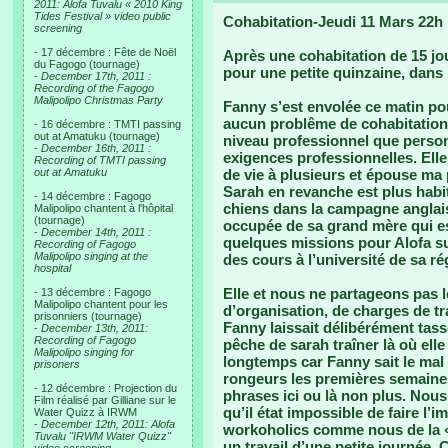
2011: Alofa Tuvalu « 2010 King
Tides Festival » video public
Cohabitation-Jeudi 11 Mars 22h
screening
- 17 décembre : Fête de Noël
Après une cohabitation de 15 jou
du Fagogo (tournage)
pour une petite quinzaine, dans
-
December 17th, 2011 :
Recording of the Fagogo
Malipolipo Christmas Party
Fanny s’est envolée ce matin pou
aucun problême de cohabitation.
- 16 décembre : TMTI passing
out at Amatuku (tournage)
niveau professionnel que person
-
December 16th, 2011 :
exigences professionnelles. Elle 
Recording of TMTI passing
out at Amatuku
de vie à plusieurs et épouse ma p
Sarah en revanche est plus habi
- 14 décembre : Fagogo
chiens dans la campagne anglais
Malipolipo chantent à l'hôpital
(tournage)
occupée de sa grand mère qui est
-
December 14th, 2011 :
quelques missions pour Alofa su
Recording of Fagogo
Malipolipo singing at the
des cours à l’université de sa ré
hospital
Elle et nous ne partageons pas 
- 13 décembre : Fagogo
Malipolipo chantent pour les
d’organisation, de charges de t
prisonniers (tournage)
Fanny laissait délibérément tass
-
December 13th, 2011:
Recording of Fagogo
pêche de sarah traîner là où elle
Malipolipo singing for
longtemps car Fanny sait le mal 
prisoners
rongeurs les premières semaines
- 12 décembre : Projection du
phrases ici ou là non plus. Nous
Film réalisé par Gilliane sur le
qu’il état impossible de faire l’
Water Quizz à IRWM
-
December 12th, 2011: Alofa
workoholics comme nous de la « f
Tuvalu "IRWM Water Quizz"
un travail d’une petite journée. 