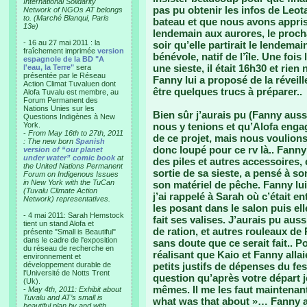
International Solidarity
pas pu obtenir les infos de Leota
Network of NGOs AT belongs
to. (Marché Blanqui, Paris
bateau et que nous avons appris 
13e)
lendemain aux aurores, le prochai
- 16 au 27 mai 2011 : la
soir qu’elle partirait le lendema
fraîchement imprimée
version
bénévole, natif de l’île. Une fois 
espagnole de la BD "A
une sieste, il était 16h30 et rien
l'eau, la Terre"
sera
présentée par le Réseau
Fanny lui a proposé de la réveille
Action Climat Tuvaluen dont
être quelques trucs à préparer..
Alofa Tuvalu est membre, au
Forum Permanent des
Nations Unies sur les
Bien sûr j’aurais pu (Fanny auss
Questions Indigènes à New
York.
nous y tenions et qu’Alofa enga
-
From May 16th to 27th, 2011
de ce projet, mais nous voulions
: The new born
Spanish
donc loupé pour ce rv là.. Fanny
version of “our planet
under water” comic book
at
des piles et autres accessoires,
the United Nations Permanent
sortie de sa sieste, a pensé à s
Forum on Indigenous Issues
in New York with the TuCan
son matériel de pêche. Fanny lui 
(Tuvalu Climate Action
j’ai rappelé à Sarah où c’était e
Network) representatives.
les posant dans le salon puis ell
- 4 mai 2011: Sarah Hemstock
fait ses valises. J’aurais pu aus
tient un stand Alofa et
de ration, et autres rouleaux de
présente "Small is Beautiful"
dans le cadre de l'exposition
sans doute que ce serait fait.. 
du réseau de recherche en
réalisant que Kaio et Fanny allai
environnement et
développement durable de
petits justifs de dépenses du festi
l'Université de Notts Trent
question qu’après votre départ j
(Uk).
mêmes. Il me les faut maintenant
-
May 4th, 2011: Exhibit about
Tuvalu and AT’s small is
what was that about »… Fanny a 
beautiful plan by and with