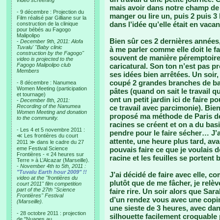
video screening
mais avoir dans notre champ de v
- 9 décembre : Projection du
manger ou lire un, puis 2 puis 
Film réalisé par Gilliane sur la
dans l’idée qu’elle était en vac
construction de la clinique
pour bébés au Fagogo
Malipolipo
Bien sûr ces 2 dernières années,
-
December 9th, 2011: Alofa
Tuvalu' "Baby clinic
à me parler comme elle doit le fa
construction by the Fagogo"
souvent de manière péremptoire,
video is projected to the
Fagogo Malipolipo club
caricatural. Son ton n’est pas pr
Members
ses idées bien arrêtées. Un soir,
coupé 2 grandes branches de basi
- 8 décembre : Nanumea
Women Meeting (participation
pâtes (quand on sait le travail q
et tournage)
ont un petit jardin ici de faire 
-
December 8th, 2011:
Recording of the Nanumea
ce travail avec parcimonie). Bien
Women Meeting and donation
proposé ma méthode de Paris de
to the community.
racines se créent et on a du basi
- Les 4 et 5 novembre 2011 :
pendre pour le faire sécher… J’a
≪ Les frontières du court
attente, une heure plus tard, avan
2011 ≫ dans le cadre du 27
eme Festival Science
pouvais faire ce que je voulais 
Frontières - « 24 heures sur
racine et les feuilles se portent 
Terre » à L’Alcazar (Marseille).
-
November 4th to 5th, 2011 :
"Tuvalu Earth hour 2009" !!
J’ai décidé de faire avec elle, 
video at the "frontières du
plutôt que de me fâcher, je relève
court 2011" film competition
part of the 27th "Science
faire rire. Un soir alors que Sar
Frontières" Festival
d’un rendez vous avec une copin
(Marseille).
une sieste de 3 heures, avec da
- 28 octobre 2011 : projection
silhouette facilement croquable
de "Nuages au