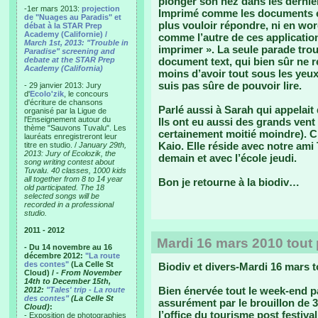
plonger son nez dans les derni
-1er mars 2013:
projection
Imprimé comme les documents ex
de "Nuages au Paradis" et
plus vouloir répondre, ni en wor
débat à la STAR Prep
Academy (Californie) /
comme l’autre de ces application
March 1st, 2013: "Trouble in
imprimer ». La seule parade tro
Paradise" screening and
debate at the STAR Prep
document text, qui bien sûr ne 
Academy (California)
moins d’avoir tout sous les yeux
suis pas sûre de pouvoir lire.
- 29 janvier 2013: Jury
d'
Ecolo'zik
, le concours
d'écriture de chansons
Parlé aussi à Sarah qui appelai
organisé par la Ligue de
l'Enseignement autour du
Ils ont eu aussi des grands vent
thème "Sauvons Tuvalu". Les
certainement moitié moindre). C’e
lauréats enregistreront leur
Kaio. Elle réside avec notre ami 
titre en studio. /
January 29th,
2013: Jury of Ecolozik, the
demain et avec l’école jeudi.
song writing contest about
Tuvalu. 40 classes, 1000 kids
all together from 8 to 14 year
Bon je retourne à la biodiv…
old participated. The 18
selected songs will be
recorded in a professional
studio.
2011 - 2012
Mardi 16 mars 2010 tout p
- Du 14 novembre au 16
décembre 2012:
"La route
des contes"
(La Celle St
Biodiv et divers-Mardi 16 mars t
Cloud) /
- From November
14th to December 15th,
Bien énervée tout le week-end p
2012:
"Tales' trip - La route
des contes"
(La Celle St
assurément par le brouillon de 
Cloud)
:
l’office du tourisme post festival
- Exposition de photographies