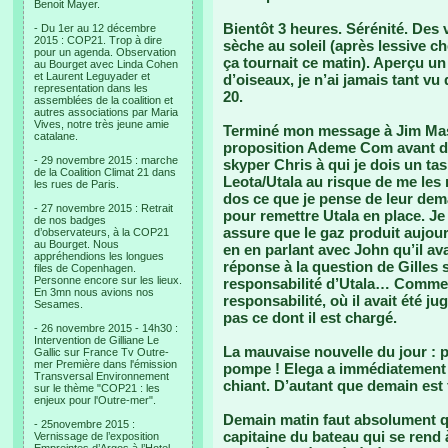
Benoit Mayer.
Bientôt 3 heures. Sérénité. Des v
- Du 1er au 12 décembre
2015 : COP21. Trop à dire
sèche au soleil (après lessive c
pour un agenda. Observation
ça tournait ce matin). Aperçu un
au Bourget avec Linda Cohen
et Laurent Leguyader et
d’oiseaux, je n’ai jamais tant vu 
representation dans les
20.
assemblées de la coalition et
autres associations par Maria
Vives, notre très jeune amie
Terminé mon message à Jim Mason
catalane.
proposition Ademe Com avant de 
- 29 novembre 2015 : marche
skyper Chris à qui je dois un t
de la Coalition Climat 21 dans
Leota/Utala au risque de me les 
les rues de Paris.
dos ce que je pense de leur de
- 27 novembre 2015 : Retrait
pour remettre Utala en place. Je 
de nos badges
assure que le gaz produit aujou
d’observateurs, à la COP21
au Bourget. Nous
en en parlant avec John qu’il ava
appréhendions les longues
réponse à la question de Gilles 
files de Copenhagen.
Personne encore sur les lieux.
responsabilité d’Utala… Comment
En 3mn nous avions nos
responsabilité, où il avait été j
Sesames.
pas ce dont il est chargé.
- 26 novembre 2015 - 14h30 :
Intervention de Gilliane Le
La mauvaise nouvelle du jour : p
Gallic sur France Tv Outre-
mer Première dans l'émission
pompe ! Elega a immédiatement 
Transversal Environnement
chiant. D’autant que demain est f
sur le thème "COP21 : les
enjeux pour l'Outre-mer".
Demain matin faut absolument q
- 25novembre 2015 :
capitaine du bateau qui se rend
Vernissage de l’exposition