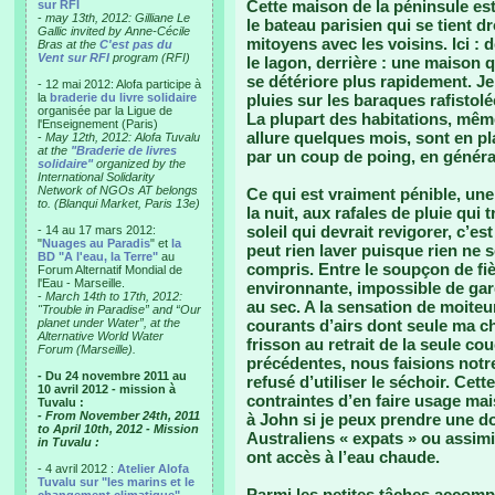
Cette maison de la péninsule est
sur RFI
-
may 13th, 2012: Gilliane Le
le bateau parisien qui se tient d
Gallic invited by Anne-Cécile
mitoyens avec les voisins. Ici : d
Bras at the
C'est pas du
Vent sur RFI
program (RFI)
le lagon, derrière : une maison 
se détériore plus rapidement. Je
- 12 mai 2012: Alofa participe à
la
braderie du livre solidaire
pluies sur les baraques rafistolé
organisée par la Ligue de
La plupart des habitations, mêm
l'Enseignement (Paris)
allure quelques mois, sont en pla
-
May 12th, 2012: Alofa Tuvalu
at the
"Braderie de livres
par un coup de poing, en génér
solidaire"
organized by the
International Solidarity
Network of NGOs AT belongs
Ce qui est vraiment pénible, une 
to. (Blanqui Market, Paris 13e)
la nuit, aux rafales de pluie qui 
soleil qui devrait revigorer, c’
- 14 au 17 mars 2012:
"
Nuages au Paradis
" et
la
peut rien laver puisque rien ne 
BD "A l'eau, la Terre"
au
compris. Entre le soupçon de fièv
Forum Alternatif Mondial de
l'Eau - Marseille.
environnante, impossible de gar
-
March 14th to 17th, 2012:
au sec. A la sensation de moiteur
"Trouble in Paradise” and “Our
planet under Water”, at the
courants d’airs dont seule ma 
Alternative World Water
frisson au retrait de la seule c
Forum (Marseille).
précédentes, nous faisions notr
- Du 24 novembre 2011 au
refusé d’utiliser le séchoir. Ce
10 avril 2012 - mission à
contraintes d’en faire usage mai
Tuvalu :
- From November 24th, 2011
à John si je peux prendre une do
to April 10th, 2012 - Mission
Australiens « expats » ou assim
in Tuvalu :
ont accès à l’eau chaude.
- 4 avril 2012 :
Atelier Alofa
Tuvalu sur "les marins et le
Parmi les petites tâches accompl