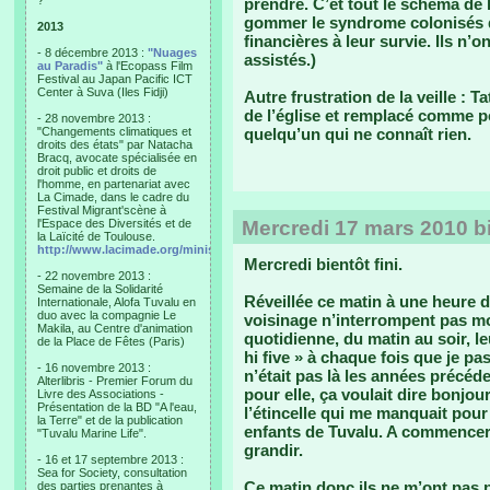
?"
prendre. C’et tout le schéma de 
gommer le syndrome colonisés q
2013
financières à leur survie. Ils n’o
- 8 décembre 2013 :
"Nuages
assistés.)
au Paradis"
à l'Ecopass Film
Festival au Japan Pacific ICT
Center à Suva (Iles Fidji)
Autre frustration de la veille : 
de l’église et remplacé comme po
- 28 novembre 2013 :
"Changements climatiques et
quelqu’un qui ne connaît rien.
droits des états" par Natacha
Bracq, avocate spécialisée en
droit public et droits de
l'homme, en partenariat avec
La Cimade, dans le cadre du
Festival Migrant'scène à
l'Espace des Diversités et de
Mercredi 17 mars 2010 bi
la Laïcité de Toulouse.
http://www.lacimade.org/minisites/migrantscene
Mercredi bientôt fini.
- 22 novembre 2013 :
Semaine de la Solidarité
Réveillée ce matin à une heure 
Internationale, Alofa Tuvalu en
duo avec la compagnie Le
voisinage n’interrompent pas m
Makila, au Centre d'animation
quotidienne, du matin au soir, le
de la Place de Fêtes (Paris)
hi five » à chaque fois que je pa
- 16 novembre 2013 :
n’était pas là les années précé
Alterlibris - Premier Forum du
pour elle, ça voulait dire bonjou
Livre des Associations -
Présentation de la BD "A l'eau,
l’étincelle qui me manquait pour 
la Terre" et de la publication
enfants de Tuvalu. A commencer 
"Tuvalu Marine Life".
grandir.
- 16 et 17 septembre 2013 :
Sea for Society, consultation
Ce matin donc ils ne m’ont pas p
des parties prenantes à