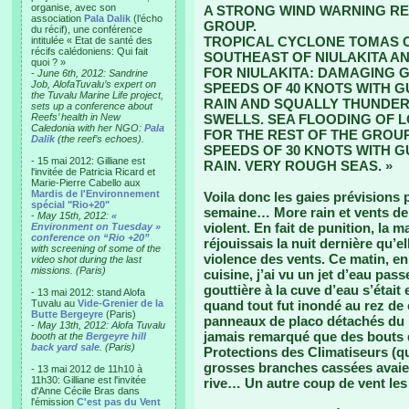
organise, avec son
A STRONG WIND WARNING RE
association
Pala Dalik
(l’écho
GROUP.
du récif), une conférence
TROPICAL CYCLONE TOMAS C
intitulée « Etat de santé des
récifs calédoniens: Qui fait
SOUTHEAST OF NIULAKITA AN
quoi ? »
FOR NIULAKITA: DAMAGING 
-
June 6th, 2012: Sandrine
Job, AlofaTuvalu’s expert on
SPEEDS OF 40 KNOTS WITH G
the Tuvalu Marine Life project,
RAIN AND SQUALLY THUNDER
sets up a conference about
Reefs’ health in New
SWELLS. SEA FLOODING OF 
Caledonia with her NGO:
Pala
FOR THE REST OF THE GROU
Dalik
(the reef’s echoes).
SPEEDS OF 30 KNOTS WITH G
- 15 mai 2012: Gilliane est
RAIN. VERY ROUGH SEAS. »
l'invitée de Patricia Ricard et
Marie-Pierre Cabello aux
Mardis de l'Environnement
Voila donc les gaies prévisions 
spécial "Rio+20"
semaine… More rain et vents de 
-
May 15th, 2012:
«
violent. En fait de punition, la 
Environment on Tuesday »
conference on “Rio +20”
réjouissais la nuit dernière qu’el
with screening of some of the
violence des vents. Ce matin, en
video shot during the last
missions. (Paris)
cuisine, j’ai vu un jet d’eau pas
gouttière à la cuve d’eau s’étai
- 13 mai 2012: stand Alofa
Tuvalu au
Vide-Grenier de la
quand tout fut inondé au rez de
Butte Bergeyre
(Paris)
panneaux de placo détachés du mu
-
May 13th, 2012: Alofa Tuvalu
jamais remarqué que des bouts d
booth at the
Bergeyre hill
back yard sale
. (Paris)
Protections des Climatiseurs (q
grosses branches cassées avaient
- 13 mai 2012 de 11h10 à
11h30: Gilliane est l'invitée
rive… Un autre coup de vent les 
d'Anne Cécile Bras dans
l'émission
C'est pas du Vent