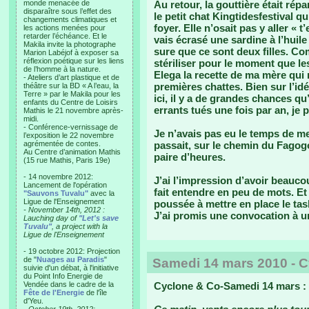
monde menacée de
Au retour, la gouttière était répa
disparaître sous l’effet des
le petit chat Kingtidesfestival q
changements climatiques et
foyer. Elle n’osait pas y aller « t
les actions menées pour
retarder l’échéance. Et le
vais écrasé une sardine à l’huile 
Makila invite la photographe
sure que ce sont deux filles. C
Marion Labéjof à exposer sa
réflexion poétique sur les liens
stériliser pour le moment que les
de l’homme à la nature.
Elega la recette de ma mère qui 
- Ateliers d’art plastique et de
premières chattes. Bien sur l’i
théâtre sur la BD « A l’eau, la
Terre » par le Makila pour les
ici, il y a de grandes chances qu
enfants du Centre de Loisirs
errants tués une fois par an, je 
Mathis le 21 novembre après-
midi.
- Conférence-vernissage de
Je n’avais pas eu le temps de m
l’exposition le 22 novembre
agrémentée de contes.
passait, sur le chemin du Fagog
Au Centre d’animation Mathis
paire d’heures.
(15 rue Mathis, Paris 19e)
- 14 novembre 2012:
J’ai l’impression d’avoir beauc
Lancement de l'opération
fait entendre en peu de mots. Et
"Sauvons Tuvalu"
avec la
Ligue de l'Enseignement
poussée à mettre en place le t
- November 14th, 2012 :
J’ai promis une convocation à un
Lauching day of
"Let's save
Tuvalu"
, a project with la
Ligue de l'Enseignement
- 19 octobre 2012: Projection
de "
Nuages au Paradis
"
Samedi 14 mars 2010 - 
suivie d'un débat, à l'initiative
du Point Info Energie de
Vendée dans le cadre de la
Cyclone & Co-Samedi 14 mars :
Fête de l'Energie
de l'île
d'Yeu.