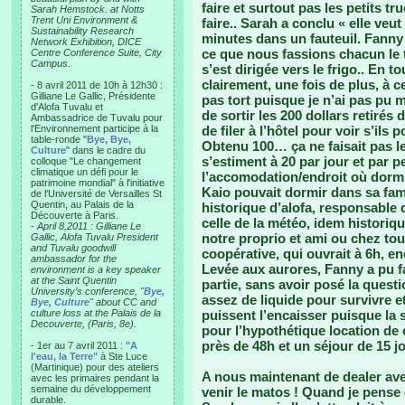
faire et surtout pas les petits t
Sarah Hemstock. at Notts
Trent Uni Environment &
faire.. Sarah a conclu « elle veu
Sustainability Research
minutes dans un fauteuil. Fanny a
Network Exhibition, DICE
ce que nous fassions chacun le t
Centre Conference Suite, City
Campus.
s’est dirigée vers le frigo.. En t
clairement, une fois de plus, à c
- 8 avril 2011 de 10h à 12h30 :
Gilliane Le Gallic, Présidente
pas tort puisque je n’ai pas pu 
d'Alofa Tuvalu et
de sortir les 200 dollars retirés
Ambassadrice de Tuvalu pour
l'Environnement participe à la
de filer à l’hôtel pour voir s’il
table-ronde "
Bye, Bye,
Obtenu 100… ça ne faisait pas le
Culture
" dans le cadre du
s’estiment à 20 par jour et par 
colloque "Le changement
climatique un défi pour le
l’accomodation/endroit où dormir
patrimoine mondial" à l'initiative
Kaio pouvait dormir dans sa fam
de l'Université de Versailles St
Quentin, au Palais de la
historique d’alofa, responsable de
Découverte à Paris.
celle de la météo, idem historiqu
-
April 8,2011 : Gilliane Le
notre proprio et ami ou chez tou
Gallic, Alofa Tuvalu President
and Tuvalu goodwill
coopérative, qui ouvrait à 6h, 
ambassador for the
Levée aux aurores, Fanny a pu fa
environment is a key speaker
at the Saint Quentin
partie, sans avoir posé la quest
University’s conference, "
Bye,
assez de liquide pour survivre e
Bye, Culture
" about CC and
culture loss at the Palais de la
puissent l’encaisser puisque la s
Decouverte, (Paris, 8e).
pour l’hypothétique location de
près de 48h et un séjour de 15 j
- 1er au 7 avril 2011 :
"A
l'eau, la Terre"
à Ste Luce
(Martinique) pour des ateliers
A nous maintenant de dealer ave
avec les primaires pendant la
semaine du développement
venir le matos ! Quand je pense q
durable.