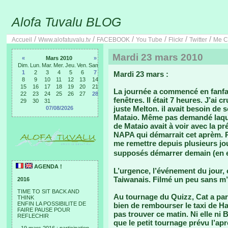
Alofa Tuvalu BLOG
/
/
/
/
/
/
Accueil
Www.alofatuvalu.tv
FACEBOOK
You Tube
Flickr
Twitter
Me C
Mardi 23 mars 2010
«
Mars 2010
»
Dim.
Lun.
Mar.
Mer.
Jeu.
Ven.
Sam.
1
2
3
4
5
6
7
Mardi 23 mars :
8
9
10
11
12
13
14
15
16
17
18
19
20
21
La journée a commencé en fanfa
22
23
24
25
26
27
28
fenêtres. Il était 7 heures. J’ai 
29
30
31
juste Melton. il avait besoin de
07/08/2026
Mataio. Même pas demandé laquel
de Mataio avait à voir avec la p
NAPA qui démarrait cet aprèm. Pe
me remettre depuis plusieurs jo
supposés démarrer demain (en e
AGENDA !
L’urgence, l’événement du jour, c
Taiwanais. Filmé un peu sans m’in
2016
TIME TO SIT BACK AND
Au tournage du Quizz, Cat a paru
THINK
ENFIN LA POSSIBILITE DE
bien de rembourser le taxi de Halo
FAIRE PAUSE POUR
pas trouver ce matin. Ni elle ni B
REFLECHIR
que le petit tournage prévu l’apr