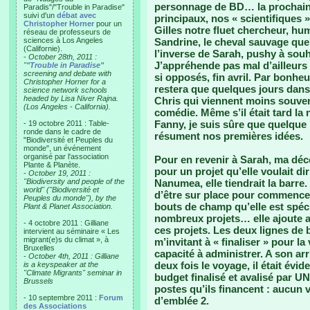
personnage de BD… la prochaine
Paradis"/"Trouble in Paradise"
suivi d'un
débat avec
principaux, nos « scientifiques 
Christopher Horner
pour un
Gilles notre fluet chercheur, hum
réseau de professeurs de
sciences à Los Angeles
Sandrine, le cheval sauvage qu
(Californie).
l’inverse de Sarah, pushy à souh
-
October 28th, 2011 :
J’appréhende pas mal d’ailleurs
"
"Trouble in Paradise"
screening and debate with
si opposés, fin avril. Par bonhe
Christopher Horner for a
restera que quelques jours dans
science network schools
headed by Lisa Niver Rajna.
Chris qui viennent moins souve
(Los Angeles - California).
comédie. Même s’il était tard la 
Fanny, je suis sûre que quelque 
- 19 octobre 2011 : Table-
ronde dans le cadre de
résument nos premières idées.
"Biodiversité et Peuples du
monde", un événement
organisé par l'association
Pour en revenir à Sarah, ma déce
Plante & Planète.
pour un projet qu’elle voulait di
-
October 19, 2011 :
"Biodiversity and people of the
Nanumea, elle tiendrait la barre. 
world" ("Biodiversité et
d’être sur place pour commencer 
Peuples du monde"), by the
bouts de champ qu’elle est spéci
Plant & Planet Association.
nombreux projets… elle ajoute a
- 4 octobre 2011 : Gilliane
ces projets. Les deux lignes de 
intervient au séminaire « Les
migrant(e)s du climat », à
m’invitant à « finaliser » pour l
Bruxelles
capacité à administrer. A son arr
-
October 4th, 2011 : Gilliane
deux fois le voyage, il était évid
is a keyspeaker at the
"Climate Migrants" seminar in
budget finalisé et avalisé par U
Brussels
postes qu’ils financent : aucun 
- 10 septembre 2011 :
Forum
d’emblée 2.
des Associations