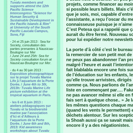
Tuvalu members and
projets, comme financer au moin
supports attend the 12th
si possible leurs billets. Mais c
Pacific Science
Intercongress "Science for
que je sois, moi, capable d’entrer
Human Security &
l’assistante, a reçu l’oscar du me
Sustainable Development in
connaisseuse puisque je n’aime 
the Pacific Islands & Rim"
at University of the South
C’est Petesa qui a rappelé que ç
Pacific Laucala Campus,
aurait du être fermé. Nouveau so
Suva, Fiji
pour lui expédier notre newslet
- 24 et 25 juin 2013 : Sea for
Society, consultation des
parties prenantes à Nausicaa-
La porte d’à côté c’est le bureau 
Boulogne sur Mer
la remercier de son petit mot de 
/
June 24 and 25th: Sea for
ne peux pas abandonner l’an proch
Society consultation forum at
Nausicaa-Boulogne sur Mer.
malgré l’heure et avait l’intenti
fait blablabla encore une fois sur
- du 4 au 30 juin 2013 :
Exposition photographique
de l’éducation sur les enfants, l
sur le projet Tuvalu Marine
qu’elle trouve arrivistes, dirigé
Life à l'aquarium de la Porte
comme ça. Nous parlions de l’am
Dorée. /
June 4th to 30t,
2013h: Tuvalu Marine Life
liste en commençant par…. Fakas
picture exhibition at the
ne pas avancer même si elle en 
tropical aquarium in Paris.
fais sert à quelque chose.. » Je 
- les 6 et 8 juin 2013 :
les mêmes questions chaque mati
ateliers pédagogiques sur
Tuvalu et la biodiversité
(quand les vents le permettent)
marine par l'association
déchets alentour. Sur les sceptiq
d'Ici et d'Ailleurs à
la Shoah aussi ça se savait mai
l'aquarium de la Porte
Dorée. /
June 6th and 8th,
encore il y a des négationistes.
2013: Kid awareness
workshops about Tuvalu