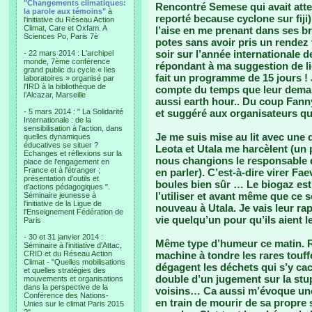
"Changements climatiques:
Rencontré Semese qui avait atter
la parole aux témoins"
à
reporté because cyclone sur fiji
l'initiative du Réseau Action
Climat, Care et Oxfam. A
l’aise en me prenant dans ses br
Sciences Po, Paris 7è
potes sans avoir pris un rendez v
soir sur l’année internationale de
- 22 mars 2014 : L'archipel
monde, 7ème conférence
répondant à ma suggestion de lie
grand public du cycle « Iles
fait un programme de 15 jours !
laboratoires » organisé par
l'IRD à la bibliothèque de
compte du temps que leur deman
l’Alcazar, Marseille
aussi earth hour.. Du coup Fanny
- 5 mars 2014 : " La Solidarité
et suggéré aux organisateurs qu
Internationale : de la
sensibilisation à l'action, dans
Je me suis mise au lit avec une d
quelles dynamiques
éducatives se situer ?
Leota et Utala me harcèlent (un
Echanges et réflexions sur la
nous changions le responsable d
place de l'engagement en
France et à l'étranger ;
en parler). C’est-à-dire virer Fa
présentation d'outils et
boules bien sûr … Le biogaz est 
d'actions pédagogiques ".
l’utiliser et avant même que ce s
Séminaire jeunesse à
l'initiative de la Ligue de
nouveau à Utala. Je vais leur rap
l'Enseignement Fédération de
vie quelqu’un pour qu’ils aient le
Paris
- 30 et 31 janvier 2014 :
Même type d’humeur ce matin. Ré
Séminaire à l'initiative d'Attac,
CRID et du Réseau Action
machine à tondre les rares touf
Climat - "Quelles mobilisations
dégagent les déchets qui s’y ca
et quelles stratégies des
double d’un jugement sur la stupi
mouvements et organisations
dans la perspective de la
voisins… Ca aussi m’évoque une 
Conférence des Nations-
en train de mourir de sa propre s
Unies sur le climat Paris 2015