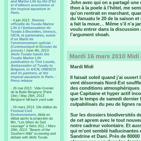
and Marine Life by the D'Ici
John avec qui on a partagé une 
et d'ailleurs association at
thon à la poele à l’hôtel, me se
the tropical aquarium in
qu’on rentrait en marchant, quand
Paris.
du Vanuatu le 20 de la saison et 
- 4 juin 2013 :
Remise
a fait la moue… Même s’il n’a ja
officielle de Tuvalu Marine
Life à l'Ambassadeur de
voulu entrer dans la discussion av
Tuvalu à Bruxelles, Unesco,
l’argument shoah.
UICN, et partenaires, suivie
d'un Mardi de
l'environnement spécial
. -
(
Communiqué
et
Dossier de
presse
) /
June 4th, 2013:
Alofa Tuvalu hands the
Mardi 16 mars 2010 Midi
Tuvalu Marine Life
publication to Tine Leuelu,
Ambassador of Tuvalu to
Mardi Midi
Belgium, to IUCN, UNESCO
and its partners, at the
Il faisait soleil quand j’ai ouver
tropical aquarium in Paris.
-
Press release
vent désormais Nord-Est souffle
des conditions atmosphériques a
- 26 mai 2013 : Vide-Grenier
de la Butte Bergeyre (Paris
que Capitaine et hyper actif in
19e) /
May 26th, 2013:
que le temps de samedi dernier l’
Bergeyre hill back yard sale.
culpabilisais du peu de lignes r
- 29 mars 2013: 19e édition du
Festival Ciné
Sur les dossiers biodiversités d
Environnement
, Alofa en
débat après la projection du
de cet aprem avec le tout nouve
film, "Les bêtes du Sud
notre cadreur volontaire. Et au
sauvage" à Sées (61). /
Mars
29th, 2013: "Beasts of the
qui m’ont semblé hallucinantes 
Southern Wild" screening and
Sandrine et Dani. Près de 80000 $
debate with Alofa Tuvalu.