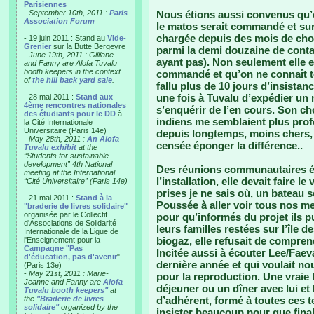
Parisiennes
-
September 10th, 2011 :
Paris
Nous étions aussi convenus qu’e
Association Forum
le matos serait commandé et sur l
chargée depuis des mois de choi
- 19 juin 2011 : Stand au
Vide-
Grenier
sur la Butte Bergeyre
parmi la demi douzaine de contac
-
June 19th, 2011 : Gilliane
ayant pas). Non seulement elle e
and Fanny are Alofa Tuvalu
booth keepers in the context
commandé et qu’on ne connaît to
of
the hill back yard sale
.
fallu plus de 10 jours d’insistan
une fois à Tuvalu d’expédier un 
- 28 mai 2011 :
Stand aux
4ème rencontres nationales
s’enquérir de l’en cours. Son cho
des étudiants pour le DD
à
indiens me semblaient plus profe
la Cité Internationale
Universitaire (Paris 14e)
depuis longtemps, moins chers, 
-
May 28th, 2011 :
An Alofa
censée éponger la différence..
Tuvalu exhibit
at the
“Students for sustainable
development” 4th National
Des réunions communautaires é
meeting at the International
l’installation, elle devait faire
“Cité Universitaire” (Paris 14e)
prises je ne sais où, un bateau s
- 21 mai 2011 :
Stand à la
Poussée à aller voir tous nos me
"braderie de livres solidaire"
organisée par le Collectif
pour qu’informés du projet ils pu
d'Associations de Solidarité
leurs familles restées sur l’île 
Internationale de la Ligue de
biogaz, elle refusait de compren
l'Enseignement pour la
Campagne "Pas
Incitée aussi à écouter Lee/Faev
d'éducation, pas d'avenir
"
dernière année et qui voulait nou
(Paris 13e)
-
May 21st, 2011 : Marie-
pour la reproduction. Une vraie ba
Jeanne and Fanny are
Alofa
déjeuner ou un dîner avec lui et
Tuvalu booth keepers"
at
the
"Braderie de livres
d’adhérent, formé à toutes ces t
solidaire"
organized by the
insister beaucoup pour que final