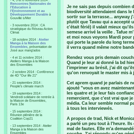
- 4, 5 et 6 novembre 2014 :
Rencontres Nationales de
Je ne sais pas depuis combien
l'Education à
l'Environnement et au
biodiversité attendaient dans le l
Développement Durable
à
sortir sur la terrasse... anyway j
Gouville s/Mer
plutôt que Tavau qui a accepté u
- 3 novembre 2014 : CA
c'était férié) il valait mieux qu'il
stratégique du Réseau Action
semese arrivé la veille . Tafue m
Climat
et moi nous voyons Mardi pour pa
- 18 octobre 2014 :
Atelier
qui porte la parole du long terme (
Manga à la Maison des
il verra quand même notre bande
Ensembles
, présentation de
José aux mang'ados
Rendez vous pris demain coucher
- 4 et 11 octobre 2014 :
Ateliers Manga à la Maison
Quand je leur ai donné la bd hie
des Ensembles
l'imprimer au brésil, j'ai dit qu
- 2 octobre 2014 : Conférence
qu'on renvoyait le master mis à 
de 4D "Our life 21"
Cet aprem quand je parlais de no
- 21 septembre 2014 :
People's climate march
ajouté "vous en avez maintenant 
les quatre et je leur fais confian
- 19 septembre 2014 :
Vendredi solidaire de rentrée à
remercient, que c'est vrai que je
la Maison de Ensembles,
média. Ca leur semble normal par
Paris 13e
à tous les interviewés.
- 15 septembre 2014 :
Réunion plénière de la
A propos de trad, Nick et Monica
Coalition Cop21
a parlé un peu tout à l'heure. Il
- 13 septembre 2014 : Atelier
mal de fautes. Elle m'a demandé 
Manga à la Maison des
Ensembles
souche. J'ai répondu qu'en généra