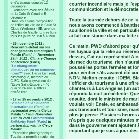
et d’artisanat jusqu’au 12
courrier incendiaire mais je l’e
décembre.
communication et la démocratie
- Rencontre avec des élèves
de la Celle St Cloud le 5
décembre
Toute la journée dehors de ce lun
Dans les salons d’exposition
nous avons commencé à baptiser 
de l’Hôtel de ville de la Celle St
Cloud (Yvelines) - 8E, avenue
souillonné la ville et en particul
Charles de Gaulle. Entrée libre
ai fait une stance dans ma lette
tous les jours de 15h à 18h00.
- 29 novembre 2012 :
Ce matin, PWD d’abord pour qu’il
Rencontre-débat sur les
les tuyaux qui la relie au réserv
changements climatiques à
Pantin (Paris) /
- November
dessus, Cat qui représentait Alo
29th, 2012 : Climate Change
du mec du tourisme, rien n’aurait
conference (Paris)
:
"Le changement
poussé les portes fermées et f
climatique: où en sommes-
pour vérifier s’ils avaient été c
nous?"
avec Hervé Le Treut,
climatologue, membre du
NON. Melton ensuite : IDEM. Blab
GIEC. Salle polyvalente de
l’officier du tourisme à une off
l’Ecole Saint-Exupéry - 40,
chanteurs à Los Angeles (un autr
quai de l’Aisne. A 18h30,
entrée libre.
répondu la nuit précédente. Que
ensuite, dont le ministre de mari
- 17 au 25 novembre 2012 :
Semaine de la Solidarité
voulais voir Enele, ex ambassad
Internationale (Paris)
en
aux transports et tourisme, mais
partenariat avec la Cie Le
plus je pense. Plusieurs heures 
Makila /
- From November
17th to 25th :
International
n’a pris que quelques minutes 
Solidarity Week (Paris)
in
dans le gouvernement ajoutent à
partnership with la Cie Le
Makila
:
important que je sois à jour d
- Exposition photographique :
Tuvalu, la première nation du