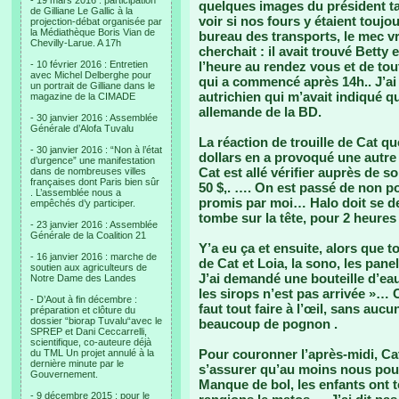
- 19 mars 2016 : participation
quelques images du président tai
de Gilliane Le Gallic à la
voir si nos fours y étaient toujo
projection-débat organisée par
la Médiathèque Boris Vian de
bureau des transports, le mec 
Chevilly-Larue. A 17h
cherchait : il avait trouvé Betty
- 10 février 2016 : Entretien
l’heure au rendez vous et de to
avec Michel Delberghe pour
qui a commencé après 14h.. J’a
un portrait de Gilliane dans le
autrichien qui m’avait indiqué qu
magazine de la CIMADE
allemande de la BD.
- 30 janvier 2016 : Assemblée
Générale d’Alofa Tuvalu
La réaction de trouille de Cat 
- 30 janvier 2016 : “Non à l’état
dollars en a provoqué une autre 
d’urgence” une manifestation
Cat est allé vérifier auprès de so
dans de nombreuses villes
françaises dont Paris bien sûr
50 $,. …. On est passé de non p
. L’assemblée nous a
promis par moi… Halo doit se d
empêchés d’y participer.
tombe sur la tête, pour 2 heures
- 23 janvier 2016 : Assemblée
Générale de la Coalition 21
Y’a eu ça et ensuite, alors que t
- 16 janvier 2016 : marche de
de Cat et Loia, la sono, les pa
soutien aux agriculteurs de
J’ai demandé une bouteille d’eau, 
Notre Dame des Landes
les sirops n’est pas arrivée »… 
- D’Aout à fin décembre :
faut tout faire à l’œil, sans auc
préparation et clôture du
dossier “biorap Tuvalu“avec le
beaucoup de pognon .
SPREP et Dani Ceccarrelli,
scientifique, co-auteure déjà
Pour couronner l’après-midi, Cat
du TML Un projet annulé à la
dernière minute par le
s’assurer qu’au moins nous pour
Gouvernement.
Manque de bol, les enfants ont t
- 9 décembre 2015 : pour le