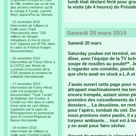
Empreintes d’Argos à l’Hotel
lundi était déclaré férié pour g
de Ville, invitées par un de nos
la visite (de 4 heures) du Présid
plus anciens membres qui fit
le voyage à Tuvalu, Laurent
Weyl, aujourd’hui au Vietnam.
- 21 novembre 2015 :
Intervention de Gilliane Le
Gallic avec Chloé
Samedi 20 mars 2010
Vlassopoulos dans "200
millions de réfugiés
climatiques et moi et moi et
Samedi 20 mars
moi" organisé par ATTAC dans
le cadre du Festival Images
Mouvementées.
Saturday youkee est terminé, enfi
dîner, avec l’équipe de la TV bré
- 20 novembre 2015 :
Intervention de Fanny Héros à
soupe de nouilles au poulet**. J
la COP21 des Monts du
à regarder une comédie, pioché 
Lyonnais à l'occasion de la
COP, pendant la semaine de
que chris avait en stock a L.A.e
solidarité internationale.
J’avais ouvert cette page pour 
- 17 novembre 2015 :
Intervention de Fanny Héros
attrapant machinalement ma tenue 
suite à la projection du
encore trempée, autant sinon plu
documentaire "Thule Tuvalu"
de Matthias Von Gunten, à
première des ruissellements de l
Condé-sur-Vire dans le cadre
dossiers… La deuxième, en rentr
d'une série de ciné-débats
organisés par la Ligue de
pour l’apéro, tombait du ciel. D
l'Enseignement en partenariat
nous prenions notre pastis, il a 
avec le Conseil Régional de
torpeur ambiante… tout est à tord
Basse-Normandie.
y en avait pour faire sécher.
- 19 octobre 2015 :
Intervention de Gilliane Le
Gallic avec Christel Cournil,
(*avant de montrer la séquence 