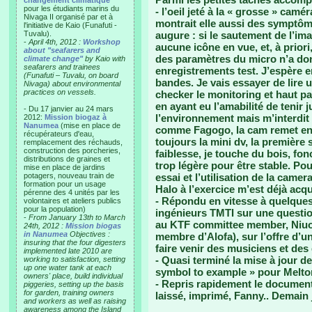
changement climatique"
pour les étudiants marins du
- l’oeil jeté à la « grosse » ca
Nivaga II organisé par et à
montrait elle aussi des symptôm
l'initiative de Kaio (Funafuti -
Tuvalu).
augure : si le sautement de l’im
-
April 4th, 2012 :
Workshop
aucune icône en vue, et, à prio
about "seafarers and
des paramètres du micro n’a don
climate change"
by Kaio with
seafarers and trainees
enregistrements test. J’espère e
(Funafuti – Tuvalu, on board
bandes. Je vais essayer de lire
Nivaga) about environmental
practices on vessels.
checker le monitoring et haut pa
en ayant eu l’amabilité de tenir
- Du 17 janvier au 24 mars
l’environnement mais m’interdit
2012:
Mission biogaz à
Nanumea
(mise en place de
comme Fagogo, la cam remet en 
récupérateurs d'eau,
toujours la mini dv, la première
remplacement des réchauds,
construction des porcheries,
faiblesse, je touche du bois, fon
distributions de graines et
trop légère pour être stable. Pou
mise en place de jardins
potagers, nouveau train de
essai et l’utilisation de la camer
formation pour un usage
Halo à l’exercice m’est déjà acqu
pérenne des 4 unités par les
- Répondu en vitesse à quelques
volontaires et ateliers publics
pour la population)
ingénieurs TMTI sur une questi
-
From January 13th to March
au KTF committee member, Niuon
24th, 2012 :
Mission biogas
in Nanumea
Objectives :
membre d’Alofa), sur l’offre d’u
insuring that the four digesters
faire venir des musiciens et de
implemented late 2010 are
- Quasi terminé la mise à jour d
working to satisfaction, setting
up one water tank at each
symbol to example » pour Melto
owners' place, build individual
- Repris rapidement le documen
piggeries, setting up the basis
for garden, training owners
laissé, imprimé, Fanny.. Demain 
and workers as well as raising
awareness among the Island