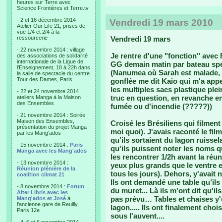
heures sur Terre avec
Science Frontières et Terre.tv
- 2 et 16 décembre 2014 :
Vendredi 19 mars 2010
Atelier Our Life 21, prises de
vue 1/4 et 2/4 à la
ressourcerie
Vendredi 19 mars
- 22 novembre 2014 : village
Je rentre d'une "fonction" avec
des associations de solidarité
internationale de la Ligue de
GG demain matin par bateau spéci
l'Enseignement, 18 à 22h dans
(Nanumea où Sarah est malade, 
la salle de spectacle du centre
Tour des Dames, Paris
gonflée me dit Kaio qui m'a app
les multiples sacs plastique plei
- 22 et 24 novembre 2014 :
truc en question, en revanche e
ateliers Manga à la Maison
des Ensembles
fumée ou d'incendie (?????))
- 21 novembre 2014 : Soirée
Maison des Ensembles,
Croisé les Brésiliens qui filme
présentation du projet Manga
moi quoi). J'avais raconté le film
par les Mang'ados
qu’ils sortaient du lagon ruissel
- 15 novembre 2014 :
Paris
qu'ils puissent noter les noms qu
Manga avec les Mang'ados
les rencontrer 1/2h avant la réun
- 13 novembre 2014 :
yeux plus grands que le ventre e
Réunion plénière de la
tous les jours). Dehors, y'avait 
coalition climat 21
Ils ont demandé une table qu’ils 
- 8 novembre 2014 :
Forum
du muret... Là ils m'ont dit qu'ils
Alter Libris avec les
pas prévu… Tables et chaises y'e
Mang'ados et José
à
l'ancienne gare de Reuilly,
lagon..... Ils ont finalement choi
Paris 12e
sous l'auvent....