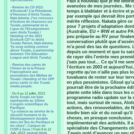
representative.
Faut à nouveau que je me débrief
avancées de mes journées.. Me su
- Remise du CD 2013
temps à blablater et à écrire et
d'Ecolozik* à la Présidente
d'Honneur d'Alofa Tuvalu,
par exemple qui devrait être por
Nala Ielemia. (*un concours
mérite réflexion. Nakata gère ce
d'écriture de chansons sur
Tuvalu, partenariat de la
pour 7 projets d’adaptation dont
Ligue de l'Enseignement
(Australie, EU + IRW et autre PA
avec Alofa Tuvalu) /
peu préparée au RV pour finaleme
Handing of the 2013
Ecolozik CD* to Alofa
conversation plutôt que d’assén
Tuvalu Patron, Nala Ielemia
m’a posé des tas de questions. 
*(a song writing contest
about Tuvalu, a partnership
depuis un moment et que tu sais 
between The Education
de rayer dès l’entrée mes premi
League and Alofa Tuvalu).
j’sais pas tout… Ce qu’il me s
- Remise des cartes de
l’écriture en 2003 et aujourd’hui
l'Union de la la Presse
regrette qu’on n’aille pas plus l
Francophone aux
journalistes des Médias de
tuvaluans de rester sur leur terr
Tuvalu /
Handing of the UPF
en plus pessimistes. Glissé qu’un
press cards to the Tuvalu
media people.
pourrait être de la prochaine éd
plante cette idée dans tous les 
- Du 8 au 12 juillet, 2013:
programme radio update sur la s
Alofa Tuvalu est bien
représentée au 12ème
tout, mais surtout de nous, Alof
Congrès scientifique du
actions, des renouvelables, de 
Pacifique
"La science au service de la
biodiv bien sûr et du corail qu’il
sécurité humaine et du
choses, en presque conclusion, i
Développement durable
dans les îles du Pacifique et
implémenterait des activités. Il 
les côtes", Campus de
spécialiste des Changements cli
l'USP à Suva
/
From 8 to 12
J’avais noté d’avancer un peu p
July, 2013:
several Alofa