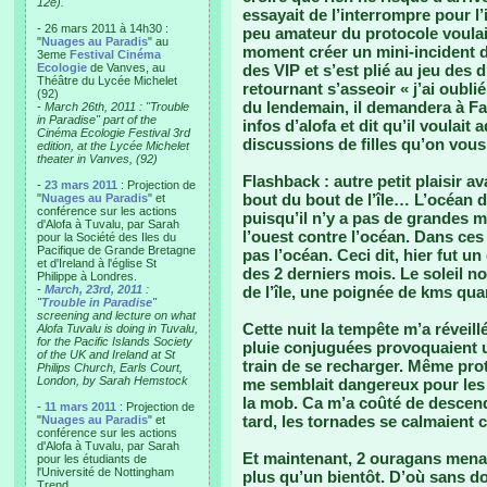
12e).
essayait de l’interrompre pour l’i
- 26 mars 2011 à 14h30 :
peu amateur du protocole voulait
"
Nuages au Paradis
" au
moment créer un mini-incident dip
3eme
Festival Cinéma
Ecologie
de Vanves, au
des VIP et s’est plié au jeu des 
Théâtre du Lycée Michelet
retournant s’asseoir « j’ai oubli
(92)
du lendemain, il demandera à Fan
-
March 26th, 2011 : "Trouble
in Paradise" part of the
infos d’alofa et dit qu’il voulait
Cinéma Ecologie Festival 3rd
discussions de filles qu’on vou
edition, at the Lycée Michelet
theater in Vanves, (92)
Flashback :
autre petit plaisir 
-
23 mars 2011
: Projection de
bout du bout de l’île… L’océan 
"
Nuages au Paradis
" et
conférence sur les actions
puisqu’il n’y a pas de grandes m
d'Alofa à Tuvalu, par Sarah
l’ouest contre l’océan. Dans ces c
pour la Société des Iles du
Pacifique de Grande Bretagne
pas l’océan. Ceci dit, hier fut u
et d'Ireland à l'église St
des 2 derniers mois. Le soleil no
Philippe à Londres.
-
March, 23rd, 2011
:
de l’île, une poignée de kms qu
"
Trouble in Paradise
"
screening and lecture on what
Cette nuit la tempête m’a réveill
Alofa Tuvalu is doing in Tuvalu,
for the Pacific Islands Society
pluie conjuguées provoquaient u
of the UK and Ireland at St
train de se recharger. Même pro
Philips Church, Earls Court,
London, by Sarah Hemstock
me semblait dangereux pour les p
la mob. Ca m’a coûté de descend
-
11 mars 2011
: Projection de
tard, les tornades se calmaient 
"
Nuages au Paradis
" et
conférence sur les actions
d'Alofa à Tuvalu, par Sarah
Et maintenant, 2 ouragans menace
pour les étudiants de
l'Université de Nottingham
plus qu’un bientôt. D’où sans dou
Trend