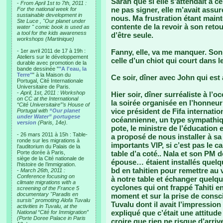
Sarah que si elle s’attendait à 
-
From April 1st to 7th, 2011 :
ne pas signer, elle m’avait assur
For the national week for
sustainable development in
nous. Ma frustration étant maint
Ste Luce , "Our planet under
contente de la revoir à son reto
water " comic book is used as
a tool for the kids awareness
d’être seule.
workshops (Martinique)
- 1er avril 2011 de 17 à 19h :
Fanny, elle, va me manquer. Son
Ateliers sur le développement
celle d’un chiot qui court dans le
durable avec promotion de la
bande dessinée "
"A l'eau, la
Terre"
" à la Maison du
Ce soir, dîner avec John qui est
Portugal, Cité Internationale
Universitaire de Paris.
-
April, 1st, 2011 : Workshop
Hier soir, dîner surréaliste à l’o
on CC at the International
la soirée organisée en l’honneur 
“Cité Universitaire”’s House of
vice président de Fifa internatio
Portugal with
“Our planet
under Water” portugese
océannienne, un type sympathique
version
(Paris, 14e).
pote, le ministre de l’éducation e
- 26 mars 2011 à 15h : Table-
a proposé de nous installer à sa 
ronde sur les migrations à
importants VIP, si c’est pas le ca
l’auditorium du Palais de la
Porte dorée à Paris,
table d’a coté.. Nala et son PM 
siège de la Cité nationale de
épouse… étaient installés quelq
l’histoire de l’immigration.
bd en tahitien pour remettre au v
-
March 26th, 2011 :
Conference focusing on
à notre table et échanger quelqu
climate migrations with a
cyclones qui ont frappé Tahiti e
screening of the France 5
documentary "Paradis en
moment et sur la prise de cons
sursis" promoting Alofa Tuvalu
Tuvalu dont il avait l’impression
activities in Tuvalu, at the
expliqué que c’était une attitud
National “Cité for Immigration”
(Porte Doree Palace in Paris
croire que rien ne risque d’arrive