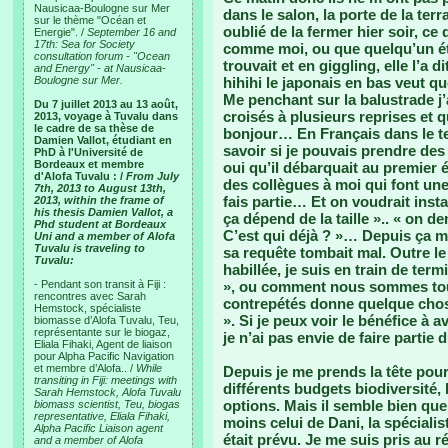
Nausicaa-Boulogne sur Mer
dans le salon, la porte de la terr
sur le thème "Océan et
oublié de la fermer hier soir, ce
Energie". /
September 16 and
17th: Sea for Society
comme moi, ou que quelqu’un étai
consultation forum - "Ocean
trouvait et en giggling, elle l’a 
and Energy" - at Nausicaa-
Boulogne sur Mer.
hihihi le japonais en bas veut q
Me penchant sur la balustrade j’
Du 7 juillet 2013 au 13 août,
croisés à plusieurs reprises et
2013, voyage à Tuvalu dans
le cadre de sa thèse de
bonjour… En Français dans le te
Damien Vallot, étudiant en
savoir si je pouvais prendre des
PhD à l'Université de
Bordeaux et membre
oui qu’il débarquait au premier 
d'Alofa Tuvalu : /
From July
des collègues à moi qui font une
7th, 2013 to August 13th,
fais partie… Et on voudrait insta
2013, within the frame of
his thesis Damien Vallot, a
ça dépend de la taille ».. « on d
Phd student at Bordeaux
C’est qui déjà ? »… Depuis ça me
Uni and a member of Alofa
Tuvalu is traveling to
sa requête tombait mal. Outre le f
Tuvalu:
habillée, je suis en train de term
- Pendant son transit à Fiji :
», ou comment nous sommes tous 
rencontres avec Sarah
contrepétés donne quelque chos
Hemstock, spécialiste
». Si je peux voir le bénéfice à
biomasse d’Alofa Tuvalu, Teu,
représentante sur le biogaz,
je n’ai pas envie de faire partie
Eliala Fihaki, Agent de liaison
pour Alpha Pacific Navigation
et membre d’Alofa.. /
While
Depuis je me prends la tête pour
transiting in Fiji: meetings with
différents budgets biodiversité, l
Sarah Hemstock, Alofa Tuvalu
options. Mais il semble bien que
biomass scientist, Teu, biogas
representative, Eliala Fihaki,
moins celui de Dani, la spécialis
Alpha Pacific Liaison agent
était prévu. Je me suis pris au 
and a member of Alofa