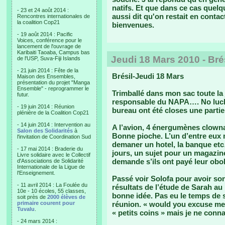
natifs. Et que dans ce cas quelqu
- 23 et 24 août 2014 :
aussi dit qu'on restait en contac
Rencontres internationales de
la coalition Cop21
bienvenues.
- 19 août 2014 : Pacific
Voices, conférence pour le
lancement de l'ouvrage de
Karibaiti Taoaba, Campus bas
Jeudi 18 Mars 2010 - Bré
de l'USP, Suva-Fiji Islands
- 21 juin 2014 : Fête de la
Brésil-Jeudi 18 Mars
Maison des Ensembles,
présentation du projet "Manga
Ensemble" - reprogrammer le
Trimballé dans mon sac toute la 
futur.
responsable du NAPA…. No luck…
- 19 juin 2014 : Réunion
bureau ont été closes une partie
plénière de la Coalition Cop21
- 14 juin 2014 : Intervention au
A l’avion, 4 énergumènes clownan
Salon des Solidarités
à
Bonne pioche. L’un d’entre eux 
l'invitation de Coordination Sud
demaner un hotel, la banque etc
- 17 mai 2014 : Braderie du
jours, un sujet pour un magazin
Livre solidaire avec le Collectif
demande s’ils ont payé leur obol
d'Associations de Solidarité
Internationale de la Ligue de
l'Enseignement.
Passé voir Solofa pour avoir son
- 11 avril 2014 : La Foulée du
résultats de l’étude de Sarah au
10e - 10 écoles, 55 classes,
bonne idée. Pas eu le temps de s
soit près de
2000 élèves de
primaire courent pour
réunion. « would you excuse me, 
Tuvalu
.
« petits coins » mais je ne conna
- 24 mars 2014 :