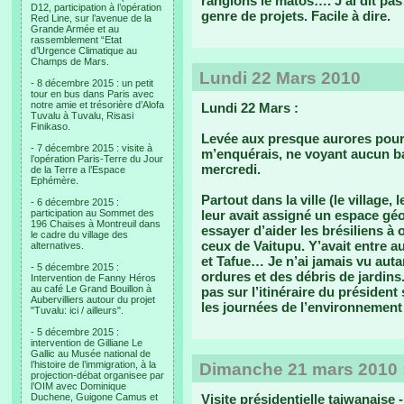
rangions le matos…. J’ai dit pas
D12, participation à l’opération
genre de projets. Facile à dire.
Red Line, sur l’avenue de la
Grande Armée et au
rassemblement “Etat
d’Urgence Climatique au
Champs de Mars.
Lundi 22 Mars 2010
- 8 décembre 2015 : un petit
tour en bus dans Paris avec
notre amie et trésorière d’Alofa
Lundi 22 Mars :
Tuvalu à Tuvalu, Risasi
Finikaso.
Levée aux presque aurores pour 
- 7 décembre 2015 : visite à
m’enquérais, ne voyant aucun bat
l’opération Paris-Terre du Jour
mercredi.
de la Terre a l’Espace
Ephémère.
Partout dans la ville (le village
- 6 décembre 2015 :
participation au Sommet des
leur avait assigné un espace g
196 Chaises à Montreuil dans
essayer d’aider les brésiliens à 
le cadre du village des
ceux de Vaitupu. Y’avait entre au
alternatives.
et Tafue… Je n’ai jamais vu au
- 5 décembre 2015 :
ordures et des débris de jardins.
Intervention de Fanny Héros
au café Le Grand Bouillon à
pas sur l’itinéraire du présiden
Aubervilliers autour du projet
les journées de l’environnement 
"Tuvalu: ici / ailleurs".
- 5 décembre 2015 :
intervention de Gilliane Le
Gallic au Musée national de
l’histoire de l’immigration, à la
Dimanche 21 mars 2010 : 
projection-débat organisee par
l’OIM avec Dominique
Duchene, Guigone Camus et
Visite présidentielle taiwanaise