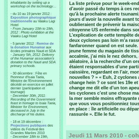
inhabitants by setting up a
La liste prévue pour le week-end
workshop on the technology…
d’avoir passé du temps à ces rec
qu’à la prochaine alerte tsunami,
- du 10 au 19 janvier 2012 :
Exposition photographique
jours d’avoir la nouvelle avant 
traditionnelle
au Vaiaku Lagi
oublieraient de prévenir la maiso
Hotel
-
From January 10th to 19th,
citoyenne US enfermée dans son
2012 : Photo exhibition at the
L’explication de cette tempête d
Vaiaku Lagi Hotel
deux cyclones pas loin m’a rassu
- 5 janvier 2012 :
Remise de
fanfaronner quand on est seule. 
la donation Hunamar
aux
jeune femme du magasin de tissu
écoles primaires Nauti et SDA
-
January 5th, 2012: Delivery
accalmie, j’ai mis le nez dehors, 
of the Hunamar association's
aléatoire, à la recherche d’un or
donation to the Nauti and SDA
primary schools.
étaient responsables d’une part
caissière, regardant en l’air, mo
- 30 décembre : Fête en
nouvelles ? » « Euh, 2 cyclones 
l'honneur d'Isaia Taeia,
Ministre de l'Environnement
change hein ? ce sont les 19e et
décédé en exercice en juillet
change me dit elle d’un ton apeu
dernier (participation et
tournage)
les cyclones c’est une chose ma
-
December 30th, 2011:
la mer semble moins effrayante ma
Recording of the Government
que vous vous positionniez tous
feast in homage to Isaia Taeia,
Minister for Environment,
en place : île artificielle ou dé
deceased in July in the
rassurée ». Elle le fut.
discharge of his duties.
- 18 et 19 décembre :
Projections publiques
des
vidéos du Festival des
Grandes Marées 2010
Jeudi 11 Mars 2010 - coh
-
December 18th to 19th,