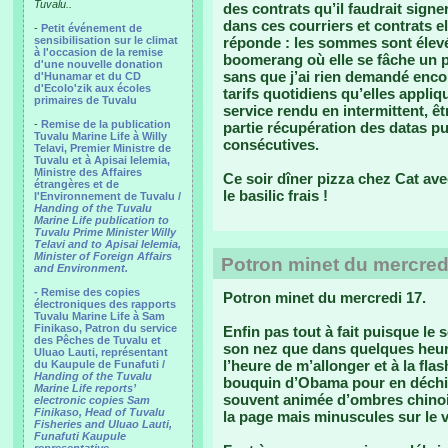
Tuvalu..
des contrats qu’il faudrait sign
dans ces courriers et contrats e
-
Petit événement de
sensibilisation sur le climat
réponde : les sommes sont élevée
à l'occasion de la remise
boomerang où elle se fâche un pe
d'une nouvelle donation
sans que j’ai rien demandé encor
d'Hunamar et du CD
d'Ecolo'zik aux écoles
tarifs quotidiens qu’elles appli
primaires de Tuvalu
service rendu en intermittent, ê
-
Remise de la publication
partie récupération des datas pu
Tuvalu Marine Life à Willy
consécutives.
Telavi, Premier Ministre de
Tuvalu et à Apisai Ielemia,
Ministre des Affaires
Ce soir dîner pizza chez Cat ave
étrangères et de
le basilic frais !
l'Environnement de Tuvalu /
Handing of the Tuvalu
Marine Life publication to
Tuvalu Prime Minister Willy
Telavi and to Apisai Ielemia,
Minister of Foreign Affairs
Potron minet du mercred
and Environment.
- Remise des copies
Potron minet du mercredi 17.
électroniques des rapports
Tuvalu Marine Life à Sam
Finikaso, Patron du service
Enfin pas tout à fait puisque le 
des Pêches de Tuvalu et
son nez que dans quelques heures
Uluao Lauti, représentant
l’heure de m’allonger et à la fla
du Kaupule de Funafuti /
Handing of the Tuvalu
bouquin d’Obama pour en déchiff
Marine Life reports’
souvent animée d’ombres chinoi
electronic copies Sam
Finikaso, Head of Tuvalu
la page mais minuscules sur le 
Fisheries and Uluao Lauti,
Funafuti Kaupule