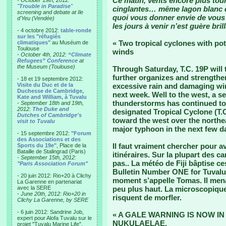
Ce matin, vents encore plus tour
- October 19th, 2012:
"
Trouble in Paradise
"
cinglantes… même lagon blanc d’
screening and debate at Ile
quoi vous donner envie de vous l
d'Yeu (Vendée)
les jours à venir n’est guère brill
- 4 octobre 2012:
table-ronde
sur les "réfugiés
« Two tropical cyclones with pot
climatiques"
au Muséum de
Toulouse
winds
-
October 4th, 2012:
“Climate
Refugees” Conference
at
the Museum (Toulouse)
Through Saturday, T.C. 19P will 
further organizes and strengthens
- 18 et 19 septembre 2012:
Visite du Duc et de la
excessive rain and damaging wind
Duchesse de Cambridge,
next week. Well to the west, a 
Kate and William, à Tuvalu
thunderstorms has continued to
-
September 18th and 19th,
2012:
The Duke and
designated Tropical Cyclone (T.C.
Dutches of Cambridge's
toward the west over the northe
visit to Tuvalu
major typhoon in the next few d
- 15 septembre 2012:
"Forum
des Associations et des
Il faut vraiment chercher pour a
Sports du 19e"
, Place de la
Bataille de Stalingrad (Paris)
itinéraires. Sur la plupart des 
-
September 15th, 2012:
pas.. La météo de Fiji bâptise 
"Paris Association Forum"
Bulletin Number ONE for Tuvalu 
- 20 juin 2012: Rio+20 à Clichy
moment s’appelle Tomas. Il menac
La Garenne en partenariat
avec la SERE
peu plus haut. La microscopique 
-
June 20th, 2012: Rio+20 in
risquent de morfler.
Clichy La Garenne, by SERE
- 6 juin 2012: Sandrine Job,
« A GALE WARNING IS NOW I
expert pour Alofa Tuvalu sur le
NUKULAELAE.
projet "Tuvalu Marine Life",