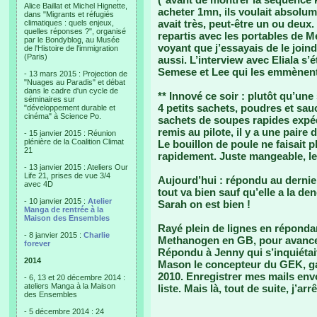
Alice Baillat et Michel Hignette,
acheter 1mn, ils voulait absolum
dans "Migrants et réfugiés
avait très, peut-être un ou deux. 
climatiques : quels enjeux,
quelles réponses ?", organisé
repartis avec les portables de M
par le Bondyblog, au Musée
voyant que j’essayais de le joind
de l'Histoire de l'immigration
(Paris)
aussi. L’interview avec Eliala s’é
Semese et Lee qui les emmènent 
- 13 mars 2015 : Projection de
"Nuages au Paradis" et débat
dans le cadre d'un cycle de
** Innové ce soir : plutôt qu’un
séminaires sur
4 petits sachets, poudres et sauc
"développement durable et
cinéma" à Science Po.
sachets de soupes rapides expéd
remis au pilote, il y a une paire
- 15 janvier 2015 : Réunion
plénière de la Coalition Climat
Le bouillon de poule ne faisait p
21
rapidement. Juste mangeable, l
- 13 janvier 2015 : Ateliers Our
Life 21, prises de vue 3/4
Aujourd’hui : répondu au dernie
avec 4D
tout va bien sauf qu’elle a la d
- 10 janvier 2015 :
Atelier
Sarah on est bien !
Manga de rentrée à la
Maison des Ensembles
Rayé plein de lignes en réponda
- 8 janvier 2015 :
Charlie
Methanogen en GB, pour avancer 
forever
Répondu à Jenny qui s’inquiétai
2014
Mason le concepteur du GEK, gas
2010. Enregistrer mes mails envo
- 6, 13 et 20 décembre 2014 :
ateliers Manga à la Maison
liste. Mais là, tout de suite, j’arrê
des Ensembles
- 5 décembre 2014 : 24