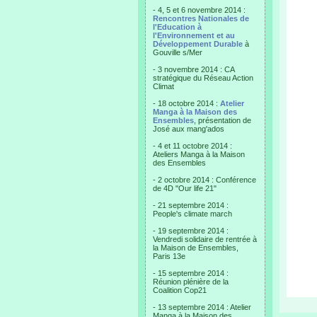
- 4, 5 et 6 novembre 2014 :
Rencontres Nationales de
l'Education à
l'Environnement et au
Développement Durable
à
Gouville s/Mer
- 3 novembre 2014 : CA
stratégique du Réseau Action
Climat
- 18 octobre 2014 :
Atelier
Manga à la Maison des
Ensembles
, présentation de
José aux mang'ados
- 4 et 11 octobre 2014 :
Ateliers Manga à la Maison
des Ensembles
- 2 octobre 2014 : Conférence
de 4D "Our life 21"
- 21 septembre 2014 :
People's climate march
- 19 septembre 2014 :
Vendredi solidaire de rentrée à
la Maison de Ensembles,
Paris 13e
- 15 septembre 2014 :
Réunion plénière de la
Coalition Cop21
- 13 septembre 2014 : Atelier
Manga à la Maison des