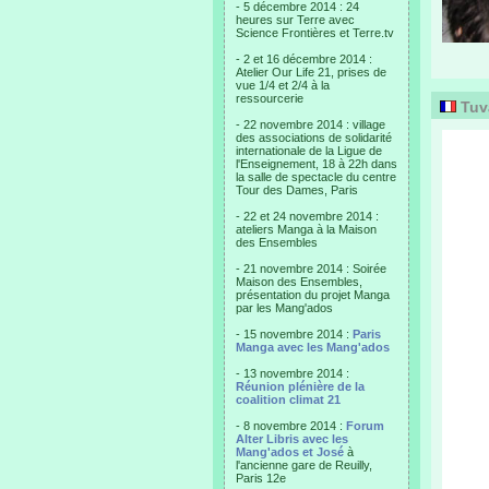
- 5 décembre 2014 : 24
heures sur Terre avec
Science Frontières et Terre.tv
- 2 et 16 décembre 2014 :
Atelier Our Life 21, prises de
vue 1/4 et 2/4 à la
ressourcerie
Tuva
- 22 novembre 2014 : village
des associations de solidarité
internationale de la Ligue de
l'Enseignement, 18 à 22h dans
la salle de spectacle du centre
Tour des Dames, Paris
- 22 et 24 novembre 2014 :
ateliers Manga à la Maison
des Ensembles
- 21 novembre 2014 : Soirée
Maison des Ensembles,
présentation du projet Manga
par les Mang'ados
- 15 novembre 2014 :
Paris
Manga avec les Mang'ados
- 13 novembre 2014 :
Réunion plénière de la
coalition climat 21
- 8 novembre 2014 :
Forum
Alter Libris avec les
Mang'ados et José
à
l'ancienne gare de Reuilly,
Paris 12e