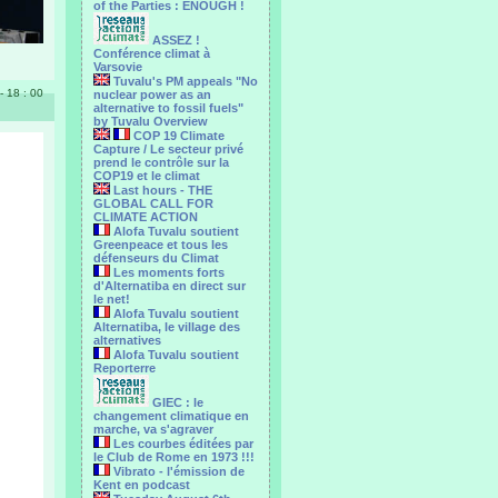
of the Parties : ENOUGH !
ASSEZ !
Conférence climat à
Varsovie
Tuvalu's PM appeals "No
- 18 : 00
nuclear power as an
alternative to fossil fuels"
by Tuvalu Overview
COP 19 Climate
Capture / Le secteur privé
prend le contrôle sur la
COP19 et le climat
Last hours - THE
GLOBAL CALL FOR
CLIMATE ACTION
Alofa Tuvalu soutient
Greenpeace et tous les
défenseurs du Climat
Les moments forts
d'Alternatiba en direct sur
le net!
Alofa Tuvalu soutient
Alternatiba, le village des
alternatives
Alofa Tuvalu soutient
Reporterre
GIEC : le
changement climatique en
marche, va s'agraver
Les courbes éditées par
le Club de Rome en 1973 !!!
Vibrato - l'émission de
Kent en podcast