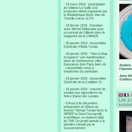
- 19 mars 2016 : participation
de Gilliane Le Gallic à la
projection-débat organisée par
la Médiathèque Boris Vian de
Chevilly-Larue. A 17h
- 10 février 2016 : Entretien
avec Michel Delberghe pour
un portrait de Gilliane dans le
magazine de la CIMADE
- 30 janvier 2016 : Assemblée
Générale d’Alofa Tuvalu
- 30 janvier 2016 : “Non à l’état
d’urgence” une manifestation
dans de nombreuses villes
françaises dont Paris bien sûr
Ateliers
. L’assemblée nous a
l'aquari
empêchés d’y participer.
June 6t
- 23 janvier 2016 : Assemblée
d'ailleu
Générale de la Coalition 21
- 16 janvier 2016 : marche de
soutien aux agriculteurs de
d
Notre Dame des Landes
Life à
- D’Aout à fin décembre :
exhibi
préparation et clôture du
dossier “biorap Tuvalu“avec le
SPREP et Dani Ceccarrelli,
scientifique, co-auteure déjà
du TML Un projet annulé à la
dernière minute par le
Gouvernement.