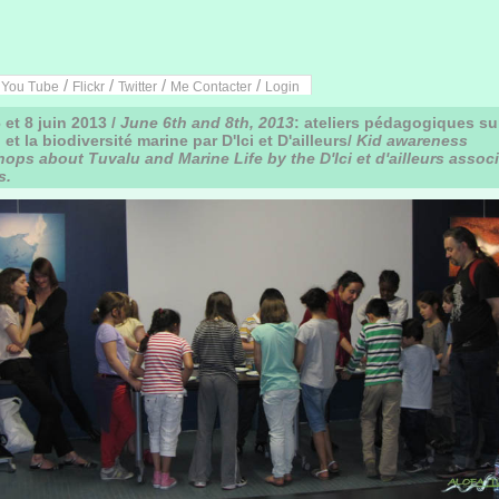
/
/
/
/
/
You Tube
Flickr
Twitter
Me Contacter
Login
 et 8 juin 2013 /
June 6th and 8th, 2013
: ateliers pédagogiques su
et la biodiversité marine par D'Ici et D'ailleurs/
Kid awareness
ops about Tuvalu and Marine Life by the D'Ici et d'ailleurs assoc
s.