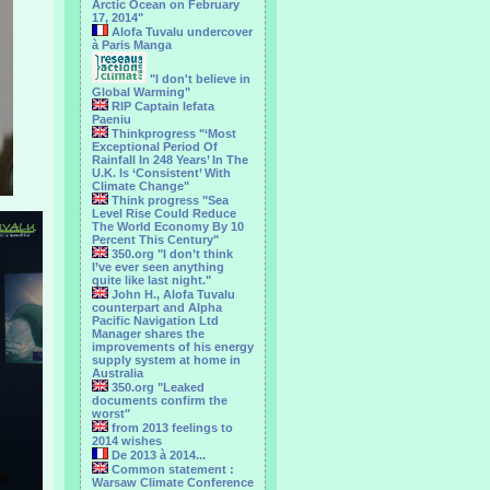
Arctic Ocean on February
17, 2014"
Alofa Tuvalu undercover
à Paris Manga
"I don't believe in
Global Warming"
RIP Captain Iefata
Paeniu
Thinkprogress "‘Most
Exceptional Period Of
Rainfall In 248 Years’ In The
U.K. Is ‘Consistent’ With
Climate Change"
Think progress "Sea
Level Rise Could Reduce
The World Economy By 10
Percent This Century"
350.org "I don’t think
I’ve ever seen anything
quite like last night."
John H., Alofa Tuvalu
counterpart and Alpha
Pacific Navigation Ltd
Manager shares the
improvements of his energy
supply system at home in
Australia
350.org "Leaked
documents confirm the
worst"
from 2013 feelings to
2014 wishes
De 2013 à 2014...
Common statement :
Warsaw Climate Conference