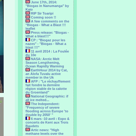
June 17th, 2014:
"Biogas in Nanumanga" by
Kaio
RIP Sir Toaripi
Coming soon !!
A few comments on the
"Biogas - What a Blast !!!
leaflet
Press release: "Biogas -
What a blast!!!"
CP : "Biogaz pour les
nazes" - "Biogas - What a
blast !!!"
11 avril 2014 : La Foulée
du 10e
NASA: Arctic Melt
Season Lengthening,
Ocean Rapidly Warming
EarthHour 2014 by Cat,
an Alofa Tuvalu active
member in the Uk
AFP : "Le réchauffement
fait fondre la dernière
région stable de la calotte
du Groenland"
National Geographic: if
all ice melted...
The Independent:
"Frequency of severe
flooding across Europe 'to
double by 2050' "
6 mars -10 avril : Expo &
concerts de Kent aux Trois
Baudets
Artic news: "High
methane levels over the