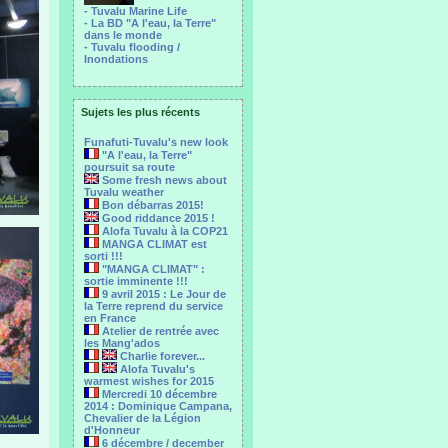
- Tuvalu Marine Life
- La BD "A l'eau, la Terre"
dans le monde
- Tuvalu flooding /
Inondations
Sujets les plus récents
Funafuti-Tuvalu's new look
"A l'eau, la Terre"
poursuit sa route
Some fresh news about
Tuvalu weather
Bon débarras 2015!
Good riddance 2015 !
Alofa Tuvalu à la COP21
MANGA CLIMAT est
sorti !!!
"MANGA CLIMAT" :
sortie imminente !!!
9 avril 2015 : Le Jour de
la Terre reprend du service
en France
Atelier de rentrée avec
les Mang'ados
Charlie forever...
Alofa Tuvalu's
warmest wishes for 2015
Mercredi 10 décembre
2014 : Dominique Campana,
Chevalier de la Légion
d'Honneur
6 décembre / december