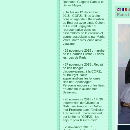
Duchene, Guigone Camus et
Benoit Mayer.
4
- Du 1er au 12 décembre
Paris 
2015 : COP21. Trop à dire
pour un agenda. Observation
au Bourget avec Linda Cohen
et Laurent Leguyader et
representation dans les
assemblées de la coalition et
autres associations par Maria
Vives, notre très jeune amie
catalane.
- 29 novembre 2015 : marche
de la Coalition Climat 21 dans
les rues de Paris.
- 27 novembre 2015 : Retrait
de nos badges
d’observateurs, à la COP21
au Bourget. Nous
appréhendions les longues
files de Copenhagen.
Personne encore sur les lieux.
En 3mn nous avions nos
Sesames.
- 26 novembre 2015 - 14h30 :
Intervention de Gilliane Le
Gallic sur France Tv Outre-
mer Première dans l'émission
Transversal Environnement
sur le thème "COP21 : les
enjeux pour l'Outre-mer".
- 25novembre 2015 :