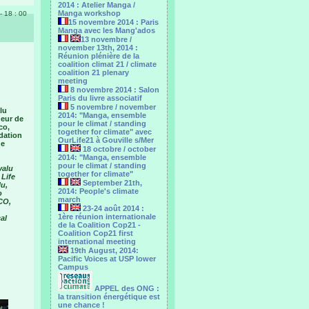
2014 : Atelier Manga /
Manga workshop
- 18 : 00
15 novembre 2014 : Paris
Manga avec les Mang'ados
13 novembre /
november 13th, 2014 :
Réunion plénière de la
coalition climat 21 / climate
coalition 21 plenary
meeting
8 novembre 2014 : Salon
Paris du livre associatif
5 novembre / november
lu
2014: "Manga, ensemble
deur de
pour le climat / standing
co,
together for climate" avec
dation
OurLife21 à Gouville s/Mer
de
18 octobre / october
2014: "Manga, ensemble
pour le ‎climat / standing
valu
together for climate"
 Life
September 21th,
lu,
2014: People's climate
o
march
CO,
23-24 août 2014 :
1ère réunion internationale
al
de la Coalition Cop21 -
Coalition Cop21 first
international meeting
19th August, 2014:
Pacific Voices at USP lower
Campus
APPEL des ONG :
la transition énergétique est
une chance !