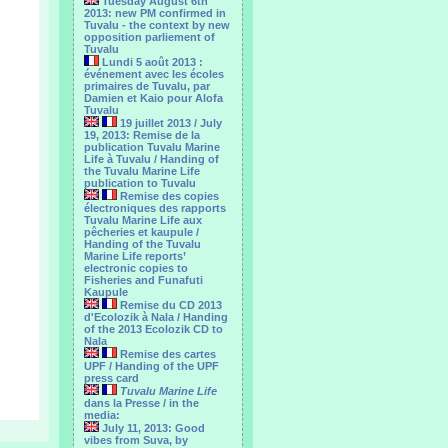
Tuesday August 6th
2013: new PM confirmed in
Tuvalu - the context by new
opposition parliement of
Tuvalu
Lundi 5 août 2013 :
événement avec les écoles
primaires de Tuvalu, par
Damien et Kaio pour Alofa
Tuvalu
19 juillet 2013 / July
19, 2013: Remise de la
publication Tuvalu Marine
Life à Tuvalu / Handing of
the Tuvalu Marine Life
publication to Tuvalu
Remise des copies
électroniques des rapports
Tuvalu Marine Life aux
pêcheries et kaupule /
Handing of the Tuvalu
Marine Life reports’
electronic copies to
Fisheries and Funafuti
Kaupule
Remise du CD 2013
d'Ecolozik à Nala / Handing
of the 2013 Ecolozik CD to
Nala
Remise des cartes
UPF / Handing of the UPF
press card
Tuvalu Marine Life
dans la Presse / in the
media:
July 11, 2013: Good
vibes from Suva, by