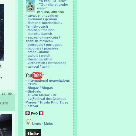
-
"A l'eau, la Terre"
-
"Our planet under
water"
et aussi / and also :
-
tuvaluen / tuvaluan
-
allemand / german
-
flamand-néerlandais /
flemish-dutch
-
tahitien / tahitian
-
danois / danish
-
espagnol-mexicain /
spanish-mexican
-
portugais / portugese
-
japonais / japanese
-
arabe / arabic
-
gallois / welsh
-
thaïlandais/thaï
-
vietnamien / vietnamese
-
tamoul / tamil
à
et
-
International negociations
- COPs
-
Biogaz / Biogas
-
Biofuels
- 18 : 00
-
Tuvalu Marine Life
-
Le Festival des Grandes
cture
Marées / Tuvalu King Tides
Festival
FAQ
Liens - Links