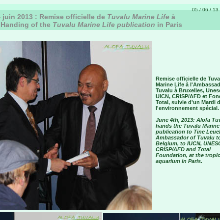
05 / 06 / 13 
 juin 2013 : Remise officielle de
Tuvalu Marine Life
à
/ Handing of the
Tuvalu Marine Life publication
in Paris
Remise officielle de Tuva
Marine Life à l'Ambassa
Tuvalu à Bruxelles, Unes
UICN, CRISP/AFD et Fon
Total, suivie d'un Mardi 
l'environnement spécial.
June 4th, 2013: Alofa Tu
hands the Tuvalu Marine
publication to Tine Leue
Ambassador of Tuvalu t
Belgium, to IUCN, UNES
CRISP/AFD and Total
Foundation, at the tropic
aquarium in Paris.