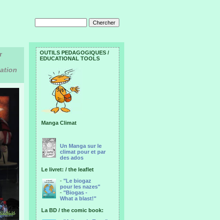
OUTILS PEDAGOGIQUES /
r
EDUCATIONAL TOOLS
iation
Manga Climat
Un Manga sur le
climat pour et par
des ados
Le livret: / the leaflet
-
"Le biogaz
pour les nazes"
-
"Biogas -
What a blast!"
La BD / the comic book: