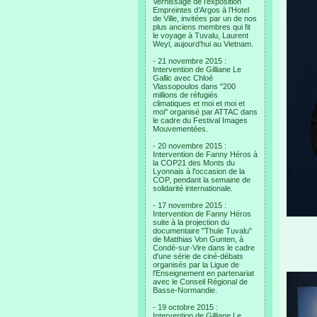
Vernissage de l’exposition
Empreintes d’Argos à l’Hotel
de Ville, invitées par un de nos
plus anciens membres qui fit
le voyage à Tuvalu, Laurent
Weyl, aujourd’hui au Vietnam.
- 21 novembre 2015 :
Intervention de Gilliane Le
Gallic avec Chloé
Vlassopoulos dans "200
millions de réfugiés
climatiques et moi et moi et
moi" organisé par ATTAC dans
le cadre du Festival Images
Mouvementées.
- 20 novembre 2015 :
Intervention de Fanny Héros à
la COP21 des Monts du
Lyonnais à l'occasion de la
COP, pendant la semaine de
solidarité internationale.
- 17 novembre 2015 :
Intervention de Fanny Héros
suite à la projection du
documentaire "Thule Tuvalu"
de Matthias Von Gunten, à
Condé-sur-Vire dans le cadre
d'une série de ciné-débats
organisés par la Ligue de
l'Enseignement en partenariat
avec le Conseil Régional de
Basse-Normandie.
- 19 octobre 2015 :
Intervention de Gilliane Le