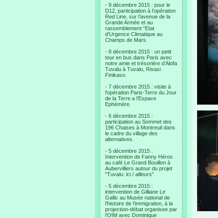
- 9 décembre 2015 : pour le
D12, participation à l’opération
Red Line, sur l’avenue de la
Grande Armée et au
rassemblement “Etat
d’Urgence Climatique au
Champs de Mars.
- 8 décembre 2015 : un petit
tour en bus dans Paris avec
notre amie et trésorière d’Alofa
Tuvalu à Tuvalu, Risasi
Finikaso.
- 7 décembre 2015 : visite à
l’opération Paris-Terre du Jour
de la Terre a l’Espace
Ephémère.
- 6 décembre 2015 :
participation au Sommet des
196 Chaises à Montreuil dans
le cadre du village des
alternatives.
- 5 décembre 2015 :
Intervention de Fanny Héros
au café Le Grand Bouillon à
Aubervilliers autour du projet
"Tuvalu: ici / ailleurs".
- 5 décembre 2015 :
intervention de Gilliane Le
Gallic au Musée national de
l’histoire de l’immigration, à la
projection-débat organisee par
l’OIM avec Dominique