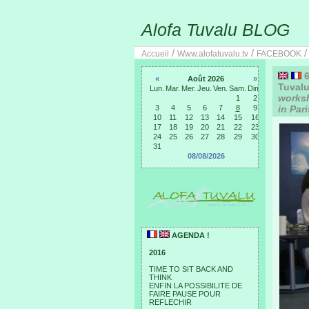
Alofa Tuvalu BLOG
/
/
Accueil
Www.alofatuvalu.tv
FACEBOOK
6
«
Août 2026
»
Tuvalu 
Lun.
Mar.
Mer.
Jeu.
Ven.
Sam.
Dim.
worksh
1
2
3
4
5
6
7
8
9
in Pari
10
11
12
13
14
15
16
17
18
19
20
21
22
23
24
25
26
27
28
29
30
31
08/08/2026
AGENDA !
2016
TIME TO SIT BACK AND
THINK
ENFIN LA POSSIBILITE DE
FAIRE PAUSE POUR
REFLECHIR