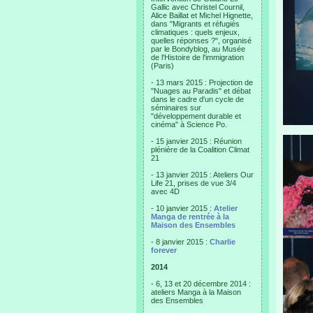
Gallic avec Christel Cournil,
Alice Baillat et Michel Hignette,
dans "Migrants et réfugiés
climatiques : quels enjeux,
quelles réponses ?", organisé
par le Bondyblog, au Musée
de l'Histoire de l'immigration
(Paris)
- 13 mars 2015 : Projection de
"Nuages au Paradis" et débat
dans le cadre d'un cycle de
séminaires sur
"développement durable et
cinéma" à Science Po.
- 15 janvier 2015 : Réunion
plénière de la Coalition Climat
21
- 13 janvier 2015 : Ateliers Our
Life 21, prises de vue 3/4
avec 4D
- 10 janvier 2015 :
Atelier
Manga de rentrée à la
Maison des Ensembles
- 8 janvier 2015 :
Charlie
forever
2014
- 6, 13 et 20 décembre 2014 :
ateliers Manga à la Maison
des Ensembles