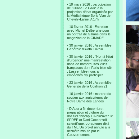
- 19 mars 2016 : participation
de Gilliane Le Gallic à la
projection-débat organisée par
la Médiathèque Boris Vian de
Chevilly-Larue. A 17h
- 10 février 2016 : Entretien
avec Michel Delberghe pour
un portrait de Gilliane dans le
magazine de la CIMADE
- 30 janvier 2016 : Assemblée
Générale d’Alofa Tuvalu
- 30 janvier 2016 : “Non à l’état
d’urgence” une manifestation
dans de nombreuses villes
françaises dont Paris bien sûr
. L’assemblée nous a
empêchés d’y participer.
- 23 janvier 2016 : Assemblée
Générale de la Coalition 21
- 16 janvier 2016 : marche de
soutien aux agriculteurs de
Notre Dame des Landes
- D’Aout à fin décembre :
préparation et clôture du
dossier “biorap Tuvalu“avec le
SPREP et Dani Ceccarrelli,
scientifique, co-auteure déjà
du TML Un projet annulé à la
dernière minute par le
Gouvernement.