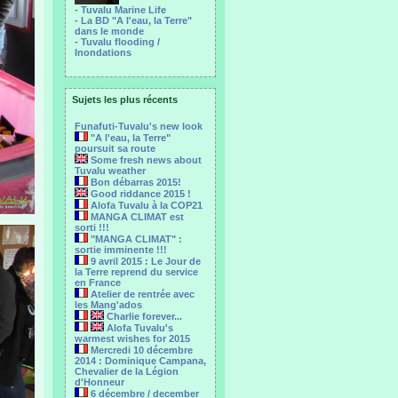
- Tuvalu Marine Life
- La BD "A l'eau, la Terre"
dans le monde
- Tuvalu flooding /
Inondations
Sujets les plus récents
Funafuti-Tuvalu's new look
"A l'eau, la Terre"
poursuit sa route
Some fresh news about
Tuvalu weather
Bon débarras 2015!
Good riddance 2015 !
Alofa Tuvalu à la COP21
MANGA CLIMAT est
sorti !!!
"MANGA CLIMAT" :
sortie imminente !!!
9 avril 2015 : Le Jour de
la Terre reprend du service
en France
Atelier de rentrée avec
les Mang'ados
Charlie forever...
Alofa Tuvalu's
warmest wishes for 2015
Mercredi 10 décembre
2014 : Dominique Campana,
Chevalier de la Légion
d'Honneur
6 décembre / december