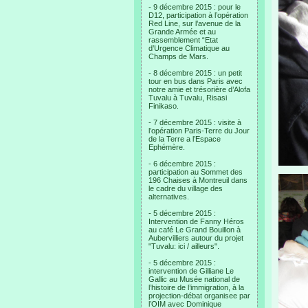
- 9 décembre 2015 : pour le
D12, participation à l’opération
Red Line, sur l’avenue de la
Grande Armée et au
rassemblement “Etat
d’Urgence Climatique au
Champs de Mars.
- 8 décembre 2015 : un petit
tour en bus dans Paris avec
notre amie et trésorière d’Alofa
Tuvalu à Tuvalu, Risasi
Finikaso.
- 7 décembre 2015 : visite à
l’opération Paris-Terre du Jour
de la Terre a l’Espace
Ephémère.
- 6 décembre 2015 :
participation au Sommet des
196 Chaises à Montreuil dans
le cadre du village des
alternatives.
- 5 décembre 2015 :
Intervention de Fanny Héros
au café Le Grand Bouillon à
Aubervilliers autour du projet
"Tuvalu: ici / ailleurs".
- 5 décembre 2015 :
intervention de Gilliane Le
Gallic au Musée national de
l’histoire de l’immigration, à la
projection-débat organisee par
l’OIM avec Dominique