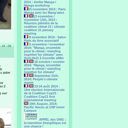
2014 : Atelier Manga /
Manga workshop
15 novembre 2014 : Paris
Manga avec les Mang'ados
13 novembre /
november 13th, 2014 :
Réunion plénière de la
coalition climat 21 / climate
coalition 21 plenary
meeting
8 novembre 2014 : Salon
Paris du livre associatif
5 novembre / november
 - 16 : 08
2014: "Manga, ensemble
pour le climat / standing
together for climate" avec
OurLife21 à Gouville s/Mer
18 octobre / october
2014: "Manga, ensemble
u
pour le ‎climat / standing
di
together for climate"
s aider
September 21th,
2014: People's climate
march
eir
er 2
23-24 août 2014 :
1ère réunion internationale
g our
de la Coalition Cop21 -
Coalition Cop21 first
international meeting
19th August, 2014:
Pacific Voices at USP lower
Campus
APPEL des ONG :
la transition énergétique est
une chance !