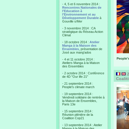
- 4, 5 et 6 novembre 2014 :
Rencontres Nationales de
l'Education à
l'Environnement et au
Développement Durable
à
Gouville s/Mer
- 3 novembre 2014 : CA
stratégique du Réseau Action
Climat
- 18 octobre 2014 :
Atelier
Manga à la Maison des
Ensembles
, présentation de
José aux mang'ados
People's
- 4 et 11 octobre 2014 :
Ateliers Manga à la Maison
des Ensembles
- 2 octobre 2014 : Conférence
2
de 4D "Our life 21"
Coalit
- 21 septembre 2014 :
People's climate march
- 19 septembre 2014 :
Vendredi solidaire de rentrée à
la Maison de Ensembles,
Paris 13e
- 15 septembre 2014 :
Réunion plénière de la
Coalition Cop21
- 13 septembre 2014 : Atelier
Manga à la Maison des