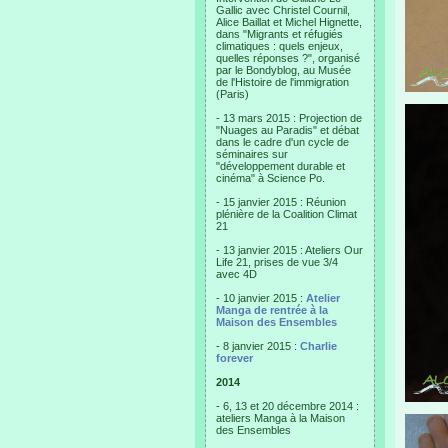
Gallic avec Christel Cournil,
Alice Baillat et Michel Hignette,
dans "Migrants et réfugiés
climatiques : quels enjeux,
quelles réponses ?", organisé
par le Bondyblog, au Musée
de l'Histoire de l'immigration
(Paris)
- 13 mars 2015 : Projection de
"Nuages au Paradis" et débat
dans le cadre d'un cycle de
séminaires sur
"développement durable et
cinéma" à Science Po.
- 15 janvier 2015 : Réunion
plénière de la Coalition Climat
21
- 13 janvier 2015 : Ateliers Our
Life 21, prises de vue 3/4
avec 4D
- 10 janvier 2015 :
Atelier
Manga de rentrée à la
Maison des Ensembles
- 8 janvier 2015 :
Charlie
forever
2014
- 6, 13 et 20 décembre 2014 :
ateliers Manga à la Maison
des Ensembles