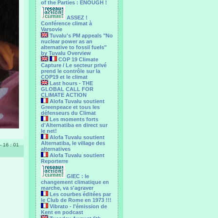
of the Parties : ENOUGH !
ASSEZ !
Conférence climat à
Varsovie
Tuvalu's PM appeals "No
nuclear power as an
alternative to fossil fuels"
by Tuvalu Overview
COP 19 Climate
Capture / Le secteur privé
prend le contrôle sur la
COP19 et le climat
Last hours - THE
GLOBAL CALL FOR
CLIMATE ACTION
Alofa Tuvalu soutient
Greenpeace et tous les
défenseurs du Climat
Les moments forts
d'Alternatiba en direct sur
le net!
Alofa Tuvalu soutient
Alternatiba, le village des
 - 16 : 01
alternatives
Alofa Tuvalu soutient
Reporterre
GIEC : le
changement climatique en
marche, va s'agraver
Les courbes éditées par
le Club de Rome en 1973 !!!
Vibrato - l'émission de
Kent en podcast