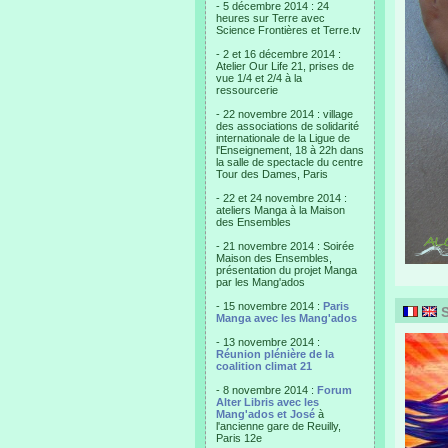
- 5 décembre 2014 : 24
heures sur Terre avec
Science Frontières et Terre.tv
- 2 et 16 décembre 2014 :
Atelier Our Life 21, prises de
vue 1/4 et 2/4 à la
ressourcerie
- 22 novembre 2014 : village
des associations de solidarité
internationale de la Ligue de
l'Enseignement, 18 à 22h dans
la salle de spectacle du centre
Tour des Dames, Paris
- 22 et 24 novembre 2014 :
ateliers Manga à la Maison
des Ensembles
- 21 novembre 2014 : Soirée
Maison des Ensembles,
présentation du projet Manga
par les Mang'ados
- 15 novembre 2014 :
Paris
S
Manga avec les Mang'ados
- 13 novembre 2014 :
Réunion plénière de la
coalition climat 21
- 8 novembre 2014 :
Forum
Alter Libris avec les
Mang'ados et José
à
l'ancienne gare de Reuilly,
Paris 12e