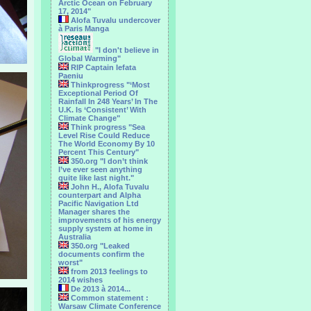
Arctic Ocean on February
17, 2014"
Alofa Tuvalu undercover
à Paris Manga
"I don't believe in
Global Warming"
RIP Captain Iefata
Paeniu
Thinkprogress "‘Most
Exceptional Period Of
Rainfall In 248 Years’ In The
U.K. Is ‘Consistent’ With
Climate Change"
Think progress "Sea
Level Rise Could Reduce
The World Economy By 10
Percent This Century"
350.org "I don’t think
I’ve ever seen anything
quite like last night."
John H., Alofa Tuvalu
counterpart and Alpha
Pacific Navigation Ltd
Manager shares the
improvements of his energy
supply system at home in
Australia
350.org "Leaked
documents confirm the
worst"
from 2013 feelings to
2014 wishes
De 2013 à 2014...
Common statement :
Warsaw Climate Conference