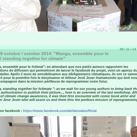
06 / 11 / 14
8 octobre / october 2014: "Manga, ensemble pour le
t / standing together for climate"
, ensemble pour le #‎climat": en attendant que nos petits auteurs rapportent les
tions de diffusion qui permettront de lancer le facebook du projet, voici un aperçu d
atelier. Après 2 mois de sensibilisation aux dérèglements climatiques, ils ont ce same
é pour la première fois le dessinateur et éditeur José Jover #‎tartamundo qui doit nou
ccompagner dans la mission périlleuse de reprogrammer notre futur.
 standing together for #‎climate ": as we wait for our young authors to bring back th
 authorization to publish their picture..., here is an overview of the last workshop. Aft
f climate change awareness, it was their first encounter with comic book artist and
er Jose Jover who will assist us and them thru the perilous mission of reprogrammin
 on facebook :
https://www.facebook.com/alofatuvaluofficial