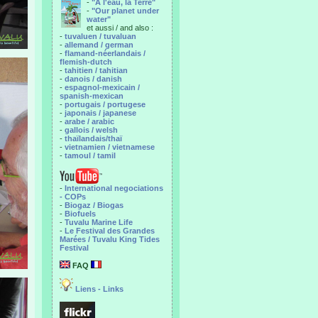
-
"A l'eau, la Terre"
-
"Our planet under
water"
et aussi / and also :
-
tuvaluen / tuvaluan
-
allemand / german
-
flamand-néerlandais /
flemish-dutch
-
tahitien / tahitian
-
danois / danish
-
espagnol-mexicain /
spanish-mexican
-
portugais / portugese
-
japonais / japanese
-
arabe / arabic
-
gallois / welsh
-
thaïlandais/thaï
-
vietnamien / vietnamese
-
tamoul / tamil
-
International negociations
- COPs
-
Biogaz / Biogas
-
Biofuels
-
Tuvalu Marine Life
-
Le Festival des Grandes
Marées / Tuvalu King Tides
Festival
FAQ
Liens - Links