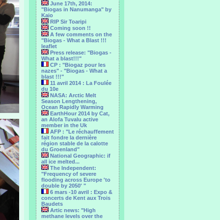
June 17th, 2014:
"Biogas in Nanumanga" by
Kaio
RIP Sir Toaripi
Coming soon !!
A few comments on the
"Biogas - What a Blast !!!
leaflet
Press release: "Biogas -
What a blast!!!"
CP : "Biogaz pour les
nazes" - "Biogas - What a
blast !!!"
11 avril 2014 : La Foulée
du 10e
NASA: Arctic Melt
Season Lengthening,
Ocean Rapidly Warming
EarthHour 2014 by Cat,
an Alofa Tuvalu active
member in the Uk
AFP : "Le réchauffement
fait fondre la dernière
région stable de la calotte
du Groenland"
National Geographic: if
all ice melted...
The Independent:
"Frequency of severe
flooding across Europe 'to
double by 2050' "
6 mars -10 avril : Expo &
concerts de Kent aux Trois
Baudets
Artic news: "High
methane levels over the