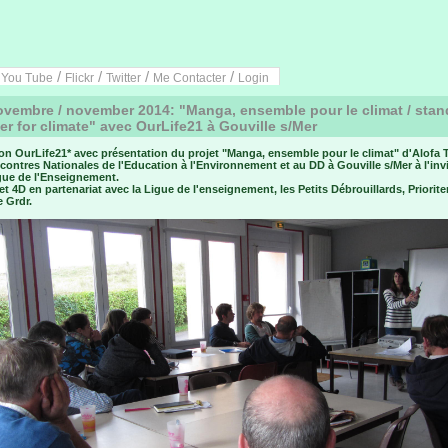
/
/
/
/
/
You Tube
Flickr
Twitter
Me Contacter
Login
vembre / november 2014: "Manga, ensemble pour le climat / stan
er for climate" avec OurLife21 à Gouville s/Mer
on OurLife21* avec présentation du projet "Manga, ensemble pour le climat" d'Alofa 
ontres Nationales de l'Education à l'Environnement et au DD à Gouville s/Mer à l'inv
igue de l'Enseignement.
et 4D en partenariat avec la Ligue de l'enseignement, les Petits Débrouillards, Prioriter
e Grdr.