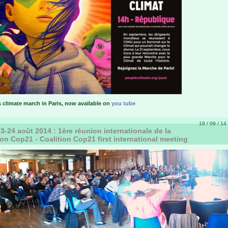
 climate march in Paris, now available on
you tube
19 / 09 / 14 
3-24 août 2014 : 1ère réunion internationale de la
ion Cop21 - Coalition Cop21 first international meeting