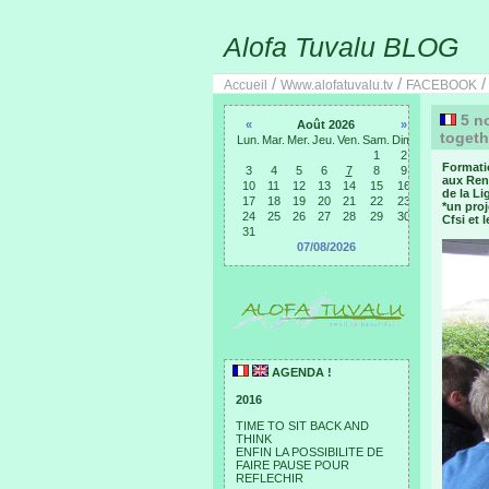
Alofa Tuvalu BLOG
/
/
Accueil
Www.alofatuvalu.tv
FACEBOOK
5 no
«
Août 2026
»
togeth
Lun.
Mar.
Mer.
Jeu.
Ven.
Sam.
Dim.
1
2
Formati
3
4
5
6
7
8
9
aux Renc
10
11
12
13
14
15
16
de la L
17
18
19
20
21
22
23
*un proj
24
25
26
27
28
29
30
Cfsi et l
31
07/08/2026
AGENDA !
2016
TIME TO SIT BACK AND
THINK
ENFIN LA POSSIBILITE DE
FAIRE PAUSE POUR
REFLECHIR