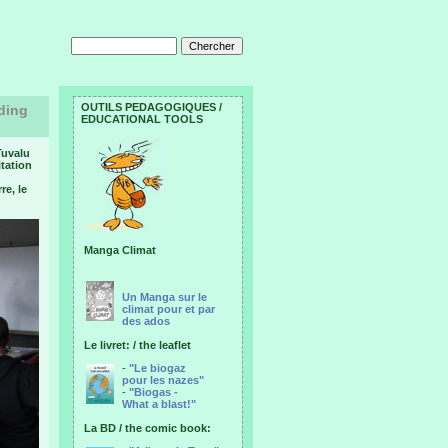
OUTILS PEDAGOGIQUES /
ding
EDUCATIONAL TOOLS
Tuvalu
itation
re, le
Manga Climat
Un Manga sur le
climat pour et par
des ados
Le livret: / the leaflet
-
"Le biogaz
pour les nazes"
-
"Biogas -
What a blast!"
La BD / the comic book: