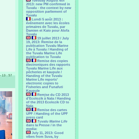
Tuesday August 6th
2013: new PM confirmed in
Tuvalu - the context by new
opposition parliement of
Tuvalu
Lundi 5 août 2013 :
événement avec les écoles
primaires de Tuvalu, par
Damien et Kaio pour Alofa
Tuvalu
19 juillet 2013 / July
19, 2013: Remise de la
publication Tuvalu Marine
Life à Tuvalu / Handing of
the Tuvalu Marine Life
publication to Tuvalu
Remise des copies
électroniques des rapports
Tuvalu Marine Life aux
pêcheries et kaupule /
- 13 : 57
Handing of the Tuvalu
Marine Life reports’
electronic copies to
Fisheries and Funafuti
Kaupule
Remise du CD 2013
d'Ecolozik à Nala / Handing
of the 2013 Ecolozik CD to
Nala
Remise des cartes
UPF / Handing of the UPF
press card
Tuvalu Marine Life
dans la Presse / in the
media:
July 11, 2013: Good
vibes from Suva, by