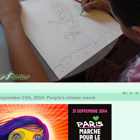
06 / 11 / 14
eptember 21th, 2014: People's climate march