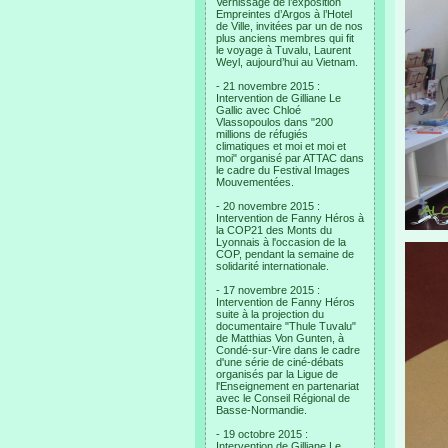
Vernissage de l’exposition
Empreintes d’Argos à l’Hotel
de Ville, invitées par un de nos
plus anciens membres qui fit
le voyage à Tuvalu, Laurent
Weyl, aujourd’hui au Vietnam.
- 21 novembre 2015 :
Intervention de Gilliane Le
Gallic avec Chloé
Vlassopoulos dans "200
millions de réfugiés
climatiques et moi et moi et
moi" organisé par ATTAC dans
le cadre du Festival Images
Mouvementées.
- 20 novembre 2015 :
Intervention de Fanny Héros à
la COP21 des Monts du
Lyonnais à l'occasion de la
COP, pendant la semaine de
solidarité internationale.
- 17 novembre 2015 :
Intervention de Fanny Héros
suite à la projection du
documentaire "Thule Tuvalu"
de Matthias Von Gunten, à
Condé-sur-Vire dans le cadre
d'une série de ciné-débats
organisés par la Ligue de
l'Enseignement en partenariat
avec le Conseil Régional de
Basse-Normandie.
- 19 octobre 2015 :
Intervention de Gilliane Le