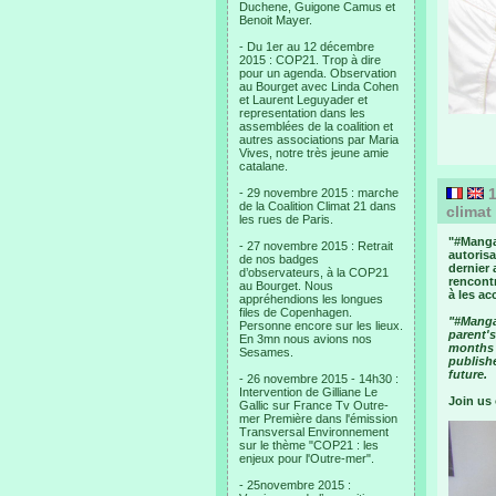
Duchene, Guigone Camus et
Benoit Mayer.
- Du 1er au 12 décembre
2015 : COP21. Trop à dire
pour un agenda. Observation
au Bourget avec Linda Cohen
et Laurent Leguyader et
representation dans les
assemblées de la coalition et
autres associations par Maria
Vives, notre très jeune amie
catalane.
1
- 29 novembre 2015 : marche
de la Coalition Climat 21 dans
‎clima
les rues de Paris.
"#‎Manga
- 27 novembre 2015 : Retrait
autorisa
de nos badges
dernier 
d’observateurs, à la COP21
rencontr
au Bourget. Nous
à les a
appréhendions les longues
files de Copenhagen.
"#Manga,
Personne encore sur les lieux.
parent's
En 3mn nous avions nos
months o
Sesames.
publish
future.
- 26 novembre 2015 - 14h30 :
Intervention de Gilliane Le
Join us
Gallic sur France Tv Outre-
mer Première dans l'émission
Transversal Environnement
sur le thème "COP21 : les
enjeux pour l'Outre-mer".
- 25novembre 2015 :