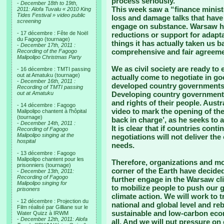
process seriously.
-
December 18th to 19th,
This week saw a “finance ministe
2011: Alofa Tuvalu « 2010 King
Tides Festival » video public
loss and damage talks that have 
screening
engage on substance. Warsaw ha
- 17 décembre : Fête de Noël
reductions or support for adapt
du Fagogo (tournage)
things it has actually taken us 
-
December 17th, 2011 :
comprehensive and fair agreemen
Recording of the Fagogo
Malipolipo Christmas Party
We as civil society are ready t
- 16 décembre : TMTI passing
out at Amatuku (tournage)
actually come to negotiate in go
-
December 16th, 2011 :
developed country governments 
Recording of TMTI passing
out at Amatuku
Developing country governments 
and rights of their people. Aust
- 14 décembre : Fagogo
video to mark the opening of the
Malipolipo chantent à l'hôpital
(tournage)
back in charge’, as he seeks to 
-
December 14th, 2011 :
It is clear that if countries cont
Recording of Fagogo
Malipolipo singing at the
negotiations will not deliver the
hospital
needs.
- 13 décembre : Fagogo
Malipolipo chantent pour les
Therefore, organizations and m
prisonniers (tournage)
corner of the Earth have decided 
-
December 13th, 2011:
Recording of Fagogo
further engage in the Warsaw cl
Malipolipo singing for
to mobilize people to push our 
prisoners
climate action. We will work to
- 12 décembre : Projection du
national and global level and re
Film réalisé par Gilliane sur le
sustainable and low-carbon econ
Water Quizz à IRWM
-
December 12th, 2011: Alofa
all. And we will put pressure on