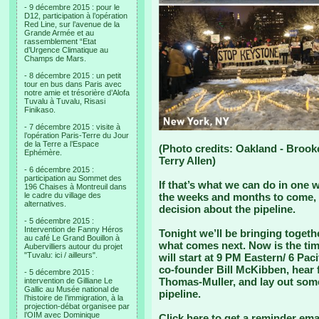
- 9 décembre 2015 : pour le
D12, participation à l’opération
Red Line, sur l’avenue de la
Grande Armée et au
rassemblement “Etat
d’Urgence Climatique au
Champs de Mars.
- 8 décembre 2015 : un petit
tour en bus dans Paris avec
notre amie et trésorière d’Alofa
Tuvalu à Tuvalu, Risasi
Finikaso.
- 7 décembre 2015 : visite à
l’opération Paris-Terre du Jour
de la Terre a l’Espace
(Photo credits: Oakland - Brook
Ephémère.
Terry Allen)
- 6 décembre 2015 :
participation au Sommet des
If that’s what we can do in one 
196 Chaises à Montreuil dans
le cadre du village des
the weeks and months to come, 
alternatives.
decision about the pipeline.
- 5 décembre 2015 :
Intervention de Fanny Héros
Tonight we’ll be bringing togeth
au café Le Grand Bouillon à
what comes next. Now is the tim
Aubervilliers autour du projet
"Tuvalu: ici / ailleurs".
will start at 9 PM Eastern/ 6 Pa
co-founder Bill McKibben, hear 
- 5 décembre 2015 :
Thomas-Muller, and lay out some 
intervention de Gilliane Le
Gallic au Musée national de
pipeline.
l’histoire de l’immigration, à la
projection-débat organisee par
l’OIM avec Dominique
Click here to get a reminder ema