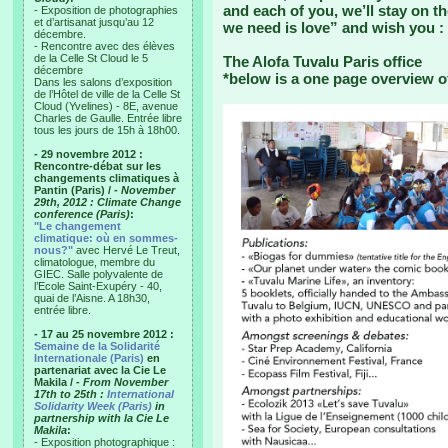
and each of you, we’ll stay on t
- Exposition de photographies
et d’artisanat jusqu’au 12
we need is love” and wish you :
décembre.
- Rencontre avec des élèves
de la Celle St Cloud le 5
The Alofa Tuvalu Paris office
décembre
*below is a one page overview o
Dans les salons d’exposition
de l’Hôtel de ville de la Celle St
Cloud (Yvelines) - 8E, avenue
Charles de Gaulle. Entrée libre
tous les jours de 15h à 18h00.
- 29 novembre 2012 :
Rencontre-débat sur les
changements climatiques à
Pantin (Paris) /
- November
29th, 2012 : Climate Change
conference (Paris)
:
"Le changement
climatique: où en sommes-
nous?"
avec Hervé Le Treut,
climatologue, membre du
GIEC. Salle polyvalente de
l’Ecole Saint-Exupéry - 40,
quai de l’Aisne. A 18h30,
entrée libre.
- 17 au 25 novembre 2012 :
Semaine de la Solidarité
Internationale (Paris)
en
partenariat avec la Cie Le
Makila /
- From November
17th to 25th :
International
Solidarity Week (Paris)
in
partnership with la Cie Le
Makila
:
- Exposition photographique :