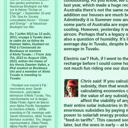
conditioning. As you know, we c
des parties prenantes à
last year, which made a huge re
Nausicaa-Boulogne sur Mer
Australia there’s not the same n
sur le thème "Océan et
Energie". /
September 16 and
addition our houses are much be
17th: Sea for Society
Admittedly it is Summer now and
consultation forum - "Ocean
and Energy" - at Nausicaa-
some parts of Australia are expe
Boulogne sur Mer.
cooling. However, yesterday it w
aircon. Perhaps that’s a legacy of
Du 7 juillet 2013 au 13 août,
2013, voyage à Tuvalu dans
also a question of humidity. It’
le cadre de sa thèse de
average day in Tuvalu, despite b
Damien Vallot, étudiant en
PhD à l'Université de
average in Tuvalu.
Bordeaux et membre
d'Alofa Tuvalu : /
From July
7th, 2013 to August 13th,
Electric car? Huh, if I went to t
2013, within the frame of
recharge before I could come hom
his thesis Damien Vallot, a
not much fun riding one our dus
Phd student at Bordeaux
Uni and a member of Alofa
Tuvalu is traveling to
Tuvalu:
Chris said:
If you calcul
- Pendant son transit à Fiji :
subsidy, then that woul
rencontres avec Sarah
calculating economics of
Hemstock, spécialiste
the value of any subsidy 
biomasse d’Alofa Tuvalu, Teu,
représentante sur le biogaz,
affect the viability of 
Eliala Fihaki, Agent de liaison
their entire solar industries in t
pour Alpha Pacific Navigation
et membre d’Alofa.. /
While
enormous subsidies by paying w
transiting in Fiji: meetings with
power to solar/alt energy produc
Sarah Hemstock, Alofa Tuvalu
"feed-in tariffs". This caused s
biomass scientist, Teu, biogas
representative, Eliala Fihaki,
later, but the ones in early -- a
Alpha Pacific Liaison agent