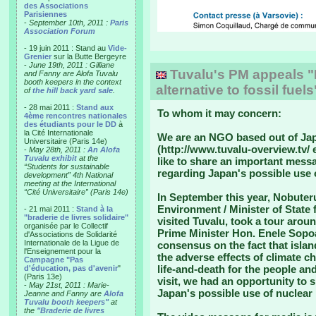
des Associations
Parisiennes
-
September 10th, 2011 :
Paris
Association Forum
- 19 juin 2011 : Stand au
Vide-
Grenier
sur la Butte Bergeyre
-
June 19th, 2011 : Gilliane
Tuvalu's PM appeals "
and Fanny are Alofa Tuvalu
booth keepers in the context
alternative to fossil fue
of
the hill back yard sale
.
- 28 mai 2011 :
Stand aux
To whom it may concern:
4ème rencontres nationales
des étudiants pour le DD
à
la Cité Internationale
We are an NGO based out of Jap
Universitaire (Paris 14e)
(http://www.tuvalu-overview.tv/
-
May 28th, 2011 :
An Alofa
Tuvalu exhibit
at the
like to share an important mess
“Students for sustainable
regarding Japan's possible use 
development” 4th National
meeting at the International
“Cité Universitaire” (Paris 14e)
In September this year, Nobuteru
Environment / Minister of State
- 21 mai 2011 :
Stand à la
"braderie de livres solidaire"
visited Tuvalu, took a tour arou
organisée par le Collectif
Prime Minister Hon. Enele Sopo
d'Associations de Solidarité
Internationale de la Ligue de
consensus on the fact that islan
l'Enseignement pour la
the adverse effects of climate c
Campagne "Pas
life-and-death for the people and
d'éducation, pas d'avenir
"
(Paris 13e)
visit, we had an opportunity to
-
May 21st, 2011 : Marie-
Japan's possible use of nuclear
Jeanne and Fanny are
Alofa
Tuvalu booth keepers"
at
the
"Braderie de livres