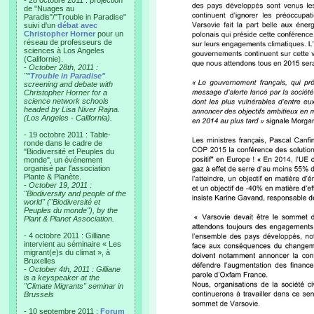
- 28 octobre 2011 : projection
de "Nuages au
Paradis"/"Trouble in Paradise"
suivi d'un
débat avec
Christopher Horner
pour un
réseau de professeurs de
sciences à Los Angeles
(Californie).
-
October 28th, 2011 :
"
"Trouble in Paradise"
screening and debate with
Christopher Horner for a
science network schools
headed by Lisa Niver Rajna.
(Los Angeles - California).
- 19 octobre 2011 : Table-
ronde dans le cadre de
"Biodiversité et Peuples du
monde", un événement
organisé par l'association
Plante & Planète.
-
October 19, 2011 :
"Biodiversity and people of the
world" ("Biodiversité et
Peuples du monde"), by the
Plant & Planet Association.
- 4 octobre 2011 : Gilliane
intervient au séminaire « Les
migrant(e)s du climat », à
Bruxelles
-
October 4th, 2011 : Gilliane
is a keyspeaker at the
"Climate Migrants" seminar in
Brussels
- 10 septembre 2011 :
Forum