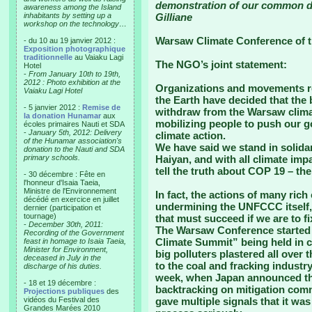
demonstration of our common d
awareness among the Island
inhabitants by setting up a
Gilliane
workshop on the technology…
Warsaw Climate Conference of 
- du 10 au 19 janvier 2012 :
Exposition photographique
traditionnelle
au Vaiaku Lagi
The NGO’s joint statement:
Hotel
-
From January 10th to 19th,
2012 : Photo exhibition at the
Organizations and movements re
Vaiaku Lagi Hotel
the Earth have decided that the b
- 5 janvier 2012 :
Remise de
withdraw from the Warsaw climat
la donation Hunamar
aux
mobilizing people to push our g
écoles primaires Nauti et SDA
-
January 5th, 2012: Delivery
climate action.
of the Hunamar association's
We have said we stand in solida
donation to the Nauti and SDA
primary schools.
Haiyan, and with all climate imp
tell the truth about COP 19 – t
- 30 décembre : Fête en
l'honneur d'Isaia Taeia,
Ministre de l'Environnement
In fact, the actions of many rich
décédé en exercice en juillet
undermining the UNFCCC itself, 
dernier (participation et
tournage)
that must succeed if we are to fix
-
December 30th, 2011:
The Warsaw Conference started o
Recording of the Government
Climate Summit” being held in 
feast in homage to Isaia Taeia,
Minister for Environment,
big polluters plastered all over
deceased in July in the
to the coal and fracking industry
discharge of his duties.
week, when Japan announced tha
- 18 et 19 décembre :
backtracking on mitigation com
Projections publiques
des
vidéos du Festival des
gave multiple signals that it was
Grandes Marées 2010