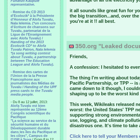
Funafuti Kaupule
representative.
it all sounds like great fun for 
- Remise du CD 2013
the big transition...and, over th
d'Ecolozik* à la Présidente
d'Honneur d'Alofa Tuvalu,
you're at it !! all best.
Nala Ielemia. (*un concours
d'écriture de chansons sur
Tuvalu, partenariat de la
Ligue de l'Enseignement
avec Alofa Tuvalu) /
Handing of the 2013
350.org "Leaked docum
Ecolozik CD* to Alofa
Tuvalu Patron, Nala Ielemia
*(a song writing contest
Friends,
about Tuvalu, a partnership
between The Education
League and Alofa Tuvalu).
A confession: I hesitated to even
- Remise des cartes de
l'Union de la la Presse
The thing I’m writing about toda
Francophone aux
Pacific Partnership, or TPP -- i
journalistes des Médias de
Tuvalu /
Handing of the UPF
came down to it though, I couldn
press cards to the Tuvalu
shaping up to be the worst kind
media people.
- Du 8 au 12 juillet, 2013:
This week, Wikileaks released n
Alofa Tuvalu est bien
worst: the United States' TPP n
représentée au 12ème
Congrès scientifique du
supporting strong environmental
Pacifique
use, logging, and climate pollut
"La science au service de la
sécurité humaine et du
disastrous one. It's time to take 
Développement durable
dans les îles du Pacifique et
Click here to tell your Members 
les côtes", Campus de
l'USP à Suva
/
From 8 to 12