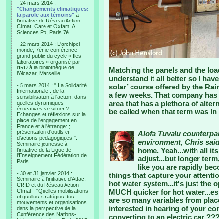
- 24 mars 2014 :
"Changements climatiques:
la parole aux témoins"
à
l'initiative du Réseau Action
Climat, Care et Oxfam. A
Sciences Po, Paris 7è
- 22 mars 2014 : L'archipel
monde, 7ème conférence
grand public du cycle « Iles
laboratoires » organisé par
l'IRD à la bibliothèque de
Matching the panels and the load
l’Alcazar, Marseille
understand it all better so I hav
- 5 mars 2014 : " La Solidarité
solar’ course offered by the 
Internationale : de la
a few weeks. That company has 
sensibilisation à l'action, dans
area that has a plethora of alter
quelles dynamiques
éducatives se situer ?
be called when that term was in 
Echanges et réflexions sur la
place de l'engagement en
France et à l'étranger ;
présentation d'outils et
Alofa Tuvalu counterpar
d'actions pédagogiques ".
environment, Chris said
Séminaire jeunesse à
home. Yeah...with all its
l'initiative de la Ligue de
l'Enseignement Fédération de
adjust...but longer term
Paris
like you are rapidly be
- 30 et 31 janvier 2014 :
things that capture your attent
Séminaire à l'initiative d'Attac,
hot water system...it's just the 
CRID et du Réseau Action
Climat - "Quelles mobilisations
MUCH quicker for hot water...esp
et quelles stratégies des
are so many variables from place 
mouvements et organisations
interested in hearing of your c
dans la perspective de la
Conférence des Nations-
converting to an electric car ??? 