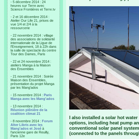
- 5 décembre 2014 : 24
heures sur Terre avec
Science Frontières et Terre.tv
- 2 et 16 décembre 2014 :
Atelier Our Life 21, prises de
vue 1/4 et 2/4 à la
ressourcerie
- 22 novembre 2014 : village
des associations de solidarité
internationale de la Ligue de
l'Enseignement, 18 à 22h dans
la salle de spectacle du centre
Tour des Dames, Paris
- 22 et 24 novembre 2014 :
ateliers Manga à la Maison
des Ensembles
- 21 novembre 2014 : Soirée
Maison des Ensembles,
présentation du projet Manga
par les Mang'ados
- 15 novembre 2014 :
Paris
Manga avec les Mang'ados
- 13 novembre 2014 :
Réunion plénière de la
coalition climat 21
I also installed a solar hot wate
- 8 novembre 2014 :
Forum
options, including heat pump an
Alter Libris avec les
conventional solar panel system 
Mang'ados et José
à
l'ancienne gare de Reuilly,
(connected to the panels throug
Paris 12e