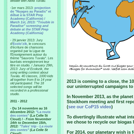
debate with Alofa Tuvalu.
-1er mars 2013:
projection
de "Nuages au Paradis" et
débat à la STAR Prep
Academy (Californie) /
March 1st, 2013: "Trouble in
Paradise" screening and
debate at the STAR Prep
Academy (California)
- 29 janvier 2013: Jury
d'
Ecolo'zik
, le concours
d'écriture de chansons
organisé par la Ligue de
l'Enseignement autour du
thème "Sauvons Tuvalu". Les
lauréats enregistreront leur
titre en studio. /
January 29th,
2013: Jury of Ecolozik, the
song writing contest about
Tuvalu. 40 classes, 1000 kids
all together from 8 to 14 year
2013 is coming to a close, the 10
old participated. The 18
our uninterrupted campaigns to 
selected songs will be
recorded in a professional
studio.
In November 2013, as the planet 
Stockhom meeting and first repo
2011 - 2012
(
see our CoP15 video
)
- Du 14 novembre au 16
décembre 2012:
"La route
des contes"
(La Celle St
To divertingly illustrate what int
Cloud) /
- From November
we chose to recycle our biogas l
14th to December 15th,
2012:
"Tales' trip - La route
des contes"
(La Celle St
For 2014, our planetary wish is f
Cloud)
: