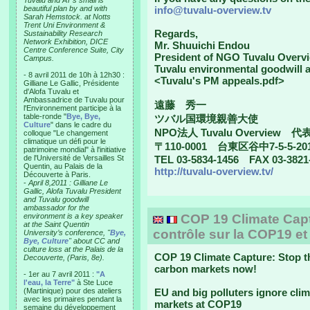
Tuvalu and AT’s small is
beautiful plan by and with
info@tuvalu-overview.tv
Sarah Hemstock. at Notts
Trent Uni Environment &
Regards,
Sustainability Research
Network Exhibition, DICE
Mr. Shuuichi Endou
Centre Conference Suite, City
President of NGO Tuvalu Overv
Campus.
Tuvalu environmental goodwill
- 8 avril 2011 de 10h à 12h30 :
<Tuvalu's PM appeals.pdf>
Gilliane Le Gallic, Présidente
d'Alofa Tuvalu et
Ambassadrice de Tuvalu pour
遠藤 秀一
l'Environnement participe à la
table-ronde "
Bye, Bye,
ツバル国環境親善大使
Culture
" dans le cadre du
NPO法人 Tuvalu Overview 
colloque "Le changement
climatique un défi pour le
〒110-0001 台東区谷中7-5-5-20
patrimoine mondial" à l'initiative
de l'Université de Versailles St
TEL 03-5834-1456 FAX 03-3821
Quentin, au Palais de la
http://tuvalu-overview.tv/
Découverte à Paris.
-
April 8,2011 : Gilliane Le
Gallic, Alofa Tuvalu President
and Tuvalu goodwill
ambassador for the
environment is a key speaker
COP 19 Climate Captu
at the Saint Quentin
contrôle sur la COP19 et 
University’s conference, "
Bye,
Bye, Culture
" about CC and
culture loss at the Palais de la
COP 19 Climate Capture: Stop t
Decouverte, (Paris, 8e).
carbon markets now!
- 1er au 7 avril 2011 :
"A
l'eau, la Terre"
à Ste Luce
(Martinique) pour des ateliers
EU and big polluters ignore cli
avec les primaires pendant la
markets at COP19
semaine du développement