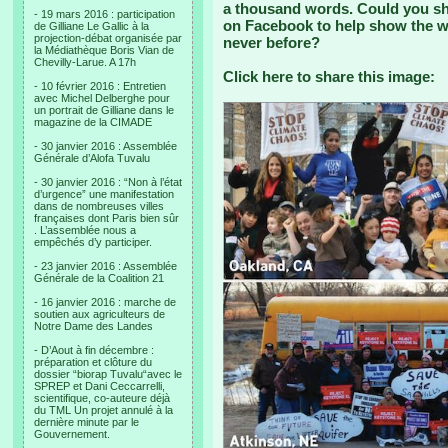
a thousand words. Could you sha
- 19 mars 2016 : participation
on Facebook to help show the wo
de Gilliane Le Gallic à la
projection-débat organisée par
never before?
la Médiathèque Boris Vian de
Chevilly-Larue. A 17h
Click here to share this image:
- 10 février 2016 : Entretien
avec Michel Delberghe pour
un portrait de Gilliane dans le
magazine de la CIMADE
- 30 janvier 2016 : Assemblée
Générale d’Alofa Tuvalu
- 30 janvier 2016 : “Non à l’état
d’urgence” une manifestation
dans de nombreuses villes
françaises dont Paris bien sûr
. L’assemblée nous a
empêchés d’y participer.
- 23 janvier 2016 : Assemblée
Générale de la Coalition 21
- 16 janvier 2016 : marche de
soutien aux agriculteurs de
Notre Dame des Landes
- D’Aout à fin décembre :
préparation et clôture du
dossier “biorap Tuvalu“avec le
SPREP et Dani Ceccarrelli,
scientifique, co-auteure déjà
du TML Un projet annulé à la
dernière minute par le
Gouvernement.