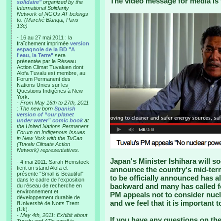
The video message for media is 
solidaire"
organized by the
International Solidarity
Network of NGOs AT belongs
to. (Marché Blanqui, Paris
13e)
- 16 au 27 mai 2011 : la
fraîchement imprimée
version
espagnole de la BD "A
l'eau, la Terre"
sera
présentée par le Réseau
Action Climat Tuvaluen dont
Alofa Tuvalu est membre, au
Forum Permanent des
Nations Unies sur les
Questions Indigènes à New
York.
-
From May 16th to 27th, 2011
: The new born
Spanish
version of “our planet
under water” comic book
at
the United Nations Permanent
Forum on Indigenous Issues
in New York with the TuCan
(Tuvalu Climate Action
Network) representatives.
Japan's Minister Ishihara will so
- 4 mai 2011: Sarah Hemstock
tient un stand Alofa et
announce the country's mid-term 
présente "Small is Beautiful"
to be officially announced has a
dans le cadre de l'exposition
backward and many has called for
du réseau de recherche en
environnement et
PM appeals not to consider nucle
développement durable de
and we feel that it is important 
l'Université de Notts Trent
(Uk).
-
May 4th, 2011: Exhibit about
If you have any questions on the 