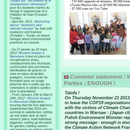
Tuvalu sur "les marins et le
changement climatique"
pour les étudiants marins du
Nivaga II organisé par et à
l'initiative de Kaio (Funafuti -
Tuvalu).
-
April 4th, 2012 :
Workshop
about "seafarers and
climate change"
by Kaio with
seafarers and trainees
(Funafuti – Tuvalu, on board
Nivaga) about environmental
practices on vessels.
- Du 17 janvier au 24 mars
2012:
Mission biogaz à
Nanumea
(mise en place de
récupérateurs d'eau,
remplacement des réchauds,
construction des porcheries,
distributions de graines et
mise en place de jardins
Common statement : W
potagers, nouveau train de
formation pour un usage
Parties : ENOUGH !
pérenne des 4 unités par les
volontaires et ateliers publics
pour la population)
Talofa !
-
From January 13th to March
On Thursday November 21 2013,
24th, 2012 :
Mission biogas
in Nanumea
Objectives :
to leave the COP19 negociations. 
insuring that the four digesters
with the victims of Climate Cha
implemented late 2010 are
countries in Warsaw : (Japan cli
working to satisfaction, setting
up one water tank at each
Polish Environment Minister rep
owners' place, build individual
strong message : enough is enou
piggeries, setting up the basis
for garden, training owners
the Climate Action Network Fran
and workers as well as raising