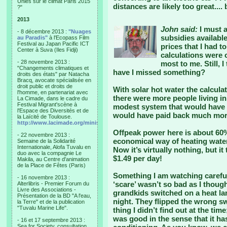
Unies sur le climat Paris 2015
distances are likely too great...
?"
2013
John said:
I must a
- 8 décembre 2013 :
"Nuages
subsidies availabl
au Paradis"
à l'Ecopass Film
Festival au Japan Pacific ICT
prices that I had 
Center à Suva (Iles Fidji)
calculations were 
- 28 novembre 2013 :
most to me. Still, I
"Changements climatiques et
have I missed something?
droits des états" par Natacha
Bracq, avocate spécialisée en
droit public et droits de
With solar hot water the calcula
l'homme, en partenariat avec
there were more people living i
La Cimade, dans le cadre du
Festival Migrant'scène à
modest system that would have 
l'Espace des Diversités et de
would have paid back much more
la Laïcité de Toulouse.
http://www.lacimade.org/minisites/migrantscene
Offpeak power here is about 60%
- 22 novembre 2013 :
economical way of heating water
Semaine de la Solidarité
Internationale, Alofa Tuvalu en
Now it’s virtually nothing, but it
duo avec la compagnie Le
$1.49 per day!
Makila, au Centre d'animation
de la Place de Fêtes (Paris)
Something I am watching careful
- 16 novembre 2013 :
‘scare’ wasn’t so bad as I though
Alterlibris - Premier Forum du
Livre des Associations -
grandkids switched on a heat lam
Présentation de la BD "A l'eau,
night. They flipped the wrong swi
la Terre" et de la publication
"Tuvalu Marine Life".
thing I didn’t find out at the tim
was good in the sense that it ha
- 16 et 17 septembre 2013 :
Sea for Society, consultation