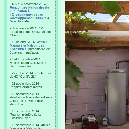
- 4, 5 et 6 novembre 2014 :
Rencontres Nationales de
l'Education à
l'Environnement et au
Développement Durable
à
Gouville s/Mer
- 3 novembre 2014 : CA
stratégique du Réseau Action
Climat
- 18 octobre 2014 :
Atelier
Manga à la Maison des
Ensembles
, présentation de
José aux mang'ados
- 4 et 11 octobre 2014 :
Ateliers Manga à la Maison
des Ensembles
- 2 octobre 2014 : Conférence
de 4D "Our life 21"
- 21 septembre 2014 :
People's climate march
- 19 septembre 2014 :
Vendredi solidaire de rentrée à
la Maison de Ensembles,
Paris 13e
- 15 septembre 2014 :
Réunion plénière de la
Coalition Cop21
- 13 septembre 2014 : Atelier
Manga à la Maison des