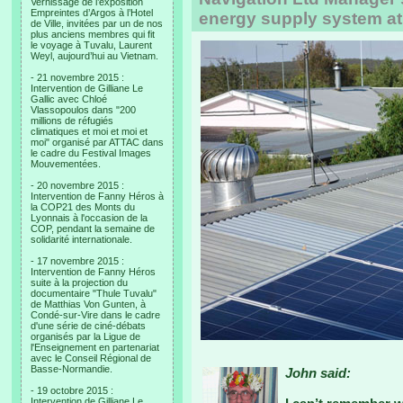
Vernissage de l’exposition
Empreintes d’Argos à l’Hotel
energy supply system at
de Ville, invitées par un de nos
plus anciens membres qui fit
le voyage à Tuvalu, Laurent
Weyl, aujourd’hui au Vietnam.
- 21 novembre 2015 :
Intervention de Gilliane Le
Gallic avec Chloé
Vlassopoulos dans "200
millions de réfugiés
climatiques et moi et moi et
moi" organisé par ATTAC dans
le cadre du Festival Images
Mouvementées.
- 20 novembre 2015 :
Intervention de Fanny Héros à
la COP21 des Monts du
Lyonnais à l'occasion de la
COP, pendant la semaine de
solidarité internationale.
- 17 novembre 2015 :
Intervention de Fanny Héros
suite à la projection du
documentaire "Thule Tuvalu"
de Matthias Von Gunten, à
Condé-sur-Vire dans le cadre
d'une série de ciné-débats
organisés par la Ligue de
l'Enseignement en partenariat
avec le Conseil Régional de
Basse-Normandie.
John said:
- 19 octobre 2015 :
Intervention de Gilliane Le