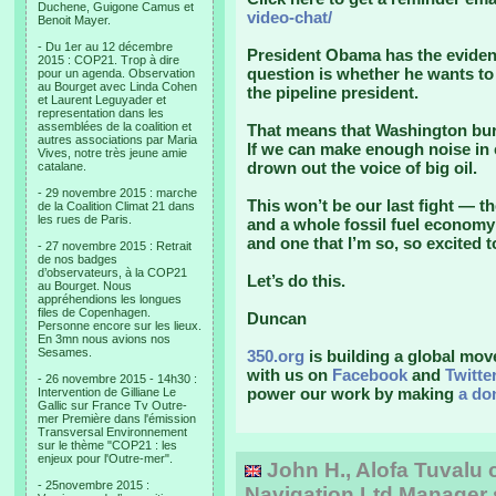
Duchene, Guigone Camus et
video-chat/
Benoit Mayer.
- Du 1er au 12 décembre
President Obama has the evidenc
2015 : COP21. Trop à dire
question is whether he wants t
pour un agenda. Observation
au Bourget avec Linda Cohen
the pipeline president.
et Laurent Leguyader et
representation dans les
assemblées de la coalition et
That means that Washington bure
autres associations par Maria
If we can make enough noise in
Vives, notre très jeune amie
drown out the voice of big oil.
catalane.
- 29 novembre 2015 : marche
This won’t be our last fight — th
de la Coalition Climat 21 dans
les rues de Paris.
and a whole fossil fuel economy 
and one that I’m so, so excited 
- 27 novembre 2015 : Retrait
de nos badges
d’observateurs, à la COP21
Let’s do this.
au Bourget. Nous
appréhendions les longues
files de Copenhagen.
Duncan
Personne encore sur les lieux.
En 3mn nous avions nos
Sesames.
350.org
is building a global mov
with us on
Facebook
and
Twitte
- 26 novembre 2015 - 14h30 :
power our work by making
a do
Intervention de Gilliane Le
Gallic sur France Tv Outre-
mer Première dans l'émission
Transversal Environnement
sur le thème "COP21 : les
enjeux pour l'Outre-mer".
John H., Alofa Tuvalu 
- 25novembre 2015 :
Navigation Ltd Manager 