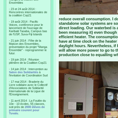
Ensembles
- 23 et 24 août 2014 :
Rencontres internationales de
la coalition Cop21
reduce overall consumption. I d
- 19 août 2014 : Pacific
standalone solar systems are so
Voices, conférence pour le
direct loading. Our waterbed is 
lancement de l'ouvrage de
Karibaiti Taoaba, Campus bas
been measuring it) even though 
de l'USP, Suva-Fiji Islands
efficient heater. The consumptio
- 21 juin 2014 : Fête de la
have at time clock on the heater 
Maison des Ensembles,
daylight hours. Nevertheless, if 
présentation du projet "Manga
will allow more power to go to t
Ensemble" - reprogrammer le
futur.
production close to equalling wh
- 19 juin 2014 : Réunion
plénière de la Coalition Cop21
- 14 juin 2014 : Intervention au
Salon des Solidarités
à
l'invitation de Coordination Sud
- 17 mai 2014 : Braderie du
Livre solidaire avec le Collectif
d'Associations de Solidarité
Internationale de la Ligue de
l'Enseignement.
- 11 avril 2014 : La Foulée du
10e - 10 écoles, 55 classes,
soit près de
2000 élèves de
primaire courent pour
Tuvalu
.