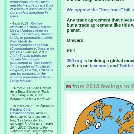
workshops about Tuvalu
and Marine Life by the D'Ici
et d'ailleurs association at
We oppose the "fast-track" bill, 
the tropical aquarium in
Paris.
Any trade agreement that gives 
- 4 juin 2013 :
Remise
but a trade agreement like this 
officielle de Tuvalu Marine
planet.
Life à l'Ambassadeur de
Tuvalu à Bruxelles, Unesco,
UICN, et partenaires, suivie
Onward,
d'un Mardi de
l'environnement spécial
. -
(
Communiqué
et
Dossier de
Phil
presse
) /
June 4th, 2013:
Alofa Tuvalu hands the
Tuvalu Marine Life
350.org
is building a global mov
publication to Tine Leuelu,
with us on
facebook
and
Twitter
Ambassador of Tuvalu to
Belgium, to IUCN, UNESCO
and its partners, at the
tropical aquarium in Paris.
-
Press release
from 2013 feelings to 
- 26 mai 2013 : Vide-Grenier
de la Butte Bergeyre (Paris
19e) /
May 26th, 2013:
Bergeyre hill back yard sale.
- 29 mars 2013: 19e édition du
Festival Ciné
Environnement
, Alofa en
débat après la projection du
film, "Les bêtes du Sud
sauvage" à Sées (61). /
Mars
29th, 2013: "Beasts of the
Southern Wild" screening and