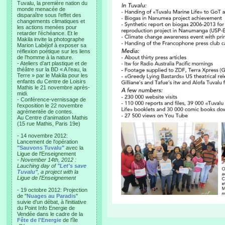
Tuvalu, la première nation du
monde menacée de
disparaître sous l’effet des
changements climatiques et
les actions menées pour
retarder l’échéance. Et le
Makila invite la photographe
Marion Labéjof à exposer sa
réflexion poétique sur les liens
de l’homme à la nature.
- Ateliers d’art plastique et de
théâtre sur la BD « A l’eau, la
Terre » par le Makila pour les
enfants du Centre de Loisirs
Mathis le 21 novembre après-
midi.
- Conférence-vernissage de
l’exposition le 22 novembre
agrémentée de contes.
Au Centre d’animation Mathis
(15 rue Mathis, Paris 19e)
- 14 novembre 2012:
Lancement de l'opération
"Sauvons Tuvalu"
avec la
Ligue de l'Enseignement
- November 14th, 2012 :
Lauching day of
"Let's save
Tuvalu"
, a project with la
Ligue de l'Enseignement
- 19 octobre 2012: Projection
de "
Nuages au Paradis
"
suivie d'un débat, à l'initiative
du Point Info Energie de
Vendée dans le cadre de la
Fête de l'Energie
de l'île