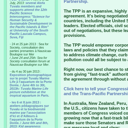
Partnership.
July, 2013:
several Alofa
Tuvalu members and
supports attend the 12th
The TPP is an expansive, highly 
Pacific Science
agreement. It's being negotiated
Intercongress "Science for
Human Security &
countries, including the United 
Sustainable Development in
leaders. Elected officials, civil
the Pacific Islands & Rim"
out of negotiations, but these 
at University of the South
Pacific Laucala Campus,
provisions.
Suva, Fiji
- 24 et 25 juin 2013 : Sea for
The TPP would empower corpora
Society, consultation des
laws and policies that they claim
parties prenantes à Nausicaa-
to address climate change, curb 
Boulogne sur Mer
/
June 24 and 25th: Sea for
pollution could all be subject to 
Society consultation forum at
Nausicaa-Boulogne sur Mer.
Right now, our best chance to st
- du 4 au 30 juin 2013 :
from giving “fast-track” author
Exposition photographique
sur le projet Tuvalu Marine
the agreement through without a
Life à l'aquarium de la Porte
Dorée. /
June 4th to 30t,
Click here to tell your Congressi
2013h: Tuvalu Marine Life
picture exhibition at the
and the Trans-Pacific Partnershi
tropical aquarium in Paris.
- les 6 et 8 juin 2013 :
In Australia, New Zealand, Peru,
ateliers pédagogiques sur
the U.S., citizens have taken to 
Tuvalu et la biodiversité
members of Congress voiced con
marine par l'association
d'Ici et d'Ailleurs à
growing now that a fast-track bi
l'aquarium de la Porte
make sure those Senators and R
Dorée. /
June 6th and 8th,
2013: Kid awareness
our message loud and clear: