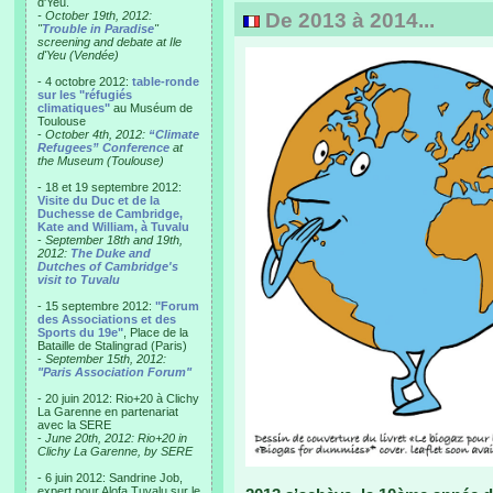
d'Yeu.
- October 19th, 2012:
De 2013 à 2014...
"
Trouble in Paradise
"
screening and debate at Ile
d'Yeu (Vendée)
- 4 octobre 2012:
table-ronde
sur les "réfugiés
climatiques"
au Muséum de
Toulouse
-
October 4th, 2012:
“Climate
Refugees” Conference
at
the Museum (Toulouse)
- 18 et 19 septembre 2012:
Visite du Duc et de la
Duchesse de Cambridge,
Kate and William, à Tuvalu
-
September 18th and 19th,
2012:
The Duke and
Dutches of Cambridge's
visit to Tuvalu
- 15 septembre 2012:
"Forum
des Associations et des
Sports du 19e"
, Place de la
Bataille de Stalingrad (Paris)
-
September 15th, 2012:
"Paris Association Forum"
- 20 juin 2012: Rio+20 à Clichy
La Garenne en partenariat
avec la SERE
-
June 20th, 2012: Rio+20 in
Clichy La Garenne, by SERE
- 6 juin 2012: Sandrine Job,
expert pour Alofa Tuvalu sur le