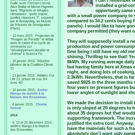
I can’t remember w
Gallic avec Christel Cournil,
installed a grid-c
Alice Baillat et Michel Hignette,
opportunity came 
dans "Migrants et réfugiés
climatiques : quels enjeux,
with a small power company to 
quelles réponses ?", organisé
compared to 34.2 cents buying f
par le Bondyblog, au Musée
de l'Histoire de l'immigration
panels). I would like to have gon
(Paris)
company permitted (they want 
- 13 mars 2015 : Projection de
"Nuages au Paradis" et débat
They will supposedly install a 
dans le cadre d'un cycle de
production and power consumpti
séminaires sur
"développement durable et
time being I still have my old m
cinéma" à Science Po.
shining. Thrilling to see that!
- 15 janvier 2015 : Réunion
8kWh. My running average dail
plénière de la Coalition Climat
but having family here at Xmas 
21
night, and doing lots of cooking
- 13 janvier 2015 : Ateliers Our
2.3kWh. Nevertheless, that is far
Life 21, prises de vue 3/4
saved $925 in the three months 
avec 4D
four years on present figures bu
- 10 janvier 2015 :
Atelier
lower angles of sunlight and sho
Manga de rentrée à la
Maison des Ensembles
We made the decision to install 
- 8 janvier 2015 :
Charlie
is only sloped at 20 degrees to h
forever
about 35 degrees but that woul
2014
supporting framework. The incr
- 6, 13 et 20 décembre 2014 :
justified the extra cost. Anyway, 
ateliers Manga à la Maison
have the materials for such a fr
des Ensembles
absolutely don’t want ugly panels