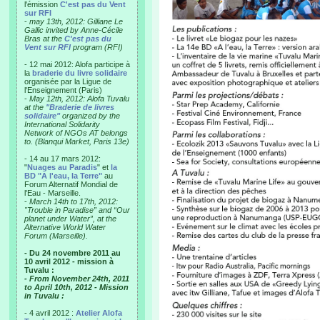
l'émission
C'est pas du Vent
sur RFI
-
may 13th, 2012: Gilliane Le
Gallic invited by Anne-Cécile
Bras at the
C'est pas du
Vent sur RFI
program (RFI)
- 12 mai 2012: Alofa participe à
la
braderie du livre solidaire
organisée par la Ligue de
l'Enseignement (Paris)
-
May 12th, 2012: Alofa Tuvalu
at the
"Braderie de livres
solidaire"
organized by the
International Solidarity
Network of NGOs AT belongs
to. (Blanqui Market, Paris 13e)
- 14 au 17 mars 2012:
"
Nuages au Paradis
" et
la
BD "A l'eau, la Terre"
au
Forum Alternatif Mondial de
l'Eau - Marseille.
-
March 14th to 17th, 2012:
"Trouble in Paradise” and “Our
planet under Water”, at the
Alternative World Water
Forum (Marseille).
- Du 24 novembre 2011 au
10 avril 2012 - mission à
Tuvalu :
- From November 24th, 2011
to April 10th, 2012 - Mission
in Tuvalu :
- 4 avril 2012 :
Atelier Alofa