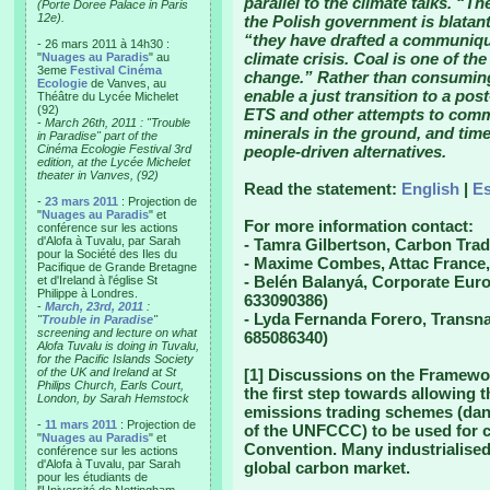
parallel to the climate talks. “
(Porte Doree Palace in Paris
12e).
the Polish government is blata
“they have drafted a communiqué
- 26 mars 2011 à 14h30 :
climate crisis. Coal is one of the
"
Nuages au Paradis
" au
3eme
Festival Cinéma
change.” Rather than consuming 
Ecologie
de Vanves, au
enable a just transition to a post-
Théâtre du Lycée Michelet
(92)
ETS and other attempts to commod
-
March 26th, 2011 : "Trouble
minerals in the ground, and time 
in Paradise" part of the
Cinéma Ecologie Festival 3rd
people-driven alternatives.
edition, at the Lycée Michelet
theater in Vanves, (92)
Read the statement:
English
|
E
-
23 mars 2011
: Projection de
"
Nuages au Paradis
" et
For more information contact:
conférence sur les actions
d'Alofa à Tuvalu, par Sarah
- Tamra Gilbertson, Carbon Tra
pour la Société des Iles du
- Maxime Combes, Attac France,
Pacifique de Grande Bretagne
- Belén Balanyá, Corporate Eur
et d'Ireland à l'église St
Philippe à Londres.
633090386)
-
March, 23rd, 2011
:
- Lyda Fernanda Forero, Transnat
"
Trouble in Paradise
"
screening and lecture on what
685086340)
Alofa Tuvalu is doing in Tuvalu,
for the Pacific Islands Society
of the UK and Ireland at St
[1] Discussions on the Framewo
Philips Church, Earls Court,
the first step towards allowing t
London, by Sarah Hemstock
emissions trading schemes (dan
-
11 mars 2011
: Projection de
of the UNFCCC) to be used for c
"
Nuages au Paradis
" et
Convention. Many industrialised 
conférence sur les actions
d'Alofa à Tuvalu, par Sarah
global carbon market.
pour les étudiants de