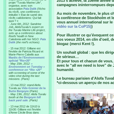
2013 s’achève, la 10ème année d
projet "Tuvalu Marine Life",
campagnes ininterrompues depui
organise, avec son
association
Pala Dalik
(l’écho
du récif), une conférence
Au mois de novembre, le plus ch
intitulée « Etat de santé des
la conférence de Stockholm et le
récifs calédoniens: Qui fait
quoi ? »
vous annuel international sur le 
-
June 6th, 2012: Sandrine
vidéo sur la CoP15)
)
Job, AlofaTuvalu’s expert on
the Tuvalu Marine Life project,
sets up a conference about
Pour illustrer ce qu’évoquent c
Reefs’ health in New
nos voeux 2014, en clin d’oeil, de
Caledonia with her NGO:
Pala
Dalik
(the reef’s echoes).
biogaz (merci Kent !).
- 15 mai 2012: Gilliane est
l'invitée de Patricia Ricard et
Un souhait global : que les diri
Marie-Pierre Cabello aux
de sérieux…
Mardis de l'Environnement
Et pour tous et chacun de vous, 
spécial "Rio+20"
-
May 15th, 2012:
«
avec le “all we need is love” de
Environment on Tuesday »
humanité.
conference on “Rio +20”
with screening of some of the
video shot during the last
Le bureau parisien d’Alofa Tuva
missions. (Paris)
*ci-dessous un aperçu de nos ac
- 13 mai 2012: stand Alofa
Tuvalu au
Vide-Grenier de la
Butte Bergeyre
(Paris)
-
May 13th, 2012: Alofa Tuvalu
booth at the
Bergeyre hill
back yard sale
. (Paris)
- 13 mai 2012 de 11h10 à
11h30: Gilliane est l'invitée
d'Anne Cécile Bras dans