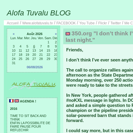
Alofa Tuvalu BLOG
/
/
/
/
/
/
Accueil
Www.alofatuvalu.tv
FACEBOOK
You Tube
Flickr
Twitter
Me C
350.org "I don’t think I
«
Août 2026
»
Lun.
Mar.
Mer.
Jeu.
Ven.
Sam.
Dim.
last night."
1
2
3
4
5
6
7
8
9
Friends,
10
11
12
13
14
15
16
17
18
19
20
21
22
23
24
25
26
27
28
29
30
I don’t think I’ve ever seen anyth
31
06/08/2026
The call to organize rallies aga
afternoon as the State Departmen
Monday morning, over 250 actio
were ready to take to the streets
In New York, people gathered af
#noKXL message in lights. In D
AGENDA !
and asked a simple question to 
2016
champion or the pipeline preside
solar-powered barn that stands i
TIME TO SIT BACK AND
THINK
forward.
ENFIN LA POSSIBILITE DE
FAIRE PAUSE POUR
I could say more, but in this case
REFLECHIR