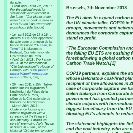
durable.
-
From April 1st to 7th, 2011 :
Brussels, 7th November 2013
For the national week for
sustainable development in
Ste Luce , "Our planet under
The EU aims to expand carbon ma
water " comic book is used as
the UN climate talks, COP19 in 
a tool for the kids awareness
groups, movements and networks
workshops (Martinique)
denounces the corporate captur
- 1er avril 2011 de 17 à 19h :
stand to profit.
Ateliers sur le développement
durable avec promotion de la
bande dessinée "
"A l'eau, la
“The European Commission and 
Terre"
" à la Maison du
Portugal, Cité Internationale
the failing EU ETS are pushing fo
Universitaire de Paris.
foreshadowing a global carbon 
-
April, 1st, 2011 : Workshop
Carbon Trade Watch.[1]
on CC at the International
“Cité Universitaire”’s House of
Portugal with
“Our planet
COP19 partners, explains the st
under Water” portugese
version
(Paris, 14e).
whose Belchatow coal-fired plan
recipient of free allowances in 
- 26 mars 2011 à 15h : Table-
case of corporate capture we ha
ronde sur les migrations à
l’auditorium du Palais de la
Belén Balanyá from Corporate E
Porte dorée à Paris,
government has granted partner
siège de la Cité nationale de
l’histoire de l’immigration.
climate culprits with horrendous
-
March 26th, 2011 :
biggest beneficiary from the E
Conference focusing on
climate migrations with a
blocking EU’s attempts to reduc
screening of the France 5
documentary "Paradis en
The statement highlights the li
sursis" promoting Alofa Tuvalu
activities in Tuvalu, at the
and the coal industry, who are 
National “Cité for Immigration”