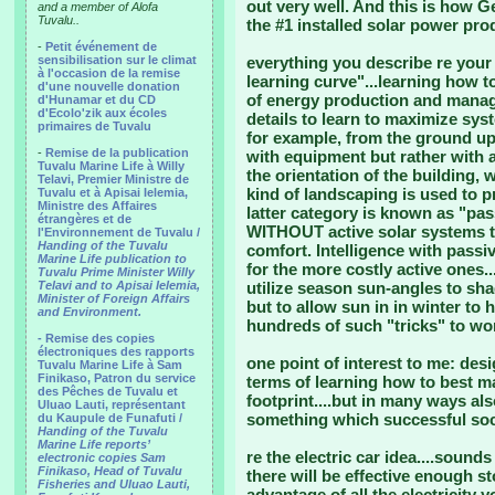
out very well. And this is how 
and a member of Alofa
Tuvalu..
the #1 installed solar power prod
-
Petit événement de
sensibilisation sur le climat
everything you describe re your h
à l'occasion de la remise
learning curve"...learning how t
d'une nouvelle donation
of energy production and manag
d'Hunamar et du CD
d'Ecolo'zik aux écoles
details to learn to maximize sy
primaires de Tuvalu
for example, from the ground up,
-
Remise de la publication
with equipment but rather with a
Tuvalu Marine Life à Willy
the orientation of the building
Telavi, Premier Ministre de
kind of landscaping is used to p
Tuvalu et à Apisai Ielemia,
Ministre des Affaires
latter category is known as "pas
étrangères et de
WITHOUT active solar systems to
l'Environnement de Tuvalu /
Handing of the Tuvalu
comfort. Intelligence with pass
Marine Life publication to
for the more costly active ones
Tuvalu Prime Minister Willy
Telavi and to Apisai Ielemia,
utilize season sun-angles to s
Minister of Foreign Affairs
but to allow sun in in winter to h
and Environment.
hundreds of such "tricks" to wor
- Remise des copies
électroniques des rapports
one point of interest to me: d
Tuvalu Marine Life à Sam
Finikaso, Patron du service
terms of learning how to best m
des Pêches de Tuvalu et
footprint....but in many ways a
Uluao Lauti, représentant
something which successful soc
du Kaupule de Funafuti /
Handing of the Tuvalu
Marine Life reports’
re the electric car idea....sound
electronic copies Sam
Finikaso, Head of Tuvalu
there will be effective enough s
Fisheries and Uluao Lauti,
advantage of all the electricity 