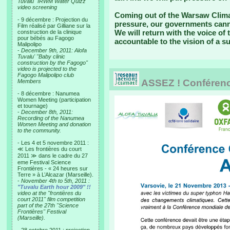
Tuvalu "IRWM Water Quizz"
video screening
Coming out of the Warsaw Climat
- 9 décembre : Projection du
pressure, our governments canno
Film réalisé par Gilliane sur la
We will return with the voice of
construction de la clinique
pour bébés au Fagogo
accountable to the vision of a su
Malipolipo
-
December 9th, 2011: Alofa
Tuvalu' "Baby clinic
construction by the Fagogo"
video is projected to the
Fagogo Malipolipo club
ASSEZ ! Conférence
Members
- 8 décembre : Nanumea
Women Meeting (participation
et tournage)
-
December 8th, 2011:
Recording of the Nanumea
Women Meeting and donation
to the community.
- Les 4 et 5 novembre 2011 :
≪ Les frontières du court
2011 ≫ dans le cadre du 27
eme Festival Science
Frontières - « 24 heures sur
Terre » à L’Alcazar (Marseille).
-
November 4th to 5th, 2011 :
"Tuvalu Earth hour 2009" !!
video at the "frontières du
court 2011" film competition
part of the 27th "Science
Frontières" Festival
(Marseille).