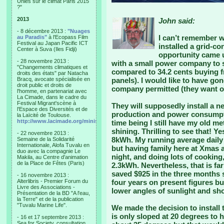
Unies sur le climat Paris 2015
?"
2013
John said:
- 8 décembre 2013 :
"Nuages
I can’t remember w
au Paradis"
à l'Ecopass Film
Festival au Japan Pacific ICT
installed a grid-c
Center à Suva (Iles Fidji)
opportunity came 
- 28 novembre 2013 :
with a small power company to 
"Changements climatiques et
compared to 34.2 cents buying f
droits des états" par Natacha
Bracq, avocate spécialisée en
panels). I would like to have gon
droit public et droits de
company permitted (they want 
l'homme, en partenariat avec
La Cimade, dans le cadre du
Festival Migrant'scène à
They will supposedly install a 
l'Espace des Diversités et de
production and power consumpti
la Laïcité de Toulouse.
http://www.lacimade.org/minisites/migrantscene
time being I still have my old m
shining. Thrilling to see that!
- 22 novembre 2013 :
8kWh. My running average dail
Semaine de la Solidarité
Internationale, Alofa Tuvalu en
but having family here at Xmas 
duo avec la compagnie Le
night, and doing lots of cooking
Makila, au Centre d'animation
de la Place de Fêtes (Paris)
2.3kWh. Nevertheless, that is far
saved $925 in the three months 
- 16 novembre 2013 :
Alterlibris - Premier Forum du
four years on present figures bu
Livre des Associations -
lower angles of sunlight and sho
Présentation de la BD "A l'eau,
la Terre" et de la publication
"Tuvalu Marine Life".
We made the decision to install 
is only sloped at 20 degrees to h
- 16 et 17 septembre 2013 :
Sea for Society, consultation