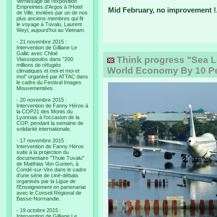
Vernissage de l’exposition
Empreintes d’Argos à l’Hotel
Mid February, no improvement !.
de Ville, invitées par un de nos
plus anciens membres qui fit
le voyage à Tuvalu, Laurent
Weyl, aujourd’hui au Vietnam.
- 21 novembre 2015 :
Intervention de Gilliane Le
Gallic avec Chloé
Think progress "Sea L
Vlassopoulos dans "200
millions de réfugiés
World Economy By 10 Pe
climatiques et moi et moi et
moi" organisé par ATTAC dans
le cadre du Festival Images
Mouvementées.
- 20 novembre 2015 :
Intervention de Fanny Héros à
la COP21 des Monts du
Lyonnais à l'occasion de la
COP, pendant la semaine de
solidarité internationale.
- 17 novembre 2015 :
Intervention de Fanny Héros
suite à la projection du
documentaire "Thule Tuvalu"
de Matthias Von Gunten, à
Condé-sur-Vire dans le cadre
d'une série de ciné-débats
organisés par la Ligue de
l'Enseignement en partenariat
avec le Conseil Régional de
Basse-Normandie.
- 19 octobre 2015 :
Intervention de Gilliane Le