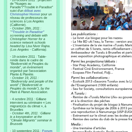
- 28 octobre 2011 : projection
de "Nuages au
Paradis"/"Trouble in Paradise"
suivi d'un
débat avec
Christopher Horner
pour un
réseau de professeurs de
sciences à Los Angeles
(Californie).
-
October 28th, 2011 :
"
"Trouble in Paradise"
screening and debate with
Christopher Horner for a
science network schools
headed by Lisa Niver Rajna.
(Los Angeles - California).
- 19 octobre 2011 : Table-
ronde dans le cadre de
"Biodiversité et Peuples du
monde", un événement
organisé par l'association
Plante & Planète.
-
October 19, 2011 :
"Biodiversity and people of the
world" ("Biodiversité et
Peuples du monde"), by the
Plant & Planet Association.
- 4 octobre 2011 : Gilliane
intervient au séminaire « Les
migrant(e)s du climat », à
Bruxelles
-
October 4th, 2011 : Gilliane
is a keyspeaker at the
"Climate Migrants" seminar in
Brussels
- 10 septembre 2011 :
Forum