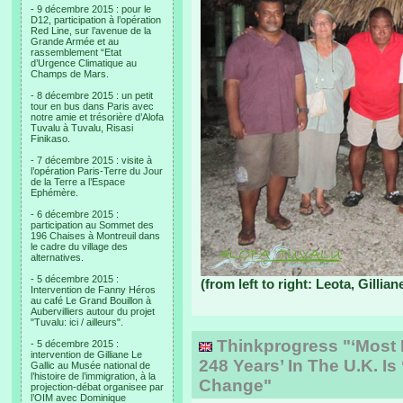
- 9 décembre 2015 : pour le
D12, participation à l’opération
Red Line, sur l’avenue de la
Grande Armée et au
rassemblement “Etat
d’Urgence Climatique au
Champs de Mars.
- 8 décembre 2015 : un petit
tour en bus dans Paris avec
notre amie et trésorière d’Alofa
Tuvalu à Tuvalu, Risasi
Finikaso.
- 7 décembre 2015 : visite à
l’opération Paris-Terre du Jour
de la Terre a l’Espace
Ephémère.
- 6 décembre 2015 :
participation au Sommet des
196 Chaises à Montreuil dans
le cadre du village des
alternatives.
- 5 décembre 2015 :
(from left to right: Leota, Gillian
Intervention de Fanny Héros
au café Le Grand Bouillon à
Aubervilliers autour du projet
"Tuvalu: ici / ailleurs".
Thinkprogress "‘Most E
- 5 décembre 2015 :
intervention de Gilliane Le
248 Years’ In The U.K. Is
Gallic au Musée national de
l’histoire de l’immigration, à la
Change"
projection-débat organisee par
l’OIM avec Dominique