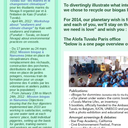
Tuvalu sur "les marins et le
changement climatique"
To divertingly illustrate what int
pour les étudiants marins du
we chose to recycle our biogas l
Nivaga II organisé par et à
l'initiative de Kaio (Funafuti -
Tuvalu).
For 2014, our planetary wish is f
-
April 4th, 2012 :
Workshop
and each of you, we’ll stay on t
about "seafarers and
climate change"
by Kaio with
we need is love” and wish you :
seafarers and trainees
(Funafuti – Tuvalu, on board
Nivaga) about environmental
The Alofa Tuvalu Paris office
practices on vessels.
*below is a one page overview o
- Du 17 janvier au 24 mars
2012:
Mission biogaz à
Nanumea
(mise en place de
récupérateurs d'eau,
remplacement des réchauds,
construction des porcheries,
distributions de graines et
mise en place de jardins
potagers, nouveau train de
formation pour un usage
pérenne des 4 unités par les
volontaires et ateliers publics
pour la population)
-
From January 13th to March
24th, 2012 :
Mission biogas
in Nanumea
Objectives :
insuring that the four digesters
implemented late 2010 are
working to satisfaction, setting
up one water tank at each
owners' place, build individual
piggeries, setting up the basis
for garden, training owners
and workers as well as raising