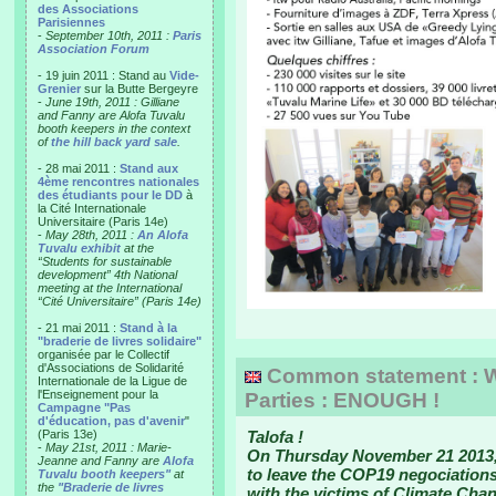
des Associations
Parisiennes
-
September 10th, 2011 :
Paris
Association Forum
- 19 juin 2011 : Stand au
Vide-
Grenier
sur la Butte Bergeyre
-
June 19th, 2011 : Gilliane
and Fanny are Alofa Tuvalu
booth keepers in the context
of
the hill back yard sale
.
- 28 mai 2011 :
Stand aux
4ème rencontres nationales
des étudiants pour le DD
à
la Cité Internationale
Universitaire (Paris 14e)
-
May 28th, 2011 :
An Alofa
Tuvalu exhibit
at the
“Students for sustainable
development” 4th National
meeting at the International
“Cité Universitaire” (Paris 14e)
- 21 mai 2011 :
Stand à la
"braderie de livres solidaire"
organisée par le Collectif
d'Associations de Solidarité
Common statement : W
Internationale de la Ligue de
l'Enseignement pour la
Parties : ENOUGH !
Campagne "Pas
d'éducation, pas d'avenir
"
(Paris 13e)
Talofa !
-
May 21st, 2011 : Marie-
On Thursday November 21 2013,
Jeanne and Fanny are
Alofa
to leave the COP19 negociations. 
Tuvalu booth keepers"
at
the
"Braderie de livres
with the victims of Climate Cha