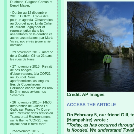
Duchene, Guigone Camus et
Benoit Mayer.
- Du 1er au 12 décembre
2015 : COP21. Trop à dire
pour un agenda. Observation
au Bourget avec Linda Cohen
et Laurent Leguyader et
representation dans les
assemblées de la coalition et
autres associations par Maria
Vives, notre très jeune amie
catalane.
- 29 novembre 2015 : marche
de la Coalition Climat 21 dans
les rues de Paris.
- 27 novembre 2015 : Retrait
de nos badges
d’observateurs, à la COP21
au Bourget. Nous
appréhendions les longues
files de Copenhagen.
Personne encore sur les lieux.
En 3mn nous avions nos
Credit: AP Images
Sesames.
- 26 novembre 2015 - 14h30 :
ACCESS THE ARTICLE
Intervention de Gilliane Le
Gallic sur France Tv Outre-
mer Première dans l'émission
On February 5, our friend Gill, 
Transversal Environnement
(Hampshire) wrote :
sur le thème "COP21 : les
enjeux pour l'Outre-mer".
"Today, as has occurred throug
is flooded. We understand Tuvalu
- 25novembre 2015 :