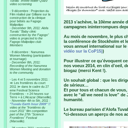
Tuvalu "IRWM Water Quizz"
video screening
- 9 décembre : Projection du
Film réalisé par Gilliane sur la
construction de la clinique
pour bébés au Fagogo
2013 s’achève, la 10ème année d
Malipolipo
campagnes ininterrompues depui
-
December 9th, 2011: Alofa
Tuvalu' "Baby clinic
construction by the Fagogo"
Au mois de novembre, le plus ch
video is projected to the
la conférence de Stockholm et le
Fagogo Malipolipo club
Members
vous annuel international sur le 
vidéo sur la CoP15)
)
- 8 décembre : Nanumea
Women Meeting (participation
et tournage)
Pour illustrer ce qu’évoquent c
-
December 8th, 2011:
nos voeux 2014, en clin d’oeil, de
Recording of the Nanumea
Women Meeting and donation
biogaz (merci Kent !).
to the community.
- Les 4 et 5 novembre 2011 :
Un souhait global : que les diri
≪ Les frontières du court
de sérieux…
2011 ≫ dans le cadre du 27
Et pour tous et chacun de vous, 
eme Festival Science
Frontières - « 24 heures sur
avec le “all we need is love” de
Terre » à L’Alcazar (Marseille).
humanité.
-
November 4th to 5th, 2011 :
"Tuvalu Earth hour 2009" !!
video at the "frontières du
Le bureau parisien d’Alofa Tuva
court 2011" film competition
*ci-dessous un aperçu de nos ac
part of the 27th "Science
Frontières" Festival
(Marseille).