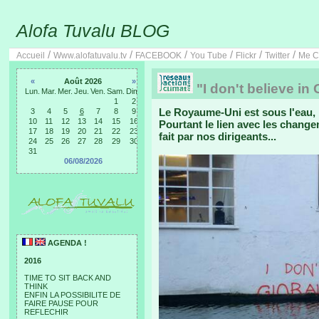
Alofa Tuvalu BLOG
/
/
/
/
/
/
Accueil
Www.alofatuvalu.tv
FACEBOOK
You Tube
Flickr
Twitter
Me C
«
Août 2026
»
"I don't believe in
Lun.
Mar.
Mer.
Jeu.
Ven.
Sam.
Dim.
1
2
Le Royaume-Uni est sous l'eau, 
3
4
5
6
7
8
9
10
11
12
13
14
15
16
Pourtant le lien avec les change
17
18
19
20
21
22
23
fait par nos dirigeants...
24
25
26
27
28
29
30
31
06/08/2026
AGENDA !
2016
TIME TO SIT BACK AND
THINK
ENFIN LA POSSIBILITE DE
FAIRE PAUSE POUR
REFLECHIR