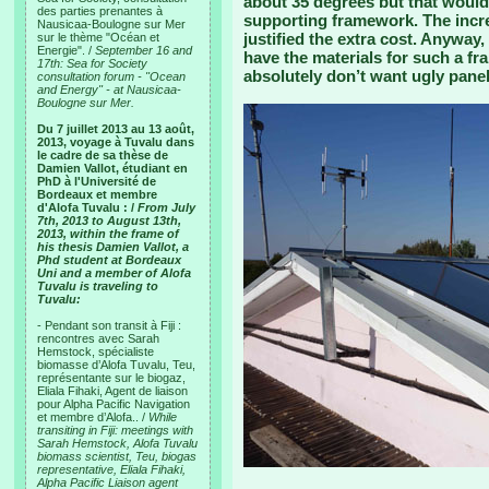
about 35 degrees but that woul
des parties prenantes à
supporting framework. The incr
Nausicaa-Boulogne sur Mer
justified the extra cost. Anyway, 
sur le thème "Océan et
Energie". /
September 16 and
have the materials for such a fr
17th: Sea for Society
absolutely don’t want ugly panels
consultation forum - "Ocean
and Energy" - at Nausicaa-
Boulogne sur Mer.
Du 7 juillet 2013 au 13 août,
2013, voyage à Tuvalu dans
le cadre de sa thèse de
Damien Vallot, étudiant en
PhD à l'Université de
Bordeaux et membre
d'Alofa Tuvalu : /
From July
7th, 2013 to August 13th,
2013, within the frame of
his thesis Damien Vallot, a
Phd student at Bordeaux
Uni and a member of Alofa
Tuvalu is traveling to
Tuvalu:
- Pendant son transit à Fiji :
rencontres avec Sarah
Hemstock, spécialiste
biomasse d’Alofa Tuvalu, Teu,
représentante sur le biogaz,
Eliala Fihaki, Agent de liaison
pour Alpha Pacific Navigation
et membre d’Alofa.. /
While
transiting in Fiji: meetings with
Sarah Hemstock, Alofa Tuvalu
biomass scientist, Teu, biogas
representative, Eliala Fihaki,
Alpha Pacific Liaison agent