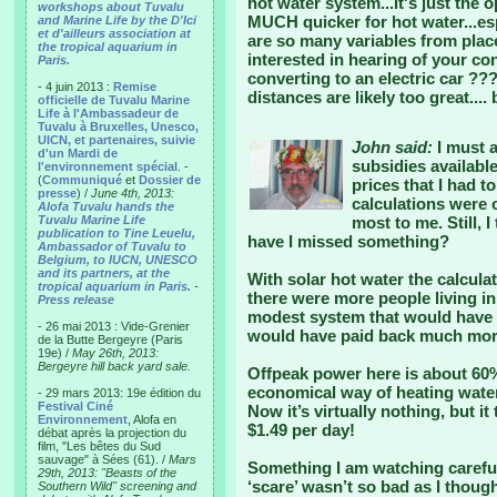
hot water system...it's just the 
workshops about Tuvalu
MUCH quicker for hot water...esp
and Marine Life by the D'Ici
et d'ailleurs association at
are so many variables from place 
the tropical aquarium in
interested in hearing of your c
Paris.
converting to an electric car ??? 
- 4 juin 2013 :
Remise
distances are likely too great...
officielle de Tuvalu Marine
Life à l'Ambassadeur de
Tuvalu à Bruxelles, Unesco,
UICN, et partenaires, suivie
John said:
I must a
d'un Mardi de
subsidies availabl
l'environnement spécial
. -
(
Communiqué
et
Dossier de
prices that I had 
presse
) /
June 4th, 2013:
calculations were 
Alofa Tuvalu hands the
Tuvalu Marine Life
most to me. Still, I
publication to Tine Leuelu,
have I missed something?
Ambassador of Tuvalu to
Belgium, to IUCN, UNESCO
and its partners, at the
With solar hot water the calcula
tropical aquarium in Paris.
-
there were more people living i
Press release
modest system that would have 
- 26 mai 2013 : Vide-Grenier
would have paid back much more
de la Butte Bergeyre (Paris
19e) /
May 26th, 2013:
Bergeyre hill back yard sale.
Offpeak power here is about 60%
economical way of heating water
- 29 mars 2013: 19e édition du
Festival Ciné
Now it’s virtually nothing, but it
Environnement
, Alofa en
$1.49 per day!
débat après la projection du
film, "Les bêtes du Sud
sauvage" à Sées (61). /
Mars
Something I am watching careful
29th, 2013: "Beasts of the
‘scare’ wasn’t so bad as I though
Southern Wild" screening and