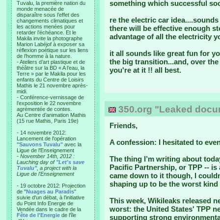
something which successful soc
Tuvalu, la première nation du
monde menacée de
disparaître sous l’effet des
re the electric car idea....sound
changements climatiques et
les actions menées pour
there will be effective enough s
retarder l’échéance. Et le
advantage of all the electricity 
Makila invite la photographe
Marion Labéjof à exposer sa
réflexion poétique sur les liens
it all sounds like great fun for 
de l’homme à la nature.
the big transition...and, over th
- Ateliers d’art plastique et de
théâtre sur la BD « A l’eau, la
you're at it !! all best.
Terre » par le Makila pour les
enfants du Centre de Loisirs
Mathis le 21 novembre après-
midi.
- Conférence-vernissage de
l’exposition le 22 novembre
350.org "Leaked docum
agrémentée de contes.
Au Centre d’animation Mathis
(15 rue Mathis, Paris 19e)
Friends,
- 14 novembre 2012:
Lancement de l'opération
A confession: I hesitated to even
"Sauvons Tuvalu"
avec la
Ligue de l'Enseignement
- November 14th, 2012 :
The thing I’m writing about toda
Lauching day of
"Let's save
Pacific Partnership, or TPP -- i
Tuvalu"
, a project with la
Ligue de l'Enseignement
came down to it though, I couldn
shaping up to be the worst kind
- 19 octobre 2012: Projection
de "
Nuages au Paradis
"
suivie d'un débat, à l'initiative
This week, Wikileaks released n
du Point Info Energie de
worst: the United States' TPP n
Vendée dans le cadre de la
Fête de l'Energie
de l'île
supporting strong environmental