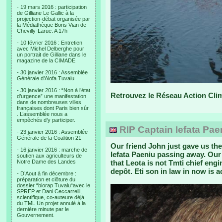
- 19 mars 2016 : participation
de Gilliane Le Gallic à la
projection-débat organisée par
la Médiathèque Boris Vian de
Chevilly-Larue. A 17h
- 10 février 2016 : Entretien
avec Michel Delberghe pour
un portrait de Gilliane dans le
magazine de la CIMADE
- 30 janvier 2016 : Assemblée
Générale d’Alofa Tuvalu
- 30 janvier 2016 : “Non à l’état
Retrouvez le Réseau Action Cli
d’urgence” une manifestation
dans de nombreuses villes
françaises dont Paris bien sûr
. L’assemblée nous a
empêchés d’y participer.
RIP Captain Iefata Pae
- 23 janvier 2016 : Assemblée
Générale de la Coalition 21
Our friend John just gave us th
- 16 janvier 2016 : marche de
Iefata Paeniu passing away. Our
soutien aux agriculteurs de
Notre Dame des Landes
that Leota is not Tmti chief eng
depôt. Eti son in law in now is 
- D’Aout à fin décembre :
préparation et clôture du
dossier “biorap Tuvalu“avec le
SPREP et Dani Ceccarrelli,
scientifique, co-auteure déjà
du TML Un projet annulé à la
dernière minute par le
Gouvernement.