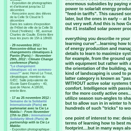
- Exposition de photographies
enormous subsidies by paying w
et d’artisanat jusqu’au 12
power to solar/alt energy produc
décembre.
"feed-in tariffs". This caused s
- Rencontre avec des élèves
de la Celle St Cloud le 5
later, but the ones in early -- a
décembre
out very well. And this is how 
Dans les salons d’exposition
de l’Hôtel de ville de la Celle St
the #1 installed solar power prod
Cloud (Yvelines) - 8E, avenue
Charles de Gaulle. Entrée libre
everything you describe re your h
tous les jours de 15h à 18h00.
learning curve"...learning how t
- 29 novembre 2012 :
of energy production and manag
Rencontre-débat sur les
changements climatiques à
details to learn to maximize sy
Pantin (Paris) /
- November
for example, from the ground up,
29th, 2012 : Climate Change
conference (Paris)
:
with equipment but rather with a
"Le changement
the orientation of the building
climatique: où en sommes-
kind of landscaping is used to p
nous?"
avec Hervé Le Treut,
climatologue, membre du
latter category is known as "pas
GIEC. Salle polyvalente de
WITHOUT active solar systems to
l’Ecole Saint-Exupéry - 40,
quai de l’Aisne. A 18h30,
comfort. Intelligence with pass
entrée libre.
for the more costly active ones
utilize season sun-angles to s
- 17 au 25 novembre 2012 :
Semaine de la Solidarité
but to allow sun in in winter to h
Internationale (Paris)
en
hundreds of such "tricks" to wor
partenariat avec la Cie Le
Makila /
- From November
17th to 25th :
International
one point of interest to me: d
Solidarity Week (Paris)
in
partnership with la Cie Le
terms of learning how to best m
Makila
:
footprint....but in many ways a
- Exposition photographique :