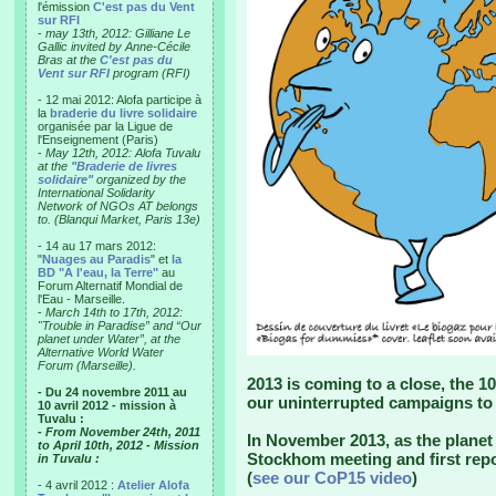
l'émission
C'est pas du Vent
sur RFI
-
may 13th, 2012: Gilliane Le
Gallic invited by Anne-Cécile
Bras at the
C'est pas du
Vent sur RFI
program (RFI)
- 12 mai 2012: Alofa participe à
la
braderie du livre solidaire
organisée par la Ligue de
l'Enseignement (Paris)
-
May 12th, 2012: Alofa Tuvalu
at the
"Braderie de livres
solidaire"
organized by the
International Solidarity
Network of NGOs AT belongs
to. (Blanqui Market, Paris 13e)
- 14 au 17 mars 2012:
"
Nuages au Paradis
" et
la
BD "A l'eau, la Terre"
au
Forum Alternatif Mondial de
l'Eau - Marseille.
-
March 14th to 17th, 2012:
"Trouble in Paradise” and “Our
planet under Water”, at the
Alternative World Water
Forum (Marseille).
2013 is coming to a close, the 10
- Du 24 novembre 2011 au
our uninterrupted campaigns to 
10 avril 2012 - mission à
Tuvalu :
- From November 24th, 2011
In November 2013, as the planet 
to April 10th, 2012 - Mission
Stockhom meeting and first repo
in Tuvalu :
(
see our CoP15 video
)
- 4 avril 2012 :
Atelier Alofa