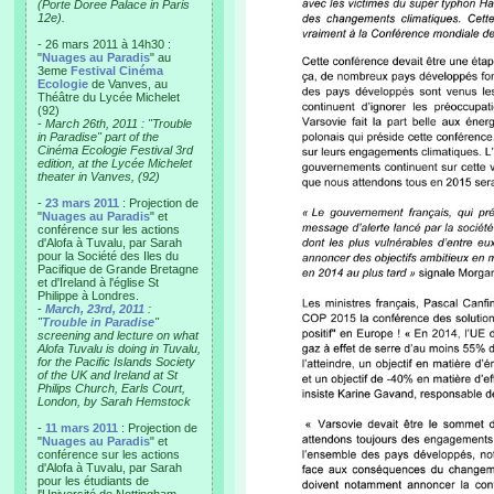
(Porte Doree Palace in Paris
12e).
- 26 mars 2011 à 14h30 :
"
Nuages au Paradis
" au
3eme
Festival Cinéma
Ecologie
de Vanves, au
Théâtre du Lycée Michelet
(92)
-
March 26th, 2011 : "Trouble
in Paradise" part of the
Cinéma Ecologie Festival 3rd
edition, at the Lycée Michelet
theater in Vanves, (92)
-
23 mars 2011
: Projection de
"
Nuages au Paradis
" et
conférence sur les actions
d'Alofa à Tuvalu, par Sarah
pour la Société des Iles du
Pacifique de Grande Bretagne
et d'Ireland à l'église St
Philippe à Londres.
-
March, 23rd, 2011
:
"
Trouble in Paradise
"
screening and lecture on what
Alofa Tuvalu is doing in Tuvalu,
for the Pacific Islands Society
of the UK and Ireland at St
Philips Church, Earls Court,
London, by Sarah Hemstock
-
11 mars 2011
: Projection de
"
Nuages au Paradis
" et
conférence sur les actions
d'Alofa à Tuvalu, par Sarah
pour les étudiants de