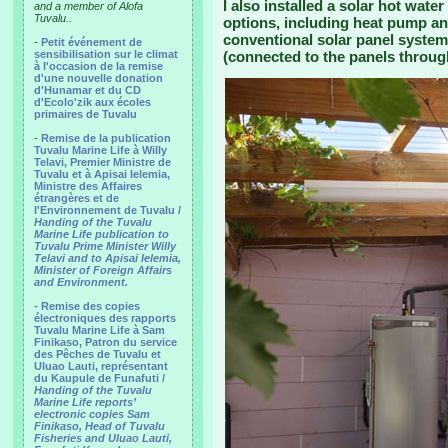
I also installed a solar hot wate
and a member of Alofa
Tuvalu..
options, including heat pump an
conventional solar panel system 
-
Petit événement de
sensibilisation sur le climat
(connected to the panels throug
à l'occasion de la remise
d'une nouvelle donation
d'Hunamar et du CD
d'Ecolo'zik aux écoles
primaires de Tuvalu
-
Remise de la publication
Tuvalu Marine Life à Willy
Telavi, Premier Ministre de
Tuvalu et à Apisai Ielemia,
Ministre des Affaires
étrangères et de
l'Environnement de Tuvalu /
Handing of the Tuvalu
Marine Life publication to
Tuvalu Prime Minister Willy
Telavi and to Apisai Ielemia,
Minister of Foreign Affairs
and Environment.
- Remise des copies
électroniques des rapports
Tuvalu Marine Life à Sam
Finikaso, Patron du service
des Pêches de Tuvalu et
Uluao Lauti, représentant
du Kaupule de Funafuti /
Handing of the Tuvalu
Marine Life reports’
electronic copies Sam
Finikaso, Head of Tuvalu
Fisheries and Uluao Lauti,