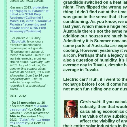
debate with Alofa Tuvalu.
grandkids switched on a heat lam
night. They flipped the wrong swi
-1er mars 2013:
projection
de "Nuages au Paradis" et
thing I didn’t find out at the tim
débat à la STAR Prep
was good in the sense that it ha
Academy (Californie) /
conditioning. As you know, we c
March 1st, 2013: "Trouble in
Paradise" screening and
last year, which made a huge re
debate at the STAR Prep
Australia there’s not the same n
Academy (California)
addition our houses are much be
- 29 janvier 2013: Jury
Admittedly it is Summer now and
d'
Ecolo'zik
, le concours
d'écriture de chansons
some parts of Australia are expe
organisé par la Ligue de
cooling. However, yesterday it w
l'Enseignement autour du
aircon. Perhaps that’s a legacy of
thème "Sauvons Tuvalu". Les
lauréats enregistreront leur
also a question of humidity. It’
titre en studio. /
January 29th,
average day in Tuvalu, despite b
2013: Jury of Ecolozik, the
song writing contest about
average in Tuvalu.
Tuvalu. 40 classes, 1000 kids
all together from 8 to 14 year
Electric car? Huh, if I went to t
old participated. The 18
selected songs will be
recharge before I could come hom
recorded in a professional
not much fun riding one our dus
studio.
2011 - 2012
Chris said:
If you calcul
- Du 14 novembre au 16
subsidy, then that woul
décembre 2012:
"La route
des contes"
(La Celle St
calculating economics of
Cloud) /
- From November
the value of any subsidy 
14th to December 15th,
2012:
"Tales' trip - La route
affect the viability of 
des contes"
(La Celle St
their entire solar industries in t
Cloud)
: