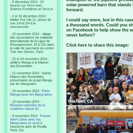
- 5 décembre 2014 : 24
solar-powered barn that stands i
heures sur Terre avec
Science Frontières et Terre.tv
forward.
- 2 et 16 décembre 2014 :
I could say more, but in this case
Atelier Our Life 21, prises de
vue 1/4 et 2/4 à la
a thousand words. Could you sha
ressourcerie
on Facebook to help show the wo
- 22 novembre 2014 : village
never before?
des associations de solidarité
internationale de la Ligue de
Click here to share this image:
l'Enseignement, 18 à 22h dans
la salle de spectacle du centre
Tour des Dames, Paris
- 22 et 24 novembre 2014 :
ateliers Manga à la Maison
des Ensembles
- 21 novembre 2014 : Soirée
Maison des Ensembles,
présentation du projet Manga
par les Mang'ados
- 15 novembre 2014 :
Paris
Manga avec les Mang'ados
- 13 novembre 2014 :
Réunion plénière de la
coalition climat 21
- 8 novembre 2014 :
Forum
Alter Libris avec les
Mang'ados et José
à
l'ancienne gare de Reuilly,
Paris 12e