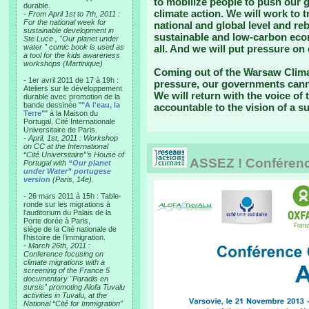
to mobilize people to push our 
durable.
climate action. We will work to
-
From April 1st to 7th, 2011 :
For the national week for
national and global level and re
sustainable development in
sustainable and low-carbon econ
Ste Luce , "Our planet under
water " comic book is used as
all. And we will put pressure on
a tool for the kids awareness
workshops (Martinique)
Coming out of the Warsaw Climat
- 1er avril 2011 de 17 à 19h :
pressure, our governments canno
Ateliers sur le développement
We will return with the voice of
durable avec promotion de la
bande dessinée "
"A l'eau, la
accountable to the vision of a su
Terre"
" à la Maison du
Portugal, Cité Internationale
Universitaire de Paris.
-
April, 1st, 2011 : Workshop
on CC at the International
“Cité Universitaire”’s House of
ASSEZ ! Conférence
Portugal with
“Our planet
under Water” portugese
version
(Paris, 14e).
- 26 mars 2011 à 15h : Table-
ronde sur les migrations à
l’auditorium du Palais de la
Porte dorée à Paris,
siège de la Cité nationale de
l’histoire de l’immigration.
-
March 26th, 2011 :
Conference focusing on
climate migrations with a
screening of the France 5
documentary "Paradis en
sursis" promoting Alofa Tuvalu
activities in Tuvalu, at the
National “Cité for Immigration”