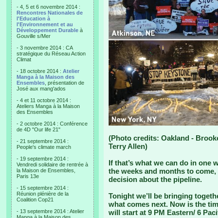
- 4, 5 et 6 novembre 2014 :
Rencontres Nationales de
l'Education à
l'Environnement et au
Développement Durable
à
Gouville s/Mer
- 3 novembre 2014 : CA
stratégique du Réseau Action
Climat
- 18 octobre 2014 :
Atelier
Manga à la Maison des
Ensembles
, présentation de
José aux mang'ados
- 4 et 11 octobre 2014 :
Ateliers Manga à la Maison
des Ensembles
- 2 octobre 2014 : Conférence
de 4D "Our life 21"
(Photo credits: Oakland - Brook
- 21 septembre 2014 :
Terry Allen)
People's climate march
- 19 septembre 2014 :
If that’s what we can do in one 
Vendredi solidaire de rentrée à
the weeks and months to come, 
la Maison de Ensembles,
Paris 13e
decision about the pipeline.
- 15 septembre 2014 :
Réunion plénière de la
Tonight we’ll be bringing togeth
Coalition Cop21
what comes next. Now is the tim
- 13 septembre 2014 : Atelier
will start at 9 PM Eastern/ 6 Pa
Manga à la Maison des