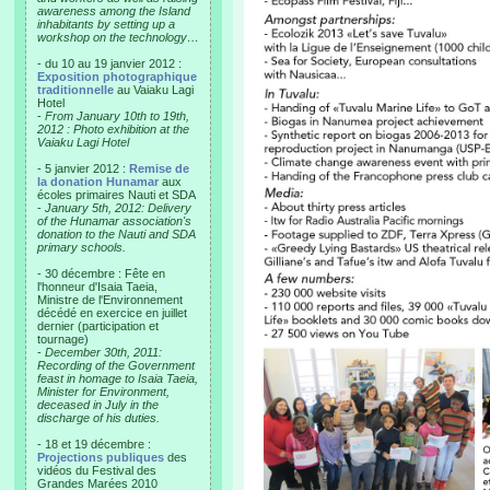
awareness among the Island
inhabitants by setting up a
workshop on the technology…
- du 10 au 19 janvier 2012 :
Exposition photographique
traditionnelle
au Vaiaku Lagi
Hotel
-
From January 10th to 19th,
2012 : Photo exhibition at the
Vaiaku Lagi Hotel
- 5 janvier 2012 :
Remise de
la donation Hunamar
aux
écoles primaires Nauti et SDA
-
January 5th, 2012: Delivery
of the Hunamar association's
donation to the Nauti and SDA
primary schools.
- 30 décembre : Fête en
l'honneur d'Isaia Taeia,
Ministre de l'Environnement
décédé en exercice en juillet
dernier (participation et
tournage)
-
December 30th, 2011:
Recording of the Government
feast in homage to Isaia Taeia,
Minister for Environment,
deceased in July in the
discharge of his duties.
- 18 et 19 décembre :
Projections publiques
des
vidéos du Festival des
Grandes Marées 2010