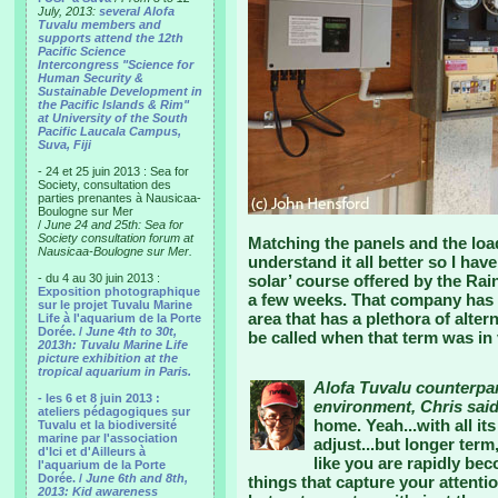
July, 2013:
several Alofa
Tuvalu members and
supports attend the 12th
Pacific Science
Intercongress "Science for
Human Security &
Sustainable Development in
the Pacific Islands & Rim"
at University of the South
Pacific Laucala Campus,
Suva, Fiji
- 24 et 25 juin 2013 : Sea for
Society, consultation des
parties prenantes à Nausicaa-
Boulogne sur Mer
/
June 24 and 25th: Sea for
Society consultation forum at
Matching the panels and the load
Nausicaa-Boulogne sur Mer.
understand it all better so I hav
- du 4 au 30 juin 2013 :
solar’ course offered by the 
Exposition photographique
a few weeks. That company has 
sur le projet Tuvalu Marine
area that has a plethora of alter
Life à l'aquarium de la Porte
Dorée. /
June 4th to 30t,
be called when that term was in 
2013h: Tuvalu Marine Life
picture exhibition at the
tropical aquarium in Paris.
Alofa Tuvalu counterpar
- les 6 et 8 juin 2013 :
environment, Chris said
ateliers pédagogiques sur
home. Yeah...with all its
Tuvalu et la biodiversité
marine par l'association
adjust...but longer term
d'Ici et d'Ailleurs à
like you are rapidly be
l'aquarium de la Porte
Dorée. /
June 6th and 8th,
things that capture your attent
2013: Kid awareness