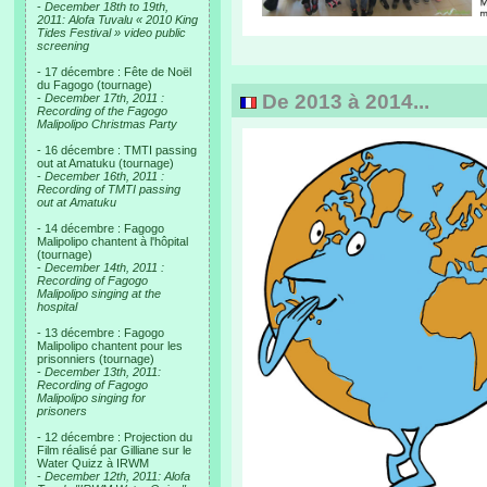
-
December 18th to 19th,
2011: Alofa Tuvalu « 2010 King
Tides Festival » video public
screening
- 17 décembre : Fête de Noël
du Fagogo (tournage)
De 2013 à 2014...
-
December 17th, 2011 :
Recording of the Fagogo
Malipolipo Christmas Party
- 16 décembre : TMTI passing
out at Amatuku (tournage)
-
December 16th, 2011 :
Recording of TMTI passing
out at Amatuku
- 14 décembre : Fagogo
Malipolipo chantent à l'hôpital
(tournage)
-
December 14th, 2011 :
Recording of Fagogo
Malipolipo singing at the
hospital
- 13 décembre : Fagogo
Malipolipo chantent pour les
prisonniers (tournage)
-
December 13th, 2011:
Recording of Fagogo
Malipolipo singing for
prisoners
- 12 décembre : Projection du
Film réalisé par Gilliane sur le
Water Quizz à IRWM
-
December 12th, 2011: Alofa