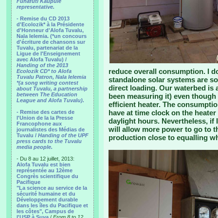
Funafuti Kaupule
representative.
- Remise du CD 2013
d'Ecolozik* à la Présidente
d'Honneur d'Alofa Tuvalu,
Nala Ielemia. (*un concours
d'écriture de chansons sur
Tuvalu, partenariat de la
Ligue de l'Enseignement
avec Alofa Tuvalu) /
Handing of the 2013
reduce overall consumption. I d
Ecolozik CD* to Alofa
Tuvalu Patron, Nala Ielemia
standalone solar systems are so
*(a song writing contest
direct loading. Our waterbed is 
about Tuvalu, a partnership
between The Education
been measuring it) even though 
League and Alofa Tuvalu).
efficient heater. The consumptio
have at time clock on the heater 
- Remise des cartes de
l'Union de la la Presse
daylight hours. Nevertheless, if 
Francophone aux
will allow more power to go to t
journalistes des Médias de
Tuvalu /
Handing of the UPF
production close to equalling wh
press cards to the Tuvalu
media people.
- Du 8 au 12 juillet, 2013:
Alofa Tuvalu est bien
représentée au 12ème
Congrès scientifique du
Pacifique
"La science au service de la
sécurité humaine et du
Développement durable
dans les îles du Pacifique et
les côtes", Campus de
l'USP à Suva
/
From 8 to 12