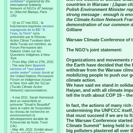
solidaire"
organized by the
countries in Warsaw : (Japan cli
International Solidarity
Network of NGOs AT belongs
Polish Environment Minister rep
to. (Marché Blanqui, Paris
strong message : enough is enou
13e)
the Climate Action Network Fran
- 16 au 27 mai 2011 : la
demonstration of our common d
fraîchement imprimée
version
Gilliane
espagnole de la BD "A
l'eau, la Terre"
sera
présentée par le Réseau
Warsaw Climate Conference of 
Action Climat Tuvaluen dont
Alofa Tuvalu est membre, au
Forum Permanent des
The NGO’s joint statement:
Nations Unies sur les
Questions Indigènes à New
York.
Organizations and movements re
-
From May 16th to 27th, 2011
the Earth have decided that the b
: The new born
Spanish
version of “our planet
withdraw from the Warsaw climat
under water” comic book
at
mobilizing people to push our g
the United Nations Permanent
climate action.
Forum on Indigenous Issues
in New York with the TuCan
We have said we stand in solida
(Tuvalu Climate Action
Haiyan, and with all climate imp
Network) representatives.
tell the truth about COP 19 – t
- 4 mai 2011: Sarah Hemstock
tient un stand Alofa et
présente "Small is Beautiful"
In fact, the actions of many rich
dans le cadre de l'exposition
undermining the UNFCCC itself, 
du réseau de recherche en
that must succeed if we are to fix
environnement et
développement durable de
The Warsaw Conference started o
l'Université de Notts Trent
Climate Summit” being held in 
(Uk).
-
May 4th, 2011: Exhibit about
big polluters plastered all over