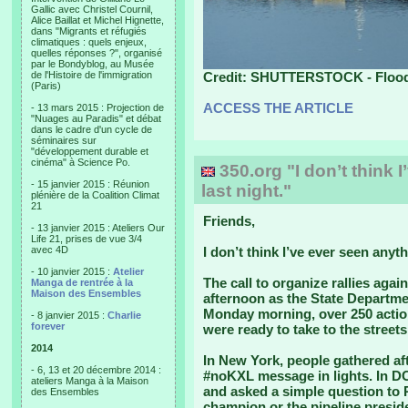
Gallic avec Christel Cournil,
Alice Baillat et Michel Hignette,
dans "Migrants et réfugiés
climatiques : quels enjeux,
quelles réponses ?", organisé
par le Bondyblog, au Musée
de l'Histoire de l'immigration
Credit: SHUTTERSTOCK - Flood h
(Paris)
ACCESS THE ARTICLE
- 13 mars 2015 : Projection de
"Nuages au Paradis" et débat
dans le cadre d'un cycle de
séminaires sur
"développement durable et
cinéma" à Science Po.
350.org "I don’t think I
- 15 janvier 2015 : Réunion
last night."
plénière de la Coalition Climat
21
Friends,
- 13 janvier 2015 : Ateliers Our
Life 21, prises de vue 3/4
avec 4D
I don’t think I’ve ever seen anyth
- 10 janvier 2015 :
Atelier
The call to organize rallies aga
Manga de rentrée à la
Maison des Ensembles
afternoon as the State Departmen
Monday morning, over 250 actio
- 8 janvier 2015 :
Charlie
forever
were ready to take to the streets
2014
In New York, people gathered af
- 6, 13 et 20 décembre 2014 :
#noKXL message in lights. In D
ateliers Manga à la Maison
and asked a simple question to 
des Ensembles
champion or the pipeline preside