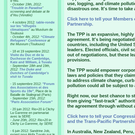
d'Yeu.
use, logging, and climate pollut
- October 19th, 2012:
"
Trouble in Paradise
"
disastrous one. It's time to take 
screening and debate at Ile
d'Yeu (Vendée)
Click here to tell your Members 
- 4 octobre 2012:
table-ronde
Partnership.
sur les "réfugiés
climatiques"
au Muséum de
Toulouse
The TPP is an expansive, highly 
-
October 4th, 2012:
“Climate
agreement. It's being negotiated
Refugees” Conference
at
countries, including the United 
the Museum (Toulouse)
leaders. Elected officials, civil
- 18 et 19 septembre 2012:
out of negotiations, but these 
Visite du Duc et de la
Duchesse de Cambridge,
provisions.
Kate and William, à Tuvalu
-
September 18th and 19th,
2012:
The Duke and
The TPP would empower corpora
Dutches of Cambridge's
laws and policies that they claim
visit to Tuvalu
to address climate change, curb 
- 15 septembre 2012:
"Forum
pollution could all be subject to 
des Associations et des
Sports du 19e"
, Place de la
Bataille de Stalingrad (Paris)
Right now, our best chance to st
-
September 15th, 2012:
from giving “fast-track” author
"Paris Association Forum"
the agreement through without a
- 20 juin 2012: Rio+20 à Clichy
La Garenne en partenariat
Click here to tell your Congressi
avec la SERE
-
June 20th, 2012: Rio+20 in
and the Trans-Pacific Partnershi
Clichy La Garenne, by SERE
- 6 juin 2012: Sandrine Job,
In Australia, New Zealand, Peru,
expert pour Alofa Tuvalu sur le