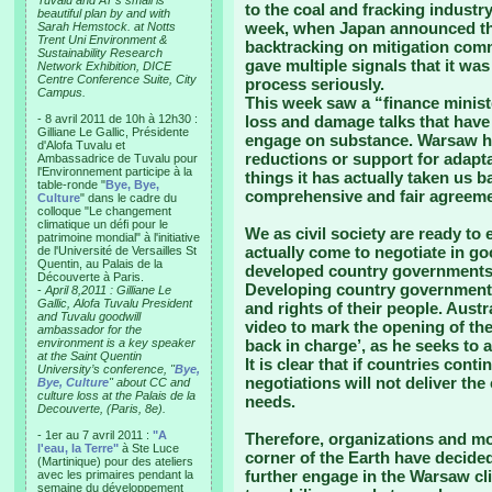
Tuvalu and AT’s small is
to the coal and fracking industry
beautiful plan by and with
week, when Japan announced tha
Sarah Hemstock. at Notts
Trent Uni Environment &
backtracking on mitigation com
Sustainability Research
gave multiple signals that it was
Network Exhibition, DICE
Centre Conference Suite, City
process seriously.
Campus.
This week saw a “finance ministe
- 8 avril 2011 de 10h à 12h30 :
loss and damage talks that have 
Gilliane Le Gallic, Présidente
engage on substance. Warsaw ha
d'Alofa Tuvalu et
reductions or support for adapt
Ambassadrice de Tuvalu pour
l'Environnement participe à la
things it has actually taken us 
table-ronde "
Bye, Bye,
comprehensive and fair agreemen
Culture
" dans le cadre du
colloque "Le changement
climatique un défi pour le
We as civil society are ready t
patrimoine mondial" à l'initiative
actually come to negotiate in go
de l'Université de Versailles St
Quentin, au Palais de la
developed country governments 
Découverte à Paris.
Developing country governments 
-
April 8,2011 : Gilliane Le
Gallic, Alofa Tuvalu President
and rights of their people. Aust
and Tuvalu goodwill
video to mark the opening of the
ambassador for the
environment is a key speaker
back in charge’, as he seeks to 
at the Saint Quentin
It is clear that if countries cont
University’s conference, "
Bye,
negotiations will not deliver the
Bye, Culture
" about CC and
culture loss at the Palais de la
needs.
Decouverte, (Paris, 8e).
- 1er au 7 avril 2011 :
"A
Therefore, organizations and m
l'eau, la Terre"
à Ste Luce
corner of the Earth have decided 
(Martinique) pour des ateliers
further engage in the Warsaw cl
avec les primaires pendant la
semaine du développement