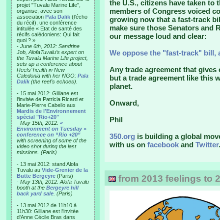
the U.S., citizens have taken to 
projet "Tuvalu Marine Life",
members of Congress voiced con
organise, avec son
association
Pala Dalik
(l’écho
growing now that a fast-track bi
du récif), une conférence
make sure those Senators and R
intitulée « Etat de santé des
récifs calédoniens: Qui fait
our message loud and clear:
quoi ? »
-
June 6th, 2012: Sandrine
We oppose the "fast-track" bill, 
Job, AlofaTuvalu’s expert on
the Tuvalu Marine Life project,
sets up a conference about
Any trade agreement that gives 
Reefs’ health in New
Caledonia with her NGO:
Pala
but a trade agreement like this 
Dalik
(the reef’s echoes).
planet.
- 15 mai 2012: Gilliane est
l'invitée de Patricia Ricard et
Onward,
Marie-Pierre Cabello aux
Mardis de l'Environnement
spécial "Rio+20"
Phil
-
May 15th, 2012:
«
Environment on Tuesday »
conference on “Rio +20”
350.org
is building a global mov
with screening of some of the
with us on
facebook
and
Twitter
video shot during the last
missions. (Paris)
- 13 mai 2012: stand Alofa
Tuvalu au
Vide-Grenier de la
Butte Bergeyre
(Paris)
from 2013 feelings to 
-
May 13th, 2012: Alofa Tuvalu
booth at the
Bergeyre hill
back yard sale
. (Paris)
- 13 mai 2012 de 11h10 à
11h30: Gilliane est l'invitée
d'Anne Cécile Bras dans