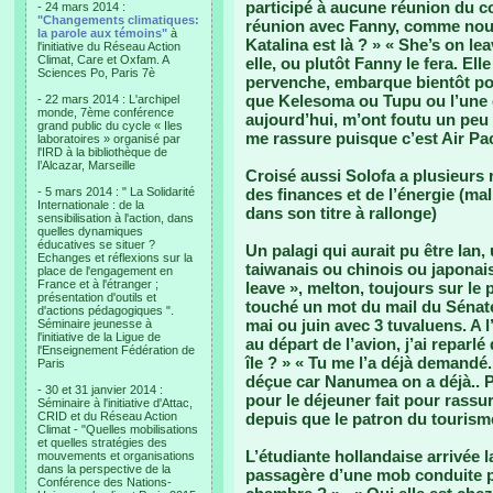
participé à aucune réunion du co
- 24 mars 2014 :
"Changements climatiques:
réunion avec Fanny, comme nous
la parole aux témoins"
à
Katalina est là ? » « She’s on le
l'initiative du Réseau Action
Climat, Care et Oxfam. A
elle, ou plutôt Fanny le fera. El
Sciences Po, Paris 7è
pervenche, embarque bientôt pou
que Kelesoma ou Tupu ou l’une d
- 22 mars 2014 : L'archipel
monde, 7ème conférence
aujourd’hui, m’ont foutu un peu l
grand public du cycle « Iles
me rassure puisque c’est Air Paci
laboratoires » organisé par
l'IRD à la bibliothèque de
l’Alcazar, Marseille
Croisé aussi Solofa a plusieurs 
- 5 mars 2014 : " La Solidarité
des finances et de l’énergie (m
Internationale : de la
dans son titre à rallonge)
sensibilisation à l'action, dans
quelles dynamiques
éducatives se situer ?
Un palagi qui aurait pu être Ian,
Echanges et réflexions sur la
taiwanais ou chinois ou japonais.
place de l'engagement en
France et à l'étranger ;
leave », melton, toujours sur le 
présentation d'outils et
touché un mot du mail du Sénate
d'actions pédagogiques ".
mai ou juin avec 3 tuvaluens. A 
Séminaire jeunesse à
l'initiative de la Ligue de
au départ de l’avion, j’ai reparlé
l'Enseignement Fédération de
île ? » « Tu me l’a déjà demandé.
Paris
déçue car Nanumea on a déjà.. Pu
- 30 et 31 janvier 2014 :
pour le déjeuner fait pour rassu
Séminaire à l'initiative d'Attac,
CRID et du Réseau Action
depuis que le patron du tourisme
Climat - "Quelles mobilisations
et quelles stratégies des
L’étudiante hollandaise arrivée l
mouvements et organisations
dans la perspective de la
passagère d’une mob conduite pa
Conférence des Nations-