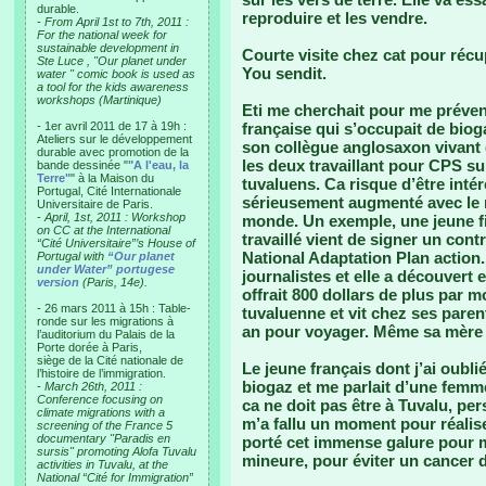
durable.
reproduire et les vendre.
-
From April 1st to 7th, 2011 :
For the national week for
sustainable development in
Courte visite chez cat pour réc
Ste Luce , "Our planet under
You sendit.
water " comic book is used as
a tool for the kids awareness
workshops (Martinique)
Eti me cherchait pour me préveni
- 1er avril 2011 de 17 à 19h :
française qui s’occupait de bioga
Ateliers sur le développement
son collègue anglosaxon vivant 
durable avec promotion de la
les deux travaillant pour CPS su
bande dessinée "
"A l'eau, la
Terre"
" à la Maison du
tuvaluens. Ca risque d’être intér
Portugal, Cité Internationale
sérieusement augmenté avec le n
Universitaire de Paris.
-
April, 1st, 2011 : Workshop
monde. Un exemple, une jeune fill
on CC at the International
travaillé vient de signer un cont
“Cité Universitaire”’s House of
National Adaptation Plan action.
Portugal with
“Our planet
under Water” portugese
journalistes et elle a découvert 
version
(Paris, 14e).
offrait 800 dollars de plus par m
- 26 mars 2011 à 15h : Table-
tuvaluenne et vit chez ses paren
ronde sur les migrations à
an pour voyager. Même sa mère 
l’auditorium du Palais de la
Porte dorée à Paris,
siège de la Cité nationale de
Le jeune français dont j’ai oublié
l’histoire de l’immigration.
biogaz et me parlait d’une femme
-
March 26th, 2011 :
Conference focusing on
ca ne doit pas être à Tuvalu, pe
climate migrations with a
m’a fallu un moment pour réalise
screening of the France 5
documentary "Paradis en
porté cet immense galure pour m
sursis" promoting Alofa Tuvalu
mineure, pour éviter un cancer d
activities in Tuvalu, at the
National “Cité for Immigration”