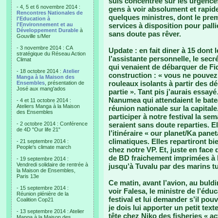
suis concentrée sur les urgences
- 4, 5 et 6 novembre 2014 :
gens à voir absolument et rapide
Rencontres Nationales de
quelques ministres, dont le premi
l'Education à
l'Environnement et au
services à disposition pour palli
Développement Durable
à
sans doute pas rêver.
Gouville s/Mer
- 3 novembre 2014 : CA
Update : en fait diner à 15 dont 
stratégique du Réseau Action
l’assistante personnelle, le sec
Climat
qui venaient de débarquer de Fid
- 18 octobre 2014 :
Atelier
construction : « vous ne pouvez
Manga à la Maison des
rouleaux isolants à partir des dé
Ensembles
, présentation de
José aux mang'ados
partie ». Tant pis j’aurais essay
Nanumea qui attendaient le bat
- 4 et 11 octobre 2014 :
Ateliers Manga à la Maison
réunion nationale sur la capitale
des Ensembles
participer à notre festival la sem
- 2 octobre 2014 : Conférence
seraient sans doute reparties. E
de 4D "Our life 21"
l’itinéraire « our planet/Ka pan
climatiques. Elles repartiront bi
- 21 septembre 2014 :
People's climate march
chez notre VP. Et, juste en face
de BD fraichement imprimées à Fi
- 19 septembre 2014 :
Vendredi solidaire de rentrée à
jusqu’à Tuvalu par des marins t
la Maison de Ensembles,
Paris 13e
Ce matin, avant l’avion, au buld
- 15 septembre 2014 :
voir Falesa, le ministre de l’éduc
Réunion plénière de la
festival et lui demander s’il pouv
Coalition Cop21
je dois lui apporter un petit text
- 13 septembre 2014 : Atelier
tête chez Niko des fisheries « 
Manga à la Maison des