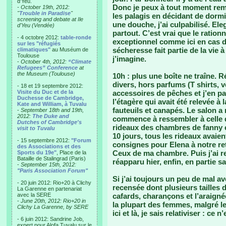
d'Yeu.
Donc je peux à tout moment rempl
- October 19th, 2012:
"
Trouble in Paradise
"
les palagis en décidant de dormi
screening and debate at Ile
une douche, j’ai culpabilisé. El
d'Yeu (Vendée)
partout. C’est vrai que le ratio
- 4 octobre 2012:
table-ronde
exceptionnel comme ici en cas d
sur les "réfugiés
sécheresse fait partie de la vie à
climatiques"
au Muséum de
Toulouse
j’imagine.
-
October 4th, 2012:
“Climate
Refugees” Conference
at
the Museum (Toulouse)
10h : plus une boîte ne traîne. 
divers, hors parfums (T shirts, 
- 18 et 19 septembre 2012:
Visite du Duc et de la
accessoires de pêches et j’en pas
Duchesse de Cambridge,
l’étagère qui avait été relevée à
Kate and William, à Tuvalu
fauteuils et canapés. Le salon a 
-
September 18th and 19th,
2012:
The Duke and
commence à ressembler à celle d
Dutches of Cambridge's
rideaux des chambres de fanny e
visit to Tuvalu
10 jours, tous les rideaux avaien
- 15 septembre 2012:
"Forum
consignes pour Elena à notre reto
des Associations et des
Ceux de ma chambre. Puis j’ai r
Sports du 19e"
, Place de la
Bataille de Stalingrad (Paris)
réapparu hier, enfin, en partie s
-
September 15th, 2012:
"Paris Association Forum"
Si j’ai toujours un peu de mal a
- 20 juin 2012: Rio+20 à Clichy
recensée dont plusieurs tailles d
La Garenne en partenariat
avec la SERE
cafards, charançons et l’araigné
-
June 20th, 2012: Rio+20 in
la plupart des femmes, malgré les
Clichy La Garenne, by SERE
ici et là, je sais relativiser : ce n
- 6 juin 2012: Sandrine Job,
expert pour Alofa Tuvalu sur le