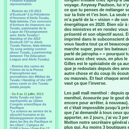
Funafuti Kaupule
representative.
voyage. Anyway Paulson, lui n’y 
ce que tu penses de mélanger sol
- Remise du CD 2013
sur ta liste et t’es bon. La seul
d'Ecolozik* à la Présidente
d'Honneur d'Alofa Tuvalu,
m’a parlé de la « vision » de son
Nala Ielemia. (*un concours
énergétique en 2020. Bien sûr à 
d'écriture de chansons sur
Tuvalu, partenariat de la
des ministres et en rendez vous 
Ligue de l'Enseignement
présenté et son objectif aussi. Et
avec Alofa Tuvalu) /
imprimé dans le subconscient de
Handing of the 2013
Ecolozik CD* to Alofa
vous faudra tout ça et beaucoup 
Tuvalu Patron, Nala Ielemia
marche super, pour les bateaux 
*(a song writing contest
about Tuvalu, a partnership
parlé de jatropha » « pourquoi t
between The Education
vous avez chez vous, en plus le 
League and Alofa Tuvalu).
Gilles est le spécialiste de ça aus
- Remise des cartes de
que je redoutais depuis des ann
l'Union de la la Presse
autre chose et du coup ils écout
Francophone aux
journalistes des Médias de
ou mauvais. Et faut chaque année
Tuvalu /
Handing of the UPF
vaut ça que l’inverse.
press cards to the Tuvalu
media people.
Les pall mall menthol : depuis 
- Du 8 au 12 juillet, 2013:
menthol, écoeurée par le gout d
Alofa Tuvalu est bien
représentée au 12ème
encore pour arrêter, à nouveau).
Congrès scientifique du
et c’était impossible jusqu’à pré
Pacifique
"La science au service de la
que j’ai demandé à tous ceux qu
sécurité humaine et du
apporter, en 2 jours, j’ai vu 3 p
Développement durable
dans les îles du Pacifique et
Melton notre secrétaire général 
les côtes", Campus de
plus qui. Au moins 3 boutiques 
l'USP à Suva
/
From 8 to 12