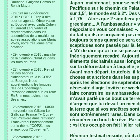
Duchene, Guigone Camus et
Japon, maintenant, pour se mett
Benoit Mayer.
Pacifique sur le chemin de Palau.
sur 1,5°, le monde est à 2°. Des
- Du 1er au 12 décembre
2015 : COP21. Trop à dire
à 1,75… Alors que 2 signifiera pr
pour un agenda. Observation
greenland... A l’ambassadeur « 
au Bourget avec Linda Cohen
et Laurent Leguyader et
négociation vous connaissez ». 
representation dans les
du fait qu’ils ne croyaient pas en
assemblées de la coalition et
toujours temps quand ce sera co
autres associations par Maria
Vives, notre très jeune amie
sceptiques sont passés par là, l
catalane.
à NY de dire qu’« il ne se passe r
- 29 novembre 2015 : marche
théoriquement recadré. Aujourd’h
de la Coalition Climat 21 dans
éléments déchaînés aussi longtem
les rues de Paris.
sur la déforestation à laquelle je
- 27 novembre 2015 : Retrait
Avant mon départ, toutefois, il 
de nos badges
choses et ancrions dans les espri
d’observateurs, à la COP21
au Bourget. Nous
après les élections de septembr
appréhendions les longues
nécessité d’agir. Invitée ce wee
files de Copenhagen.
Personne encore sur les lieux.
faire construire les ambassadeurs
En 3mn nous avions nos
m’avait parlé de ce bout de terr
Sesames.
d’argent que lui devait un mec de
- 26 novembre 2015 - 14h30 :
la terre que si vos ancêtres son
Intervention de Gilliane Le
sont extrêmement rares. Dans ce c
Gallic sur France Tv Outre-
mer Première dans l'émission
récupérer un bout de rêve. Par curi
Transversal Environnement
: «si t’es occupé on fait l’aller re
sur le thème "COP21 : les
enjeux pour l'Outre-mer".
Réunion festival ensuite, où il a
- 25novembre 2015 :