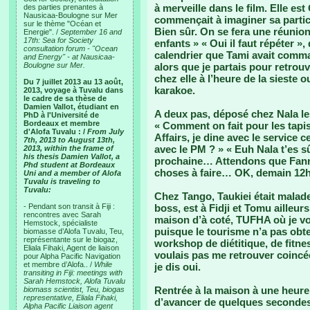
à merveille dans le film. Elle es
des parties prenantes à
Nausicaa-Boulogne sur Mer
commençait à imaginer sa partici
sur le thème "Océan et
Bien sûr. On se fera une réunio
Energie". /
September 16 and
17th: Sea for Society
enfants » « Oui il faut répéter », 
consultation forum - "Ocean
calendrier que Tami avait comma
and Energy" - at Nausicaa-
Boulogne sur Mer.
alors que je partais pour retrouv
chez elle à l’heure de la sieste ou
Du 7 juillet 2013 au 13 août,
karakoe.
2013, voyage à Tuvalu dans
le cadre de sa thèse de
Damien Vallot, étudiant en
A deux pas, déposé chez Nala le
PhD à l'Université de
Bordeaux et membre
« Comment on fait pour les tapi
d'Alofa Tuvalu : /
From July
Affairs, je dine avec le service 
7th, 2013 to August 13th,
avec le PM ? » « Euh Nala t’es s
2013, within the frame of
his thesis Damien Vallot, a
prochaine… Attendons que Fanny
Phd student at Bordeaux
choses à faire… OK, demain 12h
Uni and a member of Alofa
Tuvalu is traveling to
Tuvalu:
Chez Tango, Taukiei était malade,
- Pendant son transit à Fiji :
boss, est à Fidji et Tomu ailleur
rencontres avec Sarah
maison d’à coté, TUFHA où je vou
Hemstock, spécialiste
puisque le tourisme n’a pas obt
biomasse d’Alofa Tuvalu, Teu,
représentante sur le biogaz,
workshop de diétitique, de fitnes
Eliala Fihaki, Agent de liaison
voulais pas me retrouver coin
pour Alpha Pacific Navigation
et membre d’Alofa.. /
While
je dis oui.
transiting in Fiji: meetings with
Sarah Hemstock, Alofa Tuvalu
Rentrée à la maison à une heure 
biomass scientist, Teu, biogas
representative, Eliala Fihaki,
d’avancer de quelques secondes
Alpha Pacific Liaison agent