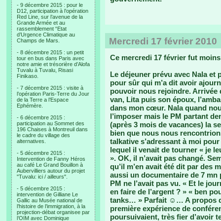
- 9 décembre 2015 : pour le
D12, participation à l’opération
Red Line, sur l’avenue de la
Grande Armée et au
rassemblement “Etat
d’Urgence Climatique au
Mercredi 17 février 2010
Champs de Mars.
- 8 décembre 2015 : un petit
Ce mercredi 17 février fut moi
tour en bus dans Paris avec
notre amie et trésorière d’Alofa
Tuvalu à Tuvalu, Risasi
Le déjeuner prévu avec Nala et pe
Finikaso.
pour sûr qui m’a dit avoir ajour
- 7 décembre 2015 : visite à
pouvoir nous rejoindre. Arrivée d
l’opération Paris-Terre du Jour
van, Lita puis son époux, l’amba
de la Terre a l’Espace
Ephémère.
dans mon cœur. Nala quand nous
l’imposer mais le PM partant de
- 6 décembre 2015 :
participation au Sommet des
(après 3 mois de vacances) la se
196 Chaises à Montreuil dans
bien que nous nous rencontrion
le cadre du village des
talkative s’adressant à moi pou
alternatives.
lequel il venait de tourner « je le
- 5 décembre 2015 :
». OK, il n’avait pas changé. Sem
Intervention de Fanny Héros
au café Le Grand Bouillon à
qu’il m’en avait été dit par des 
Aubervilliers autour du projet
aussi un documentaire de 7 mn p
"Tuvalu: ici / ailleurs".
PM ne l’avait pas vu. « Et le jo
- 5 décembre 2015 :
en faire de l’argent ? » « ben pou
intervention de Gilliane Le
tanks… » Parfait ☺… A propos de
Gallic au Musée national de
l’histoire de l’immigration, à la
première expérience de conférenc
projection-débat organisee par
poursuivaient, très fier d’avoir 
l’OIM avec Dominique