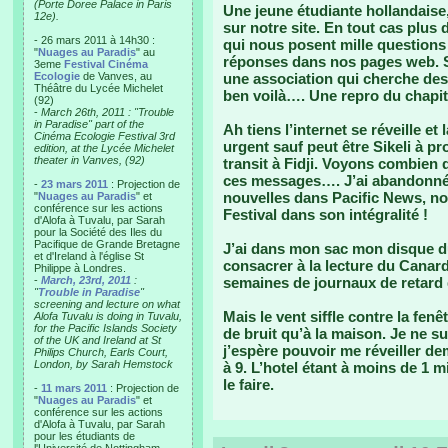
(Porte Doree Palace in Paris
Une jeune étudiante hollandaise,
12e).
sur notre site. En tout cas plus 
- 26 mars 2011 à 14h30 :
qui nous posent mille questions 
"
Nuages au Paradis
" au
réponses dans nos pages web. Si
3eme
Festival Cinéma
Ecologie
de Vanves, au
une association qui cherche des
Théâtre du Lycée Michelet
ben voilà…. Une repro du chapit
(92)
-
March 26th, 2011 : "Trouble
in Paradise" part of the
Ah tiens l’internet se réveille et
Cinéma Ecologie Festival 3rd
urgent sauf peut être Sikeli à p
edition, at the Lycée Michelet
theater in Vanves, (92)
transit à Fidji. Voyons combien d
ces messages…. J’ai abandonné a
-
23 mars 2011
: Projection de
nouvelles dans Pacific News, n
"
Nuages au Paradis
" et
conférence sur les actions
Festival dans son intégralité !
d'Alofa à Tuvalu, par Sarah
pour la Société des Iles du
Pacifique de Grande Bretagne
J’ai dans mon sac mon disque du
et d'Ireland à l'église St
consacrer à la lecture du Canar
Philippe à Londres.
-
March, 23rd, 2011
:
semaines de journaux de retard qu’
"
Trouble in Paradise
"
screening and lecture on what
Mais le vent siffle contre la fenê
Alofa Tuvalu is doing in Tuvalu,
for the Pacific Islands Society
de bruit qu’à la maison. Je ne 
of the UK and Ireland at St
j’espère pouvoir me réveiller dem
Philips Church, Earls Court,
London, by Sarah Hemstock
à 9. L’hotel étant à moins de 1 
le faire.
-
11 mars 2011
: Projection de
"
Nuages au Paradis
" et
conférence sur les actions
d'Alofa à Tuvalu, par Sarah
pour les étudiants de