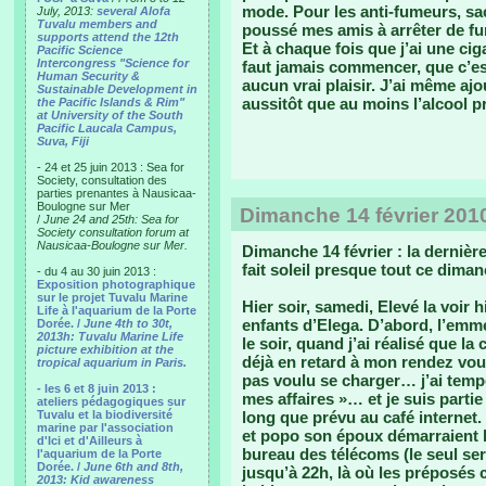
mode. Pour les anti-fumeurs, sac
July, 2013:
several Alofa
Tuvalu members and
poussé mes amis à arrêter de fum
supports attend the 12th
Et à chaque fois que j’ai une cig
Pacific Science
Intercongress "Science for
faut jamais commencer, que c’es
Human Security &
aucun vrai plaisir. J’ai même aj
Sustainable Development in
aussitôt que au moins l’alcool 
the Pacific Islands & Rim"
at University of the South
Pacific Laucala Campus,
Suva, Fiji
- 24 et 25 juin 2013 : Sea for
Society, consultation des
parties prenantes à Nausicaa-
Boulogne sur Mer
Dimanche 14 février 201
/
June 24 and 25th: Sea for
Society consultation forum at
Nausicaa-Boulogne sur Mer.
Dimanche 14 février : la dernièr
fait soleil presque tout ce diman
- du 4 au 30 juin 2013 :
Exposition photographique
sur le projet Tuvalu Marine
Hier soir, samedi, Elevé la voir h
Life à l'aquarium de la Porte
enfants d’Elega. D’abord, l’emm
Dorée. /
June 4th to 30t,
2013h: Tuvalu Marine Life
le soir, quand j’ai réalisé que la 
picture exhibition at the
déjà en retard à mon rendez vou
tropical aquarium in Paris.
pas voulu se charger… j’ai tempê
- les 6 et 8 juin 2013 :
mes affaires »… et je suis partie
ateliers pédagogiques sur
Tuvalu et la biodiversité
long que prévu au café internet.
marine par l'association
et popo son époux démarraient le
d'Ici et d'Ailleurs à
bureau des télécoms (le seul ser
l'aquarium de la Porte
Dorée. /
June 6th and 8th,
jusqu’à 22h, là où les préposés
2013: Kid awareness