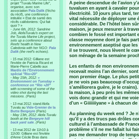
A peine descendue de l’avion y’a 
projet "Tuvalu Marine Life",
organise, avec son
tuvaluen en ayant à cavaler pour
association
Pala Dalik
(l’écho
électricité. 10 jours plus tard, t
du récif), une conférence
vital nécessite de déployer une 
intitulée « Etat de santé des
récifs calédoniens: Qui fait
considérable. De l’hôtel bien sûr
quoi ? »
maison, je peux mesurer à traver
-
June 6th, 2012: Sandrine
Job, AlofaTuvalu’s expert on
combien le fossé est important 
the Tuvalu Marine Life project,
classe moyenne dont je fais part
sets up a conference about
Reefs’ health in New
environnement aseptisé que les 
Caledonia with her NGO:
Pala
il se trouvent, nous lèvent le cœu
Dalik
(the reef’s echoes).
son ménage de la semaine procha
- 15 mai 2012: Gilliane est
l'invitée de Patricia Ricard et
Les enfants de mon environnement
Marie-Pierre Cabello aux
Mardis de l'Environnement
recevait moins l’an dernier, so
spécial "Rio+20"
mon premier étage. Le plus petit
-
May 15th, 2012:
«
je ne vois pas beaucoup d’occupa
Environment on Tuesday »
conference on “Rio +20”
s’améliorera guère, je le crains)
with screening of some of the
la maison, à peu près les mêmes
video shot during the last
missions. (Paris)
vois donc grandir et qui me voien
d’un « Giiiiiiiyane » à chacun 
- 13 mai 2012: stand Alofa
Tuvalu au
Vide-Grenier de la
Butte Bergeyre
(Paris)
Au planning du week end ? Je n’a
-
May 13th, 2012: Alofa Tuvalu
qu’il y a des trucs pas drôles c
booth at the
Bergeyre hill
back yard sale
. (Paris)
culturel à l’ambassade de France
problème s’il ne me fallait lui fa
- 13 mai 2012 de 11h10 à
11h30: Gilliane est l'invitée
pas me demander trop de temps 
d'Anne Cécile Bras dans