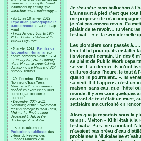
awareness among the Island
inhabitants by setting up a
Je récupère mon balluchon à l’hô
workshop on the technology…
L’amusant à pied c’est que tout 
me proposer de m’accompagner, 
- du 10 au 19 janvier 2012 :
Exposition photographique
je n’ai pas encore revus. Ce matin
traditionnelle
au Vaiaku Lagi
plaisir de te revoir… tu viendras
Hotel
-
From January 10th to 19th,
festival… « et la sempiternelle q
2012 : Photo exhibition at the
Vaiaku Lagi Hotel
Les plombiers sont passés à….. 6 
- 5 janvier 2012 :
Remise de
leur fallait pour qu’ils installer 
la donation Hunamar
aux
ils viennent demain. Un des 6 
écoles primaires Nauti et SDA
-
January 5th, 2012: Delivery
se plaint de Public Work departm
of the Hunamar association's
servie. L’an dernier ils m’ont liv
donation to the Nauti and SDA
primary schools.
cultures dans l’heure, le tout à l
quand ils pourraient.. ». Ils venai
- 30 décembre : Fête en
samedi. If it happens, c’est un m
l'honneur d'Isaia Taeia,
Ministre de l'Environnement
maison, sans eau, que l’hôtel où
décédé en exercice en juillet
monde. Il y a encore quelques an
dernier (participation et
tournage)
courant de tout était un must, au
-
December 30th, 2011:
satisfaire ma curiosité en renco
Recording of the Government
feast in homage to Isaia Taeia,
Minister for Environment,
Alors que je repartais sous la p
deceased in July in the
temps , Melton « Kilifi était à la
discharge of his duties.
festival ». Puis me racontant l’ate
- 18 et 19 décembre :
n’avaient pas prévu d’eau distillé
Projections publiques
des
vidéos du Festival des
problèmes à Niukelaelae et Vaitu
Grandes Marées 2010