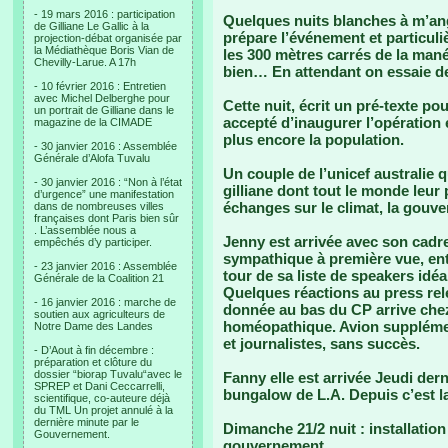
- 19 mars 2016 : participation
Quelques nuits blanches à m’ang
de Gilliane Le Gallic à la
prépare l’événement et particuli
projection-débat organisée par
la Médiathèque Boris Vian de
les 300 mètres carrés de la mané
Chevilly-Larue. A 17h
bien… En attendant on essaie de
- 10 février 2016 : Entretien
avec Michel Delberghe pour
Cette nuit, écrit un pré-texte po
un portrait de Gilliane dans le
accepté d’inaugurer l’opération
magazine de la CIMADE
plus encore la population.
- 30 janvier 2016 : Assemblée
Générale d’Alofa Tuvalu
Un couple de l’unicef australie 
- 30 janvier 2016 : “Non à l’état
gilliane dont tout le monde leur 
d’urgence” une manifestation
échanges sur le climat, la gouve
dans de nombreuses villes
françaises dont Paris bien sûr
. L’assemblée nous a
Jenny est arrivée avec son cadr
empêchés d’y participer.
sympathique à première vue, entho
- 23 janvier 2016 : Assemblée
tour de sa liste de speakers idéa
Générale de la Coalition 21
Quelques réactions au press rel
- 16 janvier 2016 : marche de
donnée au bas du CP arrive chez
soutien aux agriculteurs de
homéopathique. Avion supplément
Notre Dame des Landes
et journalistes, sans succès.
- D’Aout à fin décembre :
préparation et clôture du
dossier “biorap Tuvalu“avec le
Fanny elle est arrivée Jeudi der
SPREP et Dani Ceccarrelli,
bungalow de L.A. Depuis c’est l
scientifique, co-auteure déjà
du TML Un projet annulé à la
dernière minute par le
Dimanche 21/2 nuit : installation 
Gouvernement.
gouvernement.