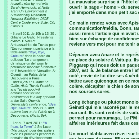
Tuvalu and AT’s small is
La mauvaise surprise à l’hôtel c’
beautiful plan by and with
ouvrir la page « home » du serv
Sarah Hemstock. at Notts
Trent Uni Environment &
j’ai emporté dans mon petit sac
Sustainability Research
Network Exhibition, DICE
Ce matin rendez vous avec Apisa
Centre Conference Suite, City
Campus.
communication/média, Bonn, task f
aussi remis l’article qui m’avait
- 8 avril 2011 de 10h à 12h30 :
Gilliane Le Gallic, Présidente
bien sur échange de confidences.
d'Alofa Tuvalu et
reviens vers moi pour me tenir 
Ambassadrice de Tuvalu pour
l'Environnement participe à la
table-ronde "
Bye, Bye,
Déjeuner avec Anare et le représ
Culture
" dans le cadre du
en place du solaire à Vaitupu. I
colloque "Le changement
climatique un défi pour le
Piggarep qui nous doit un paque
patrimoine mondial" à l'initiative
2007, est là. Je balance entre l’a
de l'Université de Versailles St
Quentin, au Palais de la
coté, envie de lui dire ses 4 véri
Découverte à Paris.
battre avec quiconque en ce mo
-
April 8,2011 : Gilliane Le
colère, décapiter le chien de son v
Gallic, Alofa Tuvalu President
and Tuvalu goodwill
nos sources sures.
ambassador for the
environment is a key speaker
at the Saint Quentin
Long échange ou plutot monolog
University’s conference, "
Bye,
Seinati qui m’a raconté par le m
Bye, Culture
" about CC and
culture loss at the Palais de la
marrant. Ils sont rentrés de vait
Decouverte, (Paris, 8e).
permet pour nanumaga.. Le PM l
affaires intérieures fait dans ces 
- 1er au 7 avril 2011 :
"A
l'eau, la Terre"
à Ste Luce
(Martinique) pour des ateliers
Un court blabla avec risasi sur le
avec les primaires pendant la
semaine du développement
sur les vers de terre. Elle va ess