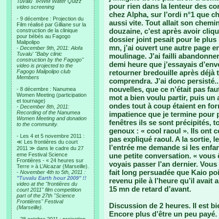
Tuvalu "IRWM Water Quizz"
pour rien dans la lenteur des co
video screening
chez Alpha, sur l’ordi n°1 que ch
- 9 décembre : Projection du
aussi vite. Tout allait son chemi
Film réalisé par Gilliane sur la
douzaine, c’est après avoir cliq
construction de la clinique
pour bébés au Fagogo
dossier joint pesait pour le plu
Malipolipo
mn, j’ai ouvert une autre page 
-
December 9th, 2011: Alofa
Tuvalu' "Baby clinic
moulinage. J’ai failli abandonner 
construction by the Fagogo"
demi heure que j’essayais d’envo
video is projected to the
Fagogo Malipolipo club
retourner bredouille après déjà t
Members
comprendra. J’ai donc persisté.
nouvelles, que ce n’était pas fa
- 8 décembre : Nanumea
Women Meeting (participation
mot a bien voulu partir, puis un
et tournage)
ondes tout à coup étaient en f
-
December 8th, 2011:
Recording of the Nanumea
impatience que je termine pour 
Women Meeting and donation
fenêtres ils se sont précipités, t
to the community.
genoux : « cool raoul ». Ils ont 
- Les 4 et 5 novembre 2011 :
pas expliqué raoul. A la sortie,
≪ Les frontières du court
l’entrée me demande si les enfa
2011 ≫ dans le cadre du 27
eme Festival Science
une petite conversation. « vous 
Frontières - « 24 heures sur
voyais passer l’an dernier. Vous
Terre » à L’Alcazar (Marseille).
fait long persuadée que Kaio poir
-
November 4th to 5th, 2011 :
"Tuvalu Earth hour 2009" !!
revenu pile à l’heure qu’il avait
video at the "frontières du
15 mn de retard d’avant.
court 2011" film competition
part of the 27th "Science
Frontières" Festival
Discussion de 2 heures. Il est bi
(Marseille).
Encore plus d’être un peu payé.