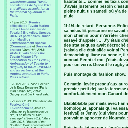
habitants… comme les taxis con
workshops about Tuvalu
and Marine Life by the D'Ici
J’avais justement besoin d’assure
et d'ailleurs association at
pleine nuit, un samedi où y’a de
the tropical aquarium in
pluie.
Paris.
- 4 juin 2013 :
Remise
1h1/4 de retard. Personne. Enfin
officielle de Tuvalu Marine
Life à l'Ambassadeur de
sa nièce. Et personne ne savait s
Tuvalu à Bruxelles, Unesco,
mon chemin pour m’arrêter chez C
UICN, et partenaires, suivie
d'un Mardi de
essayé d’appeler…. J’y étais d’a
l'environnement spécial
. -
des statistiques avait décroché e
(
Communiqué
et
Dossier de
(sakala elle était allée voir si Pe
presse
) /
June 4th, 2013:
Alofa Tuvalu hands the
demandait gilliane ou pennie, il 
Tuvalu Marine Life
connaît Penni et moi j’étais deva
publication to Tine Leuelu,
Ambassador of Tuvalu to
pour un verre. Devant le rugby à 
Belgium, to IUCN, UNESCO
and its partners, at the
Puis montage du fashion show.
tropical aquarium in Paris.
-
Press release
Ce matin, levée presqu’aux aur
- 26 mai 2013 : Vide-Grenier
de la Butte Bergeyre (Paris
premier petit déj sur la terrasse
19e) /
May 26th, 2013:
confortablement mon Canard de 
Bergeyre hill back yard sale.
- 29 mars 2013: 19e édition du
Blabliblabla par mails avec Fan
Festival Ciné
homologue japonais qui va essay
Environnement
, Alofa en
débat après la projection du
festival) et Jenny (qui vient pou
film, "Les bêtes du Sud
pouvait m’apporter de Nouméa : 
sauvage" à Sées (61). /
Mars
29th, 2013: "Beasts of the
Southern Wild" screening and
Puis installation pour l’après 