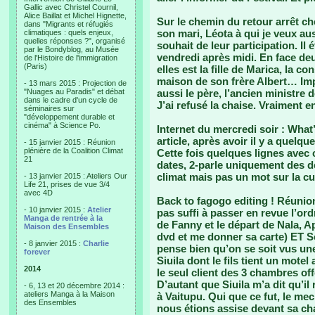
Gallic avec Christel Cournil,
Alice Baillat et Michel Hignette,
Sur le chemin du retour arrêt ch
dans "Migrants et réfugiés
son mari, Léota à qui je veux a
climatiques : quels enjeux,
quelles réponses ?", organisé
souhait de leur participation. Il
par le Bondyblog, au Musée
vendredi après midi. En face deux
de l'Histoire de l'immigration
(Paris)
elles est la fille de Marica, la c
maison de son frère Albert… Impo
- 13 mars 2015 : Projection de
"Nuages au Paradis" et débat
aussi le père, l’ancien ministre 
dans le cadre d'un cycle de
J’ai refusé la chaise. Vraiment en
séminaires sur
"développement durable et
cinéma" à Science Po.
Internet du mercredi soir : What
article, après avoir il y a quelqu
- 15 janvier 2015 : Réunion
plénière de la Coalition Climat
Cette fois quelques lignes avec
21
dates, 2-parle uniquement des dé
climat mais pas un mot sur la cu
- 13 janvier 2015 : Ateliers Our
Life 21, prises de vue 3/4
avec 4D
Back to fagogo editing ! Réunion
- 10 janvier 2015 :
Atelier
pas suffi à passer en revue l’ord
Manga de rentrée à la
de Fanny et le départ de Nala, Ap
Maison des Ensembles
dvd et me donner sa carte) ET S
- 8 janvier 2015 :
Charlie
pense bien qu’on se soit vus une
forever
Siuila dont le fils tient un motel
2014
le seul client des 3 chambres offer
D’autant que Siuila m’a dit qu’il 
- 6, 13 et 20 décembre 2014 :
ateliers Manga à la Maison
à Vaitupu. Qui que ce fut, le me
des Ensembles
nous étions assise devant sa c