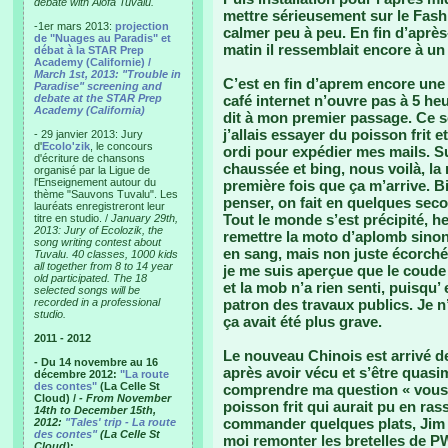
debate with Alofa Tuvalu.
mettre sérieusement sur le Fash
-1er mars 2013:
projection
calmer peu à peu. En fin d’après
de "Nuages au Paradis" et
matin il ressemblait encore à u
débat à la STAR Prep
Academy (Californie) /
March 1st, 2013: "Trouble in
C’est en fin d’aprem encore une 
Paradise" screening and
debate at the STAR Prep
café internet n’ouvre pas à 5 he
Academy (California)
dit à mon premier passage. Ce soir
j’allais essayer du poisson frit e
- 29 janvier 2013: Jury
d'
Ecolo'zik
, le concours
ordi pour expédier mes mails. Su
d'écriture de chansons
chaussée et bing, nous voilà, la 
organisé par la Ligue de
l'Enseignement autour du
première fois que ça m’arrive. B
thème "Sauvons Tuvalu". Les
penser, on fait en quelques seco
lauréats enregistreront leur
Tout le monde s’est précipité, h
titre en studio. /
January 29th,
2013: Jury of Ecolozik, the
remettre la moto d’aplomb sinon
song writing contest about
en sang, mais non juste écorché.
Tuvalu. 40 classes, 1000 kids
all together from 8 to 14 year
je me suis aperçue que le coude 
old participated. The 18
et la mob n’a rien senti, puisqu’
selected songs will be
recorded in a professional
patron des travaux publics. Je n
studio.
ça avait été plus grave.
2011 - 2012
Le nouveau Chinois est arrivé de
- Du 14 novembre au 16
après avoir vécu et s’être quasi
décembre 2012:
"La route
des contes"
(La Celle St
comprendre ma question « vous 
Cloud) /
- From November
poisson frit qui aurait pu en ras
14th to December 15th,
commander quelques plats, Jim de
2012:
"Tales' trip - La route
des contes"
(La Celle St
moi remonter les bretelles de P
Cloud)
: