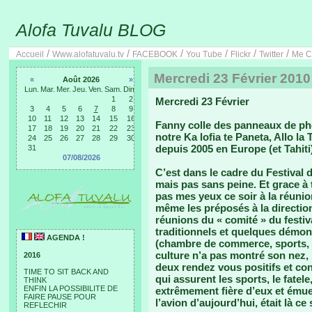
Alofa Tuvalu BLOG
/
/
/
/
/
/
Accueil
Www.alofatuvalu.tv
FACEBOOK
You Tube
Flickr
Twitter
Me C
Mercredi 23 Février 2010
«
Août 2026
»
Lun.
Mar.
Mer.
Jeu.
Ven.
Sam.
Dim.
1
2
Mercredi 23 Février
3
4
5
6
7
8
9
10
11
12
13
14
15
16
Fanny colle des panneaux de ph
17
18
19
20
21
22
23
notre Ka lofia te Paneta, Allo la
24
25
26
27
28
29
30
depuis 2005 en Europe (et Tahiti
31
07/08/2026
C’est dans le cadre du Festival d
mais pas sans peine. Et grace à t
pas mes yeux ce soir à la réunio
même les préposés à la directio
réunions du « comité » du festival
traditionnels et quelques démon
AGENDA !
(chambre de commerce, sports, etc
culture n’a pas montré son nez,
2016
deux rendez vous positifs et con
TIME TO SIT BACK AND
qui assurent les sports, le fatele
THINK
ENFIN LA POSSIBILITE DE
extrêmement fière d’eux et émue.
FAIRE PAUSE POUR
l’avion d’aujourd’hui, était là ce 
REFLECHIR