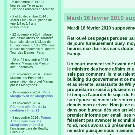
- 5 décembre 2014 : 24
heures sur Terre avec
Science Frontières et Terre.tv
- 2 et 16 décembre 2014 :
Mardi 16 février 2010 s
Atelier Our Life 21, prises de
vue 1/4 et 2/4 à la
ressourcerie
Mardi 16 février 2010 supposém
- 22 novembre 2014 : village
Retrouvé ces pages perdues par
des associations de solidarité
internationale de la Ligue de
de jours furieusement busy, mo
l'Enseignement, 18 à 22h dans
heures max. Ecrites sans doute le
la salle de spectacle du centre
Tour des Dames, Paris
Fanny.
- 22 et 24 novembre 2014 :
Un court moment volé avant de l
ateliers Manga à la Maison
des Ensembles
le ministre des home affairs et 
sais pas comment ils m’auraient 
- 21 novembre 2014 : Soirée
Maison des Ensembles,
building du gouvernement ce ma
présentation du projet Manga
et adhérente, assistante de Willy
par les Mang'ados
propriétaire croisé à plusieurs 
- 15 novembre 2014 :
Paris
le temps d’aborder le sujet du Fes
Manga avec les Mang'ados
son épouse viennent de rentrer de
- 13 novembre 2014 :
depuis mon arrivée. Non je ne cu
Réunion plénière de la
dans son bureau dès son arrivée. 
coalition climat 21
premier informé par email, ses 
- 8 novembre 2014 :
Forum
faisaient pas avancer le schmilb
Alter Libris avec les
fond, nous avons dû présenter la
Mang'ados et José
à
l'ancienne gare de Reuilly,
ministre puisque nous n’avions 
Paris 12e