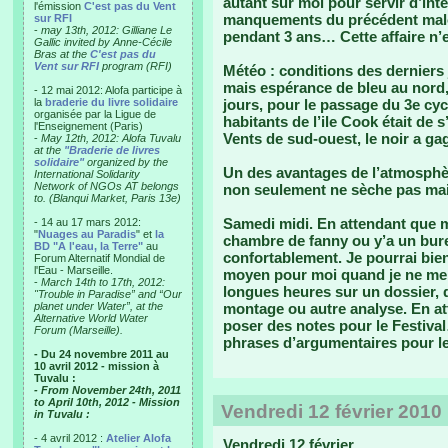
autant sur moi pour servir d’inte
l'émission
C'est pas du Vent
manquements du précédent malo
sur RFI
-
may 13th, 2012: Gilliane Le
pendant 3 ans… Cette affaire n’es
Gallic invited by Anne-Cécile
Bras at the
C'est pas du
Vent sur RFI
program (RFI)
Météo : conditions des derniers 
mais espérance de bleu au nord,
- 12 mai 2012: Alofa participe à
la
braderie du livre solidaire
jours, pour le passage du 3e cyc
organisée par la Ligue de
habitants de l’ile Cook était de s
l'Enseignement (Paris)
Vents de sud-ouest, le noir a g
-
May 12th, 2012: Alofa Tuvalu
at the
"Braderie de livres
solidaire"
organized by the
Un des avantages de l’atmosphèr
International Solidarity
Network of NGOs AT belongs
non seulement ne sèche pas mais 
to. (Blanqui Market, Paris 13e)
Samedi midi. En attendant que mo
- 14 au 17 mars 2012:
"
Nuages au Paradis
" et
la
chambre de fanny ou y’a un bure
BD "A l'eau, la Terre"
au
confortablement. Je pourrai bie
Forum Alternatif Mondial de
l'Eau - Marseille.
moyen pour moi quand je ne me 
-
March 14th to 17th, 2012:
longues heures sur un dossier,
"Trouble in Paradise” and “Our
planet under Water”, at the
montage ou autre analyse. En at
Alternative World Water
poser des notes pour le Festival
Forum (Marseille).
phrases d’argumentaires pour l
- Du 24 novembre 2011 au
10 avril 2012 - mission à
Tuvalu :
- From November 24th, 2011
to April 10th, 2012 - Mission
Vendredi 12 février 2010
in Tuvalu :
- 4 avril 2012 :
Atelier Alofa
Vendredi 12 février