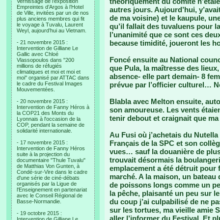
théoriquement du comité n’étai
Vernissage de l’exposition
Empreintes d’Argos à l’Hotel
autres jours. Aujourd’hui, y’avai
de Ville, invitées par un de nos
de ma voisine) et le kaupule, une
plus anciens membres qui fit
le voyage à Tuvalu, Laurent
qu’il fallait des tuvaluens pour 
Weyl, aujourd’hui au Vietnam.
l’unanimité que ce sont ces deux
because timidité, joueront les ho
- 21 novembre 2015 :
Intervention de Gilliane Le
Gallic avec Chloé
Foncé ensuite au National counci
Vlassopoulos dans "200
millions de réfugiés
que Pula, la maîtresse des lieux,
climatiques et moi et moi et
absence- elle part demain- 8 fe
moi" organisé par ATTAC dans
le cadre du Festival Images
prévue par l’officier culturel… 
Mouvementées.
Blabla avec Melton ensuite, au
- 20 novembre 2015 :
Intervention de Fanny Héros à
son amoureuse. Les vents étaient
la COP21 des Monts du
tenir debout et craignait que ma
Lyonnais à l'occasion de la
COP, pendant la semaine de
solidarité internationale.
Au Fusi où j’achetais du Nutella
Français de la SPC et son collè
- 17 novembre 2015 :
Intervention de Fanny Héros
vues… sauf la douanière de plus
suite à la projection du
trouvait désormais la boulangeri
documentaire "Thule Tuvalu"
de Matthias Von Gunten, à
emplacement a été détruit pour f
Condé-sur-Vire dans le cadre
marché. A la maison, un bateau
d'une série de ciné-débats
organisés par la Ligue de
de poissons longs comme un peti
l'Enseignement en partenariat
la pêche, plaisanté un peu sur le 
avec le Conseil Régional de
du coup j’ai culpabilisé de ne pa
Basse-Normandie.
sur les tortues, ma vieille amie S
- 19 octobre 2015 :
aller l’informer du Festival. Et pl
Intervention de Gilliane Le