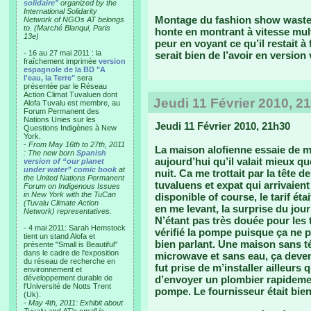
solidaire"
organized by the
International Solidarity
Montage du fashion show waste 2
Network of NGOs AT belongs
to. (Marché Blanqui, Paris
honte en montrant à vitesse mult
13e)
peur en voyant ce qu’il restait à 
- 16 au 27 mai 2011 : la
serait bien de l’avoir en version
fraîchement imprimée
version
espagnole de la BD "A
l'eau, la Terre"
sera
présentée par le Réseau
Action Climat Tuvaluen dont
Jeudi 11 Février 2010, 2
Alofa Tuvalu est membre, au
Forum Permanent des
Nations Unies sur les
Jeudi 11 Février 2010, 21h30
Questions Indigènes à New
York.
-
From May 16th to 27th, 2011
La maison alofienne essaie de m
: The new born
Spanish
aujourd’hui qu’il valait mieux qu
version of “our planet
under water” comic book
at
nuit. Ca me trottait par la tête 
the United Nations Permanent
tuvaluens et expat qui arrivaient
Forum on Indigenous Issues
in New York with the TuCan
disponible of course, le tarif éta
(Tuvalu Climate Action
en me levant, la surprise du jour 
Network) representatives.
N’étant pas très douée pour les
- 4 mai 2011: Sarah Hemstock
vérifié la pompe puisque ça ne po
tient un stand Alofa et
bien parlant. Une maison sans t
présente "Small is Beautiful"
dans le cadre de l'exposition
microwave et sans eau, ça devena
du réseau de recherche en
fut prise de m’installer ailleurs
environnement et
développement durable de
d’envoyer un plombier rapidement
l'Université de Notts Trent
pompe. Le fournisseur était bie
(Uk).
-
May 4th, 2011: Exhibit about