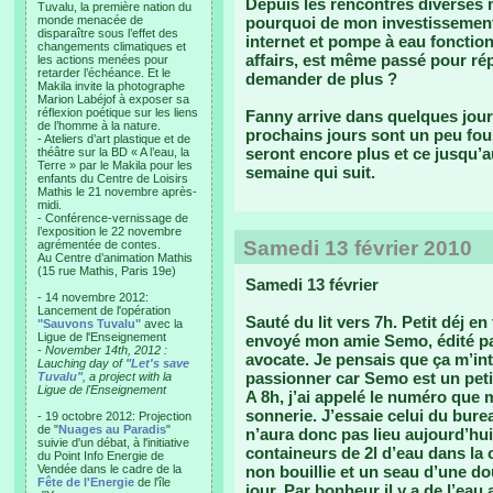
Depuis les rencontres diverses 
Tuvalu, la première nation du
monde menacée de
pourquoi de mon investissement 
disparaître sous l’effet des
internet et pompe à eau fonction
changements climatiques et
affairs, est même passé pour ré
les actions menées pour
retarder l’échéance. Et le
demander de plus ?
Makila invite la photographe
Marion Labéjof à exposer sa
réflexion poétique sur les liens
Fanny arrive dans quelques jours,
de l’homme à la nature.
prochains jours sont un peu fous.
- Ateliers d’art plastique et de
seront encore plus et ce jusqu’a
théâtre sur la BD « A l’eau, la
Terre » par le Makila pour les
semaine qui suit.
enfants du Centre de Loisirs
Mathis le 21 novembre après-
midi.
- Conférence-vernissage de
l’exposition le 22 novembre
Samedi 13 février 2010
agrémentée de contes.
Au Centre d’animation Mathis
(15 rue Mathis, Paris 19e)
Samedi 13 février
- 14 novembre 2012:
Lancement de l'opération
Sauté du lit vers 7h. Petit déj 
"Sauvons Tuvalu"
avec la
Ligue de l'Enseignement
envoyé mon amie Semo, édité par
- November 14th, 2012 :
avocate. Je pensais que ça m’in
Lauching day of
"Let's save
passionner car Semo est un petit 
Tuvalu"
, a project with la
Ligue de l'Enseignement
A 8h, j’ai appelé le numéro que
sonnerie. J’essaie celui du bure
- 19 octobre 2012: Projection
de "
Nuages au Paradis
"
n’aura donc pas lieu aujourd’hui
suivie d'un débat, à l'initiative
containeurs de 2l d’eau dans la c
du Point Info Energie de
Vendée dans le cadre de la
non bouillie et un seau d’une dou
Fête de l'Energie
de l'île
jour. Par bonheur il y a de l’eau