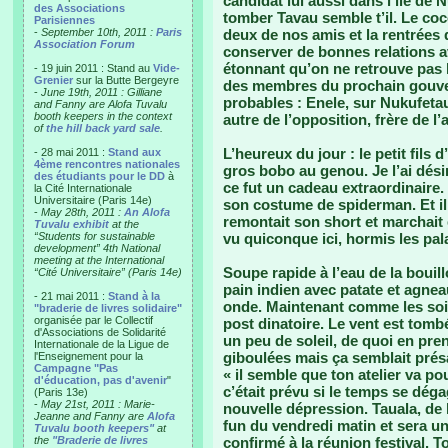
candidat lui aussi dans l’ile de N
des Associations
tomber Tavau semble t’il. Le coc
Parisiennes
-
September 10th, 2011 :
Paris
deux de nos amis et la rentrées 
Association Forum
conserver de bonnes relations 
étonnant qu’on ne retrouve pas 
- 19 juin 2011 : Stand au
Vide-
Grenier
sur la Butte Bergeyre
des membres du prochain gouver
-
June 19th, 2011 : Gilliane
probables : Enele, sur Nukufeta
and Fanny are Alofa Tuvalu
booth keepers in the context
autre de l’opposition, frère de 
of
the hill back yard sale
.
L’heureux du jour : le petit fils d
- 28 mai 2011 :
Stand aux
4ème rencontres nationales
gros bobo au genou. Je l’ai dési
des étudiants pour le DD
à
ce fut un cadeau extraordinaire. 
la Cité Internationale
Universitaire (Paris 14e)
son costume de spiderman. Et il 
-
May 28th, 2011 :
An Alofa
remontait son short et marchait e
Tuvalu exhibit
at the
“Students for sustainable
vu quiconque ici, hormis les pal
development” 4th National
meeting at the International
Soupe rapide à l’eau de la bouill
“Cité Universitaire” (Paris 14e)
pain indien avec patate et agne
- 21 mai 2011 :
Stand à la
onde. Maintenant comme les soir
"braderie de livres solidaire"
organisée par le Collectif
post dinatoire. Le vent est tomb
d'Associations de Solidarité
un peu de soleil, de quoi en pr
Internationale de la Ligue de
giboulées mais ça semblait présag
l'Enseignement pour la
Campagne "Pas
« il semble que ton atelier va p
d'éducation, pas d'avenir
"
c’était prévu si le temps se dég
(Paris 13e)
-
May 21st, 2011 : Marie-
nouvelle dépression. Tauala, de 
Jeanne and Fanny are
Alofa
fun du vendredi matin et sera un
Tuvalu booth keepers"
at
the
"Braderie de livres
confirmé à la réunion festival. T