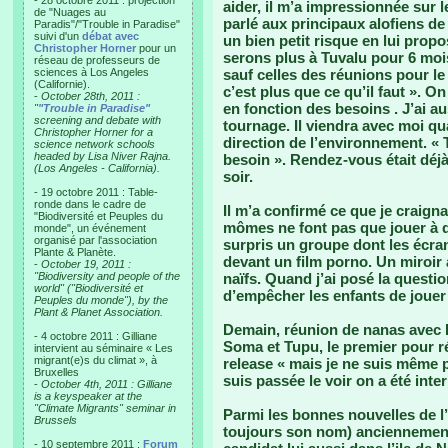
- 28 octobre 2011 : projection
aider, il m’a impressionnée sur l
de "Nuages au
parlé aux principaux alofiens de
Paradis"/"Trouble in Paradise"
suivi d'un
débat avec
un bien petit risque en lui prop
Christopher Horner
pour un
serons plus à Tuvalu pour 6 mois
réseau de professeurs de
sciences à Los Angeles
sauf celles des réunions pour le 
(Californie).
c’est plus que ce qu’il faut ». 
-
October 28th, 2011 :
en fonction des besoins . J’ai au
"
"Trouble in Paradise"
screening and debate with
tournage. Il viendra avec moi qu
Christopher Horner for a
direction de l’environnement. « 
science network schools
headed by Lisa Niver Rajna.
besoin ». Rendez-vous était déjà 
(Los Angeles - California).
soir.
- 19 octobre 2011 : Table-
ronde dans le cadre de
Il m’a confirmé ce que je craignai
"Biodiversité et Peuples du
mômes ne font pas que jouer à d
monde", un événement
organisé par l'association
surpris un groupe dont les écran
Plante & Planète.
devant un film porno. Un miroir 
-
October 19, 2011 :
"Biodiversity and people of the
naïfs. Quand j’ai posé la questio
world" ("Biodiversité et
d’empêcher les enfants de jouer à
Peuples du monde"), by the
Plant & Planet Association.
Demain, réunion de nanas avec Pe
- 4 octobre 2011 : Gilliane
Soma et Tupu, le premier pour ré
intervient au séminaire « Les
migrant(e)s du climat », à
release « mais je ne suis même 
Bruxelles
suis passée le voir on a été inter
-
October 4th, 2011 : Gilliane
is a keyspeaker at the
"Climate Migrants" seminar in
Parmi les bonnes nouvelles de l’
Brussels
toujours son nom) anciennement
- 10 septembre 2011 :
Forum