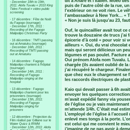
dit à Anare et l’Italien. Moeo des
-
December 18th to 19th,
puis de l’autre côté de la rue, 
2011: Alofa Tuvalu « 2010 King
Tides Festival » video public
l’extérieur on ne voit rien. Le v
screening
l’ambassadeur à New York… « Ton
- 17 décembre : Fête de Noël
« Non je suis là jusqu’au 23, fa
du Fagogo (tournage)
-
December 17th, 2011 :
Ouf, le quincaillier avait tout ce
Recording of the Fagogo
Malipolipo Christmas Party
trouve la douzaine de trucs j’ai f
épicerie d’à coté « pour voir si
- 16 décembre : TMTI passing
out at Amatuku (tournage)
ailleurs ». Oui, du vrai chocolat
-
December 16th, 2011 :
mais qui seront délicieux un peu
Recording of TMTI passing
out at Amatuku
légumes et pas poulet. Facture 
Oui prénom Alofa nom Tuvalu. L
- 14 décembre : Fagogo
chargée (ils avaient oublié de la
Malipolipo chantent à l'hôpital
(tournage)
j’ai récupéré le chargeur. Finale
-
December 14th, 2011 :
que chez eux le chargement se fa
Recording of Fagogo
Malipolipo singing at the
les raccords électriques de plast
hospital
Kaio qui devait passer à 6h avait
- 13 décembre : Fagogo
Malipolipo chantent pour les
envoyer les quelques correction
prisonniers (tournage)
m’avait expédié fanny via yousend
-
December 13th, 2011:
Recording of Fagogo
de l’église ou je vais maintenan
Malipolipo singing for
m’attende 1/4h. C’était mal esti
prisoners
L’employé de l’église à l’accueil 
- 12 décembre : Projection du
enlevé mes tongs à la porte. L’o
Film réalisé par Gilliane sur le
est celui qui me convient le mieux
Water Quizz à IRWM
-
December 12th, 2011: Alofa
j’imagine de ne pas avoir à deman