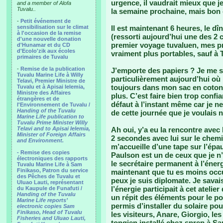
urgence, il vaudrait mieux que j
and a member of Alofa
Tuvalu..
la semaine prochaine, mais bon c
-
Petit événement de
sensibilisation sur le climat
Il est maintenant 6 heures, le d
à l'occasion de la remise
(ressorti aujourd’hui une des 
d'une nouvelle donation
premier voyage tuvaluen, mes pr
d'Hunamar et du CD
d'Ecolo'zik aux écoles
vraiment plus portables, sauf à T
primaires de Tuvalu
-
Remise de la publication
J’emporte des papiers ? Je me s
Tuvalu Marine Life à Willy
particulièrement aujourd’hui où 
Telavi, Premier Ministre de
toujours dans mon sac en coton m
Tuvalu et à Apisai Ielemia,
Ministre des Affaires
plus. C’est faire bien trop confi
étrangères et de
défaut à l’instant même car je ne
l'Environnement de Tuvalu /
Handing of the Tuvalu
de cette journée que je voulais n
Marine Life publication to
Tuvalu Prime Minister Willy
Telavi and to Apisai Ielemia,
Ah oui, y’a eu la rencontre avec 
Minister of Foreign Affairs
2 secondes avec lui sur le chem
and Environment.
m’accueille d’une tape sur l’épau
- Remise des copies
Paulson est un de ceux que je n’ai
électroniques des rapports
le secrétaire permanent à l’énergi
Tuvalu Marine Life à Sam
Finikaso, Patron du service
maintenant que tu es moins occu
des Pêches de Tuvalu et
peux je suis diplomate. Je savai
Uluao Lauti, représentant
l’énergie participait à cet ateli
du Kaupule de Funafuti /
Handing of the Tuvalu
un répit des éléments pour le pou
Marine Life reports’
permis d’installer du solaire pou
electronic copies Sam
Finikaso, Head of Tuvalu
les visiteurs, Anare, Giorgio, le
Fisheries and Uluao Lauti,
tongien installé chez sprep à S