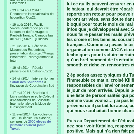
Ensembles
lui ce qu’ils peuvent assurer e
le bateau qui devrait être répar
- 23 et 24 août 2014 :
reporté son retour pour pouvoir
Rencontres internationales de
la coalition Cop21
seront arrivées, sans doute dans 
bloqué pour tout le mois de mai q
- 19 août 2014 : Pacific
Voices, conférence pour le
infos que je développerai avec 
lancement de l'ouvrage de
nous faire passer les mails prév
Karibaiti Taoaba, Campus bas
les croise et les tiens au coura
de l'USP, Suva-Fiji Islands
français.. Comme si j’avais le te
- 21 juin 2014 : Fête de la
organisation comme JACA et com
Maison des Ensembles,
présentation du projet "Manga
techniques pour traduire certai
Ensemble" - reprogrammer le
qu’un bref moment de frustration 
futur.
smooth et riche en rencontres et
- 19 juin 2014 : Réunion
plénière de la Coalition Cop21
2 épisodes assez typiques du Tu
- 14 juin 2014 : Intervention au
l’immeuble ce matin, croisé Kilif
Salon des Solidarités
à
responsables de l’environnement
l'invitation de Coordination Sud
le jour de mon arrivée. Depuis p
- 17 mai 2014 : Braderie du
une liste de personnalités qui po
Livre solidaire avec le Collectif
comme vous voulez… j’ai pas le t
d'Associations de Solidarité
Internationale de la Ligue de
prévenu qu’il partait lui aussi,
l'Enseignement.
qui nous souhaitait bonne chanc
- 11 avril 2014 : La Foulée du
10e - 10 écoles, 55 classes,
Puis au Département de l’éducati
soit près de
2000 élèves de
primaire courent pour
nez pour voir Katalina, responsa
Tuvalu
.
positive. Mais qui n’a rien fait p