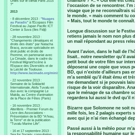
chambre ? ».. « Oui elle est che
Unies sur le climat Paris 2015
?"
l’occasion de se rencontrer. I’m 
visage que je ne reconnaîtrais s
2013
le monde. « mais comment tu co
- 8 décembre 2013 :
"Nuages
« Mais, tout le monde te connaî
au Paradis"
à l'Ecopass Film
Festival au Japan Pacific ICT
Center à Suva (Iles Fidji)
Longue discussion sur le Festiva
retiens jamais le nom non plus d
- 28 novembre 2013 :
"Changements climatiques et
un mail répondant au press relea
droits des états" par Natacha
Bracq, avocate spécialisée en
Avant l’avion, dans le hall de l’h
droit public et droits de
l'homme, en partenariat avec
lisait.. notre newsletter qu’il ava
La Cimade, dans le cadre du
petit bout de votre film sur int
Festival Migrant'scène à
l'Espace des Diversités et de
déposerai une copie que vous pour
la Laïcité de Toulouse.
BD, qui n’existe d’ailleurs pas e
http://www.lacimade.org/minisites/migrantscene
m’a semblé qu’il était ému et trè
- 22 novembre 2013 :
me demandant si je pouvais laiss
Semaine de la Solidarité
risque de la voir disparaître. An
Internationale, Alofa Tuvalu en
duo avec la compagnie Le
que le ménage de sa chambre soit
Makila, au Centre d'animation
regardera lui aussi le dvd qu’il n
de la Place de Fêtes (Paris)
- 16 novembre 2013 :
Bizarre que Solomone ne soit nul
Alterlibris - Premier Forum du
mille fois, les 2 palagis experts
Livre des Associations -
Présentation de la BD "A l'eau,
avec qui je n’ai rien échangé de
la Terre" et de la publication
"Tuvalu Marine Life".
Passé aussi à la météo pour m’as
- 16 et 17 septembre 2013 :
la responsabilité humaine sur le c
Sea for Society, consultation