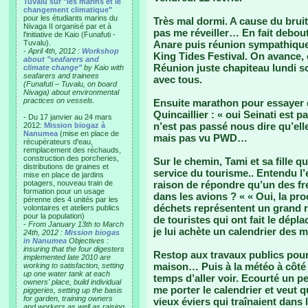
Tuvalu sur "les marins et le
changement climatique"
pour les étudiants marins du
Très mal dormi. A cause du bruit
Nivaga II organisé par et à
pas me réveiller… En fait debout
l'initiative de Kaio (Funafuti -
Tuvalu).
Anare puis réunion sympathique 
-
April 4th, 2012 :
Workshop
King Tides Festival. On avance,
about "seafarers and
Réunion juste chapiteau lundi so
climate change"
by Kaio with
seafarers and trainees
avec tous.
(Funafuti – Tuvalu, on board
Nivaga) about environmental
practices on vessels.
Ensuite marathon pour essayer d
Quincaillier : « oui Seinati est 
- Du 17 janvier au 24 mars
n’est pas passé nous dire qu’elle
2012:
Mission biogaz à
Nanumea
(mise en place de
mais pas vu PWD…
récupérateurs d'eau,
remplacement des réchauds,
construction des porcheries,
Sur le chemin, Tami et sa fille q
distributions de graines et
service du tourisme.. Entendu l’
mise en place de jardins
potagers, nouveau train de
raison de répondre qu’un des fr
formation pour un usage
dans les avions ? « « Oui, la pro
pérenne des 4 unités par les
déchets représentent un grand r
volontaires et ateliers publics
pour la population)
de touristes qui ont fait le dépl
-
From January 13th to March
je lui achète un calendrier des 
24th, 2012 :
Mission biogas
in Nanumea
Objectives :
insuring that the four digesters
Restop aux travaux publics pour 
implemented late 2010 are
maison… Puis à la météo à côté b
working to satisfaction, setting
up one water tank at each
temps d’aller voir. Ecourté un pe
owners' place, build individual
me porter le calendrier et veut que
piggeries, setting up the basis
for garden, training owners
vieux éviers qui traînaient dans 
and workers as well as raising