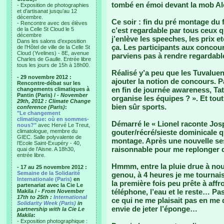
tombé en émoi devant la mob Al
- Exposition de photographies
et d’artisanat jusqu’au 12
décembre.
Ce soir : fin du pré montage du 
- Rencontre avec des élèves
de la Celle St Cloud le 5
c’est regardable par tous ceux qu
décembre
j’enlève les speeches, les prix e
Dans les salons d’exposition
ça. Les participants aux concour
de l’Hôtel de ville de la Celle St
Cloud (Yvelines) - 8E, avenue
parviens pas à rendre regardabl
Charles de Gaulle. Entrée libre
tous les jours de 15h à 18h00.
Réalisé y’a peu que les Tuvalue
- 29 novembre 2012 :
ajouter la notion de concours. 
Rencontre-débat sur les
en fin de journée awareness, 
changements climatiques à
Pantin (Paris) /
- November
organise les équipes ? ». Et tout
29th, 2012 : Climate Change
bien sûr sports.
conference (Paris)
:
"Le changement
climatique: où en sommes-
Démarré le « Lionel raconte Josp
nous?"
avec Hervé Le Treut,
climatologue, membre du
gouter/récré/sieste dominicale qua
GIEC. Salle polyvalente de
montage. Après une nouvelle ses
l’Ecole Saint-Exupéry - 40,
raisonnable pour me replonger 
quai de l’Aisne. A 18h30,
entrée libre.
Hmmm, entre la pluie drue à nouv
- 17 au 25 novembre 2012 :
Semaine de la Solidarité
genou, à 4 heures je me tournai
Internationale (Paris)
en
la première fois peu prête à aff
partenariat avec la Cie Le
téléphone, l’eau et le reste… P
Makila /
- From November
17th to 25th :
International
ce qui ne me plaisait pas en me 
Solidarity Week (Paris)
in
envie de jeter l’éponge…
partnership with la Cie Le
Makila
:
- Exposition photographique :