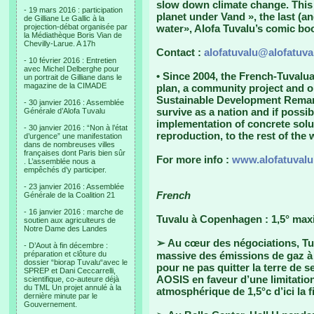
slow down climate change. This w
- 19 mars 2016 : participation
planet under Vand », the last (a
de Gilliane Le Gallic à la
projection-débat organisée par
water», Alofa Tuvalu’s comic bo
la Médiathèque Boris Vian de
Chevilly-Larue. A 17h
Contact :
alofatuvalu@alofatuva
- 10 février 2016 : Entretien
avec Michel Delberghe pour
• Since 2004, the French-Tuvalua
un portrait de Gilliane dans le
magazine de la CIMADE
plan, a community project and 
Sustainable Development Remarka
- 30 janvier 2016 : Assemblée
survive as a nation and if possibl
Générale d’Alofa Tuvalu
implementation of concrete solu
- 30 janvier 2016 : “Non à l’état
reproduction, to the rest of the 
d’urgence” une manifestation
dans de nombreuses villes
françaises dont Paris bien sûr
For more info :
www.alofatuvalu
. L’assemblée nous a
empêchés d’y participer.
- 23 janvier 2016 : Assemblée
French
Générale de la Coalition 21
- 16 janvier 2016 : marche de
Tuvalu à Copenhagen : 1,5° ma
soutien aux agriculteurs de
Notre Dame des Landes
➢ Au cœur des négociations, Tuv
- D’Aout à fin décembre :
préparation et clôture du
massive des émissions de gaz à e
dossier “biorap Tuvalu“avec le
pour ne pas quitter la terre de s
SPREP et Dani Ceccarrelli,
AOSIS en faveur d’une limitatio
scientifique, co-auteure déjà
du TML Un projet annulé à la
atmosphérique de 1,5°c d’ici la f
dernière minute par le
Gouvernement.