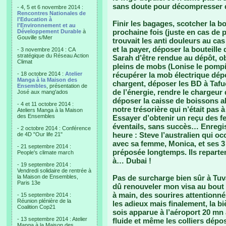
sans doute pour décompresser 
- 4, 5 et 6 novembre 2014 :
Rencontres Nationales de
l'Education à
Finir les bagages, scotcher la bo
l'Environnement et au
prochaine fois (juste en cas de p
Développement Durable
à
Gouville s/Mer
trouvait les anti douleurs au ca
et la payer, déposer la bouteille 
- 3 novembre 2014 : CA
stratégique du Réseau Action
Sarah d’être rendue au dépôt, ob
Climat
pleins de mobs (Lonise le pompi
- 18 octobre 2014 :
Atelier
récupérer la mob électrique dépo
Manga à la Maison des
chargent, déposer les BD à Tafue
Ensembles
, présentation de
de l’énergie, rendre le chargeur 
José aux mang'ados
déposer la caisse de boissons a
- 4 et 11 octobre 2014 :
notre trésorière qui n’était pas 
Ateliers Manga à la Maison
des Ensembles
Essayer d’obtenir un reçu des fe
éventails, sans succès… Enregis
- 2 octobre 2014 : Conférence
heure : Steve l’australien qui o
de 4D "Our life 21"
avec sa femme, Monica, et ses 3 
- 21 septembre 2014 :
préposée longtemps. Ils reparten
People's climate march
à… Dubai !
- 19 septembre 2014 :
Vendredi solidaire de rentrée à
la Maison de Ensembles,
Pas de surcharge bien sûr à Tuva
Paris 13e
dû renouveler mon visa au bout
à main, des sourires attentionné
- 15 septembre 2014 :
Réunion plénière de la
les adieux mais finalement, la biè
Coalition Cop21
sois apparue à l’aéroport 20 mn a
- 13 septembre 2014 : Atelier
fluide et même les colliers dépo
Manga à la Maison des