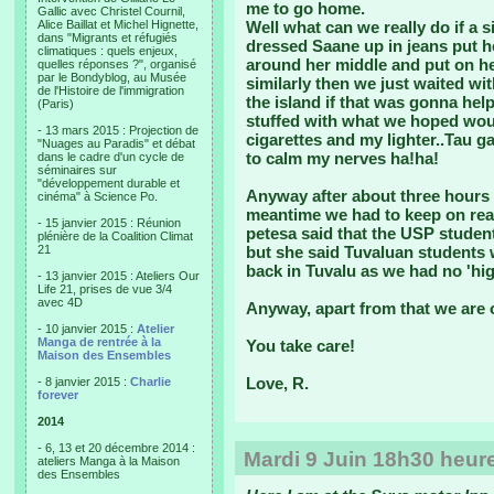
me to go home.
Gallic avec Christel Cournil,
Alice Baillat et Michel Hignette,
Well what can we really do if a s
dans "Migrants et réfugiés
dressed Saane up in jeans put he
climatiques : quels enjeux,
around her middle and put on h
quelles réponses ?", organisé
par le Bondyblog, au Musée
similarly then we just waited wit
de l'Histoire de l'immigration
the island if that was gonna hel
(Paris)
stuffed with what we hoped woul
- 13 mars 2015 : Projection de
cigarettes and my lighter..Tau ga
"Nuages au Paradis" et débat
to calm my nerves ha!ha!
dans le cadre d'un cycle de
séminaires sur
"développement durable et
Anyway after about three hours t
cinéma" à Science Po.
meantime we had to keep on rea
- 15 janvier 2015 : Réunion
petesa said that the USP stude
plénière de la Coalition Climat
21
but she said Tuvaluan students 
back in Tuvalu as we had no 'hi
- 13 janvier 2015 : Ateliers Our
Life 21, prises de vue 3/4
avec 4D
Anyway, apart from that we are 
- 10 janvier 2015 :
Atelier
Manga de rentrée à la
You take care!
Maison des Ensembles
Love, R.
- 8 janvier 2015 :
Charlie
forever
2014
- 6, 13 et 20 décembre 2014 :
Mardi 9 Juin 18h30 heure
ateliers Manga à la Maison
des Ensembles