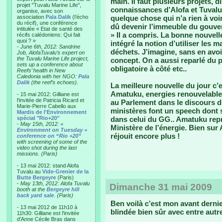
main. Il faut plusieurs projets, dis
projet "Tuvalu Marine Life",
connaissances d’Alofa et Tuvalu 
organise, avec son
association
Pala Dalik
(l’écho
quelque chose qui n’a rien à vo
du récif), une conférence
dû devenir l’immeuble du gouver
intitulée « Etat de santé des
» Il a compris. La bonne nouvell
récifs calédoniens: Qui fait
quoi ? »
intégré la notion d’utiliser les 
-
June 6th, 2012: Sandrine
déchets. J’imagine, sans en avoir
Job, AlofaTuvalu’s expert on
the Tuvalu Marine Life project,
concept. On a aussi reparlé du 
sets up a conference about
obligatoire à côté etc..
Reefs’ health in New
Caledonia with her NGO:
Pala
Dalik
(the reef’s echoes).
La meilleure nouvelle du jour 
Amatuku, energies renouvelables
- 15 mai 2012: Gilliane est
l'invitée de Patricia Ricard et
au Parlement dans le discours d
Marie-Pierre Cabello aux
ministères font un speech dont s
Mardis de l'Environnement
spécial "Rio+20"
dans celui du GG.. Amatuku repré
-
May 15th, 2012:
«
Ministère de l’énergie. Bien sur
Environment on Tuesday »
réjouit encore plus !
conference on “Rio +20”
with screening of some of the
video shot during the last
missions. (Paris)
- 13 mai 2012: stand Alofa
Tuvalu au
Vide-Grenier de la
Butte Bergeyre
(Paris)
-
May 13th, 2012: Alofa Tuvalu
Dimanche 31 mai 2009
booth at the
Bergeyre hill
back yard sale
. (Paris)
Ben voilà c’est mon avant derni
- 13 mai 2012 de 11h10 à
blindée bien sûr avec entre autre
11h30: Gilliane est l'invitée
d'Anne Cécile Bras dans