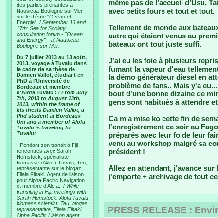
même pas de l’accueil d’Usu, Ta
des parties prenantes à
avec petits fours et tout et tout.
Nausicaa-Boulogne sur Mer
sur le thème "Océan et
Energie". /
September 16 and
Tellement de monde aux bateaux
17th: Sea for Society
consultation forum - "Ocean
autre qui étaient venus au premi
and Energy" - at Nausicaa-
bateaux ont tout juste suffi.
Boulogne sur Mer.
Du 7 juillet 2013 au 13 août,
J'ai eu les foie à plusieurs repr
2013, voyage à Tuvalu dans
fumant la vapeur d'eau tellemen
le cadre de sa thèse de
Damien Vallot, étudiant en
la démo générateur diesel en at
PhD à l'Université de
problème de fans.. Mais y'a eu..
Bordeaux et membre
d'Alofa Tuvalu : /
From July
bout d'une bonne dizaine de min
7th, 2013 to August 13th,
gens sont habitués à attendre et
2013, within the frame of
his thesis Damien Vallot, a
Phd student at Bordeaux
Ca m’a mise ko cette fin de sema
Uni and a member of Alofa
l'enregistrement ce soir au Fago
Tuvalu is traveling to
Tuvalu:
préparés avec leur fo de leur fair
venu au workshop malgré sa confi
- Pendant son transit à Fiji :
président !
rencontres avec Sarah
Hemstock, spécialiste
biomasse d’Alofa Tuvalu, Teu,
Allez en attendant, j'avance sur 
représentante sur le biogaz,
Eliala Fihaki, Agent de liaison
j'emporte + archivage de tout ce 
pour Alpha Pacific Navigation
et membre d’Alofa.. /
While
transiting in Fiji: meetings with
Sarah Hemstock, Alofa Tuvalu
biomass scientist, Teu, biogas
PRESS RELEASE : Envir
representative, Eliala Fihaki,
Alpha Pacific Liaison agent