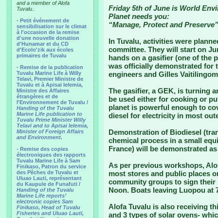
and a member of Alofa
Friday 5th of June is World Env
Tuvalu..
Planet needs you:
-
Petit événement de
“Manage, Protect and Preserve”
sensibilisation sur le climat
à l'occasion de la remise
d'une nouvelle donation
In Tuvalu, activities were plann
d'Hunamar et du CD
committee. They will start on Ju
d'Ecolo'zik aux écoles
primaires de Tuvalu
hands on a gasifier (one of the
was officially demonstrated for
-
Remise de la publication
Tuvalu Marine Life à Willy
engineers and Gilles Vaitilingom,
Telavi, Premier Ministre de
Tuvalu et à Apisai Ielemia,
The gasifier, a GEK, is turning 
Ministre des Affaires
étrangères et de
be used either for cooking or put
l'Environnement de Tuvalu /
planet is powerful enough to co
Handing of the Tuvalu
Marine Life publication to
diesel for electricity in most out
Tuvalu Prime Minister Willy
Telavi and to Apisai Ielemia,
Demonstration of Biodiesel (tran
Minister of Foreign Affairs
and Environment.
chemical process in a small equ
France) will be demonstrated as 
- Remise des copies
électroniques des rapports
Tuvalu Marine Life à Sam
As per previous workshops, Alof
Finikaso, Patron du service
des Pêches de Tuvalu et
most stores and public places on
Uluao Lauti, représentant
community groups to sign their 
du Kaupule de Funafuti /
Noon. Boats leaving Luopou at 7
Handing of the Tuvalu
Marine Life reports’
electronic copies Sam
Alofa Tuvalu is also receiving t
Finikaso, Head of Tuvalu
Fisheries and Uluao Lauti,
and 3 types of solar ovens- whic