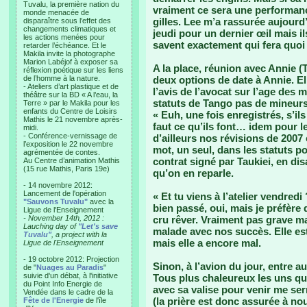
Tuvalu, la première nation du
vraiment ce sera une performanc
monde menacée de
gilles. Lee m’a rassurée aujourd’h
disparaître sous l’effet des
changements climatiques et
jeudi pour un dernier œil mais i
les actions menées pour
savent exactement qui fera quoi s
retarder l’échéance. Et le
Makila invite la photographe
Marion Labéjof à exposer sa
A la place, réunion avec Annie (
réflexion poétique sur les liens
de l’homme à la nature.
deux options de date à Annie. Ell
- Ateliers d’art plastique et de
l’avis de l’avocat sur l’age des
théâtre sur la BD « A l’eau, la
statuts de Tango pas de mineurs
Terre » par le Makila pour les
enfants du Centre de Loisirs
« Euh, une fois enregistrés, s’il
Mathis le 21 novembre après-
faut ce qu’ils font… idem pour le
midi.
- Conférence-vernissage de
d’ailleurs nos révisions de 2007 
l’exposition le 22 novembre
mot, un seul, dans les statuts po
agrémentée de contes.
contrat signé par Taukiei, en disan
Au Centre d’animation Mathis
(15 rue Mathis, Paris 19e)
qu’on en reparle.
- 14 novembre 2012:
Lancement de l'opération
« Et tu viens à l’atelier vendredi
"Sauvons Tuvalu"
avec la
bien passé, oui, mais je préfère 
Ligue de l'Enseignement
- November 14th, 2012 :
cru rêver. Vraiment pas grave ma
Lauching day of
"Let's save
malade avec nos succès. Elle es
Tuvalu"
, a project with la
mais elle a encore mal.
Ligue de l'Enseignement
- 19 octobre 2012: Projection
Sinon, à l’avion du jour, entre au
de "
Nuages au Paradis
"
suivie d'un débat, à l'initiative
Tous plus chaleureux les uns que
du Point Info Energie de
avec sa valise pour venir me ser
Vendée dans le cadre de la
(la prière est donc assurée à no
Fête de l'Energie
de l'île