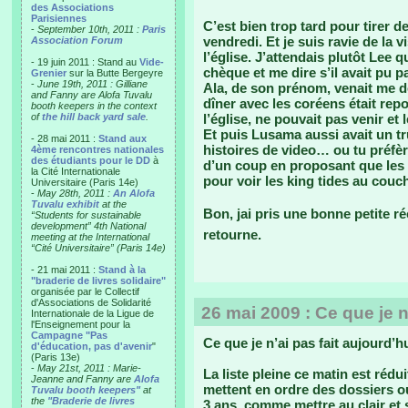
des Associations
Parisiennes
C’est bien trop tard pour tirer d
-
September 10th, 2011 :
Paris
vendredi. Et je suis ravie de la 
Association Forum
l’église. J’attendais plutôt Lee q
- 19 juin 2011 : Stand au
Vide-
chèque et me dire s’il avait pu 
Grenier
sur la Butte Bergeyre
-
June 19th, 2011 : Gilliane
Ala, de son prénom, venait me d
and Fanny are Alofa Tuvalu
dîner avec les coréens était repo
booth keepers in the context
of
the hill back yard sale
.
l’église, ne pouvait pas venir et 
Et puis Lusama aussi avait un 
- 28 mai 2011 :
Stand aux
histoires de video… ou tu préfèr
4ème rencontres nationales
des étudiants pour le DD
à
d’un coup en proposant que les
la Cité Internationale
pour voir les king tides au couch
Universitaire (Paris 14e)
-
May 28th, 2011 :
An Alofa
Tuvalu exhibit
at the
Bon, jai pris une bonne petite ré
“Students for sustainable
development” 4th National
retourne.
meeting at the International
“Cité Universitaire” (Paris 14e)
- 21 mai 2011 :
Stand à la
"braderie de livres solidaire"
organisée par le Collectif
d'Associations de Solidarité
26 mai 2009 : Ce que je n
Internationale de la Ligue de
l'Enseignement pour la
Campagne "Pas
Ce que je n’ai pas fait aujourd’h
d'éducation, pas d'avenir
"
(Paris 13e)
-
May 21st, 2011 : Marie-
La liste pleine ce matin est rédu
Jeanne and Fanny are
Alofa
mettent en ordre des dossiers o
Tuvalu booth keepers"
at
the
"Braderie de livres
3 ans, comme mettre au clair et