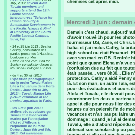
chemises cet après midi.
July, 2013:
several Alofa
Tuvalu members and
supports attend the 12th
Pacific Science
Intercongress "Science for
Mercredi 3 juin : demain
Human Security &
Sustainable Development in
the Pacific Islands & Rim"
Demain c’est chaud, aujourd’hui
at University of the South
Pacific Laucala Campus,
d’avoir trouvé 1h pour les photo
Suva, Fiji
fournisseur US, Zane, et Chris. 
- 24 et 25 juin 2013 : Sea for
fiafia, et j’ai inclus Cathy, la b
Society, consultation des
high school ou était Emanuel. E
parties prenantes à Nausicaa-
avec son mari en GB. Rentrée hier
Boulogne sur Mer
/
June 24 and 25th: Sea for
point que quand Elena m’a vue s
Society consultation forum at
(confusion due au fait que toute
Nausicaa-Boulogne sur Mer.
était passée... vers 8h30... Elle
- du 4 au 30 juin 2013 :
protection. Cathy a aidé Penny s
Exposition photographique
sur le projet Tuvalu Marine
là. Et son mari, un autre Tala, es
Life à l'aquarium de la Porte
pour des évaluations et cours de
Dorée. /
June 4th to 30t,
Alofa et Tuvalu, elle devrait pou
2013h: Tuvalu Marine Life
picture exhibition at the
coordonner les deux « partenaires
tropical aquarium in Paris.
appel à elle pour nous filer des 
- les 6 et 8 juin 2013 :
heures qu’on paierait fin de moi
ateliers pédagogiques sur
vacances et n’ait pas pu faire un
Tuvalu et la biodiversité
dommage : quand je lui ai demandé
marine par l'association
d'Ici et d'Ailleurs à
Tuvalu, elle a d’abord répondu o
l'aquarium de la Porte
obtenait son scholarship ou pas.
Dorée. /
June 6th and 8th,
2013: Kid awareness
tombe et si elle est positive ca 