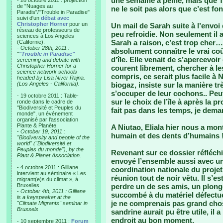
une semaine à peine, mais que T
- 28 octobre 2011 : projection
de "Nuages au
ne le soit pas alors que c’est fo
Paradis"/"Trouble in Paradise"
suivi d'un
débat avec
Christopher Horner
pour un
Un mail de Sarah suite à l’envo
réseau de professeurs de
peu refroidie. Non seulement il a
sciences à Los Angeles
Sarah a raison, c’est trop cher…
(Californie).
-
October 28th, 2011 :
absolument connaître le vrai co
"
"Trouble in Paradise"
d’île. Elle venait de s’apercevo
screening and debate with
Christopher Horner for a
courent librement, chercher à les
science network schools
compris, ce serait plus facile à 
headed by Lisa Niver Rajna.
(Los Angeles - California).
biogaz, insiste sur la manière t
s’occuper de leur cochons.. Peut 
- 19 octobre 2011 : Table-
sur le choix de l’île à après la
ronde dans le cadre de
"Biodiversité et Peuples du
fait pas dans les temps, je dema
monde", un événement
organisé par l'association
Plante & Planète.
A Niutao, Eliala hier nous a mon
-
October 19, 2011 :
humain et des dents d’humains !!
"Biodiversity and people of the
world" ("Biodiversité et
Peuples du monde"), by the
Revenant sur ce dossier réfléchi 
Plant & Planet Association.
envoyé l’ensemble aussi avec un 
- 4 octobre 2011 : Gilliane
coordination nationale du projet 
intervient au séminaire « Les
réunion tout de noir vêtu. Il s’es
migrant(e)s du climat », à
Bruxelles
perdre un de ses amis, un plon
-
October 4th, 2011 : Gilliane
succombé à du matériel défectueu
is a keyspeaker at the
je ne comprenais pas grand chos
"Climate Migrants" seminar in
Brussels
sandrine aurait pu être utile, il 
endroit au bon moment.
- 10 septembre 2011 :
Forum