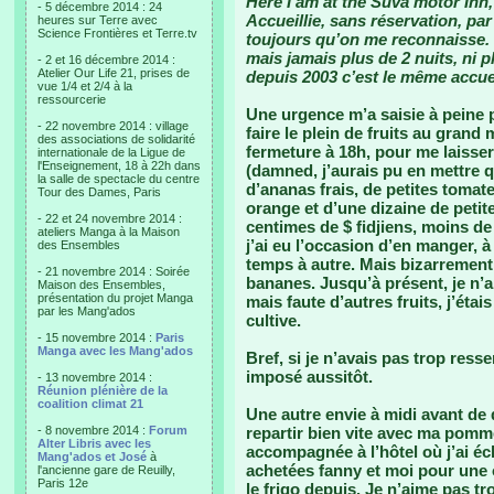
Here I am at the Suva motor Inn,
- 5 décembre 2014 : 24
Accueillie, sans réservation, par
heures sur Terre avec
Science Frontières et Terre.tv
toujours qu’on me reconnaisse. C
mais jamais plus de 2 nuits, ni p
- 2 et 16 décembre 2014 :
Atelier Our Life 21, prises de
depuis 2003 c’est le même accuei
vue 1/4 et 2/4 à la
ressourcerie
Une urgence m’a saisie à peine p
- 22 novembre 2014 : village
faire le plein de fruits au grand 
des associations de solidarité
fermeture à 18h, pour me laisse
internationale de la Ligue de
l'Enseignement, 18 à 22h dans
(damned, j’aurais pu en mettre 
la salle de spectacle du centre
d’ananas frais, de petites tomat
Tour des Dames, Paris
orange et d’une dizaine de petite
- 22 et 24 novembre 2014 :
centimes de $ fidjiens, moins de
ateliers Manga à la Maison
j’ai eu l’occasion d’en manger, 
des Ensembles
temps à autre. Mais bizarrement,
- 21 novembre 2014 : Soirée
bananes. Jusqu’à présent, je n’a
Maison des Ensembles,
présentation du projet Manga
mais faute d’autres fruits, j’éta
par les Mang'ados
cultive.
- 15 novembre 2014 :
Paris
Manga avec les Mang'ados
Bref, si je n’avais pas trop resse
imposé aussitôt.
- 13 novembre 2014 :
Réunion plénière de la
coalition climat 21
Une autre envie à midi avant de qu
- 8 novembre 2014 :
Forum
repartir bien vite avec ma pomm
Alter Libris avec les
accompagnée à l’hôtel où j’ai é
Mang'ados et José
à
achetées fanny et moi pour une 
l'ancienne gare de Reuilly,
Paris 12e
le frigo depuis. Je n’aime pas tro