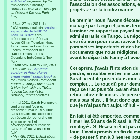
solidaire"
organized by the
l’association des associations, 
International Solidarity
Network of NGOs AT belongs
projets » sur la biodiv marine.
to. (Marché Blanqui, Paris
13e)
Le premier nous l’avons découve
- 16 au 27 mai 2011 : la
managé par Tango et jamais te
fraîchement imprimée
version
terminer ce rapport en payant sa
espagnole de la BD "A
l'eau, la Terre"
sera
administratifs de Tango. La négo
présentée par le Réseau
une réunion pour nous raviver le
Action Climat Tuvaluen dont
paramètres importants et des bo
Alofa Tuvalu est membre, au
Forum Permanent des
documents que nous rédigions, 
Nations Unies sur les
avant le départ de Fanny à l’avi
Questions Indigènes à New
York.
-
From May 16th to 27th, 2011
Cet aprèm, j’avais l’intention d
: The new born
Spanish
version of “our planet
perdre, en solitaire et en me c
under water” comic book
at
Sarah vient de poser dans mon a
the United Nations Permanent
complet…. Le tout dû pour demain
Forum on Indigenous Issues
in New York with the TuCan
reçu ce truc plus tôt. Sarah étai
(Tuvalu Climate Action
retour chez elle inclus. Je pense
Network) representatives.
mais pas plus… Il faut donc que j
- 4 mai 2011: Sarah Hemstock
que je n’ai pas fait aujourd’hui »
tient un stand Alofa et
présente "Small is Beautiful"
dans le cadre de l'exposition
En fait j’ai été emportée, comme
du réseau de recherche en
filmer les 50 ans de Risasi, à l
environnement et
développement durable de
employés. Si Risasi n’était pas 
l'Université de Notts Trent
tour. J’avais promis en fin de ma
(Uk).
-
May 4th, 2011: Exhibit about
» de passer 5 mn à 3 heures po