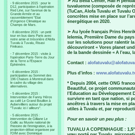
➢ Au Bella Center, Hall H pendan
- 9 décembre 2015 : pour le
tuvaluenne (composée de repré
D12, participation à l’opération
Red Line, sur l’avenue de la
(TuCan, Alofa Tuvalu et Tuvalu 
Grande Armée et au
concrètes mise en place sur l’ar
rassemblement “Etat
énergétique en 2020.
d’Urgence Climatique au
Champs de Mars.
➢ Au lycée français Prins Henri
- 8 décembre 2015 : un petit
tour en bus dans Paris avec
Ielemia, Première Dame du pays 
notre amie et trésorière d’Alofa
sur les solutions pour ralentir 
Tuvalu à Tuvalu, Risasi
Finikaso.
découvriront « Vores planet unde
de la bande dessinée « A l’eau, la
- 7 décembre 2015 : visite à
l’opération Paris-Terre du Jour
de la Terre a l’Espace
Contact :
alofatuvalu@alofatuva
Ephémère.
- 6 décembre 2015 :
Plus d’infos :
www.alofatuvalu.t
participation au Sommet des
196 Chaises à Montreuil dans
* Depuis 2004, cette ONG franco
le cadre du village des
alternatives.
Beautiful, ce projet communauta
l’Education au Développement Du
- 5 décembre 2015 :
Intervention de Fanny Héros
survivre en tant que nation, si p
au café Le Grand Bouillon à
ancêtres à travers la mise en p
Aubervilliers autour du projet
"Tuvalu: ici / ailleurs".
utiles à Tuvalu et, par reproduc
- 5 décembre 2015 :
Pour en savoir un peu plus :
intervention de Gilliane Le
Gallic au Musée national de
l’histoire de l’immigration, à la
TUVALU A COPENHAGUE : 1,5° maxi
projection-débat organisee par
l’OIM avec Dominique
vœu porté par Tuvalu, micronat