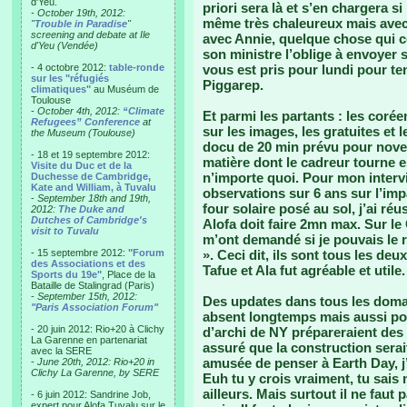
d'Yeu.
priori sera là et s’en chargera s
- October 19th, 2012:
même très chaleureux mais avec
"
Trouble in Paradise
"
screening and debate at Ile
avec Annie, quelque chose qui co
d'Yeu (Vendée)
son ministre l’oblige à envoyer
- 4 octobre 2012:
table-ronde
vous est pris pour lundi pour ten
sur les "réfugiés
Piggarep.
climatiques"
au Muséum de
Toulouse
-
October 4th, 2012:
“Climate
Et parmi les partants : les corée
Refugees” Conference
at
sur les images, les gratuites et 
the Museum (Toulouse)
docu de 20 min prévu pour novem
- 18 et 19 septembre 2012:
matière dont le cadreur tourne e
Visite du Duc et de la
n’importe quoi. Pour mon interv
Duchesse de Cambridge,
Kate and William, à Tuvalu
observations sur 6 ans sur l’im
-
September 18th and 19th,
four solaire posé au sol, j’ai réu
2012:
The Duke and
Dutches of Cambridge's
Alofa doit faire 2mn max. Sur le 
visit to Tuvalu
m’ont demandé si je pouvais le re
- 15 septembre 2012:
"Forum
». Ceci dit, ils sont tous les deu
des Associations et des
Tafue et Ala fut agréable et utile.
Sports du 19e"
, Place de la
Bataille de Stalingrad (Paris)
-
September 15th, 2012:
Des updates dans tous les domai
"Paris Association Forum"
absent longtemps mais aussi pou
- 20 juin 2012: Rio+20 à Clichy
d’archi de NY prépareraient des 
La Garenne en partenariat
assuré que la construction serai
avec la SERE
amusée de penser à Earth Day, j’
-
June 20th, 2012: Rio+20 in
Clichy La Garenne, by SERE
Euh tu y crois vraiment, tu sais
ailleurs. Mais surtout il ne faut 
- 6 juin 2012: Sandrine Job,
expert pour Alofa Tuvalu sur le