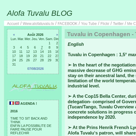
Alofa Tuvalu BLOG
/
/
/
/
/
/
Accueil
Www.alofatuvalu.tv
FACEBOOK
You Tube
Flickr
Twitter
Me C
Tuvalu in Copenhagen -
«
Août 2026
»
Lun.
Mar.
Mer.
Jeu.
Ven.
Sam.
Dim.
1
2
English
3
4
5
6
7
8
9
10
11
12
13
14
15
16
Tuvalu in Copenhagen : 1,5° m
17
18
19
20
21
22
23
24
25
26
27
28
29
30
➢ In the heart of the negotiatio
31
07/08/2026
massive decrease of GHG emissi
stay on their ancestral land, the
limitation of the world temperat
industrial level.
➢ A the Cop15 Bella Center, du
delegation- comprised of Gove
AGENDA !
(Tucan/Tango, Tuvalu Overview an
2016
concrete solutions in progress o
independence by 2020.
TIME TO SIT BACK AND
THINK
ENFIN LA POSSIBILITE DE
➢ At the Prins Henrik French Lyc
FAIRE PAUSE POUR
Alofa Tuvalu‘s patron, will shar
REFLECHIR