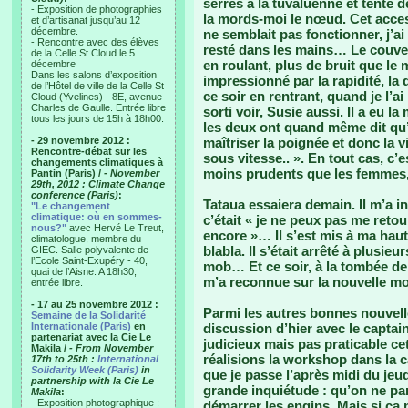
serrés à la tuvaluenne et tenté d
- Exposition de photographies
la mords-moi le nœud. Cet acces
et d’artisanat jusqu’au 12
décembre.
ne semblait pas fonctionner, j’ai
- Rencontre avec des élèves
resté dans les mains… Le couver
de la Celle St Cloud le 5
en roulant, plus de bruit que le 
décembre
Dans les salons d’exposition
impressionné par la rapidité, 
de l’Hôtel de ville de la Celle St
ce soir en rentrant, quand je l’a
Cloud (Yvelines) - 8E, avenue
Charles de Gaulle. Entrée libre
sorti voir, Susie aussi. Il a eu
tous les jours de 15h à 18h00.
les deux ont quand même dit qu’i
- 29 novembre 2012 :
maîtriser la poignée et donc la vi
Rencontre-débat sur les
sous vitesse.. ». En tout cas, c
changements climatiques à
moins prudents que les femmes,
Pantin (Paris) /
- November
29th, 2012 : Climate Change
conference (Paris)
:
Tataua essaiera demain. Il m’a in
"Le changement
climatique: où en sommes-
c’était « je ne peux pas me retou
nous?"
avec Hervé Le Treut,
encore »… Il s’est mis à ma ha
climatologue, membre du
blabla. Il s’était arrêté à plusi
GIEC. Salle polyvalente de
l’Ecole Saint-Exupéry - 40,
mob… Et ce soir, à la tombée de l
quai de l’Aisne. A 18h30,
m’a reconnue sur la nouvelle mo
entrée libre.
- 17 au 25 novembre 2012 :
Parmi les autres bonnes nouvelle
Semaine de la Solidarité
Internationale (Paris)
en
discussion d’hier avec le captain 
partenariat avec la Cie Le
judicieux mais pas praticable ce
Makila /
- From November
réalisions la workshop dans la ca
17th to 25th :
International
Solidarity Week (Paris)
in
que je passe l’après midi du jeu
partnership with la Cie Le
grande inquiétude : qu’on ne par
Makila
:
- Exposition photographique :
démarrer les engins. Mais si ca