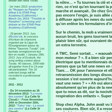
debate with Alofa Tuvalu.
la nôtre… « Tu tournes la clé e
rien, ce n’est qu’en tournant la p
-1er mars 2013:
projection
de "Nuages au Paradis" et
marche et avançait.. De chez Grac
débat à la STAR Prep
pas encore l’engin, je suis allée
Academy (Californie) /
March 1st, 2013: "Trouble in
à diffuser après les news du soi
Paradise" screening and
qu’on enlève les formulaires d’in
debate at the STAR Prep
Academy (California)
Sur le chemin, la mob a vraiment 
- 29 janvier 2013: Jury
aucun bruit, les gens tournent 
d'
Ecolo'zik
, le concours
d'écriture de chansons
plaisir bien sûr, qui ouvraient 
organisé par la Ligue de
un extra terrestre.
l'Enseignement autour du
thème "Sauvons Tuvalu". Les
lauréats enregistreront leur
A TMC, Semi sortait… « waouah c
titre en studio. /
January 29th,
mon moteur ? ». Il a bien sûr pen
2013: Jury of Ecolozik, the
song writing contest about
électrique que tu mentionnais da
Tuvalu. 40 classes, 1000 kids
penses que ça fait une news en so
all together from 8 to 14 year
old participated. The 18
Tiani…. OK pour l’annonce et ell
selected songs will be
retransmission des longs disco
recorded in a professional
session s’est ouverte aujourd’hu
studio.
vaut une news ? » « Ah oui alors
2011 - 2012
absolument qu’en plus de la news
- Du 14 novembre au 16
que tu nous as dit, sur la nociv
décembre 2012:
"La route
respiration des enfants ». Super 
des contes"
(La Celle St
Cloud) /
- From November
14th to December 15th,
Stop chez Alpha. John avait vu 
2012:
"Tales' trip - La route
ses coutures. Bien sûr, il a ress
des contes"
(La Celle St
Cloud)
: