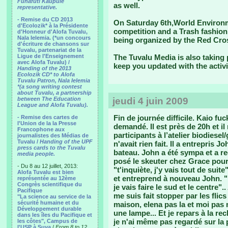
Funafuti Kaupule
as well.
representative.
- Remise du CD 2013
On Saturday 6th,World Environme
d'Ecolozik* à la Présidente
competition and a Trash fashion 
d'Honneur d'Alofa Tuvalu,
Nala Ielemia. (*un concours
being organized by the Red Cros
d'écriture de chansons sur
Tuvalu, partenariat de la
Ligue de l'Enseignement
The Tuvalu Media is also taking 
avec Alofa Tuvalu) /
keep you updated with the activi
Handing of the 2013
Ecolozik CD* to Alofa
Tuvalu Patron, Nala Ielemia
*(a song writing contest
about Tuvalu, a partnership
between The Education
jeudi 4 juin 2009
League and Alofa Tuvalu).
Fin de journée difficile.
Kaio fuck
- Remise des cartes de
l'Union de la la Presse
demandé. Il est près de 20h et il 
Francophone aux
participants à l’atelier biodiesel
journalistes des Médias de
Tuvalu /
Handing of the UPF
n'avait rien fait. Il a entrepris 
press cards to the Tuvalu
bateau. John a été sympa et a re
media people.
posé le skeuter chez Grace pour 
- Du 8 au 12 juillet, 2013:
"t'inquiète, j'y vais tout de suit
Alofa Tuvalu est bien
et entreprend à nouveau John. "Ka
représentée au 12ème
Congrès scientifique du
je vais faire le sud et le centre".
Pacifique
me suis fait stopper par les flics
"La science au service de la
sécurité humaine et du
maison, elena pas la et moi pas 
Développement durable
une lampe... Et je repars à la rec
dans les îles du Pacifique et
je n'ai même pas regardé sur la p
les côtes", Campus de
l'USP à Suva
/
From 8 to 12