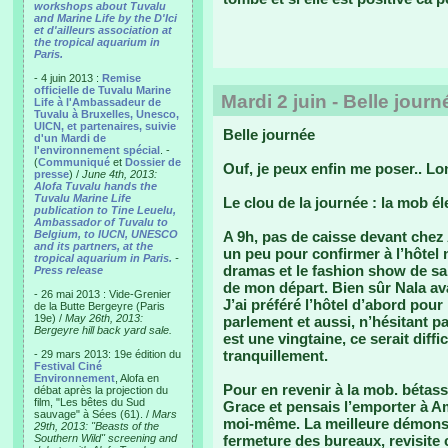
workshops about Tuvalu
and Marine Life by the D'Ici
et d'ailleurs association at
the tropical aquarium in
Paris.
- 4 juin 2013 :
Remise
officielle de Tuvalu Marine
Mardi 2 juin - Belle journ
Life à l'Ambassadeur de
Tuvalu à Bruxelles, Unesco,
UICN, et partenaires, suivie
Belle journée
d'un Mardi de
l'environnement spécial
. -
(
Communiqué
et
Dossier de
Ouf, je peux enfin me poser.. L
presse
) /
June 4th, 2013:
Alofa Tuvalu hands the
Tuvalu Marine Life
Le clou de la journée : la mob él
publication to Tine Leuelu,
Ambassador of Tuvalu to
Belgium, to IUCN, UNESCO
A 9h, pas de caisse devant chez
and its partners, at the
un peu pour confirmer à l’hôtel 
tropical aquarium in Paris.
-
dramas et le fashion show de sam
Press release
de mon départ. Bien sûr Nala av
- 26 mai 2013 : Vide-Grenier
J’ai préféré l’hôtel d’abord pou
de la Butte Bergeyre (Paris
19e) /
May 26th, 2013:
parlement et aussi, n’hésitant pas 
Bergeyre hill back yard sale.
est une vingtaine, ce serait diffic
tranquillement.
- 29 mars 2013: 19e édition du
Festival Ciné
Environnement
, Alofa en
Pour en revenir à la mob. bétasse
débat après la projection du
film, "Les bêtes du Sud
Grace et pensais l’emporter à Am
sauvage" à Sées (61). /
Mars
moi-même. La meilleure démonstr
29th, 2013: "Beasts of the
Southern Wild" screening and
fermeture des bureaux, revisite