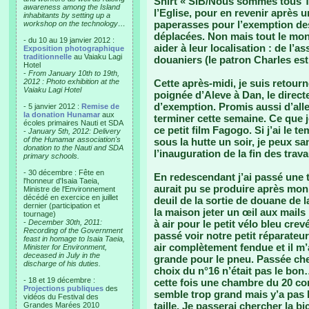
Shirt « SiB/Nous sommes tous Tu
awareness among the Island
l’Eglise, pour en revenir après 
inhabitants by setting up a
paperasses pour l’exemption des 
workshop on the technology…
déplacées. Non mais tout le mon
- du 10 au 19 janvier 2012 :
aider à leur localisation : de l’
Exposition photographique
traditionnelle
au Vaiaku Lagi
douaniers (le patron Charles est
Hotel
-
From January 10th to 19th,
2012 : Photo exhibition at the
Cette après-midi, je suis retou
Vaiaku Lagi Hotel
poignée d’Aleve à Dan, le direct
d’exemption. Promis aussi d’aller
- 5 janvier 2012 :
Remise de
la donation Hunamar
aux
terminer cette semaine. Ce que je 
écoles primaires Nauti et SDA
ce petit film Fagogo. Si j’ai le 
-
January 5th, 2012: Delivery
of the Hunamar association's
sous la hutte un soir, je peux 
donation to the Nauti and SDA
l’inauguration de la fin des trav
primary schools.
- 30 décembre : Fête en
En redescendant j’ai passé une 
l'honneur d'Isaia Taeia,
aurait pu se produire après mon i
Ministre de l'Environnement
décédé en exercice en juillet
deuil de la sortie de douane de 
dernier (participation et
la maison jeter un œil aux mails
tournage)
-
December 30th, 2011:
à air pour le petit vélo bleu cre
Recording of the Government
passé voir notre petit réparateur
feast in homage to Isaia Taeia,
air complètement fendue et il m’
Minister for Environment,
deceased in July in the
grande pour le pneu. Passée ch
discharge of his duties.
choix du n°16 n’était pas le bon…
- 18 et 19 décembre :
cette fois une chambre du 20 com
Projections publiques
des
semble trop grand mais y’a pas l
vidéos du Festival des
taille. Je passerai chercher la b
Grandes Marées 2010