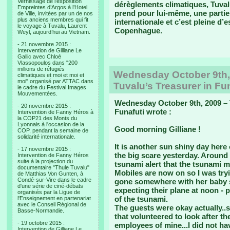
Vernissage de l’exposition
dérèglements climatiques, Tuval
Empreintes d’Argos à l’Hotel
prend pour lui-même, une partie 
de Ville, invitées par un de nos
plus anciens membres qui fit
internationale et c’est pleine d’
le voyage à Tuvalu, Laurent
Copenhague.
Weyl, aujourd’hui au Vietnam.
- 21 novembre 2015 :
Intervention de Gilliane Le
Gallic avec Chloé
Vlassopoulos dans "200
millions de réfugiés
Wednesday October 9th, 
climatiques et moi et moi et
moi" organisé par ATTAC dans
Tuvalu’s Treasurer in Fun
le cadre du Festival Images
Mouvementées.
Wednesday October 9th, 2009 – T
- 20 novembre 2015 :
Funafuti wrote :
Intervention de Fanny Héros à
la COP21 des Monts du
Lyonnais à l'occasion de la
Good morning Gilliane !
COP, pendant la semaine de
solidarité internationale.
It is another sun shiny day here
- 17 novembre 2015 :
the big scare yesterday. Around
Intervention de Fanny Héros
suite à la projection du
tsunami alert that the tsunami 
documentaire "Thule Tuvalu"
Mobiles are now on so I was tryi
de Matthias Von Gunten, à
Condé-sur-Vire dans le cadre
gone somewhere with her baby 
d'une série de ciné-débats
expecting their plane at noon - 
organisés par la Ligue de
of the tsunami.
l'Enseignement en partenariat
avec le Conseil Régional de
The guests were okay actually..s
Basse-Normandie.
that volunteered to look after t
- 19 octobre 2015 :
employees of mine...I did not ha
Intervention de Gilliane Le