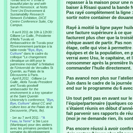
Tuvalu and AT’s small is
repasser à la maison pour une no
beautiful plan by and with
baiser à Risasi quand la bande fu
Sarah Hemstock. at Notts
Trent Uni Environment &
Pas rayé complètement la ligne
Sustainability Research
sortir notre container de douane
Network Exhibition, DICE
Centre Conference Suite, City
Campus.
Rayé à moitié la ligne payer hui
une facture supérieure à ce que
- 8 avril 2011 de 10h à 12h30 :
Gilliane Le Gallic, Présidente
facturent plus cher que la troisi
d'Alofa Tuvalu et
chèque avant de partir. Pas no
Ambassadrice de Tuvalu pour
l'Environnement participe à la
étape, celle qui vise à permettr
table-ronde "
Bye, Bye,
équipes et de la population, en p
Culture
" dans le cadre du
colloque "Le changement
verrai avec Usu, le capitaine, et
climatique un défi pour le
consommer après la première livr
patrimoine mondial" à l'initiative
commander l’huile directement. 
de l'Université de Versailles St
Quentin, au Palais de la
Découverte à Paris.
Pas avancé non plus sur l’atelie
-
April 8,2011 : Gilliane Le
Gallic, Alofa Tuvalu President
Juin dans le cadre de la journé
and Tuvalu goodwill
end sur le programme du 6 avec 
ambassador for the
environment is a key speaker
at the Saint Quentin
Un tout petit pas en avant sur le
University’s conference, "
Bye,
l’équipe/partenaire (quelques c
Bye, Culture
" about CC and
culture loss at the Palais de la
s’étaient réunis en début d’ann
Decouverte, (Paris, 8e).
fait parvenir ses rapports de r
- 1er au 7 avril 2011 :
"A
(moi je ne demande rien, ils so
l'eau, la Terre"
à Ste Luce
(Martinique) pour des ateliers
Pas encore réussi à avoir confi
avec les primaires pendant la
semaine du développement