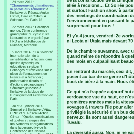
de la construction de la clinique
- 24 mars 2014 :
allée à reculons… Et Soirée pou
"Changements climatiques:
la parole aux témoins"
à
et surtout Fashion show à partir
l'initiative du Réseau Action
des meetings de coordination de
Climat, Care et Oxfam. A
Sciences Po, Paris 7è
l’environnement en passant le p
surprenant pour tous !
- 22 mars 2014 : L'archipel
monde, 7ème conférence
grand public du cycle « Iles
Et y’a 4 jours, vendredi 2e work
laboratoires » organisé par
ni Leota ni Utala mais devant 7
l'IRD à la bibliothèque de
l’Alcazar, Marseille
De la chambre suvaenne, avec un
- 5 mars 2014 : " La Solidarité
quand même de répondre à quelqu
Internationale : de la
sensibilisation à l'action, dans
des mois en culpabilisant beauc
quelles dynamiques
éducatives se situer ?
Echanges et réflexions sur la
En rentrant du marché, ceci dit, 
place de l'engagement en
posent au bar de ce genre d’hôt
France et à l'étranger ;
présentation d'outils et
bock de bière à la main. Nous éti
d'actions pédagogiques ".
Séminaire jeunesse à
Ce qui m’a frappée aujourd’hui e
l'initiative de la Ligue de
l'Enseignement Fédération de
verdoyance vue du haut, ce n’es
Paris
premières années mais la vitess
- 30 et 31 janvier 2014 :
voyages à travers l’île pour alle
Séminaire à l'initiative d'Attac,
privilégié la sécurité d’un bus d
CRID et du Réseau Action
nerveux, ils sont aussi dangere
Climat - "Quelles mobilisations
et quelles stratégies des
Tuvalu.
mouvements et organisations
dans la perspective de la
Conférence des Nations-
La diversité aussi. Non, je ne va