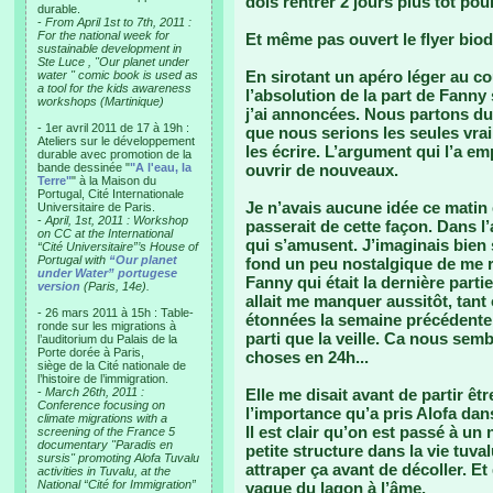
dois rentrer 2 jours plus tôt pou
durable.
-
From April 1st to 7th, 2011 :
For the national week for
Et même pas ouvert le flyer biod
sustainable development in
Ste Luce , "Our planet under
En sirotant un apéro léger au couc
water " comic book is used as
a tool for the kids awareness
l’absolution de la part de Fanny 
workshops (Martinique)
j’ai annoncées. Nous partons du 
- 1er avril 2011 de 17 à 19h :
que nous serions les seules vrai
Ateliers sur le développement
les écrire. L’argument qui l’a e
durable avec promotion de la
bande dessinée "
"A l'eau, la
ouvrir de nouveaux.
Terre"
" à la Maison du
Portugal, Cité Internationale
Je n’avais aucune idée ce matin
Universitaire de Paris.
-
April, 1st, 2011 : Workshop
passerait de cette façon. Dans l
on CC at the International
qui s’amusent. J’imaginais bien
“Cité Universitaire”’s House of
Portugal with
“Our planet
fond un peu nostalgique de me r
under Water” portugese
Fanny qui était la dernière parti
version
(Paris, 14e).
allait me manquer aussitôt, ta
- 26 mars 2011 à 15h : Table-
étonnées la semaine précédente e
ronde sur les migrations à
parti que la veille. Ca nous sembl
l’auditorium du Palais de la
Porte dorée à Paris,
choses en 24h...
siège de la Cité nationale de
l’histoire de l’immigration.
-
March 26th, 2011 :
Elle me disait avant de partir êt
Conference focusing on
l’importance qu’a pris Alofa dan
climate migrations with a
Il est clair qu’on est passé à un
screening of the France 5
documentary "Paradis en
petite structure dans la vie tuva
sursis" promoting Alofa Tuvalu
attraper ça avant de décoller. Et
activities in Tuvalu, at the
National “Cité for Immigration”
vague du lagon à l’âme.