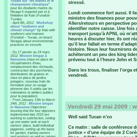
Tuvalu sur "les marins et le
stressé.
changement climatique"
pour les étudiants marins du
Nivaga II organisé par et à
Lundi commence fort aussi. Il fa
l'initiative de Kaio (Funafuti -
ministre des finances pour pouvo
Tuvalu).
Allers/retours en perspective pou
-
April 4th, 2012 :
Workshop
about "seafarers and
identifier notre caisse. Une fois
climate change"
by Kaio with
transport jusqu’à APNL où m’at
seafarers and trainees
(Funafuti – Tuvalu, on board
heures à discuter hier, ils ont r
Nivaga) about environmental
qu’il leur fallait en terme d’ada
practices on vessels.
histoire. Nous leur fournirons do
- Du 17 janvier au 24 mars
achèteront un peu des king tides 
2012:
Mission biogaz à
prévenu tout à l’heure John et Su
Nanumea
(mise en place de
récupérateurs d'eau,
remplacement des réchauds,
Dans les trous, finaliser l’orga 
construction des porcheries,
distributions de graines et
vendredi.
mise en place de jardins
potagers, nouveau train de
formation pour un usage
pérenne des 4 unités par les
volontaires et ateliers publics
pour la population)
-
From January 13th to March
24th, 2012 :
Mission biogas
Vendredi 29 mai 2009 : w
in Nanumea
Objectives :
insuring that the four digesters
implemented late 2010 are
Well said Tucan n’co
working to satisfaction, setting
up one water tank at each
owners' place, build individual
Ce matin : salle de conférence d
piggeries, setting up the basis
justice » d’une équipe de 2 Coré
for garden, training owners
and workers as well as raising