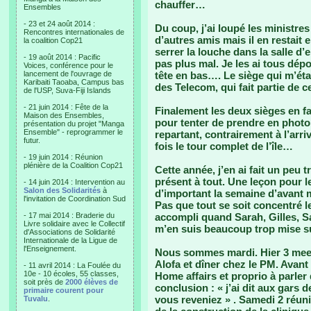
chauffer…
Ensembles
- 23 et 24 août 2014 :
Du coup, j’ai loupé les ministre
Rencontres internationales de
d’autres amis mais il en restait
la coalition Cop21
serrer la louche dans la salle d’
- 19 août 2014 : Pacific
pas plus mal. Je les ai tous dép
Voices, conférence pour le
lancement de l'ouvrage de
tête en bas…. Le siège qui m’étai
Karibaiti Taoaba, Campus bas
des Telecom, qui fait partie de 
de l'USP, Suva-Fiji Islands
- 21 juin 2014 : Fête de la
Finalement les deux sièges en fac
Maison des Ensembles,
pour tenter de prendre en photo 
présentation du projet "Manga
Ensemble" - reprogrammer le
repartant, contrairement à l’arri
futur.
fois le tour complet de l’île…
- 19 juin 2014 : Réunion
plénière de la Coalition Cop21
Cette année, j’en ai fait un peu
présent à tout. Une leçon pour l
- 14 juin 2014 : Intervention au
Salon des Solidarités
à
d’important la semaine d’avant 
l'invitation de Coordination Sud
Pas que tout se soit concentré 
- 17 mai 2014 : Braderie du
accompli quand Sarah, Gilles, Sa
Livre solidaire avec le Collectif
m’en suis beaucoup trop mise su
d'Associations de Solidarité
Internationale de la Ligue de
l'Enseignement.
Nous sommes mardi. Hier 3 meet
Alofa et dîner chez le PM. Avant 
- 11 avril 2014 : La Foulée du
10e - 10 écoles, 55 classes,
Home affairs et proprio à parler
soit près de
2000 élèves de
conclusion : « j’ai dit aux gars 
primaire courent pour
vous reveniez » . Samedi 2 réuni
Tuvalu
.