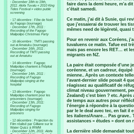
-
December 18th to 19th,
faire dans la demi heure, m’a dit q
2011: Alofa Tuvalu « 2010 King
c’était samedi.
Tides Festival » video public
screening
Ce matin, j’ai dit à Susie, qui re
- 17 décembre : Fête de Noël
du Fagogo (tournage)
que j’essaierai de trouver les t
-
December 17th, 2011 :
mêmes need de légèreté, quasi
Recording of the Fagogo
Malipolipo Christmas Party
Pour en revenir aux Coréens, j’a
- 16 décembre : TMTI passing
tuvaluens ce matin. Tafue est trè
out at Amatuku (tournage)
-
December 16th, 2011 :
mais pas encore les RET… et les d
Recording of TMTI passing
migrants en NZ.
out at Amatuku
- 14 décembre : Fagogo
La paire était composée d’une 
Malipolipo chantent à l'hôpital
coréenne, et un cadreur, équipé
(tournage)
-
December 14th, 2011 :
mienne.. Après un contexte tell
Recording of Fagogo
l’avant-dernier slide posait 4 
Malipolipo singing at the
hospital
réagissez au qualificatif de réfu
climat niveau gouvernement, pe
- 13 décembre : Fagogo
Zealand) c’est bien ? etc. Après 
Malipolipo chantent pour les
prisonniers (tournage)
de temps aux autres pour réfléch
-
December 13th, 2011:
l’énergie à répondre à la questi
Recording of Fagogo
Malipolipo singing for
par le le deal avec tec, en fait il
prisoners
les italiens/Anare… Pas grave.. 
assistances « études » dont on n
- 12 décembre : Projection du
Film réalisé par Gilliane sur le
Water Quizz à IRWM
La dernière slide demandait tout
-
December 12th, 2011: Alofa