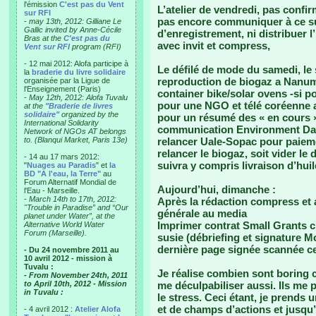
l'émission
C'est pas du Vent
L’atelier de vendredi, pas confir
sur RFI
pas encore communiquer à ce su
-
may 13th, 2012: Gilliane Le
Gallic invited by Anne-Cécile
d’enregistrement, ni distribuer l
Bras at the
C'est pas du
avec invit et compress,
Vent sur RFI
program (RFI)
- 12 mai 2012: Alofa participe à
Le défilé de mode du samedi, le
la
braderie du livre solidaire
reproduction de biogaz a Nanume
organisée par la Ligue de
l'Enseignement (Paris)
container bike/solar ovens -si 
-
May 12th, 2012: Alofa Tuvalu
pour une NGO et télé coréenne a
at the
"Braderie de livres
solidaire"
organized by the
pour un résumé des « en cours 
International Solidarity
communication Environment Day, 
Network of NGOs AT belongs
to. (Blanqui Market, Paris 13e)
relancer Uale-Sopac pour paieme
relancer le biogaz, soit vider le 
- 14 au 17 mars 2012:
suivra y compris livraison d’huil
"
Nuages au Paradis
" et
la
BD "A l'eau, la Terre"
au
Forum Alternatif Mondial de
Aujourd’hui, dimanche :
l'Eau - Marseille.
-
March 14th to 17th, 2012:
Après la rédaction compress et a
"Trouble in Paradise” and “Our
générale au media
planet under Water”, at the
Imprimer contrat Small Grants c
Alternative World Water
Forum (Marseille).
susie (débriefing et signature M
dernière page signée scannée ce s
- Du 24 novembre 2011 au
10 avril 2012 - mission à
Tuvalu :
Je réalise combien sont boring ce
- From November 24th, 2011
to April 10th, 2012 - Mission
me déculpabiliser aussi. Ils me 
in Tuvalu :
le stress. Ceci étant, je prends 
et de champs d’actions et jusqu’à
- 4 avril 2012 :
Atelier Alofa