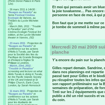
(Porte Doree Palace in Paris
12e).
Et moi qui pensais avoir un blue
- 26 mars 2011 à 14h30 :
la joie tuvaluenne… Pas encore r
"
Nuages au Paradis
" au
personne en face de moi, à qui 
3eme
Festival Cinéma
Ecologie
de Vanves, au
Théâtre du Lycée Michelet
Bon faut que je me mette sur 
(92)
-
March 26th, 2011 : "Trouble
je tombe de sommeil à même pas
in Paradise" part of the
Cinéma Ecologie Festival 3rd
edition, at the Lycée Michelet
theater in Vanves, (92)
-
23 mars 2011
: Projection de
"
Nuages au Paradis
" et
Mercredi 20 mai 2009 suit
conférence sur les actions
planche
d'Alofa à Tuvalu, par Sarah
pour la Société des Iles du
Pacifique de Grande Bretagne
Y’a encore du pain sur la planch
et d'Ireland à l'église St
Philippe à Londres.
-
March, 23rd, 2011
:
Gilles repart demain. Sandrine, 
"
Trouble in Paradise
"
screening and lecture on what
dans nos plannings est repartie i
Alofa Tuvalu is doing in Tuvalu,
passé tant pour Gilles et le biod
for the Pacific Islands Society
pu récupérer toutes les infos qui
of the UK and Ireland at St
Philips Church, Earls Court,
son rapport préliminaire sur la B
London, by Sarah Hemstock
semaines de préparation, de for
-
11 mars 2011
: Projection de
Tmti sur les 2 équipements que no
"
Nuages au Paradis
" et
public a été un réel succès et va
conférence sur les actions
du coin.
d'Alofa à Tuvalu, par Sarah
pour les étudiants de