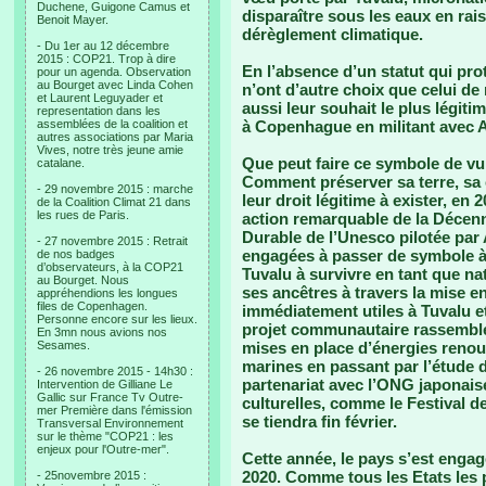
Duchene, Guigone Camus et
disparaître sous les eaux en rais
Benoit Mayer.
dérèglement climatique.
- Du 1er au 12 décembre
2015 : COP21. Trop à dire
En l’absence d’un statut qui pro
pour un agenda. Observation
au Bourget avec Linda Cohen
n’ont d’autre choix que celui de r
et Laurent Leguyader et
aussi leur souhait le plus légiti
representation dans les
assemblées de la coalition et
à Copenhague en militant avec 
autres associations par Maria
Vives, notre très jeune amie
Que peut faire ce symbole de vul
catalane.
Comment préserver sa terre, sa 
- 29 novembre 2015 : marche
leur droit légitime à exister, en 
de la Coalition Climat 21 dans
les rues de Paris.
action remarquable de la Décen
Durable de l’Unesco pilotée par 
- 27 novembre 2015 : Retrait
engagées à passer de symbole à
de nos badges
d’observateurs, à la COP21
Tuvalu à survivre en tant que nat
au Bourget. Nous
ses ancêtres à travers la mise e
appréhendions les longues
files de Copenhagen.
immédiatement utiles à Tuvalu e
Personne encore sur les lieux.
projet communautaire rassemble 
En 3mn nous avions nos
Sesames.
mises en place d’énergies renou
marines en passant par l’étude 
- 26 novembre 2015 - 14h30 :
partenariat avec l’ONG japonais
Intervention de Gilliane Le
Gallic sur France Tv Outre-
culturelles, comme le Festival 
mer Première dans l'émission
se tiendra fin février.
Transversal Environnement
sur le thème "COP21 : les
enjeux pour l'Outre-mer".
Cette année, le pays s’est enga
2020. Comme tous les Etats les
- 25novembre 2015 :