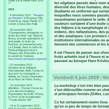
Unies sur le climat Paris 2015
les végétaux passés dans mon ang
?"
diversité des êtres humains, des 
2013
étudiants en uniforme qui sortai
lesquelles nous sommes passés p
- 8 décembre 2013 :
"Nuages
au Paradis"
à l'Ecopass Film
musulmanes portaient le voile, d
Festival au Japan Pacific ICT
couleurs sortaient d’une école c
Center à Suva (Iles Fidji)
des fidjiens à la morphologie et 
- 28 novembre 2013 :
indiens, des mélanésiens, des pol
"Changements climatiques et
et des asiatiques. Les premiers
droits des états" par Natacha
Bracq, avocate spécialisée en
institutions internationales ou
droit public et droits de
tiennent des commerces et les bo
l'homme, en partenariat avec
La Cimade, dans le cadre du
Festival Migrant'scène à
Il est l’heure de passer aux cho
l'Espace des Diversités et de
la Laïcité de Toulouse.
fruits achetés tout à l’heure et a
http://www.lacimade.org/minisites/migrantscene
passant au kiosque Hare Krishn
- 22 novembre 2013 :
Semaine de la Solidarité
Internationale, Alofa Tuvalu en
duo avec la compagnie Le
Makila, au Centre d'animation
Vendredi 5 juin 2009 : 
de la Place de Fêtes (Paris)
La workshop s’est très bien passé
- 16 novembre 2013 :
Alterlibris - Premier Forum du
s’est débrouillée comme un chef
Livre des Associations -
et principaux formés (Gilles, Leo
Présentation de la BD "A l'eau,
la Terre" et de la publication
"Tuvalu Marine Life".
Ce fut certainement moins lisse
- 16 et 17 septembre 2013 :
qu’en si peu de temps de formatio
Sea for Society, consultation