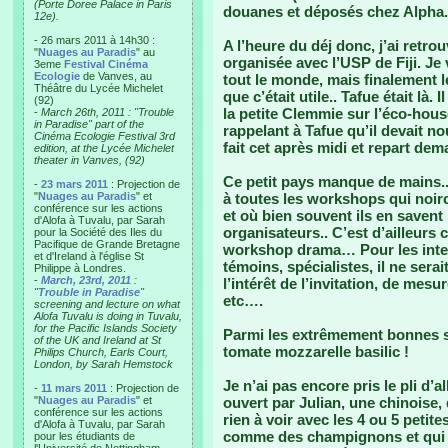
(Porte Doree Palace in Paris
douanes et déposés chez Alpha.
12e).
- 26 mars 2011 à 14h30 :
A l’heure du déj donc, j’ai retr
"
Nuages au Paradis
" au
organisée avec l’USP de Fiji. J
3eme
Festival Cinéma
Ecologie
de Vanves, au
tout le monde, mais finalement 
Théâtre du Lycée Michelet
que c’était utile.. Tafue était là
(92)
la petite Clemmie sur l’éco-hous
-
March 26th, 2011 : "Trouble
in Paradise" part of the
rappelant à Tafue qu’il devait no
Cinéma Ecologie Festival 3rd
fait cet après midi et repart d
edition, at the Lycée Michelet
theater in Vanves, (92)
Ce petit pays manque de mains.. 
-
23 mars 2011
: Projection de
"
Nuages au Paradis
" et
à toutes les workshops qui noir
conférence sur les actions
et où bien souvent ils en savent
d'Alofa à Tuvalu, par Sarah
organisateurs.. C’est d’ailleu
pour la Société des Iles du
Pacifique de Grande Bretagne
workshop drama… Pour les interv
et d'Ireland à l'église St
témoins, spécialistes, il ne sera
Philippe à Londres.
-
March, 23rd, 2011
:
l’intérêt de l’invitation, de mes
"
Trouble in Paradise
"
etc….
screening and lecture on what
Alofa Tuvalu is doing in Tuvalu,
for the Pacific Islands Society
Parmi les extrêmement bonnes su
of the UK and Ireland at St
tomate mozzarelle basilic !
Philips Church, Earls Court,
London, by Sarah Hemstock
Je n’ai pas encore pris le pli d’a
-
11 mars 2011
: Projection de
"
Nuages au Paradis
" et
ouvert par Julian, une chinoise,
conférence sur les actions
rien à voir avec les 4 ou 5 peti
d'Alofa à Tuvalu, par Sarah
comme des champignons et qui n
pour les étudiants de