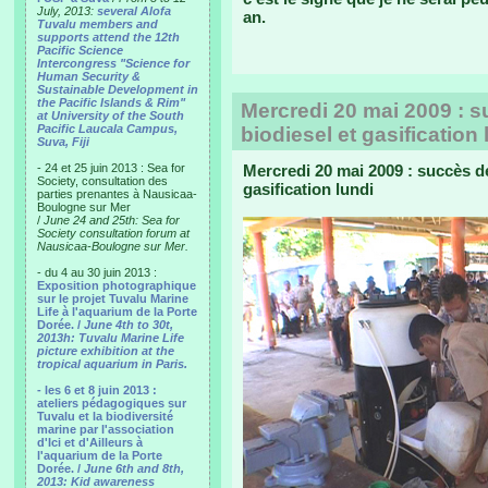
July, 2013:
several Alofa
an.
Tuvalu members and
supports attend the 12th
Pacific Science
Intercongress "Science for
Human Security &
Sustainable Development in
the Pacific Islands & Rim"
Mercredi 20 mai 2009 : su
at University of the South
Pacific Laucala Campus,
biodiesel et gasification 
Suva, Fiji
- 24 et 25 juin 2013 : Sea for
Mercredi 20 mai 2009 : succès de 
Society, consultation des
gasification lundi
parties prenantes à Nausicaa-
Boulogne sur Mer
/
June 24 and 25th: Sea for
Society consultation forum at
Nausicaa-Boulogne sur Mer.
- du 4 au 30 juin 2013 :
Exposition photographique
sur le projet Tuvalu Marine
Life à l'aquarium de la Porte
Dorée. /
June 4th to 30t,
2013h: Tuvalu Marine Life
picture exhibition at the
tropical aquarium in Paris.
- les 6 et 8 juin 2013 :
ateliers pédagogiques sur
Tuvalu et la biodiversité
marine par l'association
d'Ici et d'Ailleurs à
l'aquarium de la Porte
Dorée. /
June 6th and 8th,
2013: Kid awareness