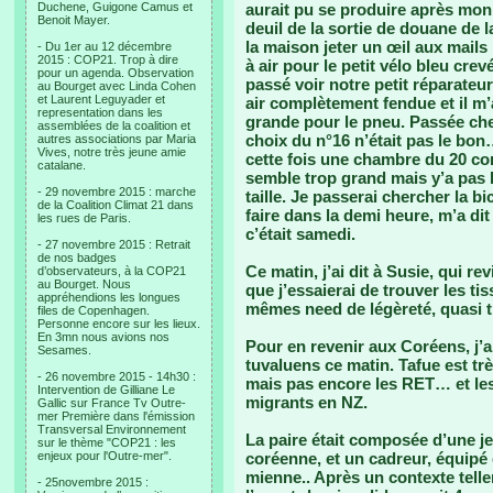
Duchene, Guigone Camus et
aurait pu se produire après mon i
Benoit Mayer.
deuil de la sortie de douane de 
la maison jeter un œil aux mails
- Du 1er au 12 décembre
2015 : COP21. Trop à dire
à air pour le petit vélo bleu cre
pour un agenda. Observation
passé voir notre petit réparateur
au Bourget avec Linda Cohen
et Laurent Leguyader et
air complètement fendue et il m’
representation dans les
grande pour le pneu. Passée ch
assemblées de la coalition et
choix du n°16 n’était pas le bon…
autres associations par Maria
Vives, notre très jeune amie
cette fois une chambre du 20 com
catalane.
semble trop grand mais y’a pas l
- 29 novembre 2015 : marche
taille. Je passerai chercher la b
de la Coalition Climat 21 dans
faire dans la demi heure, m’a dit q
les rues de Paris.
c’était samedi.
- 27 novembre 2015 : Retrait
de nos badges
Ce matin, j’ai dit à Susie, qui re
d’observateurs, à la COP21
au Bourget. Nous
que j’essaierai de trouver les t
appréhendions les longues
mêmes need de légèreté, quasi
files de Copenhagen.
Personne encore sur les lieux.
En 3mn nous avions nos
Pour en revenir aux Coréens, j’a
Sesames.
tuvaluens ce matin. Tafue est trè
- 26 novembre 2015 - 14h30 :
mais pas encore les RET… et les d
Intervention de Gilliane Le
migrants en NZ.
Gallic sur France Tv Outre-
mer Première dans l'émission
Transversal Environnement
La paire était composée d’une 
sur le thème "COP21 : les
enjeux pour l'Outre-mer".
coréenne, et un cadreur, équipé
mienne.. Après un contexte tell
- 25novembre 2015 :