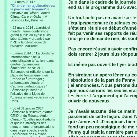
Juin dans le cadre de la journé
- 24 mars 2014 :
"Changements climatiques:
end sur le programme du 6 avec 
la parole aux témoins"
à
l'initiative du Réseau Action
Climat, Care et Oxfam. A
Un tout petit pas en avant sur le
Sciences Po, Paris 7è
l’équipe/partenaire (quelques c
s’étaient réunis en début d’ann
- 22 mars 2014 : L'archipel
monde, 7ème conférence
fait parvenir ses rapports de r
grand public du cycle « Iles
(moi je ne demande rien, ils so
laboratoires » organisé par
l'IRD à la bibliothèque de
l’Alcazar, Marseille
Pas encore réussi à avoir confi
- 5 mars 2014 : " La Solidarité
dois rentrer 2 jours plus tôt pou
Internationale : de la
sensibilisation à l'action, dans
Et même pas ouvert le flyer biod
quelles dynamiques
éducatives se situer ?
Echanges et réflexions sur la
En sirotant un apéro léger au couc
place de l'engagement en
France et à l'étranger ;
l’absolution de la part de Fanny 
présentation d'outils et
j’ai annoncées. Nous partons du 
d'actions pédagogiques ".
que nous serions les seules vrai
Séminaire jeunesse à
l'initiative de la Ligue de
les écrire. L’argument qui l’a e
l'Enseignement Fédération de
ouvrir de nouveaux.
Paris
- 30 et 31 janvier 2014 :
Je n’avais aucune idée ce matin
Séminaire à l'initiative d'Attac,
CRID et du Réseau Action
passerait de cette façon. Dans l
Climat - "Quelles mobilisations
qui s’amusent. J’imaginais bien
et quelles stratégies des
fond un peu nostalgique de me r
mouvements et organisations
dans la perspective de la
Fanny qui était la dernière parti
Conférence des Nations-