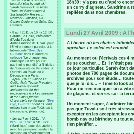
Tuvalu and AT’s small is
18h39 : y’a pas eu d’apéro encore
beautiful plan by and with
un curry d’agneau. Sandrine a r
Sarah Hemstock. at Notts
Trent Uni Environment &
repliées dans nos chambres.
Sustainability Research
Network Exhibition, DICE
Centre Conference Suite, City
Campus.
Lundi 27 Avril 2009 : A l
- 8 avril 2011 de 10h à 12h30 :
Gilliane Le Gallic, Présidente
d'Alofa Tuvalu et
A l’heure où les chats s’intimid
Ambassadrice de Tuvalu pour
l'Environnement participe à la
agréable. Le soleil est couché…
table-ronde "
Bye, Bye,
Culture
" dans le cadre du
Au moment ou j’écrivais ces 4 mots
colloque "Le changement
climatique un défi pour le
de se coucher… Et il n’était pa
patrimoine mondial" à l'initiative
ce jour particulier. Sarah était 
de l'Université de Versailles St
Quentin, au Palais de la
photos des 700 pages de documen
Découverte à Paris.
archives pour son étude… toute 
-
April 8,2011 : Gilliane Le
Gallic, Alofa Tuvalu President
que je lui dis… « Time to look a
and Tuvalu goodwill
Pour ne rien manquer on a vite e
ambassador for the
de glaçons, et verres sur la terra
environment is a key speaker
at the Saint Quentin
University’s conference, "
Bye,
Un moment super, à admirer bie
Bye, Culture
" about CC and
culture loss at the Palais de la
pas que Tuvalu soit très stress
Decouverte, (Paris, 8e).
excepter en les acceptant les ch
bomb day ou birthday ou tout au
- 1er au 7 avril 2011 :
"A
l'eau, la Terre"
à Ste Luce
rien planifier…
(Martinique) pour des ateliers
avec les primaires pendant la
semaine du développement