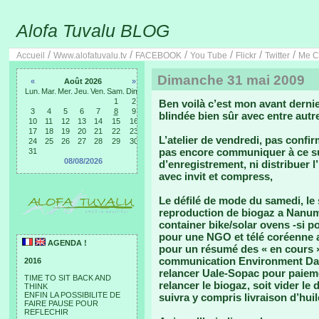
Alofa Tuvalu BLOG
/
/
/
/
/
/
Accueil
Www.alofatuvalu.tv
FACEBOOK
You Tube
Flickr
Twitter
Me C
Dimanche 31 mai 2009
«
Août 2026
»
Lun.
Mar.
Mer.
Jeu.
Ven.
Sam.
Dim.
1
2
Ben voilà c’est mon avant derni
3
4
5
6
7
8
9
blindée bien sûr avec entre autre
10
11
12
13
14
15
16
17
18
19
20
21
22
23
L’atelier de vendredi, pas confir
24
25
26
27
28
29
30
pas encore communiquer à ce su
31
08/08/2026
d’enregistrement, ni distribuer l
avec invit et compress,
Le défilé de mode du samedi, le
reproduction de biogaz a Nanume
container bike/solar ovens -si 
pour une NGO et télé coréenne a
AGENDA !
pour un résumé des « en cours 
communication Environment Day, 
2016
relancer Uale-Sopac pour paieme
TIME TO SIT BACK AND
relancer le biogaz, soit vider le 
THINK
ENFIN LA POSSIBILITE DE
suivra y compris livraison d’huil
FAIRE PAUSE POUR
REFLECHIR