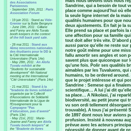
mais nous devons tous nous repl
des Associations
Sandrine, qui a besoin de tout ve
Parisiennes
-
September 10th, 2011 :
Paris
place comme aujourd’hui où elle
Association Forum
la seule ligne internet de la mai
qualités humaines pour que nou
- 19 juin 2011 : Stand au
Vide-
Grenier
sur la Butte Bergeyre
deux ajustements. En fait je la 
-
June 19th, 2011 : Gilliane
Elle prend sa place et parfois la
and Fanny are Alofa Tuvalu
booth keepers in the context
une affection pour sa famille qu
of
the hill back yard sale
.
tout doit aller très vite. D’abo
- 28 mai 2011 :
Stand aux
aussi parce qu’elle ne reste sur
4ème rencontres nationales
notre goût même pour une missi
des étudiants pour le DD
à
fallu amortir ses angles et son p
la Cité Internationale
Universitaire (Paris 14e)
savent plus que quiconque sur les
-
May 28th, 2011 :
An Alofa
qu’une fois. Polir ses qualités 
Tuvalu exhibit
at the
“Students for sustainable
aimables par les Tuvaluens, qui
development” 4th National
humains, to be ordered around. J’
meeting at the International
que le projet intéresse et qui p
“Cité Universitaire” (Paris 14e)
Sandrine : Semese qui a finalem
- 21 mai 2011 :
Stand à la
scientifique… A lui j’ai dit qu’el
"braderie de livres solidaire"
organisée par le Collectif
sa place… A Nikolasi, j’ai reparl
d'Associations de Solidarité
biodiversité, au petit jeune qui 
Internationale de la Ligue de
l'Enseignement pour la
vu son ordi tellement désorganis
Campagne "Pas
trouvable). A tous j’ai présenté
d'éducation, pas d'avenir
"
de 1897 dont nous leur avions p
(Paris 13e)
-
May 21st, 2011 : Marie-
profusion. Insisté à nouveau aup
Jeanne and Fanny are
Alofa
prévue avec les acteurs principa
Tuvalu booth keepers"
at
the
"Braderie de livres
nécessité de donner avant de pre