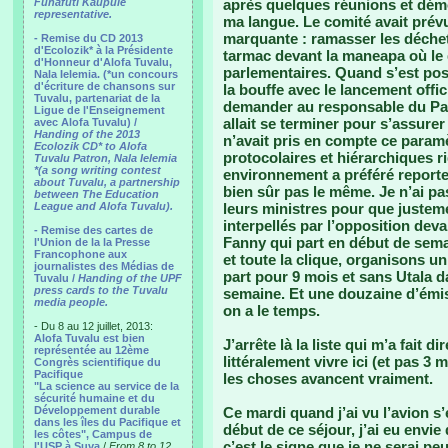
Funafuti Kaupule
après quelques réunions et démo
representative.
ma langue. Le comité avait prévu
marquante : ramasser les déchet
- Remise du CD 2013
d'Ecolozik* à la Présidente
tarmac devant la maneapa où le 
d'Honneur d'Alofa Tuvalu,
parlementaires. Quand s’est posée
Nala Ielemia. (*un concours
d'écriture de chansons sur
la bouffe avec le lancement offic
Tuvalu, partenariat de la
demander au responsable du Par
Ligue de l'Enseignement
allait se terminer pour s’assurer
avec Alofa Tuvalu) /
Handing of the 2013
n’avait pris en compte ce param
Ecolozik CD* to Alofa
protocolaires et hiérarchiques r
Tuvalu Patron, Nala Ielemia
*(a song writing contest
environnement a préféré reporter
about Tuvalu, a partnership
bien sûr pas le même. Je n’ai pa
between The Education
League and Alofa Tuvalu).
leurs ministres pour que justem
interpellés par l’opposition deva
- Remise des cartes de
Fanny qui part en début de sema
l'Union de la la Presse
Francophone aux
et toute la clique, organisons un
journalistes des Médias de
part pour 9 mois et sans Utala da
Tuvalu /
Handing of the UPF
press cards to the Tuvalu
semaine. Et une douzaine d’émiss
media people.
on a le temps.
- Du 8 au 12 juillet, 2013:
Alofa Tuvalu est bien
J’arrête là la liste qui m’a fait d
représentée au 12ème
littéralement vivre ici (et pas 3
Congrès scientifique du
Pacifique
les choses avancent vraiment.
"La science au service de la
sécurité humaine et du
Développement durable
Ce mardi quand j’ai vu l’avion s’
dans les îles du Pacifique et
début de ce séjour, j’ai eu envie
les côtes", Campus de
c’est le signe que je ne serai pe
l'USP à Suva
/
From 8 to 12