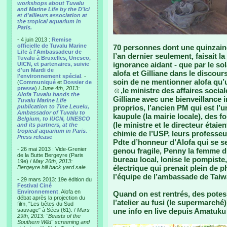
workshops about Tuvalu
and Marine Life by the D'Ici
et d'ailleurs association at
the tropical aquarium in
Paris.
- 4 juin 2013 :
Remise
officielle de Tuvalu Marine
70 personnes dont une quinzaine
Life à l'Ambassadeur de
l’an dernier seulement, faisait la
Tuvalu à Bruxelles, Unesco,
ignorance aidant - que par le sol
UICN, et partenaires, suivie
d'un Mardi de
alofa et Gilliane dans le discours
l'environnement spécial
. -
soin de ne mentionner alofa qu’u
(
Communiqué
et
Dossier de
presse
) /
June 4th, 2013:
☺,le ministre des affaires sociale
Alofa Tuvalu hands the
Gilliane avec une bienveillance 
Tuvalu Marine Life
publication to Tine Leuelu,
proprios, l’ancien PM qui est l’
Ambassador of Tuvalu to
kaupule (la mairie locale), des 
Belgium, to IUCN, UNESCO
(le ministre et le directeur étai
and its partners, at the
tropical aquarium in Paris.
-
chimie de l’USP, leurs professeur
Press release
Pdte d’honneur d’Alofa qui se s
- 26 mai 2013 : Vide-Grenier
genou fragile, Penny la femme d
de la Butte Bergeyre (Paris
bureau local, lonise le pompiste
19e) /
May 26th, 2013:
électrique qui prenait plein de 
Bergeyre hill back yard sale.
l’équipe de l’ambassade de Taiwa
- 29 mars 2013: 19e édition du
Festival Ciné
Environnement
, Alofa en
Quand on est rentrés, des potes 
débat après la projection du
l’atelier au fusi (le supermarché
film, "Les bêtes du Sud
sauvage" à Sées (61). /
Mars
une info en live depuis Amatuku e
29th, 2013: "Beasts of the
Southern Wild" screening and