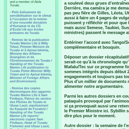
and a member of Alofa
a soulevé deux grues d’entraînem
Tuvalu..
Derrière, ma caméra je me dema
-
Petit événement de
pas peu fière de Gilles, Léota, Ut
sensibilisation sur le climat
aussi à faire un 4 pages de vulg
à l'occasion de la remise
puissent y réfléchir et pour qu
d'une nouvelle donation
d'Hunamar et du CD
mais aussi Semese, Taukiei, Susie
d'Ecolo'zik aux écoles
ministres) passent le message a
primaires de Tuvalu
-
Remise de la publication
Entériner l’accord avec Tango/S
Tuvalu Marine Life à Willy
complémentaire et bouquin.
Telavi, Premier Ministre de
Tuvalu et à Apisai Ielemia,
Ministre des Affaires
Déposer un dossier récapitulatif
étrangères et de
l'Environnement de Tuvalu /
serait-ce qu’à la chronologie qu’i
Handing of the Tuvalu
Mafalu/Tec sur ce programme fi
Marine Life publication to
Tuvalu Prime Minister Willy
sommes intégrés depuis début 20
Telavi and to Apisai Ielemia,
engagements et toujours pas to
Minister of Foreign Affairs
Plus d’un millier de documents 
and Environment.
alimenter notre argumentaire.
- Remise des copies
électroniques des rapports
Tuvalu Marine Life à Sam
Parmi les autres dossiers en cou
Finikaso, Patron du service
pataquès provoqué par l’animosi
des Pêches de Tuvalu et
si ça provoquait aussi une ret
Uluao Lauti, représentant
du Kaupule de Funafuti /
le Premier Ministre ici. Sybilli
Handing of the Tuvalu
dire plus pour le moment.
Marine Life reports’
electronic copies Sam
Finikaso, Head of Tuvalu
Autre dossier : la semaine de 
Fisheries and Uluao Lauti,