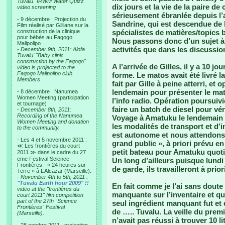
Tuvalu "IRWM Water Quizz"
dix jours et la vie de la paire d
video screening
sérieusement ébranlée depuis l’ar
- 9 décembre : Projection du
Sandrine, qui est descendue de 
Film réalisé par Gilliane sur la
construction de la clinique
spécialistes de matières/topics 
pour bébés au Fagogo
Nous passons donc d’un sujet à 
Malipolipo
activités que dans les discussio
-
December 9th, 2011: Alofa
Tuvalu' "Baby clinic
construction by the Fagogo"
A l’arrivée de Gilles, il y a 10 j
video is projected to the
Fagogo Malipolipo club
forme. Le matos avait été livré la
Members
fait par Gille à peine atterri, et
lendemain pour présenter le mat
- 8 décembre : Nanumea
Women Meeting (participation
l’info radio. Opération poursuivi
et tournage)
faire un batch de diesel pour vér
-
December 8th, 2011:
Recording of the Nanumea
Voyage à Amatuku le lendemain e
Women Meeting and donation
les modalités de transport et d’i
to the community.
est autonome et nous attendons s
- Les 4 et 5 novembre 2011 :
grand public », à priori prévu e
≪ Les frontières du court
petit bateau pour Amatuku quot
2011 ≫ dans le cadre du 27
eme Festival Science
Un long d’ailleurs puisque lundi 
Frontières - « 24 heures sur
de garde, ils travailleront à prio
Terre » à L’Alcazar (Marseille).
-
November 4th to 5th, 2011 :
"Tuvalu Earth hour 2009" !!
En fait comme je l’ai sans doute é
video at the "frontières du
manquante sur l’inventaire et qui
court 2011" film competition
part of the 27th "Science
seul ingrédient manquant fut et 
Frontières" Festival
de ….. Tuvalu. La veille du prem
(Marseille).
n’avait pas réussi à trouver 10 l