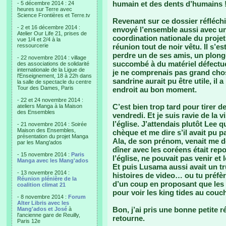
humain et des dents d’humains !!
- 5 décembre 2014 : 24
heures sur Terre avec
Science Frontières et Terre.tv
Revenant sur ce dossier réfléchi 
- 2 et 16 décembre 2014 :
envoyé l’ensemble aussi avec un 
Atelier Our Life 21, prises de
coordination nationale du projet 
vue 1/4 et 2/4 à la
ressourcerie
réunion tout de noir vêtu. Il s’es
perdre un de ses amis, un plon
- 22 novembre 2014 : village
succombé à du matériel défectueu
des associations de solidarité
internationale de la Ligue de
je ne comprenais pas grand chos
l'Enseignement, 18 à 22h dans
sandrine aurait pu être utile, il 
la salle de spectacle du centre
Tour des Dames, Paris
endroit au bon moment.
- 22 et 24 novembre 2014 :
C’est bien trop tard pour tirer d
ateliers Manga à la Maison
des Ensembles
vendredi. Et je suis ravie de la 
l’église. J’attendais plutôt Lee q
- 21 novembre 2014 : Soirée
Maison des Ensembles,
chèque et me dire s’il avait pu 
présentation du projet Manga
Ala, de son prénom, venait me d
par les Mang'ados
dîner avec les coréens était repo
- 15 novembre 2014 :
Paris
l’église, ne pouvait pas venir et 
Manga avec les Mang'ados
Et puis Lusama aussi avait un 
- 13 novembre 2014 :
histoires de video… ou tu préfèr
Réunion plénière de la
d’un coup en proposant que les
coalition climat 21
pour voir les king tides au couch
- 8 novembre 2014 :
Forum
Alter Libris avec les
Bon, j’ai pris une bonne petite ré
Mang'ados et José
à
l'ancienne gare de Reuilly,
retourne.
Paris 12e