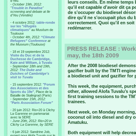
d'Yeu.
leurs conseils. En même temps L
- October 19th, 2012:
qu’il est capable d’avoir dit ça po
"
Trouble in Paradise
"
screening and debate at Ile
de s’occuper du biodiesel désor
d'Yeu (Vendée)
dire qu’il ne s’occupait plus du b
correctement. Quoi qu’il en soit
- 4 octobre 2012:
table-ronde
sur les "réfugiés
redémarrer.
climatiques"
au Muséum de
Toulouse
-
October 4th, 2012:
“Climate
Refugees” Conference
at
the Museum (Toulouse)
PRESS RELEASE : Work
- 18 et 19 septembre 2012:
may, the 18th 2009
Visite du Duc et de la
Duchesse de Cambridge,
Kate and William, à Tuvalu
After the 2008 biodiesel demons
-
September 18th and 19th,
2012:
The Duke and
gazifier built by the TMTI engin
Dutches of Cambridge's
a biodiesel unit and gazifier fo
visit to Tuvalu
- 15 septembre 2012:
"Forum
This week, the equipment, purch
des Associations et des
other, allowed Alofa Tuvalu’s spe
Sports du 19e"
, Place de la
Bataille de Stalingrad (Paris)
first training sessions to the TM
-
September 15th, 2012:
trainees.
"Paris Association Forum"
- 20 juin 2012: Rio+20 à Clichy
Next week, on Monday morning,
La Garenne en partenariat
coconut oil into diesel and dry o
avec la SERE
-
June 20th, 2012: Rio+20 in
Amatuku.
Clichy La Garenne, by SERE
- 6 juin 2012: Sandrine Job,
Both equipment will help decreas
expert pour Alofa Tuvalu sur le