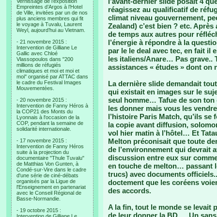
l’avant-dernier slide posait 4 
Vernissage de l’exposition
Empreintes d’Argos à l’Hotel
réagissez au qualificatif de réfu
de Ville, invitées par un de nos
climat niveau gouvernement, pe
plus anciens membres qui fit
le voyage à Tuvalu, Laurent
Zealand) c’est bien ? etc. Après 
Weyl, aujourd’hui au Vietnam.
de temps aux autres pour réfléch
l’énergie à répondre à la questi
- 21 novembre 2015 :
Intervention de Gilliane Le
par le le deal avec tec, en fait il
Gallic avec Chloé
les italiens/Anare… Pas grave.. 
Vlassopoulos dans "200
millions de réfugiés
assistances « études » dont on n
climatiques et moi et moi et
moi" organisé par ATTAC dans
le cadre du Festival Images
La dernière slide demandait tout
Mouvementées.
qui existait en images sur le su
seul homme… Tafue de son ton c
- 20 novembre 2015 :
Intervention de Fanny Héros à
les donner mais vous les vendre
la COP21 des Monts du
l’histoire Paris Match, qu’ils se 
Lyonnais à l'occasion de la
COP, pendant la semaine de
la copie avant diffusion, solomo
solidarité internationale.
vol hier matin à l’hôtel… Et Tata
Melton préconisait que toute dem
- 17 novembre 2015 :
Intervention de Fanny Héros
de l’environnement qui devrait 
suite à la projection du
discussion entre eux sur commen
documentaire "Thule Tuvalu"
de Matthias Von Gunten, à
en touche de melton… passant l
Condé-sur-Vire dans le cadre
trucs) avec documents officiels.
d'une série de ciné-débats
organisés par la Ligue de
doctement que les coréens voie
l'Enseignement en partenariat
des accords.
avec le Conseil Régional de
Basse-Normandie.
A la fin, tout le monde se levait 
- 19 octobre 2015 :
de leur donner la BD…. Un sans 
Intervention de Gilliane Le