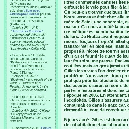
- 28 octobre 2011 : projection
litres commandés dans les îles 
de "Nuages au
enfourché le vélo pour filer à la
Paradis"/"Trouble in Paradise"
suivi d'un
débat avec
Où peut-on trouver quelques litr
Christopher Horner
pour un
Notre vendeuse était chez elle 
réseau de professeurs de
sciences à Los Angeles
mère de Saini, une adhérente, qu
(Californie).
maison. Ca nous a coûté la peau 
-
October 28th, 2011 :
cosmétique est vendu habituellem
"
"Trouble in Paradise"
screening and debate with
dollars. De Niutao avant négociatio
Christopher Horner for a
moins. Toujours trop s’il fallait 
science network schools
headed by Lisa Niver Rajna.
transformer en biodiesel mais a
(Los Angeles - California).
proposé à l’école de fournir ass
- 19 octobre 2011 : Table-
d’un an et fournir le quart de l
ronde dans le cadre de
leur fournira une presse. Paciv
"Biodiversité et Peuples du
rouillées mais en gros jamais uti
monde", un événement
organisé par l'association
Gilles les a vues l’an dernier e
Plante & Planète.
problème. Nous avons donc prop
-
October 19, 2011 :
"Biodiversity and people of the
pratique pour les étudiants de 
world" ("Biodiversité et
des cocotiers serait en cours de
Peuples du monde"), by the
parterre les arbres et donc les 
Plant & Planet Association.
l’époque en 2005. En attendant, l
- 4 octobre 2011 : Gilliane
inexploités. Gilles s’assurera a
intervient au séminaire « Les
migrant(e)s du climat », à
consumables dans le gazo car, co
Bruxelles
demandé à Leota de constituer n’
-
October 4th, 2011 : Gilliane
is a keyspeaker at the
"Climate Migrants" seminar in
5 jours après Gilles est donc ar
Brussels
de cohabitation et collaboration 
- 10 septembre 2011 :
Forum