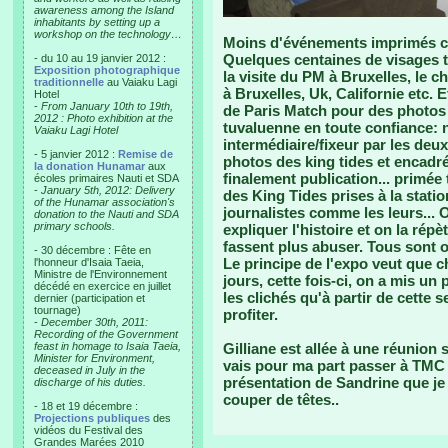
awareness among the Island
inhabitants by setting up a
workshop on the technology…
Moins d'événements imprimés ce
Quelques centaines de visages 
- du 10 au 19 janvier 2012 :
Exposition photographique
la visite du PM à Bruxelles, le c
traditionnelle
au Vaiaku Lagi
à Bruxelles, Uk, Californie etc. 
Hotel
-
From January 10th to 19th,
de Paris Match pour des photos 
2012 : Photo exhibition at the
tuvaluenne en toute confiance: 
Vaiaku Lagi Hotel
intermédiaire/fixeur par les deu
- 5 janvier 2012 :
Remise de
photos des king tides et encadré
la donation Hunamar
aux
finalement publication... primé
écoles primaires Nauti et SDA
-
January 5th, 2012: Delivery
des King Tides prises à la stati
of the Hunamar association's
journalistes comme les leurs...
donation to the Nauti and SDA
primary schools.
expliquer l'histoire et on la rép
fassent plus abuser. Tous sont o
- 30 décembre : Fête en
Le principe de l'expo veut que 
l'honneur d'Isaia Taeia,
Ministre de l'Environnement
jours, cette fois-ci, on a mis u
décédé en exercice en juillet
les clichés qu'à partir de cette 
dernier (participation et
tournage)
profiter.
-
December 30th, 2011:
Recording of the Government
feast in homage to Isaia Taeia,
Gilliane est allée à une réunion
Minister for Environment,
vais pour ma part passer à TMC in
deceased in July in the
présentation de Sandrine que je 
discharge of his duties.
couper de têtes..
- 18 et 19 décembre :
Projections publiques
des
vidéos du Festival des
Grandes Marées 2010