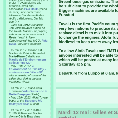
Greenhouse gas emissions. The 
projet "Tuvalu Marine Life",
be sufficient to provide the whol
organise, avec son
association
Pala Dalik
(l’écho
Bigger machines are available fo
du récif), une conférence
Funafuti.
intitulée « Etat de santé des
récifs calédoniens: Qui fait
quoi ? »
Tuvalu is the first Pacific countr
-
June 6th, 2012: Sandrine
very few nations to produce its 
Job, AlofaTuvalu’s expert on
the Tuvalu Marine Life project,
replace diesel is to mix it into
sets up a conference about
to change the engines. Alofa Tuv
Reefs’ health in New
Caledonia with her NGO:
Pala
biodiesel to keep users away fr
Dalik
(the reef’s echoes).
- 15 mai 2012: Gilliane est
To allow Alofa Tuvalu and TMTI 
l'invitée de Patricia Ricard et
anyone interested will be able t
Marie-Pierre Cabello aux
which will be posted at many loc
Mardis de l'Environnement
spécial "Rio+20"
Saturday at 5 pm.
-
May 15th, 2012:
«
Environment on Tuesday »
conference on “Rio +20”
Departure from Luopo at 8 am,
with screening of some of the
video shot during the last
missions. (Paris)
- 13 mai 2012: stand Alofa
Tuvalu au
Vide-Grenier de la
Butte Bergeyre
(Paris)
-
May 13th, 2012: Alofa Tuvalu
booth at the
Bergeyre hill
back yard sale
. (Paris)
- 13 mai 2012 de 11h10 à
Mardi 12 mai : Gilles et S
11h30: Gilliane est l'invitée
d'Anne Cécile Bras dans