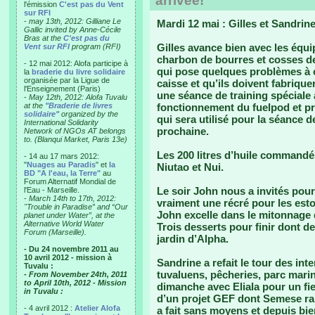
arrivée!
l'émission
C'est pas du Vent
sur RFI
-
may 13th, 2012: Gilliane Le
Mardi 12 mai : Gilles et Sandrine 
Gallic invited by Anne-Cécile
Bras at the
C'est pas du
Gilles avance bien avec les équi
Vent sur RFI
program (RFI)
charbon de bourres et cosses d
- 12 mai 2012: Alofa participe à
qui pose quelques problèmes à c
la
braderie du livre solidaire
organisée par la Ligue de
caisse et qu’ils doivent fabrique
l'Enseignement (Paris)
une séance de training spéciale a
-
May 12th, 2012: Alofa Tuvalu
at the
"Braderie de livres
fonctionnement du fuelpod et pr
solidaire"
organized by the
qui sera utilisé pour la séance 
International Solidarity
prochaine.
Network of NGOs AT belongs
to. (Blanqui Market, Paris 13e)
Les 200 litres d’huile commandé
- 14 au 17 mars 2012:
"
Nuages au Paradis
" et
la
Niutao et Nui.
BD "A l'eau, la Terre"
au
Forum Alternatif Mondial de
Le soir John nous a invités pour
l'Eau - Marseille.
-
March 14th to 17th, 2012:
vraiment une récré pour les esto
"Trouble in Paradise” and “Our
John excelle dans le mitonnage d
planet under Water”, at the
Alternative World Water
Trois desserts pour finir dont d
Forum (Marseille).
jardin d’Alpha.
- Du 24 novembre 2011 au
10 avril 2012 - mission à
Sandrine a refait le tour des int
Tuvalu :
tuvaluens, pêcheries, parc marin
- From November 24th, 2011
to April 10th, 2012 - Mission
dimanche avec Eliala pour un fiel
in Tuvalu :
d’un projet GEF dont Semese rail
- 4 avril 2012 :
Atelier Alofa
a fait sans moyens et depuis bi