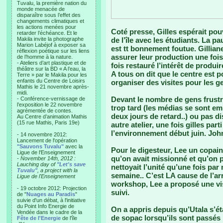
Tuvalu, la première nation du
monde menacée de
disparaître sous l’effet des
changements climatiques et
les actions menées pour
Coté presse, Gilles espérait pou
retarder l’échéance. Et le
Makila invite la photographe
de l’île avec les étudiants. La p
Marion Labéjof à exposer sa
est tt bonnement foutue. Gillia
réflexion poétique sur les liens
assurer leur production une fois 
de l’homme à la nature.
- Ateliers d’art plastique et de
fois restauré l’intérêt de produ
théâtre sur la BD « A l’eau, la
A tous on dit que le centre est 
Terre » par le Makila pour les
enfants du Centre de Loisirs
organiser des visites pour les g
Mathis le 21 novembre après-
midi.
Devant le nombre de gens frustré
- Conférence-vernissage de
l’exposition le 22 novembre
trop tard (les médias se sont em
agrémentée de contes.
deux jours de retard..) ou pas di
Au Centre d’animation Mathis
(15 rue Mathis, Paris 19e)
autre atelier, une fois gilles par
l’environnement début juin. John
- 14 novembre 2012:
Lancement de l'opération
"Sauvons Tuvalu"
avec la
Pour le digesteur, Lee un copain
Ligue de l'Enseignement
qu’on avait missionné et qu’on pa
- November 14th, 2012 :
Lauching day of
"Let's save
nettoyait l’unité qu’une fois par
Tuvalu"
, a project with la
semaine.. C’est LA cause de l’arr
Ligue de l'Enseignement
workshop, Lee a proposé une vis
- 19 octobre 2012: Projection
suivi.
de "
Nuages au Paradis
"
suivie d'un débat, à l'initiative
du Point Info Energie de
On a appris depuis qu’Utala s’ét
Vendée dans le cadre de la
de sopac lorsqu’ils sont passés i
Fête de l'Energie
de l'île