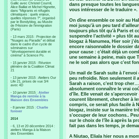
Gallic avec Christel Cournil,
dans presque toutes les langue
Alice Baillat et Michel Hignette,
vous intéresser de le traduire ». 
dans "Migrants et réfugiés
climatiques : quels enjeux,
quelles réponses ?", organisé
On dîne ensemble ce soir au Hala
par le Bondyblog, au Musée
moi jusqu’à un peu tard d’ailleu
de l'Histoire de l'immigration
(Paris)
toujours plus tôt qu’à Paris et
suspendre l’activité » plus tôt a
- 13 mars 2015 : Projection de
"Nuages au Paradis" et débat
biogaz à Nanumea, Hier soir j’ét
dans le cadre d'un cycle de
encore raisonnable le dossier da
séminaires sur
pour cause : c’était déjà un comb
"développement durable et
cinéma" à Science Po.
une semaine à peine, mais que T
ne le soit pas alors que c’est fo
- 15 janvier 2015 : Réunion
plénière de la Coalition Climat
21
Un mail de Sarah suite à l’envo
peu refroidie. Non seulement il a
- 13 janvier 2015 : Ateliers Our
Life 21, prises de vue 3/4
Sarah a raison, c’est trop cher…
avec 4D
absolument connaître le vrai co
- 10 janvier 2015 :
Atelier
d’île. Elle venait de s’apercevo
Manga de rentrée à la
courent librement, chercher à les
Maison des Ensembles
compris, ce serait plus facile à 
- 8 janvier 2015 :
Charlie
biogaz, insiste sur la manière t
forever
s’occuper de leur cochons.. Peut 
2014
sur le choix de l’île à après la
fait pas dans les temps, je dema
- 6, 13 et 20 décembre 2014 :
ateliers Manga à la Maison
des Ensembles
A Niutao, Eliala hier nous a mon