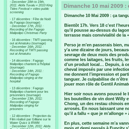
-
December 18th to 19th,
Dimanche 10 mai 2009 : 
2011: Alofa Tuvalu « 2010 King
Tides Festival » video public
screening
Dimanche 10 Mai 2009 : ça tang
- 17 décembre : Fête de Noël
du Fagogo (tournage)
Bientôt 17h. Vers 18 c’est l’heur
-
December 17th, 2011 :
Recording of the Fagogo
qu’il pousse au-dessus du lagon
Malipolipo Christmas Party
terrasse mais convivialité de la 
- 16 décembre : TMTI passing
out at Amatuku (tournage)
Perso je m’en passerais bien, mai
-
December 16th, 2011 :
y’a une dizaine de jours, becaus
Recording of TMTI passing
out at Amatuku
sevrage de deux mois des produ
comme les laitages, les fruits, 
- 14 décembre : Fagogo
d’un produit local… Depuis, à ce
Malipolipo chantent à l'hôpital
(tournage)
cheval imposés par une infection
-
December 14th, 2011 :
me donnent l’impression et par
Recording of Fagogo
Malipolipo singing at the
tanguer. Je culpabilise de n’êtr
hospital
jouer mon rôle de Gentil Animate
- 13 décembre : Fagogo
Malipolipo chantent pour les
Hier soir nous avons poussé le 
prisonniers (tournage)
les bouteilles de vin dont Willy 
-
December 13th, 2011:
Recording of Fagogo
Chong, un des restau chinois e
Malipolipo singing for
arrosés. En nous laissant une no
prisoners
qu’il a fallu « que je m’allonge »
- 12 décembre : Projection du
Film réalisé par Gilliane sur le
En plus, cette semaine m’a vann
Water Quizz à IRWM
-
December 12th, 2011: Alofa
mois et demi passés à Funcity s