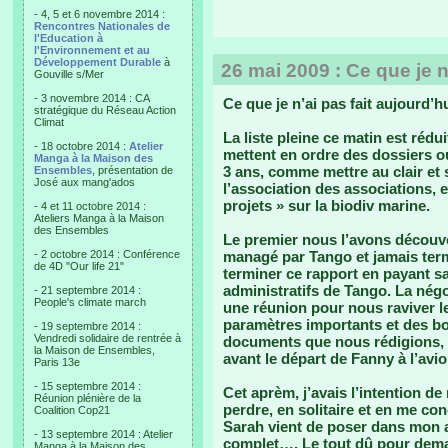
- 4, 5 et 6 novembre 2014 :
Rencontres Nationales de
l'Education à
l'Environnement et au
Développement Durable
à
26 mai 2009 : Ce que je n
Gouville s/Mer
- 3 novembre 2014 : CA
Ce que je n’ai pas fait aujourd’h
stratégique du Réseau Action
Climat
La liste pleine ce matin est rédu
- 18 octobre 2014 :
Atelier
mettent en ordre des dossiers o
Manga à la Maison des
3 ans, comme mettre au clair et
Ensembles
, présentation de
José aux mang'ados
l’association des associations, 
projets » sur la biodiv marine.
- 4 et 11 octobre 2014 :
Ateliers Manga à la Maison
des Ensembles
Le premier nous l’avons découve
- 2 octobre 2014 : Conférence
managé par Tango et jamais te
de 4D "Our life 21"
terminer ce rapport en payant sa
administratifs de Tango. La négo
- 21 septembre 2014 :
People's climate march
une réunion pour nous raviver le
paramètres importants et des bo
- 19 septembre 2014 :
Vendredi solidaire de rentrée à
documents que nous rédigions, 
la Maison de Ensembles,
avant le départ de Fanny à l’avi
Paris 13e
- 15 septembre 2014 :
Cet aprèm, j’avais l’intention d
Réunion plénière de la
perdre, en solitaire et en me c
Coalition Cop21
Sarah vient de poser dans mon a
- 13 septembre 2014 : Atelier
complet…. Le tout dû pour demain
Manga à la Maison des