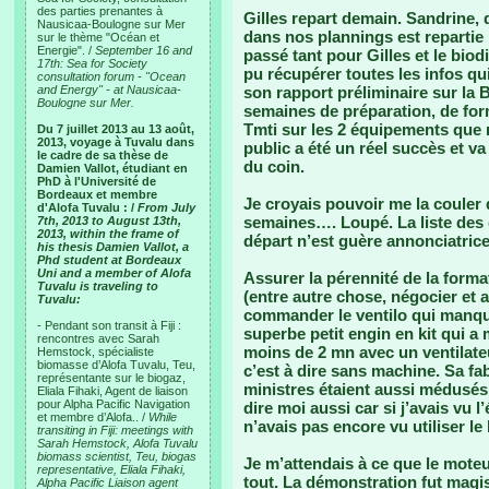
des parties prenantes à
Gilles repart demain. Sandrine, 
Nausicaa-Boulogne sur Mer
dans nos plannings est repartie i
sur le thème "Océan et
Energie". /
September 16 and
passé tant pour Gilles et le biod
17th: Sea for Society
pu récupérer toutes les infos qui
consultation forum - "Ocean
and Energy" - at Nausicaa-
son rapport préliminaire sur la B
Boulogne sur Mer.
semaines de préparation, de for
Tmti sur les 2 équipements que no
Du 7 juillet 2013 au 13 août,
2013, voyage à Tuvalu dans
public a été un réel succès et va
le cadre de sa thèse de
du coin.
Damien Vallot, étudiant en
PhD à l'Université de
Bordeaux et membre
Je croyais pouvoir me la couler 
d'Alofa Tuvalu : /
From July
semaines…. Loupé. La liste des 
7th, 2013 to August 13th,
2013, within the frame of
départ n’est guère annonciatrice
his thesis Damien Vallot, a
Phd student at Bordeaux
Uni and a member of Alofa
Assurer la pérennité de la format
Tuvalu is traveling to
(entre autre chose, négocier et a
Tuvalu:
commander le ventilo qui manqua
- Pendant son transit à Fiji :
superbe petit engin en kit qui a
rencontres avec Sarah
moins de 2 mn avec un ventilat
Hemstock, spécialiste
biomasse d’Alofa Tuvalu, Teu,
c’est à dire sans machine. Sa fa
représentante sur le biogaz,
ministres étaient aussi médusés 
Eliala Fihaki, Agent de liaison
pour Alpha Pacific Navigation
dire moi aussi car si j’avais vu l
et membre d’Alofa.. /
While
n’avais pas encore vu utiliser le 
transiting in Fiji: meetings with
Sarah Hemstock, Alofa Tuvalu
biomass scientist, Teu, biogas
Je m’attendais à ce que le moteu
representative, Eliala Fihaki,
tout. La démonstration fut magi
Alpha Pacific Liaison agent