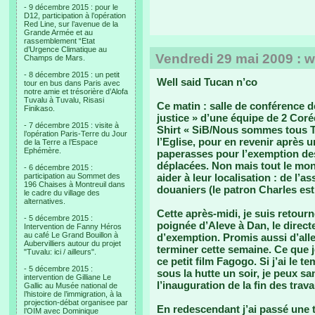
- 9 décembre 2015 : pour le
D12, participation à l’opération
Red Line, sur l’avenue de la
Grande Armée et au
rassemblement “Etat
d’Urgence Climatique au
Vendredi 29 mai 2009 : w
Champs de Mars.
- 8 décembre 2015 : un petit
Well said Tucan n’co
tour en bus dans Paris avec
notre amie et trésorière d’Alofa
Tuvalu à Tuvalu, Risasi
Ce matin : salle de conférence d
Finikaso.
justice » d’une équipe de 2 Coré
- 7 décembre 2015 : visite à
Shirt « SiB/Nous sommes tous Tu
l’opération Paris-Terre du Jour
l’Eglise, pour en revenir après 
de la Terre a l’Espace
Ephémère.
paperasses pour l’exemption des 
déplacées. Non mais tout le mon
- 6 décembre 2015 :
participation au Sommet des
aider à leur localisation : de l’
196 Chaises à Montreuil dans
douaniers (le patron Charles est
le cadre du village des
alternatives.
Cette après-midi, je suis retou
- 5 décembre 2015 :
poignée d’Aleve à Dan, le direct
Intervention de Fanny Héros
au café Le Grand Bouillon à
d’exemption. Promis aussi d’aller
Aubervilliers autour du projet
terminer cette semaine. Ce que je 
"Tuvalu: ici / ailleurs".
ce petit film Fagogo. Si j’ai le 
- 5 décembre 2015 :
sous la hutte un soir, je peux 
intervention de Gilliane Le
l’inauguration de la fin des trav
Gallic au Musée national de
l’histoire de l’immigration, à la
projection-débat organisee par
En redescendant j’ai passé une 
l’OIM avec Dominique