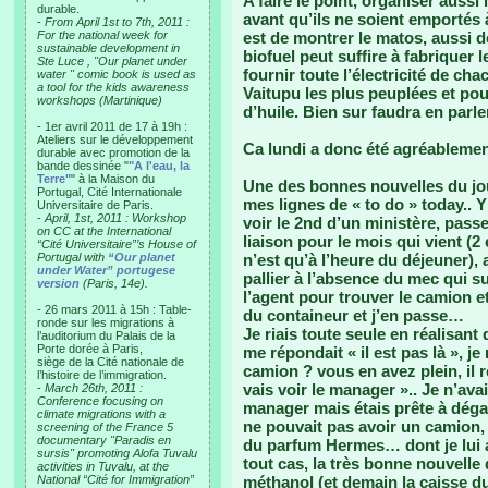
A faire le point, organiser auss
durable.
avant qu’ils ne soient emportés 
-
From April 1st to 7th, 2011 :
For the national week for
est de montrer le matos, aussi d
sustainable development in
biofuel peut suffire à fabriquer 
Ste Luce , "Our planet under
fournir toute l’électricité de c
water " comic book is used as
a tool for the kids awareness
Vaitupu les plus peuplées et po
workshops (Martinique)
d’huile. Bien sur faudra en parler
- 1er avril 2011 de 17 à 19h :
Ateliers sur le développement
Ca lundi a donc été agréableme
durable avec promotion de la
bande dessinée "
"A l'eau, la
Terre"
" à la Maison du
Une des bonnes nouvelles du jou
Portugal, Cité Internationale
mes lignes de « to do » today.. 
Universitaire de Paris.
-
April, 1st, 2011 : Workshop
voir le 2nd d’un ministère, passe
on CC at the International
liaison pour le mois qui vient (2 
“Cité Universitaire”’s House of
Portugal with
“Our planet
n’est qu’à l’heure du déjeuner), 
under Water” portugese
pallier à l’absence du mec qui s
version
(Paris, 14e).
l’agent pour trouver le camion e
- 26 mars 2011 à 15h : Table-
du containeur et j’en passe…
ronde sur les migrations à
Je riais toute seule en réalisant
l’auditorium du Palais de la
Porte dorée à Paris,
me répondait « il est pas là », j
siège de la Cité nationale de
camion ? vous en avez plein, il 
l’histoire de l’immigration.
vais voir le manager ».. Je n’avai
-
March 26th, 2011 :
Conference focusing on
manager mais étais prête à déga
climate migrations with a
ne pouvait pas avoir un camion, t
screening of the France 5
documentary "Paradis en
du parfum Hermes… dont je lui ai
sursis" promoting Alofa Tuvalu
tout cas, la très bonne nouvelle 
activities in Tuvalu, at the
National “Cité for Immigration”
méthanol (et demain la caisse du