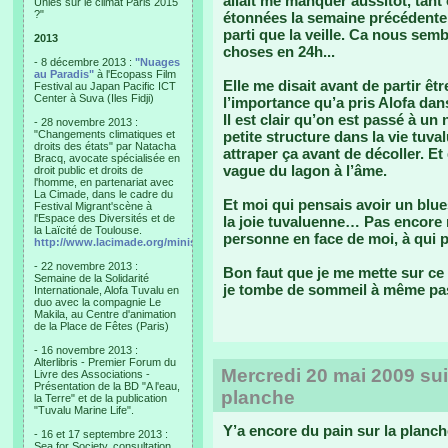
allait me manquer aussitôt, ta
Unies sur le climat Paris 2015
?"
étonnées la semaine précédente e
parti que la veille. Ca nous sembl
2013
choses en 24h...
- 8 décembre 2013 :
"Nuages
au Paradis"
à l'Ecopass Film
Elle me disait avant de partir êt
Festival au Japan Pacific ICT
Center à Suva (Iles Fidji)
l’importance qu’a pris Alofa dan
Il est clair qu’on est passé à un
- 28 novembre 2013 :
"Changements climatiques et
petite structure dans la vie tuva
droits des états" par Natacha
attraper ça avant de décoller. Et
Bracq, avocate spécialisée en
vague du lagon à l’âme.
droit public et droits de
l'homme, en partenariat avec
La Cimade, dans le cadre du
Et moi qui pensais avoir un blue
Festival Migrant'scène à
l'Espace des Diversités et de
la joie tuvaluenne… Pas encore r
la Laïcité de Toulouse.
personne en face de moi, à qui 
http://www.lacimade.org/minisites/migrantscene
- 22 novembre 2013 :
Bon faut que je me mette sur 
Semaine de la Solidarité
je tombe de sommeil à même pas
Internationale, Alofa Tuvalu en
duo avec la compagnie Le
Makila, au Centre d'animation
de la Place de Fêtes (Paris)
- 16 novembre 2013 :
Alterlibris - Premier Forum du
Mercredi 20 mai 2009 suit
Livre des Associations -
Présentation de la BD "A l'eau,
planche
la Terre" et de la publication
"Tuvalu Marine Life".
Y’a encore du pain sur la planch
- 16 et 17 septembre 2013 :
Sea for Society, consultation