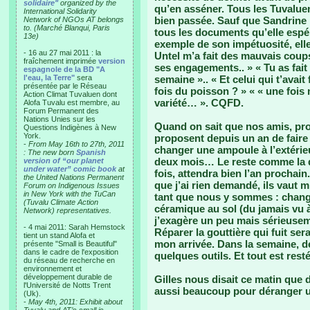
solidaire"
organized by the
qu’en asséner. Tous les Tuvaluen
International Solidarity
bien passée. Sauf que Sandrine
Network of NGOs AT belongs
to. (Marché Blanqui, Paris
tous les documents qu’elle espé
13e)
exemple de son impétuosité, elle 
- 16 au 27 mai 2011 : la
Untel m’a fait des mauvais coup
fraîchement imprimée
version
ses engagements.. » « Tu as fai
espagnole de la BD "A
l'eau, la Terre"
sera
semaine ».. « Et celui qui t’avai
présentée par le Réseau
fois du poisson ? » « « une fois 
Action Climat Tuvaluen dont
variété… ». CQFD.
Alofa Tuvalu est membre, au
Forum Permanent des
Nations Unies sur les
Quand on sait que nos amis, prop
Questions Indigènes à New
York.
proposent depuis un an de fair
-
From May 16th to 27th, 2011
changer une ampoule à l’extérieur
: The new born
Spanish
deux mois… Le reste comme la d
version of “our planet
under water” comic book
at
fois, attendra bien l’an prochain
the United Nations Permanent
que j’ai rien demandé, ils vaut mi
Forum on Indigenous Issues
in New York with the TuCan
tant que nous y sommes : change
(Tuvalu Climate Action
céramique au sol (du jamais vu à
Network) representatives.
j’exagère un peu mais sérieusem
- 4 mai 2011: Sarah Hemstock
Réparer la gouttière qui fuit sera
tient un stand Alofa et
mon arrivée. Dans la semaine, d
présente "Small is Beautiful"
dans le cadre de l'exposition
quelques outils. Et tout est resté 
du réseau de recherche en
environnement et
développement durable de
Gilles nous disait ce matin que 
l'Université de Notts Trent
aussi beaucoup pour déranger u
(Uk).
-
May 4th, 2011: Exhibit about