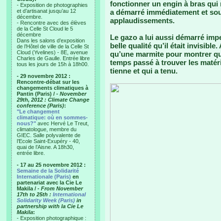
fonctionner un engin à bras qui 
- Exposition de photographies
et d’artisanat jusqu’au 12
a démarré immédiatement et sou
décembre.
applaudissements.
- Rencontre avec des élèves
de la Celle St Cloud le 5
décembre
Le gazo a lui aussi démarré imp
Dans les salons d’exposition
belle qualité qu’il était invisib
de l’Hôtel de ville de la Celle St
Cloud (Yvelines) - 8E, avenue
qu’une marmite pour montrer qu’
Charles de Gaulle. Entrée libre
temps passé à trouver les matéri
tous les jours de 15h à 18h00.
tienne et qui a tenu.
- 29 novembre 2012 :
Rencontre-débat sur les
changements climatiques à
Pantin (Paris) /
- November
29th, 2012 : Climate Change
conference (Paris)
:
"Le changement
climatique: où en sommes-
nous?"
avec Hervé Le Treut,
climatologue, membre du
GIEC. Salle polyvalente de
l’Ecole Saint-Exupéry - 40,
quai de l’Aisne. A 18h30,
entrée libre.
- 17 au 25 novembre 2012 :
Semaine de la Solidarité
Internationale (Paris)
en
partenariat avec la Cie Le
Makila /
- From November
17th to 25th :
International
Solidarity Week (Paris)
in
partnership with la Cie Le
Makila
:
- Exposition photographique :