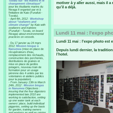
Tuvalu sur "les marins et le
motiver à y aller aussi, mais il 
changement climatique"
qu’il a déjà.
pour les étudiants marins du
Nivaga II organisé par et à
l'initiative de Kaio (Funafuti -
Tuvalu).
-
April 4th, 2012 :
Workshop
about "seafarers and
climate change"
by Kaio with
seafarers and trainees
(Funafuti – Tuvalu, on board
Lundi 11 mai : l'expo ph
Nivaga) about environmental
practices on vessels.
Lundi 11 mai : l'expo photo est 
- Du 17 janvier au 24 mars
2012:
Mission biogaz à
Nanumea
(mise en place de
Depuis lundi dernier, la traditi
récupérateurs d'eau,
l’hotel.
remplacement des réchauds,
construction des porcheries,
distributions de graines et
mise en place de jardins
potagers, nouveau train de
formation pour un usage
pérenne des 4 unités par les
volontaires et ateliers publics
pour la population)
-
From January 13th to March
24th, 2012 :
Mission biogas
in Nanumea
Objectives :
insuring that the four digesters
implemented late 2010 are
working to satisfaction, setting
up one water tank at each
owners' place, build individual
piggeries, setting up the basis
for garden, training owners
and workers as well as raising