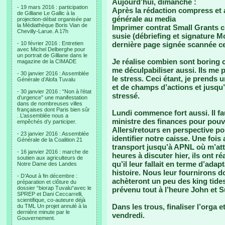
Aujourd’hui, dimanche :
- 19 mars 2016 : participation
Après la rédaction compress et a
de Gilliane Le Gallic à la
générale au media
projection-débat organisée par
la Médiathèque Boris Vian de
Imprimer contrat Small Grants c
Chevilly-Larue. A 17h
susie (débriefing et signature M
- 10 février 2016 : Entretien
dernière page signée scannée ce s
avec Michel Delberghe pour
un portrait de Gilliane dans le
Je réalise combien sont boring ce
magazine de la CIMADE
me déculpabiliser aussi. Ils me 
- 30 janvier 2016 : Assemblée
le stress. Ceci étant, je prends 
Générale d’Alofa Tuvalu
et de champs d’actions et jusqu’à
- 30 janvier 2016 : “Non à l’état
stressé.
d’urgence” une manifestation
dans de nombreuses villes
françaises dont Paris bien sûr
Lundi commence fort aussi. Il fa
. L’assemblée nous a
ministre des finances pour pouvo
empêchés d’y participer.
Allers/retours en perspective pou
- 23 janvier 2016 : Assemblée
identifier notre caisse. Une fois
Générale de la Coalition 21
transport jusqu’à APNL où m’at
- 16 janvier 2016 : marche de
heures à discuter hier, ils ont r
soutien aux agriculteurs de
qu’il leur fallait en terme d’ada
Notre Dame des Landes
histoire. Nous leur fournirons do
- D’Aout à fin décembre :
achèteront un peu des king tides 
préparation et clôture du
dossier “biorap Tuvalu“avec le
prévenu tout à l’heure John et Su
SPREP et Dani Ceccarrelli,
scientifique, co-auteure déjà
Dans les trous, finaliser l’orga 
du TML Un projet annulé à la
dernière minute par le
vendredi.
Gouvernement.