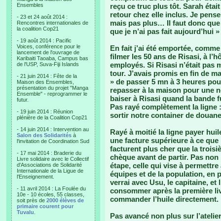
Ensembles
reçu ce truc plus tôt. Sarah étai
retour chez elle inclus. Je pense
- 23 et 24 août 2014 :
mais pas plus… Il faut donc que j
Rencontres internationales de
la coalition Cop21
que je n’ai pas fait aujourd’hui »
- 19 août 2014 : Pacific
Voices, conférence pour le
En fait j’ai été emportée, comme
lancement de l'ouvrage de
filmer les 50 ans de Risasi, à l
Karibaiti Taoaba, Campus bas
employés. Si Risasi n’était pas 
de l'USP, Suva-Fiji Islands
tour. J’avais promis en fin de ma
- 21 juin 2014 : Fête de la
» de passer 5 mn à 3 heures po
Maison des Ensembles,
présentation du projet "Manga
repasser à la maison pour une no
Ensemble" - reprogrammer le
baiser à Risasi quand la bande fu
futur.
Pas rayé complètement la ligne
- 19 juin 2014 : Réunion
sortir notre container de douane
plénière de la Coalition Cop21
- 14 juin 2014 : Intervention au
Rayé à moitié la ligne payer hui
Salon des Solidarités
à
une facture supérieure à ce que
l'invitation de Coordination Sud
facturent plus cher que la troisi
- 17 mai 2014 : Braderie du
chèque avant de partir. Pas no
Livre solidaire avec le Collectif
étape, celle qui vise à permettr
d'Associations de Solidarité
Internationale de la Ligue de
équipes et de la population, en p
l'Enseignement.
verrai avec Usu, le capitaine, et
- 11 avril 2014 : La Foulée du
consommer après la première livr
10e - 10 écoles, 55 classes,
commander l’huile directement. 
soit près de
2000 élèves de
primaire courent pour
Tuvalu
.
Pas avancé non plus sur l’atelie