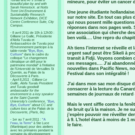
Tuvalu and AT’s small is
mineure, pour éviter un cancer d
beautiful plan by and with
Sarah Hemstock. at Notts
Trent Uni Environment &
Une jeune étudiante hollandaise,
Sustainability Research
sur notre site. En tout cas plus 
Network Exhibition, DICE
qui nous posent mille questions 
Centre Conference Suite, City
Campus.
réponses dans nos pages web. Si
une association qui cherche des
- 8 avril 2011 de 10h à 12h30 :
Gilliane Le Gallic, Présidente
ben voilà…. Une repro du chapit
d'Alofa Tuvalu et
Ambassadrice de Tuvalu pour
l'Environnement participe à la
Ah tiens l’internet se réveille et
table-ronde "
Bye, Bye,
urgent sauf peut être Sikeli à p
Culture
" dans le cadre du
transit à Fidji. Voyons combien d
colloque "Le changement
climatique un défi pour le
ces messages…. J’ai abandonné a
patrimoine mondial" à l'initiative
nouvelles dans Pacific News, n
de l'Université de Versailles St
Quentin, au Palais de la
Festival dans son intégralité !
Découverte à Paris.
-
April 8,2011 : Gilliane Le
J’ai dans mon sac mon disque du
Gallic, Alofa Tuvalu President
and Tuvalu goodwill
consacrer à la lecture du Canar
ambassador for the
semaines de journaux de retard qu’
environment is a key speaker
at the Saint Quentin
University’s conference, "
Bye,
Mais le vent siffle contre la fenê
Bye, Culture
" about CC and
culture loss at the Palais de la
de bruit qu’à la maison. Je ne 
Decouverte, (Paris, 8e).
j’espère pouvoir me réveiller dem
à 9. L’hotel étant à moins de 1 
- 1er au 7 avril 2011 :
"A
l'eau, la Terre"
à Ste Luce
le faire.
(Martinique) pour des ateliers
avec les primaires pendant la
semaine du développement