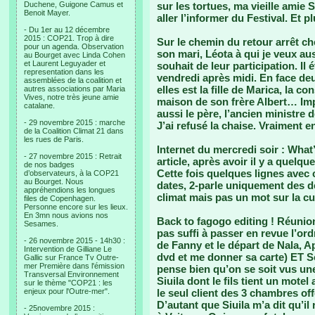
Duchene, Guigone Camus et
sur les tortues, ma vieille amie S
Benoit Mayer.
aller l’informer du Festival. Et pl
- Du 1er au 12 décembre
2015 : COP21. Trop à dire
Sur le chemin du retour arrêt ch
pour un agenda. Observation
son mari, Léota à qui je veux a
au Bourget avec Linda Cohen
et Laurent Leguyader et
souhait de leur participation. Il
representation dans les
vendredi après midi. En face deux
assemblées de la coalition et
elles est la fille de Marica, la c
autres associations par Maria
Vives, notre très jeune amie
maison de son frère Albert… Impo
catalane.
aussi le père, l’ancien ministre 
- 29 novembre 2015 : marche
J’ai refusé la chaise. Vraiment en
de la Coalition Climat 21 dans
les rues de Paris.
Internet du mercredi soir : What
- 27 novembre 2015 : Retrait
article, après avoir il y a quelqu
de nos badges
Cette fois quelques lignes avec
d’observateurs, à la COP21
au Bourget. Nous
dates, 2-parle uniquement des dé
appréhendions les longues
climat mais pas un mot sur la cu
files de Copenhagen.
Personne encore sur les lieux.
En 3mn nous avions nos
Back to fagogo editing ! Réunion
Sesames.
pas suffi à passer en revue l’ord
- 26 novembre 2015 - 14h30 :
de Fanny et le départ de Nala, Ap
Intervention de Gilliane Le
dvd et me donner sa carte) ET S
Gallic sur France Tv Outre-
mer Première dans l'émission
pense bien qu’on se soit vus une
Transversal Environnement
Siuila dont le fils tient un motel
sur le thème "COP21 : les
enjeux pour l'Outre-mer".
le seul client des 3 chambres offer
D’autant que Siuila m’a dit qu’il 
- 25novembre 2015 :