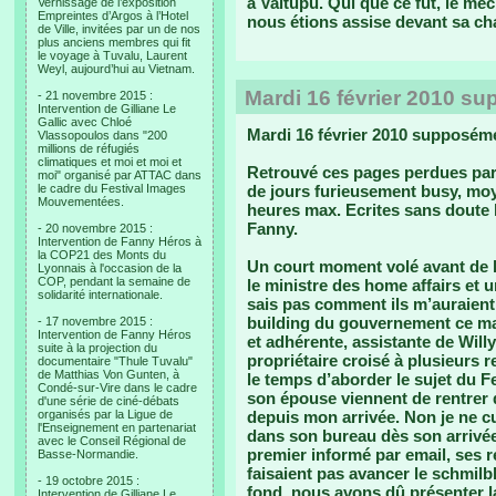
à Vaitupu. Qui que ce fut, le me
Vernissage de l’exposition
Empreintes d’Argos à l’Hotel
nous étions assise devant sa c
de Ville, invitées par un de nos
plus anciens membres qui fit
le voyage à Tuvalu, Laurent
Weyl, aujourd’hui au Vietnam.
Mardi 16 février 2010 s
- 21 novembre 2015 :
Intervention de Gilliane Le
Gallic avec Chloé
Mardi 16 février 2010 supposém
Vlassopoulos dans "200
millions de réfugiés
climatiques et moi et moi et
Retrouvé ces pages perdues par
moi" organisé par ATTAC dans
le cadre du Festival Images
de jours furieusement busy, mo
Mouvementées.
heures max. Ecrites sans doute le
Fanny.
- 20 novembre 2015 :
Intervention de Fanny Héros à
la COP21 des Monts du
Un court moment volé avant de l
Lyonnais à l'occasion de la
COP, pendant la semaine de
le ministre des home affairs et 
solidarité internationale.
sais pas comment ils m’auraient 
building du gouvernement ce ma
- 17 novembre 2015 :
Intervention de Fanny Héros
et adhérente, assistante de Willy
suite à la projection du
propriétaire croisé à plusieurs 
documentaire "Thule Tuvalu"
de Matthias Von Gunten, à
le temps d’aborder le sujet du Fes
Condé-sur-Vire dans le cadre
son épouse viennent de rentrer de
d'une série de ciné-débats
organisés par la Ligue de
depuis mon arrivée. Non je ne cu
l'Enseignement en partenariat
dans son bureau dès son arrivée. 
avec le Conseil Régional de
premier informé par email, ses 
Basse-Normandie.
faisaient pas avancer le schmilb
- 19 octobre 2015 :
fond, nous avons dû présenter la
Intervention de Gilliane Le