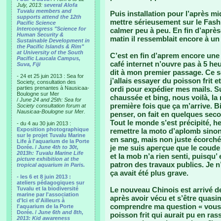
July, 2013:
several Alofa
Tuvalu members and
Puis installation pour l’après 
supports attend the 12th
mettre sérieusement sur le Fash
Pacific Science
Intercongress "Science for
calmer peu à peu. En fin d’après
Human Security &
matin il ressemblait encore à u
Sustainable Development in
the Pacific Islands & Rim"
at University of the South
C’est en fin d’aprem encore une 
Pacific Laucala Campus,
café internet n’ouvre pas à 5 he
Suva, Fiji
dit à mon premier passage. Ce soir
- 24 et 25 juin 2013 : Sea for
j’allais essayer du poisson frit e
Society, consultation des
parties prenantes à Nausicaa-
ordi pour expédier mes mails. Su
Boulogne sur Mer
chaussée et bing, nous voilà, la 
/
June 24 and 25th: Sea for
première fois que ça m’arrive. B
Society consultation forum at
Nausicaa-Boulogne sur Mer.
penser, on fait en quelques seco
Tout le monde s’est précipité, h
- du 4 au 30 juin 2013 :
Exposition photographique
remettre la moto d’aplomb sinon
sur le projet Tuvalu Marine
en sang, mais non juste écorché.
Life à l'aquarium de la Porte
je me suis aperçue que le coude 
Dorée. /
June 4th to 30t,
2013h: Tuvalu Marine Life
et la mob n’a rien senti, puisqu’
picture exhibition at the
patron des travaux publics. Je n
tropical aquarium in Paris.
ça avait été plus grave.
- les 6 et 8 juin 2013 :
ateliers pédagogiques sur
Tuvalu et la biodiversité
Le nouveau Chinois est arrivé de
marine par l'association
après avoir vécu et s’être quasi
d'Ici et d'Ailleurs à
comprendre ma question « vous 
l'aquarium de la Porte
Dorée. /
June 6th and 8th,
poisson frit qui aurait pu en ras
2013: Kid awareness