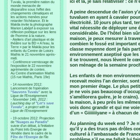
ici et là, je sais relativiser : ce n
Tuvalu, la première nation du
monde menacée de
disparaître sous l’effet des
A peine descendue de l’avion y’a 
changements climatiques et
tuvaluen en ayant à cavaler pour
les actions menées pour
retarder l’échéance. Et le
électricité. 10 jours plus tard, t
Makila invite la photographe
vital nécessite de déployer une 
Marion Labéjof à exposer sa
réflexion poétique sur les liens
considérable. De l’hôtel bien sûr
de l’homme à la nature.
maison, je peux mesurer à traver
- Ateliers d’art plastique et de
combien le fossé est important 
théâtre sur la BD « A l’eau, la
Terre » par le Makila pour les
classe moyenne dont je fais part
enfants du Centre de Loisirs
environnement aseptisé que les 
Mathis le 21 novembre après-
midi.
il se trouvent, nous lèvent le cœu
- Conférence-vernissage de
son ménage de la semaine procha
l’exposition le 22 novembre
agrémentée de contes.
Au Centre d’animation Mathis
Les enfants de mon environnement
(15 rue Mathis, Paris 19e)
recevait moins l’an dernier, so
- 14 novembre 2012:
mon premier étage. Le plus petit
Lancement de l'opération
je ne vois pas beaucoup d’occupa
"Sauvons Tuvalu"
avec la
Ligue de l'Enseignement
s’améliorera guère, je le crains)
- November 14th, 2012 :
la maison, à peu près les mêmes
Lauching day of
"Let's save
vois donc grandir et qui me voien
Tuvalu"
, a project with la
Ligue de l'Enseignement
d’un « Giiiiiiiyane » à chacun 
- 19 octobre 2012: Projection
de "
Nuages au Paradis
"
Au planning du week end ? Je n’a
suivie d'un débat, à l'initiative
qu’il y a des trucs pas drôles c
du Point Info Energie de
Vendée dans le cadre de la
culturel à l’ambassade de France
Fête de l'Energie
de l'île
problème s’il ne me fallait lui fa