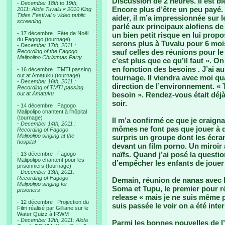
Discussion de 2 heures. Il est bi
-
December 18th to 19th,
Encore plus d’être un peu payé.
2011: Alofa Tuvalu « 2010 King
Tides Festival » video public
aider, il m’a impressionnée sur l
screening
parlé aux principaux alofiens de
- 17 décembre : Fête de Noël
un bien petit risque en lui prop
du Fagogo (tournage)
serons plus à Tuvalu pour 6 mois
-
December 17th, 2011 :
sauf celles des réunions pour le 
Recording of the Fagogo
Malipolipo Christmas Party
c’est plus que ce qu’il faut ». 
en fonction des besoins . J’ai au
- 16 décembre : TMTI passing
out at Amatuku (tournage)
tournage. Il viendra avec moi qu
-
December 16th, 2011 :
direction de l’environnement. « 
Recording of TMTI passing
out at Amatuku
besoin ». Rendez-vous était déjà 
soir.
- 14 décembre : Fagogo
Malipolipo chantent à l'hôpital
(tournage)
Il m’a confirmé ce que je craignai
-
December 14th, 2011 :
mômes ne font pas que jouer à d
Recording of Fagogo
Malipolipo singing at the
surpris un groupe dont les écran
hospital
devant un film porno. Un miroir 
naïfs. Quand j’ai posé la questio
- 13 décembre : Fagogo
Malipolipo chantent pour les
d’empêcher les enfants de jouer à
prisonniers (tournage)
-
December 13th, 2011:
Recording of Fagogo
Demain, réunion de nanas avec Pe
Malipolipo singing for
Soma et Tupu, le premier pour ré
prisoners
release « mais je ne suis même 
- 12 décembre : Projection du
suis passée le voir on a été inter
Film réalisé par Gilliane sur le
Water Quizz à IRWM
-
December 12th, 2011: Alofa
Parmi les bonnes nouvelles de l’