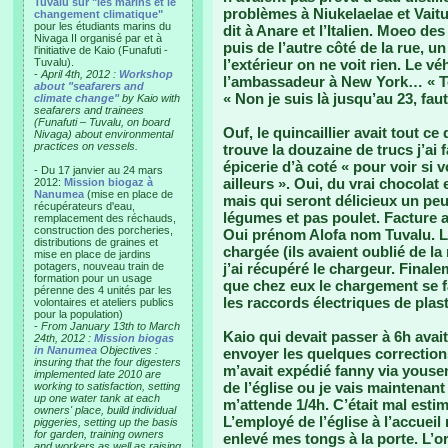
Tuvalu sur "les marins et le
problèmes à Niukelaelae et Vaitu
changement climatique"
pour les étudiants marins du
dit à Anare et l’Italien. Moeo des
Nivaga II organisé par et à
puis de l’autre côté de la rue, 
l'initiative de Kaio (Funafuti -
Tuvalu).
l’extérieur on ne voit rien. Le v
-
April 4th, 2012 :
Workshop
l’ambassadeur à New York… « Ton
about "seafarers and
« Non je suis là jusqu’au 23, fa
climate change"
by Kaio with
seafarers and trainees
(Funafuti – Tuvalu, on board
Ouf, le quincaillier avait tout ce
Nivaga) about environmental
practices on vessels.
trouve la douzaine de trucs j’ai f
épicerie d’à coté « pour voir si
- Du 17 janvier au 24 mars
ailleurs ». Oui, du vrai chocolat
2012:
Mission biogaz à
Nanumea
(mise en place de
mais qui seront délicieux un peu
récupérateurs d'eau,
légumes et pas poulet. Facture 
remplacement des réchauds,
construction des porcheries,
Oui prénom Alofa nom Tuvalu. L
distributions de graines et
chargée (ils avaient oublié de la
mise en place de jardins
potagers, nouveau train de
j’ai récupéré le chargeur. Finale
formation pour un usage
que chez eux le chargement se fa
pérenne des 4 unités par les
les raccords électriques de plast
volontaires et ateliers publics
pour la population)
-
From January 13th to March
Kaio qui devait passer à 6h avait
24th, 2012 :
Mission biogas
in Nanumea
Objectives :
envoyer les quelques correction
insuring that the four digesters
m’avait expédié fanny via yousend
implemented late 2010 are
de l’église ou je vais maintenan
working to satisfaction, setting
up one water tank at each
m’attende 1/4h. C’était mal esti
owners' place, build individual
L’employé de l’église à l’accueil 
piggeries, setting up the basis
for garden, training owners
enlevé mes tongs à la porte. L’o
and workers as well as raising