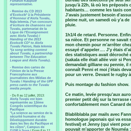
Funafuti Kaupule
representative.
jusqu’à 22h, là où les préposés
habitants… comme les taxis con
- Remise du CD 2013
J’avais justement besoin d’assure
d'Ecolozik* à la Présidente
d'Honneur d'Alofa Tuvalu,
pleine nuit, un samedi où y’a de
Nala Ielemia. (*un concours
pluie.
d'écriture de chansons sur
Tuvalu, partenariat de la
Ligue de l'Enseignement
1h1/4 de retard. Personne. Enfin
avec Alofa Tuvalu) /
sa nièce. Et personne ne savait s
Handing of the 2013
Ecolozik CD* to Alofa
mon chemin pour m’arrêter chez C
Tuvalu Patron, Nala Ielemia
essayé d’appeler…. J’y étais d’a
*(a song writing contest
about Tuvalu, a partnership
des statistiques avait décroché e
between The Education
(sakala elle était allée voir si Pe
League and Alofa Tuvalu).
demandait gilliane ou pennie, il 
- Remise des cartes de
connaît Penni et moi j’étais deva
l'Union de la la Presse
pour un verre. Devant le rugby à 
Francophone aux
journalistes des Médias de
Tuvalu /
Handing of the UPF
Puis montage du fashion show.
press cards to the Tuvalu
media people.
Ce matin, levée presqu’aux aur
- Du 8 au 12 juillet, 2013:
premier petit déj sur la terrasse
Alofa Tuvalu est bien
représentée au 12ème
confortablement mon Canard de 
Congrès scientifique du
Pacifique
"La science au service de la
Blabliblabla par mails avec Fan
sécurité humaine et du
homologue japonais qui va essay
Développement durable
dans les îles du Pacifique et
festival) et Jenny (qui vient pou
les côtes", Campus de
pouvait m’apporter de Nouméa : 
l'USP à Suva
/
From 8 to 12