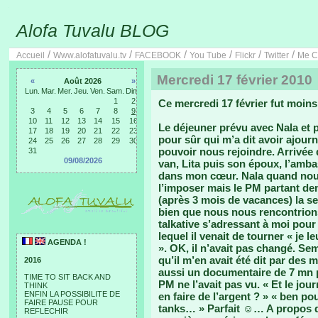
Alofa Tuvalu BLOG
/
/
/
/
/
/
Accueil
Www.alofatuvalu.tv
FACEBOOK
You Tube
Flickr
Twitter
Me C
Mercredi 17 février 2010
«
Août 2026
»
Lun.
Mar.
Mer.
Jeu.
Ven.
Sam.
Dim.
1
2
Ce mercredi 17 février fut moi
3
4
5
6
7
8
9
10
11
12
13
14
15
16
Le déjeuner prévu avec Nala et pe
17
18
19
20
21
22
23
pour sûr qui m’a dit avoir ajour
24
25
26
27
28
29
30
pouvoir nous rejoindre. Arrivée d
31
09/08/2026
van, Lita puis son époux, l’amba
dans mon cœur. Nala quand nous
l’imposer mais le PM partant de
(après 3 mois de vacances) la se
bien que nous nous rencontrion
talkative s’adressant à moi pou
lequel il venait de tourner « je le
AGENDA !
». OK, il n’avait pas changé. Sem
qu’il m’en avait été dit par des 
2016
aussi un documentaire de 7 mn p
TIME TO SIT BACK AND
PM ne l’avait pas vu. « Et le jo
THINK
ENFIN LA POSSIBILITE DE
en faire de l’argent ? » « ben pou
FAIRE PAUSE POUR
tanks… » Parfait ☺… A propos de
REFLECHIR