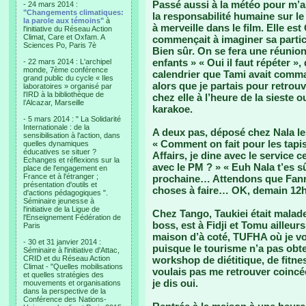
Passé aussi à la météo pour m’as
- 24 mars 2014 :
"Changements climatiques:
la responsabilité humaine sur le c
la parole aux témoins"
à
à merveille dans le film. Elle es
l'initiative du Réseau Action
Climat, Care et Oxfam. A
commençait à imaginer sa partici
Sciences Po, Paris 7è
Bien sûr. On se fera une réunio
enfants » « Oui il faut répéter », 
- 22 mars 2014 : L'archipel
monde, 7ème conférence
calendrier que Tami avait comma
grand public du cycle « Iles
alors que je partais pour retrouv
laboratoires » organisé par
l'IRD à la bibliothèque de
chez elle à l’heure de la sieste ou
l’Alcazar, Marseille
karakoe.
- 5 mars 2014 : " La Solidarité
Internationale : de la
A deux pas, déposé chez Nala le
sensibilisation à l'action, dans
« Comment on fait pour les tapi
quelles dynamiques
éducatives se situer ?
Affairs, je dine avec le service 
Echanges et réflexions sur la
avec le PM ? » « Euh Nala t’es s
place de l'engagement en
France et à l'étranger ;
prochaine… Attendons que Fanny
présentation d'outils et
choses à faire… OK, demain 12h
d'actions pédagogiques ".
Séminaire jeunesse à
l'initiative de la Ligue de
Chez Tango, Taukiei était malade,
l'Enseignement Fédération de
boss, est à Fidji et Tomu ailleur
Paris
maison d’à coté, TUFHA où je vou
- 30 et 31 janvier 2014 :
puisque le tourisme n’a pas obt
Séminaire à l'initiative d'Attac,
CRID et du Réseau Action
workshop de diétitique, de fitnes
Climat - "Quelles mobilisations
voulais pas me retrouver coin
et quelles stratégies des
je dis oui.
mouvements et organisations
dans la perspective de la
Conférence des Nations-