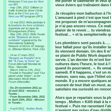
me porter le calendrier et veut que
l'émission
C'est pas du Vent
vieux éviers qui traînaient dans 
sur RFI
-
may 13th, 2012: Gilliane Le
Gallic invited by Anne-Cécile
Je récupère mon balluchon à l’hô
Bras at the
C'est pas du
Vent sur RFI
program (RFI)
L’amusant à pied c’est que tout 
me proposer de m’accompagner, 
- 12 mai 2012: Alofa participe à
la
braderie du livre solidaire
je n’ai pas encore revus. Ce matin
organisée par la Ligue de
plaisir de te revoir… tu viendras
l'Enseignement (Paris)
festival… « et la sempiternelle q
-
May 12th, 2012: Alofa Tuvalu
at the
"Braderie de livres
solidaire"
organized by the
Les plombiers sont passés à….. 6 
International Solidarity
Network of NGOs AT belongs
leur fallait pour qu’ils installer 
to. (Blanqui Market, Paris 13e)
ils viennent demain. Un des 6 
se plaint de Public Work departm
- 14 au 17 mars 2012:
"
Nuages au Paradis
" et
la
servie. L’an dernier ils m’ont liv
BD "A l'eau, la Terre"
au
cultures dans l’heure, le tout à l
Forum Alternatif Mondial de
l'Eau - Marseille.
quand ils pourraient.. ». Ils venai
-
March 14th to 17th, 2012:
samedi. If it happens, c’est un m
"Trouble in Paradise” and “Our
planet under Water”, at the
maison, sans eau, que l’hôtel où
Alternative World Water
monde. Il y a encore quelques an
Forum (Marseille).
courant de tout était un must, au
- Du 24 novembre 2011 au
satisfaire ma curiosité en renco
10 avril 2012 - mission à
Tuvalu :
- From November 24th, 2011
Alors que je repartais sous la p
to April 10th, 2012 - Mission
temps , Melton « Kilifi était à la
in Tuvalu :
festival ». Puis me racontant l’ate
- 4 avril 2012 :
Atelier Alofa
n’avaient pas prévu d’eau distillé