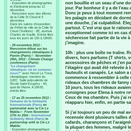
non bouillie et un seau d’une dou
- Exposition de photographies
et d’artisanat jusqu’au 12
jour. Par bonheur il y a de l’eau
décembre.
Donc je peux à tout moment rempl
- Rencontre avec des élèves
de la Celle St Cloud le 5
les palagis en décidant de dormi
décembre
une douche, j’ai culpabilisé. El
Dans les salons d’exposition
partout. C’est vrai que le ratio
de l’Hôtel de ville de la Celle St
Cloud (Yvelines) - 8E, avenue
exceptionnel comme ici en cas d
Charles de Gaulle. Entrée libre
sécheresse fait partie de la vie à
tous les jours de 15h à 18h00.
j’imagine.
- 29 novembre 2012 :
Rencontre-débat sur les
10h : plus une boîte ne traîne. 
changements climatiques à
Pantin (Paris) /
- November
divers, hors parfums (T shirts, 
29th, 2012 : Climate Change
accessoires de pêches et j’en pas
conference (Paris)
:
"Le changement
l’étagère qui avait été relevée à
climatique: où en sommes-
fauteuils et canapés. Le salon a 
nous?"
avec Hervé Le Treut,
climatologue, membre du
commence à ressembler à celle d
GIEC. Salle polyvalente de
rideaux des chambres de fanny e
l’Ecole Saint-Exupéry - 40,
10 jours, tous les rideaux avaien
quai de l’Aisne. A 18h30,
entrée libre.
consignes pour Elena à notre reto
Ceux de ma chambre. Puis j’ai r
- 17 au 25 novembre 2012 :
Semaine de la Solidarité
réapparu hier, enfin, en partie s
Internationale (Paris)
en
partenariat avec la Cie Le
Si j’ai toujours un peu de mal a
Makila /
- From November
17th to 25th :
International
recensée dont plusieurs tailles d
Solidarity Week (Paris)
in
cafards, charançons et l’araigné
partnership with la Cie Le
Makila
:
la plupart des femmes, malgré les
- Exposition photographique :