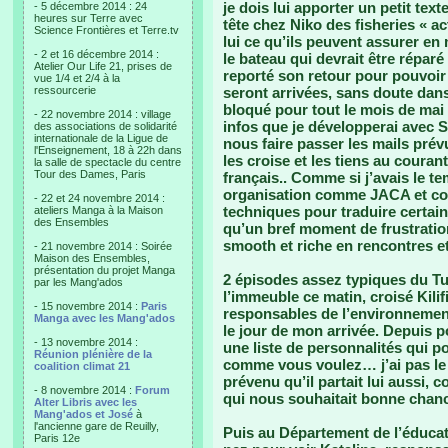
je dois lui apporter un petit text
- 5 décembre 2014 : 24
heures sur Terre avec
tête chez Niko des fisheries « 
Science Frontières et Terre.tv
lui ce qu’ils peuvent assurer e
- 2 et 16 décembre 2014 :
le bateau qui devrait être répar
Atelier Our Life 21, prises de
reporté son retour pour pouvoir
vue 1/4 et 2/4 à la
ressourcerie
seront arrivées, sans doute dans 
bloqué pour tout le mois de mai q
- 22 novembre 2014 : village
infos que je développerai avec 
des associations de solidarité
internationale de la Ligue de
nous faire passer les mails prév
l'Enseignement, 18 à 22h dans
les croise et les tiens au coura
la salle de spectacle du centre
Tour des Dames, Paris
français.. Comme si j’avais le te
organisation comme JACA et com
- 22 et 24 novembre 2014 :
techniques pour traduire certai
ateliers Manga à la Maison
des Ensembles
qu’un bref moment de frustration 
smooth et riche en rencontres et
- 21 novembre 2014 : Soirée
Maison des Ensembles,
présentation du projet Manga
2 épisodes assez typiques du Tu
par les Mang'ados
l’immeuble ce matin, croisé Kilif
- 15 novembre 2014 :
Paris
responsables de l’environnement
Manga avec les Mang'ados
le jour de mon arrivée. Depuis p
- 13 novembre 2014 :
une liste de personnalités qui po
Réunion plénière de la
comme vous voulez… j’ai pas le t
coalition climat 21
prévenu qu’il partait lui aussi,
- 8 novembre 2014 :
Forum
qui nous souhaitait bonne chanc
Alter Libris avec les
Mang'ados et José
à
l'ancienne gare de Reuilly,
Puis au Département de l’éducati
Paris 12e