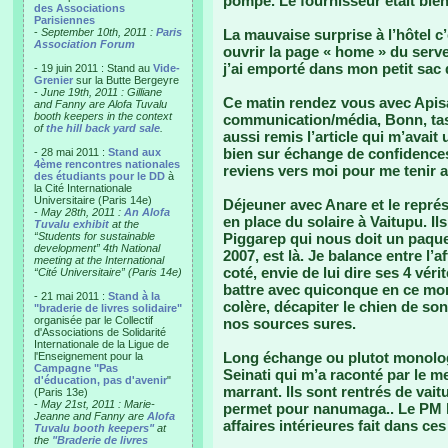
pompe. Le fournisseur était bie
des Associations
Parisiennes
-
September 10th, 2011 :
Paris
La mauvaise surprise à l’hôtel c’
Association Forum
ouvrir la page « home » du serv
j’ai emporté dans mon petit sac
- 19 juin 2011 : Stand au
Vide-
Grenier
sur la Butte Bergeyre
-
June 19th, 2011 : Gilliane
Ce matin rendez vous avec Apisa
and Fanny are Alofa Tuvalu
booth keepers in the context
communication/média, Bonn, task f
of
the hill back yard sale
.
aussi remis l’article qui m’avait
bien sur échange de confidences.
- 28 mai 2011 :
Stand aux
4ème rencontres nationales
reviens vers moi pour me tenir 
des étudiants pour le DD
à
la Cité Internationale
Universitaire (Paris 14e)
Déjeuner avec Anare et le représ
-
May 28th, 2011 :
An Alofa
en place du solaire à Vaitupu. I
Tuvalu exhibit
at the
“Students for sustainable
Piggarep qui nous doit un paque
development” 4th National
2007, est là. Je balance entre l’a
meeting at the International
coté, envie de lui dire ses 4 véri
“Cité Universitaire” (Paris 14e)
battre avec quiconque en ce mo
- 21 mai 2011 :
Stand à la
colère, décapiter le chien de son v
"braderie de livres solidaire"
organisée par le Collectif
nos sources sures.
d'Associations de Solidarité
Internationale de la Ligue de
Long échange ou plutot monolog
l'Enseignement pour la
Campagne "Pas
Seinati qui m’a raconté par le m
d'éducation, pas d'avenir
"
marrant. Ils sont rentrés de vait
(Paris 13e)
-
May 21st, 2011 : Marie-
permet pour nanumaga.. Le PM l
Jeanne and Fanny are
Alofa
affaires intérieures fait dans ces 
Tuvalu booth keepers"
at
the
"Braderie de livres