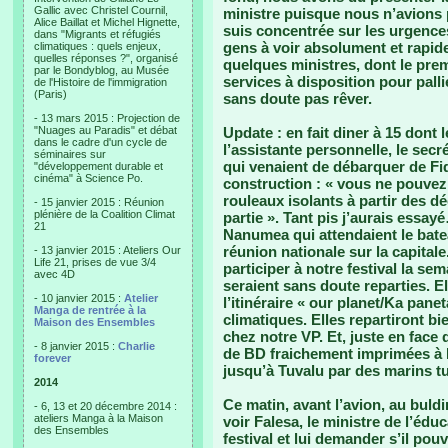
Gallic avec Christel Cournil,
ministre puisque nous n’avions 
Alice Baillat et Michel Hignette,
suis concentrée sur les urgences
dans "Migrants et réfugiés
gens à voir absolument et rapide
climatiques : quels enjeux,
quelles réponses ?", organisé
quelques ministres, dont le premi
par le Bondyblog, au Musée
services à disposition pour palli
de l'Histoire de l'immigration
(Paris)
sans doute pas rêver.
- 13 mars 2015 : Projection de
"Nuages au Paradis" et débat
Update : en fait diner à 15 dont 
dans le cadre d'un cycle de
l’assistante personnelle, le sec
séminaires sur
qui venaient de débarquer de Fid
"développement durable et
cinéma" à Science Po.
construction : « vous ne pouvez
rouleaux isolants à partir des dé
- 15 janvier 2015 : Réunion
plénière de la Coalition Climat
partie ». Tant pis j’aurais essay
21
Nanumea qui attendaient le bat
réunion nationale sur la capitale
- 13 janvier 2015 : Ateliers Our
Life 21, prises de vue 3/4
participer à notre festival la sem
avec 4D
seraient sans doute reparties. E
- 10 janvier 2015 :
Atelier
l’itinéraire « our planet/Ka pan
Manga de rentrée à la
climatiques. Elles repartiront bi
Maison des Ensembles
chez notre VP. Et, juste en face
- 8 janvier 2015 :
Charlie
de BD fraichement imprimées à Fi
forever
jusqu’à Tuvalu par des marins t
2014
Ce matin, avant l’avion, au buld
- 6, 13 et 20 décembre 2014 :
ateliers Manga à la Maison
voir Falesa, le ministre de l’éduc
des Ensembles
festival et lui demander s’il pouv