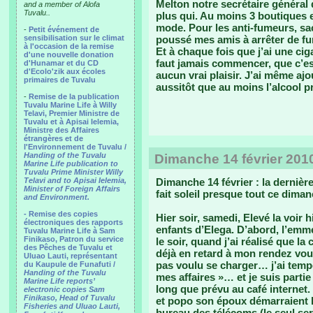
Melton notre secrétaire général 
and a member of Alofa
Tuvalu..
plus qui. Au moins 3 boutiques 
mode. Pour les anti-fumeurs, sac
-
Petit événement de
sensibilisation sur le climat
poussé mes amis à arrêter de fum
à l'occasion de la remise
Et à chaque fois que j’ai une cig
d'une nouvelle donation
faut jamais commencer, que c’es
d'Hunamar et du CD
d'Ecolo'zik aux écoles
aucun vrai plaisir. J’ai même aj
primaires de Tuvalu
aussitôt que au moins l’alcool 
-
Remise de la publication
Tuvalu Marine Life à Willy
Telavi, Premier Ministre de
Tuvalu et à Apisai Ielemia,
Ministre des Affaires
étrangères et de
l'Environnement de Tuvalu /
Handing of the Tuvalu
Dimanche 14 février 201
Marine Life publication to
Tuvalu Prime Minister Willy
Telavi and to Apisai Ielemia,
Dimanche 14 février : la dernièr
Minister of Foreign Affairs
fait soleil presque tout ce diman
and Environment.
- Remise des copies
Hier soir, samedi, Elevé la voir h
électroniques des rapports
enfants d’Elega. D’abord, l’emm
Tuvalu Marine Life à Sam
Finikaso, Patron du service
le soir, quand j’ai réalisé que la 
des Pêches de Tuvalu et
déjà en retard à mon rendez vou
Uluao Lauti, représentant
pas voulu se charger… j’ai tempê
du Kaupule de Funafuti /
Handing of the Tuvalu
mes affaires »… et je suis partie
Marine Life reports’
long que prévu au café internet.
electronic copies Sam
Finikaso, Head of Tuvalu
et popo son époux démarraient le
Fisheries and Uluao Lauti,
bureau des télécoms (le seul ser