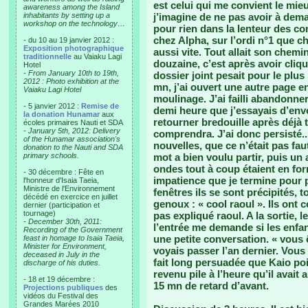
est celui qui me convient le mieux
awareness among the Island
inhabitants by setting up a
j’imagine de ne pas avoir à deman
workshop on the technology…
pour rien dans la lenteur des co
chez Alpha, sur l’ordi n°1 que ch
- du 10 au 19 janvier 2012 :
Exposition photographique
aussi vite. Tout allait son chemi
traditionnelle
au Vaiaku Lagi
douzaine, c’est après avoir cliq
Hotel
-
From January 10th to 19th,
dossier joint pesait pour le plu
2012 : Photo exhibition at the
mn, j’ai ouvert une autre page 
Vaiaku Lagi Hotel
moulinage. J’ai failli abandonner 
- 5 janvier 2012 :
Remise de
demi heure que j’essayais d’envo
la donation Hunamar
aux
retourner bredouille après déjà t
écoles primaires Nauti et SDA
-
January 5th, 2012: Delivery
comprendra. J’ai donc persisté.
of the Hunamar association's
nouvelles, que ce n’était pas fa
donation to the Nauti and SDA
primary schools.
mot a bien voulu partir, puis un
ondes tout à coup étaient en f
- 30 décembre : Fête en
impatience que je termine pour 
l'honneur d'Isaia Taeia,
Ministre de l'Environnement
fenêtres ils se sont précipités, t
décédé en exercice en juillet
genoux : « cool raoul ». Ils ont 
dernier (participation et
tournage)
pas expliqué raoul. A la sortie,
-
December 30th, 2011:
l’entrée me demande si les enfa
Recording of the Government
une petite conversation. « vous 
feast in homage to Isaia Taeia,
Minister for Environment,
voyais passer l’an dernier. Vous
deceased in July in the
fait long persuadée que Kaio poir
discharge of his duties.
revenu pile à l’heure qu’il avait
- 18 et 19 décembre :
15 mn de retard d’avant.
Projections publiques
des
vidéos du Festival des
Grandes Marées 2010