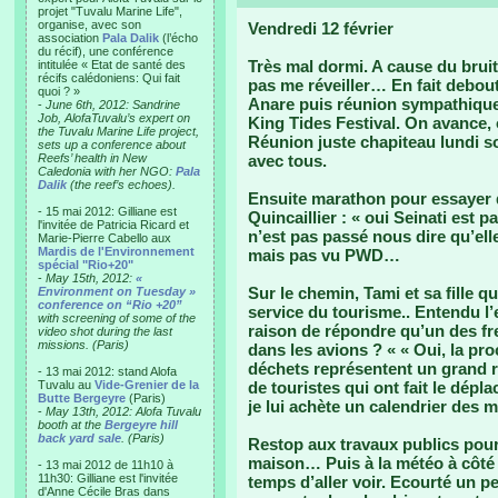
projet "Tuvalu Marine Life",
organise, avec son
Vendredi 12 février
association
Pala Dalik
(l’écho
du récif), une conférence
Très mal dormi. A cause du bruit
intitulée « Etat de santé des
récifs calédoniens: Qui fait
pas me réveiller… En fait debout
quoi ? »
Anare puis réunion sympathique 
-
June 6th, 2012: Sandrine
Job, AlofaTuvalu’s expert on
King Tides Festival. On avance,
the Tuvalu Marine Life project,
Réunion juste chapiteau lundi so
sets up a conference about
Reefs’ health in New
avec tous.
Caledonia with her NGO:
Pala
Dalik
(the reef’s echoes).
Ensuite marathon pour essayer d
- 15 mai 2012: Gilliane est
Quincaillier : « oui Seinati est 
l'invitée de Patricia Ricard et
n’est pas passé nous dire qu’elle
Marie-Pierre Cabello aux
Mardis de l'Environnement
mais pas vu PWD…
spécial "Rio+20"
-
May 15th, 2012:
«
Sur le chemin, Tami et sa fille q
Environment on Tuesday »
conference on “Rio +20”
service du tourisme.. Entendu l’
with screening of some of the
raison de répondre qu’un des fr
video shot during the last
missions. (Paris)
dans les avions ? « « Oui, la pro
déchets représentent un grand r
- 13 mai 2012: stand Alofa
Tuvalu au
Vide-Grenier de la
de touristes qui ont fait le dépl
Butte Bergeyre
(Paris)
je lui achète un calendrier des 
-
May 13th, 2012: Alofa Tuvalu
booth at the
Bergeyre hill
back yard sale
. (Paris)
Restop aux travaux publics pour 
maison… Puis à la météo à côté b
- 13 mai 2012 de 11h10 à
11h30: Gilliane est l'invitée
temps d’aller voir. Ecourté un pe
d'Anne Cécile Bras dans