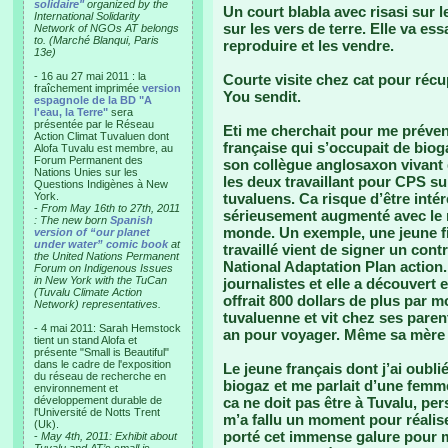
solidaire"
organized by the
Un court blabla avec risasi sur le
International Solidarity
sur les vers de terre. Elle va ess
Network of NGOs AT belongs
to. (Marché Blanqui, Paris
reproduire et les vendre.
13e)
- 16 au 27 mai 2011 : la
Courte visite chez cat pour réc
fraîchement imprimée
version
You sendit.
espagnole de la BD "A
l'eau, la Terre"
sera
présentée par le Réseau
Eti me cherchait pour me préveni
Action Climat Tuvaluen dont
française qui s’occupait de bioga
Alofa Tuvalu est membre, au
Forum Permanent des
son collègue anglosaxon vivant 
Nations Unies sur les
les deux travaillant pour CPS su
Questions Indigènes à New
York.
tuvaluens. Ca risque d’être intér
-
From May 16th to 27th, 2011
sérieusement augmenté avec le n
: The new born
Spanish
monde. Un exemple, une jeune fill
version of “our planet
under water” comic book
at
travaillé vient de signer un cont
the United Nations Permanent
National Adaptation Plan action.
Forum on Indigenous Issues
in New York with the TuCan
journalistes et elle a découvert 
(Tuvalu Climate Action
offrait 800 dollars de plus par m
Network) representatives.
tuvaluenne et vit chez ses paren
- 4 mai 2011: Sarah Hemstock
an pour voyager. Même sa mère 
tient un stand Alofa et
présente "Small is Beautiful"
dans le cadre de l'exposition
Le jeune français dont j’ai oublié
du réseau de recherche en
biogaz et me parlait d’une femme
environnement et
développement durable de
ca ne doit pas être à Tuvalu, pe
l'Université de Notts Trent
m’a fallu un moment pour réalise
(Uk).
porté cet immense galure pour m
-
May 4th, 2011: Exhibit about