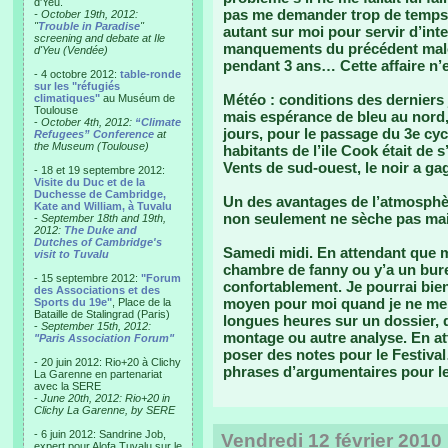
d'Yeu.
pas me demander trop de temps 
- October 19th, 2012:
"
Trouble in Paradise
"
autant sur moi pour servir d’inte
screening and debate at Ile
manquements du précédent malo
d'Yeu (Vendée)
pendant 3 ans… Cette affaire n’es
- 4 octobre 2012:
table-ronde
sur les "réfugiés
Météo : conditions des derniers 
climatiques"
au Muséum de
Toulouse
mais espérance de bleu au nord,
-
October 4th, 2012:
“Climate
jours, pour le passage du 3e cyc
Refugees” Conference
at
the Museum (Toulouse)
habitants de l’ile Cook était de s
Vents de sud-ouest, le noir a g
- 18 et 19 septembre 2012:
Visite du Duc et de la
Duchesse de Cambridge,
Un des avantages de l’atmosphèr
Kate and William, à Tuvalu
non seulement ne sèche pas mais 
-
September 18th and 19th,
2012:
The Duke and
Dutches of Cambridge's
Samedi midi. En attendant que mo
visit to Tuvalu
chambre de fanny ou y’a un bure
- 15 septembre 2012:
"Forum
confortablement. Je pourrai bie
des Associations et des
moyen pour moi quand je ne me 
Sports du 19e"
, Place de la
Bataille de Stalingrad (Paris)
longues heures sur un dossier,
-
September 15th, 2012:
montage ou autre analyse. En at
"Paris Association Forum"
poser des notes pour le Festival
- 20 juin 2012: Rio+20 à Clichy
phrases d’argumentaires pour l
La Garenne en partenariat
avec la SERE
-
June 20th, 2012: Rio+20 in
Clichy La Garenne, by SERE
- 6 juin 2012: Sandrine Job,
Vendredi 12 février 2010
expert pour Alofa Tuvalu sur le