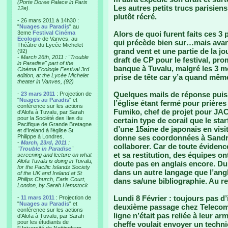
(Porte Doree Palace in Paris
Les autres petits trucs parisien
12e).
plutôt récré.
- 26 mars 2011 à 14h30 :
"
Nuages au Paradis
" au
3eme
Festival Cinéma
Alors de quoi furent faits ces 3
Ecologie
de Vanves, au
qui précède bien sur…mais avan
Théâtre du Lycée Michelet
grand vent et une partie de la j
(92)
-
March 26th, 2011 : "Trouble
draft de CP pour le festival, pro
in Paradise" part of the
banque à Tuvalu, malgré les 3 mo
Cinéma Ecologie Festival 3rd
edition, at the Lycée Michelet
prise de tête car y’a quand même
theater in Vanves, (92)
Quelques mails de réponse puis i
-
23 mars 2011
: Projection de
"
Nuages au Paradis
" et
l’église étant fermé pour prières 
conférence sur les actions
Fumiko, chef de projet pour JAC
d'Alofa à Tuvalu, par Sarah
pour la Société des Iles du
certain type de corail que le sta
Pacifique de Grande Bretagne
d’une 15aine de japonais en visit
et d'Ireland à l'église St
Philippe à Londres.
donne ses coordonnées à Sandri
-
March, 23rd, 2011
:
collaborer. Car de toute évidenc
"
Trouble in Paradise
"
et sa restitution, des équipes on
screening and lecture on what
Alofa Tuvalu is doing in Tuvalu,
doute pas en anglais encore. Du
for the Pacific Islands Society
dans un autre langage que l’angl
of the UK and Ireland at St
Philips Church, Earls Court,
dans sa/une bibliographie. Au 
London, by Sarah Hemstock
Lundi 8 Février
: toujours pas d
-
11 mars 2011
: Projection de
"
Nuages au Paradis
" et
deuxième passage chez Telecom, 
conférence sur les actions
ligne n’était pas reliée à leur 
d'Alofa à Tuvalu, par Sarah
pour les étudiants de
cheffe voulait envoyer un technic