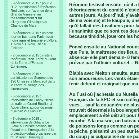
- 9 décembre 2015 : pour le
Réunion festival ensuite, où il a
D12, participation à l’opération
théoriquement du comité n’étai
Red Line, sur l’avenue de la
Grande Armée et au
autres jours. Aujourd’hui, y’avai
rassemblement “Etat
de ma voisine) et le kaupule, une
d’Urgence Climatique au
qu’il fallait des tuvaluens pour 
Champs de Mars.
l’unanimité que ce sont ces deux
- 8 décembre 2015 : un petit
because timidité, joueront les ho
tour en bus dans Paris avec
notre amie et trésorière d’Alofa
Tuvalu à Tuvalu, Risasi
Foncé ensuite au National counci
Finikaso.
que Pula, la maîtresse des lieux,
- 7 décembre 2015 : visite à
absence- elle part demain- 8 fe
l’opération Paris-Terre du Jour
prévue par l’officier culturel… 
de la Terre a l’Espace
Ephémère.
Blabla avec Melton ensuite, au
- 6 décembre 2015 :
participation au Sommet des
son amoureuse. Les vents étaient
196 Chaises à Montreuil dans
tenir debout et craignait que ma
le cadre du village des
alternatives.
Au Fusi où j’achetais du Nutella
- 5 décembre 2015 :
Français de la SPC et son collè
Intervention de Fanny Héros
au café Le Grand Bouillon à
vues… sauf la douanière de plus
Aubervilliers autour du projet
trouvait désormais la boulangeri
"Tuvalu: ici / ailleurs".
emplacement a été détruit pour f
- 5 décembre 2015 :
marché. A la maison, un bateau
intervention de Gilliane Le
de poissons longs comme un peti
Gallic au Musée national de
l’histoire de l’immigration, à la
la pêche, plaisanté un peu sur le 
projection-débat organisee par
du coup j’ai culpabilisé de ne pa
l’OIM avec Dominique