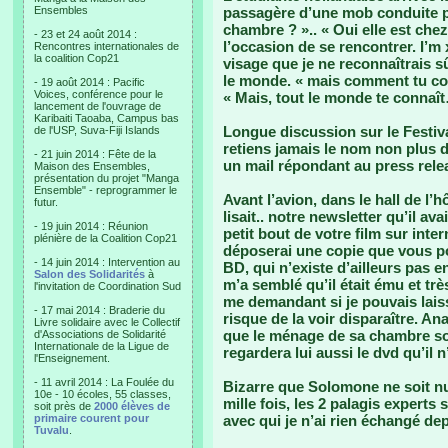
Ensembles
passagère d’une mob conduite pa
chambre ? ».. « Oui elle est che
- 23 et 24 août 2014 :
l’occasion de se rencontrer. I’m 
Rencontres internationales de
la coalition Cop21
visage que je ne reconnaîtrais s
le monde. « mais comment tu co
- 19 août 2014 : Pacific
Voices, conférence pour le
« Mais, tout le monde te connaî
lancement de l'ouvrage de
Karibaiti Taoaba, Campus bas
Longue discussion sur le Festiva
de l'USP, Suva-Fiji Islands
retiens jamais le nom non plus d
- 21 juin 2014 : Fête de la
un mail répondant au press relea
Maison des Ensembles,
présentation du projet "Manga
Ensemble" - reprogrammer le
Avant l’avion, dans le hall de l’h
futur.
lisait.. notre newsletter qu’il ava
- 19 juin 2014 : Réunion
petit bout de votre film sur int
plénière de la Coalition Cop21
déposerai une copie que vous pour
- 14 juin 2014 : Intervention au
BD, qui n’existe d’ailleurs pas e
Salon des Solidarités
à
m’a semblé qu’il était ému et trè
l'invitation de Coordination Sud
me demandant si je pouvais laiss
- 17 mai 2014 : Braderie du
risque de la voir disparaître. An
Livre solidaire avec le Collectif
que le ménage de sa chambre soit
d'Associations de Solidarité
Internationale de la Ligue de
regardera lui aussi le dvd qu’il n
l'Enseignement.
- 11 avril 2014 : La Foulée du
Bizarre que Solomone ne soit nul
10e - 10 écoles, 55 classes,
mille fois, les 2 palagis experts
soit près de
2000 élèves de
primaire courent pour
avec qui je n’ai rien échangé de
Tuvalu
.