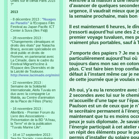
Rentrée à la maison à une heure 
Unies sur le climat Paris 2015
?"
d’avancer de quelques secondes
urgence, il vaudrait mieux que j
2013
la semaine prochaine, mais bon c
- 8 décembre 2013 :
"Nuages
au Paradis"
à l'Ecopass Film
Il est maintenant 6 heures, le d
Festival au Japan Pacific ICT
Center à Suva (Iles Fidji)
(ressorti aujourd’hui une des 
premier voyage tuvaluen, mes pr
- 28 novembre 2013 :
"Changements climatiques et
vraiment plus portables, sauf à T
droits des états" par Natacha
Bracq, avocate spécialisée en
J’emporte des papiers ? Je me s
droit public et droits de
l'homme, en partenariat avec
particulièrement aujourd’hui où 
La Cimade, dans le cadre du
toujours dans mon sac en coton m
Festival Migrant'scène à
l'Espace des Diversités et de
plus. C’est faire bien trop confi
la Laïcité de Toulouse.
défaut à l’instant même car je ne
http://www.lacimade.org/minisites/migrantscene
de cette journée que je voulais n
- 22 novembre 2013 :
Semaine de la Solidarité
Ah oui, y’a eu la rencontre avec 
Internationale, Alofa Tuvalu en
duo avec la compagnie Le
2 secondes avec lui sur le chem
Makila, au Centre d'animation
m’accueille d’une tape sur l’épau
de la Place de Fêtes (Paris)
Paulson est un de ceux que je n’ai
- 16 novembre 2013 :
le secrétaire permanent à l’énergi
Alterlibris - Premier Forum du
maintenant que tu es moins occu
Livre des Associations -
Présentation de la BD "A l'eau,
peux je suis diplomate. Je savai
la Terre" et de la publication
l’énergie participait à cet ateli
"Tuvalu Marine Life".
un répit des éléments pour le pou
- 16 et 17 septembre 2013 :
permis d’installer du solaire pou
Sea for Society, consultation