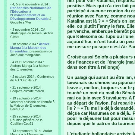
nez pour voir Katalina, responsa
- 4, 5 et 6 novembre 2014 :
positive. Mais qui n’a rien fait p
Rencontres Nationales de
participé à aucune réunion du co
l'Education à
l'Environnement et au
réunion avec Fanny, comme nous
Développement Durable
à
Katalina est là ? » « She’s on le
Gouville s/Mer
elle, ou plutôt Fanny le fera. El
- 3 novembre 2014 : CA
pervenche, embarque bientôt pou
stratégique du Réseau Action
que Kelesoma ou Tupu ou l’une d
Climat
aujourd’hui, m’ont foutu un peu l
- 18 octobre 2014 :
Atelier
me rassure puisque c’est Air Paci
Manga à la Maison des
Ensembles
, présentation de
José aux mang'ados
Croisé aussi Solofa a plusieurs 
des finances et de l’énergie (m
- 4 et 11 octobre 2014 :
Ateliers Manga à la Maison
dans son titre à rallonge)
des Ensembles
- 2 octobre 2014 : Conférence
Un palagi qui aurait pu être Ian,
de 4D "Our life 21"
taiwanais ou chinois ou japonais.
leave », melton, toujours sur le 
- 21 septembre 2014 :
People's climate march
touché un mot du mail du Sénate
mai ou juin avec 3 tuvaluens. A 
- 19 septembre 2014 :
Vendredi solidaire de rentrée à
au départ de l’avion, j’ai reparlé
la Maison de Ensembles,
île ? » « Tu me l’a déjà demandé.
Paris 13e
déçue car Nanumea on a déjà.. Pu
- 15 septembre 2014 :
pour le déjeuner fait pour rassu
Réunion plénière de la
depuis que le patron du tourisme
Coalition Cop21
- 13 septembre 2014 : Atelier
L’étudiante hollandaise arrivée l
Manga à la Maison des