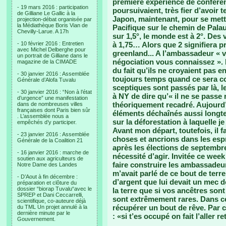
première expérience de conférenc
- 19 mars 2016 : participation
poursuivaient, très fier d’avoir 
de Gilliane Le Gallic à la
Japon, maintenant, pour se mett
projection-débat organisée par
la Médiathèque Boris Vian de
Pacifique sur le chemin de Palau.
Chevilly-Larue. A 17h
sur 1,5°, le monde est à 2°. Des
- 10 février 2016 : Entretien
à 1,75… Alors que 2 signifiera pr
avec Michel Delberghe pour
greenland... A l’ambassadeur « 
un portrait de Gilliane dans le
négociation vous connaissez ». 
magazine de la CIMADE
du fait qu’ils ne croyaient pas en
- 30 janvier 2016 : Assemblée
toujours temps quand ce sera co
Générale d’Alofa Tuvalu
sceptiques sont passés par là, l
- 30 janvier 2016 : “Non à l’état
à NY de dire qu’« il ne se passe r
d’urgence” une manifestation
théoriquement recadré. Aujourd’h
dans de nombreuses villes
françaises dont Paris bien sûr
éléments déchaînés aussi longtem
. L’assemblée nous a
sur la déforestation à laquelle je
empêchés d’y participer.
Avant mon départ, toutefois, il 
- 23 janvier 2016 : Assemblée
choses et ancrions dans les espri
Générale de la Coalition 21
après les élections de septembr
- 16 janvier 2016 : marche de
nécessité d’agir. Invitée ce wee
soutien aux agriculteurs de
faire construire les ambassadeurs
Notre Dame des Landes
m’avait parlé de ce bout de terr
- D’Aout à fin décembre :
d’argent que lui devait un mec de
préparation et clôture du
dossier “biorap Tuvalu“avec le
la terre que si vos ancêtres son
SPREP et Dani Ceccarrelli,
sont extrêmement rares. Dans ce c
scientifique, co-auteure déjà
récupérer un bout de rêve. Par curi
du TML Un projet annulé à la
dernière minute par le
: «si t’es occupé on fait l’aller re
Gouvernement.