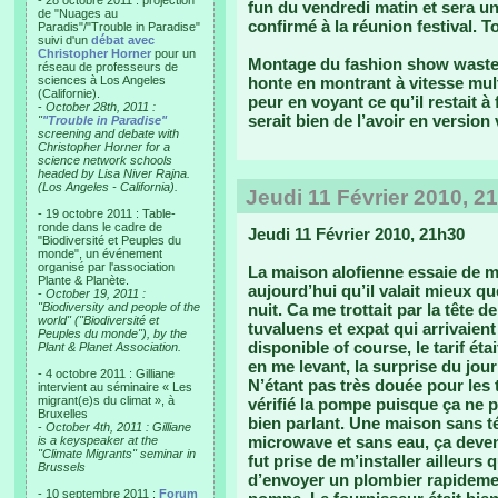
- 28 octobre 2011 : projection
fun du vendredi matin et sera un
de "Nuages au
confirmé à la réunion festival. T
Paradis"/"Trouble in Paradise"
suivi d'un
débat avec
Christopher Horner
pour un
Montage du fashion show waste 2
réseau de professeurs de
sciences à Los Angeles
honte en montrant à vitesse mult
(Californie).
peur en voyant ce qu’il restait à 
-
October 28th, 2011 :
serait bien de l’avoir en version
"
"Trouble in Paradise"
screening and debate with
Christopher Horner for a
science network schools
headed by Lisa Niver Rajna.
(Los Angeles - California).
Jeudi 11 Février 2010, 2
- 19 octobre 2011 : Table-
ronde dans le cadre de
Jeudi 11 Février 2010, 21h30
"Biodiversité et Peuples du
monde", un événement
organisé par l'association
La maison alofienne essaie de m
Plante & Planète.
aujourd’hui qu’il valait mieux qu
-
October 19, 2011 :
"Biodiversity and people of the
nuit. Ca me trottait par la tête 
world" ("Biodiversité et
tuvaluens et expat qui arrivaient
Peuples du monde"), by the
disponible of course, le tarif éta
Plant & Planet Association.
en me levant, la surprise du jour 
- 4 octobre 2011 : Gilliane
N’étant pas très douée pour les
intervient au séminaire « Les
migrant(e)s du climat », à
vérifié la pompe puisque ça ne po
Bruxelles
bien parlant. Une maison sans t
-
October 4th, 2011 : Gilliane
microwave et sans eau, ça devena
is a keyspeaker at the
"Climate Migrants" seminar in
fut prise de m’installer ailleurs
Brussels
d’envoyer un plombier rapidement
- 10 septembre 2011 :
Forum