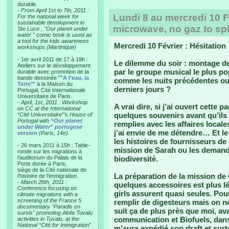
durable.
-
From April 1st to 7th, 2011 :
Lundi 8 au mercredi 10 Fé
For the national week for
sustainable development in
microwave, no gaz to spi
Ste Luce , "Our planet under
water " comic book is used as
a tool for the kids awareness
Mercredi 10 Février : Hésitation
workshops (Martinique)
- 1er avril 2011 de 17 à 19h :
Le dilemme du soir : montage de 
Ateliers sur le développement
par le groupe musical le plus po
durable avec promotion de la
bande dessinée "
"A l'eau, la
comme les nuits précédentes ou
Terre"
" à la Maison du
derniers jours ?
Portugal, Cité Internationale
Universitaire de Paris.
-
April, 1st, 2011 : Workshop
A vrai dire, si j’ai ouvert cette 
on CC at the International
quelques souvenirs avant qu’ils
“Cité Universitaire”’s House of
Portugal with
“Our planet
remplies avec les affaires locales
under Water” portugese
j’ai envie de me détendre… Et 
version
(Paris, 14e).
les histoires de fournisseurs de
- 26 mars 2011 à 15h : Table-
mission de Sarah ou les demande
ronde sur les migrations à
l’auditorium du Palais de la
biodiversité.
Porte dorée à Paris,
siège de la Cité nationale de
La préparation de la mission de 
l’histoire de l’immigration.
-
March 26th, 2011 :
quelques accessoires est plus lé
Conference focusing on
girls assurent quasi seules. Po
climate migrations with a
screening of the France 5
remplir de digesteurs mais on ne
documentary "Paradis en
suit ça de plus près que moi, av
sursis" promoting Alofa Tuvalu
communication et Biofuels, dans
activities in Tuvalu, at the
National “Cité for Immigration”
m’aura expédié son draft et surt