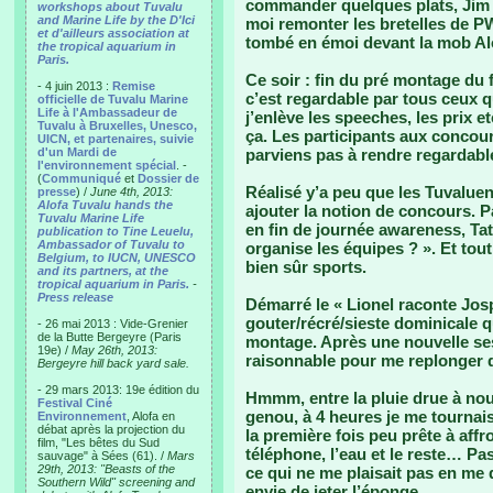
commander quelques plats, Jim de
workshops about Tuvalu
and Marine Life by the D'Ici
moi remonter les bretelles de P
et d'ailleurs association at
tombé en émoi devant la mob Al
the tropical aquarium in
Paris.
Ce soir : fin du pré montage du 
- 4 juin 2013 :
Remise
c’est regardable par tous ceux qu
officielle de Tuvalu Marine
Life à l'Ambassadeur de
j’enlève les speeches, les prix e
Tuvalu à Bruxelles, Unesco,
ça. Les participants aux concour
UICN, et partenaires, suivie
d'un Mardi de
parviens pas à rendre regardabl
l'environnement spécial
. -
(
Communiqué
et
Dossier de
Réalisé y’a peu que les Tuvalue
presse
) /
June 4th, 2013:
Alofa Tuvalu hands the
ajouter la notion de concours. 
Tuvalu Marine Life
en fin de journée awareness, 
publication to Tine Leuelu,
Ambassador of Tuvalu to
organise les équipes ? ». Et tout
Belgium, to IUCN, UNESCO
bien sûr sports.
and its partners, at the
tropical aquarium in Paris.
-
Press release
Démarré le « Lionel raconte Josp
gouter/récré/sieste dominicale qua
- 26 mai 2013 : Vide-Grenier
de la Butte Bergeyre (Paris
montage. Après une nouvelle ses
19e) /
May 26th, 2013:
raisonnable pour me replonger 
Bergeyre hill back yard sale.
- 29 mars 2013: 19e édition du
Hmmm, entre la pluie drue à nouv
Festival Ciné
genou, à 4 heures je me tournai
Environnement
, Alofa en
débat après la projection du
la première fois peu prête à aff
film, "Les bêtes du Sud
téléphone, l’eau et le reste… P
sauvage" à Sées (61). /
Mars
29th, 2013: "Beasts of the
ce qui ne me plaisait pas en me 
Southern Wild" screening and
envie de jeter l’éponge…