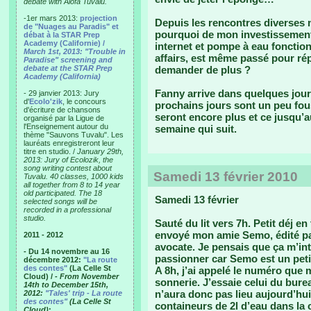
debate with Alofa Tuvalu.
-1er mars 2013:
projection
Depuis les rencontres diverses 
de "Nuages au Paradis" et
pourquoi de mon investissement 
débat à la STAR Prep
Academy (Californie) /
internet et pompe à eau fonction
March 1st, 2013: "Trouble in
affairs, est même passé pour ré
Paradise" screening and
debate at the STAR Prep
demander de plus ?
Academy (California)
Fanny arrive dans quelques jours,
- 29 janvier 2013: Jury
d'
Ecolo'zik
, le concours
prochains jours sont un peu fous.
d'écriture de chansons
seront encore plus et ce jusqu’a
organisé par la Ligue de
l'Enseignement autour du
semaine qui suit.
thème "Sauvons Tuvalu". Les
lauréats enregistreront leur
titre en studio. /
January 29th,
2013: Jury of Ecolozik, the
song writing contest about
Samedi 13 février 2010
Tuvalu. 40 classes, 1000 kids
all together from 8 to 14 year
old participated. The 18
Samedi 13 février
selected songs will be
recorded in a professional
studio.
Sauté du lit vers 7h. Petit déj 
envoyé mon amie Semo, édité par
2011 - 2012
avocate. Je pensais que ça m’in
- Du 14 novembre au 16
passionner car Semo est un petit 
décembre 2012:
"La route
des contes"
(La Celle St
A 8h, j’ai appelé le numéro que
Cloud) /
- From November
sonnerie. J’essaie celui du bure
14th to December 15th,
n’aura donc pas lieu aujourd’hui
2012:
"Tales' trip - La route
des contes"
(La Celle St
containeurs de 2l d’eau dans la c
Cloud)
: