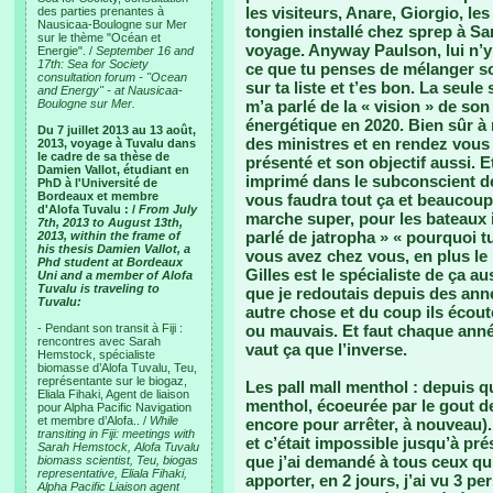
les visiteurs, Anare, Giorgio, le
des parties prenantes à
Nausicaa-Boulogne sur Mer
tongien installé chez sprep à S
sur le thème "Océan et
voyage. Anyway Paulson, lui n’y 
Energie". /
September 16 and
17th: Sea for Society
ce que tu penses de mélanger sol
consultation forum - "Ocean
sur ta liste et t’es bon. La seul
and Energy" - at Nausicaa-
Boulogne sur Mer.
m’a parlé de la « vision » de son
énergétique en 2020. Bien sûr à 
Du 7 juillet 2013 au 13 août,
des ministres et en rendez vous 
2013, voyage à Tuvalu dans
le cadre de sa thèse de
présenté et son objectif aussi. Et
Damien Vallot, étudiant en
imprimé dans le subconscient de
PhD à l'Université de
Bordeaux et membre
vous faudra tout ça et beaucoup 
d'Alofa Tuvalu : /
From July
marche super, pour les bateaux 
7th, 2013 to August 13th,
parlé de jatropha » « pourquoi t
2013, within the frame of
his thesis Damien Vallot, a
vous avez chez vous, en plus le 
Phd student at Bordeaux
Gilles est le spécialiste de ça aus
Uni and a member of Alofa
Tuvalu is traveling to
que je redoutais depuis des ann
Tuvalu:
autre chose et du coup ils écout
- Pendant son transit à Fiji :
ou mauvais. Et faut chaque année
rencontres avec Sarah
vaut ça que l’inverse.
Hemstock, spécialiste
biomasse d’Alofa Tuvalu, Teu,
représentante sur le biogaz,
Les pall mall menthol : depuis 
Eliala Fihaki, Agent de liaison
menthol, écoeurée par le gout d
pour Alpha Pacific Navigation
et membre d’Alofa.. /
While
encore pour arrêter, à nouveau).
transiting in Fiji: meetings with
et c’était impossible jusqu’à pré
Sarah Hemstock, Alofa Tuvalu
que j’ai demandé à tous ceux qu
biomass scientist, Teu, biogas
representative, Eliala Fihaki,
apporter, en 2 jours, j’ai vu 3 p
Alpha Pacific Liaison agent