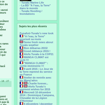
e ce
- Tuvalu Marine Life
tion de
- La BD "A l'eau, la Terre"
i
dans le monde
 aussi
- Tuvalu flooding /
teurs
Inondations
arcèlent
leur
Sujets les plus récents
les
 même
Funafuti-Tuvalu's new look
gaz
"A l'eau, la Terre"
poursuit sa route
Some fresh news about
s rares
Tuvalu weather
a
Bon débarras 2015!
 pour
Good riddance 2015 !
rir de
Alofa Tuvalu à la COP21
é qui
MANGA CLIMAT est
sorti !!!
"MANGA CLIMAT" :
sortie imminente !!!
placé
9 avril 2015 : Le Jour de
la Terre reprend du service
en France
Atelier de rentrée avec
les Mang'ados
- 18 : 27
Charlie forever...
Alofa Tuvalu's
warmest wishes for 2015
Mercredi 10 décembre
2014 : Dominique Campana,
mpent
Chevalier de la Légion
ons et
d'Honneur
t pas là
6 décembre / december
ur. En