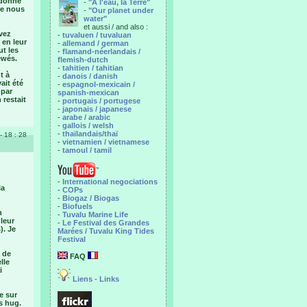
 donné
-
"A l'eau, la Terre"
ême nous
-
"Our planet under
water"
et aussi / and also :
vez
-
tuvaluen / tuvaluan
 en leur
-
allemand / german
ut les
-
flamand-néerlandais /
ewés.
flemish-dutch
-
tahitien / tahitian
t à
-
danois / danish
ait été
-
espagnol-mexicain /
 par
spanish-mexican
 restait
-
portugais / portugese
-
japonais / japanese
-
arabe / arabic
-
gallois / welsh
-
thaïlandais/thaï
- 18 : 28
-
vietnamien / vietnamese
-
tamoul / tamil
-
International negociations
la
- COPs
-
Biogaz / Biogas
-
Biofuels
n
-
Tuvalu Marine Life
leur
-
Le Festival des Grandes
). Je
Marées / Tuvalu King Tides
Festival
e de
FAQ
lle
i
Liens - Links
e sur
s hug.