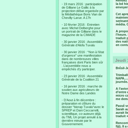
Rendez v
la bd hi
- 19 mars 2016 : participation
envoyer 
de Gilliane Le Gallic à la
projection-débat organisée par
Cet apre
la Médiathèque Boris Vian de
maintena
Chevilly-Larue. A 17h
serinant
média. C
- 10 février 2016 : Entretien
avec Michel Delberghe pour
A propos
un portrait de Gilliane dans le
l'heure.
magazine de la CIMADE
traduit 
des nati
- 30 janvier 2016 : Assemblée
en conta
Générale d’Alofa Tuvalu
- 30 janvier 2016 : “Non à l’état
d’urgence” une manifestation
dans de nombreuses villes
Jeudi 
françaises dont Paris bien sûr
. L’assemblée nous a
Brésil-J
empêchés d’y participer.
Trimbal
- 23 janvier 2016 : Assemblée
NAPA…. N
Générale de la Coalition 21
journée.
- 16 janvier 2016 : marche de
A l’avio
soutien aux agriculteurs de
d’entre
Notre Dame des Landes
micro ca
me dema
- D’Aout à fin décembre :
préparation et clôture du
Passé vo
dossier “biorap Tuvalu“avec le
Sarah au
SPREP et Dani Ceccarrelli,
aurait l
scientifique, co-auteure déjà
traduit 
du TML Un projet annulé à la
dernière minute par le
Rencontr
Gouvernement.
fiji). I