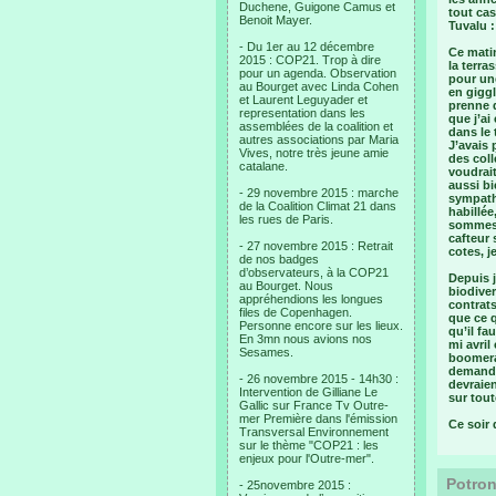
Duchene, Guigone Camus et
tout cas
Benoit Mayer.
Tuvalu :
- Du 1er au 12 décembre
Ce matin
2015 : COP21. Trop à dire
la terra
pour un agenda. Observation
pour une
au Bourget avec Linda Cohen
en giggl
et Laurent Leguyader et
prenne d
representation dans les
que j’ai
assemblées de la coalition et
dans le 
autres associations par Maria
J’avais 
Vives, notre très jeune amie
des coll
catalane.
voudrait
aussi bi
- 29 novembre 2015 : marche
sympathi
de la Coalition Climat 21 dans
habillée
les rues de Paris.
sommes 
cafteur 
- 27 novembre 2015 : Retrait
cotes, j
de nos badges
d’observateurs, à la COP21
Depuis j
au Bourget. Nous
biodiver
appréhendions les longues
contrats
files de Copenhagen.
que ce q
Personne encore sur les lieux.
qu’il fa
En 3mn nous avions nos
mi avril
Sesames.
boomeran
demandé 
- 26 novembre 2015 - 14h30 :
devraien
Intervention de Gilliane Le
sur tout
Gallic sur France Tv Outre-
mer Première dans l'émission
Ce soir 
Transversal Environnement
sur le thème "COP21 : les
enjeux pour l'Outre-mer".
Potron
- 25novembre 2015 :