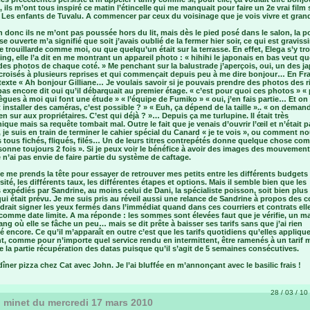
, ils m’ont tous inspiré ce matin l’étincelle qui me manquait pour faire un 2e vrai film 
 Les enfants de Tuvalu. A commencer par ceux du voisinage que je vois vivre et grand
 donc ils ne m’ont pas poussée hors du lit, mais dès le pied posé dans le salon, la p
sse ouverte m’a signifié que soit j’avais oublié de la fermer hier soir, ce qui est gravis
 trouillarde comme moi, ou que quelqu’un était sur la terrasse. En effet, Elega s’y tro
ing, elle l’a dit en me montrant un appareil photo : « hihihi le japonais en bas veut qu
es photos de chaque coté. » Me penchant sur la balustrade j’aperçois, oui, un des j
 croisés à plusieurs reprises et qui commençait depuis peu à me dire bonjour… En Fr
texte « Ah bonjour Gilliane… Je voulais savoir si je pouvais prendre des photos des 
pas encore dit oui qu’il débarquait au premier étage. « c’est pour quoi ces photos » «
ègues à moi qui font une étude » « l’équipe de Fumiko » « oui, j’en fais partie… Et on
 installer des caméras, c’est possible ? » « Euh, ça dépend de la taille ».. « on deman
en sur aux propriétaires. C’est qui déjà ? »… Depuis ça me turlupine. Il était très
que mais sa requête tombait mal. Outre le fait que je venais d’ouvrir l’œil et n’était p
, je suis en train de terminer le cahier spécial du Canard « je te vois », ou comment n
tous fichés, fliqués, filés… Un de leurs titres contrepétés donne quelque chose com
sonne toujours 2 fois ». Si je peux voir le bénéfice à avoir des images des mouvemen
e n’ai pas envie de faire partie du système de caftage.
e me prends la tête pour essayer de retrouver mes petits entre les différents budgets
sité, les différents taux, les différentes étapes et options. Mais il semble bien que les
 expédiés par Sandrine, au moins celui de Dani, la spécialiste poisson, soit bien plus
ui était prévu. Je me suis pris au réveil aussi une relance de Sandrine à propos des c
udrait signer les yeux fermés dans l’immédiat quand dans ces courriers et contrats el
 comme date limite. A ma réponde : les sommes sont élevées faut que je vérifie, un ma
g où elle se fâche un peu… mais se dit prête à baisser ses tarifs sans que j’ai rien
encore. Ce qu’il m’apparaît en outre c’est que les tarifs quotidiens qu’elles appliqu
t, comme pour n’importe quel service rendu en intermittent, être ramenés à un tarif
e la partie récupération des datas puisque qu’il s’agit de 5 semaines consécutives.
dîner pizza chez Cat avec John. Je l’ai bluffée en m’annonçant avec le basilic frais !
28 / 03 / 10 
 minet du mercredi 17 mars 2010