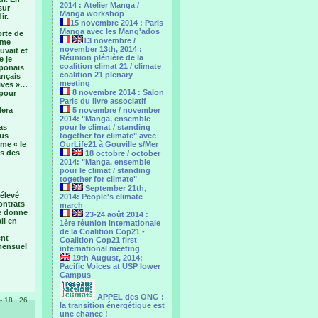
2014 : Atelier Manga /
sur
Manga workshop
ir.
15 novembre 2014 : Paris
Manga avec les Mang'ados
orte de
13 novembre /
sime
november 13th, 2014 :
uvait et
Réunion plénière de la
e je
coalition climat 21 / climate
aponais
coalition 21 plenary
ançais
meeting
rives »…
8 novembre 2014 : Salon
 pour
Paris du livre associatif
dera
5 novembre / november
2014: "Manga, ensemble
as
pour le climat / standing
ous
together for climate" avec
me « le
OurLife21 à Gouville s/Mer
ts des
18 octobre / october
2014: "Manga, ensemble
pour le ‎climat / standing
together for climate"
September 21th,
 élevé
2014: People's climate
ontrats
march
le donne
23-24 août 2014 :
il en
1ère réunion internationale
de la Coalition Cop21 -
ent
Coalition Cop21 first
 mensuel
international meeting
19th August, 2014:
Pacific Voices at USP lower
Campus
APPEL des ONG :
- 18 : 26
la transition énergétique est
une chance !