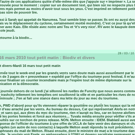
autre de ces applications quitte d’elle-même dès que j’appuie sur « imprimer ». La s
rouvée pour le moment : copier sur un document text, qui bien sûr ne respecte plus 
es mais permet au moins d’avoir tout sous les yeux. C’est imprimé en tellement petit
pas sûre de pouvoir lire.
ssi à Sarah qui appelait de Nanumea. Tout semble bien se passer. Ils ont eu aussi de
is vu le déplacement du cyclone, certainement moitié moindre). C’est ce jour là qu’el
her avec Kaio. Elle réside avec notre ami Teu et ‘it’s very nice’. RV avec le kaupule dem
cole jeudi.
etourne à la biodiv…
28 / 03 / 10 
16 mars 2010 tout petit matin : Biodiv et divers
t divers-Mardi 16 mars tout petit matin
ervée tout le week-end par les grands vents sans doute mais aussi assurément par le
n de 3 pages de « pressrelease » expédié par l’office du tourisme post festival. Il m’aur
pour finaliser un courrier incendiaire mais je l’espère tout de même diplomate sur la
cation et la démocratie.
 journée dehors de ce lundi j’ai sillonné les ruelles de Funcity que nous avons comm
 trashcity tellement les tempêtes ont souillonné la ville et en particulier les rives de n
éninsule ; J’en ai fait une stance dans ma lette du jour au mec du tourisme.
, PWD d’abord pour qu’ils viennent réparer la gouttière ou plutôt les tuyaux qui la rel
r d’eau arraché par les vents. Au bureau du dessus, Cat qui représentait Alofa en not
et sans qui, aux dires du mec du tourisme, rien n’aurait eu lieu, car en bonne alofienn
 les portes fermées et forcé aux réunions… Tuvalu média ensuite pour vérifier s’ils a
ultés sur ce torchon de press release. NON. Melton ensuite : IDEM. Blablaté aussi ave
éponse de l’officier du tourisme à une offre de UCLA de faire venir des danseurs et c
geles (un autre de nos contacts) à laquelle Melton avait répondu la nuit précédente.
phrases du mail de Melton. Risasi ensuite, dont le ministre de mari a le tourisme da
ille. Je voulais voir Enele, ex ambassadeur à l’ONU et devenu secrétaire permanent a