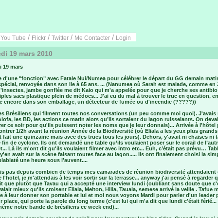
/
/
/
/
/
You Tube
Flickr
Twitter
Me Contacter
Login
di 19 mars 2010
i 19 mars
re d'une "fonction" avec Fatale Nui/Numea pour célébrer le départ du GG demain mati
pécial, renvoyée dans son ile à 65 ans. ... (Nanumea où Sarah est malade, comme en 
'insectes, jambe gonflée me dit Kaio qui m'a appelée pour que je cherche ses antibi
iples sacs plastique plein de médocs... J'ai eu du mal à trouver le truc en question, e
e encore dans son emballage, un détecteur de fumée ou d'incendie (?????))
es Brésiliens qui filment toutes nos conversations (un peu comme moi quoi). J'avais
 Alofa, les BD, les actions ce matin alors qu’ils sortaient du lagon ruisselants. On devai
er ce soir pour qu'ils puissent noter les noms que je leur donnais)... Arrivée à l'hôtel
ontrer 1/2h avant la réunion Année de la Biodiversité (où Eliala a les yeux plus grands
t fait une quinzaine mais avec des trucs tous les jours). Dehors, y'avait ni chaises ni 
fin de cyclone. Ils ont demandé une table qu’ils voulaient poser sur le corail de l’aut
... Là ils m'ont dit qu'ils voulaient filmer avec intro etc... Euh, c’était pas prévu… Tab
y'en avait sur la scène faisant toutes face au lagon..... Ils ont finalement choisi la simp
blablaté une heure sous l'auvent....
ais pas depuis combien de temps mes camarades de réunion biodiversité attendaient 
 l'hotel, je m'attendais à les voir sortir sur la terrasse... anyway j'ai pensé à regarder 
dit que plutôt que Tavau qui a accepté une interview lundi (oubliant sans doute que c'
l valait mieux qu'ils croisent Eliala, Melton, Hilia, Tauala, semese arrivé la veille . Tafue 
e à leur donner son portable et lui et moi nous voyons Mardi pour parler d'un leader 
r place, qui porte la parole du long terme (c'est lui qui m'a dit que lundi c'était férié... 
ême notre bande de brésiliens ce week end)...