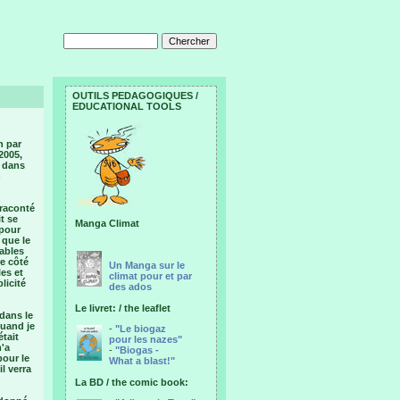
OUTILS PEDAGOGIQUES /
EDUCATIONAL TOOLS
n par
2005,
o dans
n
 raconté
t se
Manga Climat
 pour
 que le
tables
re côté
Un Manga sur le
les et
climat pour et par
licité
des ados
Le livret: / the leaflet
dans le
quand je
-
"Le biogaz
était
pour les nazes"
m'a
-
"Biogas -
pour le
What a blast!"
il verra
La BD / the comic book: