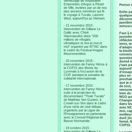
Vernissage de l’exposition
Empreintes d’Argos à l’Hotel
Potron 
de Ville, invitées par un de nos
plus anciens membres qui fit
Enfin pa
le voyage à Tuvalu, Laurent
quelques
Weyl, aujourd’hui au Vietnam.
décorne
jaunâtr
- 21 novembre 2015 :
minuscul
Intervention de Gilliane Le
Gallic avec Chloé
Faut à n
Vlassopoulos dans "200
journées
millions de réfugiés
réfléchi
climatiques et moi et moi et
lents, m
moi" organisé par ATTAC dans
d’adapta
le cadre du Festival Images
la biodi
Mouvementées.
convers
question
- 20 novembre 2015 :
donné le
Intervention de Fanny Héros à
j’sais p
la COP21 des Monts du
aujourd’
Lyonnais à l'occasion de la
d’essaye
COP, pendant la semaine de
plus en 
solidarité internationale.
prochain
que je c
- 17 novembre 2015 :
de tout,
Intervention de Fanny Héros
renouvel
suite à la projection du
bien de 
documentaire "Thule Tuvalu"
NGO qui 
de Matthias Von Gunten, à
Changem
Condé-sur-Vire dans le cadre
dans le
d'une série de ciné-débats
avec NZA
organisés par la Ligue de
moi, cap
l'Enseignement en partenariat
meilleur
avec le Conseil Régional de
duré 1h3
Basse-Normandie.
fermé. N
COP15.
- 19 octobre 2015 :
Intervention de Gilliane Le