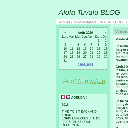
Alofa Tuvalu BLOG
/
/
Accueil
Www.alofatuvalu.tv
FACEBOOK
Vendre
«
Août 2026
»
Lun.
Mar.
Mer.
Jeu.
Ven.
Sam.
Dim.
Vendred
1
2
3
4
5
6
7
8
9
Je rent
10
11
12
13
14
15
16
bateau s
17
18
19
20
21
22
23
piqûre d
les mult
24
25
26
27
28
29
30
revanch
31
08/08/2026
Croisé l
le film,
rencontr
les renc
ventre e
because 
du muret
chaises 
et on a 
AGENDA !
Je ne s
lobby de
2016
leur ai 
férié) i
TIME TO SIT BACK AND
autorisé
THINK
pays, su
ENFIN LA POSSIBILITE DE
quand m
FAIRE PAUSE POUR
REFLECHIR