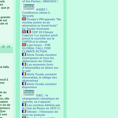
eule
of the Parties : ENOUGH !
les
 que je
ASSEZ !
Conférence climat à
Varsovie
s grands
Tuvalu's PM appeals "No
le est
nuclear power as an
ain et
alternative to fossil fuels"
by Tuvalu Overview
COP 19 Climate
Capture / Le secteur privé
prend le contrôle sur la
COP19 et le climat
Last hours - THE
- 18 : 24
GLOBAL CALL FOR
CLIMATE ACTION
Alofa Tuvalu soutient
Greenpeace et tous les
défenseurs du Climat
Les moments forts
a fallu
d'Alternatiba en direct sur
le net!
Alofa Tuvalu soutient
Alternatiba, le village des
encé à
alternatives
otre
Alofa Tuvalu soutient
Reporterre
ie au
re
GIEC : le
e, elle
changement climatique en
vaient
marche, va s'agraver
c lui de
Les courbes éditées par
hanteurs
le Club de Rome en 1973 !!!
 Que
Vibrato - l'émission de
ns son
Kent en podcast
ux