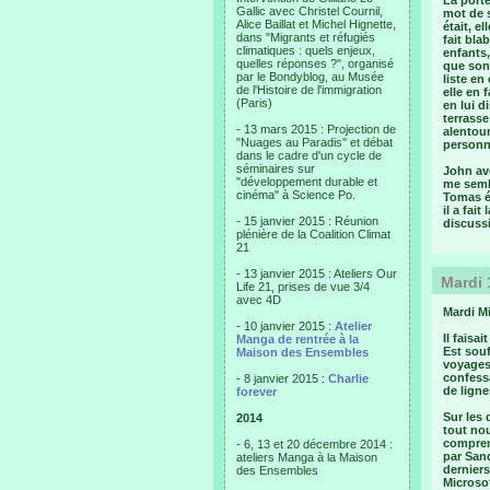
La porte
Gallic avec Christel Cournil,
mot de s
Alice Baillat et Michel Hignette,
était, e
dans "Migrants et réfugiés
fait bla
climatiques : quels enjeux,
enfants,
quelles réponses ?", organisé
que son
par le Bondyblog, au Musée
liste e
de l'Histoire de l'immigration
elle en 
(Paris)
en lui 
terrass
- 13 mars 2015 : Projection de
alentour
"Nuages au Paradis" et débat
personne
dans le cadre d'un cycle de
séminaires sur
John ave
"développement durable et
me sembl
cinéma" à Science Po.
Tomas ét
il a fai
- 15 janvier 2015 : Réunion
discussi
plénière de la Coalition Climat
21
- 13 janvier 2015 : Ateliers Our
Mardi 
Life 21, prises de vue 3/4
avec 4D
Mardi M
- 10 janvier 2015 :
Atelier
Il faisa
Manga de rentrée à la
Est souf
Maison des Ensembles
voyages 
confessa
- 8 janvier 2015 :
Charlie
de ligne
forever
Sur les 
2014
tout nou
compren
- 6, 13 et 20 décembre 2014 :
par Sand
ateliers Manga à la Maison
dernier
des Ensembles
Microsof