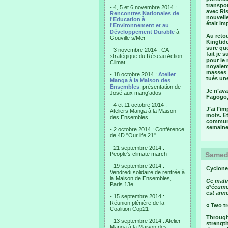
transpor
- 4, 5 et 6 novembre 2014 :
avec Ris
Rencontres Nationales de
nouvell
l'Education à
était i
l'Environnement et au
Développement Durable
à
Au retou
Gouville s/Mer
Kingtide
sure que
- 3 novembre 2014 : CA
fait je 
stratégique du Réseau Action
pour le 
Climat
noyaient
masses m
- 18 octobre 2014 :
Atelier
tués une
Manga à la Maison des
Ensembles
, présentation de
Je n’ava
José aux mang'ados
Fagogo,
- 4 et 11 octobre 2014 :
J’ai l’i
Ateliers Manga à la Maison
mots. Et
des Ensembles
communi
semaine
- 2 octobre 2014 : Conférence
de 4D "Our life 21"
- 21 septembre 2014 :
People's climate march
Samedi
- 19 septembre 2014 :
Cyclone
Vendredi solidaire de rentrée à
la Maison de Ensembles,
Ce mati
Paris 13e
d’écume 
est anno
- 15 septembre 2014 :
Réunion plénière de la
« Two tr
Coalition Cop21
Through 
- 13 septembre 2014 : Atelier
strength
Manga à la Maison des