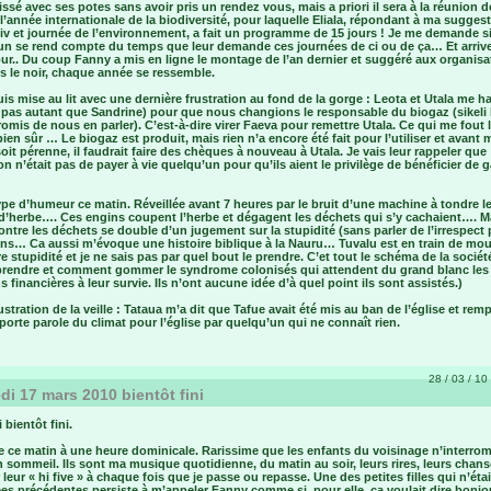
laissé avec ses potes sans avoir pris un rendez vous, mais a priori il sera à la réunion d
 l’année internationale de la biodiversité, pour laquelle Eliala, répondant à ma sugges
div et journée de l’environnement, a fait un programme de 15 jours ! Je me demande s
un se rend compte du temps que leur demande ces journées de ci ou de ça… Et arrive
ur.. Du coup Fanny a mis en ligne le montage de l’an dernier et suggéré aux organisa
s le noir, chaque année se ressemble.
is mise au lit avec une dernière frustration au fond de la gorge : Leota et Utala me h
 pas autant que Sandrine) pour que nous changions le responsable du biogaz (sikeli 
romis de nous en parler). C’est-à-dire virer Faeva pour remettre Utala. Ce qui me fout 
ien sûr … Le biogaz est produit, mais rien n’a encore été fait pour l’utiliser et avant
oit pérenne, il faudrait faire des chèques à nouveau à Utala. Je vais leur rappeler que
ion n’était pas de payer à vie quelqu’un pour qu’ils aient le privilège de bénéficier de 
e d’humeur ce matin. Réveillée avant 7 heures par le bruit d’une machine à tondre le
 d’herbe…. Ces engins coupent l’herbe et dégagent les déchets qui s’y cachaient…. M
ontre les déchets se double d’un jugement sur la stupidité (sans parler de l’irrespect
ins… Ca aussi m’évoque une histoire biblique à la Nauru… Tuvalu est en train de mou
e stupidité et je ne sais pas par quel bout le prendre. C’et tout le schéma de la sociét
eprendre et comment gommer le syndrome colonisés qui attendent du grand blanc les
s financières à leur survie. Ils n’ont aucune idée d’à quel point ils sont assistés.)
ustration de la veille : Tataua m’a dit que Tafue avait été mis au ban de l’église et rem
rte parole du climat pour l’église par quelqu’un qui ne connaît rien.
28 / 03 / 10 
di 17 mars 2010 bientôt fini
 bientôt fini.
e ce matin à une heure dominicale. Rarissime que les enfants du voisinage n’interro
sommeil. Ils sont ma musique quotidienne, du matin au soir, leurs rires, leurs chans
 leur « hi five » à chaque fois que je passe ou repasse. Une des petites filles qui n’étai
es précédentes persiste à m’appeler Fanny comme si, pour elle, ça voulait dire bonjo