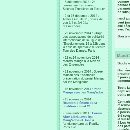
comme l’
- 5 décembre 2014 : 24
parade t
heures sur Terre avec
paramètr
Science Frontières et Terre.tv
ne suis 
- 2 et 16 décembre 2014 :
Parlé au
Atelier Our Life 21, prises de
vent (ma
vue 1/4 et 2/4 à la
allé péc
ressourcerie
avec l’é
- 22 novembre 2014 : village
Bon je r
des associations de solidarité
internationale de la Ligue de
l'Enseignement, 18 à 22h dans
la salle de spectacle du centre
Tour des Dames, Paris
Mardi 
- 22 et 24 novembre 2014 :
ateliers Manga à la Maison
Biodiv e
des Ensembles
Bien én
- 21 novembre 2014 : Soirée
brouillo
Maison des Ensembles,
3 jours 
présentation du projet Manga
communi
par les Mang'ados
Toute la
- 15 novembre 2014 :
Paris
baptiser
Manga avec les Mang'ados
petite p
- 13 novembre 2014 :
Ce matin
Réunion plénière de la
réservoi
coalition climat 21
absence 
a poussé
- 8 novembre 2014 :
Forum
été cons
Alter Libris avec les
la sur-r
Mang'ados et José
à
à Los An
l'ancienne gare de Reuilly,
des para
Paris 12e
portefeu