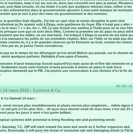
ts et tourisme, mais il est sur son ile, donc pas consulté non plus je pense. Plusieur
asi, puis Nala ensuite, où ma tirade n’a pris que quelques minutes mais, même si les
es des mésententes dans le gouvernement ajoutent à mon petit manque de motivation
mportant que je sois à jour des news du gouvernement et des rumeurs.
r, la gouttière était réparée. J’ai fait un saut chez le voisin récupérer le petit chat
sfestival qu’ils avaient volé à Elega, note gardienne du foyer. Elle n’osait pas y aller «
 tu le veux ? » « Ao, Ao ».. OK j’y vais écrasé une sardine à l’huile pour lui et son frèr
suis presque sure que ce sont deux filles. Comme la première vet du pays ne peut stéril
moment que les mâles, on est mal barré. J’ai indiqué à Elega la recette de ma mère qu
 à la naissance les petits de ses premières chattes. Bien sur l’idée ne lui plait pas des
ais comme ici, il y a de grandes chances qu’ils finissent au fusil, comme les chiens
 fois par an, je pense l’avoir convaincue.
is pas eu le temps de me détonguer qu’est arrivé Melton qui passait, sur le chemin d
 sentir quelques parfums. Reblabla d’une paire d’heures.
mpression d’avoir beaucoup écouté aujourd’hui mais aussi de m’être fait entendre en 
 finalement toute cette histoire m’aura poussée à mettre en place le task force
cation demandé par le PM. J’ai promis une convocation à une réunion d’ici la fin de 
.
28 / 03 / 10 
 14 mars 2010 - Cyclone & Co
 & Co-Samedi 14 mars :
n, vents encore plus tourbillonnants et pluies encore plus cinglantes… même lagon 
et ciel gris à n’en plus finir… de quoi vous donner envie de vous lever, c’est sûr. Et c
ncé pour les jours à venir n’est guère brillant.
opical cyclones with potential to bring flooding rain and punishing winds
Saturday, T.C. 19P will track toward the west and south as it further organizes and
ens. Eventually, it will pose the threat of excessive rain and damaging winds to Fiji la