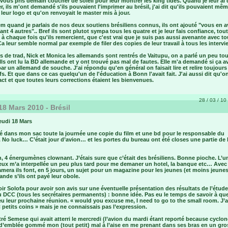
ous pris demain coucher de soleil pour leur montrer les king tides. Quand je leur ai
er, ils m'ont demandé s'ils pouvaient l'imprimer au brésil, j'ai dit qu'ils pouvaient m
leur logo et qu'on renvoyait le master mis à jour.
m quand je parlais de nos deux soutiens brésiliens connus, ils ont ajouté "vous en a
nt 4 autres".. Bref ils sont plutot sympa tous les quatre et je leur fais confiance, tout
 à chaque fois qu'ils remercient, que c'est vrai que je suis pas aussi avenante avec to
a leur semble normal par exemple de filer des copies de leur travail à tous les intervi
 de trad, Nick et Monica les allemands sont rentrés de Vaitupu, on a parlé un peu tou
 Ils ont lu la BD allemande et y ont trouvé pas mal de fautes. Elle m'a demandé si ça av
par un allemand de souche. J'ai répondu qu'en général on faisait lire et relire toujours
fs. Et que dans ce cas quelqu'un de l'éducation à Bonn l'avait fait. J'ai aussi dit qu'on
ct et que toutes leurs corrections étaient les bienvenues.
28 / 03 / 10 
18 Mars 2010 - Brésil
eudi 18 Mars
lé dans mon sac toute la journée une copie du film et une bd pour le responsable du
o luck… C’était jour d’avion… et les portes du bureau ont été closes une partie de 
n, 4 énergumènes clownant. J’étais sure que c’était des brésiliens. Bonne pioche. L’u
 eux m’a interpellée un peu plus tard pour me demaner un hotel, la banque etc… Avec 
mera ils font, en 5 jours, un sujet pour un magazine pour les jeunes (et moins jeunes
nde s’ils ont payé leur obole.
ir Solofa pour avoir son avis sur une éventuelle présentation des résultats de l’étud
 DCC (tous les secrétaires permanents) : bonne idée. Pas eu le temps de savoir à que
ieu leur prochaine réunion. « would you excuse me, I need to go to the small room. J’a
« petits coins » mais je ne connaissais pas l’expression.
é Semese qui avait atterri le mercredi (l’avion du mardi étant reporté because cyclon
l a d’emblée gommé mon (tout petit) mal à l’aise en me prenant dans ses bras en un gro