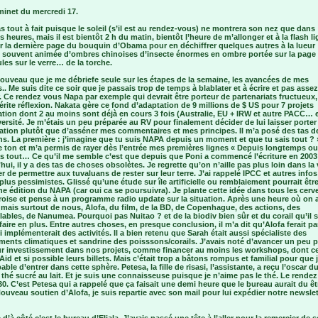
minet du mercredi 17.
s tout à fait puisque le soleil (s’il est au rendez-vous) ne montrera son nez que dans
 heures, mais il est bientôt 2 h du matin, bientôt l’heure de m’allonger et à la flash li
r la dernière page du bouquin d’Obama pour en déchiffrer quelques autres à la lueur
e souvent animée d’ombres chinoises d’insecte énormes en ombre portée sur la page
es sur le verre… de la torche.
ouveau que je me débriefe seule sur les étapes de la semaine, les avancées de mes
.. Me suis dite ce soir que je passais trop de temps à blablater et à écrire et pas assez
r. Ce rendez vous Napa par exemple qui devrait être porteur de partenariats fructueux
érite réflexion. Nakata gère ce fond d’adaptation de 9 millions de $ US pour 7 projets
tion dont 2 au moins sont déjà en cours 3 fois (Australie, EU + IRW et autre PACC… e
versité. Je m’étais un peu préparée au RV pour finalement décider de lui laisser porter 
ation plutôt que d’asséner mes commentaires et mes principes. Il m’a posé des tas d
s. La première : j’imagine que tu suis NAPA depuis un moment et que tu sais tout ? 
 ton et m’a permis de rayer dès l’entrée mes premières lignes « Depuis longtemps ou
as tout… Ce qu’il me semble c’est que depuis que Poni a commencé l’écriture en 2003
hui, il y a des tas de choses obsolètes. Je regrette qu’on n’aille pas plus loin dans la 
r de permettre aux tuvaluans de rester sur leur terre. J’ai rappelé IPCC et autres infos
plus pessimistes. Glissé qu’une étude sur île artificielle ou remblaiement pourrait être
e édition du NAPA (car oui ca se poursuivra). Je plante cette idée dans tous les cerv
roise et pense à un programme radio update sur la situation. Après une heure où on a
 mais surtout de nous, Alofa, du film, de la BD, de Copenhague, des actions, des
ables, de Nanumea. Pourquoi pas Nuitao ? et de la biodiv bien sûr et du corail qu’il s
faire en plus. Entre autres choses, en presque conclusion, il m’a dit qu’Alofa ferait pa
implémenterait des activités. Il a bien retenu que Sarah était aussi spécialiste des
ents climatiques et sandrine des poisssons/corails. J’avais noté d’avancer un peu p
ur investissement dans nos projets, comme financer au moins les workshops, dont ce
id et si possible leurs billets. Mais c’était trop a bâtons rompus et familial pour que j
able d’entrer dans cette sphère. Petesa, la fille de risasi, l’assistante, a reçu l’oscar d
 thé sucré au lait. Et je suis une connaisseuse puisque je n’aime pas le thé. Le rende
0. C’est Petesa qui a rappelé que ça faisait une demi heure que le bureau aurait du êt
ouveau soutien d’Alofa, je suis repartie avec son mail pour lui expédier notre newslet