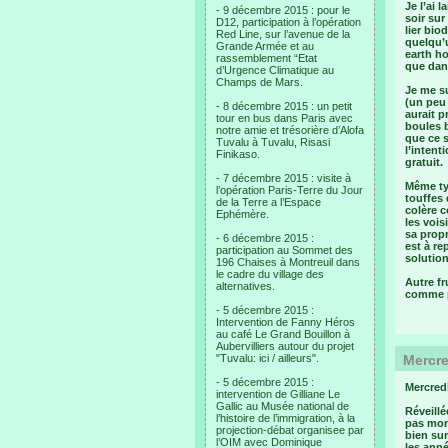
Je l’ai 
- 9 décembre 2015 : pour le
soir sur
D12, participation à l’opération
lier bio
Red Line, sur l’avenue de la
quelqu’
Grande Armée et au
earth ho
rassemblement “Etat
que dan
d’Urgence Climatique au
Champs de Mars.
Je me su
(un peu
- 8 décembre 2015 : un petit
aurait p
tour en bus dans Paris avec
boules b
notre amie et trésorière d’Alofa
que ce s
Tuvalu à Tuvalu, Risasi
l’intent
Finikaso.
gratuit.
- 7 décembre 2015 : visite à
Même typ
l’opération Paris-Terre du Jour
touffes
de la Terre a l’Espace
colère c
Ephémère.
les vois
sa propr
- 6 décembre 2015 :
est à r
participation au Sommet des
solution
196 Chaises à Montreuil dans
le cadre du village des
Autre fr
alternatives.
comme po
- 5 décembre 2015 :
Intervention de Fanny Héros
au café Le Grand Bouillon à
Aubervilliers autour du projet
"Tuvalu: ici / ailleurs".
Mercre
- 5 décembre 2015 :
Mercredi
intervention de Gilliane Le
Gallic au Musée national de
Réveillé
l’histoire de l’immigration, à la
pas mon 
projection-débat organisee par
bien sur
l’OIM avec Dominique
les anné