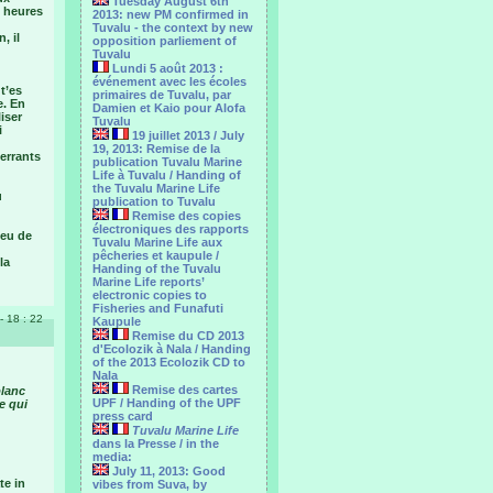
Tuesday August 6th
s heures
2013: new PM confirmed in
Tuvalu - the context by new
, il
opposition parliement of
Tuvalu
Lundi 5 août 2013 :
événement avec les écoles
 t’es
primaires de Tuvalu, par
e. En
Damien et Kaio pour Alofa
iser
Tuvalu
i
19 juillet 2013 / July
19, 2013: Remise de la
 errants
publication Tuvalu Marine
Life à Tuvalu / Handing of
the Tuvalu Marine Life
u
publication to Tuvalu
Remise des copies
électroniques des rapports
peu de
Tuvalu Marine Life aux
pêcheries et kaupule /
la
Handing of the Tuvalu
Marine Life reports’
electronic copies to
Fisheries and Funafuti
- 18 : 22
Kaupule
Remise du CD 2013
d'Ecolozik à Nala / Handing
of the 2013 Ecolozik CD to
Nala
Remise des cartes
blanc
UPF / Handing of the UPF
e qui
press card
Tuvalu Marine Life
dans la Presse / in the
media:
July 11, 2013: Good
te in
vibes from Suva, by