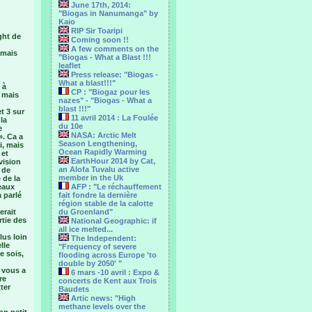
June 17th, 2014:
"Biogas in Nanumanga" by
Kaio
RIP Sir Toaripi
ght de
Coming soon !!
A few comments on the
 mais
"Biogas - What a Blast !!!
leaflet
Press release: "Biogas -
What a blast!!!"
 à
CP : "Biogaz pour les
, mais
nazes" - "Biogas - What a
blast !!!"
t 3 sur
11 avril 2014 : La Foulée
la
du 10e
e
NASA: Arctic Melt
». Ca a
Season Lengthening,
i, mais
Ocean Rapidly Warming
 et
EarthHour 2014 by Cat,
vision
an Alofa Tuvalu active
 de
member in the Uk
 de la
eaux
AFP : "Le réchauffement
 parlé
fait fondre la dernière
région stable de la calotte
erait
du Groenland"
rtie des
National Geographic: if
all ice melted...
lus loin
The Independent:
lle
"Frequency of severe
e sois,
flooding across Europe 'to
u
double by 2050' "
z vous a
6 mars -10 avril : Expo &
re
concerts de Kent aux Trois
ter
Baudets
Artic news: "High
methane levels over the