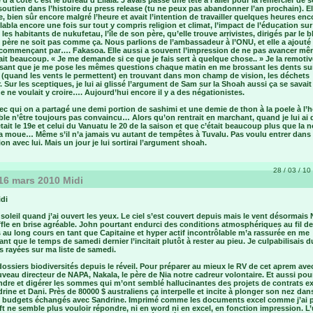
 d’à côté c’est le bureau d’Eliala. J’avais passé une tête à l’aller pour la remercier de s
outien dans l’histoire du press release (tu ne peux pas abandonner l’an prochain). El
lle, bien sûr encore malgré l’heure et avait l’intention de travailler quelques heures enc
blabla encore une fois sur tout y compris religion et climat, l’impact de l’éducation sur
 les habitants de nukufetau, l’île de son père, qu’elle trouve arrivistes, dirigés par le b
 père ne soit pas comme ça. Nous parlions de l’ambassadeur à l’ONU, et elle a ajouté
n commençant par…. Fakasoa. Elle aussi a souvent l’impression de ne pas avancer mê
fait beaucoup. « Je me demande si ce que je fais sert à quelque chose.. » Je la remotiv
disant que je me pose les mêmes questions chaque matin en me brossant les dents sur
e (quand les vents le permettent) en trouvant dans mon champ de vision, les déchets
. Sur les sceptiques, je lui ai glissé l’argument de Sam sur la Shoah aussi ça se savai
 ne voulait y croire…. Aujourd’hui encore il y a des négationistes.
c qui on a partagé une demi portion de sashimi et une demie de thon à la poele à l’h
e n’être toujours pas convaincu… Alors qu’on rentrait en marchant, quand je lui ai 
ait le 19e et celui du Vanuatu le 20 de la saison et que c’était beaucoup plus que la 
t la moue… Même s’il n’a jamais vu autant de tempêtes à Tuvalu. Pas voulu entrer dans 
on avec lui. Mais un jour je lui sortirai l’argument shoah.
28 / 03 / 10 
16 mars 2010 Midi
idi
it soleil quand j’ai ouvert les yeux. Le ciel s’est couvert depuis mais le vent désormais
fle en brise agréable. John pourtant endurci des conditions atmosphériques au fil de
au long cours en tant que Capitaine et hyper actif incontrôlable m’a rassurée en me
nt que le temps de samedi dernier l’incitait plutôt à rester au pieu. Je culpabilisais 
s rayées sur ma liste de samedi.
dossiers biodiversités depuis le réveil. Pour préparer au mieux le RV de cet aprem avec
veau directeur de NAPA, Nakala, le père de Nia notre cadreur volontaire. Et aussi pou
dre et digérer les sommes qui m’ont semblé hallucinantes des projets de contrats e
rine et Dani. Près de 80000 $ australiens ça interpelle et incite à plonger son nez dan
s budgets échangés avec Sandrine. Imprimé comme les documents excel comme j’ai p
t ne semble plus vouloir répondre, ni en word ni en excel, en fonction impression. L