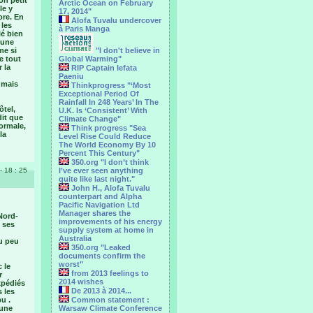
on petit
Arctic Ocean on February
le y
17, 2014"
ore. En
Alofa Tuvalu undercover
 les
à Paris Manga
lé bien
 une
me si
"I don't believe in
e tout
Global Warming"
 la
RIP Captain Iefata
Paeniu
t mais
Thinkprogress "‘Most
Exceptional Period Of
Rainfall In 248 Years’ In The
ôtel,
U.K. Is ‘Consistent’ With
dit que
Climate Change"
normale,
Think progress "Sea
la
Level Rise Could Reduce
The World Economy By 10
Percent This Century"
350.org "I don’t think
- 18 : 25
I’ve ever seen anything
quite like last night."
John H., Alofa Tuvalu
counterpart and Alpha
Pacific Navigation Ltd
Manager shares the
 Nord-
improvements of his energy
 ses
supply system at home in
Australia
du peu
350.org "Leaked
documents confirm the
worst"
 le
from 2013 feelings to
r
2014 wishes
xpédiés
De 2013 à 2014...
s les
u .
Common statement :
’une
Warsaw Climate Conference