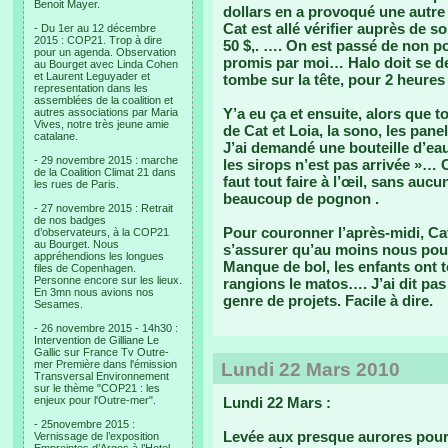
Benoit Mayer.
dollars en a provoqué une autre 
Cat est allé vérifier auprès de so
- Du 1er au 12 décembre
2015 : COP21. Trop à dire
50 $,. …. On est passé de non p
pour un agenda. Observation
promis par moi… Halo doit se d
au Bourget avec Linda Cohen
et Laurent Leguyader et
tombe sur la tête, pour 2 heures
representation dans les
assemblées de la coalition et
Y’a eu ça et ensuite, alors que t
autres associations par Maria
Vives, notre très jeune amie
de Cat et Loia, la sono, les pa
catalane.
J’ai demandé une bouteille d’eau, 
- 29 novembre 2015 : marche
les sirops n’est pas arrivée »… 
de la Coalition Climat 21 dans
faut tout faire à l’œil, sans auc
les rues de Paris.
beaucoup de pognon .
- 27 novembre 2015 : Retrait
de nos badges
Pour couronner l’après-midi, Cat
d’observateurs, à la COP21
au Bourget. Nous
s’assurer qu’au moins nous pour
appréhendions les longues
Manque de bol, les enfants ont t
files de Copenhagen.
Personne encore sur les lieux.
rangions le matos…. J’ai dit pas
En 3mn nous avions nos
genre de projets. Facile à dire.
Sesames.
- 26 novembre 2015 - 14h30 :
Intervention de Gilliane Le
Gallic sur France Tv Outre-
mer Première dans l'émission
Lundi 22 Mars 2010
Transversal Environnement
sur le thème "COP21 : les
enjeux pour l'Outre-mer".
Lundi 22 Mars :
- 25novembre 2015 :
Levée aux presque aurores pour 
Vernissage de l’exposition