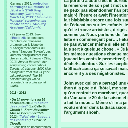
La porte d’à côté c’est le bureau 
-1er mars 2013:
projection
la remercier de son petit mot de 
de "Nuages au Paradis" et
ne peux pas abandonner l’an proch
débat à la STAR Prep
Academy (Californie) /
malgré l’heure et avait l’intenti
March 1st, 2013: "Trouble in
fait blablabla encore une fois sur
Paradise" screening and
debate at the STAR Prep
de l’éducation sur les enfants, l
Academy (California)
qu’elle trouve arrivistes, dirigé
comme ça. Nous parlions de l’am
- 29 janvier 2013: Jury
d'
Ecolo'zik
, le concours
liste en commençant par…. Fakas
d'écriture de chansons
ne pas avancer même si elle en 
organisé par la Ligue de
l'Enseignement autour du
fais sert à quelque chose.. » Je 
thème "Sauvons Tuvalu". Les
les mêmes questions chaque mati
lauréats enregistreront leur
(quand les vents le permettent)
titre en studio. /
January 29th,
2013: Jury of Ecolozik, the
déchets alentour. Sur les sceptiq
song writing contest about
la Shoah aussi ça se savait mai
Tuvalu. 40 classes, 1000 kids
all together from 8 to 14 year
encore il y a des négationistes.
old participated. The 18
selected songs will be
recorded in a professional
John avec qui on a partagé une 
studio.
thon à la poele à l’hôtel, me se
qu’on rentrait en marchant, quand
2011 - 2012
du Vanuatu le 20 de la saison et 
- Du 14 novembre au 16
a fait la moue… Même s’il n’a ja
décembre 2012:
"La route
des contes"
(La Celle St
voulu entrer dans la discussion av
Cloud) /
- From November
l’argument shoah.
14th to December 15th,
2012:
"Tales' trip - La route
des contes"
(La Celle St
Cloud)
:
- Exposition de photographies