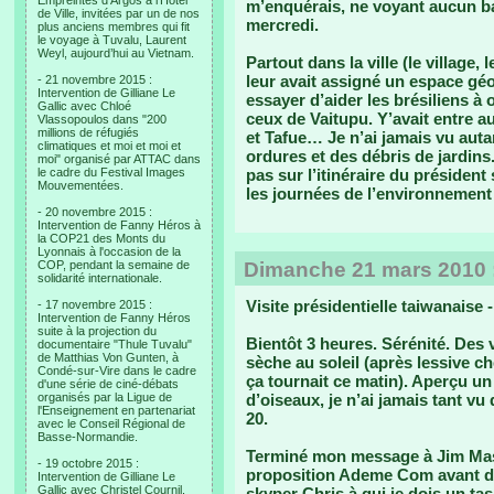
Empreintes d’Argos à l’Hotel
m’enquérais, ne voyant aucun bat
de Ville, invitées par un de nos
mercredi.
plus anciens membres qui fit
le voyage à Tuvalu, Laurent
Weyl, aujourd’hui au Vietnam.
Partout dans la ville (le village
leur avait assigné un espace g
- 21 novembre 2015 :
Intervention de Gilliane Le
essayer d’aider les brésiliens à 
Gallic avec Chloé
ceux de Vaitupu. Y’avait entre au
Vlassopoulos dans "200
millions de réfugiés
et Tafue… Je n’ai jamais vu au
climatiques et moi et moi et
ordures et des débris de jardins.
moi" organisé par ATTAC dans
le cadre du Festival Images
pas sur l’itinéraire du présiden
Mouvementées.
les journées de l’environnement 
- 20 novembre 2015 :
Intervention de Fanny Héros à
la COP21 des Monts du
Lyonnais à l'occasion de la
COP, pendant la semaine de
Dimanche 21 mars 2010 : 
solidarité internationale.
Visite présidentielle taiwanaise
- 17 novembre 2015 :
Intervention de Fanny Héros
suite à la projection du
Bientôt 3 heures. Sérénité. Des v
documentaire "Thule Tuvalu"
de Matthias Von Gunten, à
sèche au soleil (après lessive c
Condé-sur-Vire dans le cadre
ça tournait ce matin). Aperçu un
d'une série de ciné-débats
organisés par la Ligue de
d’oiseaux, je n’ai jamais tant vu 
l'Enseignement en partenariat
20.
avec le Conseil Régional de
Basse-Normandie.
Terminé mon message à Jim Mason
- 19 octobre 2015 :
proposition Ademe Com avant de 
Intervention de Gilliane Le
Gallic avec Christel Cournil,
skyper Chris à qui je dois un t