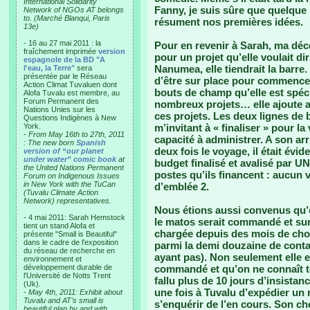
International Solidarity
Fanny, je suis sûre que quelque 
Network of NGOs AT belongs
to. (Marché Blanqui, Paris
résument nos premières idées.
13e)
- 16 au 27 mai 2011 : la
Pour en revenir à Sarah, ma déce
fraîchement imprimée
version
pour un projet qu’elle voulait di
espagnole de la BD "A
Nanumea, elle tiendrait la barre. 
l'eau, la Terre"
sera
présentée par le Réseau
d’être sur place pour commencer 
Action Climat Tuvaluen dont
bouts de champ qu’elle est spéci
Alofa Tuvalu est membre, au
Forum Permanent des
nombreux projets… elle ajoute a
Nations Unies sur les
ces projets. Les deux lignes de 
Questions Indigènes à New
York.
m’invitant à « finaliser » pour l
-
From May 16th to 27th, 2011
capacité à administrer. A son arr
: The new born
Spanish
deux fois le voyage, il était évid
version of “our planet
under water” comic book
at
budget finalisé et avalisé par U
the United Nations Permanent
postes qu’ils financent : aucun 
Forum on Indigenous Issues
in New York with the TuCan
d’emblée 2.
(Tuvalu Climate Action
Network) representatives.
Nous étions aussi convenus qu’e
- 4 mai 2011: Sarah Hemstock
le matos serait commandé et sur l
tient un stand Alofa et
chargée depuis des mois de choi
présente "Small is Beautiful"
dans le cadre de l'exposition
parmi la demi douzaine de contac
du réseau de recherche en
ayant pas). Non seulement elle e
environnement et
développement durable de
commandé et qu’on ne connaît to
l'Université de Notts Trent
fallu plus de 10 jours d’insistan
(Uk).
une fois à Tuvalu d’expédier un 
-
May 4th, 2011: Exhibit about
Tuvalu and AT’s small is
s’enquérir de l’en cours. Son cho
beautiful plan by and with