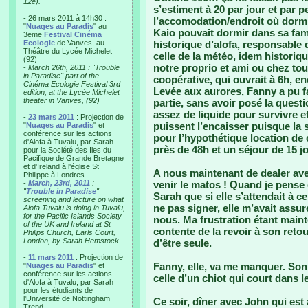
12e).
s’estiment à 20 par jour et par 
- 26 mars 2011 à 14h30 :
l’accomodation/endroit où dormir
"
Nuages au Paradis
" au
Kaio pouvait dormir dans sa fam
3eme
Festival Cinéma
Ecologie
de Vanves, au
historique d’alofa, responsable de
Théâtre du Lycée Michelet
celle de la météo, idem historiqu
(92)
notre proprio et ami ou chez tou
-
March 26th, 2011 : "Trouble
in Paradise" part of the
coopérative, qui ouvrait à 6h, 
Cinéma Ecologie Festival 3rd
Levée aux aurores, Fanny a pu fa
edition, at the Lycée Michelet
theater in Vanves, (92)
partie, sans avoir posé la quest
assez de liquide pour survivre e
-
23 mars 2011
: Projection de
puissent l’encaisser puisque la s
"
Nuages au Paradis
" et
conférence sur les actions
pour l’hypothétique location de
d'Alofa à Tuvalu, par Sarah
près de 48h et un séjour de 15 j
pour la Société des Iles du
Pacifique de Grande Bretagne
et d'Ireland à l'église St
A nous maintenant de dealer ave
Philippe à Londres.
-
March, 23rd, 2011
:
venir le matos ! Quand je pense q
"
Trouble in Paradise
"
Sarah que si elle s’attendait à 
screening and lecture on what
ne pas signer, elle m’avait assur
Alofa Tuvalu is doing in Tuvalu,
for the Pacific Islands Society
nous. Ma frustration étant maint
of the UK and Ireland at St
contente de la revoir à son reto
Philips Church, Earls Court,
London, by Sarah Hemstock
d’être seule.
-
11 mars 2011
: Projection de
Fanny, elle, va me manquer. Son
"
Nuages au Paradis
" et
conférence sur les actions
celle d’un chiot qui court dans le
d'Alofa à Tuvalu, par Sarah
pour les étudiants de
l'Université de Nottingham
Ce soir, dîner avec John qui est
Trend