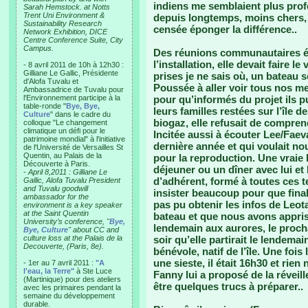
indiens me semblaient plus profe
Sarah Hemstock. at Notts
Trent Uni Environment &
depuis longtemps, moins chers, 
Sustainability Research
censée éponger la différence..
Network Exhibition, DICE
Centre Conference Suite, City
Campus.
Des réunions communautaires é
l’installation, elle devait faire
- 8 avril 2011 de 10h à 12h30 :
Gilliane Le Gallic, Présidente
prises je ne sais où, un bateau s
d'Alofa Tuvalu et
Poussée à aller voir tous nos me
Ambassadrice de Tuvalu pour
l'Environnement participe à la
pour qu’informés du projet ils pu
table-ronde "
Bye, Bye,
leurs familles restées sur l’île 
Culture
" dans le cadre du
biogaz, elle refusait de compren
colloque "Le changement
climatique un défi pour le
Incitée aussi à écouter Lee/Faev
patrimoine mondial" à l'initiative
dernière année et qui voulait nou
de l'Université de Versailles St
Quentin, au Palais de la
pour la reproduction. Une vraie ba
Découverte à Paris.
déjeuner ou un dîner avec lui et
-
April 8,2011 : Gilliane Le
d’adhérent, formé à toutes ces t
Gallic, Alofa Tuvalu President
and Tuvalu goodwill
insister beaucoup pour que final
ambassador for the
pas pu obtenir les infos de Leota
environment is a key speaker
at the Saint Quentin
bateau et que nous avons appris 
University’s conference, "
Bye,
lendemain aux aurores, le prochai
Bye, Culture
" about CC and
culture loss at the Palais de la
soir qu’elle partirait le lendema
Decouverte, (Paris, 8e).
bénévole, natif de l’île. Une fois 
une sieste, il était 16h30 et rien
- 1er au 7 avril 2011 :
"A
l'eau, la Terre"
à Ste Luce
Fanny lui a proposé de la réveille
(Martinique) pour des ateliers
être quelques trucs à préparer..
avec les primaires pendant la
semaine du développement
durable.