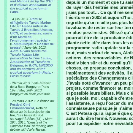
and Marine Life by the D'Ici
depuis un moment et que tu sais 
et d'ailleurs association at
de rayer dès l’entrée mes premi
the tropical aquarium in
j’sais pas tout… Ce qu’il me s
Paris.
l’écriture en 2003 et aujourd’hui
- 4 juin 2013 :
Remise
regrette qu’on n’aille pas plus l
officielle de Tuvalu Marine
Life à l'Ambassadeur de
tuvaluans de rester sur leur terr
Tuvalu à Bruxelles, Unesco,
en plus pessimistes. Glissé qu’un
UICN, et partenaires, suivie
d'un Mardi de
pourrait être de la prochaine éd
l'environnement spécial
. -
plante cette idée dans tous les 
(
Communiqué
et
Dossier de
programme radio update sur la s
presse
) /
June 4th, 2013:
Alofa Tuvalu hands the
tout, mais surtout de nous, Alof
Tuvalu Marine Life
actions, des renouvelables, de 
publication to Tine Leuelu,
Ambassador of Tuvalu to
biodiv bien sûr et du corail qu’il
Belgium, to IUCN, UNESCO
choses, en presque conclusion, i
and its partners, at the
implémenterait des activités. Il 
tropical aquarium in Paris.
-
Press release
spécialiste des Changements cli
J’avais noté d’avancer un peu p
- 26 mai 2013 : Vide-Grenier
de la Butte Bergeyre (Paris
projets, comme financer au moin
19e) /
May 26th, 2013:
si possible leurs billets. Mais c
Bergeyre hill back yard sale.
que je sois, moi, capable d’entrer
- 29 mars 2013: 19e édition du
l’assistante, a reçu l’oscar du me
Festival Ciné
connaisseuse puisque je n’aime 
Environnement
, Alofa en
débat après la projection du
C’est Petesa qui a rappelé que ç
film, "Les bêtes du Sud
aurait du être fermé. Nouveau so
sauvage" à Sées (61). /
Mars
29th, 2013: "Beasts of the
pour lui expédier notre newslet
Southern Wild" screening and
debate with Alofa Tuvalu.