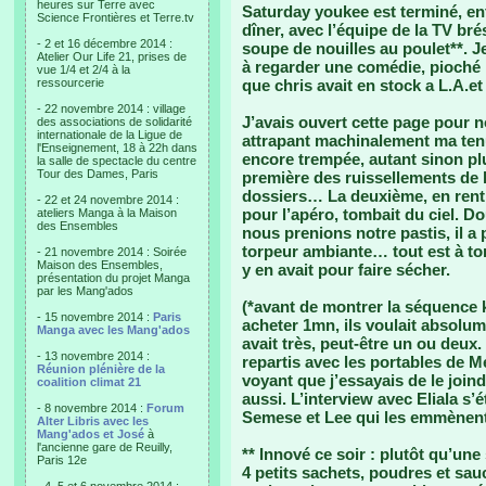
heures sur Terre avec
Saturday youkee est terminé, enfi
Science Frontières et Terre.tv
dîner, avec l’équipe de la TV bré
- 2 et 16 décembre 2014 :
soupe de nouilles au poulet**. J
Atelier Our Life 21, prises de
à regarder une comédie, pioché 
vue 1/4 et 2/4 à la
ressourcerie
que chris avait en stock a L.A.e
- 22 novembre 2014 : village
J’avais ouvert cette page pour 
des associations de solidarité
internationale de la Ligue de
attrapant machinalement ma tenue 
l'Enseignement, 18 à 22h dans
encore trempée, autant sinon plu
la salle de spectacle du centre
Tour des Dames, Paris
première des ruissellements de l
dossiers… La deuxième, en rentr
- 22 et 24 novembre 2014 :
pour l’apéro, tombait du ciel. D
ateliers Manga à la Maison
des Ensembles
nous prenions notre pastis, il a 
torpeur ambiante… tout est à tord
- 21 novembre 2014 : Soirée
Maison des Ensembles,
y en avait pour faire sécher.
présentation du projet Manga
par les Mang'ados
(*avant de montrer la séquence 
- 15 novembre 2014 :
Paris
acheter 1mn, ils voulait absolum
Manga avec les Mang'ados
avait très, peut-être un ou deux. 
- 13 novembre 2014 :
repartis avec les portables de M
Réunion plénière de la
voyant que j’essayais de le joind
coalition climat 21
aussi. L’interview avec Eliala s’é
- 8 novembre 2014 :
Forum
Semese et Lee qui les emmènent 
Alter Libris avec les
Mang'ados et José
à
l'ancienne gare de Reuilly,
** Innové ce soir : plutôt qu’un
Paris 12e
4 petits sachets, poudres et sauc