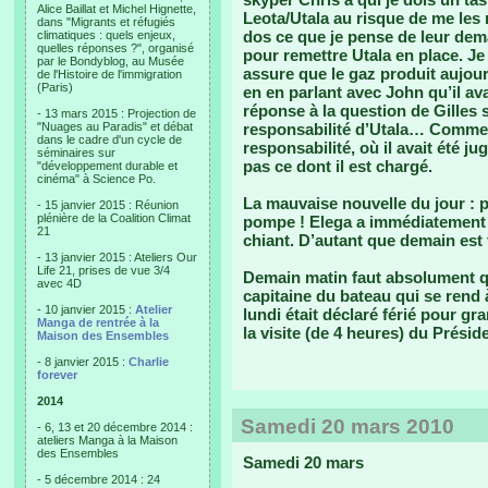
Alice Baillat et Michel Hignette,
Leota/Utala au risque de me les 
dans "Migrants et réfugiés
dos ce que je pense de leur de
climatiques : quels enjeux,
quelles réponses ?", organisé
pour remettre Utala en place. Je 
par le Bondyblog, au Musée
assure que le gaz produit aujou
de l'Histoire de l'immigration
(Paris)
en en parlant avec John qu’il ava
réponse à la question de Gilles 
- 13 mars 2015 : Projection de
"Nuages au Paradis" et débat
responsabilité d’Utala… Comment
dans le cadre d'un cycle de
responsabilité, où il avait été j
séminaires sur
pas ce dont il est chargé.
"développement durable et
cinéma" à Science Po.
La mauvaise nouvelle du jour : p
- 15 janvier 2015 : Réunion
plénière de la Coalition Climat
pompe ! Elega a immédiatement 
21
chiant. D’autant que demain est f
- 13 janvier 2015 : Ateliers Our
Life 21, prises de vue 3/4
Demain matin faut absolument q
avec 4D
capitaine du bateau qui se rend
- 10 janvier 2015 :
Atelier
lundi était déclaré férié pour g
Manga de rentrée à la
la visite (de 4 heures) du Présid
Maison des Ensembles
- 8 janvier 2015 :
Charlie
forever
2014
Samedi 20 mars 2010
- 6, 13 et 20 décembre 2014 :
ateliers Manga à la Maison
des Ensembles
Samedi 20 mars
- 5 décembre 2014 : 24