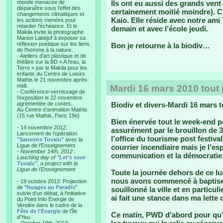
monde menacée de
Ils ont eu aussi des grands vent
disparaître sous l’effet des
certainement moitié moindre). C’e
changements climatiques et
Kaio. Elle réside avec notre ami 
les actions menées pour
retarder l’échéance. Et le
demain et avec l’école jeudi.
Makila invite la photographe
Marion Labéjof à exposer sa
réflexion poétique sur les liens
Bon je retourne à la biodiv…
de l’homme à la nature.
- Ateliers d’art plastique et de
théâtre sur la BD « A l’eau, la
Terre » par le Makila pour les
enfants du Centre de Loisirs
Mathis le 21 novembre après-
midi.
Mardi 16 mars 2010 tout p
- Conférence-vernissage de
l’exposition le 22 novembre
agrémentée de contes.
Biodiv et divers-Mardi 16 mars t
Au Centre d’animation Mathis
(15 rue Mathis, Paris 19e)
Bien énervée tout le week-end p
- 14 novembre 2012:
assurément par le brouillon de 
Lancement de l'opération
l’office du tourisme post festival
"Sauvons Tuvalu"
avec la
Ligue de l'Enseignement
courrier incendiaire mais je l’e
- November 14th, 2012 :
communication et la démocratie
Lauching day of
"Let's save
Tuvalu"
, a project with la
Ligue de l'Enseignement
Toute la journée dehors de ce lun
nous avons commencé à baptiser 
- 19 octobre 2012: Projection
de "
Nuages au Paradis
"
souillonné la ville et en particul
suivie d'un débat, à l'initiative
ai fait une stance dans ma lette
du Point Info Energie de
Vendée dans le cadre de la
Fête de l'Energie
de l'île
Ce matin, PWD d’abord pour qu’il
d'Yeu.