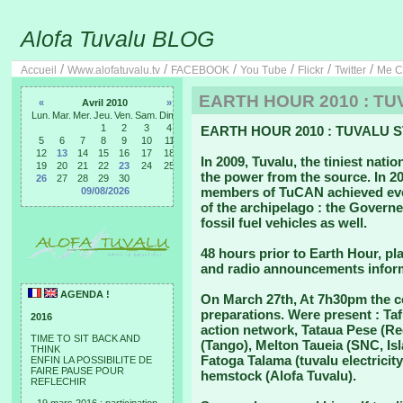
Alofa Tuvalu BLOG
/
/
/
/
/
/
Accueil
Www.alofatuvalu.tv
FACEBOOK
You Tube
Flickr
Twitter
Me C
EARTH HOUR 2010 : TU
«
Avril 2010
»
Lun.
Mar.
Mer.
Jeu.
Ven.
Sam.
Dim.
1
2
3
4
EARTH HOUR 2010 : TUVALU S
5
6
7
8
9
10
11
12
13
14
15
16
17
18
In 2009, Tuvalu, the tiniest nati
19
20
21
22
23
24
25
the power from the source. In 2
26
27
28
29
30
members of TuCAN achieved eve
09/08/2026
of the archipelago : the Governe
fossil fuel vehicles as well.
48 hours prior to Earth Hour, pl
and radio announcements informe
AGENDA !
On March 27th, At 7h30pm the c
preparations. Were present : Ta
2016
action network, Tataua Pese (Re
TIME TO SIT BACK AND
(Tango), Melton Taueia (SNC, Isla
THINK
Fatoga Talama (tuvalu electricity
ENFIN LA POSSIBILITE DE
FAIRE PAUSE POUR
hemstock (Alofa Tuvalu).
REFLECHIR