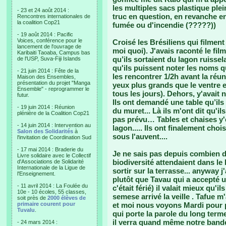
les multiples sacs plastique plei
- 23 et 24 août 2014 :
truc en question, en revanche e
Rencontres internationales de
la coalition Cop21
fumée ou d'incendie (?????))
- 19 août 2014 : Pacific
Voices, conférence pour le
Croisé les Brésiliens qui filme
lancement de l'ouvrage de
moi quoi). J'avais raconté le film
Karibaiti Taoaba, Campus bas
qu’ils sortaient du lagon ruissel
de l'USP, Suva-Fiji Islands
qu'ils puissent noter les noms qu
- 21 juin 2014 : Fête de la
les rencontrer 1/2h avant la réun
Maison des Ensembles,
présentation du projet "Manga
yeux plus grands que le ventre e
Ensemble" - reprogrammer le
tous les jours). Dehors, y'avait 
futur.
Ils ont demandé une table qu’ils 
- 19 juin 2014 : Réunion
du muret... Là ils m'ont dit qu'ils
plénière de la Coalition Cop21
pas prévu… Tables et chaises y'e
- 14 juin 2014 : Intervention au
lagon..... Ils ont finalement choi
Salon des Solidarités
à
sous l'auvent....
l'invitation de Coordination Sud
- 17 mai 2014 : Braderie du
Je ne sais pas depuis combien
Livre solidaire avec le Collectif
biodiversité attendaient dans le l
d'Associations de Solidarité
Internationale de la Ligue de
sortir sur la terrasse... anyway j
l'Enseignement.
plutôt que Tavau qui a accepté u
- 11 avril 2014 : La Foulée du
c'était férié) il valait mieux qu'il
10e - 10 écoles, 55 classes,
semese arrivé la veille . Tafue m
soit près de
2000 élèves de
primaire courent pour
et moi nous voyons Mardi pour pa
Tuvalu
.
qui porte la parole du long terme (
il verra quand même notre bande
- 24 mars 2014 :