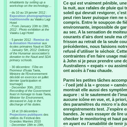
inhabitants by setting up a
Ce qui est vraiment pénible, une 
workshop on the technology…
la nuit, aux rafales de pluie qui 
soleil qui devrait revigorer, c’
- du 10 au 19 janvier 2012 :
Exposition photographique
peut rien laver puisque rien ne 
traditionnelle
au Vaiaku Lagi
compris. Entre le soupçon de fièv
Hotel
-
From January 10th to 19th,
environnante, impossible de gar
2012 : Photo exhibition at the
au sec. A la sensation de moiteur
Vaiaku Lagi Hotel
courants d’airs dont seule ma 
- 5 janvier 2012 :
Remise de
frisson au retrait de la seule c
la donation Hunamar
aux
précédentes, nous faisions notr
écoles primaires Nauti et SDA
-
January 5th, 2012: Delivery
refusé d’utiliser le séchoir. Ce
of the Hunamar association's
contraintes d’en faire usage mai
donation to the Nauti and SDA
primary schools.
à John si je peux prendre une do
Australiens « expats » ou assim
- 30 décembre : Fête en
ont accès à l’eau chaude.
l'honneur d'Isaia Taeia,
Ministre de l'Environnement
décédé en exercice en juillet
Parmi les petites tâches accompl
dernier (participation et
tournage)
- l’oeil jeté à la « grosse » ca
-
December 30th, 2011:
montrait elle aussi des symptôm
Recording of the Government
augure : si le sautement de l’im
feast in homage to Isaia Taeia,
Minister for Environment,
aucune icône en vue, et, à prio
deceased in July in the
des paramètres du micro n’a don
discharge of his duties.
enregistrements test. J’espère e
- 18 et 19 décembre :
bandes. Je vais essayer de lire
Projections publiques
des
vidéos du Festival des
checker le monitoring et haut pa
Grandes Marées 2010
en ayant eu l’amabilité de tenir
-
December 18th to 19th,