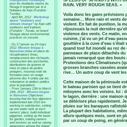
changement climatique"
pour les étudiants marins du
RAIN. VERY ROUGH SEAS. »
Nivaga II organisé par et à
l'initiative de Kaio (Funafuti -
Tuvalu).
Voila donc les gaies prévisions 
-
April 4th, 2012 :
Workshop
semaine… More rain et vents de 
about "seafarers and
violent. En fait de punition, la 
climate change"
by Kaio with
seafarers and trainees
réjouissais la nuit dernière qu’el
(Funafuti – Tuvalu, on board
violence des vents. Ce matin, en
Nivaga) about environmental
practices on vessels.
cuisine, j’ai vu un jet d’eau pas
gouttière à la cuve d’eau s’étai
- Du 17 janvier au 24 mars
quand tout fut inondé au rez de
2012:
Mission biogaz à
Nanumea
(mise en place de
panneaux de placo détachés du mu
récupérateurs d'eau,
jamais remarqué que des bouts d
remplacement des réchauds,
construction des porcheries,
Protections des Climatiseurs (q
distributions de graines et
grosses branches cassées avaient
mise en place de jardins
potagers, nouveau train de
rive… Un autre coup de vent les 
formation pour un usage
pérenne des 4 unités par les
Cette maison de la péninsule est
volontaires et ateliers publics
pour la population)
le bateau parisien qui se tient d
-
From January 13th to March
mitoyens avec les voisins. Ici : d
24th, 2012 :
Mission biogas
in Nanumea
Objectives :
le lagon, derrière : une maison 
insuring that the four digesters
se détériore plus rapidement. Je
implemented late 2010 are
pluies sur les baraques rafistolé
working to satisfaction, setting
up one water tank at each
La plupart des habitations, mêm
owners' place, build individual
allure quelques mois, sont en pla
piggeries, setting up the basis
for garden, training owners
par un coup de poing, en génér
and workers as well as raising
awareness among the Island