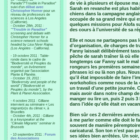
de vie à plusieurs et épouse ma p
Paradis"/"Trouble in Paradise"
suivi d'un
débat avec
Sarah en revanche est plus habi
Christopher Horner
pour un
chiens dans la campagne anglais
réseau de professeurs de
sciences à Los Angeles
occupée de sa grand mère qui est
(Californie).
quelques missions pour Alofa su
-
October 28th, 2011 :
des cours à l’université de sa ré
"
"Trouble in Paradise"
screening and debate with
Christopher Horner for a
Elle et nous ne partageons pas 
science network schools
headed by Lisa Niver Rajna.
d’organisation, de charges de t
(Los Angeles - California).
Fanny laissait délibérément tass
pêche de sarah traîner là où elle
- 19 octobre 2011 : Table-
ronde dans le cadre de
longtemps car Fanny sait le mal 
"Biodiversité et Peuples du
rongeurs les premières semaines
monde", un événement
organisé par l'association
phrases ici ou là non plus. Nous
Plante & Planète.
qu’il état impossible de faire l’
-
October 19, 2011 :
"Biodiversity and people of the
workoholics comme nous de la « f
world" ("Biodiversité et
un travail d’une petite journée. 
Peuples du monde"), by the
mais avoir dans notre champ de v
Plant & Planet Association.
manger ou lire un, puis 2 puis 
- 4 octobre 2011 : Gilliane
dans l’idée qu’elle était en vac
intervient au séminaire « Les
migrant(e)s du climat », à
Bruxelles
Bien sûr ces 2 dernières années,
-
October 4th, 2011 : Gilliane
à me parler comme elle doit le fa
is a keyspeaker at the
"Climate Migrants" seminar in
souvent de manière péremptoire,
Brussels
caricatural. Son ton n’est pas pr
- 10 septembre 2011 :
Forum
ses idées bien arrêtées. Un soir,
des Associations