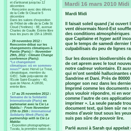
et d’artisanat jusqu’au 12
Mardi 16 mars 2010 Midi
décembre.
- Rencontre avec des élèves
de la Celle St Cloud le 5
Mardi Midi
décembre
Dans les salons d’exposition
Il faisait soleil quand j’ai ouver
de l’Hôtel de ville de la Celle St
Cloud (Yvelines) - 8E, avenue
vent désormais Nord-Est souffle
Charles de Gaulle. Entrée libre
des conditions atmosphériques a
tous les jours de 15h à 18h00.
que Capitaine et hyper actif in
- 29 novembre 2012 :
que le temps de samedi dernier l’
Rencontre-débat sur les
culpabilisais du peu de lignes r
changements climatiques à
Pantin (Paris) /
- November
29th, 2012 : Climate Change
Sur les dossiers biodiversités d
conference (Paris)
:
"Le changement
de cet aprem avec le tout nouve
climatique: où en sommes-
notre cadreur volontaire. Et au
nous?"
avec Hervé Le Treut,
climatologue, membre du
qui m’ont semblé hallucinantes 
GIEC. Salle polyvalente de
Sandrine et Dani. Près de 80000 $
l’Ecole Saint-Exupéry - 40,
plonger son nez dans les derni
quai de l’Aisne. A 18h30,
entrée libre.
Imprimé comme les documents ex
plus vouloir répondre, ni en wor
- 17 au 25 novembre 2012 :
Semaine de la Solidarité
comme l’autre de ces application
Internationale (Paris)
en
imprimer ». La seule parade tro
partenariat avec la Cie Le
document text, qui bien sûr ne 
Makila /
- From November
17th to 25th :
International
moins d’avoir tout sous les yeux
Solidarity Week (Paris)
in
suis pas sûre de pouvoir lire.
partnership with la Cie Le
Makila
:
- Exposition photographique :
Parlé aussi à Sarah qui appelai
Tuvalu, la première nation du