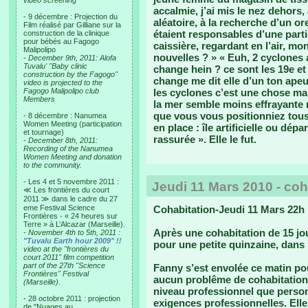
video screening
accalmie, j’ai mis le nez dehors, 
- 9 décembre : Projection du
aléatoire, à la recherche d’un or
Film réalisé par Gilliane sur la
étaient responsables d’une part
construction de la clinique
pour bébés au Fagogo
caissière, regardant en l’air, mo
Malipolipo
nouvelles ? » « Euh, 2 cyclones 
-
December 9th, 2011: Alofa
Tuvalu' "Baby clinic
change hein ? ce sont les 19e et
construction by the Fagogo"
change me dit elle d’un ton apeu
video is projected to the
Fagogo Malipolipo club
les cyclones c’est une chose ma
Members
la mer semble moins effrayante ma
que vous vous positionniez tous
- 8 décembre : Nanumea
Women Meeting (participation
en place : île artificielle ou dé
et tournage)
rassurée ». Elle le fut.
-
December 8th, 2011:
Recording of the Nanumea
Women Meeting and donation
to the community.
- Les 4 et 5 novembre 2011 :
Jeudi 11 Mars 2010 - coh
≪ Les frontières du court
2011 ≫ dans le cadre du 27
eme Festival Science
Cohabitation-Jeudi 11 Mars 22h
Frontières - « 24 heures sur
Terre » à L’Alcazar (Marseille).
Après une cohabitation de 15 jou
-
November 4th to 5th, 2011 :
"Tuvalu Earth hour 2009" !!
pour une petite quinzaine, dans
video at the "frontières du
court 2011" film competition
part of the 27th "Science
Fanny s’est envolée ce matin pou
Frontières" Festival
aucun problême de cohabitation.
(Marseille).
niveau professionnel que person
- 28 octobre 2011 : projection
exigences professionnelles. Elle 
de "Nuages au