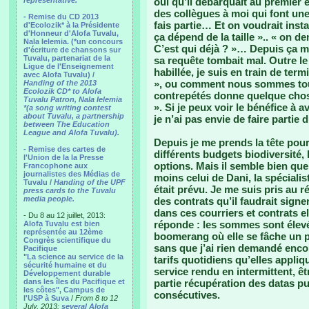
representative.
oui qu’il débarquait au premier 
des collègues à moi qui font une
- Remise du CD 2013
fais partie… Et on voudrait insta
d'Ecolozik* à la Présidente
d'Honneur d'Alofa Tuvalu,
ça dépend de la taille ».. « on d
Nala Ielemia. (*un concours
C’est qui déjà ? »… Depuis ça me
d'écriture de chansons sur
Tuvalu, partenariat de la
sa requête tombait mal. Outre le f
Ligue de l'Enseignement
habillée, je suis en train de term
avec Alofa Tuvalu) /
», ou comment nous sommes tous 
Handing of the 2013
Ecolozik CD* to Alofa
contrepétés donne quelque chos
Tuvalu Patron, Nala Ielemia
». Si je peux voir le bénéfice à
*(a song writing contest
about Tuvalu, a partnership
je n’ai pas envie de faire partie
between The Education
League and Alofa Tuvalu).
Depuis je me prends la tête pour
- Remise des cartes de
différents budgets biodiversité, l
l'Union de la la Presse
options. Mais il semble bien que
Francophone aux
journalistes des Médias de
moins celui de Dani, la spécialis
Tuvalu /
Handing of the UPF
était prévu. Je me suis pris au 
press cards to the Tuvalu
media people.
des contrats qu’il faudrait sign
dans ces courriers et contrats e
- Du 8 au 12 juillet, 2013:
réponde : les sommes sont élevée
Alofa Tuvalu est bien
représentée au 12ème
boomerang où elle se fâche un pe
Congrès scientifique du
sans que j’ai rien demandé encor
Pacifique
"La science au service de la
tarifs quotidiens qu’elles appli
sécurité humaine et du
service rendu en intermittent, ê
Développement durable
dans les îles du Pacifique et
partie récupération des datas pu
les côtes", Campus de
consécutives.
l'USP à Suva
/
From 8 to 12
July, 2013:
several Alofa