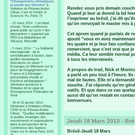
"Changements climatiques:
la parole aux témoins"
à
Rendez vous pris demain coucher
l'initiative du Réseau Action
Climat, Care et Oxfam. A
Quand je leur ai donné la bd hie
Sciences Po, Paris 7è
l'imprimer au brésil, j'ai dit qu
qu'on renvoyait le master mis à 
- 22 mars 2014 : L'archipel
monde, 7ème conférence
grand public du cycle « Iles
Cet aprem quand je parlais de no
laboratoires » organisé par
l'IRD à la bibliothèque de
ajouté "vous en avez maintenant 
l’Alcazar, Marseille
les quatre et je leur fais confian
- 5 mars 2014 : " La Solidarité
remercient, que c'est vrai que je
Internationale : de la
média. Ca leur semble normal par
sensibilisation à l'action, dans
à tous les interviewés.
quelles dynamiques
éducatives se situer ?
Echanges et réflexions sur la
A propos de trad, Nick et Monica
place de l'engagement en
France et à l'étranger ;
a parlé un peu tout à l'heure. Il
présentation d'outils et
mal de fautes. Elle m'a demandé 
d'actions pédagogiques ".
souche. J'ai répondu qu'en généra
Séminaire jeunesse à
l'initiative de la Ligue de
natifs. Et que dans ce cas quelqu
l'Enseignement Fédération de
aussi dit qu'on restait en contac
Paris
bienvenues.
- 30 et 31 janvier 2014 :
Séminaire à l'initiative d'Attac,
CRID et du Réseau Action
Climat - "Quelles mobilisations
et quelles stratégies des
Jeudi 18 Mars 2010 - Bré
mouvements et organisations
dans la perspective de la
Conférence des Nations-
Brésil-Jeudi 18 Mars
Unies sur le climat Paris 2015