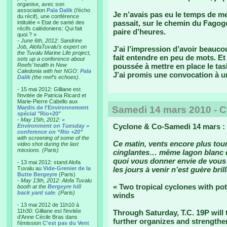
organise, avec son
association
Pala Dalik
(l’écho
Je n’avais pas eu le temps de m
du récif), une conférence
passait, sur le chemin du Fagog
intitulée « Etat de santé des
récifs calédoniens: Qui fait
paire d’heures.
quoi ? »
-
June 6th, 2012: Sandrine
Job, AlofaTuvalu’s expert on
J’ai l’impression d’avoir beauc
the Tuvalu Marine Life project,
fait entendre en peu de mots. Et
sets up a conference about
Reefs’ health in New
poussée à mettre en place le t
Caledonia with her NGO:
Pala
J’ai promis une convocation à un
Dalik
(the reef’s echoes).
- 15 mai 2012: Gilliane est
l'invitée de Patricia Ricard et
Marie-Pierre Cabello aux
Mardis de l'Environnement
Samedi 14 mars 2010 - 
spécial "Rio+20"
-
May 15th, 2012:
«
Cyclone & Co-Samedi 14 mars :
Environment on Tuesday »
conference on “Rio +20”
with screening of some of the
Ce matin, vents encore plus tour
video shot during the last
missions. (Paris)
cinglantes… même lagon blanc d’
quoi vous donner envie de vous l
- 13 mai 2012: stand Alofa
Tuvalu au
Vide-Grenier de la
les jours à venir n’est guère brill
Butte Bergeyre
(Paris)
-
May 13th, 2012: Alofa Tuvalu
« Two tropical cyclones with pot
booth at the
Bergeyre hill
back yard sale
. (Paris)
winds
- 13 mai 2012 de 11h10 à
11h30: Gilliane est l'invitée
Through Saturday, T.C. 19P will 
d'Anne Cécile Bras dans
further organizes and strengthens
l'émission
C'est pas du Vent