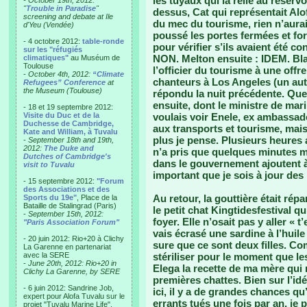
les tuyaux qui la relie au réserv
- October 19th, 2012:
"
Trouble in Paradise
"
dessus, Cat qui représentait Alo
screening and debate at Ile
du mec du tourisme, rien n’aurait
d'Yeu (Vendée)
poussé les portes fermées et f
- 4 octobre 2012:
table-ronde
pour vérifier s’ils avaient été c
sur les "réfugiés
NON. Melton ensuite : IDEM. Blab
climatiques"
au Muséum de
Toulouse
l’officier du tourisme à une off
-
October 4th, 2012:
“Climate
chanteurs à Los Angeles (un autr
Refugees” Conference
at
the Museum (Toulouse)
répondu la nuit précédente. Que
ensuite, dont le ministre de mari
- 18 et 19 septembre 2012:
Visite du Duc et de la
voulais voir Enele, ex ambassad
Duchesse de Cambridge,
aux transports et tourisme, mais
Kate and William, à Tuvalu
plus je pense. Plusieurs heures 
-
September 18th and 19th,
2012:
The Duke and
n’a pris que quelques minutes 
Dutches of Cambridge's
dans le gouvernement ajoutent à
visit to Tuvalu
important que je sois à jour d
- 15 septembre 2012:
"Forum
des Associations et des
Au retour, la gouttière était répa
Sports du 19e"
, Place de la
Bataille de Stalingrad (Paris)
le petit chat Kingtidesfestival q
-
September 15th, 2012:
foyer. Elle n’osait pas y aller « t
"Paris Association Forum"
vais écrasé une sardine à l’huile 
- 20 juin 2012: Rio+20 à Clichy
sure que ce sont deux filles. C
La Garenne en partenariat
avec la SERE
stériliser pour le moment que les
-
June 20th, 2012: Rio+20 in
Elega la recette de ma mère qui 
Clichy La Garenne, by SERE
premières chattes. Bien sur l’i
- 6 juin 2012: Sandrine Job,
ici, il y a de grandes chances qu
expert pour Alofa Tuvalu sur le
errants tués une fois par an, je 
projet "Tuvalu Marine Life",