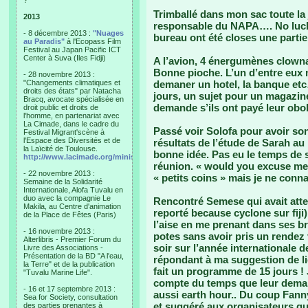
?"
Trimballé dans mon sac toute la 
2013
responsable du NAPA…. No luck…
- 8 décembre 2013 :
"Nuages
bureau ont été closes une partie
au Paradis"
à l'Ecopass Film
Festival au Japan Pacific ICT
Center à Suva (Iles Fidji)
A l’avion, 4 énergumènes clownan
Bonne pioche. L’un d’entre eux 
- 28 novembre 2013 :
"Changements climatiques et
demaner un hotel, la banque etc
droits des états" par Natacha
jours, un sujet pour un magazin
Bracq, avocate spécialisée en
demande s’ils ont payé leur obol
droit public et droits de
l'homme, en partenariat avec
La Cimade, dans le cadre du
Passé voir Solofa pour avoir son
Festival Migrant'scène à
l'Espace des Diversités et de
résultats de l’étude de Sarah au
la Laïcité de Toulouse.
bonne idée. Pas eu le temps de s
http://www.lacimade.org/minisites/migrantscene
réunion. « would you excuse me, 
- 22 novembre 2013 :
« petits coins » mais je ne conna
Semaine de la Solidarité
Internationale, Alofa Tuvalu en
duo avec la compagnie Le
Rencontré Semese qui avait atter
Makila, au Centre d'animation
reporté because cyclone sur fiji
de la Place de Fêtes (Paris)
l’aise en me prenant dans ses br
- 16 novembre 2013 :
potes sans avoir pris un rendez v
Alterlibris - Premier Forum du
soir sur l’année internationale de
Livre des Associations -
Présentation de la BD "A l'eau,
répondant à ma suggestion de lie
la Terre" et de la publication
fait un programme de 15 jours !
"Tuvalu Marine Life".
compte du temps que leur deman
- 16 et 17 septembre 2013 :
aussi earth hour.. Du coup Fanny
Sea for Society, consultation
et suggéré aux organisateurs qu
des parties prenantes à