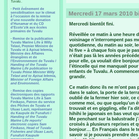
Tuvalu..
-
Petit événement de
Mercredi 17 mars 2010 bi
sensibilisation sur le climat
à l'occasion de la remise
d'une nouvelle donation
Mercredi bientôt fini.
d'Hunamar et du CD
d'Ecolo'zik aux écoles
primaires de Tuvalu
Réveillée ce matin à une heure 
-
Remise de la publication
voisinage n’interrompent pas m
Tuvalu Marine Life à Willy
quotidienne, du matin au soir, le
Telavi, Premier Ministre de
hi five » à chaque fois que je pa
Tuvalu et à Apisai Ielemia,
Ministre des Affaires
n’était pas là les années précé
étrangères et de
pour elle, ça voulait dire bonjou
l'Environnement de Tuvalu /
Handing of the Tuvalu
l’étincelle qui me manquait pour 
Marine Life publication to
enfants de Tuvalu. A commencer 
Tuvalu Prime Minister Willy
Telavi and to Apisai Ielemia,
grandir.
Minister of Foreign Affairs
and Environment.
Ce matin donc ils ne m’ont pas p
- Remise des copies
dans le salon, la porte de la terr
électroniques des rapports
oublié de la fermer hier soir, ce
Tuvalu Marine Life à Sam
Finikaso, Patron du service
comme moi, ou que quelqu’un étai
des Pêches de Tuvalu et
trouvait et en giggling, elle l’a 
Uluao Lauti, représentant
hihihi le japonais en bas veut q
du Kaupule de Funafuti /
Handing of the Tuvalu
Me penchant sur la balustrade j’
Marine Life reports’
croisés à plusieurs reprises et
electronic copies Sam
Finikaso, Head of Tuvalu
bonjour… En Français dans le te
Fisheries and Uluao Lauti,
savoir si je pouvais prendre des
Funafuti Kaupule