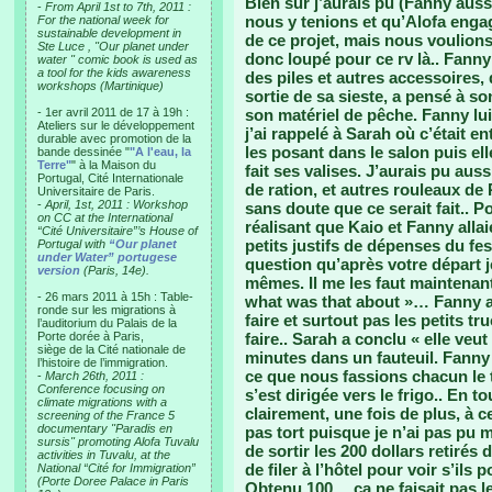
Bien sûr j’aurais pu (Fanny auss
-
From April 1st to 7th, 2011 :
nous y tenions et qu’Alofa enga
For the national week for
sustainable development in
de ce projet, mais nous voulions
Ste Luce , "Our planet under
donc loupé pour ce rv là.. Fanny
water " comic book is used as
a tool for the kids awareness
des piles et autres accessoires,
workshops (Martinique)
sortie de sa sieste, a pensé à s
- 1er avril 2011 de 17 à 19h :
son matériel de pêche. Fanny lui 
Ateliers sur le développement
j’ai rappelé à Sarah où c’était e
durable avec promotion de la
les posant dans le salon puis ell
bande dessinée "
"A l'eau, la
Terre"
" à la Maison du
fait ses valises. J’aurais pu aus
Portugal, Cité Internationale
de ration, et autres rouleaux de
Universitaire de Paris.
-
April, 1st, 2011 : Workshop
sans doute que ce serait fait.. 
on CC at the International
réalisant que Kaio et Fanny allai
“Cité Universitaire”’s House of
petits justifs de dépenses du festi
Portugal with
“Our planet
under Water” portugese
question qu’après votre départ j
version
(Paris, 14e).
mêmes. Il me les faut maintenant
- 26 mars 2011 à 15h : Table-
what was that about »… Fanny a 
ronde sur les migrations à
faire et surtout pas les petits t
l’auditorium du Palais de la
Porte dorée à Paris,
faire.. Sarah a conclu « elle veu
siège de la Cité nationale de
minutes dans un fauteuil. Fanny a
l’histoire de l’immigration.
ce que nous fassions chacun le t
-
March 26th, 2011 :
Conference focusing on
s’est dirigée vers le frigo.. En t
climate migrations with a
clairement, une fois de plus, à c
screening of the France 5
documentary "Paradis en
pas tort puisque je n’ai pas pu 
sursis" promoting Alofa Tuvalu
de sortir les 200 dollars retirés
activities in Tuvalu, at the
de filer à l’hôtel pour voir s’il
National “Cité for Immigration”
(Porte Doree Palace in Paris
Obtenu 100… ça ne faisait pas le