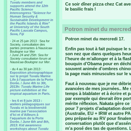
Tuvalu members and
Ce soir dîner pizza chez Cat ave
supports attend the 12th
le basilic frais !
Pacific Science
Intercongress "Science for
Human Security &
Sustainable Development in
the Pacific Islands & Rim"
at University of the South
Potron minet du mercred
Pacific Laucala Campus,
Suva, Fiji
Potron minet du mercredi 17.
- 24 et 25 juin 2013 : Sea for
Society, consultation des
parties prenantes à Nausicaa-
Enfin pas tout à fait puisque le 
Boulogne sur Mer
son nez que dans quelques heures
/
June 24 and 25th: Sea for
l’heure de m’allonger et à la fla
Society consultation forum at
Nausicaa-Boulogne sur Mer.
bouquin d’Obama pour en déchiff
souvent animée d’ombres chinoi
- du 4 au 30 juin 2013 :
Exposition photographique
la page mais minuscules sur le 
sur le projet Tuvalu Marine
Life à l'aquarium de la Porte
Faut à nouveau que je me débrief
Dorée. /
June 4th to 30t,
2013h: Tuvalu Marine Life
avancées de mes journées.. Me su
picture exhibition at the
temps à blablater et à écrire et
tropical aquarium in Paris.
par exemple qui devrait être por
- les 6 et 8 juin 2013 :
mérite réflexion. Nakata gère ce
ateliers pédagogiques sur
Tuvalu et la biodiversité
pour 7 projets d’adaptation dont
marine par l'association
(Australie, EU + IRW et autre PA
d'Ici et d'Ailleurs à
peu préparée au RV pour finaleme
l'aquarium de la Porte
Dorée. /
June 6th and 8th,
conversation plutôt que d’assén
2013: Kid awareness
m’a posé des tas de questions. 
workshops about Tuvalu