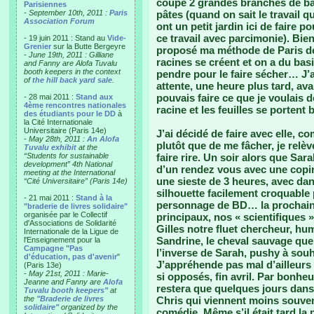
coupé 2 grandes branches de basi
Parisiennes
-
September 10th, 2011 :
Paris
pâtes (quand on sait le travail q
Association Forum
ont un petit jardin ici de faire 
ce travail avec parcimonie). Bien
- 19 juin 2011 : Stand au
Vide-
Grenier
sur la Butte Bergeyre
proposé ma méthode de Paris de
-
June 19th, 2011 : Gilliane
racines se créent et on a du basi
and Fanny are Alofa Tuvalu
booth keepers in the context
pendre pour le faire sécher… J’a
of
the hill back yard sale
.
attente, une heure plus tard, avan
pouvais faire ce que je voulais 
- 28 mai 2011 :
Stand aux
4ème rencontres nationales
racine et les feuilles se portent 
des étudiants pour le DD
à
la Cité Internationale
Universitaire (Paris 14e)
J’ai décidé de faire avec elle, 
-
May 28th, 2011 :
An Alofa
plutôt que de me fâcher, je relève
Tuvalu exhibit
at the
“Students for sustainable
faire rire. Un soir alors que Sar
development” 4th National
d’un rendez vous avec une copin
meeting at the International
une sieste de 3 heures, avec da
“Cité Universitaire” (Paris 14e)
silhouette facilement croquable
- 21 mai 2011 :
Stand à la
personnage de BD… la prochaine
"braderie de livres solidaire"
organisée par le Collectif
principaux, nos « scientifiques 
d'Associations de Solidarité
Gilles notre fluet chercheur, hum
Internationale de la Ligue de
Sandrine, le cheval sauvage qu
l'Enseignement pour la
Campagne "Pas
l’inverse de Sarah, pushy à souh
d'éducation, pas d'avenir
"
J’appréhende pas mal d’ailleurs
(Paris 13e)
-
May 21st, 2011 : Marie-
si opposés, fin avril. Par bonhe
Jeanne and Fanny are
Alofa
restera que quelques jours dans
Tuvalu booth keepers"
at
the
"Braderie de livres
Chris qui viennent moins souve
solidaire"
organized by the
comédie. Même s’il était tard la 