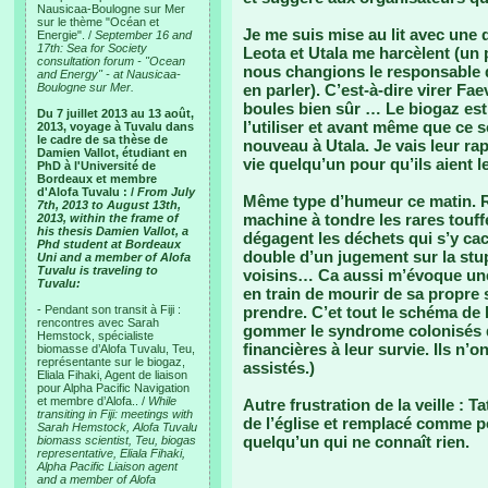
Nausicaa-Boulogne sur Mer
sur le thème "Océan et
Je me suis mise au lit avec une d
Energie". /
September 16 and
17th: Sea for Society
Leota et Utala me harcèlent (un
consultation forum - "Ocean
nous changions le responsable d
and Energy" - at Nausicaa-
Boulogne sur Mer.
en parler). C’est-à-dire virer Fa
boules bien sûr … Le biogaz est 
Du 7 juillet 2013 au 13 août,
l’utiliser et avant même que ce s
2013, voyage à Tuvalu dans
le cadre de sa thèse de
nouveau à Utala. Je vais leur rap
Damien Vallot, étudiant en
vie quelqu’un pour qu’ils aient le
PhD à l'Université de
Bordeaux et membre
d'Alofa Tuvalu : /
From July
Même type d’humeur ce matin. Ré
7th, 2013 to August 13th,
machine à tondre les rares touf
2013, within the frame of
his thesis Damien Vallot, a
dégagent les déchets qui s’y ca
Phd student at Bordeaux
double d’un jugement sur la stupi
Uni and a member of Alofa
Tuvalu is traveling to
voisins… Ca aussi m’évoque une 
Tuvalu:
en train de mourir de sa propre s
- Pendant son transit à Fiji :
prendre. C’et tout le schéma de 
rencontres avec Sarah
gommer le syndrome colonisés q
Hemstock, spécialiste
financières à leur survie. Ils n’o
biomasse d’Alofa Tuvalu, Teu,
représentante sur le biogaz,
assistés.)
Eliala Fihaki, Agent de liaison
pour Alpha Pacific Navigation
et membre d’Alofa.. /
While
Autre frustration de la veille : 
transiting in Fiji: meetings with
de l’église et remplacé comme po
Sarah Hemstock, Alofa Tuvalu
quelqu’un qui ne connaît rien.
biomass scientist, Teu, biogas
representative, Eliala Fihaki,
Alpha Pacific Liaison agent
and a member of Alofa