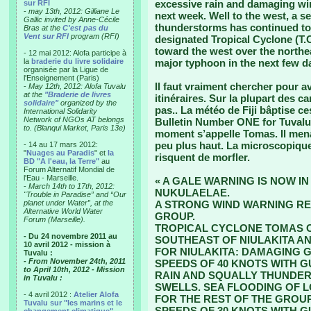
excessive rain and damaging wind
sur RFI
-
may 13th, 2012: Gilliane Le
next week. Well to the west, a 
Gallic invited by Anne-Cécile
thunderstorms has continued to
Bras at the
C'est pas du
Vent sur RFI
program (RFI)
designated Tropical Cyclone (T.C.
toward the west over the northe
- 12 mai 2012: Alofa participe à
la
braderie du livre solidaire
major typhoon in the next few d
organisée par la Ligue de
l'Enseignement (Paris)
Il faut vraiment chercher pour a
-
May 12th, 2012: Alofa Tuvalu
at the
"Braderie de livres
itinéraires. Sur la plupart des 
solidaire"
organized by the
pas.. La météo de Fiji bâptise 
International Solidarity
Network of NGOs AT belongs
Bulletin Number ONE for Tuvalu 
to. (Blanqui Market, Paris 13e)
moment s’appelle Tomas. Il menac
peu plus haut. La microscopique 
- 14 au 17 mars 2012:
"
Nuages au Paradis
" et
la
risquent de morfler.
BD "A l'eau, la Terre"
au
Forum Alternatif Mondial de
l'Eau - Marseille.
« A GALE WARNING IS NOW I
-
March 14th to 17th, 2012:
NUKULAELAE.
"Trouble in Paradise” and “Our
planet under Water”, at the
A STRONG WIND WARNING RE
Alternative World Water
GROUP.
Forum (Marseille).
TROPICAL CYCLONE TOMAS C
- Du 24 novembre 2011 au
SOUTHEAST OF NIULAKITA AN
10 avril 2012 - mission à
FOR NIULAKITA: DAMAGING 
Tuvalu :
- From November 24th, 2011
SPEEDS OF 40 KNOTS WITH G
to April 10th, 2012 - Mission
RAIN AND SQUALLY THUNDER
in Tuvalu :
SWELLS. SEA FLOODING OF 
- 4 avril 2012 :
Atelier Alofa
FOR THE REST OF THE GROU
Tuvalu sur "les marins et le
SPEEDS OF 30 KNOTS WITH G