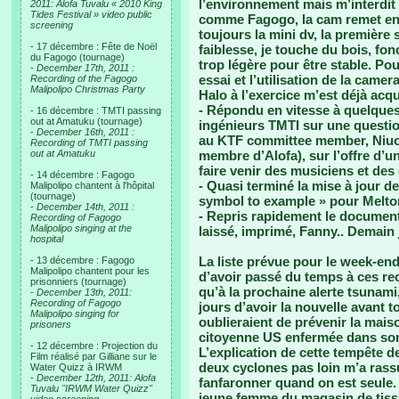
l’environnement mais m’interdit
2011: Alofa Tuvalu « 2010 King
Tides Festival » video public
comme Fagogo, la cam remet en 
screening
toujours la mini dv, la première
- 17 décembre : Fête de Noël
faiblesse, je touche du bois, fon
du Fagogo (tournage)
trop légère pour être stable. Pou
-
December 17th, 2011 :
essai et l’utilisation de la camer
Recording of the Fagogo
Malipolipo Christmas Party
Halo à l’exercice m’est déjà acqu
- Répondu en vitesse à quelques
- 16 décembre : TMTI passing
out at Amatuku (tournage)
ingénieurs TMTI sur une questi
-
December 16th, 2011 :
au KTF committee member, Niuon
Recording of TMTI passing
out at Amatuku
membre d’Alofa), sur l’offre d’u
faire venir des musiciens et de
- 14 décembre : Fagogo
- Quasi terminé la mise à jour d
Malipolipo chantent à l'hôpital
(tournage)
symbol to example » pour Melto
-
December 14th, 2011 :
- Repris rapidement le documen
Recording of Fagogo
Malipolipo singing at the
laissé, imprimé, Fanny.. Demain 
hospital
La liste prévue pour le week-end
- 13 décembre : Fagogo
Malipolipo chantent pour les
d’avoir passé du temps à ces rec
prisonniers (tournage)
qu’à la prochaine alerte tsunami,
-
December 13th, 2011:
Recording of Fagogo
jours d’avoir la nouvelle avant 
Malipolipo singing for
oublieraient de prévenir la maiso
prisoners
citoyenne US enfermée dans son
- 12 décembre : Projection du
L’explication de cette tempête d
Film réalisé par Gilliane sur le
deux cyclones pas loin m’a rassu
Water Quizz à IRWM
-
December 12th, 2011: Alofa
fanfaronner quand on est seule. 
Tuvalu "IRWM Water Quizz"
jeune femme du magasin de tissu