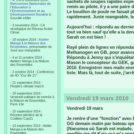
- 4, 5 et 6 novembre 2014 :
sachets de soupes rapides expéd
Rencontres Nationales de
remis au pilote, il y a une paire
l'Education à
l'Environnement et au
Le bouillon de poule ne faisait p
Développement Durable
à
rapidement. Juste mangeable, l
Gouville s/Mer
- 3 novembre 2014 : CA
Aujourd’hui : répondu au dernie
stratégique du Réseau Action
tout va bien sauf qu’elle a la d
Climat
Sarah on est bien !
- 18 octobre 2014 :
Atelier
Manga à la Maison des
Rayé plein de lignes en réponda
Ensembles
, présentation de
José aux mang'ados
Methanogen en GB, pour avancer 
Répondu à Jenny qui s’inquiétai
- 4 et 11 octobre 2014 :
Ateliers Manga à la Maison
Mason le concepteur du GEK, gas
des Ensembles
2010. Enregistrer mes mails envo
- 2 octobre 2014 : Conférence
liste. Mais là, tout de suite, j’arrê
de 4D "Our life 21"
- 21 septembre 2014 :
People's climate march
- 19 septembre 2014 :
Vendredi solidaire de rentrée à
Vendredi 19 mars 2010
la Maison de Ensembles,
Paris 13e
Vendredi 19 mars
- 15 septembre 2014 :
Réunion plénière de la
Je rentre d'une "fonction" avec
Coalition Cop21
GG demain matin par bateau spéci
- 13 septembre 2014 : Atelier
(Nanumea où Sarah est malade, 
Manga à la Maison des
Ensembles
gonflée me dit Kaio qui m'a app