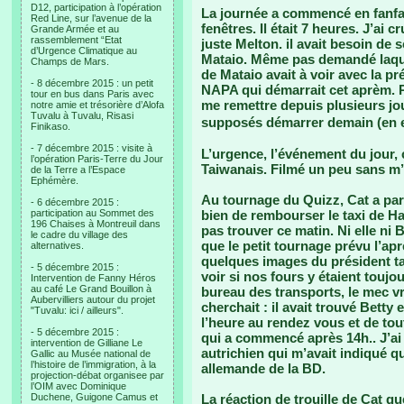
D12, participation à l’opération
La journée a commencé en fanfa
Red Line, sur l’avenue de la
fenêtres. Il était 7 heures. J’ai 
Grande Armée et au
rassemblement “Etat
juste Melton. il avait besoin de
d’Urgence Climatique au
Mataio. Même pas demandé laquel
Champs de Mars.
de Mataio avait à voir avec la p
- 8 décembre 2015 : un petit
NAPA qui démarrait cet aprèm. Pe
tour en bus dans Paris avec
me remettre depuis plusieurs jo
notre amie et trésorière d’Alofa
Tuvalu à Tuvalu, Risasi
supposés démarrer demain (en e
Finikaso.
- 7 décembre 2015 : visite à
L’urgence, l’événement du jour, c
l’opération Paris-Terre du Jour
Taiwanais. Filmé un peu sans m’in
de la Terre a l’Espace
Ephémère.
Au tournage du Quizz, Cat a paru
- 6 décembre 2015 :
participation au Sommet des
bien de rembourser le taxi de Halo
196 Chaises à Montreuil dans
pas trouver ce matin. Ni elle ni B
le cadre du village des
que le petit tournage prévu l’apr
alternatives.
quelques images du président tai
- 5 décembre 2015 :
voir si nos fours y étaient toujo
Intervention de Fanny Héros
au café Le Grand Bouillon à
bureau des transports, le mec 
Aubervilliers autour du projet
cherchait : il avait trouvé Betty
"Tuvalu: ici / ailleurs".
l’heure au rendez vous et de to
- 5 décembre 2015 :
qui a commencé après 14h.. J’a
intervention de Gilliane Le
autrichien qui m’avait indiqué qu
Gallic au Musée national de
l’histoire de l’immigration, à la
allemande de la BD.
projection-débat organisee par
l’OIM avec Dominique
Duchene, Guigone Camus et
La réaction de trouille de Cat 