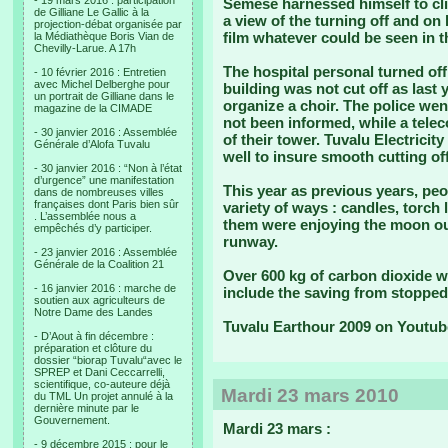
- 19 mars 2016 : participation
Semese harnessed himself to cli
de Gilliane Le Gallic à la
a view of the turning off and on
projection-débat organisée par
film whatever could be seen in t
la Médiathèque Boris Vian de
Chevilly-Larue. A 17h
The hospital personal turned off t
- 10 février 2016 : Entretien
avec Michel Delberghe pour
building was not cut off as last 
un portrait de Gilliane dans le
organize a choir. The police we
magazine de la CIMADE
not been informed, while a tele
- 30 janvier 2016 : Assemblée
of their tower. Tuvalu Electrici
Générale d’Alofa Tuvalu
well to insure smooth cutting of
- 30 janvier 2016 : “Non à l’état
d’urgence” une manifestation
This year as previous years, peopl
dans de nombreuses villes
françaises dont Paris bien sûr
variety of ways : candles, torch
. L’assemblée nous a
them were enjoying the moon ou
empêchés d’y participer.
runway.
- 23 janvier 2016 : Assemblée
Générale de la Coalition 21
Over 600 kg of carbon dioxide we
- 16 janvier 2016 : marche de
include the saving from stopped
soutien aux agriculteurs de
Notre Dame des Landes
Tuvalu Earthour 2009 on Youtub
- D’Aout à fin décembre :
préparation et clôture du
dossier “biorap Tuvalu“avec le
SPREP et Dani Ceccarrelli,
scientifique, co-auteure déjà
Mardi 23 mars 2010
du TML Un projet annulé à la
dernière minute par le
Gouvernement.
Mardi 23 mars :
- 9 décembre 2015 : pour le