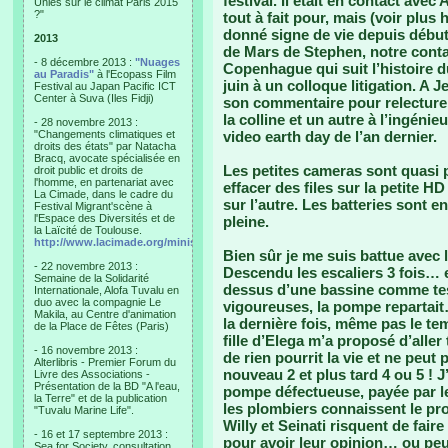
festival. Il était en contact avec 
Unies sur le climat Paris 2015
?"
tout à fait pour, mais (voir plus 
donné signe de vie depuis débu
2013
de Mars de Stephen, notre contac
- 8 décembre 2013 :
"Nuages
Copenhague qui suit l’histoire d
au Paradis"
à l'Ecopass Film
juin à un colloque litigation. A 
Festival au Japan Pacific ICT
Center à Suva (Iles Fidji)
son commentaire pour relecture
la colline et un autre à l’ingénieu
- 28 novembre 2013 :
"Changements climatiques et
video earth day de l’an dernier.
droits des états" par Natacha
Bracq, avocate spécialisée en
Les petites cameras sont quasi p
droit public et droits de
l'homme, en partenariat avec
effacer des files sur la petite H
La Cimade, dans le cadre du
sur l’autre. Les batteries sont 
Festival Migrant'scène à
l'Espace des Diversités et de
pleine.
la Laïcité de Toulouse.
http://www.lacimade.org/minisites/migrantscene
Bien sûr je me suis battue ave
- 22 novembre 2013 :
Descendu les escaliers 3 fois… e
Semaine de la Solidarité
dessus d’une bassine comme tes
Internationale, Alofa Tuvalu en
duo avec la compagnie Le
vigoureuses, la pompe repartai
Makila, au Centre d'animation
la dernière fois, même pas le t
de la Place de Fêtes (Paris)
fille d’Elega m’a proposé d’aller 
- 16 novembre 2013 :
de rien pourrit la vie et ne peu
Alterlibris - Premier Forum du
nouveau 2 et plus tard 4 ou 5 ! J
Livre des Associations -
Présentation de la BD "A l'eau,
pompe défectueuse, payée par le 
la Terre" et de la publication
les plombiers connaissent le prob
"Tuvalu Marine Life".
Willy et Seinati risquent de fai
- 16 et 17 septembre 2013 :
pour avoir leur opinion… ou peut 
Sea for Society, consultation