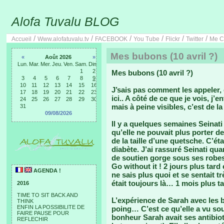
Alofa Tuvalu BLOG
/
/
/
/
/
/
Accueil
Www.alofatuvalu.tv
FACEBOOK
You Tube
Flickr
Twitter
Me C
Mes bubons (10 avril ?)
«
Août 2026
»
Lun.
Mar.
Mer.
Jeu.
Ven.
Sam.
Dim.
1
2
Mes bubons (10 avril ?)
3
4
5
6
7
8
9
10
11
12
13
14
15
16
J’sais pas comment les appeler,
17
18
19
20
21
22
23
ici.. A côté de ce que je vois, j
24
25
26
27
28
29
30
mais à peine visibles, c’est de l
31
09/08/2026
Il y a quelques semaines Seinati 
qu’elle ne pouvait plus porter d
de la taille d’une quetsche. C’éta
diabète. J’ai rassuré Seinati qu
de soutien gorge sous ses robe
Go without it ! 2 jours plus tard e
AGENDA !
ne sais plus quoi et se sentait 
était toujours là… 1 mois plus ta
2016
TIME TO SIT BACK AND
L’expérience de Sarah avec les 
THINK
ENFIN LA POSSIBILITE DE
poing… C’est ce qu’elle a vu so
FAIRE PAUSE POUR
bonheur Sarah avait ses antibioti
REFLECHIR