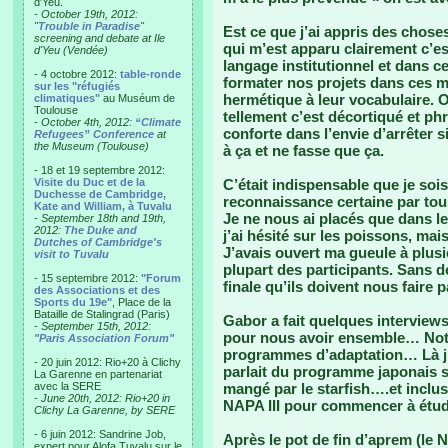
d'Yeu.
- October 19th, 2012:
"
Trouble in Paradise
"
Est ce que j’ai appris des chose
screening and debate at Ile
qui m’est apparu clairement c’e
d'Yeu (Vendée)
langage institutionnel et dans 
- 4 octobre 2012:
table-ronde
formater nos projets dans ces m
sur les "réfugiés
hermétique à leur vocabulaire. On
climatiques"
au Muséum de
Toulouse
tellement c’est décortiqué et 
-
October 4th, 2012:
“Climate
conforte dans l’envie d’arrêter 
Refugees” Conference
at
the Museum (Toulouse)
à ça et ne fasse que ça.
- 18 et 19 septembre 2012:
Visite du Duc et de la
C’était indispensable que je soi
Duchesse de Cambridge,
reconnaissance certaine par tous
Kate and William, à Tuvalu
Je ne nous ai placés que dans l
-
September 18th and 19th,
2012:
The Duke and
j’ai hésité sur les poissons, ma
Dutches of Cambridge's
J’avais ouvert ma gueule à plusi
visit to Tuvalu
plupart des participants. Sans do
- 15 septembre 2012:
"Forum
finale qu’ils doivent nous faire pa
des Associations et des
Sports du 19e"
, Place de la
Bataille de Stalingrad (Paris)
Gabor a fait quelques interviews
-
September 15th, 2012:
pour nous avoir ensemble… Notre 
"Paris Association Forum"
programmes d’adaptation… Là j’a
- 20 juin 2012: Rio+20 à Clichy
parlait du programme japonais se
La Garenne en partenariat
avec la SERE
mangé par le starfish….et inclu
-
June 20th, 2012: Rio+20 in
NAPA III pour commencer à étudi
Clichy La Garenne, by SERE
- 6 juin 2012: Sandrine Job,
Après le pot de fin d’aprem (le N
expert pour Alofa Tuvalu sur le