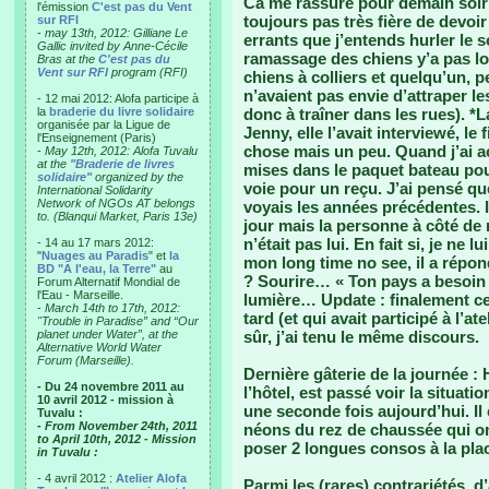
Ca me rassure pour demain soir
l'émission
C'est pas du Vent
toujours pas très fière de devoi
sur RFI
-
may 13th, 2012: Gilliane Le
errants que j’entends hurler le soi
Gallic invited by Anne-Cécile
ramassage des chiens y’a pas l
Bras at the
C'est pas du
Vent sur RFI
program (RFI)
chiens à colliers et quelqu’un, pe
n’avaient pas envie d’attraper le
- 12 mai 2012: Alofa participe à
la
braderie du livre solidaire
donc à traîner dans les rues). *
organisée par la Ligue de
Jenny, elle l’avait interviewé, l
l'Enseignement (Paris)
chose mais un peu. Quand j’ai a
-
May 12th, 2012: Alofa Tuvalu
at the
"Braderie de livres
mises dans le paquet bateau pour 
solidaire"
organized by the
voie pour un reçu. J’ai pensé qu
International Solidarity
Network of NGOs AT belongs
voyais les années précédentes. 
to. (Blanqui Market, Paris 13e)
jour mais la personne à côté de m
n’était pas lui. En fait si, je ne 
- 14 au 17 mars 2012:
"
Nuages au Paradis
" et
la
mon long time no see, il a répond
BD "A l'eau, la Terre"
au
? Sourire… « Ton pays a besoin d
Forum Alternatif Mondial de
l'Eau - Marseille.
lumière… Update : finalement ce 
-
March 14th to 17th, 2012:
tard (et qui avait participé à l’a
"Trouble in Paradise” and “Our
planet under Water”, at the
sûr, j’ai tenu le même discours.
Alternative World Water
Forum (Marseille).
Dernière gâterie de la journée :
- Du 24 novembre 2011 au
l’hôtel, est passé voir la situati
10 avril 2012 - mission à
une seconde fois aujourd’hui. Il 
Tuvalu :
- From November 24th, 2011
néons du rez de chaussée qui on
to April 10th, 2012 - Mission
poser 2 longues consos à la pla
in Tuvalu :
- 4 avril 2012 :
Atelier Alofa
Parmi les (rares) contrariétés, d’