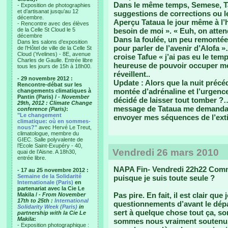
Dans le même temps, Semese, Tau
- Exposition de photographies
et d’artisanat jusqu’au 12
suggestions de corrections ou
décembre.
Aperçu Tataua le jour même à l’
- Rencontre avec des élèves
de la Celle St Cloud le 5
besoin de moi ». « Euh, on atten
décembre
Dans la foulée, un peu remontée,
Dans les salons d’exposition
pour parler de l’avenir d’Alofa 
de l’Hôtel de ville de la Celle St
Cloud (Yvelines) - 8E, avenue
croise Tafue « j’ai pas eu le tem
Charles de Gaulle. Entrée libre
heureuse de pouvoir occuper mon
tous les jours de 15h à 18h00.
réveillent..
- 29 novembre 2012 :
Update : Alors que la nuit précéd
Rencontre-débat sur les
montée d’adrénaline et l’urgence
changements climatiques à
Pantin (Paris) /
- November
décidé de laisser tout tomber ?…
29th, 2012 : Climate Change
message de Tataua me demandait 
conference (Paris)
:
"Le changement
envoyer mes séquences de l’ext
climatique: où en sommes-
nous?"
avec Hervé Le Treut,
climatologue, membre du
GIEC. Salle polyvalente de
l’Ecole Saint-Exupéry - 40,
Vendredi 26 mars 2010
quai de l’Aisne. A 18h30,
entrée libre.
NAPA Fin- Vendredi 22h22 Com
- 17 au 25 novembre 2012 :
Semaine de la Solidarité
puisque je suis toute seule ?
Internationale (Paris)
en
partenariat avec la Cie Le
Pas pire. En fait, il est clair qu
Makila /
- From November
17th to 25th :
International
questionnements d’avant le dépar
Solidarity Week (Paris)
in
sert à quelque chose tout ça, 
partnership with la Cie Le
Makila
:
sommes nous vraiment soutenus i
- Exposition photographique :