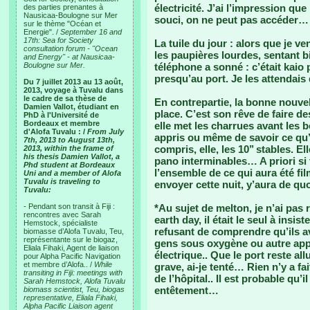
électricité. J’ai l’impression que 
des parties prenantes à
Nausicaa-Boulogne sur Mer
souci, on ne peut pas accéder…
sur le thème "Océan et
Energie". /
September 16 and
17th: Sea for Society
La tuile du jour : alors que je ve
consultation forum - "Ocean
les paupières lourdes, sentant bi
and Energy" - at Nausicaa-
Boulogne sur Mer.
téléphone a sonné : c’était kaio
presqu’au port. Je les attendais
Du 7 juillet 2013 au 13 août,
2013, voyage à Tuvalu dans
le cadre de sa thèse de
En contrepartie, la bonne nouvel
Damien Vallot, étudiant en
place. C’est son rêve de faire d
PhD à l'Université de
Bordeaux et membre
elle met les charrues avant les 
d'Alofa Tuvalu : /
From July
appris ou même de savoir ce qu’el
7th, 2013 to August 13th,
compris, elle, les 10’’ stables. 
2013, within the frame of
his thesis Damien Vallot, a
pano interminables… A priori si
Phd student at Bordeaux
l’ensemble de ce qui aura été fi
Uni and a member of Alofa
Tuvalu is traveling to
envoyer cette nuit, y’aura de quo
Tuvalu:
- Pendant son transit à Fiji :
*Au sujet de melton, je n’ai pas
rencontres avec Sarah
earth day, il était le seul à insis
Hemstock, spécialiste
refusant de comprendre qu’ils av
biomasse d’Alofa Tuvalu, Teu,
représentante sur le biogaz,
gens sous oxygène ou autre appa
Eliala Fihaki, Agent de liaison
électrique.. Que le port reste a
pour Alpha Pacific Navigation
et membre d’Alofa.. /
While
grave, ai-je tenté… Rien n’y a fai
transiting in Fiji: meetings with
de l’hôpital.. Il est probable qu’i
Sarah Hemstock, Alofa Tuvalu
entêtement…
biomass scientist, Teu, biogas
representative, Eliala Fihaki,
Alpha Pacific Liaison agent