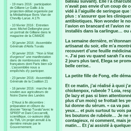
bateau suivant). Elle l’a charcut
- 19 mars 2016 : participation
n’avait pas envie d’un coup de co
de Gilliane Le Gallic à la
vidé à l’aiguille de seringue qu
projection-débat organisée par
la Médiathèque Boris Vian de
plus : s’assurer que les cliniqu
Chevilly-Larue. A 17h
antibiotiques. Non wonder le no
- 10 février 2016 : Entretien
l’avion en brancard et l’avion ne
avec Michel Delberghe pour
installés dans la carlingue… ou 
un portrait de Gilliane dans le
magazine de la CIMADE
La semaine dernière, m’étonnant
- 30 janvier 2016 : Assemblée
artisanat du soir, elle m’a montr
Générale d’Alofa Tuvalu
recouvert d’une feuille médicina
- 30 janvier 2016 : “Non à l’état
». J’ai pas vu quand sarah l’a e
d’urgence” une manifestation
2 jours plus tard, Elega se prome
dans de nombreuses villes
françaises dont Paris bien sûr
belle cerise..
. L’assemblée nous a
empêchés d’y participer.
La petite fille de Fong, elle dé
- 23 janvier 2016 : Assemblée
Générale de la Coalition 21
Et ce matin, j’ai réalisé à quoi j’
- 16 janvier 2016 : marche de
chickenpox, rubeole ? Loia, re
soutien aux agriculteurs de
(le lazy et pas si bien attention
Notre Dame des Landes
plus d’un mois) se frottait les 
- D’Aout à fin décembre :
lui donne du sérum. « ca va pas 
préparation et clôture du
dossier “biorap Tuvalu“avec le
yeux… et puis surtout tu vois pa
SPREP et Dani Ceccarrelli,
les boutons de rubéole… Je ne 
scientifique, co-auteure déjà
contagieux, ni comment, mais je 
du TML Un projet annulé à la
dernière minute par le
matin… Et j’ai assisté à quelque
Gouvernement.