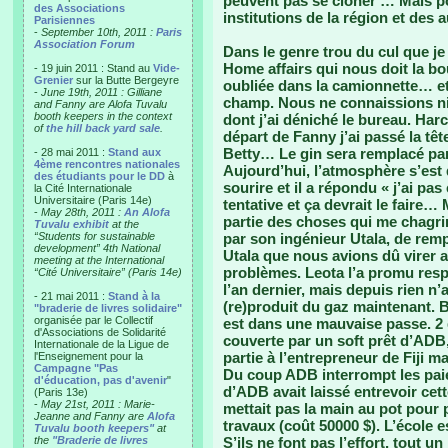
peuvent pas se cloner … Mais po
des Associations
institutions de la région et des
Parisiennes
-
September 10th, 2011 :
Paris
Association Forum
Dans le genre trou du cul que je
Home affairs qui nous doit la bo
- 19 juin 2011 : Stand au
Vide-
Grenier
sur la Butte Bergeyre
oubliée dans la camionnette… et q
-
June 19th, 2011 : Gilliane
champ. Nous ne connaissions ni l
and Fanny are Alofa Tuvalu
booth keepers in the context
dont j’ai déniché le bureau. Harc
of
the hill back yard sale
.
départ de Fanny j’ai passé la tê
Betty… Le gin sera remplacé par
- 28 mai 2011 :
Stand aux
4ème rencontres nationales
Aujourd’hui, l’atmosphère s’est 
des étudiants pour le DD
à
sourire et il a répondu « j’ai p
la Cité Internationale
Universitaire (Paris 14e)
tentative et ça devrait le faire
-
May 28th, 2011 :
An Alofa
partie des choses qui me chagr
Tuvalu exhibit
at the
“Students for sustainable
par son ingénieur Utala, de remp
development” 4th National
Utala que nous avions dû virer a
meeting at the International
problèmes. Leota l’a promu respon
“Cité Universitaire” (Paris 14e)
l’an dernier, mais depuis rien n’
- 21 mai 2011 :
Stand à la
(re)produit du gaz maintenant.
"braderie de livres solidaire"
organisée par le Collectif
est dans une mauvaise passe. 2 
d'Associations de Solidarité
couverte par un soft prêt d’ADB,
Internationale de la Ligue de
partie à l’entrepreneur de Fiji m
l'Enseignement pour la
Campagne "Pas
Du coup ADB interrompt les paie
d'éducation, pas d'avenir
"
d’ADB avait laissé entrevoir cet
(Paris 13e)
-
May 21st, 2011 : Marie-
mettait pas la main au pot pour 
Jeanne and Fanny are
Alofa
travaux (coût 50000 $). L’école 
Tuvalu booth keepers"
at
the
"Braderie de livres
S’ils ne font pas l’effort, tout 