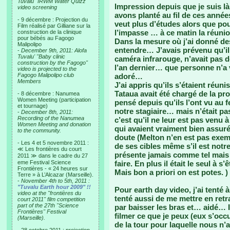
Tuvalu "IRWM Water Quizz"
Impression depuis que je suis l
video screening
avons planté au fil de ces ann
- 9 décembre : Projection du
veut plus d’études alors que pour l
Film réalisé par Gilliane sur la
l’impasse … à ce matin la réu
construction de la clinique
pour bébés au Fagogo
Dans la mesure où j’ai donné des 
Malipolipo
entendre… J’avais prévenu qu’il
-
December 9th, 2011: Alofa
Tuvalu' "Baby clinic
caméra infrarouge, n’avait pas de
construction by the Fagogo"
l’an dernier… que personne n’a 
video is projected to the
Fagogo Malipolipo club
adoré…
Members
J’ai appris qu’ils s’étaient réuni
Tataua avait été chargé de la pro
- 8 décembre : Nanumea
Women Meeting (participation
pensé depuis qu’ils l’ont vu au f
et tournage)
notre stagiaire… mais n’était pa
-
December 8th, 2011:
Recording of the Nanumea
c’est qu’il ne leur est pas venu
Women Meeting and donation
qui avaient vraiment bien assuré
to the community.
doute (Melton n’en est pas exem
- Les 4 et 5 novembre 2011 :
de ses cibles même s’il est notr
≪ Les frontières du court
présente jamais comme tel mais i
2011 ≫ dans le cadre du 27
eme Festival Science
faire. En plus il était le seul à
Frontières - « 24 heures sur
Mais bon a priori on est potes. )
Terre » à L’Alcazar (Marseille).
-
November 4th to 5th, 2011 :
"Tuvalu Earth hour 2009" !!
Pour earth day video, j’ai tenté
video at the "frontières du
tenté aussi de me mettre en retrai
court 2011" film competition
part of the 27th "Science
par baisser les bras et… aidé… I
Frontières" Festival
filmer ce que je peux (eux s’occ
(Marseille).
de la tour pour laquelle nous n’a