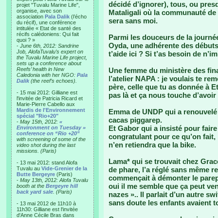
décidé d’ignorer), tous, ou pres
projet "Tuvalu Marine Life",
organise, avec son
Mataligali où la communauté de 
association
Pala Dalik
(l’écho
sera sans moi.
du récif), une conférence
intitulée « Etat de santé des
récifs calédoniens: Qui fait
Parmi les douceurs de la journée
quoi ? »
Oyda, une adhérente des débuts,
-
June 6th, 2012: Sandrine
Job, AlofaTuvalu’s expert on
t’aide ici ? Si t’as besoin de n’
the Tuvalu Marine Life project,
sets up a conference about
Reefs’ health in New
Une femme du ministère des finan
Caledonia with her NGO:
Pala
l’atelier NAPA : je voulais te re
Dalik
(the reef’s echoes).
père, celle que tu as donnée à E
- 15 mai 2012: Gilliane est
pas là et ça nous touche d’avoir
l'invitée de Patricia Ricard et
Marie-Pierre Cabello aux
Mardis de l'Environnement
Emma de UNDP qui a renouvelé sa
spécial "Rio+20"
cacas piggarep.
-
May 15th, 2012:
«
Et Gabor qui a insisté pour faire
Environment on Tuesday »
conference on “Rio +20”
congratulant pour ce qu’on fait,
with screening of some of the
n’en retiendra que la bike.
video shot during the last
missions. (Paris)
Lama* qui se trouvait chez Gra
- 13 mai 2012: stand Alofa
Tuvalu au
Vide-Grenier de la
de phare, l’a réglé sans même r
Butte Bergeyre
(Paris)
commençait à démonter le parepha
-
May 13th, 2012: Alofa Tuvalu
oui il me semble que ça peut ven
booth at the
Bergeyre hill
back yard sale
. (Paris)
nazes ».. Il parlait d’un autre sw
sans doute les enfants avaient to
- 13 mai 2012 de 11h10 à
11h30: Gilliane est l'invitée
d'Anne Cécile Bras dans