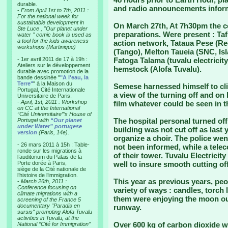
durable.
and radio announcements informe
-
From April 1st to 7th, 2011 :
For the national week for
sustainable development in
On March 27th, At 7h30pm the c
Ste Luce , "Our planet under
preparations. Were present : Ta
water " comic book is used as
a tool for the kids awareness
action network, Tataua Pese (Re
workshops (Martinique)
(Tango), Melton Taueia (SNC, Isla
- 1er avril 2011 de 17 à 19h :
Fatoga Talama (tuvalu electricity
Ateliers sur le développement
hemstock (Alofa Tuvalu).
durable avec promotion de la
bande dessinée "
"A l'eau, la
Terre"
" à la Maison du
Semese harnessed himself to cli
Portugal, Cité Internationale
a view of the turning off and on
Universitaire de Paris.
-
April, 1st, 2011 : Workshop
film whatever could be seen in t
on CC at the International
“Cité Universitaire”’s House of
The hospital personal turned off t
Portugal with
“Our planet
under Water” portugese
building was not cut off as last 
version
(Paris, 14e).
organize a choir. The police we
- 26 mars 2011 à 15h : Table-
not been informed, while a tele
ronde sur les migrations à
of their tower. Tuvalu Electrici
l’auditorium du Palais de la
Porte dorée à Paris,
well to insure smooth cutting of
siège de la Cité nationale de
l’histoire de l’immigration.
This year as previous years, peopl
-
March 26th, 2011 :
Conference focusing on
variety of ways : candles, torch
climate migrations with a
them were enjoying the moon ou
screening of the France 5
documentary "Paradis en
runway.
sursis" promoting Alofa Tuvalu
activities in Tuvalu, at the
Over 600 kg of carbon dioxide we
National “Cité for Immigration”