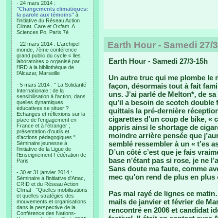
- 24 mars 2014 :
"Changements climatiques:
la parole aux témoins"
à
l'initiative du Réseau Action
Climat, Care et Oxfam. A
Sciences Po, Paris 7è
Earth Hour - Samedi 27/
- 22 mars 2014 : L'archipel
monde, 7ème conférence
grand public du cycle « Iles
Earth Hour - Samedi 27/3-15h
laboratoires » organisé par
l'IRD à la bibliothèque de
l’Alcazar, Marseille
Un autre truc qui me plombe le m
- 5 mars 2014 : " La Solidarité
façon, désormais tout à fait fami
Internationale : de la
uns. J’ai parlé de Melton*, de s
sensibilisation à l'action, dans
qu’il a besoin de scotch double 
quelles dynamiques
éducatives se situer ?
quittais la pré-dernière réceptio
Echanges et réflexions sur la
cigarettes d’un coup de bike, « c
place de l'engagement en
France et à l'étranger ;
appris ainsi le shortage de cigare
présentation d'outils et
moindre arrière pensée que j’aura
d'actions pédagogiques ".
semblé ressembler à un « t’es as
Séminaire jeunesse à
l'initiative de la Ligue de
D’un côté c’est que je fais vraim
l'Enseignement Fédération de
base n’étant pas si rose, je ne 
Paris
Sans doute ma faute, comme ave
- 30 et 31 janvier 2014 :
mec qu’on rend de plus en plus 
Séminaire à l'initiative d'Attac,
CRID et du Réseau Action
Climat - "Quelles mobilisations
Pas mal rayé de lignes ce matin
et quelles stratégies des
mails de janvier et février de M
mouvements et organisations
dans la perspective de la
rencontré en 2006 et candidat idé
Conférence des Nations-