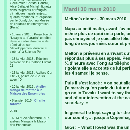
Gallic avec Christel Cournil,
Alice Baillat et Michel Hignette,
Mardi 30 mars 2010
dans "Migrants et réfugiés
climatiques : quels enjeux,
quelles réponses ?", organisé
Melton’s dinner - 30 mars 2010
par le Bondyblog, au Musée
de l'Histoire de l'immigration
(Paris)
Napa au petit matin, avant l’avi
même plus de quoi on a parlé, ou
- 13 mars 2015 : Projection de
"Nuages au Paradis" et débat
pas ennuyée et je suis allée fél
dans le cadre d'un cycle de
long de ces journées cœur et pr
séminaires sur
"développement durable et
cinéma" à Science Po.
Melton a prévenu en arrivant qu’
répondait plus à ses appels. Pen
- 15 janvier 2015 : Réunion
plénière de la Coalition Climat
¼ d’heure avec Fong au télépho
21
rigolant elle a accepté de lui pa
les 4 samedi je pense.
- 13 janvier 2015 : Ateliers Our
Life 21, prises de vue 3/4
avec 4D
Puis il s’est lancé : « on peut al
- 10 janvier 2015 :
Atelier
j’aimerais qu’on parle du futur d
Manga de rentrée à la
go on in Tuvalu. I want to say th
Maison des Ensembles
and of our intervention at the n
- 8 janvier 2015 :
Charlie
secretary. »
forever
2014
In general he kept saying for the
our country… jusqu’à Copenha
- 6, 13 et 20 décembre 2014 :
ateliers Manga à la Maison
des Ensembles
GiGi : « What I loved was the uni