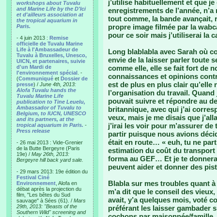
j’utilise habituellement et que j
workshops about Tuvalu
and Marine Life by the D'Ici
enregistrements de l’année, n’a r
et d'ailleurs association at
tout comme, la bande avançait, re
the tropical aquarium in
propre image filmée par la wabc
Paris.
pour ce soir mais j’utiliserai la 
- 4 juin 2013 :
Remise
officielle de Tuvalu Marine
Life à l'Ambassadeur de
Long blablabla avec Sarah où co
Tuvalu à Bruxelles, Unesco,
envie de la laisser parler toute 
UICN, et partenaires, suivie
d'un Mardi de
comme elle, elle se fait fort de
l'environnement spécial
. -
connaissances et opinions contr
(
Communiqué
et
Dossier de
est de plus en plus clair qu’elle
presse
) /
June 4th, 2013:
Alofa Tuvalu hands the
l’organisation du travail. Quand j
Tuvalu Marine Life
pouvait suivre et répondre au de
publication to Tine Leuelu,
Ambassador of Tuvalu to
britannique, avec qui j’ai corre
Belgium, to IUCN, UNESCO
veux, mais je me disais que j’all
and its partners, at the
j’irai les voir pour m’assurer de 
tropical aquarium in Paris.
-
Press release
partir puisque nous avions décid
était en route… « euh, tu ne part
- 26 mai 2013 : Vide-Grenier
de la Butte Bergeyre (Paris
estimation du coût du transport
19e) /
May 26th, 2013:
forma au GEF… Et je te donnerai 
Bergeyre hill back yard sale.
peuvent aider et donner des pist
- 29 mars 2013: 19e édition du
Festival Ciné
Blabla sur mes troubles quant à l
Environnement
, Alofa en
débat après la projection du
m’a dit que le conseil des vieux,
film, "Les bêtes du Sud
avait, y’a quelques mois, voté c
sauvage" à Sées (61). /
Mars
29th, 2013: "Beasts of the
préférant les laisser gambader su
Southern Wild" screening and
cochons par maisonnée/famille, ç