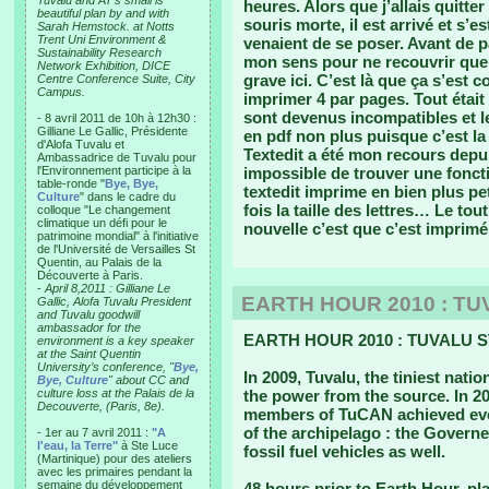
Tuvalu and AT’s small is
heures. Alors que j’allais quitt
beautiful plan by and with
souris morte, il est arrivé et s’e
Sarah Hemstock. at Notts
Trent Uni Environment &
venaient de se poser. Avant de pa
Sustainability Research
mon sens pour ne recouvrir que ce
Network Exhibition, DICE
grave ici. C’est là que ça s’est 
Centre Conference Suite, City
Campus.
imprimer 4 par pages. Tout étai
sont devenus incompatibles et le
- 8 avril 2011 de 10h à 12h30 :
Gilliane Le Gallic, Présidente
en pdf non plus puisque c’est la
d'Alofa Tuvalu et
Textedit a été mon recours depu
Ambassadrice de Tuvalu pour
l'Environnement participe à la
impossible de trouver une fonc
table-ronde "
Bye, Bye,
textedit imprime en bien plus pet
Culture
" dans le cadre du
fois la taille des lettres… Le to
colloque "Le changement
climatique un défi pour le
nouvelle c’est que c’est imprimé 
patrimoine mondial" à l'initiative
de l'Université de Versailles St
Quentin, au Palais de la
Découverte à Paris.
-
April 8,2011 : Gilliane Le
EARTH HOUR 2010 : TU
Gallic, Alofa Tuvalu President
and Tuvalu goodwill
ambassador for the
EARTH HOUR 2010 : TUVALU S
environment is a key speaker
at the Saint Quentin
University’s conference, "
Bye,
In 2009, Tuvalu, the tiniest nati
Bye, Culture
" about CC and
culture loss at the Palais de la
the power from the source. In 2
Decouverte, (Paris, 8e).
members of TuCAN achieved eve
of the archipelago : the Governe
- 1er au 7 avril 2011 :
"A
l'eau, la Terre"
à Ste Luce
fossil fuel vehicles as well.
(Martinique) pour des ateliers
avec les primaires pendant la
semaine du développement
48 hours prior to Earth Hour, pl