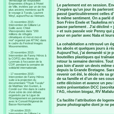
Vernissage de l’exposition
Empreintes d’Argos à l’Hotel
Le parlement est en session. En
de Ville, invitées par un de nos
J’espère qu’un jour ils parleront
plus anciens membres qui fit
le voyage à Tuvalu, Laurent
passé (particulièrement celles d
Weyl, aujourd’hui au Vietnam.
le même sentiment. On a parlé du
Son Frère Enele et Taukelina m’o
- 21 novembre 2015 :
Intervention de Gilliane Le
pause parlement . J’ai décliné « 
Gallic avec Chloé
» et suis passée voir Penny qui
Vlassopoulos dans "200
millions de réfugiés
pour en parler avec Nala et leur
climatiques et moi et moi et
moi" organisé par ATTAC dans
le cadre du Festival Images
La cohabitation a retrouvé un éq
Mouvementées.
les abcès et quelques jours à ré
Aujourd’hui, j’ai demandé si je p
- 20 novembre 2015 :
Intervention de Fanny Héros à
bouteilles plastiques qui traîna
la COP21 des Monts du
retour la semaine dernière. Tout
Lyonnais à l'occasion de la
COP, pendant la semaine de
pas loin d’avoir un devis même 
solidarité internationale.
depuis la Grande Bretagne. Sarah 
revenir cet été, le décès de sa g
- 17 novembre 2015 :
Intervention de Fanny Héros
de sa famille et d’un de ses cous
suite à la projection du
cette décision et avance un peu l
documentaire "Thule Tuvalu"
de Matthias Von Gunten, à
notre présentation DCC (secréta
Condé-sur-Vire dans le cadre
l’AG, réunion biogaz, RV Mafalu
d'une série de ciné-débats
organisés par la Ligue de
l'Enseignement en partenariat
Ca facilite l’attribution de logem
avec le Conseil Régional de
jeune photographe dont je ne pe
Basse-Normandie.
- 19 octobre 2015 :
Intervention de Gilliane Le