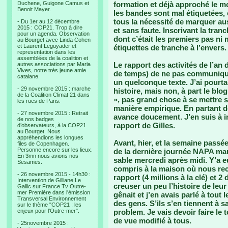
Duchene, Guigone Camus et
formation et déjà approché le m
Benoit Mayer.
les bandes sont mal étiquetées, o
tous la nécessité de marquer auss
- Du 1er au 12 décembre
2015 : COP21. Trop à dire
et sans faute. Inscrivant la tran
pour un agenda. Observation
dont c’était les premiers pas ni
au Bourget avec Linda Cohen
et Laurent Leguyader et
étiquettes de tranche à l’envers.
representation dans les
assemblées de la coalition et
Le rapport des activités de l’an 
autres associations par Maria
Vives, notre très jeune amie
de temps) de ne pas communique
catalane.
un quelconque texte. J’ai pourtan
- 29 novembre 2015 : marche
histoire, mais non, à part le bl
de la Coalition Climat 21 dans
», pas grand chose à se mettre s
les rues de Paris.
manière empirique. En partant de
- 27 novembre 2015 : Retrait
avance doucement. J’en suis à in
de nos badges
rapport de Gilles.
d’observateurs, à la COP21
au Bourget. Nous
appréhendions les longues
Avant, hier, et la semaine passée
files de Copenhagen.
Personne encore sur les lieux.
de la dernière journée NAPA mard
En 3mn nous avions nos
sable mercredi après midi. Y’a e
Sesames.
compris à la maison où nous rec
- 26 novembre 2015 - 14h30 :
rapport (4 millions à la clé) et 
Intervention de Gilliane Le
creuser un peu l’histoire de leu
Gallic sur France Tv Outre-
mer Première dans l'émission
gênait et j’en avais parlé à tout
Transversal Environnement
des gens. S’ils s’en tiennent à 
sur le thème "COP21 : les
enjeux pour l'Outre-mer".
problem. Je vais devoir faire le
de vue modifié à tous.
- 25novembre 2015 :