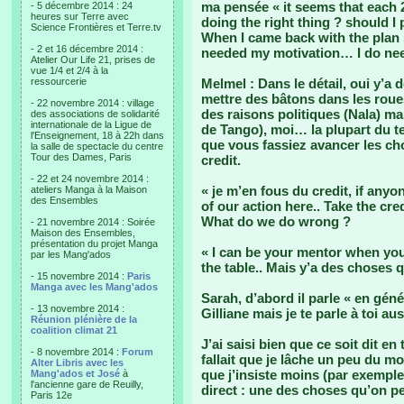
ma pensée « it seems that each 2
- 5 décembre 2014 : 24
heures sur Terre avec
doing the right thing ? should 
Science Frontières et Terre.tv
When I came back with the plan s
- 2 et 16 décembre 2014 :
needed my motivation… I do nee
Atelier Our Life 21, prises de
vue 1/4 et 2/4 à la
ressourcerie
Melmel : Dans le détail, oui y’a 
mettre des bâtons dans les roue
- 22 novembre 2014 : village
des raisons politiques (Nala) mai
des associations de solidarité
internationale de la Ligue de
de Tango), moi… la plupart du te
l'Enseignement, 18 à 22h dans
que vous fassiez avancer les c
la salle de spectacle du centre
Tour des Dames, Paris
credit.
- 22 et 24 novembre 2014 :
« je m’en fous du credit, if anyo
ateliers Manga à la Maison
des Ensembles
of our action here.. Take the c
What do we do wrong ?
- 21 novembre 2014 : Soirée
Maison des Ensembles,
présentation du projet Manga
« I can be your mentor when you 
par les Mang'ados
the table.. Mais y’a des choses 
- 15 novembre 2014 :
Paris
Manga avec les Mang'ados
Sarah, d’abord il parle « en géné
- 13 novembre 2014 :
Gilliane mais je te parle à toi aus
Réunion plénière de la
coalition climat 21
J’ai saisi bien que ce soit dit en 
- 8 novembre 2014 :
Forum
fallait que je lâche un peu du 
Alter Libris avec les
que j’insiste moins (par exemple 
Mang'ados et José
à
l'ancienne gare de Reuilly,
direct : une des choses qu’on peu
Paris 12e