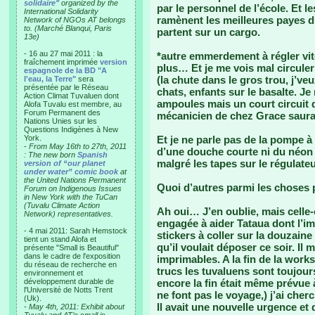
solidaire"
organized by the
par le personnel de l’école. Et l
International Solidarity
ramènent les meilleures payes d
Network of NGOs AT belongs
to. (Marché Blanqui, Paris
partent sur un cargo.
13e)
- 16 au 27 mai 2011 : la
*autre emmerdement à régler vit
fraîchement imprimée
version
plus… Et je me vois mal circuler
espagnole de la BD "A
(la chute dans le gros trou, j’ve
l'eau, la Terre"
sera
présentée par le Réseau
chats, enfants sur le basalte. Je
Action Climat Tuvaluen dont
ampoules mais un court circuit d
Alofa Tuvalu est membre, au
Forum Permanent des
mécanicien de chez Grace saura
Nations Unies sur les
Questions Indigènes à New
York.
Et je ne parle pas de la pompe à
-
From May 16th to 27th, 2011
d’une douche courte ni du néon
: The new born
Spanish
malgré les tapes sur le régulat
version of “our planet
under water” comic book
at
the United Nations Permanent
Quoi d’autres parmi les choses 
Forum on Indigenous Issues
in New York with the TuCan
(Tuvalu Climate Action
Ah oui… J’en oublie, mais celle-ci
Network) representatives.
engagée à aider Tataua dont l’i
- 4 mai 2011: Sarah Hemstock
stickers à coller sur la douzaine
tient un stand Alofa et
qu’il voulait déposer ce soir. Il
présente "Small is Beautiful"
dans le cadre de l'exposition
imprimables. A la fin de la works
du réseau de recherche en
trucs les tuvaluens sont toujou
environnement et
développement durable de
encore la fin était même prévue à
l'Université de Notts Trent
ne font pas le voyage,) j’ai che
(Uk).
Il avait une nouvelle urgence et 
-
May 4th, 2011: Exhibit about