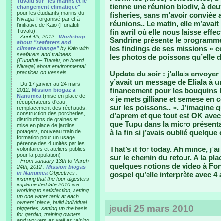
Tuvalu sur "les marins et le
tienne une réunion biodiv, à de
changement climatique"
pour les étudiants marins du
fisheries, sans m’avoir conviée 
Nivaga II organisé par et à
réunions.. Le matin, elle m’avai
l'initiative de Kaio (Funafuti -
Tuvalu).
fin avril où elle nous laisse ef
-
April 4th, 2012 :
Workshop
Sandrine présente le programme 
about "seafarers and
les findings de ses missions « c
climate change"
by Kaio with
seafarers and trainees
les photos de poissons qu’elle di
(Funafuti – Tuvalu, on board
Nivaga) about environmental
practices on vessels.
Update du soir : j’allais envoye
y’avait un message de Eliala à 
- Du 17 janvier au 24 mars
financement pour les bouquins bio
2012:
Mission biogaz à
Nanumea
(mise en place de
« je mets gilliane et semese en c
récupérateurs d'eau,
sur les poissons.. ». J’imagine qu
remplacement des réchauds,
construction des porcheries,
d’aprem et que tout est OK avec 
distributions de graines et
que Tupu dans la micro présent
mise en place de jardins
potagers, nouveau train de
à la fin si j’avais oublié quelqu
formation pour un usage
pérenne des 4 unités par les
That’s it for today. Ah mince, j’a
volontaires et ateliers publics
pour la population)
sur le chemin du retour. A la pl
-
From January 13th to March
quelques notions de video à Fon
24th, 2012 :
Mission biogas
in Nanumea
Objectives :
gospel qu’elle interprète avec 4
insuring that the four digesters
implemented late 2010 are
working to satisfaction, setting
up one water tank at each
owners' place, build individual
jeudi 25 mars 2010
piggeries, setting up the basis
for garden, training owners
and workers as well as raising