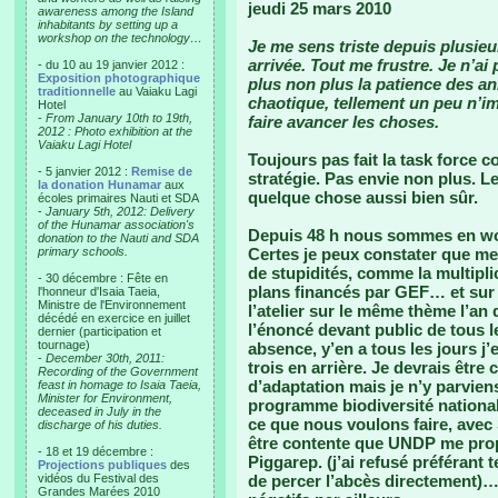
jeudi 25 mars 2010
awareness among the Island
inhabitants by setting up a
workshop on the technology…
Je me sens triste depuis plusie
arrivée. Tout me frustre. Je n’ai 
- du 10 au 19 janvier 2012 :
Exposition photographique
plus non plus la patience des an
traditionnelle
au Vaiaku Lagi
chaotique, tellement un peu n’i
Hotel
-
From January 10th to 19th,
faire avancer les choses.
2012 : Photo exhibition at the
Vaiaku Lagi Hotel
Toujours pas fait la task force c
- 5 janvier 2012 :
Remise de
stratégie. Pas envie non plus. 
la donation Hunamar
aux
quelque chose aussi bien sûr.
écoles primaires Nauti et SDA
-
January 5th, 2012: Delivery
of the Hunamar association's
Depuis 48 h nous sommes en wor
donation to the Nauti and SDA
primary schools.
Certes je peux constater que me
de stupidités, comme la multipl
- 30 décembre : Fête en
plans financés par GEF… et sur 
l'honneur d'Isaia Taeia,
Ministre de l'Environnement
l’atelier sur le même thème l’an 
décédé en exercice en juillet
l’énoncé devant public de tous
dernier (participation et
tournage)
absence, y’en a tous les jours j’
-
December 30th, 2011:
trois en arrière. Je devrais être
Recording of the Government
d’adaptation mais je n’y parviens
feast in homage to Isaia Taeia,
Minister for Environment,
programme biodiversité national
deceased in July in the
ce que nous voulons faire, avec 
discharge of his duties.
être contente que UNDP me prop
- 18 et 19 décembre :
Piggarep. (j’ai refusé préférant 
Projections publiques
des
vidéos du Festival des
de percer l’abcès directement)…
Grandes Marées 2010