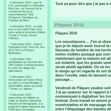
- 9 décembre 2015 : pour le
Tout ça pour dire que j’ai pas à 
D12, participation à l’opération
Red Line, sur l’avenue de la
Grande Armée et au
rassemblement “Etat
d’Urgence Climatique au
Champs de Mars.
Pâques 2010
- 8 décembre 2015 : un petit
tour en bus dans Paris avec
notre amie et trésorière d’Alofa
Pâques 2010
Tuvalu à Tuvalu, Risasi
Finikaso.
Les moustiquons… J’en ai obser
- 7 décembre 2015 : visite à
que je lis depuis avoir tourné 
l’opération Paris-Terre du Jour
faisceau de lumière de ma torc
de la Terre a l’Espace
Ephémère.
moins visibles puisque pas noirs.
maintenant que la maison est a
- 6 décembre 2015 :
participation au Sommet des
est éclairée, que les grands vent
196 Chaises à Montreuil dans
serait plutôt agréable. On ne les
le cadre du village des
le temps qu’on regarde ils ont d
alternatives.
dans l’oreille, mais ils laissent
- 5 décembre 2015 :
passage…
Intervention de Fanny Héros
au café Le Grand Bouillon à
Aubervilliers autour du projet
Vendredi de Pâques youkee voit s
"Tuvalu: ici / ailleurs".
J’ai pu avancer sur le rapport à
- 5 décembre 2015 :
commençant à digitaliser les tr
intervention de Gilliane Le
festival. Gros travail en amont 
Gallic au Musée national de
l’histoire de l’immigration, à la
numérotation et de marquage des
projection-débat organisee par
entre l’étiquetage des bandes de
l’OIM avec Dominique