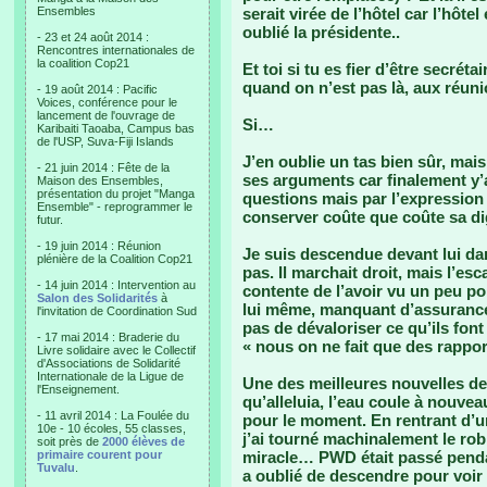
Ensembles
serait virée de l’hôtel car l’hôte
oublié la présidente..
- 23 et 24 août 2014 :
Rencontres internationales de
la coalition Cop21
Et toi si tu es fier d’être secré
quand on n’est pas là, aux réun
- 19 août 2014 : Pacific
Voices, conférence pour le
lancement de l'ouvrage de
Si…
Karibaiti Taoaba, Campus bas
de l'USP, Suva-Fiji Islands
J’en oublie un tas bien sûr, mai
- 21 juin 2014 : Fête de la
ses arguments car finalement y’
Maison des Ensembles,
présentation du projet "Manga
questions mais par l’expression 
Ensemble" - reprogrammer le
conserver coûte que coûte sa dig
futur.
- 19 juin 2014 : Réunion
Je suis descendue devant lui dan
plénière de la Coalition Cop21
pas. Il marchait droit, mais l’esc
- 14 juin 2014 : Intervention au
contente de l’avoir vu un peu pom
Salon des Solidarités
à
lui même, manquant d’assurance d
l'invitation de Coordination Sud
pas de dévaloriser ce qu’ils fo
- 17 mai 2014 : Braderie du
« nous on ne fait que des rappo
Livre solidaire avec le Collectif
d'Associations de Solidarité
Internationale de la Ligue de
Une des meilleures nouvelles de l
l'Enseignement.
qu’alleluia, l’eau coule à nouv
- 11 avril 2014 : La Foulée du
pour le moment. En rentrant d’u
10e - 10 écoles, 55 classes,
j’ai tourné machinalement le robin
soit près de
2000 élèves de
primaire courent pour
miracle… PWD était passé pen
Tuvalu
.
a oublié de descendre pour voir 