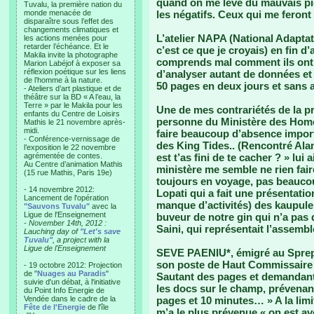
quand on me lève du mauvais pied
Tuvalu, la première nation du
monde menacée de
les négatifs. Ceux qui me feront
disparaître sous l’effet des
changements climatiques et
L’atelier NAPA (National Adaptat
les actions menées pour
retarder l’échéance. Et le
c’est ce que je croyais) en fin d
Makila invite la photographe
comprends mal comment ils ont p
Marion Labéjof à exposer sa
réflexion poétique sur les liens
d’analyser autant de données et 
de l’homme à la nature.
50 pages en deux jours et sans a
- Ateliers d’art plastique et de
théâtre sur la BD « A l’eau, la
Terre » par le Makila pour les
Une de mes contrariétés de la pre
enfants du Centre de Loisirs
personne du Ministère des Home
Mathis le 21 novembre après-
midi.
faire beaucoup d’absence importan
- Conférence-vernissage de
des King Tides.. (Rencontré Ala
l’exposition le 22 novembre
agrémentée de contes.
est t’as fini de te cacher ? » lui
Au Centre d’animation Mathis
ministère me semble ne rien faire
(15 rue Mathis, Paris 19e)
toujours en voyage, pas beaucou
- 14 novembre 2012:
Lopati qui a fait une présentati
Lancement de l'opération
manque d’activités) des kaupule, 
"Sauvons Tuvalu"
avec la
Ligue de l'Enseignement
buveur de notre gin qui n’a pas 
- November 14th, 2012 :
Saini, qui représentait l’assem
Lauching day of
"Let's save
Tuvalu"
, a project with la
Ligue de l'Enseignement
SEVE PAENIU*, émigré au Sprep 
son poste de Haut Commissaire à 
- 19 octobre 2012: Projection
de "
Nuages au Paradis
"
Sautant des pages et demandan
suivie d'un débat, à l'initiative
les docs sur le champ, prévenant
du Point Info Energie de
Vendée dans le cadre de la
pages et 10 minutes… » A la limit
Fête de l'Energie
de l'île
m’a le plus prévenue « on est av