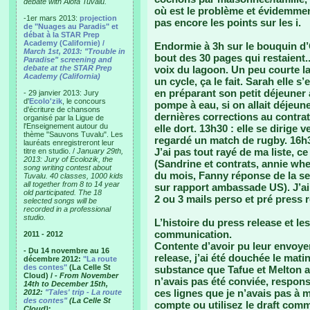
debate with Alofa Tuvalu.
où est le problème et évidemmen
-1er mars 2013:
projection
pas encore les points sur les i.
de "Nuages au Paradis" et
débat à la STAR Prep
Academy (Californie) /
Endormie à 3h sur le bouquin d
March 1st, 2013: "Trouble in
bout des 30 pages qui restaient.
Paradise" screening and
debate at the STAR Prep
voix du lagoon. Un peu courte la
Academy (California)
un cycle, ça le fait. Sarah elle s
en préparant son petit déjeuner
- 29 janvier 2013: Jury
d'
Ecolo'zik
, le concours
pompe à eau, si on allait déjeuner
d'écriture de chansons
dernières corrections au contrat
organisé par la Ligue de
l'Enseignement autour du
elle dort. 13h30 : elle se dirige v
thème "Sauvons Tuvalu". Les
regardé un match de rugby. 16h30 
lauréats enregistreront leur
J’ai pas tout rayé de ma liste, ce
titre en studio. /
January 29th,
2013: Jury of Ecolozik, the
(Sandrine et contrats, annie whe
song writing contest about
du mois, Fanny réponse de la se
Tuvalu. 40 classes, 1000 kids
all together from 8 to 14 year
sur rapport ambassade US). J’ai
old participated. The 18
2 ou 3 mails perso et pré press 
selected songs will be
recorded in a professional
studio.
L’histoire du press release et l
communication.
2011 - 2012
Contente d’avoir pu leur envoyer
- Du 14 novembre au 16
release, j’ai été douchée le mat
décembre 2012:
"La route
des contes"
(La Celle St
substance que Tafue et Melton a
Cloud) /
- From November
n’avais pas été conviée, respons
14th to December 15th,
ces lignes que je n’avais pas à 
2012:
"Tales' trip - La route
des contes"
(La Celle St
compte ou utilisez le draft com
Cloud)
: