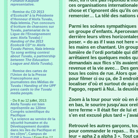
Funafuti Kaupule
representative.
ces organisations internationale
chose et t’ignorent dès qu’ils ont
- Remise du CD 2013
remercier… La télé des nations u
d'Ecolozik* à la Présidente
d'Honneur d'Alofa Tuvalu,
Nala Ielemia. (*un concours
Parmi les scènes sympathiques : 
d'écriture de chansons sur
Tuvalu, partenariat de la
un groupe d’enfants. Apercevant
Ligue de l'Enseignement
derrière leurs vitres horizontales
avec Alofa Tuvalu) /
poser. « do as if I was not here »
Handing of the 2013
Ecolozik CD* to Alofa
les mains en chantant. Un groupe
Tuvalu Patron, Nala Ielemia
lumière de l’ordi portable qui dif
*(a song writing contest
about Tuvalu, a partnership
arrêtaient les quelques mobs qu
between The Education
demandais aux flics s’ils avaie
League and Alofa Tuvalu).
revenue et la vie avec… Des gen
- Remise des cartes de
tous les coins de rue. Alors que 
l'Union de la la Presse
pour filmer ci ou ça, de 3 endro
Francophone aux
journalistes des Médias de
localiser d’où et surtout de qui ç
Tuvalu /
Handing of the UPF
Fagogo, reparti à Nui.. la deuxiè
press cards to the Tuvalu
media people.
Zoom à la tour pour voir où en é
- Du 8 au 12 juillet, 2013:
en bas, le sourire jusqu’aux oreil
Alofa Tuvalu est bien
représentée au 12ème
terre ferme » Il était fier de lui e
Congrès scientifique du
s’en est excusé plus tard « j’avai
Pacifique
"La science au service de la
sécurité humaine et du
Retrouvé les autres garçons, tou
Développement durable
dans les îles du Pacifique et
pour commander le repas… Ils se
les côtes", Campus de
leur « apha 2 a alpha 3 ». Tout ç
l'USP à Suva
/
From 8 to 12