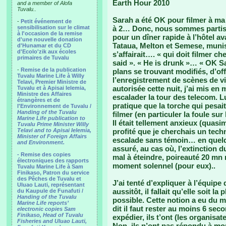
Earth Hour 2010
and a member of Alofa
Tuvalu..
Sarah a été OK pour filmer à m
-
Petit événement de
sensibilisation sur le climat
à 2… Donc, nous sommes partis, s
à l'occasion de la remise
pour un dîner rapide à l’hôtel av
d'une nouvelle donation
Tataua, Melton et Semese, munis 
d'Hunamar et du CD
d'Ecolo'zik aux écoles
s’affairait…. « qui doit filmer c
primaires de Tuvalu
said ». « He is drunk »… « OK Sa
-
Remise de la publication
plans se trouvant modifiés, d’of
Tuvalu Marine Life à Willy
l’enregistrement de scènes de v
Telavi, Premier Ministre de
autorisée cette nuit, j’ai mis 
Tuvalu et à Apisai Ielemia,
Ministre des Affaires
escalader la tour des telecom. Lu
étrangères et de
pratique que la torche qui pesai
l'Environnement de Tuvalu /
Handing of the Tuvalu
filmer (en particuler la foule sur 
Marine Life publication to
Il était tellement anxieux (quasime
Tuvalu Prime Minister Willy
Telavi and to Apisai Ielemia,
profité que je cherchais un tec
Minister of Foreign Affairs
escalade sans témoin… en quelq
and Environment.
assuré, au cas où, l’extinction 
- Remise des copies
mal à éteindre, poireauté 20 mn
électroniques des rapports
moment solennel (pour eux)..
Tuvalu Marine Life à Sam
Finikaso, Patron du service
des Pêches de Tuvalu et
J’ai tenté d’expliquer à l’équipe
Uluao Lauti, représentant
aussitôt, il fallait qu’elle soit l
du Kaupule de Funafuti /
Handing of the Tuvalu
possible. Cette notion a eu du 
Marine Life reports’
dit il faut rester au moins 6 sec
electronic copies Sam
Finikaso, Head of Tuvalu
expédier, ils t’ont (les organisa
Fisheries and Uluao Lauti,
Non, ils n’ont pas répondu à m