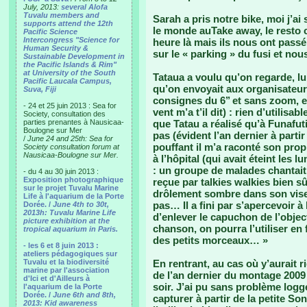
July, 2013:
several Alofa
Tuvalu members and
Sarah a pris notre bike, moi j’ai
supports attend the 12th
le monde auTake away, le resto 
Pacific Science
Intercongress "Science for
heure là mais ils nous ont passé
Human Security &
sur le « parking » du fusi et nou
Sustainable Development in
the Pacific Islands & Rim"
at University of the South
Tataua a voulu qu’on regarde, lu
Pacific Laucala Campus,
qu’on envoyait aux organisateur
Suva, Fiji
consignes du 6’’ et sans zoom, e
- 24 et 25 juin 2013 : Sea for
vent m’a t’il dit) : rien d’utilis
Society, consultation des
parties prenantes à Nausicaa-
que Tatau a réalisé qu’à Funafuti 
Boulogne sur Mer
pas (évident l’an dernier à parti
/
June 24 and 25th: Sea for
pouffant il m’a raconté son prop
Society consultation forum at
Nausicaa-Boulogne sur Mer.
à l’hôpital (qui avait éteint les 
: un groupe de malades chantait
- du 4 au 30 juin 2013 :
Exposition photographique
reçue par talkies walkies bien sû
sur le projet Tuvalu Marine
drôlement sombre dans son viseu
Life à l'aquarium de la Porte
pas… Il a fini par s’apercevoir à 
Dorée. /
June 4th to 30t,
2013h: Tuvalu Marine Life
d’enlever le capuchon de l’object
picture exhibition at the
chanson, on pourra l’utiliser en 
tropical aquarium in Paris.
des petits morceaux… »
- les 6 et 8 juin 2013 :
ateliers pédagogiques sur
Tuvalu et la biodiversité
En rentrant, au cas où y’aurait ri
marine par l'association
de l’an dernier du montage 2009 e
d'Ici et d'Ailleurs à
soir. J’ai pu sans problème log
l'aquarium de la Porte
Dorée. /
June 6th and 8th,
capturer à partir de la petite So
2013: Kid awareness