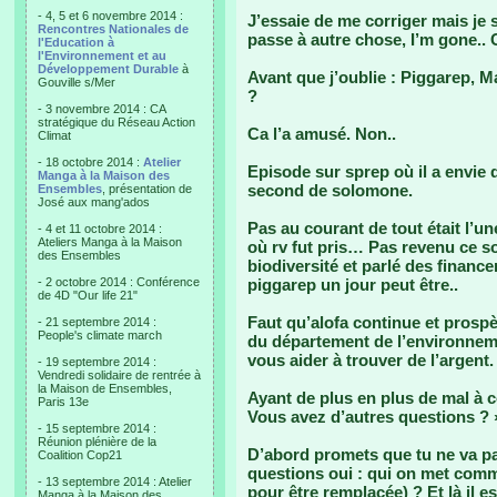
- 4, 5 et 6 novembre 2014 :
J’essaie de me corriger mais je su
Rencontres Nationales de
passe à autre chose, I’m gone..
l'Education à
l'Environnement et au
Développement Durable
à
Avant que j’oublie : Piggarep, Ma
Gouville s/Mer
?
- 3 novembre 2014 : CA
stratégique du Réseau Action
Ca l’a amusé. Non..
Climat
- 18 octobre 2014 :
Atelier
Episode sur sprep où il a envie
Manga à la Maison des
second de solomone.
Ensembles
, présentation de
José aux mang'ados
Pas au courant de tout était l’u
- 4 et 11 octobre 2014 :
Ateliers Manga à la Maison
où rv fut pris… Pas revenu ce soi
des Ensembles
biodiversité et parlé des finance
- 2 octobre 2014 : Conférence
piggarep un jour peut être..
de 4D "Our life 21"
Faut qu’alofa continue et prospè
- 21 septembre 2014 :
People's climate march
du département de l’environneme
vous aider à trouver de l’argent.
- 19 septembre 2014 :
Vendredi solidaire de rentrée à
la Maison de Ensembles,
Ayant de plus en plus de mal à c
Paris 13e
Vous avez d’autres questions ? 
- 15 septembre 2014 :
Réunion plénière de la
D’abord promets que tu ne va pas
Coalition Cop21
questions oui : qui on met comm
- 13 septembre 2014 : Atelier
pour être remplacée) ? Et là il est
Manga à la Maison des