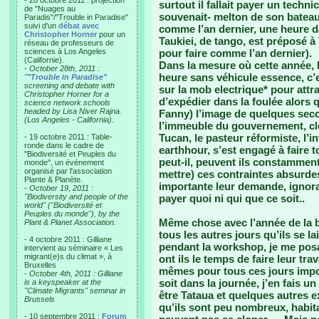
- 28 octobre 2011 : projection
surtout il fallait payer un techn
de "Nuages au
souvenait- melton de son bate
Paradis"/"Trouble in Paradise"
suivi d'un
débat avec
comme l’an dernier, une heure d
Christopher Horner
pour un
Taukiei, de tango, est préposé à
réseau de professeurs de
sciences à Los Angeles
pour faire comme l’an dernier).
(Californie).
Dans la mesure où cette année,
-
October 28th, 2011 :
heure sans véhicule essence, c’est
"
"Trouble in Paradise"
screening and debate with
sur la mob electrique* pour att
Christopher Horner for a
d’expédier dans la foulée alors q
science network schools
headed by Lisa Niver Rajna.
Fanny) l’image de quelques secon
(Los Angeles - California).
l’immeuble du gouvernement, clo
Tucan, le pasteur réformiste, l’i
- 19 octobre 2011 : Table-
ronde dans le cadre de
earthhour, s’est engagé à fair
"Biodiversité et Peuples du
peut-il, peuvent ils constamment
monde", un événement
organisé par l'association
mettre) ces contraintes absurd
Plante & Planète.
importante leur demande, ignoran
-
October 19, 2011 :
"Biodiversity and people of the
payer quoi ni qui que ce soit..
world" ("Biodiversité et
Peuples du monde"), by the
Même chose avec l’année de la bi
Plant & Planet Association.
tous les autres jours qu’ils se l
- 4 octobre 2011 : Gilliane
pendant la workshop, je me pos
intervient au séminaire « Les
migrant(e)s du climat », à
ont ils le temps de faire leur tra
Bruxelles
mêmes pour tous ces jours imposé
-
October 4th, 2011 : Gilliane
soit dans la journée, j’en fais un
is a keyspeaker at the
"Climate Migrants" seminar in
être Tataua et quelques autres 
Brussels
qu’ils sont peu nombreux, habitan
- 10 septembre 2011 :
Forum