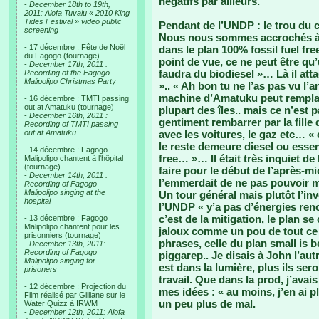
négatifs par ailleurs.
-
December 18th to 19th,
2011: Alofa Tuvalu « 2010 King
Tides Festival » video public
Pendant de l’UNDP : le trou du c
screening
Nous nous sommes accrochés à l
- 17 décembre : Fête de Noël
dans le plan 100% fossil fuel fr
du Fagogo (tournage)
point de vue, ce ne peut être q
-
December 17th, 2011 :
faudra du biodiesel »… Là il at
Recording of the Fagogo
Malipolipo Christmas Party
».. « Ah bon tu ne l’as pas vu l’a
machine d’Amatuku peut remplac
- 16 décembre : TMTI passing
out at Amatuku (tournage)
plupart des îles.. mais ce n’est pa
-
December 16th, 2011 :
gentiment rembarrer par la fille 
Recording of TMTI passing
out at Amatuku
avec les voitures, le gaz etc… « o
le reste demeure diesel ou essen
- 14 décembre : Fagogo
free… »… Il était très inquiet d
Malipolipo chantent à l'hôpital
(tournage)
faire pour le début de l’après-mid
-
December 14th, 2011 :
l’emmerdait de ne pas pouvoir m
Recording of Fagogo
Malipolipo singing at the
Un tour général mais plutôt l’inve
hospital
l’UNDP « y’a pas d’énergies ren
c’est de la mitigation, le plan se 
- 13 décembre : Fagogo
Malipolipo chantent pour les
jaloux comme un pou de tout ce 
prisonniers (tournage)
phrases, celle du plan small is 
-
December 13th, 2011:
Recording of Fagogo
piggarep.. Je disais à John l’aut
Malipolipo singing for
est dans la lumière, plus ils se
prisoners
travail. Que dans la prod, j’ava
- 12 décembre : Projection du
mes idées : « au moins, j’en ai pl
Film réalisé par Gilliane sur le
un peu plus de mal.
Water Quizz à IRWM
-
December 12th, 2011: Alofa