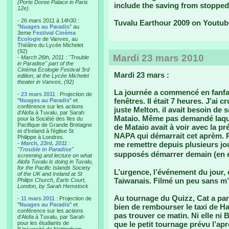
(Porte Doree Palace in Paris
include the saving from stopped
12e).
- 26 mars 2011 à 14h30 :
Tuvalu Earthour 2009 on Youtub
"
Nuages au Paradis
" au
3eme
Festival Cinéma
Ecologie
de Vanves, au
Théâtre du Lycée Michelet
(92)
Mardi 23 mars 2010
-
March 26th, 2011 : "Trouble
in Paradise" part of the
Cinéma Ecologie Festival 3rd
Mardi 23 mars :
edition, at the Lycée Michelet
theater in Vanves, (92)
La journée a commencé en fanfa
-
23 mars 2011
: Projection de
fenêtres. Il était 7 heures. J’ai 
"
Nuages au Paradis
" et
conférence sur les actions
juste Melton. il avait besoin de
d'Alofa à Tuvalu, par Sarah
Mataio. Même pas demandé laquel
pour la Société des Iles du
Pacifique de Grande Bretagne
de Mataio avait à voir avec la p
et d'Ireland à l'église St
NAPA qui démarrait cet aprèm. Pe
Philippe à Londres.
-
March, 23rd, 2011
:
me remettre depuis plusieurs jo
"
Trouble in Paradise
"
supposés démarrer demain (en e
screening and lecture on what
Alofa Tuvalu is doing in Tuvalu,
for the Pacific Islands Society
L’urgence, l’événement du jour, c
of the UK and Ireland at St
Taiwanais. Filmé un peu sans m’in
Philips Church, Earls Court,
London, by Sarah Hemstock
Au tournage du Quizz, Cat a paru
-
11 mars 2011
: Projection de
"
Nuages au Paradis
" et
bien de rembourser le taxi de Halo
conférence sur les actions
pas trouver ce matin. Ni elle ni B
d'Alofa à Tuvalu, par Sarah
pour les étudiants de
que le petit tournage prévu l’apr