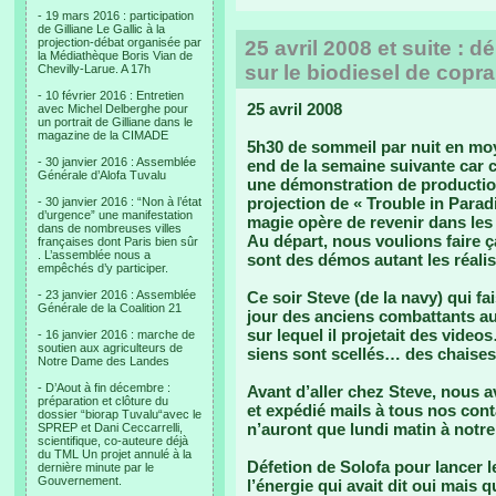
- 19 mars 2016 : participation
de Gilliane Le Gallic à la
projection-débat organisée par
25 avril 2008 et suite : 
la Médiathèque Boris Vian de
sur le biodiesel de copr
Chevilly-Larue. A 17h
- 10 février 2016 : Entretien
25 avril 2008
avec Michel Delberghe pour
un portrait de Gilliane dans le
magazine de la CIMADE
5h30 de sommeil par nuit en moy
- 30 janvier 2016 : Assemblée
end de la semaine suivante car ce
Générale d’Alofa Tuvalu
une démonstration de productio
projection de « Trouble in Parad
- 30 janvier 2016 : “Non à l’état
d’urgence” une manifestation
magie opère de revenir dans les 
dans de nombreuses villes
Au départ, nous voulions faire 
françaises dont Paris bien sûr
. L’assemblée nous a
sont des démos autant les réalise
empêchés d’y participer.
- 23 janvier 2016 : Assemblée
Ce soir Steve (de la navy) qui fa
Générale de la Coalition 21
jour des anciens combattants au
sur lequel il projetait des video
- 16 janvier 2016 : marche de
soutien aux agriculteurs de
siens sont scellés… des chaises 
Notre Dame des Landes
- D’Aout à fin décembre :
Avant d’aller chez Steve, nous a
préparation et clôture du
et expédié mails à tous nos cont
dossier “biorap Tuvalu“avec le
n’auront que lundi matin à notre l
SPREP et Dani Ceccarrelli,
scientifique, co-auteure déjà
du TML Un projet annulé à la
Défetion de Solofa pour lancer l
dernière minute par le
Gouvernement.
l’énergie qui avait dit oui mais q