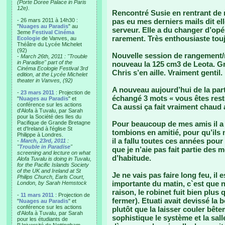
(Porte Doree Palace in Paris
12e).
Rencontré Susie en rentrant de 
- 26 mars 2011 à 14h30 :
pas eu mes derniers mails dit el
"
Nuages au Paradis
" au
serveur. Elle a du changer d’opé
3eme
Festival Cinéma
rarement. Très enthousiaste touj
Ecologie
de Vanves, au
Théâtre du Lycée Michelet
(92)
Nouvelle session de rangement/
-
March 26th, 2011 : "Trouble
in Paradise" part of the
nouveau la 125 cm3 de Leota. Gra
Cinéma Ecologie Festival 3rd
Chris s’en aille. Vraiment gentil.
edition, at the Lycée Michelet
theater in Vanves, (92)
A nouveau aujourd’hui de la part
-
23 mars 2011
: Projection de
échangé 3 mots « vous êtes rest
"
Nuages au Paradis
" et
conférence sur les actions
Ca aussi ça fait vraiment chaud 
d'Alofa à Tuvalu, par Sarah
pour la Société des Iles du
Pacifique de Grande Bretagne
Pour beaucoup de mes amis il a
et d'Ireland à l'église St
tombions en amitié, pour qu’ils 
Philippe à Londres.
il a fallu toutes ces années pour
-
March, 23rd, 2011
:
"
Trouble in Paradise
"
que je n’aie pas fait partie de
screening and lecture on what
d’habitude.
Alofa Tuvalu is doing in Tuvalu,
for the Pacific Islands Society
of the UK and Ireland at St
Je ne vais pas faire long feu, il 
Philips Church, Earls Court,
importante du matin, c`est que 
London, by Sarah Hemstock
raison, le robinet fuit bien plu
-
11 mars 2011
: Projection de
fermer). Etuati avait devissé la
"
Nuages au Paradis
" et
conférence sur les actions
plutôt que la laisser couler bêt
d'Alofa à Tuvalu, par Sarah
sophistique le système et la sall
pour les étudiants de