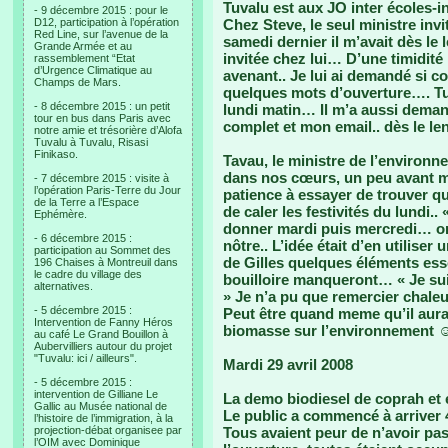
Tuvalu est aux JO inter écoles-i
- 9 décembre 2015 : pour le
D12, participation à l’opération
Chez Steve, le seul ministre invi
Red Line, sur l’avenue de la
samedi dernier il m’avait dès le
Grande Armée et au
invitée chez lui… D’une timidité
rassemblement “Etat
d’Urgence Climatique au
avenant.. Je lui ai demandé si co
Champs de Mars.
quelques mots d’ouverture…. Tu 
- 8 décembre 2015 : un petit
lundi matin… Il m’a aussi deman
tour en bus dans Paris avec
complet et mon email.. dès le l
notre amie et trésorière d’Alofa
Tuvalu à Tuvalu, Risasi
Finikaso.
Tavau, le ministre de l’environ
dans nos cœurs, un peu avant m’
- 7 décembre 2015 : visite à
l’opération Paris-Terre du Jour
patience à essayer de trouver qu
de la Terre a l’Espace
de caler les festivités du lundi.. «
Ephémère.
donner mardi puis mercredi… on 
- 6 décembre 2015 :
nôtre.. L’idée était d’en utilise
participation au Sommet des
de Gilles quelques éléments es
196 Chaises à Montreuil dans
le cadre du village des
bouilloire manqueront… « Je sui
alternatives.
» Je n’a pu que remercier chale
- 5 décembre 2015 :
Peut être quand meme qu’il aura 
Intervention de Fanny Héros
biomasse sur l’environnement 
au café Le Grand Bouillon à
Aubervilliers autour du projet
"Tuvalu: ici / ailleurs".
Mardi 29 avril 2008
- 5 décembre 2015 :
intervention de Gilliane Le
La demo biodiesel de coprah et 
Gallic au Musée national de
Le public a commencé à arriver 4
l’histoire de l’immigration, à la
projection-débat organisee par
Tous avaient peur de n’avoir pas 
l’OIM avec Dominique