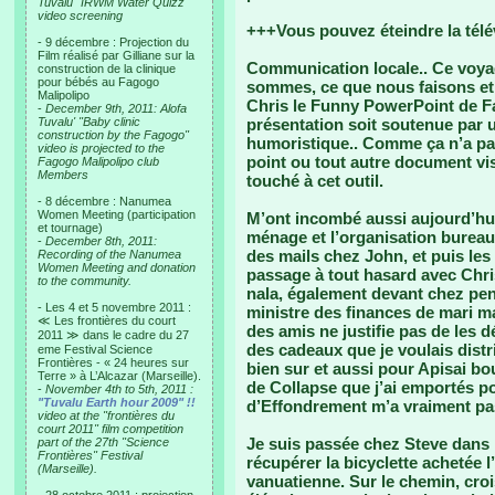
Tuvalu "IRWM Water Quizz"
video screening
+++Vous pouvez éteindre la télé
- 9 décembre : Projection du
Film réalisé par Gilliane sur la
Communication locale.. Ce voya
construction de la clinique
pour bébés au Fagogo
sommes, ce que nous faisons et
Malipolipo
Chris le Funny PowerPoint de Fan
-
December 9th, 2011: Alofa
Tuvalu' "Baby clinic
présentation soit soutenue par u
construction by the Fagogo"
humoristique.. Comme ça n’a pa
video is projected to the
point ou tout autre document vis
Fagogo Malipolipo club
Members
touché à cet outil.
- 8 décembre : Nanumea
Women Meeting (participation
M’ont incombé aussi aujourd’hui
et tournage)
ménage et l’organisation bureau
-
December 8th, 2011:
des mails chez John, et puis les
Recording of the Nanumea
Women Meeting and donation
passage à tout hasard avec Chri
to the community.
nala, également devant chez pen
- Les 4 et 5 novembre 2011 :
ministre des finances de mari mai
≪ Les frontières du court
des amis ne justifie pas de les 
2011 ≫ dans le cadre du 27
des cadeaux que je voulais distr
eme Festival Science
Frontières - « 24 heures sur
bien sur et aussi pour Apisai b
Terre » à L’Alcazar (Marseille).
de Collapse que j’ai emportés po
-
November 4th to 5th, 2011 :
"Tuvalu Earth hour 2009" !!
d’Effondrement m’a vraiment pa
video at the "frontières du
court 2011" film competition
Je suis passée chez Steve dans
part of the 27th "Science
Frontières" Festival
récupérer la bicyclette achetée l
(Marseille).
vanuatienne. Sur le chemin, cro