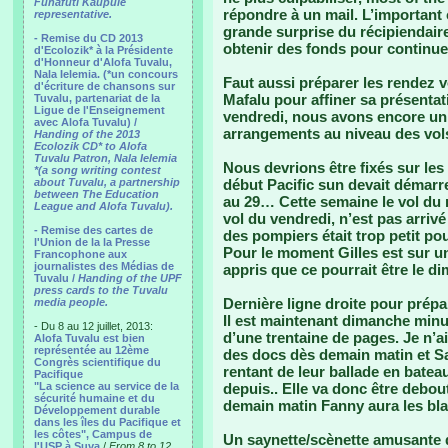
Funafuti Kaupule
répondre à un mail. L’important 
representative.
grande surprise du récipiendaire
- Remise du CD 2013
obtenir des fonds pour continuer 
d'Ecolozik* à la Présidente
d'Honneur d'Alofa Tuvalu,
Nala Ielemia. (*un concours
Faut aussi préparer les rendez 
d'écriture de chansons sur
Mafalu pour affiner sa présentat
Tuvalu, partenariat de la
Ligue de l'Enseignement
vendredi, nous avons encore un
avec Alofa Tuvalu) /
arrangements au niveau des vols l
Handing of the 2013
Ecolozik CD* to Alofa
Tuvalu Patron, Nala Ielemia
Nous devrions être fixés sur l
*(a song writing contest
about Tuvalu, a partnership
début Pacific sun devait démarrer
between The Education
au 29… Cette semaine le vol du m
League and Alofa Tuvalu).
vol du vendredi, n’est pas arriv
- Remise des cartes de
des pompiers était trop petit pour
l'Union de la la Presse
Pour le moment Gilles est sur un 
Francophone aux
journalistes des Médias de
appris que ce pourrait être le 
Tuvalu /
Handing of the UPF
press cards to the Tuvalu
Dernière ligne droite pour prépa
media people.
Il est maintenant dimanche minu
- Du 8 au 12 juillet, 2013:
d’une trentaine de pages. Je n’ai
Alofa Tuvalu est bien
représentée au 12ème
des docs dès demain matin et Sa
Congrès scientifique du
rentant de leur ballade en bateau
Pacifique
"La science au service de la
depuis.. Elle va donc être debout
sécurité humaine et du
demain matin Fanny aura les bl
Développement durable
dans les îles du Pacifique et
les côtes", Campus de
Un saynette/scènette amusante q
l'USP à Suva
/
From 8 to 12