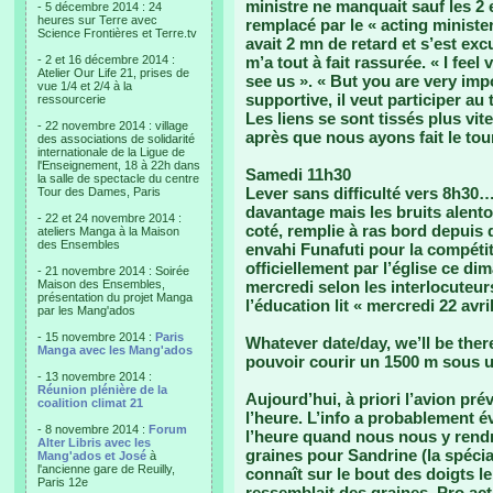
ministre ne manquait sauf les 2 
- 5 décembre 2014 : 24
heures sur Terre avec
remplacé par le « acting minister 
Science Frontières et Terre.tv
avait 2 mn de retard et s’est exc
- 2 et 16 décembre 2014 :
m’a tout à fait rassurée. « I fee
Atelier Our Life 21, prises de
see us ». « But you are very imp
vue 1/4 et 2/4 à la
supportive, il veut participer au t
ressourcerie
Les liens se sont tissés plus v
- 22 novembre 2014 : village
après que nous ayons fait le tour
des associations de solidarité
internationale de la Ligue de
l'Enseignement, 18 à 22h dans
Samedi 11h30
la salle de spectacle du centre
Lever sans difficulté vers 8h30…
Tour des Dames, Paris
davantage mais les bruits alento
- 22 et 24 novembre 2014 :
coté, remplie à ras bord depuis q
ateliers Manga à la Maison
des Ensembles
envahi Funafuti pour la compétit
officiellement par l’église ce d
- 21 novembre 2014 : Soirée
Maison des Ensembles,
mercredi selon les interlocuteu
présentation du projet Manga
l’éducation lit « mercredi 22 avri
par les Mang'ados
- 15 novembre 2014 :
Paris
Whatever date/day, we’ll be th
Manga avec les Mang'ados
pouvoir courir un 1500 m sous u
- 13 novembre 2014 :
Réunion plénière de la
Aujourd’hui, à priori l’avion pré
coalition climat 21
l’heure. L’info a probablement é
- 8 novembre 2014 :
Forum
l’heure quand nous nous y rendr
Alter Libris avec les
graines pour Sandrine (la spécial
Mang'ados et José
à
l'ancienne gare de Reuilly,
connaît sur le bout des doigts 
Paris 12e
ressemblait des graines. Pro act