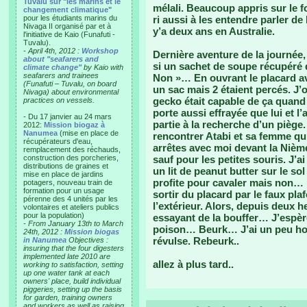
Tuvalu sur "les marins et le
mélali. Beaucoup appris sur le
changement climatique"
pour les étudiants marins du
ri aussi à les entendre parler d
Nivaga II organisé par et à
y’a deux ans en Australie.
l'initiative de Kaio (Funafuti -
Tuvalu).
-
April 4th, 2012 :
Workshop
Dernière aventure de la journée
about "seafarers and
si un sachet de soupe récupéré d
climate change"
by Kaio with
seafarers and trainees
Non »… En ouvrant le placard av
(Funafuti – Tuvalu, on board
un sac mais 2 étaient percés. J
Nivaga) about environmental
gecko était capable de ça quand j
practices on vessels.
porte aussi effrayée que lui et l
- Du 17 janvier au 24 mars
partie à la recherche d’un piège
2012:
Mission biogaz à
Nanumea
(mise en place de
rencontrer Atabi et sa femme qu
récupérateurs d'eau,
arrêtes avec moi devant la Nième
remplacement des réchauds,
construction des porcheries,
sauf pour les petites souris. J’a
distributions de graines et
un lit de peanut butter sur le so
mise en place de jardins
profite pour cavaler mais non… Il
potagers, nouveau train de
formation pour un usage
sortir du placard par le faux pl
pérenne des 4 unités par les
l’extérieur. Alors, depuis deux h
volontaires et ateliers publics
pour la population)
essayant de la bouffer… J’espère
-
From January 13th to March
poison… Beurk… J’ai un peu hon
24th, 2012 :
Mission biogas
révulse. Rebeurk..
in Nanumea
Objectives :
insuring that the four digesters
implemented late 2010 are
allez à plus tard..
working to satisfaction, setting
up one water tank at each
owners' place, build individual
piggeries, setting up the basis
for garden, training owners
and workers as well as raising