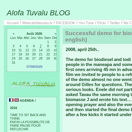
Alofa Tuvalu BLOG
/
/
/
/
/
/
Accueil
Www.alofatuvalu.tv
FACEBOOK
You Tube
Flickr
Twitter
Me C
Successful demo for biod
«
Août 2026
»
Lun.
Mar.
Mer.
Jeu.
Ven.
Sam.
Dim.
english)
1
2
3
4
5
6
7
8
9
2008, april 25th..
10
11
12
13
14
15
16
17
18
19
20
21
22
23
24
25
26
27
28
29
30
The demo for biodiesel and todi
31
people in the maneapa and some
07/08/2026
first ones arriving 45 mn in ad
film we invited te people to a re
of the demo almost no one went 
around Gilles for questions. Th
serious looks. Enele did not part
asked Tavau the same morning to
biomasse J and wrote his text….
AGENDA !
opening prayer and also the eve
2016
and then started the final demo b
after a few kicks it started und
TIME TO SIT BACK AND
THINK
ENFIN LA POSSIBILITE DE
FAIRE PAUSE POUR
REFLECHIR