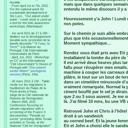
durable.
mais que dans quelques semaines
-
From April 1st to 7th, 2011 :
entendu le même discours il y a 
For the national week for
sustainable development in
Ste Luce , "Our planet under
Heureusement y’a John ! Lundi 
water " comic book is used as
a tool for the kids awareness
nos potes.
workshops (Martinique)
Sur le chemin je suis allée embra
- 1er avril 2011 de 17 à 19h :
Ateliers sur le développement
plus que très occasionnellement 
durable avec promotion de la
Moment sympathique…
bande dessinée "
"A l'eau, la
Terre"
" à la Maison du
Portugal, Cité Internationale
Rendez vous était pris avec Eti 
Universitaire de Paris.
installaient la tombe du père de 
-
April, 1st, 2011 : Workshop
on CC at the International
Il est arrivé deux heures plus tar
“Cité Universitaire”’s House of
fallu pour récupérer mes emails.
Portugal with
“Our planet
under Water” portugese
machine à couper les carreaux d
version
(Paris, 14e).
plâtre, le tout sur un bout de terr
- 26 mars 2011 à 15h : Table-
dans un cimetière minuscule d’u
ronde sur les migrations à
vraiment remarquée. Normal la 
l’auditorium du Palais de la
ciment bouffé par le sel je dirai
Porte dorée à Paris,
siège de la Cité nationale de
que 2 ou 3 sous auvent. Je me s
l’histoire de l’immigration.
là. J’ai filmé 10 mns, bu une VB
-
March 26th, 2011 :
Conference focusing on
climate migrations with a
Retrouvé John et Chris à l’hôtel 
screening of the France 5
droit à un sandwich
documentary "Paradis en
sursis" promoting Alofa Tuvalu
au corned beef. Et la jeune fem
activities in Tuvalu, at the
Eti et John a choisi elle le sand
National “Cité for Immigration”