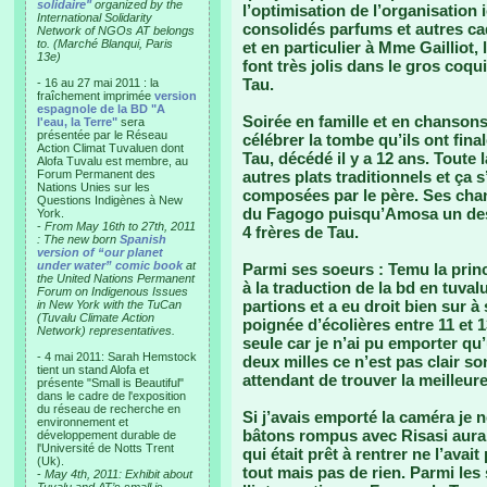
solidaire"
organized by the
l’optimisation de l’organisation i
International Solidarity
consolidés parfums et autres cad
Network of NGOs AT belongs
to. (Marché Blanqui, Paris
et en particulier à Mme Gailliot,
13e)
font très jolis dans le gros coqu
Tau.
- 16 au 27 mai 2011 : la
fraîchement imprimée
version
espagnole de la BD "A
Soirée en famille et en chansons
l'eau, la Terre"
sera
présentée par le Réseau
célébrer la tombe qu’ils ont fin
Action Climat Tuvaluen dont
Tau, décédé il y a 12 ans. Toute 
Alofa Tuvalu est membre, au
Forum Permanent des
autres plats traditionnels et ça
Nations Unies sur les
composées par le père. Ses chan
Questions Indigènes à New
du Fagogo puisqu’Amosa un des
York.
-
From May 16th to 27th, 2011
4 frères de Tau.
: The new born
Spanish
version of “our planet
under water” comic book
at
Parmi ses soeurs : Temu la princi
the United Nations Permanent
à la traduction de la bd en tuva
Forum on Indigenous Issues
partions et a eu droit bien sur à
in New York with the TuCan
(Tuvalu Climate Action
poignée d’écolières entre 11 et 1
Network) representatives.
seule car je n’ai pu emporter qu’
- 4 mai 2011: Sarah Hemstock
deux milles ce n’est pas clair s
tient un stand Alofa et
attendant de trouver la meilleure
présente "Small is Beautiful"
dans le cadre de l'exposition
du réseau de recherche en
Si j’avais emporté la caméra je ne
environnement et
bâtons rompus avec Risasi aurait
développement durable de
l'Université de Notts Trent
qui était prêt à rentrer ne l’ava
(Uk).
tout mais pas de rien. Parmi les 
-
May 4th, 2011: Exhibit about