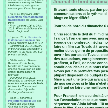
Journal de bord du dima
awareness among the Island
inhabitants by setting up a
workshop on the technology…
Et avant toute chose, pardon pou
communications et le rythme ici
- du 10 au 19 janvier 2012 :
Exposition photographique
blogs en léger différé...
traditionnelle
au Vaiaku Lagi
Hotel
Journal de bord du dimanche 6 A
-
From January 10th to 19th,
2012 : Photo exhibition at the
Vaiaku Lagi Hotel
Chris regarde le dvd du film d’he
- 5 janvier 2012 :
Remise de
France 5 l’an dernier avec moi 
la donation Hunamar
aux
époque de nombreux médias nous 
écoles primaires Nauti et SDA
-
January 5th, 2012: Delivery
faire un film sur Tuvalu à traver
of the Hunamar association's
méfier de ce genre de propositio
donation to the Nauti and SDA
ouvrir les portes de Tuvalu, c’es
primary schools.
des traductions, enregistrements
- 30 décembre : Fête en
profitent, à l’œil, de notre con
l'honneur d'Isaia Taeia,
Ministre de l'Environnement
conditions idéales que nous n’
décédé en exercice en juillet
avons pour la première fois posé
dernier (participation et
plupart disposent de budgets bi
tournage)
-
December 30th, 2011:
Mise à part une télé qui avança
Recording of the Government
de nos services si le film n’éta
feast in homage to Isaia Taeia,
Minister for Environment,
préférant se faire une meilleure 
deceased in July in the
discharge of his duties.
Pour France 5, on a eu droit à
- 18 et 19 décembre :
sur l’association et ce que nous
Projections publiques
des
séquence sur Alofa faisait.. 10 m
vidéos du Festival des
Grandes Marées 2010
dans le film. Sans doute confonda