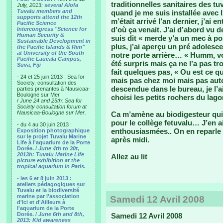
traditionnelles sanitaires des t
July, 2013:
several Alofa
Tuvalu members and
quand je me suis installée avec 
supports attend the 12th
m’était arrivé l’an dernier, j’ai e
Pacific Science
d’où ça venait. J’ai d’abord vu 
Intercongress "Science for
Human Security &
suis dit « merde y’a un mec à p
Sustainable Development in
plus, j’ai aperçu un pré adolesc
the Pacific Islands & Rim"
at University of the South
notre porte arrière… « Humm, vou
Pacific Laucala Campus,
été surpris mais ça ne l’a pas tr
Suva, Fiji
fait quelques pas, « Ou est ce qu
- 24 et 25 juin 2013 : Sea for
mais pas chez moi mais pas aut
Society, consultation des
descendue dans le bureau, je l’ai 
parties prenantes à Nausicaa-
Boulogne sur Mer
choisi les petits rochers du lago
/
June 24 and 25th: Sea for
Society consultation forum at
Nausicaa-Boulogne sur Mer.
Ca m’amène au biodigesteur qui m
pour le collège fetuvalu… J’en ai
- du 4 au 30 juin 2013 :
enthousiasmées.. On en reparle e
Exposition photographique
sur le projet Tuvalu Marine
après midi.
Life à l'aquarium de la Porte
Dorée. /
June 4th to 30t,
2013h: Tuvalu Marine Life
Allez au lit
picture exhibition at the
tropical aquarium in Paris.
- les 6 et 8 juin 2013 :
ateliers pédagogiques sur
Tuvalu et la biodiversité
marine par l'association
Samedi 12 Avril 2008
d'Ici et d'Ailleurs à
l'aquarium de la Porte
Dorée. /
June 6th and 8th,
Samedi 12 Avril 2008
2013: Kid awareness