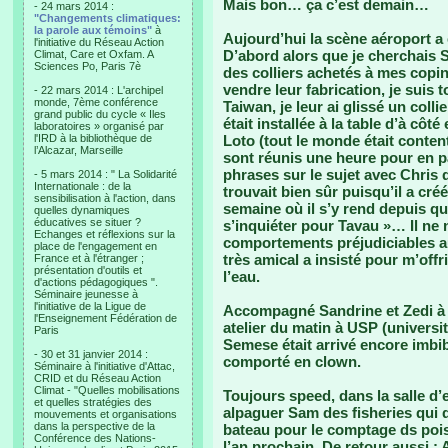
Mais bon… ça c’est demain…
- 24 mars 2014 :
"Changements climatiques:
la parole aux témoins"
à
Aujourd’hui la scène aéroport a 
l'initiative du Réseau Action
D’abord alors que je cherchais 
Climat, Care et Oxfam. A
Sciences Po, Paris 7è
des colliers achetés à mes copin
vendre leur fabrication, je suis
- 22 mars 2014 : L'archipel
monde, 7ème conférence
Taiwan, je leur ai glissé un coll
grand public du cycle « Iles
était installée à la table d’à cô
laboratoires » organisé par
l'IRD à la bibliothèque de
Loto (tout le monde était conten
l’Alcazar, Marseille
sont réunis une heure pour en p
phrases sur le sujet avec Chris q
- 5 mars 2014 : " La Solidarité
Internationale : de la
trouvait bien sûr puisqu’il a créé
sensibilisation à l'action, dans
semaine où il s’y rend depuis qu’i
quelles dynamiques
éducatives se situer ?
s’inquiéter pour Tavau »… Il ne
Echanges et réflexions sur la
comportements préjudiciables au 
place de l'engagement en
très amical a insisté pour m’off
France et à l'étranger ;
présentation d'outils et
l’eau.
d'actions pédagogiques ".
Séminaire jeunesse à
l'initiative de la Ligue de
Accompagné Sandrine et Zedi à l
l'Enseignement Fédération de
atelier du matin à USP (universi
Paris
Semese était arrivé encore imbibé
- 30 et 31 janvier 2014 :
comporté en clown.
Séminaire à l'initiative d'Attac,
CRID et du Réseau Action
Climat - "Quelles mobilisations
Toujours speed, dans la salle 
et quelles stratégies des
alpaguer Sam des fisheries qui d
mouvements et organisations
dans la perspective de la
bateau pour le comptage ds pois
Conférence des Nations-
l’an prochain. De retour aussi : 