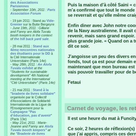
des Associations
Puis la maison d’à côté Saini «
Parisiennes
m’a confirmé que tout le monde
-
September 10th, 2011 :
Paris
Association Forum
se reverrait et qu’elle même crai
- 19 juin 2011 : Stand au
Vide-
Grenier
sur la Butte Bergeyre
Enfin diner avec John notre coor
-
June 19th, 2011 : Gilliane
de la Navy australienne. Il avait
and Fanny are Alofa Tuvalu
revenir, mais sans grand espoir.
booth keepers in the context
of
the hill back yard sale
.
plus grande joie. « Quand on a tuv
dit ce soir.
- 28 mai 2011 :
Stand aux
4ème rencontres nationales
des étudiants pour le DD
à
J’angoisse un peu des divers en
la Cité Internationale
Universitaire (Paris 14e)
fonds, tout ça est pour demain e
-
May 28th, 2011 :
An Alofa
maintenant que mon bureau est p
Tuvalu exhibit
at the
vais pouvoir travailler pour de b
“Students for sustainable
development” 4th National
meeting at the International
Fetaui
“Cité Universitaire” (Paris 14e)
- 21 mai 2011 :
Stand à la
"braderie de livres solidaire"
organisée par le Collectif
d'Associations de Solidarité
Internationale de la Ligue de
Carnet de voyage, les ret
l'Enseignement pour la
Campagne "Pas
d'éducation, pas d'avenir
"
Il est une heure du mat à Funcit
(Paris 13e)
-
May 21st, 2011 : Marie-
Jeanne and Fanny are
Alofa
Ce soir, 2 heures de réflexion(s)
Tuvalu booth keepers"
at
que j’ai appris, compris ces der
the
"Braderie de livres