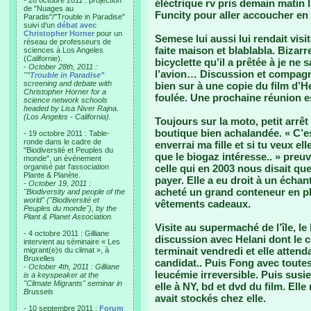
- 28 octobre 2011 : projection
éléctrique rv pris demain matin 
de "Nuages au
Funcity pour aller accoucher en 
Paradis"/"Trouble in Paradise"
suivi d'un
débat avec
Christopher Horner
pour un
Semese lui aussi lui rendait vis
réseau de professeurs de
faite maison et blablabla. Bizar
sciences à Los Angeles
(Californie).
bicyclette qu’il a prêtée à je ne
-
October 28th, 2011 :
l’avion… Discussion et compagn
"
"Trouble in Paradise"
screening and debate with
bien sur à une copie du film d’He
Christopher Horner for a
foulée. Une prochaine réunion e
science network schools
headed by Lisa Niver Rajna.
(Los Angeles - California).
Toujours sur la moto, petit arrê
boutique bien achalandée. « C’e
- 19 octobre 2011 : Table-
ronde dans le cadre de
enverrai ma fille et si tu veux e
"Biodiversité et Peuples du
que le biogaz intéresse.. » preu
monde", un événement
organisé par l'association
celle qui en 2003 nous disait que
Plante & Planète.
payer. Elle a eu droit à un échan
-
October 19, 2011 :
acheté un grand conteneur en pla
"Biodiversity and people of the
world" ("Biodiversité et
vêtements cadeaux.
Peuples du monde"), by the
Plant & Planet Association.
Visite au supermaché de l’île, l
- 4 octobre 2011 : Gilliane
discussion avec Helani dont le c
intervient au séminaire « Les
terminait vendredi et elle attenda
migrant(e)s du climat », à
Bruxelles
candidat.. Puis Fong avec toutes 
-
October 4th, 2011 : Gilliane
leucémie irreversible. Puis susie
is a keyspeaker at the
"Climate Migrants" seminar in
elle à NY, bd et dvd du film. Ell
Brussels
avait stockés chez elle.
- 10 septembre 2011 :
Forum