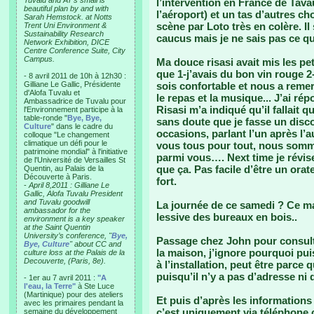
Tuvalu and AT’s small is
l’intervention en France de Tav
beautiful plan by and with
l’aéroport) et un tas d’autres cho
Sarah Hemstock. at Notts
scène par Loto très en colère. Il
Trent Uni Environment &
Sustainability Research
caucus mais je ne sais pas ce qu
Network Exhibition, DICE
Centre Conference Suite, City
Campus.
Ma douce risasi avait mis les pe
que 1-j’avais du bon vin rouge 2
- 8 avril 2011 de 10h à 12h30 :
Gilliane Le Gallic, Présidente
sois confortable et nous a remer
d'Alofa Tuvalu et
le repas et la musique... J’ai ré
Ambassadrice de Tuvalu pour
Risasi m’a indiqué qu’il fallait q
l'Environnement participe à la
table-ronde "
Bye, Bye,
sans doute que je fasse un disco
Culture
" dans le cadre du
occasions, parlant l’un après l’a
colloque "Le changement
climatique un défi pour le
vous tous pour tout, nous somme
patrimoine mondial" à l'initiative
parmi vous…. Next time je révis
de l'Université de Versailles St
que ça. Pas facile d’être un ora
Quentin, au Palais de la
Découverte à Paris.
fort.
-
April 8,2011 : Gilliane Le
Gallic, Alofa Tuvalu President
and Tuvalu goodwill
La journée de ce samedi ? Ce m
ambassador for the
lessive des bureaux en bois..
environment is a key speaker
at the Saint Quentin
University’s conference, "
Bye,
Passage chez John pour consult
Bye, Culture
" about CC and
la maison, j’ignore pourquoi pui
culture loss at the Palais de la
Decouverte, (Paris, 8e).
à l’installation, peut être parce
puisqu’il n’y a pas d’adresse ni 
- 1er au 7 avril 2011 :
"A
l'eau, la Terre"
à Ste Luce
(Martinique) pour des ateliers
Et puis d’après les informations 
avec les primaires pendant la
c’est uniquement via téléphone c
semaine du développement