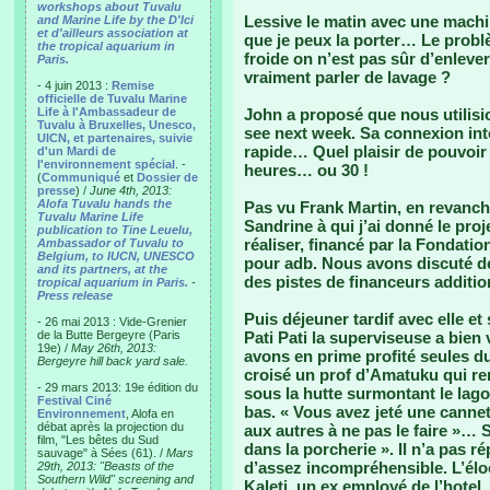
workshops about Tuvalu
Lessive le matin avec une machi
and Marine Life by the D'Ici
et d'ailleurs association at
que je peux la porter… Le problè
the tropical aquarium in
froide on n’est pas sûr d’enleve
Paris.
vraiment parler de lavage ?
- 4 juin 2013 :
Remise
officielle de Tuvalu Marine
Life à l'Ambassadeur de
John a proposé que nous utilisio
Tuvalu à Bruxelles, Unesco,
see next week. Sa connexion inte
UICN, et partenaires, suivie
rapide… Quel plaisir de pouvoir
d'un Mardi de
l'environnement spécial
. -
heures… ou 30 !
(
Communiqué
et
Dossier de
presse
) /
June 4th, 2013:
Alofa Tuvalu hands the
Pas vu Frank Martin, en revanc
Tuvalu Marine Life
Sandrine à qui j’ai donné le pr
publication to Tine Leuelu,
réaliser, financé par la Fondatio
Ambassador of Tuvalu to
Belgium, to IUCN, UNESCO
pour adb. Nous avons discuté de
and its partners, at the
des pistes de financeurs additio
tropical aquarium in Paris.
-
Press release
Puis déjeuner tardif avec elle et 
- 26 mai 2013 : Vide-Grenier
de la Butte Bergeyre (Paris
Pati Pati la superviseuse a bien
19e) /
May 26th, 2013:
avons en prime profité seules du 
Bergeyre hill back yard sale.
croisé un prof d’Amatuku qui rent
- 29 mars 2013: 19e édition du
sous la hutte surmontant le lag
Festival Ciné
bas. « Vous avez jeté une cannet
Environnement
, Alofa en
débat après la projection du
aux autres à ne pas le faire »…
film, "Les bêtes du Sud
dans la porcherie ». Il n’a pas 
sauvage" à Sées (61). /
Mars
d’assez incompréhensible. L’éloc
29th, 2013: "Beasts of the
Southern Wild" screening and
Kaleti, un ex employé de l’hotel,