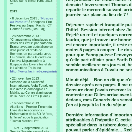
Unies sur le climat Paris 2015
demain ! Inversement Thomas d’A
?"
repartir le mercredi suivant, ar
2013
journée sur place au lieu de 7 !
- 8 décembre 2013 :
"Nuages
au Paradis"
à l'Ecopass Film
Déjeuner rapide et tranquille pui
Festival au Japan Pacific ICT
Center à Suva (Iles Fidji)
l’hôtel. Session internet chez J
Rejeté un œil et quelques corre
- 28 novembre 2013 :
faudra, que je trouve une bonne
"Changements climatiques et
droits des états" par Natacha
est encore importante, il reste
Bracq, avocate spécialisée en
moins 5 pages à couper.. Le dossi
droit public et droits de
l'homme, en partenariat avec
pour que Fanny puisse l’envoyer
La Cimade, dans le cadre du
qu’elle part officier pour Earth 
Festival Migrant'scène à
semble meilleure ces jours ci, h
l'Espace des Diversités et de
la Laïcité de Toulouse.
communications à Tuvalu ne sont
http://www.lacimade.org/minisites/migrantscene
- 22 novembre 2013 :
Minuit déjà… Bon on dit que c’e
Semaine de la Solidarité
dossier après ces pages. Il me r
Internationale, Alofa Tuvalu en
duo avec la compagnie Le
Censure dont j’avais réserver la 
Makila, au Centre d'animation
contente que Gilles arrive avec 
de la Place de Fêtes (Paris)
dedans, mes Canards des semain
- 16 novembre 2013 :
j’en ai jusqu’à la fin du séjour.
Alterlibris - Premier Forum du
Livre des Associations -
Présentation de la BD "A l'eau,
Dernière information d’importanc
la Terre" et de la publication
attribuables à l’hépatite C, cett
"Tuvalu Marine Life".
spécialisé dans la tuberculose, e
- 16 et 17 septembre 2013 :
pouvait parler d’épidémie… Re
Sea for Society, consultation