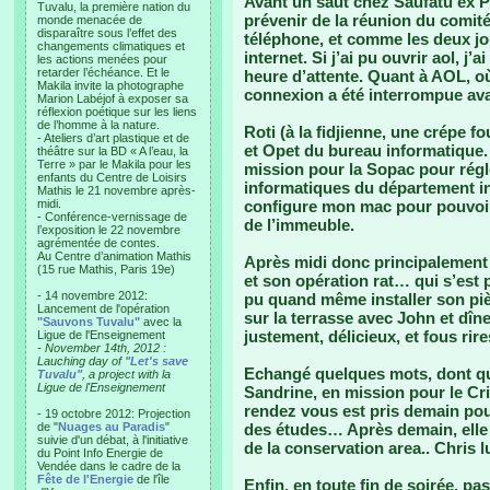
Avant un saut chez Saufatu ex PM
Tuvalu, la première nation du
prévenir de la réunion du comité
monde menacée de
disparaître sous l’effet des
téléphone, et comme les deux jo
changements climatiques et
internet. Si j’ai pu ouvrir aol, 
les actions menées pour
retarder l’échéance. Et le
heure d’attente. Quant à AOL, où
Makila invite la photographe
connexion a été interrompue avan
Marion Labéjof à exposer sa
réflexion poétique sur les liens
de l’homme à la nature.
Roti (à la fidjienne, une crépe fo
- Ateliers d’art plastique et de
et Opet du bureau informatique.
théâtre sur la BD « A l’eau, la
Terre » par le Makila pour les
mission pour la Sopac pour rég
enfants du Centre de Loisirs
informatiques du département i
Mathis le 21 novembre après-
midi.
configure mon mac pour pouvoir 
- Conférence-vernissage de
de l’immeuble.
l’exposition le 22 novembre
agrémentée de contes.
Au Centre d’animation Mathis
Après midi donc principalement
(15 rue Mathis, Paris 19e)
et son opération rat… qui s’est
- 14 novembre 2012:
pu quand même installer son pi
Lancement de l'opération
sur la terrasse avec John et dîne
"Sauvons Tuvalu"
avec la
justement, délicieux, et fous rire
Ligue de l'Enseignement
- November 14th, 2012 :
Lauching day of
"Let's save
Echangé quelques mots, dont qu
Tuvalu"
, a project with la
Ligue de l'Enseignement
Sandrine, en mission pour le Cri
rendez vous est pris demain pou
- 19 octobre 2012: Projection
de "
Nuages au Paradis
"
des études… Après demain, elle v
suivie d'un débat, à l'initiative
de la conservation area.. Chris lu
du Point Info Energie de
Vendée dans le cadre de la
Fête de l'Energie
de l'île
Enfin, en toute fin de soirée, pa