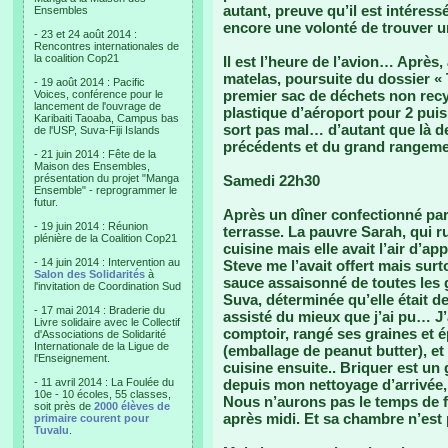
autant, preuve qu’il est intéress
Ensembles
encore une volonté de trouver u
- 23 et 24 août 2014 :
Rencontres internationales de
la coalition Cop21
Il est l’heure de l’avion… Aprè
matelas, poursuite du dossier «
- 19 août 2014 : Pacific
premier sac de déchets non recy
Voices, conférence pour le
lancement de l'ouvrage de
plastique d’aéroport pour 2 pui
Karibaiti Taoaba, Campus bas
sort pas mal… d’autant que là d
de l'USP, Suva-Fiji Islands
précédents et du grand rangem
- 21 juin 2014 : Fête de la
Maison des Ensembles,
présentation du projet "Manga
Samedi 22h30
Ensemble" - reprogrammer le
futur.
Après un dîner confectionné par
- 19 juin 2014 : Réunion
terrasse. La pauvre Sarah, qui ru
plénière de la Coalition Cop21
cuisine mais elle avait l’air d’
- 14 juin 2014 : Intervention au
Steve me l’avait offert mais surt
Salon des Solidarités
à
sauce assaisonné de toutes les g
l'invitation de Coordination Sud
Suva, déterminée qu’elle était de
- 17 mai 2014 : Braderie du
assisté du mieux que j’ai pu… J’a
Livre solidaire avec le Collectif
comptoir, rangé ses graines et é
d'Associations de Solidarité
Internationale de la Ligue de
(emballage de peanut butter), et 
l'Enseignement.
cuisine ensuite.. Briquer est 
- 11 avril 2014 : La Foulée du
depuis mon nettoyage d’arrivée,
10e - 10 écoles, 55 classes,
Nous n’aurons pas le temps de fa
soit près de
2000 élèves de
après midi. Et sa chambre n’est
primaire courent pour
Tuvalu
.