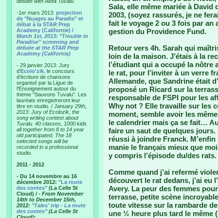
debate with Alofa Tuvalu.
Sala, elle même mariée à David
-1er mars 2013:
projection
2003, (soyez rassurés, je ne fer
de "Nuages au Paradis" et
fait le voyage 2 ou 3 fois par an
débat à la STAR Prep
Academy (Californie) /
gestion du Providence Fund.
March 1st, 2013: "Trouble in
Paradise" screening and
Retour vers 4h. Sarah qui maîtr
debate at the STAR Prep
Academy (California)
loin de la maison. J’étais à la 
l’étudiant qui a occupé la nôtre 
- 29 janvier 2013: Jury
d'
Ecolo'zik
, le concours
le rat, pour l’inviter à un verre
d'écriture de chansons
Allemande, que Sandrine était d’o
organisé par la Ligue de
proposé un Ricard sur la terrasse
l'Enseignement autour du
thème "Sauvons Tuvalu". Les
responsable de FSPI pour les aff
lauréats enregistreront leur
Why not ? Elle travaille sur le
titre en studio. /
January 29th,
2013: Jury of Ecolozik, the
moment, semble avoir les mêmes d
song writing contest about
le calendrier mais ça se fait… A
Tuvalu. 40 classes, 1000 kids
all together from 8 to 14 year
faire un saut de quelques jours. 
old participated. The 18
réussi à joindre Franck. M’enfin 
selected songs will be
manie le français mieux que moi 
recorded in a professional
studio.
y compris l’épisode du/des rats.
2011 - 2012
Comme quand j’ai refermé violemm
- Du 14 novembre au 16
découvert le rat dedans, j’ai eu 
décembre 2012:
"La route
Avery. La peur des femmes pour l
des contes"
(La Celle St
Cloud) /
- From November
terrasse, petite scène incroyable
14th to December 15th,
toute vitesse sur la rambarde de 
2012:
"Tales' trip - La route
des contes"
(La Celle St
une ½ heure plus tard le même (
Cloud)
: