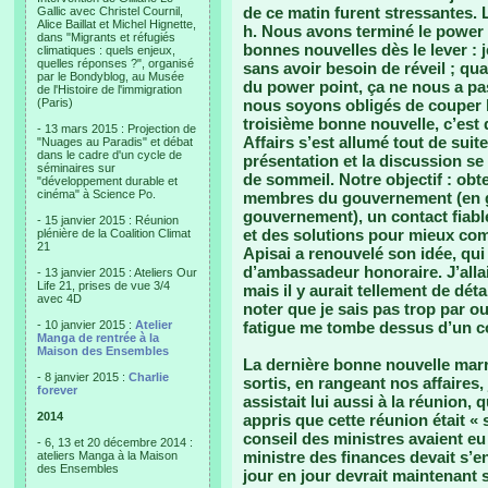
de ce matin furent stressantes. 
Gallic avec Christel Cournil,
Alice Baillat et Michel Hignette,
h. Nous avons terminé le power p
dans "Migrants et réfugiés
bonnes nouvelles dès le lever : 
climatiques : quels enjeux,
quelles réponses ?", organisé
sans avoir besoin de réveil ; qu
par le Bondyblog, au Musée
du power point, ça ne nous a pas
de l'Histoire de l'immigration
(Paris)
nous soyons obligés de couper 
troisième bonne nouvelle, c’est 
- 13 mars 2015 : Projection de
Affairs s’est allumé tout de suit
"Nuages au Paradis" et débat
dans le cadre d'un cycle de
présentation et la discussion s
séminaires sur
de sommeil. Notre objectif : obte
"développement durable et
cinéma" à Science Po.
membres du gouvernement (en g
gouvernement), un contact fiab
- 15 janvier 2015 : Réunion
et des solutions pour mieux com
plénière de la Coalition Climat
21
Apisai a renouvelé son idée, qui 
d’ambassadeur honoraire. J’all
- 13 janvier 2015 : Ateliers Our
Life 21, prises de vue 3/4
mais il y aurait tellement de déta
avec 4D
noter que je sais pas trop par ou
- 10 janvier 2015 :
Atelier
fatigue me tombe dessus d’un c
Manga de rentrée à la
Maison des Ensembles
La dernière bonne nouvelle marr
- 8 janvier 2015 :
Charlie
sortis, en rangeant nos affaires
forever
assistait lui aussi à la réunion, 
2014
appris que cette réunion était «
conseil des ministres avaient eu 
- 6, 13 et 20 décembre 2014 :
ministre des finances devait s’
ateliers Manga à la Maison
des Ensembles
jour en jour devrait maintenant 