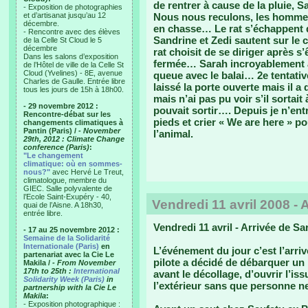
de rentrer à cause de la pluie, 
- Exposition de photographies
et d’artisanat jusqu’au 12
Nous nous reculons, les hommes
décembre.
en chasse… Le rat s’échappent d
- Rencontre avec des élèves
Sandrine et Zedi sautent sur le
de la Celle St Cloud le 5
décembre
rat choisit de se diriger après s
Dans les salons d’exposition
fermée… Sarah incroyablement agi
de l’Hôtel de ville de la Celle St
Cloud (Yvelines) - 8E, avenue
queue avec le balai… 2e tentativ
Charles de Gaulle. Entrée libre
laissé la porte ouverte mais il a 
tous les jours de 15h à 18h00.
mais n’ai pas pu voir s’il sortait
- 29 novembre 2012 :
pouvait sortir…. Depuis je n’ent
Rencontre-débat sur les
pieds et crier « We are here » p
changements climatiques à
Pantin (Paris) /
- November
l’animal.
29th, 2012 : Climate Change
conference (Paris)
:
"Le changement
climatique: où en sommes-
nous?"
avec Hervé Le Treut,
climatologue, membre du
GIEC. Salle polyvalente de
l’Ecole Saint-Exupéry - 40,
Vendredi 11 avril 2008 - 
quai de l’Aisne. A 18h30,
entrée libre.
Vendredi 11 avril - Arrivée de Sa
- 17 au 25 novembre 2012 :
Semaine de la Solidarité
Internationale (Paris)
en
L’événement du jour c’est l’arri
partenariat avec la Cie Le
pilote a décidé de débarquer un p
Makila /
- From November
17th to 25th :
International
avant le décollage, d’ouvrir l’is
Solidarity Week (Paris)
in
l’extérieur sans que personne ne
partnership with la Cie Le
Makila
:
- Exposition photographique :