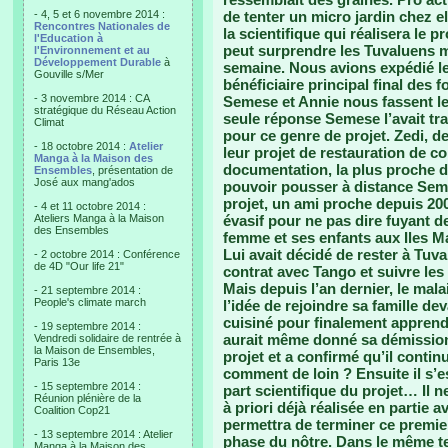
- 4, 5 et 6 novembre 2014 :
de tenter un micro jardin chez 
Rencontres Nationales de
la scientifique qui réalisera le 
l'Education à
peut surprendre les Tuvaluens m
l'Environnement et au
Développement Durable
à
semaine. Nous avions expédié le 
Gouville s/Mer
bénéficiaire principal final des 
- 3 novembre 2014 : CA
Semese et Annie nous fassent le
stratégique du Réseau Action
seule réponse Semese l’avait t
Climat
pour ce genre de projet. Zedi, d
- 18 octobre 2014 :
Atelier
leur projet de restauration de cor
Manga à la Maison des
documentation, la plus proche de
Ensembles
, présentation de
José aux mang'ados
pouvoir pousser à distance Semes
projet, un ami proche depuis 200
- 4 et 11 octobre 2014 :
Ateliers Manga à la Maison
évasif pour ne pas dire fuyant d
des Ensembles
femme et ses enfants aux Iles Ma
Lui avait décidé de rester à Tuv
- 2 octobre 2014 : Conférence
de 4D "Our life 21"
contrat avec Tango et suivre les
Mais depuis l’an dernier, le malais
- 21 septembre 2014 :
People's climate march
l’idée de rejoindre sa famille de
cuisiné pour finalement apprendre
- 19 septembre 2014 :
aurait même donné sa démission 
Vendredi solidaire de rentrée à
la Maison de Ensembles,
projet et a confirmé qu’il continu
Paris 13e
comment de loin ? Ensuite il s’e
- 15 septembre 2014 :
part scientifique du projet… Il ne
Réunion plénière de la
à priori déjà réalisée en partie
Coalition Cop21
permettra de terminer ce premier
- 13 septembre 2014 : Atelier
phase du nôtre. Dans le même te
Manga à la Maison des