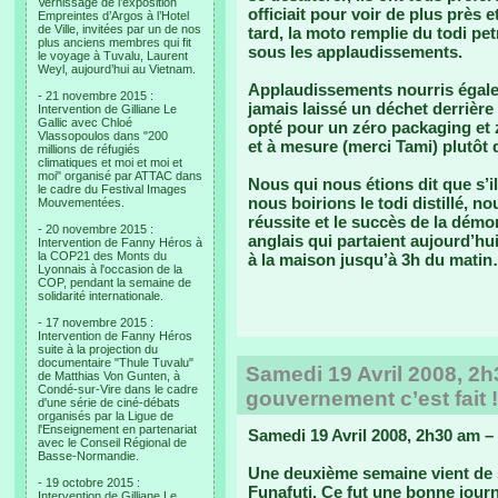
Vernissage de l’exposition
officiait pour voir de plus près 
Empreintes d’Argos à l’Hotel
de Ville, invitées par un de nos
tard, la moto remplie du todi p
plus anciens membres qui fit
sous les applaudissements.
le voyage à Tuvalu, Laurent
Weyl, aujourd’hui au Vietnam.
Applaudissements nourris égale
- 21 novembre 2015 :
jamais laissé un déchet derrière
Intervention de Gilliane Le
Gallic avec Chloé
opté pour un zéro packaging et zé
Vlassopoulos dans "200
et à mesure (merci Tami) plutôt 
millions de réfugiés
climatiques et moi et moi et
moi" organisé par ATTAC dans
Nous qui nous étions dit que s’i
le cadre du Festival Images
nous boirions le todi distillé, n
Mouvementées.
réussite et le succès de la démon
- 20 novembre 2015 :
anglais qui partaient aujourd’hu
Intervention de Fanny Héros à
la COP21 des Monts du
à la maison jusqu’à 3h du mati
Lyonnais à l'occasion de la
COP, pendant la semaine de
solidarité internationale.
- 17 novembre 2015 :
Intervention de Fanny Héros
suite à la projection du
documentaire "Thule Tuvalu"
Samedi 19 Avril 2008, 2h
de Matthias Von Gunten, à
Condé-sur-Vire dans le cadre
gouvernement c’est fait !
d'une série de ciné-débats
organisés par la Ligue de
l'Enseignement en partenariat
Samedi 19 Avril 2008, 2h30 am – 
avec le Conseil Régional de
Basse-Normandie.
Une deuxième semaine vient de s
- 19 octobre 2015 :
Funafuti. Ce fut une bonne journ
Intervention de Gilliane Le