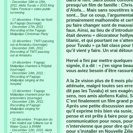
-
December 18th to 19th,
presqu’un film de famille : Chri
2011: Alofa Tuvalu « 2010 King
Tides Festival » video public
d’Alofa… Mais sans soustitres im
screening
sont... Sur ce coup, l’argumentai
primairement malhonnête et cer
- 17 décembre : Fête de Noël
du Fagogo (tournage)
pu faire changer sont de mauvai
-
December 17th, 2011 :
faux. Ainsi, au lieu de d’introdu
Recording of the Fagogo
Malipolipo Christmas Party
était devenu « décorateur hollyw
titanic, et qui pourtant ne s’att
- 16 décembre : TMTI passing
out at Amatuku (tournage)
pour Tuvalu » ça fait class pour
-
December 16th, 2011 :
qu’il vient y faire. Un vrai déto
Recording of TMTI passing
out at Amatuku
Hervé a fini par mettre quelques 
- 14 décembre : Fagogo
signée, il a dit : « j’en signe be
Malipolipo chantent à l'hôpital
(tournage)
vous aviez besoin d’être rassuré
-
December 14th, 2011 :
Recording of Fagogo
A la 2e vision plus de 6 mois plu
Malipolipo singing at the
hospital
atténuée, malgré toutes ses er
dit pas les Tuvalu) et ses exagér
- 13 décembre : Fagogo
Malipolipo chantent pour les
sens, nos amis alofiens Kalisi, 
prisonniers (tournage)
C’est finalement un film grand 
-
December 13th, 2011:
Recording of Fagogo
Après une petite discussion ave
Malipolipo singing for
qu’il exprime très bien via susie
prisoners
pense et est prête à faire pour 
- 12 décembre : Projection du
communication pour nous, pour
Film réalisé par Gilliane sur le
n’intervienne que pour dire qu’il
Water Quizz à IRWM
-
December 12th, 2011: Alofa
pour s’installer en Nouvelle Zé