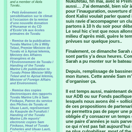
Nukufetau, fin mai, avec le Prem
and a member of Alofa
Tuvalu..
aussi… J’ai demandé, bien sûr à
pour l’inauguration, ouverture 
-
Petit événement de
dont Kalisi voulait parler quand 
sensibilisation sur le climat
à l'occasion de la remise
suis ravie d’accompagner un cl
d'une nouvelle donation
partons à 10 h du soir pour débar
d'Hunamar et du CD
d'Ecolo'zik aux écoles
Le seul hic c’est que nous allon
primaires de Tuvalu
milieu d’après midi, guère le temp
prévues sur quelque jours..
-
Remise de la publication
Tuvalu Marine Life à Willy
Telavi, Premier Ministre de
Finalement, ce dimanche Sarah a 
Tuvalu et à Apisai Ielemia,
Ministre des Affaires
sont partis y’a deux heures. Co
étrangères et de
Sarah a pu monter sur le bateau
l'Environnement de Tuvalu /
Handing of the Tuvalu
Marine Life publication to
Depuis, remplissage de bassines
Tuvalu Prime Minister Willy
mon itunes. Cette année Sam m’a 
Telavi and to Apisai Ielemia,
Minister of Foreign Affairs
d’organiser ça.
and Environment.
- Remise des copies
Il est temps aussi, maintenant 
électroniques des rapports
sur ADB ou sur Fonds pacifique
Tuvalu Marine Life à Sam
lesquels nous avons été « sollici
Finikaso, Patron du service
des Pêches de Tuvalu et
de ces propositions de partenaria
Uluao Lauti, représentant
ne permettra pas de payer une pa
du Kaupule de Funafuti /
Handing of the Tuvalu
obligée d’y consacrer un temps 
Marine Life reports’
une paire d’années je suis parve
electronic copies Sam
Finikaso, Head of Tuvalu
ce qui n’est pas fait aujourd’hui
Fisheries and Uluao Lauti,
ne plus culpabiliser, most of th