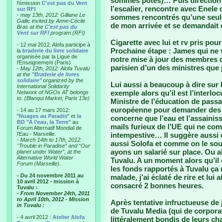
sommes potes)… Puis direction
l'émission
C'est pas du Vent
l’escalier, rencontre avec Enel
sur RFI
-
may 13th, 2012: Gilliane Le
sommes rencontrés qu’une seule 
Gallic invited by Anne-Cécile
de mon arrivée et se demandait qu
Bras at the
C'est pas du
Vent sur RFI
program (RFI)
Cigarette avec lui et rv pris po
- 12 mai 2012: Alofa participe à
Prochaine étape : James qui ne v
la
braderie du livre solidaire
organisée par la Ligue de
notre mise à jour des membres d
l'Enseignement (Paris)
parisien d’un des ministres que j
-
May 12th, 2012: Alofa Tuvalu
at the
"Braderie de livres
solidaire"
organized by the
Lui aussi a beaucoup à dire sur
International Solidarity
exemple alors qu’il est l’interl
Network of NGOs AT belongs
to. (Blanqui Market, Paris 13e)
Ministre de l’éducation de pass
européenne pour demander des f
- 14 au 17 mars 2012:
"
Nuages au Paradis
" et
la
concerne que l’eau et l’assainis
BD "A l'eau, la Terre"
au
mails furieux de l’UE qui ne comp
Forum Alternatif Mondial de
l'Eau - Marseille.
intempestive… Il suggère aussi c
-
March 14th to 17th, 2012:
aussi Solofa et comme on le sou
"Trouble in Paradise” and “Our
ayons un salarié sur place. Ou al
planet under Water”, at the
Alternative World Water
Tuvalu. A un moment alors qu’il
Forum (Marseille).
les fonds rapportés à Tuvalu ça 
- Du 24 novembre 2011 au
malade, j’ai éclaté de rire et lui 
10 avril 2012 - mission à
consacré 2 bonnes heures.
Tuvalu :
- From November 24th, 2011
to April 10th, 2012 - Mission
Après tentative infructueuse de j
in Tuvalu :
de Tuvalu Media (qui de corpora
- 4 avril 2012 :
Atelier Alofa
littéralement bondis de leurs ch