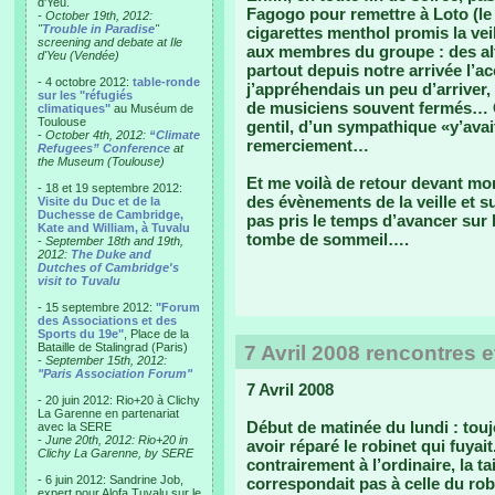
d'Yeu.
Fagogo pour remettre à Loto (le 
- October 19th, 2012:
"
Trouble in Paradise
"
cigarettes menthol promis la vei
screening and debate at Ile
aux membres du groupe : des al
d'Yeu (Vendée)
partout depuis notre arrivée l’ac
- 4 octobre 2012:
table-ronde
j’appréhendais un peu d’arriver,
sur les "réfugiés
de musiciens souvent fermés… Ce
climatiques"
au Muséum de
Toulouse
gentil, d’un sympathique «y’avai
-
October 4th, 2012:
“Climate
remerciement…
Refugees” Conference
at
the Museum (Toulouse)
Et me voilà de retour devant mon 
- 18 et 19 septembre 2012:
des évènements de la veille et s
Visite du Duc et de la
Duchesse de Cambridge,
pas pris le temps d’avancer sur
Kate and William, à Tuvalu
tombe de sommeil….
-
September 18th and 19th,
2012:
The Duke and
Dutches of Cambridge's
visit to Tuvalu
- 15 septembre 2012:
"Forum
des Associations et des
Sports du 19e"
, Place de la
Bataille de Stalingrad (Paris)
7 Avril 2008 rencontres et
-
September 15th, 2012:
"Paris Association Forum"
7 Avril 2008
- 20 juin 2012: Rio+20 à Clichy
La Garenne en partenariat
Début de matinée du lundi : tou
avec la SERE
-
June 20th, 2012: Rio+20 in
avoir réparé le robinet qui fuyai
Clichy La Garenne, by SERE
contrairement à l’ordinaire, la t
- 6 juin 2012: Sandrine Job,
correspondait pas à celle du rob
expert pour Alofa Tuvalu sur le