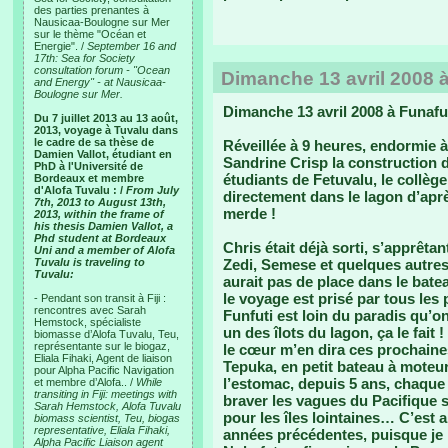
des parties prenantes à
Nausicaa-Boulogne sur Mer
sur le thème "Océan et
Energie". /
September 16 and
17th: Sea for Society
consultation forum - "Ocean
Dimanche 13 avril 2008 à
and Energy" - at Nausicaa-
Boulogne sur Mer.
Dimanche 13 avril 2008 à Funafu
Du 7 juillet 2013 au 13 août,
2013, voyage à Tuvalu dans
le cadre de sa thèse de
Réveillée à 9 heures, endormie à
Damien Vallot, étudiant en
Sandrine Crisp la construction d
PhD à l'Université de
étudiants de Fetuvalu, le collèg
Bordeaux et membre
d'Alofa Tuvalu : /
From July
directement dans le lagon d’ap
7th, 2013 to August 13th,
merde !
2013, within the frame of
his thesis Damien Vallot, a
Phd student at Bordeaux
Chris était déjà sorti, s’apprêt
Uni and a member of Alofa
Tuvalu is traveling to
Zedi, Semese et quelques autres.
Tuvalu:
aurait pas de place dans le batea
le voyage est prisé par tous les 
- Pendant son transit à Fiji :
rencontres avec Sarah
Funfuti est loin du paradis qu’o
Hemstock, spécialiste
un des îlots du lagon, ça le fait 
biomasse d’Alofa Tuvalu, Teu,
représentante sur le biogaz,
le cœur m’en dira ces prochaines
Eliala Fihaki, Agent de liaison
Tepuka, en petit bateau à moteur
pour Alpha Pacific Navigation
l’estomac, depuis 5 ans, chaque 
et membre d’Alofa.. /
While
transiting in Fiji: meetings with
braver les vagues du Pacifique 
Sarah Hemstock, Alofa Tuvalu
pour les îles lointaines… C’est a
biomass scientist, Teu, biogas
representative, Eliala Fihaki,
années précédentes, puisque je 
Alpha Pacific Liaison agent