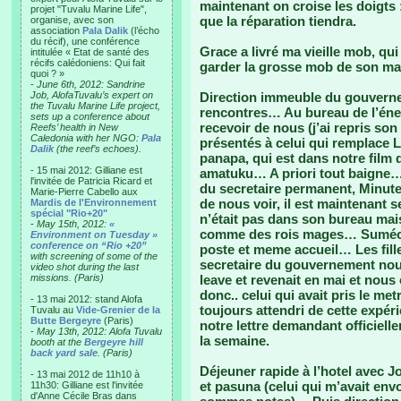
maintenant on croise les doigts :
projet "Tuvalu Marine Life",
que la réparation tiendra.
organise, avec son
association
Pala Dalik
(l’écho
du récif), une conférence
Grace a livré ma vieille mob, qu
intitulée « Etat de santé des
récifs calédoniens: Qui fait
garder la grosse mob de son mar
quoi ? »
-
June 6th, 2012: Sandrine
Job, AlofaTuvalu’s expert on
Direction immeuble du gouvernem
the Tuvalu Marine Life project,
rencontres… Au bureau de l’énerg
sets up a conference about
recevoir de nous (j’ai repris son 
Reefs’ health in New
Caledonia with her NGO:
Pala
présentés à celui qui remplace L
Dalik
(the reef’s echoes).
panapa, qui est dans notre film 
- 15 mai 2012: Gilliane est
amatuku… A priori tout baigne…
l'invitée de Patricia Ricard et
du secretaire permanent, Minute,
Marie-Pierre Cabello aux
de nous voir, il est maintenant s
Mardis de l'Environnement
spécial "Rio+20"
n’était pas dans son bureau mais 
-
May 15th, 2012:
«
comme des rois mages… Suméo 
Environment on Tuesday »
conference on “Rio +20”
poste et meme accueil… Les fill
with screening of some of the
secretaire du gouvernement nou
video shot during the last
missions. (Paris)
leave et revenait en mai et nous 
donc.. celui qui avait pris le me
- 13 mai 2012: stand Alofa
toujours attendri de cette expéri
Tuvalu au
Vide-Grenier de la
Butte Bergeyre
(Paris)
notre lettre demandant officiel
-
May 13th, 2012: Alofa Tuvalu
la semaine.
booth at the
Bergeyre hill
back yard sale
. (Paris)
Déjeuner rapide à l’hotel avec Jo
- 13 mai 2012 de 11h10 à
et pasuna (celui qui m’avait en
11h30: Gilliane est l'invitée
d'Anne Cécile Bras dans