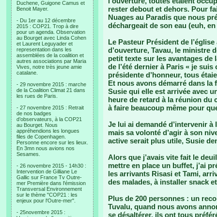
l’ouverture, toutes étaient occu
Duchene, Guigone Camus et
rester debout et dehors. Pour fa
Benoit Mayer.
Nuages au Paradis que nous pré
- Du 1er au 12 décembre
déchargeait de son eau (euh, en 3
2015 : COP21. Trop à dire
pour un agenda. Observation
au Bourget avec Linda Cohen
Le Pasteur Président de l’église 
et Laurent Leguyader et
d’ouverture, Tavau, le ministre 
representation dans les
assemblées de la coalition et
petit texte sur les avantages de 
autres associations par Maria
de l’été dernier à Paris « je suis
Vives, notre très jeune amie
catalane.
présidente d’honneur, tous étaient
Et nous avons démarré dans la f
- 29 novembre 2015 : marche
de la Coalition Climat 21 dans
Susie qui elle est arrivée avec u
les rues de Paris.
heure de retard à la réunion du
à faire beaucoup même pour quel
- 27 novembre 2015 : Retrait
de nos badges
d’observateurs, à la COP21
Je lui ai demandé d’intervenir à
au Bourget. Nous
appréhendions les longues
mais sa volonté d’agir à son niv
files de Copenhagen.
active serait plus utile, Susie d
Personne encore sur les lieux.
En 3mn nous avions nos
Sesames.
Alors que j’avais vite fait le de
mettre en place un buffet, j’ai 
- 26 novembre 2015 - 14h30 :
Intervention de Gilliane Le
les arrivants Risasi et Tami, ar
Gallic sur France Tv Outre-
des malades, à installer snack et
mer Première dans l'émission
Transversal Environnement
sur le thème "COP21 : les
Plus de 200 personnes : un reco
enjeux pour l'Outre-mer".
Tuvalu, quand nous avons annonc
- 25novembre 2015 :
se désaltérer, ils ont tous préfé