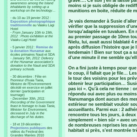
grave…. Ce soir j’en ai laissé
awareness among the Island
moins si je suis obligée de redif
inhabitants by setting up a
munitions en boite, réduite de mo
workshop on the technology…
- du 10 au 19 janvier 2012 :
Je vais demander à Susie d’aller 
Exposition photographique
traditionnelle
au Vaiaku Lagi
vérifier que la suppression d’un
Hotel
lorsqu’adaptée en tuvaluen. En 
-
From January 10th to 19th,
au premier passage de 10mn tout
2012 : Photo exhibition at the
Vaiaku Lagi Hotel
Nielu, lui, avait aussi blablaté 4
après diffusion l’histoire que je 
- 5 janvier 2012 :
Remise de
la donation Hunamar
aux
lendemain ! Bien sur tout ça a 
écoles primaires Nauti et SDA
d’une minute il me semble qu’el
-
January 5th, 2012: Delivery
of the Hunamar association's
donation to the Nauti and SDA
On a fini juste à temps pour qu
primary schools.
le coup, il fallait que je file… Le
- 30 décembre : Fête en
le tour des voisins pour les pré
l'honneur d'Isaia Taeia,
obtenir leur participation… Susie
Ministre de l'Environnement
décédé en exercice en juillet
pas ici ». Qu’à cela ne tienne :
dernier (participation et
répondu oui avec plus ou moins 
tournage)
Nanumanga dont aucun des membre
-
December 30th, 2011:
Recording of the Government
extérieur ne semblait vouloir so
feast in homage to Isaia Taeia,
accueillants. Parmi eux : 2 adhé
Minister for Environment,
deceased in July in the
rencontre tous les jours, à deux
discharge of his duties.
simplement « bien sûr » avec u
- 18 et 19 décembre :
de nombreuses reprises les anné
Projections publiques
des
habitait si près, s’est montrée 
vidéos du Festival des
Grandes Marées 2010