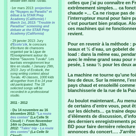
debate with Alofa Tuvalu.
celles que j’ai pu connaître en
extrêmement simples… ca fonctio
-1er mars 2013:
projection
de "Nuages au Paradis" et
chaude »… Ca ne risque pas de d
débat à la STAR Prep
l’interrupteur mural pour faire 
Academy (Californie) /
March 1st, 2013: "Trouble in
c’est pourtant bien pratique. Alo
Paradise" screening and
ces machines qui ne fonctionne
debate at the STAR Prep
revient.
Academy (California)
- 29 janvier 2013: Jury
Pour en revenir à la méthode : p
d'
Ecolo'zik
, le concours
d'écriture de chansons
seaux et ½ d’eau, un gobelet de 
organisé par la Ligue de
load : dans la même eau, pendant
l'Enseignement autour du
avec le même grand seau pour rec
thème "Sauvons Tuvalu". Les
lauréats enregistreront leur
pesée, 1 seau ½ pour les deux 
titre en studio. /
January 29th,
2013: Jury of Ecolozik, the
song writing contest about
La machine ne tourne qu’une foi
Tuvalu. 40 classes, 1000 kids
lieu de deux. Sur la mienne, l’e
all together from 8 to 14 year
old participated. The 18
pays chaud et ensoleillé comme 
selected songs will be
blanchisserie de la rue de la Pai
recorded in a professional
studio.
Au boulot maintenant.. Au menu 
2011 - 2012
de certains d’entre vous, peut ê
- Du 14 novembre au 16
sur les déchets… ça traine depu
décembre 2012:
"La route
d’éléments de discussion, d’inf
des contes"
(La Celle St
des derniers enregistrements pou
Cloud) /
- From November
14th to December 15th,
BD pour faire dernière relectur
2012:
"Tales' trip - La route
annonces du concert…. J’arrête 
des contes"
(La Celle St
Cloud)
: