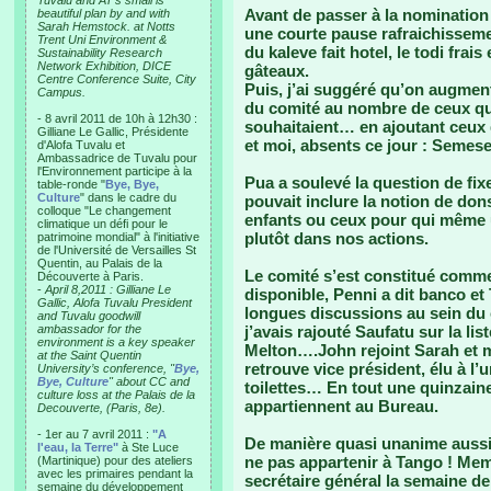
Tuvalu and AT’s small is
Avant de passer à la nominatio
beautiful plan by and with
Sarah Hemstock. at Notts
une courte pause rafraichissem
Trent Uni Environment &
du kaleve fait hotel, le todi frai
Sustainability Research
Network Exhibition, DICE
gâteaux.
Centre Conference Suite, City
Puis, j’ai suggéré qu’on augmen
Campus.
du comité au nombre de ceux qui 
- 8 avril 2011 de 10h à 12h30 :
souhaitaient… en ajoutant ceux 
Gilliane Le Gallic, Présidente
et moi, absents ce jour : Semese
d'Alofa Tuvalu et
Ambassadrice de Tuvalu pour
l'Environnement participe à la
Pua a soulevé la question de fixe
table-ronde "
Bye, Bye,
Culture
" dans le cadre du
pouvait inclure la notion de dons
colloque "Le changement
enfants ou ceux pour qui même un 
climatique un défi pour le
plutôt dans nos actions.
patrimoine mondial" à l'initiative
de l'Université de Versailles St
Quentin, au Palais de la
Le comité s’est constitué comme 
Découverte à Paris.
-
April 8,2011 : Gilliane Le
disponible, Penni a dit banco et 
Gallic, Alofa Tuvalu President
longues discussions au sein du 
and Tuvalu goodwill
ambassador for the
j’avais rajouté Saufatu sur la lis
environment is a key speaker
Melton….John rejoint Sarah et m
at the Saint Quentin
retrouve vice président, élu à l’u
University’s conference, "
Bye,
Bye, Culture
" about CC and
toilettes… En tout une quinzai
culture loss at the Palais de la
appartiennent au Bureau.
Decouverte, (Paris, 8e).
- 1er au 7 avril 2011 :
"A
De manière quasi unanime aussi,
l'eau, la Terre"
à Ste Luce
ne pas appartenir à Tango ! Me
(Martinique) pour des ateliers
avec les primaires pendant la
secrétaire général la semaine de
semaine du développement