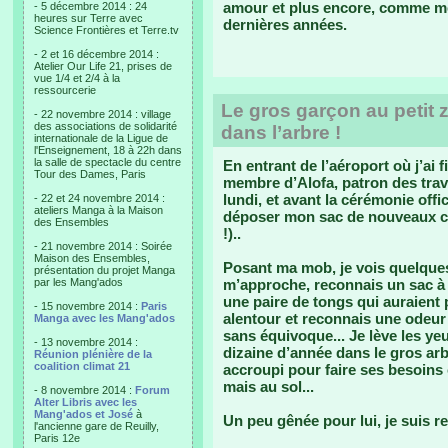
amour et plus encore, comme me
- 5 décembre 2014 : 24
heures sur Terre avec
dernières années.
Science Frontières et Terre.tv
- 2 et 16 décembre 2014 :
Atelier Our Life 21, prises de
vue 1/4 et 2/4 à la
ressourcerie
Le gros garçon au petit zi
- 22 novembre 2014 : village
des associations de solidarité
dans l’arbre !
internationale de la Ligue de
l'Enseignement, 18 à 22h dans
la salle de spectacle du centre
En entrant de l’aéroport où j’ai fi
Tour des Dames, Paris
membre d’Alofa, patron des trav
lundi, et avant la cérémonie offic
- 22 et 24 novembre 2014 :
ateliers Manga à la Maison
déposer mon sac de nouveaux col
des Ensembles
!)..
- 21 novembre 2014 : Soirée
Maison des Ensembles,
Posant ma mob, je vois quelques 
présentation du projet Manga
par les Mang'ados
m’approche, reconnais un sac à d
une paire de tongs qui auraient p
- 15 novembre 2014 :
Paris
alentour et reconnais une odeur 
Manga avec les Mang'ados
sans équivoque... Je lève les y
- 13 novembre 2014 :
dizaine d’année dans le gros arbr
Réunion plénière de la
coalition climat 21
accroupi pour faire ses besoins
mais au sol...
- 8 novembre 2014 :
Forum
Alter Libris avec les
Mang'ados et José
à
Un peu gênée pour lui, je suis re
l'ancienne gare de Reuilly,
Paris 12e