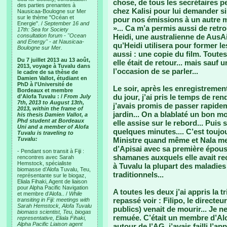
chose, de tous les secrétaires p
des parties prenantes à
chez Kalisi pour lui demander si 
Nausicaa-Boulogne sur Mer
sur le thème "Océan et
pour nos émissions à un autre mar
Energie". /
September 16 and
»... Ca m’a permis aussi de retr
17th: Sea for Society
consultation forum - "Ocean
Heidi, une australienne de AusA
and Energy" - at Nausicaa-
qu’Heidi utilisera pour former le
Boulogne sur Mer.
aussi : une copie du film. Toutes
Du 7 juillet 2013 au 13 août,
elle était de retour... mais sauf
2013, voyage à Tuvalu dans
l’occasion de se parler...
le cadre de sa thèse de
Damien Vallot, étudiant en
PhD à l'Université de
Le soir, après les enregistreme
Bordeaux et membre
du jour, j’ai pris le temps de re
d'Alofa Tuvalu : /
From July
7th, 2013 to August 13th,
j’avais promis de passer rapidem
2013, within the frame of
jardin... On a blablaté un bon m
his thesis Damien Vallot, a
Phd student at Bordeaux
elle assise sur le rebord... Puis 
Uni and a member of Alofa
quelques minutes.... C’est toujo
Tuvalu is traveling to
Tuvalu:
Ministre quand même et Nala me r
d’Apisai avec sa première épou
- Pendant son transit à Fiji :
shamanes auxquels elle avait re
rencontres avec Sarah
Hemstock, spécialiste
à Tuvalu la plupart des maladies
biomasse d’Alofa Tuvalu, Teu,
traditionnels...
représentante sur le biogaz,
Eliala Fihaki, Agent de liaison
pour Alpha Pacific Navigation
A toutes les deux j’ai appris la t
et membre d’Alofa.. /
While
repassé voir : Filipo, le direct
transiting in Fiji: meetings with
Sarah Hemstock, Alofa Tuvalu
publics) venait de mourir... Je n
biomass scientist, Teu, biogas
remuée. C’était un membre d’Alo
representative, Eliala Fihaki,
Alpha Pacific Liaison agent
autour de l’AG, j’avais failli l’app