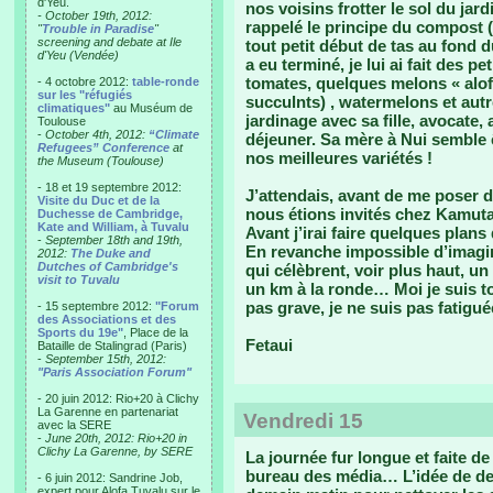
d'Yeu.
nos voisins frotter le sol du jard
- October 19th, 2012:
rappelé le principe du compost (d
"
Trouble in Paradise
"
screening and debate at Ile
tout petit début de tas au fond d
d'Yeu (Vendée)
a eu terminé, je lui ai fait des p
tomates, quelques melons « alof
- 4 octobre 2012:
table-ronde
sur les "réfugiés
succulnts) , watermelons et autr
climatiques"
au Muséum de
jardinage avec sa fille, avocate,
Toulouse
-
October 4th, 2012:
“Climate
déjeuner. Sa mère à Nui semble ê
Refugees” Conference
at
nos meilleures variétés !
the Museum (Toulouse)
- 18 et 19 septembre 2012:
J’attendais, avant de me poser d
Visite du Duc et de la
nous étions invités chez Kamu
Duchesse de Cambridge,
Kate and William, à Tuvalu
Avant j’irai faire quelques plans
-
September 18th and 19th,
En revanche impossible d’imagi
2012:
The Duke and
Dutches of Cambridge's
qui célèbrent, voir plus haut, un 
visit to Tuvalu
un km à la ronde… Moi je suis to
pas grave, je ne suis pas fatigué
- 15 septembre 2012:
"Forum
des Associations et des
Sports du 19e"
, Place de la
Fetaui
Bataille de Stalingrad (Paris)
-
September 15th, 2012:
"Paris Association Forum"
- 20 juin 2012: Rio+20 à Clichy
La Garenne en partenariat
Vendredi 15
avec la SERE
-
June 20th, 2012: Rio+20 in
Clichy La Garenne, by SERE
La journée fur longue et faite de
bureau des média… L’idée de de
- 6 juin 2012: Sandrine Job,
expert pour Alofa Tuvalu sur le