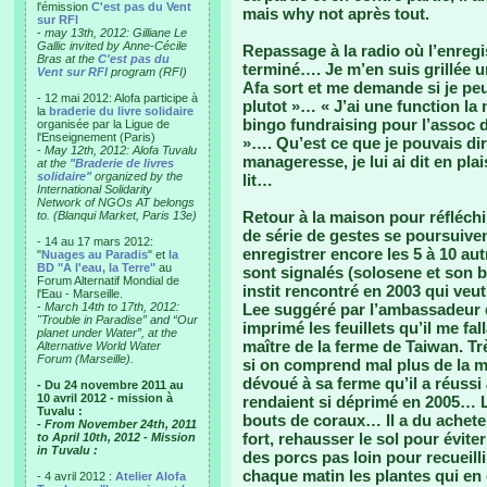
l'émission
C'est pas du Vent
mais why not après tout.
sur RFI
-
may 13th, 2012: Gilliane Le
Gallic invited by Anne-Cécile
Repassage à la radio où l’enregi
Bras at the
C'est pas du
terminé…. Je m’en suis grillée u
Vent sur RFI
program (RFI)
Afa sort et me demande si je peu
- 12 mai 2012: Alofa participe à
plutot »… « J’ai une function la 
la
braderie du livre solidaire
bingo fundraising pour l’assoc de
organisée par la Ligue de
l'Enseignement (Paris)
»…. Qu’est ce que je pouvais dir
-
May 12th, 2012: Alofa Tuvalu
manageresse, je lui ai dit en plai
at the
"Braderie de livres
solidaire"
organized by the
lit…
International Solidarity
Network of NGOs AT belongs
Retour à la maison pour réfléchi
to. (Blanqui Market, Paris 13e)
de série de gestes se poursuive
- 14 au 17 mars 2012:
enregistrer encore les 5 à 10 au
"
Nuages au Paradis
" et
la
BD "A l'eau, la Terre"
au
sont signalés (solosene et son b
Forum Alternatif Mondial de
instit rencontré en 2003 qui veu
l'Eau - Marseille.
-
March 14th to 17th, 2012:
Lee suggéré par l’ambassadeur d
"Trouble in Paradise” and “Our
imprimé les feuillets qu’il me fal
planet under Water”, at the
maître de la ferme de Taiwan. Tr
Alternative World Water
Forum (Marseille).
si on comprend mal plus de la mo
dévoué à sa ferme qu’il a réussi 
- Du 24 novembre 2011 au
10 avril 2012 - mission à
rendaient si déprimé en 2005… La
Tuvalu :
bouts de coraux… Il a du acheter
- From November 24th, 2011
fort, rehausser le sol pour éviter 
to April 10th, 2012 - Mission
in Tuvalu :
des porcs pas loin pour recueilli
chaque matin les plantes qui en 
- 4 avril 2012 :
Atelier Alofa