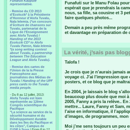
Funafuti Kaupule
Funafuti sur le Manu Folau pour 
representative.
espérait que je prendrais la cam
- Remise du CD 2013
nous, sa fille, sa cousine et 3 pet
d'Ecolozik* à la Présidente
faire quelques photos...
d'Honneur d'Alofa Tuvalu,
Nala Ielemia. (*un concours
d'écriture de chansons sur
Demain a peu près même progr
Tuvalu, partenariat de la
et davantage en préparation de 
Ligue de l'Enseignement
avec Alofa Tuvalu) /
Handing of the 2013
Ecolozik CD* to Alofa
Tuvalu Patron, Nala Ielemia
*(a song writing contest
La vérité, j’sais pas blogg
about Tuvalu, a partnership
between The Education
League and Alofa Tuvalu).
Talofa !
- Remise des cartes de
l'Union de la la Presse
Je crois que je n’aurais jamais 
Francophone aux
voyage ci. J’ai l’impression que
journalistes des Médias de
Tuvalu /
Handing of the UPF
posters, et ce blog que je maltrai
press cards to the Tuvalu
media people.
En 2004, je laissais le blog s’al
- Du 8 au 12 juillet, 2013:
beaucoup plus douée que moi à l'e
Alofa Tuvalu est bien
2005, Fanny a pris la relève.. En 
représentée au 12ème
Congrès scientifique du
mettre... Laure, Fanny et Sam, mo
Pacifique
l’aise en informatique, il l’appl
"La science au service de la
sécurité humaine et du
d’images, de programmes, mon 
Développement durable
dans les îles du Pacifique et
Moi j’me sens toujours un peu 
les côtes", Campus de
l'USP à Suva
/
From 8 to 12