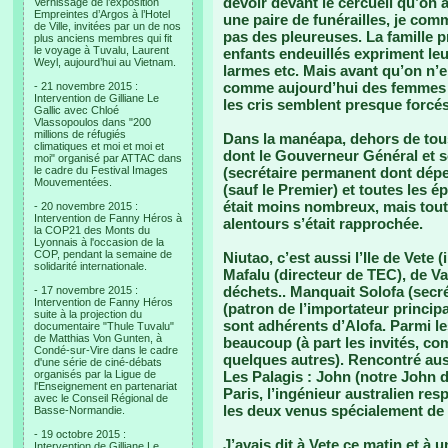
devoir devant le cercueil qu’on 
Vernissage de l’exposition
Empreintes d’Argos à l’Hotel
une paire de funérailles, je co
de Ville, invitées par un de nos
pas des pleureuses. La famille 
plus anciens membres qui fit
le voyage à Tuvalu, Laurent
enfants endeuillés expriment le
Weyl, aujourd’hui au Vietnam.
larmes etc. Mais avant qu’on n’en
comme aujourd’hui des femmes d
- 21 novembre 2015 :
Intervention de Gilliane Le
les cris semblent presque forcés.
Gallic avec Chloé
Vlassopoulos dans "200
millions de réfugiés
Dans la manéapa, dehors de tous
climatiques et moi et moi et
dont le Gouverneur Général et 
moi" organisé par ATTAC dans
le cadre du Festival Images
(secrétaire permanent dont dépend
Mouvementées.
(sauf le Premier) et toutes les 
était moins nombreux, mais tout
- 20 novembre 2015 :
Intervention de Fanny Héros à
alentours s’était rapprochée.
la COP21 des Monts du
Lyonnais à l'occasion de la
COP, pendant la semaine de
Niutao, c’est aussi l’Ile de Vete (
solidarité internationale.
Mafalu (directeur de TEC), de Va
déchets.. Manquait Solofa (secr
- 17 novembre 2015 :
Intervention de Fanny Héros
(patron de l’importateur principa
suite à la projection du
sont adhérents d’Alofa. Parmi l
documentaire "Thule Tuvalu"
de Matthias Von Gunten, à
beaucoup (à part les invités, co
Condé-sur-Vire dans le cadre
quelques autres). Rencontré auss
d'une série de ciné-débats
organisés par la Ligue de
Les Palagis : John (notre John 
l'Enseignement en partenariat
Paris, l’ingénieur australien re
avec le Conseil Régional de
les deux venus spécialement de F
Basse-Normandie.
- 19 octobre 2015 :
J’avais dit à Vete ce matin et à 
Intervention de Gilliane Le