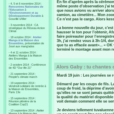
En fin d’aprèm après la cérémonie
- 4, 5 et 6 novembre 2014 :
même poste d’observation j’ai 
Rencontres Nationales de
l'Education à
que nous avions vu arriver alor
l'Environnement et au
camion, au cimetière... Mon zoom 
Développement Durable
à
Ce n’est pas le cargo. Alors kes
Gouville s/Mer
- 3 novembre 2014 : CA
La bonne nouvelle du jour, c’est
stratégique du Réseau Action
Climat
hausser le ton pour l’obtenir, Af
faire poireauter pour l’enregist
- 18 octobre 2014 :
Atelier
3h, j’ai rendez vous à 3h-1/4, d
Manga à la Maison des
Ensembles
, présentation de
que tu as effacée avant»... « OK
José aux mang'ados
terminé le montage avant mon r
- 4 et 11 octobre 2014 :
Ateliers Manga à la Maison
des Ensembles
- 2 octobre 2014 : Conférence
Alors Gaby : tu chantes 
de 4D "Our life 21"
- 21 septembre 2014 :
Mardi 19 juin : Les journées se 
People's climate march
- 19 septembre 2014 :
Démarré par les coups de fils. L
Vendredi solidaire de rentrée à
coup de froid, la déprime d’avoir 
la Maison de Ensembles,
qu’elles ne se sont jamais quittée
Paris 13e
la qualité du matériel disponible
- 15 septembre 2014 :
voit demain comment elle se sen
Réunion plénière de la
Coalition Cop21
Je deviens tellement tuvaluenne 
- 13 septembre 2014 : Atelier
Manga à la Maison des