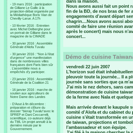
dans la maison.
- 19 mars 2016 : participation
Nous avons aussi fait un point ra
de Gilliane Le Gallic à la
fin de la BD, de nos bras de fer 
projection-débat organisée par
la Médiathèque Boris Vian de
engagements d’avant départ semb
Chevilly-Larue. A 17h
chagrin....Nous avons aussi ab
- 10 février 2016 : Entretien
comité de faire une réunion ava
avec Michel Delberghe pour
après le concert) mais nous n’av
un portrait de Gilliane dans le
concert...
magazine de la CIMADE
- 30 janvier 2016 : Assemblée
Générale d’Alofa Tuvalu
- 30 janvier 2016 : “Non à l’état
Démo de cuisine Taiwan
d’urgence” une manifestation
dans de nombreuses villes
françaises dont Paris bien sûr
vendredi 22 juin 2007
. L’assemblée nous a
L’horizon sud était inhabituellem
empêchés d’y participer.
pleuvoir toute la journée... Il a 
- 23 janvier 2016 : Assemblée
journée sans sorties que ça m’au
Générale de la Coalition 21
J’ai mis le nez dehors, sans ca
- 16 janvier 2016 : marche de
démonstration de cuisine taiwa
soutien aux agriculteurs de
de la ferme avec Nala et quelque
Notre Dame des Landes
- D’Aout à fin décembre :
Mais arrivée devant le kaupule 
préparation et clôture du
dossier “biorap Tuvalu“avec le
comité d’Alofa et du cabinet du 
SPREP et Dani Ceccarrelli,
cuisine s’était transformée en 
scientifique, co-auteure déjà
de taiwan, projections et tombol
du TML Un projet annulé à la
dernière minute par le
l’ambassadeur et son équipe.
Gouvernement.
J’ai filé à la maison chercher l