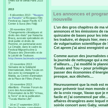
Unies sur le climat Paris 2015
?"
2013
Les annonces et program
- 8 décembre 2013 :
"Nuages
au Paradis"
à l'Ecopass Film
nouvelle
Festival au Japan Pacific ICT
Center à Suva (Iles Fidji)
L’un des gros chapitres de ma v
- 28 novembre 2013 :
annonces et les émissions de ra
"Changements climatiques et
quinzaine de bases pour les int
droits des états" par Natacha
Bracq, avocate spécialisée en
les traduire, et depuis hier, me
droit public et droits de
de vulgarisation scientifique de
l'homme, en partenariat avec
La Cimade, dans le cadre du
Cet aprem j’ai ainsi enregistré 
Festival Migrant'scène à
l'Espace des Diversités et de
Comme aucun des journalistes de
la Laïcité de Toulouse.
http://www.lacimade.org/minisites/migrantscene
la journée de nettoyage qui a m
d’ailleurs..., j’ai modifié le plan
- 22 novembre 2013 :
Semaine de la Solidarité
Tuvalu and You » pour privilégie
Internationale, Alofa Tuvalu en
passer des économies d’énergies
duo avec la compagnie Le
Makila, au Centre d'animation
presque, aux déchets....
de la Place de Fêtes (Paris)
Heureusement que la mob est mat
- 16 novembre 2013 :
Alterlibris - Premier Forum du
pour prévenir tout mon monde d
Livre des Associations -
de la croix rouge, Vavao que je n
Présentation de la BD "A l'eau,
la Terre" et de la publication
facile et j’ai commencé par elle.
"Tuvalu Marine Life".
affaires étrangères avec lequel
soirée concert avec Gaby, venai
- 16 et 17 septembre 2013 :
Sea for Society, consultation