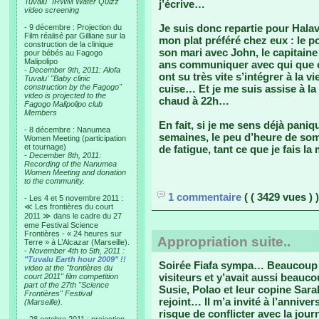
Tuvalu "IRWM Water Quizz"
j’écrive…
video screening
Je suis donc repartie pour Hala
- 9 décembre : Projection du
Film réalisé par Gilliane sur la
mon plat préféré chez eux : le po
construction de la clinique
son mari avec John, le capitaine
pour bébés au Fagogo
Malipolipo
ans communiquer avec qui que c
-
December 9th, 2011: Alofa
ont su très vite s’intégrer à la v
Tuvalu' "Baby clinic
construction by the Fagogo"
cuise… Et je me suis assise à l
video is projected to the
chaud à 22h…
Fagogo Malipolipo club
Members
En fait, si je me sens déjà paniq
- 8 décembre : Nanumea
semaines, le peu d’heure de som
Women Meeting (participation
et tournage)
de fatigue, tant ce que je fais 
-
December 8th, 2011:
Recording of the Nanumea
Women Meeting and donation
to the community.
1 commentaire
( ( 3429 vues ) )
- Les 4 et 5 novembre 2011 :
≪ Les frontières du court
2011 ≫ dans le cadre du 27
eme Festival Science
Frontières - « 24 heures sur
Appropriation suite..
Terre » à L’Alcazar (Marseille).
-
November 4th to 5th, 2011 :
"Tuvalu Earth hour 2009" !!
Soirée Fiafa sympa… Beaucoup 
video at the "frontières du
visiteurs et y’avait aussi beauco
court 2011" film competition
part of the 27th "Science
Susie, Polao et leur copine Sar
Frontières" Festival
rejoint… Il m’a invité à l’anniv
(Marseille).
risque de conflicter avec la jo