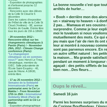
- Exposition de photographies
La bonne nouvelle c’est que to
et d’artisanat jusqu’au 12
décembre.
arrêtés de hurler…
- Rencontre avec des élèves
de la Celle St Cloud le 5
« Booh » derrière mon dos alor
décembre
Dans les salons d’exposition
un « stairway to heaven » à don
de l’Hôtel de ville de la Celle St
2 pas… Mamaua et ses cousins (
Cloud (Yvelines) - 8E, avenue
Charles de Gaulle. Entrée libre
surprendre. Comme je leur expliqu
tous les jours de 15h à 18h00.
moi le tuvaluen si nous voulio
mutuellement des mots. Ce qui e
- 29 novembre 2012 :
Rencontre-débat sur les
jeu mais que l’air de rien ils on
changements climatiques à
leur ai montré à nouveau comment
Pantin (Paris) /
- November
29th, 2012 : Climate Change
sont pas parvenus encore. En re
conference (Paris)
:
un autre sifflet naturel : les pe
"Le changement
climatique: où en sommes-
la maison… Ma grande satisfactio
nous?"
avec Hervé Le Treut,
pendant un moment à longueur d
climatologue, membre du
agaçait : des petits sifflets de b
GIEC. Salle polyvalente de
l’Ecole Saint-Exupéry - 40,
bien non…Des fleurs…
quai de l’Aisne. A 18h30,
entrée libre.
- 17 au 25 novembre 2012 :
Semaine de la Solidarité
Oups le réveil...
Internationale (Paris)
en
partenariat avec la Cie Le
Makila /
- From November
Samedi 16 juin
17th to 25th :
International
Solidarity Week (Paris)
in
partnership with la Cie Le
Parmi les bonnes surprises du m
Makila
:
- Exposition photographique :
de Corinne Bouffandeau, l’épous