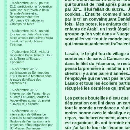
- 9 décembre 2015 : pour le
qui tournait de l’œil après plus
D12, participation à l’opération
par 32°... Il lui fallait du sucre..
Red Line, sur l’avenue de la
Grande Armée et au
cookies... Ensuite, comme d’hab 
rassemblement “Etat
par le tri en convainquant Danie
d’Urgence Climatique au
fois.. Mes potes, les enfants de
Champs de Mars.
enfants de Atabi, un instit (ég
- 8 décembre 2015 : un petit
groupe qu’on voit dans « Nuages 
tour en bus dans Paris avec
notre amie et trésorière d’Alofa
sont allés voir tout le monde po
Tuvalu à Tuvalu, Risasi
qui immanquablement traînaient pa
Finikaso.
- 7 décembre 2015 : visite à
Lasalo, le bright fou du village
l’opération Paris-Terre du Jour
conteneur de cans à Cancare avant
de la Terre a l’Espace
Ephémère.
dans le filet du Filamona, le res
pensé la première à installer un 
- 6 décembre 2015 :
participation au Sommet des
clients il y a une paire d’années
196 Chaises à Montreuil dans
l’employée qui ne veut pas le voir
le cadre du village des
Lasalo et tous les écoliers parti
alternatives.
récupéré les dernières qui traîna
- 5 décembre 2015 :
Intervention de Fanny Héros
au café Le Grand Bouillon à
Les petites bouteilles d’eau que
Aubervilliers autour du projet
dégustation ont fini dans un car
"Tuvalu: ici / ailleurs".
tout le monde a tendance a réutil
- 5 décembre 2015 :
moins bonne avec le plastique q
intervention de Gilliane Le
repas, malheureusement, alors q
Gallic au Musée national de
l’histoire de l’immigration, à la
est organique, ils ont terminé e
projection-débat organisee par
sûr j’ai fait le tour de l’équipe
l’OIM avec Dominique