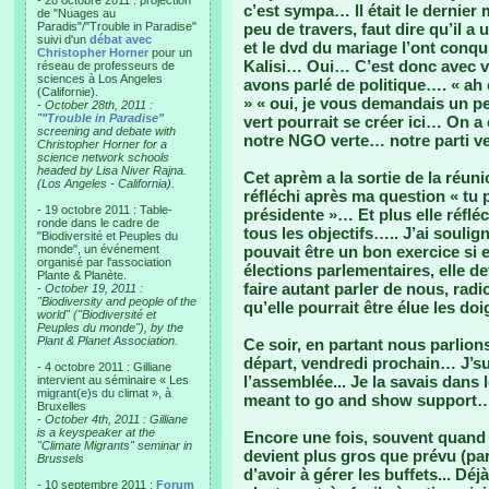
- 28 octobre 2011 : projection
c’est sympa… Il était le derni
de "Nuages au
Paradis"/"Trouble in Paradise"
peu de travers, faut dire qu’il a
suivi d'un
débat avec
et le dvd du mariage l’ont conqu
Christopher Horner
pour un
Kalisi… Oui… C’est donc avec v
réseau de professeurs de
sciences à Los Angeles
avons parlé de politique…. « ah o
(Californie).
» « oui, je vous demandais un p
-
October 28th, 2011 :
"
"Trouble in Paradise"
vert pourrait se créer ici… On a
screening and debate with
notre NGO verte… notre parti v
Christopher Horner for a
science network schools
headed by Lisa Niver Rajna.
Cet aprèm a la sortie de la réuni
(Los Angeles - California).
réfléchi après ma question « tu 
- 19 octobre 2011 : Table-
présidente »… Et plus elle réfléc
ronde dans le cadre de
tous les objectifs….. J’ai soulig
"Biodiversité et Peuples du
monde", un événement
pouvait être un bon exercice si 
organisé par l'association
élections parlementaires, elle de
Plante & Planète.
faire autant parler de nous, radio
-
October 19, 2011 :
"Biodiversity and people of the
qu’elle pourrait être élue les doi
world" ("Biodiversité et
Peuples du monde"), by the
Plant & Planet Association.
Ce soir, en partant nous parlio
départ, vendredi prochain… J’sui
- 4 octobre 2011 : Gilliane
l’assemblée... Je la savais dans 
intervient au séminaire « Les
migrant(e)s du climat », à
meant to go and show support
Bruxelles
-
October 4th, 2011 : Gilliane
is a keyspeaker at the
Encore une fois, souvent quand 
"Climate Migrants" seminar in
devient plus gros que prévu (par
Brussels
d’avoir à gérer les buffets... Déj
- 10 septembre 2011 :
Forum