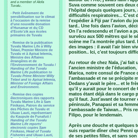
and a member of Alofa
Suva comme souvent ces deux dern
Tuvalu..
l’hôpital depuis quelques jours,
-
Petit événement de
difficultés respiratoires... C’est 
sensibilisation sur le climat
l’expédier à Fiji par l’avion du j
à l'occasion de la remise
d'une nouvelle donation
tard.. Une fois dans l’avion, déci
d'Hunamar et du CD
On l’a redescendu et l’avion a pu
d'Ecolo'zik aux écoles
primaires de Tuvalu
survécu aux 500 mètres qui le sé
scène me l’a montrée plus tard. 
-
Remise de la publication
des images : il avait l’air bien 
Tuvalu Marine Life à Willy
Telavi, Premier Ministre de
position.. Ici, c’est toujours dif
Tuvalu et à Apisai Ielemia,
Ministre des Affaires
étrangères et de
Au retour de chez Nala, j’ai fait 
l'Environnement de Tuvalu /
l’ancien ministre de l’éducation, u
Handing of the Tuvalu
Marine Life publication to
Marica, notre consul de France 
Tuvalu Prime Minister Willy
l’ambassade et ne se précipite m
Telavi and to Apisai Ielemia,
Dedans y’avait le père... et le fr
Minister of Foreign Affairs
and Environment.
qu’il y aurait pour le concert de
matos étant déjà dans le cargo po
- Remise des copies
électroniques des rapports
qu’il faut. Just’avant de tourner
Tuvalu Marine Life à Sam
péninsule, Panapasi et sa femme
Finikaso, Patron du service
l’ambassade de Taiwan... Pris r
des Pêches de Tuvalu et
Uluao Lauti, représentant
Filipo, pour le lendemain.
du Kaupule de Funafuti /
Handing of the Tuvalu
Marine Life reports’
Après une douche et quelques te
electronic copies Sam
suis repartie dîner chez Penni qu
Finikaso, Head of Tuvalu
Fisheries and Uluao Lauti,
de ses petites filles, et sans son