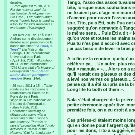
Tango, l’asso des assos tuvalue
durable.
-
From April 1st to 7th, 2011 :
tête, lorsque nous souhaitions en
For the national week for
ne fixaient pas d’age minimum 
sustainable development in
Ste Luce , "Our planet under
d’accord pour ouvrir l’assoc aux
water " comic book is used as
leur, Tito, puis Eti, puis Pua ont
a tool for the kids awareness
suggéré qu’on demande à Tango d
workshops (Martinique)
le même sens… Puis Eti a dit « l
- 1er avril 2011 de 17 à 19h :
qu’on vote et toutes les mains se
Ateliers sur le développement
durable avec promotion de la
Pua tu n’es pas d’accord avec ce
bande dessinée "
"A l'eau, la
j’ai pas besoin de lever le bras 
Terre"
" à la Maison du
Portugal, Cité Internationale
Universitaire de Paris.
A la fin de la réunion, quelqu’u
-
April, 1st, 2011 : Workshop
célébrer ça…. Un autre, plus réal
on CC at the International
“Cité Universitaire”’s House of
faut « manuia » »… Alors on a ap
Portugal with
“Our planet
qu’il restait des gâteaux et des 
under Water” portugese
version
(Paris, 14e).
a levé nos verres ou gâteaux… 
pense qu’il a été surpris de la b
- 26 mars 2011 à 15h : Table-
Long life to both of them ».
ronde sur les migrations à
l’auditorium du Palais de la
Porte dorée à Paris,
Nala s’était chargée de la prière
siège de la Cité nationale de
l’histoire de l’immigration.
petite cérémonie appéritive impro
-
March 26th, 2011 :
première fois, on a eu droit à un
Conference focusing on
climate migrations with a
screening of the France 5
Ces prières-ci étaient moins lon
documentary "Paradis en
qui en donne pour l’argent qu’ils
sursis" promoting Alofa Tuvalu
activities in Tuvalu, at the
pour les dons, Tito a suggéré, 
National “Cité for Immigration”