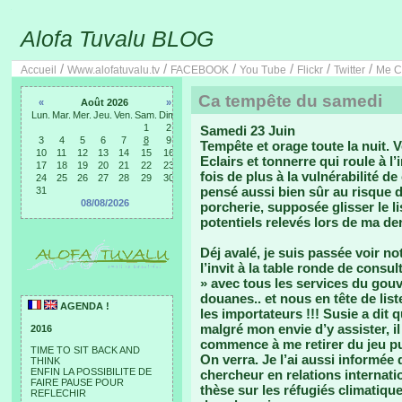
Alofa Tuvalu BLOG
/
/
/
/
/
/
Accueil
Www.alofatuvalu.tv
FACEBOOK
You Tube
Flickr
Twitter
Me C
Ca tempête du samedi
«
Août 2026
»
Lun.
Mar.
Mer.
Jeu.
Ven.
Sam.
Dim.
1
2
Samedi 23 Juin
3
4
5
6
7
8
9
Tempête et orage toute la nuit. V
10
11
12
13
14
15
16
Eclairs et tonnerre qui roule à l
17
18
19
20
21
22
23
fois de plus à la vulnérabilité de
24
25
26
27
28
29
30
pensé aussi bien sûr au risque d
31
08/08/2026
porcherie, supposée glisser le l
potentiels relevés lors de ma de
Déj avalé, je suis passée voir no
l’invit à la table ronde de consu
» avec tous les services du gouv
douanes.. et nous en tête de lis
AGENDA !
les importateurs !!! Susie a dit 
malgré mon envie d’y assister, i
2016
commence à me retirer du jeu pu
TIME TO SIT BACK AND
On verra. Je l’ai aussi informée
THINK
ENFIN LA POSSIBILITE DE
chercheur en relations internatio
FAIRE PAUSE POUR
thèse sur les réfugiés climatiques
REFLECHIR