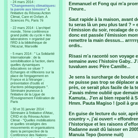
- 24 mars 2014 :
Emmanuel et Fong qui m’a promi
"Changements climatiques:
l’heure..
la parole aux témoins"
à
l'initiative du Réseau Action
Climat, Care et Oxfam. A
Saut rapide à la maison, avant de
Sciences Po, Paris 7è
tu seras là un peu plus tard ? »
- 22 mars 2014 : L'archipel
l’émission du soir, recalage de
monde, 7ème conférence
donc est passée l’émission mon
grand public du cycle « Iles
laboratoires » organisé par
remettre la main dessus... arrrrr
l'IRD à la bibliothèque de
ordis..
l’Alcazar, Marseille
- 5 mars 2014 : " La Solidarité
Risasi m’a raconté son voyage e
Internationale : de la
semaine avec l’histoire Gaby.. J’
sensibilisation à l'action, dans
quelles dynamiques
tuvaluen avec Père Camille...
éducatives se situer ?
Echanges et réflexions sur la
place de l'engagement en
Je sens la surcharge de boulot e
France et à l'étranger ;
ne puisse pas trop se déplacer a
présentation d'outils et
près, ce serait plus facile de la 
d'actions pédagogiques ".
Séminaire jeunesse à
J’avais même oublié que demain,
l'initiative de la Ligue de
Kamuta.. J’en ai bien reparlé à S
l'Enseignement Fédération de
Paris
Hmm. Pauta Magiso ! (poil à grat
- 30 et 31 janvier 2014 :
Séminaire à l'initiative d'Attac,
En guise de lecture du soir, ap
CRID et du Réseau Action
country », j’ai ouvert « effondr
Climat - "Quelles mobilisations
l’historique et les raisons d’ef
et quelles stratégies des
mouvements et organisations
Radanne avait dû laisser en 2005
dans la perspective de la
Manuia Tepo (bonne nuit)
Conférence des Nations-