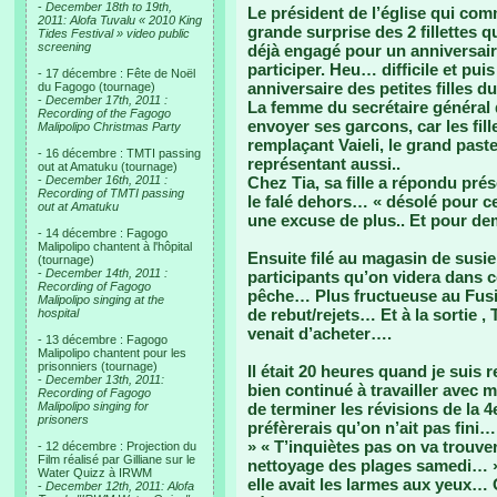
-
December 18th to 19th,
Le président de l’église qui com
2011: Alofa Tuvalu « 2010 King
grande surprise des 2 fillettes 
Tides Festival » video public
screening
déjà engagé pour un anniversaire
participer. Heu… difficile et puis
- 17 décembre : Fête de Noël
anniversaire des petites filles 
du Fagogo (tournage)
-
December 17th, 2011 :
La femme du secrétaire général 
Recording of the Fagogo
envoyer ses garcons, car les fil
Malipolipo Christmas Party
remplaçant Vaieli, le grand paste
- 16 décembre : TMTI passing
représentant aussi..
out at Amatuku (tournage)
-
December 16th, 2011 :
Chez Tia, sa fille a répondu prés
Recording of TMTI passing
le falé dehors… « désolé pour ce
out at Amatuku
une excuse de plus.. Et pour dem
- 14 décembre : Fagogo
Malipolipo chantent à l'hôpital
Ensuite filé au magasin de susi
(tournage)
-
December 14th, 2011 :
participants qu’on videra dans 
Recording of Fagogo
pêche… Plus fructueuse au Fusi 
Malipolipo singing at the
de rebut/rejets… Et à la sortie ,
hospital
venait d’acheter….
- 13 décembre : Fagogo
Malipolipo chantent pour les
prisonniers (tournage)
Il était 20 heures quand je suis r
-
December 13th, 2011:
bien continué à travailler avec m
Recording of Fagogo
Malipolipo singing for
de terminer les révisions de la 4e
prisoners
préfèrerais qu’on n’ait pas fini
» « T’inquiètes pas on va trouv
- 12 décembre : Projection du
Film réalisé par Gilliane sur le
nettoyage des plages samedi… »..
Water Quizz à IRWM
elle avait les larmes aux yeux… 
-
December 12th, 2011: Alofa