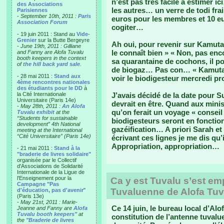
n’est pas très facile à estimer 
des Associations
les autres… un verre de todi fra
Parisiennes
-
September 10th, 2011 :
Paris
euros pour les membres et 10 e
Association Forum
cogiter…
- 19 juin 2011 : Stand au
Vide-
Grenier
sur la Butte Bergeyre
Ah oui, pour revenir sur Kamuta
-
June 19th, 2011 : Gilliane
le connaît bien » « Non, pas enco
and Fanny are Alofa Tuvalu
booth keepers in the context
sa quarantaine de cochons, il pou
of
the hill back yard sale
.
de biogaz… Pas con… « Kamuta, 
- 28 mai 2011 :
Stand aux
voir le biodigesteur mercredi pr
4ème rencontres nationales
des étudiants pour le DD
à
la Cité Internationale
J’avais décidé de la date pour Su
Universitaire (Paris 14e)
devrait en être. Quand aux mini
-
May 28th, 2011 :
An Alofa
qu’on ferait un voyage « consei
Tuvalu exhibit
at the
“Students for sustainable
biodigesteurs seront en foncti
development” 4th National
gazéification… A priori Sarah et
meeting at the International
“Cité Universitaire” (Paris 14e)
écrivant ces lignes je me dis qu’
Appropriation, appropriation…
- 21 mai 2011 :
Stand à la
"braderie de livres solidaire"
organisée par le Collectif
d'Associations de Solidarité
Internationale de la Ligue de
l'Enseignement pour la
Ca y est Tuvalu s’est em
Campagne "Pas
Tuvaluenne de Alofa Tu
d'éducation, pas d'avenir
"
(Paris 13e)
-
May 21st, 2011 : Marie-
Ce 14 juin, le bureau local d’Alof
Jeanne and Fanny are
Alofa
Tuvalu booth keepers"
at
constitution de l’antenne tuval
the
"Braderie de livres