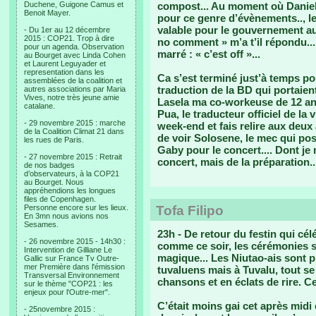
Duchene, Guigone Camus et
compost... Au moment où Daniel 
Benoit Mayer.
pour ce genre d’évènements.., le
valable pour le gouvernement aussi
- Du 1er au 12 décembre
2015 : COP21. Trop à dire
no comment » m’a t’il répondu... 
pour un agenda. Observation
marré : « c’est off »...
au Bourget avec Linda Cohen
et Laurent Leguyader et
representation dans les
Ca s’est terminé just’à temps po
assemblées de la coalition et
traduction de la BD qui portaien
autres associations par Maria
Vives, notre très jeune amie
Lasela ma co-workeuse de 12 ans
catalane.
Pua, le traducteur officiel de la v
- 29 novembre 2015 : marche
week-end et fais relire aux deu
de la Coalition Climat 21 dans
de voir Solosene, le mec qui po
les rues de Paris.
Gaby pour le concert.... Dont je 
- 27 novembre 2015 : Retrait
concert, mais de la préparation..
de nos badges
d’observateurs, à la COP21
au Bourget. Nous
appréhendions les longues
files de Copenhagen.
Personne encore sur les lieux.
Tofa Filipo
En 3mn nous avions nos
Sesames.
23h - De retour du festin qui cél
- 26 novembre 2015 - 14h30 :
comme ce soir, les cérémonies se
Intervention de Gilliane Le
magique... Les Niutao-ais sont p
Gallic sur France Tv Outre-
mer Première dans l'émission
tuvaluens mais à Tuvalu, tout
Transversal Environnement
chansons et en éclats de rire. Ce 
sur le thème "COP21 : les
enjeux pour l'Outre-mer".
C’était moins gai cet après midi
- 25novembre 2015 :