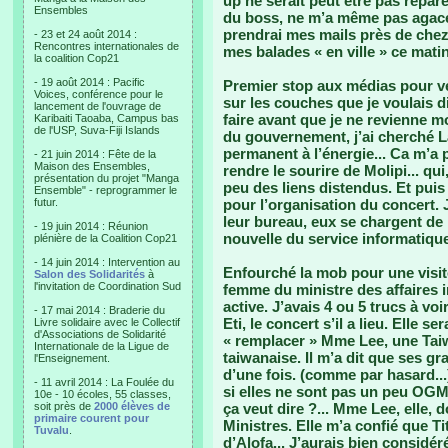
up ne serait peut être pas répar
Ensembles
du boss, ne m’a même pas agacée.
prendrai mes mails près de chez 
- 23 et 24 août 2014 :
Rencontres internationales de
mes balades « en ville » ce matin 
la coalition Cop21
- 19 août 2014 : Pacific
Premier stop aux médias pour vér
Voices, conférence pour le
sur les couches que je voulais di
lancement de l'ouvrage de
faire avant que je ne revienne 
Karibaiti Taoaba, Campus bas
de l'USP, Suva-Fiji Islands
du gouvernement, j’ai cherché L
permanent à l’énergie... Ca m’a 
- 21 juin 2014 : Fête de la
Maison des Ensembles,
rendre le sourire de Molipi... qu
présentation du projet "Manga
peu des liens distendus. Et puis 
Ensemble" - reprogrammer le
futur.
pour l’organisation du concert. 
leur bureau, eux se chargent de p
- 19 juin 2014 : Réunion
nouvelle du service informatique, 
plénière de la Coalition Cop21
- 14 juin 2014 : Intervention au
Enfourché la mob pour une visite
Salon des Solidarités
à
l'invitation de Coordination Sud
femme du ministre des affaires i
active. J’avais 4 ou 5 trucs à voi
- 17 mai 2014 : Braderie du
Eti, le concert s’il a lieu. Elle s
Livre solidaire avec le Collectif
d'Associations de Solidarité
« remplacer » Mme Lee, une Tai
Internationale de la Ligue de
taiwanaise. Il m’a dit que ses g
l'Enseignement.
d’une fois. (comme par hasard...)
- 11 avril 2014 : La Foulée du
si elles ne sont pas un peu OGM
10e - 10 écoles, 55 classes,
soit près de
2000 élèves de
ça veut dire ?... Mme Lee, elle
primaire courent pour
Ministres. Elle m’a confié que 
Tuvalu
.
d’Alofa... J’aurais bien considéré 