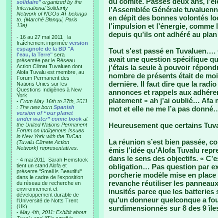
du comité. Passés deux ans, l’él
solidaire"
organized by the
International Solidarity
l’Assemblée Générale tuvaluenne
Network of NGOs AT belongs
en dépit des bonnes volontés lo
to. (Marché Blanqui, Paris
l’impulsion et l’énergie, comme
13e)
depuis qu’ils ont adhéré au plan
- 16 au 27 mai 2011 : la
fraîchement imprimée
version
espagnole de la BD "A
Tout s’est passé en Tuvaluen…. 
l'eau, la Terre"
sera
avait une question spécifique qu
présentée par le Réseau
Action Climat Tuvaluen dont
j’étais la seule à pouvoir répon
Alofa Tuvalu est membre, au
nombre de présents était de moi
Forum Permanent des
dernière. Il faut dire que la radio
Nations Unies sur les
Questions Indigènes à New
annonces et rappels aux adhéren
York.
platement « ah j’ai oublié… Afa m
-
From May 16th to 27th, 2011
: The new born
Spanish
mot et elle ne me l’a pas donné…
version of “our planet
under water” comic book
at
Heureusement que certains Tuv
the United Nations Permanent
Forum on Indigenous Issues
in New York with the TuCan
La réunion s’est bien passée, con
(Tuvalu Climate Action
Network) representatives.
émis l’idée qu’Alofa Tuvalu repren
dans le sens des objectifs. « C’
- 4 mai 2011: Sarah Hemstock
tient un stand Alofa et
obligation… Pas question par ex
présente "Small is Beautiful"
porcherie modèle mise en place
dans le cadre de l'exposition
revanche réutiliser les panneaux
du réseau de recherche en
environnement et
inusités parce que les batteries 
développement durable de
qu’un donneur quelconque a four
l'Université de Notts Trent
(Uk).
surdimensionnés sur 8 des 9 îles
-
May 4th, 2011: Exhibit about