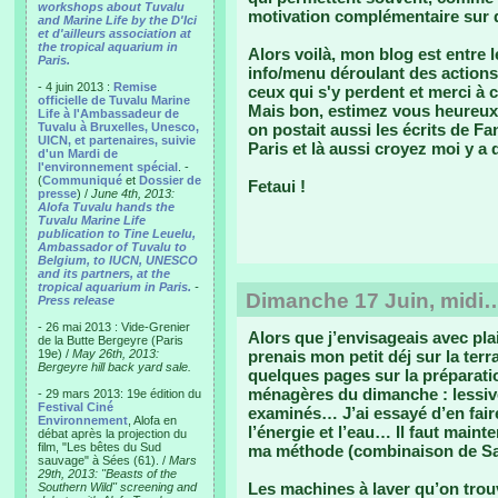
workshops about Tuvalu
motivation complémentaire sur q
and Marine Life by the D'Ici
et d'ailleurs association at
the tropical aquarium in
Alors voilà, mon blog est entre le
Paris.
info/menu déroulant des actions
- 4 juin 2013 :
Remise
ceux qui s'y perdent et merci à c
officielle de Tuvalu Marine
Mais bon, estimez vous heureux, o
Life à l'Ambassadeur de
Tuvalu à Bruxelles, Unesco,
on postait aussi les écrits de Fan
UICN, et partenaires, suivie
Paris et là aussi croyez moi y a d
d'un Mardi de
l'environnement spécial
. -
(
Communiqué
et
Dossier de
Fetaui !
presse
) /
June 4th, 2013:
Alofa Tuvalu hands the
Tuvalu Marine Life
publication to Tine Leuelu,
Ambassador of Tuvalu to
Belgium, to IUCN, UNESCO
and its partners, at the
tropical aquarium in Paris.
-
Dimanche 17 Juin, midi
Press release
- 26 mai 2013 : Vide-Grenier
Alors que j’envisageais avec plai
de la Butte Bergeyre (Paris
19e) /
May 26th, 2013:
prenais mon petit déj sur la terr
Bergeyre hill back yard sale.
quelques pages sur la préparat
ménagères du dimanche : lessiv
- 29 mars 2013: 19e édition du
Festival Ciné
examinés… J’ai essayé d’en faire
Environnement
, Alofa en
l’énergie et l’eau… Il faut main
débat après la projection du
film, "Les bêtes du Sud
ma méthode (combinaison de Sar
sauvage" à Sées (61). /
Mars
29th, 2013: "Beasts of the
Les machines à laver qu’on trouv
Southern Wild" screening and