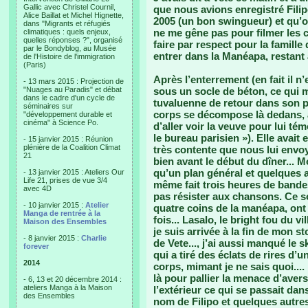
Gallic avec Christel Cournil,
que nous avions enregistré Filip
Alice Baillat et Michel Hignette,
2005 (un bon swingueur) et qu’on
dans "Migrants et réfugiés
ne me gêne pas pour filmer les c
climatiques : quels enjeux,
quelles réponses ?", organisé
faire par respect pour la famille 
par le Bondyblog, au Musée
entrer dans la Manéapa, restant 
de l'Histoire de l'immigration
(Paris)
Après l’enterrement (en fait il n
- 13 mars 2015 : Projection de
"Nuages au Paradis" et débat
sous un socle de béton, ce qui m
dans le cadre d'un cycle de
tuvaluenne de retour dans son p
séminaires sur
corps se décompose là dedans, au
"développement durable et
cinéma" à Science Po.
d’aller voir la veuve pour lui t
le bureau parisien »). Elle avait
- 15 janvier 2015 : Réunion
plénière de la Coalition Climat
très contente que nous lui envoy
21
bien avant le début du dîner... Mo
qu’un plan général et quelques a
- 13 janvier 2015 : Ateliers Our
Life 21, prises de vue 3/4
même fait trois heures de bandes.
avec 4D
pas résister aux chansons. Ce s
- 10 janvier 2015 :
Atelier
quatre coins de la manéapa, ont 
Manga de rentrée à la
fois... Lasalo, le bright fou du v
Maison des Ensembles
je suis arrivée à la fin de mon 
- 8 janvier 2015 :
Charlie
de Vete..., j’ai aussi manqué le 
forever
qui a tiré des éclats de rires d’
2014
corps, mimant je ne sais quoi....
là pour pallier la menace d’aver
- 6, 13 et 20 décembre 2014 :
ateliers Manga à la Maison
l’extérieur ce qui se passait dan
des Ensembles
nom de Filipo et quelques autres 