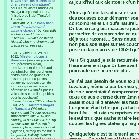
Tuvalu sur "les marins et le
aujourd’hui aux alentours d’un h
changement climatique"
pour les étudiants marins du
Nivaga II organisé par et à
Alors qu’il me faisait visiter so
l'initiative de Kaio (Funafuti -
des pousses pour démarrer son p
Tuvalu).
concombres et un oufa naturel… 
-
April 4th, 2012 :
Workshop
about "seafarers and
Dr Lee en anglais massacré juste
climate change"
by Kaio with
permettre de comprendre ce qu’il 
seafarers and trainees
(Funafuti – Tuvalu, on board
déjà tout raconté… Sans doute l
Nivaga) about environmental
non plus son sujet sur les couch
practices on vessels.
posé un lapin au rv de 13h30 qu
- Du 17 janvier au 24 mars
2012:
Mission biogaz à
Vers 5h quand je suis retournée 
Nanumea
(mise en place de
récupérateurs d'eau,
Heureusement que Dr Lee avait b
remplacement des réchauds,
poireauté une heure de plus…
construction des porcheries,
distributions de graines et
mise en place de jardins
Je n’ai pas besoin de vous expliq
potagers, nouveau train de
tuvaluen, même si par bonheur, 
formation pour un usage
pérenne des 4 unités par les
du soir consistait à comprendre
volontaires et ateliers publics
texte de susie censé durer 2mn en
pour la population)
-
From January 13th to March
avaient oublié d’enlever les faux
24th, 2012 :
Mission biogas
l’urgence était telle que j’ai fai
in Nanumea
Objectives :
horrifiée… plusieurs reprises d
insuring that the four digesters
implemented late 2010 are
le seul truc que sachent faire les
working to satisfaction, setting
couper les lignes plates qui sig
up one water tank at each
owners' place, build individual
piggeries, setting up the basis
Quelquefois c’est tellement ser
for garden, training owners
and workers as well as raising