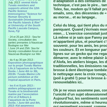
d’adaptation à des centaines de
July, 2013:
several Alofa
technique, c'est pas le pire... t
Tuvalu members and
supports attend the 12th
Telex, fax, modem qu’il fallait p
Pacific Science
emails, sms, des décennies de «
Intercongress "Science for
au morse... et au langage..
Human Security &
Sustainable Development in
the Pacific Islands & Rim"
Celui du blog, qui tient plus d
at University of the South
Pacific Laucala Campus,
paniquant. Quand j’écrivais mon j
Suva, Fiji
mien… L’exercice consistait jus
- 24 et 25 juin 2013 : Sea for
Là même si je sais que Fanny pass
Society, consultation des
m’appartient plus, et pourtant c’e
parties prenantes à Nausicaa-
souvenir, pour les amis, les pro
Boulogne sur Mer
/
June 24 and 25th: Sea for
les couleurs. Et en longueur parf
Society consultation forum at
lignes sur un gecko qui me rega
Nausicaa-Boulogne sur Mer.
démarrer, avec le même plaisir à
- du 4 au 30 juin 2013 :
d’Alofa, les ateliers biogas, les 
Exposition photographique
traditionnelles, les émissions rad
sur le projet Tuvalu Marine
Life à l'aquarium de la Porte
brosse à dent électrique tombée 
Dorée. /
June 4th to 30t,
le nettoyage avec la croix rouge, 
2013h: Tuvalu Marine Life
picture exhibition at the
(poil à gratté !) pour la brosse 
tropical aquarium in Paris.
renouvelables ici..
- les 6 et 8 juin 2013 :
ateliers pédagogiques sur
Ok je ne vous assomme pas, com
Tuvalu et la biodiversité
l’unicité d’un sujet obsessionnel 
marine par l'association
d'Ici et d'Ailleurs à
Aujourd’hui, les sentiments sont
l'aquarium de la Porte
révolutionnaire, même si heureu
Dorée. /
June 6th and 8th,
2013: Kid awareness
qui permettent souvent, comme 