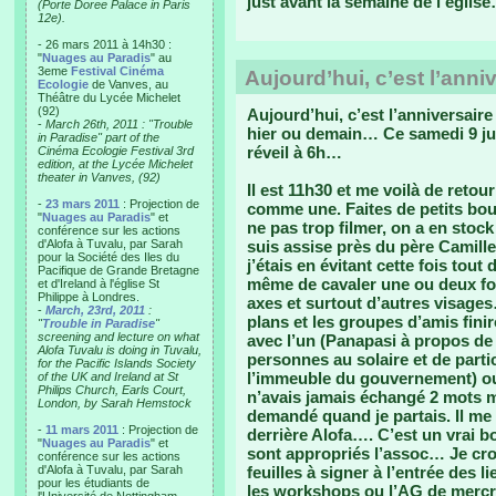
just’avant la semaine de l’églis
(Porte Doree Palace in Paris
12e).
- 26 mars 2011 à 14h30 :
"
Nuages au Paradis
" au
3eme
Festival Cinéma
Aujourd’hui, c’est l’anni
Ecologie
de Vanves, au
Théâtre du Lycée Michelet
(92)
Aujourd’hui, c’est l’anniversaire
-
March 26th, 2011 : "Trouble
hier ou demain… Ce samedi 9 ju
in Paradise" part of the
réveil à 6h…
Cinéma Ecologie Festival 3rd
edition, at the Lycée Michelet
theater in Vanves, (92)
Il est 11h30 et me voilà de retou
-
23 mars 2011
: Projection de
comme une. Faites de petits bout
"
Nuages au Paradis
" et
ne pas trop filmer, on a en stock
conférence sur les actions
d'Alofa à Tuvalu, par Sarah
suis assise près du père Camille
pour la Société des Iles du
j’étais en évitant cette fois to
Pacifique de Grande Bretagne
même de cavaler une ou deux foi
et d'Ireland à l'église St
Philippe à Londres.
axes et surtout d’autres visage
-
March, 23rd, 2011
:
plans et les groupes d’amis fin
"
Trouble in Paradise
"
screening and lecture on what
avec l’un (Panapasi à propos de 
Alofa Tuvalu is doing in Tuvalu,
personnes au solaire et de parti
for the Pacific Islands Society
l’immeuble du gouvernement) ou
of the UK and Ireland at St
Philips Church, Earls Court,
n’avais jamais échangé 2 mots m
London, by Sarah Hemstock
demandé quand je partais. Il me s
-
11 mars 2011
: Projection de
derrière Alofa…. C’est un vrai 
"
Nuages au Paradis
" et
sont appropriés l’assoc… Je crois
conférence sur les actions
d'Alofa à Tuvalu, par Sarah
feuilles à signer à l’entrée des
pour les étudiants de
les workshops ou l’AG de mercr