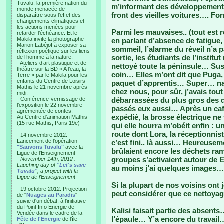
Tuvalu, la première nation du
m’informant des développements 
monde menacée de
front des vieilles voitures…. Fo
disparaître sous l’effet des
changements climatiques et
les actions menées pour
Parmi les mauvaises.. (tout est rel
retarder l’échéance. Et le
Makila invite la photographe
en parlant d’absence de fatigue
Marion Labéjof à exposer sa
sommeil, l’alarme du réveil n’a p
réflexion poétique sur les liens
sortie, les étudiants de l’institu
de l’homme à la nature.
- Ateliers d’art plastique et de
nettoyé toute la péninsule… Susi
théâtre sur la BD « A l’eau, la
coin… Elles m’ont dit que Puga,
Terre » par le Makila pour les
enfants du Centre de Loisirs
paquet d’apprentis… Super… nav
Mathis le 21 novembre après-
chez nous, pour sûr, j’avais tou
midi.
- Conférence-vernissage de
débarrassées du plus gros des d
l’exposition le 22 novembre
passés eux aussi… Après un café
agrémentée de contes.
expédié, la brosse électrique ne
Au Centre d’animation Mathis
(15 rue Mathis, Paris 19e)
qui elle hourra m’obéit enfin : u
route dont Lora, la réceptionnis
- 14 novembre 2012:
Lancement de l'opération
c’est fini.. là aussi… Heureusem
"Sauvons Tuvalu"
avec la
brûlaient encore les déchets ram
Ligue de l'Enseignement
groupes s’activaient autour de E
- November 14th, 2012 :
Lauching day of
"Let's save
au moins j’ai quelques images…
Tuvalu"
, a project with la
Ligue de l'Enseignement
Si la plupart de nos voisins ont 
- 19 octobre 2012: Projection
peut considérer que ce nettoyag
de "
Nuages au Paradis
"
suivie d'un débat, à l'initiative
du Point Info Energie de
Kalisi faisait partie des absents… 
Vendée dans le cadre de la
l’épaule… Y’a encore du travail…
Fête de l'Energie
de l'île