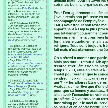
demain matin pour nettoyer les 
projet "Tuvalu Marine Life",
soir mais bon j’ai organisé notre
organise, avec son
association
Pala Dalik
(l’écho
du récif), une conférence
Pour l’enregistrement de l’émiss
intitulée « Etat de santé des
j’avais remis son pré-texte en an
récifs calédoniens: Qui fait
quoi ? »
accompagnée de l’employée qui t
-
June 6th, 2012: Sandrine
TMC) avait traduit son texte mai
Job, AlofaTuvalu’s expert on
the Tuvalu Marine Life project,
appartenant à Fidji la plus proc
sets up a conference about
pas totalement couramment pour s
Reefs’ health in New
bien sûr, n’en menait pas bien l
Caledonia with her NGO:
Pala
Dalik
(the reef’s echoes).
font la série quotidienne, s’inst
réfrigère. Tous sont toujours très
- 15 mai 2012: Gilliane est
l'invitée de Patricia Ricard et
fait mais c’est clairement une é
Marie-Pierre Cabello aux
Mardis de l'Environnement
On a réussi à monter une partie 
spécial "Rio+20"
-
May 15th, 2012:
«
Mais pas tout… retour à 13h aprè
Environment on Tuesday »
d’enregistrer l’émission de bla
conference on “Rio +20”
with screening of some of the
temps ? ½ H, elles en étaient à
video shot during the last
l’hôtel pour vérifier que le conc
missions. (Paris)
vendredi.. y’a un hic… une réser
- 13 mai 2012: stand Alofa
qui ? » « les affaires Etrangère
Tuvalu au
Vide-Grenier de la
Avafoa , qui ne rêve que d’une c
Butte Bergeyre
(Paris)
-
May 13th, 2012: Alofa Tuvalu
pour que sa femme y assiste… Ef
booth at the
Bergeyre hill
allait avoir l’occasion de voir e
back yard sale
. (Paris)
problème. On va trouver un terra
- 13 mai 2012 de 11h10 à
fundraisng pour le noel du servi
11h30: Gilliane est l'invitée
sa partie et en contre partie, il
d'Anne Cécile Bras dans