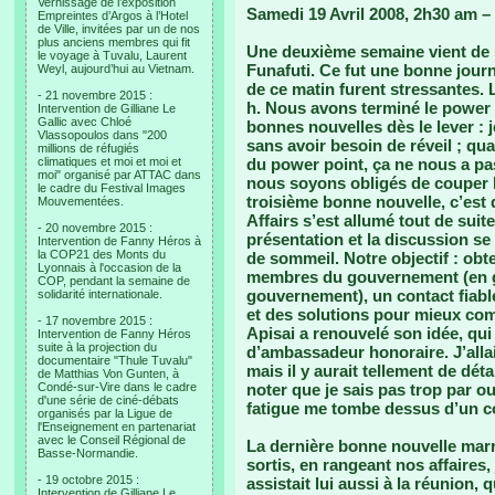
Vernissage de l’exposition
Samedi 19 Avril 2008, 2h30 am – 
Empreintes d’Argos à l’Hotel
de Ville, invitées par un de nos
plus anciens membres qui fit
Une deuxième semaine vient de s
le voyage à Tuvalu, Laurent
Funafuti. Ce fut une bonne journ
Weyl, aujourd’hui au Vietnam.
de ce matin furent stressantes. 
- 21 novembre 2015 :
h. Nous avons terminé le power p
Intervention de Gilliane Le
Gallic avec Chloé
bonnes nouvelles dès le lever : 
Vlassopoulos dans "200
sans avoir besoin de réveil ; qu
millions de réfugiés
climatiques et moi et moi et
du power point, ça ne nous a pas
moi" organisé par ATTAC dans
nous soyons obligés de couper 
le cadre du Festival Images
troisième bonne nouvelle, c’est 
Mouvementées.
Affairs s’est allumé tout de suit
- 20 novembre 2015 :
présentation et la discussion s
Intervention de Fanny Héros à
la COP21 des Monts du
de sommeil. Notre objectif : obte
Lyonnais à l'occasion de la
membres du gouvernement (en g
COP, pendant la semaine de
gouvernement), un contact fiab
solidarité internationale.
et des solutions pour mieux com
- 17 novembre 2015 :
Apisai a renouvelé son idée, qui 
Intervention de Fanny Héros
suite à la projection du
d’ambassadeur honoraire. J’all
documentaire "Thule Tuvalu"
mais il y aurait tellement de déta
de Matthias Von Gunten, à
Condé-sur-Vire dans le cadre
noter que je sais pas trop par ou
d'une série de ciné-débats
fatigue me tombe dessus d’un c
organisés par la Ligue de
l'Enseignement en partenariat
avec le Conseil Régional de
La dernière bonne nouvelle marr
Basse-Normandie.
sortis, en rangeant nos affaires
- 19 octobre 2015 :
assistait lui aussi à la réunion, 
Intervention de Gilliane Le