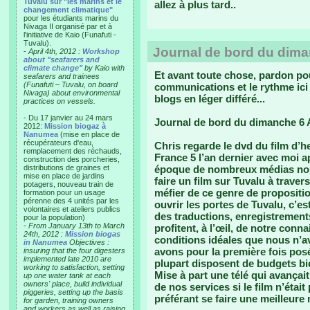
Tuvalu sur "les marins et le
allez à plus tard..
changement climatique"
pour les étudiants marins du
Nivaga II organisé par et à
l'initiative de Kaio (Funafuti -
Tuvalu).
Journal de bord du dima
-
April 4th, 2012 :
Workshop
about "seafarers and
climate change"
by Kaio with
Et avant toute chose, pardon pou
seafarers and trainees
(Funafuti – Tuvalu, on board
communications et le rythme ici
Nivaga) about environmental
blogs en léger différé...
practices on vessels.
- Du 17 janvier au 24 mars
Journal de bord du dimanche 6 A
2012:
Mission biogaz à
Nanumea
(mise en place de
récupérateurs d'eau,
Chris regarde le dvd du film d’he
remplacement des réchauds,
France 5 l’an dernier avec moi 
construction des porcheries,
distributions de graines et
époque de nombreux médias nous 
mise en place de jardins
faire un film sur Tuvalu à traver
potagers, nouveau train de
méfier de ce genre de propositio
formation pour un usage
pérenne des 4 unités par les
ouvrir les portes de Tuvalu, c’es
volontaires et ateliers publics
des traductions, enregistrements
pour la population)
-
From January 13th to March
profitent, à l’œil, de notre con
24th, 2012 :
Mission biogas
conditions idéales que nous n’
in Nanumea
Objectives :
avons pour la première fois posé
insuring that the four digesters
implemented late 2010 are
plupart disposent de budgets bi
working to satisfaction, setting
Mise à part une télé qui avança
up one water tank at each
owners' place, build individual
de nos services si le film n’éta
piggeries, setting up the basis
préférant se faire une meilleure 
for garden, training owners
and workers as well as raising