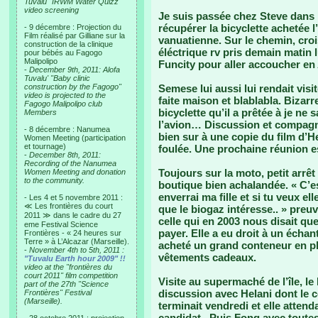
Tuvalu "IRWM Water Quizz"
video screening
Je suis passée chez Steve dans
récupérer la bicyclette achetée l
- 9 décembre : Projection du
Film réalisé par Gilliane sur la
vanuatienne. Sur le chemin, cro
construction de la clinique
éléctrique rv pris demain matin 
pour bébés au Fagogo
Malipolipo
Funcity pour aller accoucher en 
-
December 9th, 2011: Alofa
Tuvalu' "Baby clinic
construction by the Fagogo"
Semese lui aussi lui rendait vis
video is projected to the
faite maison et blablabla. Bizar
Fagogo Malipolipo club
bicyclette qu’il a prêtée à je ne
Members
l’avion… Discussion et compagn
- 8 décembre : Nanumea
bien sur à une copie du film d’He
Women Meeting (participation
et tournage)
foulée. Une prochaine réunion e
-
December 8th, 2011:
Recording of the Nanumea
Toujours sur la moto, petit arrê
Women Meeting and donation
to the community.
boutique bien achalandée. « C’e
enverrai ma fille et si tu veux e
- Les 4 et 5 novembre 2011 :
≪ Les frontières du court
que le biogaz intéresse.. » preu
2011 ≫ dans le cadre du 27
celle qui en 2003 nous disait que
eme Festival Science
payer. Elle a eu droit à un échan
Frontières - « 24 heures sur
Terre » à L’Alcazar (Marseille).
acheté un grand conteneur en pla
-
November 4th to 5th, 2011 :
vêtements cadeaux.
"Tuvalu Earth hour 2009" !!
video at the "frontières du
court 2011" film competition
Visite au supermaché de l’île, l
part of the 27th "Science
discussion avec Helani dont le c
Frontières" Festival
(Marseille).
terminait vendredi et elle attenda
candidat.. Puis Fong avec toutes 