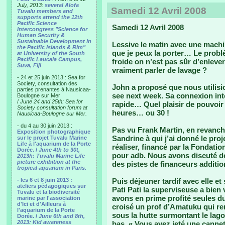
July, 2013:
several Alofa
Samedi 12 Avril 2008
Tuvalu members and
supports attend the 12th
Pacific Science
Samedi 12 Avril 2008
Intercongress "Science for
Human Security &
Sustainable Development in
Lessive le matin avec une machi
the Pacific Islands & Rim"
que je peux la porter… Le problè
at University of the South
Pacific Laucala Campus,
froide on n’est pas sûr d’enleve
Suva, Fiji
vraiment parler de lavage ?
- 24 et 25 juin 2013 : Sea for
Society, consultation des
John a proposé que nous utilisio
parties prenantes à Nausicaa-
see next week. Sa connexion inte
Boulogne sur Mer
/
June 24 and 25th: Sea for
rapide… Quel plaisir de pouvoir
Society consultation forum at
heures… ou 30 !
Nausicaa-Boulogne sur Mer.
- du 4 au 30 juin 2013 :
Pas vu Frank Martin, en revanc
Exposition photographique
Sandrine à qui j’ai donné le pr
sur le projet Tuvalu Marine
Life à l'aquarium de la Porte
réaliser, financé par la Fondatio
Dorée. /
June 4th to 30t,
pour adb. Nous avons discuté de
2013h: Tuvalu Marine Life
picture exhibition at the
des pistes de financeurs additio
tropical aquarium in Paris.
- les 6 et 8 juin 2013 :
Puis déjeuner tardif avec elle et 
ateliers pédagogiques sur
Pati Pati la superviseuse a bien
Tuvalu et la biodiversité
avons en prime profité seules du 
marine par l'association
d'Ici et d'Ailleurs à
croisé un prof d’Amatuku qui rent
l'aquarium de la Porte
sous la hutte surmontant le lag
Dorée. /
June 6th and 8th,
2013: Kid awareness
bas. « Vous avez jeté une cannet