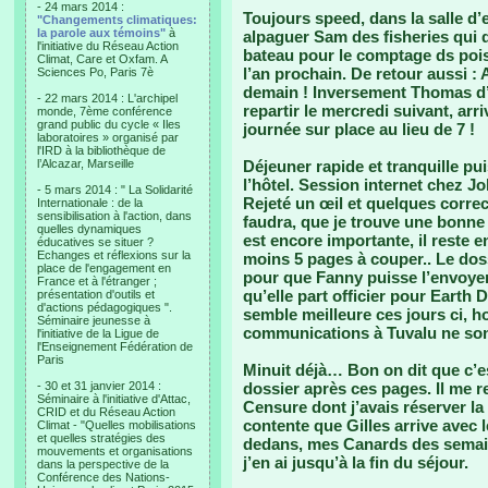
- 24 mars 2014 :
Toujours speed, dans la salle 
"Changements climatiques:
la parole aux témoins"
à
alpaguer Sam des fisheries qui d
l'initiative du Réseau Action
bateau pour le comptage ds pois
Climat, Care et Oxfam. A
l’an prochain. De retour aussi : 
Sciences Po, Paris 7è
demain ! Inversement Thomas d’A
- 22 mars 2014 : L'archipel
repartir le mercredi suivant, ar
monde, 7ème conférence
grand public du cycle « Iles
journée sur place au lieu de 7 !
laboratoires » organisé par
l'IRD à la bibliothèque de
l’Alcazar, Marseille
Déjeuner rapide et tranquille pui
l’hôtel. Session internet chez J
- 5 mars 2014 : " La Solidarité
Rejeté un œil et quelques corre
Internationale : de la
sensibilisation à l'action, dans
faudra, que je trouve une bonne
quelles dynamiques
est encore importante, il reste
éducatives se situer ?
Echanges et réflexions sur la
moins 5 pages à couper.. Le dossi
place de l'engagement en
pour que Fanny puisse l’envoyer
France et à l'étranger ;
qu’elle part officier pour Earth 
présentation d'outils et
d'actions pédagogiques ".
semble meilleure ces jours ci, h
Séminaire jeunesse à
communications à Tuvalu ne sont
l'initiative de la Ligue de
l'Enseignement Fédération de
Paris
Minuit déjà… Bon on dit que c’e
- 30 et 31 janvier 2014 :
dossier après ces pages. Il me r
Séminaire à l'initiative d'Attac,
Censure dont j’avais réserver la 
CRID et du Réseau Action
contente que Gilles arrive avec 
Climat - "Quelles mobilisations
et quelles stratégies des
dedans, mes Canards des semain
mouvements et organisations
j’en ai jusqu’à la fin du séjour.
dans la perspective de la
Conférence des Nations-