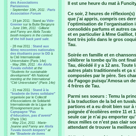
des Associations
Il est une heure du mat à Funcit
Parisiennes
-
September 10th, 2011 :
Paris
Ce soir, 2 heures de réflexion(s)
Association Forum
que j’ai appris, compris ces der
- 19 juin 2011 : Stand au
Vide-
l’optimisation de l’organisation i
Grenier
sur la Butte Bergeyre
-
June 19th, 2011 : Gilliane
consolidés parfums et autres cad
and Fanny are Alofa Tuvalu
et en particulier à Mme Gailliot,
booth keepers in the context
font très jolis dans le gros coqu
of
the hill back yard sale
.
Tau.
- 28 mai 2011 :
Stand aux
4ème rencontres nationales
des étudiants pour le DD
à
Soirée en famille et en chansons
la Cité Internationale
célébrer la tombe qu’ils ont fin
Universitaire (Paris 14e)
-
May 28th, 2011 :
An Alofa
Tau, décédé il y a 12 ans. Toute 
Tuvalu exhibit
at the
autres plats traditionnels et ça
“Students for sustainable
composées par le père. Ses chan
development” 4th National
meeting at the International
du Fagogo puisqu’Amosa un des
“Cité Universitaire” (Paris 14e)
4 frères de Tau.
- 21 mai 2011 :
Stand à la
"braderie de livres solidaire"
Parmi ses soeurs : Temu la princi
organisée par le Collectif
à la traduction de la bd en tuva
d'Associations de Solidarité
Internationale de la Ligue de
partions et a eu droit bien sur à
l'Enseignement pour la
poignée d’écolières entre 11 et 1
Campagne "Pas
d'éducation, pas d'avenir
"
seule car je n’ai pu emporter qu’
(Paris 13e)
deux milles ce n’est pas clair s
-
May 21st, 2011 : Marie-
Jeanne and Fanny are
Alofa
attendant de trouver la meilleure
Tuvalu booth keepers"
at
the
"Braderie de livres