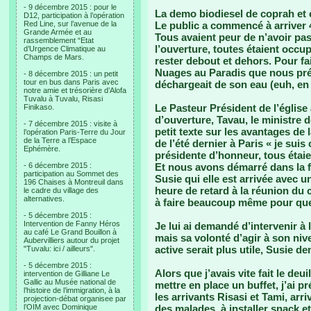
- 9 décembre 2015 : pour le
La demo biodiesel de coprah et 
D12, participation à l’opération
Red Line, sur l’avenue de la
Le public a commencé à arriver 4
Grande Armée et au
Tous avaient peur de n’avoir pas 
rassemblement “Etat
l’ouverture, toutes étaient occu
d’Urgence Climatique au
Champs de Mars.
rester debout et dehors. Pour fa
Nuages au Paradis que nous pré
- 8 décembre 2015 : un petit
tour en bus dans Paris avec
déchargeait de son eau (euh, en 3
notre amie et trésorière d’Alofa
Tuvalu à Tuvalu, Risasi
Le Pasteur Président de l’église 
Finikaso.
d’ouverture, Tavau, le ministre 
- 7 décembre 2015 : visite à
petit texte sur les avantages de 
l’opération Paris-Terre du Jour
de la Terre a l’Espace
de l’été dernier à Paris « je suis
Ephémère.
présidente d’honneur, tous étaient
- 6 décembre 2015 :
Et nous avons démarré dans la f
participation au Sommet des
Susie qui elle est arrivée avec u
196 Chaises à Montreuil dans
heure de retard à la réunion du
le cadre du village des
alternatives.
à faire beaucoup même pour quel
- 5 décembre 2015 :
Intervention de Fanny Héros
Je lui ai demandé d’intervenir à
au café Le Grand Bouillon à
mais sa volonté d’agir à son niv
Aubervilliers autour du projet
active serait plus utile, Susie d
"Tuvalu: ici / ailleurs".
- 5 décembre 2015 :
Alors que j’avais vite fait le de
intervention de Gilliane Le
Gallic au Musée national de
mettre en place un buffet, j’ai 
l’histoire de l’immigration, à la
les arrivants Risasi et Tami, ar
projection-débat organisee par
l’OIM avec Dominique
des malades, à installer snack et