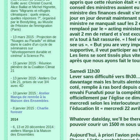
appris que cette réunion était «
Gallic avec Christel Cournil,
conseil des ministres avaient eu 
Alice Baillat et Michel Hignette,
dans "Migrants et réfugiés
ministre des finances devait s’
climatiques : quels enjeux,
jour en jour devrait maintenant 
quelles réponses ?", organisé
par le Bondyblog, au Musée
ministre ne manquait sauf les 2 
de l'Histoire de l'immigration
remplacé par le « acting minister 
(Paris)
avait 2 mn de retard et s’est exc
- 13 mars 2015 : Projection de
m’a tout à fait rassurée. « I fee
"Nuages au Paradis" et débat
see us ». « But you are very imp
dans le cadre d'un cycle de
séminaires sur
supportive, il veut participer au t
"développement durable et
Les liens se sont tissés plus v
cinéma" à Science Po.
après que nous ayons fait le tour
- 15 janvier 2015 : Réunion
plénière de la Coalition Climat
Samedi 11h30
21
Lever sans difficulté vers 8h30…
- 13 janvier 2015 : Ateliers Our
davantage mais les bruits alento
Life 21, prises de vue 3/4
avec 4D
coté, remplie à ras bord depuis q
envahi Funafuti pour la compétit
- 10 janvier 2015 :
Atelier
Manga de rentrée à la
officiellement par l’église ce d
Maison des Ensembles
mercredi selon les interlocuteu
l’éducation lit « mercredi 22 avri
- 8 janvier 2015 :
Charlie
forever
Whatever date/day, we’ll be th
2014
pouvoir courir un 1500 m sous u
- 6, 13 et 20 décembre 2014 :
ateliers Manga à la Maison
Aujourd’hui, à priori l’avion pré
des Ensembles