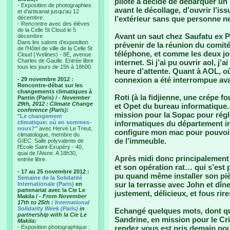
pilote a décidé de débarquer un p
- Exposition de photographies
avant le décollage, d’ouvrir l’is
et d’artisanat jusqu’au 12
décembre.
l’extérieur sans que personne ne
- Rencontre avec des élèves
de la Celle St Cloud le 5
Avant un saut chez Saufatu ex PM
décembre
Dans les salons d’exposition
prévenir de la réunion du comité
de l’Hôtel de ville de la Celle St
téléphone, et comme les deux jo
Cloud (Yvelines) - 8E, avenue
Charles de Gaulle. Entrée libre
internet. Si j’ai pu ouvrir aol, 
tous les jours de 15h à 18h00.
heure d’attente. Quant à AOL, où
connexion a été interrompue avan
- 29 novembre 2012 :
Rencontre-débat sur les
changements climatiques à
Roti (à la fidjienne, une crépe fo
Pantin (Paris) /
- November
29th, 2012 : Climate Change
et Opet du bureau informatique.
conference (Paris)
:
mission pour la Sopac pour rég
"Le changement
climatique: où en sommes-
informatiques du département i
nous?"
avec Hervé Le Treut,
configure mon mac pour pouvoir 
climatologue, membre du
de l’immeuble.
GIEC. Salle polyvalente de
l’Ecole Saint-Exupéry - 40,
quai de l’Aisne. A 18h30,
Après midi donc principalement
entrée libre.
et son opération rat… qui s’est
- 17 au 25 novembre 2012 :
pu quand même installer son pi
Semaine de la Solidarité
sur la terrasse avec John et dîne
Internationale (Paris)
en
partenariat avec la Cie Le
justement, délicieux, et fous rire
Makila /
- From November
17th to 25th :
International
Solidarity Week (Paris)
in
Echangé quelques mots, dont qu
partnership with la Cie Le
Sandrine, en mission pour le Cri
Makila
:
- Exposition photographique :
rendez vous est pris demain pou