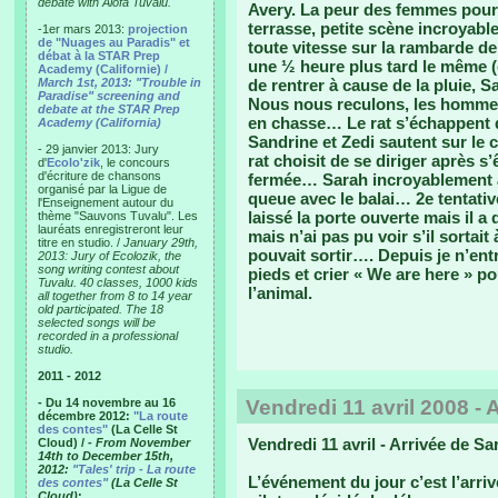
debate with Alofa Tuvalu.
Avery. La peur des femmes pour l
terrasse, petite scène incroyable
-1er mars 2013:
projection
de "Nuages au Paradis" et
toute vitesse sur la rambarde de 
débat à la STAR Prep
une ½ heure plus tard le même (
Academy (Californie) /
March 1st, 2013: "Trouble in
de rentrer à cause de la pluie, 
Paradise" screening and
Nous nous reculons, les hommes
debate at the STAR Prep
en chasse… Le rat s’échappent d
Academy (California)
Sandrine et Zedi sautent sur le
- 29 janvier 2013: Jury
rat choisit de se diriger après s
d'
Ecolo'zik
, le concours
d'écriture de chansons
fermée… Sarah incroyablement agi
organisé par la Ligue de
queue avec le balai… 2e tentativ
l'Enseignement autour du
laissé la porte ouverte mais il a 
thème "Sauvons Tuvalu". Les
lauréats enregistreront leur
mais n’ai pas pu voir s’il sortait
titre en studio. /
January 29th,
pouvait sortir…. Depuis je n’ent
2013: Jury of Ecolozik, the
song writing contest about
pieds et crier « We are here » p
Tuvalu. 40 classes, 1000 kids
l’animal.
all together from 8 to 14 year
old participated. The 18
selected songs will be
recorded in a professional
studio.
2011 - 2012
- Du 14 novembre au 16
Vendredi 11 avril 2008 - 
décembre 2012:
"La route
des contes"
(La Celle St
Vendredi 11 avril - Arrivée de Sa
Cloud) /
- From November
14th to December 15th,
2012:
"Tales' trip - La route
L’événement du jour c’est l’arri
des contes"
(La Celle St
Cloud)
: