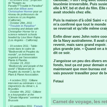
- 28 octobre 2011 : projection
de "Nuages au
leucémie irreversible. Puis susie
Paradis"/"Trouble in Paradise"
elle à NY, bd et dvd du film. Ell
suivi d'un
débat avec
Christopher Horner
pour un
avait stockés chez elle.
réseau de professeurs de
sciences à Los Angeles
Puis la maison d’à côté Saini «
(Californie).
-
October 28th, 2011 :
m’a confirmé que tout le monde
"
"Trouble in Paradise"
se reverrait et qu’elle même crai
screening and debate with
Christopher Horner for a
science network schools
Enfin diner avec John notre coor
headed by Lisa Niver Rajna.
de la Navy australienne. Il avait
(Los Angeles - California).
revenir, mais sans grand espoir.
- 19 octobre 2011 : Table-
plus grande joie. « Quand on a tuv
ronde dans le cadre de
"Biodiversité et Peuples du
dit ce soir.
monde", un événement
organisé par l'association
Plante & Planète.
J’angoisse un peu des divers en
-
October 19, 2011 :
fonds, tout ça est pour demain e
"Biodiversity and people of the
maintenant que mon bureau est p
world" ("Biodiversité et
Peuples du monde"), by the
vais pouvoir travailler pour de b
Plant & Planet Association.
- 4 octobre 2011 : Gilliane
Fetaui
intervient au séminaire « Les
migrant(e)s du climat », à
Bruxelles
-
October 4th, 2011 : Gilliane
is a keyspeaker at the
"Climate Migrants" seminar in
Brussels
Carnet de voyage, les ret
- 10 septembre 2011 :
Forum