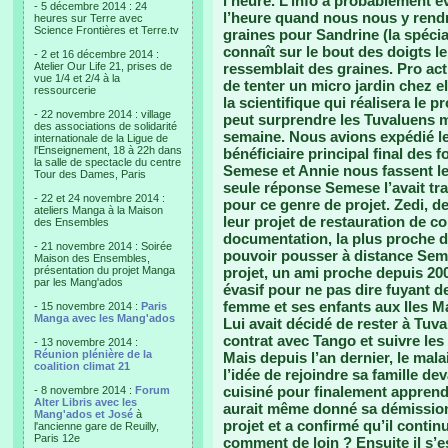
l’heure. L’info a probablement é
- 5 décembre 2014 : 24
l’heure quand nous nous y rendr
heures sur Terre avec
Science Frontières et Terre.tv
graines pour Sandrine (la spécial
connaît sur le bout des doigts 
- 2 et 16 décembre 2014 :
Atelier Our Life 21, prises de
ressemblait des graines. Pro act
vue 1/4 et 2/4 à la
de tenter un micro jardin chez 
ressourcerie
la scientifique qui réalisera le 
- 22 novembre 2014 : village
peut surprendre les Tuvaluens m
des associations de solidarité
semaine. Nous avions expédié le 
internationale de la Ligue de
l'Enseignement, 18 à 22h dans
bénéficiaire principal final des 
la salle de spectacle du centre
Semese et Annie nous fassent le
Tour des Dames, Paris
seule réponse Semese l’avait t
- 22 et 24 novembre 2014 :
pour ce genre de projet. Zedi, d
ateliers Manga à la Maison
leur projet de restauration de cor
des Ensembles
documentation, la plus proche de
- 21 novembre 2014 : Soirée
pouvoir pousser à distance Semes
Maison des Ensembles,
présentation du projet Manga
projet, un ami proche depuis 200
par les Mang'ados
évasif pour ne pas dire fuyant d
femme et ses enfants aux Iles Ma
- 15 novembre 2014 :
Paris
Manga avec les Mang'ados
Lui avait décidé de rester à Tuv
contrat avec Tango et suivre les
- 13 novembre 2014 :
Réunion plénière de la
Mais depuis l’an dernier, le malais
coalition climat 21
l’idée de rejoindre sa famille de
cuisiné pour finalement apprendre
- 8 novembre 2014 :
Forum
Alter Libris avec les
aurait même donné sa démission 
Mang'ados et José
à
projet et a confirmé qu’il continu
l'ancienne gare de Reuilly,
Paris 12e
comment de loin ? Ensuite il s’e