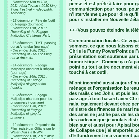
-
December 18th to 19th,
pense et est prête à faire pour 
2011: Alofa Tuvalu « 2010 King
communication pour nous, pour
Tides Festival » video public
screening
n’intervienne que pour dire qu’il
pour s’installer en Nouvelle Zé
- 17 décembre : Fête de Noël
du Fagogo (tournage)
-
December 17th, 2011 :
+++Vous pouvez éteindre la télé
Recording of the Fagogo
Malipolipo Christmas Party
Communication locale.. Ce voya
- 16 décembre : TMTI passing
sommes, ce que nous faisons et
out at Amatuku (tournage)
-
December 16th, 2011 :
Chris le Funny PowerPoint de Fan
Recording of TMTI passing
présentation soit soutenue par u
out at Amatuku
humoristique.. Comme ça n’a pa
- 14 décembre : Fagogo
point ou tout autre document vis
Malipolipo chantent à l'hôpital
touché à cet outil.
(tournage)
-
December 14th, 2011 :
Recording of Fagogo
M’ont incombé aussi aujourd’hui
Malipolipo singing at the
ménage et l’organisation bureau
hospital
des mails chez John, et puis les
- 13 décembre : Fagogo
passage à tout hasard avec Chri
Malipolipo chantent pour les
prisonniers (tournage)
nala, également devant chez pen
-
December 13th, 2011:
ministre des finances de mari mai
Recording of Fagogo
Malipolipo singing for
des amis ne justifie pas de les 
prisoners
des cadeaux que je voulais distr
bien sur et aussi pour Apisai b
- 12 décembre : Projection du
Film réalisé par Gilliane sur le
de Collapse que j’ai emportés po
Water Quizz à IRWM
d’Effondrement m’a vraiment pa
-
December 12th, 2011: Alofa