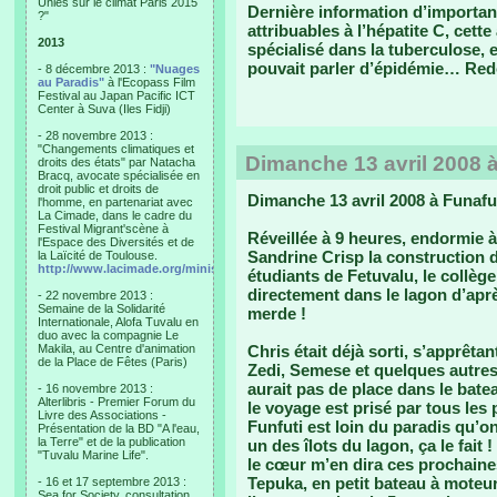
Unies sur le climat Paris 2015
Dernière information d’importanc
?"
attribuables à l’hépatite C, cett
2013
spécialisé dans la tuberculose, e
pouvait parler d’épidémie… Re
- 8 décembre 2013 :
"Nuages
au Paradis"
à l'Ecopass Film
Festival au Japan Pacific ICT
Center à Suva (Iles Fidji)
- 28 novembre 2013 :
"Changements climatiques et
Dimanche 13 avril 2008 à
droits des états" par Natacha
Bracq, avocate spécialisée en
droit public et droits de
Dimanche 13 avril 2008 à Funafu
l'homme, en partenariat avec
La Cimade, dans le cadre du
Festival Migrant'scène à
Réveillée à 9 heures, endormie à
l'Espace des Diversités et de
Sandrine Crisp la construction d
la Laïcité de Toulouse.
http://www.lacimade.org/minisites/migrantscene
étudiants de Fetuvalu, le collèg
directement dans le lagon d’ap
- 22 novembre 2013 :
Semaine de la Solidarité
merde !
Internationale, Alofa Tuvalu en
duo avec la compagnie Le
Makila, au Centre d'animation
Chris était déjà sorti, s’apprêt
de la Place de Fêtes (Paris)
Zedi, Semese et quelques autres.
aurait pas de place dans le batea
- 16 novembre 2013 :
Alterlibris - Premier Forum du
le voyage est prisé par tous les 
Livre des Associations -
Funfuti est loin du paradis qu’o
Présentation de la BD "A l'eau,
la Terre" et de la publication
un des îlots du lagon, ça le fait 
"Tuvalu Marine Life".
le cœur m’en dira ces prochaines
Tepuka, en petit bateau à moteur
- 16 et 17 septembre 2013 :
Sea for Society, consultation