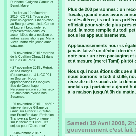
Duchene, Guigone Camus et
Benoit Mayer.
Plus de 200 personnes : un reco
- Du 1er au 12 décembre
Tuvalu, quand nous avons annonc
2015 : COP21. Trop à dire
se désaltérer, ils ont tous préfé
pour un agenda. Observation
au Bourget avec Linda Cohen
officiait pour voir de plus près 
et Laurent Leguyader et
tard, la moto remplie du todi p
representation dans les
sous les applaudissements.
assemblées de la coalition et
autres associations par Maria
Vives, notre très jeune amie
Applaudissements nourris égale
catalane.
jamais laissé un déchet derrière
- 29 novembre 2015 : marche
opté pour un zéro packaging et zé
de la Coalition Climat 21 dans
les rues de Paris.
et à mesure (merci Tami) plutôt 
- 27 novembre 2015 : Retrait
Nous qui nous étions dit que s’i
de nos badges
d’observateurs, à la COP21
nous boirions le todi distillé, n
au Bourget. Nous
réussite et le succès de la démon
appréhendions les longues
files de Copenhagen.
anglais qui partaient aujourd’hu
Personne encore sur les lieux.
à la maison jusqu’à 3h du mati
En 3mn nous avions nos
Sesames.
- 26 novembre 2015 - 14h30 :
Intervention de Gilliane Le
Gallic sur France Tv Outre-
mer Première dans l'émission
Transversal Environnement
Samedi 19 Avril 2008, 2h
sur le thème "COP21 : les
enjeux pour l'Outre-mer".
gouvernement c’est fait !
- 25novembre 2015 :