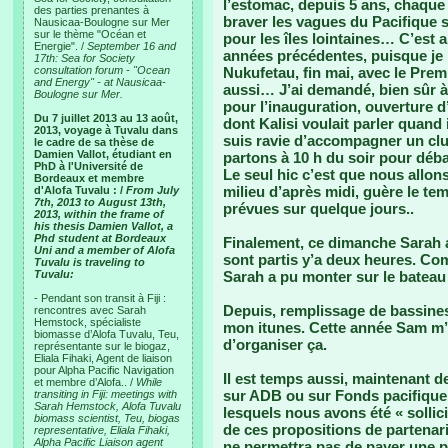
l’estomac, depuis 5 ans, chaque 
des parties prenantes à
braver les vagues du Pacifique 
Nausicaa-Boulogne sur Mer
sur le thème "Océan et
pour les îles lointaines… C’est a
Energie". /
September 16 and
années précédentes, puisque je 
17th: Sea for Society
consultation forum - "Ocean
Nukufetau, fin mai, avec le Prem
and Energy" - at Nausicaa-
aussi… J’ai demandé, bien sûr à
Boulogne sur Mer.
pour l’inauguration, ouverture 
Du 7 juillet 2013 au 13 août,
dont Kalisi voulait parler quand 
2013, voyage à Tuvalu dans
suis ravie d’accompagner un cl
le cadre de sa thèse de
Damien Vallot, étudiant en
partons à 10 h du soir pour débar
PhD à l'Université de
Le seul hic c’est que nous allon
Bordeaux et membre
milieu d’après midi, guère le temp
d'Alofa Tuvalu : /
From July
7th, 2013 to August 13th,
prévues sur quelque jours..
2013, within the frame of
his thesis Damien Vallot, a
Phd student at Bordeaux
Finalement, ce dimanche Sarah a 
Uni and a member of Alofa
sont partis y’a deux heures. Co
Tuvalu is traveling to
Tuvalu:
Sarah a pu monter sur le bateau
- Pendant son transit à Fiji :
Depuis, remplissage de bassines
rencontres avec Sarah
Hemstock, spécialiste
mon itunes. Cette année Sam m’a 
biomasse d’Alofa Tuvalu, Teu,
d’organiser ça.
représentante sur le biogaz,
Eliala Fihaki, Agent de liaison
pour Alpha Pacific Navigation
Il est temps aussi, maintenant 
et membre d’Alofa.. /
While
sur ADB ou sur Fonds pacifique
transiting in Fiji: meetings with
Sarah Hemstock, Alofa Tuvalu
lesquels nous avons été « sollici
biomass scientist, Teu, biogas
de ces propositions de partenaria
representative, Eliala Fihaki,
Alpha Pacific Liaison agent
ne permettra pas de payer une pa