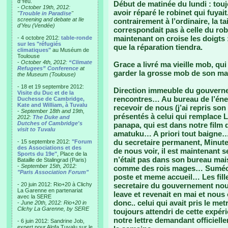
d'Yeu.
Début de matinée du lundi : tou
- October 19th, 2012:
avoir réparé le robinet qui fuyai
"
Trouble in Paradise
"
screening and debate at Ile
contrairement à l’ordinaire, la t
d'Yeu (Vendée)
correspondait pas à celle du rob
maintenant on croise les doigts :
- 4 octobre 2012:
table-ronde
sur les "réfugiés
que la réparation tiendra.
climatiques"
au Muséum de
Toulouse
-
October 4th, 2012:
“Climate
Grace a livré ma vieille mob, qu
Refugees” Conference
at
garder la grosse mob de son mar
the Museum (Toulouse)
- 18 et 19 septembre 2012:
Direction immeuble du gouvernem
Visite du Duc et de la
rencontres… Au bureau de l’énerg
Duchesse de Cambridge,
Kate and William, à Tuvalu
recevoir de nous (j’ai repris son 
-
September 18th and 19th,
présentés à celui qui remplace L
2012:
The Duke and
Dutches of Cambridge's
panapa, qui est dans notre film 
visit to Tuvalu
amatuku… A priori tout baigne…
du secretaire permanent, Minute,
- 15 septembre 2012:
"Forum
des Associations et des
de nous voir, il est maintenant s
Sports du 19e"
, Place de la
n’était pas dans son bureau mais 
Bataille de Stalingrad (Paris)
-
September 15th, 2012:
comme des rois mages… Suméo 
"Paris Association Forum"
poste et meme accueil… Les fill
- 20 juin 2012: Rio+20 à Clichy
secretaire du gouvernement nou
La Garenne en partenariat
leave et revenait en mai et nous 
avec la SERE
donc.. celui qui avait pris le me
-
June 20th, 2012: Rio+20 in
Clichy La Garenne, by SERE
toujours attendri de cette expéri
notre lettre demandant officiel
- 6 juin 2012: Sandrine Job,
expert pour Alofa Tuvalu sur le