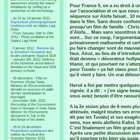
awareness among the Island
Pour France 5, on a eu droit à
inhabitants by setting up a
sur l’association et ce que nous
workshop on the technology…
séquence sur Alofa faisait.. 10 m
- du 10 au 19 janvier 2012 :
dans le film. Sans doute confonda
Exposition photographique
traditionnelle
au Vaiaku Lagi
presqu’un film de famille : Chri
Hotel
d’Alofa… Mais sans soustitres im
-
From January 10th to 19th,
sont... Sur ce coup, l’argumentai
2012 : Photo exhibition at the
Vaiaku Lagi Hotel
primairement malhonnête et cer
pu faire changer sont de mauvai
- 5 janvier 2012 :
Remise de
la donation Hunamar
aux
faux. Ainsi, au lieu de d’introdu
écoles primaires Nauti et SDA
était devenu « décorateur hollyw
-
January 5th, 2012: Delivery
of the Hunamar association's
titanic, et qui pourtant ne s’att
donation to the Nauti and SDA
pour Tuvalu » ça fait class pour
primary schools.
qu’il vient y faire. Un vrai déto
- 30 décembre : Fête en
l'honneur d'Isaia Taeia,
Hervé a fini par mettre quelques 
Ministre de l'Environnement
décédé en exercice en juillet
signée, il a dit : « j’en signe be
dernier (participation et
vous aviez besoin d’être rassuré
tournage)
-
December 30th, 2011:
Recording of the Government
A la 2e vision plus de 6 mois plu
feast in homage to Isaia Taeia,
atténuée, malgré toutes ses er
Minister for Environment,
deceased in July in the
dit pas les Tuvalu) et ses exagér
discharge of his duties.
sens, nos amis alofiens Kalisi, 
- 18 et 19 décembre :
C’est finalement un film grand 
Projections publiques
des
Après une petite discussion ave
vidéos du Festival des
qu’il exprime très bien via susie
Grandes Marées 2010