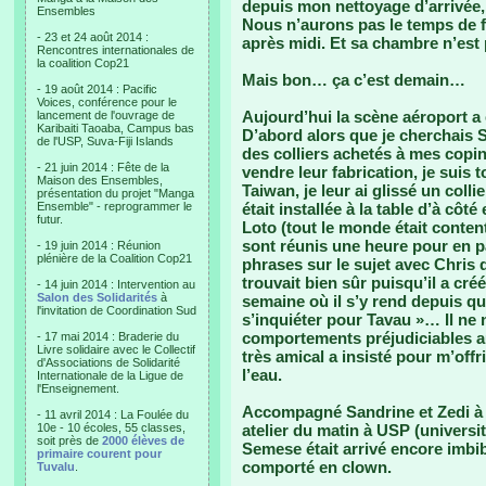
depuis mon nettoyage d’arrivée,
Ensembles
Nous n’aurons pas le temps de fa
- 23 et 24 août 2014 :
après midi. Et sa chambre n’est
Rencontres internationales de
la coalition Cop21
Mais bon… ça c’est demain…
- 19 août 2014 : Pacific
Voices, conférence pour le
Aujourd’hui la scène aéroport a 
lancement de l'ouvrage de
Karibaiti Taoaba, Campus bas
D’abord alors que je cherchais 
de l'USP, Suva-Fiji Islands
des colliers achetés à mes copin
- 21 juin 2014 : Fête de la
vendre leur fabrication, je suis
Maison des Ensembles,
Taiwan, je leur ai glissé un coll
présentation du projet "Manga
Ensemble" - reprogrammer le
était installée à la table d’à cô
futur.
Loto (tout le monde était conten
sont réunis une heure pour en p
- 19 juin 2014 : Réunion
plénière de la Coalition Cop21
phrases sur le sujet avec Chris q
trouvait bien sûr puisqu’il a créé
- 14 juin 2014 : Intervention au
Salon des Solidarités
à
semaine où il s’y rend depuis qu’i
l'invitation de Coordination Sud
s’inquiéter pour Tavau »… Il ne
comportements préjudiciables au 
- 17 mai 2014 : Braderie du
Livre solidaire avec le Collectif
très amical a insisté pour m’off
d'Associations de Solidarité
l’eau.
Internationale de la Ligue de
l'Enseignement.
Accompagné Sandrine et Zedi à l
- 11 avril 2014 : La Foulée du
10e - 10 écoles, 55 classes,
atelier du matin à USP (universi
soit près de
2000 élèves de
Semese était arrivé encore imbibé
primaire courent pour
comporté en clown.
Tuvalu
.