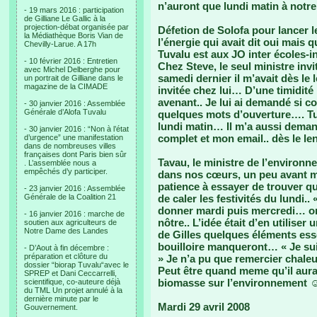
n’auront que lundi matin à notre l
- 19 mars 2016 : participation
de Gilliane Le Gallic à la
projection-débat organisée par
Défetion de Solofa pour lancer l
la Médiathèque Boris Vian de
l’énergie qui avait dit oui mais q
Chevilly-Larue. A 17h
Tuvalu est aux JO inter écoles-i
- 10 février 2016 : Entretien
Chez Steve, le seul ministre invi
avec Michel Delberghe pour
samedi dernier il m’avait dès le
un portrait de Gilliane dans le
magazine de la CIMADE
invitée chez lui… D’une timidité
avenant.. Je lui ai demandé si co
- 30 janvier 2016 : Assemblée
Générale d’Alofa Tuvalu
quelques mots d’ouverture…. Tu 
lundi matin… Il m’a aussi deman
- 30 janvier 2016 : “Non à l’état
complet et mon email.. dès le l
d’urgence” une manifestation
dans de nombreuses villes
françaises dont Paris bien sûr
Tavau, le ministre de l’environ
. L’assemblée nous a
empêchés d’y participer.
dans nos cœurs, un peu avant m’
patience à essayer de trouver qu
- 23 janvier 2016 : Assemblée
Générale de la Coalition 21
de caler les festivités du lundi.. «
donner mardi puis mercredi… on 
- 16 janvier 2016 : marche de
nôtre.. L’idée était d’en utilise
soutien aux agriculteurs de
Notre Dame des Landes
de Gilles quelques éléments es
bouilloire manqueront… « Je sui
- D’Aout à fin décembre :
préparation et clôture du
» Je n’a pu que remercier chale
dossier “biorap Tuvalu“avec le
Peut être quand meme qu’il aura 
SPREP et Dani Ceccarrelli,
biomasse sur l’environnement 
scientifique, co-auteure déjà
du TML Un projet annulé à la
dernière minute par le
Mardi 29 avril 2008
Gouvernement.