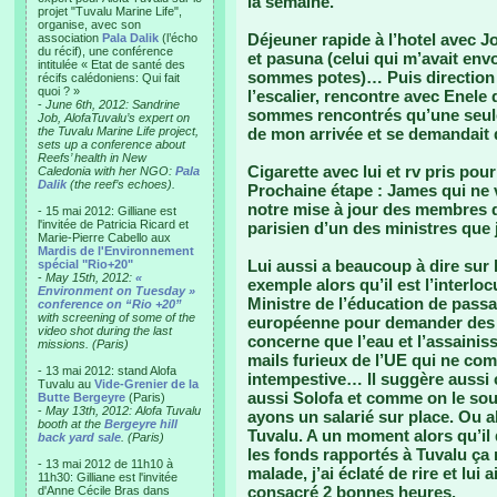
la semaine.
projet "Tuvalu Marine Life",
organise, avec son
Déjeuner rapide à l’hotel avec Jo
association
Pala Dalik
(l’écho
du récif), une conférence
et pasuna (celui qui m’avait en
intitulée « Etat de santé des
sommes potes)… Puis direction
récifs calédoniens: Qui fait
quoi ? »
l’escalier, rencontre avec Enel
-
June 6th, 2012: Sandrine
sommes rencontrés qu’une seule 
Job, AlofaTuvalu’s expert on
the Tuvalu Marine Life project,
de mon arrivée et se demandait qu
sets up a conference about
Reefs’ health in New
Cigarette avec lui et rv pris po
Caledonia with her NGO:
Pala
Dalik
(the reef’s echoes).
Prochaine étape : James qui ne v
notre mise à jour des membres d
- 15 mai 2012: Gilliane est
l'invitée de Patricia Ricard et
parisien d’un des ministres que j
Marie-Pierre Cabello aux
Mardis de l'Environnement
Lui aussi a beaucoup à dire sur
spécial "Rio+20"
-
May 15th, 2012:
«
exemple alors qu’il est l’interl
Environment on Tuesday »
Ministre de l’éducation de pass
conference on “Rio +20”
with screening of some of the
européenne pour demander des f
video shot during the last
concerne que l’eau et l’assainis
missions. (Paris)
mails furieux de l’UE qui ne comp
- 13 mai 2012: stand Alofa
intempestive… Il suggère aussi c
Tuvalu au
Vide-Grenier de la
aussi Solofa et comme on le sou
Butte Bergeyre
(Paris)
-
May 13th, 2012: Alofa Tuvalu
ayons un salarié sur place. Ou al
booth at the
Bergeyre hill
Tuvalu. A un moment alors qu’il
back yard sale
. (Paris)
les fonds rapportés à Tuvalu ça 
- 13 mai 2012 de 11h10 à
malade, j’ai éclaté de rire et lui 
11h30: Gilliane est l'invitée
consacré 2 bonnes heures.
d'Anne Cécile Bras dans