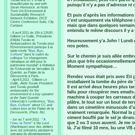
Tuvalu and AT’s small is
beautiful plan by and with
puisqu’il n’y a pas d’adresse ni 
Sarah Hemstock. at Notts
Trent Uni Environment &
Et puis d’après les informations 
Sustainability Research
Network Exhibition, DICE
c’est uniquement via téléphone c
Centre Conference Suite, City
mais que dans quelques semaines
Campus.
entendu le même discours il y a 
- 8 avril 2011 de 10h à 12h30 :
Gilliane Le Gallic, Présidente
d'Alofa Tuvalu et
Heureusement y’a John ! Lundi 
Ambassadrice de Tuvalu pour
nos potes.
l'Environnement participe à la
table-ronde "
Bye, Bye,
Culture
" dans le cadre du
Sur le chemin je suis allée embra
colloque "Le changement
plus que très occasionnellement 
climatique un défi pour le
patrimoine mondial" à l'initiative
Moment sympathique…
de l'Université de Versailles St
Quentin, au Palais de la
Rendez vous était pris avec Eti 
Découverte à Paris.
-
April 8,2011 : Gilliane Le
installaient la tombe du père de 
Gallic, Alofa Tuvalu President
Il est arrivé deux heures plus tar
and Tuvalu goodwill
ambassador for the
fallu pour récupérer mes emails.
environment is a key speaker
machine à couper les carreaux d
at the Saint Quentin
University’s conference, "
Bye,
plâtre, le tout sur un bout de terr
Bye, Culture
" about CC and
dans un cimetière minuscule d’u
culture loss at the Palais de la
vraiment remarquée. Normal la 
Decouverte, (Paris, 8e).
ciment bouffé par le sel je dirai
- 1er au 7 avril 2011 :
"A
que 2 ou 3 sous auvent. Je me s
l'eau, la Terre"
à Ste Luce
(Martinique) pour des ateliers
là. J’ai filmé 10 mns, bu une VB
avec les primaires pendant la
semaine du développement