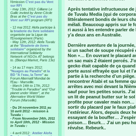
l'émission
C'est pas du Vent
sur RFI
Après tentative infructueuse de j
-
may 13th, 2012: Gilliane Le
Gallic invited by Anne-Cécile
de Tuvalu Media (qui de corpora
Bras at the
C'est pas du
littéralement bondis de leurs ch
Vent sur RFI
program (RFI)
mélali. Beaucoup appris sur le
- 12 mai 2012: Alofa participe à
ri aussi à les entendre parler d
la
braderie du livre solidaire
y’a deux ans en Australie.
organisée par la Ligue de
l'Enseignement (Paris)
-
May 12th, 2012: Alofa Tuvalu
Dernière aventure de la journée
at the
"Braderie de livres
solidaire"
organized by the
si un sachet de soupe récupéré d
International Solidarity
Non »… En ouvrant le placard av
Network of NGOs AT belongs
un sac mais 2 étaient percés. J
to. (Blanqui Market, Paris 13e)
gecko était capable de ça quand j
- 14 au 17 mars 2012:
porte aussi effrayée que lui et l
"
Nuages au Paradis
" et
la
BD "A l'eau, la Terre"
au
partie à la recherche d’un piège
Forum Alternatif Mondial de
rencontrer Atabi et sa femme qu
l'Eau - Marseille.
-
March 14th to 17th, 2012:
arrêtes avec moi devant la Nième
"Trouble in Paradise” and “Our
sauf pour les petites souris. J’a
planet under Water”, at the
un lit de peanut butter sur le so
Alternative World Water
Forum (Marseille).
profite pour cavaler mais non… Il
sortir du placard par le faux pl
- Du 24 novembre 2011 au
10 avril 2012 - mission à
l’extérieur. Alors, depuis deux h
Tuvalu :
essayant de la bouffer… J’espère
- From November 24th, 2011
poison… Beurk… J’ai un peu hon
to April 10th, 2012 - Mission
in Tuvalu :
révulse. Rebeurk..
- 4 avril 2012 :
Atelier Alofa