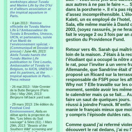
workshops about Tuvalu
aux autres à ne pas le faire »…
and Marine Life by the D'Ici
dans la porcherie ». Il n’a pas 
et d'ailleurs association at
the tropical aquarium in
d’assez incompréhensible. L’éloc
Paris.
Kaleti, un ex employé de l’hotel,
- 4 juin 2013 :
Remise
Sala, elle même mariée à David
officielle de Tuvalu Marine
2003, (soyez rassurés, je ne fer
Life à l'Ambassadeur de
Tuvalu à Bruxelles, Unesco,
fait le voyage 2 ou 3 fois par an
UICN, et partenaires, suivie
gestion du Providence Fund.
d'un Mardi de
l'environnement spécial
. -
(
Communiqué
et
Dossier de
Retour vers 4h. Sarah qui maîtr
presse
) /
June 4th, 2013:
loin de la maison. J’étais à la 
Alofa Tuvalu hands the
Tuvalu Marine Life
l’étudiant qui a occupé la nôtre 
publication to Tine Leuelu,
le rat, pour l’inviter à un verre
Ambassador of Tuvalu to
Allemande, que Sandrine était d’o
Belgium, to IUCN, UNESCO
and its partners, at the
proposé un Ricard sur la terrasse
tropical aquarium in Paris.
-
responsable de FSPI pour les aff
Press release
Why not ? Elle travaille sur le
- 26 mai 2013 : Vide-Grenier
moment, semble avoir les mêmes d
de la Butte Bergeyre (Paris
19e) /
May 26th, 2013:
le calendrier mais ça se fait… A
Bergeyre hill back yard sale.
faire un saut de quelques jours. 
réussi à joindre Franck. M’enfin 
- 29 mars 2013: 19e édition du
Festival Ciné
manie le français mieux que moi 
Environnement
, Alofa en
y compris l’épisode du/des rats.
débat après la projection du
film, "Les bêtes du Sud
sauvage" à Sées (61). /
Mars
Comme quand j’ai refermé violemm
29th, 2013: "Beasts of the
découvert le rat dedans, j’ai eu 
Southern Wild" screening and