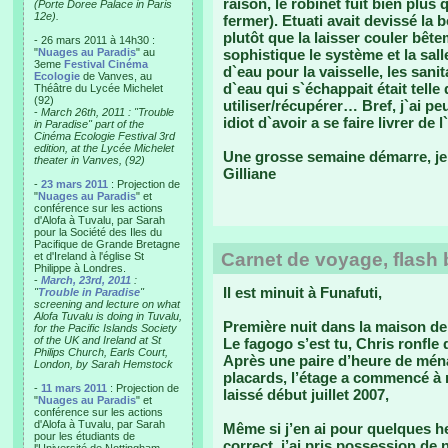
raison, le robinet fuit bien plu
(Porte Doree Palace in Paris
12e).
fermer). Etuati avait devissé la
plutôt que la laisser couler bêt
- 26 mars 2011 à 14h30 :
"
Nuages au Paradis
" au
sophistique le système et la sall
3eme
Festival Cinéma
d`eau pour la vaisselle, les sani
Ecologie
de Vanves, au
d`eau qui s`échappait était telle 
Théâtre du Lycée Michelet
(92)
utiliser/récupérer… Bref, j`ai pe
-
March 26th, 2011 : "Trouble
idiot d`avoir a se faire livrer de
in Paradise" part of the
Cinéma Ecologie Festival 3rd
edition, at the Lycée Michelet
Une grosse semaine démarre, je 
theater in Vanves, (92)
Gilliane
-
23 mars 2011
: Projection de
"
Nuages au Paradis
" et
conférence sur les actions
d'Alofa à Tuvalu, par Sarah
pour la Société des Iles du
Pacifique de Grande Bretagne
Carnet de voyage, flash b
et d'Ireland à l'église St
Philippe à Londres.
-
March, 23rd, 2011
:
Il est minuit à Funafuti,
"
Trouble in Paradise
"
screening and lecture on what
Alofa Tuvalu is doing in Tuvalu,
Première nuit dans la maison de
for the Pacific Islands Society
of the UK and Ireland at St
Le fagogo s’est tu, Chris ronfl
Philips Church, Earls Court,
Après une paire d’heure de ména
London, by Sarah Hemstock
placards, l’étage a commencé à re
-
11 mars 2011
: Projection de
laissé début juillet 2007,
"
Nuages au Paradis
" et
conférence sur les actions
d'Alofa à Tuvalu, par Sarah
Même si j’en ai pour quelques h
pour les étudiants de
correct, j’ai pris possession de n