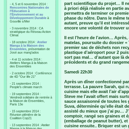
part scientifique du projet… Il ne
- 4, 5 et 6 novembre 2014 :
Rencontres Nationales de
à priori déjà réalisée en partie
l'Education à
permettra de terminer ce premier
l'Environnement et au
phase du nôtre. Dans le même te
Développement Durable
à
Gouville s/Mer
autant, preuve qu’il est intéress
encore une volonté de trouver u
- 3 novembre 2014 : CA
stratégique du Réseau Action
Climat
Il est l’heure de l’avion… Aprè
matelas, poursuite du dossier «
- 18 octobre 2014 :
Atelier
Manga à la Maison des
premier sac de déchets non recy
Ensembles
, présentation de
plastique d’aéroport pour 2 pui
José aux mang'ados
sort pas mal… d’autant que là d
- 4 et 11 octobre 2014 :
précédents et du grand rangem
Ateliers Manga à la Maison
des Ensembles
Samedi 22h30
- 2 octobre 2014 : Conférence
de 4D "Our life 21"
Après un dîner confectionné par
- 21 septembre 2014 :
terrasse. La pauvre Sarah, qui ru
People's climate march
cuisine mais elle avait l’air d’
- 19 septembre 2014 :
Steve me l’avait offert mais surt
Vendredi solidaire de rentrée à
sauce assaisonné de toutes les g
la Maison de Ensembles,
Paris 13e
Suva, déterminée qu’elle était de
assisté du mieux que j’ai pu… J’a
- 15 septembre 2014 :
Réunion plénière de la
comptoir, rangé ses graines et é
Coalition Cop21
(emballage de peanut butter), et 
- 13 septembre 2014 : Atelier
cuisine ensuite.. Briquer est 
Manga à la Maison des