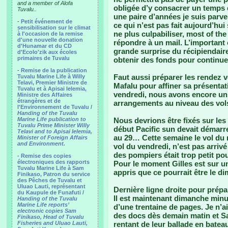
and a member of Alofa
obligée d’y consacrer un temps 
Tuvalu..
une paire d’années je suis parve
-
Petit événement de
ce qui n’est pas fait aujourd’hui
sensibilisation sur le climat
ne plus culpabiliser, most of th
à l'occasion de la remise
d'une nouvelle donation
répondre à un mail. L’important 
d'Hunamar et du CD
grande surprise du récipiendaire
d'Ecolo'zik aux écoles
primaires de Tuvalu
obtenir des fonds pour continuer 
-
Remise de la publication
Faut aussi préparer les rendez 
Tuvalu Marine Life à Willy
Telavi, Premier Ministre de
Mafalu pour affiner sa présentat
Tuvalu et à Apisai Ielemia,
vendredi, nous avons encore un
Ministre des Affaires
étrangères et de
arrangements au niveau des vols l
l'Environnement de Tuvalu /
Handing of the Tuvalu
Marine Life publication to
Nous devrions être fixés sur l
Tuvalu Prime Minister Willy
début Pacific sun devait démarrer
Telavi and to Apisai Ielemia,
au 29… Cette semaine le vol du m
Minister of Foreign Affairs
and Environment.
vol du vendredi, n’est pas arriv
des pompiers était trop petit pour
- Remise des copies
électroniques des rapports
Pour le moment Gilles est sur un 
Tuvalu Marine Life à Sam
appris que ce pourrait être le 
Finikaso, Patron du service
des Pêches de Tuvalu et
Uluao Lauti, représentant
Dernière ligne droite pour prépa
du Kaupule de Funafuti /
Il est maintenant dimanche minu
Handing of the Tuvalu
Marine Life reports’
d’une trentaine de pages. Je n’ai
electronic copies Sam
des docs dès demain matin et Sa
Finikaso, Head of Tuvalu
Fisheries and Uluao Lauti,
rentant de leur ballade en bateau