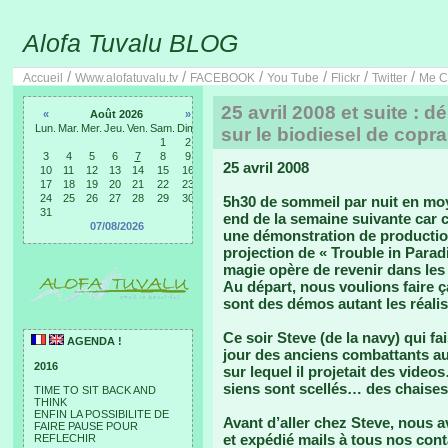
Alofa Tuvalu BLOG
/
/
/
/
/
/
Accueil
Www.alofatuvalu.tv
FACEBOOK
You Tube
Flickr
Twitter
Me C
25 avril 2008 et suite : 
«
Août 2026
»
Lun.
Mar.
Mer.
Jeu.
Ven.
Sam.
Dim.
sur le biodiesel de copr
1
2
3
4
5
6
7
8
9
25 avril 2008
10
11
12
13
14
15
16
17
18
19
20
21
22
23
24
25
26
27
28
29
30
5h30 de sommeil par nuit en moy
31
end de la semaine suivante car ce
07/08/2026
une démonstration de productio
projection de « Trouble in Parad
magie opère de revenir dans les 
Au départ, nous voulions faire 
sont des démos autant les réalise
Ce soir Steve (de la navy) qui fa
AGENDA !
jour des anciens combattants au
2016
sur lequel il projetait des video
siens sont scellés… des chaises 
TIME TO SIT BACK AND
THINK
ENFIN LA POSSIBILITE DE
Avant d’aller chez Steve, nous a
FAIRE PAUSE POUR
et expédié mails à tous nos cont
REFLECHIR