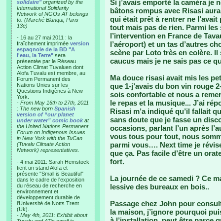
Si j’avais emporté la caméra je ne
solidaire"
organized by the
International Solidarity
bâtons rompus avec Risasi aurait
Network of NGOs AT belongs
qui était prêt à rentrer ne l’ava
to. (Marché Blanqui, Paris
13e)
tout mais pas de rien. Parmi les 
l’intervention en France de Tav
- 16 au 27 mai 2011 : la
l’aéroport) et un tas d’autres cho
fraîchement imprimée
version
espagnole de la BD "A
scène par Loto très en colère. Il
l'eau, la Terre"
sera
caucus mais je ne sais pas ce qu
présentée par le Réseau
Action Climat Tuvaluen dont
Alofa Tuvalu est membre, au
Ma douce risasi avait mis les pe
Forum Permanent des
Nations Unies sur les
que 1-j’avais du bon vin rouge 2
Questions Indigènes à New
sois confortable et nous a remer
York.
le repas et la musique... J’ai ré
-
From May 16th to 27th, 2011
: The new born
Spanish
Risasi m’a indiqué qu’il fallait q
version of “our planet
sans doute que je fasse un disco
under water” comic book
at
the United Nations Permanent
occasions, parlant l’un après l’a
Forum on Indigenous Issues
vous tous pour tout, nous somme
in New York with the TuCan
parmi vous…. Next time je révis
(Tuvalu Climate Action
Network) representatives.
que ça. Pas facile d’être un ora
fort.
- 4 mai 2011: Sarah Hemstock
tient un stand Alofa et
présente "Small is Beautiful"
La journée de ce samedi ? Ce m
dans le cadre de l'exposition
du réseau de recherche en
lessive des bureaux en bois..
environnement et
développement durable de
Passage chez John pour consult
l'Université de Notts Trent
(Uk).
la maison, j’ignore pourquoi pui
-
May 4th, 2011: Exhibit about
à l’installation, peut être parce