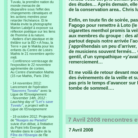
Tuvalu, la première nation du
des études… Après demain, elle v
monde menacée de
de la conservation area.. Chris lu
disparaître sous l’effet des
changements climatiques et
les actions menées pour
Enfin, en toute fin de soirée, pa
retarder l’échéance. Et le
Makila invite la photographe
Fagogo pour remettre à Loto (le 
Marion Labéjof à exposer sa
cigarettes menthol promis la vei
réflexion poétique sur les liens
aux membres du groupe : des al
de l’homme à la nature.
- Ateliers d’art plastique et de
partout depuis notre arrivée l’ac
théâtre sur la BD « A l’eau, la
j’appréhendais un peu d’arriver,
Terre » par le Makila pour les
enfants du Centre de Loisirs
de musiciens souvent fermés… Ce
Mathis le 21 novembre après-
gentil, d’un sympathique «y’avai
midi.
- Conférence-vernissage de
remerciement…
l’exposition le 22 novembre
agrémentée de contes.
Et me voilà de retour devant mon 
Au Centre d’animation Mathis
(15 rue Mathis, Paris 19e)
des évènements de la veille et s
pas pris le temps d’avancer sur
- 14 novembre 2012:
Lancement de l'opération
tombe de sommeil….
"Sauvons Tuvalu"
avec la
Ligue de l'Enseignement
- November 14th, 2012 :
Lauching day of
"Let's save
Tuvalu"
, a project with la
Ligue de l'Enseignement
- 19 octobre 2012: Projection
7 Avril 2008 rencontres et
de "
Nuages au Paradis
"
suivie d'un débat, à l'initiative
du Point Info Energie de
7 Avril 2008
Vendée dans le cadre de la
Fête de l'Energie
de l'île