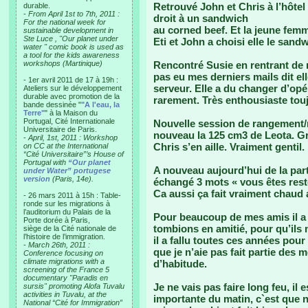
Retrouvé John et Chris à l’hôtel 
durable.
-
From April 1st to 7th, 2011 :
droit à un sandwich
For the national week for
au corned beef. Et la jeune fem
sustainable development in
Ste Luce , "Our planet under
Eti et John a choisi elle le sand
water " comic book is used as
a tool for the kids awareness
workshops (Martinique)
Rencontré Susie en rentrant de 
pas eu mes derniers mails dit el
- 1er avril 2011 de 17 à 19h :
serveur. Elle a du changer d’opé
Ateliers sur le développement
durable avec promotion de la
rarement. Très enthousiaste touj
bande dessinée "
"A l'eau, la
Terre"
" à la Maison du
Portugal, Cité Internationale
Nouvelle session de rangement/
Universitaire de Paris.
nouveau la 125 cm3 de Leota. Gra
-
April, 1st, 2011 : Workshop
Chris s’en aille. Vraiment gentil.
on CC at the International
“Cité Universitaire”’s House of
Portugal with
“Our planet
A nouveau aujourd’hui de la part
under Water” portugese
version
(Paris, 14e).
échangé 3 mots « vous êtes rest
Ca aussi ça fait vraiment chaud 
- 26 mars 2011 à 15h : Table-
ronde sur les migrations à
l’auditorium du Palais de la
Pour beaucoup de mes amis il a
Porte dorée à Paris,
tombions en amitié, pour qu’ils 
siège de la Cité nationale de
l’histoire de l’immigration.
il a fallu toutes ces années pour
-
March 26th, 2011 :
que je n’aie pas fait partie de
Conference focusing on
climate migrations with a
d’habitude.
screening of the France 5
documentary "Paradis en
Je ne vais pas faire long feu, il 
sursis" promoting Alofa Tuvalu
activities in Tuvalu, at the
importante du matin, c`est que 
National “Cité for Immigration”