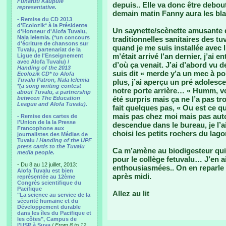
Funafuti Kaupule
depuis.. Elle va donc être debout
representative.
demain matin Fanny aura les bl
- Remise du CD 2013
d'Ecolozik* à la Présidente
Un saynette/scènette amusante q
d'Honneur d'Alofa Tuvalu,
Nala Ielemia. (*un concours
traditionnelles sanitaires des t
d'écriture de chansons sur
quand je me suis installée avec 
Tuvalu, partenariat de la
m’était arrivé l’an dernier, j’ai e
Ligue de l'Enseignement
avec Alofa Tuvalu) /
d’où ça venait. J’ai d’abord vu 
Handing of the 2013
suis dit « merde y’a un mec à p
Ecolozik CD* to Alofa
Tuvalu Patron, Nala Ielemia
plus, j’ai aperçu un pré adolesc
*(a song writing contest
notre porte arrière… « Humm, vou
about Tuvalu, a partnership
between The Education
été surpris mais ça ne l’a pas tr
League and Alofa Tuvalu).
fait quelques pas, « Ou est ce qu
mais pas chez moi mais pas aut
- Remise des cartes de
l'Union de la la Presse
descendue dans le bureau, je l’ai 
Francophone aux
choisi les petits rochers du lago
journalistes des Médias de
Tuvalu /
Handing of the UPF
press cards to the Tuvalu
Ca m’amène au biodigesteur qui m
media people.
pour le collège fetuvalu… J’en ai
- Du 8 au 12 juillet, 2013:
enthousiasmées.. On en reparle e
Alofa Tuvalu est bien
après midi.
représentée au 12ème
Congrès scientifique du
Pacifique
Allez au lit
"La science au service de la
sécurité humaine et du
Développement durable
dans les îles du Pacifique et
les côtes", Campus de
l'USP à Suva
/
From 8 to 12