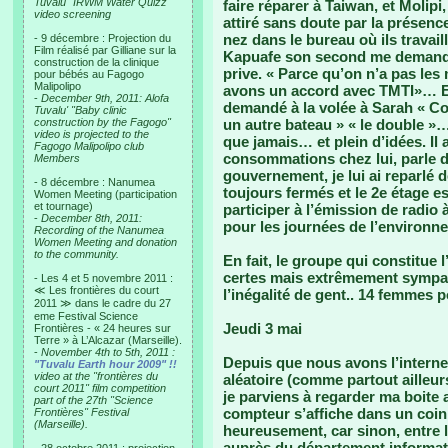
Tuvalu "IRWM Water Quizz"
faire réparer à Taiwan, et Molipi,
video screening
attiré sans doute par la présenc
nez dans le bureau où ils travail
- 9 décembre : Projection du
Film réalisé par Gilliane sur la
Kapuafe son second me demandai
construction de la clinique
prive. « Parce qu’on n’a pas le
pour bébés au Fagogo
Malipolipo
avons un accord avec TMTI»… Et da
-
December 9th, 2011: Alofa
demandé à la volée à Sarah « Co
Tuvalu' "Baby clinic
construction by the Fagogo"
un autre bateau » « le double »…
video is projected to the
que jamais… et plein d’idées. Il
Fagogo Malipolipo club
consommations chez lui, parle 
Members
gouvernement, je lui ai reparlé 
- 8 décembre : Nanumea
toujours fermés et le 2e étage es
Women Meeting (participation
et tournage)
participer à l’émission de radio 
-
December 8th, 2011:
pour les journées de l’environn
Recording of the Nanumea
Women Meeting and donation
to the community.
En fait, le groupe qui constitue
certes mais extrêmement sympat
- Les 4 et 5 novembre 2011 :
≪ Les frontières du court
l’inégalité de gent.. 14 femmes 
2011 ≫ dans le cadre du 27
eme Festival Science
Jeudi 3 mai
Frontières - « 24 heures sur
Terre » à L’Alcazar (Marseille).
-
November 4th to 5th, 2011 :
Depuis que nous avons l’interne
"Tuvalu Earth hour 2009" !!
video at the "frontières du
aléatoire (comme partout ailleu
court 2011" film competition
je parviens à regarder ma boite 
part of the 27th "Science
compteur s’affiche dans un coin
Frontières" Festival
(Marseille).
heureusement, car sinon, entre 
auprès du département informat