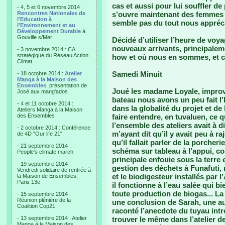
cas et aussi pour lui souffler de
- 4, 5 et 6 novembre 2014 :
Rencontres Nationales de
s’ouvre maintenant des femmes 
l'Education à
semble pas du tout nous apprécier
l'Environnement et au
Développement Durable
à
Gouville s/Mer
Décidé d’utiliser l’heure de voy
nouveaux arrivants, principalem
- 3 novembre 2014 : CA
stratégique du Réseau Action
how et où nous en sommes, et ce 
Climat
Samedi Minuit
- 18 octobre 2014 :
Atelier
Manga à la Maison des
Ensembles
, présentation de
Joué les madame Loyale, improvis
José aux mang'ados
bateau nous avons un peu fait l’h
- 4 et 11 octobre 2014 :
dans la globalité du projet et de
Ateliers Manga à la Maison
des Ensembles
faire entendre, en tuvaluen, ce 
l’ensemble des ateliers avait à 
- 2 octobre 2014 : Conférence
m’ayant dit qu’il y avait peu à r
de 4D "Our life 21"
qu’il fallait parler de la porcheri
- 21 septembre 2014 :
schéma sur tableau à l’appui, c
People's climate march
principale enfouie sous la terre 
- 19 septembre 2014 :
gestion des déchets à Funafuti,
Vendredi solidaire de rentrée à
et le biodigesteur installés par 
la Maison de Ensembles,
Paris 13e
il fonctionne à l’eau salée qui b
toute production de biogas... La
- 15 septembre 2014 :
Réunion plénière de la
une conclusion de Sarah, une aut
Coalition Cop21
raconté l’anecdote du tuyau intr
- 13 septembre 2014 : Atelier
trouver le même dans l’atelier de
Manga à la Maison des