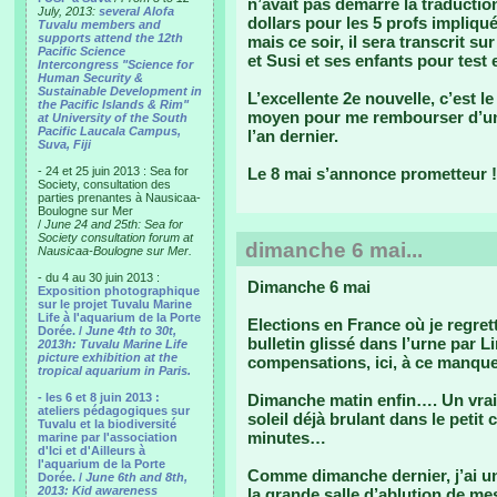
n’avait pas démarré la traductio
July, 2013:
several Alofa
dollars pour les 5 profs impliq
Tuvalu members and
supports attend the 12th
mais ce soir, il sera transcrit s
Pacific Science
et Susi et ses enfants pour test e
Intercongress "Science for
Human Security &
Sustainable Development in
L’excellente 2e nouvelle, c’est l
the Pacific Islands & Rim"
moyen pour me rembourser d’une
at University of the South
Pacific Laucala Campus,
l’an dernier.
Suva, Fiji
- 24 et 25 juin 2013 : Sea for
Le 8 mai s’annonce prometteur !
Society, consultation des
parties prenantes à Nausicaa-
Boulogne sur Mer
/
June 24 and 25th: Sea for
Society consultation forum at
dimanche 6 mai...
Nausicaa-Boulogne sur Mer.
- du 4 au 30 juin 2013 :
Dimanche 6 mai
Exposition photographique
sur le projet Tuvalu Marine
Life à l'aquarium de la Porte
Elections en France où je regre
Dorée. /
June 4th to 30t,
bulletin glissé dans l’urne par
2013h: Tuvalu Marine Life
picture exhibition at the
compensations, ici, à ce manqu
tropical aquarium in Paris.
- les 6 et 8 juin 2013 :
Dimanche matin enfin…. Un vrai p
ateliers pédagogiques sur
soleil déjà brulant dans le peti
Tuvalu et la biodiversité
minutes…
marine par l'association
d'Ici et d'Ailleurs à
l'aquarium de la Porte
Comme dimanche dernier, j’ai un
Dorée. /
June 6th and 8th,
2013: Kid awareness
la grande salle d’ablution de mes