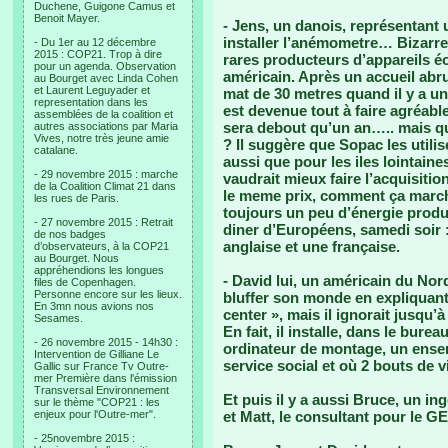
Duchene, Guigone Camus et
Benoit Mayer.
- Jens, un danois, représentant 
installer l’anémometre… Bizarr
- Du 1er au 12 décembre
2015 : COP21. Trop à dire
rares producteurs d’appareils éo
pour un agenda. Observation
américain. Après un accueil abrup
au Bourget avec Linda Cohen
et Laurent Leguyader et
mat de 30 metres quand il y a un
representation dans les
est devenue tout à faire agréabl
assemblées de la coalition et
sera debout qu’un an….. mais qu
autres associations par Maria
Vives, notre très jeune amie
? Il suggère que Sopac les utilis
catalane.
aussi que pour les iles lointaine
- 29 novembre 2015 : marche
vaudrait mieux faire l’acquisitio
de la Coalition Climat 21 dans
le meme prix, comment ça marche 
les rues de Paris.
toujours un peu d’énergie prod
- 27 novembre 2015 : Retrait
diner d’Européens, samedi soir :
de nos badges
anglaise et une française.
d’observateurs, à la COP21
au Bourget. Nous
appréhendions les longues
- David lui, un américain du Nor
files de Copenhagen.
Personne encore sur les lieux.
bluffer son monde en expliquant q
En 3mn nous avions nos
center », mais il ignorait jusqu’
Sesames.
En fait, il installe, dans le bure
- 26 novembre 2015 - 14h30 :
ordinateur de montage, un ense
Intervention de Gilliane Le
service social et où 2 bouts de v
Gallic sur France Tv Outre-
mer Première dans l'émission
Transversal Environnement
Et puis il y a aussi Bruce, un in
sur le thème "COP21 : les
enjeux pour l'Outre-mer".
et Matt, le consultant pour le GE
- 25novembre 2015 :