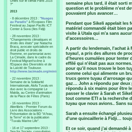
Unies sur le climat Paris 2015
semaine plus tard, il était sorti 
?"
question et le problème n'est de
2013
pouvaient plus avancer…
- 8 décembre 2013 :
"Nuages
au Paradis"
à l'Ecopass Film
Pendant que Sikeli appelait les f
Festival au Japan Pacific ICT
matériel commandé était bien par
Center à Suva (Iles Fidji)
visite à Utala qui m’a sans aucu
- 28 novembre 2013 :
d'accessoires…
"Changements climatiques et
droits des états" par Natacha
Bracq, avocate spécialisée en
A partir du lendemain, l'achat à
droit public et droits de
tuyau!, a pris des allures de pro
l'homme, en partenariat avec
La Cimade, dans le cadre du
d’heures cumulées pour tenter d
Festival Migrant'scène à
effilé qui n'était pas aux normes
l'Espace des Diversités et de
pour qu’il nous trouve le bon tu
la Laïcité de Toulouse.
http://www.lacimade.org/minisites/migrantscene
comme celui qui alimente un bru
trucs genre tuyau d’arrosage qu
- 22 novembre 2013 :
Semaine de la Solidarité
gaz… John a répondu par deux 
Internationale, Alofa Tuvalu en
répondu à six mains pour être le
duo avec la compagnie Le
Makila, au Centre d'animation
passer le clavier à Sarah et Sike
de la Place de Fêtes (Paris)
tout comme ETI a la recherche d’
tuyau que nous avions.. Sans su
- 16 novembre 2013 :
Alterlibris - Premier Forum du
Livre des Associations -
Sarah a ensuite échangé plusieur
Présentation de la BD "A l'eau,
la Terre" et de la publication
d'une quincaillerie à Fidji… tou
"Tuvalu Marine Life".
Et ce soir, quand j’ai demandé à 
- 16 et 17 septembre 2013 :
Sea for Society, consultation