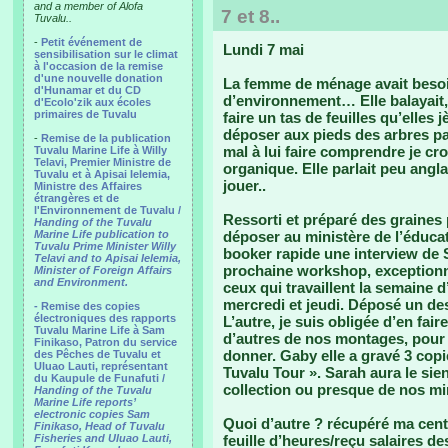
and a member of Alofa
7 et 8..
Tuvalu..
-
Petit événement de
Lundi 7 mai
sensibilisation sur le climat
à l'occasion de la remise
d'une nouvelle donation
La femme de ménage avait besoi
d'Hunamar et du CD
d’environnement… Elle balayait
d'Ecolo'zik aux écoles
primaires de Tuvalu
faire un tas de feuilles qu’elles 
déposer aux pieds des arbres pa
-
Remise de la publication
mal à lui faire comprendre je croi
Tuvalu Marine Life à Willy
Telavi, Premier Ministre de
organique. Elle parlait peu angla
Tuvalu et à Apisai Ielemia,
jouer..
Ministre des Affaires
étrangères et de
l'Environnement de Tuvalu /
Ressorti et préparé des graines 
Handing of the Tuvalu
Marine Life publication to
déposer au ministère de l’éduca
Tuvalu Prime Minister Willy
booker rapide une interview de S
Telavi and to Apisai Ielemia,
prochaine workshop, exceptionn
Minister of Foreign Affairs
and Environment.
ceux qui travaillent la semaine d
mercredi et jeudi. Déposé un d
- Remise des copies
électroniques des rapports
L’autre, je suis obligée d’en fa
Tuvalu Marine Life à Sam
d’autres de nos montages, pour 
Finikaso, Patron du service
donner. Gaby elle a gravé 3 cop
des Pêches de Tuvalu et
Uluao Lauti, représentant
Tuvalu Tour ». Sarah aura le sie
du Kaupule de Funafuti /
collection ou presque de nos min
Handing of the Tuvalu
Marine Life reports’
electronic copies Sam
Quoi d’autre ? récupéré ma cent
Finikaso, Head of Tuvalu
Fisheries and Uluao Lauti,
feuille d’heures/reçu salaires 