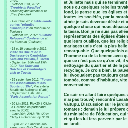
d'Yeu.
et Juliette mais qui se termine
- October 19th, 2012:
nous ou quelques rebelles tuvalu
"
Trouble in Paradise
"
screening and debate at Ile
fond, je pense que les églises e
d'Yeu (Vendée)
toutes les sociétés, par la moral
athée je suis devenue déiste et 
- 4 octobre 2012:
table-ronde
sur les "réfugiés
quelque chose qui nous dépasse 
climatiques"
au Muséum de
la tasse. Bon je ne suis pas allé
Toulouse
-
October 4th, 2012:
“Climate
représentants des églises étaie
Refugees” Conference
at
que leurs ouailles, que les reli
the Museum (Toulouse)
mariages unis c’est la plus belle
- 18 et 19 septembre 2012:
remarquable. Que quelquefois aus
Visite du Duc et de la
l’homme ou de la femme avec qui 
Duchesse de Cambridge,
Kate and William, à Tuvalu
que ce n’est pas ce qu’on vit, i
-
September 18th and 19th,
nettoyage du quartier et de la po
2012:
The Duke and
Dutches of Cambridge's
recyclage. Je crois bien, la pauvr
visit to Tuvalu
lui évoquaient pas toujours gran
tombée, comme d’habitude, vite d
- 15 septembre 2012:
"Forum
des Associations et des
conversation.
Sports du 19e"
, Place de la
Bataille de Stalingrad (Paris)
-
September 15th, 2012:
Ce soir en allant faire quelques 
"Paris Association Forum"
n’ai pas trouvé) rencontré Lasal
- 20 juin 2012: Rio+20 à Clichy
Vaitupu. Discussion sur le jardi
La Garenne en partenariat
tomates ; demain je lui prépare 
avec la SERE
du ministère de l’éducation, qui 
-
June 20th, 2012: Rio+20 in
Clichy La Garenne, by SERE
et qui les lui fera parvenir par 
ce lundi.
- 6 juin 2012: Sandrine Job,
expert pour Alofa Tuvalu sur le