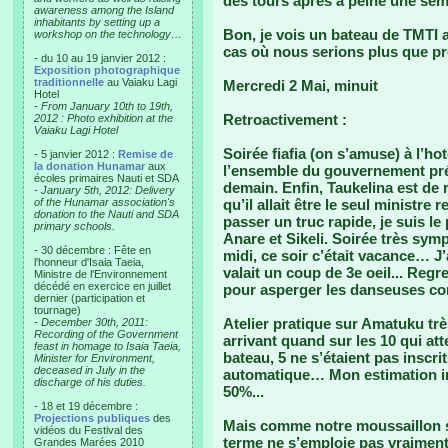
des tours après à peine une se
awareness among the Island
inhabitants by setting up a
Bon, je vois un bateau de TMTI ar
workshop on the technology…
cas où nous serions plus que pr
- du 10 au 19 janvier 2012 :
Exposition photographique
traditionnelle
au Vaiaku Lagi
Mercredi 2 Mai, minuit
Hotel
-
From January 10th to 19th,
Retroactivement :
2012 : Photo exhibition at the
Vaiaku Lagi Hotel
Soirée fiafia (on s’amuse) à l’h
- 5 janvier 2012 :
Remise de
la donation Hunamar
aux
l’ensemble du gouvernement prése
écoles primaires Nauti et SDA
demain. Enfin, Taukelina est de re
-
January 5th, 2012: Delivery
of the Hunamar association's
qu’il allait être le seul ministre r
donation to the Nauti and SDA
passer un truc rapide, je suis le 
primary schools.
Anare et Sikeli. Soirée très sym
- 30 décembre : Fête en
midi, ce soir c’était vacance… J
l'honneur d'Isaia Taeia,
valait un coup de 3e oeil... Reg
Ministre de l'Environnement
décédé en exercice en juillet
pour asperger les danseuses co
dernier (participation et
tournage)
Atelier pratique sur Amatuku très
-
December 30th, 2011:
Recording of the Government
arrivant quand sur les 10 qui at
feast in homage to Isaia Taeia,
bateau, 5 ne s’étaient pas inscri
Minister for Environment,
deceased in July in the
automatique… Mon estimation in
discharge of his duties.
50%...
- 18 et 19 décembre :
Projections publiques
des
Mais comme notre moussaillon su
vidéos du Festival des
terme ne s’emploie pas vraiment 
Grandes Marées 2010