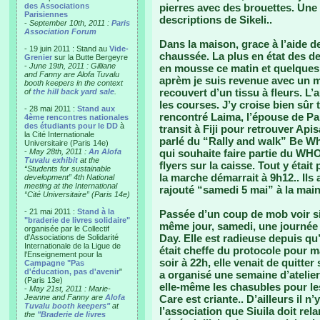
des Associations
pierres avec des brouettes. Une
Parisiennes
descriptions de Sikeli..
-
September 10th, 2011 :
Paris
Association Forum
Dans la maison, grace à l’aide d
- 19 juin 2011 : Stand au
Vide-
chaussée. La plus en état des deu
Grenier
sur la Butte Bergeyre
-
June 19th, 2011 : Gilliane
en mousse ce matin et quelques o
and Fanny are Alofa Tuvalu
aprèm je suis revenue avec un m
booth keepers in the context
recouvert d’un tissu à fleurs. L’a
of
the hill back yard sale
.
les courses. J’y croise bien sûr 
- 28 mai 2011 :
Stand aux
rencontré Laima, l’épouse de Pana
4ème rencontres nationales
des étudiants pour le DD
à
transit à Fiji pour retrouver Apis
la Cité Internationale
parlé du “Rally and walk” Be W
Universitaire (Paris 14e)
-
May 28th, 2011 :
An Alofa
qui souhaite faire partie du WH
Tuvalu exhibit
at the
flyers sur la caisse. Tout y étai
“Students for sustainable
la marche démarrait à 9h12.. Ils av
development” 4th National
meeting at the International
rajouté “samedi 5 mai” à la main
“Cité Universitaire” (Paris 14e)
- 21 mai 2011 :
Stand à la
Passée d’un coup de mob voir si
"braderie de livres solidaire"
même jour, samedi, une journée 
organisée par le Collectif
Day. Elle est radieuse depuis qu’
d'Associations de Solidarité
Internationale de la Ligue de
était cheffe du protocole pour ma
l'Enseignement pour la
soir à 22h, elle venait de quitter
Campagne "Pas
d'éducation, pas d'avenir
"
a organisé une semaine d’atelier
(Paris 13e)
elle-même les chasubles pour le
-
May 21st, 2011 : Marie-
Jeanne and Fanny are
Alofa
Care est criante.. D’ailleurs il n’
Tuvalu booth keepers"
at
l’association que Siuila doit rela
the
"Braderie de livres