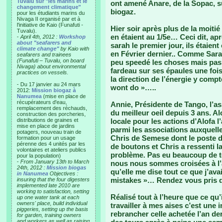
Tuvalu sur "les marins et le
ont amené Anare, de la Sopac, sur
changement climatique"
biogaz.
pour les étudiants marins du
Nivaga II organisé par et à
l'initiative de Kaio (Funafuti -
Hier soir après plus de la moitié
Tuvalu).
en étaient au 1/5e… Ceci dit, a
-
April 4th, 2012 :
Workshop
about "seafarers and
sarah le premier jour, ils étaient 
climate change"
by Kaio with
en Février dernier.. Comme Sarah
seafarers and trainees
(Funafuti – Tuvalu, on board
peu speedé les choses mais pas
Nivaga) about environmental
fardeau sur ses épaules une fois
practices on vessels.
la direction de l’énergie y compte
- Du 17 janvier au 24 mars
wont do »…..
2012:
Mission biogaz à
Nanumea
(mise en place de
récupérateurs d'eau,
Annie, Présidente de Tango, l’a
remplacement des réchauds,
du meilleur oeil depuis 3 ans. Alo
construction des porcheries,
distributions de graines et
locale pour les actions d’Alofa 
mise en place de jardins
parmi les associations auxquelle
potagers, nouveau train de
Chris de Semese dont le poste 
formation pour un usage
pérenne des 4 unités par les
de boutons et Chris a ressenti la
volontaires et ateliers publics
problème. Pas eu beaucoup de t
pour la population)
-
From January 13th to March
nous nous sommes croisées à l’a
24th, 2012 :
Mission biogas
qu’elle me dise tout ce que j’ava
in Nanumea
Objectives :
mistakes »… Rendez vous pris d
insuring that the four digesters
implemented late 2010 are
working to satisfaction, setting
Réalisé tout à l’heure que ce q
up one water tank at each
owners' place, build individual
travailler à mes aises c’est une
piggeries, setting up the basis
rebrancher celle achetée l’an de
for garden, training owners
and workers as well as raising