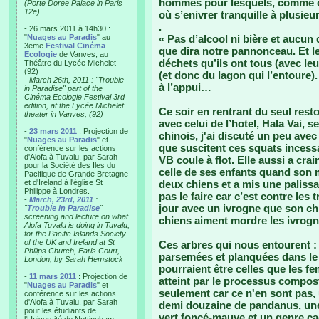
hommes pour lesquels, comme ce 
(Porte Doree Palace in Paris
12e).
où s’enivrer tranquille à plusieur
.
- 26 mars 2011 à 14h30 :
"
Nuages au Paradis
" au
« Pas d’alcool ni bière et aucun
3eme
Festival Cinéma
que dira notre pannonceau. Et le
Ecologie
de Vanves, au
déchets qu’ils ont tous (avec l
Théâtre du Lycée Michelet
(92)
(et donc du lagon qui l’entoure
-
March 26th, 2011 : "Trouble
à l’appui…
in Paradise" part of the
Cinéma Ecologie Festival 3rd
edition, at the Lycée Michelet
Ce soir en rentrant du seul resto
theater in Vanves, (92)
avec celui de l’hotel, Hala Vai, 
-
23 mars 2011
: Projection de
chinois, j'ai discuté un peu ave
"
Nuages au Paradis
" et
que suscitent ces squats incess
conférence sur les actions
d'Alofa à Tuvalu, par Sarah
VB coule à flot. Elle aussi a cra
pour la Société des Iles du
celle de ses enfants quand son m
Pacifique de Grande Bretagne
et d'Ireland à l'église St
deux chiens et a mis une palissa
Philippe à Londres.
pas le faire car c’est contre les 
-
March, 23rd, 2011
:
jour avec un ivrogne que son chi
"
Trouble in Paradise
"
screening and lecture on what
chiens aiment mordre les ivrogn
Alofa Tuvalu is doing in Tuvalu,
for the Pacific Islands Society
of the UK and Ireland at St
Ces arbres qui nous entourent :
Philips Church, Earls Court,
parsemées et planquées dans le 
London, by Sarah Hemstock
pourraient être celles que les fe
-
11 mars 2011
: Projection de
atteint par le processus compos
"
Nuages au Paradis
" et
seulement car ce n'en sont pas,
conférence sur les actions
d'Alofa à Tuvalu, par Sarah
demi douzaine de pandanus, une m
pour les étudiants de
vert foncé-mauve et un genre ca