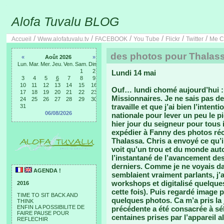
Alofa Tuvalu BLOG
/
/
/
/
/
/
Accueil
Www.alofatuvalu.tv
FACEBOOK
You Tube
Flickr
Twitter
Me C
des photos pour Thalass
«
Août 2026
»
Lun.
Mar.
Mer.
Jeu.
Ven.
Sam.
Dim.
1
2
Lundi 14 mai
3
4
5
6
7
8
9
10
11
12
13
14
15
16
Ouf… lundi chomé aujourd’hui : o
17
18
19
20
21
22
23
Missionnaires. Je ne sais pas d
24
25
26
27
28
29
30
travaille et que j’ai bien l’inten
31
06/08/2026
nationale pour lever un peu le p
hier jour du seigneur pour tous 
expédier à Fanny des photos réc
Thalassa. Chris a envoyé ce qu’il
voit qu’un trou et du monde auto
l’instantané de l’avancement des
derniers. Comme je ne voyais da
AGENDA !
semblaient vraiment parlants, j’
workshops et digitalisé quelques
2016
cette fois). Puis regardé image 
TIME TO SIT BACK AND
quelques photos. Ca m’a pris la 
THINK
ENFIN LA POSSIBILITE DE
précédente a été consacrée à sé
FAIRE PAUSE POUR
centaines prises par l’appareil al
REFLECHIR