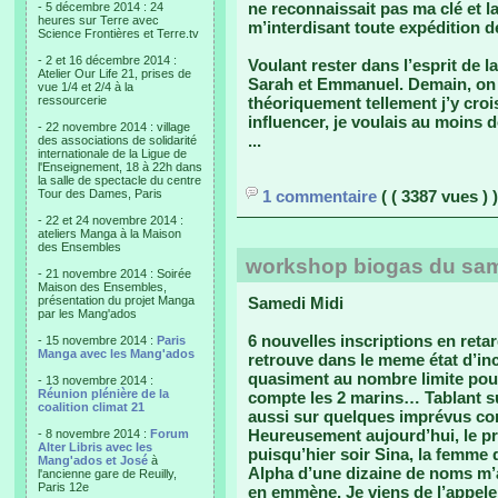
ne reconnaissait pas ma clé et l
- 5 décembre 2014 : 24
heures sur Terre avec
m’interdisant toute expédition 
Science Frontières et Terre.tv
- 2 et 16 décembre 2014 :
Voulant rester dans l’esprit de l
Atelier Our Life 21, prises de
Sarah et Emmanuel. Demain, on ar
vue 1/4 et 2/4 à la
ressourcerie
théoriquement tellement j’y croi
influencer, je voulais au moins d
- 22 novembre 2014 : village
...
des associations de solidarité
internationale de la Ligue de
l'Enseignement, 18 à 22h dans
la salle de spectacle du centre
Tour des Dames, Paris
1 commentaire
( ( 3387 vues ) )
- 22 et 24 novembre 2014 :
ateliers Manga à la Maison
des Ensembles
workshop biogas du sa
- 21 novembre 2014 : Soirée
Maison des Ensembles,
présentation du projet Manga
Samedi Midi
par les Mang'ados
6 nouvelles inscriptions en reta
- 15 novembre 2014 :
Paris
Manga avec les Mang'ados
retrouve dans le meme état d’in
quasiment au nombre limite pour
- 13 novembre 2014 :
Réunion plénière de la
compte les 2 marins… Tablant su
coalition climat 21
aussi sur quelques imprévus com
Heureusement aujourd’hui, le pr
- 8 novembre 2014 :
Forum
Alter Libris avec les
puisqu’hier soir Sina, la femme 
Mang'ados et José
à
Alpha d’une dizaine de noms m’a 
l'ancienne gare de Reuilly,
Paris 12e
en emmène. Je viens de l’appeler