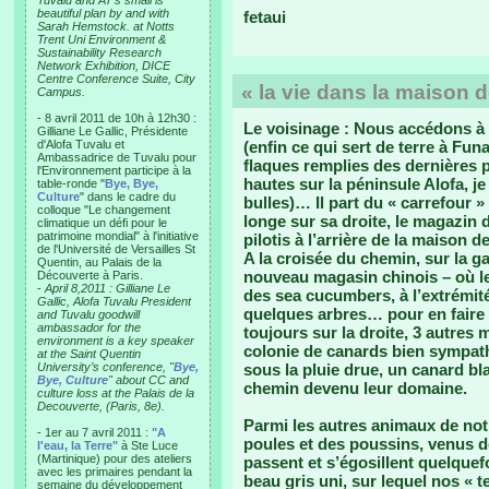
Tuvalu and AT’s small is
beautiful plan by and with
fetaui
Sarah Hemstock. at Notts
Trent Uni Environment &
Sustainability Research
Network Exhibition, DICE
Centre Conference Suite, City
« la vie dans la maison d
Campus.
- 8 avril 2011 de 10h à 12h30 :
Le voisinage : Nous accédons à 
Gilliane Le Gallic, Présidente
d'Alofa Tuvalu et
(enfin ce qui sert de terre à Fun
Ambassadrice de Tuvalu pour
flaques remplies des dernières 
l'Environnement participe à la
hautes sur la péninsule Alofa, je
table-ronde "
Bye, Bye,
Culture
" dans le cadre du
bulles)… Il part du « carrefour 
colloque "Le changement
longe sur sa droite, le magazin 
climatique un défi pour le
patrimoine mondial" à l'initiative
pilotis à l’arrière de la maison d
de l'Université de Versailles St
A la croisée du chemin, sur la g
Quentin, au Palais de la
nouveau magasin chinois – où les
Découverte à Paris.
-
April 8,2011 : Gilliane Le
des sea cucumbers, à l’extrémité
Gallic, Alofa Tuvalu President
quelques arbres… pour en faire
and Tuvalu goodwill
ambassador for the
toujours sur la droite, 3 autres
environment is a key speaker
colonie de canards bien sympath
at the Saint Quentin
University’s conference, "
Bye,
sous la pluie drue, un canard bl
Bye, Culture
" about CC and
chemin devenu leur domaine.
culture loss at the Palais de la
Decouverte, (Paris, 8e).
Parmi les autres animaux de not
- 1er au 7 avril 2011 :
"A
poules et des poussins, venus d
l'eau, la Terre"
à Ste Luce
(Martinique) pour des ateliers
passent et s’égosillent quelquef
avec les primaires pendant la
beau gris uni, sur lequel nos « te
semaine du développement