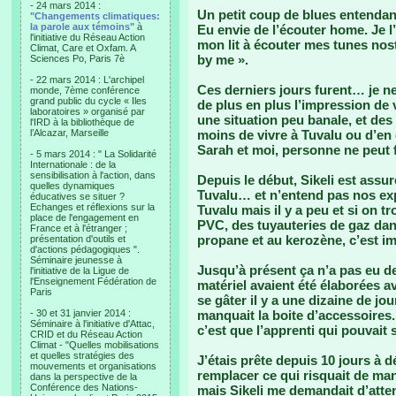
- 24 mars 2014 :
Un petit coup de blues entendant 
"Changements climatiques:
la parole aux témoins"
à
Eu envie de l’écouter home. Je l’
l'initiative du Réseau Action
mon lit à écouter mes tunes nost
Climat, Care et Oxfam. A
by me ».
Sciences Po, Paris 7è
- 22 mars 2014 : L'archipel
Ces derniers jours furent… je n
monde, 7ème conférence
grand public du cycle « Iles
de plus en plus l’impression de 
laboratoires » organisé par
une situation peu banale, et des 
l'IRD à la bibliothèque de
l’Alcazar, Marseille
moins de vivre à Tuvalu ou d’e
Sarah et moi, personne ne peut f
- 5 mars 2014 : " La Solidarité
Internationale : de la
sensibilisation à l'action, dans
Depuis le début, Sikeli est assur
quelles dynamiques
Tuvalu… et n’entend pas nos expl
éducatives se situer ?
Echanges et réflexions sur la
Tuvalu mais il y a peu et si on t
place de l'engagement en
PVC, des tuyauteries de gaz dan
France et à l'étranger ;
propane et au kerozène, c’est 
présentation d'outils et
d'actions pédagogiques ".
Séminaire jeunesse à
Jusqu’à présent ça n’a pas eu d
l'initiative de la Ligue de
l'Enseignement Fédération de
matériel avaient été élaborées 
Paris
se gâter il y a une dizaine de jou
- 30 et 31 janvier 2014 :
manquait la boite d’accessoires. 
Séminaire à l'initiative d'Attac,
c’est que l’apprenti qui pouvait 
CRID et du Réseau Action
Climat - "Quelles mobilisations
et quelles stratégies des
J’étais prête depuis 10 jours 
mouvements et organisations
remplacer ce qui risquait de ma
dans la perspective de la
Conférence des Nations-
mais Sikeli me demandait d’atten