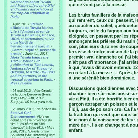
workshops about Tuvalu
qui ne vont pas à la messe.
and Marine Life by the D'Ici
et d'ailleurs association at
the tropical aquarium in
Les bruits familiers de la maison
Paris.
qui rentrent, ceux qui passent, l
- 4 juin 2013 :
Remise
au coucher du soleil, quelquefois
officielle de Tuvalu Marine
toujours, celle du fagogo aux tu
Life à l'Ambassadeur de
Tuvalu à Bruxelles, Unesco,
éloignée, en passant par les répé
UICN, et partenaires, suivie
annonçant les prières du matin (
d'un Mardi de
soir, plusieurs dizaines de cou
l'environnement spécial
. -
(
Communiqué
et
Dossier de
terrasse de notre maison de la 
presse
) /
June 4th, 2013:
premier vrai dimanche où j’ai bie
Alofa Tuvalu hands the
Tuvalu Marine Life
n’ait pas d’importance, j’ai arr
publication to Tine Leuelu,
à qui j’avais dit avoir entendu 1
Ambassador of Tuvalu to
en retard à la messe … Après, l
Belgium, to IUCN, UNESCO
and its partners, at the
à une sérénité bien dominicale.
tropical aquarium in Paris.
-
Press release
Discussions quotidiennes avec Si
- 26 mai 2013 : Vide-Grenier
chantier bien sûr mais aussi sur
de la Butte Bergeyre (Paris
19e) /
May 26th, 2013:
vie a Fidji. Il a été horrifié hier
Bergeyre hill back yard sale.
garçon attraper un poisson et l
Fidji, pas de poisson cru. Ca l’
- 29 mars 2013: 19e édition du
Festival Ciné
la tradition qui veut que dans cer
Environnement
, Alofa en
leur nom à la naissance de leur 
débat après la projection du
film, "Les bêtes du Sud
mère de ». Ils en changent à nou
sauvage" à Sées (61). /
Mars
enfant.
29th, 2013: "Beasts of the
Southern Wild" screening and