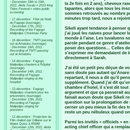
-
December 18th to 19th,
la 2e fois en 2 ans), cheveux ras
2011: Alofa Tuvalu « 2010 King
tapantes, alors que tous les insc
Tides Festival » video public
screening
sommes retrouvés au nombre pré
minutes trop tard, nous a rejoin
- 17 décembre : Fête de Noël
du Fagogo (tournage)
-
December 17th, 2011 :
Sikeli ayant tendance à penser q
Recording of the Fagogo
j’ai joué les naives pour lancer 
Malipolipo Christmas Party
monde à l’aise. Les tuvaluens so
- 16 décembre : TMTI passing
parole pendant ce genre d’atelie
out at Amatuku (tournage)
-
December 16th, 2011 :
poser des questions… Celles de
Recording of TMTI passing
s’exprimer me demandaient de le 
out at Amatuku
directement à Sarah.
- 14 décembre : Fagogo
Malipolipo chantent à l'hôpital
J’ai été un petit peu déçue de vo
(tournage)
-
December 14th, 2011 :
sans doute pas autant qu’Anare
Recording of Fagogo
repartant, il nous a dit qu’il pe
Malipolipo singing at the
supplément. Quand j’ai dit qu’on
hospital
chambre d’hotel, il s’est dit tout 
- 13 décembre : Fagogo
argument et que ça passerait aupr
Malipolipo chantent pour les
prisonniers (tournage)
faisait aucun doute que Sikeli r
-
December 13th, 2011:
question sur la prolongation de 
Recording of Fagogo
Malipolipo singing for
cerner un peu mieux la fin des 
prisoners
reste un peu nébuleux quand on 
- 12 décembre : Projection du
Film réalisé par Gilliane sur le
Parmi les invités « officiels » e
Water Quizz à IRWM
acting chief officer qui a rempla
-
December 12th, 2011: Alofa