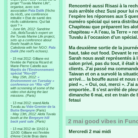
projet "Tuvalu Marine Life",
Rencontré aussi Risasi à la rech
organise, avec son
suis arrêtée chez Susi pour lui re
association
Pala Dalik
(l’écho
du récif), une conférence
l’espère les réponses aux 5 que
intitulée « Etat de santé des
numéro spécial qui sera distrib
récifs calédoniens: Qui fait
quoi ? »
Chapiteau que préparent les alo
-
June 6th, 2012: Sandrine
chapiteau « A l’eau, la Terre » 
Job, AlofaTuvalu’s expert on
the Tuvalu Marine Life project,
Tuvalu à l’occasion d’un spécial.
sets up a conference about
Reefs’ health in New
Ma deuxième sortie de la journée 
Caledonia with her NGO:
Pala
Dalik
(the reef’s echoes).
haut, take out food. Devant le r
Sarah nous avait représentés à l
- 15 mai 2012: Gilliane est
l'invitée de Patricia Ricard et
salon privé, pas du tout, il était 
Marie-Pierre Cabello aux
clients. J’ai passé ma commande
Mardis de l'Environnement
Taiwan et on a survolé la situat
spécial "Rio+20"
-
May 15th, 2012:
«
arrivé… la bouffe aussi et nou
Environment on Tuesday »
pied ».. « Oui, oui, merci ». J’ai
conference on “Rio +20”
with screening of some of the
emportée.. Il s’est arrêté de ple
video shot during the last
dimanche 6 mai, est en train de
missions. (Paris)
fetaui
- 13 mai 2012: stand Alofa
Tuvalu au
Vide-Grenier de la
Butte Bergeyre
(Paris)
-
May 13th, 2012: Alofa Tuvalu
booth at the
Bergeyre hill
2 mai good vibes in Func
back yard sale
. (Paris)
- 13 mai 2012 de 11h10 à
Mercredi 2 mai midi
11h30: Gilliane est l'invitée
d'Anne Cécile Bras dans