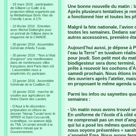
- 19 mars 2016 : participation
Une bonne nouvelle du matin : l
de Gilliane Le Gallic à la
Après plusieurs tentatives je re
projection-débat organisée par
la Médiathèque Boris Vian de
a fonctionné hier et toutes les 
Chevilly-Larue. A 17h
- 10 février 2016 : Entretien
Malgré la fete nationale, l’avio
avec Michel Delberghe pour
toutes les semaines. Dedans san
un portrait de Gilliane dans le
autres accessoires, première éta
magazine de la CIMADE
- 30 janvier 2016 : Assemblée
Aujourd’hui aussi, je dépose à P
Générale d’Alofa Tuvalu
l'eau la Terre" en tuvaluen réalis
- 30 janvier 2016 : “Non à l’état
pour jeudi. Son petit mot du matin
d’urgence” une manifestation
biodigesteur sera donc terminé, i
dans de nombreuses villes
françaises dont Paris bien sûr
prête à recevoir les cochons d
. L’assemblée nous a
samedi prochain. Nous étions inv
empêchés d’y participer.
des ouvriers après l’atelier, mai
- 23 janvier 2016 : Assemblée
en proposant le même agenda s
Générale de la Coalition 21
- 16 janvier 2016 : marche de
Parmi les infos ou saynettes que 
soutien aux agriculteurs de
semaines :
Notre Dame des Landes
- D’Aout à fin décembre :
- Un matin nous avons trouvé une 
préparation et clôture du
dossier “biorap Tuvalu“avec le
En uniforme de l’école d’à côté e
SPREP et Dani Ceccarrelli,
ne comprenait pas un mot d’angla
scientifique, co-auteure déjà
qui lui a posé les mêmes quest
du TML Un projet annulé à la
dernière minute par le
nous soyons présentées « sarah
Gouvernement.
s’appelait Ema. Nous avons fermé