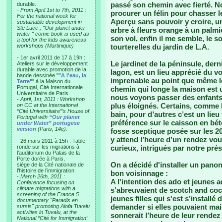
passé son chemin avec fierté. 
durable.
-
From April 1st to 7th, 2011 :
procurer un félin pour chasser l
For the national week for
Aperçu sans pouvoir y croire, un
sustainable development in
Ste Luce , "Our planet under
arbre à fleurs orange à un palm
water " comic book is used as
son vol, enfin il me semble, le 
a tool for the kids awareness
workshops (Martinique)
tourterelles du jardin de L.A.
- 1er avril 2011 de 17 à 19h :
Le jardinet de la péninsule, derni
Ateliers sur le développement
durable avec promotion de la
lagon, est un lieu apprécié du vo
bande dessinée "
"A l'eau, la
imprenable au point que même le
Terre"
" à la Maison du
Portugal, Cité Internationale
chemin qui longe la maison est un
Universitaire de Paris.
nous voyons passer des enfants,
-
April, 1st, 2011 : Workshop
plus éloignés. Certains, comme K
on CC at the International
“Cité Universitaire”’s House of
bain, pour d’autres c’est un lieu
Portugal with
“Our planet
préférence sur le caisson en bét
under Water” portugese
version
(Paris, 14e).
fosse sceptique posée sur les 20
y attend l’heure d’un rendez vou
- 26 mars 2011 à 15h : Table-
ronde sur les migrations à
curieux, intrigués par notre pré
l’auditorium du Palais de la
Porte dorée à Paris,
On a décidé d'installer un panon
siège de la Cité nationale de
l’histoire de l’immigration.
bon voisinnage :
-
March 26th, 2011 :
A l'intention des ado et jeunes
Conference focusing on
climate migrations with a
s’abreuvaient de scotch and coc
screening of the France 5
jeunes filles qui s'est s’installé
documentary "Paradis en
demander si elles pouvaient mai
sursis" promoting Alofa Tuvalu
activities in Tuvalu, at the
sonnerait l’heure de leur rendez
National “Cité for Immigration”