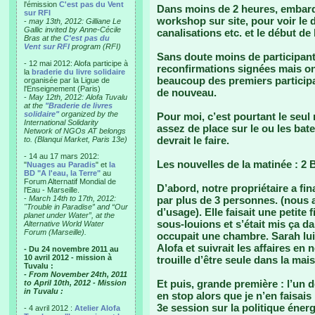
l'émission
C'est pas du Vent
Dans moins de 2 heures, embarq
sur RFI
workshop sur site, pour voir le 
-
may 13th, 2012: Gilliane Le
Gallic invited by Anne-Cécile
canalisations etc. et le début de
Bras at the
C'est pas du
Vent sur RFI
program (RFI)
Sans doute moins de participants
- 12 mai 2012: Alofa participe à
reconfirmations signées mais on
la
braderie du livre solidaire
beaucoup des premiers participa
organisée par la Ligue de
l'Enseignement (Paris)
de nouveau.
-
May 12th, 2012: Alofa Tuvalu
at the
"Braderie de livres
solidaire"
organized by the
Pour moi, c’est pourtant le seul
International Solidarity
assez de place sur le ou les bate
Network of NGOs AT belongs
devrait le faire.
to. (Blanqui Market, Paris 13e)
- 14 au 17 mars 2012:
Les nouvelles de la matinée : 2 
"
Nuages au Paradis
" et
la
BD "A l'eau, la Terre"
au
Forum Alternatif Mondial de
D’abord, notre propriétaire a f
l'Eau - Marseille.
-
March 14th to 17th, 2012:
par plus de 3 personnes. (nous
"Trouble in Paradise” and “Our
d’usage). Elle faisait une petite
planet under Water”, at the
sous-louions et s’était mis ça 
Alternative World Water
Forum (Marseille).
occupait une chambre. Sarah lu
Alofa et suivrait les affaires en
- Du 24 novembre 2011 au
10 avril 2012 - mission à
trouille d’être seule dans la mai
Tuvalu :
- From November 24th, 2011
Et puis, grande première : l’un
to April 10th, 2012 - Mission
in Tuvalu :
en stop alors que je n’en faisais
3e session sur la politique éner
- 4 avril 2012 :
Atelier Alofa