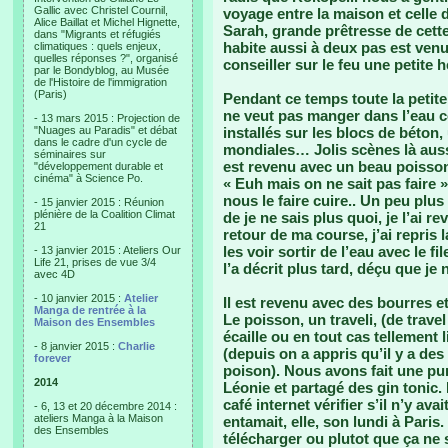
Gallic avec Christel Cournil,
voyage entre la maison et celle 
Alice Baillat et Michel Hignette,
Sarah, grande prêtresse de cette
dans "Migrants et réfugiés
habite aussi à deux pas est venu
climatiques : quels enjeux,
quelles réponses ?", organisé
conseiller sur le feu une petite h
par le Bondyblog, au Musée
de l'Histoire de l'immigration
(Paris)
Pendant ce temps toute la petite
ne veut pas manger dans l’eau c
- 13 mars 2015 : Projection de
"Nuages au Paradis" et débat
installés sur les blocs de béton,
dans le cadre d'un cycle de
mondiales… Jolis scènes là aussi. K
séminaires sur
est revenu avec un beau poisson
"développement durable et
cinéma" à Science Po.
« Euh mais on ne sait pas faire »
nous le faire cuire.. Un peu plu
- 15 janvier 2015 : Réunion
plénière de la Coalition Climat
de je ne sais plus quoi, je l’ai 
21
retour de ma course, j’ai repri
les voir sortir de l’eau avec le f
- 13 janvier 2015 : Ateliers Our
Life 21, prises de vue 3/4
l’a décrit plus tard, déçu que je 
avec 4D
- 10 janvier 2015 :
Atelier
Il est revenu avec des bourres e
Manga de rentrée à la
Le poisson, un traveli, (de travel
Maison des Ensembles
écaille ou en tout cas tellement 
- 8 janvier 2015 :
Charlie
(depuis on a appris qu’il y a de
forever
poison). Nous avons fait une pu
2014
Léonie et partagé des gin tonic. I
café internet vérifier s’il n’y av
- 6, 13 et 20 décembre 2014 :
ateliers Manga à la Maison
entamait, elle, son lundi à Paris
des Ensembles
télécharger ou plutot que ça ne s