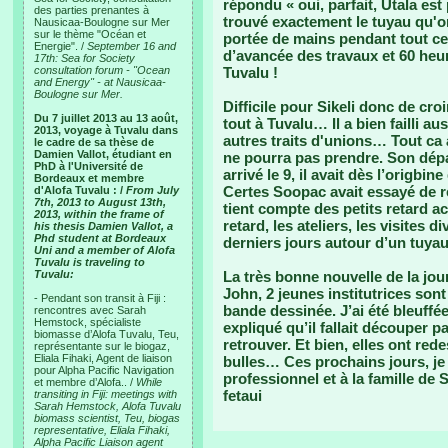
répondu « oui, parfait, Utala est
des parties prenantes à
trouvé exactement le tuyau qu'on
Nausicaa-Boulogne sur Mer
sur le thème "Océan et
portée de mains pendant tout c
Energie". /
September 16 and
d’avancée des travaux et 60 heu
17th: Sea for Society
consultation forum - "Ocean
Tuvalu !
and Energy" - at Nausicaa-
Boulogne sur Mer.
Difficile pour Sikeli donc de cr
Du 7 juillet 2013 au 13 août,
tout à Tuvalu… Il a bien failli au
2013, voyage à Tuvalu dans
autres traits d'unions… Tout ca 
le cadre de sa thèse de
Damien Vallot, étudiant en
ne pourra pas prendre. Son dépar
PhD à l'Université de
arrivé le 9, il avait dès l’origb
Bordeaux et membre
Certes Soopac avait essayé de re
d'Alofa Tuvalu : /
From July
7th, 2013 to August 13th,
tient compte des petits retard ac
2013, within the frame of
retard, les ateliers, les visites 
his thesis Damien Vallot, a
Phd student at Bordeaux
derniers jours autour d’un tuyau
Uni and a member of Alofa
Tuvalu is traveling to
Tuvalu:
La très bonne nouvelle de la jou
John, 2 jeunes institutrices son
- Pendant son transit à Fiji :
bande dessinée. J’ai été bleuffé
rencontres avec Sarah
Hemstock, spécialiste
expliqué qu’il fallait découper 
biomasse d’Alofa Tuvalu, Teu,
retrouver. Et bien, elles ont re
représentante sur le biogaz,
Eliala Fihaki, Agent de liaison
bulles… Ces prochains jours, je 
pour Alpha Pacific Navigation
professionnel et à la famille de
et membre d’Alofa.. /
While
fetaui
transiting in Fiji: meetings with
Sarah Hemstock, Alofa Tuvalu
biomass scientist, Teu, biogas
representative, Eliala Fihaki,
Alpha Pacific Liaison agent