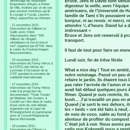
Bruce, Jens et David sont venus à
Vernissage de l’exposition
Empreintes d’Argos à l’Hotel
digesteur la veille, avec l’équip
de Ville, invitées par un de nos
américains, de l’Université de 
plus anciens membres qui fit
le voyage à Tuvalu, Laurent
famille de Tami s’ils pouvaient v
Weyl, aujourd’hui au Vietnam.
bonjour, ni au revoir, ni merci, n
attendre ¼ d’heure. David lui a di
- 21 novembre 2015 :
Intervention de Gilliane Le
intéressant »
Gallic avec Chloé
Bruce et Jens ont remercié à pro
Vlassopoulos dans "200
millions de réfugiés
transport.
climatiques et moi et moi et
moi" organisé par ATTAC dans
le cadre du Festival Images
Il faut de tout pour faire un mon
Mouvementées.
Lundi soir, fin de trêve fériée
- 20 novembre 2015 :
Intervention de Fanny Héros à
la COP21 des Monts du
What a nice day ! Tout en amitié
Lyonnais à l'occasion de la
COP, pendant la semaine de
notre voisinage. Passé un peu d
solidarité internationale.
refaire le jardin. Ils étaient tou
pas rater l’arrivée de l’avion et 
- 17 novembre 2015 :
Intervention de Fanny Héros
avait fait défaut quelques jours 
suite à la projection du
filmer. Quand je suis rentrée, il
documentaire "Thule Tuvalu"
de Matthias Von Gunten, à
bush… J’ai travaillé un peu en a
Condé-sur-Vire dans le cadre
Quand j’ai sorti le nez dehors, 
d'une série de ciné-débats
organisés par la Ligue de
les « beds » ont été faits à neuf
l'Enseignement en partenariat
de noix de coco, sable au fond 
avec le Conseil Régional de
alentour de profiter du compost a
Basse-Normandie.
C’était joli à voir. Nous avons p
- 19 octobre 2015 :
radis que Kokopelli nous a gent
Intervention de Gilliane Le