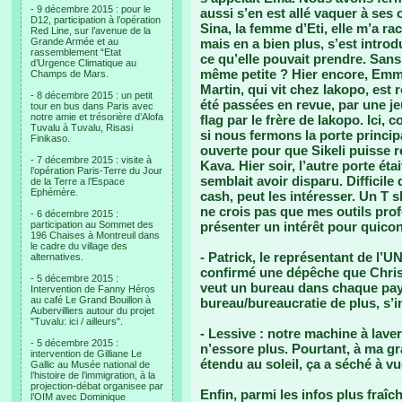
- 9 décembre 2015 : pour le
aussi s’en est allé vaquer à ses
D12, participation à l’opération
Sina, la femme d’Eti, elle m’a rac
Red Line, sur l’avenue de la
Grande Armée et au
mais en a bien plus, s’est intro
rassemblement “Etat
ce qu’elle pouvait prendre. Sans 
d’Urgence Climatique au
même petite ? Hier encore, Emm
Champs de Mars.
Martin, qui vit chez Iakopo, est r
- 8 décembre 2015 : un petit
été passées en revue, par une je
tour en bus dans Paris avec
notre amie et trésorière d’Alofa
flag par le frère de Iakopo. Ici
Tuvalu à Tuvalu, Risasi
si nous fermons la porte princip
Finikaso.
ouverte pour que Sikeli puisse 
- 7 décembre 2015 : visite à
Kava. Hier soir, l’autre porte éta
l’opération Paris-Terre du Jour
semblait avoir disparu. Difficile 
de la Terre a l’Espace
Ephémère.
cash, peut les intéresser. Un T s
ne crois pas que mes outils pro
- 6 décembre 2015 :
participation au Sommet des
présenter un intérêt pour quico
196 Chaises à Montreuil dans
le cadre du village des
- Patrick, le représentant de l
alternatives.
confirmé une dépêche que Chris 
- 5 décembre 2015 :
veut un bureau dans chaque pa
Intervention de Fanny Héros
au café Le Grand Bouillon à
bureau/bureaucratie de plus, s
Aubervilliers autour du projet
"Tuvalu: ici / ailleurs".
- Lessive : notre machine à laver,
- 5 décembre 2015 :
n’essore plus. Pourtant, à ma gr
intervention de Gilliane Le
étendu au soleil, ça a séché à vu
Gallic au Musée national de
l’histoire de l’immigration, à la
projection-débat organisee par
Enfin, parmi les infos plus fraîc
l’OIM avec Dominique