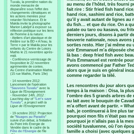
Tuvalu, la première nation du
au menu de l’hôtel, très fourni p
monde menacée de
fait rire : Stir fried fish hand ric
disparaître sous l’effet des
changements climatiques et
hand rice, sashimi and rice, batt
les actions menées pour
qu’il y avait autant de lignes au
retarder l’échéance. Et le
Makila invite la photographe
du fish… et que du rice. On a qu
Marion Labéjof à exposer sa
patate ou taro ou kasava, ou frit
réflexion poétique sur les liens
derniers jours, disons à partir de
de l’homme à la nature.
- Ateliers d’art plastique et de
beuverie nationale, nous avons 
théâtre sur la BD « A l’eau, la
sorties resto. Hier j’ai même eu 
Terre » par le Makila pour les
enfants du Centre de Loisirs
soir Emmanuel m’a déposée chez
Mathis le 21 novembre après-
là bas : deep fried fish avec bea
midi.
- Conférence-vernissage de
Puis Emmanuel est rentrée pour 
l’exposition le 22 novembre
avons commencé par Father Ted.
agrémentée de contes.
alors que je suis en général inca
Au Centre d’animation Mathis
(15 rue Mathis, Paris 19e)
comme regarder la télé.
- 14 novembre 2012:
Lancement de l'opération
Les rencontres du jour alors que
"Sauvons Tuvalu"
avec la
temps à la maison : Oisa, la plus 
Ligue de l'Enseignement
l’ombre des 5 grands arbres de n
- November 14th, 2012 :
Lauching day of
"Let's save
au lait avec le bouquin de Cava
Tuvalu"
, a project with la
m’a offert avant de partir. « What
Ligue de l'Enseignement
bah, je continuerai à lire plus t
- 19 octobre 2012: Projection
pourquoi mon fils n’était pas mar
de "
Nuages au Paradis
"
suivie d'un débat, à l'initiative
pourquoi je n’allais pas à la me
du Point Info Energie de
société tuvaluenne, où l’on épou
Vendée dans le cadre de la
famille a choisi (avec quelque
Fête de l'Energie
de l'île