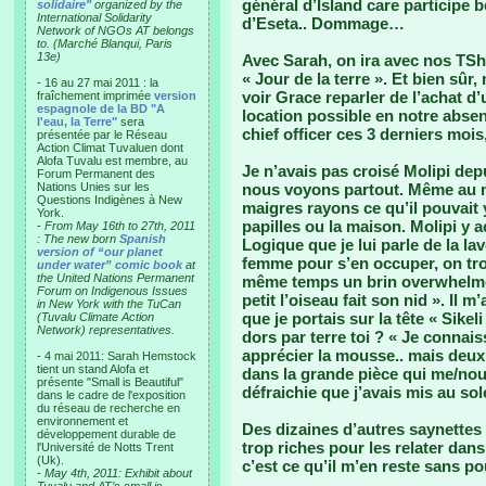
général d’Island care participe
solidaire"
organized by the
International Solidarity
d’Eseta.. Dommage…
Network of NGOs AT belongs
to. (Marché Blanqui, Paris
13e)
Avec Sarah, on ira avec nos TSh
« Jour de la terre ». Et bien sûr
- 16 au 27 mai 2011 : la
voir Grace reparler de l’achat d
fraîchement imprimée
version
espagnole de la BD "A
location possible en notre absen
l'eau, la Terre"
sera
chief officer ces 3 derniers moi
présentée par le Réseau
Action Climat Tuvaluen dont
Alofa Tuvalu est membre, au
Je n’avais pas croisé Molipi dep
Forum Permanent des
Nations Unies sur les
nous voyons partout. Même au m
Questions Indigènes à New
maigres rayons ce qu’il pouvait y
York.
papilles ou la maison. Molipi y a
-
From May 16th to 27th, 2011
: The new born
Spanish
Logique que je lui parle de la l
version of “our planet
femme pour s’en occuper, on tro
under water” comic book
at
the United Nations Permanent
même temps un brin overwhelmed
Forum on Indigenous Issues
petit l’oiseau fait son nid ». Il 
in New York with the TuCan
que je portais sur la tête « Sikeli
(Tuvalu Climate Action
Network) representatives.
dors par terre toi ? « Je connai
apprécier la mousse.. mais deux j
- 4 mai 2011: Sarah Hemstock
tient un stand Alofa et
dans la grande pièce qui me/nous
présente "Small is Beautiful"
défraichie que j’avais mis au soleil
dans le cadre de l'exposition
du réseau de recherche en
environnement et
Des dizaines d’autres saynettes
développement durable de
trop riches pour les relater dans 
l'Université de Notts Trent
(Uk).
c’est ce qu’il m’en reste sans po
-
May 4th, 2011: Exhibit about