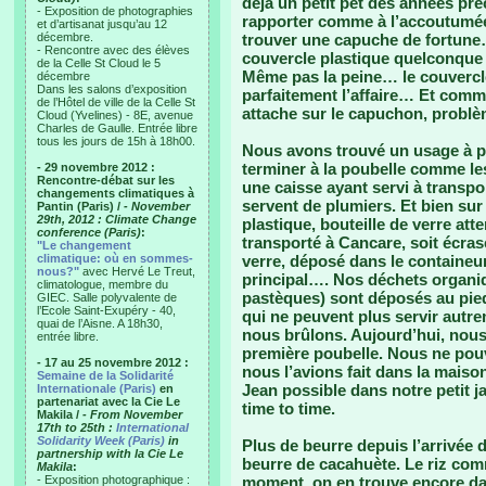
déjà un petit pet des années pré
- Exposition de photographies
rapporter comme à l’accoutumée
et d’artisanat jusqu’au 12
décembre.
trouver une capuche de fortune…
- Rencontre avec des élèves
couvercle plastique quelconque
de la Celle St Cloud le 5
Même pas la peine… le couvercle 
décembre
Dans les salons d’exposition
parfaitement l’affaire… Et comm
de l’Hôtel de ville de la Celle St
attache sur le capuchon, problè
Cloud (Yvelines) - 8E, avenue
Charles de Gaulle. Entrée libre
tous les jours de 15h à 18h00.
Nous avons trouvé un usage à pr
terminer à la poubelle comme le
- 29 novembre 2012 :
Rencontre-débat sur les
une caisse ayant servi à transpo
changements climatiques à
servent de plumiers. Et bien sur 
Pantin (Paris) /
- November
29th, 2012 : Climate Change
plastique, bouteille de verre att
conference (Paris)
:
transporté à Cancare, soit écras
"Le changement
climatique: où en sommes-
verre, déposé dans le containeur
nous?"
avec Hervé Le Treut,
principal…. Nos déchets organi
climatologue, membre du
pastèques) sont déposés au pie
GIEC. Salle polyvalente de
l’Ecole Saint-Exupéry - 40,
qui ne peuvent plus servir autrem
quai de l’Aisne. A 18h30,
nous brûlons. Aujourd’hui, nou
entrée libre.
première poubelle. Nous ne pou
- 17 au 25 novembre 2012 :
nous l’avions fait dans la maison
Semaine de la Solidarité
Jean possible dans notre petit j
Internationale (Paris)
en
partenariat avec la Cie Le
time to time.
Makila /
- From November
17th to 25th :
International
Solidarity Week (Paris)
in
Plus de beurre depuis l’arrivée 
partnership with la Cie Le
beurre de cacahuète. Le riz com
Makila
:
- Exposition photographique :
moment, on en trouve encore dans