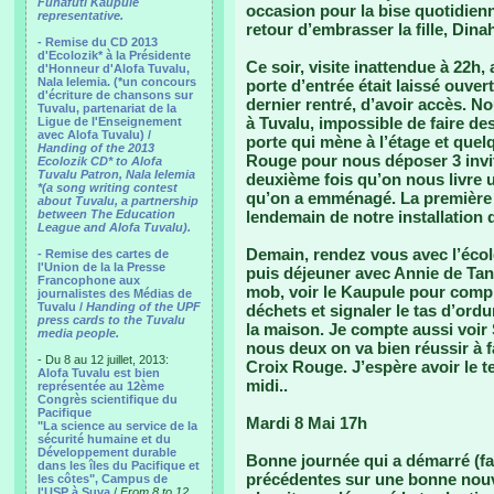
Funafuti Kaupule
occasion pour la bise quotidienn
representative.
retour d’embrasser la fille, Dina
- Remise du CD 2013
d'Ecolozik* à la Présidente
Ce soir, visite inattendue à 22h
d'Honneur d'Alofa Tuvalu,
Nala Ielemia. (*un concours
porte d’entrée était laissé ouvert
d'écriture de chansons sur
dernier rentré, d’avoir accès. N
Tuvalu, partenariat de la
à Tuvalu, impossible de faire de
Ligue de l'Enseignement
avec Alofa Tuvalu) /
porte qui mène à l’étage et quel
Handing of the 2013
Rouge pour nous déposer 3 invit
Ecolozik CD* to Alofa
Tuvalu Patron, Nala Ielemia
deuxième fois qu’on nous livre u
*(a song writing contest
qu’on a emménagé. La première c
about Tuvalu, a partnership
between The Education
lendemain de notre installation
League and Alofa Tuvalu).
Demain, rendez vous avec l’écol
- Remise des cartes de
l'Union de la la Presse
puis déjeuner avec Annie de Tango
Francophone aux
mob, voir le Kaupule pour comp
journalistes des Médias de
Tuvalu /
Handing of the UPF
déchets et signaler le tas d’ord
press cards to the Tuvalu
la maison. Je compte aussi voir
media people.
nous deux on va bien réussir à f
- Du 8 au 12 juillet, 2013:
Croix Rouge. J’espère avoir le t
Alofa Tuvalu est bien
midi..
représentée au 12ème
Congrès scientifique du
Pacifique
Mardi 8 Mai 17h
"La science au service de la
sécurité humaine et du
Développement durable
Bonne journée qui a démarré (fa
dans les îles du Pacifique et
précédentes sur une bonne nouve
les côtes", Campus de
l'USP à Suva
/
From 8 to 12