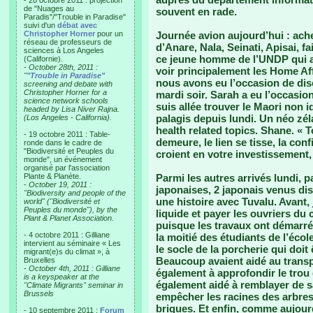
- 28 octobre 2011 : projection
de "Nuages au
souvent en rade.
Paradis"/"Trouble in Paradise"
suivi d'un
débat avec
Christopher Horner
pour un
Journée avion aujourd’hui : ache
réseau de professeurs de
d’Anare, Nala, Seinati, Apisai, f
sciences à Los Angeles
ce jeune homme de l’UNDP qui a 
(Californie).
-
October 28th, 2011 :
voir principalement les Home Aff
"
"Trouble in Paradise"
nous avons eu l’occasion de di
screening and debate with
Christopher Horner for a
mardi soir. Sarah a eu l’occasion
science network schools
suis allée trouver le Maori non i
headed by Lisa Niver Rajna.
palagis depuis lundi. Un néo zél
(Los Angeles - California).
health related topics. Shane. « T
- 19 octobre 2011 : Table-
demeure, le lien se tisse, la con
ronde dans le cadre de
"Biodiversité et Peuples du
croient en votre investissement, 
monde", un événement
organisé par l'association
Plante & Planète.
Parmi les autres arrivés lundi, p
-
October 19, 2011 :
japonaises, 2 japonais venus dis
"Biodiversity and people of the
une histoire avec Tuvalu. Avant,
world" ("Biodiversité et
Peuples du monde"), by the
liquide et payer les ouvriers du
Plant & Planet Association.
puisque les travaux ont démarré 
- 4 octobre 2011 : Gilliane
la moitié des étudiants de l’écol
intervient au séminaire « Les
le socle de la porcherie qui doit
migrant(e)s du climat », à
Beaucoup avaient aidé au transpo
Bruxelles
-
October 4th, 2011 : Gilliane
également à approfondir le trou 
is a keyspeaker at the
également aidé à remblayer de s
"Climate Migrants" seminar in
Brussels
empêcher les racines des arbres 
briques. Et enfin, comme aujourd
- 10 septembre 2011 :
Forum