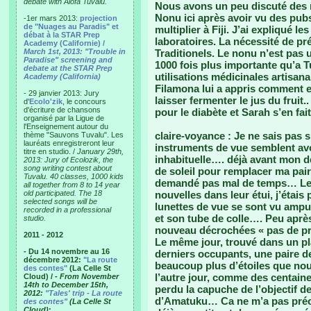
debate with Alofa Tuvalu.
Nous avons un peu discuté des mé
Nonu ici après avoir vu des pubs
-1er mars 2013:
projection
de "Nuages au Paradis" et
multiplier à Fiji. J’ai expliqué 
débat à la STAR Prep
laboratoires. La nécessité de p
Academy (Californie) /
March 1st, 2013: "Trouble in
Traditionels. Le nonu n’est pas u
Paradise" screening and
1000 fois plus importante qu’a
debate at the STAR Prep
utilisations médicinales artisan
Academy (California)
Filamona lui a appris comment en 
- 29 janvier 2013: Jury
laisser fermenter le jus du fruit
d'
Ecolo'zik
, le concours
d'écriture de chansons
pour le diabète et Sarah s’en fai
organisé par la Ligue de
l'Enseignement autour du
claire-voyance : Je ne sais pas s
thème "Sauvons Tuvalu". Les
lauréats enregistreront leur
instruments de vue semblent avo
titre en studio. /
January 29th,
inhabituelle…. déjà avant mon dé
2013: Jury of Ecolozik, the
song writing contest about
de soleil pour remplacer ma pair
Tuvalu. 40 classes, 1000 kids
demandé pas mal de temps… Les vi
all together from 8 to 14 year
old participated. The 18
nouvelles dans leur étui, j’étais
selected songs will be
lunettes de vue se sont vu amput
recorded in a professional
et son tube de colle…. Peu après
studio.
nouveau décrochées « pas de pr
2011 - 2012
Le même jour, trouvé dans un pl
- Du 14 novembre au 16
derniers occupants, une paire de
décembre 2012:
"La route
beaucoup plus d’étoiles que nous
des contes"
(La Celle St
l’autre jour, comme des centaines
Cloud) /
- From November
14th to December 15th,
perdu la capuche de l’objectif d
2012:
"Tales' trip - La route
d’Amatuku… Ca ne m’a pas préoc
des contes"
(La Celle St
Cloud)
: