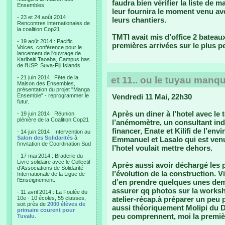
faudra bien vérifier la liste de 
Ensembles
leur fournira le moment venu av
- 23 et 24 août 2014 :
leurs chantiers.
Rencontres internationales de
la coalition Cop21
TMTI avait mis d’office 2 bateau
- 19 août 2014 : Pacific
premières arrivées sur le plus p
Voices, conférence pour le
lancement de l'ouvrage de
Karibaiti Taoaba, Campus bas
de l'USP, Suva-Fiji Islands
- 21 juin 2014 : Fête de la
et 11.. ou le tuyau manq
Maison des Ensembles,
présentation du projet "Manga
Ensemble" - reprogrammer le
Vendredi 11 Mai, 22h30
futur.
Après un diner à l’hotel avec le 
- 19 juin 2014 : Réunion
plénière de la Coalition Cop21
l’anémomètre, un consultant in
financer, Enate et Kilifi de l’en
- 14 juin 2014 : Intervention au
Salon des Solidarités
à
Emmanuel et Lasalo qui est venu
l'invitation de Coordination Sud
l’hotel voulait mettre dehors.
- 17 mai 2014 : Braderie du
Livre solidaire avec le Collectif
Après aussi avoir déchargé les p
d'Associations de Solidarité
l’évolution de la construction. 
Internationale de la Ligue de
l'Enseignement.
d’en prendre quelques unes dem
assurer qq photos sur la works
- 11 avril 2014 : La Foulée du
10e - 10 écoles, 55 classes,
atelier-récap.à préparer un peu 
soit près de
2000 élèves de
aussi théoriquement Molipi du D
primaire courent pour
peu comprennent, moi la premiè
Tuvalu
.