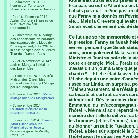
Alofiennes aussi les surprises i
- 5 décembre 2014 : 24
Français ou outre Atlantiquien.
heures sur Terre avec
Science Frontières et Terre.tv
fichais pas mal.. même pas un c
que Fanny m’a donnés en Février
- 2 et 16 décembre 2014 :
Atelier Our Life 21, prises de
vie… Mais la Crevette qui avait t
vue 1/4 et 2/4 à la
Sarah avait clairement décidé de 
ressourcerie
- 22 novembre 2014 : village
Ce fut une soirée mémorable et o
des associations de solidarité
la pression. Fanny se faisait hél
internationale de la Ligue de
l'Enseignement, 18 à 22h dans
verres, pendant que Sarah statio
la salle de spectacle du centre
amis, principalement Nala, sa c
Tour des Dames, Paris
Ministre et Tami sa pote de la st
- 22 et 24 novembre 2014 :
toute en énergie. Moi… j’étais 
ateliers Manga à la Maison
J’avais dit un jour à Gaby que je
des Ensembles
chanter*… Et elle était là avec t
- 21 novembre 2014 : Soirée
fétiche depuis une paire d’année
Maison des Ensembles,
présentation du projet Manga
tissée par Linda, en surprise, p
par les Mang'ados
*Malheureusement, elle n’était p
sa beauté et surtout sa voix ser
- 15 novembre 2014 :
Paris
Manga avec les Mang'ados
videoteront. Dès le premier dîner
Emmanuel qui m’accompagnait et à
- 13 novembre 2014 :
Réunion plénière de la
l’hôtel ». Même si son répertoire
coalition climat 21
manière dont elle le délivre, sa 
les hommes (et les femmes), tan
- 8 novembre 2014 :
Forum
Alter Libris avec les
qu’étonner un public Tuvaluen. 
Mang'ados et José
à
l’hôtel, a bien sûr apprécié le 6
l'ancienne gare de Reuilly,
Paris 12e
l’hôtel avant le départ en Avril 