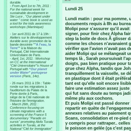
durable.
-
From April 1st to 7th, 2011 :
Lundi 25
For the national week for
sustainable development in
Ste Luce , "Our planet under
Lundi matin : pour ma pomme, un
water " comic book is used as
documents requis à 8h au bureau
a tool for the kids awareness
workshops (Martinique)
Molipi pour s'assurer qu'il avait
signer, pour finir chez Alpha fai
- 1er avril 2011 de 17 à 19h :
Ateliers sur le développement
step la boite de docs Ã glisser d
durable avec promotion de la
comme les choses n'avanaient guè
bande dessinée "
"A l'eau, la
vérifier que l'avion n'avait pas de
Terre"
" à la Maison du
Portugal, Cité Internationale
aider Molipi qui se mélangeait un
Universitaire de Paris.
temps là , Sarah poursuivait l'ap
-
April, 1st, 2011 : Workshop
on CC at the International
doigts, pas bien pratique pour tap
“Cité Universitaire”’s House of
grue chez Alpha, tandis que John
Portugal with
“Our planet
under Water” portugese
tranquillement la vaisselle, se d
version
(Paris, 14e).
en plastique dont il était préfér
tant est qu'elle soit encore lisib
- 26 mars 2011 à 15h : Table-
ronde sur les migrations à
faire une estimation assez just
l’auditorium du Palais de la
qui fut sans doute au temps jadi
Porte dorée à Paris,
siège de la Cité nationale de
même plu aux cochons.
l’histoire de l’immigration.
Et puis Molipi est passé donner 
-
March 26th, 2011 :
repartir en quète de l'engageme
Conference focusing on
climate migrations with a
annexes relatives au paiement qui
screening of the France 5
Scans, consolidation et re-pied
documentary "Paradis en
sursis" promoting Alofa Tuvalu
y compris pour rattraper.. celles
activities in Tuvalu, at the
le poisson en gelée (ça c'est pas
National “Cité for Immigration”