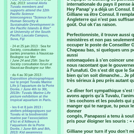
July, 2013:
several Alofa
internationale du pays il pense à
Tuvalu members and
Hey Panap’ y a déjà un Consul. 
supports attend the 12th
Gilliane va être Consul. Il rempl
Pacific Science
Intercongress "Science for
Angleterre qui n’est pas suffisa
Human Security &
goût. Oui ok t’as raison.
Sustainable Development in
the Pacific Islands & Rim"
at University of the South
Perfectionniste, il trouve aussi q
Pacific Laucala Campus,
Suva, Fiji
ministères et non pas seulement 
occuper le poste de Conseiller
- 24 et 25 juin 2013 : Sea for
Chapeau bas, si quelques uns pou
Society, consultation des
parties prenantes à Nausicaa-
aussi
Boulogne sur Mer
estomaquées à s’en coincer une 
/
June 24 and 25th: Sea for
Society consultation forum at
nous racontant que le gouverneme
Nausicaa-Boulogne sur Mer.
à Funafuti. On s’est dit que le S
bien qu’on soit dimanche... Je pl
- du 4 au 30 juin 2013 :
Exposition photographique
très sérieux à peu près autant q
sur le projet Tuvalu Marine
Life à l'aquarium de la Porte
Dorée. /
June 4th to 30t,
Ce dîner fort sympathique s’est 
2013h: Tuvalu Marine Life
avons appris qu’à Tuvalu, l’anim
picture exhibition at the
tropical aquarium in Paris.
: les cochons et les poulets qui
manger qui te nargue, tu peux le
- les 6 et 8 juin 2013 :
donner
ateliers pédagogiques sur
Tuvalu et la biodiversité
congés, Panapassi a tenu à soul
marine par l'association
pris pour éloigner les souris : « 
d'Ici et d'Ailleurs à
l'aquarium de la Porte
Dorée. /
June 6th and 8th,
Gilliane your turn if you don’t m
2013: Kid awareness