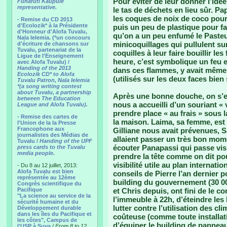
Pour éviter de leur donner l’id
Funafuti Kaupule
representative.
le tas de déchets en lieu sûr. Pa
les coques de noix de coco pour 
- Remise du CD 2013
d'Ecolozik* à la Présidente
puis un peu de plastique pour fa
d'Honneur d'Alofa Tuvalu,
qu’on a un peu enfumé le Pasteur.
Nala Ielemia. (*un concours
minicoquillages qui pullulent sur
d'écriture de chansons sur
Tuvalu, partenariat de la
coquilles à leur faire bouillir le
Ligue de l'Enseignement
heure, c’est symbolique un feu 
avec Alofa Tuvalu) /
Handing of the 2013
dans ces flammes, y avait même
Ecolozik CD* to Alofa
(utilisés sur les deux faces bien s
Tuvalu Patron, Nala Ielemia
*(a song writing contest
about Tuvalu, a partnership
Après une bonne douche, on s’es
between The Education
nous a accueilli d’un souriant « 
League and Alofa Tuvalu).
prendre place « au frais » sous la
- Remise des cartes de
la maison. Laima, sa femme, est 
l'Union de la la Presse
Francophone aux
Gilliane nous avait prévenues, 
journalistes des Médias de
allaient passer un très bon mome
Tuvalu /
Handing of the UPF
écouter Panapassi qui passe visi
press cards to the Tuvalu
media people.
prendre la tête comme on dit pou
visibilité utile au plan internatio
- Du 8 au 12 juillet, 2013:
Alofa Tuvalu est bien
conseils de Pierre l’an dernier p
représentée au 12ème
building du gouvernement (30 00
Congrès scientifique du
Pacifique
et Chris depuis, ont fini de le c
"La science au service de la
l’immeuble à 22h, d’éteindre le
sécurité humaine et du
lutter contre l’utilisation des cli
Développement durable
dans les îles du Pacifique et
coûteuse (comme toute installati
les côtes", Campus de
d’équiper le building de panneau
l'USP à Suva
/
From 8 to 12