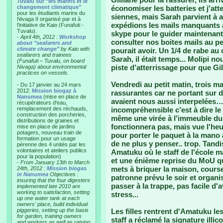
Tuvalu sur "les marins et le
changement climatique"
économiser les batteries et j'att
pour les étudiants marins du
siennes, mais Sarah parvient à a
Nivaga II organisé par et à
expédions les mails manquants à 
l'initiative de Kaio (Funafuti -
Tuvalu).
skype pour le guider maintenant 
-
April 4th, 2012 :
Workshop
consulter nos boites mails au pe
about "seafarers and
climate change"
by Kaio with
pourait avoir. Un 1/4 de rabe au 
seafarers and trainees
Sarah, il était temps... Molipi 
(Funafuti – Tuvalu, on board
piste d’atterrissage pour que Gi
Nivaga) about environmental
practices on vessels.
Vendredi au petit matin, trois m
- Du 17 janvier au 24 mars
2012:
Mission biogaz à
rassurantes car ne portant sur 
Nanumea
(mise en place de
avaient nous aussi interpelées… 
récupérateurs d'eau,
remplacement des réchauds,
incompréhensible c’est à dire l
construction des porcheries,
même une virée à l'immeuble du
distributions de graines et
fonctionnera pas, mais vue l'heur
mise en place de jardins
potagers, nouveau train de
pour porter le paquet à la mano
formation pour un usage
de ne plus y penser.. trop. Tandi
pérenne des 4 unités par les
volontaires et ateliers publics
Amatuku où le staff de l'école m
pour la population)
et une énième reprise du MoU qui
-
From January 13th to March
mets à briquer la maison, course
24th, 2012 :
Mission biogas
in Nanumea
Objectives :
patronne prévu le soir et organisé
insuring that the four digesters
passer à la trappe, pas facile d
implemented late 2010 are
working to satisfaction, setting
stress...
up one water tank at each
owners' place, build individual
piggeries, setting up the basis
Les filles rentrent d'Amatuku les
for garden, training owners
staff a réclamé la signature illi
and workers as well as raising