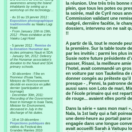
la réunion. Une très très bonne n
awareness among the Island
inhabitants by setting up a
plein, que tous les potes ou pr
workshop on the technology…
la soirée, mail de Cyril nous ann
- du 10 au 19 janvier 2012 :
Commission validant une remise
Exposition photographique
malgré, dernière facétie, le cha
traditionnelle
au Vaiaku Lagi
dossiers, intervenu on ne sait q
Hotel
-
From January 10th to 19th,
!!
2012 : Photo exhibition at the
Vaiaku Lagi Hotel
A partir de là, tout le monde peu
- 5 janvier 2012 :
Remise de
la première. Sur la table toute d
la donation Hunamar
aux
écoles primaires Nauti et SDA
par les invités : parmi les plus 
-
January 5th, 2012: Delivery
Susie notre future présidente d'
of the Hunamar association's
passer, Risasi, la meilleure ami
donation to the Nauti and SDA
primary schools.
l'hotel, avait commandé un gros 
en voiture par son Taukelina de m
- 30 décembre : Fête en
l'honneur d'Isaia Taeia,
donner congés au prétexte qu’il 
Ministre de l'Environnement
presque - , Penni, la patronne d
décédé en exercice en juillet
aussi sans son Loto de mari, Mini
dernier (participation et
tournage)
de l'école primaire qui est repa
-
December 30th, 2011:
de rouge... avaient elles porté d
Recording of the Government
feast in homage to Isaia Taeia,
Minister for Environment,
Dans la série « sans mon mari », 
deceased in July in the
discharge of his duties.
Nala, la 1st lady qui a fait poi
une demi-heure au portail parce q
- 18 et 19 décembre :
engagée dans une longue conver
Projections publiques
des
vidéos du Festival des
avait accueilli Sarah à Vaitupu l
Grandes Marées 2010