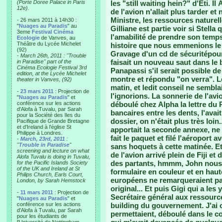
(Porte Doree Palace in Paris
les "still waiting hein?" d'Eti. I
12e).
de l'avion n'allait plus tarder e
Ministre, les ressources naturell
- 26 mars 2011 à 14h30 :
"
Nuages au Paradis
" au
Gilliane est partie voir si Stella
3eme
Festival Cinéma
l'amabilité de prendre son temps
Ecologie
de Vanves, au
Théâtre du Lycée Michelet
histoire que nous emmenions le p
(92)
Gravage d'un cd de sécuritépour 
-
March 26th, 2011 : "Trouble
faisait un nouveau saut dans l
in Paradise" part of the
Cinéma Ecologie Festival 3rd
Panapassi s'il serait possible de
edition, at the Lycée Michelet
montre et répondu "on verra". Le
theater in Vanves, (92)
matin, et ledit conseil ne sembla
-
23 mars 2011
: Projection de
l'ignorions. La sonnerie de l'avion
"
Nuages au Paradis
" et
conférence sur les actions
déboulé chez Alpha la lettre du 
d'Alofa à Tuvalu, par Sarah
bancaires entre les dents, l'avai
pour la Société des Iles du
dossier, on n'était plus très loi
Pacifique de Grande Bretagne
et d'Ireland à l'église St
apportait la seconde annexe, ne 
Philippe à Londres.
fait le paquet et filé l'aéroport 
-
March, 23rd, 2011
:
"
Trouble in Paradise
"
sans hoquets à cette matinée. Et 
screening and lecture on what
de l'avion arrivé plein de Fiji e
Alofa Tuvalu is doing in Tuvalu,
des partants, hmmm, John nous a
for the Pacific Islands Society
of the UK and Ireland at St
formulaire en couleur et en haut
Philips Church, Earls Court,
européens ne remarqueraient pas
London, by Sarah Hemstock
original... Et puis Gigi qui a les
-
11 mars 2011
: Projection de
Secrétaire général aux ressourc
"
Nuages au Paradis
" et
conférence sur les actions
building du gouvernement. J'ai c
d'Alofa à Tuvalu, par Sarah
permettaient, déboulé dans le co
pour les étudiants de