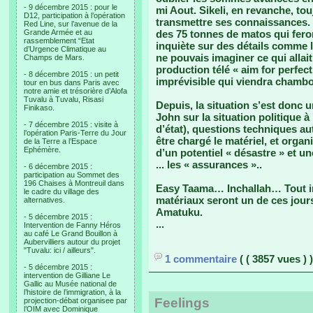
- 9 décembre 2015 : pour le
mi Aout. Sikeli, en revanche, to
D12, participation à l’opération
transmettre ses connaissances. En
Red Line, sur l’avenue de la
Grande Armée et au
des 75 tonnes de matos qui fero
rassemblement “Etat
inquiète sur des détails comme 
d’Urgence Climatique au
ne pouvais imaginer ce qui allai
Champs de Mars.
production télé « aim for perfe
- 8 décembre 2015 : un petit
imprévisible qui viendra chambo
tour en bus dans Paris avec
notre amie et trésorière d’Alofa
Tuvalu à Tuvalu, Risasi
Depuis, la situation s’est donc
Finikaso.
John sur la situation politique à 
- 7 décembre 2015 : visite à
d’état), questions techniques au
l’opération Paris-Terre du Jour
être chargé le matériel, et orga
de la Terre a l’Espace
Ephémère.
d’un potentiel « désastre » et u
... les « assurances »..
- 6 décembre 2015 :
participation au Sommet des
196 Chaises à Montreuil dans
Easy Taama… Inchallah… Tout ira 
le cadre du village des
matériaux seront un de ces jour
alternatives.
Amatuku.
- 5 décembre 2015 :
...
Intervention de Fanny Héros
au café Le Grand Bouillon à
Aubervilliers autour du projet
"Tuvalu: ici / ailleurs".
1 commentaire
( ( 3857 vues ) )
- 5 décembre 2015 :
intervention de Gilliane Le
Gallic au Musée national de
l’histoire de l’immigration, à la
Feelings
projection-débat organisee par
l’OIM avec Dominique