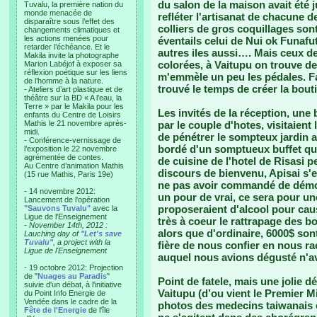
du salon de la maison avait été
Tuvalu, la première nation du
monde menacée de
refléter l'artisanat de chacune d
disparaître sous l’effet des
colliers de gros coquillages son
changements climatiques et
les actions menées pour
éventails celui de Nui ok Funafuti
retarder l’échéance. Et le
autres iles aussi…. Mais ceux d
Makila invite la photographe
colorées, à Vaitupu on trouve de 
Marion Labéjof à exposer sa
réflexion poétique sur les liens
m'emmèle un peu les pédales. Fa
de l’homme à la nature.
trouvé le temps de créer la bouti
- Ateliers d’art plastique et de
théâtre sur la BD « A l’eau, la
Terre » par le Makila pour les
Les invités de la réception, une
enfants du Centre de Loisirs
Mathis le 21 novembre après-
par le couple d'hotes, visitaient
midi.
de pénétrer le sompteux jardin a
- Conférence-vernissage de
bordé d'un somptueux buffet qu
l’exposition le 22 novembre
agrémentée de contes.
de cuisine de l'hotel de Risasi 
Au Centre d’animation Mathis
discours de bienvenu, Apisai s'
(15 rue Mathis, Paris 19e)
ne pas avoir commandé de démons
- 14 novembre 2012:
un pour de vrai, ce sera pour une
Lancement de l'opération
proposeraient d'alcool pour cau
"Sauvons Tuvalu"
avec la
Ligue de l'Enseignement
très à coeur le rattrapage des 
- November 14th, 2012 :
alors que d'ordinaire, 6000$ sont
Lauching day of
"Let's save
Tuvalu"
, a project with la
fière de nous confier en nous ra
Ligue de l'Enseignement
auquel nous avions dégusté n'av
- 19 octobre 2012: Projection
de "
Nuages au Paradis
"
Point de fatele, mais une jolie 
suivie d'un débat, à l'initiative
Vaitupu (d’ou vient le Premier M
du Point Info Energie de
Vendée dans le cadre de la
photos des medecins taiwanais e
Fête de l'Energie
de l'île