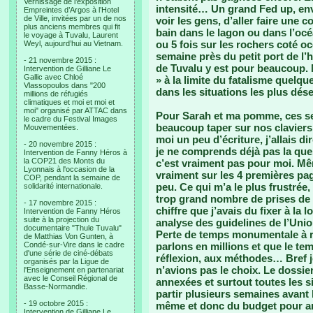
Vernissage de l’exposition
intensité… Un grand Fed up, envie
Empreintes d’Argos à l’Hotel
de Ville, invitées par un de nos
voir les gens, d’aller faire une 
plus anciens membres qui fit
bain dans le lagon ou dans l’océ
le voyage à Tuvalu, Laurent
ou 5 fois sur les rochers coté o
Weyl, aujourd’hui au Vietnam.
semaine près du petit port de l’h
- 21 novembre 2015 :
de Tuvalu y est pour beaucoup. 
Intervention de Gilliane Le
Gallic avec Chloé
» à la limite du fatalisme quelq
Vlassopoulos dans "200
dans les situations les plus dése
millions de réfugiés
climatiques et moi et moi et
moi" organisé par ATTAC dans
Pour Sarah et ma pomme, ces se
le cadre du Festival Images
beaucoup taper sur nos claviers
Mouvementées.
moi un peu d’écriture, j’allais d
- 20 novembre 2015 :
je ne comprends déjà pas la que
Intervention de Fanny Héros à
la COP21 des Monts du
c’est vraiment pas pour moi. Mêm
Lyonnais à l'occasion de la
vraiment sur les 4 premières pag
COP, pendant la semaine de
peu. Ce qui m’a le plus frustré
solidarité internationale.
trop grand nombre de prises de t
- 17 novembre 2015 :
chiffre que j’avais du fixer à la 
Intervention de Fanny Héros
suite à la projection du
analyse des guidelines de l’Uni
documentaire "Thule Tuvalu"
Perte de temps monumentale à ra
de Matthias Von Gunten, à
Condé-sur-Vire dans le cadre
parlons en millions et que le tem
d'une série de ciné-débats
réflexion, aux méthodes… Bref j
organisés par la Ligue de
n’avions pas le choix. Le dossi
l'Enseignement en partenariat
avec le Conseil Régional de
annexées et surtout toutes les si
Basse-Normandie.
partir plusieurs semaines avant 
- 19 octobre 2015 :
même et donc du budget pour arr
Intervention de Gilliane Le