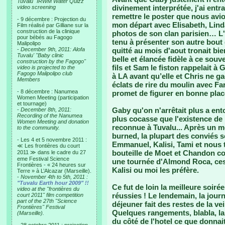
Tuvalu "IRWM Water Quizz"
divinement interprétée, j'ai entr
video screening
remettre le poster que nous avi
- 9 décembre : Projection du
mon départ avec Elisabeth, Lind
Film réalisé par Gilliane sur la
construction de la clinique
photos de son clan parisien… L'
pour bébés au Fagogo
tenu à présenter son autre bout 
Malipolipo
-
December 9th, 2011: Alofa
quitté au mois d'aout tronait bi
Tuvalu' "Baby clinic
belle et élancée fidèle à ce souv
construction by the Fagogo"
fils et Sam le fiston rappelait à
video is projected to the
Fagogo Malipolipo club
à LA avant qu’elle et Chris ne ga
Members
éclats de rire du moulin avec Far
- 8 décembre : Nanumea
promet de figurer en bonne plac
Women Meeting (participation
et tournage)
Gaby qu'on n'arrêtait plus a en
-
December 8th, 2011:
Recording of the Nanumea
plus cocasse que l'existence de
Women Meeting and donation
reconnue à Tuvalu... Après un m
to the community.
burned, la plupart des conviés so
- Les 4 et 5 novembre 2011 :
Emmanuel, Kalisi, Tami et nous t
≪ Les frontières du court
bouteille de Moet et Chandon c
2011 ≫ dans le cadre du 27
eme Festival Science
une tournée d'Almond Roca, ces
Frontières - « 24 heures sur
Kalisi ou moi les préfère.
Terre » à L’Alcazar (Marseille).
-
November 4th to 5th, 2011 :
"Tuvalu Earth hour 2009" !!
Ce fut de loin la meilleure soirée
video at the "frontières du
réussies ! Le lendemain, la jou
court 2011" film competition
part of the 27th "Science
déjeuner fait des restes de la ve
Frontières" Festival
Quelques rangements, blabla, la 
(Marseille).
du côté de l'hotel ce que donnai