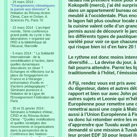
- 24 mars 2014 :
Kokopelli (merci), j’ai été surpri
"Changements climatiques:
la parole aux témoins"
à
dans un appartement/ bureau occi
l'initiative du Réseau Action
meublé à l’occidentale. Plus en
Climat, Care et Oxfam. A
le lagon fait plus couleur local
Sciences Po, Paris 7è
la cuisine valent celle d’un gran
- 22 mars 2014 : L'archipel
permis aussi de découvrir le jard
monde, 7ème conférence
grand public du cycle « Iles
les différents types de pastèque
laboratoires » organisé par
variété pour voir ce que chacune
l'IRD à la bibliothèque de
l’Alcazar, Marseille
qui risque bien ici d’en faire 20 !
- 5 mars 2014 : " La Solidarité
Le rythme est donc moins inten
Internationale : de la
sensibilisation à l'action, dans
diversifié…. La devise du jour, à
quelles dynamiques
fait pourra attendre. Parmi les l
éducatives se situer ?
Echanges et réflexions sur la
traditionnelle à l’hôtel, l’émissi
place de l'engagement en
France et à l'étranger ;
A Fiji, rendez vous est pris avec
présentation d'outils et
d'actions pédagogiques ".
du digesteur, dates et autres d
Séminaire jeunesse à
rapport et bien sur avec John po
l'initiative de la Ligue de
l'Enseignement Fédération de
autres sujets et Leonie qui m’hé
Paris
Européenne pour remettre une c
- 30 et 31 janvier 2014 :
remettrai aussi une copie à Malc
Séminaire à l'initiative d'Attac,
aussi à l’Union Européenne à Fid
CRID et du Réseau Action
va donc lui retomber entre les ma
Climat - "Quelles mobilisations
et quelles stratégies des
d’apprendre que Tuvalu avait pr
mouvements et organisations
demandé si une mission à Tuvalu
dans la perspective de la
Conférence des Nations-
leur projet EDF 10 pour lequel il