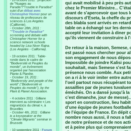
- 28 octobre 2011 : projection
qui avait mobilisé à peu près aut
de "Nuages au
Paradis"/"Trouble in Paradise"
chez le Premier Ministre... C'ét
suivi d'un
débat avec
avant de s'apercevoir que tous le
Christopher Horner
pour un
discours d'Eseta, la cheffe du p
réseau de professeurs de
sciences à Los Angeles
des blabla sont arrivés en retard
(Californie).
table on a échangé sur les dern
-
October 28th, 2011 :
"
"Trouble in Paradise"
accepté leur invitation à diner p
screening and debate with
qu'ils viennent de construire à l
Christopher Horner for a
science network schools
headed by Lisa Niver Rajna.
De retour à la maison, Semese, c
(Los Angeles - California).
est passé nous chercher pour alle
- 19 octobre 2011 : Table-
son engagement de nous dépose
ronde dans le cadre de
Impossible de joindre Kalisi po
"Biodiversité et Peuples du
monde", un événement
souhaitait, mais Semese s'est fai
organisé par l'association
présence nous comble. Aux petits
Plante & Planète.
on a ri à le voir imiter entre autr
-
October 19, 2011 :
"Biodiversity and people of the
l'oeil partout nous récupérant t
world" ("Biodiversité et
assaillies par de jeunes tuval
Peuples du monde"), by the
Plant & Planet Association.
éméchés. On a dansé jusqu'à la 
c’est dimanche, jour de messe)...
- 4 octobre 2011 : Gilliane
sport en construction, lieu habi
intervient au séminaire « Les
migrant(e)s du climat », à
d'une équipe de jeunes football
Bruxelles
de l'équipe de France. En dépit 
-
October 4th, 2011 : Gilliane
is a keyspeaker at the
nombre nous aussi, il nous a fall
"Climate Migrants" seminar in
de notre présence et de nos act
Brussels
et à peine plus qui comprenaien
- 10 septembre 2011 :
Forum