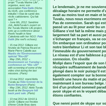
projet "Tuvalu Marine Life",
organise, avec son
Le lendemain, je ne me souviens
association
Pala Dalik
(l’écho
décalage horaire ne permette d'a
du récif), une conférence
intitulée « Etat de santé des
avait au moins tout en main et l
récifs calédoniens: Qui fait
Tuvalu, nous nous escrimons en 
quoi ? »
-
June 6th, 2012: Sandrine
Pas de connexion. Sarah qui est
Job, AlofaTuvalu’s expert on
passé un au lit pour avoir bu un 
the Tuvalu Marine Life project,
Gilliane s'est fait la même mais po
sets up a conference about
Reefs’ health in New
largement fait sa part et aussi p
Caledonia with her NGO:
Pala
s'échanger en français, va se co
Dalik
(the reef’s echoes).
On embarque son ordinateur port
- 15 mai 2012: Gilliane est
notre bienfaiteur Li et son taxi b
l'invitée de Patricia Ricard et
l'immeuble du gouvernement pour
Marie-Pierre Cabello aux
Mardis de l'Environnement
Le réseau est d'une faiblesse à p
spécial "Rio+20"
connexion. On réveille
-
May 15th, 2012:
«
Environment on Tuesday »
Molipi dans l'espoir que de son
conference on “Rio +20”
récupère suffisamment de bande
with screening of some of the
video shot during the last
plongé dans le noir puisqu'il est
missions. (Paris)
également compter sur la bonne t
bientôt une heure du matin et pou
- 13 mai 2012: stand Alofa
Tuvalu au
Vide-Grenier de la
maintenant à son bureau belge. M
Butte Bergeyre
(Paris)
tiré d'un profond sommeil paradox
-
May 13th, 2012: Alofa Tuvalu
booth at the
Bergeyre hill
avoir skype et en le voyant déba
back yard sale
. (Paris)
étions confiantes.
- 13 mai 2012 de 11h10 à
11h30: Gilliane est l'invitée
Que nenni point de skype sur so
d'Anne Cécile Bras dans