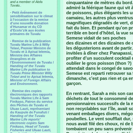
and a member of Alofa
cinquantaine de mètres du bord
Tuvalu..
admiré la féérique faune qui vit 
de poissons, plus élégants les u
-
Petit événement de
sensibilisation sur le climat
camaieu, les autres plus ventrus
à l'occasion de la remise
magnifiques dégradés de vert, de
d'une nouvelle donation
d'Hunamar et du CD
fait du bien. Et pendant qu’on pro
d'Ecolo'zik aux écoles
terrible en bord d’hôtel, la vue s
primaires de Tuvalu
Semese vidait de ses poches
-
Remise de la publication
des dizaines et des dizaines de 
Tuvalu Marine Life à Willy
les dégusterions avant de partir.
Telavi, Premier Ministre de
Tuvalu et à Apisai Ielemia,
invitées à dîner chez Panapassi, 
Ministre des Affaires
profiter d’un succulent cocktail d
étrangères et de
l'Environnement de Tuvalu /
oublier le gros poisson (thon ?)
Handing of the Tuvalu
attendait dans le congel de savoi
Marine Life publication to
Semese est reparti retrouver sa 
Tuvalu Prime Minister Willy
Telavi and to Apisai Ielemia,
dimanche, c’est pas rien et ça en
Minister of Foreign Affairs
garçon.
and Environment.
- Remise des copies
En rentrant, Sarah a mis son cas
électroniques des rapports
déchets de tout le consommé de
Tuvalu Marine Life à Sam
Finikaso, Patron du service
pensionnaires successifs de la 
des Pêches de Tuvalu et
non recyclables sur l’île, avait so
Uluao Lauti, représentant
du Kaupule de Funafuti /
venant emballages divers, mégots
Handing of the Tuvalu
poubelles. Le vent soufflait dur,
Marine Life reports’
electronic copies Sam
nous avait filé des choux, ni de b
Finikaso, Head of Tuvalu
tombaient un peu sans prévenir 
Fisheries and Uluao Lauti,