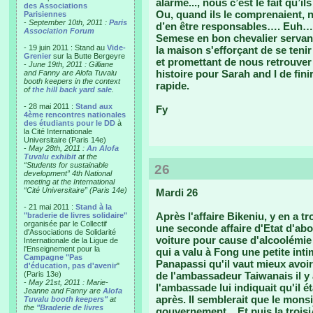
alarme..., nous c’est le fait qu’
des Associations
Ou, quand ils le comprenaient, n
Parisiennes
-
September 10th, 2011 :
Paris
d’en être responsables…. Euh…
Association Forum
Semese en bon chevalier servan
- 19 juin 2011 : Stand au
Vide-
la maison s'efforçant de se tenir 
Grenier
sur la Butte Bergeyre
et promettant de nous retrouver
-
June 19th, 2011 : Gilliane
histoire pour Sarah and I de fini
and Fanny are Alofa Tuvalu
booth keepers in the context
rapide.
of
the hill back yard sale
.
- 28 mai 2011 :
Stand aux
Fy
4ème rencontres nationales
des étudiants pour le DD
à
la Cité Internationale
Universitaire (Paris 14e)
-
May 28th, 2011 :
An Alofa
Tuvalu exhibit
at the
“Students for sustainable
26
development” 4th National
meeting at the International
“Cité Universitaire” (Paris 14e)
Mardi 26
- 21 mai 2011 :
Stand à la
Après l'affaire Bikeniu, y en a t
"braderie de livres solidaire"
organisée par le Collectif
une seconde affaire d'Etat d'abor
d'Associations de Solidarité
voiture pour cause d'alcoolémie
Internationale de la Ligue de
l'Enseignement pour la
qui a valu à Fong une petite int
Campagne "Pas
Panapassi qu'il vaut mieux avoir
d'éducation, pas d'avenir
"
(Paris 13e)
de l'ambassadeur Taiwanais il y 
-
May 21st, 2011 : Marie-
l'ambassade lui indiquait qu'il ét
Jeanne and Fanny are
Alofa
après. Il semblerait que le monsi
Tuvalu booth keepers"
at
the
"Braderie de livres
gouvernement... Et puis la trois