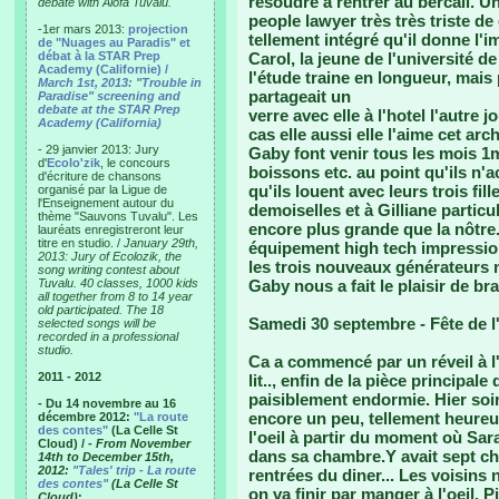
résoudre à rentrer au bercail. Un
debate with Alofa Tuvalu.
people lawyer très très triste de
-1er mars 2013:
projection
tellement intégré qu'il donne l'i
de "Nuages au Paradis" et
débat à la STAR Prep
Carol, la jeune de l'université 
Academy (Californie) /
l'étude traine en longueur, mais
March 1st, 2013: "Trouble in
partageait un
Paradise" screening and
debate at the STAR Prep
verre avec elle à l'hotel l'autre 
Academy (California)
cas elle aussi elle l'aime cet ar
- 29 janvier 2013: Jury
Gaby font venir tous les mois 1
d'
Ecolo'zik
, le concours
boissons etc. au point qu'ils n'
d'écriture de chansons
qu'ils louent avec leurs trois fill
organisé par la Ligue de
l'Enseignement autour du
demoiselles et à Gilliane partic
thème "Sauvons Tuvalu". Les
encore plus grande que la nôtre. 
lauréats enregistreront leur
titre en studio. /
January 29th,
équipement high tech impression
2013: Jury of Ecolozik, the
les trois nouveaux générateurs ne
song writing contest about
Tuvalu. 40 classes, 1000 kids
Gaby nous a fait le plaisir de br
all together from 8 to 14 year
old participated. The 18
Samedi 30 septembre - Fête de 
selected songs will be
recorded in a professional
studio.
Ca a commencé par un réveil à l'
2011 - 2012
lit.., enfin de la pièce principale
paisiblement endormie. Hier soi
- Du 14 novembre au 16
encore un peu, tellement heureux
décembre 2012:
"La route
des contes"
(La Celle St
l'oeil à partir du moment où Sar
Cloud) /
- From November
dans sa chambre.Y avait sept ch
14th to December 15th,
2012:
"Tales' trip - La route
rentrées du diner... Les voisins
des contes"
(La Celle St
on va finir par manger à l'oeil. 
Cloud)
: