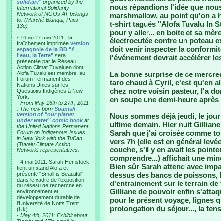
solidaire"
organized by the
nous répandions l'idée que nous 
International Solidarity
Network of NGOs AT belongs
marshmallow, au point qu'on a hé
to. (Marché Blanqui, Paris
t-shirt tagués "Alofa Tuvalu In St
13e)
pour y aller... en boite et sa mèr
- 16 au 27 mai 2011 : la
électrocutée contre un poteau ex
fraîchement imprimée
version
doit venir inspecter la conformi
espagnole de la BD "A
l'eau, la Terre"
sera
l'événement devrait accélérer le
présentée par le Réseau
Action Climat Tuvaluen dont
Alofa Tuvalu est membre, au
La bonne surprise de ce mercredi 
Forum Permanent des
taro chaud à Cyril, c'est qu'en a
Nations Unies sur les
chez notre voisin pasteur, l'a d
Questions Indigènes à New
York.
en soupe une demi-heure après 
-
From May 16th to 27th, 2011
: The new born
Spanish
version of “our planet
Nous sommes déjà jeudi, le jour d
under water” comic book
at
ultime demain. Hier nuit Gilliane
the United Nations Permanent
Sarah que j'ai croisée comme tou
Forum on Indigenous Issues
in New York with the TuCan
vers 7h (elle est en général levé
(Tuvalu Climate Action
couche, s'il y en avait les pointe
Network) representatives.
comprendre...) affichait une mine
- 4 mai 2011: Sarah Hemstock
Bien sûr Sarah attend avec impat
tient un stand Alofa et
présente "Small is Beautiful"
dessus des bancs de poissons, 
dans le cadre de l'exposition
d'entrainement sur le terrain de f
du réseau de recherche en
Gilliane de pouvoir enfin s'attaq
environnement et
développement durable de
pour le présent voyage, lignes q
l'Université de Notts Trent
prolongation du séjour..., la tens
(Uk).
-
May 4th, 2011: Exhibit about