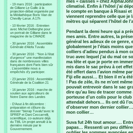
mes « caisses » chez Alpha/John/
- 19 mars 2016 : participation
climatisé. Enfin à l’hôtel j’ai 
de Gilliane Le Gallic à la
le compte en banque à Risasi et
projection-débat organisée par
la Médiathèque Boris Vian de
viennent reprendre celle que je la
Chevilly-Larue. A 17h
mètres qui séparent l’hôtel de l’
- 10 février 2016 : Entretien
avec Michel Delberghe pour
Pendant la demi heure qui a pré
un portrait de Gilliane dans le
mes amis. Entre autres, la prése
magazine de la CIMADE
général les adieux de ce genre,
- 30 janvier 2016 : Assemblée
globalement je l’étais moins que 
Générale d’Alofa Tuvalu
colliers d’adieu pendus à mon co
- 30 janvier 2016 : “Non à l’état
truc avec lequel j’ai du mal ce 
d’urgence” une manifestation
ma tête et que je porte en immens
dans de nombreuses villes
françaises dont Paris bien sûr
mis dans le sac prévu à cet effet 
. L’assemblée nous a
été offert dans l’avion même par
empêchés d’y participer.
Fiji elle aussi… Et bien il m’a é
- 23 janvier 2016 : Assemblée
! Pas de zèle, ils ne m’ont mê
Générale de la Coalition 21
pouvait entrevoir dans le sac gra
- 16 janvier 2016 : marche de
dire qu’au lieu de tracer comme 
soutien aux agriculteurs de
porteuse d’un colis pour le club 
Notre Dame des Landes
attendait dehors… Ils ont dû l’ouv
- D’Aout à fin décembre :
d’observer mon dernier collier… T
préparation et clôture du
dossier “biorap Tuvalu“avec le
mon collier…
SPREP et Dani Ceccarrelli,
scientifique, co-auteure déjà
Suva fut 24h tout amour…. Entre
du TML Un projet annulé à la
dernière minute par le
papas… Ressenti un peu différen
Gouvernement.
oublier les sommes avancées en 