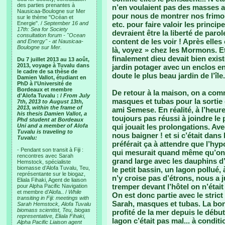
des parties prenantes à
n’en voulaient pas des masses au
Nausicaa-Boulogne sur Mer
pour nous de montrer nos frimou
sur le thème "Océan et
Energie". /
September 16 and
etc. pour faire valoir les princ
17th: Sea for Society
devraient être la liberté de paro
consultation forum - "Ocean
content de les voir ! Après elles
and Energy" - at Nausicaa-
Boulogne sur Mer.
là, voyez » chez les Mormons. Et 
finalement dieu devait bien exi
Du 7 juillet 2013 au 13 août,
2013, voyage à Tuvalu dans
jardin potager avec un enclos en
le cadre de sa thèse de
doute le plus beau jardin de l’île.
Damien Vallot, étudiant en
PhD à l'Université de
Bordeaux et membre
De retour à la maison, on a com
d'Alofa Tuvalu : /
From July
masques et tubas pour la sortie
7th, 2013 to August 13th,
2013, within the frame of
ami Semese. En réalité, à l’heur
his thesis Damien Vallot, a
toujours pas réussi à joindre le
Phd student at Bordeaux
Uni and a member of Alofa
qui jouait les prolongations. A
Tuvalu is traveling to
nous baigner ! et si c’était dans 
Tuvalu:
préférait ça à attendre que l’hyp
- Pendant son transit à Fiji :
qui mesurait quand même qu’on 
rencontres avec Sarah
grand large avec les dauphins d
Hemstock, spécialiste
biomasse d’Alofa Tuvalu, Teu,
le petit bassin, un lagon pollué,
représentante sur le biogaz,
n’y croise pas d’étrons, nous a j
Eliala Fihaki, Agent de liaison
tremper devant l’hôtel on n’étai
pour Alpha Pacific Navigation
et membre d’Alofa.. /
While
On est donc partie avec le stric
transiting in Fiji: meetings with
Sarah, masques et tubas. La bon
Sarah Hemstock, Alofa Tuvalu
biomass scientist, Teu, biogas
profité de la mer depuis le débu
representative, Eliala Fihaki,
lagon c’était pas mal... à condi
Alpha Pacific Liaison agent