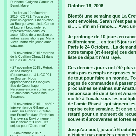
Duchene, Guigone Camus et
October 16, 2006
Benoit Mayer.
- Du 1er au 12 décembre
Bientôt une semaine que La Crev
2015 : COP21. Trop à dire
pour un agenda. Observation
sont envolées. Sarah n’est pas 
au Bourget avec Linda Cohen
si…. Enfin en France…. Avec un
et Laurent Leguyader et
representation dans les
assemblées de la coalition et
Je prolonge de 10 jours en racco
autres associations par Maria
californienne… en tout 5 jours d
Vives, notre très jeune amie
catalane.
Paris le 24 Octobre... La deman
notre temps (et énergie) ces de
- 29 novembre 2015 : marche
de la Coalition Climat 21 dans
liste de départ n’est rayé.
les rues de Paris.
Ces derniers jours ont été plus
- 27 novembre 2015 : Retrait
de nos badges
mais pas exempts de grosses bonn
d’observateurs, à la COP21
de tout pour faire un monde.. Ton
au Bourget. Nous
appréhendions les longues
pages de commandes à passer po
files de Copenhagen.
prochaines semaines sur Amatuku,
Personne encore sur les lieux.
responsabilité de Sikeli et Anare,
En 3mn nous avions nos
Sesames.
moitié à Tuvalu sous les multiple
de l’amie Risasi.. qui signera 
- 26 novembre 2015 - 14h30 :
Intervention de Gilliane Le
reprise cette semaine. Et ce soir
Gallic sur France Tv Outre-
retard pour un moment de recue
mer Première dans l'émission
Transversal Environnement
souvent éprouvantes et fortes e
sur le thème "COP21 : les
enjeux pour l'Outre-mer".
Jusqu’au bout, jusqu'à 6 octobre,
- 25novembre 2015 :
n’étaient pas gagnées encore. En