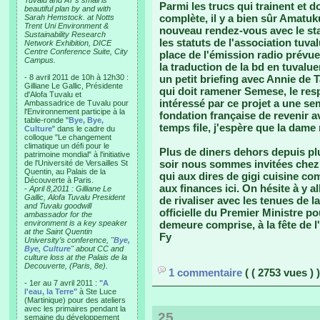
Tuvalu and AT’s small is
Parmi les trucs qui trainent et don
beautiful plan by and with
complète, il y a bien sûr Amatu
Sarah Hemstock. at Notts
Trent Uni Environment &
nouveau rendez-vous avec le staf
Sustainability Research
les statuts de l'association tuva
Network Exhibition, DICE
Centre Conference Suite, City
place de l'émission radio prévue
Campus.
la traduction de la bd en tuvalu
- 8 avril 2011 de 10h à 12h30 :
un petit briefing avec Annie de T
Gilliane Le Gallic, Présidente
qui doit ramener Semese, le res
d'Alofa Tuvalu et
intéressé par ce projet a une se
Ambassadrice de Tuvalu pour
l'Environnement participe à la
fondation française de revenir 
table-ronde "
Bye, Bye,
temps file, j'espère que la dame
Culture
" dans le cadre du
colloque "Le changement
climatique un défi pour le
Plus de diners dehors depuis pl
patrimoine mondial" à l'initiative
soir nous sommes invitées chez 
de l'Université de Versailles St
Quentin, au Palais de la
qui aux dires de gigi cuisine co
Découverte à Paris.
aux finances ici. On hésite à y a
-
April 8,2011 : Gilliane Le
Gallic, Alofa Tuvalu President
de rivaliser avec les tenues de l
and Tuvalu goodwill
officielle du Premier Ministre po
ambassador for the
environment is a key speaker
demeure comprise, à la fête de 
at the Saint Quentin
Fy
University’s conference, "
Bye,
Bye, Culture
" about CC and
culture loss at the Palais de la
Decouverte, (Paris, 8e).
1 commentaire
( ( 2753 vues ) )
- 1er au 7 avril 2011 :
"A
l'eau, la Terre"
à Ste Luce
(Martinique) pour des ateliers
avec les primaires pendant la
25
semaine du développement