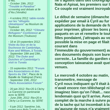
ne s'agitent dans des chorégraph
d'Yeu.
- October 19th, 2012:
Nala et Apisai, les premiers sur l
"
Trouble in Paradise
"
Ce couple est vraiment incroyab
screening and debate at Ile
d'Yeu (Vendée)
Le début de semaine (dimanche 
- 4 octobre 2012:
table-ronde
expédier par email à Cyril au fu
sur les "réfugiés
climatiques"
au Muséum de
applications de la demande de fo
Toulouse
pour imprimer, glisser les bons p
-
October 4th, 2012:
“Climate
Refugees” Conference
at
paquets en un et remettre le to
the Museum (Toulouse)
filles pondaient, j'attrapais au v
possible la mise en page et filai
- 18 et 19 septembre 2012:
Visite du Duc et de la
courant dans
Duchesse de Cambridge,
l'immeuble du gouvernement) ave
Kate and William, à Tuvalu
-
September 18th and 19th,
des documents depuis son bure
2012:
The Duke and
correcte.. La famille du gardien
Dutches of Cambridge's
conception taiwanaise avait quel
visit to Tuvalu
venues.
- 15 septembre 2012:
"Forum
des Associations et des
Sports du 19e"
, Place de la
Le mercredi 4 octobre au matin,
Bataille de Stalingrad (Paris)
transmettre, message de
-
September 15th, 2012:
"Paris Association Forum"
Cyril nous indiquant qu'il était à 
n'avait encore rien téléchargé n
- 20 juin 2012: Rio+20 à Clichy
imaginez bien qu'on l'était... ras
La Garenne en partenariat
avec la SERE
lendemain quoi qu'il arrive. Ave
-
June 20th, 2012: Rio+20 in
complet de la marche à suivre pa
Clichy La Garenne, by SERE
de la tache qui lui incombait à 
- 6 juin 2012: Sandrine Job,
qu'aucune de nous n'a vraiment 
expert pour Alofa Tuvalu sur le