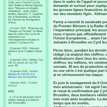
dans le cadre de l’appel et pouv
Gallic avec Christel Cournil,
demande et surtout pour expliq
Alice Baillat et Michel Hignette,
dans "Migrants et réfugiés
les grosses lignes financières du
climatiques : quels enjeux,
sur des montants figés.. Aliénant
quelles réponses ?", organisé
par le Bondyblog, au Musée
de l'Histoire de l'immigration
Fanny a raconté la cavalcade pou
(Paris)
du Premier Ministre à la Radio d
- 13 mars 2015 : Projection de
l’importateur principal, les ass
"Nuages au Paradis" et débat
nous n’avons pas officiellement 
dans le cadre d'un cycle de
séminaires sur
l’Union Européenne… avant l’avi
"développement durable et
suivante à Bruxelles ou Cyril les 
cinéma" à Science Po.
- 15 janvier 2015 : Réunion
Perso donc, pendant les dernièr
plénière de la Coalition Climat
rédigé j’ai analysé des chiffres,
21
déclinaisons dans tous les sens,
- 13 janvier 2015 : Ateliers Our
chiffres, les millions, les centim
Life 21, prises de vue 3/4
avec 4D
connais. 30 ans de production ad
ou une série c’est quelque part 
- 10 janvier 2015 :
Atelier
Manga de rentrée à la
ai eu sérieusement ma claque.
Maison des Ensembles
Et puis le soulagement du 6 Octo
- 8 janvier 2015 :
Charlie
forever
mon anniversaire - fut signé l’ac
et reçue la confirmation par Cyri
2014
Bruxelles, deux bonheurs céléb
- 6, 13 et 20 décembre 2014 :
mes vrais amis tuvaluens. La de
ateliers Manga à la Maison
temps que les invités..
des Ensembles