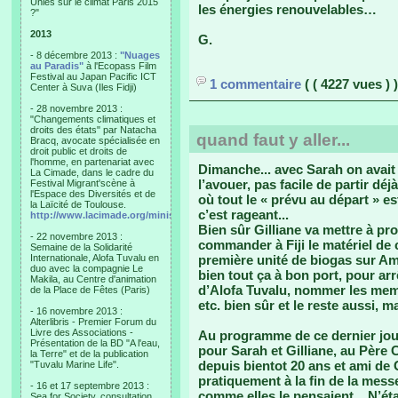
Unies sur le climat Paris 2015
les énergies renouvelables…
?"
2013
G.
- 8 décembre 2013 :
"Nuages
au Paradis"
à l'Ecopass Film
Festival au Japan Pacific ICT
1 commentaire
( ( 4227 vues ) )
Center à Suva (Iles Fidji)
- 28 novembre 2013 :
"Changements climatiques et
droits des états" par Natacha
quand faut y aller...
Bracq, avocate spécialisée en
droit public et droits de
l'homme, en partenariat avec
Dimanche... avec Sarah on avait 
La Cimade, dans le cadre du
l’avouer, pas facile de partir d
Festival Migrant'scène à
l'Espace des Diversités et de
où tout le « prévu au départ » est
la Laïcité de Toulouse.
c’est rageant...
http://www.lacimade.org/minisites/migrantscene
Bien sûr Gilliane va mettre à pro
- 22 novembre 2013 :
commander à Fiji le matériel de 
Semaine de la Solidarité
Internationale, Alofa Tuvalu en
première unité de biogas sur Am
duo avec la compagnie Le
bien tout ça à bon port, pour arr
Makila, au Centre d'animation
d’Alofa Tuvalu, nommer les memb
de la Place de Fêtes (Paris)
etc. bien sûr et le reste aussi, 
- 16 novembre 2013 :
Alterlibris - Premier Forum du
Livre des Associations -
Au programme de ce dernier jour 
Présentation de la BD "A l'eau,
pour Sarah et Gilliane, au Père 
la Terre" et de la publication
depuis bientot 20 ans et ami de G
"Tuvalu Marine Life".
pratiquement à la fin de la mess
- 16 et 17 septembre 2013 :
comme elles le pensaient... N’ét
Sea for Society, consultation