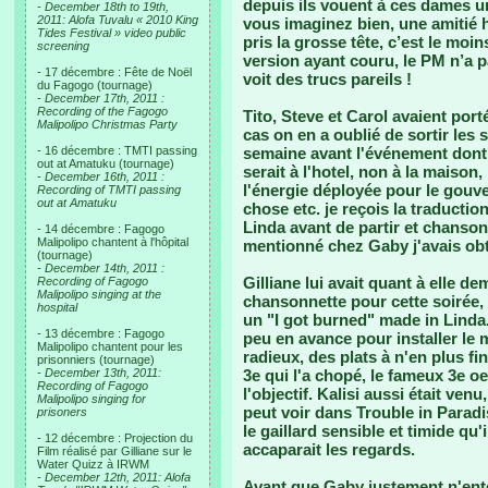
depuis ils vouent à ces dames u
-
December 18th to 19th,
2011: Alofa Tuvalu « 2010 King
vous imaginez bien, une amitié h
Tides Festival » video public
pris la grosse tête, c’est le moin
screening
version ayant couru, le PM n’a 
- 17 décembre : Fête de Noël
voit des trucs pareils !
du Fagogo (tournage)
-
December 17th, 2011 :
Recording of the Fagogo
Tito, Steve et Carol avaient por
Malipolipo Christmas Party
cas on en a oublié de sortir les
- 16 décembre : TMTI passing
semaine avant l'événement dont G
out at Amatuku (tournage)
serait à l'hotel, non à la maison,
-
December 16th, 2011 :
l'énergie déployée pour le gouve
Recording of TMTI passing
out at Amatuku
chose etc. je reçois la traduct
Linda avant de partir et chanson 
- 14 décembre : Fagogo
Malipolipo chantent à l'hôpital
mentionné chez Gaby j'avais obte
(tournage)
-
December 14th, 2011 :
Gilliane lui avait quant à elle 
Recording of Fagogo
Malipolipo singing at the
chansonnette pour cette soirée, si
hospital
un "I got burned" made in Linda.
- 13 décembre : Fagogo
peu en avance pour installer le 
Malipolipo chantent pour les
radieux, des plats à n'en plus fini
prisonniers (tournage)
-
December 13th, 2011:
3e qui l'a chopé, le fameux 3e oei
Recording of Fagogo
l'objectif. Kalisi aussi était ve
Malipolipo singing for
peut voir dans Trouble in Paradi
prisoners
le gaillard sensible et timide qu'
- 12 décembre : Projection du
accaparait les regards.
Film réalisé par Gilliane sur le
Water Quizz à IRWM
-
December 12th, 2011: Alofa
Avant que Gaby justement n'ent