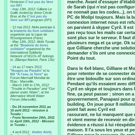
marche. Avant d'essayer d'établ
l'émission
C'est pas du Vent
sur RFI
de Sarah (qui n'est pas configur
-
may 13th, 2012: Gilliane Le
ne connait pas les codes...), on 
Gallic invited by Anne-Cécile
Bras at the
C'est pas du
PC de Molipi toujours. Mais la ba
Vent sur RFI
program (RFI)
connexion internet nous est ref
on parvient à skyper Cyril. Il es
- 12 mai 2012: Alofa participe à
la
braderie du livre solidaire
pas reçu tous les mails car certa
organisée par la Ligue de
sont plus sur le serveur. Il fau
l'Enseignement (Paris)
-
May 12th, 2012: Alofa Tuvalu
plusieurs mega et ça urge. Ok s
at the
"Braderie de livres
que Gilliane cherche une solution
solidaire"
organized by the
demander s'ils ont une connexion
International Solidarity
Network of NGOs AT belongs
Point du tout.
to. (Blanqui Market, Paris 13e)
- 14 au 17 mars 2012:
Dans le 4x4 blanc, Gilliane et Mo
"
Nuages au Paradis
" et
la
pour retenter de se connecter de 
BD "A l'eau, la Terre"
au
Forum Alternatif Mondial de
être une bidouille sur son ordin
l'Eau - Marseille.
Pendant qu'ils essaient avec diff
-
March 14th to 17th, 2012:
Cyril en skype et toujours dans l
"Trouble in Paradise” and “Our
planet under Water”, at the
fine, ça peut passer ; sinon on 
Alternative World Water
gouvernement, Panapasi pour qu'
Forum (Marseille).
building. On joue pour 8 millio
- Du 24 novembre 2011 au
point fait avec Cyril est
10 avril 2012 - mission à
rassurant, ne lui manquent que d
Tuvalu :
- From November 24th, 2011
et vient meme de recevoir en dire
to April 10th, 2012 - Mission
évidence a réussi à lui réexpédi
in Tuvalu :
maison. Il l'a sous les yeux et 
- 4 avril 2012 :
Atelier Alofa
Gilliane pour la rassurer, ils arr