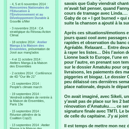
savais que Gaby viendrait chanter
- 4, 5 et 6 novembre 2014 :
Rencontres Nationales de
m’avait fait penser, quand Fanny 
l'Education à
cours de tramage avec Linda…. Et
l'Environnement et au
Gaby de ce « I got burned » qui 
Développement Durable
à
Gouville s/Mer
suite la chanson a ajouté à la s
- 3 novembre 2014 : CA
stratégique du Réseau Action
Après ces situations/émotions e
Climat
jours quasi cool avec passages d
rapides et observation du banc 
- 18 octobre 2014 :
Atelier
Manga à la Maison des
Agréable. Relaxant… Entre deux f
Ensembles
, présentation de
à rayer les listes… Dès l’avion 
José aux mang'ados
Lionne back to Europe, l’une en 
- 4 et 11 octobre 2014 :
pour l’autre, en prenant son te
Ateliers Manga à la Maison
des Ensembles
sur le dossier Amatuku pour or
livraisons, les paiements des m
- 2 octobre 2014 : Conférence
piggeries et biogaz. Le dossier 
de 4D "Our life 21"
peu délaissé ces dernières sema
- 21 septembre 2014 :
place nationale, depuis le départ
People's climate march
- 19 septembre 2014 :
On avait imaginé, avec Sikeli, u
Vendredi solidaire de rentrée à
y’avait pas de place sur les 2 b
la Maison de Ensembles,
Paris 13e
rénovation d’Amatuku…., ce ser
signature finale avec TMTI. Le b
- 15 septembre 2014 :
Réunion plénière de la
de celle du capitaine. J’y ai joi
Coalition Cop21
- 13 septembre 2014 : Atelier
Il est temps de mettre mon nez 
Manga à la Maison des