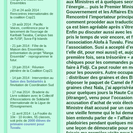
aux Ministres et à quelques secr
Ensembles
l’énergie… puis le Premier Minis
- 23 et 24 août 2014 :
Gouvernement et les Affaires Etr
Rencontres internationales de
Rencontré l’importateur principal
la coalition Cop21
comment procéder aux traduction
- 19 août 2014 : Pacific
ça est bien agréable après s’êt
Voices, conférence pour le
Enfin pu discuter aussi avec les 
lancement de l'ouvrage de
Karibaiti Taoaba, Campus bas
pris le temps de voir encore, et f
de l'USP, Suva-Fiji Islands
l’association Alofa à Tuvalu. Fin
- 21 juin 2014 : Fête de la
l’association. Susi a accepté d’e
Maison des Ensembles,
t’elle dit, pour moi aussi) et, auj
présentation du projet "Manga
Ensemble" - reprogrammer le
première fois, sera trésorière « a
futur.
chèques pour les commandes pa
faire à Fidji. Ca peut rouler en
- 19 juin 2014 : Réunion
plénière de la Coalition Cop21
pour les pouvoirs. Autre occupat
: distribuer des graines et des 
- 14 juin 2014 : Intervention au
Salon des Solidarités
à
déposer le paquet de Camel de F
l'invitation de Coordination Sud
graines chez Nala, j’ai appris/ré
pour quelques jours la Haute Co
- 17 mai 2014 : Braderie du
Livre solidaire avec le Collectif
(étranger), venu pour l’occasion
d'Associations de Solidarité
accusation d’achat de voix élect
Internationale de la Ligue de
l'Enseignement.
Ministre était accusé par un can
une vieille femme qui le lui dema
- 11 avril 2014 : La Foulée du
10e - 10 écoles, 55 classes,
bien entendu parler de « l’affair
soit près de
2000 élèves de
plaidoiries pendant quelques minu
primaire courent pour
une leçon de démocratie pour n
Tuvalu
.
faisais ma première visite pour l