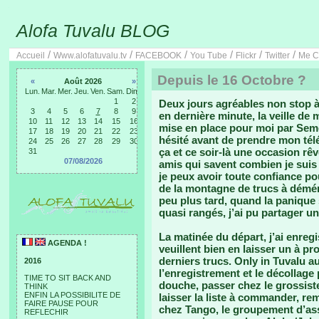
Alofa Tuvalu BLOG
/
/
/
/
/
/
Accueil
Www.alofatuvalu.tv
FACEBOOK
You Tube
Flickr
Twitter
Me C
Depuis le 16 Octobre ?
«
Août 2026
»
Lun.
Mar.
Mer.
Jeu.
Ven.
Sam.
Dim.
1
2
Deux jours agréables non stop à 
3
4
5
6
7
8
9
en dernière minute, la veille de 
10
11
12
13
14
15
16
mise en place pour moi par Semes
17
18
19
20
21
22
23
hésité avant de prendre mon télé
24
25
26
27
28
29
30
ça et ce soir-là une occasion rêv
31
07/08/2026
amis qui savent combien je suis 
je peux avoir toute confiance po
de la montagne de trucs à déména
peu plus tard, quand la panique 
quasi rangés, j’ai pu partager un
La matinée du départ, j’ai enre
AGENDA !
veuillent bien en laisser un à pr
derniers trucs. Only in Tuvalu au
2016
l’enregistrement et le décollage
TIME TO SIT BACK AND
douche, passer chez le grossis
THINK
ENFIN LA POSSIBILITE DE
laisser la liste à commander, re
FAIRE PAUSE POUR
chez Tango, le groupement d’as
REFLECHIR