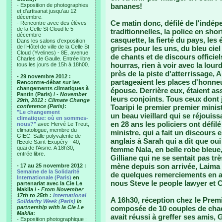
- Exposition de photographies
bananes!
et d’artisanat jusqu’au 12
décembre.
Ce matin donc, défilé de l'indép
- Rencontre avec des élèves
de la Celle St Cloud le 5
traditionnelles, la police en sho
décembre
casquette, la fierté du pays, les
Dans les salons d’exposition
de l’Hôtel de ville de la Celle St
grises pour les uns, du bleu cie
Cloud (Yvelines) - 8E, avenue
de chants et de discours offici
Charles de Gaulle. Entrée libre
hourras, rien à voir avec la lour
tous les jours de 15h à 18h00.
près de la piste d'atterrissage, 
- 29 novembre 2012 :
partageaient les places d'honne
Rencontre-débat sur les
changements climatiques à
épouse. Derrière eux, étaient a
Pantin (Paris) /
- November
leurs conjoints. Tous ceux dont j'
29th, 2012 : Climate Change
conference (Paris)
:
Toaripi le premier premier mini
"Le changement
un beau vieillard qui se réjouiss
climatique: où en sommes-
en 28 ans les policiers ont défilé
nous?"
avec Hervé Le Treut,
climatologue, membre du
ministre, qui a fait un discours 
GIEC. Salle polyvalente de
anglais à Sarah qui a dit que ou
l’Ecole Saint-Exupéry - 40,
quai de l’Aisne. A 18h30,
femme Nala, en belle robe bleue,
entrée libre.
Gilliane qui ne se sentait pas trè
mène depuis son arrivée, Laima 
- 17 au 25 novembre 2012 :
Semaine de la Solidarité
de quelques remerciements en an
Internationale (Paris)
en
nous Steve le people lawyer et C
partenariat avec la Cie Le
Makila /
- From November
17th to 25th :
International
A 16h30, réception chez le Premie
Solidarity Week (Paris)
in
partnership with la Cie Le
composée de 10 couples de chacu
Makila
:
avait réussi à greffer ses amis, 
- Exposition photographique :