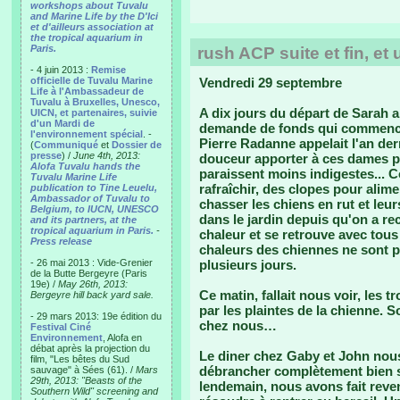
workshops about Tuvalu
and Marine Life by the D'Ici
et d'ailleurs association at
the tropical aquarium in
Paris.
rush ACP suite et fin, et
- 4 juin 2013 :
Remise
officielle de Tuvalu Marine
Vendredi 29 septembre
Life à l'Ambassadeur de
Tuvalu à Bruxelles, Unesco,
A dix jours du départ de Sarah an
UICN, et partenaires, suivie
d'un Mardi de
demande de fonds qui commence 
l'environnement spécial
. -
Pierre Radanne appelait l'an dern
(
Communiqué
et
Dossier de
presse
) /
June 4th, 2013:
douceur apporter à ces dames p
Alofa Tuvalu hands the
paraissent moins indigestes... Co
Tuvalu Marine Life
rafraîchir, des clopes pour alimen
publication to Tine Leuelu,
Ambassador of Tuvalu to
chasser les chiens en rut et leu
Belgium, to IUCN, UNESCO
dans le jardin depuis qu'on a rec
and its partners, at the
tropical aquarium in Paris.
-
chaleur et se retrouve avec tous
Press release
chaleurs des chiennes ne sont pa
- 26 mai 2013 : Vide-Grenier
plusieurs jours.
de la Butte Bergeyre (Paris
19e) /
May 26th, 2013:
Ce matin, fallait nous voir, les t
Bergeyre hill back yard sale.
par les plaintes de la chienne. Sol
- 29 mars 2013: 19e édition du
chez nous…
Festival Ciné
Environnement
, Alofa en
débat après la projection du
Le diner chez Gaby et John nous
film, "Les bêtes du Sud
débrancher complètement bien s
sauvage" à Sées (61). /
Mars
29th, 2013: "Beasts of the
lendemain, nous avons fait reveni
Southern Wild" screening and