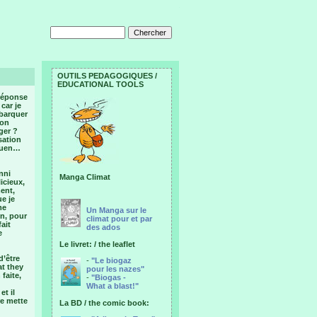
OUTILS PEDAGOGIQUES /
EDUCATIONAL TOOLS
 réponse
car je
mbarquer
mon
ger ?
sation
aluen…
nni
Manga Climat
icieux,
ent,
ue je
me
Un Manga sur le
on, pour
climat pour et par
ait
des ados
e
Le livret: / the leaflet
d’être
-
"Le biogaz
at they
pour les nazes"
faite,
-
"Biogas -
What a blast!"
et il
re mette
La BD / the comic book: