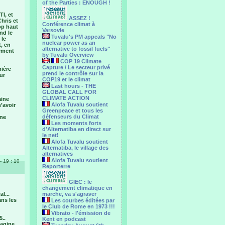
of the Parties : ENOUGH !
I, et
ASSEZ !
hris et
Conférence climat à
op haut
Varsovie
nd le
Tuvalu's PM appeals "No
 le
nuclear power as an
t, en
alternative to fossil fuels"
lement
by Tuvalu Overview
COP 19 Climate
Capture / Le secteur privé
mière
prend le contrôle sur la
ur
COP19 et le climat
Last hours - THE
GLOBAL CALL FOR
CLIMATE ACTION
aine
Alofa Tuvalu soutient
’avoir
Greenpeace et tous les
défenseurs du Climat
 ne
Les moments forts
d'Alternatiba en direct sur
le net!
Alofa Tuvalu soutient
Alternatiba, le village des
alternatives
Alofa Tuvalu soutient
- 19 : 10
Reporterre
GIEC : le
changement climatique en
l...
marche, va s'agraver
ans les
Les courbes éditées par
le Club de Rome en 1973 !!!
Vibrato - l'émission de
5..
Kent en podcast
magine