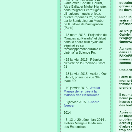
question
Gallic avec Christel Cournil,
gravier 
Alice Baillat et Michel Hignette,
ne devr
dans "Migrants et réfugiés
climatiques : quels enjeux,
Lundi n
quelles réponses ?", organisé
vraisem
par le Bondyblog, au Musée
préciser
de l'Histoire de l'immigration
(Paris)
Je n’ai 
Gabriel,
- 13 mars 2015 : Projection de
l’engage
"Nuages au Paradis" et débat
émouva
dans le cadre d'un cycle de
séminaires sur
Au nom 
"développement durable et
dans ce
cinéma" à Science Po.
FAKAFET
marins d
- 15 janvier 2015 : Réunion
comme n
plénière de la Coalition Climat
21
Une dem
- 13 janvier 2015 : Ateliers Our
Parmi le
Life 21, prises de vue 3/4
mon pré
avec 4D
femme qu
prendre 
- 10 janvier 2015 :
Atelier
Manga de rentrée à la
Il est m
Maison des Ensembles
heure p
heures p
- 8 janvier 2015 :
Charlie
des boit
forever
Après un
2014
de blanc
problème
- 6, 13 et 20 décembre 2014 :
dernier 
ateliers Manga à la Maison
d’arbre 
des Ensembles
trop cha