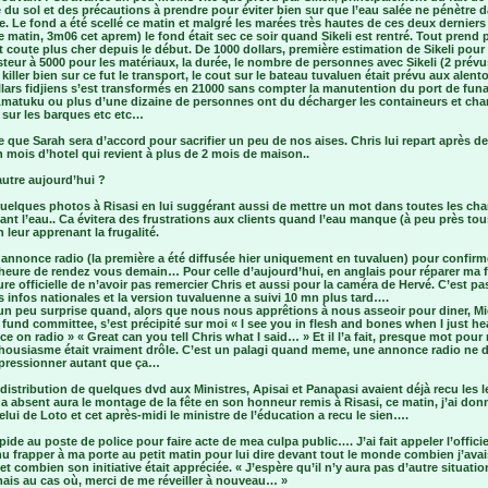
 du sol et des précautions à prendre pour éviter bien sur que l’eau salée ne pénètre d
e. Le fond a été scellé ce matin et malgré les marées très hautes de ces deux derniers
 matin, 3m06 cet aprem) le fond était sec ce soir quand Sikeli est rentré. Tout prend 
 coute plus cher depuis le début. De 1000 dollars, première estimation de Sikeli pour 
teur à 5000 pour les matériaux, la durée, le nombre de personnes avec Sikeli (2 prévu
e killer bien sur ce fut le transport, le cout sur le bateau tuvaluen était prévu aux alent
lars fidjiens s’est transformés en 21000 sans compter la manutention du port de funa
’Amatuku ou plus d’une dizaine de personnes ont du décharger les containeurs et charr
 sur les barques etc etc…
 que Sarah sera d’accord pour sacrifier un peu de nos aises. Chris lui repart après d
 mois d’hotel qui revient à plus de 2 mois de maison..
autre aujourd’hui ?
quelques photos à Risasi en lui suggérant aussi de mettre un mot dans toutes les ch
nt l’eau.. Ca évitera des frustrations aux clients quand l’eau manque (à peu près tou
n leur apprenant la frugalité.
 annonce radio (la première a été diffusée hier uniquement en tuvaluen) pour confirme
l’heure de rendez vous demain… Pour celle d’aujourd’hui, en anglais pour réparer ma 
ure officielle de n’avoir pas remercier Chris et aussi pour la caméra de Hervé. C’est pa
s infos nationales et la version tuvaluenne a suivi 10 mn plus tard….
 un peu surprise quand, alors que nous nous apprêtions à nous asseoir pour diner, M
 fund committee, s’est précipité sur moi « I see you in flesh and bones when I just he
ce on radio » « Great can you tell Chris what I said… » Et il l’a fait, presque mot pou
housiasme était vraiment drôle. C’est un palagi quand meme, une annonce radio ne d
mpressionner autant que ça…
distribution de quelques dvd aux Ministres, Apisai et Panapasi avaient déjà recu les l
a absent aura le montage de la fête en son honneur remis à Risasi, ce matin, j’ai don
elui de Loto et cet après-midi le ministre de l’éducation a recu le sien….
apide au poste de police pour faire acte de mea culpa public…. J’ai fait appeler l’officie
nu frapper à ma porte au petit matin pour lui dire devant tout le monde combien j’avai
et combien son initiative était appréciée. « J’espère qu’il n’y aura pas d’autre situatio
mais au cas où, merci de me réveiller à nouveau… »