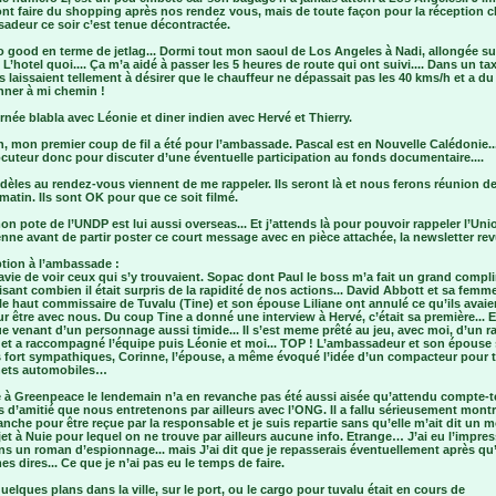
ont faire du shopping après nos rendez vous, mais de toute façon pour la réception 
adeur ce soir c’est tenue décontractée.
o good en terme de jetlag... Dormi tout mon saoul de Los Angeles à Nadi, allongée su
. L’hotel quoi.... Ça m’a aidé à passer les 5 heures de route qui ont suivi.... Dans un ta
ns laissaient tellement à désirer que le chauffeur ne dépassait pas les 40 kms/h et a d
ner à mi chemin !
rnée blabla avec Léonie et diner indien avec Hervé et Thierry.
, mon premier coup de fil a été pour l’ambassade. Pascal est en Nouvelle Calédonie..
ocuteur donc pour discuter d’une éventuelle participation au fonds documentaire....
dèles au rendez-vous viennent de me rappeler. Ils seront là et nous ferons réunion de 
atin. Ils sont OK pour que ce soit filmé.
on pote de l’UNDP est lui aussi overseas... Et j’attends là pour pouvoir rappeler l’Uni
ne avant de partir poster ce court message avec en pièce attachée, la newsletter rev
ption à l’ambassade :
 ravie de voir ceux qui s’y trouvaient. Sopac dont Paul le boss m’a fait un grand comp
sant combien il était surpris de la rapidité de nos actions... David Abbott et sa femme
le haut commissaire de Tuvalu (Tine) et son épouse Liliane ont annulé ce qu’ils avaie
ur être avec nous. Du coup Tine a donné une interview à Hervé, c’était sa première... E
 venant d’un personnage aussi timide... Il s’est meme prêté au jeu, avec moi, d’un r
. et a raccompagné l’équipe puis Léonie et moi... TOP ! L’ambassadeur et son épouse
 fort sympathiques, Corinne, l’épouse, a même évoqué l’idée d’un compacteur pour tr
hets automobiles…
te à Greenpeace le lendemain n’a en revanche pas été aussi aisée qu’attendu compte-
s d’amitié que nous entretenons par ailleurs avec l’ONG. Il a fallu sérieusement montr
anche pour être reçue par la responsable et je suis repartie sans qu’elle m’ait dit un 
jet à Nuie pour lequel on ne trouve par ailleurs aucune info. Etrange… J’ai eu l’impre
ns un roman d’espionnage... mais J’ai dit que je repasserais éventuellement après qu’e
mes dires... Ce que je n’ai pas eu le temps de faire.
uelques plans dans la ville, sur le port, ou le cargo pour tuvalu était en cours de