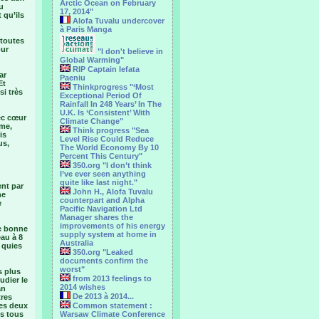
Arctic Ocean on February
u
17, 2014"
 qu’ils
Alofa Tuvalu undercover
à Paris Manga
 toutes
our
"I don't believe in
Global Warming"
RIP Captain Iefata
ar
Paeniu
Et
Thinkprogress "‘Most
i très
Exceptional Period Of
Rainfall In 248 Years’ In The
U.K. Is ‘Consistent’ With
ec cœur
Climate Change"
eme,
Think progress "Sea
is
Level Rise Could Reduce
us,
The World Economy By 10
Percent This Century"
350.org "I don’t think
I’ve ever seen anything
quite like last night."
ent par
John H., Alofa Tuvalu
ne
counterpart and Alpha
e
Pacific Navigation Ltd
Manager shares the
improvements of his energy
de bonne
supply system at home in
au à 8
Australia
 quies
350.org "Leaked
documents confirm the
worst"
s plus
from 2013 feelings to
udier le
2014 wishes
an
De 2013 à 2014...
tres
les deux
Common statement :
us tous
Warsaw Climate Conference