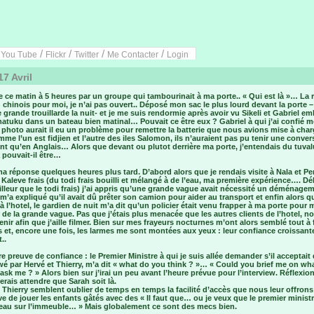
/
/
/
/
/
You Tube
Flickr
Twitter
Me Contacter
Login
17 Avril
e ce matin à 5 heures par un groupe qui tambourinait à ma porte.. « Qui est là »… La
 chinois pour moi, je n’ai pas ouvert.. Déposé mon sac le plus lourd devant la porte – 
 grande trouillarde la nuit- et je me suis rendormie après avoir vu Sikeli et Gabriel e
atuku dans un bateau bien matinal… Pouvait ce être eux ? Gabriel à qui j’ai confié 
 photo aurait il eu un problème pour remettre la batterie que nous avions mise à char
me l’un est fidjien et l’autre des iles Salomon, ils n’auraient pas pu tenir une conver
nt qu’en Anglais… Alors que devant ou plutot derrière ma porte, j’entendais du tuv
 pouvait-il être…
ma réponse quelques heures plus tard. D’abord alors que je rendais visite à Nala et Pe
Kaleve frais (du todi frais bouilli et mélangé à de l’eau, ma première expérience…. Dél
lleur que le todi frais) j’ai appris qu’une grande vague avait nécessité un déménagem
 m’a expliqué qu’il avait dû prêter son camion pour aider au transport et enfin alors q
 à l’hotel, le gardien de nuit m’a dit qu’un policier était venu frapper à ma porte pour 
 de la grande vague. Pas que j’étais plus menacée que les autres clients de l’hotel, n
nir afin que j’aille filmer. Bien sur mes frayeurs nocturnes m’ont alors semblé tout à f
 et, encore une fois, les larmes me sont montées aux yeux : leur confiance croissant
..
e preuve de confiance : le Premier Ministre à qui je suis allée demander s’il acceptait 
wé par Hervé et Thierry, m’a dit « what do you think ? »… « Could you brief me on wh
ask me ? » Alors bien sur j’irai un peu avant l’heure prévue pour l’interview. Réflexion 
rerais attendre que Sarah soit là.
 Thierry semblent oublier de temps en temps la facilité d’accès que nous leur offrons 
ive de jouer les enfants gâtés avec des « Il faut que… ou je veux que le premier minist
eau sur l’immeuble… » Mais globalement ce sont des mecs bien.