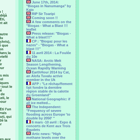
June 17th, 2014:
"Biogas in Nanumanga" by
Kaio
 !
RIP Sir Toaripi
déjà
Coming soon !!
Eti,
A few comments on the
t ait
"Biogas - What a Blast !!!
leaflet
Press release: "Biogas -
autre
What a blast!!!"
du
CP : "Biogaz pour les
chris),
nazes" - "Biogas - What a
fé que
blast !!!"
ion
Dans la
11 avril 2014 : La Foulée
riefé
du 10e
r
NASA: Arctic Melt
ir
Season Lengthening,
eur
Ocean Rapidly Warming
EarthHour 2014 by Cat,
es mis
an Alofa Tuvalu active
el
member in the Uk
tiques
AFP : "Le réchauffement
 tout le
fait fondre la dernière
ié
région stable de la calotte
 de
du Groenland"
li, le
National Geographic: if
pour
all ice melted...
The Independent:
ti l’un
"Frequency of severe
rais
flooding across Europe 'to
ti, qui
double by 2050' "
dé la
6 mars -10 avril : Expo &
r
concerts de Kent aux Trois
Baudets
Artic news: "High
methane levels over the
es aux