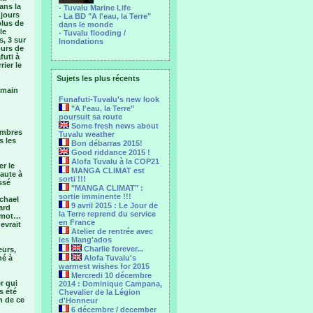
ans la
- Tuvalu Marine Life
 jours
- La BD "A l'eau, la Terre"
plus de
dans le monde
le
- Tuvalu flooding /
s, 3 sur
Inondations
ours de
futi à
ier le
Sujets les plus récents
emain
Funafuti-Tuvalu's new look
"A l'eau, la Terre"
poursuit sa route
Some fresh news about
ambres
Tuvalu weather
s les
Bon débarras 2015!
Good riddance 2015 !
Alofa Tuvalu à la COP21
r le
MANGA CLIMAT est
faute à
sorti !!!
ssé
"MANGA CLIMAT" :
sortie imminente !!!
ichael
9 avril 2015 : Le Jour de
ard
la Terre reprend du service
r mot…
en France
evrait
Atelier de rentrée avec
les Mang'ados
Charlie forever...
eurs,
né à
Alofa Tuvalu's
warmest wishes for 2015
Mercredi 10 décembre
r qui
2014 : Dominique Campana,
s été
Chevalier de la Légion
n de ce
d'Honneur
6 décembre / december