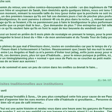
he soir.
chemin du retour, une scène comico-émouvante de la soirée : un des ingénieurs de TMT
son frère et soupirant de Sarah, bien éméchés après quelques bières, nous ont tenu C
on moment, mimant la nouvelle taille du trou (pour éviter que la porcherie ne soit tr
 un des premiers travaux qu’ils ont fait ces derniers jours c’est de piocher plus profo
biodigesteur, ils sont parvenu à obtenir 40 cm de plus dans la roche…), mimant aussi
ge qu’ils se feraient s’ils ne parviennent pas à faire le biodigesteur le plus performan
nfin que ce projet était le leur… Que demander de plus ? Une entreprise qui fait tel
e ce qu’ils veulent faire qu’ils en font le sujet de leur beuverie du vendredi soir !
ssi un bond en arrière de 6 mois plein de nostalgie en prenant le temps, pour la pre
 regarder le bout à bout du « film » de mon anniversaire et du Tuvalu Tour de Gaby po
on.
s pleines de pas mal d’émotions donc, toutes en condensées car pas le temps de s’y
 l’heure étant à furieusement à l’action. Heureusement que j’avais fait ma nuit la sem
 entre Los Angeles et Nadi ca m’a permis d’éviter tout jetlag, enfin juste assez pour m
lit, ces derniers jours, plus tot que d’habitude… pour le mieux puisque je préfère, ici,
r un timing/planning plus « normal » que ceux de Paris ou se coucher au petit matin
as de se lever aux aurores !
 de sommeil et avec un peu de coton dans les oreilles ca devrait le faire…
21 / 04 / 07 
isites traditionnelles aux institutions
 avril
là presqu’installés à Suva... Un peu plus compliqué cette fois pour cause de we Pasca
nt d’arpenter hier les rues mortes d’une ville d’habitude si grouillante.... Personne d
bien sûr et pas de café internet...
hui est une autre histoire et rendez vous dans une heure avec les garçons de France
 le numéro 2, est un peu embêté car son bagage n’a jamais atterri à Los Angeles.. J’i