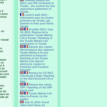
Tuesday August 6th
chez
2013: new PM confirmed in
Tuvalu - the context by new
opposition parliement of
r 4
Tuvalu
xi dont
Lundi 5 août 2013 :
u nous
événement avec les écoles
primaires de Tuvalu, par
Damien et Kaio pour Alofa
Tuvalu
19 juillet 2013 / July
. as
19, 2013: Remise de la
publication Tuvalu Marine
Life à Tuvalu / Handing of
travail
the Tuvalu Marine Life
publication to Tuvalu
Remise des copies
on
électroniques des rapports
ue.
Tuvalu Marine Life aux
pêcheries et kaupule /
Handing of the Tuvalu
liment
Marine Life reports’
 et
electronic copies to
nt à
Fisheries and Funafuti
t ça
Kaupule
accord
Remise du CD 2013
 se sont
d'Ecolozik à Nala / Handing
aiter
of the 2013 Ecolozik CD to
Nala
Remise des cartes
tenu
UPF / Handing of the UPF
er
press card
mot de
Tuvalu Marine Life
ssion de
dans la Presse / in the
lle ait
media:
July 11, 2013: Good
vibes from Suva, by