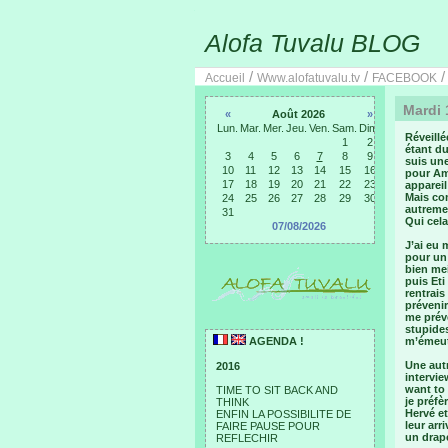
Alofa Tuvalu BLOG
/
/
Accueil
Www.alofatuvalu.tv
FACEBOOK
Mardi 
«
Août 2026
»
Lun.
Mar.
Mer.
Jeu.
Ven.
Sam.
Dim.
Réveillé
1
2
étant du
3
4
5
6
7
8
9
suis une
10
11
12
13
14
15
16
pour Am
17
18
19
20
21
22
23
appareil
Mais com
24
25
26
27
28
29
30
autreme
31
Qui cela
07/08/2026
J’ai eu 
pour un 
bien mei
puis Eti
rentrais
prévenir
me préve
stupides
AGENDA !
m’émeut
Une autr
2016
intervie
want to 
TIME TO SIT BACK AND
je préfè
THINK
Hervé et
ENFIN LA POSSIBILITE DE
leur arr
FAIRE PAUSE POUR
un drap
REFLECHIR