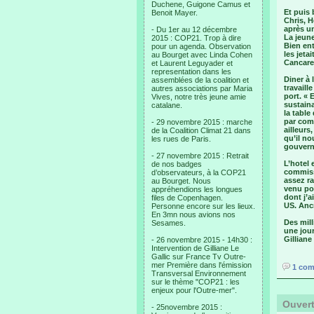
Duchene, Guigone Camus et
Et puis 
Benoit Mayer.
Chris, H
après u
- Du 1er au 12 décembre
La jeune
2015 : COP21. Trop à dire
Bien ent
pour un agenda. Observation
les jeta
au Bourget avec Linda Cohen
Cancare.
et Laurent Leguyader et
representation dans les
Diner à 
assemblées de la coalition et
travaill
autres associations par Maria
port. « 
Vives, notre très jeune amie
sustaina
catalane.
la table
par com
- 29 novembre 2015 : marche
ailleurs
de la Coalition Climat 21 dans
qu’il no
les rues de Paris.
gouvern
- 27 novembre 2015 : Retrait
L’hotel 
de nos badges
commissa
d’observateurs, à la COP21
assez ra
au Bourget. Nous
venu pou
appréhendions les longues
dont j’a
files de Copenhagen.
US. Ancr
Personne encore sur les lieux.
En 3mn nous avions nos
Des mill
Sesames.
une jour
Gilliane
- 26 novembre 2015 - 14h30 :
Intervention de Gilliane Le
Gallic sur France Tv Outre-
mer Première dans l'émission
1 com
Transversal Environnement
sur le thème "COP21 : les
enjeux pour l'Outre-mer".
Ouvert
- 25novembre 2015 :