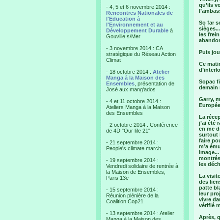
qu’ils v
- 4, 5 et 6 novembre 2014 :
l’ambass
Rencontres Nationales de
l'Education à
So far s
l'Environnement et au
sièges..
Développement Durable
à
les frei
Gouville s/Mer
abandon
- 3 novembre 2014 : CA
Puis jou
stratégique du Réseau Action
Climat
Ce matin
d’interl
- 18 octobre 2014 :
Atelier
Manga à la Maison des
Sopac fi
Ensembles
, présentation de
demain m
José aux mang'ados
Garry, m
- 4 et 11 octobre 2014 :
Européen
Ateliers Manga à la Maison
des Ensembles
La réce
j’ai été
- 2 octobre 2014 : Conférence
en me di
de 4D "Our life 21"
surtout 
faire po
- 21 septembre 2014 :
m’a émue
People's climate march
image..
montrés
- 19 septembre 2014 :
les déc
Vendredi solidaire de rentrée à
la Maison de Ensembles,
La visi
Paris 13e
des lien
patte bl
- 15 septembre 2014 :
leur pro
Réunion plénière de la
vivre da
Coalition Cop21
vérifié 
- 13 septembre 2014 : Atelier
Après, q
Manga à la Maison des