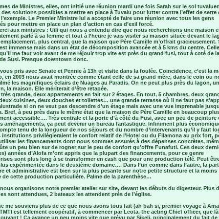
es de Ministres, elles, ont initié une réunion mardi une fois Sarah sur le sol tuvalue
 des solutions possibles a mettre en place à Tuvalu pour lutter contre l’effet de serre 
l’exemple. Le Premier Ministre lui a accepté de faire une réunion avec tous les gens
s pour mettre en place un plan d’action en cas d’exil forcé.
erci aux ministres : Uili qui nous a entendu dire que nous recherchions une maison e
ement parlé à sa femme et tout à l’heure je vais visiter sa maison située devant le la
 emplacement, plus central, que la maison que Père Camille m’offrait gracieusement.
est immense mais dans un état de décomposition avancée et à 5 kms du centre. Cell
qu’il me faut voir avant de me réjouir trop vite est près du grand fusi, tout à coté de l
de Susi. Presque downtown donc.
ous pris avec Senate et Pennie à 13h et visite dans la foulée. Coincidence, c’est la 
o, en 2003 nous avait montrée comme étant celle de sa grand mère, dans le coin ou 
ilmé les magnifiques éclairs de Nuages au Paradis. On ne peut plus près du lagon, u
, la maison. Elle mériterait d’être retapée.
 très grande, deux appartements en fait sur 2 étages. En tout, 5 chambres, deux gran
deux cuisines, deux douches et toilettes… une grande terrasse où il ne faut pas s’ap
balustrade si on ne veut pas descendre d’un étage mais avec une vue imprenable jusq
a. Bref, à peu près dans le même état que la maison de Père Camille en beaucoup plu
ment accessible…. Très centrale et la porte d’à côté du Fusi, avec un peu de peinture 
s aménagements, ça peut devenir un bureau fantastique. Infiniment plus économiqu
compte tenu de la longueur de nos séjours et du nombre d’intervenants qu’il y faut log
 institutions privilégieraient le confort relatif de l’Hotel ou du Filamona au prix fort, p
 utiliser les financements dont nous sommes assurés à des dépenses concrètes, même
te un peu bien sur de rogner sur le peu de confort qu’offre Funafuti. Ces deux derni
es) années d’Alofa m’ont appris que la plupart des financements, pour ce genre
rises sont plus long à se transformer en cash que pour une production télé. Peut êtr
 plus expérimentée dans le deuxième domaine…. Dans l’un comme dans l’autre, la part
re et administrative est bien sur la plus pesante sur notre petite structure et la moins
 de cette production particulière. Palme de la parenthèse…
ous organisons notre premier atelier sur site, devant les débuts du digesteur. Plus 
s sont attendues, 2 bateaux les attendent près de l’église.
 ne me souviens plus de ce que nous avons tous fait (ah bah si, premier voyage à Am
TMTI est tellement coopératif, à commencer par Leota, the acting Chief officer, que là
ouvant ! Ca avance un peu moins vite que prévu par Sikeli, principalement du fait de 