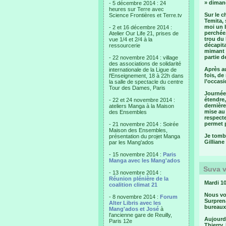
» dimanc
- 5 décembre 2014 : 24
heures sur Terre avec
Sur le 
Science Frontières et Terre.tv
Temita, 
moi un b
- 2 et 16 décembre 2014 :
perchée,
Atelier Our Life 21, prises de
trou du 
vue 1/4 et 2/4 à la
décapita
ressourcerie
mimant e
partie d
- 22 novembre 2014 : village
des associations de solidarité
Après au
internationale de la Ligue de
fois, de
l'Enseignement, 18 à 22h dans
l’occasi
la salle de spectacle du centre
Tour des Dames, Paris
Journée
étendre,
- 22 et 24 novembre 2014 :
dernière
ateliers Manga à la Maison
mise au 
des Ensembles
respecte
permet p
- 21 novembre 2014 : Soirée
Maison des Ensembles,
Je tombe
présentation du projet Manga
Gilliane
par les Mang'ados
- 15 novembre 2014 :
Paris
Manga avec les Mang'ados
Suva v
- 13 novembre 2014 :
Réunion plénière de la
Mardi 10
coalition climat 21
Nous voi
- 8 novembre 2014 :
Forum
Surprena
Alter Libris avec les
bureaux 
Mang'ados et José
à
l'ancienne gare de Reuilly,
Aujourd’
Paris 12e
Thierry,