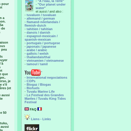
-
"A l'eau, la Terre"
n pour
-
"Our planet under
et
water"
et aussi / and also :
-
tuvaluen / tuvaluan
n a
-
allemand / german
gon.
-
flamand-néerlandais /
 Sa
flemish-dutch
e de
-
tahitien / tahitian
a
-
danois / danish
-
espagnol-mexicain /
spanish-mexican
maison
-
portugais / portugese
nous
-
japonais / japanese
n peu
-
arabe / arabic
-
gallois / welsh
ds
-
thaïlandais/thaï
puyer
-
vietnamien / vietnamese
u'à
-
tamoul / tamil
s
et
e que
er..
-
International negociations
erso, je
- COPs
 s’il
-
Biogaz / Biogas
ères (et
-
Biofuels
-
Tuvalu Marine Life
e aussi
-
Le Festival des Grandes
ie
Marées / Tuvalu King Tides
Festival
FAQ
de 50
Liens - Links
atuku,
 aussi
la