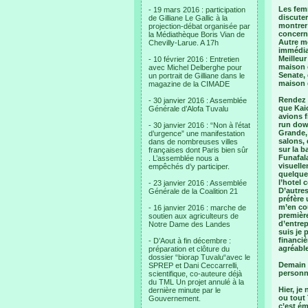
Les femm
- 19 mars 2016 : participation
discuter
de Gilliane Le Gallic à la
montrer 
projection-débat organisée par
concerné
la Médiathèque Boris Vian de
Autre m
Chevilly-Larue. A 17h
immédiat
Meilleur
- 10 février 2016 : Entretien
maison 
avec Michel Delberghe pour
Senate, 
un portrait de Gilliane dans le
maison 
magazine de la CIMADE
Rendez v
- 30 janvier 2016 : Assemblée
que Kai
Générale d’Alofa Tuvalu
avions f
run down
- 30 janvier 2016 : “Non à l’état
Grande,
d’urgence” une manifestation
salons, 
dans de nombreuses villes
sur la 
françaises dont Paris bien sûr
Funafal
. L’assemblée nous a
visuelle
empêchés d’y participer.
quelque
l’hotel 
- 23 janvier 2016 : Assemblée
D’autres
Générale de la Coalition 21
préfère
m’en coû
- 16 janvier 2016 : marche de
premièr
soutien aux agriculteurs de
d’entrep
Notre Dame des Landes
suis je
financiè
- D’Aout à fin décembre :
agréable
préparation et clôture du
dossier “biorap Tuvalu“avec le
Demain n
SPREP et Dani Ceccarrelli,
personne
scientifique, co-auteure déjà
du TML Un projet annulé à la
Hier, je
dernière minute par le
ou tout 
Gouvernement.
c’est ém