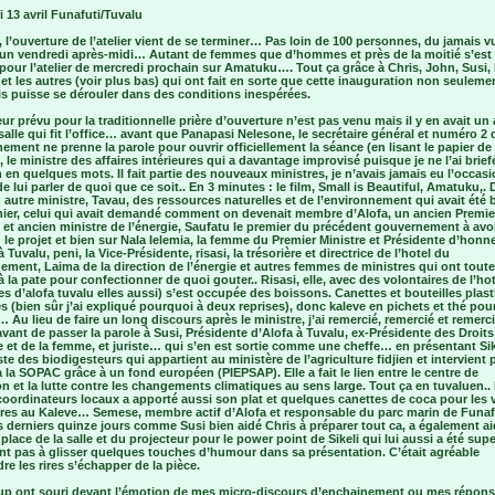
 13 avril Funafuti/Tuvalu
, l’ouverture de l’atelier vient de se terminer… Pas loin de 100 personnes, du jamais vu
 un vendredi après-midi… Autant de femmes que d’hommes et près de la moitié s’est 
 pour l’atelier de mercredi prochain sur Amatuku…. Tout ça grâce à Chris, John, Susi, 
t les autres (voir plus bas) qui ont fait en sorte que cette inauguration non seulemen
is puisse se dérouler dans des conditions inespérées.
ur prévu pour la traditionnelle prière d’ouverture n’est pas venu mais il y en avait un 
salle qui fit l’office… avant que Panapasi Nelesone, le secrétaire général et numéro 2 
ment ne prenne la parole pour ouvrir officiellement la séance (en lisant le papier de 
i, le ministre des affaires intérieures qui a davantage improvisé puisque je ne l’ai brie
 en quelques mots. Il fait partie des nouveaux ministres, je n’avais jamais eu l’occas
e lui parler de quoi que ce soit.. En 3 minutes : le film, Small is Beautiful, Amatuku,. 
n autre ministre, Tavau, des ressources naturelles et de l’environnement qui avait été b
rnier, celui qui avait demandé comment on devenait membre d’Alofa, un ancien Premie
 et ancien ministre de l’énergie, Saufatu le premier du précédent gouvernement à avo
le projet et bien sur Nala Ielemia, la femme du Premier Ministre et Présidente d’honn
à Tuvalu, peni, la Vice-Présidente, risasi, la trésorière et directrice de l’hotel du
ment, Laima de la direction de l’énergie et autres femmes de ministres qui ont tout
à la pate pour confectionner de quoi gouter.. Risasi, elle, avec des volontaires de l’hot
 d’alofa tuvalu elles aussi) s’est occupée des boissons. Canettes et bouteilles plas
es (bien sûr j’ai expliqué pourquoi à deux reprises), donc kaleve en pichets et thé pour
Au lieu de faire un long discours après le ministre, j’ai remercié, remercié et remerc
vant de passer la parole à Susi, Présidente d’Alofa à Tuvalu, ex-Présidente des Droits
et de la femme, et juriste… qui s’en est sortie comme une cheffe… en présentant Sike
ste des biodigesteurs qui appartient au ministère de l’agriculture fidjien et intervient 
 la SOPAC grâce à un fond européen (PIEPSAP). Elle a fait le lien entre le centre de
n et la lutte contre les changements climatiques au sens large. Tout ça en tuvaluen.. E
oordinateurs locaux a apporté aussi son plat et quelques canettes de coca pour les v
aires au Kaleve… Semese, membre actif d’Alofa et responsable du parc marin de Funafu
s derniers quinze jours comme Susi bien aidé Chris à préparer tout ca, a également ai
place de la salle et du projecteur pour le power point de Sikeli qui lui aussi a été supe
nt pas à glisser quelques touches d’humour dans sa présentation. C’était agréable
re les rires s’échapper de la pièce.
p ont souri devant l’émotion de mes micro-discours d’enchainement ou mes répons