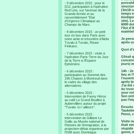
porosité
- 9 décembre 2015 : pour le
structur
D12, participation à l’opération
(3m18 ce
Red Line, sur l’avenue de la
temps et
Grande Armée et au
biodiges
rassemblement “Etat
site). L
d’Urgence Climatique au
6000 dol
Champs de Mars.
l’ilot d
matériel
- 8 décembre 2015 : un petit
tour en bus dans Paris avec
Je pense
notre amie et trésorière d’Alofa
après un
Tuvalu à Tuvalu, Risasi
Finikaso.
Quoi d’
- 7 décembre 2015 : visite à
Glissé 
l’opération Paris-Terre du Jour
concerna
de la Terre a l’Espace
jours) e
Ephémère.
14h : 2e
- 6 décembre 2015 :
lieu et 
participation au Sommet des
l’ouvert
196 Chaises à Montreuil dans
après le
le cadre du village des
J’ai été
alternatives.
du trust
your voi
- 5 décembre 2015 :
Son ent
Intervention de Fanny Héros
pas l’i
au café Le Grand Bouillon à
Aubervilliers autour du projet
Ensuite 
"Tuvalu: ici / ailleurs".
Taukelin
Penni, c
- 5 décembre 2015 :
intervention de Gilliane Le
Visite r
Gallic au Musée national de
était ve
l’histoire de l’immigration, à la
stupide 
projection-débat organisee par
genre, 
l’OIM avec Dominique