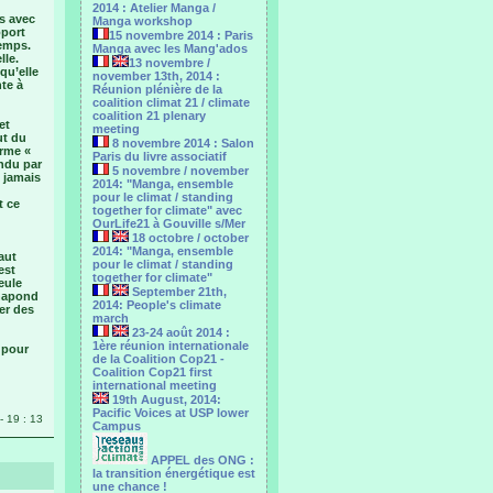
2014 : Atelier Manga /
is avec
Manga workshop
oport
15 novembre 2014 : Paris
temps.
Manga avec les Mang'ados
lle.
13 novembre /
qu’elle
november 13th, 2014 :
nte à
Réunion plénière de la
coalition climat 21 / climate
coalition 21 plenary
et
meeting
ut du
8 novembre 2014 : Salon
erme «
Paris du livre associatif
endu par
5 novembre / november
t jamais
2014: "Manga, ensemble
pour le climat / standing
t ce
together for climate" avec
OurLife21 à Gouville s/Mer
18 octobre / october
2014: "Manga, ensemble
aut
pour le ‎climat / standing
est
together for climate"
eule
September 21th,
inapond
2014: People's climate
er des
march
23-24 août 2014 :
1ère réunion internationale
 pour
de la Coalition Cop21 -
Coalition Cop21 first
international meeting
19th August, 2014:
Pacific Voices at USP lower
- 19 : 13
Campus
APPEL des ONG :
la transition énergétique est
une chance !