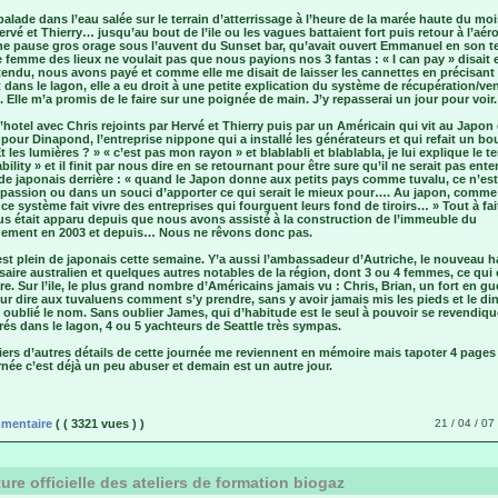
balade dans l’eau salée sur le terrain d’atterrissage à l’heure de la marée haute du mo
ervé et Thierry… jusqu’au bout de l’ile ou les vagues battaient fort puis retour à l’aér
ne pause gros orage sous l’auvent du Sunset bar, qu’avait ouvert Emmanuel en son 
 femme des lieux ne voulait pas que nous payions nos 3 fantas : « I can pay » disait e
endu, nous avons payé et comme elle me disait de laisser les cannettes en précisant 
it dans le lagon, elle a eu droit à une petite explication du système de récupération/ve
 Elle m’a promis de le faire sur une poignée de main. J’y repasserai un jour pour voir.
l’hotel avec Chris rejoints par Hervé et Thierry puis par un Américain qui vit au Japon 
e pour Dinapond, l’entreprise nippone qui a installé les générateurs et qui refait un bo
Et les lumières ? » « c’est pas mon rayon » et blablabli et blablabla, je lui explique le t
bility » et il finit par nous dire en se retournant pour être sure qu’il ne serait pas ent
 de japonais derrière : « quand le Japon donne aux petits pays comme tuvalu, ce n’es
passion ou dans un souci d’apporter ce qui serait le mieux pour…. Au japon, comme
, ce système fait vivre des entreprises qui fourguent leurs fond de tiroirs… » Tout à fai
us était apparu depuis que nous avons assisté à la construction de l’immeuble du
ement en 2003 et depuis… Nous ne rêvons donc pas.
est plein de japonais cette semaine. Y’a aussi l’ambassadeur d’Autriche, le nouveau h
ire australien et quelques autres notables de la région, dont 3 ou 4 femmes, ce qui 
re. Sur l’ile, le plus grand nombre d’Américains jamais vu : Chris, Brian, un fort en gu
r dire aux tuvaluens comment s’y prendre, sans y avoir jamais mis les pieds et le d
i oublié le nom. Sans oublier James, qui d’habitude est le seul à pouvoir se revendiqu
és dans le lagon, 4 ou 5 yachteurs de Seattle très sympas.
iers d’autres détails de cette journée me reviennent en mémoire mais tapoter 4 pages
née c’est déjà un peu abuser et demain est un autre jour.
mentaire
( ( 3321 vues ) )
21 / 04 / 07 
ure officielle des ateliers de formation biogaz