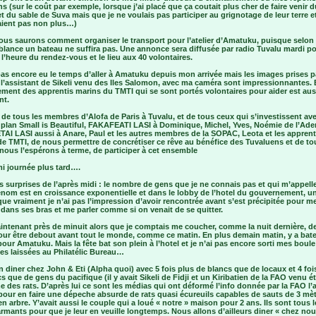
s (sur le coût par exemple, lorsque j’ai placé que ça coutait plus cher de faire venir d
et du sable de Suva mais que je ne voulais pas participer au grignotage de leur terre et
aient pas non plus…)
ous saurons comment organiser le transport pour l’atelier d’Amatuku, puisque selon
blance un bateau ne suffira pas. Une annonce sera diffusée par radio Tuvalu mardi p
 l’heure du rendez-vous et le lieu aux 40 volontaires.
pas encore eu le temps d’aller à Amatuku depuis mon arrivée mais les images prises p
 l’assistant de Sikeli venu des Iles Salomon, avec ma caméra sont impressionnantes. 
ment des apprentis marins du TMTI qui se sont portés volontaires pour aider est auss
nt.
de tous les membres d’Alofa de Paris à Tuvalu, et de tous ceux qui s’investissent av
 plan Small is Beautiful, FAKAFEATI LASI à Dominique, Michel, Yves, Noémie de l’Ad
AI LASI aussi à Anare, Paul et les autres membres de la SOPAC, Leota et les apprent
e TMTI, de nous permettre de concrétiser ce rêve au bénéfice des Tuvaluens et de to
ous l’espérons à terme, de participer à cet ensemble
i journée plus tard….
s surprises de l’après midi : le nombre de gens que je ne connais pas et qui m’appell
nom est en croissance exponentielle et dans le lobby de l’hotel du gouvernement, u
e vraiment je n’ai pas l’impression d’avoir rencontrée avant s’est précipitée pour m
dans ses bras et me parler comme si on venait de se quitter.
aintenant près de minuit alors que je comptais me coucher, comme la nuit dernière, 
our être debout avant tout le monde, comme ce matin. En plus demain matin, y a bate
our Amatuku. Mais la fête bat son plein à l’hotel et je n’ai pas encore sorti mes boule
es laissées au Philatélic Bureau…
 diner chez John & Eti (Alpha quoi) avec 5 fois plus de blancs que de locaux et 4 foi
s que de gens du pacifique (il y avait Sikeli de Fidji et un Kiribatien de la FAO venu ét
 des rats. D’après lui ce sont les médias qui ont déformé l’info donnée par la FAO l’
pour en faire une dépeche absurde de rats quasi écureuils capables de sauts de 3 mè
en arbre. Y’avait aussi le couple qui a loué « notre » maison pour 2 ans. Ils sont tous 
rmants pour que je leur en veuille longtemps. Nous allons d’ailleurs diner « chez no