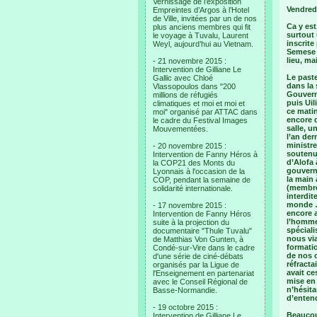
Vernissage de l’exposition
Vendredi
Empreintes d’Argos à l’Hotel
de Ville, invitées par un de nos
Ca y est
plus anciens membres qui fit
surtout
le voyage à Tuvalu, Laurent
inscrite
Weyl, aujourd’hui au Vietnam.
Semese e
lieu, ma
- 21 novembre 2015 :
Intervention de Gilliane Le
Le paste
Gallic avec Chloé
dans la 
Vlassopoulos dans "200
Gouverne
millions de réfugiés
puis Uil
climatiques et moi et moi et
ce matin
moi" organisé par ATTAC dans
encore d
le cadre du Festival Images
salle, u
Mouvementées.
l’an de
ministre
- 20 novembre 2015 :
soutenu 
Intervention de Fanny Héros à
d’Alofa 
la COP21 des Monts du
gouverne
Lyonnais à l'occasion de la
la main 
COP, pendant la semaine de
(membres
solidarité internationale.
interdit
monde … 
- 17 novembre 2015 :
encore a
Intervention de Fanny Héros
l’homme 
suite à la projection du
spéciali
documentaire "Thule Tuvalu"
nous via
de Matthias Von Gunten, à
formatio
Condé-sur-Vire dans le cadre
de nos c
d'une série de ciné-débats
réfract
organisés par la Ligue de
avait ce
l'Enseignement en partenariat
mise en 
avec le Conseil Régional de
n’hésita
Basse-Normandie.
d’entend
- 19 octobre 2015 :
Beaucou
Intervention de Gilliane Le