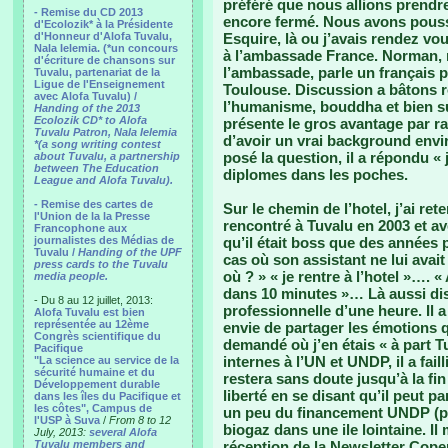
préféré que nous allions prendre 
- Remise du CD 2013
encore fermé. Nous avons pous
d'Ecolozik* à la Présidente
d'Honneur d'Alofa Tuvalu,
Esquire, là ou j’avais rendez vo
Nala Ielemia. (*un concours
à l’ambassade France. Norman,
d'écriture de chansons sur
l’ambassade, parle un français p
Tuvalu, partenariat de la
Ligue de l'Enseignement
Toulouse. Discussion a bâtons r
avec Alofa Tuvalu) /
l’humanisme, bouddha et bien s
Handing of the 2013
Ecolozik CD* to Alofa
présente le gros avantage par rap
Tuvalu Patron, Nala Ielemia
d’avoir un vrai background env
*(a song writing contest
posé la question, il a répondu «
about Tuvalu, a partnership
between The Education
diplomes dans les poches.
League and Alofa Tuvalu).
- Remise des cartes de
Sur le chemin de l’hotel, j’ai re
l'Union de la la Presse
rencontré à Tuvalu en 2003 et avec
Francophone aux
journalistes des Médias de
qu’il était boss que des années p
Tuvalu /
Handing of the UPF
cas où son assistant ne lui avait
press cards to the Tuvalu
où ? » « je rentre à l’hotel »…. «
media people.
dans 10 minutes »… Là aussi dis
- Du 8 au 12 juillet, 2013:
professionnelle d’une heure. Il a
Alofa Tuvalu est bien
représentée au 12ème
envie de partager les émotions qui
Congrès scientifique du
demandé où j’en étais « à part Tu
Pacifique
internes à l’UN et UNDP, il a fai
"La science au service de la
sécurité humaine et du
restera sans doute jusqu’à la fin
Développement durable
liberté en se disant qu’il peut pa
dans les îles du Pacifique et
les côtes", Campus de
un peu du financement UNDP (pa
l'USP à Suva
/
From 8 to 12
biogaz dans une ile lointaine. Il 
July, 2013:
several Alofa
Tuvalu members and
réception de la Newsletter Copen