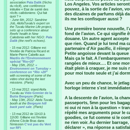
association
Pala Dalik
(l’écho
Los Angeles. Vos articles seront
du récif), une conférence
pouvez, à la sortie de l’avion, 
intitulée « Etat de santé des
récifs calédoniens: Qui fait
des dizaines de parfums déjà da
quoi ? »
ils me les confisquer aussi ?
-
June 6th, 2012: Sandrine
Job, AlofaTuvalu’s expert on
the Tuvalu Marine Life project,
Une première bonne nouvelle, l’a
sets up a conference about
fond de l’avion. Ce qui signifie ê
Reefs’ health in New
Caledonia with her NGO:
Pala
douane. Un autre agent accepte
Dalik
(the reef’s echoes).
que rien. Quand je lui tend ma ca
- 15 mai 2012: Gilliane est
partenaire d’Air pacific, il ré
l'invitée de Patricia Ricard et
Petite angoisse devant la queue
Marie-Pierre Cabello aux
Mais ça le fait. A l’embarquemen
Mardis de l'Environnement
spécial "Rio+20"
rangées de mieux…. Et one more 
-
May 15th, 2012:
«
était plein à craquer, je me sui
Environment on Tuesday »
conference on “Rio +20”
pour moi toute seule et j’ai dormi
with screening of some of the
video shot during the last
Avec un peu de chance, le jetlag
missions. (Paris)
horloge interne s’est immédiatem
- 13 mai 2012: stand Alofa
Tuvalu au
Vide-Grenier de la
Butte Bergeyre
(Paris)
A la descente de l’avion, la cha
-
May 13th, 2012: Alofa Tuvalu
passeports, 5mn pour les bagage
booth at the
Bergeyre hill
back yard sale
. (Paris)
ni oui ni non à la question « tra
répété mes arguments pour le café
- 13 mai 2012 de 11h10 à
goodies, ce fut comme si le cont
11h30: Gilliane est l'invitée
d'Anne Cécile Bras dans
ne rien voir. Au dernier barrage
l'émission
C'est pas du Vent
déclarer », ma réponse a satisfa
sur RFI