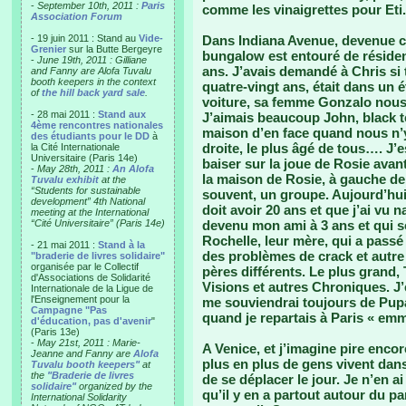
-
September 10th, 2011 :
Paris
comme les vinaigrettes pour Eti.
Association Forum
- 19 juin 2011 : Stand au
Vide-
Dans Indiana Avenue, devenue co
Grenier
sur la Butte Bergeyre
bungalow est entouré de résiden
-
June 19th, 2011 : Gilliane
ans. J’avais demandé à Chris si t
and Fanny are Alofa Tuvalu
booth keepers in the context
quatre-vingt ans, était dans un é
of
the hill back yard sale
.
voiture, sa femme Gonzalo nous 
- 28 mai 2011 :
Stand aux
J’aimais beaucoup John, black te
4ème rencontres nationales
maison d’en face quand nous n’y é
des étudiants pour le DD
à
droite, le plus âgé de tous…. J’e
la Cité Internationale
Universitaire (Paris 14e)
baiser sur la joue de Rosie av
-
May 28th, 2011 :
An Alofa
la maison de Rosie, à gauche d
Tuvalu exhibit
at the
“Students for sustainable
souvent, un groupe. Aujourd’hui, 
development” 4th National
doit avoir 20 ans et que j’ai vu 
meeting at the International
“Cité Universitaire” (Paris 14e)
devenu mon ami à 3 ans et qui so
Rochelle, leur mère, qui a passé 
- 21 mai 2011 :
Stand à la
des problèmes de crack et autre 
"braderie de livres solidaire"
organisée par le Collectif
pères différents. Le plus grand, 
d'Associations de Solidarité
Visions et autres Chroniques. J’
Internationale de la Ligue de
l'Enseignement pour la
me souviendrai toujours de Pupa
Campagne "Pas
quand je repartais à Paris « emm
d'éducation, pas d'avenir
"
(Paris 13e)
-
May 21st, 2011 : Marie-
A Venice, et j’imagine pire encor
Jeanne and Fanny are
Alofa
plus en plus de gens vivent dans
Tuvalu booth keepers"
at
the
"Braderie de livres
de se déplacer le jour. Je n’en 
solidaire"
organized by the
qu’il y en a partout autour du p
International Solidarity