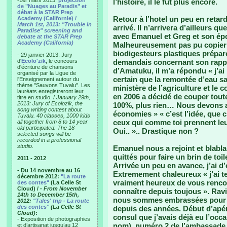
-1er mars 2013:
projection
l’histoire, il le fut plus encore.
de "Nuages au Paradis" et
débat à la STAR Prep
Retour à l’hotel un peu en retar
Academy (Californie) /
March 1st, 2013: "Trouble in
arrivé. Il n’arrivera d’ailleurs q
Paradise" screening and
avec Emanuel et Greg et son épo
debate at the STAR Prep
Academy (California)
Malheureusement pas pu copier 
biodigesteurs plastiques préparé
- 29 janvier 2013: Jury
d'
Ecolo'zik
, le concours
demandais concernant son rapp
d'écriture de chansons
d’Amatuku, il m’a répondu « j’ai
organisé par la Ligue de
certain que la remontée d’eau sal
l'Enseignement autour du
thème "Sauvons Tuvalu". Les
ministère de l’agriculture et l
lauréats enregistreront leur
en 2006 a décidé de couper toute
titre en studio. /
January 29th,
2013: Jury of Ecolozik, the
100%, plus rien… Nous devons a
song writing contest about
économies » « c’est l’idée, qu
Tuvalu. 40 classes, 1000 kids
ceux qui comme toi prennent leu
all together from 8 to 14 year
old participated. The 18
Oui.. ».. Drastique non ?
selected songs will be
recorded in a professional
studio.
Emanuel nous a rejoint et blabla 
quittés pour faire un brin de toi
2011 - 2012
Arrivée un peu en avance, j’ai 
- Du 14 novembre au 16
Extremement chaleureux « j’ai te
décembre 2012:
"La route
vraiment heureux de vous rencon
des contes"
(La Celle St
Cloud) /
- From November
connaître depuis toujous ». Rav
14th to December 15th,
nous sommes embrassées pour 
2012:
"Tales' trip - La route
des contes"
(La Celle St
depuis des années. Début d’apéri
Cloud)
:
consul que j’avais déjà eu l’occa
- Exposition de photographies
nom), numéro 2 de l’ambassade e
et d’artisanat jusqu’au 12