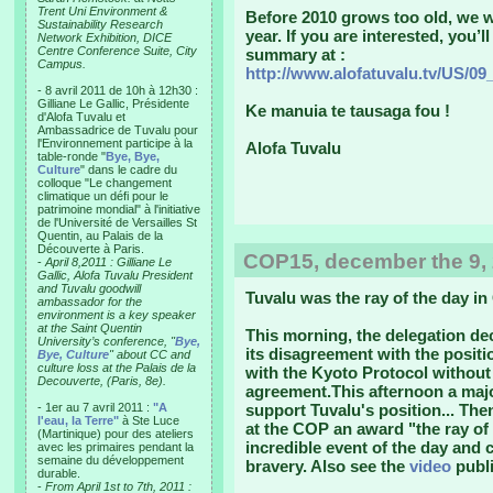
Trent Uni Environment &
Before 2010 grows too old, we w
Sustainability Research
year. If you are interested, you’l
Network Exhibition, DICE
Centre Conference Suite, City
summary at :
Campus.
http://www.alofatuvalu.tv/US/
- 8 avril 2011 de 10h à 12h30 :
Gilliane Le Gallic, Présidente
Ke manuia te tausaga fou !
d'Alofa Tuvalu et
Ambassadrice de Tuvalu pour
l'Environnement participe à la
Alofa Tuvalu
table-ronde "
Bye, Bye,
Culture
" dans le cadre du
colloque "Le changement
climatique un défi pour le
patrimoine mondial" à l'initiative
de l'Université de Versailles St
Quentin, au Palais de la
Découverte à Paris.
COP15, december the 9, 2
-
April 8,2011 : Gilliane Le
Gallic, Alofa Tuvalu President
and Tuvalu goodwill
Tuvalu was the ray of the day i
ambassador for the
environment is a key speaker
at the Saint Quentin
This morning, the delegation de
University’s conference, "
Bye,
its disagreement with the positio
Bye, Culture
" about CC and
culture loss at the Palais de la
with the Kyoto Protocol without 
Decouverte, (Paris, 8e).
agreement.This afternoon a maj
- 1er au 7 avril 2011 :
"A
support Tuvalu's position... Then,
l'eau, la Terre"
à Ste Luce
at the COP an award "the ray of 
(Martinique) pour des ateliers
incredible event of the day and 
avec les primaires pendant la
semaine du développement
bravery. Also see the
video
publi
durable.
-
From April 1st to 7th, 2011 :