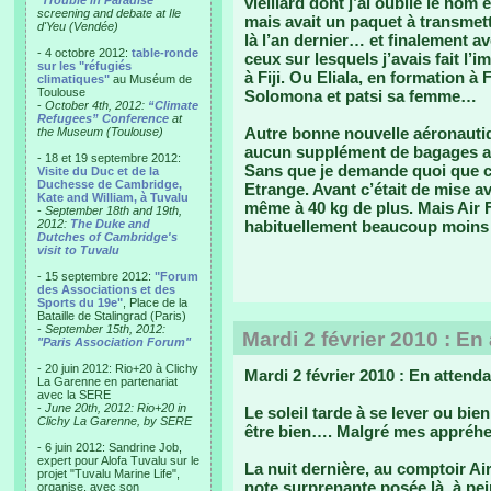
"
Trouble in Paradise
"
vieillard dont j’ai oublié le nom
screening and debate at Ile
mais avait un paquet à transmett
d'Yeu (Vendée)
là l’an dernier… et finalement a
- 4 octobre 2012:
table-ronde
ceux sur lesquels j’avais fait l’
sur les "réfugiés
à Fiji. Ou Eliala, en formation à
climatiques"
au Muséum de
Toulouse
Solomona et patsi sa femme…
-
October 4th, 2012:
“Climate
Refugees” Conference
at
Autre bonne nouvelle aéronautiqu
the Museum (Toulouse)
aucun supplément de bagages alo
- 18 et 19 septembre 2012:
Sans que je demande quoi que ce
Visite du Duc et de la
Duchesse de Cambridge,
Etrange. Avant c’était de mise av
Kate and William, à Tuvalu
même à 40 kg de plus. Mais Air Fi
-
September 18th and 19th,
2012:
The Duke and
habituellement beaucoup moins
Dutches of Cambridge's
visit to Tuvalu
- 15 septembre 2012:
"Forum
des Associations et des
Sports du 19e"
, Place de la
Bataille de Stalingrad (Paris)
-
September 15th, 2012:
Mardi 2 février 2010 : En
"Paris Association Forum"
- 20 juin 2012: Rio+20 à Clichy
Mardi 2 février 2010 : En attenda
La Garenne en partenariat
avec la SERE
-
June 20th, 2012: Rio+20 in
Le soleil tarde à se lever ou bien
Clichy La Garenne, by SERE
être bien…. Malgré mes appréhe
- 6 juin 2012: Sandrine Job,
expert pour Alofa Tuvalu sur le
La nuit dernière, au comptoir Ai
projet "Tuvalu Marine Life",
note surprenante posée là, à pein
organise, avec son