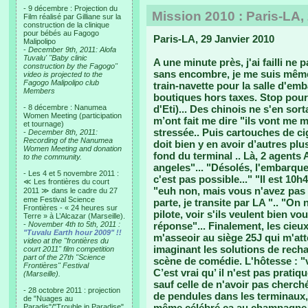
- 9 décembre : Projection du
Mission 2010 : Paris-LA,
Film réalisé par Gilliane sur la
construction de la clinique
pour bébés au Fagogo
Paris-LA, 29 Janvier 2010
Malipolipo
-
December 9th, 2011: Alofa
Tuvalu' "Baby clinic
A une minute près, j'ai failli ne
construction by the Fagogo"
sans encombre, je me suis même d
video is projected to the
Fagogo Malipolipo club
train-navette pour la salle d'emb
Members
boutiques hors taxes. Stop pour
- 8 décembre : Nanumea
d'Eti)... Des chinois ne s'en sor
Women Meeting (participation
m’ont fait me dire "ils vont me 
et tournage)
stressée.. Puis cartouches de cig
-
December 8th, 2011:
Recording of the Nanumea
doit bien y en avoir d’autres pl
Women Meeting and donation
fond du terminal .. Là, 2 agents
to the community.
angeles"... "Désolés, l'embarque
- Les 4 et 5 novembre 2011 :
c'est pas possible..." "Il est 1
≪ Les frontières du court
"euh non, mais vous n'avez pas f
2011 ≫ dans le cadre du 27
eme Festival Science
parte, je transite par LA ".. "On 
Frontières - « 24 heures sur
pilote, voir s'ils veulent bien vo
Terre » à L’Alcazar (Marseille).
-
November 4th to 5th, 2011 :
réponse"... Finalement, les cieux 
"Tuvalu Earth hour 2009" !!
m'asseoir au siège 25J qui m'att
video at the "frontières du
imaginant les solutions de rech
court 2011" film competition
part of the 27th "Science
scène de comédie. L'hôtesse : "
Frontières" Festival
C’est vrai qu’ il n'est pas prati
(Marseille).
sauf celle de n'avoir pas cherché
- 28 octobre 2011 : projection
de pendules dans les terminaux,
de "Nuages au
même célébré ça au champagn
Paradis"/"Trouble in Paradise"