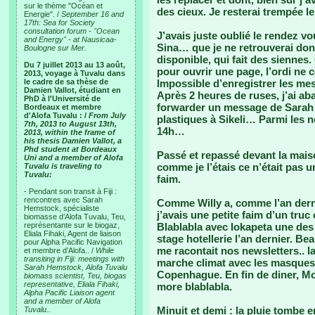
sur le thème "Océan et
des cieux. Je resterai trempée l
Energie". /
September 16 and
17th: Sea for Society
consultation forum - "Ocean
J’avais juste oublié le rendez 
and Energy" - at Nausicaa-
Sina… que je ne retrouverai do
Boulogne sur Mer.
disponible, qui fait des siennes
Du 7 juillet 2013 au 13 août,
pour ouvrir une page, l’ordi ne c
2013, voyage à Tuvalu dans
le cadre de sa thèse de
Impossible d’enregistrer les me
Damien Vallot, étudiant en
Après 2 heures de ruses, j’ai ab
PhD à l'Université de
forwarder un message de Sarah 
Bordeaux et membre
d'Alofa Tuvalu : /
From July
plastiques à Sikeli… Parmi les n
7th, 2013 to August 13th,
14h…
2013, within the frame of
his thesis Damien Vallot, a
Phd student at Bordeaux
Passé et repassé devant la mai
Uni and a member of Alofa
comme je l’étais ce n’était pas u
Tuvalu is traveling to
Tuvalu:
faim.
- Pendant son transit à Fiji :
rencontres avec Sarah
Comme Willy a, comme l’an derni
Hemstock, spécialiste
j’avais une petite faim d’un truc
biomasse d’Alofa Tuvalu, Teu,
représentante sur le biogaz,
Blablabla avec Iokapeta une des 
Eliala Fihaki, Agent de liaison
stage hotellerie l’an dernier. Be
pour Alpha Pacific Navigation
me racontait nos newsletters.. l
et membre d’Alofa.. /
While
transiting in Fiji: meetings with
marche climat avec les masques 
Sarah Hemstock, Alofa Tuvalu
Copenhague. En fin de diner, Mot
biomass scientist, Teu, biogas
representative, Eliala Fihaki,
more blablabla.
Alpha Pacific Liaison agent
and a member of Alofa
Minuit et demi : la pluie tombe
Tuvalu..