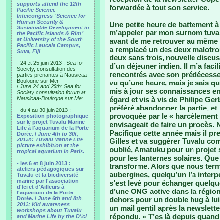
supports attend the 12th
forwardée à tout son service.
Pacific Science
Intercongress "Science for
Human Security &
Une petite heure de battement à l
Sustainable Development in
m’appeler par mon surnom tuval
the Pacific Islands & Rim"
at University of the South
avant de me retrouver au même e
Pacific Laucala Campus,
a remplacé un des deux malotro
Suva, Fiji
deux sans trois, nouvelle disc
- 24 et 25 juin 2013 : Sea for
d’un déjeuner indien. Il m’a faci
Society, consultation des
rencontrés avec son prédécesseur
parties prenantes à Nausicaa-
Boulogne sur Mer
vu qu’une heure, mais je sais qu’
/
June 24 and 25th: Sea for
mis à jour ses connaissances en 
Society consultation forum at
Nausicaa-Boulogne sur Mer.
égard et vis à vis de Philipe Ge
préféré abandonner la partie, et
- du 4 au 30 juin 2013 :
provoquée par le « harcèlement 
Exposition photographique
sur le projet Tuvalu Marine
envisageait de faire un procès.
Life à l'aquarium de la Porte
Pacifique cette année mais il pr
Dorée. /
June 4th to 30t,
2013h: Tuvalu Marine Life
Gilles et va suggérer Tuvalu com
picture exhibition at the
oublié, Amatuku pour un projet s
tropical aquarium in Paris.
pour les lanternes solaires. Que
- les 6 et 8 juin 2013 :
transforme. Alors que nous term
ateliers pédagogiques sur
aubergines, quelqu’un l’a interpe
Tuvalu et la biodiversité
marine par l'association
s’est levé pour échanger quelque
d'Ici et d'Ailleurs à
d’une ONG active dans la région,
l'aquarium de la Porte
Dorée. /
June 6th and 8th,
dehors pour un double hug à lui
2013: Kid awareness
un mail gentil après la newslet
workshops about Tuvalu
répondu. « T’es là depuis quand
and Marine Life by the D'Ici