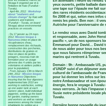
En attendant l’heure du rendez 
pour les étudiants marins du
Nivaga II organisé par et à
yeux ouverts, petite ballade dans 
l'initiative de Kaio (Funafuti -
une tape sur l’épaule me fait su
Tuvalu).
-
April 4th, 2012 :
Workshop
des rares résidents occidentaux 
about "seafarers and
fin 2008 et qui, selon mes infos
climate change"
by Kaio with
seafarers and trainees
remis les pieds. Ben non : il ven
(Funafuti – Tuvalu, on board
Autriche pour l’anniversaire de 
Nivaga) about environmental
practices on vessels.
Le rendez vous avec David tombai
- Du 17 janvier au 24 mars
et responsable, avec John Hensf
2012:
Mission biogaz à
Nanumea
(mise en place de
pacific », un de nos sponsors lo
récupérateurs d'eau,
Emmanuel pour David… David tou
remplacement des réchauds,
de nous aider pour tous nos beso
construction des porcheries,
distributions de graines et
que nous faisons réimprimer se
mise en place de jardins
marins qui rentrent à Tuvalu.
potagers, nouveau train de
formation pour un usage
pérenne des 4 unités par les
Demain : 9h : Ambassade US, pu
volontaires et ateliers publics
pour la population)
d’UNDP suivi d’un déjeuner avec
-
From January 13th to March
culturel de l’ambassade de Franc
24th, 2012 :
Mission biogas
pour lui donner les infos sur les
in Nanumea
Objectives :
insuring that the four digesters
notre Ambassadeur et son épous
implemented late 2010 are
énergie, fera le voyage à Tuvalu
working to satisfaction, setting
up one water tank at each
nous verrons. Je fais l’impasse 
owners' place, build individual
Susie notre présidente locale pl
piggeries, setting up the basis
Tuvalu.
for garden, training owners
and workers as well as raising
awareness among the Island
Dernière bonne nouvelle du jo
inhabitants by setting up a