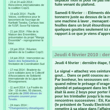
déplacer mon lit pour ne pas me
- 23 et 24 août 2014 :
fuite venant du plafond.
Rencontres internationales de
la coalition Cop21
Samedi 6 février :
: Eléments dé
- 19 août 2014 : Pacific
tonnerre juste au dessus de la 
Voices, conférence pour le
lancement de l'ouvrage de
une machine à laver , menaçant q
Karibaiti Taoaba, Campus bas
feuilles dans un bruit étourdis
de l'USP, Suva-Fiji Islands
quelques gouttes seulement ici
- 21 juin 2014 : Fête de la
rapport à ce que je viens d’appre
Maison des Ensembles,
présentation du projet "Manga
Ensemble" - reprogrammer le
futur.
- 19 juin 2014 : Réunion
plénière de la Coalition Cop21
Jeudi 4 février 2010 : de
- 14 juin 2014 : Intervention au
Salon des Solidarités
à
Jeudi 4 février : dernière étape,
l'invitation de Coordination Sud
- 17 mai 2014 : Braderie du
Le signal « attachez vos ceintur
Livre solidaire avec le Collectif
gout… Dans ce petit coucou au d
d'Associations de Solidarité
Internationale de la Ligue de
Par bonheur, les secousses ont 
l'Enseignement.
quand même le présage d’orages 
plombé et pataugeant dans les fl
- 11 avril 2014 : La Foulée du
10e - 10 écoles, 55 classes,
était là avec 2 boys pour porter
soit près de
2000 élèves de
pour les trimballer jusqu’à la m
primaire courent pour
Tuvalu
.
rencontres successives : Eti, Kat
(le président de Tuvalu Electric
- 24 mars 2014 :
"Changements climatiques:
remettre à sa place dans l’affair