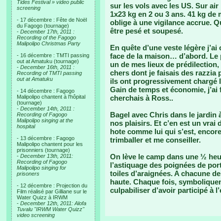
Tides Festival » video public
sur les vols avec les US. Sur air
screening
1x23 kg en 2 ou 3 ans. 41 kg de 
- 17 décembre : Fête de Noël
oblige à une vigilance accrue. Q
du Fagogo (tournage)
être pesé et soupesé.
-
December 17th, 2011 :
Recording of the Fagogo
Malipolipo Christmas Party
En quête d’une veste légère j’ai 
face de la maison… d’abord. Le 
- 16 décembre : TMTI passing
out at Amatuku (tournage)
un de mes lieux de prédilection
-
December 16th, 2011 :
chers dont je faisais des razzia
Recording of TMTI passing
out at Amatuku
ils ont progressivement chargé la
Gain de temps et économie, j’ai 
- 14 décembre : Fagogo
Malipolipo chantent à l'hôpital
cherchais à Ross..
(tournage)
-
December 14th, 2011 :
Bagel avec Chris dans le jardin
Recording of Fagogo
Malipolipo singing at the
nos plaisirs. Et c’en est un vrai
hospital
hote comme lui qui s’est, encor
- 13 décembre : Fagogo
trimballer et me conseiller.
Malipolipo chantent pour les
prisonniers (tournage)
On lève le camp dans une ½ heur
-
December 13th, 2011:
Recording of Fagogo
l’astiquage des poignées de port
Malipolipo singing for
toiles d’araignées. A chacune de
prisoners
haute. Chaque fois, symboliquem
- 12 décembre : Projection du
culpabiliser d’avoir participé à 
Film réalisé par Gilliane sur le
Water Quizz à IRWM
-
December 12th, 2011: Alofa
Tuvalu "IRWM Water Quizz"
video screening