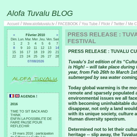
Alofa Tuvalu BLOG
/
/
/
/
/
/
Accueil
Www.alofatuvalu.tv
FACEBOOK
You Tube
Flickr
Twitter
Me C
PRESS RELEASE : TUVA
«
Février 2010
»
Dim.
Lun.
Mar.
Mer.
Jeu.
Ven.
Sam.
FESTIVAL
1
2
3
4
5
6
7
8
9
10
11
12
13
14
PRESS RELEASE : TUVALU CU
15
16
17
18
19
20
21
22
23
24
25
26
27
28
Tuvalu’s 1st edition of its “Cult
07/08/2026
is High! – will take place during 
year, from Feb 26th to March 1st
submerged by sea water coming
Today global warming is the mos
remote and sparsely populated a
AGENDA !
environmental issues we all face.
with becoming uninhabitable due 
2016
disappear, not only a land woul
TIME TO SIT BACK AND
with its unique society, culture 
THINK
Human diversity spectrum.
ENFIN LA POSSIBILITE DE
FAIRE PAUSE POUR
REFLECHIR
Determined not to let their cultu
- 19 mars 2016 : participation
heritage -- slip away, the Tuvalu