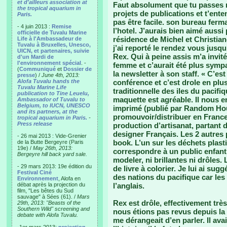
et d'ailleurs association at
Faut absolument que tu passes 
the tropical aquarium in
projets de publications et t’ente
Paris.
pas être facile. son bureau fermai
- 4 juin 2013 :
Remise
l’hotel. J’aurais bien aimé aussi
officielle de Tuvalu Marine
résidence de Michel et Christian
Life à l'Ambassadeur de
Tuvalu à Bruxelles, Unesco,
j’ai reporté le rendez vous jusqu
UICN, et partenaires, suivie
Rex. Qui à peine assis m’a invitée
d'un Mardi de
l'environnement spécial
. -
femme et c’aurait été plus sympa
(
Communiqué
et
Dossier de
la newsletter à son staff. « C’est
presse
) /
June 4th, 2013:
Alofa Tuvalu hands the
conférence et c’est drole en plus
Tuvalu Marine Life
traditionnelle des iles du pacifi
publication to Tine Leuelu,
maquette est agréable. Il nous 
Ambassador of Tuvalu to
Belgium, to IUCN, UNESCO
imprimé (publié par Random Hous
and its partners, at the
promouvoir/distribuer en France
tropical aquarium in Paris.
-
Press release
production d’artisanat, partant
designer Français. Les 2 autres 
- 26 mai 2013 : Vide-Grenier
book. L’un sur les déchets plas
de la Butte Bergeyre (Paris
19e) /
May 26th, 2013:
correspondre à un public enfanti
Bergeyre hill back yard sale.
modeler, ni brillantes ni drôles
- 29 mars 2013: 19e édition du
de livre à colorier. Je lui ai su
Festival Ciné
des nations du pacifique car les 
Environnement
, Alofa en
débat après la projection du
l’anglais.
film, "Les bêtes du Sud
sauvage" à Sées (61). /
Mars
Rex est drôle, effectivement trè
29th, 2013: "Beasts of the
Southern Wild" screening and
nous étions pas revus depuis la m
debate with Alofa Tuvalu.
me dérangeait d’en parler. Il avai