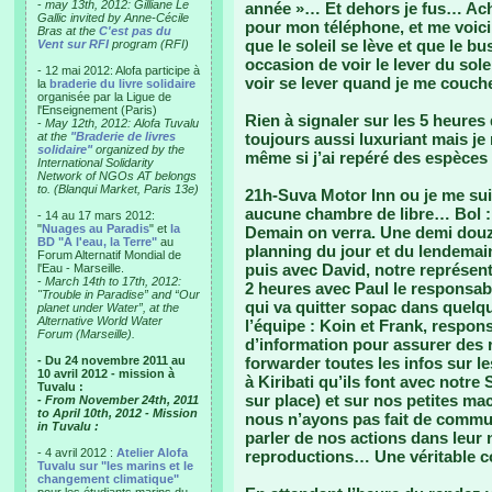
-
may 13th, 2012: Gilliane Le
année »… Et dehors je fus… Acha
Gallic invited by Anne-Cécile
pour mon téléphone, et me voici
Bras at the
C'est pas du
que le soleil se lève et que le 
Vent sur RFI
program (RFI)
occasion de voir le lever du solei
- 12 mai 2012: Alofa participe à
voir se lever quand je me couche
la
braderie du livre solidaire
organisée par la Ligue de
l'Enseignement (Paris)
Rien à signaler sur les 5 heure
-
May 12th, 2012: Alofa Tuvalu
at the
"Braderie de livres
toujours aussi luxuriant mais je n
solidaire"
organized by the
même si j’ai repéré des espèce
International Solidarity
Network of NGOs AT belongs
to. (Blanqui Market, Paris 13e)
21h-Suva Motor Inn ou je me suis
aucune chambre de libre… Bol : 
- 14 au 17 mars 2012:
"
Nuages au Paradis
" et
la
Demain on verra. Une demi douza
BD "A l'eau, la Terre"
au
planning du jour et du lendema
Forum Alternatif Mondial de
puis avec David, notre représent
l'Eau - Marseille.
-
March 14th to 17th, 2012:
2 heures avec Paul le responsab
"Trouble in Paradise” and “Our
qui va quitter sopac dans quelq
planet under Water”, at the
Alternative World Water
l’équipe : Koin et Frank, respon
Forum (Marseille).
d’information pour assurer des r
- Du 24 novembre 2011 au
forwarder toutes les infos sur le
10 avril 2012 - mission à
à Kiribati qu’ils font avec notre S
Tuvalu :
sur place) et sur nos petites ma
- From November 24th, 2011
to April 10th, 2012 - Mission
nous n’ayons pas fait de commun
in Tuvalu :
parler de nos actions dans leur 
- 4 avril 2012 :
Atelier Alofa
reproductions… Une véritable c
Tuvalu sur "les marins et le
changement climatique"