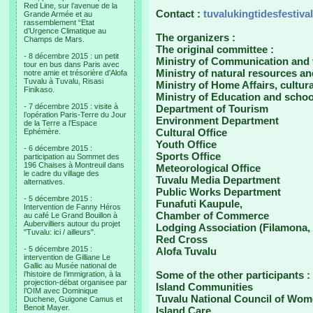
Red Line, sur l’avenue de la
Contact :
tuvalukingtidesfestiva
Grande Armée et au
rassemblement “Etat
d’Urgence Climatique au
The organizers :
Champs de Mars.
The original committee :
- 8 décembre 2015 : un petit
Ministry of Communication and
tour en bus dans Paris avec
Ministry of natural resources a
notre amie et trésorière d’Alofa
Tuvalu à Tuvalu, Risasi
Ministry of Home Affairs, cultur
Finikaso.
Ministry of Education and schoo
- 7 décembre 2015 : visite à
Department of Tourism
l’opération Paris-Terre du Jour
Environment Department
de la Terre a l’Espace
Cultural Office
Ephémère.
Youth Office
- 6 décembre 2015 :
Sports Office
participation au Sommet des
196 Chaises à Montreuil dans
Meteorological Office
le cadre du village des
Tuvalu Media Department
alternatives.
Public Works Department
- 5 décembre 2015 :
Funafuti Kaupule,
Intervention de Fanny Héros
Chamber of Commerce
au café Le Grand Bouillon à
Aubervilliers autour du projet
Lodging Association (Filamona, 
"Tuvalu: ici / ailleurs".
Red Cross
- 5 décembre 2015 :
Alofa Tuvalu
intervention de Gilliane Le
Gallic au Musée national de
Some of the other participants :
l’histoire de l’immigration, à la
projection-débat organisee par
Island Communities
l’OIM avec Dominique
Tuvalu National Council of Wo
Duchene, Guigone Camus et
Benoit Mayer.
Island Care