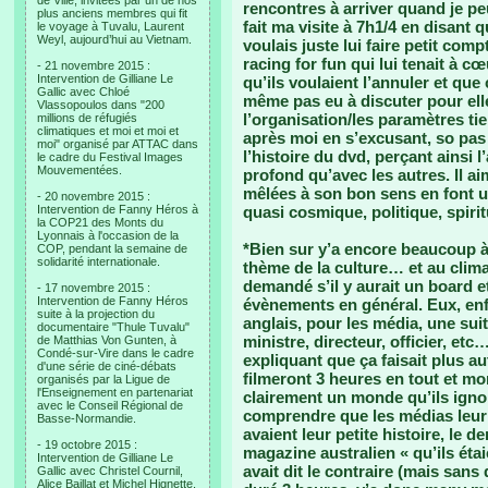
de Ville, invitées par un de nos
rencontres à arriver quand je peu
plus anciens membres qui fit
fait ma visite à 7h1/4 en disant
le voyage à Tuvalu, Laurent
Weyl, aujourd’hui au Vietnam.
voulais juste lui faire petit com
racing for fun qui lui tenait à cœ
- 21 novembre 2015 :
Intervention de Gilliane Le
qu’ils voulaient l’annuler et qu
Gallic avec Chloé
même pas eu à discuter pour elle 
Vlassopoulos dans "200
l’organisation/les paramètres tie
millions de réfugiés
climatiques et moi et moi et
après moi en s’excusant, so pas
moi" organisé par ATTAC dans
l’histoire du dvd, perçant ainsi 
le cadre du Festival Images
Mouvementées.
profond qu’avec les autres. Il a
mêlées à son bon sens en font u
- 20 novembre 2015 :
Intervention de Fanny Héros à
quasi cosmique, politique, spiritu
la COP21 des Monts du
Lyonnais à l'occasion de la
*Bien sur y’a encore beaucoup à
COP, pendant la semaine de
solidarité internationale.
thème de la culture… et au clima
demandé s’il y aurait un board e
- 17 novembre 2015 :
Intervention de Fanny Héros
évènements en général. Eux, enfin
suite à la projection du
anglais, pour les média, une sui
documentaire "Thule Tuvalu"
ministre, directeur, officier, et
de Matthias Von Gunten, à
Condé-sur-Vire dans le cadre
expliquant que ça faisait plus a
d'une série de ciné-débats
filmeront 3 heures en tout et m
organisés par la Ligue de
l'Enseignement en partenariat
clairement un monde qu’ils ign
avec le Conseil Régional de
comprendre que les médias leur f
Basse-Normandie.
avaient leur petite histoire, le der
- 19 octobre 2015 :
magazine australien « qu’ils éta
Intervention de Gilliane Le
avait dit le contraire (mais sans
Gallic avec Christel Cournil,
Alice Baillat et Michel Hignette,