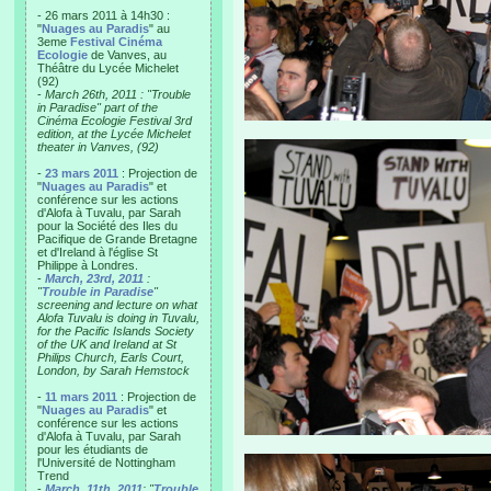
- 26 mars 2011 à 14h30 :
"
Nuages au Paradis
" au
3eme
Festival Cinéma
Ecologie
de Vanves, au
Théâtre du Lycée Michelet
(92)
-
March 26th, 2011 : "Trouble
in Paradise" part of the
Cinéma Ecologie Festival 3rd
edition, at the Lycée Michelet
theater in Vanves, (92)
-
23 mars 2011
: Projection de
"
Nuages au Paradis
" et
conférence sur les actions
d'Alofa à Tuvalu, par Sarah
pour la Société des Iles du
Pacifique de Grande Bretagne
et d'Ireland à l'église St
Philippe à Londres.
-
March, 23rd, 2011
:
"
Trouble in Paradise
"
screening and lecture on what
Alofa Tuvalu is doing in Tuvalu,
for the Pacific Islands Society
of the UK and Ireland at St
Philips Church, Earls Court,
London, by Sarah Hemstock
-
11 mars 2011
: Projection de
"
Nuages au Paradis
" et
conférence sur les actions
d'Alofa à Tuvalu, par Sarah
pour les étudiants de
l'Université de Nottingham
Trend
-
March, 11th, 2011
: "
Trouble