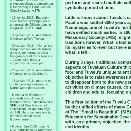
de Gilliane Le Gallic à la
perform and record multiple cultu
projection-débat organisée par
symbolic period of time.
la Médiathèque Boris Vian de
Chevilly-Larue. A 17h
Little is known about Tuvalu’s cu
- 10 février 2016 : Entretien
avec Michel Delberghe pour
Pacific was settled 6000 years a
un portrait de Gilliane dans le
Nanumaga, one of Tuvalu’s north
magazine de la CIMADE
have settled much earlier. In 186
- 30 janvier 2016 : Assemblée
Missionary Society-LMS), might 
Générale d’Alofa Tuvalu
traditions forever. What is lost 
- 30 janvier 2016 : “Non à l’état
its mysteries forever but there 
d’urgence” une manifestation
what is left .
dans de nombreuses villes
françaises dont Paris bien sûr
. L’assemblée nous a
During 3 days, traditional comp
empêchés d’y participer.
aspects of Tuvaluan Culture thro
- 23 janvier 2016 : Assemblée
food and Tuvalu’s unique talent 
Générale de la Coalition 21
objective is to raise awareness a
- 16 janvier 2016 : marche de
to disappear both to the new gen
soutien aux agriculteurs de
activities on climate causes, co
Notre Dame des Landes
children and adults, focusing on 
- D’Aout à fin décembre :
préparation et clôture du
This first edition of the Tuvalu 
dossier “biorap Tuvalu“avec le
SPREP et Dani Ceccarrelli,
by the unified efforts of many G
scientifique, co-auteure déjà
of The “Small is Beautiful” (SI
du TML Un projet annulé à la
dernière minute par le
Education for Sustainable Deve
Gouvernement.
with, as a primary objective, the
and identity.
- 9 décembre 2015 : pour le
D12, participation à l’opération