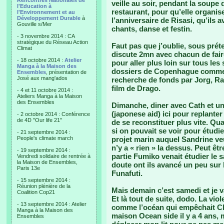
Rencontres Nationales de
veille au soir, pendant la soupe
l'Education à
restaurant, pour qu’elle organis
l'Environnement et au
Développement Durable
à
l’anniversaire de Risasi, qu’ils a
Gouville s/Mer
chants, danse et festin.
- 3 novembre 2014 : CA
stratégique du Réseau Action
Faut pas que j’oublie, sous prét
Climat
discute 2mn avec chacun de fair
- 18 octobre 2014 :
Atelier
pour aller plus loin sur tous les
Manga à la Maison des
dossiers de Copenhague comme 
Ensembles
, présentation de
José aux mang'ados
recherche de fonds par Jorg, Ra
film de Drago.
- 4 et 11 octobre 2014 :
Ateliers Manga à la Maison
des Ensembles
Dimanche, diner avec Cath et un
(japonese aid) ici pour replante
- 2 octobre 2014 : Conférence
de 4D "Our life 21"
de se reconstituer plus vite. Qua
si on pouvait se voir pour étudi
- 21 septembre 2014 :
People's climate march
projet marin auquel Sandrine ve
n’y a « rien » la dessus. Peut être
- 19 septembre 2014 :
partie Fumiko venait étudier le s
Vendredi solidaire de rentrée à
la Maison de Ensembles,
doute ont ils avancé un peu sur 
Paris 13e
Funafuti.
- 15 septembre 2014 :
Réunion plénière de la
Mais demain c’est samedi et je vai
Coalition Cop21
Et là tout de suite, dodo. La viol
- 13 septembre 2014 : Atelier
comme l’océan qui empêchait Ch
Manga à la Maison des
maison Ocean side il y a 4 ans, m
Ensembles