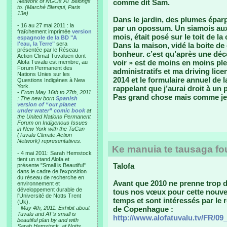
Network of NGOs AT belongs
comme dit Sam.
to. (Marché Blanqui, Paris
13e)
Dans le jardin, des plumes épar
- 16 au 27 mai 2011 : la
par un opossum. Un siamois aux l
fraîchement imprimée
version
mois, était posé sur le toit de la
espagnole de la BD "A
l'eau, la Terre"
sera
Dans la maison, vidé la boite d
présentée par le Réseau
bonheur. c’est qu’après une déc
Action Climat Tuvaluen dont
voir » est de moins en moins pl
Alofa Tuvalu est membre, au
Forum Permanent des
administratifs et ma driving li
Nations Unies sur les
2014 et le formulaire annuel de la
Questions Indigènes à New
York.
rappelant que j’aurai droit à un 
-
From May 16th to 27th, 2011
Pas grand chose mais comme je n
: The new born
Spanish
version of “our planet
under water” comic book
at
the United Nations Permanent
Forum on Indigenous Issues
in New York with the TuCan
(Tuvalu Climate Action
Network) representatives.
Ke manuia te tausaga fou
- 4 mai 2011: Sarah Hemstock
tient un stand Alofa et
Talofa
présente "Small is Beautiful"
dans le cadre de l'exposition
du réseau de recherche en
Avant que 2010 ne prenne trop d
environnement et
développement durable de
tous nos vœux pour cette nouvel
l'Université de Notts Trent
temps et sont intéressés par le 
(Uk).
-
May 4th, 2011: Exhibit about
de Copenhague :
Tuvalu and AT’s small is
http://www.alofatuvalu.tv/FR/0
beautiful plan by and with
Sarah Hemstock. at Notts