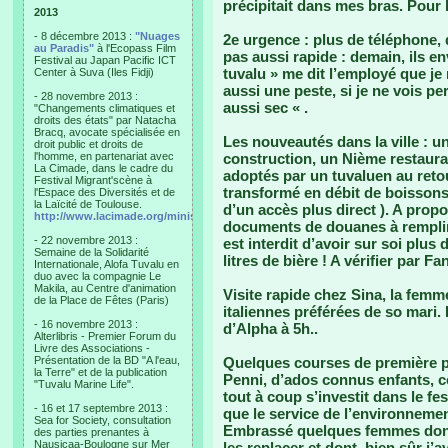
précipitait dans mes bras. Pour lu
2013
- 8 décembre 2013 :
"Nuages
2e urgence : plus de téléphone, 
au Paradis"
à l'Ecopass Film
pas aussi rapide : demain, ils en
Festival au Japan Pacific ICT
tuvalu » me dit l’employé que je
Center à Suva (Iles Fidji)
aussi une peste, si je ne vois 
- 28 novembre 2013 :
aussi sec « .
"Changements climatiques et
droits des états" par Natacha
Bracq, avocate spécialisée en
Les nouveautés dans la ville : u
droit public et droits de
l'homme, en partenariat avec
construction, un Nième restaura
La Cimade, dans le cadre du
adoptés par un tuvaluen au retou
Festival Migrant'scène à
transformé en débit de boissons
l'Espace des Diversités et de
la Laïcité de Toulouse.
d’un accès plus direct ). A prop
http://www.lacimade.org/minisites/migrantscene
documents de douanes à remplir d
- 22 novembre 2013 :
est interdit d’avoir sur soi plus de
Semaine de la Solidarité
litres de bière ! A vérifier par Fa
Internationale, Alofa Tuvalu en
duo avec la compagnie Le
Makila, au Centre d'animation
Visite rapide chez Sina, la femm
de la Place de Fêtes (Paris)
italiennes préférées de so mari. 
- 16 novembre 2013 :
d’Alpha à 5h..
Alterlibris - Premier Forum du
Livre des Associations -
Présentation de la BD "A l'eau,
Quelques courses de première pr
la Terre" et de la publication
Penni, d’ados connus enfants, co
"Tuvalu Marine Life".
tout à coup s’investit dans le fes
- 16 et 17 septembre 2013 :
que le service de l’environnemen
Sea for Society, consultation
Embrassé quelques femmes dont 
des parties prenantes à
Nausicaa-Boulogne sur Mer
les replacer et dont, bien sûr j