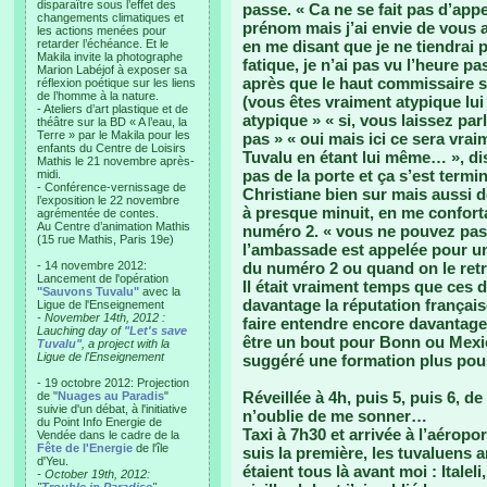
disparaître sous l’effet des
passe. « Ca ne se fait pas d’app
changements climatiques et
prénom mais j’ai envie de vous ap
les actions menées pour
retarder l’échéance. Et le
en me disant que je ne tiendrai 
Makila invite la photographe
fatique, je n’ai pas vu l’heure pa
Marion Labéjof à exposer sa
après que le haut commissaire s
réflexion poétique sur les liens
de l’homme à la nature.
(vous êtes vraiment atypique lui 
- Ateliers d’art plastique et de
atypique » « si, vous laissez pa
théâtre sur la BD « A l’eau, la
Terre » par le Makila pour les
pas » « oui mais ici ce sera vr
enfants du Centre de Loisirs
Tuvalu en étant lui même… », di
Mathis le 21 novembre après-
pas de la porte et ça s’est termi
midi.
- Conférence-vernissage de
Christiane bien sur mais aussi d
l’exposition le 22 novembre
à presque minuit, en me confort
agrémentée de contes.
Au Centre d’animation Mathis
numéro 2. « vous ne pouvez pas
(15 rue Mathis, Paris 19e)
l’ambassade est appelée pour un
- 14 novembre 2012:
du numéro 2 ou quand on le retro
Lancement de l'opération
Il était vraiment temps que ces d
"Sauvons Tuvalu"
avec la
davantage la réputation français
Ligue de l'Enseignement
- November 14th, 2012 :
faire entendre encore davantage
Lauching day of
"Let's save
être un bout pour Bonn ou Mexico
Tuvalu"
, a project with la
Ligue de l'Enseignement
suggéré une formation plus pou
- 19 octobre 2012: Projection
Réveillée à 4h, puis 5, puis 6, de
de "
Nuages au Paradis
"
suivie d'un débat, à l'initiative
n’oublie de me sonner…
du Point Info Energie de
Taxi à 7h30 et arrivée à l’aéropo
Vendée dans le cadre de la
Fête de l'Energie
de l'île
suis la première, les tuvaluens a
d'Yeu.
étaient tous là avant moi : Italel
- October 19th, 2012: