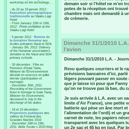
workshop on the technology…
demain soir si l’hôtel ne m’en t
potes de la réception ont trouv
- du 10 au 19 janvier 2012 :
Exposition photographique
chambre mais ont demandé à un 
traditionnelle
au Vaiaku Lagi
de crémerie.
Hotel
-
From January 10th to 19th,
2012 : Photo exhibition at the
Vaiaku Lagi Hotel
- 5 janvier 2012 :
Remise de
la donation Hunamar
aux
Dimanche 31/1/2010 L.A. 
écoles primaires Nauti et SDA
-
January 5th, 2012: Delivery
l’avion
of the Hunamar association's
donation to the Nauti and SDA
primary schools.
Dimanche 31/1/2010 L.A. - Journé
- 30 décembre : Fête en
l'honneur d'Isaia Taeia,
Revu quelques courriers et le rap
Ministre de l'Environnement
prévisions bancaires d’ici, parl
décédé en exercice en juillet
légers pouvant passer en soute o
dernier (participation et
tournage)
que je laisse ici pour que Fanny
-
December 30th, 2011:
qu’on ne trouve pas là bas, du c
Recording of the Government
feast in homage to Isaia Taeia,
Minister for Environment,
Je suis arrivée à L.A. avec un s
deceased in July in the
limite d’Air France), une petite 
discharge of his duties.
batterie qui pèse un âne mort e
- 18 et 19 décembre :
l’alimentation de l’ordi) et un g
Projections publiques
des
vidéos du Festival des
carnet de note, les papiers néces
Grandes Marées 2010
transparent avec les quelques tu
-
December 18th to 19th,
2011: Alofa Tuvalu « 2010 King
un 2e sac et 45 kg en tout. Par 