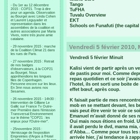
Tango
- Du 1er au 12 décembre
2015 : COP21. Trop à dire
TuFHA
pour un agenda. Observation
Tuvalu Overview
au Bourget avec Linda Cohen
EKT
et Laurent Leguyader et
representation dans les
Schools on Funafuti (the capital
assemblées de la coalition et
autres associations par Maria
Vives, notre très jeune amie
catalane.
Vendredi 5 février 2010, 
- 29 novembre 2015 : marche
de la Coalition Climat 21 dans
les rues de Paris.
Vendredi 5 février Minuit
- 27 novembre 2015 : Retrait
de nos badges
Kalisi vient de partir après un v
d’observateurs, à la COP21
au Bourget. Nous
de pastis pour moi. Comme depuis
appréhendions les longues
repas quotidien et ce soir j’avai
files de Copenhagen.
l’hotel, ils ont sorti une boite d
Personne encore sur les lieux.
En 3mn nous avions nos
effet bœuf, après coup.
Sesames.
- 26 novembre 2015 - 14h30 :
K faisait partie de mes rencontre
Intervention de Gilliane Le
mob en se mettant devant, les b
Gallic sur France Tv Outre-
vais peut être venir te voir ce s
mer Première dans l'émission
Transversal Environnement
Emanuel m’avait donné de ses no
sur le thème "COP21 : les
Oui mais nous étions en froid. U
enjeux pour l'Outre-mer".
il avait perdu le dvd, mama mia,
- 25novembre 2015 :
d’Abba… Comme pour tous les r
Vernissage de l’exposition
Empreintes d’Argos à l’Hotel
arrivée hier, j’ai tendance à zap