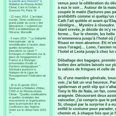
la parole aux témoins"
à
venus pour la célébration du déc
l'initiative du Réseau Action
à eux le soir… Autour de la maiso
Climat, Care et Oxfam. A
Sciences Po, Paris 7è
coupée le matin (factures pas p
prohibitifs comme si quelqu’un s
- 22 mars 2014 : L'archipel
monde, 7ème conférence
Cath l’ait quittée et avant qu’El
grand public du cycle « Iles
réintègre… Mystère à résoudre. 
laboratoires » organisé par
étant crevée, je décide de m’y re
l'IRD à la bibliothèque de
l’Alcazar, Marseille
ferme… Sur le chemin, les hello
m’emmenera jusqu’à l’hotel où j
- 5 mars 2014 : " La Solidarité
Internationale : de la
Risasi en mon absence. Eti m’
sensibilisation à l'action, dans
sous l’orage)… Lono, l’ancien 
quelles dynamiques
éducatives se situer ?
l’hotel et Leota jusqu’à chez lu
Echanges et réflexions sur la
place de l'engagement en
Déballage des bagages, première
France et à l'étranger ;
présentation d'outils et
boites des articles laissés sur
d'actions pédagogiques ".
la valises de fringues et celle d
Séminaire jeunesse à
l'initiative de la Ligue de
l'Enseignement Fédération de
Si, d’une manière générale, tou
Paris
voir, j’ai fait un vrai heureux.
- 30 et 31 janvier 2014 :
spiderman et petit slip qui n’alla
Séminaire à l'initiative d'Attac,
Tony le fils de Nala, un fan, c
CRID et du Réseau Action
Climat - "Quelles mobilisations
araignée. Découvrant deux assi
et quelles stratégies des
vaisselier, j’ai compris que le pe
mouvements et organisations
dans la perspective de la
Si, choqué par la surprise il a e
Conférence des Nations-
enfilé le costume pour parader, 
Unies sur le climat Paris 2015
chemin et, à chaque fois que je f
?"