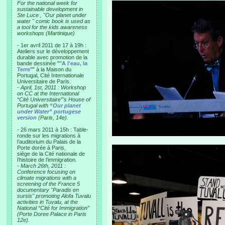
For the national week for
sustainable development in
Ste Luce , "Our planet under
water " comic book is used as
a tool for the kids awareness
workshops (Martinique)
- 1er avril 2011 de 17 à 19h :
Ateliers sur le développement
durable avec promotion de la
bande dessinée "
"A l'eau, la
Terre"
" à la Maison du
Portugal, Cité Internationale
Universitaire de Paris.
-
April, 1st, 2011 : Workshop
on CC at the International
“Cité Universitaire”’s House of
Portugal with
“Our planet
under Water” portugese
version
(Paris, 14e).
- 26 mars 2011 à 15h : Table-
ronde sur les migrations à
l’auditorium du Palais de la
Porte dorée à Paris,
siège de la Cité nationale de
l’histoire de l’immigration.
-
March 26th, 2011 :
Conference focusing on
climate migrations with a
screening of the France 5
documentary "Paradis en
sursis" promoting Alofa Tuvalu
activities in Tuvalu, at the
National “Cité for Immigration”
(Porte Doree Palace in Paris
12e).