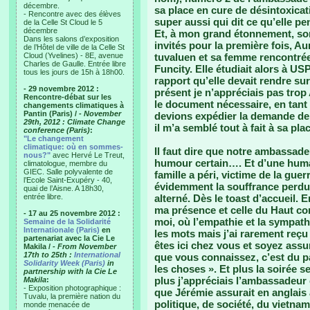
décembre.
sa place en cure de désintoxica
- Rencontre avec des élèves
super aussi qui dit ce qu’elle pe
de la Celle St Cloud le 5
décembre
Et, à mon grand étonnement, sont
Dans les salons d’exposition
invités pour la première fois, 
de l’Hôtel de ville de la Celle St
Cloud (Yvelines) - 8E, avenue
tuvaluen et sa femme rencontrée 
Charles de Gaulle. Entrée libre
Funcity. Elle étudiait alors à U
tous les jours de 15h à 18h00.
rapport qu’elle devait rendre sur
- 29 novembre 2012 :
présent je n’appréciais pas trop
Rencontre-débat sur les
le document nécessaire, en tant
changements climatiques à
Pantin (Paris) /
- November
devions expédier la demande de f
29th, 2012 : Climate Change
il m’a semblé tout à fait à sa pla
conference (Paris)
:
"Le changement
climatique: où en sommes-
Il faut dire que notre ambassadeu
nous?"
avec Hervé Le Treut,
humour certain…. Et d’une huma
climatologue, membre du
GIEC. Salle polyvalente de
famille a péri, victime de la gue
l’Ecole Saint-Exupéry - 40,
évidemment la souffrance perdure
quai de l’Aisne. A 18h30,
entrée libre.
alterné. Dès le toast d’accueil. 
ma présence et celle du Haut co
- 17 au 25 novembre 2012 :
moi, où l’empathie et la sympat
Semaine de la Solidarité
Internationale (Paris)
en
les mots mais j’ai rarement reç
partenariat avec la Cie Le
êtes ici chez vous et soyez ass
Makila /
- From November
17th to 25th :
International
que vous connaissez, c’est du p
Solidarity Week (Paris)
in
les choses ». Et plus la soirée se
partnership with la Cie Le
plus j’appréciais l’ambassadeur e
Makila
:
- Exposition photographique :
que Jérémie assurait en anglais 
Tuvalu, la première nation du
politique, de société, du vietnam
monde menacée de