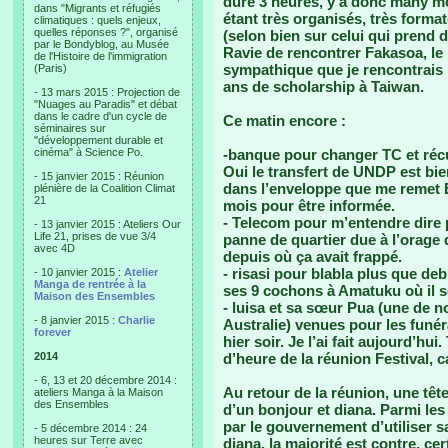
duré 3 heures, y’a donc many mor
dans "Migrants et réfugiés
étant très organisés, très format
climatiques : quels enjeux,
quelles réponses ?", organisé
(selon bien sur celui qui prend 
par le Bondyblog, au Musée
Ravie de rencontrer Fakasoa, le
de l'Histoire de l'immigration
sympathique que je rencontrais p
(Paris)
ans de scholarship à Taiwan.
- 13 mars 2015 : Projection de
"Nuages au Paradis" et débat
dans le cadre d'un cycle de
Ce matin encore :
séminaires sur
"développement durable et
cinéma" à Science Po.
-banque pour changer TC et récu
Oui le transfert de UNDP est bie
- 15 janvier 2015 : Réunion
dans l’enveloppe que me remet Et
plénière de la Coalition Climat
21
mois pour être informée.
- Telecom pour m’entendre dire p
- 13 janvier 2015 : Ateliers Our
Life 21, prises de vue 3/4
panne de quartier due à l’orage d
avec 4D
depuis où ça avait frappé.
- risasi pour blabla plus que deb
- 10 janvier 2015 :
Atelier
Manga de rentrée à la
ses 9 cochons à Amatuku où il se
Maison des Ensembles
- luisa et sa sœur Pua (une de n
- 8 janvier 2015 :
Charlie
Australie) venues pour les funéra
forever
hier soir. Je l’ai fait aujourd’hu
2014
d’heure de la réunion Festival, c
- 6, 13 et 20 décembre 2014 :
Au retour de la réunion, une tête
ateliers Manga à la Maison
des Ensembles
d’un bonjour et diana. Parmi les 
par le gouvernement d’utiliser sa
- 5 décembre 2014 : 24
heures sur Terre avec
diana, la majorité est contre, ce