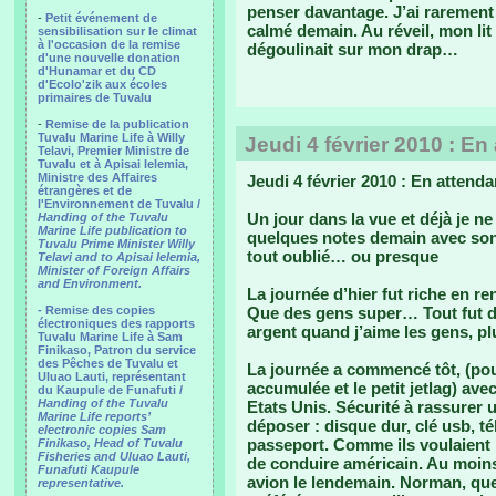
penser davantage. J’ai rarement 
-
Petit événement de
calmé demain. Au réveil, mon lit 
sensibilisation sur le climat
à l'occasion de la remise
dégoulinait sur mon drap…
d'une nouvelle donation
d'Hunamar et du CD
d'Ecolo'zik aux écoles
primaires de Tuvalu
-
Remise de la publication
Tuvalu Marine Life à Willy
Jeudi 4 février 2010 : En
Telavi, Premier Ministre de
Tuvalu et à Apisai Ielemia,
Ministre des Affaires
Jeudi 4 février 2010 : En attend
étrangères et de
l'Environnement de Tuvalu /
Un jour dans la vue et déjà je ne
Handing of the Tuvalu
Marine Life publication to
quelques notes demain avec son 
Tuvalu Prime Minister Willy
tout oublié… ou presque
Telavi and to Apisai Ielemia,
Minister of Foreign Affairs
and Environment.
La journée d’hier fut riche en r
- Remise des copies
Que des gens super… Tout fut do
électroniques des rapports
argent quand j’aime les gens, pl
Tuvalu Marine Life à Sam
Finikaso, Patron du service
des Pêches de Tuvalu et
La journée a commencé tôt, (pou
Uluao Lauti, représentant
accumulée et le petit jetlag) av
du Kaupule de Funafuti /
Handing of the Tuvalu
Etats Unis. Sécurité à rassurer 
Marine Life reports’
déposer : disque dur, clé usb, t
electronic copies Sam
passeport. Comme ils voulaient 
Finikaso, Head of Tuvalu
Fisheries and Uluao Lauti,
de conduire américain. Au moins 
Funafuti Kaupule
avion le lendemain. Norman, que 
representative.