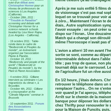
suivi d'un
débat avec
Christopher Horner
pour un
Après je me suis enfilé 5 films do
réseau de professeurs de
sciences à Los Angeles
de visionnage s'est pas mal sophi
(Californie).
lequel on se trouvait pour voir ai
-
October 28th, 2011 :
"
"Trouble in Paradise"
à zéro... Maintenant l'écran te 
screening and debate with
étais.. Autre sophistication symp
Christopher Horner for a
l'avoir essayée : on peut créer s
science network schools
headed by Lisa Niver Rajna.
dispo sur l'écran.. Une douzaine
(Los Angeles - California).
Match qui a changé son déroulé m
- 19 octobre 2011 : Table-
même l'horoscope n’avait pas d’int
ronde dans le cadre de
"Biodiversité et Peuples du
L'avion a atterri 10 mn avant l'h
monde", un événement
organisé par l'association
sortie se sont, comme au départ,
Plante & Planète.
interminable debout dans l'allée 
-
October 19, 2011 :
"Biodiversity and people of the
tête ; pas trop de queue, non pl
world" ("Biodiversité et
tournait déjà sur le carrousel. 
Peuples du monde"), by the
Plant & Planet Association.
de l'agriculture fut un rêve aussi
- 4 octobre 2011 : Gilliane
En 1/2 heure, j'étais dehors. Ch
intervient au séminaire « Les
migrant(e)s du climat », à
retrouver le téléphone dans un sa
Bruxelles
remplacer l'autre... On ne s'ent
-
October 4th, 2011 : Gilliane
is a keyspeaker at the
voir quand je l'ai aperçu, téléphon
"Climate Migrants" seminar in
Arrêt sur le chemin de la maison
Brussels
banque pour déposer les dollars
- 10 septembre 2011 :
Forum
chez Thrifty pour renouveler le
des Associations
pour la Maison de Funcity, puis,
Parisiennes