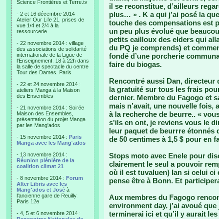
Science Frontières et Terre.tv
il se reconstitue, d’ailleurs reg
plus… » . K a qui j’ai posé la qu
- 2 et 16 décembre 2014 :
Atelier Our Life 21, prises de
touche des compensations est pour
vue 1/4 et 2/4 à la
un peu plus évolué que beaucoup.
ressourcerie
petits cailloux des elders qui all
- 22 novembre 2014 : village
du PQ je comprends) et commen
des associations de solidarité
internationale de la Ligue de
fondé d’une porcherie communale
l'Enseignement, 18 à 22h dans
faire du biogas.
la salle de spectacle du centre
Tour des Dames, Paris
Rencontré aussi Dan, directeur 
- 22 et 24 novembre 2014 :
la gratuité sur tous les frais p
ateliers Manga à la Maison
des Ensembles
dernier. Membre du Fagogo et sa
mais n’avait, une nouvelle fois, 
- 21 novembre 2014 : Soirée
à la recherche de beurre.. « vous
Maison des Ensembles,
présentation du projet Manga
s’ils en ont, je reviens vous le di
par les Mang'ados
leur paquet de beurrre étonnés d
- 15 novembre 2014 :
Paris
de 50 centimes à 1,5 $ pour en f
Manga avec les Mang'ados
- 13 novembre 2014 :
Stops moto avec Enele pour disc
Réunion plénière de la
clairement le seul a pouvoir re
coalition climat 21
où il est tuvaluen) Ian si celui c
- 8 novembre 2014 :
Forum
pense être à Bonn. Et participer
Alter Libris avec les
Mang'ados et José
à
l'ancienne gare de Reuilly,
Aux membres du Fagogo rencontr
Paris 12e
environment day, j’ai avoué que 
terminerai ici et qu’il y aurait l
- 4, 5 et 6 novembre 2014 :