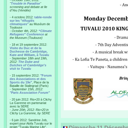
- October 19th, 2012:
"
Trouble in Paradise
"
screening and debate at Ile
d'Yeu (Vendée)
- 4 octobre 2012:
table-ronde
sur les "réfugiés
climatiques"
au Muséum de
Toulouse
-
October 4th, 2012:
“Climate
Refugees” Conference
at
the Museum (Toulouse)
- 18 et 19 septembre 2012:
Visite du Duc et de la
Duchesse de Cambridge,
Kate and William, à Tuvalu
-
September 18th and 19th,
2012:
The Duke and
Dutches of Cambridge's
visit to Tuvalu
- 15 septembre 2012:
"Forum
des Associations et des
Sports du 19e"
, Place de la
Bataille de Stalingrad (Paris)
-
September 15th, 2012:
"Paris Association Forum"
- 20 juin 2012: Rio+20 à Clichy
La Garenne en partenariat
avec la SERE
-
June 20th, 2012: Rio+20 in
Clichy La Garenne, by SERE
- 6 juin 2012: Sandrine Job,
expert pour Alofa Tuvalu sur le
Dimanche 11 Décembre 
projet "Tuvalu Marine Life",