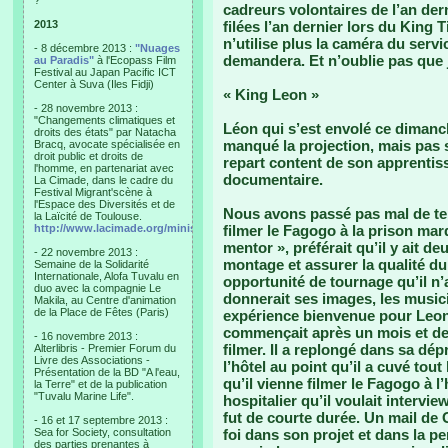
?"
cadreurs volontaires de l’an dern
2013
filées l’an dernier lors du King T
n’utilise plus la caméra du servi
- 8 décembre 2013 :
"Nuages
demandera. Et n’oublie pas que j
au Paradis"
à l'Ecopass Film
Festival au Japan Pacific ICT
Center à Suva (Iles Fidji)
« King Leon »
- 28 novembre 2013 :
"Changements climatiques et
Léon qui s’est envolé ce dimanch
droits des états" par Natacha
manqué la projection, mais pas 
Bracq, avocate spécialisée en
droit public et droits de
repart content de son apprentissa
l'homme, en partenariat avec
documentaire.
La Cimade, dans le cadre du
Festival Migrant'scène à
l'Espace des Diversités et de
Nous avons passé pas mal de tem
la Laïcité de Toulouse.
http://www.lacimade.org/minisites/migrantscene
filmer le Fagogo à la prison mar
mentor », préférait qu’il y ait d
- 22 novembre 2013 :
montage et assurer la qualité du 
Semaine de la Solidarité
Internationale, Alofa Tuvalu en
opportunité de tournage qu’il n’
duo avec la compagnie Le
donnerait ses images, les musici
Makila, au Centre d'animation
de la Place de Fêtes (Paris)
expérience bienvenue pour Leon 
commençait après un mois et dem
- 16 novembre 2013 :
filmer. Il a replongé dans sa dé
Alterlibris - Premier Forum du
Livre des Associations -
l’hôtel au point qu’il a cuvé to
Présentation de la BD "A l'eau,
qu’il vienne filmer le Fagogo à l’
la Terre" et de la publication
"Tuvalu Marine Life".
hospitalier qu’il voulait intervi
fut de courte durée. Un mail de 
- 16 et 17 septembre 2013 :
Sea for Society, consultation
foi dans son projet et dans la pe
des parties prenantes à