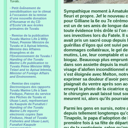
Tuvalu..
-
Petit événement de
Sympathique moment à Amatuku, l
sensibilisation sur le climat
à l'occasion de la remise
fleuri et propre. Jef le nouveau c
d'une nouvelle donation
pour Gilliane la 6e ou 7e cérémo
d'Hunamar et du CD
est un de ses amis de longue da
d'Ecolo'zik aux écoles
primaires de Tuvalu
toute évidence très drôle si l’on
ses invectives lors du Fatele. Il
-
Remise de la publication
Tuvalu Marine Life à Willy
avait pris un sacré coup depuis 
Telavi, Premier Ministre de
guérillas d’égos qui ont suivi 
Tuvalu et à Apisai Ielemia,
Ministre des Affaires
dommages collatéraux, le gel de 
étrangères et de
mutins, Lee, leur comptable et u
l'Environnement de Tuvalu /
biogaz. Beaucoup plus emprunté, 
Handing of the Tuvalu
Marine Life publication to
dans son assiette depuis la muti
Tuvalu Prime Minister Willy
visage d’alofien inconditionnel e
Telavi and to Apisai Ielemia,
Minister of Foreign Affairs
s’est éloignée avec Melton, notre
and Environment.
exprimer sa douleur d’avoir perdu
plaignait du ventre après son ac
- Remise des copies
électroniques des rapports
envoyé la photo de la cicatrice qui
Tuvalu Marine Life à Sam
le chirurgien avait laissé tout so
Finikaso, Patron du service
des Pêches de Tuvalu et
meurent ici, alors qu’ils pourrai
Uluao Lauti, représentant
du Kaupule de Funafuti /
Handing of the Tuvalu
Parmi les gens en sursis, notre 
Marine Life reports’
depuis tellement longtemps qu’
electronic copies Sam
Tinapolo, le papa d’adoption de
Finikaso, Head of Tuvalu
Fisheries and Uluao Lauti,
première fois à sa fête de départ
Funafuti Kaupule
ou de la septicémie, selon qu’on