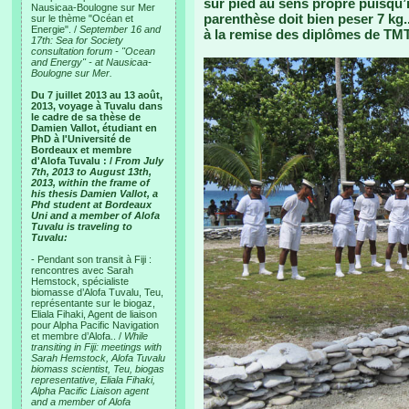
sur pied au sens propre puisqu’il
Nausicaa-Boulogne sur Mer
parenthèse doit bien peser 7 kg.
sur le thème "Océan et
Energie". /
September 16 and
à la remise des diplômes de TMT
17th: Sea for Society
consultation forum - "Ocean
and Energy" - at Nausicaa-
Boulogne sur Mer.
Du 7 juillet 2013 au 13 août,
2013, voyage à Tuvalu dans
le cadre de sa thèse de
Damien Vallot, étudiant en
PhD à l'Université de
Bordeaux et membre
d'Alofa Tuvalu : /
From July
7th, 2013 to August 13th,
2013, within the frame of
his thesis Damien Vallot, a
Phd student at Bordeaux
Uni and a member of Alofa
Tuvalu is traveling to
Tuvalu:
- Pendant son transit à Fiji :
rencontres avec Sarah
Hemstock, spécialiste
biomasse d’Alofa Tuvalu, Teu,
représentante sur le biogaz,
Eliala Fihaki, Agent de liaison
pour Alpha Pacific Navigation
et membre d’Alofa.. /
While
transiting in Fiji: meetings with
Sarah Hemstock, Alofa Tuvalu
biomass scientist, Teu, biogas
representative, Eliala Fihaki,
Alpha Pacific Liaison agent
and a member of Alofa