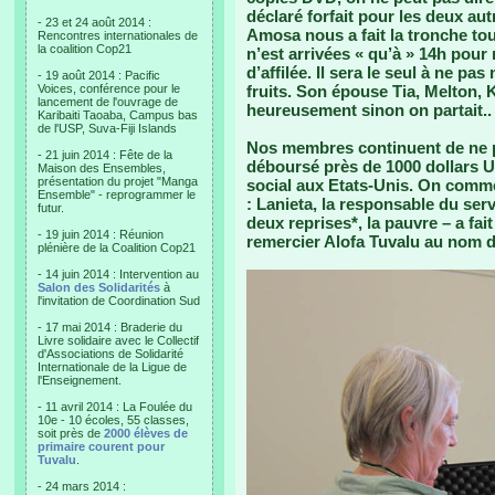
déclaré forfait pour les deux au
- 23 et 24 août 2014 :
Amosa nous a fait la tronche tou
Rencontres internationales de
la coalition Cop21
n’est arrivées « qu’à » 14h pour
d’affilée. Il sera le seul à ne p
- 19 août 2014 : Pacific
Voices, conférence pour le
fruits. Son épouse Tia, Melton, K
lancement de l'ouvrage de
heureusement sinon on partait..
Karibaiti Taoaba, Campus bas
de l'USP, Suva-Fiji Islands
Nos membres continuent de ne p
- 21 juin 2014 : Fête de la
déboursé près de 1000 dollars U
Maison des Ensembles,
présentation du projet "Manga
social aux Etats-Unis. On comme
Ensemble" - reprogrammer le
: Lanieta, la responsable du se
futur.
deux reprises*, la pauvre – a fa
- 19 juin 2014 : Réunion
remercier Alofa Tuvalu au nom d
plénière de la Coalition Cop21
- 14 juin 2014 : Intervention au
Salon des Solidarités
à
l'invitation de Coordination Sud
- 17 mai 2014 : Braderie du
Livre solidaire avec le Collectif
d'Associations de Solidarité
Internationale de la Ligue de
l'Enseignement.
- 11 avril 2014 : La Foulée du
10e - 10 écoles, 55 classes,
soit près de
2000 élèves de
primaire courent pour
Tuvalu
.
- 24 mars 2014 :