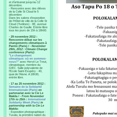
et d’artisanat jusqu’au 12
décembre.
- Rencontre avec des élèves
de la Celle St Cloud le 5
décembre
Dans les salons d’exposition
de l’Hôtel de ville de la Celle St
Cloud (Yvelines) - 8E, avenue
Charles de Gaulle. Entrée libre
tous les jours de 15h à 18h00.
- 29 novembre 2012 :
Rencontre-débat sur les
changements climatiques à
Pantin (Paris) /
- November
29th, 2012 : Climate Change
conference (Paris)
:
"Le changement
climatique: où en sommes-
nous?"
avec Hervé Le Treut,
climatologue, membre du
GIEC. Salle polyvalente de
l’Ecole Saint-Exupéry - 40,
quai de l’Aisne. A 18h30,
entrée libre.
- 17 au 25 novembre 2012 :
Semaine de la Solidarité
Internationale (Paris)
en
partenariat avec la Cie Le
Makila /
- From November
17th to 25th :
International
Solidarity Week (Paris)
in
partnership with la Cie Le
Makila
:
- Exposition photographique :
Tuvalu, la première nation du