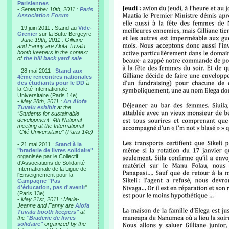
Parisiennes
-
September 10th, 2011 :
Paris
Association Forum
- 19 juin 2011 : Stand au
Vide-
Grenier
sur la Butte Bergeyre
-
June 19th, 2011 : Gilliane
and Fanny are Alofa Tuvalu
booth keepers in the context
of
the hill back yard sale
.
- 28 mai 2011 :
Stand aux
4ème rencontres nationales
des étudiants pour le DD
à
la Cité Internationale
Universitaire (Paris 14e)
-
May 28th, 2011 :
An Alofa
Tuvalu exhibit
at the
“Students for sustainable
development” 4th National
meeting at the International
“Cité Universitaire” (Paris 14e)
- 21 mai 2011 :
Stand à la
"braderie de livres solidaire"
organisée par le Collectif
d'Associations de Solidarité
Internationale de la Ligue de
l'Enseignement pour la
Campagne "Pas
d'éducation, pas d'avenir
"
(Paris 13e)
-
May 21st, 2011 : Marie-
Jeanne and Fanny are
Alofa
Tuvalu booth keepers"
at
the
"Braderie de livres
solidaire"
organized by the