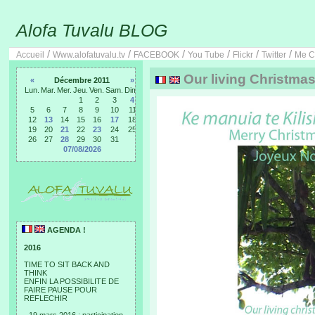
Alofa Tuvalu BLOG
/
/
/
/
/
/
Accueil
Www.alofatuvalu.tv
FACEBOOK
You Tube
Flickr
Twitter
Me C
Our living Christmas 
«
Décembre 2011
»
Lun.
Mar.
Mer.
Jeu.
Ven.
Sam.
Dim.
1
2
3
4
5
6
7
8
9
10
11
12
13
14
15
16
17
18
19
20
21
22
23
24
25
26
27
28
29
30
31
07/08/2026
AGENDA !
2016
TIME TO SIT BACK AND
THINK
ENFIN LA POSSIBILITE DE
FAIRE PAUSE POUR
REFLECHIR