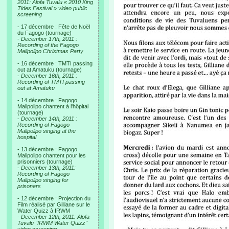
2011: Alofa Tuvalu « 2010 King
Tides Festival » video public
screening
- 17 décembre : Fête de Noël
du Fagogo (tournage)
-
December 17th, 2011 :
Recording of the Fagogo
Malipolipo Christmas Party
- 16 décembre : TMTI passing
out at Amatuku (tournage)
-
December 16th, 2011 :
Recording of TMTI passing
out at Amatuku
- 14 décembre : Fagogo
Malipolipo chantent à l'hôpital
(tournage)
-
December 14th, 2011 :
Recording of Fagogo
Malipolipo singing at the
hospital
- 13 décembre : Fagogo
Malipolipo chantent pour les
prisonniers (tournage)
-
December 13th, 2011:
Recording of Fagogo
Malipolipo singing for
prisoners
- 12 décembre : Projection du
Film réalisé par Gilliane sur le
Water Quizz à IRWM
-
December 12th, 2011: Alofa
Tuvalu "IRWM Water Quizz"