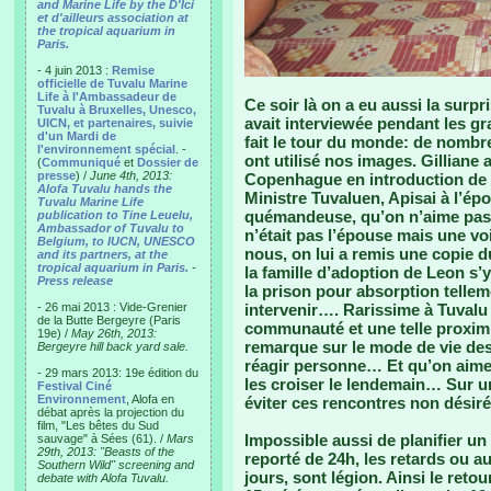
and Marine Life by the D'Ici
et d'ailleurs association at
the tropical aquarium in
Paris.
- 4 juin 2013 :
Remise
officielle de Tuvalu Marine
Life à l'Ambassadeur de
Ce soir là on a eu aussi la surp
Tuvalu à Bruxelles, Unesco,
avait interviewée pendant les gr
UICN, et partenaires, suivie
d'un Mardi de
fait le tour du monde: de nomb
l'environnement spécial
. -
ont utilisé nos images. Gilliane 
(
Communiqué
et
Dossier de
presse
) /
June 4th, 2013:
Copenhague en introduction de 
Alofa Tuvalu hands the
Ministre Tuvaluen, Apisai à l’é
Tuvalu Marine Life
quémandeuse, qu’on n’aime pas t
publication to Tine Leuelu,
Ambassador of Tuvalu to
n’était pas l’épouse mais une voi
Belgium, to IUCN, UNESCO
nous, on lui a remis une copie du
and its partners, at the
tropical aquarium in Paris.
-
la famille d’adoption de Leon s’y 
Press release
la prison pour absorption tellem
- 26 mai 2013 : Vide-Grenier
intervenir…. Rarissime à Tuvalu
de la Butte Bergeyre (Paris
communauté et une telle proximi
19e) /
May 26th, 2013:
remarque sur le mode de vie des
Bergeyre hill back yard sale.
réagir personne… Et qu’on aime 
- 29 mars 2013: 19e édition du
les croiser le lendemain… Sur un
Festival Ciné
Environnement
, Alofa en
éviter ces rencontres non désiré
débat après la projection du
film, "Les bêtes du Sud
Impossible aussi de planifier un
sauvage" à Sées (61). /
Mars
29th, 2013: "Beasts of the
reporté de 24h, les retards ou a
Southern Wild" screening and
jours, sont légion. Ainsi le reto
debate with Alofa Tuvalu.