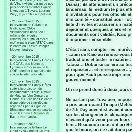
Empreintes d’Argos à l’Hotel
de Ville, invitées par un de nos
Diana) ; ils attendaient un préc
plus anciens membres qui fit
landernau, le medium le plus eff
le voyage à Tuvalu, Laurent
d’invitations pour les officiels 
Weyl, aujourd’hui au Vietnam.
minicomité » constitué pour l’o
- 21 novembre 2015 :
liste d’invités et assurer un mat
Intervention de Gilliane Le
Gallic avec Chloé
déjeuner et quelques allers et re
Vlassopoulos dans "200
documents sont validés, Kaio pr
millions de réfugiés
d’imprimer l’ensemble.
climatiques et moi et moi et
moi" organisé par ATTAC dans
le cadre du Festival Images
C’était sans compter les imprév
Mouvementées.
- Lapin de Kaio au rendez-vous f
- 20 novembre 2015 :
traductions et tester le matériel
Intervention de Fanny Héros à
la COP21 des Monts du
Tataua… Dobbi se collera au test
Lyonnais à l'occasion de la
et repasser… et rererepasser…, 
COP, pendant la semaine de
pour que Paufi puisse imprimer e
solidarité internationale.
gouvernement
- 17 novembre 2015 :
Intervention de Fanny Héros
suite à la projection du
On se prend donc à deux jours d
documentaire "Thule Tuvalu"
de Matthias Von Gunten, à
Ne parlant pas Tuvaluen, impossib
Condé-sur-Vire dans le cadre
d'une série de ciné-débats
a pris peur quand Tinapa (Météo)
organisés par la Ligue de
de 7th Day adventist avaient comp
l'Enseignement en partenariat
avec le Conseil Régional de
sur les changements climatiques
Basse-Normandie.
n’avaient qu’à venir poser leurs
- 19 octobre 2015 :
films. Beaucoup nous ont arrêté
Intervention de Gilliane Le
quelle heure, on ne sait donc p
Gallic avec Christel Cournil,