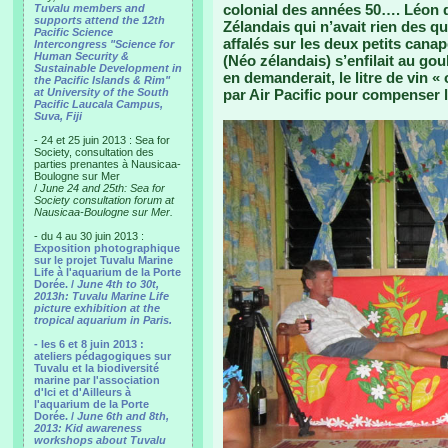
colonial des années 50…. Léon d
Tuvalu members and
supports attend the 12th
Zélandais qui n’avait rien des qu
Pacific Science
affalés sur les deux petits cana
Intercongress "Science for
Human Security &
(Néo zélandais) s’enfilait au gou
Sustainable Development in
en demanderait, le litre de vin «
the Pacific Islands & Rim"
at University of the South
par Air Pacific pour compenser l
Pacific Laucala Campus,
Suva, Fiji
- 24 et 25 juin 2013 : Sea for
Society, consultation des
parties prenantes à Nausicaa-
Boulogne sur Mer
/
June 24 and 25th: Sea for
Society consultation forum at
Nausicaa-Boulogne sur Mer.
- du 4 au 30 juin 2013 :
Exposition photographique
sur le projet Tuvalu Marine
Life à l'aquarium de la Porte
Dorée. /
June 4th to 30t,
2013h: Tuvalu Marine Life
picture exhibition at the
tropical aquarium in Paris.
- les 6 et 8 juin 2013 :
ateliers pédagogiques sur
Tuvalu et la biodiversité
marine par l'association
d'Ici et d'Ailleurs à
l'aquarium de la Porte
Dorée. /
June 6th and 8th,
2013: Kid awareness
workshops about Tuvalu