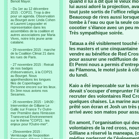
quand il lui a dit que le vieux m
Benoit Mayer.
lui aussi adoré la projection, a
- Du 1er au 12 décembre
tout juste sortis de l’office reli
2015 : COP21. Trop à dire
pour un agenda. Observation
Beaucoup de rires aussi lorsque
au Bourget avec Linda Cohen
tombe à l’eau ou que la seule c
et Laurent Leguyader et
cocotier s’élance avec un peu 
representation dans les
assemblées de la coalition et
Très sympathique soirée.
autres associations par Maria
Vives, notre très jeune amie
catalane.
Tataua a été visiblement touché 
les masters et une cinquantaine
- 29 novembre 2015 : marche
vendre au bénéfice de Red Cross.
de la Coalition Climat 21 dans
les rues de Paris.
pour assurer une rediffusion de
Et Penni nous a permis d’entrepo
- 27 novembre 2015 : Retrait
de nos badges
au Filamona, le motel juste à côté
d’observateurs, à la COP21
du lundi.
au Bourget. Nous
appréhendions les longues
files de Copenhagen.
Kaio a été impeccable sur la mis
Personne encore sur les lieux.
devait s’occuper d’emprunter l’é
En 3mn nous avions nos
Sesames.
recruter des volontaires Red Cro
quelques chaises. La marine aus
- 26 novembre 2015 - 14h30 :
Intervention de Gilliane Le
prêté son écran et Josh un très 
Gallic sur France Tv Outre-
arrivé avec son matos pour assu
mer Première dans l'émission
Transversal Environnement
sur le thème "COP21 : les
En amont, l’organisation qui dev
enjeux pour l'Outre-mer".
volontaires de la red cross, nou
- 25novembre 2015 :
Gilliane a réservé la maneapa, (
Vernissage de l’exposition
médias parleront de l’événement