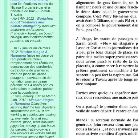
changement climatique"
pour les étudiants marins du
Nivaga II organisé par et à
l'initiative de Kaio (Funafuti -
Tuvalu).
-
April 4th, 2012 :
Workshop
about "seafarers and
climate change"
by Kaio with
seafarers and trainees
(Funafuti – Tuvalu, on board
Nivaga) about environmental
practices on vessels.
- Du 17 janvier au 24 mars
2012:
Mission biogaz à
Nanumea
(mise en place de
récupérateurs d'eau,
remplacement des réchauds,
construction des porcheries,
distributions de graines et
mise en place de jardins
potagers, nouveau train de
formation pour un usage
pérenne des 4 unités par les
volontaires et ateliers publics
pour la population)
-
From January 13th to March
24th, 2012 :
Mission biogas
in Nanumea
Objectives :
insuring that the four digesters
implemented late 2010 are
working to satisfaction, setting
up one water tank at each
owners' place, build individual
piggeries, setting up the basis
for garden, training owners
and workers as well as raising
awareness among the Island