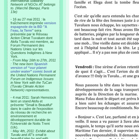
International Solidarity
Network of NGOs AT belongs
to. (Marché Blanqui, Paris
13e)
- 16 au 27 mai 2011 : la
fraîchement imprimée
version
espagnole de la BD "A
l'eau, la Terre"
sera
présentée par le Réseau
Action Climat Tuvaluen dont
Alofa Tuvalu est membre, au
Forum Permanent des
Nations Unies sur les
Questions Indigènes à New
York.
-
From May 16th to 27th, 2011
: The new born
Spanish
version of “our planet
under water” comic book
at
the United Nations Permanent
Forum on Indigenous Issues
in New York with the TuCan
(Tuvalu Climate Action
Network) representatives.
- 4 mai 2011: Sarah Hemstock
tient un stand Alofa et
présente "Small is Beautiful"
dans le cadre de l'exposition
du réseau de recherche en
environnement et
développement durable de
l'Université de Notts Trent
(Uk).
-
May 4th, 2011: Exhibit about
Tuvalu and AT’s small is
beautiful plan by and with