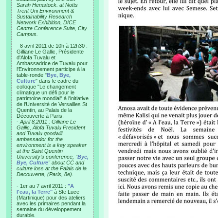
Sarah Hemstock. at Notts
Trent Uni Environment &
Sustainability Research
Network Exhibition, DICE
Centre Conference Suite, City
Campus.
- 8 avril 2011 de 10h à 12h30 :
Gilliane Le Gallic, Présidente
d'Alofa Tuvalu et
Ambassadrice de Tuvalu pour
l'Environnement participe à la
table-ronde "
Bye, Bye,
Culture
" dans le cadre du
colloque "Le changement
climatique un défi pour le
patrimoine mondial" à l'initiative
de l'Université de Versailles St
Quentin, au Palais de la
Découverte à Paris.
-
April 8,2011 : Gilliane Le
Gallic, Alofa Tuvalu President
and Tuvalu goodwill
ambassador for the
environment is a key speaker
at the Saint Quentin
University’s conference, "
Bye,
Bye, Culture
" about CC and
culture loss at the Palais de la
Decouverte, (Paris, 8e).
- 1er au 7 avril 2011 :
"A
l'eau, la Terre"
à Ste Luce
(Martinique) pour des ateliers
avec les primaires pendant la
semaine du développement
durable.