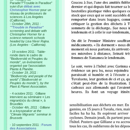
Paradis"/"Trouble in Paradise"
suivi d'un
débat avec
Christopher Horner
pour un
réseau de professeurs de
sciences à Los Angeles
(Californie).
-
October 28th, 2011 :
"
"Trouble in Paradise"
screening and debate with
Christopher Horner for a
science network schools
headed by Lisa Niver Rajna.
(Los Angeles - California).
- 19 octobre 2011 : Table-
ronde dans le cadre de
"Biodiversité et Peuples du
monde", un événement
organisé par l'association
Plante & Planète.
-
October 19, 2011 :
"Biodiversity and people of the
world" ("Biodiversité et
Peuples du monde"), by the
Plant & Planet Association.
- 4 octobre 2011 : Gilliane
intervient au séminaire « Les
migrant(e)s du climat », à
Bruxelles
-
October 4th, 2011 : Gilliane
is a keyspeaker at the
"Climate Migrants" seminar in
Brussels
- 10 septembre 2011 :
Forum
des Associations