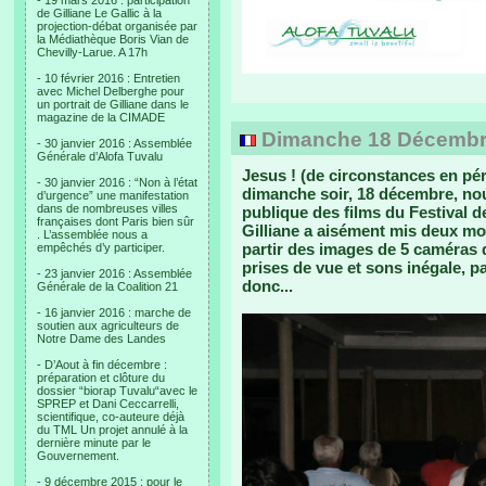
- 19 mars 2016 : participation
de Gilliane Le Gallic à la
projection-débat organisée par
la Médiathèque Boris Vian de
Chevilly-Larue. A 17h
- 10 février 2016 : Entretien
avec Michel Delberghe pour
un portrait de Gilliane dans le
magazine de la CIMADE
Dimanche 18 Décembre 
- 30 janvier 2016 : Assemblée
Générale d’Alofa Tuvalu
Jesus ! (de circonstances en pér
- 30 janvier 2016 : “Non à l’état
dimanche soir, 18 décembre, nou
d’urgence” une manifestation
dans de nombreuses villes
publique des films du Festival 
françaises dont Paris bien sûr
Gilliane a aisément mis deux mo
. L’assemblée nous a
partir des images de 5 caméras d
empêchés d’y participer.
prises de vue et sons inégale, 
- 23 janvier 2016 : Assemblée
donc...
Générale de la Coalition 21
- 16 janvier 2016 : marche de
soutien aux agriculteurs de
Notre Dame des Landes
- D’Aout à fin décembre :
préparation et clôture du
dossier “biorap Tuvalu“avec le
SPREP et Dani Ceccarrelli,
scientifique, co-auteure déjà
du TML Un projet annulé à la
dernière minute par le
Gouvernement.
- 9 décembre 2015 : pour le