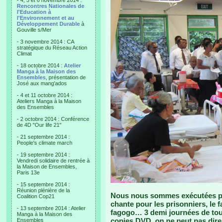
- 4, 5 et 6 novembre 2014 :
Rencontres Nationales de
l'Education à
l'Environnement et au
Développement Durable
à
Gouville s/Mer
- 3 novembre 2014 : CA
stratégique du Réseau Action
Climat
- 18 octobre 2014 :
Atelier
Manga à la Maison des
Ensembles
, présentation de
José aux mang'ados
- 4 et 11 octobre 2014 :
Ateliers Manga à la Maison
des Ensembles
- 2 octobre 2014 : Conférence
de 4D "Our life 21"
- 21 septembre 2014 :
People's climate march
- 19 septembre 2014 :
Vendredi solidaire de rentrée à
la Maison de Ensembles,
Paris 13e
- 15 septembre 2014 :
Réunion plénière de la
Nous nous sommes exécutées pour
Coalition Cop21
chante pour les prisonniers, le f
- 13 septembre 2014 : Atelier
fagogo… 3 demi journées de tour
Manga à la Maison des
copies DVD, on ne peut pas dir
Ensembles