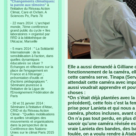
"Changements climatiques:
la parole aux témoins"
à
l'initiative du Réseau Action
Climat, Care et Oxfam. A
Sciences Po, Paris 7è
- 22 mars 2014 : L'archipel
monde, 7ème conférence
grand public du cycle « Iles
laboratoires » organisé par
l'IRD à la bibliothèque de
l’Alcazar, Marseille
- 5 mars 2014 : " La Solidarité
Internationale : de la
sensibilisation à l'action, dans
quelles dynamiques
éducatives se situer ?
Elle a aussi demandé à Gilliane 
Echanges et réflexions sur la
place de l'engagement en
fonctionnement de la caméra, elle
France et à l'étranger ;
cette caméra serve. Tinapa (Ser
présentation d'outils et
d'actions pédagogiques ".
attendait cette caméra avec impat
Séminaire jeunesse à
aussi voudrait apprendre et pouvoi
l'initiative de la Ligue de
choses :
l'Enseignement Fédération de
Paris
*On s’était déjà plantées avec la
précédent), cette fois c’est la 
- 30 et 31 janvier 2014 :
Séminaire à l'initiative d'Attac,
prise pour Lanieta et qui nous a 
CRID et du Réseau Action
caméra, photos incluses, avant d
Climat - "Quelles mobilisations
On n’a pas tout perdu, en plus du
et quelles stratégies des
mouvements et organisations
savoir qu’une caméra révisée est
dans la perspective de la
vraie Lanieta des bandes, des ba
Conférence des Nations-
Unies sur le climat Paris 2015
foulée, on a voulu rendre à Atabi