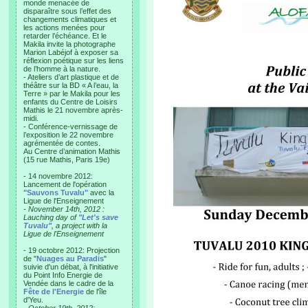
monde menacée de
disparaître sous l’effet des
changements climatiques et
les actions menées pour
retarder l’échéance. Et le
Makila invite la photographe
Marion Labéjof à exposer sa
réflexion poétique sur les liens
de l’homme à la nature.
- Ateliers d’art plastique et de
théâtre sur la BD « A l’eau, la
Terre » par le Makila pour les
enfants du Centre de Loisirs
Mathis le 21 novembre après-
midi.
- Conférence-vernissage de
l’exposition le 22 novembre
agrémentée de contes.
Au Centre d’animation Mathis
(15 rue Mathis, Paris 19e)
- 14 novembre 2012:
Lancement de l'opération
"Sauvons Tuvalu"
avec la
Ligue de l'Enseignement
- November 14th, 2012 :
Lauching day of
"Let's save
Tuvalu"
, a project with la
Ligue de l'Enseignement
- 19 octobre 2012: Projection
de "
Nuages au Paradis
"
suivie d'un débat, à l'initiative
du Point Info Energie de
Vendée dans le cadre de la
Fête de l'Energie
de l'île
d'Yeu.