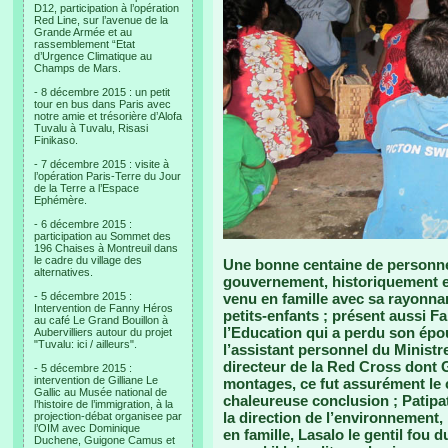
D12, participation à l’opération
Red Line, sur l’avenue de la
Grande Armée et au
rassemblement “Etat
d’Urgence Climatique au
Champs de Mars.
- 8 décembre 2015 : un petit
tour en bus dans Paris avec
notre amie et trésorière d’Alofa
Tuvalu à Tuvalu, Risasi
Finikaso.
- 7 décembre 2015 : visite à
l’opération Paris-Terre du Jour
de la Terre a l’Espace
Ephémère.
- 6 décembre 2015 :
participation au Sommet des
196 Chaises à Montreuil dans
le cadre du village des
Une bonne centaine de personne
alternatives.
gouvernement, historiquement et
- 5 décembre 2015 :
venu en famille avec sa rayonna
Intervention de Fanny Héros
petits-enfants ; présent aussi Fa
au café Le Grand Bouillon à
l’Education qui a perdu son épou
Aubervilliers autour du projet
"Tuvalu: ici / ailleurs".
l’assistant personnel du Ministre 
directeur de la Red Cross dont Gi
- 5 décembre 2015 :
intervention de Gilliane Le
montages, ce fut assurément le ca
Gallic au Musée national de
chaleureuse conclusion ; Patipati 
l’histoire de l’immigration, à la
la direction de l’environnement
projection-débat organisee par
l’OIM avec Dominique
en famille, Lasalo le gentil fou du
Duchene, Guigone Camus et