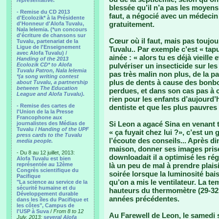
representative.
blessée qu’il n’a pas les moyens 
- Remise du CD 2013
faut, a négocié avec un médecin de
d'Ecolozik* à la Présidente
gratuitement.
d'Honneur d'Alofa Tuvalu,
Nala Ielemia. (*un concours
d'écriture de chansons sur
Cœur où il faut, mais pas toujou
Tuvalu, partenariat de la
Ligue de l'Enseignement
Tuvalu.. Par exemple c’est « tap
avec Alofa Tuvalu) /
ainée : « alors tu es déjà vieille 
Handing of the 2013
Ecolozik CD* to Alofa
pulvériser un insecticide sur les
Tuvalu Patron, Nala Ielemia
pas très malin non plus, de la pa
*(a song writing contest
plus de dents à cause des bonbo
about Tuvalu, a partnership
between The Education
perdues, et dans son cas pas à 
League and Alofa Tuvalu).
rien pour les enfants d’aujourd’h
- Remise des cartes de
dentiste et que les plus pauvres n
l'Union de la la Presse
Francophone aux
Si Leon a agacé Sina en venant 
journalistes des Médias de
Tuvalu /
Handing of the UPF
« ça fuyait chez lui ?», c’est un
press cards to the Tuvalu
l’écoute des conseils... Après din
media people.
maison, donner ses images prise
- Du 8 au 12 juillet, 2013:
downloadait il a optimisé les rég
Alofa Tuvalu est bien
représentée au 12ème
là un peu de mal à prendre plaisi
Congrès scientifique du
soirée lorsque la luminosité bais
Pacifique
qu’on a mis le ventilateur. La t
"La science au service de la
sécurité humaine et du
hauteurs du thermomètre (29-32°
Développement durable
années précédentes.
dans les îles du Pacifique et
les côtes", Campus de
l'USP à Suva
/
From 8 to 12
Au Farewell de Leon, le samedi s
July, 2013:
several Alofa