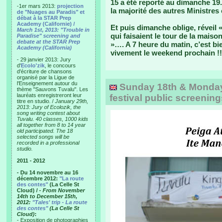
15 a été reporté au dimanche 19.
-1er mars 2013:
projection
la majorité des autres Ministres 
de "Nuages au Paradis" et
débat à la STAR Prep
Academy (Californie) /
Et puis dimanche oblige, réveil «
March 1st, 2013: "Trouble in
qui faisaient le tour de la mais
Paradise" screening and
debate at the STAR Prep
»…. A 7 heure du matin, c’est bi
Academy (California)
vivement le weekend prochain !!
- 29 janvier 2013: Jury
d'
Ecolo'zik
, le concours
d'écriture de chansons
organisé par la Ligue de
l'Enseignement autour du
Sunday 18th & Monday 
thème "Sauvons Tuvalu". Les
lauréats enregistreront leur
festival public screening
titre en studio. /
January 29th,
2013: Jury of Ecolozik, the
song writing contest about
Tuvalu. 40 classes, 1000 kids
all together from 8 to 14 year
old participated. The 18
selected songs will be
recorded in a professional
studio.
2011 - 2012
- Du 14 novembre au 16
décembre 2012:
"La route
des contes"
(La Celle St
Cloud) /
- From November
14th to December 15th,
2012:
"Tales' trip - La route
des contes"
(La Celle St
Cloud)
:
- Exposition de photographies