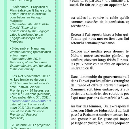
video screening
- 9 décembre : Projection du
Film réalisé par Gilliane sur la
construction de la clinique
pour bébés au Fagogo
Malipolipo
-
December 9th, 2011: Alofa
Tuvalu' "Baby clinic
construction by the Fagogo"
video is projected to the
Fagogo Malipolipo club
Members
- 8 décembre : Nanumea
Women Meeting (participation
et tournage)
-
December 8th, 2011:
Recording of the Nanumea
Women Meeting and donation
to the community.
- Les 4 et 5 novembre 2011 :
≪ Les frontières du court
2011 ≫ dans le cadre du 27
eme Festival Science
Frontières - « 24 heures sur
Terre » à L’Alcazar (Marseille).
-
November 4th to 5th, 2011 :
"Tuvalu Earth hour 2009" !!
video at the "frontières du
court 2011" film competition
part of the 27th "Science
Frontières" Festival
(Marseille).
- 28 octobre 2011 : projection
de "Nuages au