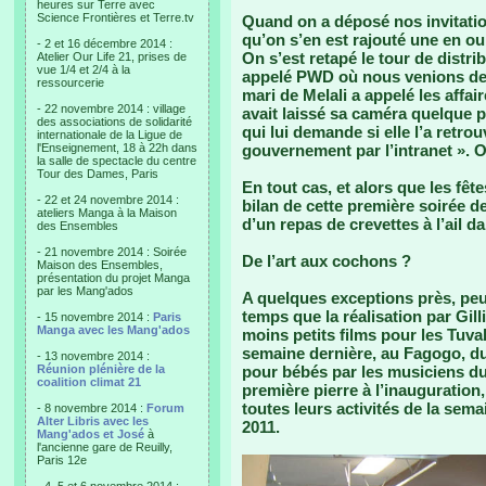
heures sur Terre avec
Science Frontières et Terre.tv
Quand on a déposé nos invitation
qu’on s’en est rajouté une en o
- 2 et 16 décembre 2014 :
On s’est retapé le tour de distri
Atelier Our Life 21, prises de
vue 1/4 et 2/4 à la
appelé PWD où nous venions de pa
ressourcerie
mari de Melali a appelé les affai
- 22 novembre 2014 : village
avait laissé sa caméra quelque pa
des associations de solidarité
qui lui demande si elle l’a retro
internationale de la Ligue de
l'Enseignement, 18 à 22h dans
gouvernement par l’intranet ». 
la salle de spectacle du centre
Tour des Dames, Paris
En tout cas, et alors que les fête
- 22 et 24 novembre 2014 :
bilan de cette première soirée de 
ateliers Manga à la Maison
d’un repas de crevettes à l’ail dan
des Ensembles
- 21 novembre 2014 : Soirée
De l’art aux cochons ?
Maison des Ensembles,
présentation du projet Manga
par les Mang'ados
A quelques exceptions près, peu 
temps que la réalisation par Gill
- 15 novembre 2014 :
Paris
Manga avec les Mang'ados
moins petits films pour les Tuva
semaine dernière, au Fagogo, du 
- 13 novembre 2014 :
Réunion plénière de la
pour bébés par les musiciens du 
coalition climat 21
première pierre à l’inauguratio
toutes leurs activités de la sema
- 8 novembre 2014 :
Forum
Alter Libris avec les
2011.
Mang'ados et José
à
l'ancienne gare de Reuilly,
Paris 12e