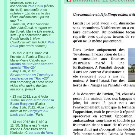
organise, avec son
association
Pala Dalik
(l’écho
du récif), une conférence
intitulée « Etat de santé des
récifs calédoniens: Qui fait
quoi ? »
-
June 6th, 2012: Sandrine
Job, AlofaTuvalu’s expert on
the Tuvalu Marine Life project,
sets up a conference about
Reefs’ health in New
Caledonia with her NGO:
Pala
Dalik
(the reef’s echoes).
- 15 mai 2012: Gilliane est
l'invitée de Patricia Ricard et
Marie-Pierre Cabello aux
Mardis de l'Environnement
spécial "Rio+20"
-
May 15th, 2012:
«
Environment on Tuesday »
conference on “Rio +20”
with screening of some of the
video shot during the last
missions. (Paris)
- 13 mai 2012: stand Alofa
Tuvalu au
Vide-Grenier de la
Butte Bergeyre
(Paris)
-
May 13th, 2012: Alofa Tuvalu
booth at the
Bergeyre hill
back yard sale
. (Paris)
- 13 mai 2012 de 11h10 à
11h30: Gilliane est l'invitée
d'Anne Cécile Bras dans
l'émission
C'est pas du Vent