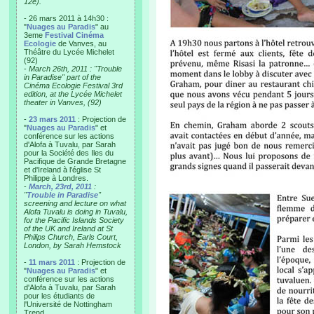
12e).
- 26 mars 2011 à 14h30 :
"
Nuages au Paradis
" au
3eme
Festival Cinéma
Ecologie
de Vanves, au
Théâtre du Lycée Michelet
(92)
-
March 26th, 2011 : "Trouble
in Paradise" part of the
Cinéma Ecologie Festival 3rd
edition, at the Lycée Michelet
theater in Vanves, (92)
-
23 mars 2011
: Projection de
"
Nuages au Paradis
" et
conférence sur les actions
d'Alofa à Tuvalu, par Sarah
pour la Société des Iles du
Pacifique de Grande Bretagne
et d'Ireland à l'église St
Philippe à Londres.
-
March, 23rd, 2011
:
"
Trouble in Paradise
"
screening and lecture on what
Alofa Tuvalu is doing in Tuvalu,
for the Pacific Islands Society
of the UK and Ireland at St
Philips Church, Earls Court,
London, by Sarah Hemstock
-
11 mars 2011
: Projection de
"
Nuages au Paradis
" et
conférence sur les actions
d'Alofa à Tuvalu, par Sarah
pour les étudiants de
l'Université de Nottingham
Trend