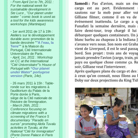
-
From April 1st to 7th, 2011 :
For the national week for
sustainable development in
Ste Luce , "Our planet under
water " comic book is used as
a tool for the kids awareness
workshops (Martinique)
- 1er avril 2011 de 17 à 19h :
Ateliers sur le développement
durable avec promotion de la
bande dessinée "
"A l'eau, la
Terre"
" à la Maison du
Portugal, Cité Internationale
Universitaire de Paris.
-
April, 1st, 2011 : Workshop
on CC at the International
“Cité Universitaire”’s House of
Portugal with
“Our planet
under Water” portugese
version
(Paris, 14e).
- 26 mars 2011 à 15h : Table-
ronde sur les migrations à
l’auditorium du Palais de la
Porte dorée à Paris,
siège de la Cité nationale de
l’histoire de l’immigration.
-
March 26th, 2011 :
Conference focusing on
climate migrations with a
screening of the France 5
documentary "Paradis en
sursis" promoting Alofa Tuvalu
activities in Tuvalu, at the
National “Cité for Immigration”
(Porte Doree Palace in Paris