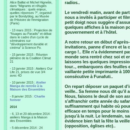
radios..
Alice Baillat et Michel Hignette,
dans "Migrants et réfugiés
climatiques : quels enjeux,
Le vendredi matin, avant de part
quelles réponses ?", organisé
par le Bondyblog, au Musée
nous a invités à participer et fi
de l'Histoire de l'immigration
petit doigt nous suggère d’assu
(Paris)
quelques affiches à la maison p
- 13 mars 2015 : Projection de
gouvernement et à l’hôtel.
"Nuages au Paradis" et débat
dans le cadre d'un cycle de
séminaires sur
A notre retour en début d’après
"développement durable et
invitations, panne d’encre et la
cinéma" à Science Po.
cargo !.. Elle n’a évidemment pas
- 15 janvier 2015 : Réunion
monde sera rentré chez soi et e
plénière de la Coalition Climat
laissons les quelques impression
21
tour.., embarquons des feuilles e
- 13 janvier 2015 : Ateliers Our
vaillante petite imprimante à 10
Life 21, prises de vue 3/4
avec 4D
consécutive à Funafuti..
- 10 janvier 2015 :
Atelier
On repart déposer un paquet d’in
Manga de rentrée à la
Maison des Ensembles
veille.. Sa femme nous dit qu’il
Nous, faisons le deuil de son ass
- 8 janvier 2015 :
Charlie
forever
s’affranchir cette année du safar
suffisamment qui habite où pour
2014
efficace en temps pour le moins 
- 6, 13 et 20 décembre 2014 :
jusqu’à la nuit. Le lendemain, s
ateliers Manga à la Maison
évidence bien fait la fête la veil
des Ensembles
(opposition, églises etc)..
- 5 décembre 2014 : 24