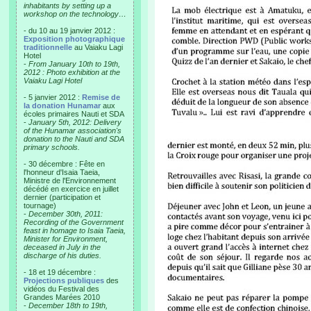
inhabitants by setting up a
workshop on the technology…
- du 10 au 19 janvier 2012 :
Exposition photographique
traditionnelle
au Vaiaku Lagi
Hotel
-
From January 10th to 19th,
2012 : Photo exhibition at the
Vaiaku Lagi Hotel
- 5 janvier 2012 :
Remise de
la donation Hunamar
aux
écoles primaires Nauti et SDA
-
January 5th, 2012: Delivery
of the Hunamar association's
donation to the Nauti and SDA
primary schools.
- 30 décembre : Fête en
l'honneur d'Isaia Taeia,
Ministre de l'Environnement
décédé en exercice en juillet
dernier (participation et
tournage)
-
December 30th, 2011:
Recording of the Government
feast in homage to Isaia Taeia,
Minister for Environment,
deceased in July in the
discharge of his duties.
- 18 et 19 décembre :
Projections publiques
des
vidéos du Festival des
Grandes Marées 2010
-
December 18th to 19th,