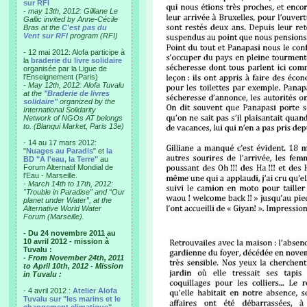
sur RFI
-
may 13th, 2012: Gilliane Le
Gallic invited by Anne-Cécile
Bras at the
C'est pas du
Vent sur RFI
program (RFI)
- 12 mai 2012: Alofa participe à
la
braderie du livre solidaire
organisée par la Ligue de
l'Enseignement (Paris)
-
May 12th, 2012: Alofa Tuvalu
at the
"Braderie de livres
solidaire"
organized by the
International Solidarity
Network of NGOs AT belongs
to. (Blanqui Market, Paris 13e)
- 14 au 17 mars 2012:
"
Nuages au Paradis
" et
la
BD "A l'eau, la Terre"
au
Forum Alternatif Mondial de
l'Eau - Marseille.
-
March 14th to 17th, 2012:
"Trouble in Paradise” and “Our
planet under Water”, at the
Alternative World Water
Forum (Marseille).
- Du 24 novembre 2011 au
10 avril 2012 - mission à
Tuvalu :
- From November 24th, 2011
to April 10th, 2012 - Mission
in Tuvalu :
- 4 avril 2012 :
Atelier Alofa
Tuvalu sur "les marins et le