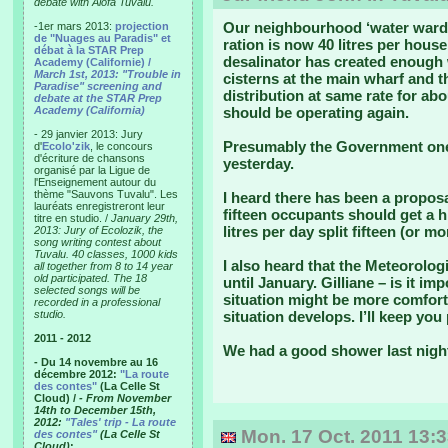
debate with Alofa Tuvalu.
Our neighbourhood ‘water warden
-1er mars 2013:
projection
de "Nuages au Paradis" et
ration is now 40 litres per hous
débat à la STAR Prep
desalinator has created enough
Academy (Californie) /
March 1st, 2013: "Trouble in
cisterns at the main wharf and t
Paradise" screening and
distribution at same rate for abo
debate at the STAR Prep
Academy (California)
should be operating again.
- 29 janvier 2013: Jury
Presumably the Government one i
d'
Ecolo'zik
, le concours
d'écriture de chansons
yesterday.
organisé par la Ligue de
l'Enseignement autour du
thème "Sauvons Tuvalu". Les
I heard there has been a propo
lauréats enregistreront leur
fifteen occupants should get a 
titre en studio. /
January 29th,
litres per day split fifteen (or m
2013: Jury of Ecolozik, the
song writing contest about
Tuvalu. 40 classes, 1000 kids
I also heard that the Meteorologi
all together from 8 to 14 year
old participated. The 18
until January. Gilliane – is it 
selected songs will be
situation might be more comfort
recorded in a professional
studio.
situation develops. I’ll keep you
2011 - 2012
We had a good shower last nigh
- Du 14 novembre au 16
décembre 2012:
"La route
des contes"
(La Celle St
Cloud) /
- From November
14th to December 15th,
2012:
"Tales' trip - La route
Mon. 17 Oct. 2011 13:
des contes"
(La Celle St
Cloud)
: