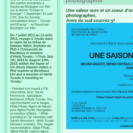
photographie
des parties prenantes à
Nausicaa-Boulogne sur Mer
Une valeur sure et un coeur d'or
sur le thème "Océan et
Energie". /
September 16 and
photographes.
17th: Sea for Society
Amis du sud courrez-y!
consultation forum - "Ocean
and Energy" - at Nausicaa-
Boulogne sur Mer.
Du 7 juillet 2013 au 13 août,
2013, voyage à Tuvalu dans
le cadre de sa thèse de
Damien Vallot, étudiant en
PhD à l'Université de
Bordeaux et membre
d'Alofa Tuvalu : /
From July
7th, 2013 to August 13th,
2013, within the frame of
his thesis Damien Vallot, a
Phd student at Bordeaux
Uni and a member of Alofa
Tuvalu is traveling to
Tuvalu:
- Pendant son transit à Fiji :
rencontres avec Sarah
Hemstock, spécialiste
biomasse d’Alofa Tuvalu, Teu,
représentante sur le biogaz,
Eliala Fihaki, Agent de liaison
pour Alpha Pacific Navigation
et membre d’Alofa.. /
While
transiting in Fiji: meetings with
Sarah Hemstock, Alofa Tuvalu
biomass scientist, Teu, biogas
representative, Eliala Fihaki,
Alpha Pacific Liaison agent