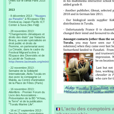
Unies sur le climat Paris 2015
?"
2013
- 8 décembre 2013 :
"Nuages
au Paradis"
à l'Ecopass Film
Festival au Japan Pacific ICT
Center à Suva (Iles Fidji)
- 28 novembre 2013 :
"Changements climatiques et
droits des états" par Natacha
Bracq, avocate spécialisée en
droit public et droits de
l'homme, en partenariat avec
La Cimade, dans le cadre du
Festival Migrant'scène à
l'Espace des Diversités et de
la Laïcité de Toulouse.
http://www.lacimade.org/minisites/migrantscene
- 22 novembre 2013 :
Semaine de la Solidarité
Internationale, Alofa Tuvalu en
duo avec la compagnie Le
Makila, au Centre d'animation
de la Place de Fêtes (Paris)
- 16 novembre 2013 :
Alterlibris - Premier Forum du
Livre des Associations -
Présentation de la BD "A l'eau,
la Terre" et de la publication
"Tuvalu Marine Life".
L'actu des comptoirs a
- 16 et 17 septembre 2013 :
Sea for Society, consultation