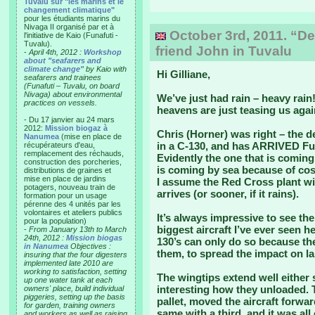
Tuvalu sur "les marins et le
changement climatique"
pour les étudiants marins du
Nivaga II organisé par et à
October 3rd, 2011. “De
l'initiative de Kaio (Funafuti -
Tuvalu).
friend John in Tuvalu
-
April 4th, 2012 :
Workshop
about "seafarers and
climate change"
by Kaio with
Hi Gilliane,
seafarers and trainees
(Funafuti – Tuvalu, on board
Nivaga) about environmental
We’ve just had rain – heavy rain!
practices on vessels.
heavens are just teasing us agai
- Du 17 janvier au 24 mars
2012:
Mission biogaz à
Chris (Horner) was right – the d
Nanumea
(mise en place de
in a C-130, and has ARRIVED Fun
récupérateurs d'eau,
remplacement des réchauds,
Evidently the one that is coming 
construction des porcheries,
is coming by sea because of cost
distributions de graines et
mise en place de jardins
I assume the Red Cross plant wi
potagers, nouveau train de
arrives (or sooner, if it rains).
formation pour un usage
pérenne des 4 unités par les
volontaires et ateliers publics
It’s always impressive to see the
pour la population)
biggest aircraft I’ve ever seen h
-
From January 13th to March
24th, 2012 :
Mission biogas
130’s can only do so because th
in Nanumea
Objectives :
them, to spread the impact on l
insuring that the four digesters
implemented late 2010 are
working to satisfaction, setting
The wingtips extend well either 
up one water tank at each
interesting how they unloaded. 
owners' place, build individual
piggeries, setting up the basis
pallet, moved the aircraft forwa
for garden, training owners
same with a third, and it was all
and workers as well as raising