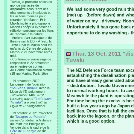
Tuvalu, la première nation du
monde menacée de
We had some very good rain thi
disparaître sous l’effet des
changements climatiques et
(me) up (before dawn) and when 
les actions menées pour
retarder l’échéance. Et le
of water on my driveway. Hoor
Makila invite la photographe
Unfortunately it has gone back 
Marion Labéjof à exposer sa
réflexion poétique sur les liens
opportune to do my washing - the
de l’homme à la nature.
- Ateliers d’art plastique et de
théâtre sur la BD « A l’eau, la
Terre » par le Makila pour les
enfants du Centre de Loisirs
Mathis le 21 novembre après-
Thur. 13 Oct. 2011 "dist
midi.
Tuvalu
- Conférence-vernissage de
l’exposition le 22 novembre
agrémentée de contes.
The NZ Defence Force team exce
Au Centre d’animation Mathis
(15 rue Mathis, Paris 19e)
establishing the desalination pl
and have already generated about
- 14 novembre 2012:
Lancement de l'opération
– distribution. Tuvalu Governmen
"Sauvons Tuvalu"
avec la
to normal working hours, to avoi
Ligue de l'Enseignement
Meanwhile the plant is operating
- November 14th, 2012 :
Lauching day of
"Let's save
For time being the excess is bei
Tuvalu"
, a project with la
built a few years ago by Japan d
Ligue de l'Enseignement
facilities. Once that is full the
- 19 octobre 2012: Projection
back into the lagoon, or the plan
de "
Nuages au Paradis
"
suivie d'un débat, à l'initiative
which is a good option.
du Point Info Energie de
Vendée dans le cadre de la
Fête de l'Energie
de l'île