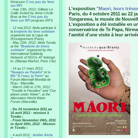
l'émission
C'est pas du Vent
sur RFI
L'exposition
"Maori, leurs tréso
-
may 13th, 2012: Gilliane Le
Gallic invited by Anne-Cécile
Paris, du 4 octobre 2011 au 22 j
Bras at the
C'est pas du
Tongarewa, le musée de Nouvell
Vent sur RFI
program (RFI)
L'exposition a été installée en u
- 12 mai 2012: Alofa participe à
conservatrice de Te Papa, Nirmal
la
braderie du livre solidaire
l'amitié d'une visite à leur arrivé
organisée par la Ligue de
l'Enseignement (Paris)
-
May 12th, 2012: Alofa Tuvalu
at the
"Braderie de livres
solidaire"
organized by the
International Solidarity
Network of NGOs AT belongs
to. (Blanqui Market, Paris 13e)
- 14 au 17 mars 2012:
"
Nuages au Paradis
" et
la
BD "A l'eau, la Terre"
au
Forum Alternatif Mondial de
l'Eau - Marseille.
-
March 14th to 17th, 2012:
"Trouble in Paradise” and “Our
planet under Water”, at the
Alternative World Water
Forum (Marseille).
- Du 24 novembre 2011 au
10 avril 2012 - mission à
Tuvalu :
- From November 24th, 2011
to April 10th, 2012 - Mission
in Tuvalu :
- 4 avril 2012 :
Atelier Alofa