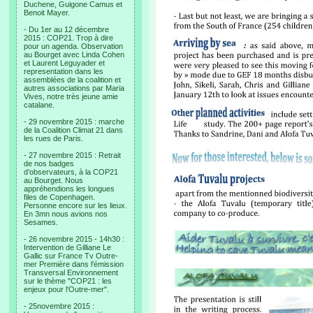
Duchene, Guigone Camus et
Benoit Mayer.
- Du 1er au 12 décembre
2015 : COP21. Trop à dire
pour un agenda. Observation
au Bourget avec Linda Cohen
et Laurent Leguyader et
representation dans les
assemblées de la coalition et
autres associations par Maria
Vives, notre très jeune amie
catalane.
- 29 novembre 2015 : marche
de la Coalition Climat 21 dans
les rues de Paris.
- 27 novembre 2015 : Retrait
de nos badges
d’observateurs, à la COP21
au Bourget. Nous
appréhendions les longues
files de Copenhagen.
Personne encore sur les lieux.
En 3mn nous avions nos
Sesames.
- 26 novembre 2015 - 14h30 :
Intervention de Gilliane Le
Gallic sur France Tv Outre-
mer Première dans l'émission
Transversal Environnement
sur le thème "COP21 : les
enjeux pour l'Outre-mer".
- 25novembre 2015 :