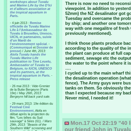
workshops about Tuvalu
There is now no need to reconsid
and Marine Life by the D'Ici
viewpoint. In addition to yesterd
et d'ailleurs association at
the tropical aquarium in
52mm) the NZ desalinator got goi
Paris.
Tuesday and overcame the proble
by ship; and another one tomorro
- 4 juin 2013 :
Remise
officielle de Tuvalu Marine
way with one megalitre of fresh
Life à l'Ambassadeur de
previously mentioned).
Tuvalu à Bruxelles, Unesco,
UICN, et partenaires, suivie
d'un Mardi de
I think those plants produce bac
l'environnement spécial
. -
(
Communiqué
et
Dossier de
according to the quality of the i
presse
) /
June 4th, 2013:
the plant can produce at full capac
Alofa Tuvalu hands the
sediment, sewage etc the output
Tuvalu Marine Life
publication to Tine Leuelu,
the water to the point where it i
Ambassador of Tuvalu to
….
Belgium, to IUCN, UNESCO
and its partners, at the
I cycled up to the main wharf thi
tropical aquarium in Paris.
-
the desalination operation (what
Press release
fence). The Army guys were busy 
- 26 mai 2013 : Vide-Grenier
tanks on them. So obviously the
de la Butte Bergeyre (Paris
than I expected because my back
19e) /
May 26th, 2013:
Bergeyre hill back yard sale.
Never mind, I needed it!
- 29 mars 2013: 19e édition du
Festival Ciné
Environnement
, Alofa en
débat après la projection du
film, "Les bêtes du Sud
sauvage" à Sées (61). /
Mars
Mon.17 Oct 22:19 "40 l
29th, 2013: "Beasts of the
Southern Wild" screening and
our friend John in Tuval