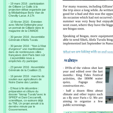
- 19 mars 2016 : participation
de Gilliane Le Gallic à la
projection-débat organisée par
la Médiathèque Boris Vian de
Chevilly-Larue. A 17h
- 10 février 2016 : Entretien
avec Michel Delberghe pour
un portrait de Gilliane dans le
magazine de la CIMADE
- 30 janvier 2016 : Assemblée
Générale d’Alofa Tuvalu
- 30 janvier 2016 : “Non à l’état
d’urgence” une manifestation
dans de nombreuses villes
françaises dont Paris bien sûr
. L’assemblée nous a
empêchés d’y participer.
- 23 janvier 2016 : Assemblée
Générale de la Coalition 21
- 16 janvier 2016 : marche de
soutien aux agriculteurs de
Notre Dame des Landes
- D’Aout à fin décembre :
préparation et clôture du
dossier “biorap Tuvalu“avec le
SPREP et Dani Ceccarrelli,
scientifique, co-auteure déjà
du TML Un projet annulé à la
dernière minute par le
Gouvernement.