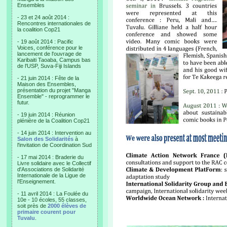
Ensembles
- 23 et 24 août 2014 :
Rencontres internationales de
la coalition Cop21
- 19 août 2014 : Pacific
Voices, conférence pour le
lancement de l'ouvrage de
Karibaiti Taoaba, Campus bas
de l'USP, Suva-Fiji Islands
- 21 juin 2014 : Fête de la
Maison des Ensembles,
présentation du projet "Manga
Ensemble" - reprogrammer le
futur.
- 19 juin 2014 : Réunion
plénière de la Coalition Cop21
- 14 juin 2014 : Intervention au
Salon des Solidarités
à
l'invitation de Coordination Sud
- 17 mai 2014 : Braderie du
Livre solidaire avec le Collectif
d'Associations de Solidarité
Internationale de la Ligue de
l'Enseignement.
- 11 avril 2014 : La Foulée du
10e - 10 écoles, 55 classes,
soit près de
2000 élèves de
primaire courent pour
Tuvalu
.