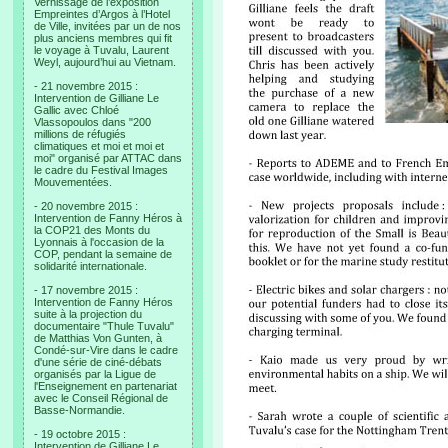
Vernissage de l’exposition
Empreintes d’Argos à l’Hotel
de Ville, invitées par un de nos
plus anciens membres qui fit
le voyage à Tuvalu, Laurent
Weyl, aujourd’hui au Vietnam.
- 21 novembre 2015 :
Intervention de Gilliane Le
Gallic avec Chloé
Vlassopoulos dans "200
millions de réfugiés
climatiques et moi et moi et
moi" organisé par ATTAC dans
le cadre du Festival Images
Mouvementées.
- 20 novembre 2015 :
Intervention de Fanny Héros à
la COP21 des Monts du
Lyonnais à l'occasion de la
COP, pendant la semaine de
solidarité internationale.
- 17 novembre 2015 :
Intervention de Fanny Héros
suite à la projection du
documentaire "Thule Tuvalu"
de Matthias Von Gunten, à
Condé-sur-Vire dans le cadre
d'une série de ciné-débats
organisés par la Ligue de
l'Enseignement en partenariat
avec le Conseil Régional de
Basse-Normandie.
- 19 octobre 2015 :
Intervention de Gilliane Le