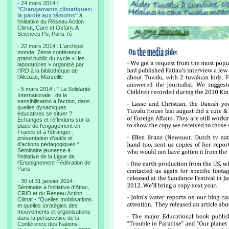
- 24 mars 2014 :
"Changements climatiques:
la parole aux témoins"
à
l'initiative du Réseau Action
Climat, Care et Oxfam. A
Sciences Po, Paris 7è
- 22 mars 2014 : L'archipel
monde, 7ème conférence
grand public du cycle « Iles
laboratoires » organisé par
l'IRD à la bibliothèque de
l’Alcazar, Marseille
- 5 mars 2014 : " La Solidarité
Internationale : de la
sensibilisation à l'action, dans
quelles dynamiques
éducatives se situer ?
Echanges et réflexions sur la
place de l'engagement en
France et à l'étranger ;
présentation d'outils et
d'actions pédagogiques ".
Séminaire jeunesse à
l'initiative de la Ligue de
l'Enseignement Fédération de
Paris
- 30 et 31 janvier 2014 :
Séminaire à l'initiative d'Attac,
CRID et du Réseau Action
Climat - "Quelles mobilisations
et quelles stratégies des
mouvements et organisations
dans la perspective de la
Conférence des Nations-