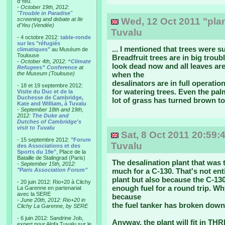
d'Yeu.
- October 19th, 2012:
"
Trouble in Paradise
"
screening and debate at Ile
Wed, 12 Oct 2011 "plan
d'Yeu (Vendée)
Tuvalu
- 4 octobre 2012:
table-ronde
sur les "réfugiés
... I mentioned that trees were s
climatiques"
au Muséum de
Toulouse
Breadfruit trees are in big troub
-
October 4th, 2012:
“Climate
look dead now and all leaves are 
Refugees” Conference
at
the Museum (Toulouse)
when the
desalinators are in full operation
- 18 et 19 septembre 2012:
for watering trees. Even the pal
Visite du Duc et de la
Duchesse de Cambridge,
lot of grass has turned brown to
Kate and William, à Tuvalu
-
September 18th and 19th,
2012:
The Duke and
Dutches of Cambridge's
visit to Tuvalu
Sat, 8 Oct 2011 20:59:4
- 15 septembre 2012:
"Forum
Tuvalu
des Associations et des
Sports du 19e"
, Place de la
Bataille de Stalingrad (Paris)
The desalination plant that was 
-
September 15th, 2012:
"Paris Association Forum"
much for a C-130. That's not ent
plant but also because the C-130 
- 20 juin 2012: Rio+20 à Clichy
enough fuel for a round trip. Why
La Garenne en partenariat
avec la SERE
because
-
June 20th, 2012: Rio+20 in
the fuel tanker has broken down
Clichy La Garenne, by SERE
- 6 juin 2012: Sandrine Job,
Anyway, the plant will fit in THR
expert pour Alofa Tuvalu sur le