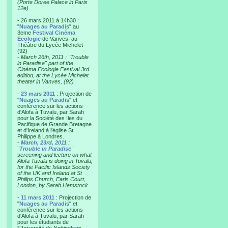
(Porte Doree Palace in Paris
12e).
- 26 mars 2011 à 14h30 :
"
Nuages au Paradis
" au
3eme
Festival Cinéma
Ecologie
de Vanves, au
Théâtre du Lycée Michelet
(92)
-
March 26th, 2011 : "Trouble
in Paradise" part of the
Cinéma Ecologie Festival 3rd
edition, at the Lycée Michelet
theater in Vanves, (92)
-
23 mars 2011
: Projection de
"
Nuages au Paradis
" et
conférence sur les actions
d'Alofa à Tuvalu, par Sarah
pour la Société des Iles du
Pacifique de Grande Bretagne
et d'Ireland à l'église St
Philippe à Londres.
-
March, 23rd, 2011
:
"
Trouble in Paradise
"
screening and lecture on what
Alofa Tuvalu is doing in Tuvalu,
for the Pacific Islands Society
of the UK and Ireland at St
Philips Church, Earls Court,
London, by Sarah Hemstock
-
11 mars 2011
: Projection de
"
Nuages au Paradis
" et
conférence sur les actions
d'Alofa à Tuvalu, par Sarah
pour les étudiants de