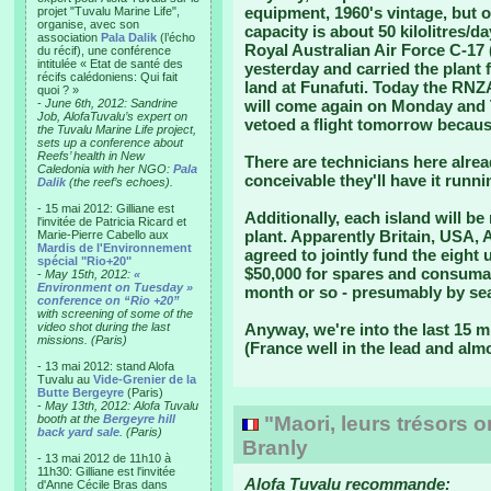
equipment, 1960's vintage, but o
projet "Tuvalu Marine Life",
organise, avec son
capacity is about 50 kilolitres/da
association
Pala Dalik
(l’écho
Royal Australian Air Force C-17 
du récif), une conférence
intitulée « Etat de santé des
yesterday and carried the plant 
récifs calédoniens: Qui fait
land at Funafuti. Today the RNZAF
quoi ? »
-
June 6th, 2012: Sandrine
will come again on Monday and 
Job, AlofaTuvalu’s expert on
vetoed a flight tomorrow becaus
the Tuvalu Marine Life project,
sets up a conference about
Reefs’ health in New
There are technicians here alrea
Caledonia with her NGO:
Pala
conceivable they'll have it runni
Dalik
(the reef’s echoes).
- 15 mai 2012: Gilliane est
Additionally, each island will b
l'invitée de Patricia Ricard et
plant. Apparently Britain, USA,
Marie-Pierre Cabello aux
Mardis de l'Environnement
agreed to jointly fund the eight 
spécial "Rio+20"
$50,000 for spares and consumab
-
May 15th, 2012:
«
Environment on Tuesday »
month or so - presumably by se
conference on “Rio +20”
with screening of some of the
video shot during the last
Anyway, we're into the last 15 
missions. (Paris)
(France well in the lead and alm
- 13 mai 2012: stand Alofa
Tuvalu au
Vide-Grenier de la
Butte Bergeyre
(Paris)
-
May 13th, 2012: Alofa Tuvalu
booth at the
Bergeyre hill
"Maori, leurs trésors 
back yard sale
. (Paris)
Branly
- 13 mai 2012 de 11h10 à
11h30: Gilliane est l'invitée
Alofa Tuvalu recommande:
d'Anne Cécile Bras dans