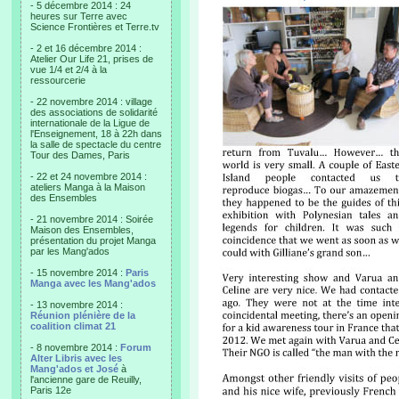
- 5 décembre 2014 : 24
heures sur Terre avec
Science Frontières et Terre.tv
- 2 et 16 décembre 2014 :
Atelier Our Life 21, prises de
vue 1/4 et 2/4 à la
ressourcerie
- 22 novembre 2014 : village
des associations de solidarité
internationale de la Ligue de
l'Enseignement, 18 à 22h dans
la salle de spectacle du centre
Tour des Dames, Paris
- 22 et 24 novembre 2014 :
ateliers Manga à la Maison
des Ensembles
- 21 novembre 2014 : Soirée
Maison des Ensembles,
présentation du projet Manga
par les Mang'ados
- 15 novembre 2014 :
Paris
Manga avec les Mang'ados
- 13 novembre 2014 :
Réunion plénière de la
coalition climat 21
- 8 novembre 2014 :
Forum
Alter Libris avec les
Mang'ados et José
à
l'ancienne gare de Reuilly,
Paris 12e