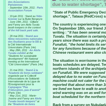
des Associations
due to water shortage", 
Parisiennes
-
September 10th, 2011 :
Paris
Association Forum
"
State of Public Emergency Decl
shortage.
", Tataua (RedCross) s
- 19 juin 2011 : Stand au
Vide-
Grenier
sur la Butte Bergeyre
-
June 19th, 2011 : Gilliane
The country is experiencing one 
and Fanny are Alofa Tuvalu
booth keepers in the context
On September 18th, our friend J
of
the hill back yard sale
.
writing : “
It has been several mo
Tuvalu. The situation is certainl
- 28 mai 2011 :
Stand aux
4ème rencontres nationales
years since there was such a pro
des étudiants pour le DD
à
Funafuti, “the hotel limits its s
la Cité Internationale
Universitaire (Paris 14e)
for any functions because of th
-
May 28th, 2011 :
An Alofa
Chinese restaurant were also cl
Tuvalu exhibit
at the
“Students for sustainable
development” 4th National
The situation is worrisome in the
meeting at the International
boats schedules are delayed. Te
“Cité Universitaire” (Paris 14e)
northern islands of the archipel
- 21 mai 2011 :
Stand à la
on Funafuti. We were supposed 
"braderie de livres solidaire"
organisée par le Collectif
delayed due to no water on Funaf
d'Associations de Solidarité
machine could not cater for the 
Internationale de la Ligue de
reported that about more than 1
l'Enseignement pour la
Campagne "Pas
we lived we have to walk to an
d'éducation, pas d'avenir
"
wind warning was on as well for
(Paris 13e)
-
May 21st, 2011 : Marie-
boat scheduled for the northern 
Jeanne and Fanny are
Alofa
Tuvalu booth keepers"
at
the
"Braderie de livres
Back from a survey on Nukulael