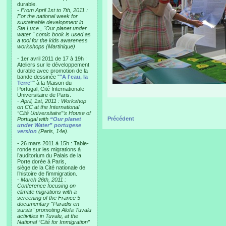
durable.
-
From April 1st to 7th, 2011 :
For the national week for
sustainable development in
Ste Luce , "Our planet under
water " comic book is used as
a tool for the kids awareness
workshops (Martinique)
- 1er avril 2011 de 17 à 19h :
Ateliers sur le développement
durable avec promotion de la
bande dessinée "
"A l'eau, la
Terre"
" à la Maison du
Portugal, Cité Internationale
Universitaire de Paris.
-
April, 1st, 2011 : Workshop
on CC at the International
“Cité Universitaire”’s House of
Précédent
Portugal with
“Our planet
under Water” portugese
version
(Paris, 14e).
- 26 mars 2011 à 15h : Table-
ronde sur les migrations à
l’auditorium du Palais de la
Porte dorée à Paris,
siège de la Cité nationale de
l’histoire de l’immigration.
-
March 26th, 2011 :
Conference focusing on
climate migrations with a
screening of the France 5
documentary "Paradis en
sursis" promoting Alofa Tuvalu
activities in Tuvalu, at the
National “Cité for Immigration”