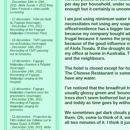
-
December 18th to 19th,
per day per household, under su
2011: Alofa Tuvalu « 2010 King
enough but it certainly is uncom
Tides Festival » video public
screening
I am just using minimum water t
- 17 décembre : Fête de Noël
du Fagogo (tournage)
necessitates not using any soap
-
December 17th, 2011 :
office/residence has a bigger t
Recording of the Fagogo
because my company bought addit
Malipolipo Christmas Party
frugal because it seems the pro
- 16 décembre : TMTI passing
because of the good influence o
out at Amatuku (tournage)
-
December 16th, 2011 :
of Alofa Tuvalu. If the drought d
Recording of TMTI passing
my office at home in Australia. T
out at Amatuku
and the neighbours.
- 14 décembre : Fagogo
Malipolipo chantent à l'hôpital
The hotel is closed except for h
(tournage)
-
December 14th, 2011 :
The Chinese Restaurant is some
Recording of Fagogo
have any water.
Malipolipo singing at the
hospital
I’ve noticed that the breadfruit t
- 13 décembre : Fagogo
usually glossy green and ‘boun
Malipolipo chantent pour les
prisonniers (tournage)
trees don’t seem bothered but p
-
December 13th, 2011:
and toddy as time goes by witho
Recording of Fagogo
Malipolipo singing for
prisoners
We sometimes get dark clouds pa
- 12 décembre : Projection du
them. Oh, come to think of it, we
Film réalisé par Gilliane sur le
all two minutes of it. I think it j
Water Quizz à IRWM
-
December 12th, 2011: Alofa