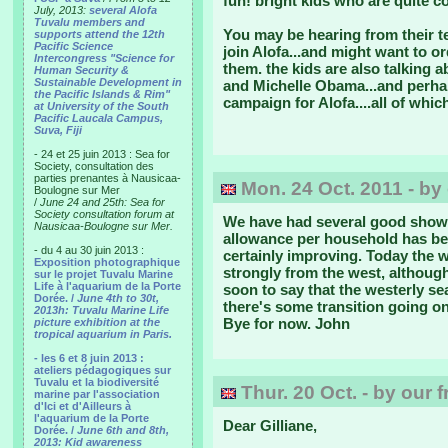
fun! bright kids who are quite co
July, 2013:
several Alofa
Tuvalu members and
You may be hearing from their t
supports attend the 12th
Pacific Science
join Alofa...and might want to o
Intercongress "Science for
them. the kids are also talking 
Human Security &
Sustainable Development in
and Michelle Obama...and perhap
the Pacific Islands & Rim"
campaign for Alofa....all of whi
at University of the South
Pacific Laucala Campus,
Suva, Fiji
- 24 et 25 juin 2013 : Sea for
Society, consultation des
parties prenantes à Nausicaa-
Mon. 24 Oct. 2011 - by 
Boulogne sur Mer
/
June 24 and 25th: Sea for
Society consultation forum at
We have had several good shower
Nausicaa-Boulogne sur Mer.
allowance per household has been
- du 4 au 30 juin 2013 :
certainly improving. Today the 
Exposition photographique
strongly from the west, although
sur le projet Tuvalu Marine
Life à l'aquarium de la Porte
soon to say that the westerly se
Dorée. /
June 4th to 30t,
there's some transition going on
2013h: Tuvalu Marine Life
Bye for now. John
picture exhibition at the
tropical aquarium in Paris.
- les 6 et 8 juin 2013 :
ateliers pédagogiques sur
Tuvalu et la biodiversité
Thur. 20 Oct. - by our 
marine par l'association
d'Ici et d'Ailleurs à
l'aquarium de la Porte
Dear Gilliane,
Dorée. /
June 6th and 8th,
2013: Kid awareness