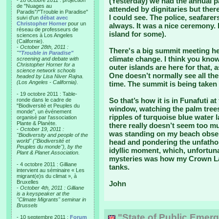
(Yesterday) we had the annual pa
- 28 octobre 2011 : projection
de "Nuages au
attended by dignitaries but there
Paradis"/"Trouble in Paradise"
I could see. The police, seafare
suivi d'un
débat avec
Christopher Horner
pour un
always. It was a nice ceremony. 
réseau de professeurs de
island for some).
sciences à Los Angeles
(Californie).
-
October 28th, 2011 :
There's a big summit meeting h
"
"Trouble in Paradise"
climate change. I think you know
screening and debate with
Christopher Horner for a
outer islands are here for that, 
science network schools
One doesn’t normally see all th
headed by Lisa Niver Rajna.
(Los Angeles - California).
time. The summit is being taken 
- 19 octobre 2011 : Table-
So that’s how it is in Funafuti 
ronde dans le cadre de
"Biodiversité et Peuples du
window, watching the palm trees
monde", un événement
ripples of turquoise blue water 
organisé par l'association
Plante & Planète.
there really doesn’t seem too m
-
October 19, 2011 :
was standing on my beach observ
"Biodiversity and people of the
world" ("Biodiversité et
head and pondering the unfathom
Peuples du monde"), by the
idyllic moment, which, unfortuna
Plant & Planet Association.
mysteries was how my Crown Lag
- 4 octobre 2011 : Gilliane
tanks.
intervient au séminaire « Les
migrant(e)s du climat », à
Bruxelles
John
-
October 4th, 2011 : Gilliane
is a keyspeaker at the
"Climate Migrants" seminar in
Brussels
"State of Public Emerg
- 10 septembre 2011 :
Forum