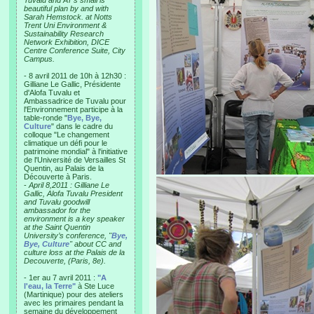
Tuvalu and AT’s small is
beautiful plan by and with
Sarah Hemstock. at Notts
Trent Uni Environment &
Sustainability Research
Network Exhibition, DICE
Centre Conference Suite, City
Campus.
- 8 avril 2011 de 10h à 12h30 :
Gilliane Le Gallic, Présidente
d'Alofa Tuvalu et
Ambassadrice de Tuvalu pour
l'Environnement participe à la
table-ronde "
Bye, Bye,
Culture
" dans le cadre du
colloque "Le changement
climatique un défi pour le
patrimoine mondial" à l'initiative
de l'Université de Versailles St
Quentin, au Palais de la
Découverte à Paris.
-
April 8,2011 : Gilliane Le
Gallic, Alofa Tuvalu President
and Tuvalu goodwill
ambassador for the
environment is a key speaker
at the Saint Quentin
University’s conference, "
Bye,
Bye, Culture
" about CC and
culture loss at the Palais de la
Decouverte, (Paris, 8e).
- 1er au 7 avril 2011 :
"A
l'eau, la Terre"
à Ste Luce
(Martinique) pour des ateliers
avec les primaires pendant la
semaine du développement