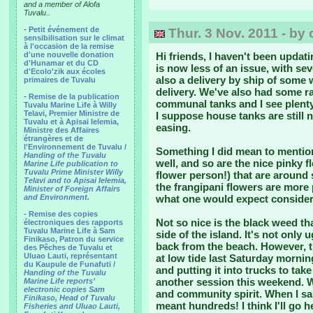
and a member of Alofa
Tuvalu..
-
Petit événement de
Thur. 3 Nov. 2011 - by 
sensibilisation sur le climat
à l'occasion de la remise
d'une nouvelle donation
Hi friends, I haven't been updat
d'Hunamar et du CD
is now less of an issue, with se
d'Ecolo'zik aux écoles
also a delivery by ship of some 
primaires de Tuvalu
delivery. We've also had some rai
-
Remise de la publication
communal tanks and I see plenty
Tuvalu Marine Life à Willy
Telavi, Premier Ministre de
I suppose house tanks are still n
Tuvalu et à Apisai Ielemia,
easing.
Ministre des Affaires
étrangères et de
l'Environnement de Tuvalu /
Something I did mean to mention
Handing of the Tuvalu
well, and so are the nice pinky f
Marine Life publication to
Tuvalu Prime Minister Willy
flower person!) that are around
Telavi and to Apisai Ielemia,
the frangipani flowers are more p
Minister of Foreign Affairs
and Environment.
what one would expect considerin
- Remise des copies
Not so nice is the black weed t
électroniques des rapports
Tuvalu Marine Life à Sam
side of the island. It's not only
Finikaso, Patron du service
back from the beach. However, 
des Pêches de Tuvalu et
Uluao Lauti, représentant
at low tide last Saturday mornin
du Kaupule de Funafuti /
and putting it into trucks to tak
Handing of the Tuvalu
another session this weekend. 
Marine Life reports’
electronic copies Sam
and community spirit. When I sai
Finikaso, Head of Tuvalu
meant hundreds! I think I'll go h
Fisheries and Uluao Lauti,