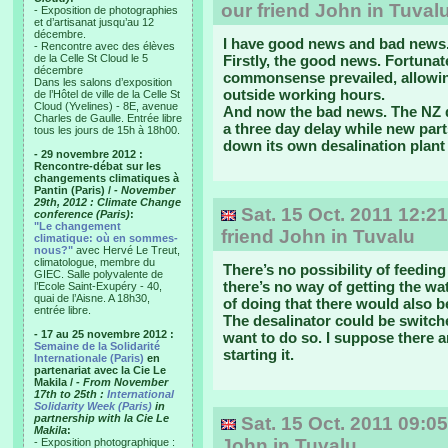
our friend John in Tuval
- Exposition de photographies
et d’artisanat jusqu’au 12
décembre.
I have good news and bad news
- Rencontre avec des élèves
de la Celle St Cloud le 5
Firstly, the good news. Fortuna
décembre
commonsense prevailed, allowin
Dans les salons d’exposition
outside working hours.
de l’Hôtel de ville de la Celle St
Cloud (Yvelines) - 8E, avenue
And now the bad news. The NZ d
Charles de Gaulle. Entrée libre
a three day delay while new par
tous les jours de 15h à 18h00.
down its own desalination plant
- 29 novembre 2012 :
Rencontre-débat sur les
changements climatiques à
Pantin (Paris) /
- November
29th, 2012 : Climate Change
Sat. 15 Oct. 2011 12:21
conference (Paris)
:
"Le changement
friend John in Tuvalu
climatique: où en sommes-
nous?"
avec Hervé Le Treut,
climatologue, membre du
There’s no possibility of feedin
GIEC. Salle polyvalente de
there’s no way of getting the wat
l’Ecole Saint-Exupéry - 40,
quai de l’Aisne. A 18h30,
of doing that there would also be
entrée libre.
The desalinator could be switche
- 17 au 25 novembre 2012 :
want to do so. I suppose there a
Semaine de la Solidarité
starting it.
Internationale (Paris)
en
partenariat avec la Cie Le
Makila /
- From November
17th to 25th :
International
Solidarity Week (Paris)
in
partnership with la Cie Le
Sat. 15 Oct. 2011 09:0
Makila
:
John in Tuvalu
- Exposition photographique :