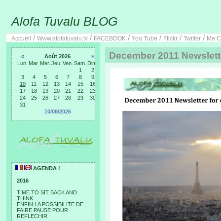
Alofa Tuvalu BLOG
/
/
/
/
/
/
Accueil
Www.alofatuvalu.tv
FACEBOOK
You Tube
Flickr
Twitter
Me C
December 2011 Newslett
«
Août 2026
»
Lun.
Mar.
Mer.
Jeu.
Ven.
Sam.
Dim.
1
2
3
4
5
6
7
8
9
10
11
12
13
14
15
16
17
18
19
20
21
22
23
24
25
26
27
28
29
30
31
10/08/2026
AGENDA !
2016
TIME TO SIT BACK AND
THINK
ENFIN LA POSSIBILITE DE
FAIRE PAUSE POUR
REFLECHIR