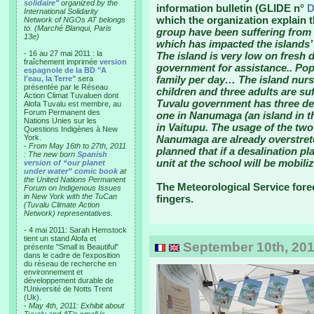
solidaire"
organized by the
information bulletin (GLIDE n°
D
International Solidarity
which the organization explain 
Network of NGOs AT belongs
to. (Marché Blanqui, Paris
group have been suffering from l
13e)
which has impacted the islands
- 16 au 27 mai 2011 : la
The island is very low on fresh 
fraîchement imprimée
version
government for assistance.. Popu
espagnole de la BD "A
family per day… The island nurs
l'eau, la Terre"
sera
présentée par le Réseau
children and three adults are s
Action Climat Tuvaluen dont
Tuvalu government has three desa
Alofa Tuvalu est membre, au
Forum Permanent des
one in Nanumaga (an island in t
Nations Unies sur les
in Vaitupu. The usage of the two
Questions Indigènes à New
York.
Nanumaga are already overstretch
-
From May 16th to 27th, 2011
planned that if a desalination pl
: The new born
Spanish
unit at the school will be mobili
version of “our planet
under water” comic book
at
the United Nations Permanent
The Meteorological Service fore
Forum on Indigenous Issues
in New York with the TuCan
fingers.
(Tuvalu Climate Action
Network) representatives.
- 4 mai 2011: Sarah Hemstock
tient un stand Alofa et
September 10th, 201
présente "Small is Beautiful"
dans le cadre de l'exposition
du réseau de recherche en
environnement et
développement durable de
l'Université de Notts Trent
(Uk).
-
May 4th, 2011: Exhibit about