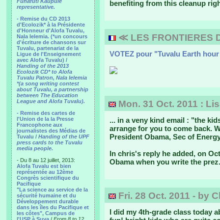
Funafuti Kaupule
benefiting from this cleanup rig
representative.
- Remise du CD 2013
d'Ecolozik* à la Présidente
d'Honneur d'Alofa Tuvalu,
≪ LES FRONTIERES 
Nala Ielemia. (*un concours
d'écriture de chansons sur
Tuvalu, partenariat de la
VOTEZ pour "Tuvalu Earth hour 
Ligue de l'Enseignement
avec Alofa Tuvalu) /
Handing of the 2013
Ecolozik CD* to Alofa
Tuvalu Patron, Nala Ielemia
*(a song writing contest
about Tuvalu, a partnership
between The Education
League and Alofa Tuvalu).
Mon. 31 Oct. 2011 : Lis
- Remise des cartes de
l'Union de la la Presse
... in a veny kind email : "the k
Francophone aux
arrange for you to come back. We
journalistes des Médias de
President Obama, Sec of Energy
Tuvalu /
Handing of the UPF
press cards to the Tuvalu
media people.
In chris's reply he added, on Oct 
- Du 8 au 12 juillet, 2013:
Obama when you write the prez. S
Alofa Tuvalu est bien
représentée au 12ème
Congrès scientifique du
Pacifique
"La science au service de la
Fri. 28 Oct. 2011 - by 
sécurité humaine et du
Développement durable
dans les îles du Pacifique et
I did my 4th-grade class today a
les côtes", Campus de
l'USP à Suva
/
From 8 to 12