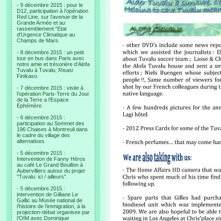
- 9 décembre 2015 : pour le
D12, participation à l’opération
Red Line, sur l’avenue de la
Grande Armée et au
rassemblement “Etat
d’Urgence Climatique au
Champs de Mars.
- 8 décembre 2015 : un petit
tour en bus dans Paris avec
notre amie et trésorière d’Alofa
Tuvalu à Tuvalu, Risasi
Finikaso.
- 7 décembre 2015 : visite à
l’opération Paris-Terre du Jour
de la Terre a l’Espace
Ephémère.
- 6 décembre 2015 :
participation au Sommet des
196 Chaises à Montreuil dans
le cadre du village des
alternatives.
- 5 décembre 2015 :
Intervention de Fanny Héros
au café Le Grand Bouillon à
Aubervilliers autour du projet
"Tuvalu: ici / ailleurs".
- 5 décembre 2015 :
intervention de Gilliane Le
Gallic au Musée national de
l’histoire de l’immigration, à la
projection-débat organisee par
l’OIM avec Dominique