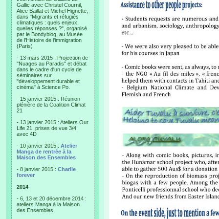
Gallic avec Christel Cournil,
Alice Baillat et Michel Hignette,
dans "Migrants et réfugiés
climatiques : quels enjeux,
quelles réponses ?", organisé
par le Bondyblog, au Musée
de l'Histoire de l'immigration
(Paris)
- 13 mars 2015 : Projection de
"Nuages au Paradis" et débat
dans le cadre d'un cycle de
séminaires sur
"développement durable et
cinéma" à Science Po.
- 15 janvier 2015 : Réunion
plénière de la Coalition Climat
21
- 13 janvier 2015 : Ateliers Our
Life 21, prises de vue 3/4
avec 4D
- 10 janvier 2015 :
Atelier
Manga de rentrée à la
Maison des Ensembles
- 8 janvier 2015 :
Charlie
forever
2014
- 6, 13 et 20 décembre 2014 :
ateliers Manga à la Maison
des Ensembles