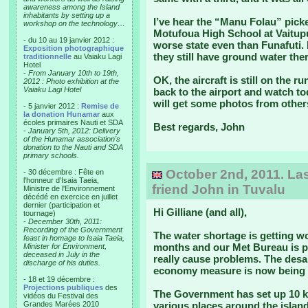
awareness among the Island
inhabitants by setting up a
I’ve hear the “Manu Folau” picke
workshop on the technology…
Motufoua High School at Vaitupu
- du 10 au 19 janvier 2012 :
worse state even than Funafuti. 
Exposition photographique
they still have ground water the
traditionnelle
au Vaiaku Lagi
Hotel
-
From January 10th to 19th,
OK, the aircraft is still on the r
2012 : Photo exhibition at the
Vaiaku Lagi Hotel
back to the airport and watch tod
will get some photos from others
- 5 janvier 2012 :
Remise de
la donation Hunamar
aux
écoles primaires Nauti et SDA
Best regards, John
-
January 5th, 2012: Delivery
of the Hunamar association's
donation to the Nauti and SDA
primary schools.
October 2nd, 2011. Las
- 30 décembre : Fête en
l'honneur d'Isaia Taeia,
friend John in Tuvalu
Ministre de l'Environnement
décédé en exercice en juillet
dernier (participation et
Hi Gilliane (and all),
tournage)
-
December 30th, 2011:
Recording of the Government
The water shortage is getting wor
feast in homage to Isaia Taeia,
months and our Met Bureau is pr
Minister for Environment,
deceased in July in the
really cause problems. The desal
discharge of his duties.
economy measure is now being 
- 18 et 19 décembre :
Projections publiques
des
The Government has set up 10 kil
vidéos du Festival des
Grandes Marées 2010
various places around the island