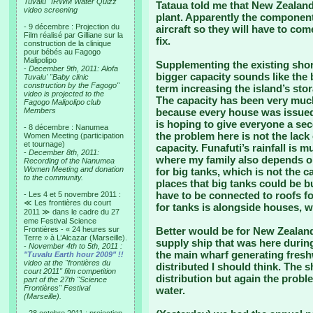
Tuvalu "IRWM Water Quizz"
Tataua told me that New Zealand
video screening
plant. Apparently the components 
- 9 décembre : Projection du
aircraft so they will have to co
Film réalisé par Gilliane sur la
fix.
construction de la clinique
pour bébés au Fagogo
Malipolipo
Supplementing the existing shor
-
December 9th, 2011: Alofa
bigger capacity sounds like the b
Tuvalu' "Baby clinic
construction by the Fagogo"
term increasing the island’s sto
video is projected to the
The capacity has been very much
Fagogo Malipolipo club
Members
because every house was issued 
is hoping to give everyone a se
- 8 décembre : Nanumea
the problem here is not the lack 
Women Meeting (participation
et tournage)
capacity. Funafuti’s rainfall is
-
December 8th, 2011:
where my family also depends on
Recording of the Nanumea
Women Meeting and donation
for big tanks, which is not the c
to the community.
places that big tanks could be bui
have to be connected to roofs fo
- Les 4 et 5 novembre 2011 :
≪ Les frontières du court
for tanks is alongside houses, w
2011 ≫ dans le cadre du 27
eme Festival Science
Frontières - « 24 heures sur
Better would be for New Zealan
Terre » à L’Alcazar (Marseille).
supply ship that was here during 
-
November 4th to 5th, 2011 :
the main wharf generating freshwa
"Tuvalu Earth hour 2009" !!
video at the "frontières du
distributed I should think. The 
court 2011" film competition
distribution but again the probl
part of the 27th "Science
Frontières" Festival
water.
(Marseille).