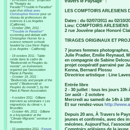
- 28 octobre 2011 : projection
travers le Paysage” :
de "Nuages au
Paradis"/"Trouble in Paradise"
LES COMPTOIRS ARLESIENS 
suivi d'un
débat avec
Christopher Horner
pour un
réseau de professeurs de
Dates : du 02/07/2011 au 02/10/2
sciences à Los Angeles
(Californie).
Lieu: COMPTOIRS ARLESIENS
-
October 28th, 2011 :
2 rue Jouvène place Honoré Clai
"
"Trouble in Paradise"
screening and debate with
Christopher Horner for a
TIRAGES ORIGINAUX ET PROJ
science network schools
headed by Lisa Niver Rajna.
(Los Angeles - California).
7 jeunes femmes photographes, 
Julie Pradier, Emilie Reynaud, M
- 19 octobre 2011 : Table-
ronde dans le cadre de
en compagnie de Sabine Delcou
"Biodiversité et Peuples du
projet coopératif parrainé par 
monde", un événement
Kenna, Bernard Plossu
organisé par l'association
Plante & Planète.
Directrice artistique : Line Lave
-
October 19, 2011 :
"Biodiversity and people of the
world" ("Biodiversité et
Entrée libre
Peuples du monde"), by the
2 - 30 juillet : tous les jours 10h
Plant & Planet Association.
1er août - 2 octobre
- 4 octobre 2011 : Gilliane
Mercredi au samedi de 14h à 18
intervient au séminaire « Les
Et sur rendez-vous
http://www.
migrant(e)s du climat », à
Bruxelles
-
October 4th, 2011 : Gilliane
Depuis 20 ans, À Travers le Pay
is a keyspeaker at the
"Climate Migrants" seminar in
jeunes et confirmés, avec des in
Brussels
mécènes. Aujourd’hui, l’associat
Comptoirs arlésiens de la jeune
- 10 septembre 2011 :
Forum