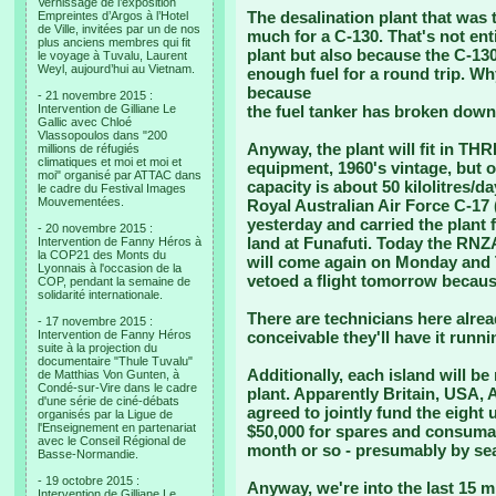
Vernissage de l’exposition
The desalination plant that was 
Empreintes d’Argos à l’Hotel
de Ville, invitées par un de nos
much for a C-130. That's not ent
plus anciens membres qui fit
plant but also because the C-130 
le voyage à Tuvalu, Laurent
Weyl, aujourd’hui au Vietnam.
enough fuel for a round trip. Why
because
- 21 novembre 2015 :
Intervention de Gilliane Le
the fuel tanker has broken down
Gallic avec Chloé
Vlassopoulos dans "200
Anyway, the plant will fit in THR
millions de réfugiés
climatiques et moi et moi et
equipment, 1960's vintage, but o
moi" organisé par ATTAC dans
capacity is about 50 kilolitres/da
le cadre du Festival Images
Mouvementées.
Royal Australian Air Force C-17 
yesterday and carried the plant 
- 20 novembre 2015 :
land at Funafuti. Today the RNZAF
Intervention de Fanny Héros à
la COP21 des Monts du
will come again on Monday and 
Lyonnais à l'occasion de la
vetoed a flight tomorrow becaus
COP, pendant la semaine de
solidarité internationale.
There are technicians here alrea
- 17 novembre 2015 :
Intervention de Fanny Héros
conceivable they'll have it runni
suite à la projection du
documentaire "Thule Tuvalu"
Additionally, each island will b
de Matthias Von Gunten, à
Condé-sur-Vire dans le cadre
plant. Apparently Britain, USA,
d'une série de ciné-débats
agreed to jointly fund the eight 
organisés par la Ligue de
l'Enseignement en partenariat
$50,000 for spares and consumab
avec le Conseil Régional de
month or so - presumably by se
Basse-Normandie.
- 19 octobre 2015 :
Anyway, we're into the last 15 
Intervention de Gilliane Le