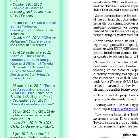
d'Yeu.
- October 19th, 2012:
"
Trouble in Paradise
"
screening and debate at Ile
d'Yeu (Vendée)
- 4 octobre 2012:
table-ronde
sur les "réfugiés
climatiques"
au Muséum de
Toulouse
-
October 4th, 2012:
“Climate
Refugees” Conference
at
the Museum (Toulouse)
- 18 et 19 septembre 2012:
Visite du Duc et de la
Duchesse de Cambridge,
Kate and William, à Tuvalu
-
September 18th and 19th,
2012:
The Duke and
Dutches of Cambridge's
visit to Tuvalu
- 15 septembre 2012:
"Forum
des Associations et des
Sports du 19e"
, Place de la
Bataille de Stalingrad (Paris)
-
September 15th, 2012:
"Paris Association Forum"
- 20 juin 2012: Rio+20 à Clichy
La Garenne en partenariat
avec la SERE
-
June 20th, 2012: Rio+20 in
Clichy La Garenne, by SERE
- 6 juin 2012: Sandrine Job,
expert pour Alofa Tuvalu sur le