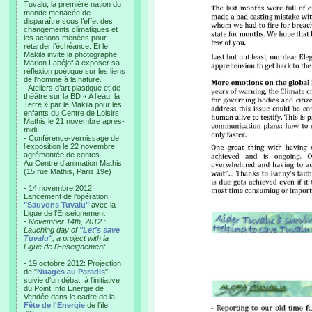
Tuvalu, la première nation du
monde menacée de
disparaître sous l’effet des
changements climatiques et
les actions menées pour
retarder l’échéance. Et le
Makila invite la photographe
Marion Labéjof à exposer sa
réflexion poétique sur les liens
de l’homme à la nature.
- Ateliers d’art plastique et de
théâtre sur la BD « A l’eau, la
Terre » par le Makila pour les
enfants du Centre de Loisirs
Mathis le 21 novembre après-
midi.
- Conférence-vernissage de
l’exposition le 22 novembre
agrémentée de contes.
Au Centre d’animation Mathis
(15 rue Mathis, Paris 19e)
- 14 novembre 2012:
Lancement de l'opération
"Sauvons Tuvalu"
avec la
Ligue de l'Enseignement
- November 14th, 2012 :
Lauching day of
"Let's save
Tuvalu"
, a project with la
Ligue de l'Enseignement
- 19 octobre 2012: Projection
de "
Nuages au Paradis
"
suivie d'un débat, à l'initiative
du Point Info Energie de
Vendée dans le cadre de la
Fête de l'Energie
de l'île