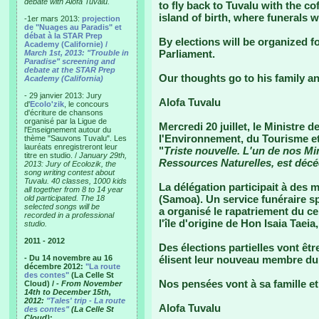
debate with Alofa Tuvalu.
to fly back to Tuvalu with the co
island of birth, where funerals w
-1er mars 2013:
projection
de "Nuages au Paradis" et
débat à la STAR Prep
By elections will be organized f
Academy (Californie) /
Parliament.
March 1st, 2013: "Trouble in
Paradise" screening and
debate at the STAR Prep
Our thoughts go to his family an
Academy (California)
- 29 janvier 2013: Jury
Alofa Tuvalu
d'
Ecolo'zik
, le concours
d'écriture de chansons
organisé par la Ligue de
Mercredi 20 juillet, le Ministre
l'Enseignement autour du
l'Environnement, du Tourisme et 
thème "Sauvons Tuvalu". Les
lauréats enregistreront leur
"
Triste nouvelle. L'un de nos Min
titre en studio. /
January 29th,
Ressources Naturelles, est décéd
2013: Jury of Ecolozik, the
song writing contest about
Tuvalu. 40 classes, 1000 kids
La délégation participait à des 
all together from 8 to 14 year
(Samoa). Un service funéraire sp
old participated. The 18
selected songs will be
a organisé le rapatriement du cer
recorded in a professional
l'île d'origine de Hon Isaia Taeia,
studio.
2011 - 2012
Des élections partielles vont êt
- Du 14 novembre au 16
élisent leur nouveau membre du
décembre 2012:
"La route
des contes"
(La Celle St
Nos pensées vont à sa famille et
Cloud) /
- From November
14th to December 15th,
2012:
"Tales' trip - La route
Alofa Tuvalu
des contes"
(La Celle St
Cloud)
: