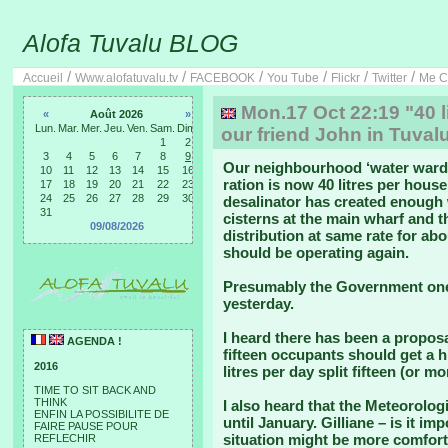
Alofa Tuvalu BLOG
/
/
/
/
/
/
Accueil
Www.alofatuvalu.tv
FACEBOOK
You Tube
Flickr
Twitter
Me C
Mon.17 Oct 22:19 "40 l
«
Août 2026
»
Lun.
Mar.
Mer.
Jeu.
Ven.
Sam.
Dim.
our friend John in Tuval
1
2
3
4
5
6
7
8
9
Our neighbourhood ‘water warden
10
11
12
13
14
15
16
ration is now 40 litres per hous
17
18
19
20
21
22
23
24
25
26
27
28
29
30
desalinator has created enough
31
cisterns at the main wharf and t
09/08/2026
distribution at same rate for abo
should be operating again.
Presumably the Government one i
yesterday.
I heard there has been a propo
AGENDA !
fifteen occupants should get a 
2016
litres per day split fifteen (or m
TIME TO SIT BACK AND
THINK
I also heard that the Meteorologi
ENFIN LA POSSIBILITE DE
until January. Gilliane – is it 
FAIRE PAUSE POUR
situation might be more comfort
REFLECHIR