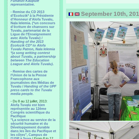
Funafuti Kaupule
representative.
- Remise du CD 2013
September 10th, 201
d'Ecolozik* à la Présidente
d'Honneur d'Alofa Tuvalu,
Nala Ielemia. (*un concours
d'écriture de chansons sur
Tuvalu, partenariat de la
Ligue de l'Enseignement
avec Alofa Tuvalu) /
Handing of the 2013
Ecolozik CD* to Alofa
Tuvalu Patron, Nala Ielemia
*(a song writing contest
about Tuvalu, a partnership
between The Education
League and Alofa Tuvalu).
- Remise des cartes de
l'Union de la la Presse
Francophone aux
journalistes des Médias de
Tuvalu /
Handing of the UPF
press cards to the Tuvalu
media people.
- Du 8 au 12 juillet, 2013:
Alofa Tuvalu est bien
représentée au 12ème
Congrès scientifique du
Pacifique
"La science au service de la
sécurité humaine et du
Développement durable
dans les îles du Pacifique et
les côtes", Campus de
l'USP à Suva
/
From 8 to 12