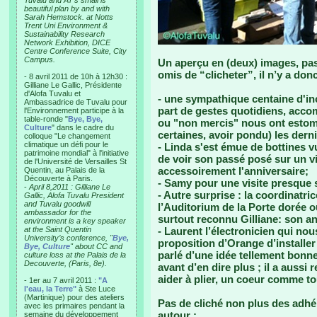
Tuvalu and AT’s small is
beautiful plan by and with
Sarah Hemstock. at Notts
Trent Uni Environment &
Sustainability Research
Network Exhibition, DICE
Centre Conference Suite, City
Campus.
Un aperçu en (deux) images, pas
omis de “clicheter”, il n’y a don
- 8 avril 2011 de 10h à 12h30 :
Gilliane Le Gallic, Présidente
d'Alofa Tuvalu et
- une sympathique centaine d'inc
Ambassadrice de Tuvalu pour
part de gestes quotidiens, acco
l'Environnement participe à la
table-ronde "
Bye, Bye,
ou "non mercis" nous ont estoma
Culture
" dans le cadre du
certaines, avoir pondu) les derni
colloque "Le changement
climatique un défi pour le
- Linda s'est émue de bottines v
patrimoine mondial" à l'initiative
de voir son passé posé sur un vi
de l'Université de Versailles St
accessoirement l'anniversaire;
Quentin, au Palais de la
Découverte à Paris.
- Samy pour une visite presque
-
April 8,2011 : Gilliane Le
- Autre surprise : la coordinatri
Gallic, Alofa Tuvalu President
and Tuvalu goodwill
l’Auditorium de la Porte dorée où
ambassador for the
surtout reconnu Gilliane: son an
environment is a key speaker
at the Saint Quentin
- Laurent l’électronicien qui nou
University’s conference, "
Bye,
proposition d’Orange d’installer
Bye, Culture
" about CC and
parlé d’une idée tellement bonne
culture loss at the Palais de la
Decouverte, (Paris, 8e).
avant d’en dire plus ; il a auss
aider à plier, un coeur comme to
- 1er au 7 avril 2011 :
"A
l'eau, la Terre"
à Ste Luce
(Martinique) pour des ateliers
Pas de cliché non plus des adhér
avec les primaires pendant la
autour :
semaine du développement