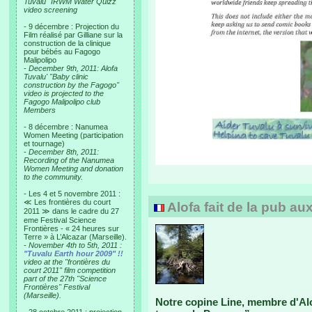
Tuvalu "IRWM Water Quizz"
video screening
- 9 décembre : Projection du
Film réalisé par Gilliane sur la
construction de la clinique
pour bébés au Fagogo
Malipolipo
-
December 9th, 2011: Alofa
Tuvalu' "Baby clinic
construction by the Fagogo"
video is projected to the
Fagogo Malipolipo club
Members
- 8 décembre : Nanumea
Women Meeting (participation
et tournage)
-
December 8th, 2011:
Recording of the Nanumea
Women Meeting and donation
to the community.
- Les 4 et 5 novembre 2011 :
≪ Les frontières du court
Alofa fait de la pub au
2011 ≫ dans le cadre du 27
eme Festival Science
Frontières - « 24 heures sur
Terre » à L’Alcazar (Marseille).
-
November 4th to 5th, 2011 :
"Tuvalu Earth hour 2009" !!
video at the "frontières du
court 2011" film competition
part of the 27th "Science
Frontières" Festival
(Marseille).
Notre copine Line, membre d'Alo