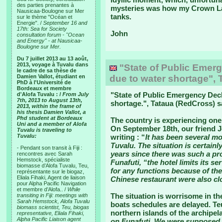
des parties prenantes à
mysteries was how my Crown Lag
Nausicaa-Boulogne sur Mer
tanks.
sur le thème "Océan et
Energie". /
September 16 and
17th: Sea for Society
John
consultation forum - "Ocean
and Energy" - at Nausicaa-
Boulogne sur Mer.
Du 7 juillet 2013 au 13 août,
2013, voyage à Tuvalu dans
"State of Public Emerg
le cadre de sa thèse de
Damien Vallot, étudiant en
due to water shortage", 
PhD à l'Université de
Bordeaux et membre
"
State of Public Emergency Decl
d'Alofa Tuvalu : /
From July
7th, 2013 to August 13th,
shortage.
", Tataua (RedCross) s
2013, within the frame of
his thesis Damien Vallot, a
Phd student at Bordeaux
The country is experiencing one 
Uni and a member of Alofa
On September 18th, our friend J
Tuvalu is traveling to
Tuvalu:
writing : “
It has been several mo
Tuvalu. The situation is certainl
- Pendant son transit à Fiji :
years since there was such a pro
rencontres avec Sarah
Hemstock, spécialiste
Funafuti, “the hotel limits its s
biomasse d’Alofa Tuvalu, Teu,
for any functions because of th
représentante sur le biogaz,
Eliala Fihaki, Agent de liaison
Chinese restaurant were also cl
pour Alpha Pacific Navigation
et membre d’Alofa.. /
While
The situation is worrisome in the
transiting in Fiji: meetings with
Sarah Hemstock, Alofa Tuvalu
boats schedules are delayed. Te
biomass scientist, Teu, biogas
northern islands of the archipel
representative, Eliala Fihaki,
Alpha Pacific Liaison agent
on Funafuti. We were supposed 