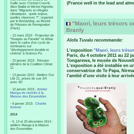
(France well in the lead and alm
Gallic avec Christel Cournil,
Alice Baillat et Michel Hignette,
dans "Migrants et réfugiés
climatiques : quels enjeux,
quelles réponses ?", organisé
par le Bondyblog, au Musée
"Maori, leurs trésors 
de l'Histoire de l'immigration
(Paris)
Branly
- 13 mars 2015 : Projection de
"Nuages au Paradis" et débat
Alofa Tuvalu recommande:
dans le cadre d'un cycle de
séminaires sur
L'exposition
"Maori, leurs tréso
"développement durable et
cinéma" à Science Po.
Paris, du 4 octobre 2011 au 22 j
Tongarewa, le musée de Nouvell
- 15 janvier 2015 : Réunion
plénière de la Coalition Climat
L'exposition a été installée en u
21
conservatrice de Te Papa, Nirmal
- 13 janvier 2015 : Ateliers Our
l'amitié d'une visite à leur arrivé
Life 21, prises de vue 3/4
avec 4D
- 10 janvier 2015 :
Atelier
Manga de rentrée à la
Maison des Ensembles
- 8 janvier 2015 :
Charlie
forever
2014
- 6, 13 et 20 décembre 2014 :
ateliers Manga à la Maison
des Ensembles