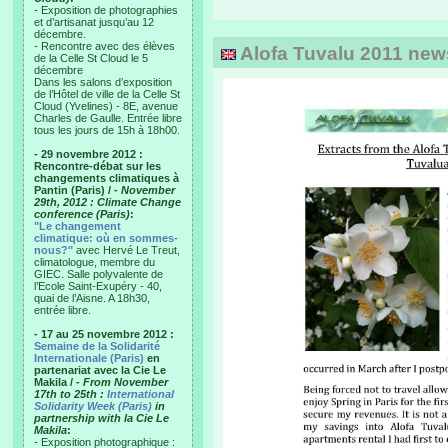
- Exposition de photographies
et d’artisanat jusqu’au 12
décembre.
- Rencontre avec des élèves
Alofa Tuvalu 2011 newsl
de la Celle St Cloud le 5
décembre
Dans les salons d’exposition
de l’Hôtel de ville de la Celle St
Cloud (Yvelines) - 8E, avenue
Charles de Gaulle. Entrée libre
tous les jours de 15h à 18h00.
- 29 novembre 2012 :
Rencontre-débat sur les
changements climatiques à
Pantin (Paris) /
- November
29th, 2012 : Climate Change
conference (Paris)
:
"Le changement
climatique: où en sommes-
nous?"
avec Hervé Le Treut,
climatologue, membre du
GIEC. Salle polyvalente de
l’Ecole Saint-Exupéry - 40,
quai de l’Aisne. A 18h30,
entrée libre.
- 17 au 25 novembre 2012 :
Semaine de la Solidarité
Internationale (Paris)
en
partenariat avec la Cie Le
Makila /
- From November
17th to 25th :
International
Solidarity Week (Paris)
in
partnership with la Cie Le
Makila
:
- Exposition photographique :