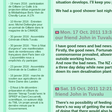
situation develops. I’ll keep you
- 19 mars 2016 : participation
de Gilliane Le Gallic à la
projection-débat organisée par
We had a good shower last nigh
la Médiathèque Boris Vian de
Chevilly-Larue. A 17h
- 10 février 2016 : Entretien
avec Michel Delberghe pour
un portrait de Gilliane dans le
magazine de la CIMADE
Mon. 17 Oct. 2011 13:
- 30 janvier 2016 : Assemblée
our friend John in Tuval
Générale d’Alofa Tuvalu
I have good news and bad news
- 30 janvier 2016 : “Non à l’état
d’urgence” une manifestation
Firstly, the good news. Fortuna
dans de nombreuses villes
commonsense prevailed, allowin
françaises dont Paris bien sûr
. L’assemblée nous a
outside working hours.
empêchés d’y participer.
And now the bad news. The NZ d
- 23 janvier 2016 : Assemblée
a three day delay while new par
Générale de la Coalition 21
down its own desalination plant
- 16 janvier 2016 : marche de
soutien aux agriculteurs de
Notre Dame des Landes
- D’Aout à fin décembre :
Sat. 15 Oct. 2011 12:21
préparation et clôture du
friend John in Tuvalu
dossier “biorap Tuvalu“avec le
SPREP et Dani Ceccarrelli,
scientifique, co-auteure déjà
There’s no possibility of feedin
du TML Un projet annulé à la
dernière minute par le
there’s no way of getting the wat
Gouvernement.
of doing that there would also be