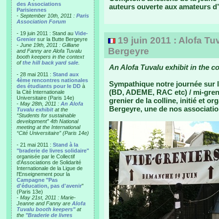
des Associations
auteurs ouverte aux amateurs d
Parisiennes
-
September 10th, 2011 :
Paris
Association Forum
- 19 juin 2011 : Stand au
Vide-
19 juin 2011 : Alofa Tu
Grenier
sur la Butte Bergeyre
-
June 19th, 2011 : Gilliane
Bergeyre
and Fanny are Alofa Tuvalu
booth keepers in the context
of
the hill back yard sale
.
An Alofa Tuvalu exhibit in the co
- 28 mai 2011 :
Stand aux
4ème rencontres nationales
Sympathique notre journée sur l
des étudiants pour le DD
à
(BD, ADEME, RAC etc) / mi-grenie
la Cité Internationale
Universitaire (Paris 14e)
grenier de la colline, initié et o
-
May 28th, 2011 :
An Alofa
Bergeyre, une de nos associatio
Tuvalu exhibit
at the
“Students for sustainable
development” 4th National
meeting at the International
“Cité Universitaire” (Paris 14e)
- 21 mai 2011 :
Stand à la
"braderie de livres solidaire"
organisée par le Collectif
d'Associations de Solidarité
Internationale de la Ligue de
l'Enseignement pour la
Campagne "Pas
d'éducation, pas d'avenir
"
(Paris 13e)
-
May 21st, 2011 : Marie-
Jeanne and Fanny are
Alofa
Tuvalu booth keepers"
at
the
"Braderie de livres