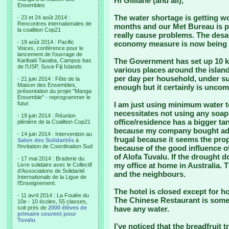
Hi Gilliane (and all),
Ensembles
The water shortage is getting wor
- 23 et 24 août 2014 :
Rencontres internationales de
months and our Met Bureau is pr
la coalition Cop21
really cause problems. The desal
- 19 août 2014 : Pacific
economy measure is now being 
Voices, conférence pour le
lancement de l'ouvrage de
The Government has set up 10 kil
Karibaiti Taoaba, Campus bas
de l'USP, Suva-Fiji Islands
various places around the island
per day per household, under su
- 21 juin 2014 : Fête de la
Maison des Ensembles,
enough but it certainly is uncom
présentation du projet "Manga
Ensemble" - reprogrammer le
futur.
I am just using minimum water t
necessitates not using any soap
- 19 juin 2014 : Réunion
office/residence has a bigger t
plénière de la Coalition Cop21
because my company bought addit
- 14 juin 2014 : Intervention au
frugal because it seems the pro
Salon des Solidarités
à
l'invitation de Coordination Sud
because of the good influence o
of Alofa Tuvalu. If the drought d
- 17 mai 2014 : Braderie du
my office at home in Australia. T
Livre solidaire avec le Collectif
d'Associations de Solidarité
and the neighbours.
Internationale de la Ligue de
l'Enseignement.
The hotel is closed except for h
- 11 avril 2014 : La Foulée du
The Chinese Restaurant is some
10e - 10 écoles, 55 classes,
soit près de
2000 élèves de
have any water.
primaire courent pour
Tuvalu
.
I’ve noticed that the breadfruit t