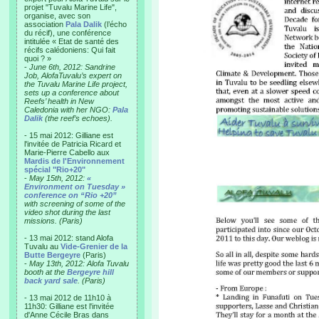
projet "Tuvalu Marine Life",
organise, avec son
association
Pala Dalik
(l’écho
du récif), une conférence
intitulée « Etat de santé des
récifs calédoniens: Qui fait
quoi ? »
-
June 6th, 2012: Sandrine
Job, AlofaTuvalu’s expert on
the Tuvalu Marine Life project,
sets up a conference about
Reefs’ health in New
Caledonia with her NGO:
Pala
Dalik
(the reef’s echoes).
- 15 mai 2012: Gilliane est
l'invitée de Patricia Ricard et
Marie-Pierre Cabello aux
Mardis de l'Environnement
spécial "Rio+20"
-
May 15th, 2012:
«
Environment on Tuesday »
conference on “Rio +20”
with screening of some of the
video shot during the last
missions. (Paris)
- 13 mai 2012: stand Alofa
Tuvalu au
Vide-Grenier de la
Butte Bergeyre
(Paris)
-
May 13th, 2012: Alofa Tuvalu
booth at the
Bergeyre hill
back yard sale
. (Paris)
- 13 mai 2012 de 11h10 à
11h30: Gilliane est l'invitée
d'Anne Cécile Bras dans