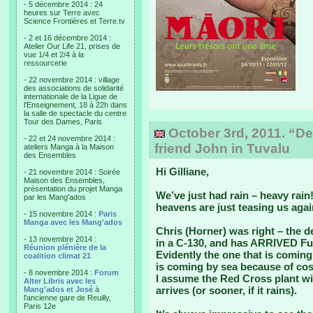
- 5 décembre 2014 : 24
heures sur Terre avec
Science Frontières et Terre.tv
- 2 et 16 décembre 2014 :
Atelier Our Life 21, prises de
vue 1/4 et 2/4 à la
ressourcerie
- 22 novembre 2014 : village
des associations de solidarité
internationale de la Ligue de
l'Enseignement, 18 à 22h dans
la salle de spectacle du centre
Tour des Dames, Paris
October 3rd, 2011. “De
- 22 et 24 novembre 2014 :
friend John in Tuvalu
ateliers Manga à la Maison
des Ensembles
Hi Gilliane,
- 21 novembre 2014 : Soirée
Maison des Ensembles,
présentation du projet Manga
We’ve just had rain – heavy rain!
par les Mang'ados
heavens are just teasing us agai
- 15 novembre 2014 :
Paris
Manga avec les Mang'ados
Chris (Horner) was right – the d
- 13 novembre 2014 :
in a C-130, and has ARRIVED Fun
Réunion plénière de la
Evidently the one that is coming 
coalition climat 21
is coming by sea because of cost
- 8 novembre 2014 :
Forum
I assume the Red Cross plant wi
Alter Libris avec les
arrives (or sooner, if it rains).
Mang'ados et José
à
l'ancienne gare de Reuilly,
Paris 12e