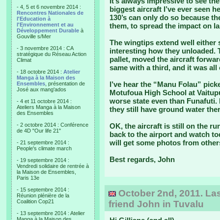
It’s always impressive to see the
- 4, 5 et 6 novembre 2014 :
biggest aircraft I’ve ever seen h
Rencontres Nationales de
130’s can only do so because th
l'Education à
l'Environnement et au
them, to spread the impact on l
Développement Durable
à
Gouville s/Mer
The wingtips extend well either 
- 3 novembre 2014 : CA
interesting how they unloaded. 
stratégique du Réseau Action
pallet, moved the aircraft forwa
Climat
same with a third, and it was all
- 18 octobre 2014 :
Atelier
Manga à la Maison des
I’ve hear the “Manu Folau” picke
Ensembles
, présentation de
José aux mang'ados
Motufoua High School at Vaitupu
worse state even than Funafuti. 
- 4 et 11 octobre 2014 :
Ateliers Manga à la Maison
they still have ground water the
des Ensembles
- 2 octobre 2014 : Conférence
OK, the aircraft is still on the r
de 4D "Our life 21"
back to the airport and watch tod
will get some photos from others
- 21 septembre 2014 :
People's climate march
Best regards, John
- 19 septembre 2014 :
Vendredi solidaire de rentrée à
la Maison de Ensembles,
Paris 13e
- 15 septembre 2014 :
October 2nd, 2011. Las
Réunion plénière de la
Coalition Cop21
friend John in Tuvalu
- 13 septembre 2014 : Atelier
Manga à la Maison des