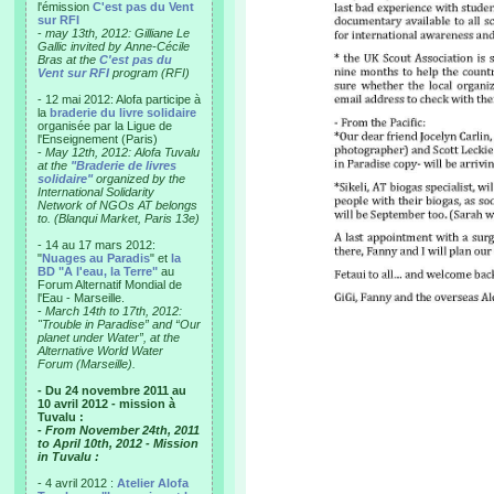
l'émission
C'est pas du Vent
sur RFI
-
may 13th, 2012: Gilliane Le
Gallic invited by Anne-Cécile
Bras at the
C'est pas du
Vent sur RFI
program (RFI)
- 12 mai 2012: Alofa participe à
la
braderie du livre solidaire
organisée par la Ligue de
l'Enseignement (Paris)
-
May 12th, 2012: Alofa Tuvalu
at the
"Braderie de livres
solidaire"
organized by the
International Solidarity
Network of NGOs AT belongs
to. (Blanqui Market, Paris 13e)
- 14 au 17 mars 2012:
"
Nuages au Paradis
" et
la
BD "A l'eau, la Terre"
au
Forum Alternatif Mondial de
l'Eau - Marseille.
-
March 14th to 17th, 2012:
"Trouble in Paradise” and “Our
planet under Water”, at the
Alternative World Water
Forum (Marseille).
- Du 24 novembre 2011 au
10 avril 2012 - mission à
Tuvalu :
- From November 24th, 2011
to April 10th, 2012 - Mission
in Tuvalu :
- 4 avril 2012 :
Atelier Alofa