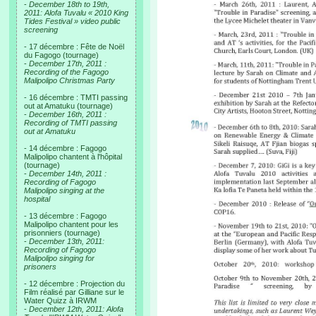
-
December 18th to 19th,
2011: Alofa Tuvalu « 2010 King
Tides Festival » video public
screening
- 17 décembre : Fête de Noël
du Fagogo (tournage)
-
December 17th, 2011 :
Recording of the Fagogo
Malipolipo Christmas Party
- 16 décembre : TMTI passing
out at Amatuku (tournage)
-
December 16th, 2011 :
Recording of TMTI passing
out at Amatuku
- 14 décembre : Fagogo
Malipolipo chantent à l'hôpital
(tournage)
-
December 14th, 2011 :
Recording of Fagogo
Malipolipo singing at the
hospital
- 13 décembre : Fagogo
Malipolipo chantent pour les
prisonniers (tournage)
-
December 13th, 2011:
Recording of Fagogo
Malipolipo singing for
prisoners
- 12 décembre : Projection du
Film réalisé par Gilliane sur le
Water Quizz à IRWM
-
December 12th, 2011: Alofa