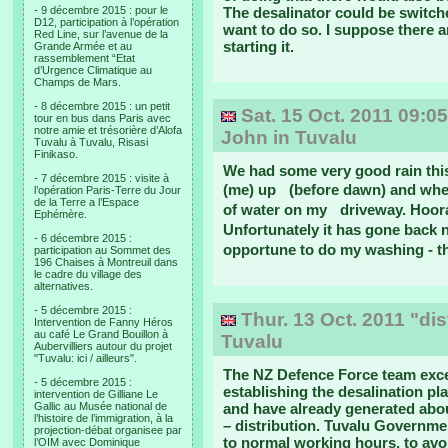
- 9 décembre 2015 : pour le
The desalinator could be switche
D12, participation à l’opération
want to do so. I suppose there a
Red Line, sur l’avenue de la
starting it.
Grande Armée et au
rassemblement “Etat
d’Urgence Climatique au
Champs de Mars.
- 8 décembre 2015 : un petit
Sat. 15 Oct. 2011 09:0
tour en bus dans Paris avec
notre amie et trésorière d’Alofa
John in Tuvalu
Tuvalu à Tuvalu, Risasi
Finikaso.
We had some very good rain thi
- 7 décembre 2015 : visite à
(me) up (before dawn) and when 
l’opération Paris-Terre du Jour
de la Terre a l’Espace
of water on my driveway. Hoor
Ephémère.
Unfortunately it has gone back 
- 6 décembre 2015 :
opportune to do my washing - the
participation au Sommet des
196 Chaises à Montreuil dans
le cadre du village des
alternatives.
- 5 décembre 2015 :
Thur. 13 Oct. 2011 "dist
Intervention de Fanny Héros
au café Le Grand Bouillon à
Tuvalu
Aubervilliers autour du projet
"Tuvalu: ici / ailleurs".
The NZ Defence Force team exce
- 5 décembre 2015 :
establishing the desalination pl
intervention de Gilliane Le
Gallic au Musée national de
and have already generated about
l’histoire de l’immigration, à la
– distribution. Tuvalu Governmen
projection-débat organisee par
to normal working hours, to avoi
l’OIM avec Dominique