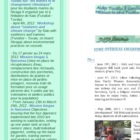
Tuvalu sur "les marins et le
changement climatique"
pour les étudiants marins du
Nivaga II organisé par et à
l'initiative de Kaio (Funafuti -
Tuvalu).
-
April 4th, 2012 :
Workshop
about "seafarers and
climate change"
by Kaio with
seafarers and trainees
(Funafuti – Tuvalu, on board
Nivaga) about environmental
practices on vessels.
- Du 17 janvier au 24 mars
2012:
Mission biogaz à
Nanumea
(mise en place de
récupérateurs d'eau,
remplacement des réchauds,
construction des porcheries,
distributions de graines et
mise en place de jardins
potagers, nouveau train de
formation pour un usage
pérenne des 4 unités par les
volontaires et ateliers publics
pour la population)
-
From January 13th to March
24th, 2012 :
Mission biogas
in Nanumea
Objectives :
insuring that the four digesters
implemented late 2010 are
working to satisfaction, setting
up one water tank at each
owners' place, build individual
piggeries, setting up the basis
for garden, training owners
and workers as well as raising