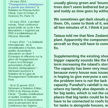
- 24 mars 2014 :
usually glossy green and ‘boun
"Changements climatiques:
trees don’t seem bothered but p
la parole aux témoins"
à
l'initiative du Réseau Action
and toddy as time goes by witho
Climat, Care et Oxfam. A
Sciences Po, Paris 7è
We sometimes get dark clouds pa
- 22 mars 2014 : L'archipel
them. Oh, come to think of it, we
monde, 7ème conférence
all two minutes of it. I think it j
grand public du cycle « Iles
laboratoires » organisé par
l'IRD à la bibliothèque de
Tataua told me that New Zealand
l’Alcazar, Marseille
plant. Apparently the components 
- 5 mars 2014 : " La Solidarité
aircraft so they will have to co
Internationale : de la
fix.
sensibilisation à l'action, dans
quelles dynamiques
éducatives se situer ?
Supplementing the existing shor
Echanges et réflexions sur la
place de l'engagement en
bigger capacity sounds like the b
France et à l'étranger ;
term increasing the island’s sto
présentation d'outils et
The capacity has been very much
d'actions pédagogiques ".
Séminaire jeunesse à
because every house was issued 
l'initiative de la Ligue de
is hoping to give everyone a se
l'Enseignement Fédération de
Paris
the problem here is not the lack 
capacity. Funafuti’s rainfall is
- 30 et 31 janvier 2014 :
Séminaire à l'initiative d'Attac,
where my family also depends on
CRID et du Réseau Action
for big tanks, which is not the c
Climat - "Quelles mobilisations
places that big tanks could be bui
et quelles stratégies des
mouvements et organisations
have to be connected to roofs fo
dans la perspective de la
for tanks is alongside houses, w
Conférence des Nations-