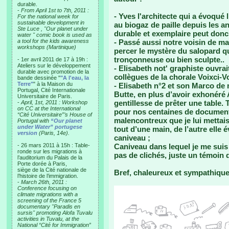
durable.
-
From April 1st to 7th, 2011 :
- Yves l'architecte qui a évoqué 
For the national week for
sustainable development in
au biogaz de paille depuis les a
Ste Luce , "Our planet under
durable et exemplaire peut donc a
water " comic book is used as
a tool for the kids awareness
- Passé aussi notre voisin de ma
workshops (Martinique)
percer le mystère du salopard q
tronçonneuse ou bien sculpte..
- 1er avril 2011 de 17 à 19h :
Ateliers sur le développement
- Elisabeth not' graphiste ouvra
durable avec promotion de la
collègues de la chorale Voixci-Vo
bande dessinée "
"A l'eau, la
Terre"
" à la Maison du
- Elisabeth n°2 et son Marco de 
Portugal, Cité Internationale
Butte, en plus d’avoir exhonéré 
Universitaire de Paris.
gentillesse de prêter une table. T
-
April, 1st, 2011 : Workshop
on CC at the International
pour nos centaines de documen
“Cité Universitaire”’s House of
malencontreux que je lui mettais 
Portugal with
“Our planet
under Water” portugese
tout d’une main, de l’autre elle 
version
(Paris, 14e).
caniveau ;
- 26 mars 2011 à 15h : Table-
Caniveau dans lequel je me suis 
ronde sur les migrations à
pas de clichés, juste un témoin q
l’auditorium du Palais de la
Porte dorée à Paris,
siège de la Cité nationale de
Bref, chaleureux et sympathique, 
l’histoire de l’immigration.
-
March 26th, 2011 :
Conference focusing on
climate migrations with a
screening of the France 5
documentary "Paradis en
sursis" promoting Alofa Tuvalu
activities in Tuvalu, at the
National “Cité for Immigration”