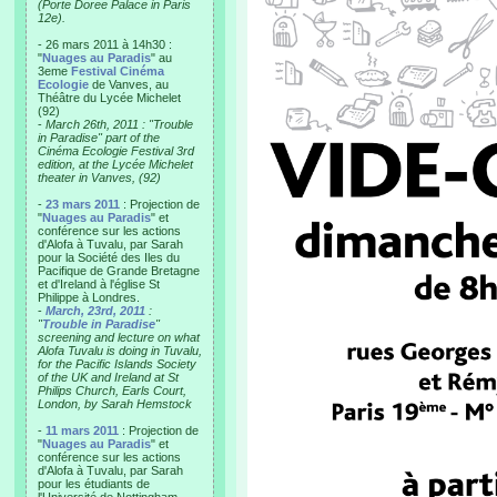
(Porte Doree Palace in Paris
12e).
- 26 mars 2011 à 14h30 :
"
Nuages au Paradis
" au
3eme
Festival Cinéma
Ecologie
de Vanves, au
Théâtre du Lycée Michelet
(92)
-
March 26th, 2011 : "Trouble
in Paradise" part of the
Cinéma Ecologie Festival 3rd
edition, at the Lycée Michelet
theater in Vanves, (92)
-
23 mars 2011
: Projection de
"
Nuages au Paradis
" et
conférence sur les actions
d'Alofa à Tuvalu, par Sarah
pour la Société des Iles du
Pacifique de Grande Bretagne
et d'Ireland à l'église St
Philippe à Londres.
-
March, 23rd, 2011
:
"
Trouble in Paradise
"
screening and lecture on what
Alofa Tuvalu is doing in Tuvalu,
for the Pacific Islands Society
of the UK and Ireland at St
Philips Church, Earls Court,
London, by Sarah Hemstock
-
11 mars 2011
: Projection de
"
Nuages au Paradis
" et
conférence sur les actions
d'Alofa à Tuvalu, par Sarah
pour les étudiants de