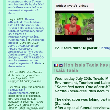
workshops about Tuvalu
and Marine Life by the D'Ici
et d'ailleurs association at
the tropical aquarium in
Paris.
- 4 juin 2013 :
Remise
officielle de Tuvalu Marine
Life à l'Ambassadeur de
Tuvalu à Bruxelles, Unesco,
UICN, et partenaires, suivie
d'un Mardi de
l'environnement spécial
. -
(
Communiqué
et
Dossier de
presse
) /
June 4th, 2013:
Alofa Tuvalu hands the
Pour faire durer le plaisir :
Bridg
Tuvalu Marine Life
publication to Tine Leuelu,
Ambassador of Tuvalu to
Belgium, to IUCN, UNESCO
and its partners, at the
tropical aquarium in Paris.
-
Hon Isaia Taeia has
Press release
Isaia Taeia
- 26 mai 2013 : Vide-Grenier
de la Butte Bergeyre (Paris
Wednesday July 20th, Tuvalu Min
19e) /
May 26th, 2013:
Bergeyre hill back yard sale.
Environment, Tourism and Labour
“
Some bad news. One of our Minis
- 29 mars 2013: 19e édition du
Festival Ciné
Natural Resources, died here in
Environnement
, Alofa en
débat après la projection du
film, "Les bêtes du Sud
The delegation was taking part i
sauvage" à Sées (61). /
Mars
(Samoa).
29th, 2013: "Beasts of the
After a special funeral service 
Southern Wild" screening and