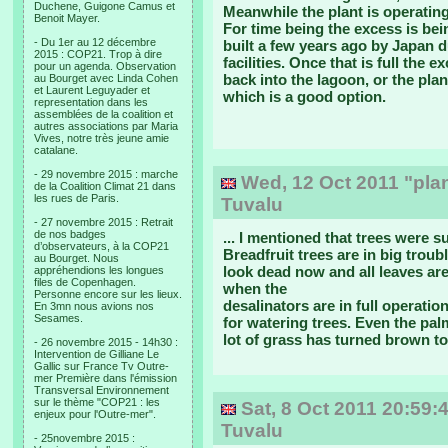
Duchene, Guigone Camus et
Meanwhile the plant is operating
Benoit Mayer.
For time being the excess is bei
- Du 1er au 12 décembre
built a few years ago by Japan d
2015 : COP21. Trop à dire
facilities. Once that is full the
pour un agenda. Observation
back into the lagoon, or the plan
au Bourget avec Linda Cohen
et Laurent Leguyader et
which is a good option.
representation dans les
assemblées de la coalition et
autres associations par Maria
Vives, notre très jeune amie
catalane.
- 29 novembre 2015 : marche
Wed, 12 Oct 2011 "plan
de la Coalition Climat 21 dans
les rues de Paris.
Tuvalu
- 27 novembre 2015 : Retrait
de nos badges
... I mentioned that trees were s
d’observateurs, à la COP21
Breadfruit trees are in big troub
au Bourget. Nous
look dead now and all leaves are 
appréhendions les longues
files de Copenhagen.
when the
Personne encore sur les lieux.
desalinators are in full operation
En 3mn nous avions nos
Sesames.
for watering trees. Even the pal
lot of grass has turned brown to
- 26 novembre 2015 - 14h30 :
Intervention de Gilliane Le
Gallic sur France Tv Outre-
mer Première dans l'émission
Transversal Environnement
sur le thème "COP21 : les
Sat, 8 Oct 2011 20:59:4
enjeux pour l'Outre-mer".
Tuvalu
- 25novembre 2015 :