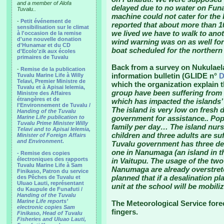
and a member of Alofa
delayed due to no water on Funaf
Tuvalu..
machine could not cater for the 
-
Petit événement de
reported that about more than 1
sensibilisation sur le climat
we lived we have to walk to an
à l'occasion de la remise
d'une nouvelle donation
wind warning was on as well for
d'Hunamar et du CD
boat scheduled for the northern 
d'Ecolo'zik aux écoles
primaires de Tuvalu
Back from a survey on Nukulael
-
Remise de la publication
information bulletin (GLIDE n°
D
Tuvalu Marine Life à Willy
Telavi, Premier Ministre de
which the organization explain 
Tuvalu et à Apisai Ielemia,
group have been suffering from l
Ministre des Affaires
étrangères et de
which has impacted the islands
l'Environnement de Tuvalu /
The island is very low on fresh 
Handing of the Tuvalu
Marine Life publication to
government for assistance.. Popu
Tuvalu Prime Minister Willy
family per day… The island nurs
Telavi and to Apisai Ielemia,
children and three adults are s
Minister of Foreign Affairs
and Environment.
Tuvalu government has three desa
one in Nanumaga (an island in t
- Remise des copies
électroniques des rapports
in Vaitupu. The usage of the two
Tuvalu Marine Life à Sam
Nanumaga are already overstretch
Finikaso, Patron du service
planned that if a desalination pl
des Pêches de Tuvalu et
Uluao Lauti, représentant
unit at the school will be mobili
du Kaupule de Funafuti /
Handing of the Tuvalu
Marine Life reports’
The Meteorological Service fore
electronic copies Sam
fingers.
Finikaso, Head of Tuvalu
Fisheries and Uluao Lauti,