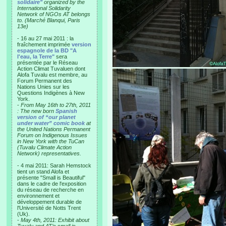
solidaire"
organized by the
International Solidarity
Network of NGOs AT belongs
to. (Marché Blanqui, Paris
13e)
- 16 au 27 mai 2011 : la
fraîchement imprimée
version
espagnole de la BD "A
l'eau, la Terre"
sera
présentée par le Réseau
Action Climat Tuvaluen dont
Alofa Tuvalu est membre, au
Forum Permanent des
Nations Unies sur les
Questions Indigènes à New
York.
-
From May 16th to 27th, 2011
: The new born
Spanish
version of “our planet
under water” comic book
at
the United Nations Permanent
Forum on Indigenous Issues
in New York with the TuCan
(Tuvalu Climate Action
Network) representatives.
- 4 mai 2011: Sarah Hemstock
tient un stand Alofa et
présente "Small is Beautiful"
dans le cadre de l'exposition
du réseau de recherche en
environnement et
développement durable de
l'Université de Notts Trent
(Uk).
-
May 4th, 2011: Exhibit about