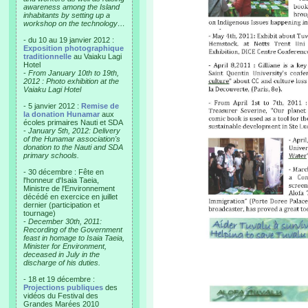
awareness among the Island
inhabitants by setting up a
workshop on the technology…
- du 10 au 19 janvier 2012 :
Exposition photographique
traditionnelle
au Vaiaku Lagi
Hotel
-
From January 10th to 19th,
2012 : Photo exhibition at the
Vaiaku Lagi Hotel
- 5 janvier 2012 :
Remise de
la donation Hunamar
aux
écoles primaires Nauti et SDA
-
January 5th, 2012: Delivery
of the Hunamar association's
donation to the Nauti and SDA
primary schools.
- 30 décembre : Fête en
l'honneur d'Isaia Taeia,
Ministre de l'Environnement
décédé en exercice en juillet
dernier (participation et
tournage)
-
December 30th, 2011:
Recording of the Government
feast in homage to Isaia Taeia,
Minister for Environment,
deceased in July in the
discharge of his duties.
- 18 et 19 décembre :
Projections publiques
des
vidéos du Festival des
Grandes Marées 2010