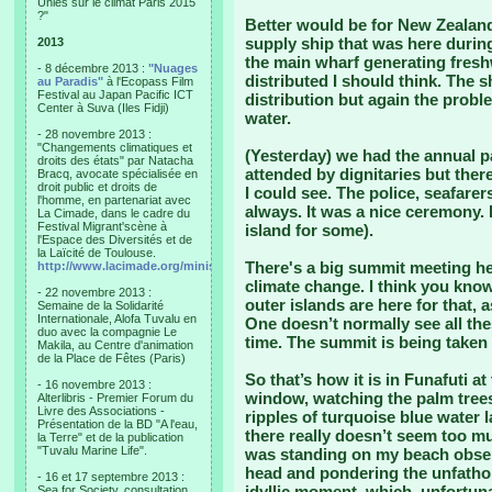
Unies sur le climat Paris 2015
?"
Better would be for New Zealan
supply ship that was here during 
2013
the main wharf generating freshwa
- 8 décembre 2013 :
"Nuages
distributed I should think. The 
au Paradis"
à l'Ecopass Film
Festival au Japan Pacific ICT
distribution but again the probl
Center à Suva (Iles Fidji)
water.
- 28 novembre 2013 :
"Changements climatiques et
(Yesterday) we had the annual pa
droits des états" par Natacha
attended by dignitaries but there
Bracq, avocate spécialisée en
droit public et droits de
I could see. The police, seafare
l'homme, en partenariat avec
always. It was a nice ceremony. 
La Cimade, dans le cadre du
Festival Migrant'scène à
island for some).
l'Espace des Diversités et de
la Laïcité de Toulouse.
There's a big summit meeting h
http://www.lacimade.org/minisites/migrantscene
climate change. I think you know
- 22 novembre 2013 :
outer islands are here for that, 
Semaine de la Solidarité
Internationale, Alofa Tuvalu en
One doesn’t normally see all th
duo avec la compagnie Le
time. The summit is being taken 
Makila, au Centre d'animation
de la Place de Fêtes (Paris)
So that’s how it is in Funafuti 
- 16 novembre 2013 :
window, watching the palm trees
Alterlibris - Premier Forum du
Livre des Associations -
ripples of turquoise blue water 
Présentation de la BD "A l'eau,
there really doesn’t seem too m
la Terre" et de la publication
"Tuvalu Marine Life".
was standing on my beach observ
head and pondering the unfathom
- 16 et 17 septembre 2013 :
idyllic moment, which, unfortuna
Sea for Society, consultation