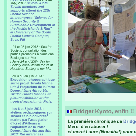
July, 2013:
several Alofa
Tuvalu members and
supports attend the 12th
Pacific Science
Intercongress "Science for
Human Security &
Sustainable Development in
the Pacific Islands & Rim"
at University of the South
Pacific Laucala Campus,
Suva, Fiji
- 24 et 25 juin 2013 : Sea for
Society, consultation des
parties prenantes à Nausicaa-
Boulogne sur Mer
/
June 24 and 25th: Sea for
Society consultation forum at
Nausicaa-Boulogne sur Mer.
- du 4 au 30 juin 2013 :
Exposition photographique
sur le projet Tuvalu Marine
Life à l'aquarium de la Porte
Dorée. /
June 4th to 30t,
2013h: Tuvalu Marine Life
picture exhibition at the
tropical aquarium in Paris.
- les 6 et 8 juin 2013 :
Bridget Kyoto, enfin !!
ateliers pédagogiques sur
Tuvalu et la biodiversité
marine par l'association
La première chronique de
Bridg
d'Ici et d'Ailleurs à
Merci d'en abuser !
l'aquarium de la Porte
Dorée. /
June 6th and 8th,
et merci Laure (Noualhat) pour ce
2013: Kid awareness