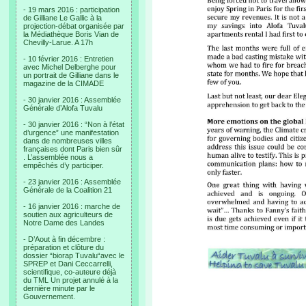
- 19 mars 2016 : participation
de Gilliane Le Gallic à la
projection-débat organisée par
la Médiathèque Boris Vian de
Chevilly-Larue. A 17h
- 10 février 2016 : Entretien
avec Michel Delberghe pour
un portrait de Gilliane dans le
magazine de la CIMADE
- 30 janvier 2016 : Assemblée
Générale d’Alofa Tuvalu
- 30 janvier 2016 : “Non à l’état
d’urgence” une manifestation
dans de nombreuses villes
françaises dont Paris bien sûr
. L’assemblée nous a
empêchés d’y participer.
- 23 janvier 2016 : Assemblée
Générale de la Coalition 21
- 16 janvier 2016 : marche de
soutien aux agriculteurs de
Notre Dame des Landes
- D’Aout à fin décembre :
préparation et clôture du
dossier “biorap Tuvalu“avec le
SPREP et Dani Ceccarrelli,
scientifique, co-auteure déjà
du TML Un projet annulé à la
dernière minute par le
Gouvernement.