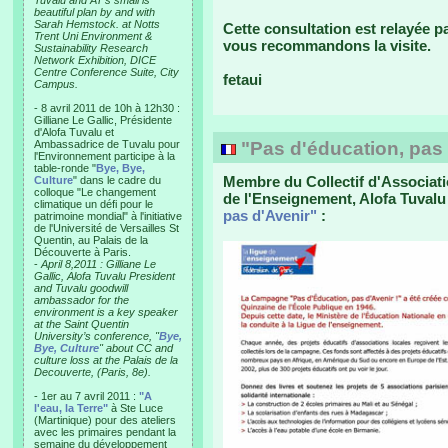
Tuvalu and AT’s small is
beautiful plan by and with
Sarah Hemstock. at Notts
Cette consultation est relayée p
Trent Uni Environment &
vous recommandons la visite.
Sustainability Research
Network Exhibition, DICE
Centre Conference Suite, City
fetaui
Campus.
- 8 avril 2011 de 10h à 12h30 :
Gilliane Le Gallic, Présidente
d'Alofa Tuvalu et
Ambassadrice de Tuvalu pour
"Pas d'éducation, pas 
l'Environnement participe à la
table-ronde "
Bye, Bye,
Membre du Collectif d'Associatio
Culture
" dans le cadre du
colloque "Le changement
de l'Enseignement, Alofa Tuval
climatique un défi pour le
pas d'Avenir"
:
patrimoine mondial" à l'initiative
de l'Université de Versailles St
Quentin, au Palais de la
Découverte à Paris.
-
April 8,2011 : Gilliane Le
Gallic, Alofa Tuvalu President
and Tuvalu goodwill
ambassador for the
environment is a key speaker
at the Saint Quentin
University’s conference, "
Bye,
Bye, Culture
" about CC and
culture loss at the Palais de la
Decouverte, (Paris, 8e).
- 1er au 7 avril 2011 :
"A
l'eau, la Terre"
à Ste Luce
(Martinique) pour des ateliers
avec les primaires pendant la
semaine du développement