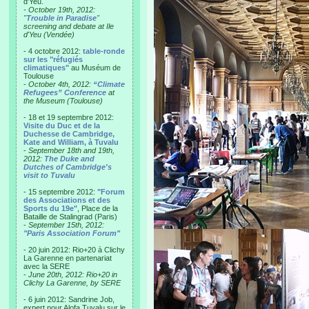
d'Yeu.
- October 19th, 2012:
"
Trouble in Paradise
"
screening and debate at Ile
d'Yeu (Vendée)
- 4 octobre 2012:
table-ronde
sur les "réfugiés
climatiques"
au Muséum de
Toulouse
-
October 4th, 2012:
“Climate
Refugees” Conference
at
the Museum (Toulouse)
- 18 et 19 septembre 2012:
Visite du Duc et de la
Duchesse de Cambridge,
Kate and William, à Tuvalu
-
September 18th and 19th,
2012:
The Duke and
Dutches of Cambridge's
visit to Tuvalu
- 15 septembre 2012:
"Forum
des Associations et des
Sports du 19e"
, Place de la
Bataille de Stalingrad (Paris)
-
September 15th, 2012:
"Paris Association Forum"
- 20 juin 2012: Rio+20 à Clichy
La Garenne en partenariat
avec la SERE
-
June 20th, 2012: Rio+20 in
Clichy La Garenne, by SERE
- 6 juin 2012: Sandrine Job,
expert pour Alofa Tuvalu sur le