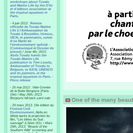
workshops about Tuvalu
and Marine Life by the D'Ici
et d'ailleurs association at
the tropical aquarium in
Paris.
- 4 juin 2013 :
Remise
officielle de Tuvalu Marine
Life à l'Ambassadeur de
Tuvalu à Bruxelles, Unesco,
UICN, et partenaires, suivie
d'un Mardi de
l'environnement spécial
. -
(
Communiqué
et
Dossier de
presse
) /
June 4th, 2013:
Alofa Tuvalu hands the
Tuvalu Marine Life
publication to Tine Leuelu,
Ambassador of Tuvalu to
Belgium, to IUCN, UNESCO
and its partners, at the
tropical aquarium in Paris.
-
Press release
- 26 mai 2013 : Vide-Grenier
de la Butte Bergeyre (Paris
19e) /
May 26th, 2013:
Bergeyre hill back yard sale.
One of the many beautif
- 29 mars 2013: 19e édition du
Festival Ciné
Environnement
, Alofa en
débat après la projection du
film, "Les bêtes du Sud
sauvage" à Sées (61). /
Mars
29th, 2013: "Beasts of the
Southern Wild" screening and