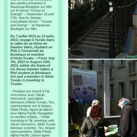
des parties prenantes à
Nausicaa-Boulogne sur Mer
sur le thème "Océan et
Energie". /
September 16 and
17th: Sea for Society
consultation forum - "Ocean
and Energy" - at Nausicaa-
Boulogne sur Mer.
Du 7 juillet 2013 au 13 août,
2013, voyage à Tuvalu dans
le cadre de sa thèse de
Damien Vallot, étudiant en
PhD à l'Université de
Bordeaux et membre
d'Alofa Tuvalu : /
From July
7th, 2013 to August 13th,
2013, within the frame of
his thesis Damien Vallot, a
Phd student at Bordeaux
Uni and a member of Alofa
Tuvalu is traveling to
Tuvalu:
- Pendant son transit à Fiji :
rencontres avec Sarah
Hemstock, spécialiste
biomasse d’Alofa Tuvalu, Teu,
représentante sur le biogaz,
Eliala Fihaki, Agent de liaison
pour Alpha Pacific Navigation
et membre d’Alofa.. /
While
transiting in Fiji: meetings with
Sarah Hemstock, Alofa Tuvalu
biomass scientist, Teu, biogas
representative, Eliala Fihaki,
Alpha Pacific Liaison agent