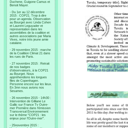
Duchene, Guigone Camus et
Benoit Mayer.
- Du 1er au 12 décembre
2015 : COP21. Trop à dire
pour un agenda. Observation
au Bourget avec Linda Cohen
et Laurent Leguyader et
representation dans les
assemblées de la coalition et
autres associations par Maria
Vives, notre très jeune amie
catalane.
- 29 novembre 2015 : marche
de la Coalition Climat 21 dans
les rues de Paris.
- 27 novembre 2015 : Retrait
de nos badges
d’observateurs, à la COP21
au Bourget. Nous
appréhendions les longues
files de Copenhagen.
Personne encore sur les lieux.
En 3mn nous avions nos
Sesames.
- 26 novembre 2015 - 14h30 :
Intervention de Gilliane Le
Gallic sur France Tv Outre-
mer Première dans l'émission
Transversal Environnement
sur le thème "COP21 : les
enjeux pour l'Outre-mer".
- 25novembre 2015 :