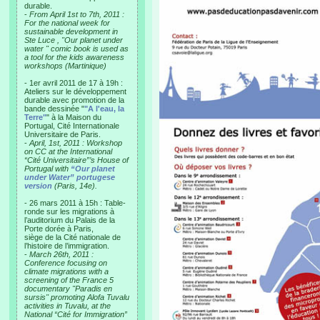
durable.
-
From April 1st to 7th, 2011 :
For the national week for
sustainable development in
Ste Luce , "Our planet under
water " comic book is used as
a tool for the kids awareness
workshops (Martinique)
- 1er avril 2011 de 17 à 19h :
Ateliers sur le développement
durable avec promotion de la
bande dessinée "
"A l'eau, la
Terre"
" à la Maison du
Portugal, Cité Internationale
Universitaire de Paris.
-
April, 1st, 2011 : Workshop
on CC at the International
“Cité Universitaire”’s House of
Portugal with
“Our planet
under Water” portugese
version
(Paris, 14e).
- 26 mars 2011 à 15h : Table-
ronde sur les migrations à
l’auditorium du Palais de la
Porte dorée à Paris,
siège de la Cité nationale de
l’histoire de l’immigration.
-
March 26th, 2011 :
Conference focusing on
climate migrations with a
screening of the France 5
documentary "Paradis en
sursis" promoting Alofa Tuvalu
activities in Tuvalu, at the
National “Cité for Immigration”