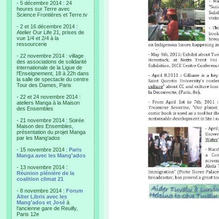
- 5 décembre 2014 : 24
heures sur Terre avec
Science Frontières et Terre.tv
- 2 et 16 décembre 2014 :
Atelier Our Life 21, prises de
vue 1/4 et 2/4 à la
ressourcerie
- 22 novembre 2014 : village
des associations de solidarité
internationale de la Ligue de
l'Enseignement, 18 à 22h dans
la salle de spectacle du centre
Tour des Dames, Paris
- 22 et 24 novembre 2014 :
ateliers Manga à la Maison
des Ensembles
- 21 novembre 2014 : Soirée
Maison des Ensembles,
présentation du projet Manga
par les Mang'ados
- 15 novembre 2014 :
Paris
Manga avec les Mang'ados
- 13 novembre 2014 :
Réunion plénière de la
coalition climat 21
- 8 novembre 2014 :
Forum
Alter Libris avec les
Mang'ados et José
à
l'ancienne gare de Reuilly,
Paris 12e