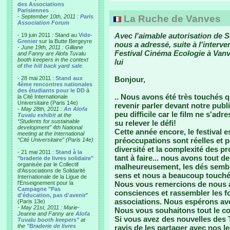
des Associations
Parisiennes
-
September 10th, 2011 :
Paris
La Ruche de Vanves
Association Forum
Avec l'aimable autorisation de 
- 19 juin 2011 : Stand au
Vide-
Grenier
sur la Butte Bergeyre
nous a adressé, suite à l'interve
-
June 19th, 2011 : Gilliane
Festival Cinéma Ecologie à Vanve
and Fanny are Alofa Tuvalu
booth keepers in the context
lui
of
the hill back yard sale
.
- 28 mai 2011 :
Stand aux
Bonjour,
4ème rencontres nationales
des étudiants pour le DD
à
.. Nous avons été très touchés qu
la Cité Internationale
Universitaire (Paris 14e)
revenir parler devant notre publ
-
May 28th, 2011 :
An Alofa
peu difficile car le film ne s'ad
Tuvalu exhibit
at the
“Students for sustainable
su relever le défi!
development” 4th National
Cette année encore, le festival 
meeting at the International
préoccupations sont réelles et p
“Cité Universitaire” (Paris 14e)
diversité et la complexité des pro
- 21 mai 2011 :
Stand à la
tant à faire... nous avons tout 
"braderie de livres solidaire"
organisée par le Collectif
malheureusement, les dés semblen
d'Associations de Solidarité
sens et nous a beaucoup touché
Internationale de la Ligue de
l'Enseignement pour la
Nous vous remercions de nous avo
Campagne "Pas
consciences et rassembler les f
d'éducation, pas d'avenir
"
associations. Nous espérons avo
(Paris 13e)
-
May 21st, 2011 : Marie-
Nous vous souhaitons tout le co
Jeanne and Fanny are
Alofa
Si vous avez des nouvelles des 
Tuvalu booth keepers"
at
the
"Braderie de livres
ravis de les partager avec nos l