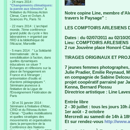
- 24 mars 2014 :
"Changements climatiques:
la parole aux témoins"
à
l'initiative du Réseau Action
Notre copine Line, membre d'Alo
Climat, Care et Oxfam. A
travers le Paysage” :
Sciences Po, Paris 7è
- 22 mars 2014 : L'archipel
LES COMPTOIRS ARLESIENS 
monde, 7ème conférence
grand public du cycle « Iles
laboratoires » organisé par
Dates : du 02/07/2011 au 02/10/2
l'IRD à la bibliothèque de
Lieu: COMPTOIRS ARLESIENS
l’Alcazar, Marseille
2 rue Jouvène place Honoré Clai
- 5 mars 2014 : " La Solidarité
Internationale : de la
TIRAGES ORIGINAUX ET PROJ
sensibilisation à l'action, dans
quelles dynamiques
éducatives se situer ?
7 jeunes femmes photographes, 
Echanges et réflexions sur la
place de l'engagement en
Julie Pradier, Emilie Reynaud, M
France et à l'étranger ;
en compagnie de Sabine Delcou
présentation d'outils et
projet coopératif parrainé par 
d'actions pédagogiques ".
Séminaire jeunesse à
Kenna, Bernard Plossu
l'initiative de la Ligue de
Directrice artistique : Line Lave
l'Enseignement Fédération de
Paris
Entrée libre
- 30 et 31 janvier 2014 :
2 - 30 juillet : tous les jours 10h
Séminaire à l'initiative d'Attac,
CRID et du Réseau Action
1er août - 2 octobre
Climat - "Quelles mobilisations
Mercredi au samedi de 14h à 18
et quelles stratégies des
mouvements et organisations
Et sur rendez-vous
http://www.
dans la perspective de la
Conférence des Nations-