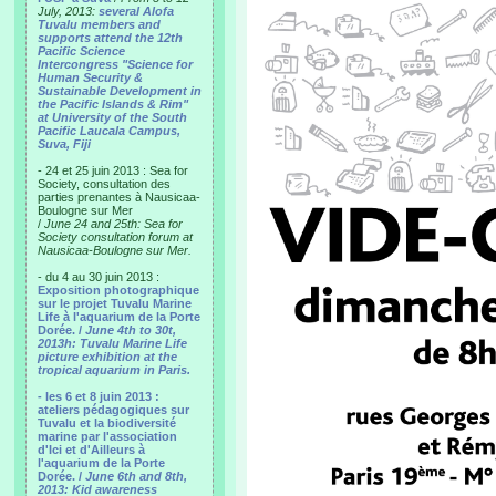
July, 2013:
several Alofa
Tuvalu members and
supports attend the 12th
Pacific Science
Intercongress "Science for
Human Security &
Sustainable Development in
the Pacific Islands & Rim"
at University of the South
Pacific Laucala Campus,
Suva, Fiji
- 24 et 25 juin 2013 : Sea for
Society, consultation des
parties prenantes à Nausicaa-
Boulogne sur Mer
/
June 24 and 25th: Sea for
Society consultation forum at
Nausicaa-Boulogne sur Mer.
- du 4 au 30 juin 2013 :
Exposition photographique
sur le projet Tuvalu Marine
Life à l'aquarium de la Porte
Dorée. /
June 4th to 30t,
2013h: Tuvalu Marine Life
picture exhibition at the
tropical aquarium in Paris.
- les 6 et 8 juin 2013 :
ateliers pédagogiques sur
Tuvalu et la biodiversité
marine par l'association
d'Ici et d'Ailleurs à
l'aquarium de la Porte
Dorée. /
June 6th and 8th,
2013: Kid awareness