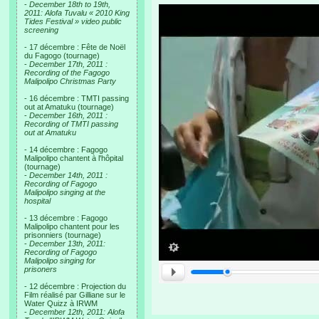
-
December 18th to 19th,
2011: Alofa Tuvalu « 2010 King
Tides Festival » video public
screening
- 17 décembre : Fête de Noël
du Fagogo (tournage)
-
December 17th, 2011 :
Recording of the Fagogo
Malipolipo Christmas Party
- 16 décembre : TMTI passing
out at Amatuku (tournage)
-
December 16th, 2011 :
Recording of TMTI passing
out at Amatuku
- 14 décembre : Fagogo
Malipolipo chantent à l'hôpital
(tournage)
-
December 14th, 2011 :
Recording of Fagogo
Malipolipo singing at the
hospital
- 13 décembre : Fagogo
Malipolipo chantent pour les
prisonniers (tournage)
-
December 13th, 2011:
Recording of Fagogo
Malipolipo singing for
prisoners
- 12 décembre : Projection du
Film réalisé par Gilliane sur le
Water Quizz à IRWM
-
December 12th, 2011: Alofa