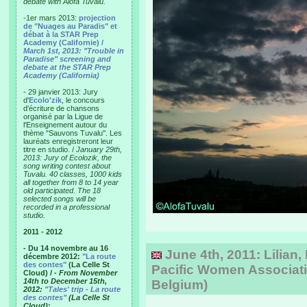
debate with Alofa Tuvalu.
-1er mars 2013:
projection
de "Nuages au Paradis" et
débat à la STAR Prep
Academy (Californie) /
March 1st, 2013: "Trouble in
Paradise" screening and
debate at the STAR Prep
Academy (California)
- 29 janvier 2013: Jury
d'
Ecolo'zik
, le concours
d'écriture de chansons
organisé par la Ligue de
l'Enseignement autour du
thème "Sauvons Tuvalu". Les
lauréats enregistreront leur
titre en studio. /
January 29th,
2013: Jury of Ecolozik, the
song writing contest about
Tuvalu. 40 classes, 1000 kids
all together from 8 to 14 year
old participated. The 18
selected songs will be
recorded in a professional
studio.
2011 - 2012
- Du 14 novembre au 16
June 4th, 2011: Lilian, 
décembre 2012:
"La route
des contes"
(La Celle St
Pacific Women Associati
Cloud) /
- From November
14th to December 15th,
Belgium)
2012:
"Tales' trip - La route
des contes"
(La Celle St
Cloud)
: