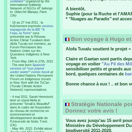
solidaire"
organized by the
International Solidarity
A bientôt,
Network of NGOs AT belongs
to. (Marché Blanqui, Paris
Sophie (pour la Ruche et l'AMA
13e)
*
"Nuages au Paradis" est access
- 16 au 27 mai 2011 : la
fraîchement imprimée
version
espagnole de la BD "A
l'eau, la Terre"
sera
présentée par le Réseau
Bon voyage à Hugo et
Action Climat Tuvaluen dont
Alofa Tuvalu est membre, au
Forum Permanent des
Alofa Tuvalu soutient le projet « 
Nations Unies sur les
Questions Indigènes à New
York.
Claire et Gaetan sont partis de
-
From May 16th to 27th, 2011
voyage en voilier
"Au Fil des Mi
: The new born
Spanish
sensibiliser petits et grands a
version of “our planet
under water” comic book
at
bord, quelques centaines de
ban
the United Nations Permanent
Forum on Indigenous Issues
in New York with the TuCan
Bonne chance à eux ! .. et bon
(Tuvalu Climate Action
Network) representatives.
- 4 mai 2011: Sarah Hemstock
tient un stand Alofa et
Stratégie Nationale pou
présente "Small is Beautiful"
dans le cadre de l'exposition
Donnez votre avis !
du réseau de recherche en
environnement et
développement durable de
Vous avez jusqu'au 15 avril pour
l'Université de Notts Trent
Ministère du Développement Dura
(Uk).
-
May 4th, 2011: Exhibit about
biodiversité 2011-2020.