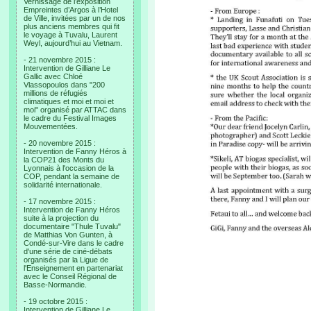
Vernissage de l’exposition
Empreintes d’Argos à l’Hotel
de Ville, invitées par un de nos
plus anciens membres qui fit
le voyage à Tuvalu, Laurent
Weyl, aujourd’hui au Vietnam.
- 21 novembre 2015 :
Intervention de Gilliane Le
Gallic avec Chloé
Vlassopoulos dans "200
millions de réfugiés
climatiques et moi et moi et
moi" organisé par ATTAC dans
le cadre du Festival Images
Mouvementées.
- 20 novembre 2015 :
Intervention de Fanny Héros à
la COP21 des Monts du
Lyonnais à l'occasion de la
COP, pendant la semaine de
solidarité internationale.
- 17 novembre 2015 :
Intervention de Fanny Héros
suite à la projection du
documentaire "Thule Tuvalu"
de Matthias Von Gunten, à
Condé-sur-Vire dans le cadre
d'une série de ciné-débats
organisés par la Ligue de
l'Enseignement en partenariat
avec le Conseil Régional de
Basse-Normandie.
- 19 octobre 2015 :
Intervention de Gilliane Le