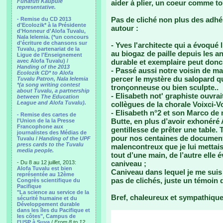
Funafuti Kaupule
aider à plier, un coeur comme to
representative.
Pas de cliché non plus des adhér
- Remise du CD 2013
d'Ecolozik* à la Présidente
autour :
d'Honneur d'Alofa Tuvalu,
Nala Ielemia. (*un concours
d'écriture de chansons sur
- Yves l'architecte qui a évoqué 
Tuvalu, partenariat de la
au biogaz de paille depuis les a
Ligue de l'Enseignement
avec Alofa Tuvalu) /
durable et exemplaire peut donc a
Handing of the 2013
- Passé aussi notre voisin de ma
Ecolozik CD* to Alofa
percer le mystère du salopard q
Tuvalu Patron, Nala Ielemia
*(a song writing contest
tronçonneuse ou bien sculpte..
about Tuvalu, a partnership
- Elisabeth not' graphiste ouvra
between The Education
League and Alofa Tuvalu).
collègues de la chorale Voixci-Vo
- Elisabeth n°2 et son Marco de 
- Remise des cartes de
Butte, en plus d’avoir exhonéré 
l'Union de la la Presse
Francophone aux
gentillesse de prêter une table. T
journalistes des Médias de
pour nos centaines de documen
Tuvalu /
Handing of the UPF
press cards to the Tuvalu
malencontreux que je lui mettais 
media people.
tout d’une main, de l’autre elle 
- Du 8 au 12 juillet, 2013:
caniveau ;
Alofa Tuvalu est bien
Caniveau dans lequel je me suis 
représentée au 12ème
pas de clichés, juste un témoin q
Congrès scientifique du
Pacifique
"La science au service de la
Bref, chaleureux et sympathique, 
sécurité humaine et du
Développement durable
dans les îles du Pacifique et
les côtes", Campus de
l'USP à Suva
/
From 8 to 12