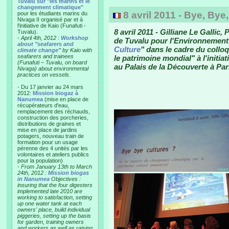
Tuvalu sur "les marins et le
changement climatique"
8 avril 2011 - Bye, Bye
pour les étudiants marins du
Nivaga II organisé par et à
l'initiative de Kaio (Funafuti -
8 avril 2011 - Gilliane Le Gallic
Tuvalu).
-
April 4th, 2012 :
Workshop
de Tuvalu pour l'Environnement p
about "seafarers and
Culture
" dans le cadre du collo
climate change"
by Kaio with
seafarers and trainees
le patrimoine mondial" à l'initiat
(Funafuti – Tuvalu, on board
au Palais de la Découverte à Par
Nivaga) about environmental
practices on vessels.
- Du 17 janvier au 24 mars
2012:
Mission biogaz à
Nanumea
(mise en place de
récupérateurs d'eau,
remplacement des réchauds,
construction des porcheries,
distributions de graines et
mise en place de jardins
potagers, nouveau train de
formation pour un usage
pérenne des 4 unités par les
volontaires et ateliers publics
pour la population)
-
From January 13th to March
24th, 2012 :
Mission biogas
in Nanumea
Objectives :
insuring that the four digesters
implemented late 2010 are
working to satisfaction, setting
up one water tank at each
owners' place, build individual
piggeries, setting up the basis
for garden, training owners
and workers as well as raising