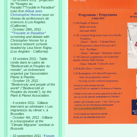
- 28 octobre 2011 : projection
de "Nuages au
Paradis"/"Trouble in Paradise"
suivi d'un
débat avec
Christopher Horner
pour un
réseau de professeurs de
sciences à Los Angeles
(Californie).
-
October 28th, 2011 :
"
"Trouble in Paradise"
screening and debate with
Christopher Horner for a
science network schools
headed by Lisa Niver Rajna.
(Los Angeles - California).
- 19 octobre 2011 : Table-
ronde dans le cadre de
"Biodiversité et Peuples du
monde", un événement
organisé par l'association
Plante & Planète.
-
October 19, 2011 :
"Biodiversity and people of the
world" ("Biodiversité et
Peuples du monde"), by the
Plant & Planet Association.
- 4 octobre 2011 : Gilliane
intervient au séminaire « Les
migrant(e)s du climat », à
Bruxelles
-
October 4th, 2011 : Gilliane
is a keyspeaker at the
"Climate Migrants" seminar in
Brussels
- 10 septembre 2011 :
Forum