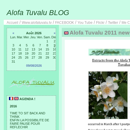
Alofa Tuvalu BLOG
/
/
/
/
/
/
Accueil
Www.alofatuvalu.tv
FACEBOOK
You Tube
Flickr
Twitter
Me C
Alofa Tuvalu 2011 newsl
«
Août 2026
»
Lun.
Mar.
Mer.
Jeu.
Ven.
Sam.
Dim.
1
2
3
4
5
6
7
8
9
10
11
12
13
14
15
16
17
18
19
20
21
22
23
24
25
26
27
28
29
30
31
09/08/2026
AGENDA !
2016
TIME TO SIT BACK AND
THINK
ENFIN LA POSSIBILITE DE
FAIRE PAUSE POUR
REFLECHIR