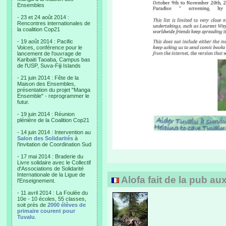
Ensembles
- 23 et 24 août 2014 :
Rencontres internationales de
la coalition Cop21
- 19 août 2014 : Pacific
Voices, conférence pour le
lancement de l'ouvrage de
Karibaiti Taoaba, Campus bas
de l'USP, Suva-Fiji Islands
- 21 juin 2014 : Fête de la
Maison des Ensembles,
présentation du projet "Manga
Ensemble" - reprogrammer le
futur.
- 19 juin 2014 : Réunion
plénière de la Coalition Cop21
- 14 juin 2014 : Intervention au
Salon des Solidarités
à
l'invitation de Coordination Sud
- 17 mai 2014 : Braderie du
Livre solidaire avec le Collectif
d'Associations de Solidarité
Internationale de la Ligue de
Alofa fait de la pub au
l'Enseignement.
- 11 avril 2014 : La Foulée du
10e - 10 écoles, 55 classes,
soit près de
2000 élèves de
primaire courent pour
Tuvalu
.