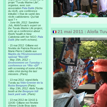
projet "Tuvalu Marine Life",
organise, avec son
association
Pala Dalik
(l’écho
du récif), une conférence
intitulée « Etat de santé des
récifs calédoniens: Qui fait
quoi ? »
-
June 6th, 2012: Sandrine
Job, AlofaTuvalu’s expert on
the Tuvalu Marine Life project,
21 mai 2011 : Alofa Tuva
sets up a conference about
Reefs’ health in New
Caledonia with her NGO:
Pala
Dalik
(the reef’s echoes).
- 15 mai 2012: Gilliane est
l'invitée de Patricia Ricard et
Marie-Pierre Cabello aux
Mardis de l'Environnement
spécial "Rio+20"
-
May 15th, 2012:
«
Environment on Tuesday »
conference on “Rio +20”
with screening of some of the
video shot during the last
missions. (Paris)
- 13 mai 2012: stand Alofa
Tuvalu au
Vide-Grenier de la
Butte Bergeyre
(Paris)
-
May 13th, 2012: Alofa Tuvalu
booth at the
Bergeyre hill
back yard sale
. (Paris)
- 13 mai 2012 de 11h10 à
11h30: Gilliane est l'invitée
d'Anne Cécile Bras dans