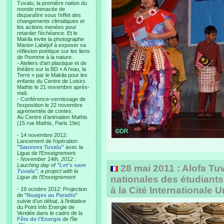
Tuvalu, la première nation du
monde menacée de
disparaître sous l’effet des
changements climatiques et
les actions menées pour
retarder l’échéance. Et le
Makila invite la photographe
Marion Labéjof à exposer sa
réflexion poétique sur les liens
de l’homme à la nature.
- Ateliers d’art plastique et de
théâtre sur la BD « A l’eau, la
Terre » par le Makila pour les
enfants du Centre de Loisirs
Mathis le 21 novembre après-
midi.
- Conférence-vernissage de
l’exposition le 22 novembre
agrémentée de contes.
Au Centre d’animation Mathis
(15 rue Mathis, Paris 19e)
- 14 novembre 2012:
Lancement de l'opération
"Sauvons Tuvalu"
avec la
Ligue de l'Enseignement
- November 14th, 2012 :
Lauching day of
"Let's save
28 mai 2011 : Alofa Tu
Tuvalu"
, a project with la
Ligue de l'Enseignement
nationales des étudiant
à la Cité Internationale U
- 19 octobre 2012: Projection
de "
Nuages au Paradis
"
suivie d'un débat, à l'initiative
du Point Info Energie de
Vendée dans le cadre de la
Fête de l'Energie
de l'île