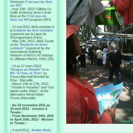
l'émission
C'est pas du Vent
sur RFI
-
may 13th, 2012: Gilliane Le
Gallic invited by Anne-Cécile
Bras at the
C'est pas du
Vent sur RFI
program (RFI)
- 12 mai 2012: Alofa participe à
la
braderie du livre solidaire
organisée par la Ligue de
l'Enseignement (Paris)
-
May 12th, 2012: Alofa Tuvalu
at the
"Braderie de livres
solidaire"
organized by the
International Solidarity
Network of NGOs AT belongs
to. (Blanqui Market, Paris 13e)
- 14 au 17 mars 2012:
"
Nuages au Paradis
" et
la
BD "A l'eau, la Terre"
au
Forum Alternatif Mondial de
l'Eau - Marseille.
-
March 14th to 17th, 2012:
"Trouble in Paradise” and “Our
planet under Water”, at the
Alternative World Water
Forum (Marseille).
- Du 24 novembre 2011 au
10 avril 2012 - mission à
Tuvalu :
- From November 24th, 2011
to April 10th, 2012 - Mission
in Tuvalu :
- 4 avril 2012 :
Atelier Alofa