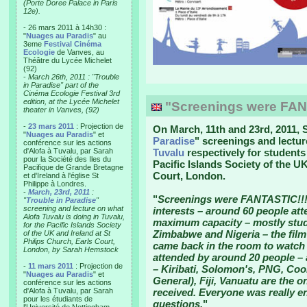
(Porte Doree Palace in Paris
12e).
- 26 mars 2011 à 14h30 :
"
Nuages au Paradis
" au
3eme
Festival Cinéma
Ecologie
de Vanves, au
Théâtre du Lycée Michelet
(92)
-
March 26th, 2011 : "Trouble
in Paradise" part of the
Cinéma Ecologie Festival 3rd
edition, at the Lycée Michelet
"Screenings were FAN
theater in Vanves, (92)
-
23 mars 2011
: Projection de
On March, 11th and 23rd, 2011,
"
Nuages au Paradis
" et
Paradise
" screenings and lectu
conférence sur les actions
d'Alofa à Tuvalu, par Sarah
Tuvalu
respectively for students
pour la Société des Iles du
Pacific Islands Society of the UK
Pacifique de Grande Bretagne
Court, London.
et d'Ireland à l'église St
Philippe à Londres.
-
March, 23rd, 2011
:
"
Screenings were FANTASTIC!!!
"
Trouble in Paradise
"
screening and lecture on what
interests – around 60 people a
Alofa Tuvalu is doing in Tuvalu,
maximum capacity – mostly stude
for the Pacific Islands Society
Zimbabwe and Nigeria – the fil
of the UK and Ireland at St
Philips Church, Earls Court,
came back in the room to watch 
London, by Sarah Hemstock
attended by around 20 people – 
-
11 mars 2011
: Projection de
– Kiribati, Solomon's, PNG, Cook
"
Nuages au Paradis
" et
General), Fiji, Vanuatu are the o
conférence sur les actions
d'Alofa à Tuvalu, par Sarah
received. Everyone was really en
pour les étudiants de
questions.
"