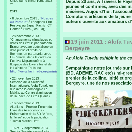
Unies sur le climat Paris 2015
Depuis 20 ans, À Travers le Pay
?"
jeunes et confirmés, avec des in
mécènes. Aujourd’hui, l’associat
2013
Comptoirs arlésiens de la jeune
- 8 décembre 2013 :
"Nuages
auteurs ouverte aux amateurs d
au Paradis"
à l'Ecopass Film
Festival au Japan Pacific ICT
Center à Suva (Iles Fidji)
- 28 novembre 2013 :
"Changements climatiques et
19 juin 2011 : Alofa Tu
droits des états" par Natacha
Bracq, avocate spécialisée en
Bergeyre
droit public et droits de
l'homme, en partenariat avec
La Cimade, dans le cadre du
An Alofa Tuvalu exhibit in the co
Festival Migrant'scène à
l'Espace des Diversités et de
Sympathique notre journée sur l
la Laïcité de Toulouse.
http://www.lacimade.org/minisites/migrantscene
(BD, ADEME, RAC etc) / mi-grenie
grenier de la colline, initié et o
- 22 novembre 2013 :
Semaine de la Solidarité
Bergeyre, une de nos associatio
Internationale, Alofa Tuvalu en
duo avec la compagnie Le
Makila, au Centre d'animation
de la Place de Fêtes (Paris)
- 16 novembre 2013 :
Alterlibris - Premier Forum du
Livre des Associations -
Présentation de la BD "A l'eau,
la Terre" et de la publication
"Tuvalu Marine Life".
- 16 et 17 septembre 2013 :
Sea for Society, consultation