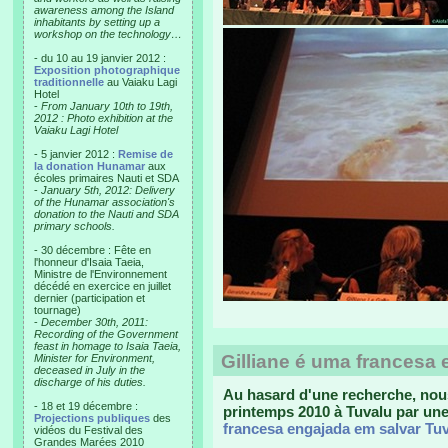
awareness among the Island
inhabitants by setting up a
workshop on the technology…
- du 10 au 19 janvier 2012 :
Exposition photographique
traditionnelle
au Vaiaku Lagi
Hotel
-
From January 10th to 19th,
2012 : Photo exhibition at the
Vaiaku Lagi Hotel
- 5 janvier 2012 :
Remise de
la donation Hunamar
aux
écoles primaires Nauti et SDA
-
January 5th, 2012: Delivery
of the Hunamar association's
donation to the Nauti and SDA
primary schools.
- 30 décembre : Fête en
l'honneur d'Isaia Taeia,
Ministre de l'Environnement
décédé en exercice en juillet
dernier (participation et
tournage)
-
December 30th, 2011:
Recording of the Government
feast in homage to Isaia Taeia,
Gilliane é uma francesa
Minister for Environment,
deceased in July in the
discharge of his duties.
Au hasard d'une recherche, nou
- 18 et 19 décembre :
printemps 2010 à Tuvalu par un
Projections publiques
des
francesa engajada em salvar Tu
vidéos du Festival des
Grandes Marées 2010