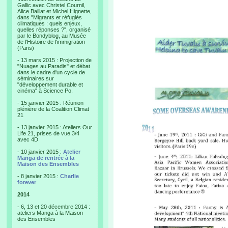
Gallic avec Christel Cournil,
Alice Baillat et Michel Hignette,
dans "Migrants et réfugiés
climatiques : quels enjeux,
quelles réponses ?", organisé
par le Bondyblog, au Musée
de l'Histoire de l'immigration
(Paris)
- 13 mars 2015 : Projection de
"Nuages au Paradis" et débat
dans le cadre d'un cycle de
séminaires sur
"développement durable et
cinéma" à Science Po.
- 15 janvier 2015 : Réunion
plénière de la Coalition Climat
21
- 13 janvier 2015 : Ateliers Our
Life 21, prises de vue 3/4
avec 4D
- 10 janvier 2015 :
Atelier
Manga de rentrée à la
Maison des Ensembles
- 8 janvier 2015 :
Charlie
forever
2014
- 6, 13 et 20 décembre 2014 :
ateliers Manga à la Maison
des Ensembles