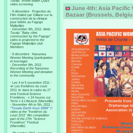
Tuvalu "IRWM Water Quizz"
video screening
June 4th: Asia Pacifi
- 9 décembre : Projection du
Bazaar (Brussels, Belgi
Film réalisé par Gilliane sur la
construction de la clinique
pour bébés au Fagogo
Malipolipo
-
December 9th, 2011: Alofa
Tuvalu' "Baby clinic
construction by the Fagogo"
video is projected to the
Fagogo Malipolipo club
Members
- 8 décembre : Nanumea
Women Meeting (participation
et tournage)
-
December 8th, 2011:
Recording of the Nanumea
Women Meeting and donation
to the community.
- Les 4 et 5 novembre 2011 :
≪ Les frontières du court
2011 ≫ dans le cadre du 27
eme Festival Science
Frontières - « 24 heures sur
Terre » à L’Alcazar (Marseille).
-
November 4th to 5th, 2011 :
"Tuvalu Earth hour 2009" !!
video at the "frontières du
court 2011" film competition
part of the 27th "Science
Frontières" Festival
(Marseille).