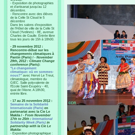
- Exposition de photographies
et d’artisanat jusqu’au 12
décembre.
- Rencontre avec des élèves
de la Celle St Cloud le 5
décembre
Dans les salons d’exposition
de l’Hôtel de ville de la Celle St
Cloud (Yvelines) - 8E, avenue
Charles de Gaulle. Entrée libre
tous les jours de 15h à 18h00.
- 29 novembre 2012 :
Rencontre-débat sur les
changements climatiques à
Pantin (Paris) /
- November
29th, 2012 : Climate Change
conference (Paris)
:
"Le changement
climatique: où en sommes-
nous?"
avec Hervé Le Treut,
climatologue, membre du
GIEC. Salle polyvalente de
l’Ecole Saint-Exupéry - 40,
quai de l’Aisne. A 18h30,
entrée libre.
- 17 au 25 novembre 2012 :
Semaine de la Solidarité
Internationale (Paris)
en
partenariat avec la Cie Le
Makila /
- From November
17th to 25th :
International
Solidarity Week (Paris)
in
partnership with la Cie Le
Makila
:
- Exposition photographique :