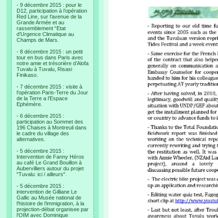
- 9 décembre 2015 : pour le
D12, participation à l’opération
Red Line, sur l’avenue de la
Grande Armée et au
rassemblement “Etat
d’Urgence Climatique au
Champs de Mars.
- 8 décembre 2015 : un petit
tour en bus dans Paris avec
notre amie et trésorière d’Alofa
Tuvalu à Tuvalu, Risasi
Finikaso.
- 7 décembre 2015 : visite à
l’opération Paris-Terre du Jour
de la Terre a l’Espace
Ephémère.
- 6 décembre 2015 :
participation au Sommet des
196 Chaises à Montreuil dans
le cadre du village des
alternatives.
- 5 décembre 2015 :
Intervention de Fanny Héros
au café Le Grand Bouillon à
Aubervilliers autour du projet
"Tuvalu: ici / ailleurs".
- 5 décembre 2015 :
intervention de Gilliane Le
Gallic au Musée national de
l’histoire de l’immigration, à la
projection-débat organisee par
l’OIM avec Dominique