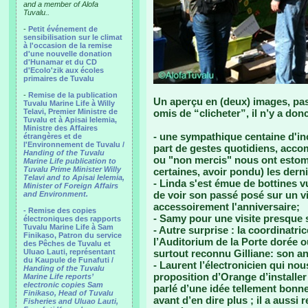
and a member of Alofa
Tuvalu..
-
Petit événement de
sensibilisation sur le climat
à l'occasion de la remise
d'une nouvelle donation
d'Hunamar et du CD
d'Ecolo'zik aux écoles
primaires de Tuvalu
-
Remise de la publication
Un aperçu en (deux) images, pas
Tuvalu Marine Life à Willy
Telavi, Premier Ministre de
omis de “clicheter”, il n’y a don
Tuvalu et à Apisai Ielemia,
Ministre des Affaires
- une sympathique centaine d'inc
étrangères et de
l'Environnement de Tuvalu /
part de gestes quotidiens, acco
Handing of the Tuvalu
ou "non mercis" nous ont estoma
Marine Life publication to
Tuvalu Prime Minister Willy
certaines, avoir pondu) les derni
Telavi and to Apisai Ielemia,
- Linda s'est émue de bottines v
Minister of Foreign Affairs
de voir son passé posé sur un vi
and Environment.
accessoirement l'anniversaire;
- Remise des copies
- Samy pour une visite presque
électroniques des rapports
Tuvalu Marine Life à Sam
- Autre surprise : la coordinatri
Finikaso, Patron du service
l’Auditorium de la Porte dorée où
des Pêches de Tuvalu et
Uluao Lauti, représentant
surtout reconnu Gilliane: son an
du Kaupule de Funafuti /
- Laurent l’électronicien qui nou
Handing of the Tuvalu
proposition d’Orange d’installer
Marine Life reports’
electronic copies Sam
parlé d’une idée tellement bonne
Finikaso, Head of Tuvalu
avant d’en dire plus ; il a auss
Fisheries and Uluao Lauti,