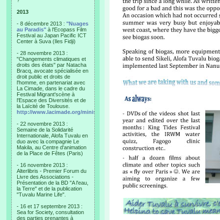
?"
2013
- 8 décembre 2013 :
"Nuages
au Paradis"
à l'Ecopass Film
Festival au Japan Pacific ICT
Center à Suva (Iles Fidji)
- 28 novembre 2013 :
"Changements climatiques et
droits des états" par Natacha
Bracq, avocate spécialisée en
droit public et droits de
l'homme, en partenariat avec
La Cimade, dans le cadre du
Festival Migrant'scène à
l'Espace des Diversités et de
la Laïcité de Toulouse.
http://www.lacimade.org/minisites/migrantscene
- 22 novembre 2013 :
Semaine de la Solidarité
Internationale, Alofa Tuvalu en
duo avec la compagnie Le
Makila, au Centre d'animation
de la Place de Fêtes (Paris)
- 16 novembre 2013 :
Alterlibris - Premier Forum du
Livre des Associations -
Présentation de la BD "A l'eau,
la Terre" et de la publication
"Tuvalu Marine Life".
- 16 et 17 septembre 2013 :
Sea for Society, consultation
des parties prenantes à