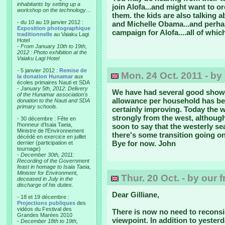
inhabitants by setting up a
join Alofa...and might want to o
workshop on the technology…
them. the kids are also talking 
- du 10 au 19 janvier 2012 :
and Michelle Obama...and perhap
Exposition photographique
campaign for Alofa....all of whi
traditionnelle
au Vaiaku Lagi
Hotel
-
From January 10th to 19th,
2012 : Photo exhibition at the
Vaiaku Lagi Hotel
- 5 janvier 2012 :
Remise de
Mon. 24 Oct. 2011 - by 
la donation Hunamar
aux
écoles primaires Nauti et SDA
-
January 5th, 2012: Delivery
We have had several good shower
of the Hunamar association's
allowance per household has been
donation to the Nauti and SDA
primary schools.
certainly improving. Today the 
strongly from the west, although
- 30 décembre : Fête en
l'honneur d'Isaia Taeia,
soon to say that the westerly se
Ministre de l'Environnement
there's some transition going on
décédé en exercice en juillet
Bye for now. John
dernier (participation et
tournage)
-
December 30th, 2011:
Recording of the Government
feast in homage to Isaia Taeia,
Minister for Environment,
Thur. 20 Oct. - by our 
deceased in July in the
discharge of his duties.
Dear Gilliane,
- 18 et 19 décembre :
Projections publiques
des
vidéos du Festival des
There is now no need to reconsid
Grandes Marées 2010
viewpoint. In addition to yesterd
-
December 18th to 19th,