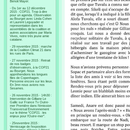
Benoit Mayer.
- Du 1er au 12 décembre
2015 : COP21. Trop à dire
pour un agenda. Observation
au Bourget avec Linda Cohen
et Laurent Leguyader et
representation dans les
assemblées de la coalition et
autres associations par Maria
Vives, notre très jeune amie
catalane.
- 29 novembre 2015 : marche
de la Coalition Climat 21 dans
les rues de Paris.
- 27 novembre 2015 : Retrait
de nos badges
d’observateurs, à la COP21
au Bourget. Nous
appréhendions les longues
files de Copenhagen.
Personne encore sur les lieux.
En 3mn nous avions nos
Sesames.
- 26 novembre 2015 - 14h30 :
Intervention de Gilliane Le
Gallic sur France Tv Outre-
mer Première dans l'émission
Transversal Environnement
sur le thème "COP21 : les
enjeux pour l'Outre-mer".
- 25novembre 2015 :
Vernissage de l’exposition