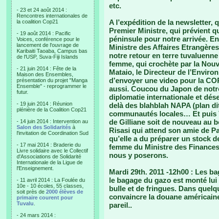
etc.
- 23 et 24 août 2014 :
Rencontres internationales de
A l’expédition de la newsletter, 
la coalition Cop21
Premier Ministre, qui prévient q
- 19 août 2014 : Pacific
péninsule pour notre arrivée. En
Voices, conférence pour le
lancement de l'ouvrage de
Ministre des Affaires Etrangères
Karibaiti Taoaba, Campus bas
notre retour en terre tuvaluenne
de l'USP, Suva-Fiji Islands
femme, qui crochète par la Nouve
- 21 juin 2014 : Fête de la
Mataio, le Directeur de l’Envir
Maison des Ensembles,
d’envoyer une video pour la COP 
présentation du projet "Manga
Ensemble" - reprogrammer le
aussi. Coucou du Japon de notr
futur.
diplomatie internationale et dé
- 19 juin 2014 : Réunion
delà des blahblah NAPA (plan dit
plénière de la Coalition Cop21
communautés locales… Et puis Vet
de Gilliane soit de nouveau au b
- 14 juin 2014 : Intervention au
Salon des Solidarités
à
Risasi qui attend son amie de Pa
l'invitation de Coordination Sud
qu’elle a du préparer un stock d
- 17 mai 2014 : Braderie du
femme du Ministre des Finances 
Livre solidaire avec le Collectif
nous y poserons.
d'Associations de Solidarité
Internationale de la Ligue de
l'Enseignement.
Mardi 29th. 2011 -12h00 : Les ba
le bagage du gazo est monté lui 
- 11 avril 2014 : La Foulée du
10e - 10 écoles, 55 classes,
bulle et de fringues. Dans quelqu
soit près de
2000 élèves de
convaincre la douane américaine 
primaire courent pour
Tuvalu
.
pareil..
- 24 mars 2014 :