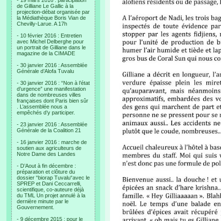
- 19 mars 2016 : participation
de Gilliane Le Gallic à la
projection-débat organisée par
la Médiathèque Boris Vian de
Chevilly-Larue. A 17h
- 10 février 2016 : Entretien
avec Michel Delberghe pour
un portrait de Gilliane dans le
magazine de la CIMADE
- 30 janvier 2016 : Assemblée
Générale d’Alofa Tuvalu
- 30 janvier 2016 : “Non à l’état
d’urgence” une manifestation
dans de nombreuses villes
françaises dont Paris bien sûr
. L’assemblée nous a
empêchés d’y participer.
- 23 janvier 2016 : Assemblée
Générale de la Coalition 21
- 16 janvier 2016 : marche de
soutien aux agriculteurs de
Notre Dame des Landes
- D’Aout à fin décembre :
préparation et clôture du
dossier “biorap Tuvalu“avec le
SPREP et Dani Ceccarrelli,
scientifique, co-auteure déjà
du TML Un projet annulé à la
dernière minute par le
Gouvernement.
- 9 décembre 2015 : pour le