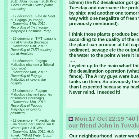
2011: Alofa Tuvalu « 2010 King
52mm) the NZ desalinator got goi
Tides Festival » video public
Tuesday and overcame the proble
screening
by ship; and another one tomorro
- 17 décembre : Fête de Noël
way with one megalitre of fresh
du Fagogo (tournage)
previously mentioned).
-
December 17th, 2011 :
Recording of the Fagogo
Malipolipo Christmas Party
I think those plants produce bac
- 16 décembre : TMTI passing
according to the quality of the i
out at Amatuku (tournage)
the plant can produce at full capac
-
December 16th, 2011 :
sediment, sewage etc the output
Recording of TMTI passing
out at Amatuku
the water to the point where it i
….
- 14 décembre : Fagogo
Malipolipo chantent à l'hôpital
I cycled up to the main wharf thi
(tournage)
the desalination operation (what
-
December 14th, 2011 :
fence). The Army guys were busy 
Recording of Fagogo
Malipolipo singing at the
tanks on them. So obviously the
hospital
than I expected because my back
- 13 décembre : Fagogo
Never mind, I needed it!
Malipolipo chantent pour les
prisonniers (tournage)
-
December 13th, 2011:
Recording of Fagogo
Malipolipo singing for
prisoners
Mon.17 Oct 22:19 "40 l
- 12 décembre : Projection du
Film réalisé par Gilliane sur le
our friend John in Tuval
Water Quizz à IRWM
-
December 12th, 2011: Alofa
Our neighbourhood ‘water warden
Tuvalu "IRWM Water Quizz"