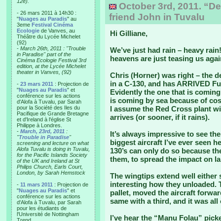
12e).
October 3rd, 2011. “De
- 26 mars 2011 à 14h30 :
friend John in Tuvalu
"
Nuages au Paradis
" au
3eme
Festival Cinéma
Ecologie
de Vanves, au
Hi Gilliane,
Théâtre du Lycée Michelet
(92)
-
March 26th, 2011 : "Trouble
We’ve just had rain – heavy rain!
in Paradise" part of the
heavens are just teasing us agai
Cinéma Ecologie Festival 3rd
edition, at the Lycée Michelet
theater in Vanves, (92)
Chris (Horner) was right – the d
in a C-130, and has ARRIVED Fun
-
23 mars 2011
: Projection de
"
Nuages au Paradis
" et
Evidently the one that is coming 
conférence sur les actions
is coming by sea because of cost
d'Alofa à Tuvalu, par Sarah
pour la Société des Iles du
I assume the Red Cross plant wi
Pacifique de Grande Bretagne
arrives (or sooner, if it rains).
et d'Ireland à l'église St
Philippe à Londres.
-
March, 23rd, 2011
:
It’s always impressive to see the
"
Trouble in Paradise
"
biggest aircraft I’ve ever seen h
screening and lecture on what
Alofa Tuvalu is doing in Tuvalu,
130’s can only do so because th
for the Pacific Islands Society
them, to spread the impact on l
of the UK and Ireland at St
Philips Church, Earls Court,
London, by Sarah Hemstock
The wingtips extend well either 
interesting how they unloaded. 
-
11 mars 2011
: Projection de
"
Nuages au Paradis
" et
pallet, moved the aircraft forwa
conférence sur les actions
same with a third, and it was all
d'Alofa à Tuvalu, par Sarah
pour les étudiants de
l'Université de Nottingham
I’ve hear the “Manu Folau” picke
Trend