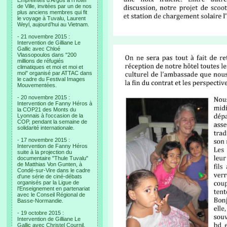
Empreintes d’Argos à l’Hotel
de Ville, invitées par un de nos
plus anciens membres qui fit
le voyage à Tuvalu, Laurent
Weyl, aujourd’hui au Vietnam.
- 21 novembre 2015 :
Intervention de Gilliane Le
Gallic avec Chloé
Vlassopoulos dans "200
millions de réfugiés
climatiques et moi et moi et
moi" organisé par ATTAC dans
le cadre du Festival Images
Mouvementées.
- 20 novembre 2015 :
Intervention de Fanny Héros à
la COP21 des Monts du
Lyonnais à l'occasion de la
COP, pendant la semaine de
solidarité internationale.
- 17 novembre 2015 :
Intervention de Fanny Héros
suite à la projection du
documentaire "Thule Tuvalu"
de Matthias Von Gunten, à
Condé-sur-Vire dans le cadre
d'une série de ciné-débats
organisés par la Ligue de
l'Enseignement en partenariat
avec le Conseil Régional de
Basse-Normandie.
- 19 octobre 2015 :
Intervention de Gilliane Le
Gallic avec Christel Cournil,