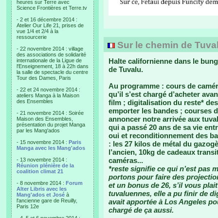
heures sur Terre avec
Science Frontières et Terre.tv
- 2 et 16 décembre 2014 :
Atelier Our Life 21, prises de
vue 1/4 et 2/4 à la
ressourcerie
Sur le chemin de Tuval
- 22 novembre 2014 : village
des associations de solidarité
Halte californienne dans le bung
internationale de la Ligue de
l'Enseignement, 18 à 22h dans
de Tuvalu.
la salle de spectacle du centre
Tour des Dames, Paris
Au programme : cours de caméra
- 22 et 24 novembre 2014 :
qu’il s’est chargé d’acheter ava
ateliers Manga à la Maison
des Ensembles
film ; digitalisation du reste* de
emporter les bandes ; courses di
- 21 novembre 2014 : Soirée
annoncer notre arrivée aux tuva
Maison des Ensembles,
présentation du projet Manga
qui a passé 20 ans de sa vie entre
par les Mang'ados
oui et reconditionnement des ba
- 15 novembre 2014 :
Paris
: les 27 kilos de métal du gazo
Manga avec les Mang'ados
l’ancien, 10kg de cadeaux transi
caméras...
- 13 novembre 2014 :
Réunion plénière de la
*reste signifie ce qui n’est pas
coalition climat 21
portons pour faire des projectio
- 8 novembre 2014 :
Forum
et un bonus de 26, s’il vous plai
Alter Libris avec les
tuvaluennes, elle a pu finir de d
Mang'ados et José
à
l'ancienne gare de Reuilly,
avait apportée à Los Angeles po
Paris 12e
chargé de ça aussi.