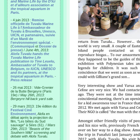
and Marine Life by the D'Ici
et d'ailleurs association at
the tropical aquarium in
Paris.
- 4 juin 2013 :
Remise
officielle de Tuvalu Marine
Life à l'Ambassadeur de
Tuvalu à Bruxelles, Unesco,
UICN, et partenaires, suivie
d'un Mardi de
l'environnement spécial
. -
(
Communiqué
et
Dossier de
presse
) /
June 4th, 2013:
Alofa Tuvalu hands the
Tuvalu Marine Life
publication to Tine Leuelu,
Ambassador of Tuvalu to
Belgium, to IUCN, UNESCO
and its partners, at the
tropical aquarium in Paris.
-
Press release
- 26 mai 2013 : Vide-Grenier
de la Butte Bergeyre (Paris
19e) /
May 26th, 2013:
Bergeyre hill back yard sale.
- 29 mars 2013: 19e édition du
Festival Ciné
Environnement
, Alofa en
débat après la projection du
film, "Les bêtes du Sud
sauvage" à Sées (61). /
Mars
29th, 2013: "Beasts of the
Southern Wild" screening and
debate with Alofa Tuvalu.