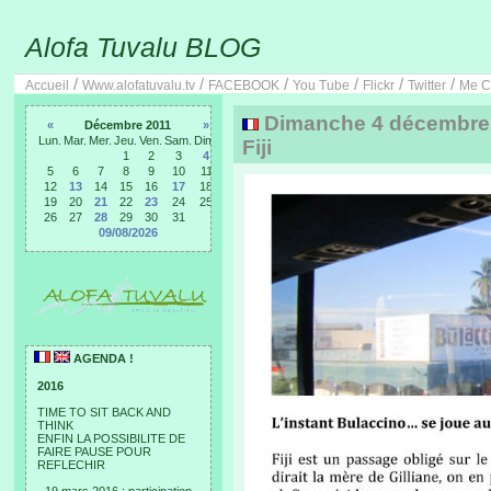
Alofa Tuvalu BLOG
/
/
/
/
/
/
Accueil
Www.alofatuvalu.tv
FACEBOOK
You Tube
Flickr
Twitter
Me C
Dimanche 4 décembre 2
«
Décembre 2011
»
Lun.
Mar.
Mer.
Jeu.
Ven.
Sam.
Dim.
Fiji
1
2
3
4
5
6
7
8
9
10
11
12
13
14
15
16
17
18
19
20
21
22
23
24
25
26
27
28
29
30
31
09/08/2026
AGENDA !
2016
TIME TO SIT BACK AND
THINK
ENFIN LA POSSIBILITE DE
FAIRE PAUSE POUR
REFLECHIR