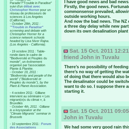
I have good news and bad news
Paradis"/"Trouble in Paradise"
Firstly, the good news. Fortuna
suivi d'un
débat avec
Christopher Horner
pour un
commonsense prevailed, allowin
réseau de professeurs de
outside working hours.
sciences à Los Angeles
(Californie).
And now the bad news. The NZ d
-
October 28th, 2011 :
a three day delay while new par
"
"Trouble in Paradise"
down its own desalination plant
screening and debate with
Christopher Horner for a
science network schools
headed by Lisa Niver Rajna.
(Los Angeles - California).
Sat. 15 Oct. 2011 12:21
- 19 octobre 2011 : Table-
ronde dans le cadre de
friend John in Tuvalu
"Biodiversité et Peuples du
monde", un événement
organisé par l'association
There’s no possibility of feedin
Plante & Planète.
there’s no way of getting the wat
-
October 19, 2011 :
"Biodiversity and people of the
of doing that there would also be
world" ("Biodiversité et
The desalinator could be switche
Peuples du monde"), by the
want to do so. I suppose there a
Plant & Planet Association.
starting it.
- 4 octobre 2011 : Gilliane
intervient au séminaire « Les
migrant(e)s du climat », à
Bruxelles
-
October 4th, 2011 : Gilliane
Sat. 15 Oct. 2011 09:0
is a keyspeaker at the
"Climate Migrants" seminar in
John in Tuvalu
Brussels
- 10 septembre 2011 :
Forum
We had some very good rain thi
des Associations