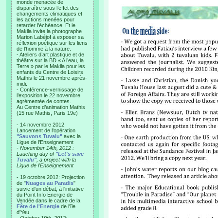
monde menacée de
disparaître sous l’effet des
changements climatiques et
les actions menées pour
retarder l’échéance. Et le
Makila invite la photographe
Marion Labéjof à exposer sa
réflexion poétique sur les liens
de l’homme à la nature.
- Ateliers d’art plastique et de
théâtre sur la BD « A l’eau, la
Terre » par le Makila pour les
enfants du Centre de Loisirs
Mathis le 21 novembre après-
midi.
- Conférence-vernissage de
l’exposition le 22 novembre
agrémentée de contes.
Au Centre d’animation Mathis
(15 rue Mathis, Paris 19e)
- 14 novembre 2012:
Lancement de l'opération
"Sauvons Tuvalu"
avec la
Ligue de l'Enseignement
- November 14th, 2012 :
Lauching day of
"Let's save
Tuvalu"
, a project with la
Ligue de l'Enseignement
- 19 octobre 2012: Projection
de "
Nuages au Paradis
"
suivie d'un débat, à l'initiative
du Point Info Energie de
Vendée dans le cadre de la
Fête de l'Energie
de l'île
d'Yeu.