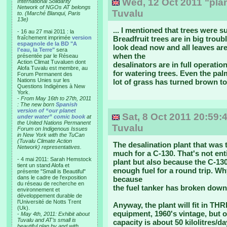
Wed, 12 Oct 2011 "plan
International Solidarity
Network of NGOs AT belongs
Tuvalu
to. (Marché Blanqui, Paris
13e)
... I mentioned that trees were s
- 16 au 27 mai 2011 : la
fraîchement imprimée
version
Breadfruit trees are in big troub
espagnole de la BD "A
look dead now and all leaves are 
l'eau, la Terre"
sera
when the
présentée par le Réseau
Action Climat Tuvaluen dont
desalinators are in full operation
Alofa Tuvalu est membre, au
for watering trees. Even the pal
Forum Permanent des
Nations Unies sur les
lot of grass has turned brown to
Questions Indigènes à New
York.
-
From May 16th to 27th, 2011
: The new born
Spanish
version of “our planet
Sat, 8 Oct 2011 20:59:4
under water” comic book
at
the United Nations Permanent
Tuvalu
Forum on Indigenous Issues
in New York with the TuCan
(Tuvalu Climate Action
The desalination plant that was 
Network) representatives.
much for a C-130. That's not ent
- 4 mai 2011: Sarah Hemstock
plant but also because the C-130 
tient un stand Alofa et
enough fuel for a round trip. Why
présente "Small is Beautiful"
dans le cadre de l'exposition
because
du réseau de recherche en
the fuel tanker has broken down
environnement et
développement durable de
l'Université de Notts Trent
Anyway, the plant will fit in THR
(Uk).
equipment, 1960's vintage, but o
-
May 4th, 2011: Exhibit about
Tuvalu and AT’s small is
capacity is about 50 kilolitres/da
beautiful plan by and with