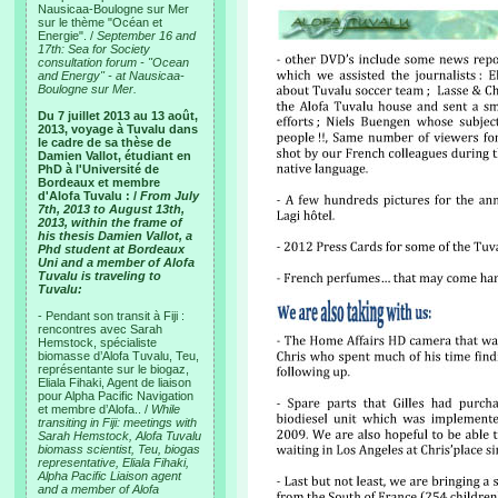
Nausicaa-Boulogne sur Mer
sur le thème "Océan et
Energie". /
September 16 and
17th: Sea for Society
consultation forum - "Ocean
and Energy" - at Nausicaa-
Boulogne sur Mer.
Du 7 juillet 2013 au 13 août,
2013, voyage à Tuvalu dans
le cadre de sa thèse de
Damien Vallot, étudiant en
PhD à l'Université de
Bordeaux et membre
d'Alofa Tuvalu : /
From July
7th, 2013 to August 13th,
2013, within the frame of
his thesis Damien Vallot, a
Phd student at Bordeaux
Uni and a member of Alofa
Tuvalu is traveling to
Tuvalu:
- Pendant son transit à Fiji :
rencontres avec Sarah
Hemstock, spécialiste
biomasse d’Alofa Tuvalu, Teu,
représentante sur le biogaz,
Eliala Fihaki, Agent de liaison
pour Alpha Pacific Navigation
et membre d’Alofa.. /
While
transiting in Fiji: meetings with
Sarah Hemstock, Alofa Tuvalu
biomass scientist, Teu, biogas
representative, Eliala Fihaki,
Alpha Pacific Liaison agent
and a member of Alofa