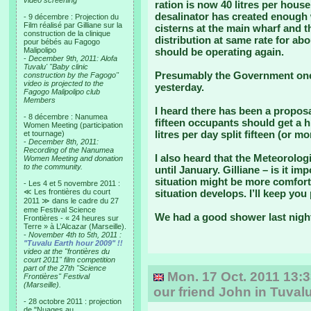
video screening
ration is now 40 litres per hous
desalinator has created enough
- 9 décembre : Projection du
Film réalisé par Gilliane sur la
cisterns at the main wharf and t
construction de la clinique
distribution at same rate for abo
pour bébés au Fagogo
Malipolipo
should be operating again.
-
December 9th, 2011: Alofa
Tuvalu' "Baby clinic
Presumably the Government one i
construction by the Fagogo"
video is projected to the
yesterday.
Fagogo Malipolipo club
Members
I heard there has been a propo
- 8 décembre : Nanumea
fifteen occupants should get a 
Women Meeting (participation
litres per day split fifteen (or m
et tournage)
-
December 8th, 2011:
Recording of the Nanumea
I also heard that the Meteorologi
Women Meeting and donation
to the community.
until January. Gilliane – is it 
situation might be more comfort
- Les 4 et 5 novembre 2011 :
≪ Les frontières du court
situation develops. I’ll keep you
2011 ≫ dans le cadre du 27
eme Festival Science
We had a good shower last nigh
Frontières - « 24 heures sur
Terre » à L’Alcazar (Marseille).
-
November 4th to 5th, 2011 :
"Tuvalu Earth hour 2009" !!
video at the "frontières du
court 2011" film competition
part of the 27th "Science
Mon. 17 Oct. 2011 13:
Frontières" Festival
(Marseille).
our friend John in Tuval
- 28 octobre 2011 : projection
de "Nuages au