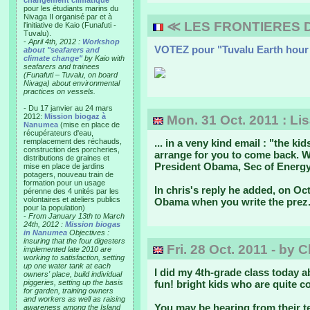
changement climatique"
pour les étudiants marins du
Nivaga II organisé par et à
≪ LES FRONTIERES 
l'initiative de Kaio (Funafuti -
Tuvalu).
-
April 4th, 2012 :
Workshop
VOTEZ pour "Tuvalu Earth hour 
about "seafarers and
climate change"
by Kaio with
seafarers and trainees
(Funafuti – Tuvalu, on board
Nivaga) about environmental
practices on vessels.
- Du 17 janvier au 24 mars
2012:
Mission biogaz à
Mon. 31 Oct. 2011 : Lis
Nanumea
(mise en place de
récupérateurs d'eau,
remplacement des réchauds,
... in a veny kind email : "the k
construction des porcheries,
arrange for you to come back. We
distributions de graines et
President Obama, Sec of Energy
mise en place de jardins
potagers, nouveau train de
formation pour un usage
In chris's reply he added, on Oct 
pérenne des 4 unités par les
volontaires et ateliers publics
Obama when you write the prez. S
pour la population)
-
From January 13th to March
24th, 2012 :
Mission biogas
in Nanumea
Objectives :
insuring that the four digesters
Fri. 28 Oct. 2011 - by 
implemented late 2010 are
working to satisfaction, setting
up one water tank at each
I did my 4th-grade class today a
owners' place, build individual
piggeries, setting up the basis
fun! bright kids who are quite co
for garden, training owners
and workers as well as raising
You may be hearing from their t
awareness among the Island