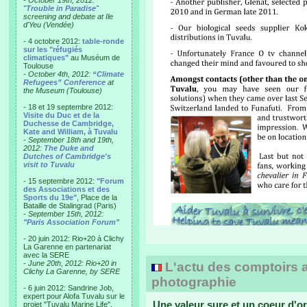
- October 19th, 2012:
"
Trouble in Paradise
"
screening and debate at Ile
d'Yeu (Vendée)
- 4 octobre 2012:
table-ronde
sur les "réfugiés
climatiques"
au Muséum de
Toulouse
-
October 4th, 2012:
“Climate
Refugees” Conference
at
the Museum (Toulouse)
- 18 et 19 septembre 2012:
Visite du Duc et de la
Duchesse de Cambridge,
Kate and William, à Tuvalu
-
September 18th and 19th,
2012:
The Duke and
Dutches of Cambridge's
visit to Tuvalu
- 15 septembre 2012:
"Forum
des Associations et des
Sports du 19e"
, Place de la
Bataille de Stalingrad (Paris)
-
September 15th, 2012:
"Paris Association Forum"
- 20 juin 2012: Rio+20 à Clichy
La Garenne en partenariat
avec la SERE
-
June 20th, 2012: Rio+20 in
L'actu des comptoirs a
Clichy La Garenne, by SERE
photographie
- 6 juin 2012: Sandrine Job,
expert pour Alofa Tuvalu sur le
Une valeur sure et un coeur d'or
projet "Tuvalu Marine Life",