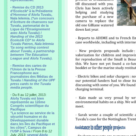
representative.
- Remise du CD 2013
d'Ecolozik* à la Présidente
d'Honneur d'Alofa Tuvalu,
Nala Ielemia. (*un concours
d'écriture de chansons sur
Tuvalu, partenariat de la
Ligue de l'Enseignement
avec Alofa Tuvalu) /
Handing of the 2013
Ecolozik CD* to Alofa
Tuvalu Patron, Nala Ielemia
*(a song writing contest
about Tuvalu, a partnership
between The Education
League and Alofa Tuvalu).
- Remise des cartes de
l'Union de la la Presse
Francophone aux
journalistes des Médias de
Tuvalu /
Handing of the UPF
press cards to the Tuvalu
media people.
- Du 8 au 12 juillet, 2013:
Alofa Tuvalu est bien
représentée au 12ème
Congrès scientifique du
Pacifique
"La science au service de la
sécurité humaine et du
Développement durable
dans les îles du Pacifique et
les côtes", Campus de
l'USP à Suva
/
From 8 to 12
July, 2013:
several Alofa