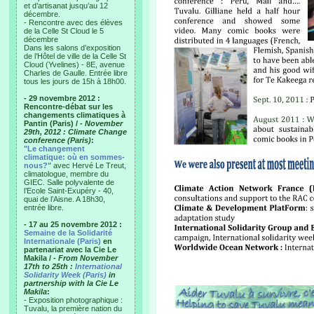
et d’artisanat jusqu’au 12
décembre.
- Rencontre avec des élèves
de la Celle St Cloud le 5
décembre
Dans les salons d’exposition
de l’Hôtel de ville de la Celle St
Cloud (Yvelines) - 8E, avenue
Charles de Gaulle. Entrée libre
tous les jours de 15h à 18h00.
- 29 novembre 2012 :
Rencontre-débat sur les
changements climatiques à
Pantin (Paris) /
- November
29th, 2012 : Climate Change
conference (Paris)
:
"Le changement
climatique: où en sommes-
nous?"
avec Hervé Le Treut,
climatologue, membre du
GIEC. Salle polyvalente de
l’Ecole Saint-Exupéry - 40,
quai de l’Aisne. A 18h30,
entrée libre.
- 17 au 25 novembre 2012 :
Semaine de la Solidarité
Internationale (Paris)
en
partenariat avec la Cie Le
Makila /
- From November
17th to 25th :
International
Solidarity Week (Paris)
in
partnership with la Cie Le
Makila
:
- Exposition photographique :
Tuvalu, la première nation du