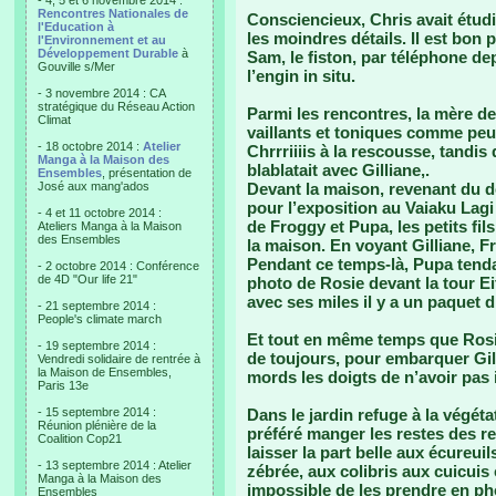
- 4, 5 et 6 novembre 2014 :
Rencontres Nationales de
Consciencieux, Chris avait étud
l'Education à
les moindres détails. Il est bon
l'Environnement et au
Développement Durable
à
Sam, le fiston, par téléphone de
Gouville s/Mer
l’engin in situ.
- 3 novembre 2014 : CA
stratégique du Réseau Action
Parmi les rencontres, la mère d
Climat
vaillants et toniques comme peu
- 18 octobre 2014 :
Atelier
Chrrriiiis à la rescousse, tandis
Manga à la Maison des
blablatait avec Gilliane,.
Ensembles
, présentation de
José aux mang'ados
Devant la maison, revenant du d
pour l’exposition au Vaiaku Lagi
- 4 et 11 octobre 2014 :
de Froggy et Pupa, les petits fils
Ateliers Manga à la Maison
des Ensembles
la maison. En voyant Gilliane, Fr
Pendant ce temps-là, Pupa tendait
- 2 octobre 2014 : Conférence
de 4D "Our life 21"
photo de Rosie devant la tour Eif
avec ses miles il y a un paquet 
- 21 septembre 2014 :
People's climate march
Et tout en même temps que Rosie 
- 19 septembre 2014 :
de toujours, pour embarquer Gil
Vendredi solidaire de rentrée à
la Maison de Ensembles,
mords les doigts de n’avoir pas 
Paris 13e
- 15 septembre 2014 :
Dans le jardin refuge à la végét
Réunion plénière de la
préféré manger les restes des re
Coalition Cop21
laisser la part belle aux écureuil
- 13 septembre 2014 : Atelier
zébrée, aux colibris aux cuicuis c
Manga à la Maison des
impossible de les prendre en phot
Ensembles