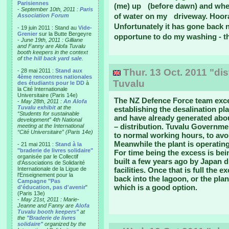
Parisiennes
(me) up (before dawn) and when 
-
September 10th, 2011 :
Paris
of water on my driveway. Hoor
Association Forum
Unfortunately it has gone back 
- 19 juin 2011 : Stand au
Vide-
Grenier
sur la Butte Bergeyre
opportune to do my washing - the
-
June 19th, 2011 : Gilliane
and Fanny are Alofa Tuvalu
booth keepers in the context
of
the hill back yard sale
.
Thur. 13 Oct. 2011 "dist
- 28 mai 2011 :
Stand aux
4ème rencontres nationales
Tuvalu
des étudiants pour le DD
à
la Cité Internationale
Universitaire (Paris 14e)
The NZ Defence Force team exce
-
May 28th, 2011 :
An Alofa
Tuvalu exhibit
at the
establishing the desalination pl
“Students for sustainable
and have already generated about
development” 4th National
– distribution. Tuvalu Governmen
meeting at the International
“Cité Universitaire” (Paris 14e)
to normal working hours, to avoi
Meanwhile the plant is operating
- 21 mai 2011 :
Stand à la
"braderie de livres solidaire"
For time being the excess is bei
organisée par le Collectif
built a few years ago by Japan d
d'Associations de Solidarité
Internationale de la Ligue de
facilities. Once that is full the
l'Enseignement pour la
back into the lagoon, or the plan
Campagne "Pas
which is a good option.
d'éducation, pas d'avenir
"
(Paris 13e)
-
May 21st, 2011 : Marie-
Jeanne and Fanny are
Alofa
Tuvalu booth keepers"
at
the
"Braderie de livres
solidaire"
organized by the