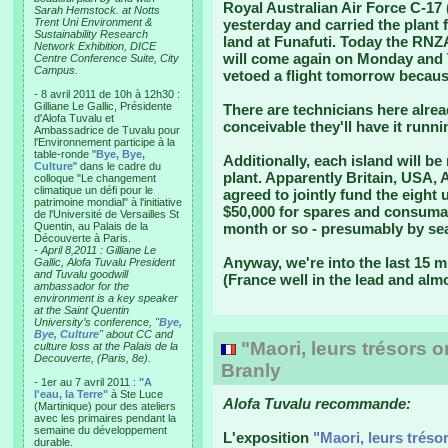
Royal Australian Air Force C-17 
Sarah Hemstock. at Notts
Trent Uni Environment &
yesterday and carried the plant 
Sustainability Research
land at Funafuti. Today the RNZAF
Network Exhibition, DICE
will come again on Monday and 
Centre Conference Suite, City
Campus.
vetoed a flight tomorrow becaus
- 8 avril 2011 de 10h à 12h30 :
Gilliane Le Gallic, Présidente
There are technicians here alrea
d'Alofa Tuvalu et
conceivable they'll have it runni
Ambassadrice de Tuvalu pour
l'Environnement participe à la
table-ronde "
Bye, Bye,
Additionally, each island will b
Culture
" dans le cadre du
plant. Apparently Britain, USA,
colloque "Le changement
climatique un défi pour le
agreed to jointly fund the eight 
patrimoine mondial" à l'initiative
$50,000 for spares and consumab
de l'Université de Versailles St
Quentin, au Palais de la
month or so - presumably by se
Découverte à Paris.
-
April 8,2011 : Gilliane Le
Anyway, we're into the last 15 
Gallic, Alofa Tuvalu President
and Tuvalu goodwill
(France well in the lead and alm
ambassador for the
environment is a key speaker
at the Saint Quentin
University’s conference, "
Bye,
Bye, Culture
" about CC and
"Maori, leurs trésors 
culture loss at the Palais de la
Decouverte, (Paris, 8e).
Branly
- 1er au 7 avril 2011 :
"A
l'eau, la Terre"
à Ste Luce
Alofa Tuvalu recommande:
(Martinique) pour des ateliers
avec les primaires pendant la
semaine du développement
L'exposition
"Maori, leurs tréso
durable.