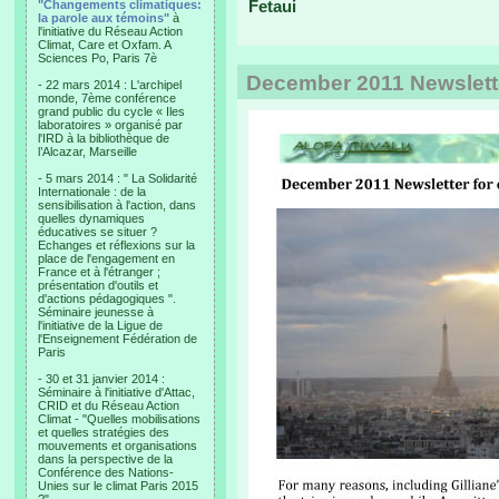
Fetaui
"Changements climatiques:
la parole aux témoins"
à
l'initiative du Réseau Action
Climat, Care et Oxfam. A
Sciences Po, Paris 7è
December 2011 Newslett
- 22 mars 2014 : L'archipel
monde, 7ème conférence
grand public du cycle « Iles
laboratoires » organisé par
l'IRD à la bibliothèque de
l’Alcazar, Marseille
- 5 mars 2014 : " La Solidarité
Internationale : de la
sensibilisation à l'action, dans
quelles dynamiques
éducatives se situer ?
Echanges et réflexions sur la
place de l'engagement en
France et à l'étranger ;
présentation d'outils et
d'actions pédagogiques ".
Séminaire jeunesse à
l'initiative de la Ligue de
l'Enseignement Fédération de
Paris
- 30 et 31 janvier 2014 :
Séminaire à l'initiative d'Attac,
CRID et du Réseau Action
Climat - "Quelles mobilisations
et quelles stratégies des
mouvements et organisations
dans la perspective de la
Conférence des Nations-
Unies sur le climat Paris 2015