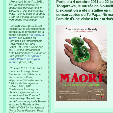
Paris, du 4 octobre 2011 au 22 j
-
From April 1st to 7th, 2011 :
For the national week for
Tongarewa, le musée de Nouvell
sustainable development in
L'exposition a été installée en u
Ste Luce , "Our planet under
water " comic book is used as
conservatrice de Te Papa, Nirmal
a tool for the kids awareness
l'amitié d'une visite à leur arrivé
workshops (Martinique)
- 1er avril 2011 de 17 à 19h :
Ateliers sur le développement
durable avec promotion de la
bande dessinée "
"A l'eau, la
Terre"
" à la Maison du
Portugal, Cité Internationale
Universitaire de Paris.
-
April, 1st, 2011 : Workshop
on CC at the International
“Cité Universitaire”’s House of
Portugal with
“Our planet
under Water” portugese
version
(Paris, 14e).
- 26 mars 2011 à 15h : Table-
ronde sur les migrations à
l’auditorium du Palais de la
Porte dorée à Paris,
siège de la Cité nationale de
l’histoire de l’immigration.
-
March 26th, 2011 :
Conference focusing on
climate migrations with a
screening of the France 5
documentary "Paradis en
sursis" promoting Alofa Tuvalu
activities in Tuvalu, at the
National “Cité for Immigration”
(Porte Doree Palace in Paris