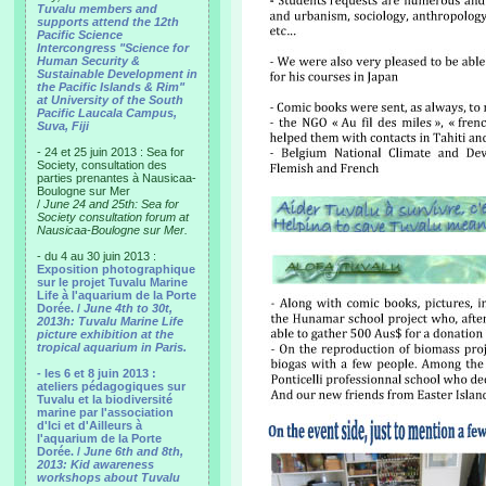
Tuvalu members and
supports attend the 12th
Pacific Science
Intercongress "Science for
Human Security &
Sustainable Development in
the Pacific Islands & Rim"
at University of the South
Pacific Laucala Campus,
Suva, Fiji
- 24 et 25 juin 2013 : Sea for
Society, consultation des
parties prenantes à Nausicaa-
Boulogne sur Mer
/
June 24 and 25th: Sea for
Society consultation forum at
Nausicaa-Boulogne sur Mer.
- du 4 au 30 juin 2013 :
Exposition photographique
sur le projet Tuvalu Marine
Life à l'aquarium de la Porte
Dorée. /
June 4th to 30t,
2013h: Tuvalu Marine Life
picture exhibition at the
tropical aquarium in Paris.
- les 6 et 8 juin 2013 :
ateliers pédagogiques sur
Tuvalu et la biodiversité
marine par l'association
d'Ici et d'Ailleurs à
l'aquarium de la Porte
Dorée. /
June 6th and 8th,
2013: Kid awareness
workshops about Tuvalu