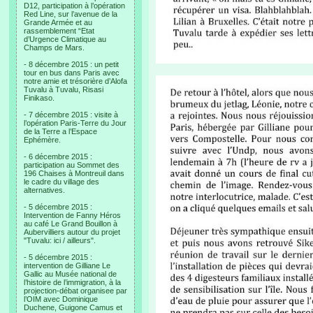
D12, participation à l’opération
Red Line, sur l’avenue de la
Grande Armée et au
rassemblement “Etat
d’Urgence Climatique au
Champs de Mars.
- 8 décembre 2015 : un petit
tour en bus dans Paris avec
notre amie et trésorière d’Alofa
Tuvalu à Tuvalu, Risasi
Finikaso.
- 7 décembre 2015 : visite à
l’opération Paris-Terre du Jour
de la Terre a l’Espace
Ephémère.
- 6 décembre 2015 :
participation au Sommet des
196 Chaises à Montreuil dans
le cadre du village des
alternatives.
- 5 décembre 2015 :
Intervention de Fanny Héros
au café Le Grand Bouillon à
Aubervilliers autour du projet
"Tuvalu: ici / ailleurs".
- 5 décembre 2015 :
intervention de Gilliane Le
Gallic au Musée national de
l’histoire de l’immigration, à la
projection-débat organisee par
l’OIM avec Dominique
Duchene, Guigone Camus et