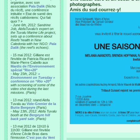
organise, avec son
photographes.
association
Pala Dalik
(l’écho
Amis du sud courrez-y!
du récif), une conférence
intitulée « Etat de santé des
récifs calédoniens: Qui fait
quoi ? »
-
June 6th, 2012: Sandrine
Job, AlofaTuvalu’s expert on
the Tuvalu Marine Life project,
sets up a conference about
Reefs’ health in New
Caledonia with her NGO:
Pala
Dalik
(the reef’s echoes).
- 15 mai 2012: Gilliane est
l'invitée de Patricia Ricard et
Marie-Pierre Cabello aux
Mardis de l'Environnement
spécial "Rio+20"
-
May 15th, 2012:
«
Environment on Tuesday »
conference on “Rio +20”
with screening of some of the
video shot during the last
missions. (Paris)
- 13 mai 2012: stand Alofa
Tuvalu au
Vide-Grenier de la
Butte Bergeyre
(Paris)
-
May 13th, 2012: Alofa Tuvalu
booth at the
Bergeyre hill
back yard sale
. (Paris)
- 13 mai 2012 de 11h10 à
11h30: Gilliane est l'invitée
d'Anne Cécile Bras dans
l'émission
C'est pas du Vent