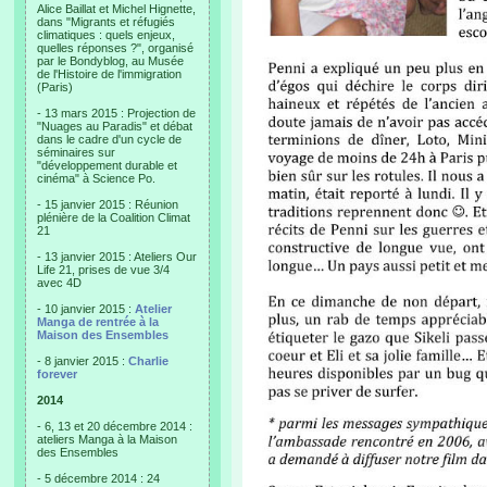
Alice Baillat et Michel Hignette,
dans "Migrants et réfugiés
climatiques : quels enjeux,
quelles réponses ?", organisé
par le Bondyblog, au Musée
de l'Histoire de l'immigration
(Paris)
- 13 mars 2015 : Projection de
"Nuages au Paradis" et débat
dans le cadre d'un cycle de
séminaires sur
"développement durable et
cinéma" à Science Po.
- 15 janvier 2015 : Réunion
plénière de la Coalition Climat
21
- 13 janvier 2015 : Ateliers Our
Life 21, prises de vue 3/4
avec 4D
- 10 janvier 2015 :
Atelier
Manga de rentrée à la
Maison des Ensembles
- 8 janvier 2015 :
Charlie
forever
2014
- 6, 13 et 20 décembre 2014 :
ateliers Manga à la Maison
des Ensembles
- 5 décembre 2014 : 24