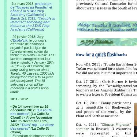
-1er mars 2013:
projection
de "Nuages au Paradis" et
débat à la STAR Prep
Academy (Californie) /
March 1st, 2013: "Trouble in
Paradise" screening and
debate at the STAR Prep
Academy (California)
- 29 janvier 2013: Jury
d'
Ecolo'zik
, le concours
d'écriture de chansons
organisé par la Ligue de
l'Enseignement autour du
thème "Sauvons Tuvalu". Les
lauréats enregistreront leur
titre en studio. /
January 29th,
2013: Jury of Ecolozik, the
song writing contest about
Tuvalu. 40 classes, 1000 kids
all together from 8 to 14 year
old participated. The 18
selected songs will be
recorded in a professional
studio.
2011 - 2012
- Du 14 novembre au 16
décembre 2012:
"La route
des contes"
(La Celle St
Cloud) /
- From November
14th to December 15th,
2012:
"Tales' trip - La route
des contes"
(La Celle St
Cloud)
:
- Exposition de photographies