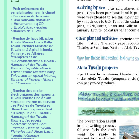
Tuvalu..
-
Petit événement de
sensibilisation sur le climat
à l'occasion de la remise
d'une nouvelle donation
d'Hunamar et du CD
d'Ecolo'zik aux écoles
primaires de Tuvalu
-
Remise de la publication
Tuvalu Marine Life à Willy
Telavi, Premier Ministre de
Tuvalu et à Apisai Ielemia,
Ministre des Affaires
étrangères et de
l'Environnement de Tuvalu /
Handing of the Tuvalu
Marine Life publication to
Tuvalu Prime Minister Willy
Telavi and to Apisai Ielemia,
Minister of Foreign Affairs
and Environment.
- Remise des copies
électroniques des rapports
Tuvalu Marine Life à Sam
Finikaso, Patron du service
des Pêches de Tuvalu et
Uluao Lauti, représentant
du Kaupule de Funafuti /
Handing of the Tuvalu
Marine Life reports’
electronic copies Sam
Finikaso, Head of Tuvalu
Fisheries and Uluao Lauti,
Funafuti Kaupule