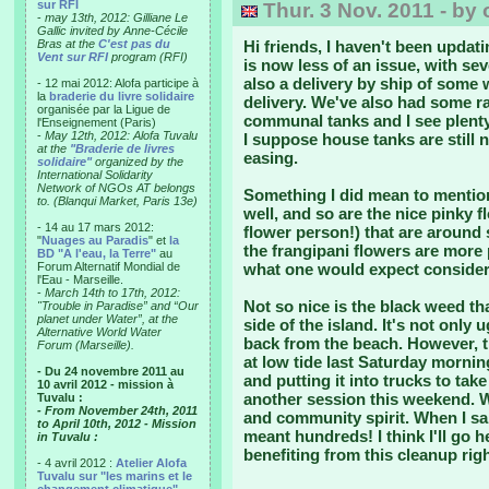
sur RFI
Thur. 3 Nov. 2011 - by 
-
may 13th, 2012: Gilliane Le
Gallic invited by Anne-Cécile
Bras at the
C'est pas du
Hi friends, I haven't been updat
Vent sur RFI
program (RFI)
is now less of an issue, with se
also a delivery by ship of some 
- 12 mai 2012: Alofa participe à
la
braderie du livre solidaire
delivery. We've also had some rai
organisée par la Ligue de
communal tanks and I see plenty
l'Enseignement (Paris)
-
May 12th, 2012: Alofa Tuvalu
I suppose house tanks are still n
at the
"Braderie de livres
easing.
solidaire"
organized by the
International Solidarity
Network of NGOs AT belongs
Something I did mean to mention
to. (Blanqui Market, Paris 13e)
well, and so are the nice pinky f
- 14 au 17 mars 2012:
flower person!) that are around
"
Nuages au Paradis
" et
la
the frangipani flowers are more p
BD "A l'eau, la Terre"
au
Forum Alternatif Mondial de
what one would expect considerin
l'Eau - Marseille.
-
March 14th to 17th, 2012:
Not so nice is the black weed t
"Trouble in Paradise” and “Our
planet under Water”, at the
side of the island. It's not only
Alternative World Water
back from the beach. However, 
Forum (Marseille).
at low tide last Saturday mornin
- Du 24 novembre 2011 au
and putting it into trucks to tak
10 avril 2012 - mission à
another session this weekend. 
Tuvalu :
- From November 24th, 2011
and community spirit. When I sai
to April 10th, 2012 - Mission
meant hundreds! I think I'll go h
in Tuvalu :
benefiting from this cleanup rig
- 4 avril 2012 :
Atelier Alofa
Tuvalu sur "les marins et le