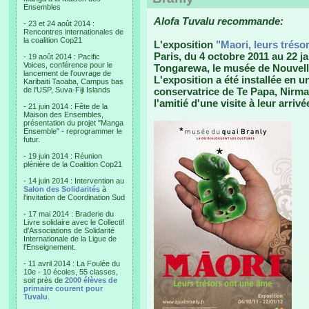
Ensembles
Alofa Tuvalu recommande:
- 23 et 24 août 2014 :
Rencontres internationales de
la coalition Cop21
L'exposition
"Maori, leurs tréso
Paris, du 4 octobre 2011 au 22 j
- 19 août 2014 : Pacific
Voices, conférence pour le
Tongarewa, le musée de Nouvell
lancement de l'ouvrage de
L'exposition a été installée en u
Karibaiti Taoaba, Campus bas
de l'USP, Suva-Fiji Islands
conservatrice de Te Papa, Nirmal
l'amitié d'une visite à leur arrivé
- 21 juin 2014 : Fête de la
Maison des Ensembles,
présentation du projet "Manga
Ensemble" - reprogrammer le
futur.
- 19 juin 2014 : Réunion
plénière de la Coalition Cop21
- 14 juin 2014 : Intervention au
Salon des Solidarités
à
l'invitation de Coordination Sud
- 17 mai 2014 : Braderie du
Livre solidaire avec le Collectif
d'Associations de Solidarité
Internationale de la Ligue de
l'Enseignement.
- 11 avril 2014 : La Foulée du
10e - 10 écoles, 55 classes,
soit près de
2000 élèves de
primaire courent pour
Tuvalu
.