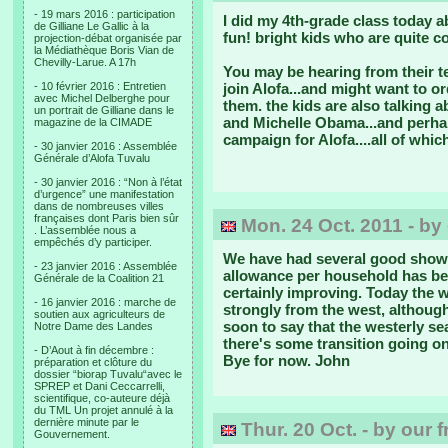
- 19 mars 2016 : participation
I did my 4th-grade class today a
de Gilliane Le Gallic à la
fun! bright kids who are quite co
projection-débat organisée par
la Médiathèque Boris Vian de
Chevilly-Larue. A 17h
You may be hearing from their t
- 10 février 2016 : Entretien
join Alofa...and might want to o
avec Michel Delberghe pour
them. the kids are also talking 
un portrait de Gilliane dans le
and Michelle Obama...and perhap
magazine de la CIMADE
campaign for Alofa....all of whi
- 30 janvier 2016 : Assemblée
Générale d’Alofa Tuvalu
- 30 janvier 2016 : “Non à l’état
d’urgence” une manifestation
dans de nombreuses villes
françaises dont Paris bien sûr
Mon. 24 Oct. 2011 - by 
. L’assemblée nous a
empêchés d’y participer.
We have had several good shower
- 23 janvier 2016 : Assemblée
allowance per household has been
Générale de la Coalition 21
certainly improving. Today the 
- 16 janvier 2016 : marche de
strongly from the west, although
soutien aux agriculteurs de
soon to say that the westerly se
Notre Dame des Landes
there's some transition going on
- D’Aout à fin décembre :
Bye for now. John
préparation et clôture du
dossier “biorap Tuvalu“avec le
SPREP et Dani Ceccarrelli,
scientifique, co-auteure déjà
du TML Un projet annulé à la
dernière minute par le
Thur. 20 Oct. - by our 
Gouvernement.