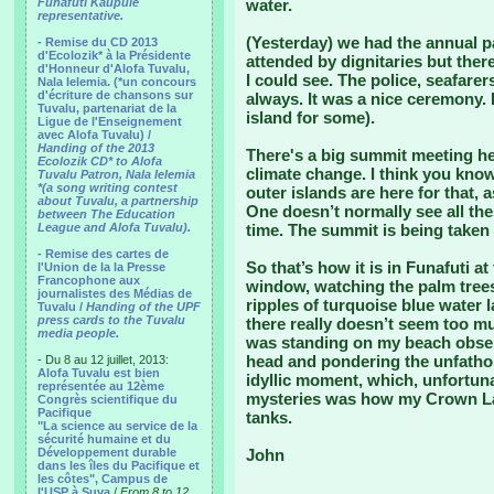
Funafuti Kaupule
water.
representative.
(Yesterday) we had the annual pa
- Remise du CD 2013
d'Ecolozik* à la Présidente
attended by dignitaries but there
d'Honneur d'Alofa Tuvalu,
I could see. The police, seafare
Nala Ielemia. (*un concours
d'écriture de chansons sur
always. It was a nice ceremony. 
Tuvalu, partenariat de la
island for some).
Ligue de l'Enseignement
avec Alofa Tuvalu) /
Handing of the 2013
There's a big summit meeting h
Ecolozik CD* to Alofa
climate change. I think you know
Tuvalu Patron, Nala Ielemia
*(a song writing contest
outer islands are here for that, 
about Tuvalu, a partnership
One doesn’t normally see all th
between The Education
League and Alofa Tuvalu).
time. The summit is being taken 
- Remise des cartes de
So that’s how it is in Funafuti 
l'Union de la la Presse
Francophone aux
window, watching the palm trees
journalistes des Médias de
ripples of turquoise blue water 
Tuvalu /
Handing of the UPF
press cards to the Tuvalu
there really doesn’t seem too m
media people.
was standing on my beach observ
head and pondering the unfathom
- Du 8 au 12 juillet, 2013:
Alofa Tuvalu est bien
idyllic moment, which, unfortuna
représentée au 12ème
mysteries was how my Crown Lag
Congrès scientifique du
Pacifique
tanks.
"La science au service de la
sécurité humaine et du
Développement durable
John
dans les îles du Pacifique et
les côtes", Campus de
l'USP à Suva
/
From 8 to 12