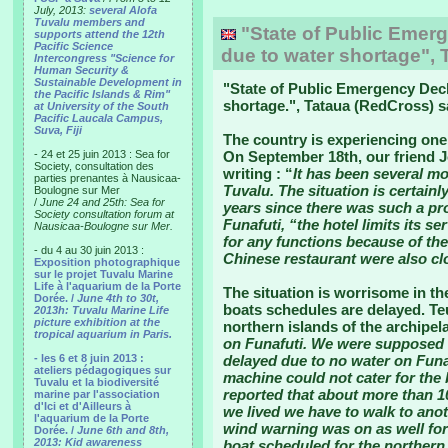
July, 2013:
several Alofa
Tuvalu members and
"State of Public Emerg
supports attend the 12th
Pacific Science
due to water shortage", 
Intercongress "Science for
Human Security &
Sustainable Development in
"
State of Public Emergency Decl
the Pacific Islands & Rim"
shortage.
", Tataua (RedCross) s
at University of the South
Pacific Laucala Campus,
Suva, Fiji
The country is experiencing one 
- 24 et 25 juin 2013 : Sea for
On September 18th, our friend J
Society, consultation des
writing : “
It has been several mo
parties prenantes à Nausicaa-
Tuvalu. The situation is certainl
Boulogne sur Mer
/
June 24 and 25th: Sea for
years since there was such a pro
Society consultation forum at
Funafuti, “the hotel limits its s
Nausicaa-Boulogne sur Mer.
for any functions because of th
- du 4 au 30 juin 2013 :
Chinese restaurant were also cl
Exposition photographique
sur le projet Tuvalu Marine
Life à l'aquarium de la Porte
The situation is worrisome in the
Dorée. /
June 4th to 30t,
boats schedules are delayed. Te
2013h: Tuvalu Marine Life
picture exhibition at the
northern islands of the archipel
tropical aquarium in Paris.
on Funafuti. We were supposed 
- les 6 et 8 juin 2013 :
delayed due to no water on Funaf
ateliers pédagogiques sur
machine could not cater for the 
Tuvalu et la biodiversité
reported that about more than 1
marine par l'association
d'Ici et d'Ailleurs à
we lived we have to walk to an
l'aquarium de la Porte
wind warning was on as well for
Dorée. /
June 6th and 8th,
2013: Kid awareness
boat scheduled for the northern 