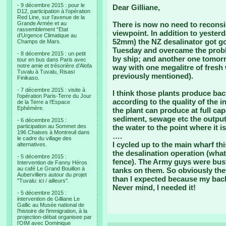
- 9 décembre 2015 : pour le
Dear Gilliane,
D12, participation à l’opération
Red Line, sur l’avenue de la
Grande Armée et au
There is now no need to reconsid
rassemblement “Etat
viewpoint. In addition to yesterd
d’Urgence Climatique au
52mm) the NZ desalinator got goi
Champs de Mars.
Tuesday and overcame the proble
- 8 décembre 2015 : un petit
by ship; and another one tomorro
tour en bus dans Paris avec
notre amie et trésorière d’Alofa
way with one megalitre of fresh
Tuvalu à Tuvalu, Risasi
previously mentioned).
Finikaso.
- 7 décembre 2015 : visite à
I think those plants produce bac
l’opération Paris-Terre du Jour
according to the quality of the i
de la Terre a l’Espace
Ephémère.
the plant can produce at full capac
sediment, sewage etc the output
- 6 décembre 2015 :
participation au Sommet des
the water to the point where it i
196 Chaises à Montreuil dans
….
le cadre du village des
I cycled up to the main wharf thi
alternatives.
the desalination operation (what
- 5 décembre 2015 :
fence). The Army guys were busy 
Intervention de Fanny Héros
au café Le Grand Bouillon à
tanks on them. So obviously the
Aubervilliers autour du projet
than I expected because my back
"Tuvalu: ici / ailleurs".
Never mind, I needed it!
- 5 décembre 2015 :
intervention de Gilliane Le
Gallic au Musée national de
l’histoire de l’immigration, à la
projection-débat organisee par
l’OIM avec Dominique