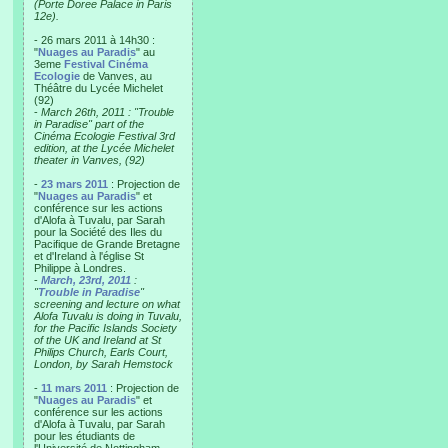
(Porte Doree Palace in Paris
12e).
- 26 mars 2011 à 14h30 :
"
Nuages au Paradis
" au
3eme
Festival Cinéma
Ecologie
de Vanves, au
Théâtre du Lycée Michelet
(92)
-
March 26th, 2011 : "Trouble
in Paradise" part of the
Cinéma Ecologie Festival 3rd
edition, at the Lycée Michelet
theater in Vanves, (92)
-
23 mars 2011
: Projection de
"
Nuages au Paradis
" et
conférence sur les actions
d'Alofa à Tuvalu, par Sarah
pour la Société des Iles du
Pacifique de Grande Bretagne
et d'Ireland à l'église St
Philippe à Londres.
-
March, 23rd, 2011
:
"
Trouble in Paradise
"
screening and lecture on what
Alofa Tuvalu is doing in Tuvalu,
for the Pacific Islands Society
of the UK and Ireland at St
Philips Church, Earls Court,
London, by Sarah Hemstock
-
11 mars 2011
: Projection de
"
Nuages au Paradis
" et
conférence sur les actions
d'Alofa à Tuvalu, par Sarah
pour les étudiants de