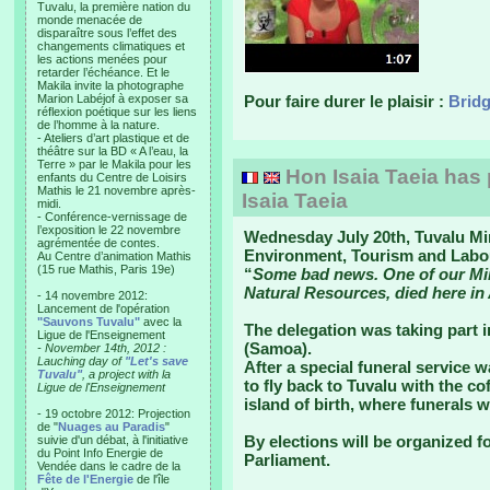
Tuvalu, la première nation du
monde menacée de
disparaître sous l’effet des
changements climatiques et
les actions menées pour
retarder l’échéance. Et le
Makila invite la photographe
Marion Labéjof à exposer sa
Pour faire durer le plaisir :
Bridg
réflexion poétique sur les liens
de l’homme à la nature.
- Ateliers d’art plastique et de
théâtre sur la BD « A l’eau, la
Terre » par le Makila pour les
Hon Isaia Taeia has
enfants du Centre de Loisirs
Mathis le 21 novembre après-
Isaia Taeia
midi.
- Conférence-vernissage de
l’exposition le 22 novembre
Wednesday July 20th, Tuvalu Min
agrémentée de contes.
Environment, Tourism and Labour
Au Centre d’animation Mathis
(15 rue Mathis, Paris 19e)
“
Some bad news. One of our Minis
Natural Resources, died here in
- 14 novembre 2012:
Lancement de l'opération
"Sauvons Tuvalu"
avec la
The delegation was taking part i
Ligue de l'Enseignement
(Samoa).
- November 14th, 2012 :
Lauching day of
"Let's save
After a special funeral service 
Tuvalu"
, a project with la
to fly back to Tuvalu with the co
Ligue de l'Enseignement
island of birth, where funerals w
- 19 octobre 2012: Projection
de "
Nuages au Paradis
"
By elections will be organized f
suivie d'un débat, à l'initiative
du Point Info Energie de
Parliament.
Vendée dans le cadre de la
Fête de l'Energie
de l'île