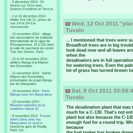
- 5 décembre 2014 : 24
heures sur Terre avec
Science Frontières et Terre.tv
- 2 et 16 décembre 2014 :
Atelier Our Life 21, prises de
Wed, 12 Oct 2011 "plan
vue 1/4 et 2/4 à la
ressourcerie
Tuvalu
- 22 novembre 2014 : village
des associations de solidarité
... I mentioned that trees were s
internationale de la Ligue de
Breadfruit trees are in big troub
l'Enseignement, 18 à 22h dans
la salle de spectacle du centre
look dead now and all leaves are 
Tour des Dames, Paris
when the
- 22 et 24 novembre 2014 :
desalinators are in full operation
ateliers Manga à la Maison
for watering trees. Even the pal
des Ensembles
lot of grass has turned brown to
- 21 novembre 2014 : Soirée
Maison des Ensembles,
présentation du projet Manga
par les Mang'ados
Sat, 8 Oct 2011 20:59:4
- 15 novembre 2014 :
Paris
Manga avec les Mang'ados
Tuvalu
- 13 novembre 2014 :
Réunion plénière de la
The desalination plant that was 
coalition climat 21
much for a C-130. That's not ent
- 8 novembre 2014 :
Forum
plant but also because the C-130 
Alter Libris avec les
enough fuel for a round trip. Why
Mang'ados et José
à
l'ancienne gare de Reuilly,
because
Paris 12e
the fuel tanker has broken down