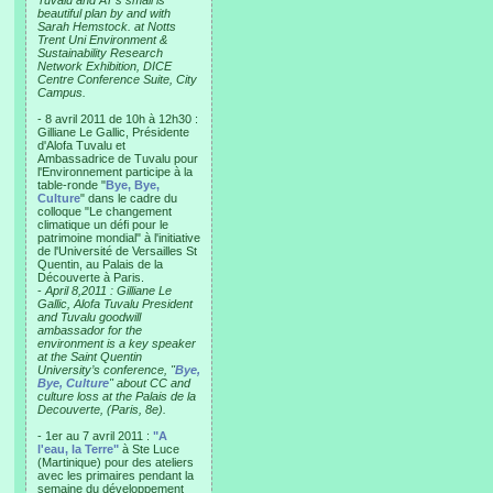
Tuvalu and AT’s small is
beautiful plan by and with
Sarah Hemstock. at Notts
Trent Uni Environment &
Sustainability Research
Network Exhibition, DICE
Centre Conference Suite, City
Campus.
- 8 avril 2011 de 10h à 12h30 :
Gilliane Le Gallic, Présidente
d'Alofa Tuvalu et
Ambassadrice de Tuvalu pour
l'Environnement participe à la
table-ronde "
Bye, Bye,
Culture
" dans le cadre du
colloque "Le changement
climatique un défi pour le
patrimoine mondial" à l'initiative
de l'Université de Versailles St
Quentin, au Palais de la
Découverte à Paris.
-
April 8,2011 : Gilliane Le
Gallic, Alofa Tuvalu President
and Tuvalu goodwill
ambassador for the
environment is a key speaker
at the Saint Quentin
University’s conference, "
Bye,
Bye, Culture
" about CC and
culture loss at the Palais de la
Decouverte, (Paris, 8e).
- 1er au 7 avril 2011 :
"A
l'eau, la Terre"
à Ste Luce
(Martinique) pour des ateliers
avec les primaires pendant la
semaine du développement