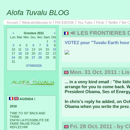
Alofa Tuvalu BLOG
/
/
/
/
/
/
Accueil
Www.alofatuvalu.tv
FACEBOOK
You Tube
Flickr
Twitter
Me C
≪ LES FRONTIERES 
«
Octobre 2011
»
Lun.
Mar.
Mer.
Jeu.
Ven.
Sam.
Dim.
1
2
VOTEZ pour "Tuvalu Earth hour 
3
4
5
6
7
8
9
10
11
12
13
14
15
16
17
18
19
20
21
22
23
24
25
26
27
28
29
30
31
07/08/2026
Mon. 31 Oct. 2011 : Lis
... in a veny kind email : "the k
arrange for you to come back. We
President Obama, Sec of Energy
AGENDA !
In chris's reply he added, on Oct 
Obama when you write the prez. S
2016
TIME TO SIT BACK AND
THINK
ENFIN LA POSSIBILITE DE
FAIRE PAUSE POUR
Fri. 28 Oct. 2011 - by 
REFLECHIR