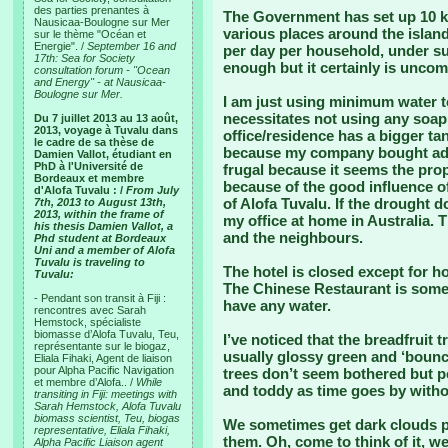
des parties prenantes à
The Government has set up 10 kil
Nausicaa-Boulogne sur Mer
various places around the island
sur le thème "Océan et
Energie". /
September 16 and
per day per household, under su
17th: Sea for Society
enough but it certainly is uncom
consultation forum - "Ocean
and Energy" - at Nausicaa-
Boulogne sur Mer.
I am just using minimum water t
necessitates not using any soap
Du 7 juillet 2013 au 13 août,
2013, voyage à Tuvalu dans
office/residence has a bigger t
le cadre de sa thèse de
because my company bought addit
Damien Vallot, étudiant en
PhD à l'Université de
frugal because it seems the pro
Bordeaux et membre
because of the good influence o
d'Alofa Tuvalu : /
From July
of Alofa Tuvalu. If the drought d
7th, 2013 to August 13th,
2013, within the frame of
my office at home in Australia. T
his thesis Damien Vallot, a
and the neighbours.
Phd student at Bordeaux
Uni and a member of Alofa
Tuvalu is traveling to
The hotel is closed except for h
Tuvalu:
The Chinese Restaurant is some
- Pendant son transit à Fiji :
have any water.
rencontres avec Sarah
Hemstock, spécialiste
biomasse d’Alofa Tuvalu, Teu,
I’ve noticed that the breadfruit t
représentante sur le biogaz,
usually glossy green and ‘boun
Eliala Fihaki, Agent de liaison
pour Alpha Pacific Navigation
trees don’t seem bothered but p
et membre d’Alofa.. /
While
and toddy as time goes by witho
transiting in Fiji: meetings with
Sarah Hemstock, Alofa Tuvalu
biomass scientist, Teu, biogas
We sometimes get dark clouds pa
representative, Eliala Fihaki,
them. Oh, come to think of it, we
Alpha Pacific Liaison agent