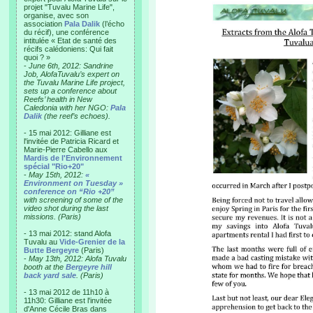
projet "Tuvalu Marine Life",
organise, avec son
association
Pala Dalik
(l’écho
du récif), une conférence
intitulée « Etat de santé des
récifs calédoniens: Qui fait
quoi ? »
-
June 6th, 2012: Sandrine
Job, AlofaTuvalu’s expert on
the Tuvalu Marine Life project,
sets up a conference about
Reefs’ health in New
Caledonia with her NGO:
Pala
Dalik
(the reef’s echoes).
- 15 mai 2012: Gilliane est
l'invitée de Patricia Ricard et
Marie-Pierre Cabello aux
Mardis de l'Environnement
spécial "Rio+20"
-
May 15th, 2012:
«
Environment on Tuesday »
conference on “Rio +20”
with screening of some of the
video shot during the last
missions. (Paris)
- 13 mai 2012: stand Alofa
Tuvalu au
Vide-Grenier de la
Butte Bergeyre
(Paris)
-
May 13th, 2012: Alofa Tuvalu
booth at the
Bergeyre hill
back yard sale
. (Paris)
- 13 mai 2012 de 11h10 à
11h30: Gilliane est l'invitée
d'Anne Cécile Bras dans