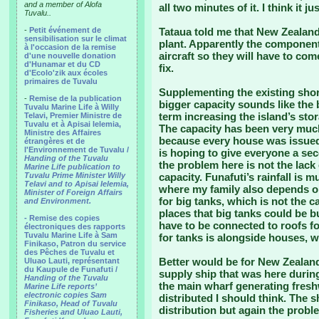
and a member of Alofa
all two minutes of it. I think it j
Tuvalu..
-
Petit événement de
Tataua told me that New Zealand
sensibilisation sur le climat
plant. Apparently the components 
à l'occasion de la remise
aircraft so they will have to co
d'une nouvelle donation
d'Hunamar et du CD
fix.
d'Ecolo'zik aux écoles
primaires de Tuvalu
Supplementing the existing shor
-
Remise de la publication
bigger capacity sounds like the b
Tuvalu Marine Life à Willy
term increasing the island’s sto
Telavi, Premier Ministre de
Tuvalu et à Apisai Ielemia,
The capacity has been very much
Ministre des Affaires
because every house was issued 
étrangères et de
l'Environnement de Tuvalu /
is hoping to give everyone a se
Handing of the Tuvalu
the problem here is not the lack 
Marine Life publication to
Tuvalu Prime Minister Willy
capacity. Funafuti’s rainfall is
Telavi and to Apisai Ielemia,
where my family also depends on
Minister of Foreign Affairs
for big tanks, which is not the c
and Environment.
places that big tanks could be bui
- Remise des copies
have to be connected to roofs fo
électroniques des rapports
Tuvalu Marine Life à Sam
for tanks is alongside houses, w
Finikaso, Patron du service
des Pêches de Tuvalu et
Better would be for New Zealan
Uluao Lauti, représentant
du Kaupule de Funafuti /
supply ship that was here during 
Handing of the Tuvalu
the main wharf generating freshwa
Marine Life reports’
electronic copies Sam
distributed I should think. The 
Finikaso, Head of Tuvalu
distribution but again the probl
Fisheries and Uluao Lauti,