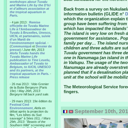
workshops about Tuvalu
and Marine Life by the D'Ici
Back from a survey on Nukulael
et d'ailleurs association at
the tropical aquarium in
information bulletin (GLIDE n°
D
Paris.
which the organization explain 
- 4 juin 2013 :
Remise
group have been suffering from l
officielle de Tuvalu Marine
which has impacted the islands
Life à l'Ambassadeur de
Tuvalu à Bruxelles, Unesco,
The island is very low on fresh 
UICN, et partenaires, suivie
government for assistance.. Popu
d'un Mardi de
family per day… The island nurs
l'environnement spécial
. -
(
Communiqué
et
Dossier de
children and three adults are s
presse
) /
June 4th, 2013:
Tuvalu government has three desa
Alofa Tuvalu hands the
Tuvalu Marine Life
one in Nanumaga (an island in t
publication to Tine Leuelu,
in Vaitupu. The usage of the two
Ambassador of Tuvalu to
Nanumaga are already overstretch
Belgium, to IUCN, UNESCO
and its partners, at the
planned that if a desalination pl
tropical aquarium in Paris.
-
unit at the school will be mobili
Press release
- 26 mai 2013 : Vide-Grenier
The Meteorological Service fore
de la Butte Bergeyre (Paris
19e) /
May 26th, 2013:
fingers.
Bergeyre hill back yard sale.
- 29 mars 2013: 19e édition du
Festival Ciné
Environnement
, Alofa en
September 10th, 201
débat après la projection du
film, "Les bêtes du Sud
sauvage" à Sées (61). /
Mars
29th, 2013: "Beasts of the
Southern Wild" screening and