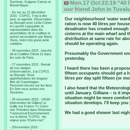
Mon.17 Oct 22:19 "40 l
Duchene, Guigone Camus et
Benoit Mayer.
our friend John in Tuval
- Du 1er au 12 décembre
2015 : COP21. Trop à dire
Our neighbourhood ‘water warden
pour un agenda. Observation
au Bourget avec Linda Cohen
ration is now 40 litres per hous
et Laurent Leguyader et
desalinator has created enough
representation dans les
cisterns at the main wharf and t
assemblées de la coalition et
autres associations par Maria
distribution at same rate for abo
Vives, notre très jeune amie
should be operating again.
catalane.
- 29 novembre 2015 : marche
Presumably the Government one i
de la Coalition Climat 21 dans
les rues de Paris.
yesterday.
- 27 novembre 2015 : Retrait
I heard there has been a propo
de nos badges
d’observateurs, à la COP21
fifteen occupants should get a 
au Bourget. Nous
litres per day split fifteen (or m
appréhendions les longues
files de Copenhagen.
Personne encore sur les lieux.
I also heard that the Meteorologi
En 3mn nous avions nos
until January. Gilliane – is it 
Sesames.
situation might be more comfort
- 26 novembre 2015 - 14h30 :
situation develops. I’ll keep you
Intervention de Gilliane Le
Gallic sur France Tv Outre-
mer Première dans l'émission
We had a good shower last nigh
Transversal Environnement
sur le thème "COP21 : les
enjeux pour l'Outre-mer".
- 25novembre 2015 :