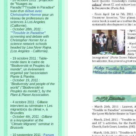
- 28 octobre 2011 : projection
de "Nuages au
Paradis"/"Trouble in Paradise"
suivi d'un
débat avec
Christopher Horner
pour un
réseau de professeurs de
sciences à Los Angeles
(Californie).
-
October 28th, 2011 :
"
"Trouble in Paradise"
screening and debate with
Christopher Horner for a
science network schools
headed by Lisa Niver Rajna.
(Los Angeles - California).
- 19 octobre 2011 : Table-
ronde dans le cadre de
"Biodiversité et Peuples du
monde", un événement
organisé par l'association
Plante & Planète.
-
October 19, 2011 :
"Biodiversity and people of the
world" ("Biodiversité et
Peuples du monde"), by the
Plant & Planet Association.
- 4 octobre 2011 : Gilliane
intervient au séminaire « Les
migrant(e)s du climat », à
Bruxelles
-
October 4th, 2011 : Gilliane
is a keyspeaker at the
"Climate Migrants" seminar in
Brussels
- 10 septembre 2011 :
Forum