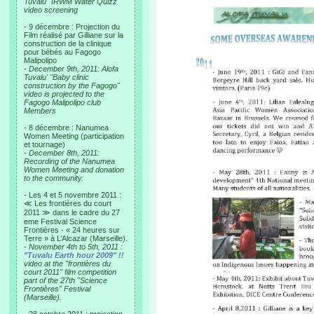
Tuvalu "IRWM Water Quizz"
video screening
- 9 décembre : Projection du
Film réalisé par Gilliane sur la
construction de la clinique
pour bébés au Fagogo
Malipolipo
-
December 9th, 2011: Alofa
Tuvalu' "Baby clinic
construction by the Fagogo"
video is projected to the
Fagogo Malipolipo club
Members
- 8 décembre : Nanumea
Women Meeting (participation
et tournage)
-
December 8th, 2011:
Recording of the Nanumea
Women Meeting and donation
to the community.
- Les 4 et 5 novembre 2011 :
≪ Les frontières du court
2011 ≫ dans le cadre du 27
eme Festival Science
Frontières - « 24 heures sur
Terre » à L’Alcazar (Marseille).
-
November 4th to 5th, 2011 :
"Tuvalu Earth hour 2009" !!
video at the "frontières du
court 2011" film competition
part of the 27th "Science
Frontières" Festival
(Marseille).