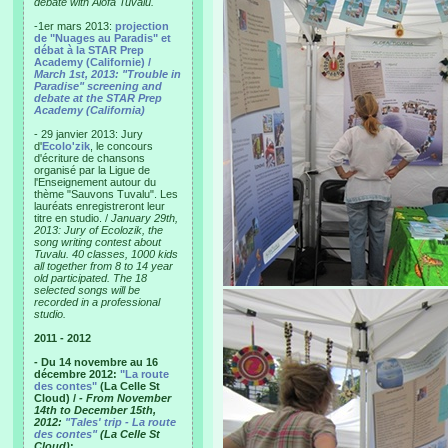
debate with Alofa Tuvalu.
-1er mars 2013:
projection
de "Nuages au Paradis" et
débat à la STAR Prep
Academy (Californie) /
March 1st, 2013: "Trouble in
Paradise" screening and
debate at the STAR Prep
Academy (California)
- 29 janvier 2013: Jury
d'
Ecolo'zik
, le concours
d'écriture de chansons
organisé par la Ligue de
l'Enseignement autour du
thème "Sauvons Tuvalu". Les
lauréats enregistreront leur
titre en studio. /
January 29th,
2013: Jury of Ecolozik, the
song writing contest about
Tuvalu. 40 classes, 1000 kids
all together from 8 to 14 year
old participated. The 18
selected songs will be
recorded in a professional
studio.
2011 - 2012
- Du 14 novembre au 16
décembre 2012:
"La route
des contes"
(La Celle St
Cloud) /
- From November
14th to December 15th,
2012:
"Tales' trip - La route
des contes"
(La Celle St
Cloud)
: