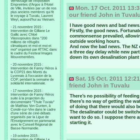
Vernissage de l’exposition
Empreintes d’Argos à l’Hotel
Mon. 17 Oct. 2011 13:
de Ville, invitées par un de nos
plus anciens membres qui fit
our friend John in Tuval
le voyage à Tuvalu, Laurent
Weyl, aujourd’hui au Vietnam.
I have good news and bad news
- 21 novembre 2015 :
Firstly, the good news. Fortuna
Intervention de Gilliane Le
Gallic avec Chloé
commonsense prevailed, allowin
Vlassopoulos dans "200
outside working hours.
millions de réfugiés
climatiques et moi et moi et
And now the bad news. The NZ d
moi" organisé par ATTAC dans
a three day delay while new par
le cadre du Festival Images
down its own desalination plant
Mouvementées.
- 20 novembre 2015 :
Intervention de Fanny Héros à
la COP21 des Monts du
Lyonnais à l'occasion de la
Sat. 15 Oct. 2011 12:21
COP, pendant la semaine de
solidarité internationale.
friend John in Tuvalu
- 17 novembre 2015 :
Intervention de Fanny Héros
There’s no possibility of feedin
suite à la projection du
there’s no way of getting the wat
documentaire "Thule Tuvalu"
de Matthias Von Gunten, à
of doing that there would also be
Condé-sur-Vire dans le cadre
The desalinator could be switche
d'une série de ciné-débats
want to do so. I suppose there a
organisés par la Ligue de
l'Enseignement en partenariat
starting it.
avec le Conseil Régional de
Basse-Normandie.
- 19 octobre 2015 :
Intervention de Gilliane Le