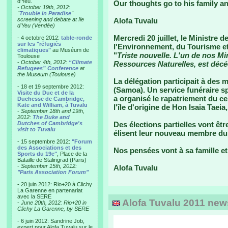
d'Yeu.
Our thoughts go to his family an
- October 19th, 2012:
"
Trouble in Paradise
"
screening and debate at Ile
Alofa Tuvalu
d'Yeu (Vendée)
Mercredi 20 juillet, le Ministre
- 4 octobre 2012:
table-ronde
sur les "réfugiés
l'Environnement, du Tourisme et 
climatiques"
au Muséum de
"
Triste nouvelle. L'un de nos Min
Toulouse
-
October 4th, 2012:
“Climate
Ressources Naturelles, est décéd
Refugees” Conference
at
the Museum (Toulouse)
La délégation participait à des 
- 18 et 19 septembre 2012:
(Samoa). Un service funéraire sp
Visite du Duc et de la
a organisé le rapatriement du cer
Duchesse de Cambridge,
Kate and William, à Tuvalu
l'île d'origine de Hon Isaia Taeia,
-
September 18th and 19th,
2012:
The Duke and
Dutches of Cambridge's
Des élections partielles vont êt
visit to Tuvalu
élisent leur nouveau membre du
- 15 septembre 2012:
"Forum
des Associations et des
Nos pensées vont à sa famille et
Sports du 19e"
, Place de la
Bataille de Stalingrad (Paris)
-
September 15th, 2012:
Alofa Tuvalu
"Paris Association Forum"
- 20 juin 2012: Rio+20 à Clichy
La Garenne en partenariat
avec la SERE
Alofa Tuvalu 2011 newsl
-
June 20th, 2012: Rio+20 in
Clichy La Garenne, by SERE
- 6 juin 2012: Sandrine Job,
expert pour Alofa Tuvalu sur le