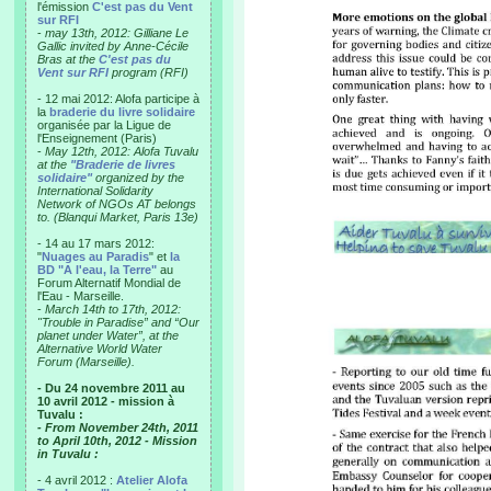
l'émission
C'est pas du Vent
sur RFI
-
may 13th, 2012: Gilliane Le
Gallic invited by Anne-Cécile
Bras at the
C'est pas du
Vent sur RFI
program (RFI)
- 12 mai 2012: Alofa participe à
la
braderie du livre solidaire
organisée par la Ligue de
l'Enseignement (Paris)
-
May 12th, 2012: Alofa Tuvalu
at the
"Braderie de livres
solidaire"
organized by the
International Solidarity
Network of NGOs AT belongs
to. (Blanqui Market, Paris 13e)
- 14 au 17 mars 2012:
"
Nuages au Paradis
" et
la
BD "A l'eau, la Terre"
au
Forum Alternatif Mondial de
l'Eau - Marseille.
-
March 14th to 17th, 2012:
"Trouble in Paradise” and “Our
planet under Water”, at the
Alternative World Water
Forum (Marseille).
- Du 24 novembre 2011 au
10 avril 2012 - mission à
Tuvalu :
- From November 24th, 2011
to April 10th, 2012 - Mission
in Tuvalu :
- 4 avril 2012 :
Atelier Alofa