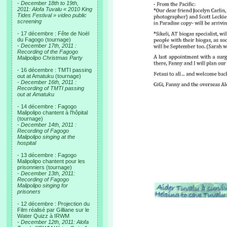
-
December 18th to 19th,
2011: Alofa Tuvalu « 2010 King
Tides Festival » video public
screening
- 17 décembre : Fête de Noël
du Fagogo (tournage)
-
December 17th, 2011 :
Recording of the Fagogo
Malipolipo Christmas Party
- 16 décembre : TMTI passing
out at Amatuku (tournage)
-
December 16th, 2011 :
Recording of TMTI passing
out at Amatuku
- 14 décembre : Fagogo
Malipolipo chantent à l'hôpital
(tournage)
-
December 14th, 2011 :
Recording of Fagogo
Malipolipo singing at the
hospital
- 13 décembre : Fagogo
Malipolipo chantent pour les
prisonniers (tournage)
-
December 13th, 2011:
Recording of Fagogo
Malipolipo singing for
prisoners
- 12 décembre : Projection du
Film réalisé par Gilliane sur le
Water Quizz à IRWM
-
December 12th, 2011: Alofa