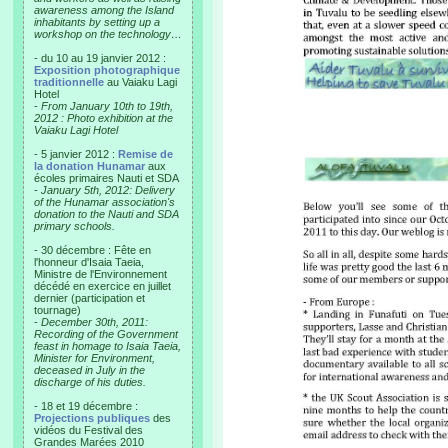
awareness among the Island
inhabitants by setting up a
workshop on the technology…
- du 10 au 19 janvier 2012 :
Exposition photographique
traditionnelle
au Vaiaku Lagi
Hotel
-
From January 10th to 19th,
2012 : Photo exhibition at the
Vaiaku Lagi Hotel
- 5 janvier 2012 :
Remise de
la donation Hunamar
aux
écoles primaires Nauti et SDA
-
January 5th, 2012: Delivery
of the Hunamar association's
donation to the Nauti and SDA
primary schools.
- 30 décembre : Fête en
l'honneur d'Isaia Taeia,
Ministre de l'Environnement
décédé en exercice en juillet
dernier (participation et
tournage)
-
December 30th, 2011:
Recording of the Government
feast in homage to Isaia Taeia,
Minister for Environment,
deceased in July in the
discharge of his duties.
- 18 et 19 décembre :
Projections publiques
des
vidéos du Festival des
Grandes Marées 2010