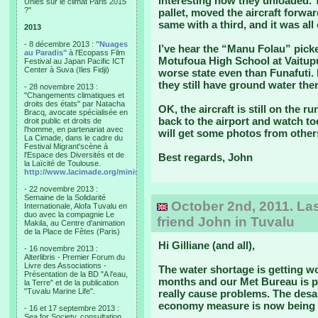
interesting how they unloaded. 
Unies sur le climat Paris 2015
?"
pallet, moved the aircraft forwa
same with a third, and it was all
2013
- 8 décembre 2013 :
"Nuages
I’ve hear the “Manu Folau” picke
au Paradis"
à l'Ecopass Film
Motufoua High School at Vaitupu
Festival au Japan Pacific ICT
Center à Suva (Iles Fidji)
worse state even than Funafuti. 
they still have ground water the
- 28 novembre 2013 :
"Changements climatiques et
droits des états" par Natacha
OK, the aircraft is still on the r
Bracq, avocate spécialisée en
back to the airport and watch tod
droit public et droits de
l'homme, en partenariat avec
will get some photos from others
La Cimade, dans le cadre du
Festival Migrant'scène à
l'Espace des Diversités et de
Best regards, John
la Laïcité de Toulouse.
http://www.lacimade.org/minisites/migrantscene
- 22 novembre 2013 :
Semaine de la Solidarité
October 2nd, 2011. Las
Internationale, Alofa Tuvalu en
duo avec la compagnie Le
friend John in Tuvalu
Makila, au Centre d'animation
de la Place de Fêtes (Paris)
Hi Gilliane (and all),
- 16 novembre 2013 :
Alterlibris - Premier Forum du
Livre des Associations -
The water shortage is getting wor
Présentation de la BD "A l'eau,
months and our Met Bureau is pr
la Terre" et de la publication
"Tuvalu Marine Life".
really cause problems. The desal
economy measure is now being 
- 16 et 17 septembre 2013 :
Sea for Society, consultation