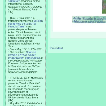
solidaire"
organized by the
International Solidarity
Network of NGOs AT belongs
to. (Marché Blanqui, Paris
13e)
- 16 au 27 mai 2011 : la
fraîchement imprimée
version
espagnole de la BD "A
l'eau, la Terre"
sera
présentée par le Réseau
Action Climat Tuvaluen dont
Alofa Tuvalu est membre, au
Forum Permanent des
Nations Unies sur les
Questions Indigènes à New
York.
Précédent
-
From May 16th to 27th, 2011
: The new born
Spanish
version of “our planet
under water” comic book
at
the United Nations Permanent
Forum on Indigenous Issues
in New York with the TuCan
(Tuvalu Climate Action
Network) representatives.
- 4 mai 2011: Sarah Hemstock
tient un stand Alofa et
présente "Small is Beautiful"
dans le cadre de l'exposition
du réseau de recherche en
environnement et
développement durable de
l'Université de Notts Trent
(Uk).
-
May 4th, 2011: Exhibit about