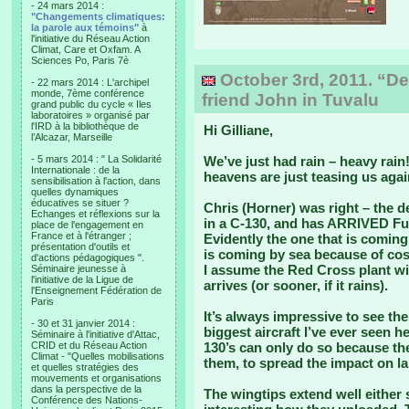
- 24 mars 2014 :
"Changements climatiques:
la parole aux témoins"
à
l'initiative du Réseau Action
Climat, Care et Oxfam. A
Sciences Po, Paris 7è
October 3rd, 2011. “De
- 22 mars 2014 : L'archipel
monde, 7ème conférence
friend John in Tuvalu
grand public du cycle « Iles
laboratoires » organisé par
l'IRD à la bibliothèque de
Hi Gilliane,
l’Alcazar, Marseille
- 5 mars 2014 : " La Solidarité
We’ve just had rain – heavy rain!
Internationale : de la
heavens are just teasing us agai
sensibilisation à l'action, dans
quelles dynamiques
éducatives se situer ?
Chris (Horner) was right – the d
Echanges et réflexions sur la
in a C-130, and has ARRIVED Fun
place de l'engagement en
France et à l'étranger ;
Evidently the one that is coming 
présentation d'outils et
is coming by sea because of cost
d'actions pédagogiques ".
I assume the Red Cross plant wi
Séminaire jeunesse à
l'initiative de la Ligue de
arrives (or sooner, if it rains).
l'Enseignement Fédération de
Paris
It’s always impressive to see the
- 30 et 31 janvier 2014 :
biggest aircraft I’ve ever seen h
Séminaire à l'initiative d'Attac,
CRID et du Réseau Action
130’s can only do so because th
Climat - "Quelles mobilisations
them, to spread the impact on l
et quelles stratégies des
mouvements et organisations
dans la perspective de la
The wingtips extend well either 
Conférence des Nations-