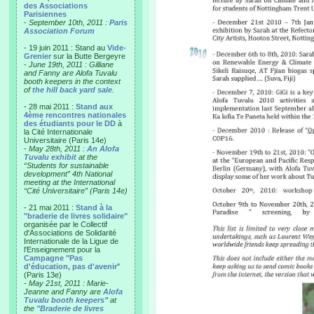
des Associations
Parisiennes
-
September 10th, 2011 :
Paris
Association Forum
- 19 juin 2011 : Stand au
Vide-
Grenier
sur la Butte Bergeyre
-
June 19th, 2011 : Gilliane
and Fanny are Alofa Tuvalu
booth keepers in the context
of
the hill back yard sale
.
- 28 mai 2011 :
Stand aux
4ème rencontres nationales
des étudiants pour le DD
à
la Cité Internationale
Universitaire (Paris 14e)
-
May 28th, 2011 :
An Alofa
Tuvalu exhibit
at the
“Students for sustainable
development” 4th National
meeting at the International
“Cité Universitaire” (Paris 14e)
- 21 mai 2011 :
Stand à la
"braderie de livres solidaire"
organisée par le Collectif
d'Associations de Solidarité
Internationale de la Ligue de
l'Enseignement pour la
Campagne "Pas
d'éducation, pas d'avenir
"
(Paris 13e)
-
May 21st, 2011 : Marie-
Jeanne and Fanny are
Alofa
Tuvalu booth keepers"
at
the
"Braderie de livres