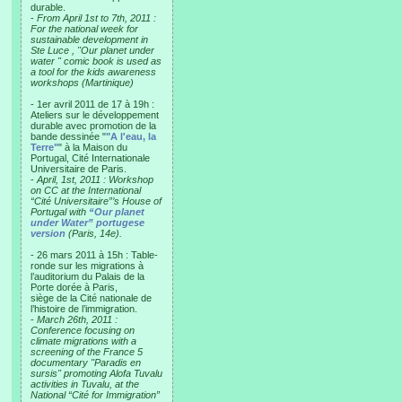
durable.
-
From April 1st to 7th, 2011 :
For the national week for
sustainable development in
Ste Luce , "Our planet under
water " comic book is used as
a tool for the kids awareness
workshops (Martinique)
- 1er avril 2011 de 17 à 19h :
Ateliers sur le développement
durable avec promotion de la
bande dessinée "
"A l'eau, la
Terre"
" à la Maison du
Portugal, Cité Internationale
Universitaire de Paris.
-
April, 1st, 2011 : Workshop
on CC at the International
“Cité Universitaire”’s House of
Portugal with
“Our planet
under Water” portugese
version
(Paris, 14e).
- 26 mars 2011 à 15h : Table-
ronde sur les migrations à
l’auditorium du Palais de la
Porte dorée à Paris,
siège de la Cité nationale de
l’histoire de l’immigration.
-
March 26th, 2011 :
Conference focusing on
climate migrations with a
screening of the France 5
documentary "Paradis en
sursis" promoting Alofa Tuvalu
activities in Tuvalu, at the
National “Cité for Immigration”