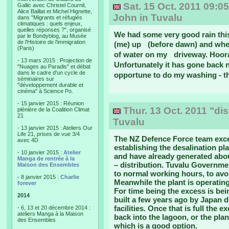
Sat. 15 Oct. 2011 09:0
Gallic avec Christel Cournil,
Alice Baillat et Michel Hignette,
John in Tuvalu
dans "Migrants et réfugiés
climatiques : quels enjeux,
quelles réponses ?", organisé
We had some very good rain thi
par le Bondyblog, au Musée
de l'Histoire de l'immigration
(me) up (before dawn) and when 
(Paris)
of water on my driveway. Hoor
- 13 mars 2015 : Projection de
Unfortunately it has gone back 
"Nuages au Paradis" et débat
dans le cadre d'un cycle de
opportune to do my washing - the
séminaires sur
"développement durable et
cinéma" à Science Po.
- 15 janvier 2015 : Réunion
Thur. 13 Oct. 2011 "dist
plénière de la Coalition Climat
21
Tuvalu
- 13 janvier 2015 : Ateliers Our
Life 21, prises de vue 3/4
The NZ Defence Force team exce
avec 4D
establishing the desalination pl
- 10 janvier 2015 :
Atelier
and have already generated about
Manga de rentrée à la
– distribution. Tuvalu Governmen
Maison des Ensembles
to normal working hours, to avoi
- 8 janvier 2015 :
Charlie
Meanwhile the plant is operating
forever
For time being the excess is bei
2014
built a few years ago by Japan d
facilities. Once that is full the
- 6, 13 et 20 décembre 2014 :
ateliers Manga à la Maison
back into the lagoon, or the plan
des Ensembles
which is a good option.