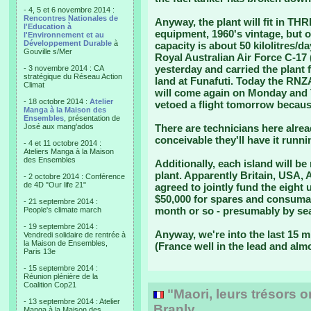
- 4, 5 et 6 novembre 2014 :
Rencontres Nationales de
Anyway, the plant will fit in THR
l'Education à
equipment, 1960's vintage, but o
l'Environnement et au
Développement Durable
à
capacity is about 50 kilolitres/da
Gouville s/Mer
Royal Australian Air Force C-17 
yesterday and carried the plant 
- 3 novembre 2014 : CA
stratégique du Réseau Action
land at Funafuti. Today the RNZAF
Climat
will come again on Monday and 
- 18 octobre 2014 :
Atelier
vetoed a flight tomorrow becaus
Manga à la Maison des
Ensembles
, présentation de
José aux mang'ados
There are technicians here alrea
conceivable they'll have it runni
- 4 et 11 octobre 2014 :
Ateliers Manga à la Maison
des Ensembles
Additionally, each island will b
plant. Apparently Britain, USA,
- 2 octobre 2014 : Conférence
de 4D "Our life 21"
agreed to jointly fund the eight 
$50,000 for spares and consumab
- 21 septembre 2014 :
month or so - presumably by se
People's climate march
- 19 septembre 2014 :
Anyway, we're into the last 15 
Vendredi solidaire de rentrée à
la Maison de Ensembles,
(France well in the lead and alm
Paris 13e
- 15 septembre 2014 :
Réunion plénière de la
Coalition Cop21
"Maori, leurs trésors 
- 13 septembre 2014 : Atelier
Branly
Manga à la Maison des