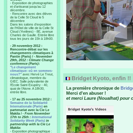
- Exposition de photographies
et d’artisanat jusqu’au 12
décembre.
- Rencontre avec des élèves
de la Celle St Cloud le 5
décembre
Dans les salons d’exposition
de l’Hôtel de ville de la Celle St
Cloud (Yvelines) - 8E, avenue
Charles de Gaulle. Entrée libre
tous les jours de 15h à 18h00.
- 29 novembre 2012 :
Rencontre-débat sur les
changements climatiques à
Pantin (Paris) /
- November
29th, 2012 : Climate Change
conference (Paris)
:
"Le changement
climatique: où en sommes-
nous?"
avec Hervé Le Treut,
Bridget Kyoto, enfin !!
climatologue, membre du
GIEC. Salle polyvalente de
l’Ecole Saint-Exupéry - 40,
La première chronique de
Bridg
quai de l’Aisne. A 18h30,
entrée libre.
Merci d'en abuser !
et merci Laure (Noualhat) pour ce
- 17 au 25 novembre 2012 :
Semaine de la Solidarité
Internationale (Paris)
en
partenariat avec la Cie Le
Makila /
- From November
17th to 25th :
International
Solidarity Week (Paris)
in
partnership with la Cie Le
Makila
:
- Exposition photographique :