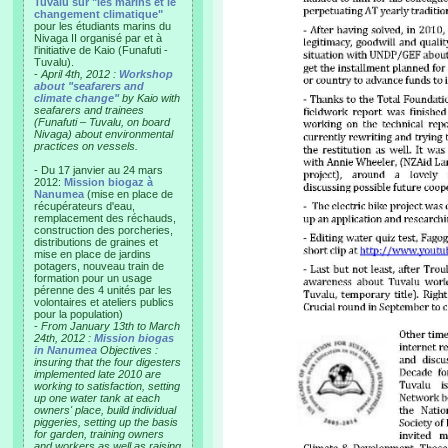
Tuvalu sur "les marins et le
changement climatique"
pour les étudiants marins du
Nivaga II organisé par et à
l'initiative de Kaio (Funafuti -
Tuvalu).
-
April 4th, 2012 :
Workshop
about "seafarers and
climate change"
by Kaio with
seafarers and trainees
(Funafuti – Tuvalu, on board
Nivaga) about environmental
practices on vessels.
- Du 17 janvier au 24 mars
2012:
Mission biogaz à
Nanumea
(mise en place de
récupérateurs d'eau,
remplacement des réchauds,
construction des porcheries,
distributions de graines et
mise en place de jardins
potagers, nouveau train de
formation pour un usage
pérenne des 4 unités par les
volontaires et ateliers publics
pour la population)
-
From January 13th to March
24th, 2012 :
Mission biogas
in Nanumea
Objectives :
insuring that the four digesters
implemented late 2010 are
working to satisfaction, setting
up one water tank at each
owners' place, build individual
piggeries, setting up the basis
for garden, training owners
and workers as well as raising