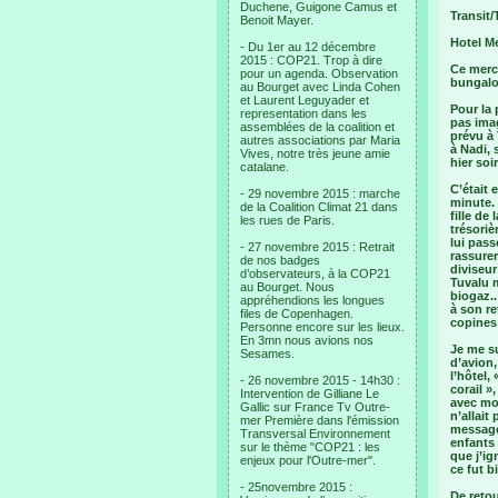
Duchene, Guigone Camus et
Transit/
Benoit Mayer.
Hotel Me
- Du 1er au 12 décembre
2015 : COP21. Trop à dire
Ce mercr
pour un agenda. Observation
bungalo
au Bourget avec Linda Cohen
et Laurent Leguyader et
Pour la 
representation dans les
pas imag
assemblées de la coalition et
prévu à 
autres associations par Maria
à Nadi, 
Vives, notre très jeune amie
hier so
catalane.
C’était 
- 29 novembre 2015 : marche
minute.
de la Coalition Climat 21 dans
fille de
les rues de Paris.
trésoriè
lui pass
- 27 novembre 2015 : Retrait
rassurer
de nos badges
diviseur
d’observateurs, à la COP21
Tuvalu m
au Bourget. Nous
biogaz..
appréhendions les longues
à son re
files de Copenhagen.
copines 
Personne encore sur les lieux.
En 3mn nous avions nos
Je me su
Sesames.
d’avion
l’hôtel,
- 26 novembre 2015 - 14h30 :
corail »
Intervention de Gilliane Le
avec moi
Gallic sur France Tv Outre-
n’allait
mer Première dans l'émission
message
Transversal Environnement
enfants 
sur le thème "COP21 : les
que j’ig
enjeux pour l'Outre-mer".
ce fut b
- 25novembre 2015 :
De retou