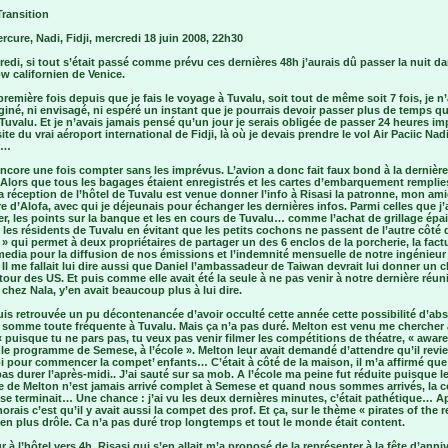
Transition
rcure, Nadi, Fidji, mercredi 18 juin 2008, 22h30
edi, si tout s’était passé comme prévu ces dernières 48h j’aurais dû passer la nuit da
w californien de Venice.
première fois depuis que je fais le voyage à Tuvalu, soit tout de même soit 7 fois, je n
iné, ni envisagé, ni espéré un instant que je pourrais devoir passer plus de temps q
Tuvalu. Et je n’avais jamais pensé qu’un jour je serais obligée de passer 24 heures i
site du vrai aéroport international de Fidji, là où je devais prendre le vol Air Paciic Nad
ir…
encore une fois compter sans les imprévus. L’avion a donc fait faux bond à la dernière
 Alors que tous les bagages étaient enregistrés et les cartes d’embarquement rempli
 la réception de l’hôtel de Tuvalu est venue donner l’info à Risasi la patronne, mon ami
re d’Alofa, avec qui je déjeunais pour échanger les dernières infos. Parmi celles que j’
er, les points sur la banque et les en cours de Tuvalu… comme l’achat de grillage épa
 les résidents de Tuvalu en évitant que les petits cochons ne passent de l’autre côté 
 » qui permet à deux propriétaires de partager un des 6 enclos de la porcherie, la fact
edia pour la diffusion de nos émissions et l’indemnité mensuelle de notre ingénieur
 Il me fallait lui dire aussi que Daniel l’ambassadeur de Taiwan devrait lui donner un 
tour des US. Et puis comme elle avait été la seule à ne pas venir à notre dernière réun
chez Nala, y’en avait beaucoup plus à lui dire.
is retrouvée un pu décontenancée d’avoir occulté cette année cette possibilité d’ab
, somme toute fréquente à Tuvalu. Mais ça n’a pas duré. Melton est venu me chercher 
 « puisque tu ne pars pas, tu veux pas venir filmer les compétitions de théatre, « awar
, le programme de Semese, à l’école ». Melton leur avait demandé d’attendre qu’il revi
 pour commencer la compet’ enfants… C’était à côté de la maison, il m’a affirmé que
 pas durer l’après-midi.. J’ai sauté sur sa mob. A l’école ma peine fut réduite puisque l
 de Melton n’est jamais arrivé complet à Semese et quand nous sommes arrivés, la 
se terminait… Une chance : j’ai vu les deux dernières minutes, c’était pathétique… A
norais c’est qu’il y avait aussi la compet des prof. Et ça, sur le thème « pirates of the r
ien plus drôle. Ca n’a pas duré trop longtemps et tout le monde était content.
r à l’hôtel vers 4h, Risasi qui s’en allait m’a proposé de la représenter à la fête d’anni