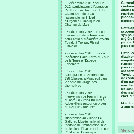
Ce vendr
- 9 décembre 2015 : pour le
confere
D12, participation à l’opération
étions r
Red Line, sur l’avenue de la
représen
Grande Armée et au
propos d
rassemblement “Etat
génograp
d’Urgence Climatique au
Champs de Mars.
Cette ap
scooter
- 8 décembre 2015 : un petit
sympa, 
tour en bus dans Paris avec
préfère 
notre amie et trésorière d’Alofa
préfère 
Tuvalu à Tuvalu, Risasi
plus l’œ
Finikaso.
Enfin, c
- 7 décembre 2015 : visite à
dizaine 
l’opération Paris-Terre du Jour
magnifiq
de la Terre a l’Espace
Pacific 
Ephémère.
passé de
est cert
- 6 décembre 2015 :
Tuvalu d
participation au Sommet des
de conf
196 Chaises à Montreuil dans
d’en par
le cadre du village des
mes baga
alternatives.
un scan 
des mail
- 5 décembre 2015 :
chez eu
Intervention de Fanny Héros
au café Le Grand Bouillon à
Maintena
Aubervilliers autour du projet
à une he
"Tuvalu: ici / ailleurs".
- 5 décembre 2015 :
intervention de Gilliane Le
Gallic au Musée national de
l’histoire de l’immigration, à la
projection-débat organisee par
Mercre
l’OIM avec Dominique