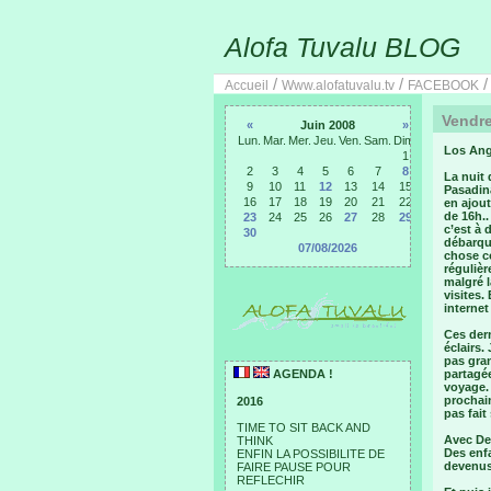
Alofa Tuvalu BLOG
/
/
Accueil
Www.alofatuvalu.tv
FACEBOOK
Vendre
«
Juin 2008
»
Lun.
Mar.
Mer.
Jeu.
Ven.
Sam.
Dim.
Los Ang
1
2
3
4
5
6
7
8
La nuit 
9
10
11
12
13
14
15
Pasadin
16
17
18
19
20
21
22
en ajout
de 16h.
23
24
25
26
27
28
29
c’est à
30
débarqu
07/08/2026
chose c
réguliè
malgré 
visites.
internet
Ces dern
éclairs.
pas gra
AGENDA !
partagée
voyage. 
prochain
2016
pas fait
TIME TO SIT BACK AND
Avec De
THINK
Des enfa
ENFIN LA POSSIBILITE DE
devenus 
FAIRE PAUSE POUR
REFLECHIR