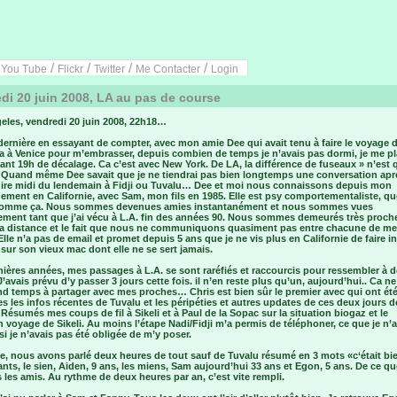
/
/
/
/
/
You Tube
Flickr
Twitter
Me Contacter
Login
di 20 juin 2008, LA au pas de course
eles, vendredi 20 juin 2008, 22h18…
dernière en essayant de compter, avec mon amie Dee qui avait tenu à faire le voyage 
a à Venice pour m’embrasser, depuis combien de temps je n’avais pas dormi, je me pl
ant 19h de décalage. Ca c’est avec New York. De LA, la différence de fuseaux » n’est 
. Quand même Dee savait que je ne tiendrai pas bien longtemps une conversation aprè
 dire midi du lendemain à Fidji ou Tuvalu… Dee et moi nous connaissons depuis mon
ement en Californie, avec Sam, mon fils en 1985. Elle est psy comportementaliste, q
omme ça. Nous sommes devenues amies instantanément et nous sommes vues
rement tant que j’ai vécu à L.A. fin des années 90. Nous sommes demeurés très proch
la distance et le fait que nous ne communiquons quasiment pas entre chacune de m
 Elle n’a pas de email et promet depuis 5 ans que je ne vis plus en Californie de faire in
 sur son vieux mac dont elle ne se sert jamais.
ières années, mes passages à L.A. se sont raréfiés et raccourcis pour ressembler à 
 J’avais prévu d’y passer 3 jours cette fois. il n’en reste plus qu’un, aujourd’hui.. Ca ne 
nd temps à partager avec mes proches… Chris est bien sûr le premier avec qui ont ét
s les infos récentes de Tuvalu et les péripéties et autres updates de ces deux jours d
Résumés mes coups de fil à Sikeli et à Paul de la Sopac sur la situation biogaz et le
 voyage de Sikeli. Au moins l’étape Nadi/Fidji m’a permis de téléphoner, ce que je n’a
 si je n’avais pas été obligée de m’y poser.
e, nous avons parlé deux heures de tout sauf de Tuvalu résumé en 3 mots «c‘était bi
nts, le sien, Aiden, 9 ans, les miens, Sam aujourd’hui 33 ans et Egon, 5 ans. De ce q
les amis. Au rythme de deux heures par an, c’est vite rempli.