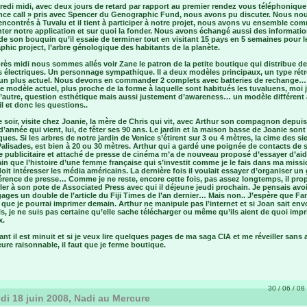
edi midi, avec deux jours de retard par rapport au premier rendez vous téléphonique
nce call » pris avec Spencer du Genographic Fund, nous avons pu discuter. Nous no
encontrés à Tuvalu et il tient à participer à notre projet, nous avons vu ensemble co
ter notre application et sur quoi la fonder. Nous avons échangé aussi des informatio
e son bouquin qu’il essaie de terminer tout en visitant 15 pays en 5 semaines pour l
hic project, l’arbre génologique des habitants de la planète.
rès midi nous sommes allés voir Zane le patron de la petite boutique qui distribue d
s électriques. Un personnage sympathique. Il a deux modèles principaux, un type rét
un plus actuel. Nous devons en commander 2 complets avec batteries de rechange…
le modèle actuel, plus proche de la forme à laquelle sont habitués les tuvaluens, moi 
l’autre, question esthétique mais aussi justement d’awareness… un modèle différent a
il et donc les questions..
e soir, visite chez Joanie, la mère de Chris qui vit, avec Arthur son compagnon depui
d’année qui vient, lui, de fêter ses 90 ans. Le jardin et la maison basse de Joanie sont
ues. Si les arbres de notre jardin de Venice s’étirent sur 3 ou 4 mètres, la cime des si
Palisades, est bien à 20 ou 30 mètres. Arthur qui a gardé une poignée de contacts de 
 publicitaire et attaché de presse de cinéma m’a de nouveau proposé d’essayer d’aider
ain que l’histoire d’une femme française qui s’investit comme je le fais dans ma miss
oit intéresser les média américains. La dernière fois il voulait essayer d’organiser un
érence de presse… Comme je ne reste, encore cette fois, pas assez longtemps, il pro
ler à son pote de Associated Press avec qui il déjeune jeudi prochain. Je pensais avo
ges un double de l’article du Fiji Times de l’an dernier… Mais non.. J’espère que Fa
que je pourrai imprimer demain. Arthur ne manipule pas l’internet et si Joan sait env
s, je ne suis pas certaine qu’elle sache télécharger ou même qu’ils aient de quoi imp
x.
nt il est minuit et si je veux lire quelques pages de ma saga CIA et me réveiller sans 
ure raisonnable, il faut que je ferme boutique.
30 / 06 / 08 
di 18 juin 2008, Nadi au Mercure