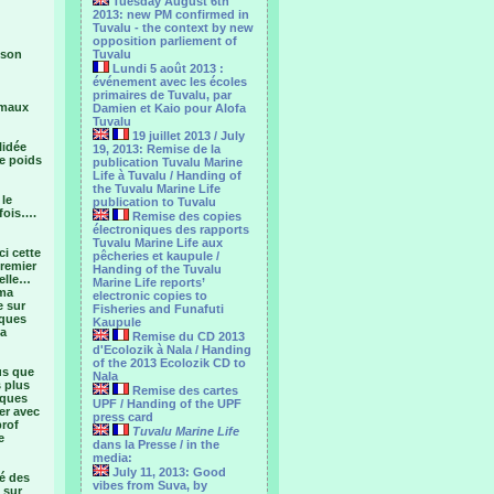
Tuesday August 6th
2013: new PM confirmed in
Tuvalu - the context by new
opposition parliement of
ison
Tuvalu
Lundi 5 août 2013 :
événement avec les écoles
primaires de Tuvalu, par
 maux
Damien et Kaio pour Alofa
Tuvalu
19 juillet 2013 / July
lidée
19, 2013: Remise de la
le poids
publication Tuvalu Marine
Life à Tuvalu / Handing of
the Tuvalu Marine Life
 le
publication to Tuvalu
 fois….
Remise des copies
électroniques des rapports
Tuvalu Marine Life aux
ci cette
pêcheries et kaupule /
Premier
Handing of the Tuvalu
ielle…
Marine Life reports’
 ma
electronic copies to
e sur
Fisheries and Funafuti
iques
Kaupule
la
Remise du CD 2013
d'Ecolozik à Nala / Handing
of the 2013 Ecolozik CD to
us que
Nala
 plus
Remise des cartes
lques
UPF / Handing of the UPF
er avec
press card
prof
Tuvalu Marine Life
e
dans la Presse / in the
media:
July 11, 2013: Good
ié des
vibes from Suva, by
 sur