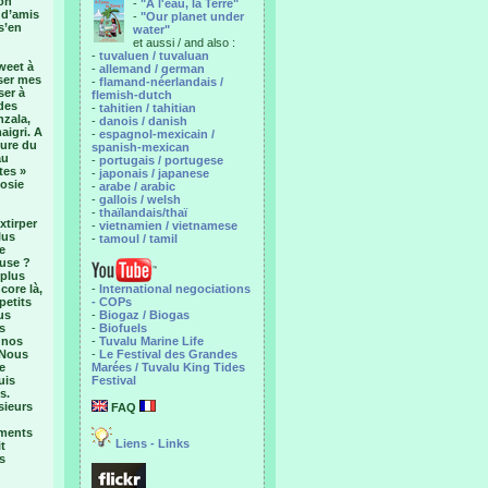
gon
-
"A l'eau, la Terre"
 d’amis
-
"Our planet under
s’en
water"
et aussi / and also :
-
tuvaluen / tuvaluan
sweet à
-
allemand / german
sser mes
-
flamand-néerlandais /
ser à
flemish-dutch
des
-
tahitien / tahitian
nzala,
-
danois / danish
aigri. A
-
espagnol-mexicain /
cure du
spanish-mexican
au
-
portugais / portugese
tes »
-
japonais / japanese
Rosie
-
arabe / arabic
-
gallois / welsh
-
thaïlandais/thaï
xtirper
-
vietnamien / vietnamese
lus
-
tamoul / tamil
e
euse ?
 plus
core là,
-
International negociations
petits
- COPs
us
-
Biogaz / Biogas
s
-
Biofuels
 nos
-
Tuvalu Marine Life
 Nous
-
Le Festival des Grandes
e
Marées / Tuvalu King Tides
uis
Festival
s.
sieurs
FAQ
ements
Liens - Links
t
s