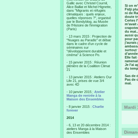
Gallic avec Christel Cournil,
Si on m’
Alice Baillat et Michel Hignette,
Fidji pl
dans "Migrants et réfugiés
ni de Ra
climatiques : quels enjeux,
doute tr
quelles réponses ?", organisé
Certes l
par le Bondyblog, au Musée
m’avait 
de l'Histoire de l'immigration
crapoteu
(Paris)
du mat… 
aussi qu
- 13 mars 2015 : Projection de
pour pa
"Nuages au Paradis" et débat
j’aurais
dans le cadre d'un cycle de
ambassad
séminaires sur
surtout
"développement durable et
d’années
cinéma" à Science Po.
Elle fa
ramenait
- 15 janvier 2015 : Réunion
Je l’ai 
plénière de la Coalition Climat
du temps
21
Sas de d
- 13 janvier 2015 : Ateliers Our
Pas de c
Life 21, prises de vue 3/4
mal.
avec 4D
- 10 janvier 2015 :
Atelier
Manga de rentrée à la
Maison des Ensembles
- 8 janvier 2015 :
Charlie
Mardi 
forever
2014
- 6, 13 et 20 décembre 2014 :
ateliers Manga à la Maison
Dimanc
des Ensembles