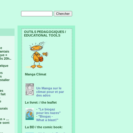
OUTILS PEDAGOGIQUES /
EDUCATIONAL TOOLS
de
antais
que »
s 20h..
uelque
es
Manga Climat
es
staller
Un Manga sur le
des
climat pour et par
fait
des ados
é
e
Le livret: / the leaflet
urais
-
"Le biogaz
pour les nazes"
-
"Biogas -
en » …
What a blast!"
ue sont
La BD / the comic book: