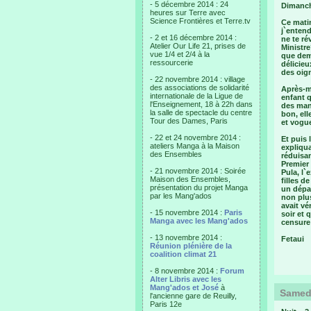
- 5 décembre 2014 : 24
Dimanch
heures sur Terre avec
Science Frontières et Terre.tv
Ce matin
j`entend
- 2 et 16 décembre 2014 :
ne te ré
Atelier Our Life 21, prises de
Ministre
vue 1/4 et 2/4 à la
que dema
ressourcerie
délicieu
des oign
- 22 novembre 2014 : village
des associations de solidarité
Après-mi
internationale de la Ligue de
enfant 
l'Enseignement, 18 à 22h dans
des mani
la salle de spectacle du centre
bon, ell
Tour des Dames, Paris
et vogue
- 22 et 24 novembre 2014 :
Et puis 
ateliers Manga à la Maison
expliqua
des Ensembles
réduisan
Premier 
- 21 novembre 2014 : Soirée
Pula, l`
Maison des Ensembles,
filles d
présentation du projet Manga
un dépar
par les Mang'ados
non plus
avait vé
- 15 novembre 2014 :
Paris
soir et 
Manga avec les Mang'ados
censure 
- 13 novembre 2014 :
Fetaui
Réunion plénière de la
coalition climat 21
- 8 novembre 2014 :
Forum
Alter Libris avec les
Mang'ados et José
à
Samedi
l'ancienne gare de Reuilly,
Paris 12e