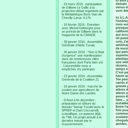
Et puis 
demain s
- 19 mars 2016 : participation
venus de
de Gilliane Le Gallic à la
vont di
projection-débat organisée par
la Médiathèque Boris Vian de
Ici à L.
Chevilly-Larue. A 17h
l’intéri
trois vo
- 10 février 2016 : Entretien
presque
avec Michel Delberghe pour
californ
un portrait de Gilliane dans le
qui occu
magazine de la CIMADE
tel poi
coin, j’
- 30 janvier 2016 : Assemblée
américai
Générale d’Alofa Tuvalu
de music
qui part
- 30 janvier 2016 : “Non à l’état
superma
d’urgence” une manifestation
plastiqu
dans de nombreuses villes
une viei
françaises dont Paris bien sûr
récente,
. L’assemblée nous a
temps en
empêchés d’y participer.
C’est pa
haute qu
- 23 janvier 2016 : Assemblée
Tee pass
Générale de la Coalition 21
carrés d
grande p
- 16 janvier 2016 : marche de
arbres d
soutien aux agriculteurs de
arbres 
Notre Dame des Landes
avons é
faire… 
- D’Aout à fin décembre :
install
préparation et clôture du
Entre l’
dossier “biorap Tuvalu“avec le
fois pou
SPREP et Dani Ceccarrelli,
communa
scientifique, co-auteure déjà
scolaire
du TML Un projet annulé à la
choquée
dernière minute par le
années.
Gouvernement.