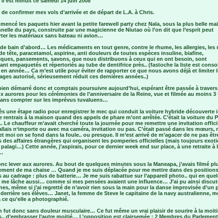
, il est minuit ce samedi 14 juin 2008
 de confirmer mes vols d’arrivée et de départ de L.A. à Chris.
mencé les paquets hier avant la petite farewell party chez Nala, sous la plus belle ma
nnelle du pays, construite par une magicienne de Niutao où l’on dit que l’esprit peut
rter les matériaux sans bateau ni avion…
 de bain d’abord… Les médicaments en tout genre, contre le rhume, les allergies, les
de tête, paracetamol, aspirine, anti douleurs de toutes espèces insuline, biafine,
tiques, pansements, savons, que nous distribuons à ceux qui en ont besoin, sont
nt empaquetés et répertoriés au tube de dentifrice près.. (fastoche la liste est conso
en année… Ca m’est utile pour éviter de rapporter ce que nous avons déjà et limiter 
ges autorisé, sérieusement réduit ces dernières années..)
bien démarré donc et comptais poursuivre aujourd’hui, espérant être passée à travers
ux aurores pour les cérémonies de l’anniversaire de la Reine, vue et filmée au moins 3
 sans compter sur les imprévus tuvaluens…
ès une étape radio pour enregistrer le mec qui conduit la voiture hybride découverte i
e rentrais à la maison quand des appels de phare m’ont arrêtée. C’était la voiture du 
.. Le chauffeur m’avait cherché toute la journée pour me remettre une invitation offic
allais n‘importe ou avec ma caméra, invitation ou pas. C’était passé dans les mœurs,
t moi on se fond dans la foule.. ou presque. Il m’est arrivé de m’agacer de ne pas êtr
es des affaires étrangères qui organisent les pomperies officielles (mais toujours exot
palagi…) Cette année, j’aspirais, pour ce dernier week end sur place, à une retraite à 
…
onc lever aux aurores. Au bout de quelques minutes sous la Maneapa, j’avais filmé pl
ment de ma chaise … Quand je me suis déplacée pour me mettre dans des positions
 au cadrage : plus de batterie… Je me suis rabattue sur l’appareil photo.. qui en que
 me lâche aussi… comme si mes pensées avaient une influence… J’ai pu ainsi discut
nes, même si j’ai regretté de n’avoir rien sous la main pour la danse improvisée d’un 
derrière ses élèves… Janet, la femme de Steve le capitaine de la navy australienne, m
 ce qu’elle a photographié.
 fut donc sans douleur musculaire… Ce fut même un vrai plaisir de sourire à la moit
s.. d’embrasser l’autre moitié… L’opposition est clairsemée : 2 Membres du Parlement