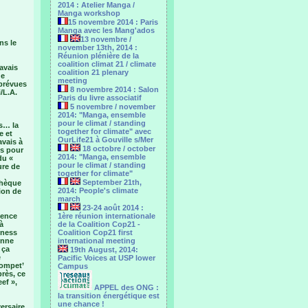
2014 : Atelier Manga /
Manga workshop
15 novembre 2014 : Paris
Manga avec les Mang'ados
13 novembre /
ns le
november 13th, 2014 :
Réunion plénière de la
coalition climat 21 / climate
’avais
coalition 21 plenary
ue
meeting
mprévues
8 novembre 2014 : Salon
i/L.A.
Paris du livre associatif
5 novembre / november
2014: "Manga, ensemble
pour le climat / standing
es… la
together for climate" avec
e et
OurLife21 à Gouville s/Mer
avais à
18 octobre / october
is pour
2014: "Manga, ensemble
du «
pour le ‎climat / standing
ure de
together for climate"
September 21th,
chèque
2014: People's climate
ion de
march
23-24 août 2014 :
sence
1ère réunion internationale
à
de la Coalition Cop21 -
eness
Coalition Cop21 first
enne
international meeting
 ça
19th August, 2014:
e
Pacific Voices at USP lower
compet’
Campus
près, ce
eef »,
APPEL des ONG :
la transition énergétique est
une chance !
versaire