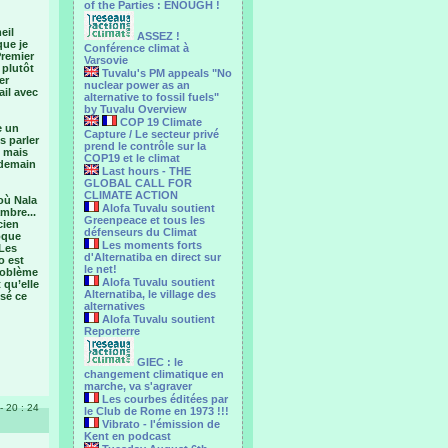
of the Parties : ENOUGH !
eil
ASSEZ !
que je
Conférence climat à
Premier
Varsovie
 plutôt
Tuvalu's PM appeals "No
er
nuclear power as an
ail avec
alternative to fossil fuels"
by Tuvalu Overview
COP 19 Climate
e un
Capture / Le secteur privé
s parler
prend le contrôle sur la
, mais
COP19 et le climat
 demain
Last hours - THE
GLOBAL CALL FOR
CLIMATE ACTION
 où Nala
Alofa Tuvalu soutient
mbre...
Greenpeace et tous les
cien
défenseurs du Climat
poque
Les moments forts
 Les
d'Alternatiba en direct sur
o est
le net!
problème
Alofa Tuvalu soutient
 qu’elle
Alternatiba, le village des
usé ce
alternatives
Alofa Tuvalu soutient
Reporterre
GIEC : le
changement climatique en
marche, va s'agraver
Les courbes éditées par
- 20 : 24
le Club de Rome en 1973 !!!
Vibrato - l'émission de
Kent en podcast