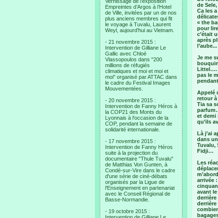
Vernissage de l’exposition
de Sele,
Empreintes d’Argos à l’Hotel
Ca les a
de Ville, invitées par un de nos
délicate
plus anciens membres qui fit
« the ba
le voyage à Tuvalu, Laurent
pour lir
Weyl, aujourd’hui au Vietnam.
c’était 
après pl
- 21 novembre 2015 :
l’aube...
Intervention de Gilliane Le
Gallic avec Chloé
Je me su
Vlassopoulos dans "200
bouquin
millions de réfugiés
Littel…
climatiques et moi et moi et
pas le 
moi" organisé par ATTAC dans
pendant 
le cadre du Festival Images
Mouvementées.
Appelé u
retour à
- 20 novembre 2015 :
Tia sa s
Intervention de Fanny Héros à
parfum… 
la COP21 des Monts du
et demi 
Lyonnais à l'occasion de la
qu’ils 
COP, pendant la semaine de
solidarité internationale.
Là j’ai 
dans un 
- 17 novembre 2015 :
Tuvalu, 
Intervention de Fanny Héros
Fidji…
suite à la projection du
documentaire "Thule Tuvalu"
Les réac
de Matthias Von Gunten, à
déplacen
Condé-sur-Vire dans le cadre
m’abord
d'une série de ciné-débats
arrivée 
organisés par la Ligue de
cinquant
l'Enseignement en partenariat
avant le
avec le Conseil Régional de
derrière
Basse-Normandie.
derrière
combien 
- 19 octobre 2015 :
bagages
Intervention de Gilliane Le