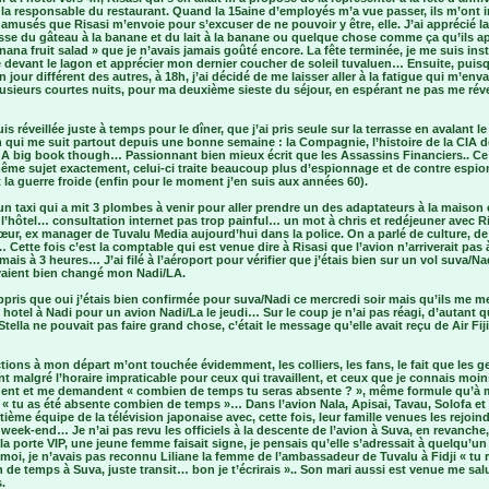
 la responsable du restaurant. Quand la 15aine d’employés m’a vue passer, ils m’ont i
 amusés que Risasi m’envoie pour s’excuser de ne pouvoir y être, elle. J’ai apprécié la
sse du gâteau à la banane et du lait à la banane ou quelque chose comme ça qu’ils a
nana fruit salad » que je n’avais jamais goûté encore. La fête terminée, je me suis inst
e devant le lagon et apprécier mon dernier coucher de soleil tuvaluen… Ensuite, puis
un jour différent des autres, à 18h, j’ai décidé de me laisser aller à la fatigue qui m’env
usieurs courtes nuits, pour ma deuxième sieste du séjour, en espérant ne pas me révei
is réveillée juste à temps pour le dîner, que j’ai pris seule sur la terrasse en avalant le
 qui me suit partout depuis une bonne semaine : la Compagnie, l’histoire de la CIA d
. A big book though… Passionnant bien mieux écrit que les Assassins Financiers.. Ce
même sujet exactement, celui-ci traite beaucoup plus d’espionnage et de contre espi
la guerre froide (enfin pour le moment j’en suis aux années 60).
n taxi qui a mit 3 plombes à venir pour aller prendre un des adaptateurs à la maison 
 l’hôtel… consultation internet pas trop painful… un mot à chris et redéjeuner avec Ri
œur, ex manager de Tuvalu Media aujourd’hui dans la police. On a parlé de culture, de
Cette fois c’est la comptable qui est venue dire à Risasi que l’avion n’arriverait pas 
mais à 3 heures… J’ai filé à l’aéroport pour vérifier que j’étais bien sur un vol suva/Na
avaient bien changé mon Nadi/LA.
appris que oui j’étais bien confirmée pour suva/Nadi ce mercredi soir mais qu’ils me m
hotel à Nadi pour un avion Nadi/La le jeudi… Sur le coup je n’ai pas réagi, d’autant 
Stella ne pouvait pas faire grand chose, c’était le message qu’elle avait reçu de Air Fiji
tions à mon départ m’ont touchée évidemment, les colliers, les fans, le fait que les g
t malgré l’horaire impraticable pour ceux qui travaillent, et ceux que je connais moin
ent et me demandent « combien de temps tu seras absente ? », même formule qu’à
: « tu as été absente combien de temps »… Dans l’avion Nala, Apisai, Tavau, Solofa et 
ième équipe de la télévision japonaise avec, cette fois, leur famille venues les rejoin
 week-end… Je n’ai pas revu les officiels à la descente de l’avion à Suva, en revanche,
 la porte VIP, une jeune femme faisait signe, je pensais qu’elle s’adressait à quelqu’un
 moi, je n’avais pas reconnu Liliane la femme de l’ambassadeur de Tuvalu à Fidji « tu 
de temps à Suva, juste transit… bon je t’écrirais ».. Son mari aussi est venue me sal
.