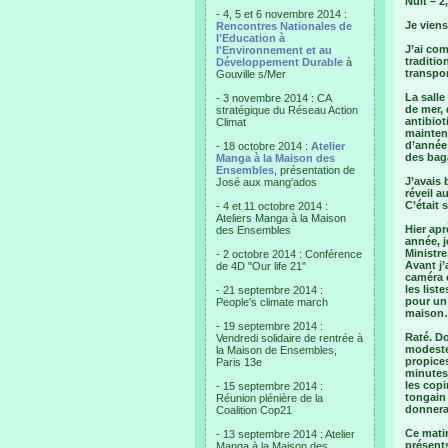
Nuit – 2
- 4, 5 et 6 novembre 2014 :
Je viens
Rencontres Nationales de
l'Education à
J’ai com
l'Environnement et au
traditio
Développement Durable
à
transpo
Gouville s/Mer
La salle
- 3 novembre 2014 : CA
de mer, 
stratégique du Réseau Action
antibio
Climat
maintena
d’année 
- 18 octobre 2014 :
Atelier
des baga
Manga à la Maison des
Ensembles
, présentation de
J’avais 
José aux mang'ados
réveil a
C’était
- 4 et 11 octobre 2014 :
Ateliers Manga à la Maison
Hier apr
des Ensembles
année, j
Ministre
- 2 octobre 2014 : Conférence
Avant j’
de 4D "Our life 21"
caméra e
les list
- 21 septembre 2014 :
pour un 
People's climate march
maison
- 19 septembre 2014 :
Raté. D
Vendredi solidaire de rentrée à
modeste
la Maison de Ensembles,
propices
Paris 13e
minutes
les copi
- 15 septembre 2014 :
tongain 
Réunion plénière de la
donnera
Coalition Cop21
Ce matin
- 13 septembre 2014 : Atelier
présent
Manga à la Maison des