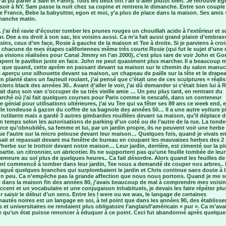
j’ai pu parler à Sam et Fanny. Tous les deux ont l’air d’aller plutôt bien. Je retrouve E
oir à NY. Sam passe la nuit chez sa copine et rentrera le dimanche. Entre son couple
 France, Bebe la babysitter, egon et moi, y’a plus de place dans la maison. Ses amis 
manche matin.
A. j’ai été ravie d’écouter tomber les prunes rouges un chouillah acide à l’extérieur et 
eur. Dee a eu droit à son sac, les voisins aussi. Ca m’a fait aussi grand plaisir d’embra
isins, ceux d’en face, Rosie à gauche de la maison et Tee à droite. Si je parviens à croi
 chacune de mes étapes califoriennes même très courte Rosie (qui fut le sujet d’une 
ia visions réalisées pour Canal Jimmy en l’an 2000), c’est plus rare de voir John et Go
pent le pavillon juste en face. John ne peut quasiment plus marcher. Il a beaucoup m
nt que quand, cette aprèm en passant devant sa maison sur le chemin du salon manu
ai aperçu une silhouette devant sa maison, un chapeau de paille sur la tête et le drape
n planté dans un fauteuil roulant, j’ai pensé que c’était une de ces sculptures « réalis
iens black des années 30.. Avant d’aller le voir, j’ai dû demander si c‘était bien lui à 
ait dans son van s’occuper de sa très vieille amie … Un peu plus tard, en rentrant du
rché où j’ai fait quelques courses pour Paris comme le nescafé, dans un conteneur
e génial pour utilisations ultérieures, j’ai vu Tee qui va fêter ses 89 ans ce week end, e
lle tondeuse à gazon du coffre de sa bagnole des années 50… Il a une autre voiture p
 rutilante mais a gardé 3 autres gimbardes rouillées devant sa maison, qu’il déplace d
 temps selon les autorisations de parking d’un coté ou de l’autre de la rue. La tond
rce qu’obnubilés, sa femme et lui, par un jardin propre, ils ne peuvent voir une herbe
e l’autre sur la micro pelouse devant leur maison… Quelques fois, quand je vivais en
ait et repassait devant ma fenêtre de bureau en coupant les mauvaises herbes des 2 
’herbe sur le trottoir devant notre maison… Leur jardin, derrière, est cimenté sur la pl
artie. un citronnier, un abricotier. Ils ne supportent pas qu’une feuille tombée de leur
emeure au sol plus de quelques heures.. Ca fait désordre. Alors quand les feuilles de
ont commencé à tomber dans leur jardin, Tee nous a demandé de couper nos arbres..
lagué quelques branches qui surplombaient le jardin et Chris continue sans doute à l
un peu. Ca n’empêche pas la grande affection que nous nous portons. Quand je me s
ée dans la maison fin des années 80, j’avais beaucoup de mal à comprendre mes voisin
accent et un vocabulaire et une conjugaison inhabituels, je devais les faire répéter plu
r saisir le début d’un sens. Entre les I were ou we was, le langage de certaines
utés noires est un langage en soi, à tel point que dans les années 90, des établiss
s et universitaires ne rendaient plus obligatoire l’anglais/l’américain « pur ». Ca m’avai
 qu’un état puisse renoncer à éduquer à ce point. Ceci fut abandonné après quelque