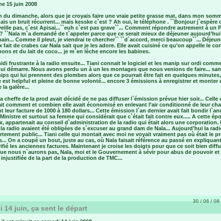
e 15 juin 2008
 du dimanche, alors que je croyais faire une vraie petite grasse mat, dans mon somm
ais un bruit récurrent... mais kesske c`est ? Ah oui, le téléphone . ``Bonjour j`espère 
veille pas, c`est Apisai...``euh c`est pas grave``... Comment répondre autrement à un 
? ``Nala m`a demandé de t`appeler parce que ce serait mieux de déjeuner aujourd’hui
in... Comme il pleut, je viendrai te chercher`` ``d`accord, merci beaucoup``... Déjeun
x fait de crabes car Nala sait que je les adore. Elle avait cuisiné ce qu’on appelle le cor
ons et du lait de coco... je m`en lèche encore les babines.
di frustrante à la radio ensuite... Tiani connait le logiciel et les manip sur ordi comm
qui démarre. Nous avons perdu un à un les montages que nous venions de faire... san
ps qui lui prennent des plombes alors que ce pourrait être fait en quelques minutes
e est helpful et pleine de bonne volonté... encore 3 émissions à enregistrer et monter
 la galère...
la cheffe de la prod avait décidé de ne pas diffuser l`émission prévue hier soir... Celle
it comment et combien elle avait économisé en enlevant l’air conditionné de leur cha
t leur facture de 1000 à 180 dollars... Cette émission l`an dernier avait fait bondir l`an
Ministre et surtout sa femme qui considérait que c`était fait contre eux..... A cette é
ex, appartenait au conseil d`administration de la radio qui était alors une corporation.
e la radio avaient été obligées de s`excuser au grand dam de Nala... Aujourd’hui la radi
tement public... Tiani celle qui montait avec moi ne voyait vraiment pas où était le 
... On a coupé un bout, juste au cas, où Nala faisait référence au passé en expliquant
rifié les anciennes factures. Maintenant je croise les doigts pour que ce soit bien diff
que nous n`aurons pas, Nala, moi et le Gouvernement à sévir pour abus de pouvoir et
injustifiée de la part de la production de TMC...
30 / 06 / 08 
 14 juin, ça sent le départ