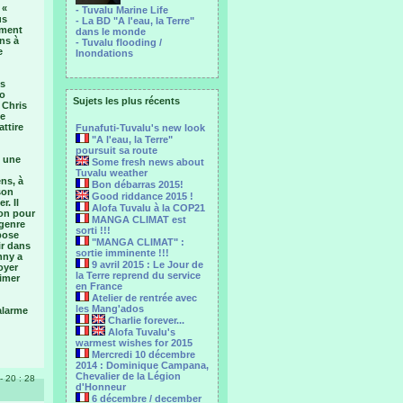
 «
- Tuvalu Marine Life
us
- La BD "A l'eau, la Terre"
mment
dans le monde
ns à
- Tuvalu flooding /
e
Inondations
es
ro
Sujets les plus récents
 Chris
je
ttire
Funafuti-Tuvalu's new look
"A l'eau, la Terre"
poursuit sa route
s une
Some fresh news about
Tuvalu weather
ens, à
Bon débarras 2015!
son
Good riddance 2015 !
. Il
Alofa Tuvalu à la COP21
ion pour
MANGA CLIMAT est
 genre
sorti !!!
pose
"MANGA CLIMAT" :
ir dans
sortie imminente !!!
nny a
9 avril 2015 : Le Jour de
oyer
la Terre reprend du service
rimer
en France
Atelier de rentrée avec
les Mang'ados
alarme
Charlie forever...
Alofa Tuvalu's
warmest wishes for 2015
Mercredi 10 décembre
2014 : Dominique Campana,
Chevalier de la Légion
- 20 : 28
d'Honneur
6 décembre / december