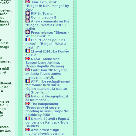
June 17th, 2014:
nvitée.
"Biogas in Nanumanga" by
Kaio
ppellent
RIP Sir Toaripi
allée
Coming soon !!
que
ahissait
A few comments on the
ller à
"Biogas - What a Blast !!!
leaflet
Press release: "Biogas -
What a blast!!!"
e
CP : "Biogaz pour les
 n’est
nazes" - "Biogas - What a
onnage
blast !!!"
11 avril 2014 : La Foulée
du 10e
et
NASA: Arctic Melt
sasi et
Season Lengthening,
Ocean Rapidly Warming
à midi
EarthHour 2014 by Cat,
di et
an Alofa Tuvalu active
member in the Uk
AFP : "Le réchauffement
ettaient
fait fondre la dernière
que de
région stable de la calotte
 à
du Groenland"
National Geographic: if
all ice melted...
ens se
The Independent:
s qui
"Frequency of severe
 mon
flooding across Europe 'to
la
double by 2050' "
dre
6 mars -10 avril : Expo &
concerts de Kent aux Trois
Baudets
restes
Artic news: "High
uer aux
methane levels over the