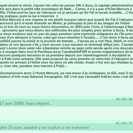
avait donné le choix, j’aurais fait celui de passer 24h à Suva, la capitale administrativ
utôt que dans la petite ville touristique de Nadi… Certes, il n’y a pas d’hôtel Mercure à
ffle, l’hôtel just’en face de l’aéroport où je pensais qu’Air Fiji m’aurait installée… C’ét
op pratique, juste la rue à traverser. ☺
’hôtel Mercure à son charme et est plutôt luxueux (alors que quand Air Fiji à l’aéropor
annoncé qu’il m’avait réservée au Mioko, je prévoyais le pire et les images de l’hôtel
x et loin de tout ou nous étions descendus, en 2003 avec Chris, à l’atterrissage à Nad
ignorants que nous étions des méthodes les plus simples pour arriver à Suva.. Il fau
e nous voulions voir un peu du pays pendant cette traversée obligatoire de l’île princ
sser d’un aéroport à l’autre, celui qui nous emmène à Tuvalu)…. C’est donc à Suva q
 préféré passer la soirée et la journée de demain… J’aurais pu y voir Paul, Sikeli, et not
eur et son épouse s’ils y sont encore. Leur mission se terminait début juin. J’aurai
 voir Léonie (mon amie néo zélandaise rentrée au pays cette année après une douzai
 à voyager dans tout le Pacifique pour CanadaAid/FSPI et autres organisations de la
it encore quelques missions et sa première depuis son réaménagement à Auckland la
 à Fidji cette semaine. Elle avait proposé de venir prendre un verre hier à l’aéroport d
appelée en arrivant à l’hôtel chez les amis où elle réside. Avant c’est moi qui résidais la
, chez elle, pendant mes transits à Fidji)…
écompression donc à l’hotel Mercure, un vrai retour à la civilisation, la télé, avec 5 ch
haines d’info mais National Geographic. OK c’est pas l’actualité fraîche mais c’est dé
30 / 06 / 08 
17 juin 2008, faux départ..
01 / 01 / 70 
he 15 juin, quand y en a plus y en a encore