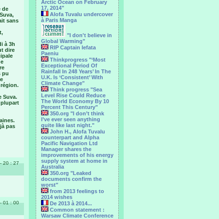
Arctic Ocean on February
17, 2014"
e de
Alofa Tuvalu undercover
 Suva,
à Paris Manga
ait sans
t,
"I don't believe in
Global Warming"
i à 3h
RIP Captain Iefata
t dire
Paeniu
ipale
Thinkprogress "‘Most
ue
Exceptional Period Of
re
Rainfall In 248 Years’ In The
s pu
U.K. Is ‘Consistent’ With
ne
Climate Change"
 région.
Think progress "Sea
Level Rise Could Reduce
e Suva.
The World Economy By 10
 plupart
Percent This Century"
350.org "I don’t think
I’ve ever seen anything
aines.
quite like last night."
jà pas
John H., Alofa Tuvalu
counterpart and Alpha
Pacific Navigation Ltd
Manager shares the
improvements of his energy
supply system at home in
- 20 : 27
Australia
350.org "Leaked
documents confirm the
worst"
from 2013 feelings to
2014 wishes
- 01 : 00
De 2013 à 2014...
Common statement :
Warsaw Climate Conference