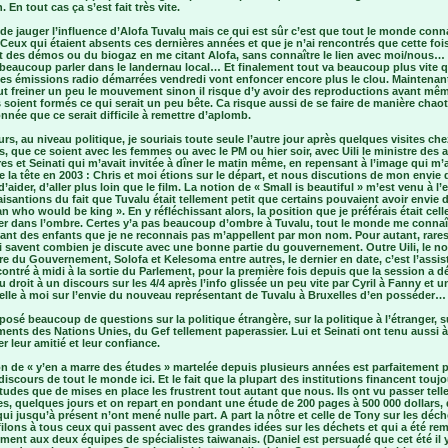
. En tout cas ça s’est fait très vite.
e de jauger l’influence d’Alofa Tuvalu mais ce qui est sûr c’est que tout le monde conn
 Ceux qui étaient absents ces dernières années et que je n’ai rencontrés que cette fo
nt des démos ou du biogaz en me citant Alofa, sans connaître le lien avec moi/nous
 beaucoup parler dans le landernau local… Et finalement tout va beaucoup plus vite 
es émissions radio démarrées vendredi vont enfoncer encore plus le clou. Maintenant
ut freiner un peu le mouvement sinon il risque d’y avoir des reproductions avant mê
 soient formés ce qui serait un peu bête. Ca risque aussi de se faire de manière chaot
née que ce serait difficile à remettre d’aplomb.
eurs, au niveau politique, je souriais toute seule l’autre jour après quelques visites ch
s, que ce soient avec les femmes ou avec le PM ou hier soir, avec Uili le ministre des a
res et Seinati qui m’avait invitée à dîner le matin même, en repensant à l’image qui m’
e la tête en 2003 : Chris et moi étions sur le départ, et nous discutions de mon envie 
 d’aider, d’aller plus loin que le film. La notion de « Small is beautiful » m’est venu à l’e
isantions du fait que Tuvalu était tellement petit que certains pouvaient avoir envie 
n who would be king ». En y réfléchissant alors, la position que je préférais était cell
ler dans l’ombre. Certes y’a pas beaucoup d’ombre à Tuvalu, tout le monde me connaî
ant des enfants que je ne reconnais pas m’appellent par mon nom. Pour autant, rare
i savent combien je discute avec une bonne partie du gouvernement. Outre Uili, le n
re du Gouvernement, Solofa et Kelesoma entre autres, le dernier en date, c’est l’assis
ontré à midi à la sortie du Parlement, pour la première fois depuis que la session a d
eu droit à un discours sur les 4/4 après l’info glissée un peu vite par Cyril à Fanny et 
 elle à moi sur l’envie du nouveau représentant de Tuvalu à Bruxelles d’en posséder…
 posé beaucoup de questions sur la politique étrangère, sur la politique à l’étranger, s
ents des Nations Unies, du Gef tellement paperassier. Lui et Seinati ont tenu aussi 
er leur amitié et leur confiance.
on de « y’en a marre des études » martelée depuis plusieurs années est parfaitement 
discours de tout le monde ici. Et le fait que la plupart des institutions financent touj
tudes que de mises en place les frustrent tout autant que nous. Ils ont vu passer tel
s, quelques jours et on repart en pondant une étude de 200 pages à 500 000 dollars,
ui jusqu’à présent n’ont mené nulle part. A part la nôtre et celle de Tony sur les déc
ilons à tous ceux qui passent avec des grandes idées sur les déchets et qui a été re
ment aux deux équipes de spécialistes taiwanais. (Daniel est persuadé que cet été il 