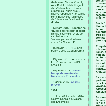
containe
Gallic avec Christel Cournil,
Gasifica
Alice Baillat et Michel Hignette,
compost
dans "Migrants et réfugiés
terreau.
climatiques : quels enjeux,
végétau
quelles réponses ?", organisé
accepté 
par le Bondyblog, au Musée
présente
de l'Histoire de l'immigration
(Paris)
Sur le f
bloqué l
- 13 mars 2015 : Projection de
l’école 
"Nuages au Paradis" et débat
déborde 
dans le cadre d'un cycle de
trop ple
séminaires sur
compte l
"développement durable et
plus imp
cinéma" à Science Po.
Coup de 
- 15 janvier 2015 : Réunion
à la réu
plénière de la Coalition Climat
italien,
21
non plus
la tête,
- 13 janvier 2015 : Ateliers Our
l’attend
Life 21, prises de vue 3/4
un mot..
avec 4D
Il avait
Super… D
- 10 janvier 2015 :
Atelier
Alofa a 
Manga de rentrée à la
Maison des Ensembles
Ce matin
parfums.
- 8 janvier 2015 :
Charlie
avec les
forever
voyage… 
représen
2014
remplac
- 6, 13 et 20 décembre 2014 :
En rentr
ateliers Manga à la Maison
la maiso
des Ensembles
je n’ai 
très jol