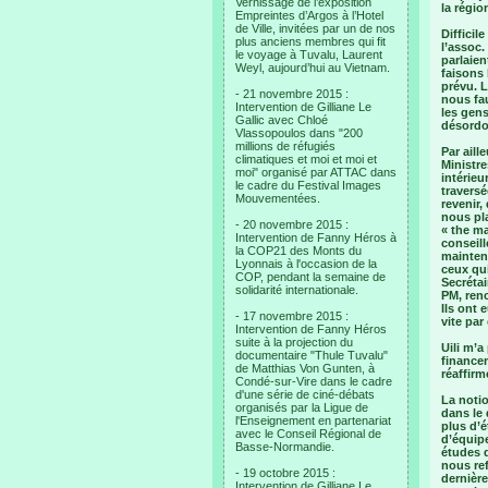
Vernissage de l’exposition
la région
Empreintes d’Argos à l’Hotel
de Ville, invitées par un de nos
Difficil
plus anciens membres qui fit
l’assoc.
le voyage à Tuvalu, Laurent
parlaie
Weyl, aujourd’hui au Vietnam.
faisons
prévu. L
- 21 novembre 2015 :
nous fa
Intervention de Gilliane Le
les gens
Gallic avec Chloé
désordon
Vlassopoulos dans "200
millions de réfugiés
Par aill
climatiques et moi et moi et
Ministre
moi" organisé par ATTAC dans
intérieu
le cadre du Festival Images
traversé
Mouvementées.
revenir,
nous pla
- 20 novembre 2015 :
« the ma
Intervention de Fanny Héros à
conseil
la COP21 des Monts du
mainten
Lyonnais à l'occasion de la
ceux qu
COP, pendant la semaine de
Secrétai
solidarité internationale.
PM, renc
Ils ont 
- 17 novembre 2015 :
vite par
Intervention de Fanny Héros
suite à la projection du
Uili m’a
documentaire "Thule Tuvalu"
financem
de Matthias Von Gunten, à
réaffirm
Condé-sur-Vire dans le cadre
d'une série de ciné-débats
La noti
organisés par la Ligue de
dans le 
l'Enseignement en partenariat
plus d’é
avec le Conseil Régional de
d’équipe
Basse-Normandie.
études q
nous ref
- 19 octobre 2015 :
dernière
Intervention de Gilliane Le