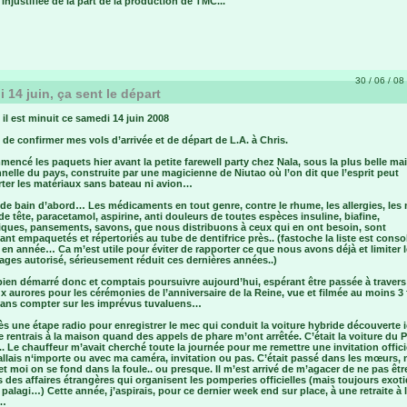
injustifiée de la part de la production de TMC...
30 / 06 / 08 
 14 juin, ça sent le départ
, il est minuit ce samedi 14 juin 2008
 de confirmer mes vols d’arrivée et de départ de L.A. à Chris.
mencé les paquets hier avant la petite farewell party chez Nala, sous la plus belle ma
nnelle du pays, construite par une magicienne de Niutao où l’on dit que l’esprit peut
rter les matériaux sans bateau ni avion…
 de bain d’abord… Les médicaments en tout genre, contre le rhume, les allergies, les
de tête, paracetamol, aspirine, anti douleurs de toutes espèces insuline, biafine,
tiques, pansements, savons, que nous distribuons à ceux qui en ont besoin, sont
nt empaquetés et répertoriés au tube de dentifrice près.. (fastoche la liste est conso
en année… Ca m’est utile pour éviter de rapporter ce que nous avons déjà et limiter 
ges autorisé, sérieusement réduit ces dernières années..)
bien démarré donc et comptais poursuivre aujourd’hui, espérant être passée à travers
ux aurores pour les cérémonies de l’anniversaire de la Reine, vue et filmée au moins 3
 sans compter sur les imprévus tuvaluens…
ès une étape radio pour enregistrer le mec qui conduit la voiture hybride découverte i
e rentrais à la maison quand des appels de phare m’ont arrêtée. C’était la voiture du 
.. Le chauffeur m’avait cherché toute la journée pour me remettre une invitation offic
allais n‘importe ou avec ma caméra, invitation ou pas. C’était passé dans les mœurs,
t moi on se fond dans la foule.. ou presque. Il m’est arrivé de m’agacer de ne pas êtr
es des affaires étrangères qui organisent les pomperies officielles (mais toujours exot
palagi…) Cette année, j’aspirais, pour ce dernier week end sur place, à une retraite à 
…