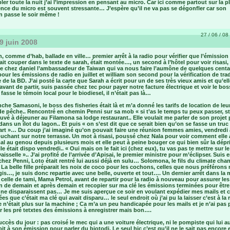
ler toute la nuit j’ai l’impression en pensant au micro. Car ici comme partout sur la p
ence du micro est souvent stressante… J’espère qu’il ne va pas se dégonfler car son
n passe le soir même !
27 / 06 / 08 
9 juin 2008
, comme d’hab, ballade en ville… premier arrêt à la radio pour vérifier que l’émission 
llait couper dans le texte de sarah, était montée…, un second à l’hôtel pour voir risasi,
me chez daniel l’ambassadeur de Taiwan qui va nous faire l’aumône de quelques centa
pour les émissions de radio en juillet et william son second pour la vérification de tr
 de la BD. J’ai posté la carte que Sarah a écrit pour un de ses très vieux amis et qu’ell
avant de partir, suis passée chez tec pour payer notre facture électrique et voir le bo
 fasse le témoin local pour le biodiesel, il n’était pas là…
che Samasoni, le boss des fisheries était là et m’a donné les tarifs de location de leu
de pêche.. Rencontré en chemin Penni sur sa mob « si t’as le temps tu peux passer, 
rouvé à déjeuner au Filamona sa lodge restaurant.. Elle voulait me parler de son projet
dans un îlot du lagon.. Et puis « on s’est dit que ce serait bien qu’on se fasse un truc
art »… Du coup j’ai imaginé qu’on pouvait faire une réunion femmes amies, vendredi
ouchant sur notre terrasse. Un mot à risasi, poussé chez Nala pour voir comment elle a
mal au genou depuis plusieurs mois et elle peut à peine bouger ce qui bien sûr la dé
elle était dispo vendredi.. « Oui mais on le fait ici (chez eux), tu vas pas te mettre sur l
vaisselle ».. J’ai profité de l’arrivée d’Apisai, le premier ministre pour m’éclipser. Suis 
hez Penni, Loto était rentré lui aussi déjà en sulu… Solomona, le fils du climate cha
La belle fille préparait les noix de coco pour les cochons, celles que nous préférons
gis…, je suis donc repartie avec une belle, ouverte et tout…. Un dernier arrêt dans la
 celle de tami, Mama Petrol, avant de repartir pour la radio à nouveau pour assurer les
 de demain et après demain et recopier sur ma clé les émissions terminées pour être
 ne disparaissent pas… Je me suis aperçue ce soir en voulant expédier mes mails et 
vées que c’était ma clé qui avait disparu… le seul endroit où j’ai pu la laisser c’est à la 
e n’était plus sur la machine ; Ca m’a un peu handicapée pour les mails et je n’ai pas
 les pré tetxtes des émissions à enregistrer mais bon….
ccès du jour : pas croisé le mec qui a une voiture électrique, ni le pompiste qui lui a
oit à son émission pour parler du biotodi. Le seul hic c’est qu’il ne le sait pas encore e