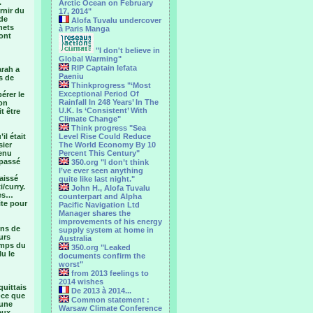
.
Arctic Ocean on February
rnir du
17, 2014"
de
Alofa Tuvalu undercover
hets
à Paris Manga
ont
"I don't believe in
Global Warming"
RIP Captain Iefata
arah a
Paeniu
s de
Thinkprogress "‘Most
Exceptional Period Of
érer le
Rainfall In 248 Years’ In The
 on
U.K. Is ‘Consistent’ With
t être
Climate Change"
Think progress "Sea
il était
Level Rise Could Reduce
sier
The World Economy By 10
venu
Percent This Century"
 passé
350.org "I don’t think
I’ve ever seen anything
laissé
quite like last night."
/curry.
John H., Alofa Tuvalu
hes…
counterpart and Alpha
ite pour
Pacific Navigation Ltd
Manager shares the
improvements of his energy
ons de
supply system at home in
urs
Australia
temps du
350.org "Leaked
lu le
documents confirm the
worst"
from 2013 feelings to
2014 wishes
quittais
De 2013 à 2014...
-ce que
Common statement :
 une
Warsaw Climate Conference
eux