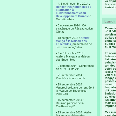
va tremb
- 4, 5 et 6 novembre 2014 :
l’expéri
Rencontres Nationales de
émissio
l'Education à
l'Environnement et au
Développement Durable
à
Gouville s/Mer
Lundi 
- 3 novembre 2014 : CA
Ce matin
stratégique du Réseau Action
où il fa
Climat
troisiè
dollars 
- 18 octobre 2014 :
Atelier
chinoise
Manga à la Maison des
oubliée 
Ensembles
, présentation de
qu’il me
José aux mang'ados
En revan
- 4 et 11 octobre 2014 :
bateau 
Ateliers Manga à la Maison
l’ai ret
des Ensembles
palagis 
ton dép
- 2 octobre 2014 : Conférence
soleil c
de 4D "Our life 21"
(elle a 
voir si 
- 21 septembre 2014 :
ranger, 
People's climate march
passée c
aussi…. 
- 19 septembre 2014 :
les pala
Vendredi solidaire de rentrée à
d’à coté
la Maison de Ensembles,
émission
Paris 13e
qu’elles
les arri
- 15 septembre 2014 :
mais ell
Réunion plénière de la
imprimer
Coalition Cop21
Mes insu
- 13 septembre 2014 : Atelier
avoir dr
Manga à la Maison des