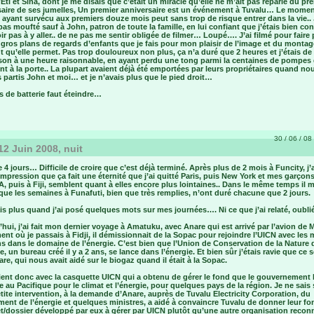
 d’Eti et Sina, dont je me disais que c’était un miracle qu’elle ne m’ait pas reparlé du pr
saire de ses jumelles, Un premier anniversaire est un événement à Tuvalu… Le mome
, ayant survécu aux premiers douze mois peut sans trop de risque entrer dans la vie..
pas moufté sauf à John, patron de toute la famille, en lui confiant que j’étais bien co
ir pas à y aller.. de ne pas me sentir obligée de filmer… Loupé…. J’ai filmé pour faire p
 gros plans de regards d’enfants que je fais pour mon plaisir de l’image et du montag
 qu’elle permet. Pas trop douloureux non plus, ça n’a duré que 2 heures et j’étais de
ison à une heure raisonnable, en ayant perdu une tong parmi la centaines de pompes 
nt à la porte.. La plupart avaient déjà été emportées par leurs propriétaires quand no
partis John et moi… et je n’avais plus que le pied droit…
 de batterie faut éteindre…
30 / 06 / 08 
12 Juin 2008, nuit
 4 jours… Difficile de croire que c’est déjà terminé. Après plus de 2 mois à Funcity, j’a
mpression que ça fait une éternité que j’ai quitté Paris, puis New York et mes garçons
A, puis à Fiji, semblent quant à elles encore plus lointaines.. Dans le même temps il 
ue les semaines à Funafuti, bien que très remplies, n’ont duré chacune que 2 jours.
is plus quand j’ai posé quelques mots sur mes journées…. Ni ce que j’ai relaté, oublié
hui, j’ai fait mon dernier voyage à Amatuku, avec Anare qui est arrivé par l’avion de M
t où je passais à Fidji, il démissionnait de la Sopac pour rejoindre l’UICN avec les
s dans le domaine de l’énergie. C’est bien que l’Union de Conservation de la Nature 
e, un bureau créé il y a 2 ans, se lance dans l’énergie. Et bien sûr j’étais ravie que ce s
re, qui nous avait aidé sur le biogaz quand il était à la Sopac.
vient donc avec la casquette UICN qui a obtenu de gérer le fond que le gouvernement I
 au Pacifique pour le climat et l’énergie, pour quelques pays de la région. Je ne sais
tite intervention, à la demande d’Anare, auprès de Tuvalu Electricity Corporation, du
ent de l’énergie et quelques ministres, a aidé à convaincre Tuvalu de donner leur f
et/dossier développé par eux à gérer par UICN plutôt qu’une autre organisation reco