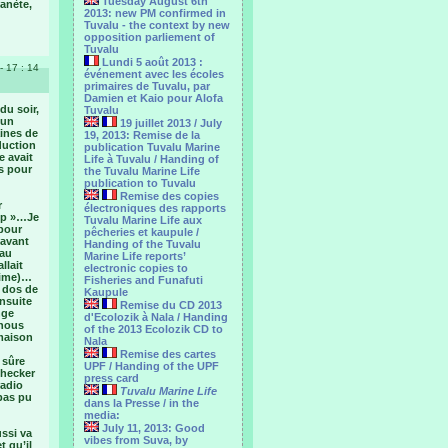
Tuesday August 6th
lanète,
2013: new PM confirmed in
Tuvalu - the context by new
opposition parliement of
Tuvalu
Lundi 5 août 2013 :
- 17 : 14
événement avec les écoles
primaires de Tuvalu, par
Damien et Kaio pour Alofa
du soir,
Tuvalu
 un
19 juillet 2013 / July
ines de
19, 2013: Remise de la
aduction
publication Tuvalu Marine
e avait
Life à Tuvalu / Handing of
ss pour
the Tuvalu Marine Life
publication to Tuvalu
Remise des copies
r
électroniques des rapports
stp »…Je
Tuvalu Marine Life aux
 pour
pêcheries et kaupule /
 avant
Handing of the Tuvalu
 au
Marine Life reports’
llait
electronic copies to
prime)…
Fisheries and Funafuti
e dos de
Kaupule
ensuite
Remise du CD 2013
nge
d'Ecolozik à Nala / Handing
 nous
of the 2013 Ecolozik CD to
 maison
Nala
Remise des cartes
 sûre
UPF / Handing of the UPF
checker
press card
radio
Tuvalu Marine Life
 pas pu
dans la Presse / in the
media:
July 11, 2013: Good
ussi va
vibes from Suva, by
t qu’il