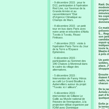
- 9 décembre 2015 : pour le
Raté. D
D12, participation à l’opération
modeste
Red Line, sur l’avenue de la
propices
Grande Armée et au
minutes
rassemblement “Etat
les copi
d’Urgence Climatique au
tongain 
Champs de Mars.
donnera
- 8 décembre 2015 : un petit
Ce matin
tour en bus dans Paris avec
présent
notre amie et trésorière d’Alofa
5… Regre
Tuvalu à Tuvalu, Risasi
son jard
Finikaso.
candidat
espoir q
- 7 décembre 2015 : visite à
indépend
l’opération Paris-Terre du Jour
toute la
de la Terre a l’Espace
Maatia é
Ephémère.
à près d
- 6 décembre 2015 :
Un petit
participation au Sommet des
solides,
196 Chaises à Montreuil dans
place. J
le cadre du village des
shoppin
alternatives.
Ensuite
- 5 décembre 2015 :
étaient 
Intervention de Fanny Héros
radio, t
au café Le Grand Bouillon à
chacun 
Aubervilliers autour du projet
"Tuvalu: ici / ailleurs".
De la ra
Arrivée 
- 5 décembre 2015 :
part d’A
intervention de Gilliane Le
quelques
Gallic au Musée national de
l’histoire de l’immigration, à la
Enfin je
projection-débat organisee par
la terra
l’OIM avec Dominique