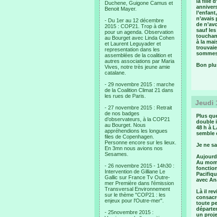
la fille
Duchene, Guigone Camus et
anniver
Benoit Mayer.
l’enfant
n’avais 
- Du 1er au 12 décembre
de n’avo
2015 : COP21. Trop à dire
sauf les
pour un agenda. Observation
touchant
au Bourget avec Linda Cohen
à la ma
et Laurent Leguyader et
trouvaie
representation dans les
sommes 
assemblées de la coalition et
autres associations par Maria
Bon plus
Vives, notre très jeune amie
catalane.
- 29 novembre 2015 : marche
de la Coalition Climat 21 dans
les rues de Paris.
Jeudi 
- 27 novembre 2015 : Retrait
de nos badges
Plus que
d’observateurs, à la COP21
double i
au Bourget. Nous
48 h à L
appréhendions les longues
semble q
files de Copenhagen.
Personne encore sur les lieux.
Je ne sa
En 3mn nous avions nos
Sesames.
Aujourd’
Au momen
- 26 novembre 2015 - 14h30 :
fonction
Intervention de Gilliane Le
Pacifiqu
Gallic sur France Tv Outre-
avec Ana
mer Première dans l'émission
Transversal Environnement
Là il re
sur le thème "COP21 : les
consacre
enjeux pour l'Outre-mer".
toute pe
départem
- 25novembre 2015 :
un proj