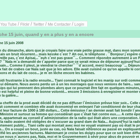
/
/
/
/
/
You Tube
Flickr
Twitter
Me Contacter
Login
he 15 juin, quand y en a plus y en a encore
e 15 juin 2008
 du dimanche, alors que je croyais faire une vraie petite grasse mat, dans mon somm
ais un bruit récurrent... mais kesske c`est ? Ah oui, le téléphone . ``Bonjour j`espère 
veille pas, c`est Apisai...``euh c`est pas grave``... Comment répondre autrement à un 
? ``Nala m`a demandé de t`appeler parce que ce serait mieux de déjeuner aujourd’hui
in... Comme il pleut, je viendrai te chercher`` ``d`accord, merci beaucoup``... Déjeun
x fait de crabes car Nala sait que je les adore. Elle avait cuisiné ce qu’on appelle le cor
ons et du lait de coco... je m`en lèche encore les babines.
di frustrante à la radio ensuite... Tiani connait le logiciel et les manip sur ordi comm
qui démarre. Nous avons perdu un à un les montages que nous venions de faire... san
ps qui lui prennent des plombes alors que ce pourrait être fait en quelques minutes
e est helpful et pleine de bonne volonté... encore 3 émissions à enregistrer et monter
 la galère...
la cheffe de la prod avait décidé de ne pas diffuser l`émission prévue hier soir... Celle
it comment et combien elle avait économisé en enlevant l’air conditionné de leur cha
t leur facture de 1000 à 180 dollars... Cette émission l`an dernier avait fait bondir l`an
Ministre et surtout sa femme qui considérait que c`était fait contre eux..... A cette é
ex, appartenait au conseil d`administration de la radio qui était alors une corporation.
e la radio avaient été obligées de s`excuser au grand dam de Nala... Aujourd’hui la radi
tement public... Tiani celle qui montait avec moi ne voyait vraiment pas où était le 
... On a coupé un bout, juste au cas, où Nala faisait référence au passé en expliquant
rifié les anciennes factures. Maintenant je croise les doigts pour que ce soit bien diff
que nous n`aurons pas, Nala, moi et le Gouvernement à sévir pour abus de pouvoir et