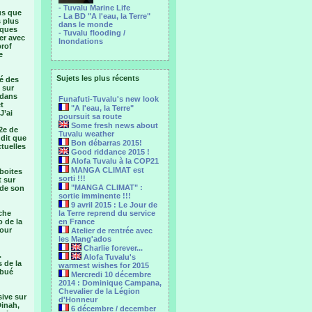
- Tuvalu Marine Life
us que
- La BD "A l'eau, la Terre"
 plus
dans le monde
lques
- Tuvalu flooding /
er avec
Inondations
prof
e
Sujets les plus récents
ié des
 sur
 dans
Funafuti-Tuvalu's new look
t
"A l'eau, la Terre"
J’ai
poursuit sa route
Some fresh news about
 2e de
Tuvalu weather
 dit que
Bon débarras 2015!
ctuelles
Good riddance 2015 !
Alofa Tuvalu à la COP21
MANGA CLIMAT est
boites
sorti !!!
t sur
"MANGA CLIMAT" :
 de son
sortie imminente !!!
9 avril 2015 : Le Jour de
che
la Terre reprend du service
o de la
en France
pour
Atelier de rentrée avec
les Mang'ados
Charlie forever...
.
Alofa Tuvalu's
s de la
warmest wishes for 2015
ibué
Mercredi 10 décembre
2014 : Dominique Campana,
Chevalier de la Légion
sive sur
d'Honneur
Dinah,
6 décembre / december