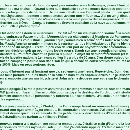
onc lever aux aurores. Au bout de quelques minutes sous la Maneapa, j’avais filmé pl
ment de ma chaise … Quand je me suis déplacée pour me mettre dans des positions
 au cadrage : plus de batterie… Je me suis rabattue sur l’appareil photo.. qui en que
 me lâche aussi… comme si mes pensées avaient une influence… J’ai pu ainsi discut
nes, même si j’ai regretté de n’avoir rien sous la main pour la danse improvisée d’un 
derrière ses élèves… Janet, la femme de Steve le capitaine de la navy australienne, m
 ce qu’elle a photographié.
 fut donc sans douleur musculaire… Ce fut même un vrai plaisir de sourire à la moit
s.. d’embrasser l’autre moitié… L’opposition est clairsemée : 2 Membres du Parlement
tté de ne pas voir l’Otinielu jardinier que j’aurais bien resalué après notre rencontre
in, Maatia l’ancien premier ministre et le représentant de Niukelaelae que j’aime bien e
 annoncé du biogaz... C’est un peu con de leur part de boycotter cette célébration… 
ue leur décision soit un peu moins locale pour s’élargir sur une revendication plus «
antiste ».. Peut être étaient-ils pour la république objet du dernier référendum (et le
 vie de la petite nation, le 1er ayant eu lieu il y a plus de 30 ans). J’en doute puisqu’on
tait en campagne pour le non dans son île qui a décidé de conserver les structures a
e 100%. Mais on peut toujours rêver.
 coup d’Internet pas si frustrant que ça, seulement une heure. Repéré chez John des 
 de taille parfaite pour les trucs de la salle de bain et les cadeaux divers que je laissen
’en ai emporté une sur ma bicyclette et John m’en a déposée une autre sur le chemin
g.
 étape obligée à la radio pour m’assurer que les programmes de samedi soir et diman
PAD (prêts à diffuser)…J’en ai profité pour nettoyer le desktop de l’ordi du petit studi
ellement encombré que personne n’y retrouve plus ses fichiers.. J’ai créé un dossier 
des reporters.…
dio je suis passée en face , à l’hôtel, ou la Croix rouge faisait un nouveau fundraising.
quand tout était terminé.. ou presque, ils comptaient leur recette. J’ai ajouté 15 dollar
lofa et donné quelques vêtements de ma petite fille aux deux fillettes d’Eseta et distr
 échantillons de parfum aux filles de l’hôtel.
 pouvais rentrer à la maison, me poser et empaqueter.. J’étais en train d’étendre la les
sse sous les derniers rayons du soleil… quand j’ai entendu appeler. C’était le mari de 