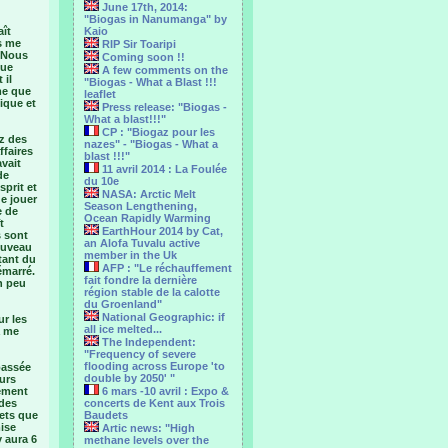
June 17th, 2014:
"Biogas in Nanumanga" by
aît
Kaio
is me
RIP Sir Toaripi
… Nous
Coming soon !!
que
A few comments on the
 il
"Biogas - What a Blast !!!
me que
leaflet
ique et
Press release: "Biogas -
What a blast!!!"
CP : "Biogaz pour les
ez des
nazes" - "Biogas - What a
ffaires
blast !!!"
avait
11 avril 2014 : La Foulée
de
du 10e
sprit et
NASA: Arctic Melt
de jouer
Season Lengthening,
e de
Ocean Rapidly Warming
t
EarthHour 2014 by Cat,
s sont
an Alofa Tuvalu active
ouveau
member in the Uk
tant du
AFP : "Le réchauffement
émarré.
fait fondre la dernière
un peu
région stable de la calotte
du Groenland"
National Geographic: if
ur les
all ice melted...
à me
The Independent:
"Frequency of severe
flooding across Europe 'to
passée
double by 2050' "
ours
lement
6 mars -10 avril : Expo &
 des
concerts de Kent aux Trois
hets que
Baudets
mise
Artic news: "High
y aura 6
methane levels over the