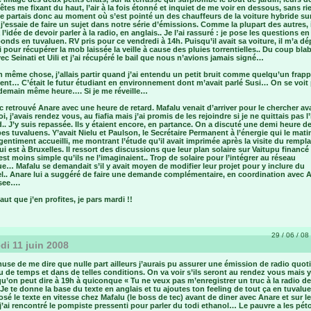
têtes me fixant du haut, l’air à la fois étonné et inquiet de me voir en dessous, sans ri
e partais donc au moment où s’est pointé un des chauffeurs de la voiture hybride su
 j’essaie de faire un sujet dans notre série d’émissions. Comme la plupart des autres, i
 à l’idée de devoir parler à la radio, en anglais.. Je l’ai rassuré : je pose les questions e
ponds en tuvaluen. RV pris pour ce vendredi à 14h. Puisqu’il avait sa voiture, il m’a d
i pour récupérer la mob laissée la veille à cause des pluies torrentielles.. Du coup blab
ec Seinati et Uili et j’ai récupéré le bail que nous n’avions jamais signé…
 même chose, j’allais partir quand j’ai entendu un petit bruit comme quelqu’un frap
ent… C’était le futur étudiant en environnement dont m’avait parlé Susi… On se voit
demain même heure…. Si je me réveille…
c retrouvé Anare avec une heure de retard. Mafalu venait d’arriver pour le chercher av
oi, j’avais rendez vous, au fiafia mais j’ai promis de les rejoindre si je ne quittais pas l
d.. J’y suis repassée. Ils y étaient encore, en partance. On a discuté une demi heure de
es tuvaluens. Y’avait Nielu et Paulson, le Secrétaire Permanent à l’énergie qui le mati
gentiment accueilli, me montrant l’étude qu’il avait imprimée après la visite du rempl
i est à Bruxelles. Il ressort des discussions que leur plan solaire sur Vaitupu financé 
 est moins simple qu’ils ne l’imaginaient.. Trop de solaire pour l’intégrer au réseau
ue… Mafalu se demandait s’il y avait moyen de modifier leur projet pour y inclure du
l.. Anare lui a suggéré de faire une demande complémentaire, en coordination avec A
 see….
faut que j’en profites, je pars mardi !!
29 / 06 / 08 
di 11 juin 2008
se de me dire que nulle part ailleurs j’aurais pu assurer une émission de radio quot
u de temps et dans de telles conditions. On va voir s’ils seront au rendez vous mais y
u’on peut dire à 19h à quiconque « Tu ne veux pas m’enregistrer un truc à la radio d
Je te donne la base du texte en anglais et tu ajoutes ton feeling de tout ça en tuval
osé le texte en vitesse chez Mafalu (le boss de tec) avant de diner avec Anare et sur le
’ai rencontré le pompiste pressenti pour parler du todi ethanol… Le pauvre a les péto