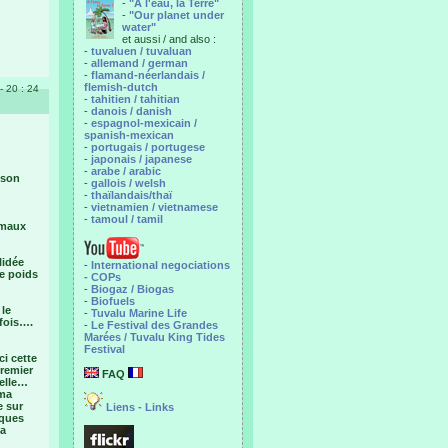
-
"A l'eau, la Terre"
-
"Our planet under
water"
et aussi / and also :
-
tuvaluen / tuvaluan
-
allemand / german
-
flamand-néerlandais /
flemish-dutch
- 20 : 24
-
tahitien / tahitian
-
danois / danish
-
espagnol-mexicain /
spanish-mexican
-
portugais / portugese
-
japonais / japanese
-
arabe / arabic
ison
-
gallois / welsh
-
thaïlandais/thaï
-
vietnamien / vietnamese
-
tamoul / tamil
 maux
lidée
-
International negociations
le poids
- COPs
-
Biogaz / Biogas
-
Biofuels
 le
-
Tuvalu Marine Life
 fois….
-
Le Festival des Grandes
Marées / Tuvalu King Tides
Festival
ci cette
Premier
FAQ
ielle…
 ma
e sur
Liens - Links
iques
la