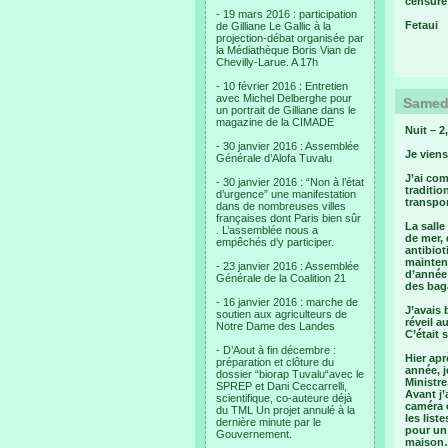
censure 
- 19 mars 2016 : participation
Fetaui
de Gilliane Le Gallic à la
projection-débat organisée par
la Médiathèque Boris Vian de
Chevilly-Larue. A 17h
- 10 février 2016 : Entretien
avec Michel Delberghe pour
Samedi
un portrait de Gilliane dans le
magazine de la CIMADE
Nuit – 2
- 30 janvier 2016 : Assemblée
Je viens
Générale d’Alofa Tuvalu
J’ai com
- 30 janvier 2016 : “Non à l’état
traditio
d’urgence” une manifestation
transpo
dans de nombreuses villes
françaises dont Paris bien sûr
La salle
. L’assemblée nous a
de mer, 
empêchés d’y participer.
antibio
maintena
- 23 janvier 2016 : Assemblée
d’année 
Générale de la Coalition 21
des baga
- 16 janvier 2016 : marche de
J’avais 
soutien aux agriculteurs de
réveil a
Notre Dame des Landes
C’était
- D’Aout à fin décembre :
Hier apr
préparation et clôture du
année, j
dossier “biorap Tuvalu“avec le
Ministre
SPREP et Dani Ceccarrelli,
Avant j’
scientifique, co-auteure déjà
caméra e
du TML Un projet annulé à la
les list
dernière minute par le
pour un 
Gouvernement.
maison