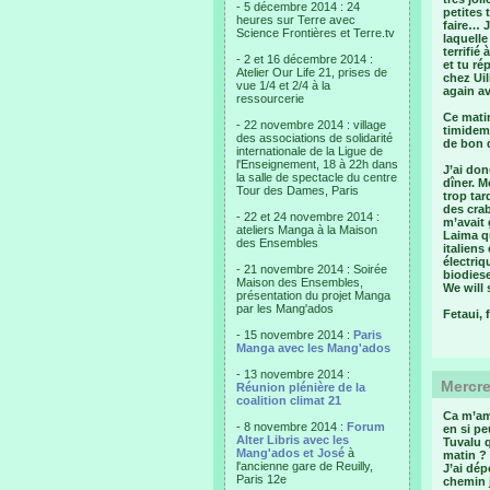
- 5 décembre 2014 : 24
petites 
heures sur Terre avec
faire… J
Science Frontières et Terre.tv
laquelle
terrifié
- 2 et 16 décembre 2014 :
et tu ré
Atelier Our Life 21, prises de
chez Uil
vue 1/4 et 2/4 à la
again av
ressourcerie
Ce matin
- 22 novembre 2014 : village
timidem
des associations de solidarité
de bon 
internationale de la Ligue de
l'Enseignement, 18 à 22h dans
J’ai don
la salle de spectacle du centre
dîner. M
Tour des Dames, Paris
trop tar
des crab
- 22 et 24 novembre 2014 :
m’avait 
ateliers Manga à la Maison
Laima qu
des Ensembles
italiens
électriq
- 21 novembre 2014 : Soirée
biodiese
Maison des Ensembles,
We will
présentation du projet Manga
par les Mang'ados
Fetaui, 
- 15 novembre 2014 :
Paris
Manga avec les Mang'ados
- 13 novembre 2014 :
Mercre
Réunion plénière de la
coalition climat 21
Ca m’amu
- 8 novembre 2014 :
Forum
en si pe
Alter Libris avec les
Tuvalu q
Mang'ados et José
à
matin ? 
l'ancienne gare de Reuilly,
J’ai dép
Paris 12e
chemin j