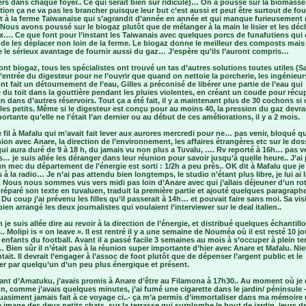
rs dans chaque foyer.. Ce qui serait bien sur ridicule)… On a poussé sur la biomasse
tion ça ne va pas les brancher puisque leur but c’est aussi et peut être surtout de fou
 à la ferme Taiwanaise qui s’agrandit d’année en année et qui manque furieusement 
 Nous avons poussé sur le biogaz plutôt que de mélanger à la main le lisier et les déc
x…. Ce que font pour l’instant les Taiwanais avec quelques porcs de funafutiens qui 
de les déplacer non loin de la ferme. Le biogaz donne le meilleur des composts mais
 le sérieux avantage de fournir aussi du gaz… J’espère qu’ils l’auront compris…
ront biogaz, tous les spécialistes ont trouvé un tas d’autres solutions toutes utiles (S
’entrée du digesteur pour ne l’ouvrir que quand on nettoie la porcherie, les ingénieur
ont fait un détournement de l’eau, Gilles a préconisé de libérer une partie de l’eau qui
du toit dans la gouttière pendant les pluies violentes, en créant un coude pour récup
in dans d’autres réservoirs. Tout ça a été fait, il y a maintenant plus de 30 cochons si
es petits. Même si le digesteur est conçu pour au moins 40, la pression du gaz devrai
ortante qu’elle ne l’était l’an dernier ou au début de ces améliorations, il y a 2 mois.
fil à Mafalu qui m’avait fait lever aux aurores mercredi pour ne… pas venir, bloqué qu’
nion avec Anare, la direction de l’environnement, les affaires étrangères etc sur le dos
 qui aura duré de 9 à 18 h, du jamais vu non plus a Tuvalu, …. Rv reporté à 16h… pas 
… je suis allée les déranger dans leur réunion pour savoir jusqu’à quelle heure.. J’ai
 un mec du département de l’énergie est sorti : 1/2h a peu près.. OK dit à Mafalu que je
s à la radio… Je n’ai pas attendu bien longtemps, le studio n’étant plus libre, je lui ai 
 Nous nous sommes vus vers midi pas loin d’Anare avec qui j’allais déjeuner d’un roti
 préparé son texte en tuvaluen, traduit la première partie et ajouté quelques paragrap
u coup j’ai prévenu les filles qu’il passerait à 14h… et pouvait faire sans moi. Sa vis
bien arrangé les deux journalistes qui voulaient l’interviewer sur le deal italien..
 je suis allée dire au revoir à la direction de l’énergie, et distribué quelques échantill
. Molipi is « on leave ». Il est rentré il y a une semaine de Nouméa où il est resté 10 jo
 enfants du football. Avant il a passé facile 3 semaines au mois à s’occuper à plein 
Bien sûr il n’était pas à la réunion super importante d’hier avec Anare et Mafalu. Nie
tait. Il devrait l’engager à l’assoc de foot plutôt que de dépenser l’argent public et le
er par quelqu’un d’un peu plus énergique et présent.
ant d’Amatuku, j’avais promis à Anare d’être au Filamona à 17h30.. Au moment où je 
n, comme j’avais quelques minutes, j’ai fumé une cigarette dans le jardin/ péninsule 
quasiment jamais fait à ce voyage ci..- ça m’a permis d’immortaliser dans ma mémoire
ie image des deux petits chats, sur la terrasse qui surplombe le bout de jardin, leurs d