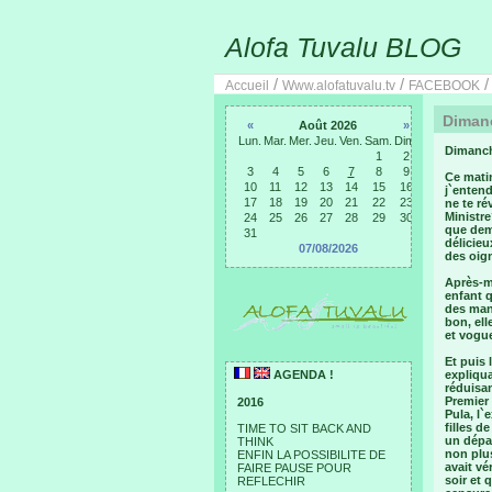
Alofa Tuvalu BLOG
/
/
Accueil
Www.alofatuvalu.tv
FACEBOOK
Dimanc
«
Août 2026
»
Lun.
Mar.
Mer.
Jeu.
Ven.
Sam.
Dim.
Dimanch
1
2
3
4
5
6
7
8
9
Ce matin
10
11
12
13
14
15
16
j`entend
17
18
19
20
21
22
23
ne te ré
Ministre
24
25
26
27
28
29
30
que dema
31
délicieu
07/08/2026
des oign
Après-mi
enfant 
des mani
bon, ell
et vogue
Et puis 
AGENDA !
expliqua
réduisan
Premier 
2016
Pula, l`
filles d
TIME TO SIT BACK AND
un dépar
THINK
non plus
ENFIN LA POSSIBILITE DE
avait vé
FAIRE PAUSE POUR
soir et 
REFLECHIR