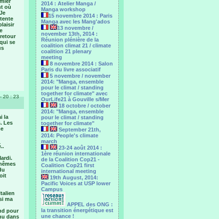
emier
2014 : Atelier Manga /
nt où
Manga workshop
 Je
15 novembre 2014 : Paris
ntente
Manga avec les Mang'ados
laisir
13 novembre /
e
november 13th, 2014 :
 retour
Réunion plénière de la
qui se
coalition climat 21 / climate
us
coalition 21 plenary
meeting
8 novembre 2014 : Salon
Paris du livre associatif
5 novembre / november
2014: "Manga, ensemble
pour le climat / standing
together for climate" avec
- 20 : 23
OurLife21 à Gouville s/Mer
18 octobre / october
2014: "Manga, ensemble
i la
pour le ‎climat / standing
. Les
together for climate"
me
September 21th,
2014: People's climate
march
..
23-24 août 2014 :
1ère réunion internationale
ardi.
de la Coalition Cop21 -
 mêmes
Coalition Cop21 first
du
international meeting
oit
19th August, 2014:
Pacific Voices at USP lower
Campus
talien
 si ma
APPEL des ONG :
la transition énergétique est
ond pour
une chance !
nnu dans