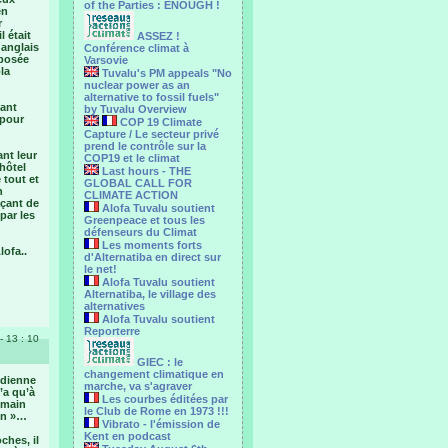
of the Parties : ENOUGH !
en
r
l était
ASSEZ !
n anglais
Conférence climat à
éposée
Varsovie
la
Tuvalu's PM appeals "No
nuclear power as an
alternative to fossil fuels"
pant
by Tuvalu Overview
 pour
COP 19 Climate
Capture / Le secteur privé
prend le contrôle sur la
ant leur
COP19 et le climat
’hôtel
Last hours - THE
 tout et
GLOBAL CALL FOR
n
CLIMATE ACTION
açant de
Alofa Tuvalu soutient
par les
Greenpeace et tous les
défenseurs du Climat
Les moments forts
lofa..
d'Alternatiba en direct sur
le net!
Alofa Tuvalu soutient
Alternatiba, le village des
alternatives
Alofa Tuvalu soutient
Reporterre
- 13 : 10
GIEC : le
changement climatique en
idienne
marche, va s'agraver
’a qu’à
Les courbes éditées par
emain
le Club de Rome en 1973 !!!
uen »…
Vibrato - l'émission de
Kent en podcast
ches, il