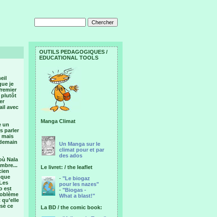
OUTILS PEDAGOGIQUES /
EDUCATIONAL TOOLS
eil
que je
Premier
 plutôt
er
ail avec
Manga Climat
e un
s parler
, mais
 demain
Un Manga sur le
climat pour et par
des ados
 où Nala
mbre...
Le livret: / the leaflet
cien
poque
-
"Le biogaz
 Les
pour les nazes"
o est
-
"Biogas -
problème
What a blast!"
 qu’elle
usé ce
La BD / the comic book: