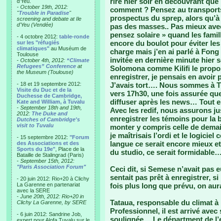
rire hier soir en découvrant que
d'Yeu.
- October 19th, 2012:
comment ? Pensez au transports
"
Trouble in Paradise
"
prospectus du sprep, alors qu’à
screening and debate at Ile
d'Yeu (Vendée)
pas des masses.. Pas mieux ave
pensez solaire » quand les fami
- 4 octobre 2012:
table-ronde
encore du boulot pour éviter les
sur les "réfugiés
climatiques"
au Muséum de
charge mais j’en ai parlé à Fong 
Toulouse
invitée en dernière minute hier s
-
October 4th, 2012:
“Climate
Refugees” Conference
at
Solomona comme Kilifi le propo
the Museum (Toulouse)
enregistrer, je pensais en avoir 
- 18 et 19 septembre 2012:
J’avais tort…. Nous sommes à T
Visite du Duc et de la
vers 17h30, une fois assurée que 
Duchesse de Cambridge,
diffuser après les news… Tout e
Kate and William, à Tuvalu
-
September 18th and 19th,
Avec les redif, nous assurons j
2012:
The Duke and
enregistrer les témoins pour la b
Dutches of Cambridge's
visit to Tuvalu
monter y compris celle de demai
je maîtrisais l’ordi et le logicie
- 15 septembre 2012:
"Forum
langue ce serait encore mieux et
des Associations et des
Sports du 19e"
, Place de la
du studio, ce serait formidable
Bataille de Stalingrad (Paris)
-
September 15th, 2012:
"Paris Association Forum"
Ceci dit, si Semese n’avait pas e
sentait pas prêt à enregistrer, si
- 20 juin 2012: Rio+20 à Clichy
La Garenne en partenariat
fois plus long que prévu, on aurai
avec la SERE
-
June 20th, 2012: Rio+20 in
Tataua, responsable du climat à l
Clichy La Garenne, by SERE
Professionnel, il est arrivé avec 
- 6 juin 2012: Sandrine Job,
soulignée… Le départment de l’e
expert pour Alofa Tuvalu sur le