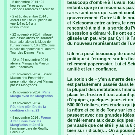
beaucoup d’ombre à Tuvalu, tou
- 5 décembre 2014 : 24
heures sur Terre avec
enfants que je ne reconnais pas
Science Frontières et Terre.tv
rares sont ceux qui savent comb
- 2 et 16 décembre 2014 :
gouvernement. Outre Uili, le n
Atelier Our Life 21, prises de
et Kelesoma entre autres, le dern
vue 1/4 et 2/4 à la
ressourcerie
rencontré à midi à la sortie du 
la session a démarré. Ils ont eu d
- 22 novembre 2014 : village
glissée un peu vite par Cyril à F
des associations de solidarité
internationale de la Ligue de
du nouveau représentant de Tuv
l'Enseignement, 18 à 22h dans
la salle de spectacle du centre
Tour des Dames, Paris
Uili m’a posé beaucoup de questi
politique à l’étranger, sur les 
- 22 et 24 novembre 2014 :
tellement paperassier. Lui et Sei
ateliers Manga à la Maison
des Ensembles
amitié et leur confiance.
- 21 novembre 2014 : Soirée
Maison des Ensembles,
La notion de « y’en a marre des
présentation du projet Manga
est parfaitement passée dans le d
par les Mang'ados
la plupart des institutions fina
- 15 novembre 2014 :
Paris
place les frustrent tout autant q
Manga avec les Mang'ados
d’équipes, quelques jours et on
- 13 novembre 2014 :
500 000 dollars, des études qui 
Réunion plénière de la
la nôtre et celle de Tony sur les
coalition climat 21
passent avec des grandes idées s
- 8 novembre 2014 :
Forum
dernièrement aux deux équipes de
Alter Libris avec les
persuadé que cet été il y aura 6
Mang'ados et José
à
l'ancienne gare de Reuilly,
bien sur ridicule)… On a poussé
Paris 12e