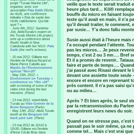
projet "Tuvalu Marine Life",
veille que le texte serait tradui
organise, avec son
heure plus tard… Kilifi remplaçai
association
Pala Dalik
(l’écho
bouffe du micro en faisant toujo
du récif), une conférence
intitulée « Etat de santé des
texte qu’il avait en main, il n’a
récifs calédoniens: Qui fait
qu’il devait traiter, le comment, e
quoi ? »
-
June 6th, 2012: Sandrine
par susie… Y’a donc fallu monter
Job, AlofaTuvalu’s expert on
the Tuvalu Marine Life project,
sets up a conference about
Susie aussi était à l’heure mais 
Reefs’ health in New
l’a occupé pendant l’attente. T
Caledonia with her NGO:
Pala
pas les micros… Je peux reveni
Dalik
(the reef’s echoes).
temps, c’est 2 ou 3 mn…. Bref s
- 15 mai 2012: Gilliane est
Et il a promis de revenir.. Tatau
l'invitée de Patricia Ricard et
Marie-Pierre Cabello aux
faire et perte de temps…. Quand
Mardis de l'Environnement
j’ai passé avec Risasi devant le 
spécial "Rio+20"
devant une assiette toute seule -
-
May 15th, 2012:
«
Environment on Tuesday »
encore et encore en reprenant to
conference on “Rio +20”
près content. Il n’a pas saisi q
with screening of some of the
video shot during the last
ou au milieu…
missions. (Paris)
- 13 mai 2012: stand Alofa
Après ? Et bien après, le seul s
Tuvalu au
Vide-Grenier de la
par la retransmissiion du Parlement
Butte Bergeyre
(Paris)
enregistrent leurs news du soir.
-
May 13th, 2012: Alofa Tuvalu
booth at the
Bergeyre hill
back yard sale
. (Paris)
Quand on ne stresse pas, c’est tr
- 13 mai 2012 de 11h10 à
passait pas le soir même, ça ne 
11h30: Gilliane est l'invitée
comme tel… Mais c’est vrai qu
d'Anne Cécile Bras dans