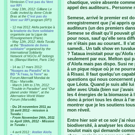
chaotique, voire absente comme c
l'émission
C'est pas du Vent
sur RFI
appel des auditeurs.. Personne 
-
may 13th, 2012: Gilliane Le
Gallic invited by Anne-Cécile
Bras at the
C'est pas du
Semese, arrivé le premier est d
Vent sur RFI
program (RFI)
enregistrement que j’ai appris q
- 12 mai 2012: Alofa participe à
auditeurs (un des premiers dans 
la
braderie du livre solidaire
Semese se disait qu’il pouvait gli
organisée par la Ligue de
pour nous, sauf qu’elle sera dif
l'Enseignement (Paris)
-
May 12th, 2012: Alofa Tuvalu
ne n’étais pas au courant.. Il s’a
at the
"Braderie de livres
samedi.. Un talk show en tuvalue
solidaire"
organized by the
International Solidarity
? Tataua insistait pour qu’Alofa 
Network of NGOs AT belongs
seulement par eux. Melton qui p
to. (Blanqui Market, Paris 13e)
d’Alofa mais pas dispo. Susi ne 
- 14 au 17 mars 2012:
à un pique nique où je ne pour
"
Nuages au Paradis
" et
la
à Risasi. Il faut quelqu’un capa
BD "A l'eau, la Terre"
au
Forum Alternatif Mondial de
questions qui nous concernent 
l'Eau - Marseille.
que Léota. Quand je suis allé lui
-
March 14th to 17th, 2012:
"Trouble in Paradise” and “Our
aller avec Utala (bien sur j’avais
planet under Water”, at the
les 4 énergies de la biomasse à lu
Alternative World Water
donc à priori tous les deux à l’œu
Forum (Marseille).
montrer que je les soutiens tou
- Du 24 novembre 2011 au
mon réveil.
10 avril 2012 - mission à
Tuvalu :
- From November 24th, 2011
Entre hier soir et ce soir j’ai ré
to April 10th, 2012 - Mission
biodiversité, à analyser les do
in Tuvalu :
boulot mais qui demande commen
- 4 avril 2012 :
Atelier Alofa