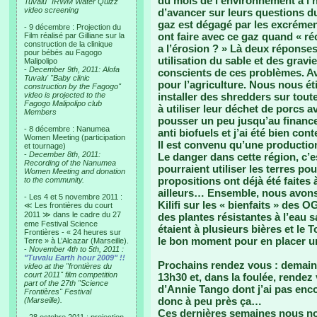
du mois de l’environnement à l’h
Tuvalu "IRWM Water Quizz"
video screening
d’avancer sur leurs questions du
gaz est dégagé par les excréme
- 9 décembre : Projection du
ont faire avec ce gaz quand « réco
Film réalisé par Gilliane sur la
construction de la clinique
a l’érosion ? » Là deux réponses
pour bébés au Fagogo
utilisation du sable et des gravi
Malipolipo
-
December 9th, 2011: Alofa
conscients de ces problèmes. A
Tuvalu' "Baby clinic
pour l’agriculture. Nous nous étio
construction by the Fagogo"
video is projected to the
installer des shredders sur tout
Fagogo Malipolipo club
à utiliser leur déchet de porcs a
Members
pousser un peu jusqu’au finance
- 8 décembre : Nanumea
anti biofuels et j’ai été bien con
Women Meeting (participation
Il est convenu qu’une production 
et tournage)
-
December 8th, 2011:
Le danger dans cette région, c’e
Recording of the Nanumea
pourraient utiliser les terres p
Women Meeting and donation
propositions ont déjà été faites 
to the community.
ailleurs… Ensemble, nous avons
- Les 4 et 5 novembre 2011 :
Kilifi sur les « bienfaits » des 
≪ Les frontières du court
2011 ≫ dans le cadre du 27
des plantes résistantes à l’eau sa
eme Festival Science
étaient à plusieurs bières et le 
Frontières - « 24 heures sur
le bon moment pour en placer une.
Terre » à L’Alcazar (Marseille).
-
November 4th to 5th, 2011 :
"Tuvalu Earth hour 2009" !!
Prochains rendez vous : demain
video at the "frontières du
court 2011" film competition
13h30 et, dans la foulée, rende
part of the 27th "Science
d’Annie Tango dont j’ai pas enco
Frontières" Festival
donc à peu près ça…
(Marseille).
Ces dernières semaines nous n