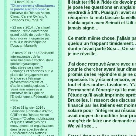
il était terrifié à l’idée de devoir
- 24 mars 2014 :
"Changements climatiques:
je pose les questions en anglais
la parole aux témoins"
à
vendredi à 14h. Puisqu’il avait s
l'initiative du Réseau Action
Climat, Care et Oxfam. A
récupérer la mob laissée la veill
Sciences Po, Paris 7è
blabla again avec Seinati et Uili 
jamais signé…
- 22 mars 2014 : L'archipel
monde, 7ème conférence
grand public du cycle « Iles
Ce matin même chose, j’allais pa
laboratoires » organisé par
l'IRD à la bibliothèque de
quelqu’un frappant timidement… 
l’Alcazar, Marseille
dont m’avait parlé Susi… On se
- 5 mars 2014 : " La Solidarité
je me réveille…
Internationale : de la
sensibilisation à l'action, dans
J’ai donc retrouvé Anare avec un
quelles dynamiques
éducatives se situer ?
pour le chercher avant leur dîner.
Echanges et réflexions sur la
promis de les rejoindre si je ne q
place de l'engagement en
France et à l'étranger ;
repassée. Ils y étaient encore, 
présentation d'outils et
tout et des crabes tuvaluens. Y’a
d'actions pédagogiques ".
Permanent à l’énergie qui le mat
Séminaire jeunesse à
l'initiative de la Ligue de
l’étude qu’il avait imprimée aprè
l'Enseignement Fédération de
Bruxelles. Il ressort des discuss
Paris
financé par les italiens est moin
- 30 et 31 janvier 2014 :
solaire pour l’intégrer au résea
Séminaire à l'initiative d'Attac,
CRID et du Réseau Action
avait moyen de modifier leur proj
Climat - "Quelles mobilisations
suggéré de faire une demande co
et quelles stratégies des
We will see….
mouvements et organisations
dans la perspective de la
Conférence des Nations-