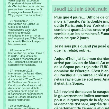
Vernissage de l’exposition
Empreintes d’Argos à l’Hotel
de Ville, invitées par un de nos
Jeudi 12 Juin 2008, nuit
plus anciens membres qui fit
le voyage à Tuvalu, Laurent
Weyl, aujourd’hui au Vietnam.
Plus que 4 jours… Difficile de cr
mois à Funcity, j’ai la double imp
- 21 novembre 2015 :
Intervention de Gilliane Le
quitté Paris, puis New York et me
Gallic avec Chloé
semblent quant à elles encore p
Vlassopoulos dans "200
millions de réfugiés
semble que les semaines à Funafu
climatiques et moi et moi et
chacune que 2 jours.
moi" organisé par ATTAC dans
le cadre du Festival Images
Mouvementées.
Je ne sais plus quand j’ai posé
que j’ai relaté, oublié..
- 20 novembre 2015 :
Intervention de Fanny Héros à
la COP21 des Monts du
Aujourd’hui, j’ai fait mon derni
Lyonnais à l'occasion de la
COP, pendant la semaine de
arrivé par l’avion de Mardi. Au m
solidarité internationale.
de la Sopac pour rejoindre l’UI
domaine de l’énergie. C’est bie
- 17 novembre 2015 :
Intervention de Fanny Héros
du Pacifique, un bureau créé il y
suite à la projection du
j’étais ravie que ce soit avec An
documentaire "Thule Tuvalu"
de Matthias Von Gunten, à
il était à la Sopac.
Condé-sur-Vire dans le cadre
d'une série de ciné-débats
organisés par la Ligue de
Là il revient donc avec la casqu
l'Enseignement en partenariat
le gouvernement Italien consacre
avec le Conseil Régional de
pour quelques pays de la région. 
Basse-Normandie.
la demande d’Anare, auprès de T
- 19 octobre 2015 :
département de l’énergie et quel
Intervention de Gilliane Le