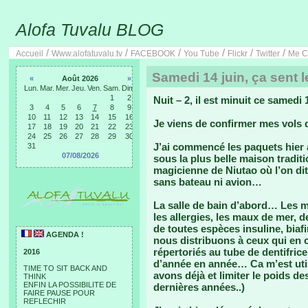
Alofa Tuvalu BLOG
/
/
/
/
/
/
Accueil
Www.alofatuvalu.tv
FACEBOOK
You Tube
Flickr
Twitter
Me C
Samedi 14 juin, ça sent l
«
Août 2026
»
Lun.
Mar.
Mer.
Jeu.
Ven.
Sam.
Dim.
1
2
Nuit – 2, il est minuit ce samedi 
3
4
5
6
7
8
9
10
11
12
13
14
15
16
Je viens de confirmer mes vols d
17
18
19
20
21
22
23
24
25
26
27
28
29
30
J’ai commencé les paquets hier a
31
07/08/2026
sous la plus belle maison tradit
magicienne de Niutao où l’on dit
sans bateau ni avion…
La salle de bain d’abord… Les m
les allergies, les maux de mer, d
de toutes espèces insuline, biaf
AGENDA !
nous distribuons à ceux qui en 
répertoriés au tube de dentifrice
2016
d’année en année… Ca m’est util
TIME TO SIT BACK AND
avons déjà et limiter le poids d
THINK
ENFIN LA POSSIBILITE DE
dernières années..)
FAIRE PAUSE POUR
REFLECHIR