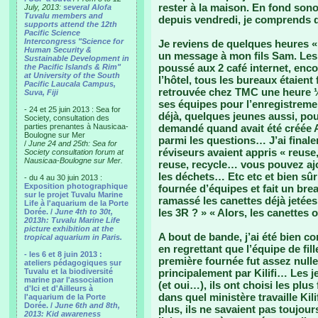
rester à la maison. En fond sono
July, 2013:
several Alofa
Tuvalu members and
depuis vendredi, je comprends d
supports attend the 12th
Pacific Science
Intercongress "Science for
Je reviens de quelques heures « e
Human Security &
un message à mon fils Sam. Les 
Sustainable Development in
poussé aux 2 café internet, en
the Pacific Islands & Rim"
at University of the South
l’hôtel, tous les bureaux étaient
Pacific Laucala Campus,
retrouvée chez TMC une heure ½ 
Suva, Fiji
ses équipes pour l’enregistrement
- 24 et 25 juin 2013 : Sea for
déjà, quelques jeunes aussi, pou
Society, consultation des
parties prenantes à Nausicaa-
demandé quand avait été créée A
Boulogne sur Mer
parmi les questions… J’ai finale
/
June 24 and 25th: Sea for
réviseurs avaient appris « reuse,
Society consultation forum at
Nausicaa-Boulogne sur Mer.
reuse, recycle… vous pouvez ajo
les déchets… Etc etc et bien sûr 
- du 4 au 30 juin 2013 :
Exposition photographique
fournée d’équipes et fait un bre
sur le projet Tuvalu Marine
ramassé les canettes déjà jetées 
Life à l'aquarium de la Porte
les 3R ? » « Alors, les canettes 
Dorée. /
June 4th to 30t,
2013h: Tuvalu Marine Life
picture exhibition at the
A bout de bande, j’ai été bien co
tropical aquarium in Paris.
en regrettant que l’équipe de fi
- les 6 et 8 juin 2013 :
première fournée fut assez nulle
ateliers pédagogiques sur
Tuvalu et la biodiversité
principalement par Kilifi… Les je
marine par l'association
(et oui…), ils ont choisi les plu
d'Ici et d'Ailleurs à
dans quel ministère travaille Kil
l'aquarium de la Porte
Dorée. /
June 6th and 8th,
plus, ils ne savaient pas toujou
2013: Kid awareness