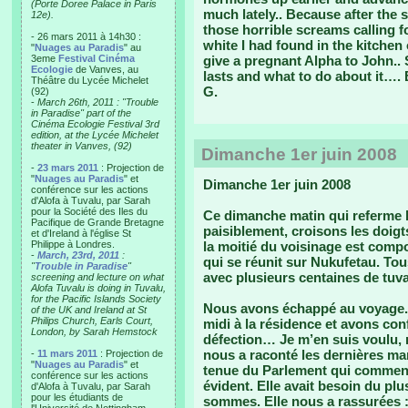
(Porte Doree Palace in Paris
much lately.. Because after the 
12e).
those horrible screams calling f
- 26 mars 2011 à 14h30 :
white I had found in the kitchen 
"
Nuages au Paradis
" au
3eme
Festival Cinéma
give a pregnant Alpha to John..
Ecologie
de Vanves, au
lasts and what to do about it…. 
Théâtre du Lycée Michelet
G.
(92)
-
March 26th, 2011 : "Trouble
in Paradise" part of the
Cinéma Ecologie Festival 3rd
edition, at the Lycée Michelet
theater in Vanves, (92)
Dimanche 1er juin 2008
-
23 mars 2011
: Projection de
"
Nuages au Paradis
" et
Dimanche 1er juin 2008
conférence sur les actions
d'Alofa à Tuvalu, par Sarah
pour la Société des Iles du
Ce dimanche matin qui referme l
Pacifique de Grande Bretagne
paisiblement, croisons les doigt
et d'Ireland à l'église St
Philippe à Londres.
la moitié du voisinage est compo
-
March, 23rd, 2011
:
qui se réunit sur Nukufetau. Tous
"
Trouble in Paradise
"
avec plusieurs centaines de tuv
screening and lecture on what
Alofa Tuvalu is doing in Tuvalu,
for the Pacific Islands Society
Nous avons échappé au voyage
of the UK and Ireland at St
Philips Church, Earls Court,
midi à la résidence et avons con
London, by Sarah Hemstock
défection… Je m’en suis voulu, m
nous a raconté les dernières ma
-
11 mars 2011
: Projection de
"
Nuages au Paradis
" et
tenue du Parlement qui commenc
conférence sur les actions
évident. Elle avait besoin du pl
d'Alofa à Tuvalu, par Sarah
pour les étudiants de
sommes. Elle nous a rassurées : ça