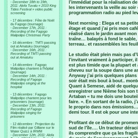
l’immédiat pour la réalisation de
-
December 18th to 19th,
2011: Alofa Tuvalu « 2010 King
les intervenants la veille au soir
Tides Festival » video public
programmation radio au pied lev
screening
- 17 décembre : Fête de Noël
Next morning : Elega et sa petit
du Fagogo (tournage)
étage et quand j’ai pris mon café 
-
December 17th, 2011 :
Recording of the Fagogo
réalisé dans le jardin avant mon r
Malipolipo Christmas Party
traîne… balayés à fond le sable, 
- 16 décembre : TMTI passing
terreau.. et rassemblées les feuil
out at Amatuku (tournage)
-
December 16th, 2011 :
Recording of TMTI passing
Le studio était plein mais pas d’
out at Amatuku
l’invitant vraiment à participer, il
est plus timide que la plupart e
- 14 décembre : Fagogo
Malipolipo chantent à l'hôpital
cheveu sur la soupe dans une a
(tournage)
Anyway j’ai pris quelques plans
-
December 14th, 2011 :
Recording of Fagogo
soir était mis bout à bout.. mont
Malipolipo singing at the
Quant à Semese, aidé de quelques
hospital
enregistrer une Nième fois son t
- 13 décembre : Fagogo
Artaban « tu me dois une bouteil
Malipolipo chantent pour les
faire. ». En sortant de la radio, 
prisonniers (tournage)
-
December 13th, 2011:
le proprio dans nos émissions…. Je
Recording of Fagogo
demi tour. Il est ok pour une in
Malipolipo singing for
prisoners
Profitant de ce début de promena
- 12 décembre : Projection du
sud de l’île…. Un tracteur déra
Film réalisé par Gilliane sur le
Water Quizz à IRWM
ils comprendre que ça les fragil
-
December 12th, 2011: Alofa