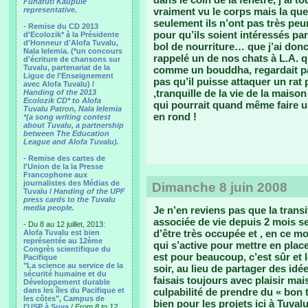
Funafuti Kaupule
representative.
vraiment vu le corps mais la que
seulement ils n’ont pas très peu
- Remise du CD 2013
pour qu’ils soient intéressés par
d'Ecolozik* à la Présidente
d'Honneur d'Alofa Tuvalu,
bol de nourriture… que j’ai donc
Nala Ielemia. (*un concours
rappelé un de nos chats à L.A. qu
d'écriture de chansons sur
Tuvalu, partenariat de la
comme un bouddha, regardait pa
Ligue de l'Enseignement
pas qu’il puisse attaquer un rat
avec Alofa Tuvalu) /
,tranquille de la vie de la mais
Handing of the 2013
Ecolozik CD* to Alofa
qui pourrait quand même faire u
Tuvalu Patron, Nala Ielemia
en rond !
*(a song writing contest
about Tuvalu, a partnership
between The Education
League and Alofa Tuvalu).
- Remise des cartes de
l'Union de la la Presse
Francophone aux
journalistes des Médias de
Dimanche 8 juin 2008
Tuvalu /
Handing of the UPF
press cards to the Tuvalu
media people.
Je n’en reviens pas que la trans
associée de vie depuis 2 mois se 
- Du 8 au 12 juillet, 2013:
d’être très occupée et , en ce m
Alofa Tuvalu est bien
représentée au 12ème
qui s’active pour mettre en pla
Congrès scientifique du
est pour beaucoup, c’est sûr et le 
Pacifique
"La science au service de la
soir, au lieu de partager des idé
sécurité humaine et du
faisais toujours avec plaisir ma
Développement durable
dans les îles du Pacifique et
culpabilité de prendre du « bon t
les côtes", Campus de
bien pour les projets ici à Tuvalu
l'USP à Suva
/
From 8 to 12