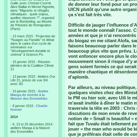
Gallic avec Christel Cournil,
de donner leur fond pour un pro
Alice Baillat et Michel Hignette,
UICN plutôt qu’une autre organi
dans "Migrants et réfugiés
ça s’est fait très vite.
climatiques : quels enjeux,
quelles réponses ?", organisé
par le Bondyblog, au Musée
Difficile de jauger l’influence d
de l'Histoire de l'immigration
(Paris)
tout le monde connaît l’assoc. C
années et que je n’ai rencontrés
- 13 mars 2015 : Projection de
"Nuages au Paradis" et débat
du biogaz en me citant Alofa, s
dans le cadre d'un cycle de
faisons beaucoup parler dans le
séminaires sur
beaucoup plus vite que prévu. 
"développement durable et
cinéma" à Science Po.
vont enfoncer encore plus le clo
mouvement sinon il risque d’y 
- 15 janvier 2015 : Réunion
plénière de la Coalition Climat
gens soient formés ce qui serait
21
manière chaotique et désordonnée
d’aplomb.
- 13 janvier 2015 : Ateliers Our
Life 21, prises de vue 3/4
avec 4D
Par ailleurs, au niveau politique,
- 10 janvier 2015 :
Atelier
quelques visites chez des Minis
Manga de rentrée à la
le PM ou hier soir, avec Uili le m
Maison des Ensembles
m’avait invitée à dîner le matin
- 8 janvier 2015 :
Charlie
traversée la tête en 2003 : Chris
forever
discutions de mon envie de revenir
2014
notion de « Small is beautiful » 
fait que Tuvalu était tellement p
- 6, 13 et 20 décembre 2014 :
ateliers Manga à la Maison
jouer « the man who would be kin
des Ensembles
que je préférais était celle de c