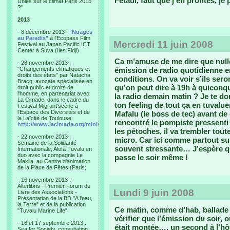
Fetaui, faut que j’en profites, je 
Unies sur le climat Paris 2015
?"
2013
- 8 décembre 2013 :
"Nuages
au Paradis"
à l'Ecopass Film
Mercredi 11 juin 2008
Festival au Japan Pacific ICT
Center à Suva (Iles Fidji)
Ca m’amuse de me dire que nulle 
- 28 novembre 2013 :
"Changements climatiques et
émission de radio quotidienne en
droits des états" par Natacha
conditions. On va voir s’ils ser
Bracq, avocate spécialisée en
qu’on peut dire à 19h à quiconq
droit public et droits de
l'homme, en partenariat avec
la radio demain matin ? Je te do
La Cimade, dans le cadre du
ton feeling de tout ça en tuvalu
Festival Migrant'scène à
l'Espace des Diversités et de
Mafalu (le boss de tec) avant de 
la Laïcité de Toulouse.
rencontré le pompiste pressenti
http://www.lacimade.org/minisites/migrantscene
les pétoches, il va trembler tout
- 22 novembre 2013 :
micro. Car ici comme partout sur
Semaine de la Solidarité
souvent stressante… J’espère qu
Internationale, Alofa Tuvalu en
duo avec la compagnie Le
passe le soir même !
Makila, au Centre d'animation
de la Place de Fêtes (Paris)
- 16 novembre 2013 :
Alterlibris - Premier Forum du
Lundi 9 juin 2008
Livre des Associations -
Présentation de la BD "A l'eau,
la Terre" et de la publication
Ce matin, comme d’hab, ballade e
"Tuvalu Marine Life".
vérifier que l’émission du soir, o
- 16 et 17 septembre 2013 :
était montée…, un second à l’hôt
Sea for Society, consultation