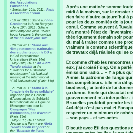
des Associations
Parisiennes
Après une matinée somme toute act
-
September 10th, 2011 :
Paris
midi à la maison, sur le dossier 
Association Forum
rien faire d’autre aujourd’hui à 
- 19 juin 2011 : Stand au
Vide-
pour les deux comités de la jou
Grenier
sur la Butte Bergeyre
corail. Comme souvent à Tuvalu,
-
June 19th, 2011 : Gilliane
and Fanny are Alofa Tuvalu
m’a montré l’état de l’inventair
booth keepers in the context
théoriquement demain soir pour a
of
the hill back yard sale
.
du mal à traiter comme une prod
- 28 mai 2011 :
Stand aux
vraiment le contenu scientifique.
4ème rencontres nationales
de travaux déjà réalisés qui se 
des étudiants pour le DD
à
la Cité Internationale
Universitaire (Paris 14e)
Et comme d’hab les rencontres 
-
May 28th, 2011 :
An Alofa
Tuvalu exhibit
at the
eux, j’ai croisé Fong. On a parlé
“Students for sustainable
émissions radio… « Y’a plus qu
development” 4th National
Annie, la patronne de Tango qu
meeting at the International
“Cité Universitaire” (Paris 14e)
des compétiteurs. Elle m’a dit q
biodiesel, j’ai tenté de lui don
- 21 mai 2011 :
Stand à la
"braderie de livres solidaire"
ça donne. Enele qui discutait en
organisée par le Collectif
gouvernement m’a interpellée : 
d'Associations de Solidarité
Bruxelles peut/doit prendre le
Internationale de la Ligue de
l'Enseignement pour la
4x4 déjà c’est pas mal et Panapa
Campagne "Pas
respecter un minimum de cohéren
d'éducation, pas d'avenir
"
(Paris 13e)
– son pays – et ses actes.
-
May 21st, 2011 : Marie-
Jeanne and Fanny are
Alofa
Tuvalu booth keepers"
at
Discuté avec Eti des questions d
the
"Braderie de livres
voyages entre les iles, le cout d