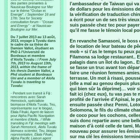
l’ambassadeur de Taiwan qui va
des parties prenantes à
Nausicaa-Boulogne sur Mer
de dollars pour les émissions de
sur le thème "Océan et
la vérification de traduction chi
Energie". /
September 16 and
17th: Sea for Society
a écrit pour un de ses très vieux 
consultation forum - "Ocean
suis passée chez tec pour payer 
and Energy" - at Nausicaa-
Boulogne sur Mer.
qu’il me fasse le témoin local pou
Du 7 juillet 2013 au 13 août,
En revanche Samasoni, le boss de
2013, voyage à Tuvalu dans
le cadre de sa thèse de
de location de leur bateau de p
Damien Vallot, étudiant en
mob « si t’as le temps tu peux p
PhD à l'Université de
Bordeaux et membre
Filamona sa lodge restaurant.. E
d'Alofa Tuvalu : /
From July
palagis dans un îlot du lagon.. E
7th, 2013 to August 13th,
se fasse un truc avant ton dépa
2013, within the frame of
his thesis Damien Vallot, a
faire une réunion femmes amies,
Phd student at Bordeaux
terrasse. Un mot à risasi, pouss
Uni and a member of Alofa
Tuvalu is traveling to
(elle a mal au genou depuis plus
Tuvalu:
qui bien sûr la déprime)… voir si
- Pendant son transit à Fiji :
fait ici (chez eux), tu vas pas te 
rencontres avec Sarah
profité de l’arrivée d’Apisai, le
Hemstock, spécialiste
ensuite passée chez Penni, Loto 
biomasse d’Alofa Tuvalu, Teu,
représentante sur le biogaz,
Solomona, le fils du climate chan
Eliala Fihaki, Agent de liaison
de coco pour les cochons, celle
pour Alpha Pacific Navigation
et membre d’Alofa.. /
While
suis donc repartie avec une bell
transiting in Fiji: meetings with
maison d’à coté celle de tami, Ma
Sarah Hemstock, Alofa Tuvalu
nouveau pour assurer les émissi
biomass scientist, Teu, biogas
representative, Eliala Fihaki,
sur ma clé les émissions terminé
Alpha Pacific Liaison agent