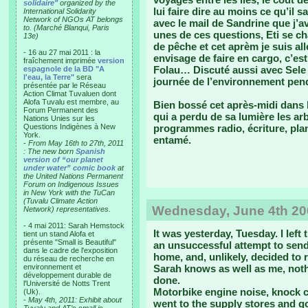
solidaire"
organized by the
lui faire dire au moins ce qu’il s
International Solidarity
Network of NGOs AT belongs
avec le mail de Sandrine que j’
to. (Marché Blanqui, Paris
unes de ces questions, Eti se c
13e)
de pêche et cet aprèm je suis al
- 16 au 27 mai 2011 : la
envisage de faire en cargo, c’es
fraîchement imprimée
version
Folau… Discuté aussi avec Sele 
espagnole de la BD "A
l'eau, la Terre"
sera
journée de l’environnement penda
présentée par le Réseau
Action Climat Tuvaluen dont
Alofa Tuvalu est membre, au
Bien bossé cet après-midi dans 
Forum Permanent des
qui a perdu de sa lumière les ar
Nations Unies sur les
Questions Indigènes à New
programmes radio, écriture, pla
York.
entamé.
-
From May 16th to 27th, 2011
: The new born
Spanish
version of “our planet
under water” comic book
at
the United Nations Permanent
Forum on Indigenous Issues
in New York with the TuCan
(Tuvalu Climate Action
Wednesday, June 4th 20
Network) representatives.
- 4 mai 2011: Sarah Hemstock
It was yesterday, Tuesday. I left 
tient un stand Alofa et
présente "Small is Beautiful"
an unsuccessful attempt to sen
dans le cadre de l'exposition
home, and, unlikely, decided to re
du réseau de recherche en
environnement et
Sarah knows as well as me, nothin
développement durable de
done.
l'Université de Notts Trent
Motorbike engine noise, knock c
(Uk).
-
May 4th, 2011: Exhibit about
went to the supply stores and g