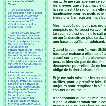
pas… Je me suis aperçue ce soir
and a member of Alofa
Tuvalu..
les arrivées que c’était ma clé qu
laisser c’est à la radio mais elle
-
Petit événement de
sensibilisation sur le climat
handicapée pour les mails et je 
à l'occasion de la remise
émissions à enregistrer mais b
d'une nouvelle donation
d'Hunamar et du CD
d'Ecolo'zik aux écoles
Mes insuccès du jour : pas croisé
primaires de Tuvalu
pompiste qui lui aussi va avoir 
-
Remise de la publication
Le seul hic c’est qu’il ne le sait
Tuvalu Marine Life à Willy
ou après demain au plus tard… Et
Telavi, Premier Ministre de
une base, et qu’ils le traduisent.
Tuvalu et à Apisai Ielemia,
Ministre des Affaires
étrangères et de
Quand je suis rentrée, vers 8h30,
l'Environnement de Tuvalu /
Handing of the Tuvalu
bas. Leur maison à elles est déla
Marine Life publication to
ajouré sur la moitié du plancher,
Tuvalu Prime Minister Willy
Telavi and to Apisai Ielemia,
peu.. et bien sûr pas de douche…
Minister of Foreign Affairs
découverte pour elles.. Je ne le
and Environment.
obligé de la tirer à chaque fois..
- Remise des copies
électroniques des rapports
Et je me suis mise sur les texte
Tuvalu Marine Life à Sam
Finikaso, Patron du service
oreilles, pour la première fois.. S
des Pêches de Tuvalu et
toujours pour remplacer la clé p
Uluao Lauti, représentant
écouter de musique…
du Kaupule de Funafuti /
Handing of the Tuvalu
Marine Life reports’
Abandonnant quelques minutes m
electronic copies Sam
Finikaso, Head of Tuvalu
Alpha, la chatte trônait sur le c
Fisheries and Uluao Lauti,
dans le coin de la fenêtre, j’ai t