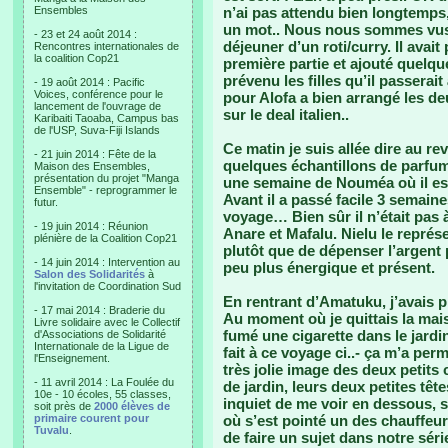
Ensembles
n’ai pas attendu bien longtemps, l
un mot.. Nous nous sommes vus v
- 23 et 24 août 2014 :
déjeuner d’un roti/curry. Il avait
Rencontres internationales de
la coalition Cop21
première partie et ajouté quel
prévenu les filles qu’il passerai
- 19 août 2014 : Pacific
Voices, conférence pour le
pour Alofa a bien arrangé les deu
lancement de l'ouvrage de
sur le deal italien..
Karibaiti Taoaba, Campus bas
de l'USP, Suva-Fiji Islands
Ce matin je suis allée dire au rev
- 21 juin 2014 : Fête de la
quelques échantillons de parfums..
Maison des Ensembles,
présentation du projet "Manga
une semaine de Nouméa où il est 
Ensemble" - reprogrammer le
Avant il a passé facile 3 semain
futur.
voyage… Bien sûr il n’était pas 
- 19 juin 2014 : Réunion
Anare et Mafalu. Nielu le représen
plénière de la Coalition Cop21
plutôt que de dépenser l’argent 
- 14 juin 2014 : Intervention au
peu plus énergique et présent.
Salon des Solidarités
à
l'invitation de Coordination Sud
En rentrant d’Amatuku, j’avais p
- 17 mai 2014 : Braderie du
Au moment où je quittais la mai
Livre solidaire avec le Collectif
fumé une cigarette dans le jardi
d'Associations de Solidarité
Internationale de la Ligue de
fait à ce voyage ci..- ça m’a p
l'Enseignement.
très jolie image des deux petits 
- 11 avril 2014 : La Foulée du
de jardin, leurs deux petites tête
10e - 10 écoles, 55 classes,
inquiet de me voir en dessous, 
soit près de
2000 élèves de
primaire courent pour
où s’est pointé un des chauffeurs
Tuvalu
.
de faire un sujet dans notre sér