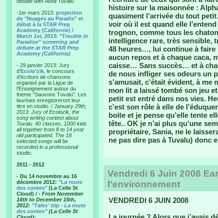
debate with Alofa Tuvalu.
histoire sur la maisonnée : Alp
-1er mars 2013:
projection
quasiment l’arrivée du tout petit
de "Nuages au Paradis" et
voir où il est quand elle l’enten
débat à la STAR Prep
Academy (Californie) /
trognon, comme tous les chaton
March 1st, 2013: "Trouble in
intelligence rare, très sensible, 
Paradise" screening and
debate at the STAR Prep
48 heures…, lui continue à faire 
Academy (California)
aucun repos et à chaque caca, m
caisse… Sans succès… et à chaq
- 29 janvier 2013: Jury
d'
Ecolo'zik
, le concours
de nous infliger ses odeurs un p
d'écriture de chansons
s’amusait, c’était évident, à me 
organisé par la Ligue de
l'Enseignement autour du
mon lit a laissé tombé son jeu et
thème "Sauvons Tuvalu". Les
petit est entré dans nos vies. 
lauréats enregistreront leur
c’est son rôle à elle de l’éduq
titre en studio. /
January 29th,
2013: Jury of Ecolozik, the
boite et je pense qu’elle tente ell
song writing contest about
tête.. OK je n’ai plus qu’une sem
Tuvalu. 40 classes, 1000 kids
all together from 8 to 14 year
propriétaire, Sania, ne le laissera
old participated. The 18
ne pas dire pas à Tuvalu) donc el
selected songs will be
recorded in a professional
studio.
2011 - 2012
Vendredi 6 Juin 2008 Ear
- Du 14 novembre au 16
décembre 2012:
"La route
l'environnement
des contes"
(La Celle St
Cloud) /
- From November
VENDREDI 6 JUIN 2008
14th to December 15th,
2012:
"Tales' trip - La route
des contes"
(La Celle St
La journée ? Alors que j’avais 
Cloud)
: