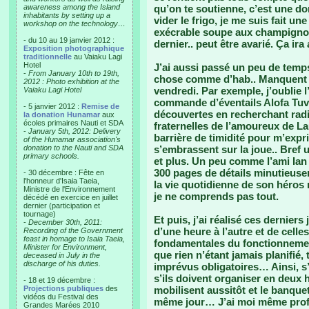
awareness among the Island
qu’on te soutienne, c’est une do
inhabitants by setting up a
vider le frigo, je me suis fait u
workshop on the technology…
exécrable soupe aux champignons
- du 10 au 19 janvier 2012 :
dernier.. peut être avarié. Ça i
Exposition photographique
traditionnelle
au Vaiaku Lagi
Hotel
J’ai aussi passé un peu de temp
-
From January 10th to 19th,
chose comme d’hab.. Manquent 9
2012 : Photo exhibition at the
vendredi. Par exemple, j’oublie l
Vaiaku Lagi Hotel
commande d’éventails Alofa Tuva
- 5 janvier 2012 :
Remise de
découvertes en recherchant radio
la donation Hunamar
aux
écoles primaires Nauti et SDA
fraternelles de l’amoureux de La
-
January 5th, 2012: Delivery
barrière de timidité pour m’expr
of the Hunamar association's
donation to the Nauti and SDA
s’embrassent sur la joue.. Bref 
primary schools.
et plus. Un peu comme l’ami I
300 pages de détails minutieusem
- 30 décembre : Fête en
l'honneur d'Isaia Taeia,
la vie quotidienne de son héro
Ministre de l'Environnement
je ne comprends pas tout.
décédé en exercice en juillet
dernier (participation et
tournage)
Et puis, j’ai réalisé ces dernier
-
December 30th, 2011:
d’une heure à l’autre et de celle
Recording of the Government
feast in homage to Isaia Taeia,
fondamentales du fonctionnemen
Minister for Environment,
que rien n’étant jamais planifié
deceased in July in the
discharge of his duties.
imprévus obligatoires… Ainsi, s’
s’ils doivent organiser en deux
- 18 et 19 décembre :
Projections publiques
des
mobilisent aussitôt et le banque
vidéos du Festival des
même jour… J’ai moi même profit
Grandes Marées 2010