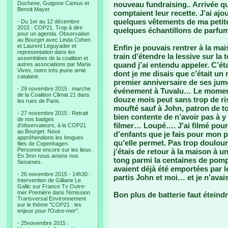
Duchene, Guigone Camus et
nouveau fundraising.. Arrivée qu
Benoit Mayer.
comptaient leur recette. J’ai ajo
quelques vêtements de ma petite f
- Du 1er au 12 décembre
2015 : COP21. Trop à dire
quelques échantillons de parfum a
pour un agenda. Observation
au Bourget avec Linda Cohen
et Laurent Leguyader et
Enfin je pouvais rentrer à la ma
representation dans les
train d’étendre la lessive sur la
assemblées de la coalition et
quand j’ai entendu appeler. C’était
autres associations par Maria
Vives, notre très jeune amie
dont je me disais que c’était un 
catalane.
premier anniversaire de ses jume
- 29 novembre 2015 : marche
événement à Tuvalu… Le moment 
de la Coalition Climat 21 dans
douze mois peut sans trop de ris
les rues de Paris.
moufté sauf à John, patron de tou
- 27 novembre 2015 : Retrait
bien contente de n’avoir pas à y 
de nos badges
filmer… Loupé…. J’ai filmé pour 
d’observateurs, à la COP21
au Bourget. Nous
d’enfants que je fais pour mon p
appréhendions les longues
qu’elle permet. Pas trop doulour
files de Copenhagen.
Personne encore sur les lieux.
j’étais de retour à la maison à 
En 3mn nous avions nos
tong parmi la centaines de pompe
Sesames.
avaient déjà été emportées par
- 26 novembre 2015 - 14h30 :
partis John et moi… et je n’avai
Intervention de Gilliane Le
Gallic sur France Tv Outre-
mer Première dans l'émission
Bon plus de batterie faut étein
Transversal Environnement
sur le thème "COP21 : les
enjeux pour l'Outre-mer".
- 25novembre 2015 :