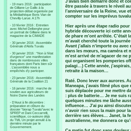
J’avais bien démarré donc et co
- 19 mars 2016 : participation
être passée à travers le réveil 
de Gilliane Le Gallic à la
l’anniversaire de la Reine, vue e
projection-débat organisée par
la Médiathèque Boris Vian de
compter sur les imprévus tuva
Chevilly-Larue. A 17h
- 10 février 2016 : Entretien
Hier après une étape radio pour 
avec Michel Delberghe pour
hybride découverte ici cette ann
un portrait de Gilliane dans le
de phare m’ont arrêtée. C’était l
magazine de la CIMADE
m’avait cherché toute la journée
- 30 janvier 2016 : Assemblée
Avant j’allais n‘importe ou avec
Générale d’Alofa Tuvalu
dans les mœurs, ma caméra et mo
- 30 janvier 2016 : “Non à l’état
m’est arrivé de m’agacer de ne pa
d’urgence” une manifestation
qui organisent les pomperies off
dans de nombreuses villes
françaises dont Paris bien sûr
palagi…) Cette année, j’aspirais
. L’assemblée nous a
retraite à la maison…
empêchés d’y participer.
- 23 janvier 2016 : Assemblée
Raté. Donc lever aux aurores. A
Générale de la Coalition 21
Maneapa, j’avais filmé plus qu
- 16 janvier 2016 : marche de
suis déplacée pour me mettre da
soutien aux agriculteurs de
: plus de batterie… Je me suis ra
Notre Dame des Landes
quelques minutes me lâche aus
- D’Aout à fin décembre :
influence… J’ai pu ainsi discuter
préparation et clôture du
dossier “biorap Tuvalu“avec le
n’avoir rien sous la main pour l
SPREP et Dani Ceccarrelli,
derrière ses élèves… Janet, la f
scientifique, co-auteure déjà
australienne, me donnera ce qu’
du TML Un projet annulé à la
dernière minute par le
Gouvernement.
Ce matin fut donc sans douleur 