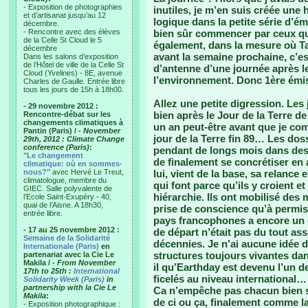
- Exposition de photographies
inutiles, je m’en suis créée une 
et d’artisanat jusqu’au 12
logique dans la petite série d’ém
décembre.
- Rencontre avec des élèves
bien sûr commencer par ceux qui
de la Celle St Cloud le 5
également, dans la mesure où T
décembre
avant la semaine prochaine, c’es
Dans les salons d’exposition
de l’Hôtel de ville de la Celle St
d’antenne d’une journée après le
Cloud (Yvelines) - 8E, avenue
l’environnement. Donc 1ère émi
Charles de Gaulle. Entrée libre
tous les jours de 15h à 18h00.
Allez une petite digression. Les
- 29 novembre 2012 :
bien après le Jour de la Terre d
Rencontre-débat sur les
changements climatiques à
un an peut-être avant que je co
Pantin (Paris) /
- November
jour de la Terre fin 89… Les dos
29th, 2012 : Climate Change
conference (Paris)
:
pendant de longs mois dans des 
"Le changement
de finalement se concrétiser en a
climatique: où en sommes-
nous?"
avec Hervé Le Treut,
lui, vient de la base, sa relance
climatologue, membre du
qui font parce qu’ils y croient e
GIEC. Salle polyvalente de
hiérarchie. Ils ont mobilisé des
l’Ecole Saint-Exupéry - 40,
quai de l’Aisne. A 18h30,
prise de conscience qu’à permis 
entrée libre.
pays francophones a encore un 
- 17 au 25 novembre 2012 :
de départ n’était pas du tout ass
Semaine de la Solidarité
décennies. Je n’ai aucune idée 
Internationale (Paris)
en
structures toujours vivantes dan
partenariat avec la Cie Le
Makila /
- From November
il qu’Earthday est devenu l’un d
17th to 25th :
International
ficelés au niveau international…
Solidarity Week (Paris)
in
partnership with la Cie Le
Ca n’empêche pas chacun bien sû
Makila
:
de ci ou ça, finalement comme la 
- Exposition photographique :