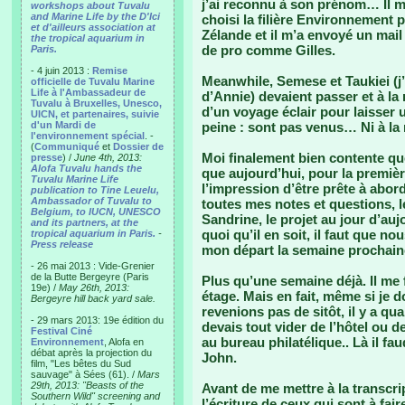
j’ai reconnu à son prénom… Il m
workshops about Tuvalu
and Marine Life by the D'Ici
choisi la filière Environnement
et d'ailleurs association at
Zélande et il m’a envoyé un mail
the tropical aquarium in
de pro comme Gilles.
Paris.
- 4 juin 2013 :
Remise
Meanwhile, Semese et Taukiei (j
officielle de Tuvalu Marine
Life à l'Ambassadeur de
d’Annie) devaient passer et à la
Tuvalu à Bruxelles, Unesco,
d’un voyage éclair pour laisser 
UICN, et partenaires, suivie
d'un Mardi de
peine : sont pas venus… Ni à la
l'environnement spécial
. -
(
Communiqué
et
Dossier de
Moi finalement bien contente que
presse
) /
June 4th, 2013:
Alofa Tuvalu hands the
que aujourd’hui, pour la première
Tuvalu Marine Life
l’impression d’être prête à abor
publication to Tine Leuelu,
Ambassador of Tuvalu to
toutes mes notes et questions, l
Belgium, to IUCN, UNESCO
Sandrine, le projet au jour d’au
and its partners, at the
quoi qu’il en soit, il faut que 
tropical aquarium in Paris.
-
Press release
mon départ la semaine prochai
- 26 mai 2013 : Vide-Grenier
de la Butte Bergeyre (Paris
Plus qu’une semaine déjà. Il me 
19e) /
May 26th, 2013:
étage. Mais en fait, même si je 
Bergeyre hill back yard sale.
revenions pas de sitôt, il y a 
- 29 mars 2013: 19e édition du
devais tout vider de l’hôtel ou 
Festival Ciné
au bureau philatélique.. Là il fa
Environnement
, Alofa en
débat après la projection du
John.
film, "Les bêtes du Sud
sauvage" à Sées (61). /
Mars
29th, 2013: "Beasts of the
Avant de me mettre à la transcri
Southern Wild" screening and
l’écriture de ceux qui sont à fai