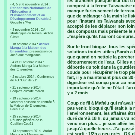
les brancher puisque leur but c’e
- 4, 5 et 6 novembre 2014 :
compost à la ferme Taiwanaise q
Rencontres Nationales de
manque furieusement de terreau
l'Education à
l'Environnement et au
que de mélanger à la main le lis
Développement Durable
à
pour l’instant les Taiwanais ave
Gouville s/Mer
accepté de les déplacer non loin
- 3 novembre 2014 : CA
des composts mais présente le 
stratégique du Réseau Action
J’espère qu’ils l’auront compri
Climat
- 18 octobre 2014 :
Atelier
Sur le front biogaz, tous les spé
Manga à la Maison des
solutions toutes utiles (Sarah a 
Ensembles
, présentation de
José aux mang'ados
que quand on nettoie la porcherie
détournement de l’eau, Gilles a p
- 4 et 11 octobre 2014 :
Ateliers Manga à la Maison
déborde du toit dans la gouttièr
des Ensembles
coude pour récupérer le trop ple
- 2 octobre 2014 : Conférence
fait, il y a maintenant plus de 3
de 4D "Our life 21"
digesteur est conçu pour au moin
importante qu’elle ne l’était l’a
- 21 septembre 2014 :
People's climate march
y a 2 mois.
- 19 septembre 2014 :
Vendredi solidaire de rentrée à
Coup de fil à Mafalu qui m’avait
la Maison de Ensembles,
pas venir, bloqué qu’il était à la
Paris 13e
l’environnement, les affaires étr
- 15 septembre 2014 :
duré de 9 à 18 h, du jamais vu 
Réunion plénière de la
venu non plus… je suis allée le
Coalition Cop21
jusqu’à quelle heure.. J’ai pass
- 13 septembre 2014 : Atelier
est sorti : 1/2h a peu près.. OK d
Manga à la Maison des