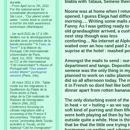
blabla with Tataua, Semese then
durable.
-
From April 1st to 7th, 2011 :
For the national week for
Noone was at home when I retur
sustainable development in
opened. I guess Elega had difficu
Ste Luce , "Our planet under
water " comic book is used as
morning…. Writing some mails a
a tool for the kids awareness
Fanny. As I was getting ready t
workshops (Martinique)
old grandaughter arrived, a cus
- 1er avril 2011 de 17 à 19h :
next step though was less
Ateliers sur le développement
conforting… No internet at Alpha
durable avec promotion de la
bande dessinée "
"A l'eau, la
waited over an hou rand paid 2 d
Terre"
" à la Maison du
suprise at the hotel : mashed po
Portugal, Cité Internationale
Universitaire de Paris.
-
April, 1st, 2011 : Workshop
Amongst the mails to send : ou
on CC at the International
department and tango. Depositin
“Cité Universitaire”’s House of
Portugal with
“Our planet
semese was the only thing in m
under Water” portugese
planned to work on radio planni
version
(Paris, 14e).
did so all afternoon today. The 
- 26 mars 2011 à 15h : Table-
it in French so dont feel like bo
ronde sur les migrations à
l’auditorium du Palais de la
dinner apart from rotten bananas
Porte dorée à Paris,
siège de la Cité nationale de
The only disturbing event of the
l’histoire de l’immigration.
-
March 26th, 2011 :
in heat » or « huting » as we s
Conference focusing on
soft kind of purring and then li
climate migrations with a
screening of the France 5
were both playing ad then by her
documentary "Paradis en
outside quite a while. How is th
sursis" promoting Alofa Tuvalu
that be that the little one tryin
activities in Tuvalu, at the
National “Cité for Immigration”
hormones up earlier and advance