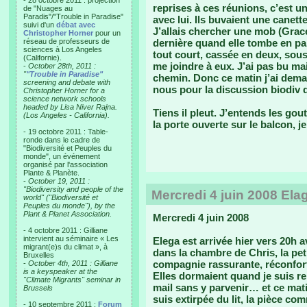
- 28 octobre 2011 : projection
reprises à ces réunions, c’est 
de "Nuages au
Paradis"/"Trouble in Paradise"
avec lui. Ils buvaient une canett
suivi d'un
débat avec
J’allais chercher une mob (Grac
Christopher Horner
pour un
réseau de professeurs de
dernière quand elle tombe en pa
sciences à Los Angeles
tout court, cassée en deux, sou
(Californie).
me joindre à eux. J’ai pas bu ma
-
October 28th, 2011 :
"
"Trouble in Paradise"
chemin. Donc ce matin j’ai dema
screening and debate with
nous pour la discussion biodiv 
Christopher Horner for a
science network schools
headed by Lisa Niver Rajna.
Tiens il pleut. J’entends les gout
(Los Angeles - California).
la porte ouverte sur le balcon, je
- 19 octobre 2011 : Table-
ronde dans le cadre de
"Biodiversité et Peuples du
monde", un événement
organisé par l'association
Plante & Planète.
-
October 19, 2011 :
"Biodiversity and people of the
Mercredi 4 juin 2008 E
world" ("Biodiversité et
Peuples du monde"), by the
Plant & Planet Association.
Mercredi 4 juin 2008
- 4 octobre 2011 : Gilliane
intervient au séminaire « Les
Elega est arrivée hier vers 20h av
migrant(e)s du climat », à
dans la chambre de Chris, la petit
Bruxelles
compagnie rassurante, réconfor
-
October 4th, 2011 : Gilliane
is a keyspeaker at the
Elles dormaient quand je suis re
"Climate Migrants" seminar in
mail sans y parvenir… et ce mati
Brussels
suis extirpée du lit, la pièce com
- 10 septembre 2011 :
Forum