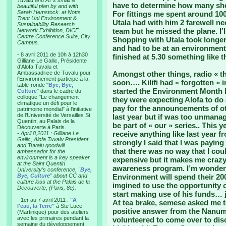
Tuvalu and AT’s small is
have to determine how many shee
beautiful plan by and with
Sarah Hemstock. at Notts
For fittings me spent around 100
Trent Uni Environment &
Utala had with him 2 farewell ne
Sustainability Research
team but he missed the plane. I’
Network Exhibition, DICE
Centre Conference Suite, City
Shopping with Utala took longer
Campus.
and had to be at an environment
- 8 avril 2011 de 10h à 12h30 :
finished at 5.30 something like th
Gilliane Le Gallic, Présidente
d'Alofa Tuvalu et
Ambassadrice de Tuvalu pour
Amongst other things, radio « t
l'Environnement participe à la
soon…. Kilifi had « forgotten » 
table-ronde "
Bye, Bye,
started the Environment Month b
Culture
" dans le cadre du
colloque "Le changement
they were expecting Alofa to do
climatique un défi pour le
pay for the announcements of ot
patrimoine mondial" à l'initiative
de l'Université de Versailles St
last year but if was too unmana
Quentin, au Palais de la
be part of « our » series.. This
Découverte à Paris.
receive anything like last year
-
April 8,2011 : Gilliane Le
Gallic, Alofa Tuvalu President
strongly I said that I was payi
and Tuvalu goodwill
that there was no way that I could
ambassador for the
environment is a key speaker
expensive but it makes me crazy
at the Saint Quentin
awareness program. I’m wonder
University’s conference, "
Bye,
Bye, Culture
" about CC and
Environment will spend their 200
culture loss at the Palais de la
imgined to use the opportunity o
Decouverte, (Paris, 8e).
start making use of his funds… j
- 1er au 7 avril 2011 :
"A
At tea brake, semese asked me to
l'eau, la Terre"
à Ste Luce
positive answer from the Nanum
(Martinique) pour des ateliers
avec les primaires pendant la
volunteered to come over to disc
semaine du développement