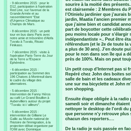
- 9 décembre 2015 : pour le
sourire à la moitié des présents
D12, participation à l’opération
est clairsemée : 2 Membres du P
Red Line, sur l’avenue de la
Grande Armée et au
l’Otinielu jardinier que j’aurais
rassemblement “Etat
jardin, Maatia l’ancien premier m
d’Urgence Climatique au
que j’aime bien et candidat anno
Champs de Mars.
part de boycotter cette célébrat
- 8 décembre 2015 : un petit
peu moins locale pour s’élargir 
tour en bus dans Paris avec
notre amie et trésorière d’Alofa
indépendantiste ».. Peut être éta
Tuvalu à Tuvalu, Risasi
référendum (et le 2e de toute la vi
Finikaso.
a plus de 30 ans). J’en doute pu
- 7 décembre 2015 : visite à
pour le non dans son île qui a d
l’opération Paris-Terre du Jour
près de 100%. Mais on peut touj
de la Terre a l’Espace
Ephémère.
Un petit coup d’Internet pas si 
- 6 décembre 2015 :
participation au Sommet des
Repéré chez John des boites solid
196 Chaises à Montreuil dans
salle de bain et les cadeaux dive
le cadre du village des
une sur ma bicyclette et John m
alternatives.
son shopping.
- 5 décembre 2015 :
Intervention de Fanny Héros
au café Le Grand Bouillon à
Ensuite étape obligée à la radi
Aubervilliers autour du projet
samedi soir et dimanche étaient 
"Tuvalu: ici / ailleurs".
nettoyer le desktop de l’ordi du 
- 5 décembre 2015 :
que personne n’y retrouve plus s
intervention de Gilliane Le
chacun des reporters.…
Gallic au Musée national de
l’histoire de l’immigration, à la
projection-débat organisee par
De la radio je suis passée en face
l’OIM avec Dominique