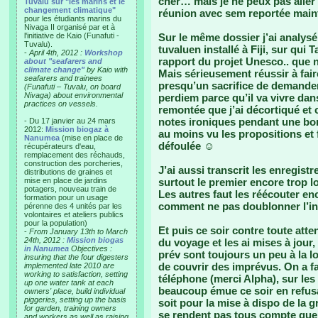
cher… mais je ne peux pas aller 
Tuvalu sur "les marins et le
changement climatique"
réunion avec sem reportée maint
pour les étudiants marins du
Nivaga II organisé par et à
l'initiative de Kaio (Funafuti -
Sur le même dossier j’ai analysé
Tuvalu).
tuvaluen installé à Fiji, sur qu
-
April 4th, 2012 :
Workshop
rapport du projet Unesco.. que 
about "seafarers and
climate change"
by Kaio with
Mais sérieusement réussir à fa
seafarers and trainees
presqu’un sacrifice de demander
(Funafuti – Tuvalu, on board
Nivaga) about environmental
perdiem parce qu’il va vivre dans 
practices on vessels.
remontée que j’ai décortiqué et
notes ironiques pendant une bo
- Du 17 janvier au 24 mars
2012:
Mission biogaz à
au moins vu les propositions et 
Nanumea
(mise en place de
défoulée ☺
récupérateurs d'eau,
remplacement des réchauds,
construction des porcheries,
J’ai aussi transcrit les enregis
distributions de graines et
mise en place de jardins
surtout le premier encore trop lo
potagers, nouveau train de
Les autres faut les réécouter en
formation pour un usage
comment ne pas doublonner l’in
pérenne des 4 unités par les
volontaires et ateliers publics
pour la population)
Et puis ce soir contre toute atte
-
From January 13th to March
24th, 2012 :
Mission biogas
du voyage et les ai mises à jour, 
in Nanumea
Objectives :
prév sont toujours un peu à la l
insuring that the four digesters
de couvrir des imprévus. On a f
implemented late 2010 are
working to satisfaction, setting
téléphone (merci Alpha), sur les
up one water tank at each
beaucoup émue ce soir en refusa
owners' place, build individual
piggeries, setting up the basis
soit pour la mise à dispo de la
for garden, training owners
se rendent pas tous compte que t
and workers as well as raising