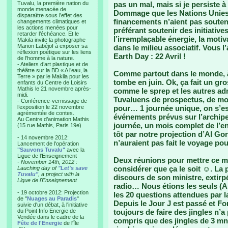
Tuvalu, la première nation du
pas un mal, mais si je persiste 
monde menacée de
Dommage que les Nations Unies, 
disparaître sous l’effet des
financements n’aient pas souten
changements climatiques et
les actions menées pour
préférant soutenir des initiati
retarder l’échéance. Et le
l’irremplaçable énergie, la motiv
Makila invite la photographe
Marion Labéjof à exposer sa
dans le milieu associatif. Vous
réflexion poétique sur les liens
Earth Day : 22 Avril !
de l’homme à la nature.
- Ateliers d’art plastique et de
théâtre sur la BD « A l’eau, la
Comme partout dans le monde, à
Terre » par le Makila pour les
tombe en juin. Ok, ça fait un gr
enfants du Centre de Loisirs
Mathis le 21 novembre après-
comme le sprep et les autres adm
midi.
Tuvaluens de prospectus, de mo
- Conférence-vernissage de
l’exposition le 22 novembre
pour… 1 journée unique, on s’est
agrémentée de contes.
événements prévus sur l’archipel
Au Centre d’animation Mathis
journée, un mois complet de l’
(15 rue Mathis, Paris 19e)
tôt par notre projection d’Al Go
- 14 novembre 2012:
n’auraient pas fait le voyage pou
Lancement de l'opération
"Sauvons Tuvalu"
avec la
Ligue de l'Enseignement
Deux réunions pour mettre ce mo
- November 14th, 2012 :
considérer que ça le soit ☺. La p
Lauching day of
"Let's save
Tuvalu"
, a project with la
discours de son ministre, extirp
Ligue de l'Enseignement
radio… Nous étions les seuls (Al
- 19 octobre 2012: Projection
les 20 questions attendues par
de "
Nuages au Paradis
"
Depuis le Jour J est passé et Fo
suivie d'un débat, à l'initiative
du Point Info Energie de
toujours de faire des jingles n
Vendée dans le cadre de la
compris que des jingles de 3 mn c
Fête de l'Energie
de l'île