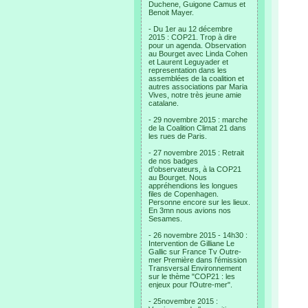
Duchene, Guigone Camus et
Benoit Mayer.
- Du 1er au 12 décembre
2015 : COP21. Trop à dire
pour un agenda. Observation
au Bourget avec Linda Cohen
et Laurent Leguyader et
representation dans les
assemblées de la coalition et
autres associations par Maria
Vives, notre très jeune amie
catalane.
- 29 novembre 2015 : marche
de la Coalition Climat 21 dans
les rues de Paris.
- 27 novembre 2015 : Retrait
de nos badges
d’observateurs, à la COP21
au Bourget. Nous
appréhendions les longues
files de Copenhagen.
Personne encore sur les lieux.
En 3mn nous avions nos
Sesames.
- 26 novembre 2015 - 14h30 :
Intervention de Gilliane Le
Gallic sur France Tv Outre-
mer Première dans l'émission
Transversal Environnement
sur le thème "COP21 : les
enjeux pour l'Outre-mer".
- 25novembre 2015 :