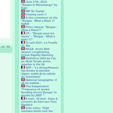
June 17th, 2014:
"Biogas in Nanumanga" by
Kaio
RIP Sir Toaripi
Coming soon !!
A few comments on the
"Biogas - What a Blast !!!
leaflet
Press release: "Biogas -
What a blast!!!"
CP : "Biogaz pour les
nazes" - "Biogas - What a
blast !!!"
11 avril 2014 : La Foulée
du 10e
- 14 : 54
NASA: Arctic Melt
Season Lengthening,
Ocean Rapidly Warming
EarthHour 2014 by Cat,
an Alofa Tuvalu active
member in the Uk
AFP : "Le réchauffement
fait fondre la dernière
région stable de la calotte
du Groenland"
National Geographic: if
all ice melted...
The Independent:
"Frequency of severe
flooding across Europe 'to
double by 2050' "
6 mars -10 avril : Expo &
concerts de Kent aux Trois
Baudets
Artic news: "High
methane levels over the