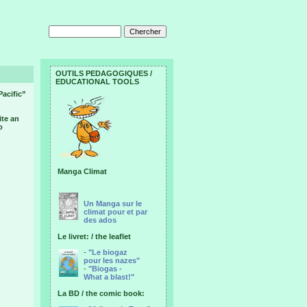
OUTILS PEDAGOGIQUES /
EDUCATIONAL TOOLS
Pacific”
ite an
o
Manga Climat
Un Manga sur le
climat pour et par
des ados
Le livret: / the leaflet
-
"Le biogaz
pour les nazes"
-
"Biogas -
What a blast!"
La BD / the comic book: