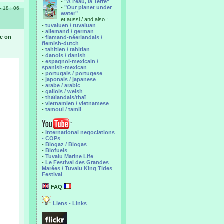
-
"A l'eau, la Terre"
-
"Our planet under
 - 18 : 06
water"
et aussi / and also :
-
tuvaluen / tuvaluan
-
allemand / german
e on
-
flamand-néerlandais /
flemish-dutch
-
tahitien / tahitian
-
danois / danish
-
espagnol-mexicain /
spanish-mexican
-
portugais / portugese
-
japonais / japanese
-
arabe / arabic
-
gallois / welsh
-
thaïlandais/thaï
-
vietnamien / vietnamese
-
tamoul / tamil
-
International negociations
- COPs
-
Biogaz / Biogas
-
Biofuels
-
Tuvalu Marine Life
-
Le Festival des Grandes
Marées / Tuvalu King Tides
Festival
FAQ
Liens - Links