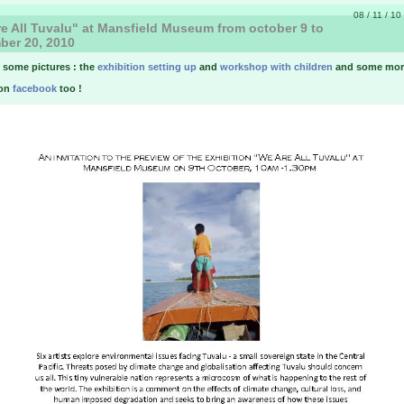
08 / 11 / 10
e All Tuvalu" at Mansfield Museum from october 9 to
ber 20, 2010
e some pictures : the
exhibition setting up
and
workshop with children
and some mor
 on
facebook
too !