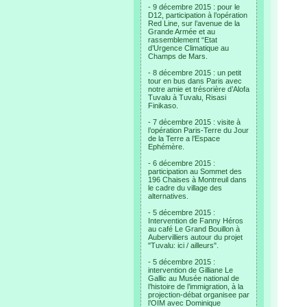
- 9 décembre 2015 : pour le
D12, participation à l’opération
Red Line, sur l’avenue de la
Grande Armée et au
rassemblement “Etat
d’Urgence Climatique au
Champs de Mars.
- 8 décembre 2015 : un petit
tour en bus dans Paris avec
notre amie et trésorière d’Alofa
Tuvalu à Tuvalu, Risasi
Finikaso.
- 7 décembre 2015 : visite à
l’opération Paris-Terre du Jour
de la Terre a l’Espace
Ephémère.
- 6 décembre 2015 :
participation au Sommet des
196 Chaises à Montreuil dans
le cadre du village des
alternatives.
- 5 décembre 2015 :
Intervention de Fanny Héros
au café Le Grand Bouillon à
Aubervilliers autour du projet
"Tuvalu: ici / ailleurs".
- 5 décembre 2015 :
intervention de Gilliane Le
Gallic au Musée national de
l’histoire de l’immigration, à la
projection-débat organisee par
l’OIM avec Dominique