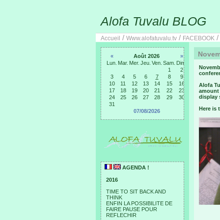
Alofa Tuvalu BLOG
/
/
Accueil
Www.alofatuvalu.tv
FACEBOOK
Novemb
«
Août 2026
»
Lun.
Mar.
Mer.
Jeu.
Ven.
Sam.
Dim.
Novembe
1
2
confere
3
4
5
6
7
8
9
10
11
12
13
14
15
16
Alofa Tu
17
18
19
20
21
22
23
amount 
display
24
25
26
27
28
29
30
31
Here is 
07/08/2026
AGENDA !
2016
TIME TO SIT BACK AND
THINK
ENFIN LA POSSIBILITE DE
FAIRE PAUSE POUR
REFLECHIR