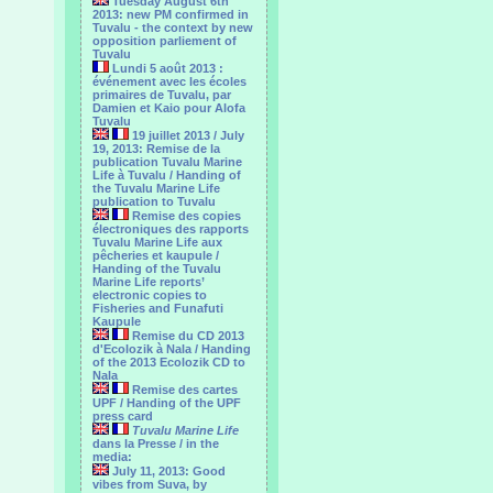
Tuesday August 6th
2013: new PM confirmed in
Tuvalu - the context by new
opposition parliement of
Tuvalu
Lundi 5 août 2013 :
événement avec les écoles
primaires de Tuvalu, par
Damien et Kaio pour Alofa
Tuvalu
19 juillet 2013 / July
19, 2013: Remise de la
publication Tuvalu Marine
Life à Tuvalu / Handing of
the Tuvalu Marine Life
publication to Tuvalu
Remise des copies
électroniques des rapports
Tuvalu Marine Life aux
pêcheries et kaupule /
Handing of the Tuvalu
Marine Life reports’
electronic copies to
Fisheries and Funafuti
Kaupule
Remise du CD 2013
d'Ecolozik à Nala / Handing
of the 2013 Ecolozik CD to
Nala
Remise des cartes
UPF / Handing of the UPF
press card
Tuvalu Marine Life
dans la Presse / in the
media:
July 11, 2013: Good
vibes from Suva, by