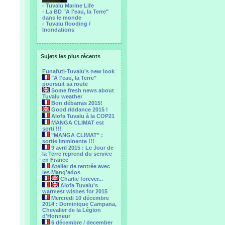
- Tuvalu Marine Life
- La BD "A l'eau, la Terre"
dans le monde
- Tuvalu flooding /
Inondations
Sujets les plus récents
Funafuti-Tuvalu's new look
"A l'eau, la Terre"
poursuit sa route
Some fresh news about
Tuvalu weather
Bon débarras 2015!
Good riddance 2015 !
Alofa Tuvalu à la COP21
MANGA CLIMAT est
sorti !!!
"MANGA CLIMAT" :
sortie imminente !!!
9 avril 2015 : Le Jour de
la Terre reprend du service
en France
Atelier de rentrée avec
les Mang'ados
Charlie forever...
Alofa Tuvalu's
warmest wishes for 2015
Mercredi 10 décembre
2014 : Dominique Campana,
Chevalier de la Légion
d'Honneur
6 décembre / december