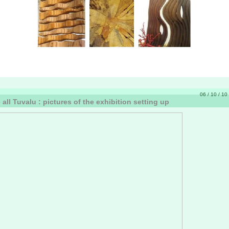
06 / 10 / 10 
 all Tuvalu : pictures of the exhibition setting up