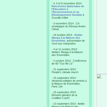
- 4, 5 et 6 novembre 2014 :
Rencontres Nationales de
l'Education à
l'Environnement et au
Développement Durable
à
Gouville s/Mer
- 3 novembre 2014 : CA
stratégique du Réseau Action
Climat
- 18 octobre 2014 :
Atelier
Manga à la Maison des
Ensembles
, présentation de
José aux mang'ados
- 4 et 11 octobre 2014 :
Ateliers Manga à la Maison
des Ensembles
- 2 octobre 2014 : Conférence
de 4D "Our life 21"
- 21 septembre 2014 :
People's climate march
- 19 septembre 2014 :
Vendredi solidaire de rentrée à
la Maison de Ensembles,
Paris 13e
- 15 septembre 2014 :
Réunion plénière de la
Coalition Cop21
- 13 septembre 2014 : Atelier
Manga à la Maison des