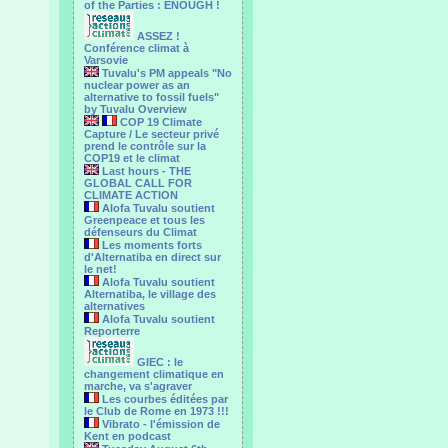
of the Parties : ENOUGH !
ASSEZ !
Conférence climat à
Varsovie
Tuvalu's PM appeals "No
nuclear power as an
alternative to fossil fuels"
by Tuvalu Overview
COP 19 Climate
Capture / Le secteur privé
prend le contrôle sur la
COP19 et le climat
Last hours - THE
GLOBAL CALL FOR
CLIMATE ACTION
Alofa Tuvalu soutient
Greenpeace et tous les
défenseurs du Climat
Les moments forts
d'Alternatiba en direct sur
le net!
Alofa Tuvalu soutient
Alternatiba, le village des
alternatives
Alofa Tuvalu soutient
Reporterre
GIEC : le
changement climatique en
marche, va s'agraver
Les courbes éditées par
le Club de Rome en 1973 !!!
Vibrato - l'émission de
Kent en podcast