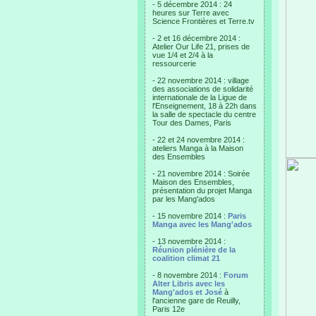
- 5 décembre 2014 : 24
heures sur Terre avec
Science Frontières et Terre.tv
- 2 et 16 décembre 2014 :
Atelier Our Life 21, prises de
vue 1/4 et 2/4 à la
ressourcerie
- 22 novembre 2014 : village
des associations de solidarité
internationale de la Ligue de
l'Enseignement, 18 à 22h dans
la salle de spectacle du centre
Tour des Dames, Paris
- 22 et 24 novembre 2014 :
ateliers Manga à la Maison
des Ensembles
- 21 novembre 2014 : Soirée
Maison des Ensembles,
présentation du projet Manga
par les Mang'ados
- 15 novembre 2014 :
Paris
Manga avec les Mang'ados
- 13 novembre 2014 :
Réunion plénière de la
coalition climat 21
- 8 novembre 2014 :
Forum
Alter Libris avec les
Mang'ados et José
à
l'ancienne gare de Reuilly,
Paris 12e