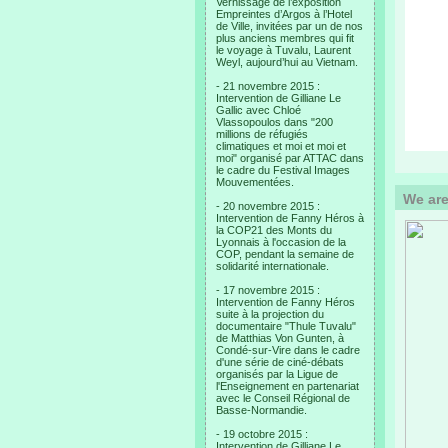
Vernissage de l’exposition
Empreintes d’Argos à l’Hotel
de Ville, invitées par un de nos
plus anciens membres qui fit
le voyage à Tuvalu, Laurent
Weyl, aujourd’hui au Vietnam.
- 21 novembre 2015 :
Intervention de Gilliane Le
Gallic avec Chloé
Vlassopoulos dans "200
millions de réfugiés
climatiques et moi et moi et
moi" organisé par ATTAC dans
le cadre du Festival Images
Mouvementées.
We are
- 20 novembre 2015 :
Intervention de Fanny Héros à
la COP21 des Monts du
Lyonnais à l'occasion de la
COP, pendant la semaine de
solidarité internationale.
- 17 novembre 2015 :
Intervention de Fanny Héros
suite à la projection du
documentaire "Thule Tuvalu"
de Matthias Von Gunten, à
Condé-sur-Vire dans le cadre
d'une série de ciné-débats
organisés par la Ligue de
l'Enseignement en partenariat
avec le Conseil Régional de
Basse-Normandie.
- 19 octobre 2015 :
Intervention de Gilliane Le