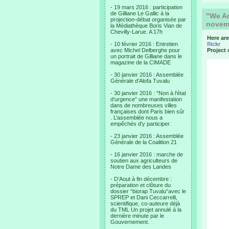
- 19 mars 2016 : participation
de Gilliane Le Gallic à la
"We Ar
projection-débat organisée par
novem
la Médiathèque Boris Vian de
Chevilly-Larue. A 17h
Here ar
- 10 février 2016 : Entretien
flickr
avec Michel Delberghe pour
Project
un portrait de Gilliane dans le
magazine de la CIMADE
- 30 janvier 2016 : Assemblée
Générale d’Alofa Tuvalu
- 30 janvier 2016 : “Non à l’état
d’urgence” une manifestation
dans de nombreuses villes
françaises dont Paris bien sûr
. L’assemblée nous a
empêchés d’y participer.
- 23 janvier 2016 : Assemblée
Générale de la Coalition 21
- 16 janvier 2016 : marche de
soutien aux agriculteurs de
Notre Dame des Landes
- D’Aout à fin décembre :
préparation et clôture du
dossier “biorap Tuvalu“avec le
SPREP et Dani Ceccarrelli,
scientifique, co-auteure déjà
du TML Un projet annulé à la
dernière minute par le
Gouvernement.