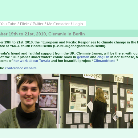
/
/
/
/
/
You Tube
Flickr
Twitter
Me Contacter
Login
er 19th to 21st, 2010, Clemmie in Berlin
r 19th to 21st, 2010, the “European and Pacific Responses to climate change in the 
nce at YMCA Youth Hostel Berlin (CVJM Jugendgästehaus Berlin).
valu’s friend and faithful support from the UK, Clemmie James, will be there, with qu
of the “Our planet under water” comic book in
german
and
english
in her suitcase, t
 some of
her work about Tuvalu
and her beautiful project “
Climatefriend
”
the
conference website