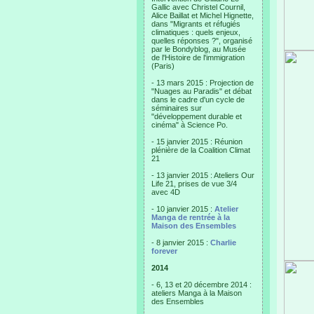
Gallic avec Christel Cournil,
Alice Baillat et Michel Hignette,
dans "Migrants et réfugiés
climatiques : quels enjeux,
quelles réponses ?", organisé
par le Bondyblog, au Musée
de l'Histoire de l'immigration
(Paris)
- 13 mars 2015 : Projection de
"Nuages au Paradis" et débat
dans le cadre d'un cycle de
séminaires sur
"développement durable et
cinéma" à Science Po.
- 15 janvier 2015 : Réunion
plénière de la Coalition Climat
21
- 13 janvier 2015 : Ateliers Our
Life 21, prises de vue 3/4
avec 4D
- 10 janvier 2015 :
Atelier
Manga de rentrée à la
Maison des Ensembles
- 8 janvier 2015 :
Charlie
forever
2014
- 6, 13 et 20 décembre 2014 :
ateliers Manga à la Maison
des Ensembles