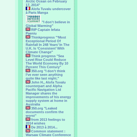
Arctic Ocean on February
17, 2014"
Alofa Tuvalu undercover
à Paris Manga
"I don't believe in
Global Warming"
RIP Captain Iefata
Paeniu
Thinkprogress "‘Most
Exceptional Period Of
Rainfall In 248 Years’ In The
U.K. Is ‘Consistent’ With
Climate Change"
Think progress "Sea
Level Rise Could Reduce
The World Economy By 10
Percent This Century"
350.org "I don’t think
I’ve ever seen anything
quite like last night."
John H., Alofa Tuvalu
counterpart and Alpha
Pacific Navigation Ltd
Manager shares the
improvements of his energy
supply system at home in
Australia
350.org "Leaked
documents confirm the
worst"
from 2013 feelings to
2014 wishes
De 2013 à 2014...
Common statement :
Warsaw Climate Conference