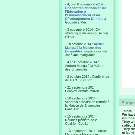
- 4, 5 et 6 novembre 2014 :
Rencontres Nationales de
l'Education à
l'Environnement et au
Développement Durable
à
Gouville s/Mer
- 3 novembre 2014 : CA
stratégique du Réseau Action
Climat
- 18 octobre 2014 :
Atelier
Manga à la Maison des
Ensembles
, présentation de
José aux mang'ados
- 4 et 11 octobre 2014 :
Ateliers Manga à la Maison
des Ensembles
- 2 octobre 2014 : Conférence
de 4D "Our life 21"
- 21 septembre 2014 :
People's climate march
- 19 septembre 2014 :
Vendredi solidaire de rentrée à
Biogas
la Maison de Ensembles,
Paris 13e
Talofa
We have
- 15 septembre 2014 :
will be 
Réunion plénière de la
They wil
Coalition Cop21
collect 
They did
- 13 septembre 2014 : Atelier
of build
Manga à la Maison des