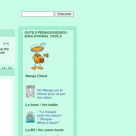
OUTILS PEDAGOGIQUES /
EDUCATIONAL TOOLS
[
en
]
ng the
und
- 18 : 00
Manga Climat
Un Manga sur le
climat pour et par
des ados
Le livret: / the leaflet
-
"Le biogaz
pour les nazes"
-
"Biogas -
What a blast!"
La BD / the comic book: