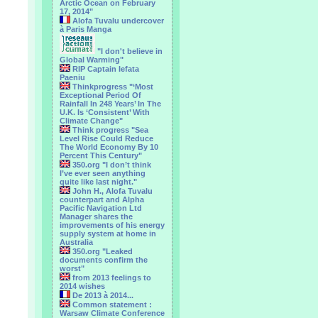
Arctic Ocean on February
17, 2014"
Alofa Tuvalu undercover
à Paris Manga
"I don't believe in
Global Warming"
RIP Captain Iefata
Paeniu
Thinkprogress "‘Most
Exceptional Period Of
Rainfall In 248 Years’ In The
U.K. Is ‘Consistent’ With
Climate Change"
Think progress "Sea
Level Rise Could Reduce
The World Economy By 10
Percent This Century"
350.org "I don’t think
I’ve ever seen anything
quite like last night."
John H., Alofa Tuvalu
counterpart and Alpha
Pacific Navigation Ltd
Manager shares the
improvements of his energy
supply system at home in
Australia
350.org "Leaked
documents confirm the
worst"
from 2013 feelings to
2014 wishes
De 2013 à 2014...
Common statement :
Warsaw Climate Conference