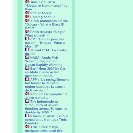
June 17th, 2014:
"Biogas in Nanumanga" by
Kaio
RIP Sir Toaripi
Coming soon !!
A few comments on the
"Biogas - What a Blast !!!
leaflet
Press release: "Biogas -
What a blast!!!"
CP : "Biogaz pour les
nazes" - "Biogas - What a
blast !!!"
11 avril 2014 : La Foulée
du 10e
NASA: Arctic Melt
Season Lengthening,
Ocean Rapidly Warming
EarthHour 2014 by Cat,
an Alofa Tuvalu active
member in the Uk
AFP : "Le réchauffement
fait fondre la dernière
région stable de la calotte
du Groenland"
National Geographic: if
all ice melted...
The Independent:
"Frequency of severe
flooding across Europe 'to
double by 2050' "
6 mars -10 avril : Expo &
concerts de Kent aux Trois
Baudets
Artic news: "High
methane levels over the