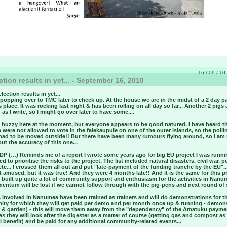
16 / 09 / 10 
ction results in yet... - September 16, 2010
lection results in yet...
e popping over to TMC later to check up. At the house we are in the midst of a 2 day pa
place. It was rocking last night & has been rolling on all day so far... Another 2 pigs 
 as I write, so I might go over later to have some....
e buzzy here at the moment, but everyone appears to be good natured. I have heard th
 were not allowed to vote in the falekaupule on one of the outer islands, so the polli
 had to be moved outside!! But there have been many rumours flying around, so I am 
ut the accuracy of this one...
P (…) Reminds me of a report I wrote some years ago for big EU project I was runnin
d to prioritise the risks to the project. The list included natural disasters, civil war, po
etc... I crossed them all out and put "late-payment of the funding tranche by the EU"..
 amused, but it was true! And they were 4 months late!! And it is the same for this pr
built up quite a lot of community support and enthusiasm for the activities in Nanu
ntum will be lost if we cannot follow through with the pig-pens and next round of st
 involved in Nanumea have been trained as trainers and will do demonstrations for t
ty for which they will get paid per demo and per month once up & running - demons
r & garden) - this will move them away from the "dependency" of the Amatuku payme
s they will look after the digester as a matter of course (getting gas and compost as
 benefit) and be paid for any additional community-related events...