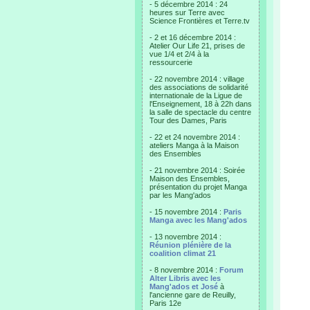
- 5 décembre 2014 : 24
heures sur Terre avec
Science Frontières et Terre.tv
- 2 et 16 décembre 2014 :
Atelier Our Life 21, prises de
vue 1/4 et 2/4 à la
ressourcerie
- 22 novembre 2014 : village
des associations de solidarité
internationale de la Ligue de
l'Enseignement, 18 à 22h dans
la salle de spectacle du centre
Tour des Dames, Paris
- 22 et 24 novembre 2014 :
ateliers Manga à la Maison
des Ensembles
- 21 novembre 2014 : Soirée
Maison des Ensembles,
présentation du projet Manga
par les Mang'ados
- 15 novembre 2014 :
Paris
Manga avec les Mang'ados
- 13 novembre 2014 :
Réunion plénière de la
coalition climat 21
- 8 novembre 2014 :
Forum
Alter Libris avec les
Mang'ados et José
à
l'ancienne gare de Reuilly,
Paris 12e