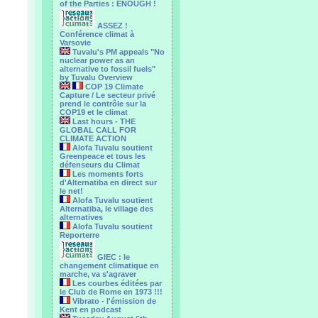
of the Parties : ENOUGH !
ASSEZ !
Conférence climat à
Varsovie
Tuvalu's PM appeals "No
nuclear power as an
alternative to fossil fuels"
by Tuvalu Overview
COP 19 Climate
Capture / Le secteur privé
prend le contrôle sur la
COP19 et le climat
Last hours - THE
GLOBAL CALL FOR
CLIMATE ACTION
Alofa Tuvalu soutient
Greenpeace et tous les
défenseurs du Climat
Les moments forts
d'Alternatiba en direct sur
le net!
Alofa Tuvalu soutient
Alternatiba, le village des
alternatives
Alofa Tuvalu soutient
Reporterre
GIEC : le
changement climatique en
marche, va s'agraver
Les courbes éditées par
le Club de Rome en 1973 !!!
Vibrato - l'émission de
Kent en podcast