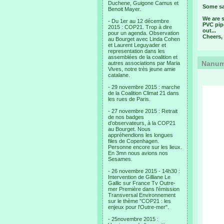
Duchene, Guigone Camus et
Some sa
Benoit Mayer.
We are s
- Du 1er au 12 décembre
PVC pipe
2015 : COP21. Trop à dire
out...
pour un agenda. Observation
Cheers,
au Bourget avec Linda Cohen
et Laurent Leguyader et
representation dans les
assemblées de la coalition et
Nanume
autres associations par Maria
Vives, notre très jeune amie
catalane.
- 29 novembre 2015 : marche
de la Coalition Climat 21 dans
les rues de Paris.
- 27 novembre 2015 : Retrait
de nos badges
d’observateurs, à la COP21
au Bourget. Nous
appréhendions les longues
files de Copenhagen.
Personne encore sur les lieux.
En 3mn nous avions nos
Sesames.
- 26 novembre 2015 - 14h30 :
Intervention de Gilliane Le
Gallic sur France Tv Outre-
mer Première dans l'émission
Transversal Environnement
sur le thème "COP21 : les
enjeux pour l'Outre-mer".
- 25novembre 2015 :