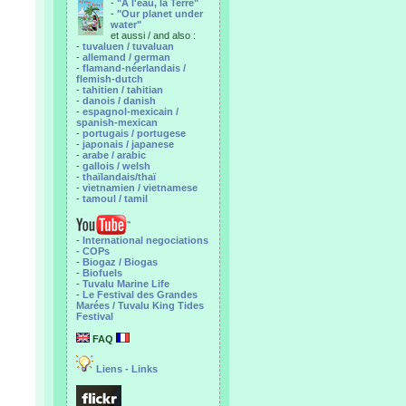
-
"A l'eau, la Terre"
-
"Our planet under
water"
et aussi / and also :
-
tuvaluen / tuvaluan
-
allemand / german
-
flamand-néerlandais /
flemish-dutch
-
tahitien / tahitian
-
danois / danish
-
espagnol-mexicain /
spanish-mexican
-
portugais / portugese
-
japonais / japanese
-
arabe / arabic
-
gallois / welsh
-
thaïlandais/thaï
-
vietnamien / vietnamese
-
tamoul / tamil
-
International negociations
- COPs
-
Biogaz / Biogas
-
Biofuels
-
Tuvalu Marine Life
-
Le Festival des Grandes
Marées / Tuvalu King Tides
Festival
FAQ
Liens - Links