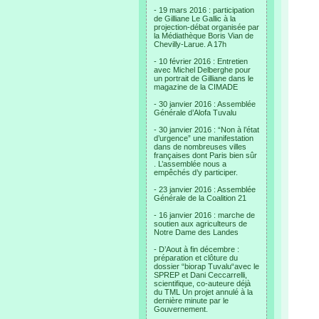
- 19 mars 2016 : participation
de Gilliane Le Gallic à la
projection-débat organisée par
la Médiathèque Boris Vian de
Chevilly-Larue. A 17h
- 10 février 2016 : Entretien
avec Michel Delberghe pour
un portrait de Gilliane dans le
magazine de la CIMADE
- 30 janvier 2016 : Assemblée
Générale d’Alofa Tuvalu
- 30 janvier 2016 : “Non à l’état
d’urgence” une manifestation
dans de nombreuses villes
françaises dont Paris bien sûr
. L’assemblée nous a
empêchés d’y participer.
- 23 janvier 2016 : Assemblée
Générale de la Coalition 21
- 16 janvier 2016 : marche de
soutien aux agriculteurs de
Notre Dame des Landes
- D’Aout à fin décembre :
préparation et clôture du
dossier “biorap Tuvalu“avec le
SPREP et Dani Ceccarrelli,
scientifique, co-auteure déjà
du TML Un projet annulé à la
dernière minute par le
Gouvernement.