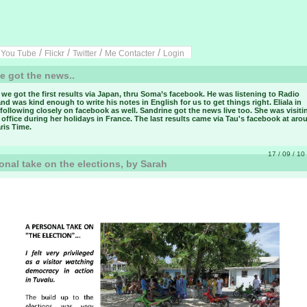
/
/
/
/
/
You Tube
Flickr
Twitter
Me Contacter
Login
 got the news..
, we got the first results via Japan, thru Soma’s facebook. He was listening to Radio
nd was kind enough to write his notes in English for us to get things right. Eliala in
 following closely on facebook as well. Sandrine got the news live too. She was visiti
 office during her holidays in France. The last results came via Tau's facebook at aro
ris Time.
17 / 09 / 10 
onal take on the elections, by Sarah