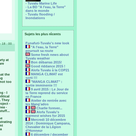
- Tuvalu Marine Life
- La BD "A l'eau, la Terre"
dans le monde
- Tuvalu flooding /
Inondations
Sujets les plus récents
Funafuti-Tuvalu's new look
- 18 : 00
"A l'eau, la Terre"
poursuit sa route
Some fresh news about
Tuvalu weather
rty at
Bon débarras 2015!
are
Good riddance 2015 !
Alofa Tuvalu à la COP21
MANGA CLIMAT est
at the
sorti !!!
ng
not too
"MANGA CLIMAT" :
sortie imminente !!!
9 avril 2015 : Le Jour de
g - I
la Terre reprend du service
litical
en France
. They
Atelier de rentrée avec
oject -
les Mang'ados
mea -
Charlie forever...
uff...
Alofa Tuvalu's
warmest wishes for 2015
he
Mercredi 10 décembre
trating
2014 : Dominique Campana,
nt
Chevalier de la Légion
 a
d'Honneur
6 décembre / december