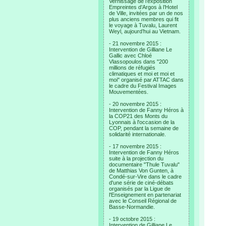
Vernissage de l’exposition
Empreintes d’Argos à l’Hotel
de Ville, invitées par un de nos
plus anciens membres qui fit
le voyage à Tuvalu, Laurent
Weyl, aujourd’hui au Vietnam.
- 21 novembre 2015 :
Intervention de Gilliane Le
Gallic avec Chloé
Vlassopoulos dans "200
millions de réfugiés
climatiques et moi et moi et
moi" organisé par ATTAC dans
le cadre du Festival Images
Mouvementées.
- 20 novembre 2015 :
Intervention de Fanny Héros à
la COP21 des Monts du
Lyonnais à l'occasion de la
COP, pendant la semaine de
solidarité internationale.
- 17 novembre 2015 :
Intervention de Fanny Héros
suite à la projection du
documentaire "Thule Tuvalu"
de Matthias Von Gunten, à
Condé-sur-Vire dans le cadre
d'une série de ciné-débats
organisés par la Ligue de
l'Enseignement en partenariat
avec le Conseil Régional de
Basse-Normandie.
- 19 octobre 2015 :
Intervention de Gilliane Le