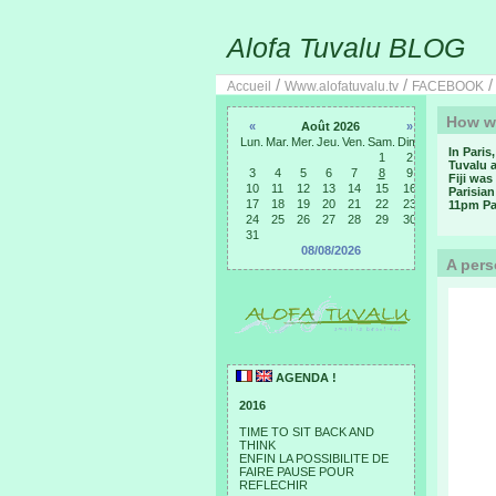
Alofa Tuvalu BLOG
/
/
Accueil
Www.alofatuvalu.tv
FACEBOOK
How we
«
Août 2026
»
Lun.
Mar.
Mer.
Jeu.
Ven.
Sam.
Dim.
In Paris
1
2
Tuvalu a
3
4
5
6
7
8
9
Fiji was
10
11
12
13
14
15
16
Parisian
17
18
19
20
21
22
23
11pm Pa
24
25
26
27
28
29
30
31
08/08/2026
A pers
AGENDA !
2016
TIME TO SIT BACK AND
THINK
ENFIN LA POSSIBILITE DE
FAIRE PAUSE POUR
REFLECHIR