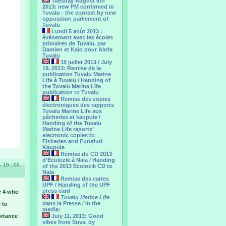
Tuesday August 6th
2013: new PM confirmed in
Tuvalu - the context by new
opposition parliement of
Tuvalu
Lundi 5 août 2013 :
événement avec les écoles
primaires de Tuvalu, par
Damien et Kaio pour Alofa
Tuvalu
19 juillet 2013 / July
19, 2013: Remise de la
publication Tuvalu Marine
Life à Tuvalu / Handing of
the Tuvalu Marine Life
publication to Tuvalu
Remise des copies
électroniques des rapports
Tuvalu Marine Life aux
pêcheries et kaupule /
Handing of the Tuvalu
Marine Life reports’
electronic copies to
Fisheries and Funafuti
Kaupule
Remise du CD 2013
d'Ecolozik à Nala / Handing
- 16 : 00
of the 2013 Ecolozik CD to
Nala
Remise des cartes
UPF / Handing of the UPF
press card
e 4 who
Tuvalu Marine Life
dans la Presse / in the
 to
media:
ortance
July 11, 2013: Good
vibes from Suva, by