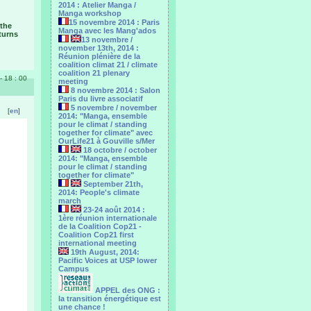
2014 : Atelier Manga /
Manga workshop
15 novembre 2014 : Paris
 the
Manga avec les Mang'ados
 turns
13 novembre /
november 13th, 2014 :
Réunion plénière de la
coalition climat 21 / climate
coalition 21 plenary
- 18 : 00
meeting
8 novembre 2014 : Salon
Paris du livre associatif
5 novembre / november
[
en
]
2014: "Manga, ensemble
pour le climat / standing
together for climate" avec
OurLife21 à Gouville s/Mer
18 octobre / october
2014: "Manga, ensemble
pour le ‎climat / standing
together for climate"
September 21th,
2014: People's climate
march
23-24 août 2014 :
1ère réunion internationale
de la Coalition Cop21 -
Coalition Cop21 first
international meeting
19th August, 2014:
Pacific Voices at USP lower
Campus
APPEL des ONG :
la transition énergétique est
une chance !