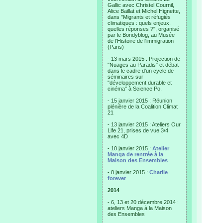
Gallic avec Christel Cournil,
Alice Baillat et Michel Hignette,
dans "Migrants et réfugiés
climatiques : quels enjeux,
quelles réponses ?", organisé
par le Bondyblog, au Musée
de l'Histoire de l'immigration
(Paris)
- 13 mars 2015 : Projection de
"Nuages au Paradis" et débat
dans le cadre d'un cycle de
séminaires sur
"développement durable et
cinéma" à Science Po.
- 15 janvier 2015 : Réunion
plénière de la Coalition Climat
21
- 13 janvier 2015 : Ateliers Our
Life 21, prises de vue 3/4
avec 4D
- 10 janvier 2015 :
Atelier
Manga de rentrée à la
Maison des Ensembles
- 8 janvier 2015 :
Charlie
forever
2014
- 6, 13 et 20 décembre 2014 :
ateliers Manga à la Maison
des Ensembles