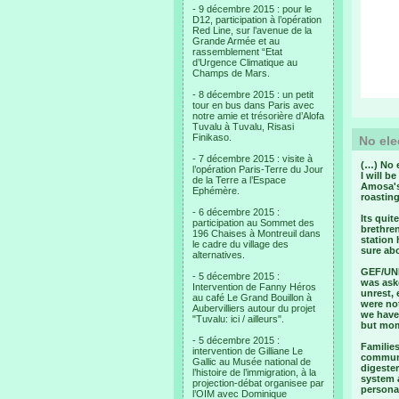
- 9 décembre 2015 : pour le
D12, participation à l’opération
Red Line, sur l’avenue de la
Grande Armée et au
rassemblement “Etat
d’Urgence Climatique au
Champs de Mars.
- 8 décembre 2015 : un petit
tour en bus dans Paris avec
notre amie et trésorière d’Alofa
Tuvalu à Tuvalu, Risasi
Finikaso.
No ele
- 7 décembre 2015 : visite à
(…) No e
l’opération Paris-Terre du Jour
I will b
de la Terre a l’Espace
Amosa's 
Ephémère.
roasting
- 6 décembre 2015 :
Its quit
participation au Sommet des
brethren
196 Chaises à Montreuil dans
station
le cadre du village des
sure abo
alternatives.
GEF/UND
- 5 décembre 2015 :
was aske
Intervention de Fanny Héros
unrest, 
au café Le Grand Bouillon à
were not
Aubervilliers autour du projet
we have 
"Tuvalu: ici / ailleurs".
but mome
- 5 décembre 2015 :
Families
intervention de Gilliane Le
communi
Gallic au Musée national de
digeste
l’histoire de l’immigration, à la
system a
projection-débat organisee par
personal
l’OIM avec Dominique