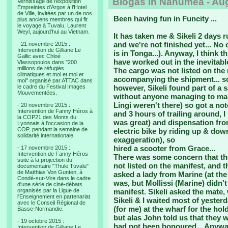
Biogas in Nanumea - Aug
Vernissage de l’exposition
Empreintes d’Argos à l’Hotel
de Ville, invitées par un de nos
Been having fun in Funcity
...
plus anciens membres qui fit
le voyage à Tuvalu, Laurent
Weyl, aujourd’hui au Vietnam.
It has taken me & Sikeli 2 days r
and we're not finished yet... No
- 21 novembre 2015 :
Intervention de Gilliane Le
is in Tonga...). Anyway, I thin
Gallic avec Chloé
have worked out in the inevitabl
Vlassopoulos dans "200
millions de réfugiés
The cargo was not listed on the
climatiques et moi et moi et
accompanying the shipment... so
moi" organisé par ATTAC dans
le cadre du Festival Images
however, Sikeli found part of a s
Mouvementées.
without anyone managing to mak
Lingi weren't there) so got a not
- 20 novembre 2015 :
Intervention de Fanny Héros à
and 3 hours of trailing around,
la COP21 des Monts du
was great) and dispensation fro
Lyonnais à l'occasion de la
COP, pendant la semaine de
electric bike by riding up & down
solidarité internationale.
exaggeration), so
hired a scooter from Grace...
- 17 novembre 2015 :
Intervention de Fanny Héros
There was some concern that the
suite à la projection du
not listed on the manifest, and 
documentaire "Thule Tuvalu"
de Matthias Von Gunten, à
asked a lady from Marine (at the 
Condé-sur-Vire dans le cadre
was, but Mollissi (Marine) didn't
d'une série de ciné-débats
organisés par la Ligue de
manifest. Sikeli asked the mate,
l'Enseignement en partenariat
Sikeli & I waited most of yesterd
avec le Conseil Régional de
(for me) at the wharf for the ho
Basse-Normandie.
but alas John told us that they 
- 19 octobre 2015 :
had not been honoured... Anyway
Intervention de Gilliane Le