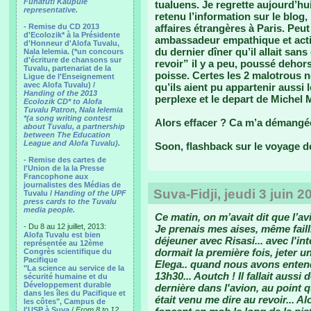
Funafuti Kaupule
tualuens. Je regrette aujourd’hu
representative.
retenu l’information sur le blog,
- Remise du CD 2013
affaires étrangères à Paris. Peu
d'Ecolozik* à la Présidente
ambassadeur empathique et actif, 
d'Honneur d'Alofa Tuvalu,
du dernier dîner qu’il allait sans
Nala Ielemia. (*un concours
d'écriture de chansons sur
revoir” il y a peu, poussé deh
Tuvalu, partenariat de la
poisse. Certes les 2 malotrous 
Ligue de l'Enseignement
avec Alofa Tuvalu) /
qu’ils aient pu appartenir aussi
Handing of the 2013
perplexe et le depart de Michel 
Ecolozik CD* to Alofa
Tuvalu Patron, Nala Ielemia
*(a song writing contest
Alors effacer ? Ca m’a démangée.
about Tuvalu, a partnership
between The Education
League and Alofa Tuvalu).
Soon, flashback sur le voyage de
- Remise des cartes de
l'Union de la la Presse
Francophone aux
journalistes des Médias de
Suva-Fidji, jeudi 3 juin 20
Tuvalu /
Handing of the UPF
press cards to the Tuvalu
media people.
Ce matin, on m’avait dit que l’av
- Du 8 au 12 juillet, 2013:
Je prenais mes aises, même failli
Alofa Tuvalu est bien
déjeuner avec Risasi... avec l'int
représentée au 12ème
dormait la première fois, jeter un
Congrès scientifique du
Pacifique
Elega.. quand nous avons entend
"La science au service de la
13h30... Aoutch ! Il fallait aussi
sécurité humaine et du
Développement durable
dernière dans l'avion, au point q
dans les îles du Pacifique et
était venu me dire au revoir... A
les côtes", Campus de
l'USP à Suva
/
From 8 to 12