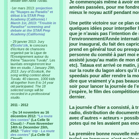
debate with Alofa Tuvalu.
Je commençais même à avoir env
années passées, pour me fondre 
-1er mars 2013:
projection
mieux le noyau actif pendant no
de "Nuages au Paradis" et
débat à la STAR Prep
Academy (Californie) /
Une petite victoire sur ce plan ce
March 1st, 2013: "Trouble in
Paradise" screening and
quelques idées pour interpeller l
debate at the STAR Prep
que je n’avais pas l’intention de
Academy (California)
l’environnement/Année internatio
- 29 janvier 2013: Jury
jour inaugural, du fait des capri
d'
Ecolo'zik
, le concours
prend en général tout ou presque
d'écriture de chansons
organisé par la Ligue de
personne du comité à part moi e
l'Enseignement autour du
assisté jusqu’au matin de mon d
thème "Sauvons Tuvalu". Les
lauréats enregistreront leur
etc). Tataua est arrivé ce matin, 
titre en studio. /
January 29th,
sur la route du lagon alors qu’il
2013: Jury of Ecolozik, the
speedais pour aller rendre la mob
song writing contest about
Tuvalu. 40 classes, 1000 kids
dire que vraiment y’a pas beauc
all together from 8 to 14 year
soir pour lancer la journée de l
old participated. The 18
selected songs will be
j’espère, le film des compétition
recorded in a professional
dernier.
studio.
2011 - 2012
La journée d’hier a consisté, à tr
radio, distribution de documents
- Du 14 novembre au 16
décembre 2012:
"La route
avec d’autres « acteurs » possib
des contes"
(La Celle St
potes qui ne les avaient pas enc
Cloud) /
- From November
14th to December 15th,
2012:
"Tales' trip - La route
La première bonne nouvelle mêm
des contes"
(La Celle St
traîné en longueur, c’est qu’ils
Cloud)
: