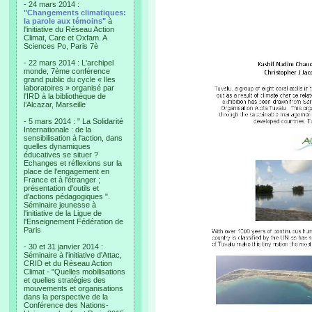
- 24 mars 2014 :
"Changements climatiques:
la parole aux témoins"
à
l'initiative du Réseau Action
Climat, Care et Oxfam. A
Sciences Po, Paris 7è
- 22 mars 2014 : L'archipel
monde, 7ème conférence
grand public du cycle « Iles
laboratoires » organisé par
l'IRD à la bibliothèque de
l’Alcazar, Marseille
- 5 mars 2014 : " La Solidarité
Internationale : de la
sensibilisation à l'action, dans
quelles dynamiques
éducatives se situer ?
Echanges et réflexions sur la
place de l'engagement en
France et à l'étranger ;
présentation d'outils et
d'actions pédagogiques ".
Séminaire jeunesse à
l'initiative de la Ligue de
l'Enseignement Fédération de
Paris
- 30 et 31 janvier 2014 :
Séminaire à l'initiative d'Attac,
CRID et du Réseau Action
Climat - "Quelles mobilisations
et quelles stratégies des
mouvements et organisations
dans la perspective de la
Conférence des Nations-