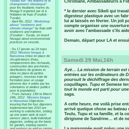
Christiane, Ambassadeur/s à Fidji
Tuvalu sur "les marins et le
changement climatique"
pour les étudiants marins du
* le dernier avec Sikeli qui trav
Nivaga II organisé par et à
l'initiative de Kaio (Funafuti -
digesteur plastique avec un fabr
Tuvalu).
lui ai laissés en février. Un joli 
-
April 4th, 2012 :
Workshop
about "seafarers and
compte organiser une ouverture/p
climate change"
by Kaio with
avoir avec l’ambassade s’ils aid
seafarers and trainees
(Funafuti – Tuvalu, on board
Nivaga) about environmental
Demain, départ pour LA et ensuit
practices on vessels.
- Du 17 janvier au 24 mars
2012:
Mission biogaz à
Nanumea
(mise en place de
Samedi 29 Mai,16h
récupérateurs d'eau,
remplacement des réchauds,
construction des porcheries,
Ayé… La mission de terrain est 
distributions de graines et
mise en place de jardins
entrées sur les ordinateurs de Da
potagers, nouveau train de
poursuit le déchiffrage des dern
formation pour un usage
pérenne des 4 unités par les
coquillages. Tupu et Semese term
volontaires et ateliers publics
tout le monde est parti pour une 
pour la population)
saga.
-
From January 13th to March
24th, 2012 :
Mission biogas
in Nanumea
Objectives :
A cette heure, me voilà prise ent
insuring that the four digesters
implemented late 2010 are
arrivé quelque chose au bateau
working to satisfaction, setting
Teulu, Tupu et sa famille, et la 
up one water tank at each
dirigisme de Sandrine… et de ne
owners' place, build individual
piggeries, setting up the basis
for garden, training owners
La maisonnée avait prévu une j
and workers as well as raising