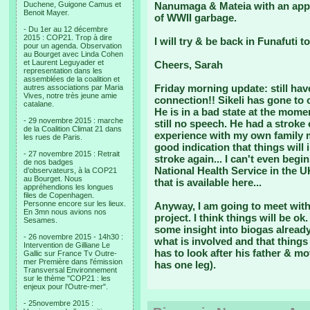
Duchene, Guigone Camus et
Nanumaga & Mateia with an appl
Benoit Mayer.
of WWII garbage.
- Du 1er au 12 décembre
2015 : COP21. Trop à dire
I will try & be back in Funafuti t
pour un agenda. Observation
au Bourget avec Linda Cohen
et Laurent Leguyader et
Cheers, Sarah
representation dans les
assemblées de la coalition et
Friday morning update:
still ha
autres associations par Maria
Vives, notre très jeune amie
connection!! Sikeli has gone to 
catalane.
He is in a bad state at the mom
- 29 novembre 2015 : marche
still no speech. He had a strok
de la Coalition Climat 21 dans
experience with my own family m
les rues de Paris.
good indication that things will
- 27 novembre 2015 : Retrait
stroke again... I can't even begi
de nos badges
National Health Service in the U
d’observateurs, à la COP21
au Bourget. Nous
that is available here...
appréhendions les longues
files de Copenhagen.
Personne encore sur les lieux.
Anyway, I am going to meet with 
En 3mn nous avions nos
project. I think things will be o
Sesames.
some insight into biogas already
- 26 novembre 2015 - 14h30 :
what is involved and that things
Intervention de Gilliane Le
has to look after his father & m
Gallic sur France Tv Outre-
mer Première dans l'émission
has one leg).
Transversal Environnement
sur le thème "COP21 : les
enjeux pour l'Outre-mer".
- 25novembre 2015 :