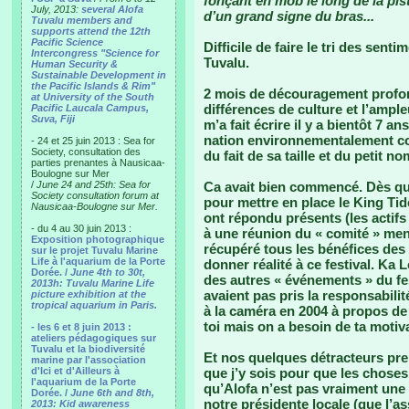
fonçant en mob le long de la pist
July, 2013:
several Alofa
d’un grand signe du bras...
Tuvalu members and
supports attend the 12th
Pacific Science
Difficile de faire le tri des sent
Intercongress "Science for
Tuvalu.
Human Security &
Sustainable Development in
the Pacific Islands & Rim"
2 mois de découragement profond
at University of the South
différences de culture et l’ampl
Pacific Laucala Campus,
Suva, Fiji
m’a fait écrire il y a bientôt 7 a
nation environnementalement corr
- 24 et 25 juin 2013 : Sea for
Society, consultation des
du fait de sa taille et du petit n
parties prenantes à Nausicaa-
Boulogne sur Mer
/
June 24 and 25th: Sea for
Ca avait bien commencé. Dès que j
Society consultation forum at
pour mettre en place le King Ti
Nausicaa-Boulogne sur Mer.
ont répondu présents (les actifs
- du 4 au 30 juin 2013 :
à une réunion du « comité » mené
Exposition photographique
récupéré tous les bénéfices des 
sur le projet Tuvalu Marine
Life à l'aquarium de la Porte
donner réalité à ce festival. Ka 
Dorée. /
June 4th to 30t,
des autres « événements » du fest
2013h: Tuvalu Marine Life
avaient pas pris la responsabilit
picture exhibition at the
tropical aquarium in Paris.
à la caméra en 2004 à propos de
toi mais on a besoin de ta motiva
- les 6 et 8 juin 2013 :
ateliers pédagogiques sur
Tuvalu et la biodiversité
Et nos quelques détracteurs pr
marine par l'association
d'Ici et d'Ailleurs à
que j’y sois pour que les chose
l'aquarium de la Porte
qu’Alofa n’est pas vraiment une
Dorée. /
June 6th and 8th,
notre présidente locale (que l’a
2013: Kid awareness