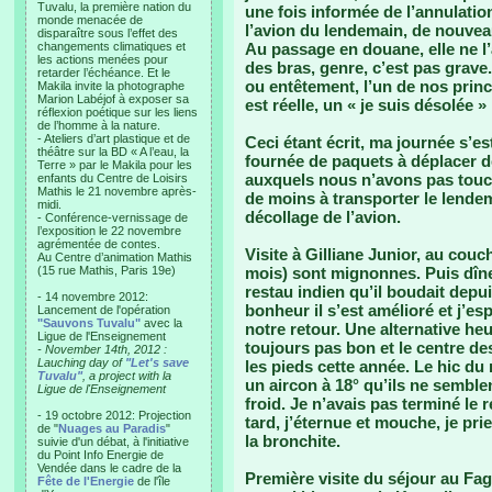
Tuvalu, la première nation du
une fois informée de l’annulation
monde menacée de
l’avion du lendemain, de nouveau,
disparaître sous l’effet des
changements climatiques et
Au passage en douane, elle ne l’a
les actions menées pour
des bras, genre, c’est pas grave.
retarder l’échéance. Et le
ou entêtement, l’un de nos princ
Makila invite la photographe
Marion Labéjof à exposer sa
est réelle, un « je suis désolée »
réflexion poétique sur les liens
de l’homme à la nature.
- Ateliers d’art plastique et de
Ceci étant écrit, ma journée s’e
théâtre sur la BD « A l’eau, la
fournée de paquets à déplacer d
Terre » par le Makila pour les
auxquels nous n’avons pas touch
enfants du Centre de Loisirs
Mathis le 21 novembre après-
de moins à transporter le lende
midi.
décollage de l’avion.
- Conférence-vernissage de
l’exposition le 22 novembre
agrémentée de contes.
Visite à Gilliane Junior, au couch
Au Centre d’animation Mathis
(15 rue Mathis, Paris 19e)
mois) sont mignonnes. Puis dîne
restau indien qu’il boudait depu
- 14 novembre 2012:
bonheur il s’est amélioré et j’e
Lancement de l'opération
"Sauvons Tuvalu"
avec la
notre retour. Une alternative heu
Ligue de l'Enseignement
toujours pas bon et le centre d
- November 14th, 2012 :
Lauching day of
"Let's save
les pieds cette année. Le hic du 
Tuvalu"
, a project with la
un aircon à 18° qu’ils ne semble
Ligue de l'Enseignement
froid. Je n’avais pas terminé l
- 19 octobre 2012: Projection
tard, j’éternue et mouche, je prie
de "
Nuages au Paradis
"
la bronchite.
suivie d'un débat, à l'initiative
du Point Info Energie de
Vendée dans le cadre de la
Première visite du séjour au Fa
Fête de l'Energie
de l'île