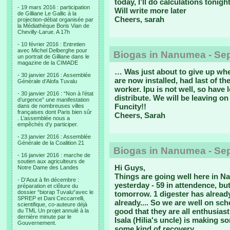
today, I’ll do calculations tonight
- 19 mars 2016 : participation
Will write more later
de Gilliane Le Gallic à la
Cheers, sarah
projection-débat organisée par
la Médiathèque Boris Vian de
Chevilly-Larue. A 17h
- 10 février 2016 : Entretien
avec Michel Delberghe pour
Biogas in Nanumea - Se
un portrait de Gilliane dans le
magazine de la CIMADE
… Was just about to give up when
- 30 janvier 2016 : Assemblée
are now installed, had last of 
Générale d’Alofa Tuvalu
worker. Ipu is not well, so have
- 30 janvier 2016 : “Non à l’état
distribute. We will be leaving o
d’urgence” une manifestation
Funcity!!
dans de nombreuses villes
françaises dont Paris bien sûr
Cheers, Sarah
. L’assemblée nous a
empêchés d’y participer.
- 23 janvier 2016 : Assemblée
Générale de la Coalition 21
Biogas in Nanumea - Se
- 16 janvier 2016 : marche de
soutien aux agriculteurs de
Hi Guys,
Notre Dame des Landes
Things are going well here in N
- D’Aout à fin décembre :
yesterday - 59 in attendence, 
préparation et clôture du
dossier “biorap Tuvalu“avec le
tomorrow. 1 digester has already
SPREP et Dani Ceccarrelli,
already.... So we are well on sche
scientifique, co-auteure déjà
good that they are all enthusiasti
du TML Un projet annulé à la
dernière minute par le
Isala (Hilia's uncle) is making 
Gouvernement.
some kind of recovery.