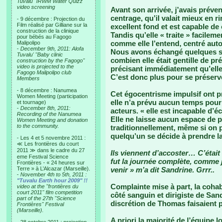
Tuvalu "IRWM Water Quizz"
video screening
Avant son arrivée, j’avais préve
centrage, qu’il valait mieux en ri
- 9 décembre : Projection du
Film réalisé par Gilliane sur la
excellent fond et est capable d
construction de la clinique
Tandis qu’elle « traite » facileme
pour bébés au Fagogo
comme elle l’entend, centré aut
Malipolipo
-
December 9th, 2011: Alofa
Nous avons échangé quelques so
Tuvalu' "Baby clinic
combien elle était gentille de pré
construction by the Fagogo"
video is projected to the
précisant immédiatement qu’elle
Fagogo Malipolipo club
C’est donc plus pour se préserv
Members
- 8 décembre : Nanumea
Cet égocentrisme impulsif ont p
Women Meeting (participation
elle n’a prévu aucun temps pour
et tournage)
-
December 8th, 2011:
acteurs. « elle est incapable d’é
Recording of the Nanumea
Elle ne laisse aucun espace de p
Women Meeting and donation
to the community.
traditionnellement, même si on 
quelqu’un se décide à prendre la
- Les 4 et 5 novembre 2011 :
≪ Les frontières du court
2011 ≫ dans le cadre du 27
Ils viennent d’accoster… C’était
eme Festival Science
fut la journée complète, comme j
Frontières - « 24 heures sur
Terre » à L’Alcazar (Marseille).
venir » m’a dit Sandrine. Grrr..
-
November 4th to 5th, 2011 :
"Tuvalu Earth hour 2009" !!
Complainte mise à part, la cohabi
video at the "frontières du
court 2011" film competition
côté sanguin et dirigiste de Sand
part of the 27th "Science
discrétion de Thomas faisaient 
Frontières" Festival
(Marseille).
A priori la majorité de l’équipe 