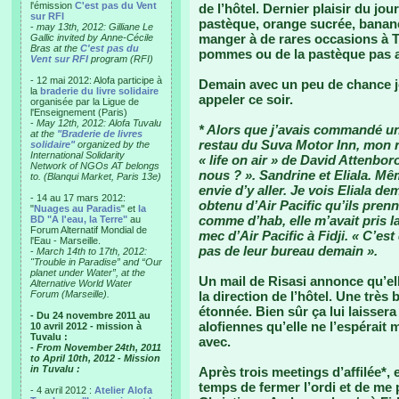
l'émission
C'est pas du Vent
de l’hôtel. Dernier plaisir du jour
sur RFI
pastèque, orange sucrée, banane
-
may 13th, 2012: Gilliane Le
manger à de rares occasions à T
Gallic invited by Anne-Cécile
Bras at the
C'est pas du
pommes ou de la pastèque pas as
Vent sur RFI
program (RFI)
- 12 mai 2012: Alofa participe à
Demain avec un peu de chance je 
la
braderie du livre solidaire
appeler ce soir.
organisée par la Ligue de
l'Enseignement (Paris)
-
May 12th, 2012: Alofa Tuvalu
* Alors que j’avais commandé un
at the
"Braderie de livres
restau du Suva Motor Inn, mon re
solidaire"
organized by the
International Solidarity
« life on air » de David Attenbor
Network of NGOs AT belongs
nous ? ». Sandrine et Eliala. M
to. (Blanqui Market, Paris 13e)
envie d’y aller. Je vois Eliala d
- 14 au 17 mars 2012:
obtenu d’Air Pacific qu’ils pre
"
Nuages au Paradis
" et
la
comme d’hab, elle m’avait pris la
BD "A l'eau, la Terre"
au
Forum Alternatif Mondial de
mec d’Air Pacific à Fidji. « C’est
l'Eau - Marseille.
pas de leur bureau demain ».
-
March 14th to 17th, 2012:
"Trouble in Paradise” and “Our
planet under Water”, at the
Un mail de Risasi annonce qu’ell
Alternative World Water
Forum (Marseille).
la direction de l’hôtel. Une très
étonnée. Bien sûr ça lui laisser
- Du 24 novembre 2011 au
alofiennes qu’elle ne l’espérait 
10 avril 2012 - mission à
Tuvalu :
avec.
- From November 24th, 2011
to April 10th, 2012 - Mission
in Tuvalu :
Après trois meetings d’affilée*, e
temps de fermer l’ordi et de me 
- 4 avril 2012 :
Atelier Alofa