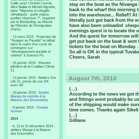
Gallic avec Christel Cournil,
stay on the boat as the Nivanga
Alice Baillat et Michel Hignette,
back to the wharf this morning t
dans "Migrants et réfugiés
into the warehouse... Relief!! At
climatiques : quels enjeux,
quelles réponses ?", organisé
literally just got back from the 
par le Bondyblog, au Musée
have also been unloaded ­ cheq
de l'Histoire de l'immigration
(Paris)
evenings quest is to locate the o
And the quest for tomorrow will 
- 13 mars 2015 : Projection de
"Nuages au Paradis" et débat
get put back on the boat & sent 
dans le cadre d'un cycle de
tickets for the boat on Monday. .
séminaires sur
So all is OK in the typical Tuval
"développement durable et
cinéma" à Science Po.
Cheers, Sarah
- 15 janvier 2015 : Réunion
plénière de la Coalition Climat
21
August 7th, 2010
- 13 janvier 2015 : Ateliers Our
Life 21, prises de vue 3/4
avec 4D
(…)
- 10 janvier 2015 :
Atelier
According to the news we got th
Manga de rentrée à la
and fittings wont probably be u
Maison des Ensembles
of the shipping would make sure
- 8 janvier 2015 :
Charlie
time comes. Thanks again Sikeli 
forever
(…)
2014
Gilliane
- 6, 13 et 20 décembre 2014 :
ateliers Manga à la Maison
des Ensembles