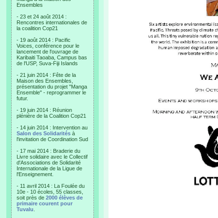
Ensembles
- 23 et 24 août 2014 :
Rencontres internationales de
la coalition Cop21
- 19 août 2014 : Pacific
Voices, conférence pour le
lancement de l'ouvrage de
Karibaiti Taoaba, Campus bas
de l'USP, Suva-Fiji Islands
- 21 juin 2014 : Fête de la
Maison des Ensembles,
présentation du projet "Manga
Ensemble" - reprogrammer le
futur.
- 19 juin 2014 : Réunion
plénière de la Coalition Cop21
- 14 juin 2014 : Intervention au
Salon des Solidarités
à
l'invitation de Coordination Sud
- 17 mai 2014 : Braderie du
Livre solidaire avec le Collectif
d'Associations de Solidarité
Internationale de la Ligue de
l'Enseignement.
- 11 avril 2014 : La Foulée du
10e - 10 écoles, 55 classes,
soit près de
2000 élèves de
primaire courent pour
Tuvalu
.