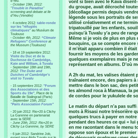
d'Yeu.
vont si bien avec le Kava disent-
- October 19th, 2012:
du groupe, avait décroché toute
"
Trouble in Paradise
"
(décollage permis depuis vendre
screening and debate at Ile
d'Yeu (Vendée)
légende sous les portraits de s
utilisé créativement et ne termin
- 4 octobre 2012:
table-ronde
sur les "réfugiés
tripatouillé par les enfants, souil
climatiques"
au Muséum de
puisqu’à Tuvalu y’a peu de range
Toulouse
Même si je vois de plus en plus
-
October 4th, 2012:
“Climate
Refugees” Conference
at
bouquins, ça se compte encore s
the Museum (Toulouse)
il m’était apparu combien il éta
- 18 et 19 septembre 2012:
fournir les moyens de les garde
Visite du Duc et de la
quelques exemplaires mais je ne
Duchesse de Cambridge,
Kate and William, à Tuvalu
représentant en albums. D’où mon 
-
September 18th and 19th,
2012:
The Duke and
A 2h du mat, les valises étaient
Dutches of Cambridge's
visit to Tuvalu
traînaient encore, des papiers à
mettre dans le bon sac, des pet
- 15 septembre 2012:
"Forum
des Associations et des
les almond roca à Mamaua, la peti
Sports du 19e"
, Place de la
de cordes pour le yukulele de so
Bataille de Stalingrad (Paris)
-
September 15th, 2012:
"Paris Association Forum"
Le matin du départ n’a pas suffi
mots à Risasi notre trésorière q
- 20 juin 2012: Rio+20 à Clichy
La Garenne en partenariat
quelques trucs à payer en notr
avec la SERE
pendant des heures ce qui « lui 
-
June 20th, 2012: Rio+20 in
Clichy La Garenne, by SERE
en me racontant dans le menu tou
oppose son époux et le premier 
- 6 juin 2012: Sandrine Job,
de découvrir quelques-unes des t
expert pour Alofa Tuvalu sur le