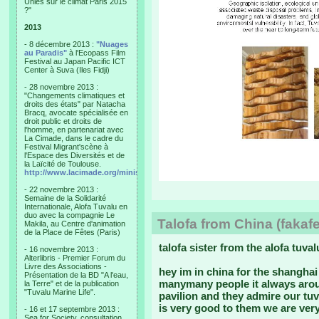
Unies sur le climat Paris 2015
?"
2013
- 8 décembre 2013 :
"Nuages
au Paradis"
à l'Ecopass Film
Festival au Japan Pacific ICT
Center à Suva (Iles Fidji)
- 28 novembre 2013 :
"Changements climatiques et
droits des états" par Natacha
Bracq, avocate spécialisée en
droit public et droits de
l'homme, en partenariat avec
La Cimade, dans le cadre du
Festival Migrant'scène à
l'Espace des Diversités et de
la Laïcité de Toulouse.
http://www.lacimade.org/minisites/migrantscene
- 22 novembre 2013 :
Semaine de la Solidarité
Internationale, Alofa Tuvalu en
duo avec la compagnie Le
Talofa from China (fakafet
Makila, au Centre d'animation
de la Place de Fêtes (Paris)
talofa sister from the alofa tuval
- 16 novembre 2013 :
Alterlibris - Premier Forum du
Livre des Associations -
hey im in china for the shanghai
Présentation de la BD "A l'eau,
manymany people it always aro
la Terre" et de la publication
"Tuvalu Marine Life".
pavilion and they admire our tuv
is very good to them we are ver
- 16 et 17 septembre 2013 :
Sea for Society, consultation