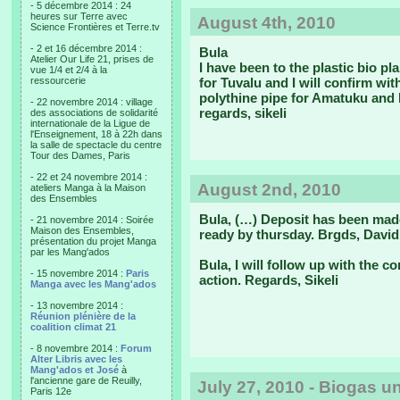
- 5 décembre 2014 : 24
heures sur Terre avec
August 4th, 2010
Science Frontières et Terre.tv
- 2 et 16 décembre 2014 :
Bula
Atelier Our Life 21, prises de
I have been to the plastic bio p
vue 1/4 et 2/4 à la
ressourcerie
for Tuvalu and I will confirm wi
polythine pipe for Amatuku and I 
- 22 novembre 2014 : village
regards, sikeli
des associations de solidarité
internationale de la Ligue de
l'Enseignement, 18 à 22h dans
la salle de spectacle du centre
Tour des Dames, Paris
- 22 et 24 novembre 2014 :
August 2nd, 2010
ateliers Manga à la Maison
des Ensembles
Bula, (…) Deposit has been made
- 21 novembre 2014 : Soirée
Maison des Ensembles,
ready by thursday. Brgds, David
présentation du projet Manga
par les Mang'ados
Bula, I will follow up with the 
- 15 novembre 2014 :
Paris
action. Regards, Sikeli
Manga avec les Mang'ados
- 13 novembre 2014 :
Réunion plénière de la
coalition climat 21
- 8 novembre 2014 :
Forum
Alter Libris avec les
Mang'ados et José
à
l'ancienne gare de Reuilly,
July 27, 2010 - Biogas un
Paris 12e