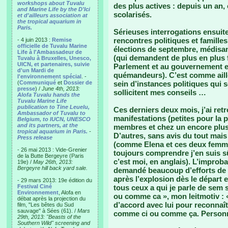
workshops about Tuvalu
des plus actives : depuis un an,
and Marine Life by the D'Ici
scolarisés.
et d'ailleurs association at
the tropical aquarium in
Paris.
Sérieuses interrogations ensuit
rencontres politiques et famille
- 4 juin 2013 :
Remise
officielle de Tuvalu Marine
élections de septembre, médisan
Life à l'Ambassadeur de
(qui demandent de plus en plus 
Tuvalu à Bruxelles, Unesco,
UICN, et partenaires, suivie
Parlement et au gouvernement e
d'un Mardi de
quémandeurs). C’est comme aille
l'environnement spécial
. -
(
Communiqué
et
Dossier de
sein d’instances politiques qui 
presse
) /
June 4th, 2013:
sollicitent mes conseils …
Alofa Tuvalu hands the
Tuvalu Marine Life
publication to Tine Leuelu,
Ces derniers deux mois, j’ai ret
Ambassador of Tuvalu to
manifestations (petites pour la 
Belgium, to IUCN, UNESCO
and its partners, at the
membres et chez un encore plus
tropical aquarium in Paris.
-
D’autres, sans avis du tout mais
Press release
(comme Elena et ces deux femme
- 26 mai 2013 : Vide-Grenier
toujours comprendre j’en suis s
de la Butte Bergeyre (Paris
c’est moi, en anglais). L’improba
19e) /
May 26th, 2013:
Bergeyre hill back yard sale.
demandé beaucoup d’efforts de 
après l’explosion dès le départ
- 29 mars 2013: 19e édition du
Festival Ciné
tous ceux a qui je parle de sem 
Environnement
, Alofa en
ou comme ca », mon leitmotiv : «
débat après la projection du
d’accord avec lui pour reconnaît
film, "Les bêtes du Sud
sauvage" à Sées (61). /
Mars
comme ci ou comme ça. Personne
29th, 2013: "Beasts of the
Southern Wild" screening and