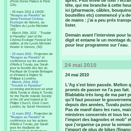
après. Plus envie de fixer l’écra
(Porte Doree Palace in Paris
tête, qui me branche à cette heur
12e).
ici (pharmacie, câbles, bouquins
- 26 mars 2011 à 14h30 :
bouteilles etc) commencé y’a deu
"
Nuages au Paradis
" au
3eme
Festival Cinéma
de mains : j’ai a peu près transp
Ecologie
de Vanves, au
lister.
Théâtre du Lycée Michelet
(92)
-
March 26th, 2011 : "Trouble
Demain avant l’interview pour la
in Paradise" part of the
digit et entame le un montage d
Cinéma Ecologie Festival 3rd
edition, at the Lycée Michelet
pour leur programme sur l’eau.
theater in Vanves, (92)
-
23 mars 2011
: Projection de
"
Nuages au Paradis
" et
conférence sur les actions
24 mai 2010
d'Alofa à Tuvalu, par Sarah
pour la Société des Iles du
Pacifique de Grande Bretagne
24 mai 2010
et d'Ireland à l'église St
Philippe à Londres.
-
March, 23rd, 2011
:
L'Ag s'est bien passée. Melton qu
"
Trouble in Paradise
"
screening and lecture on what
promis de passer ne l'a pas fait. 
Alofa Tuvalu is doing in Tuvalu,
Blablabla très long de ma part pu
for the Pacific Islands Society
qu’il faut pousser le gouvernem
of the UK and Ireland at St
Philips Church, Earls Court,
depuis des années, Tuvalu puiss
London, by Sarah Hemstock
Pas de manif dans les rues, mais
-
11 mars 2011
: Projection de
ministres concernés et tous les
"
Nuages au Paradis
" et
l'import des bagnoles et mob" etc
conférence sur les actions
que j'organise ça pour la semai
d'Alofa à Tuvalu, par Sarah
pour les étudiants de
l'import de plus de bikes (financ