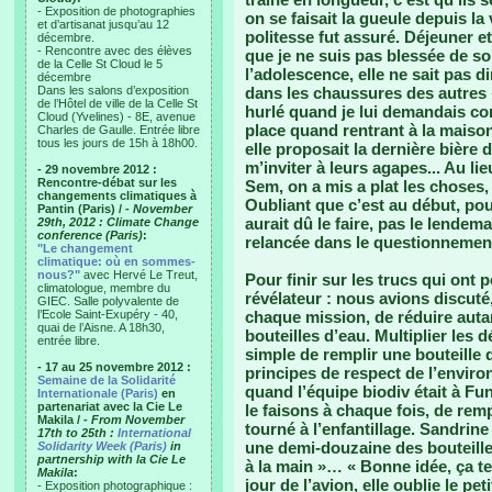
- Exposition de photographies
on se faisait la gueule depuis l
et d’artisanat jusqu’au 12
politesse fut assuré. Déjeuner e
décembre.
- Rencontre avec des élèves
que je ne suis pas blessée de so
de la Celle St Cloud le 5
l’adolescence, elle ne sait pas d
décembre
Dans les salons d’exposition
dans les chaussures des autres « 
de l’Hôtel de ville de la Celle St
hurlé quand je lui demandais comm
Cloud (Yvelines) - 8E, avenue
place quand rentrant à la maison 
Charles de Gaulle. Entrée libre
tous les jours de 15h à 18h00.
elle proposait la dernière bière
m’inviter à leurs agapes... Au li
- 29 novembre 2012 :
Rencontre-débat sur les
Sem, on a mis a plat les choses, 
changements climatiques à
Oubliant que c’est au début, pour
Pantin (Paris) /
- November
aurait dû le faire, pas le lende
29th, 2012 : Climate Change
conference (Paris)
:
relancée dans le questionnement
"Le changement
climatique: où en sommes-
nous?"
avec Hervé Le Treut,
Pour finir sur les trucs qui ont 
climatologue, membre du
révélateur : nous avions discut
GIEC. Salle polyvalente de
l’Ecole Saint-Exupéry - 40,
chaque mission, de réduire aut
quai de l’Aisne. A 18h30,
bouteilles d’eau. Multiplier les d
entrée libre.
simple de remplir une bouteille d’
- 17 au 25 novembre 2012 :
principes de respect de l’environ
Semaine de la Solidarité
quand l’équipe biodiv était à Fun
Internationale (Paris)
en
partenariat avec la Cie Le
le faisons à chaque fois, de remp
Makila /
- From November
tourné à l’enfantillage. Sandrin
17th to 25th :
International
une demi-douzaine des bouteille
Solidarity Week (Paris)
in
partnership with la Cie Le
à la main »… « Bonne idée, ça te
Makila
:
jour de l’avion, elle oublie le pet
- Exposition photographique :