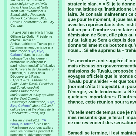
Tuvalu and AT’s small is
strategic plan. » « Si je te donne
beautiful plan by and with
Sarah Hemstock. at Notts
journalistique qu’institutionnel, 
Trent Uni Environment &
faire. Je connais maintenant ce qu
Sustainability Research
Network Exhibition, DICE
que pour le moment, il joue les
Centre Conference Suite, City
avec les représentants des insti
Campus.
fait un peu d’ombre va en faire u
- 8 avril 2011 de 10h à 12h30 :
démission de Sem, dûe plus au 
Gilliane Le Gallic, Présidente
qu’au fait que Sem a depuis des 
d'Alofa Tuvalu et
Ambassadrice de Tuvalu pour
donne tellement de boutons qu’el
l'Environnement participe à la
nous… Si elle apprend la « trahi
table-ronde "
Bye, Bye,
Culture
" dans le cadre du
colloque "Le changement
*les membres ont suggéré d’inte
climatique un défi pour le
mais discussion gouvernement/as
patrimoine mondial" à l'initiative
de l'Université de Versailles St
émissions de Tuvalu, proposée p
Quentin, au Palais de la
voyages officiels que le monde d
Découverte à Paris.
-
April 8,2011 : Gilliane Le
Tuvalu pour s’aider » et que tous
Gallic, Alofa Tuvalu President
(normal c’était l’objectif). Si p
and Tuvalu goodwill
l’énergie, vu le lendemain, a ét
ambassador for the
environment is a key speaker
quelques importateurs. D’autres
at the Saint Quentin
chance, cette réunion pourra av
University’s conference, "
Bye,
Bye, Culture
" about CC and
culture loss at the Palais de la
Y’a tellement de temps que je n’ai
Decouverte, (Paris, 8e).
mes ressentis que je ferai l’imp
- 1er au 7 avril 2011 :
"A
ne me reviennent des sensations
l'eau, la Terre"
à Ste Luce
(Martinique) pour des ateliers
avec les primaires pendant la
Samedi se termine, il est mainte
semaine du développement