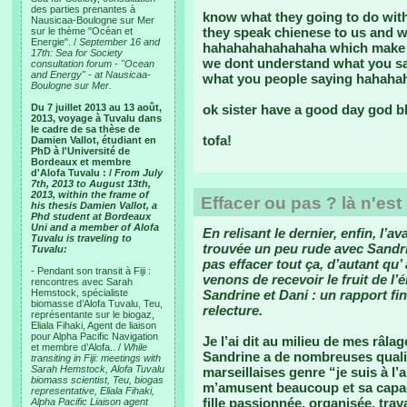
des parties prenantes à
know what they going to do wi
Nausicaa-Boulogne sur Mer
they speak chienese to us and wh
sur le thème "Océan et
Energie". /
September 16 and
hahahahahahahaha which make t
17th: Sea for Society
we dont understand what you sa
consultation forum - "Ocean
and Energy" - at Nausicaa-
what you people saying hahah
Boulogne sur Mer.
Du 7 juillet 2013 au 13 août,
ok sister have a good day god bl
2013, voyage à Tuvalu dans
le cadre de sa thèse de
tofa!
Damien Vallot, étudiant en
PhD à l'Université de
Bordeaux et membre
d'Alofa Tuvalu : /
From July
7th, 2013 to August 13th,
2013, within the frame of
Effacer ou pas ? là n'est
his thesis Damien Vallot, a
Phd student at Bordeaux
Uni and a member of Alofa
En relisant le dernier, enfin, l’a
Tuvalu is traveling to
trouvée un peu rude avec Sandrin
Tuvalu:
pas effacer tout ça, d’autant q
- Pendant son transit à Fiji :
venons de recevoir le fruit de l
rencontres avec Sarah
Hemstock, spécialiste
Sandrine et Dani : un rapport f
biomasse d’Alofa Tuvalu, Teu,
relecture.
représentante sur le biogaz,
Eliala Fihaki, Agent de liaison
pour Alpha Pacific Navigation
Je l’ai dit au milieu de mes râla
et membre d’Alofa.. /
While
Sandrine a de nombreuses qualit
transiting in Fiji: meetings with
Sarah Hemstock, Alofa Tuvalu
marseillaises genre “je suis à l’
biomass scientist, Teu, biogas
m’amusent beaucoup et sa capaci
representative, Eliala Fihaki,
fille passionnée, organisée, tra
Alpha Pacific Liaison agent