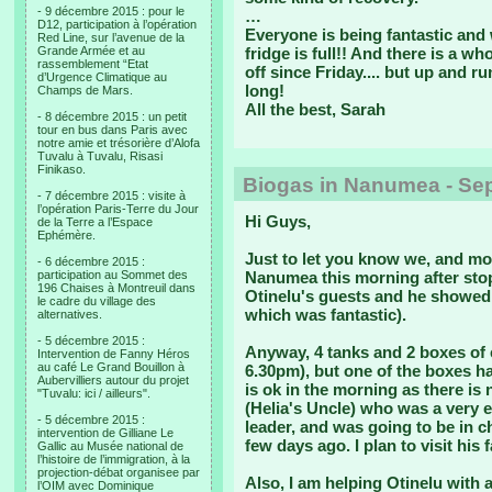
- 9 décembre 2015 : pour le
…
D12, participation à l’opération
Everyone is being fantastic and
Red Line, sur l’avenue de la
Grande Armée et au
fridge is full!! And there is a wh
rassemblement “Etat
off since Friday.... but up and 
d’Urgence Climatique au
long!
Champs de Mars.
All the best, Sarah
- 8 décembre 2015 : un petit
tour en bus dans Paris avec
notre amie et trésorière d’Alofa
Tuvalu à Tuvalu, Risasi
Finikaso.
Biogas in Nanumea - Se
- 7 décembre 2015 : visite à
l’opération Paris-Terre du Jour
Hi Guys,
de la Terre a l’Espace
Ephémère.
Just to let you know we, and mos
- 6 décembre 2015 :
participation au Sommet des
Nanumea this morning after sto
196 Chaises à Montreuil dans
Otinelu's guests and he showe
le cadre du village des
which was fantastic).
alternatives.
- 5 décembre 2015 :
Anyway, 4 tanks and 2 boxes of 
Intervention de Fanny Héros
au café Le Grand Bouillon à
6.30pm), but one of the boxes h
Aubervilliers autour du projet
is ok in the morning as there is
"Tuvalu: ici / ailleurs".
(Helia's Uncle) who was a very 
- 5 décembre 2015 :
leader, and was going to be in ch
intervention de Gilliane Le
few days ago. I plan to visit hi
Gallic au Musée national de
l’histoire de l’immigration, à la
projection-débat organisee par
Also, I am helping Otinelu with
l’OIM avec Dominique