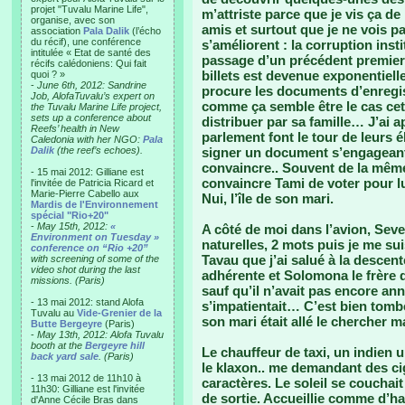
projet "Tuvalu Marine Life",
m’attriste parce que je vis ça de 
organise, avec son
amis et surtout que je ne vois 
association
Pala Dalik
(l’écho
du récif), une conférence
s’améliorent : la corruption inst
intitulée « Etat de santé des
passage d’un précédent premier 
récifs calédoniens: Qui fait
billets est devenue exponentiell
quoi ? »
-
June 6th, 2012: Sandrine
procure les documents d’enregis
Job, AlofaTuvalu’s expert on
comme ça semble être le cas cette
the Tuvalu Marine Life project,
sets up a conference about
distribuer par sa famille… J’ai 
Reefs’ health in New
parlement font le tour de leurs é
Caledonia with her NGO:
Pala
Dalik
(the reef’s echoes).
signer un document s’engageant
convaincre.. Souvent de la mêm
- 15 mai 2012: Gilliane est
convaincre Tami de voter pour lu
l'invitée de Patricia Ricard et
Marie-Pierre Cabello aux
Nui, l’île de son mari.
Mardis de l'Environnement
spécial "Rio+20"
-
May 15th, 2012:
«
A côté de moi dans l’avion, Sev
Environment on Tuesday »
naturelles, 2 mots puis je me s
conference on “Rio +20”
Tavau que j’ai salué à la descent
with screening of some of the
video shot during the last
adhérente et Solomona le frère d
missions. (Paris)
sauf qu’il n’avait pas encore an
- 13 mai 2012: stand Alofa
s’impatientait… C’est bien tombé 
Tuvalu au
Vide-Grenier de la
son mari était allé le chercher m
Butte Bergeyre
(Paris)
-
May 13th, 2012: Alofa Tuvalu
booth at the
Bergeyre hill
Le chauffeur de taxi, un indien u
back yard sale
. (Paris)
le klaxon.. me demandant des ci
- 13 mai 2012 de 11h10 à
caractères. Le soleil se couchai
11h30: Gilliane est l'invitée
de sortie. Accueillie comme d’h
d'Anne Cécile Bras dans