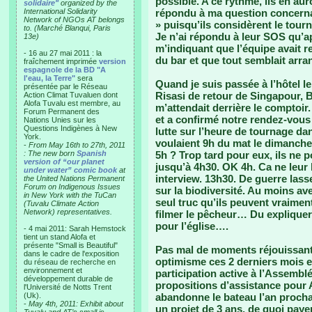
possible. A ce rythme, ils en aur
solidaire"
organized by the
International Solidarity
répondu à ma question concernant
Network of NGOs AT belongs
» puisqu’ils considèrent le tour
to. (Marché Blanqui, Paris
Je n’ai répondu à leur SOS qu’a
13e)
m’indiquant que l’équipe avait re
- 16 au 27 mai 2011 : la
du bar et que tout semblait arra
fraîchement imprimée
version
espagnole de la BD "A
l'eau, la Terre"
sera
Quand je suis passée à l’hôtel l
présentée par le Réseau
Risasi de retour de Singapour, B
Action Climat Tuvaluen dont
Alofa Tuvalu est membre, au
m’attendait derrière le comptoir
Forum Permanent des
et a confirmé notre rendez-vous
Nations Unies sur les
Questions Indigènes à New
lutte sur l’heure de tournage d
York.
voulaient 9h du mat le dimanche
-
From May 16th to 27th, 2011
: The new born
Spanish
5h ? Trop tard pour eux, ils ne 
version of “our planet
jusqu’à 4h30. OK 4h. Ca ne leur 
under water” comic book
at
interview. 13h30. De guerre las
the United Nations Permanent
Forum on Indigenous Issues
sur la biodiversité. Au moins ave
in New York with the TuCan
seul truc qu’ils peuvent vraimen
(Tuvalu Climate Action
Network) representatives.
filmer le pêcheur… Du expliquer 
pour l’église….
- 4 mai 2011: Sarah Hemstock
tient un stand Alofa et
présente "Small is Beautiful"
Pas mal de moments réjouissant
dans le cadre de l'exposition
optimisme ces 2 derniers mois et 
du réseau de recherche en
environnement et
participation active à l’Assemblé
développement durable de
propositions d’assistance pour A
l'Université de Notts Trent
(Uk).
abandonne le bateau l’an prochai
-
May 4th, 2011: Exhibit about
un projet de 3 ans, de quoi paye