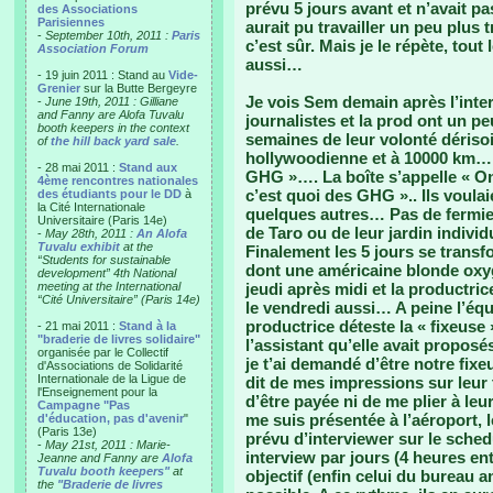
prévu 5 jours avant et n’avait pa
des Associations
Parisiennes
aurait pu travailler un peu plus
-
September 10th, 2011 :
Paris
c’est sûr. Mais je le répète, tou
Association Forum
aussi…
- 19 juin 2011 : Stand au
Vide-
Grenier
sur la Butte Bergeyre
Je vois Sem demain après l’inte
-
June 19th, 2011 : Gilliane
and Fanny are Alofa Tuvalu
journalistes et la prod ont un 
booth keepers in the context
semaines de leur volonté dérisoi
of
the hill back yard sale
.
hollywoodienne et à 10000 km… 
- 28 mai 2011 :
Stand aux
GHG »…. La boîte s’appelle « One
4ème rencontres nationales
c’est quoi des GHG ».. Ils voulai
des étudiants pour le DD
à
la Cité Internationale
quelques autres… Pas de fermier
Universitaire (Paris 14e)
de Taro ou de leur jardin indiv
-
May 28th, 2011 :
An Alofa
Tuvalu exhibit
at the
Finalement les 5 jours se transf
“Students for sustainable
dont une américaine blonde oxyg
development” 4th National
meeting at the International
jeudi après midi et la productric
“Cité Universitaire” (Paris 14e)
le vendredi aussi… A peine l’équ
productrice déteste la « fixeuse 
- 21 mai 2011 :
Stand à la
"braderie de livres solidaire"
l’assistant qu’elle avait proposé
organisée par le Collectif
je t’ai demandé d’être notre fixe
d'Associations de Solidarité
Internationale de la Ligue de
dit de mes impressions sur leur t
l'Enseignement pour la
d’être payée ni de me plier à le
Campagne "Pas
me suis présentée à l’aéroport, l
d'éducation, pas d'avenir
"
(Paris 13e)
prévu d’interviewer sur le schedu
-
May 21st, 2011 : Marie-
interview par jours (4 heures ent
Jeanne and Fanny are
Alofa
Tuvalu booth keepers"
at
objectif (enfin celui du bureau a
the
"Braderie de livres