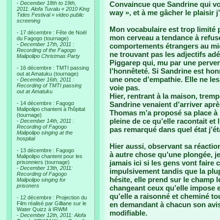
-
December 18th to 19th,
Convaincue que Sandrine qui voul
2011: Alofa Tuvalu « 2010 King
way », et à me gâcher le plaisir j
Tides Festival » video public
screening
Mon vocabulaire est trop limité 
- 17 décembre : Fête de Noël
mon cerveau a tendance à refuser
du Fagogo (tournage)
-
December 17th, 2011 :
comportements étrangers au mien
Recording of the Fagogo
ne trouvant pas les adjectifs a
Malipolipo Christmas Party
Piggarep qui, mu par une perver
- 16 décembre : TMTI passing
l’honnêteté. Si Sandrine est hon
out at Amatuku (tournage)
une once d’empathie. Elle ne les
-
December 16th, 2011 :
Recording of TMTI passing
voie pas.
out at Amatuku
Hier, rentrant à la maison, trem
- 14 décembre : Fagogo
Sandrine venaient d’arriver aprè
Malipolipo chantent à l'hôpital
Thomas m’a proposé sa place à l
(tournage)
pleine de ce qu’elle racontait et
-
December 14th, 2011 :
Recording of Fagogo
pas remarqué dans quel état j’ét
Malipolipo singing at the
hospital
Hier aussi, observant sa réactio
- 13 décembre : Fagogo
à autre chose qu’une plongée, je 
Malipolipo chantent pour les
jamais ici si les gens vont faire 
prisonniers (tournage)
-
December 13th, 2011:
impulsivement tandis que la plup
Recording of Fagogo
hésite, elle prend sur le champ 
Malipolipo singing for
prisoners
changeant ceux qu’elle impose e
qu’elle a raisonné et cheminé to
- 12 décembre : Projection du
Film réalisé par Gilliane sur le
en demandant à chacun son avis 
Water Quizz à IRWM
modifiable.
-
December 12th, 2011: Alofa