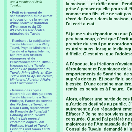
and a member of Alofa
la maison… et drôle donc.. Pend
Tuvalu..
prise à penser qu’elle pourrait ê
-
Petit événement de
comme mon fils, elle ne sait pas 
sensibilisation sur le climat
récré de l’avoir dans la maison, 
à l'occasion de la remise
d'une nouvelle donation
l’ai écrit aussi.
d'Hunamar et du CD
d'Ecolo'zik aux écoles
Si je me suis répandue ou que j’a
primaires de Tuvalu
peu beaucoup, c’est que l’écritu
-
Remise de la publication
prendre du recul pour coordonn
Tuvalu Marine Life à Willy
Telavi, Premier Ministre de
exutoire aussi lorsque le dialogu
Tuvalu et à Apisai Ielemia,
difficile. C’est ainsi que l’adol
Ministre des Affaires
étrangères et de
l'Environnement de Tuvalu /
A l’époque, les frictions n’avaie
Handing of the Tuvalu
déroulement et l’ambiance de la 
Marine Life publication to
Tuvalu Prime Minister Willy
emportements de Sandrine, de 
Telavi and to Apisai Ielemia,
auprès de tous. Et pour finir, 
Minister of Foreign Affairs
and Environment.
blessée. D’une certaine manièr
remis les pendules à l’heure.. C
- Remise des copies
électroniques des rapports
Tuvalu Marine Life à Sam
Alors, effacer une partie de ces
Finikaso, Patron du service
qu’articles destinés au public. J
des Pêches de Tuvalu et
Uluao Lauti, représentant
autrement qu’en répandant emotio
du Kaupule de Funafuti /
Effacer ? Je ne me souviens que
Handing of the Tuvalu
censurée. Quand j’ai préféré ne p
Marine Life reports’
electronic copies Sam
malotrous de l’Ambassade de Fran
Finikaso, Head of Tuvalu
Consul de Tuvalu, demandé à l’u
Fisheries and Uluao Lauti,