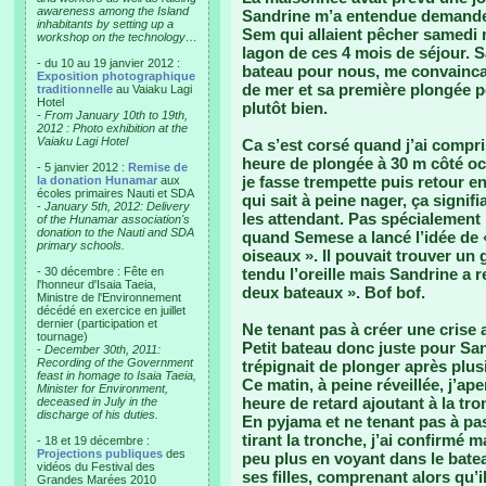
awareness among the Island
Sandrine m’a entendue demander à
inhabitants by setting up a
Sem qui allaient pêcher samedi
workshop on the technology…
lagon de ces 4 mois de séjour. S
- du 10 au 19 janvier 2012 :
bateau pour nous, me convaincan
Exposition photographique
de mer et sa première plongée p
traditionnelle
au Vaiaku Lagi
Hotel
plutôt bien.
-
From January 10th to 19th,
2012 : Photo exhibition at the
Vaiaku Lagi Hotel
Ca s’est corsé quand j’ai compri
heure de plongée à 30 m côté océ
- 5 janvier 2012 :
Remise de
je fasse trempette puis retour e
la donation Hunamar
aux
écoles primaires Nauti et SDA
qui sait à peine nager, ça signif
-
January 5th, 2012: Delivery
les attendant. Pas spécialement 
of the Hunamar association's
donation to the Nauti and SDA
quand Semese a lancé l’idée de «
primary schools.
oiseaux ». Il pouvait trouver un
- 30 décembre : Fête en
tendu l’oreille mais Sandrine a
l'honneur d'Isaia Taeia,
deux bateaux ». Bof bof.
Ministre de l'Environnement
décédé en exercice en juillet
dernier (participation et
Ne tenant pas à créer une crise a
tournage)
Petit bateau donc juste pour Sa
-
December 30th, 2011:
Recording of the Government
trépignait de plonger après plusi
feast in homage to Isaia Taeia,
Ce matin, à peine réveillée, j’ap
Minister for Environment,
heure de retard ajoutant à la tro
deceased in July in the
discharge of his duties.
En pyjama et ne tenant pas à pa
tirant la tronche, j’ai confirmé m
- 18 et 19 décembre :
Projections publiques
des
peu plus en voyant dans le bate
vidéos du Festival des
ses filles, comprenant alors qu’
Grandes Marées 2010