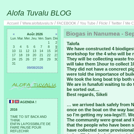
Alofa Tuvalu BLOG
/
/
/
/
/
/
Accueil
Www.alofatuvalu.tv
FACEBOOK
You Tube
Flickr
Twitter
Me C
Biogas in Nanumea - Sep
«
Août 2026
»
Lun.
Mar.
Mer.
Jeu.
Ven.
Sam.
Dim.
1
2
Talofa
3
4
5
6
7
8
9
We have constructed 4 biodiges
10
11
12
13
14
15
16
workshop for the 4 who will be r
17
18
19
20
21
22
23
They will be collecting waste fro
24
25
26
27
28
29
30
will take them 1hour to collect 1
31
09/08/2026
They did not have a concrect pig
were told the importance of buil
We took the long boat trip both 
We are in funafuti waiting to do
be sorted out....
Best regards, Sikeli
AGENDA !
… we arrived back safely from 
once on the boat on the way back
2016
so I’m getting my sea-legs!!!. W
TIME TO SIT BACK AND
The community were great and ka
THINK
ENFIN LA POSSIBILITE DE
that the people who have been s
FAIRE PAUSE POUR
have collected some provisional
REFLECHIR