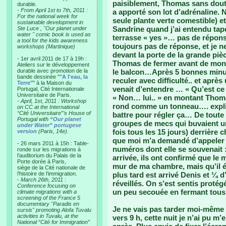
paisiblement, Thomas sans doute
durable.
-
From April 1st to 7th, 2011 :
a apporté son lot d’adrénaline. 
For the national week for
seule plante verte comestible) e
sustainable development in
Sandrine quand j’ai entendu tap
Ste Luce , "Our planet under
water " comic book is used as
terrasse « yes »… pas de réponse
a tool for the kids awareness
toujours pas de réponse, et je 
workshops (Martinique)
devant la porte de la grande piè
- 1er avril 2011 de 17 à 19h :
Thomas de fermer avant de mont
Ateliers sur le développement
durable avec promotion de la
le balcon…Après 5 bonnes minut
bande dessinée "
"A l'eau, la
reculer avec difficulté.. et après
Terre"
" à la Maison du
venait d’entendre … « Qu’est ce
Portugal, Cité Internationale
Universitaire de Paris.
« Non… lui.. » en montant Thom
-
April, 1st, 2011 : Workshop
rond comme un tonneau…. expliqu
on CC at the International
“Cité Universitaire”’s House of
battre pour régler ça… De toute é
Portugal with
“Our planet
groupes de mecs qui buvaient un
under Water” portugese
fois tous les 15 jours) derrière 
version
(Paris, 14e).
que moi m’a demandé d’appeler l
- 26 mars 2011 à 15h : Table-
numéros dont elle se souvenait 
ronde sur les migrations à
l’auditorium du Palais de la
arrivée, ils ont confirmé que le 
Porte dorée à Paris,
mur de ma chambre, mais qu’il é
siège de la Cité nationale de
l’histoire de l’immigration.
plus tard est arrivé Denis et ¼ d
-
March 26th, 2011 :
réveillés. On s’est sentis proté
Conference focusing on
un peu secouée en fermant tous 
climate migrations with a
screening of the France 5
documentary "Paradis en
Je ne vais pas tarder moi-même 
sursis" promoting Alofa Tuvalu
activities in Tuvalu, at the
vers 9 h, cette nuit je n’ai pu m
National “Cité for Immigration”