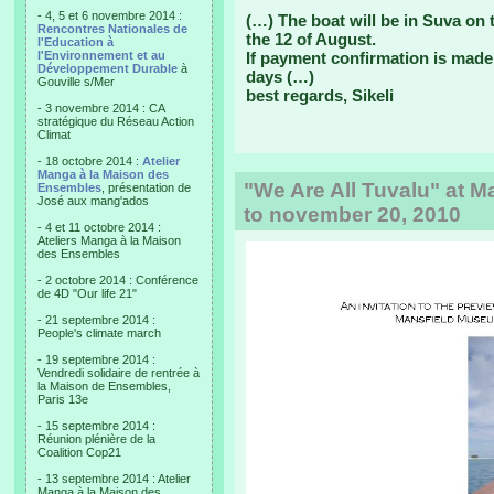
- 4, 5 et 6 novembre 2014 :
(…) The boat will be in Suva on 
Rencontres Nationales de
the 12 of August.
l'Education à
l'Environnement et au
If payment confirmation is made 
Développement Durable
à
days (…)
Gouville s/Mer
best regards, Sikeli
- 3 novembre 2014 : CA
stratégique du Réseau Action
Climat
- 18 octobre 2014 :
Atelier
Manga à la Maison des
"We Are All Tuvalu" at 
Ensembles
, présentation de
José aux mang'ados
to november 20, 2010
- 4 et 11 octobre 2014 :
Ateliers Manga à la Maison
des Ensembles
- 2 octobre 2014 : Conférence
de 4D "Our life 21"
- 21 septembre 2014 :
People's climate march
- 19 septembre 2014 :
Vendredi solidaire de rentrée à
la Maison de Ensembles,
Paris 13e
- 15 septembre 2014 :
Réunion plénière de la
Coalition Cop21
- 13 septembre 2014 : Atelier
Manga à la Maison des