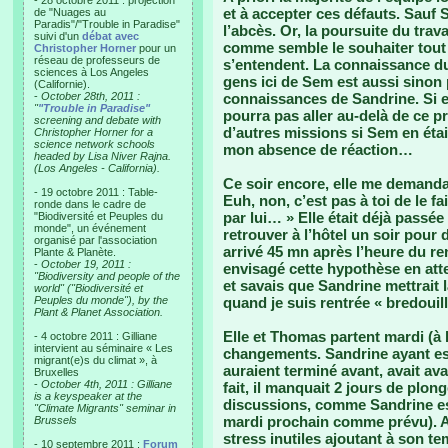
- 28 octobre 2011 : projection
et à accepter ces défauts. Sauf 
de "Nuages au
Paradis"/"Trouble in Paradise"
l’abcès. Or, la poursuite du trava
suivi d'un
débat avec
comme semble le souhaiter tout 
Christopher Horner
pour un
réseau de professeurs de
s’entendent. La connaissance du 
sciences à Los Angeles
gens ici de Sem est aussi sinon 
(Californie).
-
October 28th, 2011 :
connaissances de Sandrine. Si el
"
"Trouble in Paradise"
pourra pas aller au-delà de ce p
screening and debate with
d’autres missions si Sem en éta
Christopher Horner for a
science network schools
mon absence de réaction…
headed by Lisa Niver Rajna.
(Los Angeles - California).
Ce soir encore, elle me demandai
- 19 octobre 2011 : Table-
Euh, non, c’est pas à toi de le f
ronde dans le cadre de
par lui… » Elle était déjà pass
"Biodiversité et Peuples du
monde", un événement
retrouver à l’hôtel un soir pour
organisé par l'association
arrivé 45 mn après l’heure du re
Plante & Planète.
-
October 19, 2011 :
envisagé cette hypothèse en atte
"Biodiversity and people of the
et savais que Sandrine mettrait l
world" ("Biodiversité et
Peuples du monde"), by the
quand je suis rentrée « bredouil
Plant & Planet Association.
Elle et Thomas partent mardi (à 
- 4 octobre 2011 : Gilliane
intervient au séminaire « Les
changements. Sandrine ayant est
migrant(e)s du climat », à
auraient terminé avant, avait av
Bruxelles
-
October 4th, 2011 : Gilliane
fait, il manquait 2 jours de plo
is a keyspeaker at the
discussions, comme Sandrine est
"Climate Migrants" seminar in
mardi prochain comme prévu). A t
Brussels
stress inutiles ajoutant à son t
- 10 septembre 2011 :
Forum