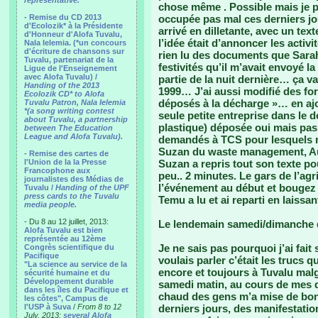
representative.
chose même . Possible mais je pr
- Remise du CD 2013
occupée pas mal ces derniers jour
d'Ecolozik* à la Présidente
arrivé en dilletante, avec un tex
d'Honneur d'Alofa Tuvalu,
l’idée était d’annoncer les activi
Nala Ielemia. (*un concours
d'écriture de chansons sur
rien lu des documents que Sara
Tuvalu, partenariat de la
festivités qu’il m’avait envoyé la 
Ligue de l'Enseignement
avec Alofa Tuvalu) /
partie de la nuit dernière… ça va
Handing of the 2013
1999… J’ai aussi modifié des fo
Ecolozik CD* to Alofa
déposés à la décharge »… en ajo
Tuvalu Patron, Nala Ielemia
*(a song writing contest
seule petite entreprise dans le d
about Tuvalu, a partnership
plastique) déposée oui mais pas
between The Education
League and Alofa Tuvalu).
demandés à TCS pour lesquels n
Suzan du waste management, Aute
- Remise des cartes de
l'Union de la la Presse
Suzan a repris tout son texte po
Francophone aux
peu.. 2 minutes. Le gars de l’agr
journalistes des Médias de
l’événement au début et bougez v
Tuvalu /
Handing of the UPF
press cards to the Tuvalu
Temu a lu et ai reparti en laiss
media people.
- Du 8 au 12 juillet, 2013:
Le lendemain samedi/dimanche du
Alofa Tuvalu est bien
représentée au 12ème
Je ne sais pas pourquoi j’ai fait
Congrès scientifique du
Pacifique
voulais parler c’était les trucs
"La science au service de la
encore et toujours à Tuvalu ma
sécurité humaine et du
Développement durable
samedi matin, au cours de mes d
dans les îles du Pacifique et
chaud des gens m’a mise de bon
les côtes", Campus de
l'USP à Suva
/
From 8 to 12
derniers jours, des manifestation
July, 2013:
several Alofa