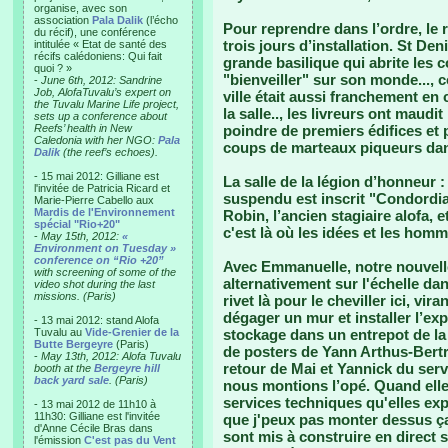
organise, avec son
association
Pala Dalik
(l’écho
Pour reprendre dans l’ordre, le 
du récif), une conférence
trois jours d’installation. St De
intitulée « Etat de santé des
récifs calédoniens: Qui fait
grande basilique qui abrite les 
quoi ? »
"bienveiller" sur son monde..., c
-
June 6th, 2012: Sandrine
Job, AlofaTuvalu’s expert on
ville était aussi franchement en
the Tuvalu Marine Life project,
la salle.., les livreurs ont maud
sets up a conference about
Reefs’ health in New
poindre de premiers édifices et p
Caledonia with her NGO:
Pala
coups de marteaux piqueurs dan
Dalik
(the reef’s echoes).
- 15 mai 2012: Gilliane est
La salle de la légion d’honneur 
l'invitée de Patricia Ricard et
suspendu est inscrit "Condordia" 
Marie-Pierre Cabello aux
Mardis de l'Environnement
Robin, l’ancien stagiaire alofa, e
spécial "Rio+20"
c'est là où les idées et les ho
-
May 15th, 2012:
«
Environment on Tuesday »
conference on “Rio +20”
Avec Emmanuelle, notre nouvell
with screening of some of the
alternativement sur l'échelle d
video shot during the last
missions. (Paris)
rivet là pour le cheviller ici, vi
dégager un mur et installer l’ex
- 13 mai 2012: stand Alofa
Tuvalu au
Vide-Grenier de la
stockage dans un entrepot de la b
Butte Bergeyre
(Paris)
de posters de Yann Arthus-Bertra
-
May 13th, 2012: Alofa Tuvalu
retour de Mai et Yannick du ser
booth at the
Bergeyre hill
back yard sale
. (Paris)
nous montions l’opé. Quand elles
services techniques qu'elles ex
- 13 mai 2012 de 11h10 à
11h30: Gilliane est l'invitée
que j'peux pas monter dessus ça
d'Anne Cécile Bras dans
sont mis à construire en direct 
l'émission
C'est pas du Vent