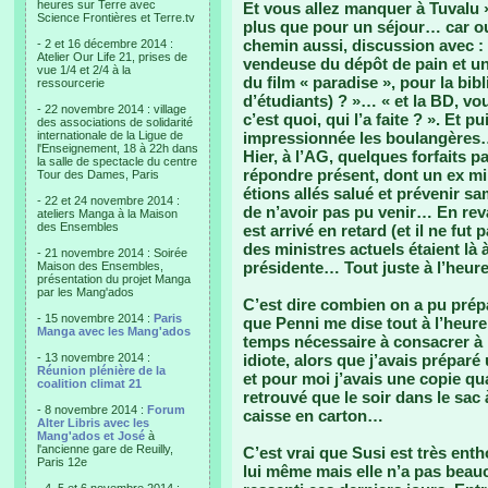
heures sur Terre avec
Et vous allez manquer à Tuvalu »…
Science Frontières et Terre.tv
plus que pour un séjour… car ou
chemin aussi, discussion avec : Ti
- 2 et 16 décembre 2014 :
Atelier Our Life 21, prises de
vendeuse du dépôt de pain et un
vue 1/4 et 2/4 à la
du film « paradise », pour la b
ressourcerie
d’étudiants) ? »… « et la BD, vou
- 22 novembre 2014 : village
c’est quoi, qui l’a faite ? ». Et p
des associations de solidarité
internationale de la Ligue de
impressionnée les boulangères…
l'Enseignement, 18 à 22h dans
Hier, à l’AG, quelques forfaits p
la salle de spectacle du centre
répondre présent, dont un ex mi
Tour des Dames, Paris
étions allés salué et prévenir sa
- 22 et 24 novembre 2014 :
de n’avoir pas pu venir… En reva
ateliers Manga à la Maison
des Ensembles
est arrivé en retard (et il ne fu
des ministres actuels étaient là
- 21 novembre 2014 : Soirée
présidente… Tout juste à l’heur
Maison des Ensembles,
présentation du projet Manga
par les Mang'ados
C’est dire combien on a pu prép
- 15 novembre 2014 :
Paris
que Penni me dise tout à l’heure 
Manga avec les Mang'ados
temps nécessaire à consacrer à 
- 13 novembre 2014 :
idiote, alors que j’avais préparé
Réunion plénière de la
et pour moi j’avais une copie qu
coalition climat 21
retrouvé que le soir dans le sac
- 8 novembre 2014 :
Forum
caisse en carton…
Alter Libris avec les
Mang'ados et José
à
l'ancienne gare de Reuilly,
C’est vrai que Susi est très ent
Paris 12e
lui même mais elle n’a pas bea