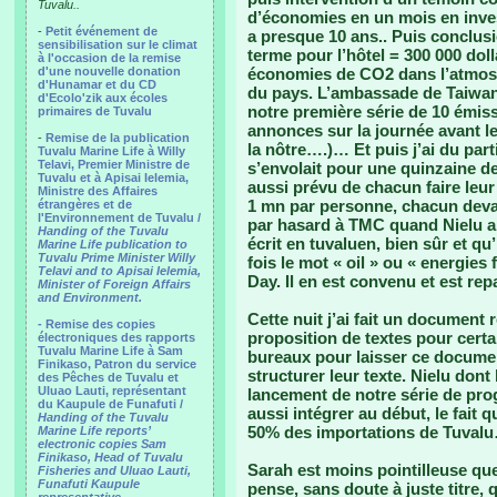
Tuvalu..
d’économies en un mois en inve
-
Petit événement de
a presque 10 ans.. Puis conclusi
sensibilisation sur le climat
terme pour l’hôtel = 300 000 doll
à l'occasion de la remise
d'une nouvelle donation
économies de CO2 dans l’atmosp
d'Hunamar et du CD
du pays. L’ambassade de Taiwan
d'Ecolo'zik aux écoles
notre première série de 10 émis
primaires de Tuvalu
annonces sur la journée avant le 
-
Remise de la publication
la nôtre….)… Et puis j’ai du part
Tuvalu Marine Life à Willy
Telavi, Premier Ministre de
s’envolait pour une quinzaine de
Tuvalu et à Apisai Ielemia,
aussi prévu de chacun faire leur p
Ministre des Affaires
1 mn par personne, chacun devait
étrangères et de
l'Environnement de Tuvalu /
par hasard à TMC quand Nielu all
Handing of the Tuvalu
écrit en tuvaluen, bien sûr et qu’
Marine Life publication to
Tuvalu Prime Minister Willy
fois le mot « oil » ou « energies
Telavi and to Apisai Ielemia,
Day. Il en est convenu et est repa
Minister of Foreign Affairs
and Environment.
Cette nuit j’ai fait un document
- Remise des copies
proposition de textes pour certai
électroniques des rapports
Tuvalu Marine Life à Sam
bureaux pour laisser ce documen
Finikaso, Patron du service
structurer leur texte. Nielu dont
des Pêches de Tuvalu et
Uluao Lauti, représentant
lancement de notre série de pr
du Kaupule de Funafuti /
aussi intégrer au début, le fait 
Handing of the Tuvalu
50% des importations de Tuval
Marine Life reports’
electronic copies Sam
Finikaso, Head of Tuvalu
Sarah est moins pointilleuse que 
Fisheries and Uluao Lauti,
Funafuti Kaupule
pense, sans doute à juste titre, 