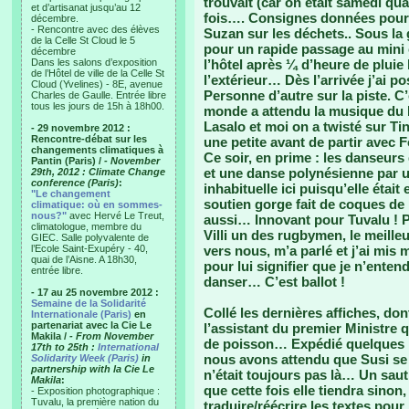
trouvait (car on était samedi qu
et d’artisanat jusqu’au 12
fois…. Consignes données pour 
décembre.
- Rencontre avec des élèves
Suzan sur les déchets.. Sous la g
de la Celle St Cloud le 5
pour un rapide passage au mini 
décembre
Dans les salons d’exposition
l’hôtel après ¼ d’heure de pluie 
de l’Hôtel de ville de la Celle St
l’extérieur… Dès l’arrivée j’ai
Cloud (Yvelines) - 8E, avenue
Personne d’autre sur la piste. C’é
Charles de Gaulle. Entrée libre
tous les jours de 15h à 18h00.
monde a attendu la musique du D
Lasalo et moi on a twisté sur T
- 29 novembre 2012 :
Rencontre-débat sur les
une petite avant de partir avec 
changements climatiques à
Ce soir, en prime : les danseurs 
Pantin (Paris) /
- November
et une danse polynésienne par u
29th, 2012 : Climate Change
conference (Paris)
:
inhabituelle ici puisqu’elle était
"Le changement
soutien gorge fait de coques de
climatique: où en sommes-
nous?"
avec Hervé Le Treut,
aussi… Innovant pour Tuvalu ! Pr
climatologue, membre du
Villi un des rugbymen, le meille
GIEC. Salle polyvalente de
l’Ecole Saint-Exupéry - 40,
vers nous, m’a parlé et j’ai mis
quai de l’Aisne. A 18h30,
pour lui signifier que je n’entend
entrée libre.
danser… C’est ballot !
- 17 au 25 novembre 2012 :
Semaine de la Solidarité
Collé les dernières affiches, do
Internationale (Paris)
en
partenariat avec la Cie Le
l’assistant du premier Ministre q
Makila /
- From November
de poisson… Expédié quelques ma
17th to 25th :
International
nous avons attendu que Susi se 
Solidarity Week (Paris)
in
partnership with la Cie Le
n’était toujours pas là… Un sau
Makila
:
que cette fois elle tiendra sinon
- Exposition photographique :
Tuvalu, la première nation du
traduire/réécrire les textes pour