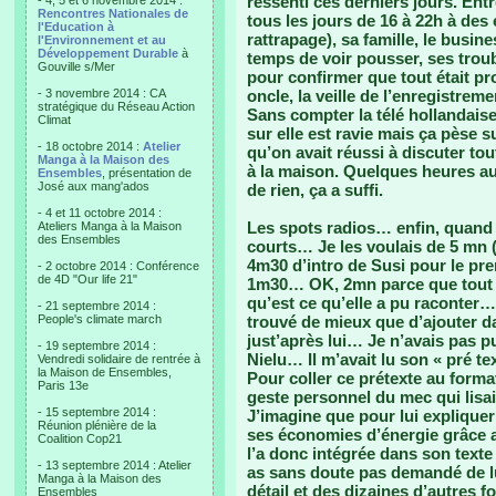
ressenti ces derniers jours. Entr
- 4, 5 et 6 novembre 2014 :
Rencontres Nationales de
tous les jours de 16 à 22h à des
l'Education à
rattrapage), sa famille, le busine
l'Environnement et au
Développement Durable
à
temps de voir pousser, ses trou
Gouville s/Mer
pour confirmer que tout était pr
- 3 novembre 2014 : CA
oncle, la veille de l’enregistreme
stratégique du Réseau Action
Sans compter la télé hollandaise
Climat
sur elle est ravie mais ça pèse 
- 18 octobre 2014 :
Atelier
qu’on avait réussi à discuter tou
Manga à la Maison des
à la maison. Quelques heures au
Ensembles
, présentation de
José aux mang'ados
de rien, ça a suffi.
- 4 et 11 octobre 2014 :
Les spots radios… enfin, quand j
Ateliers Manga à la Maison
des Ensembles
courts… Je les voulais de 5 mn 
4m30 d’intro de Susi pour le pre
- 2 octobre 2014 : Conférence
de 4D "Our life 21"
1m30… OK, 2mn parce que tout e
qu’est ce qu’elle a pu raconter…
- 21 septembre 2014 :
People's climate march
trouvé de mieux que d’ajouter da
just’après lui… Je n’avais pas p
- 19 septembre 2014 :
Nielu… Il m’avait lu son « pré te
Vendredi solidaire de rentrée à
la Maison de Ensembles,
Pour coller ce prétexte au format 
Paris 13e
geste personnel du mec qui lisai
- 15 septembre 2014 :
J’imagine que pour lui expliquer 
Réunion plénière de la
ses économies d’énergie grâce 
Coalition Cop21
l’a donc intégrée dans son texte 
- 13 septembre 2014 : Atelier
as sans doute pas demandé de lu
Manga à la Maison des
détail et des dizaines d’autres f
Ensembles