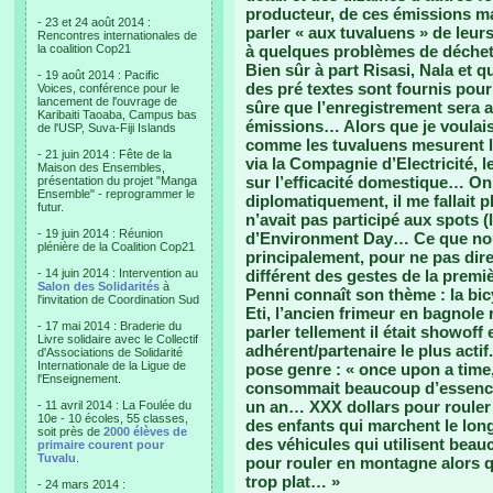
producteur, de ces émissions mai
- 23 et 24 août 2014 :
parler « aux tuvaluens » de leur
Rencontres internationales de
la coalition Cop21
à quelques problèmes de déchet
Bien sûr à part Risasi, Nala et qu
- 19 août 2014 : Pacific
des pré textes sont fournis pour
Voices, conférence pour le
lancement de l'ouvrage de
sûre que l’enregistrement sera 
Karibaiti Taoaba, Campus bas
émissions… Alors que je voulai
de l'USP, Suva-Fiji Islands
comme les tuvaluens mesurent l
- 21 juin 2014 : Fête de la
via la Compagnie d’Electricité, 
Maison des Ensembles,
sur l’efficacité domestique… On
présentation du projet "Manga
Ensemble" - reprogrammer le
diplomatiquement, il me fallait 
futur.
n’avait pas participé aux spots
- 19 juin 2014 : Réunion
d’Environment Day… Ce que nou
plénière de la Coalition Cop21
principalement, pour ne pas dire
- 14 juin 2014 : Intervention au
différent des gestes de la premi
Salon des Solidarités
à
Penni connaît son thème : la bic
l'invitation de Coordination Sud
Eti, l’ancien frimeur en bagnole 
- 17 mai 2014 : Braderie du
parler tellement il était showoff
Livre solidaire avec le Collectif
adhérent/partenaire le plus actif. 
d'Associations de Solidarité
Internationale de la Ligue de
pose genre : « once upon a time,
l'Enseignement.
consommait beaucoup d’essenc
un an… XXX dollars pour rouler à
- 11 avril 2014 : La Foulée du
10e - 10 écoles, 55 classes,
des enfants qui marchent le long
soit près de
2000 élèves de
des véhicules qui utilisent beau
primaire courent pour
Tuvalu
.
pour rouler en montagne alors q
trop plat… »
- 24 mars 2014 :