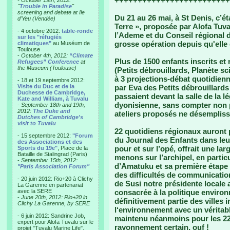
+++++++++++++++++++++++++
- October 19th, 2012:
"
Trouble in Paradise
"
screening and debate at Ile
Du 21 au 26 mai, à St Denis, c’éta
d'Yeu (Vendée)
Terre », proposée par Alofa Tuval
- 4 octobre 2012:
table-ronde
l’Ademe et du Conseil régional d
sur les "réfugiés
grosse opération depuis qu'elle 
climatiques"
au Muséum de
Toulouse
-
October 4th, 2012:
“Climate
Plus de 1500 enfants inscrits et 
Refugees” Conference
at
the Museum (Toulouse)
(Petits débrouillards, Planète sci
à 3 projections-débat quotidienn
- 18 et 19 septembre 2012:
Visite du Duc et de la
par Eva des Petits débrouillards
Duchesse de Cambridge,
passaient devant la salle de la 
Kate and William, à Tuvalu
dyonisienne, sans compter non p
-
September 18th and 19th,
2012:
The Duke and
ateliers proposés ne désempliss
Dutches of Cambridge's
visit to Tuvalu
22 quotidiens régionaux auront 
- 15 septembre 2012:
"Forum
du Journal des Enfants dans leur
des Associations et des
pour et sur l’opé, offrait une la
Sports du 19e"
, Place de la
Bataille de Stalingrad (Paris)
menons sur l’archipel, en partic
-
September 15th, 2012:
d’Amatuku et sa première étape 
"Paris Association Forum"
des difficultés de communication
- 20 juin 2012: Rio+20 à Clichy
de Susi notre présidente locale a
La Garenne en partenariat
avec la SERE
consacrée à la politique environ
-
June 20th, 2012: Rio+20 in
définitivement partie des villes 
Clichy La Garenne, by SERE
l‘environnement avec un véritabl
- 6 juin 2012: Sandrine Job,
maintenu néanmoins pour les 22
expert pour Alofa Tuvalu sur le
rayonnement certain, ouf !
projet "Tuvalu Marine Life",