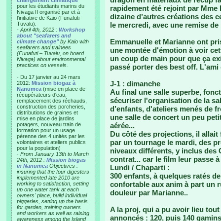
changement climatique"
pour les étudiants marins du
rapidement été rejoint par Mme Pa
Nivaga II organisé par et à
dizaine d’autres créations des c
l'initiative de Kaio (Funafuti -
Tuvalu).
le mercredi, avec une remise de 
-
April 4th, 2012 :
Workshop
about "seafarers and
Emmanuelle et Marianne ont pris 
climate change"
by Kaio with
seafarers and trainees
une montée d'émotion à voir ce
(Funafuti – Tuvalu, on board
un coup de main pour que ça ex
Nivaga) about environmental
practices on vessels.
passé porter des best off. L'ami
- Du 17 janvier au 24 mars
J-1 : dimanche
2012:
Mission biogaz à
Nanumea
(mise en place de
Au final une salle superbe, fonc
récupérateurs d'eau,
sécuriser l'organisation de la s
remplacement des réchauds,
construction des porcheries,
d’enfants, d'ateliers menés de fr
distributions de graines et
une salle de concert un peu peti
mise en place de jardins
potagers, nouveau train de
aérée...
formation pour un usage
Du côté des projections, il allait
pérenne des 4 unités par les
par un tournage le mardi, des p
volontaires et ateliers publics
pour la population)
niveaux différents, y inclus des
-
From January 13th to March
contrat... car le film leur passe
24th, 2012 :
Mission biogas
in Nanumea
Objectives :
Lundi / Chaparti :
insuring that the four digesters
300 enfants, à quelques ratés de
implemented late 2010 are
confortable aux anim à part un 
working to satisfaction, setting
up one water tank at each
douleur par Marianne..
owners' place, build individual
piggeries, setting up the basis
for garden, training owners
A la proj, qui a pu avoir lieu tout
and workers as well as raising
annoncés : 120, puis 140 gamins
awareness among the Island