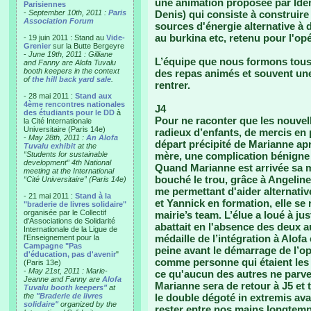
une animation proposée par Ide
Parisiennes
-
September 10th, 2011 :
Paris
Denis) qui consiste à construir
Association Forum
sources d'énergie alternative à 
au burkina etc, retenu pour l'op
- 19 juin 2011 : Stand au
Vide-
Grenier
sur la Butte Bergeyre
-
June 19th, 2011 : Gilliane
L’équipe que nous formons tous e
and Fanny are Alofa Tuvalu
booth keepers in the context
des repas animés et souvent une
of
the hill back yard sale
.
rentrer.
- 28 mai 2011 :
Stand aux
4ème rencontres nationales
J4
des étudiants pour le DD
à
Pour ne raconter que les nouvell
la Cité Internationale
Universitaire (Paris 14e)
radieux d’enfants, de mercis en 
-
May 28th, 2011 :
An Alofa
départ précipité de Marianne aprè
Tuvalu exhibit
at the
“Students for sustainable
mère, une complication bénigne d
development” 4th National
Quand Marianne est arrivée sa mè
meeting at the International
bouché le trou, grâce à Angeline 
“Cité Universitaire” (Paris 14e)
me permettant d'aider alternati
- 21 mai 2011 :
Stand à la
et Yannick en formation, elle se
"braderie de livres solidaire"
organisée par le Collectif
mairie’s team. L’élue a loué à just
d'Associations de Solidarité
abattait en l'absence des deux a
Internationale de la Ligue de
médaille de l’intégration à Alofa
l'Enseignement pour la
Campagne "Pas
peine avant le démarrage de l’opé
d'éducation, pas d'avenir
"
comme personne qui étaient les cl
(Paris 13e)
-
May 21st, 2011 : Marie-
ce qu'aucun des autres ne parven
Jeanne and Fanny are
Alofa
Marianne sera de retour à J5 et ta
Tuvalu booth keepers"
at
the
"Braderie de livres
le double dégoté in extremis av
solidaire"
organized by the
rester entre nos mains longtemps