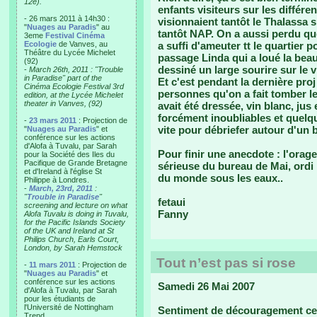
12e).
enfants visiteurs sur les différen
- 26 mars 2011 à 14h30 :
visionnaient tantôt le Thalassa 
"
Nuages au Paradis
" au
tantôt NAP. On a aussi perdu qu
3eme
Festival Cinéma
Ecologie
de Vanves, au
a suffi d'ameuter tt le quartier 
Théâtre du Lycée Michelet
passage Linda qui a loué la beaut
(92)
dessiné un large sourire sur le 
-
March 26th, 2011 : "Trouble
in Paradise" part of the
Et c'est pendant la dernière pro
Cinéma Ecologie Festival 3rd
personnes qu'on a fait tomber le 
edition, at the Lycée Michelet
theater in Vanves, (92)
avait été dressée, vin blanc, jus
forcément inoubliables et quelqu
-
23 mars 2011
: Projection de
vite pour débriefer autour d'un 
"
Nuages au Paradis
" et
conférence sur les actions
d'Alofa à Tuvalu, par Sarah
Pour finir une anecdote : l'orag
pour la Société des Iles du
Pacifique de Grande Bretagne
sérieuse du bureau de Mai, ord
et d'Ireland à l'église St
du monde sous les eaux..
Philippe à Londres.
-
March, 23rd, 2011
:
"
Trouble in Paradise
"
fetaui
screening and lecture on what
Fanny
Alofa Tuvalu is doing in Tuvalu,
for the Pacific Islands Society
of the UK and Ireland at St
Philips Church, Earls Court,
London, by Sarah Hemstock
Tout n’est pas si rose
-
11 mars 2011
: Projection de
"
Nuages au Paradis
" et
conférence sur les actions
Samedi 26 Mai 2007
d'Alofa à Tuvalu, par Sarah
pour les étudiants de
l'Université de Nottingham
Sentiment de découragement ce 
Trend