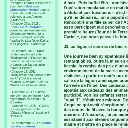
d’hab.. Puis buffet Bio : une bis
Paradis"/"Trouble in Paradise"
suivi d'un
débat avec
l’opération meulanaise en mai de
Christopher Horner
pour un
à Alofa et aux tuvaluens « c’est
réseau de professeurs de
sciences à Los Angeles
qu’il ne démarre.., on a papoté 
(Californie).
Rencontré une fille super de l'A
-
October 28th, 2011 :
asso participent aux prochains 
"
"Trouble in Paradise"
screening and debate with
première heure (Jour de la Terre 
Christopher Horner for a
Cyrielle, qui nous passait le bo
science network schools
headed by Lisa Niver Rajna.
(Los Angeles - California).
J3, collèges et centres de loisirs
- 19 octobre 2011 : Table-
ronde dans le cadre de
Une journée bien sympathique l
"Biodiversité et Peuples du
remarquables, outre la mise en 
monde", un événement
organisé par l'association
hernie, la remise des prix d'un 
Plante & Planète.
environnement de la mairie avec 
-
October 19, 2011 :
"Biodiversity and people of the
réalisées à partir de matériaux 
world" ("Biodiversité et
salle de la légion aménagée pou
Peuples du monde"), by the
l'arrivée de l'élue. Des cadeaux
Plant & Planet Association.
ajoutés aux cadeaux des animat
- 4 octobre 2011 : Gilliane
participé. Voir les enfants serrer
intervient au séminaire « Les
migrant(e)s du climat », à
"ouai !!", c'était trop mignon. D
Bruxelles
Angeline qui avait réceptionné l
-
October 4th, 2011 : Gilliane
des coups de fil avec la banque 
is a keyspeaker at the
"Climate Migrants" seminar in
ouvriers d’Amatuku, j'ai pu aid
Brussels
assistaient aux ateliers onguents
- 10 septembre 2011 :
Forum
mairie et mettre en place la remi
des Associations