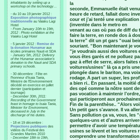
inhabitants by setting up a
la
workshop on the technology…
seconde, Emmanuelle était venue
heure de retard, fallait donc inv
- du 10 au 19 janvier 2012 :
Exposition photographique
cour et j’ai tenté une explicatio
traditionnelle
au Vaiaku Lagi
(inventée dans le metro en
Hotel
-
From January 10th to 19th,
venant au cas où pas de diff du t
2012 : Photo exhibition at the
faire la terre, en ronde dos à do
Vaiaku Lagi Hotel
la terre” dit un pt gars “ouai be
- 5 janvier 2012 :
Remise de
souriant. “Bon maintenant je voud
la donation Hunamar
aux
“je voudrais aussi des voitures 
écoles primaires Nauti et SDA
-
January 5th, 2012: Delivery
vous êtes garés et ne polluez pa
of the Hunamar association's
gaz à effet de serre, alors faite
donation to the Nauti and SDA
primary schools.
voitures/usines” là ça a pris un
plongée dans le bariton, ma voix
- 30 décembre : Fête en
rodage. A part un super, les prof
l'honneur d'Isaia Taeia,
Ministre de l'Environnement
a bien ri.. En passant, la moiti
décédé en exercice en juillet
des opé comme la nôtre sont de
dernier (participation et
tournage)
pas vocation à maintenir l’ordre
-
December 30th, 2011:
qui participeront aux prochaine
Recording of the Government
Fin de la parenthèse.. “Alors vo
feast in homage to Isaia Taeia,
Minister for Environment,
Un petit gars s’avance. Il va alle
deceased in July in the
Sans pollution ça va, vous, les “
discharge of his duties.
quelques-uns et d’autres arriver
- 18 et 19 décembre :
permettre d’avoir une températu
Projections publiques
des
vidéos du Festival des
usines se lèvent et les voitures ro
Grandes Marées 2010
comprendre une transformation d
-
December 18th to 19th,