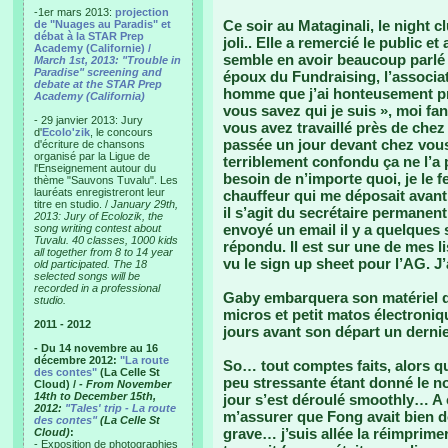
-1er mars 2013:
projection
Ce soir au Mataginali, le night cl
de "Nuages au Paradis" et
débat à la STAR Prep
joli.. Elle a remercié le public e
Academy (Californie) /
semble en avoir beaucoup parlé 
March 1st, 2013: "Trouble in
Paradise" screening and
époux du Fundraising, l’associa
debate at the STAR Prep
homme que j’ai honteusement pr
Academy (California)
vous savez qui je suis », moi fa
- 29 janvier 2013: Jury
vous avez travaillé près de chez 
d'
Ecolo'zik
, le concours
passée un jour devant chez vous 
d'écriture de chansons
organisé par la Ligue de
terriblement confondu ça ne l’a
l'Enseignement autour du
besoin de n’importe quoi, je le 
thème "Sauvons Tuvalu". Les
lauréats enregistreront leur
chauffeur qui me déposait avan
titre en studio. /
January 29th,
il s’agit du secrétaire permanen
2013: Jury of Ecolozik, the
envoyé un email il y a quelques 
song writing contest about
Tuvalu. 40 classes, 1000 kids
répondu. Il est sur une de mes l
all together from 8 to 14 year
vu le sign up sheet pour l’AG. 
old participated. The 18
selected songs will be
recorded in a professional
Gaby embarquera son matériel d
studio.
micros et petit matos électroni
2011 - 2012
jours avant son départ un dernie
- Du 14 novembre au 16
décembre 2012:
"La route
So… tout comptes faits, alors q
des contes"
(La Celle St
peu stressante étant donné le no
Cloud) /
- From November
14th to December 15th,
jour s’est déroulé smoothly… A 
2012:
"Tales' trip - La route
m’assurer que Fong avait bien 
des contes"
(La Celle St
grave… j’suis allée la réimprim
Cloud)
:
- Exposition de photographies