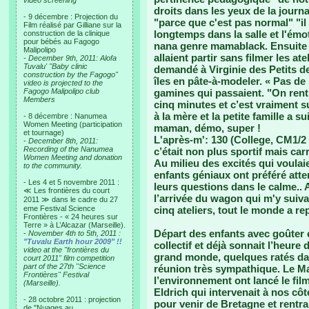
video screening
droits dans les yeux de la journa
- 9 décembre : Projection du
"parce que c'est pas normal" "il f
Film réalisé par Gilliane sur la
longtemps dans la salle et l'émot
construction de la clinique
pour bébés au Fagogo
nana genre mamablack. Ensuite on 
Malipolipo
allaient partir sans filmer les ate
-
December 9th, 2011: Alofa
Tuvalu' "Baby clinic
demandé à Virginie des Petits deb
construction by the Fagogo"
îles en pâte-à-modeler. « Pas de 
video is projected to the
Fagogo Malipolipo club
gamines qui passaient. "On rent
Members
cinq minutes et c’est vraiment s
à la mère et la petite famille a 
- 8 décembre : Nanumea
Women Meeting (participation
maman, démo, super !
et tournage)
L'après-m': 130 (College, CM1/2
-
December 8th, 2011:
Recording of the Nanumea
c’était non plus sportif mais ca
Women Meeting and donation
Au milieu des excités qui voulai
to the community.
enfants géniaux ont préféré atte
- Les 4 et 5 novembre 2011 :
leurs questions dans le calme.. A
≪ Les frontières du court
l’arrivée du wagon qui m'y suivai
2011 ≫ dans le cadre du 27
eme Festival Science
cinq ateliers, tout le monde a rep
Frontières - « 24 heures sur
Terre » à L’Alcazar (Marseille).
Départ des enfants avec goûter 
-
November 4th to 5th, 2011 :
"Tuvalu Earth hour 2009" !!
collectif et déjà sonnait l’heure
video at the "frontières du
grand monde, quelques ratés dan
court 2011" film competition
part of the 27th "Science
réunion très sympathique. Le Ma
Frontières" Festival
l’environnement ont lancé le fil
(Marseille).
Eldrich qui intervenait à nos côté
- 28 octobre 2011 : projection
pour venir de Bretagne et rentr
de "Nuages au