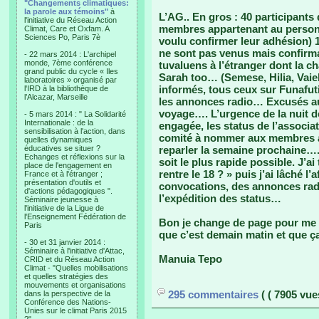
"Changements climatiques:
la parole aux témoins"
à
L’AG.. En gros : 40 participant
l'initiative du Réseau Action
membres appartenant au personne
Climat, Care et Oxfam. A
Sciences Po, Paris 7è
voulu confirmer leur adhésion) 
ne sont pas venus mais confirm
- 22 mars 2014 : L'archipel
monde, 7ème conférence
tuvaluens à l’étranger dont la 
grand public du cycle « Iles
Sarah too… (Semese, Hilia, Vaie
laboratoires » organisé par
informés, tous ceux sur Funafuti
l'IRD à la bibliothèque de
l’Alcazar, Marseille
les annonces radio… Excusés aus
voyage…. L’urgence de la nuit d
- 5 mars 2014 : " La Solidarité
Internationale : de la
engagée, les status de l’associa
sensibilisation à l'action, dans
comité à nommer aux membres a
quelles dynamiques
éducatives se situer ?
reparler la semaine prochaine….
Echanges et réflexions sur la
soit le plus rapide possible. J’a
place de l'engagement en
rentre le 18 ? » puis j’ai lâché
France et à l'étranger ;
présentation d'outils et
convocations, des annonces rad
d'actions pédagogiques ".
l’expédition des status…
Séminaire jeunesse à
l'initiative de la Ligue de
l'Enseignement Fédération de
Bon je change de page pour me m
Paris
que c’est demain matin et que ça 
- 30 et 31 janvier 2014 :
Séminaire à l'initiative d'Attac,
Manuia Tepo
CRID et du Réseau Action
Climat - "Quelles mobilisations
et quelles stratégies des
mouvements et organisations
295 commentaires
( ( 7905 vues
dans la perspective de la
Conférence des Nations-
Unies sur le climat Paris 2015