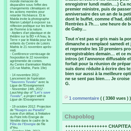
monde menacée de
enregistrer lundi matin….) Ca no
disparaître sous l’effet des
changements climatiques et
premier ministre, puis de passer
les actions menées pour
anniversaire des un an de la peti
retarder l’échéance. Et le
dont le buffet, comme d’had, déb
Makila invite la photographe
Marion Labéjof à exposer sa
Rentrées à 7h…. une heure de bo
réflexion poétique sur les liens
de Gaby…
de l’homme à la nature.
- Ateliers d’art plastique et de
théâtre sur la BD « A l’eau, la
Tout n’est pas si gris mais la po
Terre » par le Makila pour les
dimanche a remplacé samedi et j’
enfants du Centre de Loisirs
Mathis le 21 novembre après-
et reprendre les 10 premiers p
midi.
enregistrables demain… et ce mat
- Conférence-vernissage de
l’exposition le 22 novembre
intros (et l’annonce diffusable e
agrémentée de contes.
forfait pour la réunion de prépar
Au Centre d’animation Mathis
(15 rue Mathis, Paris 19e)
suis donc réduite à écrire des 
bien sur aussi à la meilleure o
- 14 novembre 2012:
ne se sent pas bien…. Je croise 
Lancement de l'opération
"Sauvons Tuvalu"
avec la
G.
Ligue de l'Enseignement
- November 14th, 2012 :
Lauching day of
"Let's save
Tuvalu"
, a project with la
1 commentaire
( ( 3360 vues ) )
Ligue de l'Enseignement
- 19 octobre 2012: Projection
de "
Nuages au Paradis
"
suivie d'un débat, à l'initiative
Chapoblog
du Point Info Energie de
Vendée dans le cadre de la
Fête de l'Energie
de l'île
++++++++++++++++ CHAPITEAU
d'Yeu.