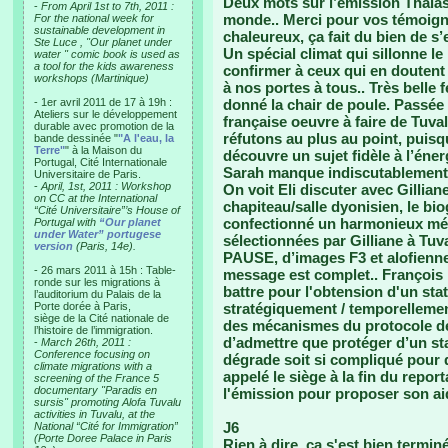
Deux mots sur l’émission Thala
-
From April 1st to 7th, 2011 :
monde.. Merci pour vos témoig
For the national week for
sustainable development in
chaleureux, ça fait du bien de s’
Ste Luce , "Our planet under
Un spécial climat qui sillonne l
water " comic book is used as
a tool for the kids awareness
confirmer à ceux qui en doutent
workshops (Martinique)
à nos portes à tous.. Très belle
- 1er avril 2011 de 17 à 19h :
donné la chair de poule. Passée 
Ateliers sur le développement
française oeuvre à faire de Tuva
durable avec promotion de la
réfutons au plus au point, puisqu
bande dessinée "
"A l'eau, la
Terre"
" à la Maison du
découvre un sujet fidèle à l’éner
Portugal, Cité Internationale
Sarah manque indiscutablement, m
Universitaire de Paris.
-
April, 1st, 2011 : Workshop
On voit Eli discuter avec Gillian
on CC at the International
chapiteau/salle dyonisien, le bio
“Cité Universitaire”’s House of
confectionné un harmonieux mél
Portugal with
“Our planet
under Water” portugese
sélectionnées par Gilliane à Tuv
version
(Paris, 14e).
PAUSE, d’images F3 et alofienne
- 26 mars 2011 à 15h : Table-
message est complet.. François i
ronde sur les migrations à
battre pour l'obtension d'un stat
l’auditorium du Palais de la
Porte dorée à Paris,
stratégiquement / temporellement
siège de la Cité nationale de
des mécanismes du protocole de 
l’histoire de l’immigration.
d’admettre que protéger d’un st
-
March 26th, 2011 :
Conference focusing on
dégrade soit si compliqué pour d
climate migrations with a
appelé le siège à la fin du report
screening of the France 5
documentary "Paradis en
l'émission pour proposer son aid
sursis" promoting Alofa Tuvalu
activities in Tuvalu, at the
J6
National “Cité for Immigration”
(Porte Doree Palace in Paris
Rien à dire, ça s'est bien terminé