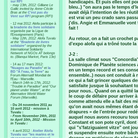
handicapés. Et puis elles ont por
sur RFI
-
may 13th, 2012: Gilliane Le
bleu..) "on aura pas le temps d'l
Gallic invited by Anne-Cécile
avait déjà l'intention de les réut
Bras at the
C'est pas du
Vent sur RFI
program (RFI)
est vrai un peu crado sans pass
j'dis. Angie et Emmanuelle vont f
- 12 mai 2012: Alofa participe à
la
braderie du livre solidaire
fait !
organisée par la Ligue de
l'Enseignement (Paris)
Au retour, on a fait un crochet 
-
May 12th, 2012: Alofa Tuvalu
at the
"Braderie de livres
d’expo alofa qui a trôné toute la 
solidaire"
organized by the
International Solidarity
Network of NGOs AT belongs
J-2 :
to. (Blanqui Market, Paris 13e)
La salle climat sous "Concordia"
Dominique de Planète sciences a
- 14 au 17 mars 2012:
"
Nuages au Paradis
" et
la
en un temps record et ses consei
BD "A l'eau, la Terre"
au
ensemble..) nous ont conduit à r
Forum Alternatif Mondial de
l'Eau - Marseille.
ce qui a fait grincer quelques de
-
March 14th to 17th, 2012:
satisfaite jusque là souhaitant t
"Trouble in Paradise” and “Our
planet under Water”, at the
pour nous.. Quand on a quitté la s
Alternative World Water
le coup de défaire pour arriver 
Forum (Marseille).
comme attendu elle a fait des mi
- Du 24 novembre 2011 au
qu'on avait nous mêmes étant de 
10 avril 2012 - mission à
drapures » de l’entrée pour redé
Tuvalu :
- From November 24th, 2011
auquel nous avons recouru tous 
to April 10th, 2012 - Mission
Constant et son pote cyril, dont
in Tuvalu :
qui "s'fatziguaient vitze" ont jo
- 4 avril 2012 :
Atelier Alofa
et suspendre ensuite notre bâche
Tuvalu sur "les marins et le
dragon en matériaux de récup fai