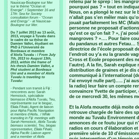
retenu par le sprep : les mangro
Nausicaa-Boulogne sur Mer
pourquoi pas ? « tout en indiqu
sur le thème "Océan et
Energie". /
September 16 and
Nous, on a plongé le nez sur le 
17th: Sea for Society
n’allait pas s’en mêler mais qu’
consultation forum - "Ocean
and Energy" - at Nausicaa-
jouait parfaitement les MC (Mai
Boulogne sur Mer.
personne ne proposait d’actions 
Du 7 juillet 2013 au 13 août,
qu’est ce qu’on fait ? », j’ai p
2013, voyage à Tuvalu dans
mangroves ? »…. Pour faire cou
le cadre de sa thèse de
du pandanus et autres Fetau… Su
Damien Vallot, étudiant en
PhD à l'Université de
directrice de l’école proposait 
Bordeaux et membre
l’endroit ou y’a eu la grande v
d'Alofa Tuvalu : /
From July
7th, 2013 to August 13th,
Cross et Ecole proposent des ne
2013, within the frame of
l’autre). A la fin, Sarah expliq
his thesis Damien Vallot, a
distribution de graines et je dis
Phd student at Bordeaux
Uni and a member of Alofa
communiqué à l’international (don
Tuvalu is traveling to
l’ai envoyé nulle part)….. j’ai 
Tuvalu:
la radio) leur faire un compte r
- Pendant son transit à Fiji :
convaincre Yvette de participer, 
rencontres avec Sarah
Hemstock, spécialiste
de ce mercredi 30, les mêmes mo
biomasse d’Alofa Tuvalu, Teu,
représentante sur le biogaz,
Et la Alofa mouette déjà moite d
Eliala Fihaki, Agent de liaison
pour Alpha Pacific Navigation
retrouve chargée de faire des sp
et membre d’Alofa.. /
While
monde au Tuvalu Environment da
transiting in Fiji: meetings with
Sarah Hemstock, Alofa Tuvalu
annonces de ce foutu jour qui 
biomass scientist, Teu, biogas
radios en cours d’élaboration et 
representative, Eliala Fihaki,
première série de 10 d’émissions
Alpha Pacific Liaison agent
and a member of Alofa
puis intervention d’un témoin co