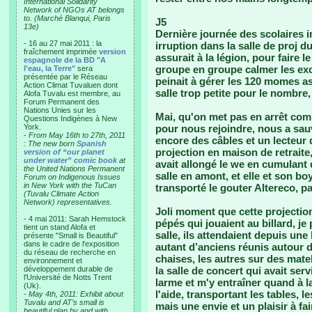
International Solidarity
Network of NGOs AT belongs
to. (Marché Blanqui, Paris
J5
13e)
Dernière journée des scolaires i
- 16 au 27 mai 2011 : la
irruption dans la salle de proj 
fraîchement imprimée
version
assurait à la légion, pour faire 
espagnole de la BD "A
groupe en groupe calmer les ex
l'eau, la Terre"
sera
présentée par le Réseau
peinait à gérer les 120 momes as
Action Climat Tuvaluen dont
salle trop petite pour le nombre,
Alofa Tuvalu est membre, au
Forum Permanent des
Nations Unies sur les
Mai, qu'on met pas en arrêt com
Questions Indigènes à New
York.
pour nous rejoindre, nous a sa
-
From May 16th to 27th, 2011
encore des câbles et un lecteur 
: The new born
Spanish
projection en maison de retraite, 
version of “our planet
under water” comic book
at
avait allongé le we en cumulant 
the United Nations Permanent
salle en amont, et elle et son bo
Forum on Indigenous Issues
in New York with the TuCan
transporté le gouter Altereco, pa
(Tuvalu Climate Action
Network) representatives.
Joli moment que cette projection 
- 4 mai 2011: Sarah Hemstock
pépés qui jouaient au billard, je
tient un stand Alofa et
salle, ils attendaient depuis une
présente "Small is Beautiful"
dans le cadre de l'exposition
autant d’anciens réunis autour
du réseau de recherche en
chaises, les autres sur des mate
environnement et
développement durable de
la salle de concert qui avait serv
l'Université de Notts Trent
larme et m'y entraîner quand à la
(Uk).
l'aide, transportant les tables, 
-
May 4th, 2011: Exhibit about
Tuvalu and AT’s small is
mais une envie et un plaisir à fa
beautiful plan by and with