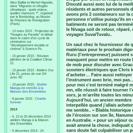
Alice Baillat et Michel Hignette,
Discuté aussi avec lui de la mei
dans "Migrants et réfugiés
résidents et autres personnels d
climatiques : quels enjeux,
quelles réponses ?", organisé
avons pris 2 containeurs sur la 
par le Bondyblog, au Musée
personne n’utilise puisqu’ils en
de l'Histoire de l'immigration
batiments ne seront pas terminé
(Paris)
le Nivaga soit de retour, réparé
- 13 mars 2015 : Projection de
voyages Suva/Tuvalu..
"Nuages au Paradis" et débat
dans le cadre d'un cycle de
séminaires sur
Un saut chez le fournisseur de q
"développement durable et
cinéma" à Science Po.
matériaux pour le prochain diges
Ruru (l’entrepreneur) puissent so
- 15 janvier 2015 : Réunion
manquent pour mettre en route 
plénière de la Coalition Climat
21
de mob pour discuter avec Grace
scooters électriques que Chris lui
- 13 janvier 2015 : Ateliers Our
Life 21, prises de vue 3/4
d’acheter… Faire aussi nettoyer 
avec 4D
l’instrument avec brio, moi pas
pour moi c’est terminé malgré mo
- 10 janvier 2015 :
Atelier
Manga de rentrée à la
mn, elle réussit à faire tourner 
Maison des Ensembles
sors, je m’arrête toutes les minu
- 8 janvier 2015 :
Charlie
Aujourd’hui, un ancien membre 
forever
interpellée quand j’allais achete
2014
me semble.. » Blabla historique
de l’érosion sur son île, Nanumea
- 6, 13 et 20 décembre 2014 :
en Australie. « pour un séjour o
ateliers Manga à la Maison
des Ensembles
avait amené la chose, indiquait qu
sans doute fait culpabiliser un
- 5 décembre 2014 : 24