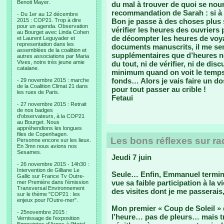
Benoit Mayer.
du mal à trouver de quoi se nour
recommandation de Sarah : si à mo
- Du 1er au 12 décembre
2015 : COP21. Trop à dire
Bon je passe à des choses plus
pour un agenda. Observation
vérifier les heures des ouvriers
au Bourget avec Linda Cohen
de décompter les heures de voya
et Laurent Leguyader et
representation dans les
documents manuscrits, il me sem
assemblées de la coalition et
supplémentaires que d’heures 
autres associations par Maria
Vives, notre très jeune amie
du tout, ni de vérifier, ni de dis
catalane.
minimum quand on voit le temp
fonds… Alors je vais faire un do
- 29 novembre 2015 : marche
de la Coalition Climat 21 dans
pour tout passer au crible !
les rues de Paris.
Fetaui
- 27 novembre 2015 : Retrait
de nos badges
d’observateurs, à la COP21
au Bourget. Nous
appréhendions les longues
files de Copenhagen.
Les bons réflexes sur ra
Personne encore sur les lieux.
En 3mn nous avions nos
Sesames.
Jeudi 7 juin
- 26 novembre 2015 - 14h30 :
Intervention de Gilliane Le
Seule… Enfin, Emmanuel termine
Gallic sur France Tv Outre-
vue sa faible participation à la v
mer Première dans l'émission
Transversal Environnement
des visites dont je me passerais
sur le thème "COP21 : les
enjeux pour l'Outre-mer".
Mon premier « Coup de Soleil » 
- 25novembre 2015 :
l’heure… pas de pleurs… mais t
Vernissage de l’exposition