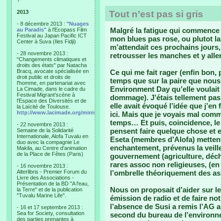
?"
2013
Tout n’est pas si gris
- 8 décembre 2013 :
"Nuages
Malgré la fatigue qui commence à
au Paradis"
à l'Ecopass Film
Festival au Japan Pacific ICT
mon blues pas rose, ou plutot la
Center à Suva (Iles Fidji)
m’attendait ces prochains jours,
- 28 novembre 2013 :
retrousser les manches et y all
"Changements climatiques et
droits des états" par Natacha
Bracq, avocate spécialisée en
Ce qui me fait rager (enfin bon, 
droit public et droits de
temps que sur la paire que nous
l'homme, en partenariat avec
Environment Day qu’elle voulait c
La Cimade, dans le cadre du
Festival Migrant'scène à
dommage). J’étais tellement pas
l'Espace des Diversités et de
elle avait évoqué l’idée que j’en
la Laïcité de Toulouse.
http://www.lacimade.org/minisites/migrantscene
ici. Mais que je voyais mal comm
temps… Et puis, coincidence, le
- 22 novembre 2013 :
pensent faire quelque chose et 
Semaine de la Solidarité
Internationale, Alofa Tuvalu en
Eseta (membres d’Alofa) metten
duo avec la compagnie Le
enchantement, prévenus la veill
Makila, au Centre d'animation
de la Place de Fêtes (Paris)
gouvernement (agriculture, déchet
rares assoc non religieuses, (en 
- 16 novembre 2013 :
Alterlibris - Premier Forum du
l’ombrelle théoriquement des a
Livre des Associations -
Présentation de la BD "A l'eau,
Nous on proposait d’aider sur le
la Terre" et de la publication
"Tuvalu Marine Life".
émission de radio et de faire no
l’absence de Susi a remis l’AG
- 16 et 17 septembre 2013 :
Sea for Society, consultation
second du bureau de l’environnem
des parties prenantes à