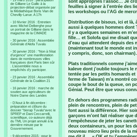
- 19 mars 2016 : participation
sont appropriés l’assoc… Je crois
de Gilliane Le Gallic à la
feuilles à signer à l’entrée des
projection-débat organisée par
les workshops ou l’AG de mercr
la Médiathèque Boris Vian de
Chevilly-Larue. A 17h
Distribution de bisous, ici et l
- 10 février 2016 : Entretien
avec Michel Delberghe pour
aussi à quelques hommes dont Toa
un portrait de Gilliane dans le
il y a quelques semaines en m’e
magazine de la CIMADE
fille… et Solofa qui me disait q
- 30 janvier 2016 : Assemblée
d’eau qui attendent depuis des
Générale d’Alofa Tuvalu
(maintenant tout le monde est i
- 30 janvier 2016 : “Non à l’état
y compris, donc, son chairman
d’urgence” une manifestation
dans de nombreuses villes
françaises dont Paris bien sûr
Plats traditionnels comme j’aime
. L’assemblée nous a
kaleve dont j’oublie toujours le 
empêchés d’y participer.
tentée par les petits homards et
- 23 janvier 2016 : Assemblée
ferme de Taiwan) m’a montré c
Générale de la Coalition 21
coupe le bout de la queue, on po
- 16 janvier 2016 : marche de
Génial. Peut être que vous con
soutien aux agriculteurs de
Notre Dame des Landes
En dehors des programmes radio
- D’Aout à fin décembre :
plein de rencontres, plein de pe
préparation et clôture du
font aussi la différence. Hier so
dossier “biorap Tuvalu“avec le
SPREP et Dani Ceccarrelli,
garçons m’ont fait réaliser que dé
scientifique, co-auteure déjà
l’empêcheuse de jeter les canette
du TML Un projet annulé à la
dernière minute par le
deux containeurs, un pour les d
Gouvernement.
nouveau micro lieu près de la mi
me dit il…. « OK et tu l’emmènera
- 9 décembre 2015 : pour le