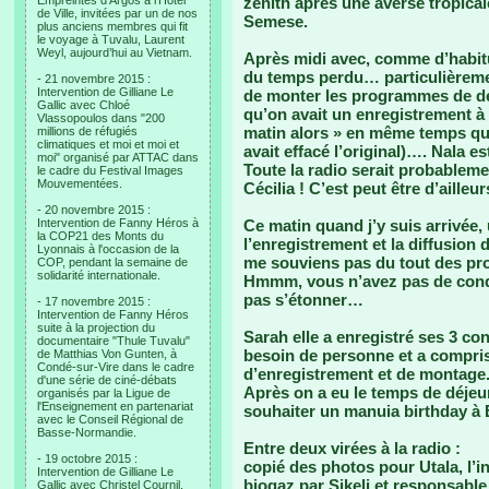
Empreintes d’Argos à l’Hotel
zénith après une averse tropica
de Ville, invitées par un de nos
Semese.
plus anciens membres qui fit
le voyage à Tuvalu, Laurent
Weyl, aujourd’hui au Vietnam.
Après midi avec, comme d’habitu
du temps perdu… particulièrement
- 21 novembre 2015 :
Intervention de Gilliane Le
de monter les programmes de de
Gallic avec Chloé
qu’on avait un enregistrement 
Vlassopoulos dans "200
matin alors » en même temps que
millions de réfugiés
climatiques et moi et moi et
avait effacé l’original)…. Nala
moi" organisé par ATTAC dans
Toute la radio serait probablement
le cadre du Festival Images
Mouvementées.
Cécilia ! C’est peut être d’aill
- 20 novembre 2015 :
Intervention de Fanny Héros à
Ce matin quand j’y suis arrivée, 
la COP21 des Monts du
l’enregistrement et la diffusion
Lyonnais à l'occasion de la
me souviens pas du tout des pr
COP, pendant la semaine de
solidarité internationale.
Hmmm, vous n’avez pas de condu
pas s’étonner…
- 17 novembre 2015 :
Intervention de Fanny Héros
suite à la projection du
Sarah elle a enregistré ses 3 con
documentaire "Thule Tuvalu"
besoin de personne et a compris
de Matthias Von Gunten, à
Condé-sur-Vire dans le cadre
d’enregistrement et de montage
d'une série de ciné-débats
Après on a eu le temps de déjeu
organisés par la Ligue de
l'Enseignement en partenariat
souhaiter un manuia birthday à E
avec le Conseil Régional de
Basse-Normandie.
Entre deux virées à la radio :
- 19 octobre 2015 :
copié des photos pour Utala, l’i
Intervention de Gilliane Le
biogaz par Sikeli et responsabl
Gallic avec Christel Cournil,