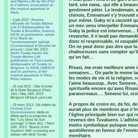
and Marine Life by the D'Ici
tard, une nana.. qui elle a bea
et d'ailleurs association at
the tropical aquarium in
gentiment péter. Le lendemain, a
Paris.
chinois, Emmanuel s’y trouvait a
jour même. Gaby m’a raconté qu’
- 4 juin 2013 :
Remise
officielle de Tuvalu Marine
un mec venu interpeller Emmanue
Life à l'Ambassadeur de
Gaby la police est intervenue… P
Tuvalu à Bruxelles, Unesco,
UICN, et partenaires, suivie
revanche, il n’avait pas demandé 
d'un Mardi de
donc ni responsable, ni coupabl
l'environnement spécial
. -
(
Communiqué
et
Dossier de
On ne peut donc pas dire que la
presse
) /
June 4th, 2013:
chaleureuses sans compter qu’il 
Alofa Tuvalu hands the
qu’on fait…
Tuvalu Marine Life
publication to Tine Leuelu,
Ambassador of Tuvalu to
Risasi, ma vraie meilleure amie i
Belgium, to IUCN, UNESCO
and its partners, at the
semaines… On parle le meme la
tropical aquarium in Paris.
-
les modes de vie et la religion, 
Press release
l’aime beaucoup.. Avec Semese,
- 26 mai 2013 : Vide-Grenier
spirituelle encore qu’avec Risa
de la Butte Bergeyre (Paris
paranormaux…. Semese lui, cro
19e) /
May 26th, 2013:
Bergeyre hill back yard sale.
A propos de croire en, de foi, de
- 29 mars 2013: 19e édition du
Festival Ciné
aurait plus de membres que n’im
Environnement
, Alofa en
l’église principale bien sur qui
débat après la projection du
revenus des Tuvaluens. L’adhésio
film, "Les bêtes du Sud
sauvage" à Sées (61). /
Mars
moins symbolique puisque nous
29th, 2013: "Beasts of the
quotidienne en faveur de l’env
Southern Wild" screening and
debate with Alofa Tuvalu.
monétaire.