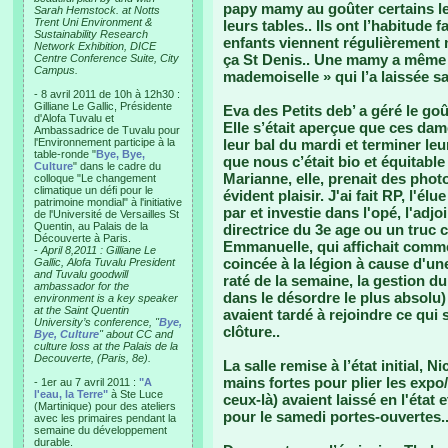
papy mamy au goûter certains les
Sarah Hemstock. at Notts
Trent Uni Environment &
leurs tables.. Ils ont l’habitude f
Sustainability Research
enfants viennent régulièrement 
Network Exhibition, DICE
ça St Denis.. Une mamy a même e
Centre Conference Suite, City
Campus.
mademoiselle » qui l’a laissée sa
- 8 avril 2011 de 10h à 12h30 :
Gilliane Le Gallic, Présidente
Eva des Petits deb’ a géré le go
d'Alofa Tuvalu et
Elle s’était aperçue que ces dam
Ambassadrice de Tuvalu pour
l'Environnement participe à la
leur bal du mardi et terminer le
table-ronde "
Bye, Bye,
que nous c’était bio et équitab
Culture
" dans le cadre du
Marianne, elle, prenait des photo
colloque "Le changement
climatique un défi pour le
évident plaisir. J'ai fait RP, l'
patrimoine mondial" à l'initiative
par et investie dans l'opé, l'adj
de l'Université de Versailles St
Quentin, au Palais de la
directrice du 3e age ou un truc 
Découverte à Paris.
Emmanuelle, qui affichait comme 
-
April 8,2011 : Gilliane Le
coincée à la légion à cause d'un
Gallic, Alofa Tuvalu President
and Tuvalu goodwill
raté de la semaine, la gestion d
ambassador for the
dans le désordre le plus absolu)
environment is a key speaker
at the Saint Quentin
avaient tardé à rejoindre ce qui
University’s conference, "
Bye,
clôture..
Bye, Culture
" about CC and
culture loss at the Palais de la
Decouverte, (Paris, 8e).
La salle remise à l’état initial,
mains fortes pour plier les expo/
- 1er au 7 avril 2011 :
"A
l'eau, la Terre"
à Ste Luce
ceux-là) avaient laissé en l'état 
(Martinique) pour des ateliers
pour le samedi portes-ouvertes..
avec les primaires pendant la
semaine du développement
durable.