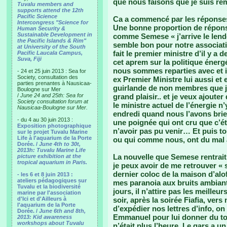
que nous faisons que je suis r
Tuvalu members and
supports attend the 12th
Pacific Science
Ca a commencé par les réponses 
Intercongress "Science for
Une bonne proportion de répon
Human Security &
Sustainable Development in
comme Semese « j’arrive le lend
the Pacific Islands & Rim"
semble bon pour notre associati
at University of the South
fait le premier ministre d’il y a
Pacific Laucala Campus,
Suva, Fiji
cet aprem sur la politique éner
nous sommes reparties avec et 
- 24 et 25 juin 2013 : Sea for
Society, consultation des
ex Premier Ministre lui aussi et 
parties prenantes à Nausicaa-
guirlande de non membres que je
Boulogne sur Mer
/
June 24 and 25th: Sea for
grand plaisir.. et je veux ajoute
Society consultation forum at
le ministre actuel de l’énergie 
Nausicaa-Boulogne sur Mer.
endredi quand nous l’avons brief
- du 4 au 30 juin 2013 :
une poignée qui ont cru que c’ét
Exposition photographique
n’avoir pas pu venir… Et puis to
sur le projet Tuvalu Marine
Life à l'aquarium de la Porte
ou qui comme nous, ont du mal
Dorée. /
June 4th to 30t,
2013h: Tuvalu Marine Life
La nouvelle que Semese rentrait
picture exhibition at the
tropical aquarium in Paris.
je peux avoir de me retrouver « 
dernier coloc de la maison d’al
- les 6 et 8 juin 2013 :
ateliers pédagogiques sur
mes paranoia aux bruits ambian
Tuvalu et la biodiversité
jours, il n’attire pas les meill
marine par l'association
d'Ici et d'Ailleurs à
soir, après la soirée Fiafia, ver
l'aquarium de la Porte
d’expédier nos lettres d’info, o
Dorée. /
June 6th and 8th,
Emmanuel pour lui donner du to
2013: Kid awareness
workshops about Tuvalu
n’était plus l’heure. Le gars a u