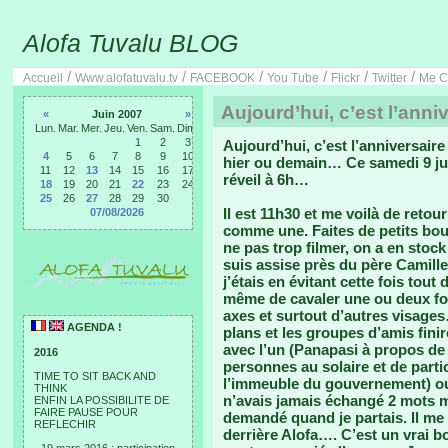
Alofa Tuvalu BLOG
/
/
/
/
/
/
Accueil
Www.alofatuvalu.tv
FACEBOOK
You Tube
Flickr
Twitter
Me C
Aujourd’hui, c’est l’anni
«
Juin 2007
»
Lun.
Mar.
Mer.
Jeu.
Ven.
Sam.
Dim.
1
2
3
Aujourd’hui, c’est l’anniversaire
4
5
6
7
8
9
10
hier ou demain… Ce samedi 9 ju
11
12
13
14
15
16
17
réveil à 6h…
18
19
20
21
22
23
24
25
26
27
28
29
30
Il est 11h30 et me voilà de retou
07/08/2026
comme une. Faites de petits bout
ne pas trop filmer, on a en stock
suis assise près du père Camille
j’étais en évitant cette fois to
même de cavaler une ou deux foi
axes et surtout d’autres visage
AGENDA !
plans et les groupes d’amis fin
avec l’un (Panapasi à propos de 
2016
personnes au solaire et de parti
TIME TO SIT BACK AND
l’immeuble du gouvernement) ou
THINK
n’avais jamais échangé 2 mots m
ENFIN LA POSSIBILITE DE
FAIRE PAUSE POUR
demandé quand je partais. Il me s
REFLECHIR
derrière Alofa…. C’est un vrai 