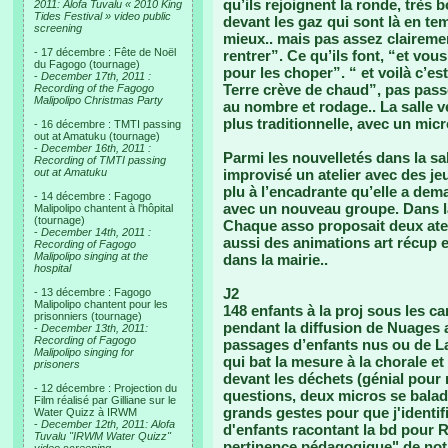
qu’ils rejoignent la ronde, très 
2011: Alofa Tuvalu « 2010 King
Tides Festival » video public
devant les gaz qui sont là en t
screening
mieux.. mais pas assez claireme
- 17 décembre : Fête de Noël
rentrer”. Ce qu’ils font, “et v
du Fagogo (tournage)
pour les choper”. “ et voilà c’es
-
December 17th, 2011 :
Terre crève de chaud”, pas pass
Recording of the Fagogo
Malipolipo Christmas Party
au nombre et rodage.. La salle ven
plus traditionnelle, avec un micr
- 16 décembre : TMTI passing
out at Amatuku (tournage)
-
December 16th, 2011 :
Parmi les nouvelletés dans la sal
Recording of TMTI passing
out at Amatuku
improvisé un atelier avec des je
plu à l’encadrante qu’elle a dem
- 14 décembre : Fagogo
avec un nouveau groupe. Dans l
Malipolipo chantent à l'hôpital
(tournage)
Chaque asso proposait deux ateli
-
December 14th, 2011 :
aussi des animations art récup e
Recording of Fagogo
Malipolipo singing at the
dans la mairie..
hospital
J2
- 13 décembre : Fagogo
Malipolipo chantent pour les
148 enfants à la proj sous les 
prisonniers (tournage)
pendant la diffusion de Nuages a
-
December 13th, 2011:
Recording of Fagogo
passages d’enfants nus ou de Las
Malipolipo singing for
qui bat la mesure à la chorale 
prisoners
devant les déchets (génial pour 
- 12 décembre : Projection du
questions, deux micros se baladai
Film réalisé par Gilliane sur le
grands gestes pour que j'identifie 
Water Quizz à IRWM
-
December 12th, 2011: Alofa
d'enfants racontant la bd pour R
Tuvalu "IRWM Water Quizz"
pertinence pédagogique" de notre