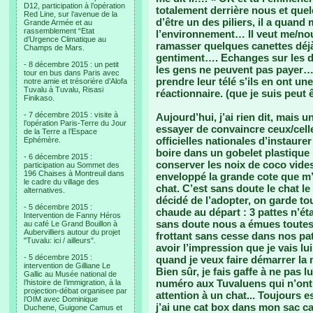
D12, participation à l’opération
totalement derrière nous et quelqu
Red Line, sur l’avenue de la
d’être un des piliers, il a qua
Grande Armée et au
rassemblement “Etat
l’environnement… Il veut me/nous
d’Urgence Climatique au
ramasser quelques canettes déjà
Champs de Mars.
gentiment…. Echanges sur les d
- 8 décembre 2015 : un petit
les gens ne peuvent pas payer… »
tour en bus dans Paris avec
prendre leur télé s’ils en ont u
notre amie et trésorière d’Alofa
Tuvalu à Tuvalu, Risasi
réactionnaire. (que je suis peut ê
Finikaso.
- 7 décembre 2015 : visite à
Aujourd’hui, j’ai rien dit, mais 
l’opération Paris-Terre du Jour
essayer de convaincre ceux/cell
de la Terre a l’Espace
officielles nationales d’instaure
Ephémère.
boire dans un gobelet plastique
- 6 décembre 2015 :
conserver les noix de coco vides
participation au Sommet des
196 Chaises à Montreuil dans
enveloppé la grande cote que m’
le cadre du village des
chat. C’est sans doute le chat le
alternatives.
décidé de l’adopter, on garde to
- 5 décembre 2015 :
chaude au départ : 3 pattes n’ét
Intervention de Fanny Héros
sans doute nous a émues toutes l
au café Le Grand Bouillon à
Aubervilliers autour du projet
frottant sans cesse dans nos pat
"Tuvalu: ici / ailleurs".
avoir l’impression que je vais l
- 5 décembre 2015 :
quand je veux faire démarrer la
intervention de Gilliane Le
Bien sûr, je fais gaffe à ne pas 
Gallic au Musée national de
numéro aux Tuvaluens qui n’ont p
l’histoire de l’immigration, à la
projection-débat organisee par
attention à un chat... Toujours e
l’OIM avec Dominique
j’ai une cat box dans mon sac 
Duchene, Guigone Camus et