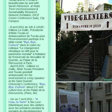
Tuvalu and AT’s small is
beautiful plan by and with
Sarah Hemstock. at Notts
Trent Uni Environment &
Sustainability Research
Network Exhibition, DICE
Centre Conference Suite, City
Campus.
- 8 avril 2011 de 10h à 12h30 :
Gilliane Le Gallic, Présidente
d'Alofa Tuvalu et
Ambassadrice de Tuvalu pour
l'Environnement participe à la
table-ronde "
Bye, Bye,
Culture
" dans le cadre du
colloque "Le changement
climatique un défi pour le
patrimoine mondial" à l'initiative
de l'Université de Versailles St
Quentin, au Palais de la
Découverte à Paris.
-
April 8,2011 : Gilliane Le
Gallic, Alofa Tuvalu President
and Tuvalu goodwill
ambassador for the
environment is a key speaker
at the Saint Quentin
University’s conference, "
Bye,
Bye, Culture
" about CC and
culture loss at the Palais de la
Decouverte, (Paris, 8e).
- 1er au 7 avril 2011 :
"A
l'eau, la Terre"
à Ste Luce
(Martinique) pour des ateliers
avec les primaires pendant la
semaine du développement