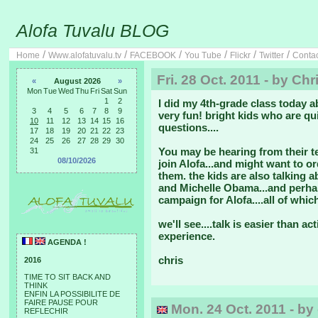
Alofa Tuvalu BLOG
/
/
/
/
/
/
Home
Www.alofatuvalu.tv
FACEBOOK
You Tube
Flickr
Twitter
Conta
Fri. 28 Oct. 2011 - by Ch
«
August 2026
»
Mon
Tue
Wed
Thu
Fri
Sat
Sun
1
2
I did my 4th-grade class today 
3
4
5
6
7
8
9
very fun! bright kids who are qui
10
11
12
13
14
15
16
questions....
17
18
19
20
21
22
23
24
25
26
27
28
29
30
You may be hearing from their t
31
08/10/2026
join Alofa...and might want to o
them. the kids are also talking 
and Michelle Obama...and perhap
campaign for Alofa....all of whi
we'll see....talk is easier than ac
experience.
AGENDA !
chris
2016
TIME TO SIT BACK AND
THINK
ENFIN LA POSSIBILITE DE
FAIRE PAUSE POUR
Mon. 24 Oct. 2011 - by 
REFLECHIR