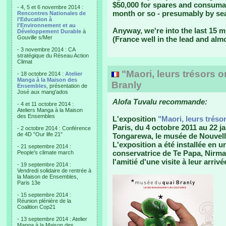
$50,000 for spares and consumab
- 4, 5 et 6 novembre 2014 :
month or so - presumably by se
Rencontres Nationales de
l'Education à
l'Environnement et au
Anyway, we're into the last 15 
Développement Durable
à
Gouville s/Mer
(France well in the lead and alm
- 3 novembre 2014 : CA
stratégique du Réseau Action
Climat
"Maori, leurs trésors 
- 18 octobre 2014 :
Atelier
Manga à la Maison des
Branly
Ensembles
, présentation de
José aux mang'ados
Alofa Tuvalu recommande:
- 4 et 11 octobre 2014 :
Ateliers Manga à la Maison
des Ensembles
L'exposition
"Maori, leurs tréso
Paris, du 4 octobre 2011 au 22 j
- 2 octobre 2014 : Conférence
de 4D "Our life 21"
Tongarewa, le musée de Nouvell
L'exposition a été installée en u
- 21 septembre 2014 :
conservatrice de Te Papa, Nirmal
People's climate march
l'amitié d'une visite à leur arrivé
- 19 septembre 2014 :
Vendredi solidaire de rentrée à
la Maison de Ensembles,
Paris 13e
- 15 septembre 2014 :
Réunion plénière de la
Coalition Cop21
- 13 septembre 2014 : Atelier
Manga à la Maison des