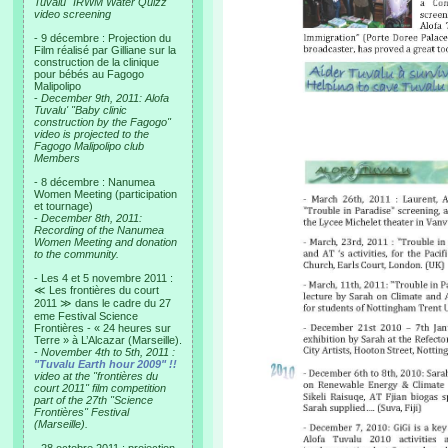
Tuvalu "IRWM Water Quizz"
video screening
- 9 décembre : Projection du
Film réalisé par Gilliane sur la
construction de la clinique
pour bébés au Fagogo
Malipolipo
-
December 9th, 2011: Alofa
Tuvalu' "Baby clinic
construction by the Fagogo"
video is projected to the
Fagogo Malipolipo club
Members
- 8 décembre : Nanumea
Women Meeting (participation
et tournage)
-
December 8th, 2011:
Recording of the Nanumea
Women Meeting and donation
to the community.
- Les 4 et 5 novembre 2011 :
≪ Les frontières du court
2011 ≫ dans le cadre du 27
eme Festival Science
Frontières - « 24 heures sur
Terre » à L’Alcazar (Marseille).
-
November 4th to 5th, 2011 :
"Tuvalu Earth hour 2009" !!
video at the "frontières du
court 2011" film competition
part of the 27th "Science
Frontières" Festival
(Marseille).