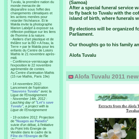
(Samoa)
Tuvalu, la première nation du
monde menacée de
After a special funeral service 
disparaître sous l’effet des
to fly back to Tuvalu with the co
changements climatiques et
les actions menées pour
island of birth, where funerals w
retarder l’échéance. Et le
Makila invite la photographe
Marion Labéjof à exposer sa
By elections will be organized f
réflexion poétique sur les liens
Parliament.
de l’homme à la nature.
- Ateliers d’art plastique et de
théâtre sur la BD « A l’eau, la
Our thoughts go to his family an
Terre » par le Makila pour les
enfants du Centre de Loisirs
Mathis le 21 novembre après-
Alofa Tuvalu
midi.
- Conférence-vernissage de
l’exposition le 22 novembre
agrémentée de contes.
Au Centre d’animation Mathis
Alofa Tuvalu 2011 newsl
(15 rue Mathis, Paris 19e)
- 14 novembre 2012:
Lancement de l'opération
"Sauvons Tuvalu"
avec la
Ligue de l'Enseignement
- November 14th, 2012 :
Lauching day of
"Let's save
Tuvalu"
, a project with la
Ligue de l'Enseignement
- 19 octobre 2012: Projection
de "
Nuages au Paradis
"
suivie d'un débat, à l'initiative
du Point Info Energie de
Vendée dans le cadre de la
Fête de l'Energie
de l'île