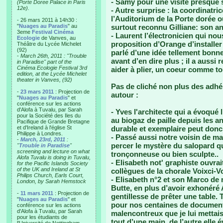
- Samy pour une visite presque
(Porte Doree Palace in Paris
12e).
- Autre surprise : la coordinatri
l’Auditorium de la Porte dorée où
- 26 mars 2011 à 14h30 :
"
Nuages au Paradis
" au
surtout reconnu Gilliane: son an
3eme
Festival Cinéma
- Laurent l’électronicien qui nou
Ecologie
de Vanves, au
proposition d’Orange d’installer
Théâtre du Lycée Michelet
(92)
parlé d’une idée tellement bonne
-
March 26th, 2011 : "Trouble
avant d’en dire plus ; il a auss
in Paradise" part of the
Cinéma Ecologie Festival 3rd
aider à plier, un coeur comme to
edition, at the Lycée Michelet
theater in Vanves, (92)
Pas de cliché non plus des adhér
-
23 mars 2011
: Projection de
autour :
"
Nuages au Paradis
" et
conférence sur les actions
d'Alofa à Tuvalu, par Sarah
- Yves l'architecte qui a évoqué 
pour la Société des Iles du
au biogaz de paille depuis les a
Pacifique de Grande Bretagne
et d'Ireland à l'église St
durable et exemplaire peut donc a
Philippe à Londres.
- Passé aussi notre voisin de ma
-
March, 23rd, 2011
:
percer le mystère du salopard q
"
Trouble in Paradise
"
screening and lecture on what
tronçonneuse ou bien sculpte..
Alofa Tuvalu is doing in Tuvalu,
- Elisabeth not' graphiste ouvra
for the Pacific Islands Society
of the UK and Ireland at St
collègues de la chorale Voixci-Vo
Philips Church, Earls Court,
- Elisabeth n°2 et son Marco de 
London, by Sarah Hemstock
Butte, en plus d’avoir exhonéré 
-
11 mars 2011
: Projection de
gentillesse de prêter une table. T
"
Nuages au Paradis
" et
pour nos centaines de documen
conférence sur les actions
d'Alofa à Tuvalu, par Sarah
malencontreux que je lui mettais 
pour les étudiants de
tout d’une main, de l’autre elle 