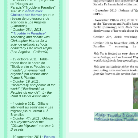
- 28 octobre 2011 : projection
de "Nuages au
Paradis"/"Trouble in Paradise"
suivi d'un
débat avec
Christopher Horner
pour un
réseau de professeurs de
sciences à Los Angeles
(Californie).
-
October 28th, 2011 :
"
"Trouble in Paradise"
screening and debate with
Christopher Horner for a
science network schools
headed by Lisa Niver Rajna.
(Los Angeles - California).
- 19 octobre 2011 : Table-
ronde dans le cadre de
"Biodiversité et Peuples du
monde", un événement
organisé par l'association
Plante & Planète.
-
October 19, 2011 :
"Biodiversity and people of the
world" ("Biodiversité et
Peuples du monde"), by the
Plant & Planet Association.
- 4 octobre 2011 : Gilliane
intervient au séminaire « Les
migrant(e)s du climat », à
Bruxelles
-
October 4th, 2011 : Gilliane
is a keyspeaker at the
"Climate Migrants" seminar in
Brussels
- 10 septembre 2011 :
Forum