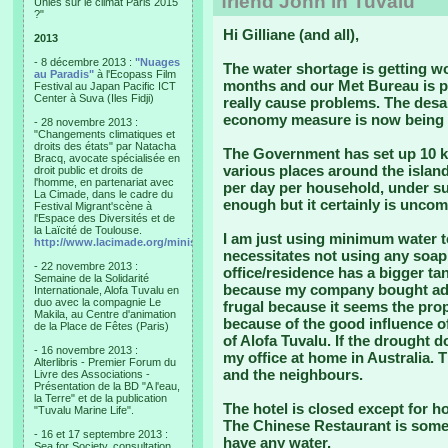
friend John in Tuvalu
Unies sur le climat Paris 2015
?"
Hi Gilliane (and all),
2013
- 8 décembre 2013 :
"Nuages
The water shortage is getting wor
au Paradis"
à l'Ecopass Film
months and our Met Bureau is pr
Festival au Japan Pacific ICT
Center à Suva (Iles Fidji)
really cause problems. The desal
economy measure is now being 
- 28 novembre 2013 :
"Changements climatiques et
droits des états" par Natacha
The Government has set up 10 kil
Bracq, avocate spécialisée en
various places around the island
droit public et droits de
l'homme, en partenariat avec
per day per household, under su
La Cimade, dans le cadre du
enough but it certainly is uncom
Festival Migrant'scène à
l'Espace des Diversités et de
la Laïcité de Toulouse.
I am just using minimum water t
http://www.lacimade.org/minisites/migrantscene
necessitates not using any soap
- 22 novembre 2013 :
office/residence has a bigger t
Semaine de la Solidarité
because my company bought addit
Internationale, Alofa Tuvalu en
duo avec la compagnie Le
frugal because it seems the pro
Makila, au Centre d'animation
because of the good influence o
de la Place de Fêtes (Paris)
of Alofa Tuvalu. If the drought d
- 16 novembre 2013 :
my office at home in Australia. T
Alterlibris - Premier Forum du
and the neighbours.
Livre des Associations -
Présentation de la BD "A l'eau,
la Terre" et de la publication
The hotel is closed except for h
"Tuvalu Marine Life".
The Chinese Restaurant is some
- 16 et 17 septembre 2013 :
have any water.
Sea for Society, consultation