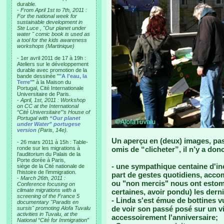
durable.
-
From April 1st to 7th, 2011 :
For the national week for
sustainable development in
Ste Luce , "Our planet under
water " comic book is used as
a tool for the kids awareness
workshops (Martinique)
- 1er avril 2011 de 17 à 19h :
Ateliers sur le développement
durable avec promotion de la
bande dessinée "
"A l'eau, la
Terre"
" à la Maison du
Portugal, Cité Internationale
Universitaire de Paris.
-
April, 1st, 2011 : Workshop
on CC at the International
“Cité Universitaire”’s House of
Portugal with
“Our planet
under Water” portugese
version
(Paris, 14e).
Un aperçu en (deux) images, pas
- 26 mars 2011 à 15h : Table-
ronde sur les migrations à
omis de “clicheter”, il n’y a don
l’auditorium du Palais de la
Porte dorée à Paris,
- une sympathique centaine d'inc
siège de la Cité nationale de
l’histoire de l’immigration.
part de gestes quotidiens, acco
-
March 26th, 2011 :
ou "non mercis" nous ont estoma
Conference focusing on
climate migrations with a
certaines, avoir pondu) les derni
screening of the France 5
- Linda s'est émue de bottines v
documentary "Paradis en
de voir son passé posé sur un vi
sursis" promoting Alofa Tuvalu
activities in Tuvalu, at the
accessoirement l'anniversaire;
National “Cité for Immigration”