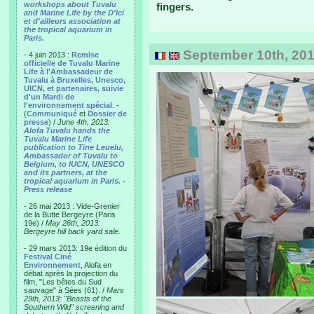
workshops about Tuvalu
fingers.
and Marine Life by the D'Ici
et d'ailleurs association at
the tropical aquarium in
Paris.
September 10th, 201
- 4 juin 2013 :
Remise
officielle de Tuvalu Marine
Life à l'Ambassadeur de
Tuvalu à Bruxelles, Unesco,
UICN, et partenaires, suivie
d'un Mardi de
l'environnement spécial
. -
(
Communiqué
et
Dossier de
presse
) /
June 4th, 2013:
Alofa Tuvalu hands the
Tuvalu Marine Life
publication to Tine Leuelu,
Ambassador of Tuvalu to
Belgium, to IUCN, UNESCO
and its partners, at the
tropical aquarium in Paris.
-
Press release
- 26 mai 2013 : Vide-Grenier
de la Butte Bergeyre (Paris
19e) /
May 26th, 2013:
Bergeyre hill back yard sale.
- 29 mars 2013: 19e édition du
Festival Ciné
Environnement
, Alofa en
débat après la projection du
film, "Les bêtes du Sud
sauvage" à Sées (61). /
Mars
29th, 2013: "Beasts of the
Southern Wild" screening and