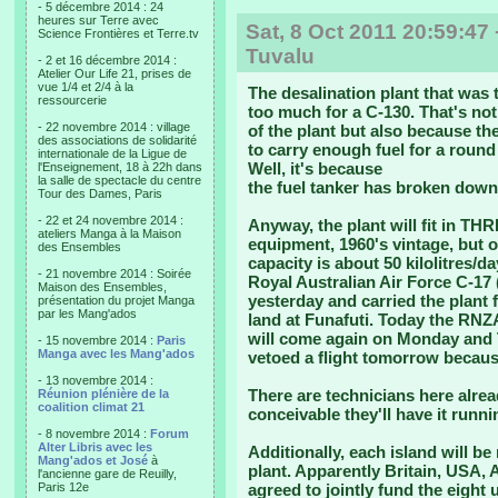
- 5 décembre 2014 : 24
heures sur Terre avec
Sat, 8 Oct 2011 20:59:47 
Science Frontières et Terre.tv
Tuvalu
- 2 et 16 décembre 2014 :
Atelier Our Life 21, prises de
vue 1/4 et 2/4 à la
The desalination plant that was 
ressourcerie
too much for a C-130. That's not
- 22 novembre 2014 : village
of the plant but also because the
des associations de solidarité
to carry enough fuel for a round 
internationale de la Ligue de
Well, it's because
l'Enseignement, 18 à 22h dans
la salle de spectacle du centre
the fuel tanker has broken down
Tour des Dames, Paris
- 22 et 24 novembre 2014 :
Anyway, the plant will fit in THR
ateliers Manga à la Maison
equipment, 1960's vintage, but o
des Ensembles
capacity is about 50 kilolitres/da
- 21 novembre 2014 : Soirée
Royal Australian Air Force C-17 
Maison des Ensembles,
yesterday and carried the plant 
présentation du projet Manga
par les Mang'ados
land at Funafuti. Today the RNZAF
will come again on Monday and 
- 15 novembre 2014 :
Paris
Manga avec les Mang'ados
vetoed a flight tomorrow becaus
- 13 novembre 2014 :
There are technicians here alrea
Réunion plénière de la
coalition climat 21
conceivable they'll have it runni
- 8 novembre 2014 :
Forum
Alter Libris avec les
Additionally, each island will b
Mang'ados et José
à
plant. Apparently Britain, USA,
l'ancienne gare de Reuilly,
Paris 12e
agreed to jointly fund the eight 