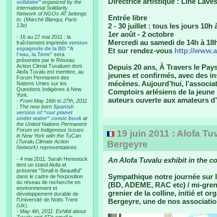
Directrice artistique : Line Lave
solidaire"
organized by the
International Solidarity
Network of NGOs AT belongs
Entrée libre
to. (Marché Blanqui, Paris
2 - 30 juillet : tous les jours 10h
13e)
1er août - 2 octobre
- 16 au 27 mai 2011 : la
Mercredi au samedi de 14h à 18
fraîchement imprimée
version
espagnole de la BD "A
Et sur rendez-vous
http://www.
l'eau, la Terre"
sera
présentée par le Réseau
Action Climat Tuvaluen dont
Depuis 20 ans, À Travers le Pay
Alofa Tuvalu est membre, au
jeunes et confirmés, avec des in
Forum Permanent des
mécènes. Aujourd’hui, l’associat
Nations Unies sur les
Questions Indigènes à New
Comptoirs arlésiens de la jeune
York.
auteurs ouverte aux amateurs d
-
From May 16th to 27th, 2011
: The new born
Spanish
version of “our planet
under water” comic book
at
the United Nations Permanent
Forum on Indigenous Issues
19 juin 2011 : Alofa Tu
in New York with the TuCan
(Tuvalu Climate Action
Bergeyre
Network) representatives.
- 4 mai 2011: Sarah Hemstock
An Alofa Tuvalu exhibit in the co
tient un stand Alofa et
présente "Small is Beautiful"
Sympathique notre journée sur l
dans le cadre de l'exposition
du réseau de recherche en
(BD, ADEME, RAC etc) / mi-grenie
environnement et
grenier de la colline, initié et o
développement durable de
l'Université de Notts Trent
Bergeyre, une de nos associatio
(Uk).
-
May 4th, 2011: Exhibit about