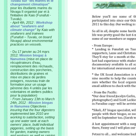
Tuvalu sur "les marins et le
changement climatique"
pour les étudiants marins du
Nivaga II organisé par et à
l'initiative de Kaio (Funafuti -
Tuvalu).
-
April 4th, 2012 :
Workshop
about "seafarers and
climate change"
by Kaio with
seafarers and trainees
(Funafuti – Tuvalu, on board
Nivaga) about environmental
practices on vessels.
- Du 17 janvier au 24 mars
2012:
Mission biogaz à
Nanumea
(mise en place de
récupérateurs d'eau,
remplacement des réchauds,
construction des porcheries,
distributions de graines et
mise en place de jardins
potagers, nouveau train de
formation pour un usage
pérenne des 4 unités par les
volontaires et ateliers publics
pour la population)
-
From January 13th to March
24th, 2012 :
Mission biogas
in Nanumea
Objectives :
insuring that the four digesters
implemented late 2010 are
working to satisfaction, setting
up one water tank at each
owners' place, build individual
piggeries, setting up the basis
for garden, training owners
and workers as well as raising