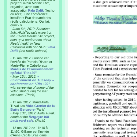
projet "Tuvalu Marine Life",
organise, avec son
association
Pala Dalik
(l’écho
du récif), une conférence
intitulée « Etat de santé des
récifs calédoniens: Qui fait
quoi ? »
-
June 6th, 2012: Sandrine
Job, AlofaTuvalu’s expert on
the Tuvalu Marine Life project,
sets up a conference about
Reefs’ health in New
Caledonia with her NGO:
Pala
Dalik
(the reef’s echoes).
- 15 mai 2012: Gilliane est
l'invitée de Patricia Ricard et
Marie-Pierre Cabello aux
Mardis de l'Environnement
spécial "Rio+20"
-
May 15th, 2012:
«
Environment on Tuesday »
conference on “Rio +20”
with screening of some of the
video shot during the last
missions. (Paris)
- 13 mai 2012: stand Alofa
Tuvalu au
Vide-Grenier de la
Butte Bergeyre
(Paris)
-
May 13th, 2012: Alofa Tuvalu
booth at the
Bergeyre hill
back yard sale
. (Paris)
- 13 mai 2012 de 11h10 à
11h30: Gilliane est l'invitée
d'Anne Cécile Bras dans