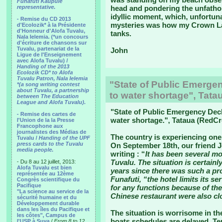
Funafuti Kaupule
representative.
head and pondering the unfathom
idyllic moment, which, unfortuna
- Remise du CD 2013
mysteries was how my Crown Lag
d'Ecolozik* à la Présidente
d'Honneur d'Alofa Tuvalu,
tanks.
Nala Ielemia. (*un concours
d'écriture de chansons sur
Tuvalu, partenariat de la
John
Ligue de l'Enseignement
avec Alofa Tuvalu) /
Handing of the 2013
Ecolozik CD* to Alofa
Tuvalu Patron, Nala Ielemia
"State of Public Emerge
*(a song writing contest
about Tuvalu, a partnership
to water shortage", Tata
between The Education
League and Alofa Tuvalu).
"
State of Public Emergency Decl
- Remise des cartes de
water shortage.
", Tataua (RedCr
l'Union de la la Presse
Francophone aux
journalistes des Médias de
The country is experiencing one 
Tuvalu /
Handing of the UPF
press cards to the Tuvalu
On September 18th, our friend J
media people.
writing : “
It has been several mo
Tuvalu. The situation is certainl
- Du 8 au 12 juillet, 2013:
Alofa Tuvalu est bien
years since there was such a pro
représentée au 12ème
Funafuti, “the hotel limits its s
Congrès scientifique du
Pacifique
for any functions because of th
"La science au service de la
Chinese restaurant were also cl
sécurité humaine et du
Développement durable
dans les îles du Pacifique et
The situation is worrisome in the
les côtes", Campus de
boats schedules are delayed. Te
l'USP à Suva
/
From 8 to 12