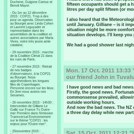
Duchene, Guigone Camus et
fifteen occupants should get a 
Benoit Mayer.
litres per day split fifteen (or m
- Du 1er au 12 décembre
2015 : COP21. Trop à dire
I also heard that the Meteorologi
pour un agenda. Observation
au Bourget avec Linda Cohen
until January. Gilliane – is it 
et Laurent Leguyader et
situation might be more comfort
representation dans les
situation develops. I’ll keep you
assemblées de la coalition et
autres associations par Maria
Vives, notre très jeune amie
We had a good shower last nigh
catalane.
- 29 novembre 2015 : marche
de la Coalition Climat 21 dans
les rues de Paris.
- 27 novembre 2015 : Retrait
Mon. 17 Oct. 2011 13:3
de nos badges
d’observateurs, à la COP21
our friend John in Tuval
au Bourget. Nous
appréhendions les longues
files de Copenhagen.
I have good news and bad news
Personne encore sur les lieux.
Firstly, the good news. Fortuna
En 3mn nous avions nos
Sesames.
commonsense prevailed, allowin
outside working hours.
- 26 novembre 2015 - 14h30 :
Intervention de Gilliane Le
And now the bad news. The NZ d
Gallic sur France Tv Outre-
a three day delay while new part
mer Première dans l'émission
Transversal Environnement
sur le thème "COP21 : les
enjeux pour l'Outre-mer".
- 25novembre 2015 :
Sat. 15 Oct. 2011 12:21 "