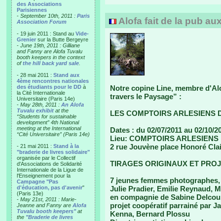
des Associations
Parisiennes
-
September 10th, 2011 :
Paris
Alofa fait de la pub au
Association Forum
- 19 juin 2011 : Stand au
Vide-
Grenier
sur la Butte Bergeyre
-
June 19th, 2011 : Gilliane
and Fanny are Alofa Tuvalu
booth keepers in the context
of
the hill back yard sale
.
- 28 mai 2011 :
Stand aux
4ème rencontres nationales
des étudiants pour le DD
à
Notre copine Line, membre d'Alo
la Cité Internationale
travers le Paysage” :
Universitaire (Paris 14e)
-
May 28th, 2011 :
An Alofa
Tuvalu exhibit
at the
LES COMPTOIRS ARLESIENS 
“Students for sustainable
development” 4th National
meeting at the International
Dates : du 02/07/2011 au 02/10/2
“Cité Universitaire” (Paris 14e)
Lieu: COMPTOIRS ARLESIENS
2 rue Jouvène place Honoré Clai
- 21 mai 2011 :
Stand à la
"braderie de livres solidaire"
organisée par le Collectif
TIRAGES ORIGINAUX ET PROJ
d'Associations de Solidarité
Internationale de la Ligue de
l'Enseignement pour la
7 jeunes femmes photographes, 
Campagne "Pas
d'éducation, pas d'avenir
"
Julie Pradier, Emilie Reynaud, M
(Paris 13e)
en compagnie de Sabine Delcou
-
May 21st, 2011 : Marie-
projet coopératif parrainé par 
Jeanne and Fanny are
Alofa
Tuvalu booth keepers"
at
Kenna, Bernard Plossu
the
"Braderie de livres