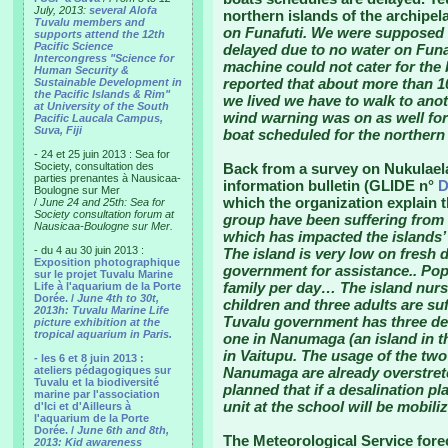
July, 2013:
several Alofa
northern islands of the archipel
Tuvalu members and
on Funafuti. We were supposed 
supports attend the 12th
Pacific Science
delayed due to no water on Funaf
Intercongress "Science for
machine could not cater for the 
Human Security &
reported that about more than 1
Sustainable Development in
the Pacific Islands & Rim"
we lived we have to walk to an
at University of the South
wind warning was on as well for
Pacific Laucala Campus,
Suva, Fiji
boat scheduled for the northern 
- 24 et 25 juin 2013 : Sea for
Society, consultation des
Back from a survey on Nukulael
parties prenantes à Nausicaa-
information bulletin (GLIDE n°
D
Boulogne sur Mer
which the organization explain 
/
June 24 and 25th: Sea for
Society consultation forum at
group have been suffering from l
Nausicaa-Boulogne sur Mer.
which has impacted the islands
- du 4 au 30 juin 2013 :
The island is very low on fresh 
Exposition photographique
government for assistance.. Popu
sur le projet Tuvalu Marine
family per day… The island nurs
Life à l'aquarium de la Porte
Dorée. /
June 4th to 30t,
children and three adults are s
2013h: Tuvalu Marine Life
Tuvalu government has three desa
picture exhibition at the
tropical aquarium in Paris.
one in Nanumaga (an island in t
in Vaitupu. The usage of the two
- les 6 et 8 juin 2013 :
ateliers pédagogiques sur
Nanumaga are already overstretch
Tuvalu et la biodiversité
planned that if a desalination pl
marine par l'association
unit at the school will be mobili
d'Ici et d'Ailleurs à
l'aquarium de la Porte
Dorée. /
June 6th and 8th,
The Meteorological Service fore
2013: Kid awareness