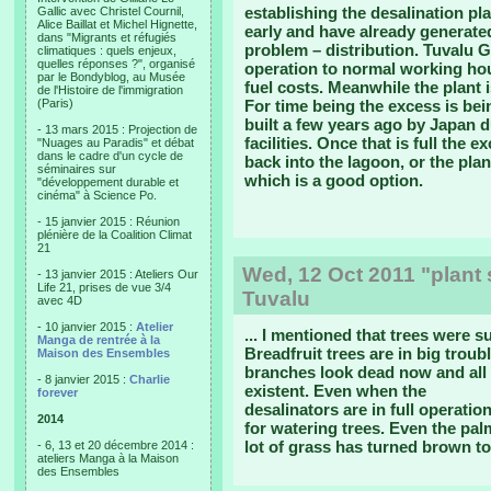
establishing the desalination pl
Gallic avec Christel Cournil,
Alice Baillat et Michel Hignette,
early and have already generated
dans "Migrants et réfugiés
problem – distribution. Tuvalu 
climatiques : quels enjeux,
quelles réponses ?", organisé
operation to normal working hou
par le Bondyblog, au Musée
fuel costs. Meanwhile the plant 
de l'Histoire de l'immigration
(Paris)
For time being the excess is bei
built a few years ago by Japan d
- 13 mars 2015 : Projection de
facilities. Once that is full the
"Nuages au Paradis" et débat
dans le cadre d'un cycle de
back into the lagoon, or the plan
séminaires sur
which is a good option.
"développement durable et
cinéma" à Science Po.
- 15 janvier 2015 : Réunion
plénière de la Coalition Climat
21
Wed, 12 Oct 2011 "plant 
- 13 janvier 2015 : Ateliers Our
Life 21, prises de vue 3/4
Tuvalu
avec 4D
- 10 janvier 2015 :
Atelier
... I mentioned that trees were s
Manga de rentrée à la
Breadfruit trees are in big troubl
Maison des Ensembles
branches look dead now and all le
- 8 janvier 2015 :
Charlie
existent. Even when the
forever
desalinators are in full operation
2014
for watering trees. Even the pal
lot of grass has turned brown to
- 6, 13 et 20 décembre 2014 :
ateliers Manga à la Maison
des Ensembles