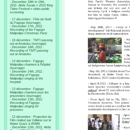
-
December 18th to 19th,
2011: Alofa Tuvalu « 2010 King
Tides Festival » video public
screening
- 17 décembre : Fête de Noël
du Fagogo (tournage)
-
December 17th, 2011 :
Recording of the Fagogo
Malipolipo Christmas Party
- 16 décembre : TMTI passing
out at Amatuku (tournage)
-
December 16th, 2011 :
Recording of TMTI passing
out at Amatuku
- 14 décembre : Fagogo
Malipolipo chantent à l'hôpital
(tournage)
-
December 14th, 2011 :
Recording of Fagogo
Malipolipo singing at the
hospital
- 13 décembre : Fagogo
Malipolipo chantent pour les
prisonniers (tournage)
-
December 13th, 2011:
Recording of Fagogo
Malipolipo singing for
prisoners
- 12 décembre : Projection du
Film réalisé par Gilliane sur le
Water Quizz à IRWM
-
December 12th, 2011: Alofa