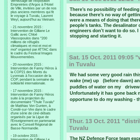
Vernissage de l’exposition
Empreintes d’Argos à l’Hotel
de Ville, invitées par un de nos
There’s no possibility of feedin
plus anciens membres qui fit
because there’s no way of getting
le voyage à Tuvalu, Laurent
were a means of doing that there
Weyl, aujourd’hui au Vietnam.
people’s tanks. The desalinator 
- 21 novembre 2015 :
engineers don’t want to do so. I
Intervention de Gilliane Le
Gallic avec Chloé
stopping and starting it.
Vlassopoulos dans "200
millions de réfugiés
climatiques et moi et moi et
moi" organisé par ATTAC dans
le cadre du Festival Images
Sat. 15 Oct. 2011 09:05 
Mouvementées.
in Tuvalu
- 20 novembre 2015 :
Intervention de Fanny Héros à
la COP21 des Monts du
We had some very good rain thi
Lyonnais à l'occasion de la
COP, pendant la semaine de
wake (me) up (before dawn) and 
solidarité internationale.
puddles of water on my drivew
- 17 novembre 2015 :
Unfortunately it has gone back 
Intervention de Fanny Héros
suite à la projection du
opportune to do my washing - the
documentaire "Thule Tuvalu"
de Matthias Von Gunten, à
Condé-sur-Vire dans le cadre
d'une série de ciné-débats
organisés par la Ligue de
Thur. 13 Oct. 2011 "distr
l'Enseignement en partenariat
avec le Conseil Régional de
Tuvalu
Basse-Normandie.
- 19 octobre 2015 :
The NZ Defence Force team exce
Intervention de Gilliane Le