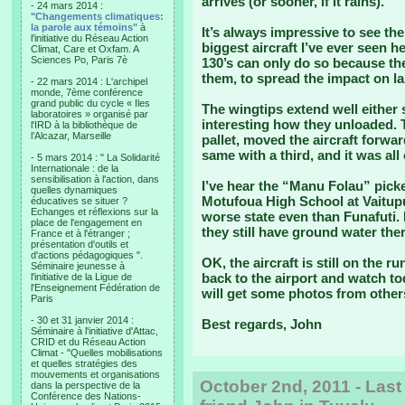
arrives (or sooner, if it rains).
- 24 mars 2014 :
"Changements climatiques:
la parole aux témoins"
à
It’s always impressive to see the
l'initiative du Réseau Action
biggest aircraft I’ve ever seen h
Climat, Care et Oxfam. A
Sciences Po, Paris 7è
130’s can only do so because th
them, to spread the impact on l
- 22 mars 2014 : L'archipel
monde, 7ème conférence
grand public du cycle « Iles
The wingtips extend well either 
laboratoires » organisé par
interesting how they unloaded. 
l'IRD à la bibliothèque de
l’Alcazar, Marseille
pallet, moved the aircraft forwa
same with a third, and it was all
- 5 mars 2014 : " La Solidarité
Internationale : de la
sensibilisation à l'action, dans
I’ve hear the “Manu Folau” picke
quelles dynamiques
Motufoua High School at Vaitupu
éducatives se situer ?
Echanges et réflexions sur la
worse state even than Funafuti. 
place de l'engagement en
they still have ground water the
France et à l'étranger ;
présentation d'outils et
d'actions pédagogiques ".
OK, the aircraft is still on the r
Séminaire jeunesse à
back to the airport and watch tod
l'initiative de la Ligue de
l'Enseignement Fédération de
will get some photos from others
Paris
- 30 et 31 janvier 2014 :
Best regards, John
Séminaire à l'initiative d'Attac,
CRID et du Réseau Action
Climat - "Quelles mobilisations
et quelles stratégies des
mouvements et organisations
October 2nd, 2011 - Last
dans la perspective de la
Conférence des Nations-