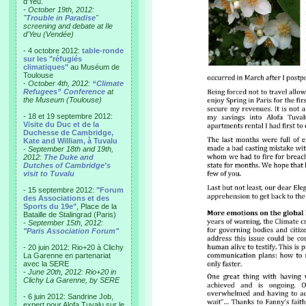
d'Yeu.
- October 19th, 2012:
"
Trouble in Paradise
"
screening and debate at Ile
d'Yeu (Vendée)
- 4 octobre 2012:
table-ronde
sur les "réfugiés
climatiques"
au Muséum de
Toulouse
-
October 4th, 2012:
“Climate
Refugees” Conference
at
the Museum (Toulouse)
- 18 et 19 septembre 2012:
Visite du Duc et de la
Duchesse de Cambridge,
Kate and William, à Tuvalu
-
September 18th and 19th,
2012:
The Duke and
Dutches of Cambridge's
visit to Tuvalu
- 15 septembre 2012:
"Forum
des Associations et des
Sports du 19e"
, Place de la
Bataille de Stalingrad (Paris)
-
September 15th, 2012:
"Paris Association Forum"
- 20 juin 2012: Rio+20 à Clichy
La Garenne en partenariat
avec la SERE
-
June 20th, 2012: Rio+20 in
Clichy La Garenne, by SERE
- 6 juin 2012: Sandrine Job,
expert pour Alofa Tuvalu sur le