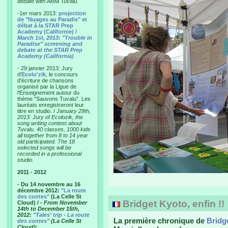
debate with Alofa Tuvalu.
-1er mars 2013:
projection
de "Nuages au Paradis" et
débat à la STAR Prep
Academy (Californie) /
March 1st, 2013: "Trouble in
Paradise" screening and
debate at the STAR Prep
Academy (California)
- 29 janvier 2013: Jury
d'
Ecolo'zik
, le concours
d'écriture de chansons
organisé par la Ligue de
l'Enseignement autour du
thème "Sauvons Tuvalu". Les
lauréats enregistreront leur
titre en studio. /
January 29th,
2013: Jury of Ecolozik, the
song writing contest about
Tuvalu. 40 classes, 1000 kids
all together from 8 to 14 year
old participated. The 18
selected songs will be
recorded in a professional
studio.
2011 - 2012
- Du 14 novembre au 16
décembre 2012:
"La route
des contes"
(La Celle St
Bridget Kyoto, enfin !!
Cloud) /
- From November
14th to December 15th,
2012:
"Tales' trip - La route
La première chronique de
Bridg
des contes"
(La Celle St
Cloud)
: