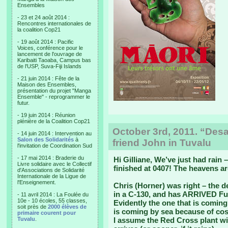
Ensembles
- 23 et 24 août 2014 :
Rencontres internationales de
la coalition Cop21
- 19 août 2014 : Pacific
Voices, conférence pour le
lancement de l'ouvrage de
Karibaiti Taoaba, Campus bas
de l'USP, Suva-Fiji Islands
- 21 juin 2014 : Fête de la
Maison des Ensembles,
présentation du projet "Manga
Ensemble" - reprogrammer le
futur.
- 19 juin 2014 : Réunion
plénière de la Coalition Cop21
October 3rd, 2011. “Desa
- 14 juin 2014 : Intervention au
Salon des Solidarités
à
friend John in Tuvalu
l'invitation de Coordination Sud
- 17 mai 2014 : Braderie du
Hi Gilliane, We’ve just had rain –
Livre solidaire avec le Collectif
finished at 0407! The heavens ar
d'Associations de Solidarité
Internationale de la Ligue de
l'Enseignement.
Chris (Horner) was right – the d
in a C-130, and has ARRIVED Fun
- 11 avril 2014 : La Foulée du
10e - 10 écoles, 55 classes,
Evidently the one that is coming 
soit près de
2000 élèves de
is coming by sea because of cost
primaire courent pour
Tuvalu
.
I assume the Red Cross plant wi