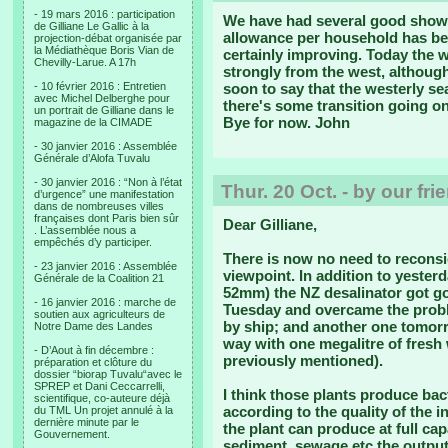
- 19 mars 2016 : participation
We have had several good shower
de Gilliane Le Gallic à la
allowance per household has been
projection-débat organisée par
la Médiathèque Boris Vian de
certainly improving. Today the 
Chevilly-Larue. A 17h
strongly from the west, although
- 10 février 2016 : Entretien
soon to say that the westerly se
avec Michel Delberghe pour
there's some transition going on
un portrait de Gilliane dans le
Bye for now. John
magazine de la CIMADE
- 30 janvier 2016 : Assemblée
Générale d’Alofa Tuvalu
- 30 janvier 2016 : “Non à l’état
Thur. 20 Oct. - by our fr
d’urgence” une manifestation
dans de nombreuses villes
françaises dont Paris bien sûr
Dear Gilliane,
. L’assemblée nous a
empêchés d’y participer.
There is now no need to reconsid
- 23 janvier 2016 : Assemblée
viewpoint. In addition to yesterd
Générale de la Coalition 21
52mm) the NZ desalinator got goi
- 16 janvier 2016 : marche de
Tuesday and overcame the proble
soutien aux agriculteurs de
by ship; and another one tomorro
Notre Dame des Landes
way with one megalitre of fresh
- D’Aout à fin décembre :
previously mentioned).
préparation et clôture du
dossier “biorap Tuvalu“avec le
SPREP et Dani Ceccarrelli,
I think those plants produce bac
scientifique, co-auteure déjà
according to the quality of the i
du TML Un projet annulé à la
dernière minute par le
the plant can produce at full capac
Gouvernement.
sediment, sewage etc the output