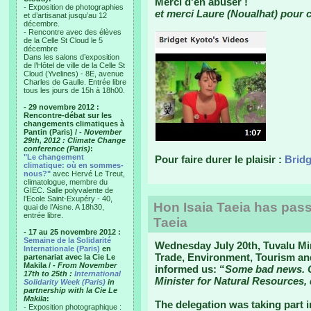
Merci d'en abuser !
- Exposition de photographies
et merci Laure (Noualhat) pour ce
et d’artisanat jusqu’au 12
décembre.
- Rencontre avec des élèves
de la Celle St Cloud le 5
décembre
Dans les salons d’exposition
de l’Hôtel de ville de la Celle St
Cloud (Yvelines) - 8E, avenue
Charles de Gaulle. Entrée libre
tous les jours de 15h à 18h00.
- 29 novembre 2012 :
Rencontre-débat sur les
changements climatiques à
Pantin (Paris) /
- November
29th, 2012 : Climate Change
conference (Paris)
:
"Le changement
Pour faire durer le plaisir :
Bridg
climatique: où en sommes-
nous?"
avec Hervé Le Treut,
climatologue, membre du
GIEC. Salle polyvalente de
l’Ecole Saint-Exupéry - 40,
Hon Isaia Taeia has pas
quai de l’Aisne. A 18h30,
entrée libre.
Taeia
- 17 au 25 novembre 2012 :
Semaine de la Solidarité
Wednesday July 20th, Tuvalu Min
Internationale (Paris)
en
Trade, Environment, Tourism and
partenariat avec la Cie Le
Makila /
- From November
informed us: “
Some bad news. On
17th to 25th :
International
Minister for Natural Resources, 
Solidarity Week (Paris)
in
partnership with la Cie Le
Makila
:
The delegation was taking part i
- Exposition photographique :