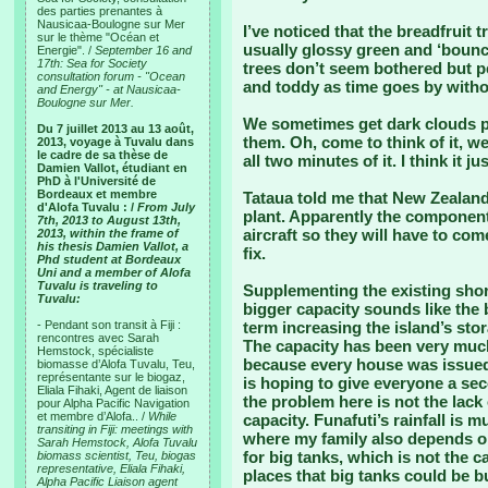
des parties prenantes à
Nausicaa-Boulogne sur Mer
I’ve noticed that the breadfruit t
sur le thème "Océan et
usually glossy green and ‘boun
Energie". /
September 16 and
17th: Sea for Society
trees don’t seem bothered but p
consultation forum - "Ocean
and toddy as time goes by witho
and Energy" - at Nausicaa-
Boulogne sur Mer.
We sometimes get dark clouds pa
Du 7 juillet 2013 au 13 août,
them. Oh, come to think of it, we
2013, voyage à Tuvalu dans
le cadre de sa thèse de
all two minutes of it. I think it j
Damien Vallot, étudiant en
PhD à l'Université de
Bordeaux et membre
Tataua told me that New Zealand
d'Alofa Tuvalu : /
From July
plant. Apparently the components 
7th, 2013 to August 13th,
aircraft so they will have to co
2013, within the frame of
his thesis Damien Vallot, a
fix.
Phd student at Bordeaux
Uni and a member of Alofa
Tuvalu is traveling to
Supplementing the existing shor
Tuvalu:
bigger capacity sounds like the b
- Pendant son transit à Fiji :
term increasing the island’s sto
rencontres avec Sarah
The capacity has been very much
Hemstock, spécialiste
because every house was issued 
biomasse d’Alofa Tuvalu, Teu,
représentante sur le biogaz,
is hoping to give everyone a se
Eliala Fihaki, Agent de liaison
the problem here is not the lack 
pour Alpha Pacific Navigation
et membre d’Alofa.. /
While
capacity. Funafuti’s rainfall is
transiting in Fiji: meetings with
where my family also depends on
Sarah Hemstock, Alofa Tuvalu
for big tanks, which is not the c
biomass scientist, Teu, biogas
representative, Eliala Fihaki,
places that big tanks could be bui
Alpha Pacific Liaison agent