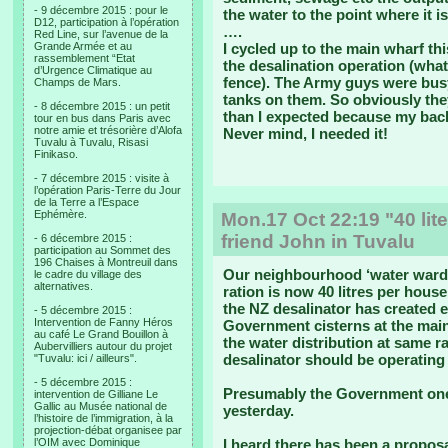
- 9 décembre 2015 : pour le
the water to the point where it i
D12, participation à l’opération
….
Red Line, sur l’avenue de la
Grande Armée et au
I cycled up to the main wharf thi
rassemblement “Etat
the desalination operation (what
d’Urgence Climatique au
fence). The Army guys were busy 
Champs de Mars.
tanks on them. So obviously the
- 8 décembre 2015 : un petit
than I expected because my back
tour en bus dans Paris avec
notre amie et trésorière d’Alofa
Never mind, I needed it!
Tuvalu à Tuvalu, Risasi
Finikaso.
- 7 décembre 2015 : visite à
l’opération Paris-Terre du Jour
de la Terre a l’Espace
Ephémère.
Mon.17 Oct 22:19 "40 lit
friend John in Tuvalu
- 6 décembre 2015 :
participation au Sommet des
196 Chaises à Montreuil dans
Our neighbourhood ‘water warden
le cadre du village des
alternatives.
ration is now 40 litres per hous
the NZ desalinator has created 
- 5 décembre 2015 :
Intervention de Fanny Héros
Government cisterns at the main
au café Le Grand Bouillon à
the water distribution at same ra
Aubervilliers autour du projet
desalinator should be operating
"Tuvalu: ici / ailleurs".
- 5 décembre 2015 :
Presumably the Government one i
intervention de Gilliane Le
Gallic au Musée national de
yesterday.
l’histoire de l’immigration, à la
projection-débat organisee par
l’OIM avec Dominique
I heard there has been a propo