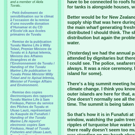
have to be connected to roofs fo
and a member of Alofa
Tuvalu..
for tanks is alongside houses, w
-
Petit événement de
sensibilisation sur le climat
Better would be for New Zealan
à l'occasion de la remise
supply ship that was here during 
d'une nouvelle donation
the main wharf generating freshwa
d'Hunamar et du CD
d'Ecolo'zik aux écoles
distributed I should think. The 
primaires de Tuvalu
distribution but again the probl
-
Remise de la publication
water.
Tuvalu Marine Life à Willy
Telavi, Premier Ministre de
(Yesterday) we had the annual pa
Tuvalu et à Apisai Ielemia,
Ministre des Affaires
attended by dignitaries but there
étrangères et de
I could see. The police, seafare
l'Environnement de Tuvalu /
Handing of the Tuvalu
always. It was a nice ceremony. 
Marine Life publication to
island for some).
Tuvalu Prime Minister Willy
Telavi and to Apisai Ielemia,
Minister of Foreign Affairs
There's a big summit meeting h
and Environment.
climate change. I think you know
- Remise des copies
outer islands are here for that, 
électroniques des rapports
One doesn’t normally see all th
Tuvalu Marine Life à Sam
Finikaso, Patron du service
time. The summit is being taken 
des Pêches de Tuvalu et
Uluao Lauti, représentant
So that’s how it is in Funafuti 
du Kaupule de Funafuti /
Handing of the Tuvalu
window, watching the palm trees
Marine Life reports’
ripples of turquoise blue water 
electronic copies Sam
Finikaso, Head of Tuvalu
there really doesn’t seem too m
Fisheries and Uluao Lauti,
was standing on my beach observ