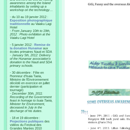
awareness among the Island
inhabitants by setting up a
workshop on the technology…
- du 10 au 19 janvier 2012 :
Exposition photographique
traditionnelle
au Vaiaku Lagi
Hotel
-
From January 10th to 19th,
2012 : Photo exhibition at the
Vaiaku Lagi Hotel
- 5 janvier 2012 :
Remise de
la donation Hunamar
aux
écoles primaires Nauti et SDA
-
January 5th, 2012: Delivery
of the Hunamar association's
donation to the Nauti and SDA
primary schools.
- 30 décembre : Fête en
l'honneur d'Isaia Taeia,
Ministre de l'Environnement
décédé en exercice en juillet
dernier (participation et
tournage)
-
December 30th, 2011:
Recording of the Government
feast in homage to Isaia Taeia,
Minister for Environment,
deceased in July in the
discharge of his duties.
- 18 et 19 décembre :
Projections publiques
des
vidéos du Festival des
Grandes Marées 2010