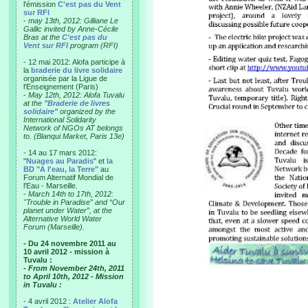
l'émission
C'est pas du Vent
sur RFI
-
may 13th, 2012: Gilliane Le
Gallic invited by Anne-Cécile
Bras at the
C'est pas du
Vent sur RFI
program (RFI)
- 12 mai 2012: Alofa participe à
la
braderie du livre solidaire
organisée par la Ligue de
l'Enseignement (Paris)
-
May 12th, 2012: Alofa Tuvalu
at the
"Braderie de livres
solidaire"
organized by the
International Solidarity
Network of NGOs AT belongs
to. (Blanqui Market, Paris 13e)
- 14 au 17 mars 2012:
"
Nuages au Paradis
" et
la
BD "A l'eau, la Terre"
au
Forum Alternatif Mondial de
l'Eau - Marseille.
-
March 14th to 17th, 2012:
"Trouble in Paradise” and “Our
planet under Water”, at the
Alternative World Water
Forum (Marseille).
- Du 24 novembre 2011 au
10 avril 2012 - mission à
Tuvalu :
- From November 24th, 2011
to April 10th, 2012 - Mission
in Tuvalu :
- 4 avril 2012 :
Atelier Alofa