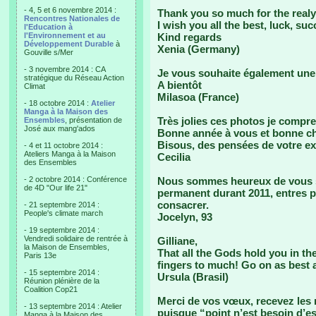
- 4, 5 et 6 novembre 2014 :
Thank you so much for the realy
Rencontres Nationales de
I wish you all the best, luck, su
l'Education à
l'Environnement et au
Kind regards
Développement Durable
à
Xenia (Germany)
Gouville s/Mer
- 3 novembre 2014 : CA
Je vous souhaite également une 
stratégique du Réseau Action
A bientôt
Climat
Milasoa (France)
- 18 octobre 2014 :
Atelier
Manga à la Maison des
Très jolies ces photos je compre
Ensembles
, présentation de
José aux mang'ados
Bonne année à vous et bonne c
Bisous, des pensées de votre ex 
- 4 et 11 octobre 2014 :
Ateliers Manga à la Maison
Cecilia
des Ensembles
- 2 octobre 2014 : Conférence
Nous sommes heureux de vous s
de 4D "Our life 21"
permanent durant 2011, entres pe
consacrer.
- 21 septembre 2014 :
People's climate march
Jocelyn, 93
- 19 septembre 2014 :
Vendredi solidaire de rentrée à
Gilliane,
la Maison de Ensembles,
That all the Gods hold you in the
Paris 13e
fingers to much! Go on as best 
- 15 septembre 2014 :
Ursula (Brasil)
Réunion plénière de la
Coalition Cop21
Merci de vos vœux, recevez les n
- 13 septembre 2014 : Atelier
puisque “point n’est besoin d’es
Manga à la Maison des