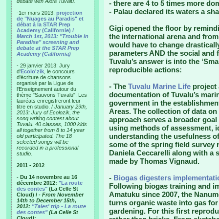
debate with Alofa Tuvalu.
- there are 4 to 5 times more dom
- Palau declared its waters a sh
-1er mars 2013:
projection
de "Nuages au Paradis" et
débat à la STAR Prep
Gigi opened the floor by remind
Academy (Californie) /
the international arena and from
March 1st, 2013: "Trouble in
Paradise" screening and
would have to change drasticall
debate at the STAR Prep
parameters AND the social and fi
Academy (California)
Tuvalu’s answer is into the ‘Smal
- 29 janvier 2013: Jury
reproducible actions:
d'
Ecolo'zik
, le concours
d'écriture de chansons
organisé par la Ligue de
- The
Tuvalu Marine Life
project 
l'Enseignement autour du
documentation of Tuvalu’s marin
thème "Sauvons Tuvalu". Les
lauréats enregistreront leur
government in the establishme
titre en studio. /
January 29th,
Areas. The collection of data on
2013: Jury of Ecolozik, the
song writing contest about
approach serves a broader goal o
Tuvalu. 40 classes, 1000 kids
using methods of assessment, id
all together from 8 to 14 year
understanding the usefulness o
old participated. The 18
selected songs will be
some of the spring field survey
recorded in a professional
Daniela Ceccarelli along with a 
studio.
made by Thomas Vignaud.
2011 - 2012
-
Biogas digesters implementati
- Du 14 novembre au 16
décembre 2012:
"La route
Following biogas training and i
des contes"
(La Celle St
Amatuku since 2007, the Nanume
Cloud) /
- From November
14th to December 15th,
turns organic waste into gas fo
2012:
"Tales' trip - La route
gardening. For this first reprodu
des contes"
(La Celle St
Cloud)
: