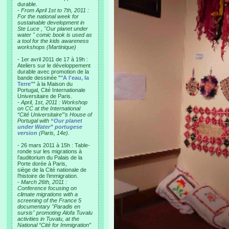
durable.
-
From April 1st to 7th, 2011 :
For the national week for
sustainable development in
Ste Luce , "Our planet under
water " comic book is used as
a tool for the kids awareness
workshops (Martinique)
- 1er avril 2011 de 17 à 19h :
Ateliers sur le développement
durable avec promotion de la
bande dessinée "
"A l'eau, la
Terre"
" à la Maison du
Portugal, Cité Internationale
Universitaire de Paris.
-
April, 1st, 2011 : Workshop
on CC at the International
“Cité Universitaire”’s House of
Portugal with
“Our planet
under Water” portugese
version
(Paris, 14e).
- 26 mars 2011 à 15h : Table-
ronde sur les migrations à
l’auditorium du Palais de la
Porte dorée à Paris,
siège de la Cité nationale de
l’histoire de l’immigration.
-
March 26th, 2011 :
Conference focusing on
climate migrations with a
screening of the France 5
documentary "Paradis en
sursis" promoting Alofa Tuvalu
activities in Tuvalu, at the
National “Cité for Immigration”