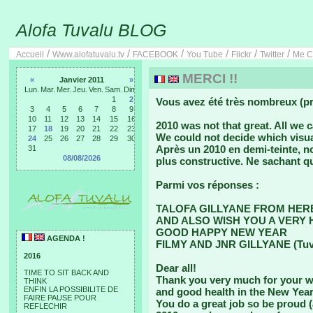
Alofa Tuvalu BLOG
/
/
/
/
/
/
Accueil
Www.alofatuvalu.tv
FACEBOOK
You Tube
Flickr
Twitter
Me C
MERCI !!
«
Janvier 2011
»
Lun.
Mar.
Mer.
Jeu.
Ven.
Sam.
Dim.
1
2
Vous avez été très nombreux (pr
3
4
5
6
7
8
9
10
11
12
13
14
15
16
2010 was not that great. All we 
17
18
19
20
21
22
23
We could not decide which visua
24
25
26
27
28
29
30
Après un 2010 en demi-teinte, 
31
08/08/2026
plus constructive. Ne sachant qu
Parmi vos réponses :
TALOFA GILLYANE FROM HER
AND ALSO WISH YOU A VERY 
GOOD HAPPY NEW YEAR
AGENDA !
FILMY AND JNR GILLYANE (Tuv
2016
Dear all!
TIME TO SIT BACK AND
Thank you very much for your wi
THINK
ENFIN LA POSSIBILITE DE
and good health in the New Year
FAIRE PAUSE POUR
You do a great job so be proud (
REFLECHIR