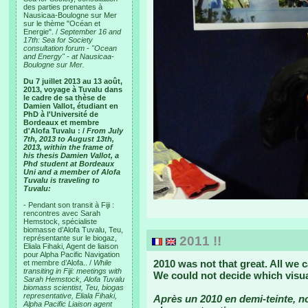
des parties prenantes à
Nausicaa-Boulogne sur Mer
sur le thème "Océan et
Energie". /
September 16 and
17th: Sea for Society
consultation forum - "Ocean
and Energy" - at Nausicaa-
Boulogne sur Mer.
Du 7 juillet 2013 au 13 août,
2013, voyage à Tuvalu dans
le cadre de sa thèse de
Damien Vallot, étudiant en
PhD à l'Université de
Bordeaux et membre
d'Alofa Tuvalu : /
From July
7th, 2013 to August 13th,
2013, within the frame of
his thesis Damien Vallot, a
Phd student at Bordeaux
Uni and a member of Alofa
Tuvalu is traveling to
Tuvalu:
- Pendant son transit à Fiji :
rencontres avec Sarah
Hemstock, spécialiste
biomasse d’Alofa Tuvalu, Teu,
représentante sur le biogaz,
2011 !!
Eliala Fihaki, Agent de liaison
pour Alpha Pacific Navigation
2010 was not that great. All we 
et membre d’Alofa.. /
While
transiting in Fiji: meetings with
We could not decide which visua
Sarah Hemstock, Alofa Tuvalu
biomass scientist, Teu, biogas
representative, Eliala Fihaki,
Après un 2010 en demi-teinte, 
Alpha Pacific Liaison agent