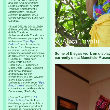
Tuvalu and AT’s small is
beautiful plan by and with
Sarah Hemstock. at Notts
Trent Uni Environment &
Sustainability Research
Network Exhibition, DICE
Centre Conference Suite, City
Campus.
- 8 avril 2011 de 10h à 12h30 :
Gilliane Le Gallic, Présidente
d'Alofa Tuvalu et
Ambassadrice de Tuvalu pour
l'Environnement participe à la
table-ronde "
Bye, Bye,
Culture
" dans le cadre du
colloque "Le changement
climatique un défi pour le
Some of Elega’s work on display
patrimoine mondial" à l'initiative
de l'Université de Versailles St
currently on at Mansfield Muse
Quentin, au Palais de la
Découverte à Paris.
-
April 8,2011 : Gilliane Le
Gallic, Alofa Tuvalu President
and Tuvalu goodwill
ambassador for the
environment is a key speaker
at the Saint Quentin
University’s conference, "
Bye,
Bye, Culture
" about CC and
culture loss at the Palais de la
Decouverte, (Paris, 8e).
- 1er au 7 avril 2011 :
"A
l'eau, la Terre"
à Ste Luce
(Martinique) pour des ateliers
avec les primaires pendant la
semaine du développement