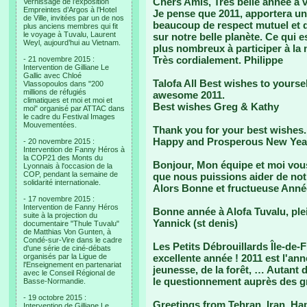
Chers Amis, Très belle année à 
Vernissage de l’exposition
Empreintes d’Argos à l’Hotel
Je pense que 2011, apportera un
de Ville, invitées par un de nos
beaucoup de respect mutuel et d
plus anciens membres qui fit
le voyage à Tuvalu, Laurent
sur notre belle planète. Ce qui 
Weyl, aujourd’hui au Vietnam.
plus nombreux à participer à la
Très cordialement. Philippe
- 21 novembre 2015 :
Intervention de Gilliane Le
Gallic avec Chloé
Talofa All Best wishes to yourse
Vlassopoulos dans "200
millions de réfugiés
awesome 2011.
climatiques et moi et moi et
Best wishes Greg & Kathy
moi" organisé par ATTAC dans
le cadre du Festival Images
Mouvementées.
Thank you for your best wishes. M
Happy and Prosperous New Yea
- 20 novembre 2015 :
Intervention de Fanny Héros à
la COP21 des Monts du
Bonjour, Mon équipe et moi vous
Lyonnais à l'occasion de la
COP, pendant la semaine de
que nous puissions aider de notr
solidarité internationale.
Alors Bonne et fructueuse Année
- 17 novembre 2015 :
Intervention de Fanny Héros
Bonne année à Alofa Tuvalu, ple
suite à la projection du
Yannick (st denis)
documentaire "Thule Tuvalu"
de Matthias Von Gunten, à
Condé-sur-Vire dans le cadre
Les Petits Débrouillards Île-de
d'une série de ciné-débats
organisés par la Ligue de
excellente année ! 2011 est l'ann
l'Enseignement en partenariat
jeunesse, de la forêt, … Autant d
avec le Conseil Régional de
le questionnement auprès des gr
Basse-Normandie.
- 19 octobre 2015 :
Greetings from Tehran, Iran. H
Intervention de Gilliane Le