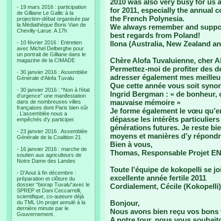
2010 was also very busy for us 
- 19 mars 2016 : participation
for 2011, especially the annual 
de Gilliane Le Gallic à la
the French Polynesia.
projection-débat organisée par
la Médiathèque Boris Vian de
We always remember and suppo
Chevilly-Larue. A 17h
best regards from Poland!
- 10 février 2016 : Entretien
Ilona (Australia, New Zealand a
avec Michel Delberghe pour
un portrait de Gilliane dans le
Chère Alofa Tuvaluienne, cher Al
magazine de la CIMADE
Permettez-moi de profiter des d
- 30 janvier 2016 : Assemblée
adresser également mes meilleu
Générale d’Alofa Tuvalu
Que cette année vous soit synony
- 30 janvier 2016 : “Non à l’état
Ingrid Bergman : « de bonheur, c
d’urgence” une manifestation
mauvaise mémoire »
dans de nombreuses villes
françaises dont Paris bien sûr
Je forme également le vœu qu’en 
. L’assemblée nous a
dépasse les intérêts particulier
empêchés d’y participer.
générations futures. Je reste bi
- 23 janvier 2016 : Assemblée
moyens et manières d’y répondre
Générale de la Coalition 21
Bien à vous,
- 16 janvier 2016 : marche de
Thomas, Responsable Projet E
soutien aux agriculteurs de
Notre Dame des Landes
Toute l'équipe de kokopelli se j
- D’Aout à fin décembre :
excellente année fertile 2011
préparation et clôture du
dossier “biorap Tuvalu“avec le
Cordialement, Cécile (Kokopelli)
SPREP et Dani Ceccarrelli,
scientifique, co-auteure déjà
Bonjour,
du TML Un projet annulé à la
dernière minute par le
Nous avons bien reçu vos bons 
Gouvernement.
A notre tour, nous vous souhait