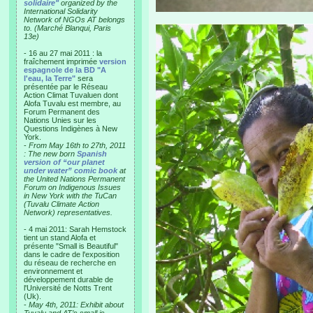
solidaire"
organized by the
International Solidarity
Network of NGOs AT belongs
to. (Marché Blanqui, Paris
13e)
- 16 au 27 mai 2011 : la
fraîchement imprimée
version
espagnole de la BD "A
l'eau, la Terre"
sera
présentée par le Réseau
Action Climat Tuvaluen dont
Alofa Tuvalu est membre, au
Forum Permanent des
Nations Unies sur les
Questions Indigènes à New
York.
-
From May 16th to 27th, 2011
: The new born
Spanish
version of “our planet
under water” comic book
at
the United Nations Permanent
Forum on Indigenous Issues
in New York with the TuCan
(Tuvalu Climate Action
Network) representatives.
- 4 mai 2011: Sarah Hemstock
tient un stand Alofa et
présente "Small is Beautiful"
dans le cadre de l'exposition
du réseau de recherche en
environnement et
développement durable de
l'Université de Notts Trent
(Uk).
-
May 4th, 2011: Exhibit about