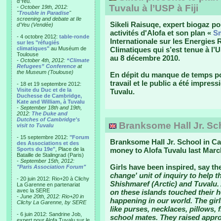
d'Yeu.
Tuvalu à l’USP à Fiji
- October 19th, 2012:
"
Trouble in Paradise
"
screening and debate at Ile
Sikeli Raisuqe, expert biogaz po
d'Yeu (Vendée)
activités d'Alofa et son plan «
Sm
- 4 octobre 2012:
table-ronde
Internationale sur les Energies
sur les "réfugiés
climatiques"
au Muséum de
Climatiques qui s’est tenue à l’U
Toulouse
au 8 décembre 2010.
-
October 4th, 2012:
“Climate
Refugees” Conference
at
the Museum (Toulouse)
En dépit du manque de temps pour
travail et le public a été impres
- 18 et 19 septembre 2012:
Visite du Duc et de la
Tuvalu.
Duchesse de Cambridge,
Kate and William, à Tuvalu
-
September 18th and 19th,
2012:
The Duke and
Dutches of Cambridge's
Branksome Hall Jr. Sch
visit to Tuvalu
- 15 septembre 2012:
"Forum
Branksome Hall Jr. School in Ca
des Associations et des
Sports du 19e"
, Place de la
money to Alofa Tuvalu last Marc
Bataille de Stalingrad (Paris)
-
September 15th, 2012:
Girls have been inspired, say th
"Paris Association Forum"
change' unit of inquiry to help t
- 20 juin 2012: Rio+20 à Clichy
Shishmaref (Arctic) and Tuvalu. 
La Garenne en partenariat
avec la SERE
on these islands touched their 
-
June 20th, 2012: Rio+20 in
happening in our world. The girl
Clichy La Garenne, by SERE
like purses, necklaces, pillows, f
- 6 juin 2012: Sandrine Job,
school mates. They raised appro
expert pour Alofa Tuvalu sur le