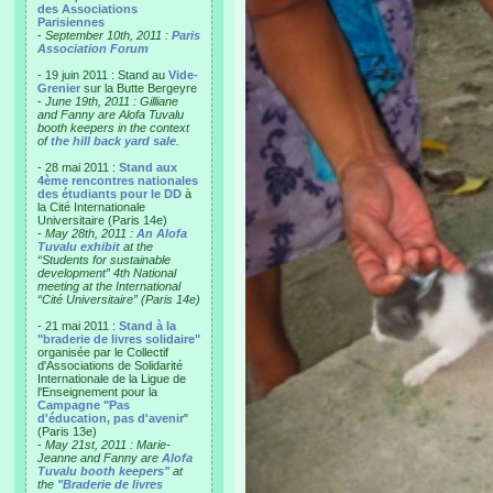
des Associations
Parisiennes
-
September 10th, 2011 :
Paris
Association Forum
- 19 juin 2011 : Stand au
Vide-
Grenier
sur la Butte Bergeyre
-
June 19th, 2011 : Gilliane
and Fanny are Alofa Tuvalu
booth keepers in the context
of
the hill back yard sale
.
- 28 mai 2011 :
Stand aux
4ème rencontres nationales
des étudiants pour le DD
à
la Cité Internationale
Universitaire (Paris 14e)
-
May 28th, 2011 :
An Alofa
Tuvalu exhibit
at the
“Students for sustainable
development” 4th National
meeting at the International
“Cité Universitaire” (Paris 14e)
- 21 mai 2011 :
Stand à la
"braderie de livres solidaire"
organisée par le Collectif
d'Associations de Solidarité
Internationale de la Ligue de
l'Enseignement pour la
Campagne "Pas
d'éducation, pas d'avenir
"
(Paris 13e)
-
May 21st, 2011 : Marie-
Jeanne and Fanny are
Alofa
Tuvalu booth keepers"
at
the
"Braderie de livres