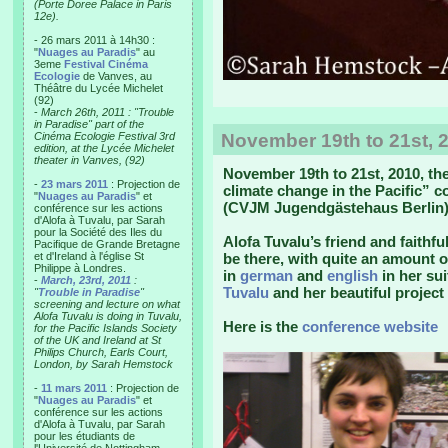
(Porte Doree Palace in Paris
12e).
- 26 mars 2011 à 14h30 :
"
Nuages au Paradis
" au
3eme
Festival Cinéma
Ecologie
de Vanves, au
Théâtre du Lycée Michelet
(92)
-
March 26th, 2011 : "Trouble
in Paradise" part of the
Cinéma Ecologie Festival 3rd
November 19th to 21st, 2
edition, at the Lycée Michelet
theater in Vanves, (92)
November 19th to 21st, 2010, t
-
23 mars 2011
: Projection de
climate change in the Pacific” 
"
Nuages au Paradis
" et
(CVJM Jugendgästehaus Berlin)
conférence sur les actions
d'Alofa à Tuvalu, par Sarah
pour la Société des Iles du
Alofa Tuvalu’s friend and faithf
Pacifique de Grande Bretagne
et d'Ireland à l'église St
be there, with quite an amount 
Philippe à Londres.
in
german
and
english
in her su
-
March, 23rd, 2011
:
Tuvalu
and her beautiful project
"
Trouble in Paradise
"
screening and lecture on what
Alofa Tuvalu is doing in Tuvalu,
Here is the
conference website
for the Pacific Islands Society
of the UK and Ireland at St
Philips Church, Earls Court,
London, by Sarah Hemstock
-
11 mars 2011
: Projection de
"
Nuages au Paradis
" et
conférence sur les actions
d'Alofa à Tuvalu, par Sarah
pour les étudiants de