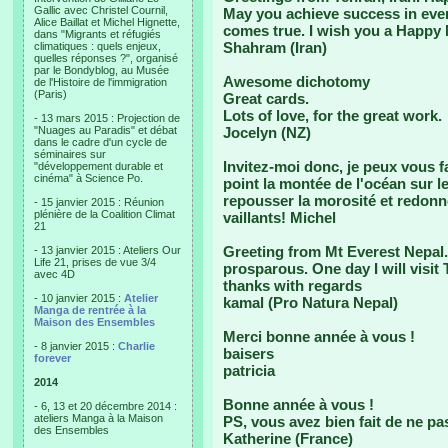
Gallic avec Christel Cournil,
May you achieve success in every
Alice Baillat et Michel Hignette,
comes true. I wish you a Happy
dans "Migrants et réfugiés
Shahram (Iran)
climatiques : quels enjeux,
quelles réponses ?", organisé
par le Bondyblog, au Musée
Awesome dichotomy
de l'Histoire de l'immigration
(Paris)
Great cards.
Lots of love, for the great work.
- 13 mars 2015 : Projection de
"Nuages au Paradis" et débat
Jocelyn (NZ)
dans le cadre d'un cycle de
séminaires sur
Invitez-moi donc, je peux vous f
"développement durable et
cinéma" à Science Po.
point la montée de l'océan sur le
repousser la morosité et redonne
- 15 janvier 2015 : Réunion
plénière de la Coalition Climat
vaillants! Michel
21
Greeting from Mt Everest Nepal
- 13 janvier 2015 : Ateliers Our
Life 21, prises de vue 3/4
prosparous. One day I will visit 
avec 4D
thanks with regards
- 10 janvier 2015 :
Atelier
kamal (Pro Natura Nepal)
Manga de rentrée à la
Maison des Ensembles
Merci bonne année à vous !
- 8 janvier 2015 :
Charlie
baisers
forever
patricia
2014
Bonne année à vous !
- 6, 13 et 20 décembre 2014 :
ateliers Manga à la Maison
PS, vous avez bien fait de ne pa
des Ensembles
Katherine (France)