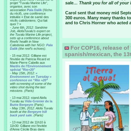
sale… Thank you for all of your 
projet "Tuvalu Marine Life",
organise, avec son
association
Pala Dalik
(l’écho
Carol sent that money mid Sept
du récif), une conférence
intitulée « Etat de santé des
300 euros. Many many thanks to
récifs calédoniens: Qui fait
and to Chris Horner who acted a
quoi ? »
-
June 6th, 2012: Sandrine
Job, AlofaTuvalu’s expert on
the Tuvalu Marine Life project,
sets up a conference about
Reefs’ health in New
Caledonia with her NGO:
Pala
For COP16, release of 
Dalik
(the reef’s echoes).
spanish/mexican, the 13t
- 15 mai 2012: Gilliane est
l'invitée de Patricia Ricard et
Marie-Pierre Cabello aux
Mardis de l'Environnement
spécial "Rio+20"
-
May 15th, 2012:
«
Environment on Tuesday »
conference on “Rio +20”
with screening of some of the
video shot during the last
missions. (Paris)
- 13 mai 2012: stand Alofa
Tuvalu au
Vide-Grenier de la
Butte Bergeyre
(Paris)
-
May 13th, 2012: Alofa Tuvalu
booth at the
Bergeyre hill
back yard sale
. (Paris)
- 13 mai 2012 de 11h10 à
11h30: Gilliane est l'invitée
d'Anne Cécile Bras dans