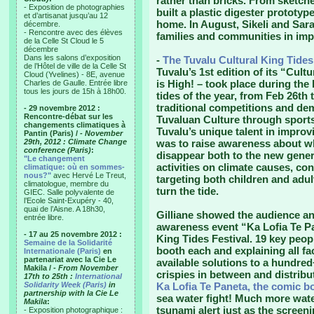
rather than bricks. From sketche
- Exposition de photographies
built a plastic digester prototype,
et d’artisanat jusqu’au 12
home. In August, Sikeli and Sar
décembre.
- Rencontre avec des élèves
families and communities in imp
de la Celle St Cloud le 5
décembre
Dans les salons d’exposition
-
The Tuvalu Cultural King Tides
de l’Hôtel de ville de la Celle St
Tuvalu’s 1st edition of its “Cult
Cloud (Yvelines) - 8E, avenue
is High! – took place during the
Charles de Gaulle. Entrée libre
tous les jours de 15h à 18h00.
tides of the year, from Feb 26th 
traditional competitions and d
- 29 novembre 2012 :
Rencontre-débat sur les
Tuvaluan Culture through sports
changements climatiques à
Tuvalu’s unique talent in improv
Pantin (Paris) /
- November
29th, 2012 : Climate Change
was to raise awareness about wha
conference (Paris)
:
disappear both to the new genera
"Le changement
activities on climate causes, c
climatique: où en sommes-
nous?"
avec Hervé Le Treut,
targeting both children and adul
climatologue, membre du
turn the tide.
GIEC. Salle polyvalente de
l’Ecole Saint-Exupéry - 40,
quai de l’Aisne. A 18h30,
Gilliane showed the audience an 
entrée libre.
awareness event “Ka Lofia Te Pa
- 17 au 25 novembre 2012 :
King Tides Festival. 19 key pe
Semaine de la Solidarité
booth each and explaining all fa
Internationale (Paris)
en
partenariat avec la Cie Le
available solutions to a hundred+
Makila /
- From November
crispies in between and distribu
17th to 25th :
International
Solidarity Week (Paris)
in
Ka Lofia Te Paneta, the comic b
partnership with la Cie Le
sea water fight! Much more wat
Makila
:
tsunami alert just as the screen
- Exposition photographique :