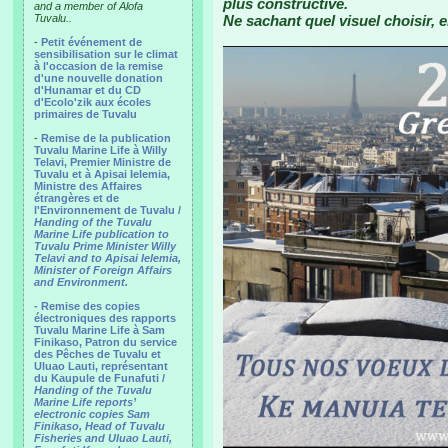
plus constructive.
and a member of Alofa
Tuvalu..
Ne sachant quel visuel choisir, e
-
Petit événement de
sensibilisation sur le climat
à l'occasion de la remise
d'une nouvelle donation
d'Hunamar et du CD
d'Ecolo'zik aux écoles
primaires de Tuvalu
-
Remise de la publication
Tuvalu Marine Life à Willy
Telavi, Premier Ministre de
Tuvalu et à Apisai Ielemia,
Ministre des Affaires
étrangères et de
l'Environnement de Tuvalu /
Handing of the Tuvalu
Marine Life publication to
Tuvalu Prime Minister Willy
Telavi and to Apisai Ielemia,
Minister of Foreign Affairs
and Environment.
- Remise des copies
électroniques des rapports
Tuvalu Marine Life à Sam
Finikaso, Patron du service
des Pêches de Tuvalu et
Uluao Lauti, représentant
du Kaupule de Funafuti /
Handing of the Tuvalu
Marine Life reports’
electronic copies Sam
Finikaso, Head of Tuvalu
Fisheries and Uluao Lauti,