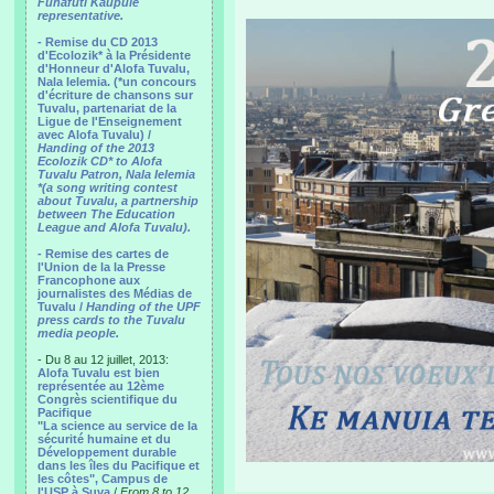
Funafuti Kaupule
representative.
- Remise du CD 2013
d'Ecolozik* à la Présidente
d'Honneur d'Alofa Tuvalu,
Nala Ielemia. (*un concours
d'écriture de chansons sur
Tuvalu, partenariat de la
Ligue de l'Enseignement
avec Alofa Tuvalu) /
Handing of the 2013
Ecolozik CD* to Alofa
Tuvalu Patron, Nala Ielemia
*(a song writing contest
about Tuvalu, a partnership
between The Education
League and Alofa Tuvalu).
- Remise des cartes de
l'Union de la la Presse
Francophone aux
journalistes des Médias de
Tuvalu /
Handing of the UPF
press cards to the Tuvalu
media people.
- Du 8 au 12 juillet, 2013:
Alofa Tuvalu est bien
représentée au 12ème
Congrès scientifique du
Pacifique
"La science au service de la
sécurité humaine et du
Développement durable
dans les îles du Pacifique et
les côtes", Campus de
l'USP à Suva
/
From 8 to 12