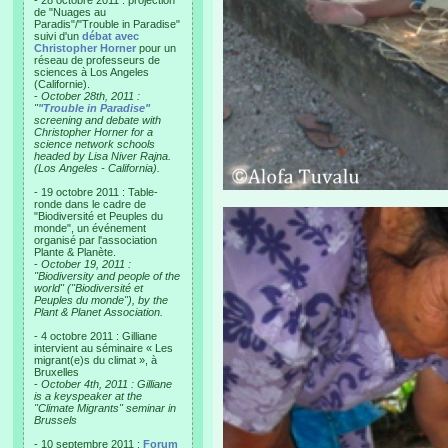
- 28 octobre 2011 : projection
de "Nuages au
Paradis"/"Trouble in Paradise"
suivi d'un
débat avec
Christopher Horner
pour un
réseau de professeurs de
sciences à Los Angeles
(Californie).
-
October 28th, 2011 :
"
"Trouble in Paradise"
screening and debate with
Christopher Horner for a
science network schools
headed by Lisa Niver Rajna.
(Los Angeles - California).
- 19 octobre 2011 : Table-
ronde dans le cadre de
"Biodiversité et Peuples du
monde", un événement
organisé par l'association
Plante & Planète.
-
October 19, 2011 :
"Biodiversity and people of the
world" ("Biodiversité et
Peuples du monde"), by the
Plant & Planet Association.
- 4 octobre 2011 : Gilliane
intervient au séminaire « Les
migrant(e)s du climat », à
Bruxelles
-
October 4th, 2011 : Gilliane
is a keyspeaker at the
"Climate Migrants" seminar in
Brussels
- 10 septembre 2011 :
Forum