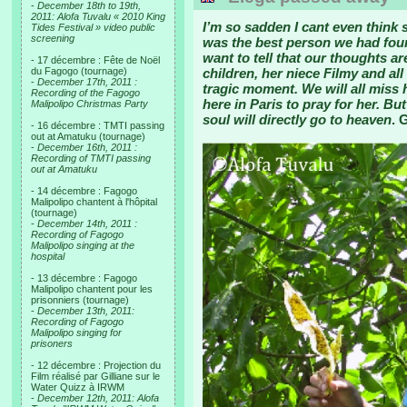
-
December 18th to 19th,
2011: Alofa Tuvalu « 2010 King
I’m so sadden I cant even think 
Tides Festival » video public
screening
was the best person we had foun
want to tell that our thoughts a
- 17 décembre : Fête de Noël
du Fagogo (tournage)
children, her niece Filmy and all 
-
December 17th, 2011 :
tragic moment. We will all miss
Recording of the Fagogo
here in Paris to pray for her. B
Malipolipo Christmas Party
soul will directly go to heaven
. 
- 16 décembre : TMTI passing
out at Amatuku (tournage)
-
December 16th, 2011 :
Recording of TMTI passing
out at Amatuku
- 14 décembre : Fagogo
Malipolipo chantent à l'hôpital
(tournage)
-
December 14th, 2011 :
Recording of Fagogo
Malipolipo singing at the
hospital
- 13 décembre : Fagogo
Malipolipo chantent pour les
prisonniers (tournage)
-
December 13th, 2011:
Recording of Fagogo
Malipolipo singing for
prisoners
- 12 décembre : Projection du
Film réalisé par Gilliane sur le
Water Quizz à IRWM
-
December 12th, 2011: Alofa