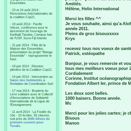
Ensembles
Amitiés.
Hélène, Helio International
- 23 et 24 août 2014 :
Rencontres internationales de
la coalition Cop21
Merci les filles ^^
Je vous souhaite, ainsi qu'a Alo
- 19 août 2014 : Pacific
Voices, conférence pour le
année 2011.
lancement de l'ouvrage de
Pleins de gros bisouxxxxx
Karibaiti Taoaba, Campus bas
Krys
de l'USP, Suva-Fiji Islands
- 21 juin 2014 : Fête de la
recevez tous nos voeux de santé
Maison des Ensembles,
présentation du projet "Manga
Patrick, ostéopathe
Ensemble" - reprogrammer le
futur.
Bonjour, je vous remercie et vo
- 19 juin 2014 : Réunion
tous mes meilleurs voeux pour 
plénière de la Coalition Cop21
Cordialement
- 14 juin 2014 : Intervention au
Corinne, Institut océanographiq
Salon des Solidarités
à
Fondation Albert Ier, prince de
l'invitation de Coordination Sud
- 17 mai 2014 : Braderie du
Les deux sont belles.
Livre solidaire avec le Collectif
1000 baisers. Bonne année.
d'Associations de Solidarité
Internationale de la Ligue de
Mc
l'Enseignement.
- 11 avril 2014 : La Foulée du
Merci pour les jolies cartes; je 
10e - 10 écoles, 55 classes,
Bisous
soit près de
2000 élèves de
primaire courent pour
Manon
Tuvalu
.