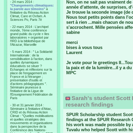
Non, on ne sait pas vraiment de q
- 24 mars 2014 :
"Changements climatiques:
année d'attente, de surprises, d
la parole aux témoins"
à
Je trouve la seconde image (de d
l'initiative du Réseau Action
Climat, Care et Oxfam. A
Nous tout petits points dans l'o
Sciences Po, Paris 7è
sert à rien ...mais chacun de nou
s'accrochent. Mille pensées aff
- 22 mars 2014 : L'archipel
monde, 7ème conférence
sabine
grand public du cycle « Iles
laboratoires » organisé par
l'IRD à la bibliothèque de
merci
l’Alcazar, Marseille
bises à vous tous
- 5 mars 2014 : " La Solidarité
Laurent
Internationale : de la
sensibilisation à l'action, dans
Je vote pour le greetings II...T
quelles dynamiques
éducatives se situer ?
la paix et de la lumière...il y a 
Echanges et réflexions sur la
MPC
place de l'engagement en
France et à l'étranger ;
présentation d'outils et
d'actions pédagogiques ".
Séminaire jeunesse à
l'initiative de la Ligue de
l'Enseignement Fédération de
Sarah's student Scott 
Paris
research findings
- 30 et 31 janvier 2014 :
Séminaire à l'initiative d'Attac,
CRID et du Réseau Action
SPUR Scholarship student Scott
Climat - "Quelles mobilisations
findings at the SPUR Research C
et quelles stratégies des
mouvements et organisations
his work was made possible by A
dans la perspective de la
Tuvalu who helped Scott with his
Conférence des Nations-