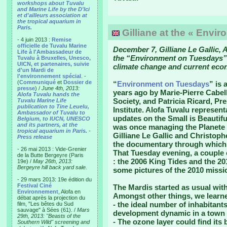
workshops about Tuvalu
and Marine Life by the D'Ici
et d'ailleurs association at
the tropical aquarium in
Paris.
Gilliane at the « Envi
- 4 juin 2013 :
Remise
officielle de Tuvalu Marine
December 7, Gilliane Le Gallic, A
Life à l'Ambassadeur de
the “Environment on Tuesdays” 
Tuvalu à Bruxelles, Unesco,
UICN, et partenaires, suivie
climate change and current eco
d'un Mardi de
l'environnement spécial
. -
(
Communiqué
et
Dossier de
“
Environment on Tuesdays
” is 
presse
) /
June 4th, 2013:
years ago by Marie-Pierre Cabel
Alofa Tuvalu hands the
Society, and Patricia Ricard, P
Tuvalu Marine Life
publication to Tine Leuelu,
Institute. Alofa Tuvalu represent
Ambassador of Tuvalu to
updates on the Small is Beautif
Belgium, to IUCN, UNESCO
and its partners, at the
was once managing the Planete 
tropical aquarium in Paris.
-
Gilliane Le Gallic and Christop
Press release
the documentary through which 
- 26 mai 2013 : Vide-Grenier
That Tuesday evening, a couple 
de la Butte Bergeyre (Paris
: the 2006 King Tides and the 20
19e) /
May 26th, 2013:
Bergeyre hill back yard sale.
some pictures of the 2010 missi
- 29 mars 2013: 19e édition du
Festival Ciné
The Mardis started as usual with
Environnement
, Alofa en
Amongst other things, we learne
débat après la projection du
- the ideal number of inhabitants
film, "Les bêtes du Sud
sauvage" à Sées (61). /
Mars
development dynamic in a town i
29th, 2013: "Beasts of the
- The ozone layer could find its
Southern Wild" screening and