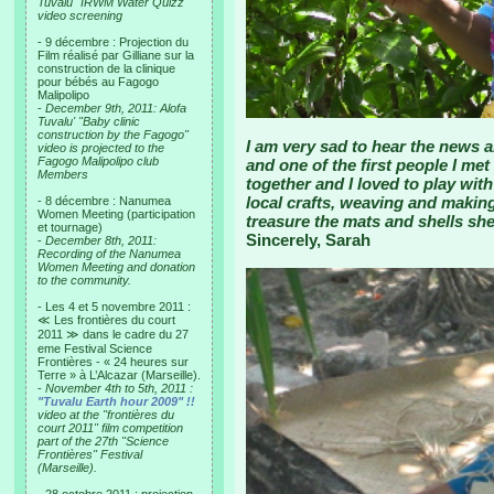
Tuvalu "IRWM Water Quizz"
video screening
- 9 décembre : Projection du
Film réalisé par Gilliane sur la
construction de la clinique
pour bébés au Fagogo
Malipolipo
-
December 9th, 2011: Alofa
Tuvalu' "Baby clinic
construction by the Fagogo"
I am very sad to hear the news 
video is projected to the
Fagogo Malipolipo club
and one of the first people I me
Members
together and I loved to play with
local crafts, weaving and making 
- 8 décembre : Nanumea
Women Meeting (participation
treasure the mats and shells sh
et tournage)
Sincerely, Sarah
-
December 8th, 2011:
Recording of the Nanumea
Women Meeting and donation
to the community.
- Les 4 et 5 novembre 2011 :
≪ Les frontières du court
2011 ≫ dans le cadre du 27
eme Festival Science
Frontières - « 24 heures sur
Terre » à L’Alcazar (Marseille).
-
November 4th to 5th, 2011 :
"Tuvalu Earth hour 2009" !!
video at the "frontières du
court 2011" film competition
part of the 27th "Science
Frontières" Festival
(Marseille).