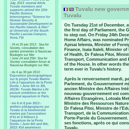
July, 2013:
several Alofa
Tuvalu members and
Tuvalu new governm
supports attend the 12th
Pacific Science
Tuvalu
Intercongress "Science for
Human Security &
Sustainable Development in
On Tuesday 21st of December, af
the Pacific Islands & Rim"
the first day of Parliament, th
at University of the South
Pacific Laucala Campus,
to step out. On Friday 24th Dece
Suva, Fiji
Home Affairs, was nominated Pri
Apisai Ielemia, Minister of Forei
- 24 et 25 juin 2013 : Sea for
Society, consultation des
Finance, Isaia Italeli, Minister 
parties prenantes à Nausicaa-
of Health, Dr Falesa Pitoi, Mini
Boulogne sur Mer
/
June 24 and 25th: Sea for
Transport, Communication and Pu
Society consultation forum at
of the House. In other words the
Nausicaa-Boulogne sur Mer.
term ever in Tuvalu’s history.
- du 4 au 30 juin 2013 :
Exposition photographique
Après le renversement mardi, p
sur le projet Tuvalu Marine
Life à l'aquarium de la Porte
Parlement, du Gouvernement mis 
Dorée. /
June 4th to 30t,
ancien Ministre des Affaires Int
2013h: Tuvalu Marine Life
picture exhibition at the
nouveau gouvernement est compo
tropical aquarium in Paris.
Affaires Etrangères, Lotoala Meti
Ministre des Ressources Naturel
- les 6 et 8 juin 2013 :
ateliers pédagogiques sur
Dr Falesa Pitoi, Ministre de l’E
Tuvalu et la biodiversité
Transport, de la Communication 
marine par l'association
d'Ici et d'Ailleurs à
Porte-Parole du Gouvernement. 
l'aquarium de la Porte
ses fonctions, après ce qui const
Dorée. /
June 6th and 8th,
Tuvalu.
2013: Kid awareness