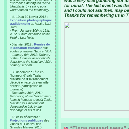
was a very nice gathering not 
awareness among the Island
for burial. The last event was t
inhabitants by setting up a
and I could not ask then, may b
workshop on the technology…
Thanks for remembering us in T
- du 10 au 19 janvier 2012 :
Exposition photographique
traditionnelle
au Vaiaku Lagi
Hotel
-
From January 10th to 19th,
2012 : Photo exhibition at the
Vaiaku Lagi Hotel
- 5 janvier 2012 :
Remise de
la donation Hunamar
aux
écoles primaires Nauti et SDA
-
January 5th, 2012: Delivery
of the Hunamar association's
donation to the Nauti and SDA
primary schools.
- 30 décembre : Fête en
l'honneur d'Isaia Taeia,
Ministre de l'Environnement
décédé en exercice en juillet
dernier (participation et
tournage)
-
December 30th, 2011:
Recording of the Government
feast in homage to Isaia Taeia,
Minister for Environment,
deceased in July in the
discharge of his duties.
- 18 et 19 décembre :
Projections publiques
des
vidéos du Festival des
“Elega passed away” -
Grandes Marées 2010