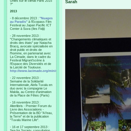
Unies sur le climat Paris 2015
Sarah
?"
2013
- 8 décembre 2013 :
"Nuages
au Paradis"
à l'Ecopass Film
Festival au Japan Pacific ICT
Center à Suva (Iles Fidji)
- 28 novembre 2013 :
"Changements climatiques et
droits des états" par Natacha
Bracq, avocate spécialisée en
droit public et droits de
l'homme, en partenariat avec
La Cimade, dans le cadre du
Festival Migrant'scène à
l'Espace des Diversités et de
la Laïcité de Toulouse.
http://www.lacimade.org/minisites/migrantscene
- 22 novembre 2013 :
Semaine de la Solidarité
Internationale, Alofa Tuvalu en
duo avec la compagnie Le
Makila, au Centre d'animation
de la Place de Fêtes (Paris)
- 16 novembre 2013 :
Alterlibris - Premier Forum du
Livre des Associations -
Présentation de la BD "A l'eau,
la Terre" et de la publication
"Tuvalu Marine Life".
- 16 et 17 septembre 2013 :
Sea for Society, consultation