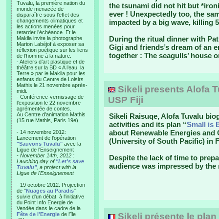
Tuvalu, la première nation du
the tsunami did not hit but *ironi
monde menacée de
ever ! Unexpectedly too, the sa
disparaître sous l’effet des
changements climatiques et
impacted by a big wave, killing 5
les actions menées pour
retarder l’échéance. Et le
During the ritual dinner with Pa
Makila invite la photographe
Marion Labéjof à exposer sa
Gigi and friends’s dream of an en
réflexion poétique sur les liens
together : The seagulls’ house o
de l’homme à la nature.
- Ateliers d’art plastique et de
théâtre sur la BD « A l’eau, la
Terre » par le Makila pour les
enfants du Centre de Loisirs
Mathis le 21 novembre après-
Sikeli presents Alofa T
midi.
- Conférence-vernissage de
USP Fiji
l’exposition le 22 novembre
agrémentée de contes.
Au Centre d’animation Mathis
Sikeli Raisuqe, Alofa Tuvalu bio
(15 rue Mathis, Paris 19e)
activities and its plan “
Small is 
about Renewable Energies and C
- 14 novembre 2012:
Lancement de l'opération
(University of South Pacific) in 
"Sauvons Tuvalu"
avec la
Ligue de l'Enseignement
- November 14th, 2012 :
Despite the lack of time to prepa
Lauching day of
"Let's save
audience was impressed by the 
Tuvalu"
, a project with la
Ligue de l'Enseignement
- 19 octobre 2012: Projection
de "
Nuages au Paradis
"
suivie d'un débat, à l'initiative
du Point Info Energie de
Vendée dans le cadre de la
Fête de l'Energie
de l'île
Sikeli présente le plan 