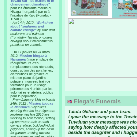
Tuvalu sur "les marins et le
changement climatique"
pour les étudiants marins du
Nivaga II organisé par et à
l'initiative de Kaio (Funafuti -
Tuvalu).
-
April 4th, 2012 :
Workshop
about "seafarers and
climate change"
by Kaio with
seafarers and trainees
(Funafuti – Tuvalu, on board
Nivaga) about environmental
practices on vessels.
- Du 17 janvier au 24 mars
2012:
Mission biogaz à
Nanumea
(mise en place de
récupérateurs d'eau,
remplacement des réchauds,
construction des porcheries,
distributions de graines et
mise en place de jardins
potagers, nouveau train de
formation pour un usage
pérenne des 4 unités par les
volontaires et ateliers publics
pour la population)
-
From January 13th to March
Elega's Funerals
24th, 2012 :
Mission biogas
in Nanumea
Objectives :
insuring that the four digesters
Talofa Gilliane and your team.
implemented late 2010 are
I gave the message to the Toeain
working to satisfaction, setting
Tuvaluan your message was nice
up one water tank at each
owners' place, build individual
saying how deeply affected yous
piggeries, setting up the basis
beside the daughter and I hugge
for garden, training owners
and workers as well as raising