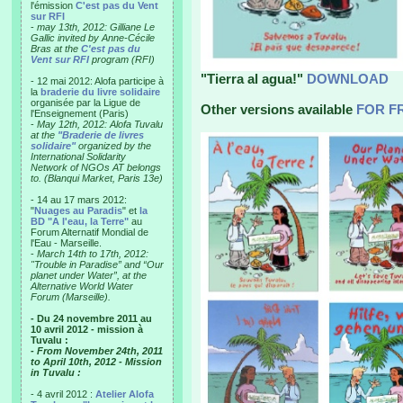
l'émission
C'est pas du Vent
sur RFI
-
may 13th, 2012: Gilliane Le
Gallic invited by Anne-Cécile
Bras at the
C'est pas du
Vent sur RFI
program (RFI)
"Tierra al agua!"
DOWNLOAD
- 12 mai 2012: Alofa participe à
la
braderie du livre solidaire
organisée par la Ligue de
Other versions available
FOR F
l'Enseignement (Paris)
-
May 12th, 2012: Alofa Tuvalu
at the
"Braderie de livres
solidaire"
organized by the
International Solidarity
Network of NGOs AT belongs
to. (Blanqui Market, Paris 13e)
- 14 au 17 mars 2012:
"
Nuages au Paradis
" et
la
BD "A l'eau, la Terre"
au
Forum Alternatif Mondial de
l'Eau - Marseille.
-
March 14th to 17th, 2012:
"Trouble in Paradise” and “Our
planet under Water”, at the
Alternative World Water
Forum (Marseille).
- Du 24 novembre 2011 au
10 avril 2012 - mission à
Tuvalu :
- From November 24th, 2011
to April 10th, 2012 - Mission
in Tuvalu :
- 4 avril 2012 :
Atelier Alofa