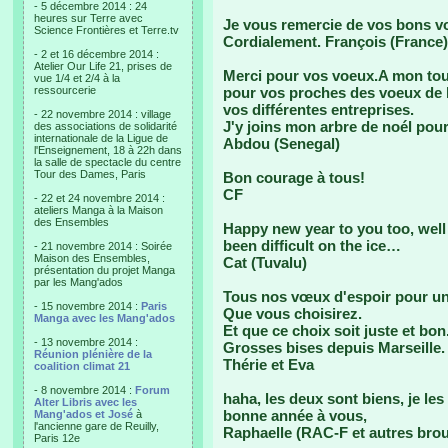
- 5 décembre 2014 : 24
heures sur Terre avec
Je vous remercie de vos bons vœ
Science Frontières et Terre.tv
Cordialement. François (France)
- 2 et 16 décembre 2014 :
Atelier Our Life 21, prises de
Merci pour vos voeux.A mon tour
vue 1/4 et 2/4 à la
ressourcerie
pour vos proches des voeux de 
vos différentes entreprises.
- 22 novembre 2014 : village
J'y joins mon arbre de noél po
des associations de solidarité
internationale de la Ligue de
Abdou (Senegal)
l'Enseignement, 18 à 22h dans
la salle de spectacle du centre
Tour des Dames, Paris
Bon courage à tous!
CF
- 22 et 24 novembre 2014 :
ateliers Manga à la Maison
des Ensembles
Happy new year to you too, well
been difficult on the ice…
- 21 novembre 2014 : Soirée
Maison des Ensembles,
Cat (Tuvalu)
présentation du projet Manga
par les Mang'ados
Tous nos vœux d'espoir pour un 
- 15 novembre 2014 :
Paris
Que vous choisirez.
Manga avec les Mang'ados
Et que ce choix soit juste et bon
- 13 novembre 2014 :
Grosses bises depuis Marseille.
Réunion plénière de la
Thérie et Eva
coalition climat 21
- 8 novembre 2014 :
Forum
haha, les deux sont biens, je les
Alter Libris avec les
bonne année à vous,
Mang'ados et José
à
l'ancienne gare de Reuilly,
Raphaelle (RAC-F et autres brout
Paris 12e