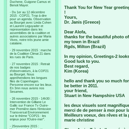
Duchene, Guigone Camus et
Benoit Mayer.
Thank You for New Year greetin
!
- Du 1er au 12 décembre
2015 : COP21. Trop à dire
Yours,
pour un agenda. Observation
Dr. Janis (Greece)
au Bourget avec Linda Cohen
et Laurent Leguyader et
representation dans les
Dear Alofa,
assemblées de la coalition et
thanks for the beautiful photo o
autres associations par Maria
Vives, notre très jeune amie
my town in Brazil
catalane.
Rgds, Milton (Brazil)
- 29 novembre 2015 : marche
de la Coalition Climat 21 dans
In my opinion, Greetings-2 looks
les rues de Paris.
Good luck to you.
- 27 novembre 2015 : Retrait
Best regard,
de nos badges
Kim (Korea)
d’observateurs, à la COP21
au Bourget. Nous
appréhendions les longues
hello and thank you so much for t
files de Copenhagen.
Personne encore sur les lieux.
be better in 2011.
En 3mn nous avions nos
your friend,
Sesames.
Stuart in New Hampshire USA
- 26 novembre 2015 - 14h30 :
Intervention de Gilliane Le
les deux visuels sont magnifique
Gallic sur France Tv Outre-
mer Première dans l'émission
merci de de penser à moi pour l
Transversal Environnement
Meilleurs voeux, des rêves et la 
sur le thème "COP21 : les
enjeux pour l'Outre-mer".
marie christine
- 25novembre 2015 :