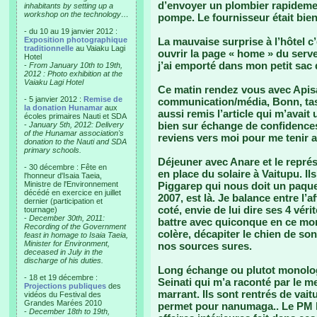
d’envoyer un plombier rapidement
inhabitants by setting up a
workshop on the technology…
pompe. Le fournisseur était bie
- du 10 au 19 janvier 2012 :
Exposition photographique
La mauvaise surprise à l’hôtel c’
traditionnelle
au Vaiaku Lagi
ouvrir la page « home » du serv
Hotel
j’ai emporté dans mon petit sac
-
From January 10th to 19th,
2012 : Photo exhibition at the
Vaiaku Lagi Hotel
Ce matin rendez vous avec Apisa
- 5 janvier 2012 :
Remise de
communication/média, Bonn, task f
la donation Hunamar
aux
aussi remis l’article qui m’avait
écoles primaires Nauti et SDA
bien sur échange de confidences.
-
January 5th, 2012: Delivery
of the Hunamar association's
reviens vers moi pour me tenir 
donation to the Nauti and SDA
primary schools.
Déjeuner avec Anare et le représ
- 30 décembre : Fête en
en place du solaire à Vaitupu. I
l'honneur d'Isaia Taeia,
Ministre de l'Environnement
Piggarep qui nous doit un paque
décédé en exercice en juillet
2007, est là. Je balance entre l’a
dernier (participation et
coté, envie de lui dire ses 4 véri
tournage)
-
December 30th, 2011:
battre avec quiconque en ce mo
Recording of the Government
colère, décapiter le chien de son v
feast in homage to Isaia Taeia,
Minister for Environment,
nos sources sures.
deceased in July in the
discharge of his duties.
Long échange ou plutot monolog
- 18 et 19 décembre :
Seinati qui m’a raconté par le m
Projections publiques
des
marrant. Ils sont rentrés de vait
vidéos du Festival des
Grandes Marées 2010
permet pour nanumaga.. Le PM l
-
December 18th to 19th,