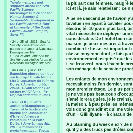
Tuvalu members and
la plupart des femmes, malgré les
supports attend the 12th
ici et là, je sais relativiser : ce n
Pacific Science
Intercongress "Science for
Human Security &
A peine descendue de l’avion y’a 
Sustainable Development in
tuvaluen en ayant à cavaler pour
the Pacific Islands & Rim"
at University of the South
électricité. 10 jours plus tard, t
Pacific Laucala Campus,
vital nécessite de déployer une 
Suva, Fiji
considérable. De l’hôtel bien sûr
- 24 et 25 juin 2013 : Sea for
maison, je peux mesurer à traver
Society, consultation des
combien le fossé est important 
parties prenantes à Nausicaa-
Boulogne sur Mer
classe moyenne dont je fais part
/
June 24 and 25th: Sea for
environnement aseptisé que les 
Society consultation forum at
Nausicaa-Boulogne sur Mer.
il se trouvent, nous lèvent le cœu
son ménage de la semaine procha
- du 4 au 30 juin 2013 :
Exposition photographique
sur le projet Tuvalu Marine
Les enfants de mon environnement
Life à l'aquarium de la Porte
recevait moins l’an dernier, so
Dorée. /
June 4th to 30t,
2013h: Tuvalu Marine Life
mon premier étage. Le plus petit
picture exhibition at the
je ne vois pas beaucoup d’occupa
tropical aquarium in Paris.
s’améliorera guère, je le crains)
- les 6 et 8 juin 2013 :
la maison, à peu près les mêmes
ateliers pédagogiques sur
vois donc grandir et qui me voien
Tuvalu et la biodiversité
marine par l'association
d’un « Giiiiiiiyane » à chacun 
d'Ici et d'Ailleurs à
l'aquarium de la Porte
Dorée. /
June 6th and 8th,
Au planning du week end ? Je n’a
2013: Kid awareness
qu’il y a des trucs pas drôles c
workshops about Tuvalu