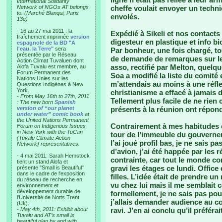
International Solidarity
Network of NGOs AT belongs
cheffe voulait envoyer un technic
to. (Marché Blanqui, Paris
envolés.
13e)
- 16 au 27 mai 2011 : la
Expédié à Sikeli et nos contacts
fraîchement imprimée
version
digesteur en plastique et info bi
espagnole de la BD "A
l'eau, la Terre"
sera
Par bonheur, une fois chargé, to
présentée par le Réseau
de demande de remarques sur le
Action Climat Tuvaluen dont
asso, rectifié par Melton, quelqu
Alofa Tuvalu est membre, au
Forum Permanent des
Soa a modifié la liste du comité
Nations Unies sur les
m’attendais au moins à une réfle
Questions Indigènes à New
York.
christianisme a effacé à jamais
-
From May 16th to 27th, 2011
Tellement plus facile de ne rien
: The new born
Spanish
version of “our planet
présents à la réunion ont répon
under water” comic book
at
the United Nations Permanent
Contrairement à mes habitudes ou
Forum on Indigenous Issues
in New York with the TuCan
tour de l’immeuble du gouverneme
(Tuvalu Climate Action
l’ai joué profil bas, je ne sais 
Network) representatives.
d’avion, j’ai été happée par les
- 4 mai 2011: Sarah Hemstock
contrainte, car tout le monde com
tient un stand Alofa et
gravi les étages ce lundi. Offic
présente "Small is Beautiful"
dans le cadre de l'exposition
filles. L’idée était de prendre un
du réseau de recherche en
vu chez lui mais il me semblait c
environnement et
développement durable de
formellement, je ne sais pas pour
l'Université de Notts Trent
j’allais demander audience au cons
(Uk).
-
May 4th, 2011: Exhibit about
ravi. J’en ai conclu qu’il préférai
Tuvalu and AT’s small is
beautiful plan by and with