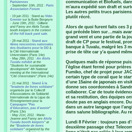
communication et Biofuels, dans
Parisiennes
-
September 10th, 2011 :
Paris
m’aura expédié son draft et surt
Association Forum
Les autres petits trucs parisien
- 19 juin 2011 : Stand au
Vide-
plutôt récré.
Grenier
sur la Butte Bergeyre
-
June 19th, 2011 : Gilliane
Alors de quoi furent faits ces 3
and Fanny are Alofa Tuvalu
booth keepers in the context
qui précède bien sur…mais avan
of
the hill back yard sale
.
grand vent et une partie de la j
- 28 mai 2011 :
Stand aux
draft de CP pour le festival, pro
4ème rencontres nationales
banque à Tuvalu, malgré les 3 mo
des étudiants pour le DD
à
prise de tête car y’a quand même
la Cité Internationale
Universitaire (Paris 14e)
-
May 28th, 2011 :
An Alofa
Quelques mails de réponse puis i
Tuvalu exhibit
at the
“Students for sustainable
l’église étant fermé pour prières 
development” 4th National
Fumiko, chef de projet pour JAC
meeting at the International
“Cité Universitaire” (Paris 14e)
certain type de corail que le sta
d’une 15aine de japonais en visit
- 21 mai 2011 :
Stand à la
donne ses coordonnées à Sandri
"braderie de livres solidaire"
organisée par le Collectif
collaborer. Car de toute évidenc
d'Associations de Solidarité
et sa restitution, des équipes on
Internationale de la Ligue de
l'Enseignement pour la
doute pas en anglais encore. Du
Campagne "Pas
dans un autre langage que l’angl
d'éducation, pas d'avenir
"
dans sa/une bibliographie. Au 
(Paris 13e)
-
May 21st, 2011 : Marie-
Jeanne and Fanny are
Alofa
Lundi 8 Février
: toujours pas d
Tuvalu booth keepers"
at
the
"Braderie de livres
deuxième passage chez Telecom, 
solidaire"
organized by the
ligne n’était pas reliée à leur 