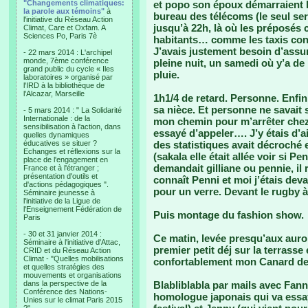
"Changements climatiques:
et popo son époux démarraient le
la parole aux témoins"
à
bureau des télécoms (le seul ser
l'initiative du Réseau Action
jusqu’à 22h, là où les préposés
Climat, Care et Oxfam. A
Sciences Po, Paris 7è
habitants… comme les taxis con
J’avais justement besoin d’assure
- 22 mars 2014 : L'archipel
monde, 7ème conférence
pleine nuit, un samedi où y’a de
grand public du cycle « Iles
pluie.
laboratoires » organisé par
l'IRD à la bibliothèque de
l’Alcazar, Marseille
1h1/4 de retard. Personne. Enfin
sa nièce. Et personne ne savait s
- 5 mars 2014 : " La Solidarité
Internationale : de la
mon chemin pour m’arrêter chez C
sensibilisation à l'action, dans
essayé d’appeler…. J’y étais d’a
quelles dynamiques
éducatives se situer ?
des statistiques avait décroché e
Echanges et réflexions sur la
(sakala elle était allée voir si Pe
place de l'engagement en
demandait gilliane ou pennie, il 
France et à l'étranger ;
présentation d'outils et
connaît Penni et moi j’étais deva
d'actions pédagogiques ".
pour un verre. Devant le rugby à 
Séminaire jeunesse à
l'initiative de la Ligue de
l'Enseignement Fédération de
Puis montage du fashion show.
Paris
- 30 et 31 janvier 2014 :
Ce matin, levée presqu’aux aur
Séminaire à l'initiative d'Attac,
premier petit déj sur la terrasse
CRID et du Réseau Action
Climat - "Quelles mobilisations
confortablement mon Canard de 
et quelles stratégies des
mouvements et organisations
dans la perspective de la
Blabliblabla par mails avec Fan
Conférence des Nations-
homologue japonais qui va essay
Unies sur le climat Paris 2015