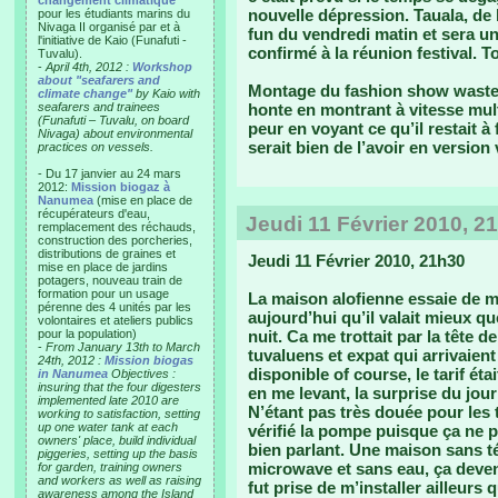
changement climatique"
nouvelle dépression. Tauala, de 
pour les étudiants marins du
Nivaga II organisé par et à
fun du vendredi matin et sera un
l'initiative de Kaio (Funafuti -
confirmé à la réunion festival. T
Tuvalu).
-
April 4th, 2012 :
Workshop
about "seafarers and
Montage du fashion show waste 2
climate change"
by Kaio with
seafarers and trainees
honte en montrant à vitesse mult
(Funafuti – Tuvalu, on board
peur en voyant ce qu’il restait à 
Nivaga) about environmental
serait bien de l’avoir en version
practices on vessels.
- Du 17 janvier au 24 mars
2012:
Mission biogaz à
Nanumea
(mise en place de
récupérateurs d'eau,
Jeudi 11 Février 2010, 2
remplacement des réchauds,
construction des porcheries,
distributions de graines et
Jeudi 11 Février 2010, 21h30
mise en place de jardins
potagers, nouveau train de
formation pour un usage
La maison alofienne essaie de m
pérenne des 4 unités par les
aujourd’hui qu’il valait mieux qu
volontaires et ateliers publics
pour la population)
nuit. Ca me trottait par la tête 
-
From January 13th to March
tuvaluens et expat qui arrivaient
24th, 2012 :
Mission biogas
disponible of course, le tarif éta
in Nanumea
Objectives :
insuring that the four digesters
en me levant, la surprise du jour 
implemented late 2010 are
N’étant pas très douée pour les
working to satisfaction, setting
up one water tank at each
vérifié la pompe puisque ça ne po
owners' place, build individual
bien parlant. Une maison sans t
piggeries, setting up the basis
microwave et sans eau, ça devena
for garden, training owners
and workers as well as raising
fut prise de m’installer ailleurs
awareness among the Island