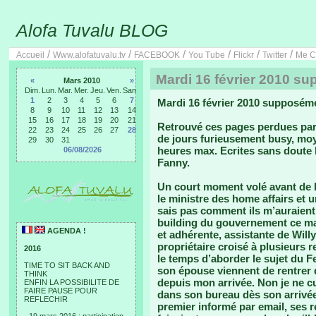
Alofa Tuvalu BLOG
/
/
/
/
/
/
Accueil
Www.alofatuvalu.tv
FACEBOOK
You Tube
Flickr
Twitter
Me C
Mardi 16 février 2010 s
«
Mars 2010
»
Dim.
Lun.
Mar.
Mer.
Jeu.
Ven.
Sam.
1
2
3
4
5
6
7
Mardi 16 février 2010 supposém
8
9
10
11
12
13
14
15
16
17
18
19
20
21
Retrouvé ces pages perdues par
22
23
24
25
26
27
28
de jours furieusement busy, mo
29
30
31
heures max. Ecrites sans doute le
06/08/2026
Fanny.
Un court moment volé avant de l
le ministre des home affairs et 
sais pas comment ils m’auraient 
building du gouvernement ce ma
AGENDA !
et adhérente, assistante de Willy
propriétaire croisé à plusieurs 
2016
le temps d’aborder le sujet du Fes
TIME TO SIT BACK AND
son épouse viennent de rentrer de
THINK
depuis mon arrivée. Non je ne cu
ENFIN LA POSSIBILITE DE
FAIRE PAUSE POUR
dans son bureau dès son arrivée. 
REFLECHIR
premier informé par email, ses 