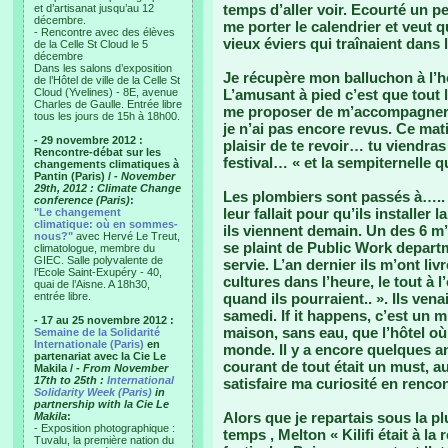
temps d’aller voir. Ecourté un pe
et d’artisanat jusqu’au 12
décembre.
me porter le calendrier et veut que
- Rencontre avec des élèves
vieux éviers qui traînaient dans 
de la Celle St Cloud le 5
décembre
Dans les salons d’exposition
Je récupère mon balluchon à l’hô
de l’Hôtel de ville de la Celle St
Cloud (Yvelines) - 8E, avenue
L’amusant à pied c’est que tout 
Charles de Gaulle. Entrée libre
me proposer de m’accompagner, 
tous les jours de 15h à 18h00.
je n’ai pas encore revus. Ce matin
- 29 novembre 2012 :
plaisir de te revoir… tu viendras
Rencontre-débat sur les
festival… « et la sempiternelle q
changements climatiques à
Pantin (Paris) /
- November
29th, 2012 : Climate Change
Les plombiers sont passés à….. 6 
conference (Paris)
:
leur fallait pour qu’ils installer 
"Le changement
climatique: où en sommes-
ils viennent demain. Un des 6 
nous?"
avec Hervé Le Treut,
se plaint de Public Work departm
climatologue, membre du
GIEC. Salle polyvalente de
servie. L’an dernier ils m’ont liv
l’Ecole Saint-Exupéry - 40,
cultures dans l’heure, le tout à l
quai de l’Aisne. A 18h30,
entrée libre.
quand ils pourraient.. ». Ils venai
samedi. If it happens, c’est un m
- 17 au 25 novembre 2012 :
maison, sans eau, que l’hôtel où
Semaine de la Solidarité
Internationale (Paris)
en
monde. Il y a encore quelques an
partenariat avec la Cie Le
courant de tout était un must, au
Makila /
- From November
17th to 25th :
International
satisfaire ma curiosité en renco
Solidarity Week (Paris)
in
partnership with la Cie Le
Alors que je repartais sous la p
Makila
:
- Exposition photographique :
temps , Melton « Kilifi était à la
Tuvalu, la première nation du