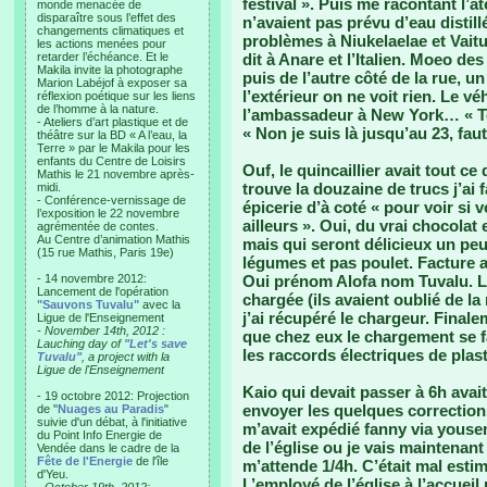
festival ». Puis me racontant l’ate
monde menacée de
disparaître sous l’effet des
n’avaient pas prévu d’eau distillé
changements climatiques et
problèmes à Niukelaelae et Vaitu
les actions menées pour
retarder l’échéance. Et le
dit à Anare et l’Italien. Moeo des
Makila invite la photographe
puis de l’autre côté de la rue, 
Marion Labéjof à exposer sa
l’extérieur on ne voit rien. Le v
réflexion poétique sur les liens
de l’homme à la nature.
l’ambassadeur à New York… « Ton
- Ateliers d’art plastique et de
« Non je suis là jusqu’au 23, fa
théâtre sur la BD « A l’eau, la
Terre » par le Makila pour les
enfants du Centre de Loisirs
Ouf, le quincaillier avait tout ce
Mathis le 21 novembre après-
trouve la douzaine de trucs j’ai f
midi.
- Conférence-vernissage de
épicerie d’à coté « pour voir si
l’exposition le 22 novembre
ailleurs ». Oui, du vrai chocolat
agrémentée de contes.
Au Centre d’animation Mathis
mais qui seront délicieux un peu
(15 rue Mathis, Paris 19e)
légumes et pas poulet. Facture 
- 14 novembre 2012:
Oui prénom Alofa nom Tuvalu. L
Lancement de l'opération
chargée (ils avaient oublié de la
"Sauvons Tuvalu"
avec la
j’ai récupéré le chargeur. Finale
Ligue de l'Enseignement
- November 14th, 2012 :
que chez eux le chargement se fa
Lauching day of
"Let's save
les raccords électriques de plast
Tuvalu"
, a project with la
Ligue de l'Enseignement
Kaio qui devait passer à 6h avait
- 19 octobre 2012: Projection
envoyer les quelques correction
de "
Nuages au Paradis
"
suivie d'un débat, à l'initiative
m’avait expédié fanny via yousend
du Point Info Energie de
de l’église ou je vais maintenan
Vendée dans le cadre de la
Fête de l'Energie
de l'île
m’attende 1/4h. C’était mal esti
d'Yeu.
L’employé de l’église à l’accueil 