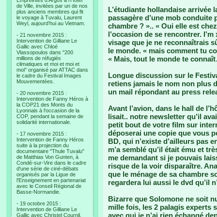
Empreintes d’Argos à l’Hotel
de Ville, invitées par un de nos
L’étudiante hollandaise arrivée l
plus anciens membres qui fit
passagère d’une mob conduite pa
le voyage à Tuvalu, Laurent
Weyl, aujourd’hui au Vietnam.
chambre ? ».. « Oui elle est che
l’occasion de se rencontrer. I’m 
- 21 novembre 2015 :
Intervention de Gilliane Le
visage que je ne reconnaîtrais s
Gallic avec Chloé
le monde. « mais comment tu co
Vlassopoulos dans "200
« Mais, tout le monde te connaî
millions de réfugiés
climatiques et moi et moi et
moi" organisé par ATTAC dans
Longue discussion sur le Festiva
le cadre du Festival Images
Mouvementées.
retiens jamais le nom non plus d
un mail répondant au press relea
- 20 novembre 2015 :
Intervention de Fanny Héros à
la COP21 des Monts du
Avant l’avion, dans le hall de l’h
Lyonnais à l'occasion de la
lisait.. notre newsletter qu’il ava
COP, pendant la semaine de
solidarité internationale.
petit bout de votre film sur int
déposerai une copie que vous pour
- 17 novembre 2015 :
Intervention de Fanny Héros
BD, qui n’existe d’ailleurs pas e
suite à la projection du
m’a semblé qu’il était ému et trè
documentaire "Thule Tuvalu"
me demandant si je pouvais laiss
de Matthias Von Gunten, à
Condé-sur-Vire dans le cadre
risque de la voir disparaître. An
d'une série de ciné-débats
que le ménage de sa chambre soit
organisés par la Ligue de
l'Enseignement en partenariat
regardera lui aussi le dvd qu’il n
avec le Conseil Régional de
Basse-Normandie.
Bizarre que Solomone ne soit nul
- 19 octobre 2015 :
mille fois, les 2 palagis experts
Intervention de Gilliane Le
avec qui je n’ai rien échangé de
Gallic avec Christel Cournil,