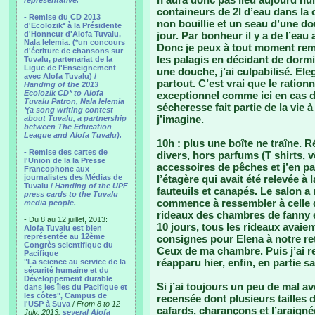
representative.
containeurs de 2l d’eau dans la c
- Remise du CD 2013
non bouillie et un seau d’une dou
d'Ecolozik* à la Présidente
d'Honneur d'Alofa Tuvalu,
jour. Par bonheur il y a de l’eau
Nala Ielemia. (*un concours
Donc je peux à tout moment rempl
d'écriture de chansons sur
les palagis en décidant de dormi
Tuvalu, partenariat de la
Ligue de l'Enseignement
une douche, j’ai culpabilisé. El
avec Alofa Tuvalu) /
partout. C’est vrai que le ratio
Handing of the 2013
Ecolozik CD* to Alofa
exceptionnel comme ici en cas d
Tuvalu Patron, Nala Ielemia
sécheresse fait partie de la vie à
*(a song writing contest
j’imagine.
about Tuvalu, a partnership
between The Education
League and Alofa Tuvalu).
10h : plus une boîte ne traîne. 
- Remise des cartes de
divers, hors parfums (T shirts, 
l'Union de la la Presse
accessoires de pêches et j’en pas
Francophone aux
journalistes des Médias de
l’étagère qui avait été relevée à
Tuvalu /
Handing of the UPF
fauteuils et canapés. Le salon a 
press cards to the Tuvalu
commence à ressembler à celle d
media people.
rideaux des chambres de fanny e
- Du 8 au 12 juillet, 2013:
10 jours, tous les rideaux avaien
Alofa Tuvalu est bien
représentée au 12ème
consignes pour Elena à notre reto
Congrès scientifique du
Ceux de ma chambre. Puis j’ai r
Pacifique
réapparu hier, enfin, en partie s
"La science au service de la
sécurité humaine et du
Développement durable
Si j’ai toujours un peu de mal a
dans les îles du Pacifique et
les côtes", Campus de
recensée dont plusieurs tailles d
l'USP à Suva
/
From 8 to 12
cafards, charançons et l’araigné
July, 2013:
several Alofa