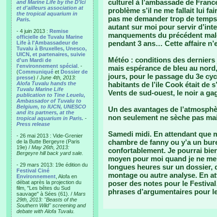
culturel à l’ambassade de France
and Marine Life by the D'Ici
et d'ailleurs association at
problème s’il ne me fallait lui fa
the tropical aquarium in
pas me demander trop de temps 
Paris.
autant sur moi pour servir d’inte
- 4 juin 2013 :
Remise
manquements du précédent malo
officielle de Tuvalu Marine
pendant 3 ans… Cette affaire n’es
Life à l'Ambassadeur de
Tuvalu à Bruxelles, Unesco,
UICN, et partenaires, suivie
Météo : conditions des derniers 
d'un Mardi de
l'environnement spécial
. -
mais espérance de bleu au nord,
(
Communiqué
et
Dossier de
jours, pour le passage du 3e cyc
presse
) /
June 4th, 2013:
Alofa Tuvalu hands the
habitants de l’ile Cook était de s
Tuvalu Marine Life
Vents de sud-ouest, le noir a g
publication to Tine Leuelu,
Ambassador of Tuvalu to
Belgium, to IUCN, UNESCO
Un des avantages de l’atmosphèr
and its partners, at the
non seulement ne sèche pas mais 
tropical aquarium in Paris.
-
Press release
Samedi midi. En attendant que mo
- 26 mai 2013 : Vide-Grenier
chambre de fanny ou y’a un bure
de la Butte Bergeyre (Paris
19e) /
May 26th, 2013:
confortablement. Je pourrai bie
Bergeyre hill back yard sale.
moyen pour moi quand je ne me 
- 29 mars 2013: 19e édition du
longues heures sur un dossier,
Festival Ciné
montage ou autre analyse. En at
Environnement
, Alofa en
débat après la projection du
poser des notes pour le Festival
film, "Les bêtes du Sud
phrases d’argumentaires pour l
sauvage" à Sées (61). /
Mars
29th, 2013: "Beasts of the
Southern Wild" screening and
debate with Alofa Tuvalu.