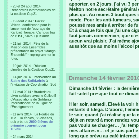
apporter, en 2 jours, j’ai vu 3 p
- 23 et 24 août 2014 :
Melton notre secrétaire général 
Rencontres internationales de
la coalition Cop21
plus qui. Au moins 3 boutiques 
mode. Pour les anti-fumeurs, sac
- 19 août 2014 : Pacific
poussé mes amis à arrêter de fum
Voices, conférence pour le
lancement de l'ouvrage de
Et à chaque fois que j’ai une cig
Karibaiti Taoaba, Campus bas
faut jamais commencer, que c’es
de l'USP, Suva-Fiji Islands
aucun vrai plaisir. J’ai même aj
- 21 juin 2014 : Fête de la
aussitôt que au moins l’alcool 
Maison des Ensembles,
présentation du projet "Manga
Ensemble" - reprogrammer le
futur.
- 19 juin 2014 : Réunion
plénière de la Coalition Cop21
Dimanche 14 février 201
- 14 juin 2014 : Intervention au
Salon des Solidarités
à
l'invitation de Coordination Sud
Dimanche 14 février : la dernièr
- 17 mai 2014 : Braderie du
fait soleil presque tout ce diman
Livre solidaire avec le Collectif
d'Associations de Solidarité
Internationale de la Ligue de
Hier soir, samedi, Elevé la voir h
l'Enseignement.
enfants d’Elega. D’abord, l’emm
le soir, quand j’ai réalisé que la 
- 11 avril 2014 : La Foulée du
10e - 10 écoles, 55 classes,
déjà en retard à mon rendez vou
soit près de
2000 élèves de
pas voulu se charger… j’ai tempê
primaire courent pour
Tuvalu
.
mes affaires »… et je suis partie
long que prévu au café internet.
- 24 mars 2014 :