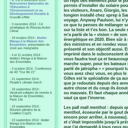
un répit des éléments pour le pou
- 4, 5 et 6 novembre 2014 :
Rencontres Nationales de
permis d’installer du solaire pou
l'Education à
les visiteurs, Anare, Giorgio, le
l'Environnement et au
Développement Durable
à
tongien installé chez sprep à S
Gouville s/Mer
voyage. Anyway Paulson, lui n’y 
- 3 novembre 2014 : CA
ce que tu penses de mélanger sol
stratégique du Réseau Action
sur ta liste et t’es bon. La seul
Climat
m’a parlé de la « vision » de son
- 18 octobre 2014 :
Atelier
énergétique en 2020. Bien sûr à 
Manga à la Maison des
des ministres et en rendez vous 
Ensembles
, présentation de
José aux mang'ados
présenté et son objectif aussi. Et
imprimé dans le subconscient de
- 4 et 11 octobre 2014 :
vous faudra tout ça et beaucoup 
Ateliers Manga à la Maison
des Ensembles
marche super, pour les bateaux 
parlé de jatropha » « pourquoi t
- 2 octobre 2014 : Conférence
de 4D "Our life 21"
vous avez chez vous, en plus le 
Gilles est le spécialiste de ça aus
- 21 septembre 2014 :
People's climate march
que je redoutais depuis des ann
autre chose et du coup ils écout
- 19 septembre 2014 :
ou mauvais. Et faut chaque année
Vendredi solidaire de rentrée à
la Maison de Ensembles,
vaut ça que l’inverse.
Paris 13e
- 15 septembre 2014 :
Les pall mall menthol : depuis 
Réunion plénière de la
menthol, écoeurée par le gout d
Coalition Cop21
encore pour arrêter, à nouveau).
- 13 septembre 2014 : Atelier
et c’était impossible jusqu’à pré
Manga à la Maison des
que j’ai demandé à tous ceux qu
Ensembles