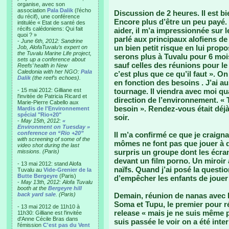
organise, avec son
association
Pala Dalik
(l’écho
Discussion de 2 heures. Il est bi
du récif), une conférence
Encore plus d’être un peu payé.
intitulée « Etat de santé des
récifs calédoniens: Qui fait
aider, il m’a impressionnée sur l
quoi ? »
parlé aux principaux alofiens de
-
June 6th, 2012: Sandrine
un bien petit risque en lui prop
Job, AlofaTuvalu’s expert on
the Tuvalu Marine Life project,
serons plus à Tuvalu pour 6 mois
sets up a conference about
sauf celles des réunions pour le 
Reefs’ health in New
Caledonia with her NGO:
Pala
c’est plus que ce qu’il faut ». 
Dalik
(the reef’s echoes).
en fonction des besoins . J’ai au
- 15 mai 2012: Gilliane est
tournage. Il viendra avec moi qu
l'invitée de Patricia Ricard et
direction de l’environnement. « 
Marie-Pierre Cabello aux
besoin ». Rendez-vous était déjà 
Mardis de l'Environnement
spécial "Rio+20"
soir.
-
May 15th, 2012:
«
Environment on Tuesday »
conference on “Rio +20”
Il m’a confirmé ce que je craignai
with screening of some of the
mômes ne font pas que jouer à d
video shot during the last
surpris un groupe dont les écran
missions. (Paris)
devant un film porno. Un miroir 
- 13 mai 2012: stand Alofa
naïfs. Quand j’ai posé la questio
Tuvalu au
Vide-Grenier de la
Butte Bergeyre
(Paris)
d’empêcher les enfants de jouer à
-
May 13th, 2012: Alofa Tuvalu
booth at the
Bergeyre hill
back yard sale
. (Paris)
Demain, réunion de nanas avec Pe
Soma et Tupu, le premier pour ré
- 13 mai 2012 de 11h10 à
release « mais je ne suis même 
11h30: Gilliane est l'invitée
d'Anne Cécile Bras dans
suis passée le voir on a été inter
l'émission
C'est pas du Vent