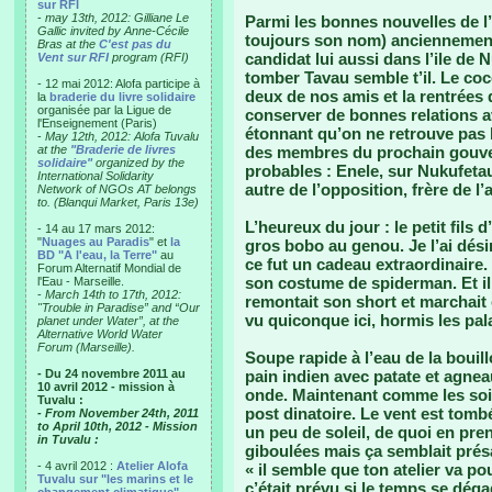
sur RFI
-
may 13th, 2012: Gilliane Le
Parmi les bonnes nouvelles de l’
Gallic invited by Anne-Cécile
toujours son nom) anciennement
Bras at the
C'est pas du
candidat lui aussi dans l’ile de N
Vent sur RFI
program (RFI)
tomber Tavau semble t’il. Le coc
- 12 mai 2012: Alofa participe à
deux de nos amis et la rentrées 
la
braderie du livre solidaire
organisée par la Ligue de
conserver de bonnes relations 
l'Enseignement (Paris)
étonnant qu’on ne retrouve pas 
-
May 12th, 2012: Alofa Tuvalu
at the
"Braderie de livres
des membres du prochain gouver
solidaire"
organized by the
probables : Enele, sur Nukufeta
International Solidarity
autre de l’opposition, frère de 
Network of NGOs AT belongs
to. (Blanqui Market, Paris 13e)
L’heureux du jour : le petit fils d
- 14 au 17 mars 2012:
"
Nuages au Paradis
" et
la
gros bobo au genou. Je l’ai dési
BD "A l'eau, la Terre"
au
ce fut un cadeau extraordinaire. 
Forum Alternatif Mondial de
son costume de spiderman. Et il 
l'Eau - Marseille.
-
March 14th to 17th, 2012:
remontait son short et marchait e
"Trouble in Paradise” and “Our
vu quiconque ici, hormis les pal
planet under Water”, at the
Alternative World Water
Forum (Marseille).
Soupe rapide à l’eau de la bouill
- Du 24 novembre 2011 au
pain indien avec patate et agne
10 avril 2012 - mission à
onde. Maintenant comme les soir
Tuvalu :
post dinatoire. Le vent est tomb
- From November 24th, 2011
to April 10th, 2012 - Mission
un peu de soleil, de quoi en pr
in Tuvalu :
giboulées mais ça semblait présag
- 4 avril 2012 :
Atelier Alofa
« il semble que ton atelier va p
Tuvalu sur "les marins et le
c’était prévu si le temps se dég