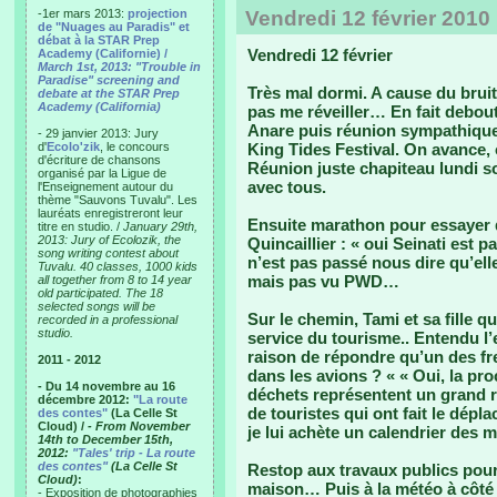
-1er mars 2013:
projection
Vendredi 12 février 2010
de "Nuages au Paradis" et
débat à la STAR Prep
Vendredi 12 février
Academy (Californie) /
March 1st, 2013: "Trouble in
Paradise" screening and
Très mal dormi. A cause du bruit
debate at the STAR Prep
Academy (California)
pas me réveiller… En fait debout
Anare puis réunion sympathique 
- 29 janvier 2013: Jury
d'
Ecolo'zik
, le concours
King Tides Festival. On avance,
d'écriture de chansons
Réunion juste chapiteau lundi so
organisé par la Ligue de
avec tous.
l'Enseignement autour du
thème "Sauvons Tuvalu". Les
lauréats enregistreront leur
Ensuite marathon pour essayer d
titre en studio. /
January 29th,
2013: Jury of Ecolozik, the
Quincaillier : « oui Seinati est 
song writing contest about
n’est pas passé nous dire qu’elle
Tuvalu. 40 classes, 1000 kids
mais pas vu PWD…
all together from 8 to 14 year
old participated. The 18
selected songs will be
Sur le chemin, Tami et sa fille q
recorded in a professional
studio.
service du tourisme.. Entendu l’
raison de répondre qu’un des fr
2011 - 2012
dans les avions ? « « Oui, la pro
- Du 14 novembre au 16
déchets représentent un grand r
décembre 2012:
"La route
de touristes qui ont fait le dépl
des contes"
(La Celle St
Cloud) /
- From November
je lui achète un calendrier des 
14th to December 15th,
2012:
"Tales' trip - La route
des contes"
(La Celle St
Restop aux travaux publics pour 
Cloud)
:
maison… Puis à la météo à côté b
- Exposition de photographies