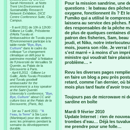
Pour la mission sandrine, une d
Sarah Hemstock. at Notts
Trent Uni Environment &
questions : le bateau des pêches e
Sustainability Research
oxygene, fonctionnent ils ? Et 
Network Exhibition, DICE
Centre Conference Suite, City
Fumiko qui a utilisé le compresse
Campus.
laissera au service des pêches. 
des responsables de la pêche ma
- 8 avril 2011 de 10h à 12h30 :
Gilliane Le Gallic, Présidente
de plus de quelques centaines d
d'Alofa Tuvalu et
patron des fisheries, Sam, beau f
Ambassadrice de Tuvalu pour
l'Environnement participe à la
jeudi, et Niko, notre interlocute
table-ronde "
Bye, Bye,
mois, jouera son rôle. Je verrai l
Culture
" dans le cadre du
colloque "Le changement
s’est marré « à moins d’un impr
climatique un défi pour le
ministre qui voudrait faire plaisi
patrimoine mondial" à l'initiative
problème… »
de l'Université de Versailles St
Quentin, au Palais de la
Découverte à Paris.
Revu les diverses pages remplies
-
April 8,2011 : Gilliane Le
Gallic, Alofa Tuvalu President
en faire un blog a peu près post
and Tuvalu goodwill
retard, comme l’an dernier, où b
ambassador for the
mois plus tard faute d’avoir tro
environment is a key speaker
at the Saint Quentin
University’s conference, "
Bye,
Toujours pas de microwave ni d
Bye, Culture
" about CC and
culture loss at the Palais de la
sardine en boîte
Decouverte, (Paris, 8e).
- 1er au 7 avril 2011 :
"A
Mardi 9 février 2010
l'eau, la Terre"
à Ste Luce
Update Internet : rien de nouvea
(Martinique) pour des ateliers
trombes d’eau… Déjà les tuvalue
avec les primaires pendant la
semaine du développement
me prendre pour une folle…
durable.