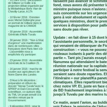
- 19 mars 2016 : participation
faisaient pas avancer le schmilb
de Gilliane Le Gallic à la
fond, nous avons dû présenter la
projection-débat organisée par
ministre puisque nous n’avions 
la Médiathèque Boris Vian de
Chevilly-Larue. A 17h
suis concentrée sur les urgences
gens à voir absolument et rapide
- 10 février 2016 : Entretien
avec Michel Delberghe pour
quelques ministres, dont le premi
un portrait de Gilliane dans le
services à disposition pour palli
magazine de la CIMADE
sans doute pas rêver.
- 30 janvier 2016 : Assemblée
Générale d’Alofa Tuvalu
Update : en fait diner à 15 dont 
- 30 janvier 2016 : “Non à l’état
l’assistante personnelle, le sec
d’urgence” une manifestation
qui venaient de débarquer de Fid
dans de nombreuses villes
françaises dont Paris bien sûr
construction : « vous ne pouvez
. L’assemblée nous a
rouleaux isolants à partir des dé
empêchés d’y participer.
partie ». Tant pis j’aurais essay
- 23 janvier 2016 : Assemblée
Nanumea qui attendaient le bat
Générale de la Coalition 21
réunion nationale sur la capitale
- 16 janvier 2016 : marche de
participer à notre festival la sem
soutien aux agriculteurs de
seraient sans doute reparties. E
Notre Dame des Landes
l’itinéraire « our planet/Ka pan
- D’Aout à fin décembre :
climatiques. Elles repartiront bi
préparation et clôture du
chez notre VP. Et, juste en face
dossier “biorap Tuvalu“avec le
SPREP et Dani Ceccarrelli,
de BD fraichement imprimées à Fi
scientifique, co-auteure déjà
jusqu’à Tuvalu par des marins t
du TML Un projet annulé à la
dernière minute par le
Gouvernement.
Ce matin, avant l’avion, au buld
voir Falesa, le ministre de l’éduc
- 9 décembre 2015 : pour le