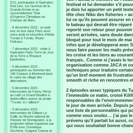
D12, participation à l’opération
festival et lui demander s’il pouv
Red Line, sur l’avenue de la
je dois lui apporter un petit text
Grande Armée et au
rassemblement “Etat
tête chez Niko des fisheries « 
d’Urgence Climatique au
lui ce qu’ils peuvent assurer e
Champs de Mars.
le bateau qui devrait être répar
- 8 décembre 2015 : un petit
reporté son retour pour pouvoir
tour en bus dans Paris avec
seront arrivées, sans doute dans 
notre amie et trésorière d’Alofa
Tuvalu à Tuvalu, Risasi
bloqué pour tout le mois de mai q
Finikaso.
infos que je développerai avec 
- 7 décembre 2015 : visite à
nous faire passer les mails prév
l’opération Paris-Terre du Jour
les croise et les tiens au coura
de la Terre a l’Espace
français.. Comme si j’avais le te
Ephémère.
organisation comme JACA et com
- 6 décembre 2015 :
techniques pour traduire certai
participation au Sommet des
196 Chaises à Montreuil dans
qu’un bref moment de frustration 
le cadre du village des
smooth et riche en rencontres et
alternatives.
- 5 décembre 2015 :
2 épisodes assez typiques du Tu
Intervention de Fanny Héros
l’immeuble ce matin, croisé Kilif
au café Le Grand Bouillon à
Aubervilliers autour du projet
responsables de l’environnement
"Tuvalu: ici / ailleurs".
le jour de mon arrivée. Depuis p
- 5 décembre 2015 :
une liste de personnalités qui po
intervention de Gilliane Le
comme vous voulez… j’ai pas le t
Gallic au Musée national de
prévenu qu’il partait lui aussi,
l’histoire de l’immigration, à la
projection-débat organisee par
qui nous souhaitait bonne chanc
l’OIM avec Dominique
Duchene, Guigone Camus et