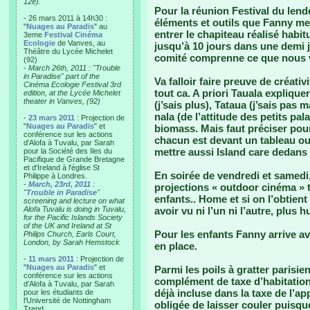
12e).
Pour la réunion Festival du lend
- 26 mars 2011 à 14h30 :
éléments et outils que Fanny met
"
Nuages au Paradis
" au
entrer le chapiteau réalisé habi
3eme
Festival Cinéma
Ecologie
de Vanves, au
jusqu’à 10 jours dans une demi 
Théâtre du Lycée Michelet
comité comprenne ce que nous vou
(92)
-
March 26th, 2011 : "Trouble
in Paradise" part of the
Va falloir faire preuve de créati
Cinéma Ecologie Festival 3rd
tout ca. A priori Tauala expliquer
edition, at the Lycée Michelet
theater in Vanves, (92)
(j’sais plus), Tataua (j’sais pas ma
nala (de l’attitude des petits pal
-
23 mars 2011
: Projection de
"
Nuages au Paradis
" et
biomass. Mais faut préciser pour 
conférence sur les actions
chacun est devant un tableau ou
d'Alofa à Tuvalu, par Sarah
mettre aussi Island care dedans p
pour la Société des Iles du
Pacifique de Grande Bretagne
et d'Ireland à l'église St
En soirée de vendredi et samedi
Philippe à Londres.
-
March, 23rd, 2011
:
projections « outdoor cinéma » 
"
Trouble in Paradise
"
enfants.. Home et si on l’obtien
screening and lecture on what
Alofa Tuvalu is doing in Tuvalu,
avoir vu ni l’un ni l’autre, plus
for the Pacific Islands Society
of the UK and Ireland at St
Pour les enfants Fanny arrive ave
Philips Church, Earls Court,
London, by Sarah Hemstock
en place.
-
11 mars 2011
: Projection de
"
Nuages au Paradis
" et
Parmi les poils à gratter parisi
conférence sur les actions
complément de taxe d’habitation
d'Alofa à Tuvalu, par Sarah
déjà incluse dans la taxe de l’a
pour les étudiants de
l'Université de Nottingham
obligée de laisser couler puisqu
Trend