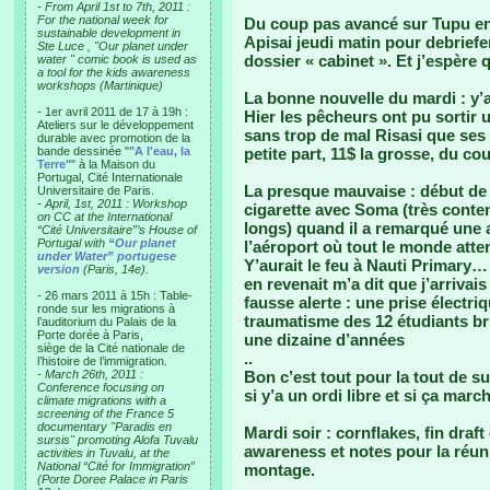
-
From April 1st to 7th, 2011 :
For the national week for
Du coup pas avancé sur Tupu en
sustainable development in
Apisai jeudi matin pour debriefe
Ste Luce , "Our planet under
dossier « cabinet ». Et j’espère q
water " comic book is used as
a tool for the kids awareness
workshops (Martinique)
La bonne nouvelle du mardi : y’a
- 1er avril 2011 de 17 à 19h :
Hier les pêcheurs ont pu sortir
Ateliers sur le développement
sans trop de mal Risasi que ses t
durable avec promotion de la
bande dessinée "
"A l'eau, la
petite part, 11$ la grosse, du coup
Terre"
" à la Maison du
Portugal, Cité Internationale
La presque mauvaise : début de 
Universitaire de Paris.
-
April, 1st, 2011 : Workshop
cigarette avec Soma (très conte
on CC at the International
longs) quand il a remarqué une a
“Cité Universitaire”’s House of
Portugal with
“Our planet
l’aéroport où tout le monde attend
under Water” portugese
Y’aurait le feu à Nauti Primary…
version
(Paris, 14e).
en revenait m’a dit que j’arrivais
- 26 mars 2011 à 15h : Table-
fausse alerte : une prise électri
ronde sur les migrations à
traumatisme des 12 étudiants brû
l’auditorium du Palais de la
Porte dorée à Paris,
une dizaine d’années
siège de la Cité nationale de
..
l’histoire de l’immigration.
-
March 26th, 2011 :
Bon c’est tout pour la tout de suit
Conference focusing on
si y’a un ordi libre et si ça marc
climate migrations with a
screening of the France 5
documentary "Paradis en
Mardi soir : cornflakes, fin draf
sursis" promoting Alofa Tuvalu
awareness et notes pour la réun
activities in Tuvalu, at the
National “Cité for Immigration”
montage.
(Porte Doree Palace in Paris