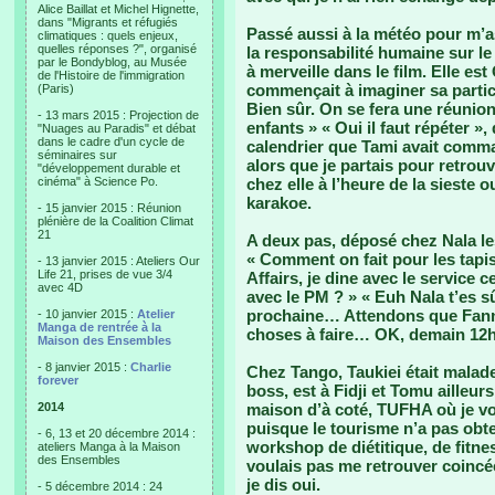
Alice Baillat et Michel Hignette,
dans "Migrants et réfugiés
Passé aussi à la météo pour m’as
climatiques : quels enjeux,
quelles réponses ?", organisé
la responsabilité humaine sur le c
par le Bondyblog, au Musée
à merveille dans le film. Elle es
de l'Histoire de l'immigration
commençait à imaginer sa partici
(Paris)
Bien sûr. On se fera une réunio
- 13 mars 2015 : Projection de
enfants » « Oui il faut répéter », 
"Nuages au Paradis" et débat
dans le cadre d'un cycle de
calendrier que Tami avait comma
séminaires sur
alors que je partais pour retrouv
"développement durable et
cinéma" à Science Po.
chez elle à l’heure de la sieste ou
karakoe.
- 15 janvier 2015 : Réunion
plénière de la Coalition Climat
21
A deux pas, déposé chez Nala le
« Comment on fait pour les tapi
- 13 janvier 2015 : Ateliers Our
Life 21, prises de vue 3/4
Affairs, je dine avec le service 
avec 4D
avec le PM ? » « Euh Nala t’es s
prochaine… Attendons que Fanny
- 10 janvier 2015 :
Atelier
Manga de rentrée à la
choses à faire… OK, demain 12h
Maison des Ensembles
- 8 janvier 2015 :
Charlie
Chez Tango, Taukiei était malade,
forever
boss, est à Fidji et Tomu ailleur
2014
maison d’à coté, TUFHA où je vou
puisque le tourisme n’a pas obt
- 6, 13 et 20 décembre 2014 :
workshop de diétitique, de fitnes
ateliers Manga à la Maison
des Ensembles
voulais pas me retrouver coin
je dis oui.
- 5 décembre 2014 : 24