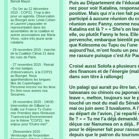
Benoit Mayer.
Puis au Département de l’éducati
nez pour voir Katalina, responsa
- Du 1er au 12 décembre
2015 : COP21. Trop à dire
positive. Mais qui n’a rien fait p
pour un agenda. Observation
participé à aucune réunion du co
au Bourget avec Linda Cohen
réunion avec Fanny, comme nous
et Laurent Leguyader et
representation dans les
Katalina est là ? » « She’s on le
assemblées de la coalition et
elle, ou plutôt Fanny le fera. El
autres associations par Maria
Vives, notre très jeune amie
pervenche, embarque bientôt pou
catalane.
que Kelesoma ou Tupu ou l’une d
aujourd’hui, m’ont foutu un peu l
- 29 novembre 2015 : marche
de la Coalition Climat 21 dans
me rassure puisque c’est Air Paci
les rues de Paris.
- 27 novembre 2015 : Retrait
Croisé aussi Solofa a plusieurs 
de nos badges
des finances et de l’énergie (m
d’observateurs, à la COP21
au Bourget. Nous
dans son titre à rallonge)
appréhendions les longues
files de Copenhagen.
Un palagi qui aurait pu être Ian,
Personne encore sur les lieux.
En 3mn nous avions nos
taiwanais ou chinois ou japonais.
Sesames.
leave », melton, toujours sur le 
- 26 novembre 2015 - 14h30 :
touché un mot du mail du Sénate
Intervention de Gilliane Le
mai ou juin avec 3 tuvaluens. A 
Gallic sur France Tv Outre-
au départ de l’avion, j’ai reparlé
mer Première dans l'émission
Transversal Environnement
île ? » « Tu me l’a déjà demandé.
sur le thème "COP21 : les
déçue car Nanumea on a déjà.. Pu
enjeux pour l'Outre-mer".
pour le déjeuner fait pour rassu
- 25novembre 2015 :
depuis que le patron du tourisme
Vernissage de l’exposition