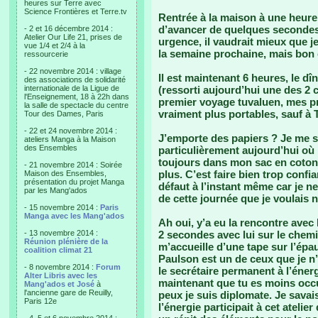
heures sur Terre avec
Science Frontières et Terre.tv
Rentrée à la maison à une heure 
d’avancer de quelques secondes
- 2 et 16 décembre 2014 :
Atelier Our Life 21, prises de
urgence, il vaudrait mieux que j
vue 1/4 et 2/4 à la
la semaine prochaine, mais bon c
ressourcerie
- 22 novembre 2014 : village
Il est maintenant 6 heures, le d
des associations de solidarité
internationale de la Ligue de
(ressorti aujourd’hui une des 
l'Enseignement, 18 à 22h dans
premier voyage tuvaluen, mes pr
la salle de spectacle du centre
vraiment plus portables, sauf à T
Tour des Dames, Paris
- 22 et 24 novembre 2014 :
J’emporte des papiers ? Je me s
ateliers Manga à la Maison
des Ensembles
particulièrement aujourd’hui où 
toujours dans mon sac en coton m
- 21 novembre 2014 : Soirée
plus. C’est faire bien trop confi
Maison des Ensembles,
présentation du projet Manga
défaut à l’instant même car je ne
par les Mang'ados
de cette journée que je voulais n
- 15 novembre 2014 :
Paris
Manga avec les Mang'ados
Ah oui, y’a eu la rencontre avec 
- 13 novembre 2014 :
2 secondes avec lui sur le chem
Réunion plénière de la
m’accueille d’une tape sur l’épau
coalition climat 21
Paulson est un de ceux que je n’ai
- 8 novembre 2014 :
Forum
le secrétaire permanent à l’énergi
Alter Libris avec les
maintenant que tu es moins occu
Mang'ados et José
à
l'ancienne gare de Reuilly,
peux je suis diplomate. Je savai
Paris 12e
l’énergie participait à cet ateli