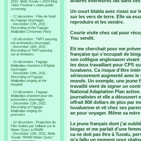
affaires intérieures fait dans ces 
2011: Alofa Tuvalu « 2010 King
Tides Festival » video public
screening
Un court blabla avec risasi sur le
sur les vers de terre. Elle va ess
- 17 décembre : Fête de Noël
du Fagogo (tournage)
reproduire et les vendre.
-
December 17th, 2011 :
Recording of the Fagogo
Malipolipo Christmas Party
Courte visite chez cat pour réc
You sendit.
- 16 décembre : TMTI passing
out at Amatuku (tournage)
-
December 16th, 2011 :
Eti me cherchait pour me préveni
Recording of TMTI passing
française qui s’occupait de bioga
out at Amatuku
son collègue anglosaxon vivant 
- 14 décembre : Fagogo
les deux travaillant pour CPS su
Malipolipo chantent à l'hôpital
(tournage)
tuvaluens. Ca risque d’être intér
-
December 14th, 2011 :
sérieusement augmenté avec le n
Recording of Fagogo
monde. Un exemple, une jeune fill
Malipolipo singing at the
hospital
travaillé vient de signer un cont
National Adaptation Plan action.
- 13 décembre : Fagogo
Malipolipo chantent pour les
journalistes et elle a découvert 
prisonniers (tournage)
offrait 800 dollars de plus par m
-
December 13th, 2011:
tuvaluenne et vit chez ses paren
Recording of Fagogo
Malipolipo singing for
an pour voyager. Même sa mère 
prisoners
- 12 décembre : Projection du
Le jeune français dont j’ai oublié
Film réalisé par Gilliane sur le
biogaz et me parlait d’une femme
Water Quizz à IRWM
-
December 12th, 2011: Alofa
ca ne doit pas être à Tuvalu, pe
Tuvalu "IRWM Water Quizz"
m’a fallu un moment pour réalise