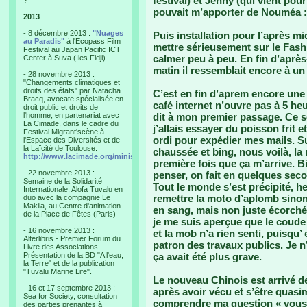
festival) et Jenny (qui vient pou
?"
pouvait m’apporter de Nouméa : 
2013
- 8 décembre 2013 :
"Nuages
Puis installation pour l’après 
au Paradis"
à l'Ecopass Film
mettre sérieusement sur le Fash
Festival au Japan Pacific ICT
calmer peu à peu. En fin d’après
Center à Suva (Iles Fidji)
matin il ressemblait encore à u
- 28 novembre 2013 :
"Changements climatiques et
droits des états" par Natacha
C’est en fin d’aprem encore une 
Bracq, avocate spécialisée en
café internet n’ouvre pas à 5 he
droit public et droits de
l'homme, en partenariat avec
dit à mon premier passage. Ce soir
La Cimade, dans le cadre du
j’allais essayer du poisson frit e
Festival Migrant'scène à
ordi pour expédier mes mails. Su
l'Espace des Diversités et de
la Laïcité de Toulouse.
chaussée et bing, nous voilà, la 
http://www.lacimade.org/minisites/migrantscene
première fois que ça m’arrive. B
- 22 novembre 2013 :
penser, on fait en quelques seco
Semaine de la Solidarité
Tout le monde s’est précipité, h
Internationale, Alofa Tuvalu en
remettre la moto d’aplomb sinon
duo avec la compagnie Le
Makila, au Centre d'animation
en sang, mais non juste écorché.
de la Place de Fêtes (Paris)
je me suis aperçue que le coude 
- 16 novembre 2013 :
et la mob n’a rien senti, puisqu’
Alterlibris - Premier Forum du
patron des travaux publics. Je n
Livre des Associations -
Présentation de la BD "A l'eau,
ça avait été plus grave.
la Terre" et de la publication
"Tuvalu Marine Life".
Le nouveau Chinois est arrivé de
- 16 et 17 septembre 2013 :
après avoir vécu et s’être quasi
Sea for Society, consultation
comprendre ma question « vous 
des parties prenantes à