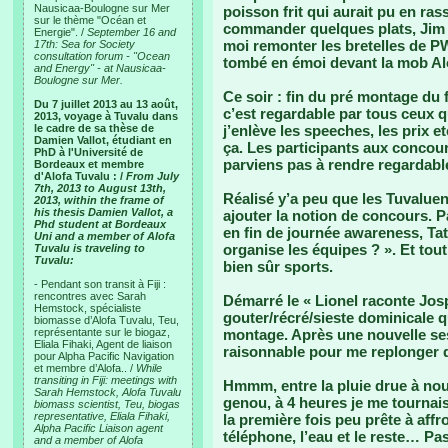
Nausicaa-Boulogne sur Mer
poisson frit qui aurait pu en ras
sur le thème "Océan et
commander quelques plats, Jim de
Energie". /
September 16 and
moi remonter les bretelles de P
17th: Sea for Society
consultation forum - "Ocean
tombé en émoi devant la mob Al
and Energy" - at Nausicaa-
Boulogne sur Mer.
Ce soir : fin du pré montage du 
Du 7 juillet 2013 au 13 août,
c’est regardable par tous ceux qu
2013, voyage à Tuvalu dans
le cadre de sa thèse de
j’enlève les speeches, les prix e
Damien Vallot, étudiant en
ça. Les participants aux concour
PhD à l'Université de
parviens pas à rendre regardabl
Bordeaux et membre
d'Alofa Tuvalu : /
From July
7th, 2013 to August 13th,
Réalisé y’a peu que les Tuvalue
2013, within the frame of
his thesis Damien Vallot, a
ajouter la notion de concours. 
Phd student at Bordeaux
en fin de journée awareness, 
Uni and a member of Alofa
organise les équipes ? ». Et tout
Tuvalu is traveling to
Tuvalu:
bien sûr sports.
- Pendant son transit à Fiji :
rencontres avec Sarah
Démarré le « Lionel raconte Josp
Hemstock, spécialiste
gouter/récré/sieste dominicale qua
biomasse d’Alofa Tuvalu, Teu,
représentante sur le biogaz,
montage. Après une nouvelle ses
Eliala Fihaki, Agent de liaison
raisonnable pour me replonger 
pour Alpha Pacific Navigation
et membre d’Alofa.. /
While
transiting in Fiji: meetings with
Hmmm, entre la pluie drue à nouv
Sarah Hemstock, Alofa Tuvalu
genou, à 4 heures je me tournai
biomass scientist, Teu, biogas
representative, Eliala Fihaki,
la première fois peu prête à aff
Alpha Pacific Liaison agent
téléphone, l’eau et le reste… P
and a member of Alofa