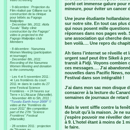
video screening
porté cet immense galure pour m
- 9 décembre : Projection du
mineure, pour éviter un cancer d
Film réalisé par Gilliane sur la
construction de la clinique
pour bébés au Fagogo
Une jeune étudiante hollandaise,
Malipolipo
sur notre site. En tout cas plus 
-
December 9th, 2011: Alofa
qui nous posent mille questions 
Tuvalu' "Baby clinic
construction by the Fagogo"
réponses dans nos pages web. Si
video is projected to the
une association qui cherche des
Fagogo Malipolipo club
Members
ben voilà…. Une repro du chapit
- 8 décembre : Nanumea
Women Meeting (participation
Ah tiens l’internet se réveille et
et tournage)
urgent sauf peut être Sikeli à p
-
December 8th, 2011:
transit à Fidji. Voyons combien d
Recording of the Nanumea
Women Meeting and donation
ces messages…. J’ai abandonné a
to the community.
nouvelles dans Pacific News, n
- Les 4 et 5 novembre 2011 :
Festival dans son intégralité !
≪ Les frontières du court
2011 ≫ dans le cadre du 27
J’ai dans mon sac mon disque du
eme Festival Science
Frontières - « 24 heures sur
consacrer à la lecture du Canar
Terre » à L’Alcazar (Marseille).
semaines de journaux de retard qu’
-
November 4th to 5th, 2011 :
"Tuvalu Earth hour 2009" !!
video at the "frontières du
Mais le vent siffle contre la fenê
court 2011" film competition
de bruit qu’à la maison. Je ne 
part of the 27th "Science
Frontières" Festival
j’espère pouvoir me réveiller dem
(Marseille).
à 9. L’hotel étant à moins de 1 
- 28 octobre 2011 : projection
le faire.
de "Nuages au