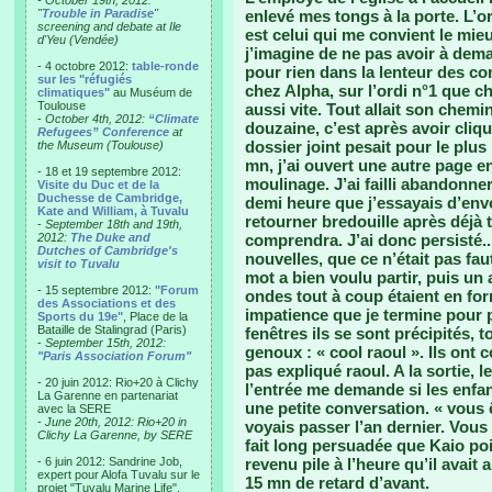
- October 19th, 2012:
"
Trouble in Paradise
"
enlevé mes tongs à la porte. L’o
screening and debate at Ile
est celui qui me convient le mieux
d'Yeu (Vendée)
j’imagine de ne pas avoir à deman
- 4 octobre 2012:
table-ronde
pour rien dans la lenteur des co
sur les "réfugiés
chez Alpha, sur l’ordi n°1 que ch
climatiques"
au Muséum de
Toulouse
aussi vite. Tout allait son chemi
-
October 4th, 2012:
“Climate
douzaine, c’est après avoir cliq
Refugees” Conference
at
dossier joint pesait pour le plu
the Museum (Toulouse)
mn, j’ai ouvert une autre page 
- 18 et 19 septembre 2012:
moulinage. J’ai failli abandonner 
Visite du Duc et de la
Duchesse de Cambridge,
demi heure que j’essayais d’envo
Kate and William, à Tuvalu
retourner bredouille après déjà t
-
September 18th and 19th,
2012:
The Duke and
comprendra. J’ai donc persisté.
Dutches of Cambridge's
nouvelles, que ce n’était pas fa
visit to Tuvalu
mot a bien voulu partir, puis un
- 15 septembre 2012:
"Forum
ondes tout à coup étaient en f
des Associations et des
impatience que je termine pour 
Sports du 19e"
, Place de la
Bataille de Stalingrad (Paris)
fenêtres ils se sont précipités, t
-
September 15th, 2012:
genoux : « cool raoul ». Ils ont 
"Paris Association Forum"
pas expliqué raoul. A la sortie,
- 20 juin 2012: Rio+20 à Clichy
l’entrée me demande si les enfa
La Garenne en partenariat
une petite conversation. « vous 
avec la SERE
-
June 20th, 2012: Rio+20 in
voyais passer l’an dernier. Vous
Clichy La Garenne, by SERE
fait long persuadée que Kaio poir
- 6 juin 2012: Sandrine Job,
revenu pile à l’heure qu’il avait
expert pour Alofa Tuvalu sur le
15 mn de retard d’avant.
projet "Tuvalu Marine Life",