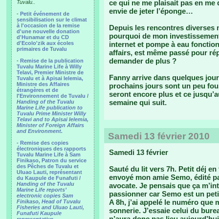
ce qui ne me plaisait pas en me 
Tuvalu..
envie de jeter l’éponge…
-
Petit événement de
sensibilisation sur le climat
à l'occasion de la remise
Depuis les rencontres diverses 
d'une nouvelle donation
pourquoi de mon investissement 
d'Hunamar et du CD
d'Ecolo'zik aux écoles
internet et pompe à eau fonction
primaires de Tuvalu
affairs, est même passé pour ré
demander de plus ?
-
Remise de la publication
Tuvalu Marine Life à Willy
Telavi, Premier Ministre de
Fanny arrive dans quelques jours,
Tuvalu et à Apisai Ielemia,
Ministre des Affaires
prochains jours sont un peu fous.
étrangères et de
seront encore plus et ce jusqu’a
l'Environnement de Tuvalu /
semaine qui suit.
Handing of the Tuvalu
Marine Life publication to
Tuvalu Prime Minister Willy
Telavi and to Apisai Ielemia,
Minister of Foreign Affairs
and Environment.
Samedi 13 février 2010
- Remise des copies
électroniques des rapports
Samedi 13 février
Tuvalu Marine Life à Sam
Finikaso, Patron du service
des Pêches de Tuvalu et
Sauté du lit vers 7h. Petit déj 
Uluao Lauti, représentant
envoyé mon amie Semo, édité par
du Kaupule de Funafuti /
Handing of the Tuvalu
avocate. Je pensais que ça m’in
Marine Life reports’
passionner car Semo est un petit 
electronic copies Sam
A 8h, j’ai appelé le numéro que
Finikaso, Head of Tuvalu
Fisheries and Uluao Lauti,
sonnerie. J’essaie celui du bure
Funafuti Kaupule
n’aura donc pas lieu aujourd’hui