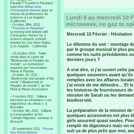
Paradis"/"Trouble in Paradise"
suivi d'un
débat avec
Christopher Horner
pour un
réseau de professeurs de
Lundi 8 au mercredi 10 Fé
sciences à Los Angeles
(Californie).
microwave, no gaz to spi
-
October 28th, 2011 :
"
"Trouble in Paradise"
screening and debate with
Mercredi 10 Février : Hésitation
Christopher Horner for a
science network schools
headed by Lisa Niver Rajna.
Le dilemme du soir : montage de 
(Los Angeles - California).
par le groupe musical le plus po
- 19 octobre 2011 : Table-
comme les nuits précédentes ou
ronde dans le cadre de
derniers jours ?
"Biodiversité et Peuples du
monde", un événement
organisé par l'association
A vrai dire, si j’ai ouvert cette 
Plante & Planète.
quelques souvenirs avant qu’ils
-
October 19, 2011 :
"Biodiversity and people of the
remplies avec les affaires locales
world" ("Biodiversité et
j’ai envie de me détendre… Et 
Peuples du monde"), by the
Plant & Planet Association.
les histoires de fournisseurs de
mission de Sarah ou les demande
- 4 octobre 2011 : Gilliane
biodiversité.
intervient au séminaire « Les
migrant(e)s du climat », à
Bruxelles
La préparation de la mission de 
-
October 4th, 2011 : Gilliane
is a keyspeaker at the
quelques accessoires est plus lé
"Climate Migrants" seminar in
girls assurent quasi seules. Po
Brussels
remplir de digesteurs mais on ne
- 10 septembre 2011 :
Forum
suit ça de plus près que moi, av
des Associations