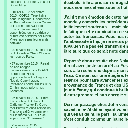
Duchene, Guigone Camus et
décibels. Elle a pris son enregi
Benoit Mayer.
nous sommes allées sous la hutte
- Du 1er au 12 décembre
2015 : COP21. Trop à dire
J’ai dit mon émotion de cette ma
pour un agenda. Observation
monde y compris les précédent
au Bourget avec Linda Cohen
et Laurent Leguyader et
initialement soutenus… mais alors
representation dans les
le fait que cette nomination ne se
assemblées de la coalition et
autorités françaises. Vues nos r
autres associations par Maria
Vives, notre très jeune amie
l’ambassade à Fiji, je ne serai
catalane.
tuvaluen n’a pas été transmis en
- 29 novembre 2015 : marche
être sure que ce serait noté dans
de la Coalition Climat 21 dans
les rues de Paris.
Repassé donc ensuite chez Nala 
- 27 novembre 2015 : Retrait
direct avec juste un arrêt au Fus
de nos badges
suis à la recherche depuis mon 
d’observateurs, à la COP21
au Bourget. Nous
l’eau. Ce soir, sur une étagère, 
appréhendions les longues
relance pour faire avancer les e
files de Copenhagen.
Personne encore sur les lieux.
provenance de France et des US
En 3mn nous avions nos
jour à Fanny qui continue à brill
Sesames.
d’entreprendre et son énergie s
- 26 novembre 2015 - 14h30 :
Intervention de Gilliane Le
Dernier passage chez John vers 20
Gallic sur France Tv Outre-
mer Première dans l'émission
savait, m’a-t’il dit en ayant vu 
Transversal Environnement
qui venait de nulle part : la lumi
sur le thème "COP21 : les
enjeux pour l'Outre-mer".
s’est conduit comme un jeune hom
- 25novembre 2015 :