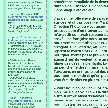
conférence mondiale de la déce
awareness among the Island
inhabitants by setting up a
durable de l’Unesco, un chapiteau
workshop on the technology…
Copenhague etc etc etc.
- du 10 au 19 janvier 2012 :
Exposition photographique
J’avais une folle envie de salade
traditionnelle
au Vaiaku Lagi
sûr ce n’était pas possible. Ma 2
Hotel
-
From January 10th to 19th,
Direction l’hôtel où c’est quand
2012 : Photo exhibition at the
presque sure d’en trouver au me
Vaiaku Lagi Hotel
m’avait dit qu’il avait rencontré
- 5 janvier 2012 :
Remise de
arrivé, une française avec un aus
la donation Hunamar
aux
nous sommes attablés avec eux :
écoles primaires Nauti et SDA
-
January 5th, 2012: Delivery
arrogant. Elle l’assiste, affublée
of the Hunamar association's
repartir le mardi alors que lundi
donation to the Nauti and SDA
primary schools.
pourquoi, même pas le premier mi
aujourd’hui) ils veulent faire un 
- 30 décembre : Fête en
filmer des dessins d’enfants. La
l'honneur d'Isaia Taeia,
Ministre de l'Environnement
un peu cher le dessin mais j’ai e
décédé en exercice en juillet
Tuvaluens en ont ras le bol des
dernier (participation et
tournage)
pour tout le monde et qu’en plus
-
December 30th, 2011:
vont être de plus en plus sur leu
Recording of the Government
feast in homage to Isaia Taeia,
Minister for Environment,
« Vous nous conseillez quoi ? V
deceased in July in the
Non, mais allez voir Temu la dir
discharge of his duties.
surtout offrez aussi d’envoyer vo
- 18 et 19 décembre :
moindre problême, allez voir l’a
Projections publiques
des
vidéos du Festival des
pour illustrer les cabas qu’ils von
Grandes Marées 2010