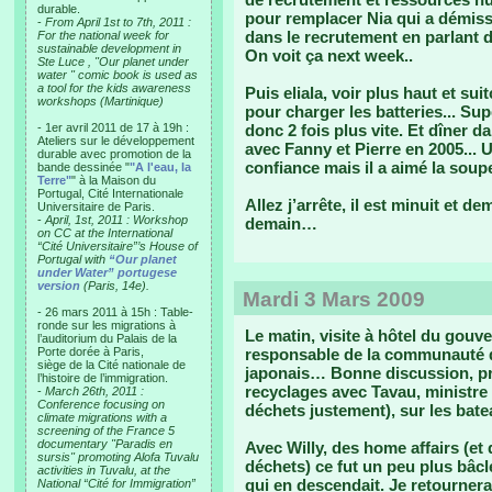
durable.
pour remplacer Nia qui a démissi
-
From April 1st to 7th, 2011 :
dans le recrutement en parlant d
For the national week for
sustainable development in
On voit ça next week..
Ste Luce , "Our planet under
water " comic book is used as
a tool for the kids awareness
Puis eliala, voir plus haut et sui
workshops (Martinique)
pour charger les batteries... Su
- 1er avril 2011 de 17 à 19h :
donc 2 fois plus vite. Et dîner 
Ateliers sur le développement
avec Fanny et Pierre en 2005... 
durable avec promotion de la
confiance mais il a aimé la soupe
bande dessinée "
"A l'eau, la
Terre"
" à la Maison du
Portugal, Cité Internationale
Allez j’arrête, il est minuit et de
Universitaire de Paris.
-
April, 1st, 2011 : Workshop
demain…
on CC at the International
“Cité Universitaire”’s House of
Portugal with
“Our planet
under Water” portugese
version
(Paris, 14e).
Mardi 3 Mars 2009
- 26 mars 2011 à 15h : Table-
ronde sur les migrations à
Le matin, visite à hôtel du gouv
l’auditorium du Palais de la
Porte dorée à Paris,
responsable de la communauté de
siège de la Cité nationale de
japonais… Bonne discussion, pri
l’histoire de l’immigration.
recyclages avec Tavau, ministre 
-
March 26th, 2011 :
Conference focusing on
déchets justement), sur les bate
climate migrations with a
screening of the France 5
documentary "Paradis en
Avec Willy, des home affairs (et
sursis" promoting Alofa Tuvalu
déchets) ce fut un peu plus bâclé,
activities in Tuvalu, at the
qui en descendait. Je retournera
National “Cité for Immigration”