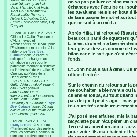
Tuvalu and AT’s small is
on va pas polluer ce blog mais o
beautiful plan by and with
échanges avec l’équipe qui souha
Sarah Hemstock. at Notts
Trent Uni Environment &
les tuvaluens réunis en bout d’îl
Sustainability Research
de faire passer le mot et surtou
Network Exhibition, DICE
que ce soit à un média...
Centre Conference Suite, City
Campus.
Après Hilia, j’ai retrouvé Risasi
- 8 avril 2011 de 10h à 12h30 :
Gilliane Le Gallic, Présidente
beaucoup parlé de squatters qu’
d'Alofa Tuvalu et
Elle est drôle et n’a bien évide
Ambassadrice de Tuvalu pour
l'Environnement participe à la
leur glisse dessus comme de l’
table-ronde "
Bye, Bye,
bilan car elle sait que c’est né
Culture
" dans le cadre du
fonds.
colloque "Le changement
climatique un défi pour le
patrimoine mondial" à l'initiative
Et John nous a fait à diner. Un 
de l'Université de Versailles St
Quentin, au Palais de la
office d’entrée...
Découverte à Paris.
-
April 8,2011 : Gilliane Le
Sur le chemin du retour sur la p
Gallic, Alofa Tuvalu President
and Tuvalu goodwill
me souhaiter la bienvenue ou la 
ambassador for the
chiens et loups, surtout quand le
environment is a key speaker
at the Saint Quentin
pas de qui il peut s’agir... mais 
University’s conference, "
Bye,
toujours très chaleureusement au
Bye, Culture
" about CC and
culture loss at the Palais de la
Decouverte, (Paris, 8e).
J’ai posé mes affaires, mis la ba
bicyclette pour récupérer un cha
- 1er au 7 avril 2011 :
"A
l'eau, la Terre"
à Ste Luce
Teu est vraiment un amour aussi
(Martinique) pour des ateliers
pour voir s’ils marchaient et leu
avec les primaires pendant la
semaine du développement
de recrutement et ressources hum