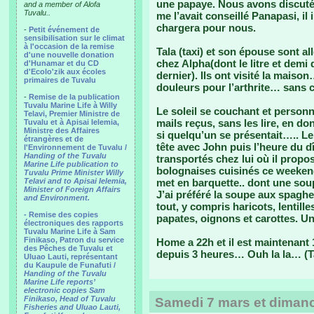
une papaye. Nous avons discuté
and a member of Alofa
Tuvalu..
me l’avait conseillé Panapasi, il
chargera pour nous.
-
Petit événement de
sensibilisation sur le climat
à l'occasion de la remise
Tala (taxi) et son épouse sont al
d'une nouvelle donation
chez Alpha(dont le litre et demi 
d'Hunamar et du CD
d'Ecolo'zik aux écoles
dernier). Ils ont visité la maiso
primaires de Tuvalu
douleurs pour l’arthrite… sans ce
-
Remise de la publication
Tuvalu Marine Life à Willy
Le soleil se couchant et personne
Telavi, Premier Ministre de
mails reçus, sans les lire, en d
Tuvalu et à Apisai Ielemia,
Ministre des Affaires
si quelqu’un se présentait….. Le 
étrangères et de
tête avec John puis l’heure du
l'Environnement de Tuvalu /
Handing of the Tuvalu
transportés chez lui où il propo
Marine Life publication to
bolognaises cuisinés ce weekend. 
Tuvalu Prime Minister Willy
Telavi and to Apisai Ielemia,
met en barquette.. dont une sou
Minister of Foreign Affairs
J’ai préféré la soupe aux spaghet
and Environment.
tout, y compris haricots, lentille
- Remise des copies
papates, oignons et carottes. Un 
électroniques des rapports
Tuvalu Marine Life à Sam
Finikaso, Patron du service
Home a 22h et il est maintenant 
des Pêches de Tuvalu et
depuis 3 heures… Ouh la la… (T
Uluao Lauti, représentant
du Kaupule de Funafuti /
Handing of the Tuvalu
Marine Life reports’
electronic copies Sam
Finikaso, Head of Tuvalu
Samedi 7 mars et dimanc
Fisheries and Uluao Lauti,