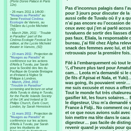
(Porte Doree Palace in Paris
12e).
Pas d’inconnus palagis dans l’a
- 26 mars 2011 à 14h30 :
pour 3 jours pour discuter de la 
"
Nuages au Paradis
" au
aussi celle de Tuvalu où il y a 
3eme
Festival Cinéma
Ecologie
de Vanves, au
n’ai pas encore eu l’occasion de
Théâtre du Lycée Michelet
ceux avec qui j’en ai parlé accu
(92)
tuvaluens de sortir des liasses d
-
March 26th, 2011 : "Trouble
in Paradise" part of the
pas faux. Eliala, la responsable 
Cinéma Ecologie Festival 3rd
bureau, j’ai filé chez Alpha rel
edition, at the Lycée Michelet
theater in Vanves, (92)
snack des femmes avec lui, et bl
retrouvais pour la première fois
-
23 mars 2011
: Projection de
"
Nuages au Paradis
" et
conférence sur les actions
Filé à l’embarquement où tout le
d'Alofa à Tuvalu, par Sarah
¼ d’heure plus tard pour Amatuk
pour la Société des Iles du
Pacifique de Grande Bretagne
cam… Leota m’a demandé si le ca
et d'Ireland à l'église St
(le fils d’Apisai et Nala, et Yuk
Philippe à Londres.
-
March, 23rd, 2011
:
was going, ils pouvaient venir…
"
Trouble in Paradise
"
me suis excusée et nous a offert
screening and lecture on what
Tout le monde fut très chaleureu
Alofa Tuvalu is doing in Tuvalu,
for the Pacific Islands Society
gasifier kit, les fours solaires…
of the UK and Ireland at St
le digesteur, Usu m’a demandé s
Philips Church, Earls Court,
London, by Sarah Hemstock
France à Fidji.. No comment ou pl
et ce que nous avions subi avec 
-
11 mars 2011
: Projection de
loin mettre ma tête dans le caca
"
Nuages au Paradis
" et
conférence sur les actions
digesteur… pas facile de distingu
d'Alofa à Tuvalu, par Sarah
revenir quand je voulais pour q
pour les étudiants de