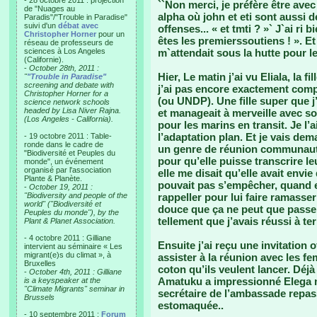
- 28 octobre 2011 : projection
``Non merci, je préfère être ave
de "Nuages au
alpha où john et eti sont aussi de
Paradis"/"Trouble in Paradise"
suivi d'un
débat avec
offenses... « et tmti ? »` J`ai r
Christopher Horner
pour un
êtes les premierssoutiens ! ». Et
réseau de professeurs de
sciences à Los Angeles
m`attendait sous la hutte pour le
(Californie).
-
October 28th, 2011 :
Hier, Le matin j’ai vu Eliala, la 
"
"Trouble in Paradise"
screening and debate with
j’ai pas encore exactement com
Christopher Horner for a
(ou UNDP). Une fille super que j’
science network schools
headed by Lisa Niver Rajna.
et manageait à merveille avec so
(Los Angeles - California).
pour les marins en transit. Je l’
l’adaptation plan. Et je vais dem
- 19 octobre 2011 : Table-
ronde dans le cadre de
un genre de réunion communautai
"Biodiversité et Peuples du
pour qu’elle puisse transcrire le
monde", un événement
organisé par l'association
elle me disait qu’elle avait envie
Plante & Planète.
pouvait pas s’empêcher, quand ell
-
October 19, 2011 :
"Biodiversity and people of the
rappeller pour lui faire ramasser
world" ("Biodiversité et
douce que ça ne peut que passer.
Peuples du monde"), by the
tellement que j’avais réussi à te
Plant & Planet Association.
- 4 octobre 2011 : Gilliane
Ensuite j’ai reçu une invitation 
intervient au séminaire « Les
migrant(e)s du climat », à
assister à la réunion avec les f
Bruxelles
coton qu’ils veulent lancer. Déjà 
-
October 4th, 2011 : Gilliane
Amatuku a impressionné Elega ma
is a keyspeaker at the
"Climate Migrants" seminar in
secrétaire de l’ambassade repass
Brussels
estomaquée..
- 10 septembre 2011 :
Forum