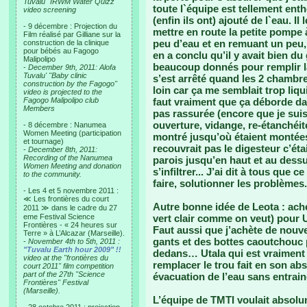
Tuvalu "IRWM Water Quizz"
toute l`équipe est tellement enth
video screening
(enfin ils ont) ajouté de l`eau. I
- 9 décembre : Projection du
mettre en route la petite pompe à
Film réalisé par Gilliane sur la
peu d’eau et en remuant un peu, 
construction de la clinique
pour bébés au Fagogo
en a conclu qu’il y avait bien du 
Malipolipo
beaucoup donnés pour remplir la
-
December 9th, 2011: Alofa
Tuvalu' "Baby clinic
s’est arrêté quand les 2 chambr
construction by the Fagogo"
loin car ça me semblait trop liqui
video is projected to the
Fagogo Malipolipo club
faut vraiment que ça déborde da
Members
pas rassurée (encore que je suis
ouverture, vidange, re-étanchéit
- 8 décembre : Nanumea
Women Meeting (participation
montré jusqu’où étaient montées 
et tournage)
recouvrait pas le digesteur c’étai
-
December 8th, 2011:
Recording of the Nanumea
parois jusqu’en haut et au dessus
Women Meeting and donation
s’infiltrer... J’ai dit à tous que 
to the community.
faire, solutionner les problèmes.
- Les 4 et 5 novembre 2011 :
≪ Les frontières du court
Autre bonne idée de Leota : ache
2011 ≫ dans le cadre du 27
eme Festival Science
vert clair comme on veut) pour 
Frontières - « 24 heures sur
Faut aussi que j’achète de nouv
Terre » à L’Alcazar (Marseille).
gants et des bottes caoutchouc 
-
November 4th to 5th, 2011 :
"Tuvalu Earth hour 2009" !!
dedans… Utala qui est vraiment i
video at the "frontières du
remplacer le trou fait en son abs
court 2011" film competition
part of the 27th "Science
évacuation de l’eau sans entrainer
Frontières" Festival
(Marseille).
L’équipe de TMTI voulait absolu