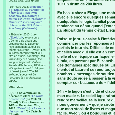
debate with Alofa Tuvalu.
sur un drum de 200 litres.
-1er mars 2013:
projection
de "Nuages au Paradis" et
En bas, « chez » Elega, une mob s
débat à la STAR Prep
Academy (Californie) /
avec elle encore quelques semain
March 1st, 2013: "Trouble in
quelquefois le logis familial pou
Paradise" screening and
debate at the STAR Prep
tendance au début quand j’enten
Academy (California)
La plupart du temps c’était Eleg
- 29 janvier 2013: Jury
d'
Ecolo'zik
, le concours
Puisque je suis assise à l’intéri
d'écriture de chansons
commencer par les réponses à Fa
organisé par la Ligue de
l'Enseignement autour du
parfois le tournis. Difficile de
thème "Sauvons Tuvalu". Les
et celles avec qui elle est en co
lauréats enregistreront leur
d’elle et de l’équipe sur laquell
titre en studio. /
January 29th,
2013: Jury of Ecolozik, the
Linda, en passant par Elizabeth
song writing contest about
des domaines spécifiques ou Liz 
Tuvalu. 40 classes, 1000 kids
all together from 8 to 14 year
bientôt et Laurent se rend toujo
old participated. The 18
nombreux messages de soutien à
selected songs will be
recorded in a professional
sans doute aidée à passer à la v
studio.
compter sur beaucoup de « fidèl
2011 - 2012
14h – le lagon s’est vidé et clap
- Du 14 novembre au 16
man made ». Le soleil tape rafraî
décembre 2012:
"La route
des contes"
(La Celle St
rendre merveilleuse la lecture 
Cloud) /
- From November
nous gouvernent » que je sirote 
14th to December 15th,
que mon stock de livres et magaz
2012:
"Tales' trip - La route
des contes"
(La Celle St
facile. Avec 3 ou 4 bouquins et l
Cloud)
: