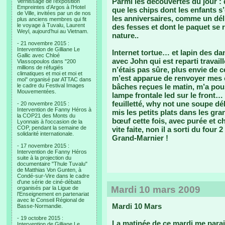
Parmi les découvertes du jour : 
Vernissage de l’exposition
Empreintes d’Argos à l’Hotel
que les chips dont les enfants s
de Ville, invitées par un de nos
les anniversaires, comme un dél
plus anciens membres qui fit
le voyage à Tuvalu, Laurent
des fesses et dont le paquet se
Weyl, aujourd’hui au Vietnam.
nature..
- 21 novembre 2015 :
Intervention de Gilliane Le
Internet tortue… et lapin des dan
Gallic avec Chloé
avec John qui est reparti travail
Vlassopoulos dans "200
millions de réfugiés
n’étais pas sûre, plus envie de 
climatiques et moi et moi et
m’est apparue de renvoyer mes c
moi" organisé par ATTAC dans
le cadre du Festival Images
bâches reçues le matin, m’a pous
Mouvementées.
lampe frontale led sur le front… 
feuilletté, why not une soupe dél
- 20 novembre 2015 :
Intervention de Fanny Héros à
mis les petits plats dans les gran
la COP21 des Monts du
bœuf cette fois, avec purée et c
Lyonnais à l'occasion de la
COP, pendant la semaine de
vite faite, non il a sorti du fou
solidarité internationale.
Grand-Marnier !
- 17 novembre 2015 :
Intervention de Fanny Héros
suite à la projection du
documentaire "Thule Tuvalu"
de Matthias Von Gunten, à
Condé-sur-Vire dans le cadre
d'une série de ciné-débats
Mardi 10 mars 2009
organisés par la Ligue de
l'Enseignement en partenariat
avec le Conseil Régional de
Mardi 10 Mars
Basse-Normandie.
- 19 octobre 2015 :
La matinée de ce mardi me parai
Intervention de Gilliane Le