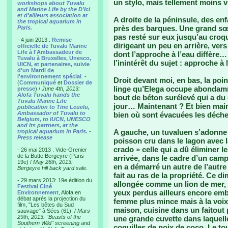
un stylo, mais tellement moins vi
workshops about Tuvalu
and Marine Life by the D'Ici
et d'ailleurs association at
A droite de la péninsule, des en
the tropical aquarium in
près des barques. Une grand sœu
Paris.
pas resté sur eux jusqu’au croqu
- 4 juin 2013 :
Remise
dirigeant un peu en arrière, ver
officielle de Tuvalu Marine
Life à l'Ambassadeur de
dont l’approche à l’eau diffère… 
Tuvalu à Bruxelles, Unesco,
l’inintérêt du sujet : approche à l
UICN, et partenaires, suivie
d'un Mardi de
l'environnement spécial
. -
Droit devant moi, en bas, la poi
(
Communiqué
et
Dossier de
linge qu’Elega occupe abondamme
presse
) /
June 4th, 2013:
Alofa Tuvalu hands the
bout de béton surélevé qui a du 
Tuvalu Marine Life
jour… Maintenant ? Et bien maint
publication to Tine Leuelu,
Ambassador of Tuvalu to
bien où sont évacuées les déche
Belgium, to IUCN, UNESCO
and its partners, at the
A gauche, un tuvaluen s’adonne à
tropical aquarium in Paris.
-
Press release
poisson cru dans le lagon avec l
crado » celle qui a dû éliminer 
- 26 mai 2013 : Vide-Grenier
de la Butte Bergeyre (Paris
arrivée, dans le cadre d’un camp
19e) /
May 26th, 2013:
en a démarré un autre de l’autre c
Bergeyre hill back yard sale.
fait au ras de la propriété. Ce 
- 29 mars 2013: 19e édition du
allongée comme un lion de mer, s
Festival Ciné
yeux perdus ailleurs encore embu
Environnement
, Alofa en
débat après la projection du
femme plus mince mais à la voix p
film, "Les bêtes du Sud
maison, cuisine dans un faitout 
sauvage" à Sées (61). /
Mars
29th, 2013: "Beasts of the
une grande cuvette dans laquell
Southern Wild" screening and
coquilles de noix de coco. Le to