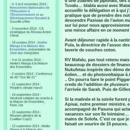
d’une 20aines de japonais, des s
- 4, 5 et 6 novembre 2014 :
Tuvalu… blabla aussi avec Matai
Rencontres Nationales de
accueillir la délégation et à qui 
l'Education à
l'Environnement et au
pratique que de prendre des not
Développement Durable
à
descendre Pasivao de l’avion mai
Gouville s/Mer
sur lui pour nous approvisionner 
- 3 novembre 2014 : CA
une mince affaire en ce moment 
stratégique du Réseau Action
Climat
Avant déjeuner rapide à la cant
- 18 octobre 2014 :
Atelier
Pula, la directrice de l’assoc des
Manga à la Maison des
laverie de couches coton.
Ensembles
, présentation de
José aux mang'ados
RV Mafalu, pas tout retenu mais 
- 4 et 11 octobre 2014 :
Ateliers Manga à la Maison
beaucoup de dossiers de finance
des Ensembles
Nukufetau inspirée des démo de
- 2 octobre 2014 : Conférence
éolien… et du photovoltaique à
de 4D "Our life 21"
.. On pourra faire le point Pigg
credo de l’addition de plusieurs
- 21 septembre 2014 :
People's climate march
l’arrivée de Sarah. Puis de Gilles
- 19 septembre 2014 :
Vendredi solidaire de rentrée à
Si la matinée et la soirée furent 
la Maison de Ensembles,
Apisai, notre premier ministre, 
Paris 13e
accompagné de Pasuna qui actait
- 15 septembre 2014 :
vacances sur son île lointaine… 
Réunion plénière de la
mains de Solofa. C’est ce que je 
Coalition Cop21
faisait un sourire de 15 pouces.
- 13 septembre 2014 : Atelier
Manga à la Maison des