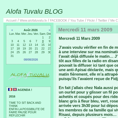
Alofa Tuvalu BLOG
/
/
/
/
/
/
Accueil
Www.alofatuvalu.tv
FACEBOOK
You Tube
Flickr
Twitter
Me C
Mercredi 11 mars 2009
«
Août 2026
»
Lun.
Mar.
Mer.
Jeu.
Ven.
Sam.
Dim.
1
2
Mercredi 11 Mars 2009
3
4
5
6
7
8
9
10
11
12
13
14
15
16
J’avais voulu vérifier en fin de 
17
18
19
20
21
22
23
à une interview sur ma nomination
24
25
26
27
28
29
30
l’avait déjà diffusée le matin… 
31
08/08/2026
tôt aux filles de la radio en dis
pouvait la diffuser ici tant que c
une anti-Apisai déclarée, mais 
matin fièrement, elle m’a attrap
puisqu’ils l’avaient reçue de Fidj
En fait j’allais chez Nala aussi p
AGENDA !
un ourlet pour y glisser un fil p
achetés et coupés pour des ride
2016
blanc gris à fleur bleu, vert, ro
TIME TO SIT BACK AND
arrivée vers 3h30 pour lui dépo
THINK
ENFIN LA POSSIBILITE DE
les membres de sa famille qui v
FAIRE PAUSE POUR
Risasi, depuis plusieurs mois… 
REFLECHIR