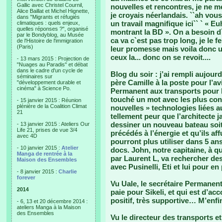
Gallic avec Christel Cournil,
nouvelles et rencontres, je ne m
Alice Baillat et Michel Hignette,
je croyais néerlandais. ``ah vous
dans "Migrants et réfugiés
un travail magnifique ici`` ` « E
climatiques : quels enjeux,
quelles réponses ?", organisé
montrant la BD ». On a besoin d
par le Bondyblog, au Musée
ca va c`est pas trop long, je le f
de l'Histoire de l'immigration
(Paris)
leur promesse mais voila donc un
ceux la... donc on se revoit....
- 13 mars 2015 : Projection de
"Nuages au Paradis" et débat
dans le cadre d'un cycle de
Blog du soir : j’ai rempli aujour
séminaires sur
père Camille à la poste pour l’av
"développement durable et
cinéma" à Science Po.
Permanent aux transports pour lui
touché un mot avec les plus conc
- 15 janvier 2015 : Réunion
plénière de la Coalition Climat
nouvelles » technologies liées a
21
tellement peur que l’architecte j
dessiner un nouveau bateau soi
- 13 janvier 2015 : Ateliers Our
Life 21, prises de vue 3/4
précédés à l’énergie et qu’ils af
avec 4D
pourront plus utiliser dans 5 a
- 10 janvier 2015 :
Atelier
docs. John, notre capitaine, à q
Manga de rentrée à la
par Laurent L, va rechercher de
Maison des Ensembles
avec Pusinelli, Eti et lui pour en
- 8 janvier 2015 :
Charlie
forever
Vu Uale, le secrétaire Permanen
2014
paie pour Sikeli, et qui est d’acco
positif, très supportive… M’enfin
- 6, 13 et 20 décembre 2014 :
ateliers Manga à la Maison
des Ensembles
Vu le directeur des transports e