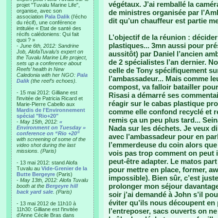
végétaux. J’ai remballé la camé
projet "Tuvalu Marine Life",
organise, avec son
de ministres organisée par l’Am
association
Pala Dalik
(l’écho
dit qu’un chauffeur est partie m
du récif), une conférence
intitulée « Etat de santé des
récifs calédoniens: Qui fait
L’objectif de la réunion : décid
quoi ? »
plastiques... 3mn aussi pour pré
-
June 6th, 2012: Sandrine
Job, AlofaTuvalu’s expert on
aussitôt) par Daniel l’ancien am
the Tuvalu Marine Life project,
de 2 spécialistes l’an dernier. 
sets up a conference about
Reefs’ health in New
celle de Tony spécifiquement sur
Caledonia with her NGO:
Pala
l’ambassadeur... Mais comme leur
Dalik
(the reef’s echoes).
compost, va falloir batailler pour
- 15 mai 2012: Gilliane est
Risasi a démarré ses commentair
l'invitée de Patricia Ricard et
réagir sur le cabas plastique pro
Marie-Pierre Cabello aux
Mardis de l'Environnement
comme elle confond recyclé et re
spécial "Rio+20"
remis ça un peu plus tard... Seina
-
May 15th, 2012:
«
Nada sur les déchets. Je veux di
Environment on Tuesday »
conference on “Rio +20”
avec l’ambassadeur pour en parl
with screening of some of the
l’emmerdeuse du coin alors que j’
video shot during the last
missions. (Paris)
vois pas trop comment on peut 
peut-être adapter. Le matos part le
- 13 mai 2012: stand Alofa
Tuvalu au
Vide-Grenier de la
pour mettre en place, former, awa
Butte Bergeyre
(Paris)
impossible). Bien sûr, c’est jus
-
May 13th, 2012: Alofa Tuvalu
prolonger mon séjour davantage. 
booth at the
Bergeyre hill
back yard sale
. (Paris)
soir j’ai demandé à John s’il p
éviter qu’ils nous découpent en 
- 13 mai 2012 de 11h10 à
11h30: Gilliane est l'invitée
l’entreposer, sacs ouverts on ne s
d'Anne Cécile Bras dans