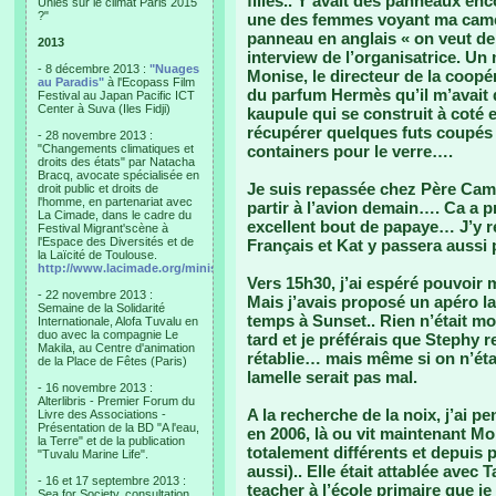
filles.. Y’avait des panneaux enc
Unies sur le climat Paris 2015
?"
une des femmes voyant ma camér
panneau en anglais « on veut de 
2013
interview de l’organisatrice. Un
- 8 décembre 2013 :
"Nuages
Monise, le directeur de la coopé
au Paradis"
à l'Ecopass Film
du parfum Hermès qu’il m’avait
Festival au Japan Pacific ICT
Center à Suva (Iles Fidji)
kaupule qui se construit à coté e
récupérer quelques futs coupés p
- 28 novembre 2013 :
"Changements climatiques et
containers pour le verre….
droits des états" par Natacha
Bracq, avocate spécialisée en
Je suis repassée chez Père Camil
droit public et droits de
l'homme, en partenariat avec
partir à l’avion demain…. Ca a p
La Cimade, dans le cadre du
excellent bout de papaye… J’y re
Festival Migrant'scène à
l'Espace des Diversités et de
Français et Kat y passera aussi 
la Laïcité de Toulouse.
http://www.lacimade.org/minisites/migrantscene
Vers 15h30, j’ai espéré pouvoir 
- 22 novembre 2013 :
Mais j’avais proposé un apéro la 
Semaine de la Solidarité
temps à Sunset.. Rien n’était m
Internationale, Alofa Tuvalu en
duo avec la compagnie Le
tard et je préférais que Stephy re
Makila, au Centre d'animation
rétablie… mais même si on n’éta
de la Place de Fêtes (Paris)
lamelle serait pas mal.
- 16 novembre 2013 :
Alterlibris - Premier Forum du
A la recherche de la noix, j’ai p
Livre des Associations -
Présentation de la BD "A l'eau,
en 2006, là ou vit maintenant Mo
la Terre" et de la publication
totalement différents et depuis 
"Tuvalu Marine Life".
aussi).. Elle était attablée avec 
- 16 et 17 septembre 2013 :
teacher à l’école primaire que je
Sea for Society, consultation