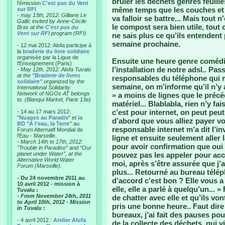
brûler les déchets genres feuil
l'émission
C'est pas du Vent
même temps que les couches et a
sur RFI
-
may 13th, 2012: Gilliane Le
va falloir se battre... Mais tout 
Gallic invited by Anne-Cécile
le compost sera bien utile, tout
Bras at the
C'est pas du
Vent sur RFI
program (RFI)
ne sais plus ce qu’ils entendent 
semaine prochaine.
- 12 mai 2012: Alofa participe à
la
braderie du livre solidaire
organisée par la Ligue de
Ensuite une heure genre comédie
l'Enseignement (Paris)
l’installation de notre adsl.. Pa
-
May 12th, 2012: Alofa Tuvalu
at the
"Braderie de livres
responsables du téléphone qui m’
solidaire"
organized by the
semaine, on m’informe qu’il n’y 
International Solidarity
Network of NGOs AT belongs
» a moins de lignes que le précé
to. (Blanqui Market, Paris 13e)
matériel... Blablabla, rien n’y fai
c’est pour internet, on peut peut-
- 14 au 17 mars 2012:
"
Nuages au Paradis
" et
la
d’abord que vous alliez payer vo
BD "A l'eau, la Terre"
au
responsable internet m’a dit l’inv
Forum Alternatif Mondial de
l'Eau - Marseille.
ligne et ensuite seulement aller la
-
March 14th to 17th, 2012:
pour avoir confirmation que oui i
"Trouble in Paradise” and “Our
planet under Water”, at the
pouvez pas les appeler pour acco
Alternative World Water
moi, après s’être assurée que j’
Forum (Marseille).
plus... Retourné au bureau télép
- Du 24 novembre 2011 au
d’accord c’est bon ? Elle vous a 
10 avril 2012 - mission à
elle, elle a parlé à quelqu’un... 
Tuvalu :
- From November 24th, 2011
de chatter avec elle et qu’ils vo
to April 10th, 2012 - Mission
pris une bonne heure.. Faut dire
in Tuvalu :
bureaux, j’ai fait des pauses p
- 4 avril 2012 :
Atelier Alofa
de la collecte des déchets, qui vi