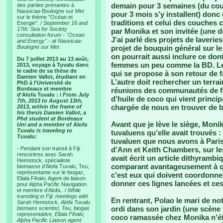
demain pour 3 semaines (du cou
des parties prenantes à
Nausicaa-Boulogne sur Mer
pour 3 mois s’y installent) donc
sur le thème "Océan et
traditions et celui des couches 
Energie". /
September 16 and
17th: Sea for Society
par Monika et son invitée (une d
consultation forum - "Ocean
J’ai parlé des projets de laveri
and Energy" - at Nausicaa-
Boulogne sur Mer.
projet de bouquin général sur le
on pourrait aussi inclure ce don
Du 7 juillet 2013 au 13 août,
femmes un peu comme la BD. Le
2013, voyage à Tuvalu dans
le cadre de sa thèse de
qui se propose à son retour de f
Damien Vallot, étudiant en
L’autre doit rechercher un terrai
PhD à l'Université de
Bordeaux et membre
réunions des communautés de fe
d'Alofa Tuvalu : /
From July
d’huile de coco qui vient princip
7th, 2013 to August 13th,
chargée de nous en trouver de bo
2013, within the frame of
his thesis Damien Vallot, a
Phd student at Bordeaux
Avant que je lève le siège, Moni
Uni and a member of Alofa
Tuvalu is traveling to
tuvaluens qu’elle avait trouvés :
Tuvalu:
tuvaluen que nous avons à Paris 
- Pendant son transit à Fiji :
d’Ann et Keith Chambers, sur le
rencontres avec Sarah
avait écrit un article dithyrambi
Hemstock, spécialiste
comparant avantageusement à que
biomasse d’Alofa Tuvalu, Teu,
représentante sur le biogaz,
c’est eux qui doivent coordonne
Eliala Fihaki, Agent de liaison
donner ces lignes lancées et ce
pour Alpha Pacific Navigation
et membre d’Alofa.. /
While
transiting in Fiji: meetings with
En rentrant, Polao le mari de not
Sarah Hemstock, Alofa Tuvalu
ordi dans son jardin (une scène t
biomass scientist, Teu, biogas
representative, Eliala Fihaki,
coco ramassée chez Monika n’éta
Alpha Pacific Liaison agent