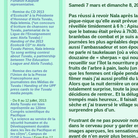
Funafuti Kaupule
representative.
Samedi 7 mars et dimanche 8, 2
- Remise du CD 2013
Pas réussi à revoir Nala après l
d'Ecolozik* à la Présidente
d'Honneur d'Alofa Tuvalu,
pique-nique qu’elle avait prévue
Nala Ielemia. (*un concours
réveillée timidement à 6 h : Apis
d'écriture de chansons sur
Tuvalu, partenariat de la
que le bateau était prévu à 7h30..
Ligue de l'Enseignement
branlebas de combat et je suis ar
avec Alofa Tuvalu) /
journées les plus agréables depu
Handing of the 2013
Ecolozik CD* to Alofa
aussi l’ambassadeur et son épous
Tuvalu Patron, Nala Ielemia
ne parle ni taukelauan (où a vé
*(a song writing contest
about Tuvalu, a partnership
douzaine de « sherpas » qui no
between The Education
recueillir sur l’îlot la nourritur
League and Alofa Tuvalu).
fruits de l’arbre à pain, laolu (
- Remise des cartes de
que les femmes ont râpée penda
l'Union de la la Presse
filmer mais j’ai aussi profité du 
Francophone aux
journalistes des Médias de
Alors que la nuit dernière un ora
Tuvalu /
Handing of the UPF
totalement surprise, toute la jo
press cards to the Tuvalu
media people.
décidions de rentrer.. Et la dél
trempés mais heureux.. Il faisait
- Du 8 au 12 juillet, 2013:
sèche et j’ai traversé le village
Alofa Tuvalu est bien
représentée au 12ème
surprendre plus d’un.
Congrès scientifique du
Pacifique
"La science au service de la
Frustrant de ne pas pouvoir not
sécurité humaine et du
dans le cerveau pour y garder e
Développement durable
dans les îles du Pacifique et
images aperçues, les sensations
les côtes", Campus de
avant de n’en avoir plus besoin..
l'USP à Suva
/
From 8 to 12