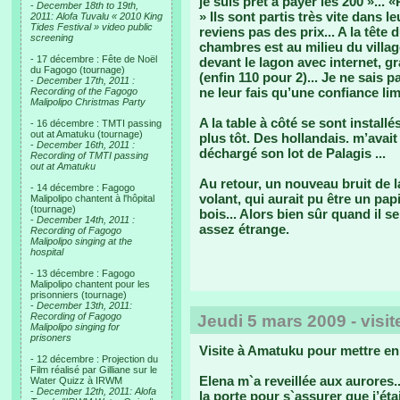
je suis prêt à payer les 200 »... «
-
December 18th to 19th,
» Ils sont partis très vite dans le
2011: Alofa Tuvalu « 2010 King
Tides Festival » video public
reviens pas des prix... A la tête 
screening
chambres est au milieu du village
- 17 décembre : Fête de Noël
devant le lagon avec internet, g
du Fagogo (tournage)
(enfin 110 pour 2)... Je ne sais p
-
December 17th, 2011 :
ne leur fais qu’une confiance lim
Recording of the Fagogo
Malipolipo Christmas Party
A la table à côté se sont install
- 16 décembre : TMTI passing
out at Amatuku (tournage)
plus tôt. Des hollandais. m’avait
-
December 16th, 2011 :
déchargé son lot de Palagis ...
Recording of TMTI passing
out at Amatuku
Au retour, un nouveau bruit de l
- 14 décembre : Fagogo
volant, qui aurait pu être un pa
Malipolipo chantent à l'hôpital
(tournage)
bois... Alors bien sûr quand il s
-
December 14th, 2011 :
assez étrange.
Recording of Fagogo
Malipolipo singing at the
hospital
- 13 décembre : Fagogo
Malipolipo chantent pour les
prisonniers (tournage)
-
December 13th, 2011:
Recording of Fagogo
Jeudi 5 mars 2009 - visi
Malipolipo singing for
prisoners
Visite à Amatuku pour mettre en a
- 12 décembre : Projection du
Film réalisé par Gilliane sur le
Elena m`a reveillée aux aurores.
Water Quizz à IRWM
-
December 12th, 2011: Alofa
la porte pour s`assurer que j’éta