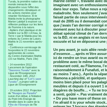
marine center », travaille avec d
Tuvalu, la première nation du
monde menacée de
imaginant avec un enthousiasme ce
disparaître sous l’effet des
dans leur expo. Tafue nous a rejo
changements climatiques et
maladroite. Non seulement j’avai
les actions menées pour
retarder l’échéance. Et le
faisait partie de ceux interview
Makila invite la photographe
mail de 2005 ou il demandait co
Marion Labéjof à exposer sa
réflexion poétique sur les liens
que j’avais l’an dernier corrigé
de l’homme à la nature.
moment avec lui à discuter pour 
- Ateliers d’art plastique et de
débat spécial climat de l’an dernie
théâtre sur la BD « A l’eau, la
Terre » par le Makila pour les
vu la BD, ni en anglais ni en t
enfants du Centre de Loisirs
excusée et lui en déposerai une
Mathis le 21 novembre après-
midi.
- Conférence-vernissage de
Un peu avant, je suis allée ren
l’exposition le 22 novembre
agrémentée de contes.
d’essence…, après m’être assuré
Au Centre d’animation Mathis
ici de rendre un truc avarié ou m
(15 rue Mathis, Paris 19e)
problème avec le même bocal de 
- 14 novembre 2012:
restaurant coté, au Filamona, l
Lancement de l'opération
raisonnablement à Funafuti, et le 
"Sauvons Tuvalu"
avec la
Ligue de l'Enseignement
au moins 7 ans.).. Après la sépa
- November 14th, 2012 :
filamona a périclité, et quelque
Lauching day of
"Let's save
moins bien placé pour les palag
Tuvalu"
, a project with la
Ligue de l'Enseignement
meubles et depuis il a ouvert 1
étagères de bouffe… « Tu ne trou
- 19 octobre 2012: Projection
de "
Nuages au Paradis
"
a senti, goûté ». Pas vraiment de
suivie d'un débat, à l'initiative
« Do you have more of these on t
du Point Info Energie de
Vendée dans le cadre de la
I’m afraid it is your whole stock..
Fête de l'Energie
de l'île
enlever les 3 bocaux des étagères