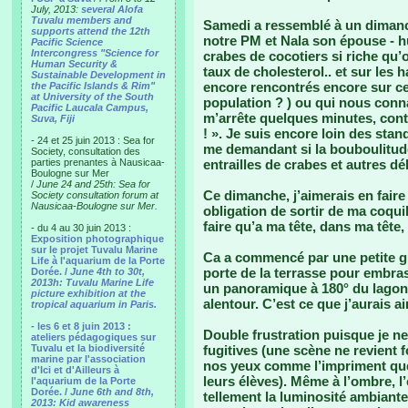
July, 2013:
several Alofa
Tuvalu members and
Samedi a ressemblé à un dimanc
supports attend the 12th
notre PM et Nala son épouse - 
Pacific Science
Intercongress "Science for
crabes de cocotiers si riche qu’o
Human Security &
taux de cholesterol.. et sur les 
Sustainable Development in
encore rencontrés encore sur ce
the Pacific Islands & Rim"
at University of the South
population ? ) ou qui nous connai
Pacific Laucala Campus,
m’arrête quelques minutes, conti
Suva, Fiji
! ». Je suis encore loin des stand
- 24 et 25 juin 2013 : Sea for
me demandant si la bouboulitud
Society, consultation des
parties prenantes à Nausicaa-
entrailles de crabes et autres dél
Boulogne sur Mer
/
June 24 and 25th: Sea for
Ce dimanche, j’aimerais en fair
Society consultation forum at
Nausicaa-Boulogne sur Mer.
obligation de sortir de ma coquil
faire qu’a ma tête, dans ma tête,
- du 4 au 30 juin 2013 :
Exposition photographique
sur le projet Tuvalu Marine
Ca a commencé par une petite gr
Life à l'aquarium de la Porte
porte de la terrasse pour embra
Dorée. /
June 4th to 30t,
2013h: Tuvalu Marine Life
un panoramique à 180° du lagon,
picture exhibition at the
alentour. C’est ce que j’aurais a
tropical aquarium in Paris.
- les 6 et 8 juin 2013 :
Double frustration puisque je n
ateliers pédagogiques sur
Tuvalu et la biodiversité
fugitives (une scène ne revient 
marine par l'association
nos yeux comme l’impriment que
d'Ici et d'Ailleurs à
leurs élèves). Même à l’ombre, l’
l'aquarium de la Porte
Dorée. /
June 6th and 8th,
tellement la luminosité ambiant
2013: Kid awareness