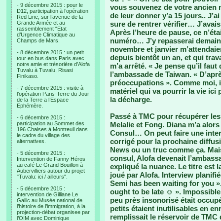
- 9 décembre 2015 : pour le
vous souvenez de votre ancien n
D12, participation à l’opération
de leur donner y’a 15 jours.. J’a
Red Line, sur l’avenue de la
Grande Armée et au
sure de rentrer vérifier… J’ava
rassemblement “Etat
Après l’heure de pause, ce n’étai
d’Urgence Climatique au
numéro… J’y repasserai demain. 
Champs de Mars.
novembre et janvier m’attendaien
- 8 décembre 2015 : un petit
depuis bientôt un an, et qui trav
tour en bus dans Paris avec
notre amie et trésorière d’Alofa
m’a arrêté. « Je pense qu’il faut
Tuvalu à Tuvalu, Risasi
l’ambassade de Taiwan. « D’apr
Finikaso.
préoccupations ». Comme moi, il
- 7 décembre 2015 : visite à
matériel qui va pourrir la vie ici
l’opération Paris-Terre du Jour
la décharge.
de la Terre a l’Espace
Ephémère.
Passé à TMC pour récupérer les 
- 6 décembre 2015 :
participation au Sommet des
Melalie et Fong. Diana m’a alors 
196 Chaises à Montreuil dans
Consul… On peut faire une interv
le cadre du village des
corrigé pour la prochaine diffu
alternatives.
News ou un truc comme ça. Mais 
- 5 décembre 2015 :
consul, Alofa devenait l’ambassa
Intervention de Fanny Héros
au café Le Grand Bouillon à
expliqué la nuance. Le titre est
Aubervilliers autour du projet
joué par Alofa. Interview planif
"Tuvalu: ici / ailleurs".
Semi has been waiting for you ».
- 5 décembre 2015 :
ought to be late ☺ ». Impossible 
intervention de Gilliane Le
peu près insonorisé était occupé
Gallic au Musée national de
l’histoire de l’immigration, à la
petits étaient inutilisables en 
projection-débat organisee par
remplissait le réservoir de TMC 
l’OIM avec Dominique