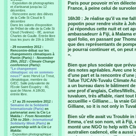
Paris pour pouvoir m’en délecter
- Exposition de photographies
et d’artisanat jusqu’au 12
France, à peine celui de survole
décembre.
- Rencontre avec des élèves
de la Celle St Cloud le 5
16h30 : Je réalise qu’il va me 
décembre
popotin pour rendre visite à Joh
Dans les salons d’exposition
j’ai répondus cette nuit et cet a
de l’Hôtel de ville de la Celle St
Cloud (Yvelines) - 8E, avenue
ambassadeurr à Fiji, à Malama e
Charles de Gaulle. Entrée libre
quel folio, en passant par Thom
tous les jours de 15h à 18h00.
que des représentants de pompe à
- 29 novembre 2012 :
je pourrai continuer et, on peut
Rencontre-débat sur les
».
changements climatiques à
Pantin (Paris) /
- November
29th, 2012 : Climate Change
Bien que plus sociale que prévu
conference (Paris)
:
"Le changement
des notes agréables. Avec une 
climatique: où en sommes-
d’une part et la rencontre d’une 
nous?"
avec Hervé Le Treut,
climatologue, membre du
Tafue TUCAN-Tuvalu Climate Act
GIEC. Salle polyvalente de
a un bureau dans le bâtiment de
l’Ecole Saint-Exupéry - 40,
une prof d’anglais, Celtes/Wells,
quai de l’Aisne. A 18h30,
entrée libre.
tuvaluen, très affable, riant tout
accueillie « Gilliane… la vraie 
- 17 au 25 novembre 2012 :
Semaine de la Solidarité
Gilliane, so it is not only in Tuv
Internationale (Paris)
en
partenariat avec la Cie Le
Bien sûr elle avait vu Trouble i
Makila /
- From November
17th to 25th :
International
Emma, c’est son nom, vit à Fiji, e
Solidarity Week (Paris)
in
monté une NGO to help with Clim
partnership with la Cie Le
Makila
:
australien cadencé, elle a aussi 
- Exposition photographique :