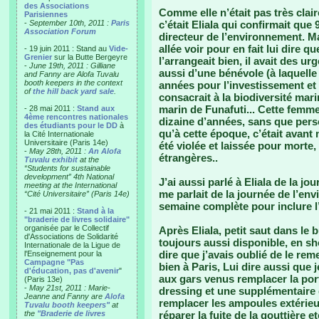
des Associations
Comme elle n’était pas très clair
Parisiennes
-
September 10th, 2011 :
Paris
c’était Eliala qui confirmait que 
Association Forum
directeur de l’environnement. Ma
allée voir pour en fait lui dire q
- 19 juin 2011 : Stand au
Vide-
Grenier
sur la Butte Bergeyre
l’arrangeait bien, il avait des u
-
June 19th, 2011 : Gilliane
aussi d’une bénévole (à laquel
and Fanny are Alofa Tuvalu
booth keepers in the context
années pour l’investissement et 
of
the hill back yard sale
.
consacrait à la biodiversité mari
marin de Funafuti... Cette femme
- 28 mai 2011 :
Stand aux
4ème rencontres nationales
dizaine d’années, sans que pers
des étudiants pour le DD
à
qu’à cette époque, c’était avant
la Cité Internationale
Universitaire (Paris 14e)
été violée et laissée pour morte, 
-
May 28th, 2011 :
An Alofa
étrangères..
Tuvalu exhibit
at the
“Students for sustainable
development” 4th National
J’ai aussi parlé à Eliala de la j
meeting at the International
me parlait de la journée de l’envi
“Cité Universitaire” (Paris 14e)
semaine complète pour inclure l
- 21 mai 2011 :
Stand à la
"braderie de livres solidaire"
organisée par le Collectif
Après Eliala, petit saut dans le 
d'Associations de Solidarité
toujours aussi disponible, en sho
Internationale de la Ligue de
dire que j’avais oublié de le rem
l'Enseignement pour la
Campagne "Pas
bien à Paris, Lui dire aussi qu
d'éducation, pas d'avenir
"
aux gars venus remplacer la po
(Paris 13e)
-
May 21st, 2011 : Marie-
dressing et une supplémentaire d
Jeanne and Fanny are
Alofa
remplacer les ampoules extérieur
Tuvalu booth keepers"
at
the
"Braderie de livres
réparer la fuite de la gouttière e