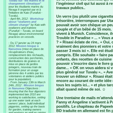
Tuvalu sur "les marins et le
l’ingénieur civil qui lui aussi à
changement climatique"
pour les étudiants marins du
travaux publics..
Nivaga II organisé par et à
l'initiative de Kaio (Funafuti -
Tuvalu).
Un verre (ou plutôt une cigarette
-
April 4th, 2012 :
Workshop
trésorière, interrompues par Uta
about "seafarers and
pouvait avoir son chèque un peu a
climate change"
by Kaio with
seafarers and trainees
couple et d’un bébé de 15 mois. L
(Funafuti – Tuvalu, on board
vivent à Munich. Coincidence, il
Nivaga) about environmental
practices on vessels.
Trouble in Paradise » ... « Vous
? » Risasi éclate de rire.. « Oui,
- Du 17 janvier au 24 mars
vraiment des pionniers et votre 
2012:
Mission biogaz à
Nanumea
(mise en place de
passer 3 mois ici ». Elle est étud
récupérateurs d'eau,
compris. Elle souhaite « faire pa
remplacement des réchauds,
construction des porcheries,
enfants, des recettes de cuisine
distributions de graines et
pouvoir s’inscrire dans le livre 
mise en place de jardins
potagers, nouveau train de
dame... « OK on vous aidera si 
formation pour un usage
plus général sur Tuvalu ».. « Av
pérenne des 4 unités par les
trouver un éditeur ». Risasi était 
volontaires et ateliers publics
pour la population)
encore au courant de cette idée q
-
From January 13th to March
tous les sujets ici... » et plus t
24th, 2012 :
Mission biogas
in Nanumea
Objectives :
allait quand même de soi. ☺
insuring that the four digesters
implemented late 2010 are
Une trentaine de mails m’attend
working to satisfaction, setting
up one water tank at each
Fanny et Angeline s’activent à P
owners' place, build individual
positifs. Le chapiteau de Papeet
piggeries, setting up the basis
for garden, training owners
BD traduite en allemand est fin p
and workers as well as raising