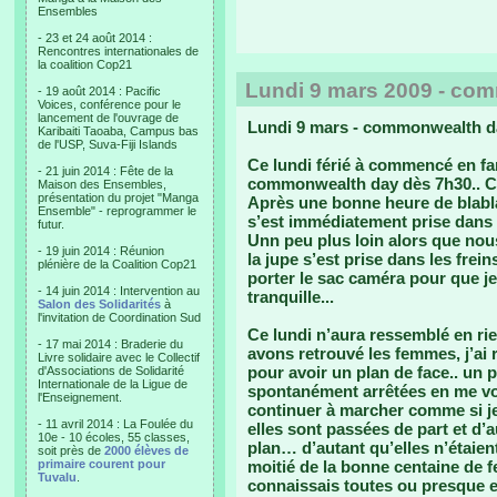
Ensembles
- 23 et 24 août 2014 :
Rencontres internationales de
la coalition Cop21
Lundi 9 mars 2009 - co
- 19 août 2014 : Pacific
Voices, conférence pour le
lancement de l'ouvrage de
Lundi 9 mars - commonwealth d
Karibaiti Taoaba, Campus bas
de l'USP, Suva-Fiji Islands
Ce lundi férié à commencé en fanf
- 21 juin 2014 : Fête de la
commonwealth day dès 7h30.. Ca 
Maison des Ensembles,
présentation du projet "Manga
Après une bonne heure de blabla,
Ensemble" - reprogrammer le
s’est immédiatement prise dans
futur.
Unn peu plus loin alors que nous 
- 19 juin 2014 : Réunion
la jupe s’est prise dans les frei
plénière de la Coalition Cop21
porter le sac caméra pour que je 
- 14 juin 2014 : Intervention au
tranquille...
Salon des Solidarités
à
l'invitation de Coordination Sud
Ce lundi n’aura ressemblé en rie
- 17 mai 2014 : Braderie du
avons retrouvé les femmes, j’ai 
Livre solidaire avec le Collectif
pour avoir un plan de face.. un 
d'Associations de Solidarité
Internationale de la Ligue de
spontanément arrêtées en me voya
l'Enseignement.
continuer à marcher comme si je 
- 11 avril 2014 : La Foulée du
elles sont passées de part et d’
10e - 10 écoles, 55 classes,
plan… d’autant qu’elles n’étaien
soit près de
2000 élèves de
primaire courent pour
moitié de la bonne centaine de 
Tuvalu
.
connaissais toutes ou presque et