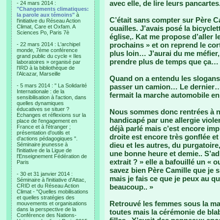
avec elle, de lire leurs pancartes.
- 24 mars 2014 :
"Changements climatiques:
la parole aux témoins"
à
C’était sans compter sur Père Ca
l'initiative du Réseau Action
Climat, Care et Oxfam. A
ouailles. J’avais posé la bicycle
Sciences Po, Paris 7è
église,. Kat me propose d’aller le
prochains » et on reprend le cor
- 22 mars 2014 : L'archipel
monde, 7ème conférence
plus loin… J’aurai du me méfier, 
grand public du cycle « Iles
prendre plus de temps que ça…
laboratoires » organisé par
l'IRD à la bibliothèque de
l’Alcazar, Marseille
Quand on a entendu les slogans 
- 5 mars 2014 : " La Solidarité
passer un camion… Le dernier… J
Internationale : de la
fermait la marche automobile en 
sensibilisation à l'action, dans
quelles dynamiques
éducatives se situer ?
Nous sommes donc rentrées à no
Echanges et réflexions sur la
handicapé par une allergie viole
place de l'engagement en
France et à l'étranger ;
déjà parlé mais c’est encore i
présentation d'outils et
droite est encore très gonflée et
d'actions pédagogiques ".
dieu et les autres, du purgatoir
Séminaire jeunesse à
l'initiative de la Ligue de
une bonne heure et demie.. S’adr
l'Enseignement Fédération de
extrait ? » elle a bafouillé un « 
Paris
savez bien Père Camille que je s
- 30 et 31 janvier 2014 :
mais je fais ce que je peux au quot
Séminaire à l'initiative d'Attac,
CRID et du Réseau Action
beaucoup.. »
Climat - "Quelles mobilisations
et quelles stratégies des
Retrouvé les femmes sous la man
mouvements et organisations
dans la perspective de la
toutes mais la cérémonie de blabl
Conférence des Nations-