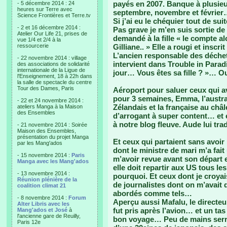
payés en 2007. Banque à plusieu
- 5 décembre 2014 : 24
heures sur Terre avec
septembre, novembre et févrie
Science Frontières et Terre.tv
Si j’ai eu le chéquier tout de s
- 2 et 16 décembre 2014 :
Pas grave je m’en suis sortie de
Atelier Our Life 21, prises de
demandé à la fille « le compte a
vue 1/4 et 2/4 à la
ressourcerie
Gilliane.. » Elle a rougi et insc
L’ancien responsable des déchets 
- 22 novembre 2014 : village
intervient dans Trouble in Paradis
des associations de solidarité
internationale de la Ligue de
jour… Vous êtes sa fille ? »… Ou
l'Enseignement, 18 à 22h dans
la salle de spectacle du centre
Tour des Dames, Paris
Aéroport pour saluer ceux qui av
pour 3 semaines, Emma, l’austra
- 22 et 24 novembre 2014 :
Zélandais et la française au châl
ateliers Manga à la Maison
des Ensembles
d’arrogant à super content… et el
à notre blog fleuve. Aude lui trad
- 21 novembre 2014 : Soirée
Maison des Ensembles,
présentation du projet Manga
Et ceux qui partaient sans avoi
par les Mang'ados
dont le ministre de mari m’a fai
- 15 novembre 2014 :
Paris
m’avoir revue avant son départ e
Manga avec les Mang'ados
elle doit repartir aux US tous les
- 13 novembre 2014 :
pourquoi. Et ceux dont je croyai
Réunion plénière de la
de journalistes dont on m’avait di
coalition climat 21
abordés comme tels…
- 8 novembre 2014 :
Forum
Aperçu aussi Mafalu, le directeu
Alter Libris avec les
fut pris après l’avion… et un tas 
Mang'ados et José
à
l'ancienne gare de Reuilly,
bon voyage… Peu de mains serrée
Paris 12e