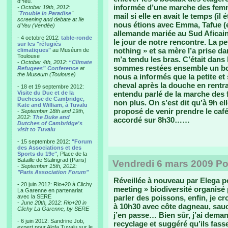
d'Yeu.
informée d’une marche des femme
- October 19th, 2012:
"
Trouble in Paradise
"
mail si elle en avait le temps (il 
screening and debate at Ile
nous étions avec Emma, Tafue (et
d'Yeu (Vendée)
allemande mariée au Sud Aficain,
- 4 octobre 2012:
table-ronde
le jour de notre rencontre. La petit
sur les "réfugiés
nothing » et sa mère l’a prise da
climatiques"
au Muséum de
Toulouse
m’a tendu les bras. C’était dans 
-
October 4th, 2012:
“Climate
sommes restées ensemble un bo
Refugees” Conference
at
the Museum (Toulouse)
nous a informés que la petite et
cheval après la douche en rentra
- 18 et 19 septembre 2012:
Visite du Duc et de la
entendu parlé de la marche des 
Duchesse de Cambridge,
non plus. On s’est dit qu’à 9h el
Kate and William, à Tuvalu
proposé de venir prendre le café
-
September 18th and 19th,
2012:
The Duke and
accordé sur 8h30……
Dutches of Cambridge's
visit to Tuvalu
- 15 septembre 2012:
"Forum
des Associations et des
Sports du 19e"
, Place de la
Bataille de Stalingrad (Paris)
Vendredi 6 mars 2009 Po
-
September 15th, 2012:
"Paris Association Forum"
Réveillée à nouveau par Elega po
- 20 juin 2012: Rio+20 à Clichy
meeting » biodiversité organisé 
La Garenne en partenariat
avec la SERE
parler des poissons, enfin, je c
-
June 20th, 2012: Rio+20 in
à 10h30 avec côte dagneau, sau
Clichy La Garenne, by SERE
j’en passe… Bien sûr, j’ai deman
- 6 juin 2012: Sandrine Job,
recyclage et suggéré qu’ils fas
expert pour Alofa Tuvalu sur le