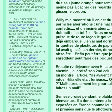
solidaire"
organized by the
du tissu jaune orange pour remp
International Solidarity
même pas à cacher des regards 
Network of NGOs AT belongs
to. (Marché Blanqui, Paris
glisser le cordon.
13e)
- 16 au 27 mai 2011 : la
Willy m’a raconté où il en est du
fraîchement imprimée
version
parmi les aberrations : une mach
espagnole de la BD "A
confettis.... et un incinérateur…
l'eau, la Terre"
sera
présentée par le Réseau
dubitatif : “et toi ? » . Nous n
Action Climat Tuvaluen dont
puisque de toute façon le gouver
Alofa Tuvalu est membre, au
Forum Permanent des
déjà embarqué. J’en ai mal dormi 
Nations Unies sur les
briquettes de plastique, de papier
Questions Indigènes à New
York.
lui avait glissé l’an dernier, do
-
From May 16th to 27th, 2011
obsolète... Enfin peut être que j
: The new born
Spanish
shreddeur peut faire des briquett
version of “our planet
under water” comic book
at
the United Nations Permanent
Ensuite rv déjeuner avec Hilia un
Forum on Indigenous Issues
in New York with the TuCan
chemin, j’ai croisé son 2nd celu
(Tuvalu Climate Action
lui montre l’article. “ils avaient l
Network) representatives.
infos. Hilia elle était furieuse...
- 4 mai 2011: Sarah Hemstock
?“Malheureusement les poursuivr
tient un stand Alofa et
faites un mail”...
présente "Small is Beautiful"
dans le cadre de l'exposition
du réseau de recherche en
Semese croisé pendant le blabla 
environnement et
développement durable de
bienvenue.. Il a donc entendu l
l'Université de Notts Trent
exposées en France comme leurs 
(Uk).
et primées sans que le photogra
-
May 4th, 2011: Exhibit about