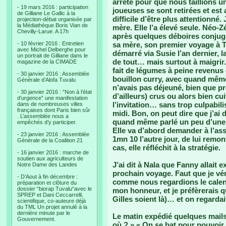
arrêté pour que nous taillions 
- 19 mars 2016 : participation
joueuses se sont retirées et est 
de Gilliane Le Gallic à la
difficile d’être plus attentionné. 
projection-débat organisée par
la Médiathèque Boris Vian de
mère. Elle l’a élevé seule. Néo-Zé
Chevilly-Larue. A 17h
après quelques déboires conjugau
- 10 février 2016 : Entretien
sa mère, son premier voyage à Tu
avec Michel Delberghe pour
démarré via Susie l’an dernier, l
un portrait de Gilliane dans le
de tout… mais surtout à maigrir. 
magazine de la CIMADE
fait de légumes à peine revenus 
- 30 janvier 2016 : Assemblée
bouillon curry, avec quand même 
Générale d’Alofa Tuvalu
n’avais pas déjeuné, bien que p
- 30 janvier 2016 : “Non à l’état
d’ailleurs) crus ou alors bien cui
d’urgence” une manifestation
l’invitation… sans trop culpabilise
dans de nombreuses villes
françaises dont Paris bien sûr
midi. Bon, on peut dire que j’ai d
. L’assemblée nous a
quand même parlé un peu d’une 
empêchés d’y participer.
Elle va d’abord demander à l’ass
- 23 janvier 2016 : Assemblée
1mn 10 l’autre jour, de lui remo
Générale de la Coalition 21
cas, elle réfléchit à la stratégie.
- 16 janvier 2016 : marche de
soutien aux agriculteurs de
J’ai dit à Nala que Fanny allait
Notre Dame des Landes
prochain voyage. Faut que je véri
- D’Aout à fin décembre :
comme nous regardions le calendr
préparation et clôture du
dossier “biorap Tuvalu“avec le
mon honneur, et je préfèrerais q
SPREP et Dani Ceccarrelli,
Gilles soient là)… et on regarda
scientifique, co-auteure déjà
du TML Un projet annulé à la
dernière minute par le
Le matin expédié quelques mails
Gouvernement.
où ? » « On se bat pour pouvoir