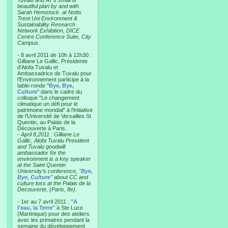
Tuvalu and AT’s small is
beautiful plan by and with
Sarah Hemstock. at Notts
Trent Uni Environment &
Sustainability Research
Network Exhibition, DICE
Centre Conference Suite, City
Campus.
- 8 avril 2011 de 10h à 12h30 :
Gilliane Le Gallic, Présidente
d'Alofa Tuvalu et
Ambassadrice de Tuvalu pour
l'Environnement participe à la
table-ronde "
Bye, Bye,
Culture
" dans le cadre du
colloque "Le changement
climatique un défi pour le
patrimoine mondial" à l'initiative
de l'Université de Versailles St
Quentin, au Palais de la
Découverte à Paris.
-
April 8,2011 : Gilliane Le
Gallic, Alofa Tuvalu President
and Tuvalu goodwill
ambassador for the
environment is a key speaker
at the Saint Quentin
University’s conference, "
Bye,
Bye, Culture
" about CC and
culture loss at the Palais de la
Decouverte, (Paris, 8e).
- 1er au 7 avril 2011 :
"A
l'eau, la Terre"
à Ste Luce
(Martinique) pour des ateliers
avec les primaires pendant la
semaine du développement