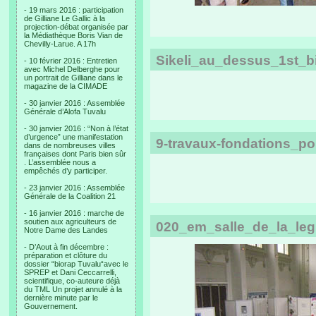
- 19 mars 2016 : participation
de Gilliane Le Gallic à la
projection-débat organisée par
la Médiathèque Boris Vian de
Chevilly-Larue. A 17h
Sikeli_au_dessus_1st_bi
- 10 février 2016 : Entretien
avec Michel Delberghe pour
un portrait de Gilliane dans le
magazine de la CIMADE
- 30 janvier 2016 : Assemblée
Générale d’Alofa Tuvalu
- 30 janvier 2016 : “Non à l’état
d’urgence” une manifestation
9-travaux-fondations_po
dans de nombreuses villes
françaises dont Paris bien sûr
. L’assemblée nous a
empêchés d’y participer.
- 23 janvier 2016 : Assemblée
Générale de la Coalition 21
- 16 janvier 2016 : marche de
soutien aux agriculteurs de
020_em_salle_de_la_leg
Notre Dame des Landes
- D’Aout à fin décembre :
préparation et clôture du
dossier “biorap Tuvalu“avec le
SPREP et Dani Ceccarrelli,
scientifique, co-auteure déjà
du TML Un projet annulé à la
dernière minute par le
Gouvernement.