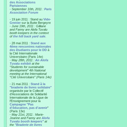
des Associations
Parisiennes
-
September 10th, 2011 :
Paris
Association Forum
- 19 juin 2011 : Stand au
Vide-
Grenier
sur la Butte Bergeyre
-
June 19th, 2011 : Gilliane
and Fanny are Alofa Tuvalu
booth keepers in the context
of
the hill back yard sale
.
- 28 mai 2011 :
Stand aux
4ème rencontres nationales
des étudiants pour le DD
à
la Cité Internationale
Universitaire (Paris 14e)
-
May 28th, 2011 :
An Alofa
Tuvalu exhibit
at the
“Students for sustainable
development” 4th National
meeting at the International
“Cité Universitaire” (Paris 14e)
- 21 mai 2011 :
Stand à la
"braderie de livres solidaire"
organisée par le Collectif
d'Associations de Solidarité
Internationale de la Ligue de
l'Enseignement pour la
Campagne "Pas
d'éducation, pas d'avenir
"
(Paris 13e)
-
May 21st, 2011 : Marie-
Jeanne and Fanny are
Alofa
Tuvalu booth keepers"
at
the
"Braderie de livres