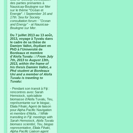
des parties prenantes à
Nausicaa-Boulogne sur Mer
sur le thème "Océan et
Energie". /
September 16 and
17th: Sea for Society
consultation forum - "Ocean
and Energy" - at Nausicaa-
Boulogne sur Mer.
Du 7 juillet 2013 au 13 août,
2013, voyage à Tuvalu dans
le cadre de sa thèse de
Damien Vallot, étudiant en
PhD à l'Université de
Bordeaux et membre
d'Alofa Tuvalu : /
From July
7th, 2013 to August 13th,
2013, within the frame of
his thesis Damien Vallot, a
Phd student at Bordeaux
Uni and a member of Alofa
Tuvalu is traveling to
Tuvalu:
- Pendant son transit à Fiji :
rencontres avec Sarah
Hemstock, spécialiste
biomasse d’Alofa Tuvalu, Teu,
représentante sur le biogaz,
Eliala Fihaki, Agent de liaison
pour Alpha Pacific Navigation
et membre d’Alofa.. /
While
transiting in Fiji: meetings with
Sarah Hemstock, Alofa Tuvalu
biomass scientist, Teu, biogas
representative, Eliala Fihaki,
Alpha Pacific Liaison agent