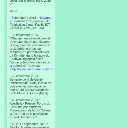
Unies sur le climat Paris 2015
?"
2013
- 8 décembre 2013 :
"Nuages
au Paradis"
à l'Ecopass Film
Festival au Japan Pacific ICT
Center à Suva (Iles Fidji)
- 28 novembre 2013 :
"Changements climatiques et
droits des états" par Natacha
Bracq, avocate spécialisée en
droit public et droits de
l'homme, en partenariat avec
La Cimade, dans le cadre du
Festival Migrant'scène à
l'Espace des Diversités et de
la Laïcité de Toulouse.
http://www.lacimade.org/minisites/migrantscene
- 22 novembre 2013 :
Semaine de la Solidarité
Internationale, Alofa Tuvalu en
duo avec la compagnie Le
Makila, au Centre d'animation
de la Place de Fêtes (Paris)
- 16 novembre 2013 :
Alterlibris - Premier Forum du
Livre des Associations -
Présentation de la BD "A l'eau,
la Terre" et de la publication
"Tuvalu Marine Life".
- 16 et 17 septembre 2013 :
Sea for Society, consultation