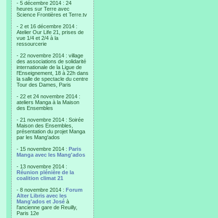
- 5 décembre 2014 : 24
heures sur Terre avec
Science Frontières et Terre.tv
- 2 et 16 décembre 2014 :
Atelier Our Life 21, prises de
vue 1/4 et 2/4 à la
ressourcerie
- 22 novembre 2014 : village
des associations de solidarité
internationale de la Ligue de
l'Enseignement, 18 à 22h dans
la salle de spectacle du centre
Tour des Dames, Paris
- 22 et 24 novembre 2014 :
ateliers Manga à la Maison
des Ensembles
- 21 novembre 2014 : Soirée
Maison des Ensembles,
présentation du projet Manga
par les Mang'ados
- 15 novembre 2014 :
Paris
Manga avec les Mang'ados
- 13 novembre 2014 :
Réunion plénière de la
coalition climat 21
- 8 novembre 2014 :
Forum
Alter Libris avec les
Mang'ados et José
à
l'ancienne gare de Reuilly,
Paris 12e