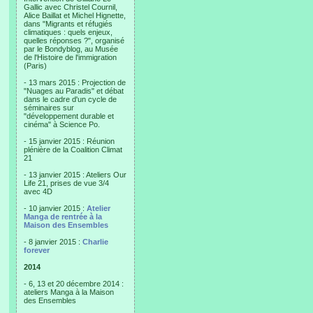
Gallic avec Christel Cournil,
Alice Baillat et Michel Hignette,
dans "Migrants et réfugiés
climatiques : quels enjeux,
quelles réponses ?", organisé
par le Bondyblog, au Musée
de l'Histoire de l'immigration
(Paris)
- 13 mars 2015 : Projection de
"Nuages au Paradis" et débat
dans le cadre d'un cycle de
séminaires sur
"développement durable et
cinéma" à Science Po.
- 15 janvier 2015 : Réunion
plénière de la Coalition Climat
21
- 13 janvier 2015 : Ateliers Our
Life 21, prises de vue 3/4
avec 4D
- 10 janvier 2015 :
Atelier
Manga de rentrée à la
Maison des Ensembles
- 8 janvier 2015 :
Charlie
forever
2014
- 6, 13 et 20 décembre 2014 :
ateliers Manga à la Maison
des Ensembles