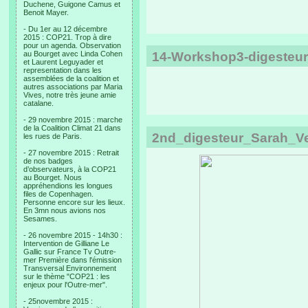
Duchene, Guigone Camus et
Benoit Mayer.
- Du 1er au 12 décembre
2015 : COP21. Trop à dire
pour un agenda. Observation
au Bourget avec Linda Cohen
14-Workshop3-digesteu
et Laurent Leguyader et
representation dans les
assemblées de la coalition et
autres associations par Maria
Vives, notre très jeune amie
catalane.
- 29 novembre 2015 : marche
de la Coalition Climat 21 dans
2nd_digesteur_Sarah_Vet
les rues de Paris.
- 27 novembre 2015 : Retrait
de nos badges
d’observateurs, à la COP21
au Bourget. Nous
appréhendions les longues
files de Copenhagen.
Personne encore sur les lieux.
En 3mn nous avions nos
Sesames.
- 26 novembre 2015 - 14h30 :
Intervention de Gilliane Le
Gallic sur France Tv Outre-
mer Première dans l'émission
Transversal Environnement
sur le thème "COP21 : les
enjeux pour l'Outre-mer".
- 25novembre 2015 :