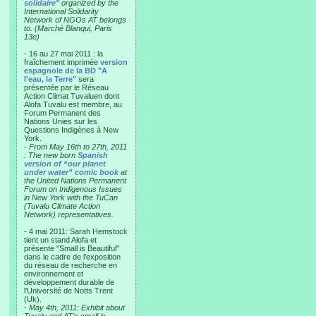
solidaire"
organized by the
International Solidarity
Network of NGOs AT belongs
to. (Marché Blanqui, Paris
13e)
- 16 au 27 mai 2011 : la
fraîchement imprimée
version
espagnole de la BD "A
l'eau, la Terre"
sera
présentée par le Réseau
Action Climat Tuvaluen dont
Alofa Tuvalu est membre, au
Forum Permanent des
Nations Unies sur les
Questions Indigènes à New
York.
-
From May 16th to 27th, 2011
: The new born
Spanish
version of “our planet
under water” comic book
at
the United Nations Permanent
Forum on Indigenous Issues
in New York with the TuCan
(Tuvalu Climate Action
Network) representatives.
- 4 mai 2011: Sarah Hemstock
tient un stand Alofa et
présente "Small is Beautiful"
dans le cadre de l'exposition
du réseau de recherche en
environnement et
développement durable de
l'Université de Notts Trent
(Uk).
-
May 4th, 2011: Exhibit about