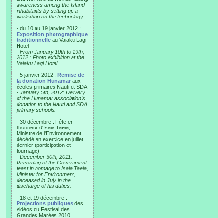
awareness among the Island
inhabitants by setting up a
workshop on the technology…
- du 10 au 19 janvier 2012 :
Exposition photographique
traditionnelle
au Vaiaku Lagi
Hotel
-
From January 10th to 19th,
2012 : Photo exhibition at the
Vaiaku Lagi Hotel
- 5 janvier 2012 :
Remise de
la donation Hunamar
aux
écoles primaires Nauti et SDA
-
January 5th, 2012: Delivery
of the Hunamar association's
donation to the Nauti and SDA
primary schools.
- 30 décembre : Fête en
l'honneur d'Isaia Taeia,
Ministre de l'Environnement
décédé en exercice en juillet
dernier (participation et
tournage)
-
December 30th, 2011:
Recording of the Government
feast in homage to Isaia Taeia,
Minister for Environment,
deceased in July in the
discharge of his duties.
- 18 et 19 décembre :
Projections publiques
des
vidéos du Festival des
Grandes Marées 2010