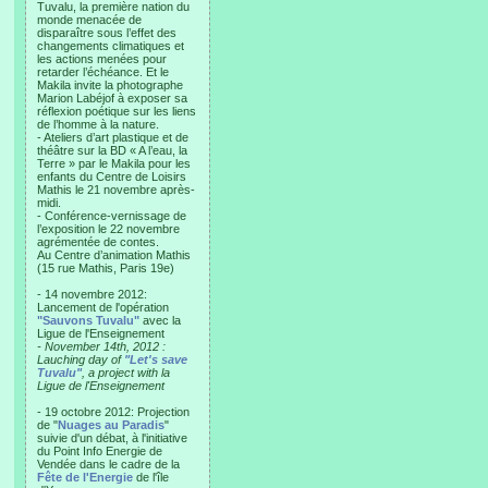
Tuvalu, la première nation du
monde menacée de
disparaître sous l’effet des
changements climatiques et
les actions menées pour
retarder l’échéance. Et le
Makila invite la photographe
Marion Labéjof à exposer sa
réflexion poétique sur les liens
de l’homme à la nature.
- Ateliers d’art plastique et de
théâtre sur la BD « A l’eau, la
Terre » par le Makila pour les
enfants du Centre de Loisirs
Mathis le 21 novembre après-
midi.
- Conférence-vernissage de
l’exposition le 22 novembre
agrémentée de contes.
Au Centre d’animation Mathis
(15 rue Mathis, Paris 19e)
- 14 novembre 2012:
Lancement de l'opération
"Sauvons Tuvalu"
avec la
Ligue de l'Enseignement
- November 14th, 2012 :
Lauching day of
"Let's save
Tuvalu"
, a project with la
Ligue de l'Enseignement
- 19 octobre 2012: Projection
de "
Nuages au Paradis
"
suivie d'un débat, à l'initiative
du Point Info Energie de
Vendée dans le cadre de la
Fête de l'Energie
de l'île