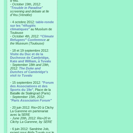
d'Yeu.
- October 19th, 2012:
"
Trouble in Paradise
"
screening and debate at Ile
d'Yeu (Vendée)
- 4 octobre 2012:
table-ronde
sur les "réfugiés
climatiques"
au Muséum de
Toulouse
-
October 4th, 2012:
“Climate
Refugees” Conference
at
the Museum (Toulouse)
- 18 et 19 septembre 2012:
Visite du Duc et de la
Duchesse de Cambridge,
Kate and William, à Tuvalu
-
September 18th and 19th,
2012:
The Duke and
Dutches of Cambridge's
visit to Tuvalu
- 15 septembre 2012:
"Forum
des Associations et des
Sports du 19e"
, Place de la
Bataille de Stalingrad (Paris)
-
September 15th, 2012:
"Paris Association Forum"
- 20 juin 2012: Rio+20 à Clichy
La Garenne en partenariat
avec la SERE
-
June 20th, 2012: Rio+20 in
Clichy La Garenne, by SERE
- 6 juin 2012: Sandrine Job,
expert pour Alofa Tuvalu sur le