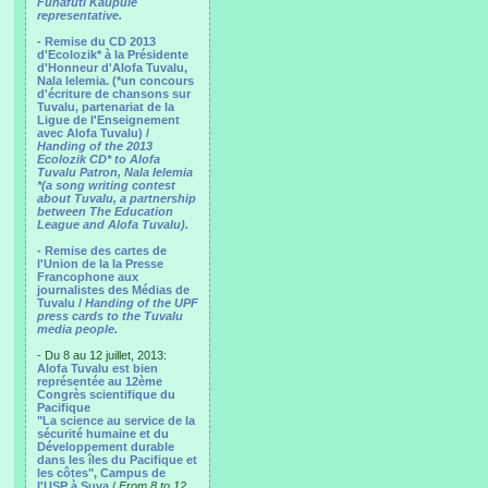
Funafuti Kaupule
representative.
- Remise du CD 2013
d'Ecolozik* à la Présidente
d'Honneur d'Alofa Tuvalu,
Nala Ielemia. (*un concours
d'écriture de chansons sur
Tuvalu, partenariat de la
Ligue de l'Enseignement
avec Alofa Tuvalu) /
Handing of the 2013
Ecolozik CD* to Alofa
Tuvalu Patron, Nala Ielemia
*(a song writing contest
about Tuvalu, a partnership
between The Education
League and Alofa Tuvalu).
- Remise des cartes de
l'Union de la la Presse
Francophone aux
journalistes des Médias de
Tuvalu /
Handing of the UPF
press cards to the Tuvalu
media people.
- Du 8 au 12 juillet, 2013:
Alofa Tuvalu est bien
représentée au 12ème
Congrès scientifique du
Pacifique
"La science au service de la
sécurité humaine et du
Développement durable
dans les îles du Pacifique et
les côtes", Campus de
l'USP à Suva
/
From 8 to 12