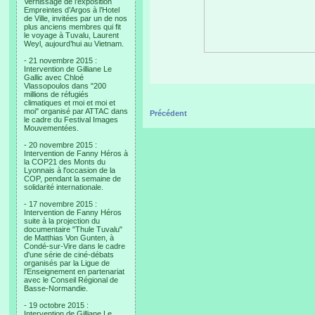
Vernissage de l’exposition
Empreintes d’Argos à l’Hotel
de Ville, invitées par un de nos
plus anciens membres qui fit
le voyage à Tuvalu, Laurent
Weyl, aujourd’hui au Vietnam.
- 21 novembre 2015 :
Intervention de Gilliane Le
Gallic avec Chloé
Vlassopoulos dans "200
millions de réfugiés
climatiques et moi et moi et
moi" organisé par ATTAC dans
Précédent
le cadre du Festival Images
Mouvementées.
- 20 novembre 2015 :
Intervention de Fanny Héros à
la COP21 des Monts du
Lyonnais à l'occasion de la
COP, pendant la semaine de
solidarité internationale.
- 17 novembre 2015 :
Intervention de Fanny Héros
suite à la projection du
documentaire "Thule Tuvalu"
de Matthias Von Gunten, à
Condé-sur-Vire dans le cadre
d'une série de ciné-débats
organisés par la Ligue de
l'Enseignement en partenariat
avec le Conseil Régional de
Basse-Normandie.
- 19 octobre 2015 :
Intervention de Gilliane Le