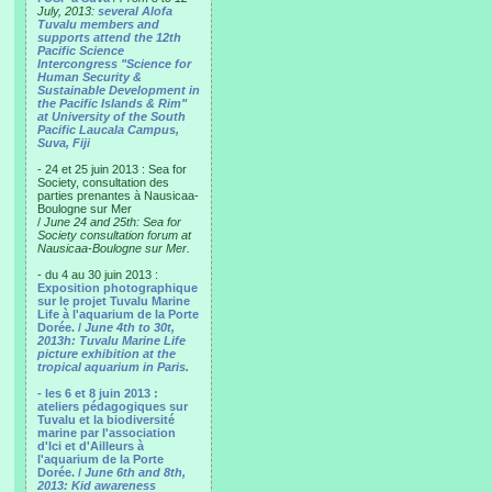
July, 2013:
several Alofa
Tuvalu members and
supports attend the 12th
Pacific Science
Intercongress "Science for
Human Security &
Sustainable Development in
the Pacific Islands & Rim"
at University of the South
Pacific Laucala Campus,
Suva, Fiji
- 24 et 25 juin 2013 : Sea for
Society, consultation des
parties prenantes à Nausicaa-
Boulogne sur Mer
/
June 24 and 25th: Sea for
Society consultation forum at
Nausicaa-Boulogne sur Mer.
- du 4 au 30 juin 2013 :
Exposition photographique
sur le projet Tuvalu Marine
Life à l'aquarium de la Porte
Dorée. /
June 4th to 30t,
2013h: Tuvalu Marine Life
picture exhibition at the
tropical aquarium in Paris.
- les 6 et 8 juin 2013 :
ateliers pédagogiques sur
Tuvalu et la biodiversité
marine par l'association
d'Ici et d'Ailleurs à
l'aquarium de la Porte
Dorée. /
June 6th and 8th,
2013: Kid awareness