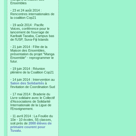
Ensembles
- 23 et 24 août 2014 :
Rencontres internationales de
la coalition Cop21
- 19 août 2014 : Pacific
Voices, conférence pour le
lancement de l'ouvrage de
Karibaiti Taoaba, Campus bas
de l'USP, Suva-Fiji Islands
- 21 juin 2014 : Fête de la
Maison des Ensembles,
présentation du projet "Manga
Ensemble" - reprogrammer le
futur.
- 19 juin 2014 : Réunion
plénière de la Coalition Cop21
- 14 juin 2014 : Intervention au
Salon des Solidarités
à
l'invitation de Coordination Sud
- 17 mai 2014 : Braderie du
Livre solidaire avec le Collectif
d'Associations de Solidarité
Internationale de la Ligue de
l'Enseignement.
- 11 avril 2014 : La Foulée du
10e - 10 écoles, 55 classes,
soit près de
2000 élèves de
primaire courent pour
Tuvalu
.