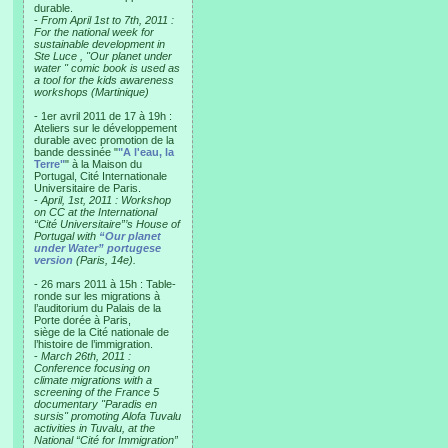
durable.
-
From April 1st to 7th, 2011 :
For the national week for
sustainable development in
Ste Luce , "Our planet under
water " comic book is used as
a tool for the kids awareness
workshops (Martinique)
- 1er avril 2011 de 17 à 19h :
Ateliers sur le développement
durable avec promotion de la
bande dessinée "
"A l'eau, la
Terre"
" à la Maison du
Portugal, Cité Internationale
Universitaire de Paris.
-
April, 1st, 2011 : Workshop
on CC at the International
“Cité Universitaire”’s House of
Portugal with
“Our planet
under Water” portugese
version
(Paris, 14e).
- 26 mars 2011 à 15h : Table-
ronde sur les migrations à
l’auditorium du Palais de la
Porte dorée à Paris,
siège de la Cité nationale de
l’histoire de l’immigration.
-
March 26th, 2011 :
Conference focusing on
climate migrations with a
screening of the France 5
documentary "Paradis en
sursis" promoting Alofa Tuvalu
activities in Tuvalu, at the
National “Cité for Immigration”