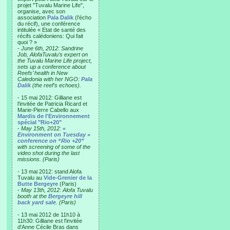
projet "Tuvalu Marine Life",
organise, avec son
association
Pala Dalik
(l’écho
du récif), une conférence
intitulée « Etat de santé des
récifs calédoniens: Qui fait
quoi ? »
-
June 6th, 2012: Sandrine
Job, AlofaTuvalu’s expert on
the Tuvalu Marine Life project,
sets up a conference about
Reefs’ health in New
Caledonia with her NGO:
Pala
Dalik
(the reef’s echoes).
- 15 mai 2012: Gilliane est
l'invitée de Patricia Ricard et
Marie-Pierre Cabello aux
Mardis de l'Environnement
spécial "Rio+20"
-
May 15th, 2012:
«
Environment on Tuesday »
conference on “Rio +20”
with screening of some of the
video shot during the last
missions. (Paris)
- 13 mai 2012: stand Alofa
Tuvalu au
Vide-Grenier de la
Butte Bergeyre
(Paris)
-
May 13th, 2012: Alofa Tuvalu
booth at the
Bergeyre hill
back yard sale
. (Paris)
- 13 mai 2012 de 11h10 à
11h30: Gilliane est l'invitée
d'Anne Cécile Bras dans