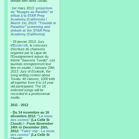
debate with Alofa Tuvalu.
-1er mars 2013:
projection
de "Nuages au Paradis" et
débat à la STAR Prep
Academy (Californie) /
March 1st, 2013: "Trouble in
Paradise" screening and
debate at the STAR Prep
Academy (California)
- 29 janvier 2013: Jury
d'
Ecolo'zik
, le concours
d'écriture de chansons
organisé par la Ligue de
l'Enseignement autour du
thème "Sauvons Tuvalu". Les
lauréats enregistreront leur
titre en studio. /
January 29th,
2013: Jury of Ecolozik, the
song writing contest about
Tuvalu. 40 classes, 1000 kids
all together from 8 to 14 year
old participated. The 18
selected songs will be
recorded in a professional
studio.
2011 - 2012
- Du 14 novembre au 16
décembre 2012:
"La route
des contes"
(La Celle St
Cloud) /
- From November
14th to December 15th,
2012:
"Tales' trip - La route
des contes"
(La Celle St
Cloud)
: