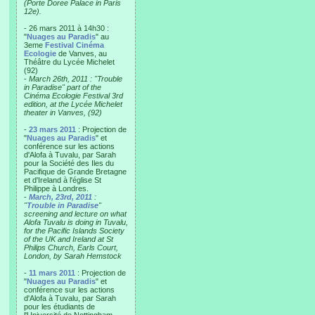
(Porte Doree Palace in Paris
12e).
- 26 mars 2011 à 14h30 :
"
Nuages au Paradis
" au
3eme
Festival Cinéma
Ecologie
de Vanves, au
Théâtre du Lycée Michelet
(92)
-
March 26th, 2011 : "Trouble
in Paradise" part of the
Cinéma Ecologie Festival 3rd
edition, at the Lycée Michelet
theater in Vanves, (92)
-
23 mars 2011
: Projection de
"
Nuages au Paradis
" et
conférence sur les actions
d'Alofa à Tuvalu, par Sarah
pour la Société des Iles du
Pacifique de Grande Bretagne
et d'Ireland à l'église St
Philippe à Londres.
-
March, 23rd, 2011
:
"
Trouble in Paradise
"
screening and lecture on what
Alofa Tuvalu is doing in Tuvalu,
for the Pacific Islands Society
of the UK and Ireland at St
Philips Church, Earls Court,
London, by Sarah Hemstock
-
11 mars 2011
: Projection de
"
Nuages au Paradis
" et
conférence sur les actions
d'Alofa à Tuvalu, par Sarah
pour les étudiants de