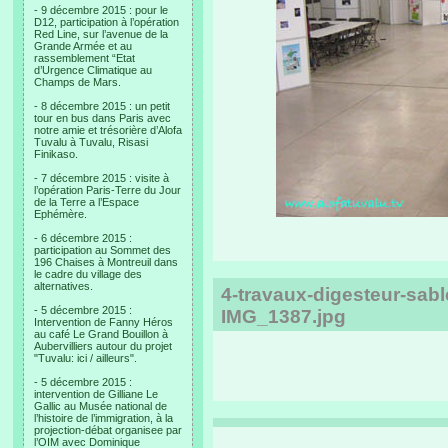
- 9 décembre 2015 : pour le
D12, participation à l’opération
Red Line, sur l’avenue de la
Grande Armée et au
rassemblement “Etat
d’Urgence Climatique au
Champs de Mars.
- 8 décembre 2015 : un petit
tour en bus dans Paris avec
notre amie et trésorière d’Alofa
Tuvalu à Tuvalu, Risasi
Finikaso.
- 7 décembre 2015 : visite à
l’opération Paris-Terre du Jour
de la Terre a l’Espace
Ephémère.
- 6 décembre 2015 :
participation au Sommet des
196 Chaises à Montreuil dans
le cadre du village des
alternatives.
4-travaux-digesteur-sa
- 5 décembre 2015 :
IMG_1387.jpg
Intervention de Fanny Héros
au café Le Grand Bouillon à
Aubervilliers autour du projet
"Tuvalu: ici / ailleurs".
- 5 décembre 2015 :
intervention de Gilliane Le
Gallic au Musée national de
l’histoire de l’immigration, à la
projection-débat organisee par
l’OIM avec Dominique