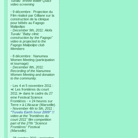
Tuvalu "IRWM Water Quizz"
video screening
- 9 décembre : Projection du
Film réalisé par Gilliane sur la
construction de la clinique
pour bébés au Fagogo
Malipolipo
-
December 9th, 2011: Alofa
Tuvalu' "Baby clinic
construction by the Fagogo"
video is projected to the
Fagogo Malipolipo club
Members
- 8 décembre : Nanumea
Women Meeting (participation
et tournage)
-
December 8th, 2011:
Recording of the Nanumea
Women Meeting and donation
to the community.
- Les 4 et 5 novembre 2011 :
≪ Les frontières du court
2011 ≫ dans le cadre du 27
eme Festival Science
Frontières - « 24 heures sur
Terre » à L’Alcazar (Marseille).
-
November 4th to 5th, 2011 :
"Tuvalu Earth hour 2009" !!
video at the "frontières du
court 2011" film competition
part of the 27th "Science
Frontières" Festival
(Marseille).