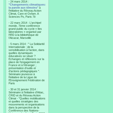
- 24 mars 2014 :
"Changements climatiques:
la parole aux témoins"
à
l'initiative du Réseau Action
Climat, Care et Oxfam. A
Sciences Po, Paris 7è
- 22 mars 2014 : L'archipel
monde, 7ème conférence
grand public du cycle « Iles
laboratoires » organisé par
l'IRD à la bibliothèque de
l’Alcazar, Marseille
- 5 mars 2014 : " La Solidarité
Internationale : de la
sensibilisation à l'action, dans
quelles dynamiques
éducatives se situer ?
Echanges et réflexions sur la
place de l'engagement en
France et à l'étranger ;
présentation d'outils et
d'actions pédagogiques ".
Séminaire jeunesse à
l'initiative de la Ligue de
l'Enseignement Fédération de
Paris
- 30 et 31 janvier 2014 :
Séminaire à l'initiative d'Attac,
CRID et du Réseau Action
Climat - "Quelles mobilisations
et quelles stratégies des
mouvements et organisations
dans la perspective de la
Conférence des Nations-