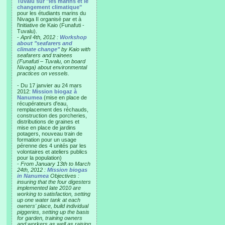
Tuvalu sur "les marins et le
changement climatique"
pour les étudiants marins du
Nivaga II organisé par et à
l'initiative de Kaio (Funafuti -
Tuvalu).
-
April 4th, 2012 :
Workshop
about "seafarers and
climate change"
by Kaio with
seafarers and trainees
(Funafuti – Tuvalu, on board
Nivaga) about environmental
practices on vessels.
- Du 17 janvier au 24 mars
2012:
Mission biogaz à
Nanumea
(mise en place de
récupérateurs d'eau,
remplacement des réchauds,
construction des porcheries,
distributions de graines et
mise en place de jardins
potagers, nouveau train de
formation pour un usage
pérenne des 4 unités par les
volontaires et ateliers publics
pour la population)
-
From January 13th to March
24th, 2012 :
Mission biogas
in Nanumea
Objectives :
insuring that the four digesters
implemented late 2010 are
working to satisfaction, setting
up one water tank at each
owners' place, build individual
piggeries, setting up the basis
for garden, training owners
and workers as well as raising