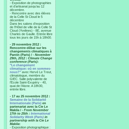
- Exposition de photographies
et d’artisanat jusqu’au 12
décembre.
- Rencontre avec des élèves
de la Celle St Cloud le 5
décembre
Dans les salons d’exposition
de l’Hôtel de ville de la Celle St
Cloud (Yvelines) - 8E, avenue
Charles de Gaulle. Entrée libre
tous les jours de 15h à 18h00.
- 29 novembre 2012 :
Rencontre-débat sur les
changements climatiques à
Pantin (Paris) /
- November
29th, 2012 : Climate Change
conference (Paris)
:
"Le changement
climatique: où en sommes-
nous?"
avec Hervé Le Treut,
climatologue, membre du
GIEC. Salle polyvalente de
l’Ecole Saint-Exupéry - 40,
quai de l’Aisne. A 18h30,
entrée libre.
- 17 au 25 novembre 2012 :
Semaine de la Solidarité
Internationale (Paris)
en
partenariat avec la Cie Le
Makila /
- From November
17th to 25th :
International
Solidarity Week (Paris)
in
partnership with la Cie Le
Makila
:
- Exposition photographique :