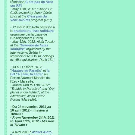
l'émission
C'est pas du Vent
sur RFI
-
may 13th, 2012: Gilliane Le
Gallic invited by Anne-Cécile
Bras at the
C'est pas du
Vent sur RFI
program (RFI)
- 12 mai 2012: Alofa participe à
la
braderie du livre solidaire
organisée par la Ligue de
l'Enseignement (Paris)
-
May 12th, 2012: Alofa Tuvalu
at the
"Braderie de livres
solidaire"
organized by the
International Solidarity
Network of NGOs AT belongs
to. (Blanqui Market, Paris 13e)
- 14 au 17 mars 2012:
"
Nuages au Paradis
" et
la
BD "A l'eau, la Terre"
au
Forum Alternatif Mondial de
l'Eau - Marseille.
-
March 14th to 17th, 2012:
"Trouble in Paradise” and “Our
planet under Water”, at the
Alternative World Water
Forum (Marseille).
- Du 24 novembre 2011 au
10 avril 2012 - mission à
Tuvalu :
- From November 24th, 2011
to April 10th, 2012 - Mission
in Tuvalu :
- 4 avril 2012 :
Atelier Alofa