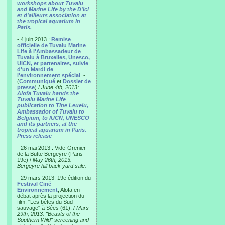
workshops about Tuvalu
and Marine Life by the D'Ici
et d'ailleurs association at
the tropical aquarium in
Paris.
- 4 juin 2013 :
Remise
officielle de Tuvalu Marine
Life à l'Ambassadeur de
Tuvalu à Bruxelles, Unesco,
UICN, et partenaires, suivie
d'un Mardi de
l'environnement spécial
. -
(
Communiqué
et
Dossier de
presse
) /
June 4th, 2013:
Alofa Tuvalu hands the
Tuvalu Marine Life
publication to Tine Leuelu,
Ambassador of Tuvalu to
Belgium, to IUCN, UNESCO
and its partners, at the
tropical aquarium in Paris.
-
Press release
- 26 mai 2013 : Vide-Grenier
de la Butte Bergeyre (Paris
19e) /
May 26th, 2013:
Bergeyre hill back yard sale.
- 29 mars 2013: 19e édition du
Festival Ciné
Environnement
, Alofa en
débat après la projection du
film, "Les bêtes du Sud
sauvage" à Sées (61). /
Mars
29th, 2013: "Beasts of the
Southern Wild" screening and