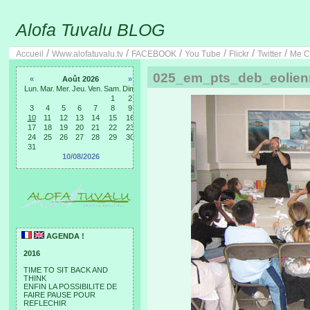
Alofa Tuvalu BLOG
/
/
/
/
/
/
Accueil
Www.alofatuvalu.tv
FACEBOOK
You Tube
Flickr
Twitter
Me C
025_em_pts_deb_eolien
«
Août 2026
»
Lun.
Mar.
Mer.
Jeu.
Ven.
Sam.
Dim.
1
2
3
4
5
6
7
8
9
10
11
12
13
14
15
16
17
18
19
20
21
22
23
24
25
26
27
28
29
30
31
10/08/2026
AGENDA !
2016
TIME TO SIT BACK AND
THINK
ENFIN LA POSSIBILITE DE
FAIRE PAUSE POUR
REFLECHIR