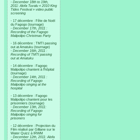
-
December 18th to 19th,
2011: Alofa Tuvalu « 2010 King
Tides Festival » video public
screening
- 17 décembre : Fête de Noël
du Fagogo (tournage)
-
December 17th, 2011 :
Recording of the Fagogo
Malipolipo Christmas Party
- 16 décembre : TMTI passing
out at Amatuku (tournage)
-
December 16th, 2011 :
Recording of TMTI passing
out at Amatuku
- 14 décembre : Fagogo
Malipolipo chantent à l'hôpital
(tournage)
-
December 14th, 2011 :
Recording of Fagogo
Malipolipo singing at the
hospital
- 13 décembre : Fagogo
Malipolipo chantent pour les
prisonniers (tournage)
-
December 13th, 2011:
Recording of Fagogo
Malipolipo singing for
prisoners
- 12 décembre : Projection du
Film réalisé par Gilliane sur le
Water Quizz à IRWM
-
December 12th, 2011: Alofa