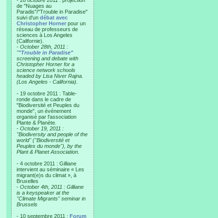
- 28 octobre 2011 : projection
de "Nuages au
Paradis"/"Trouble in Paradise"
suivi d'un
débat avec
Christopher Horner
pour un
réseau de professeurs de
sciences à Los Angeles
(Californie).
-
October 28th, 2011 :
"
"Trouble in Paradise"
screening and debate with
Christopher Horner for a
science network schools
headed by Lisa Niver Rajna.
(Los Angeles - California).
- 19 octobre 2011 : Table-
ronde dans le cadre de
"Biodiversité et Peuples du
monde", un événement
organisé par l'association
Plante & Planète.
-
October 19, 2011 :
"Biodiversity and people of the
world" ("Biodiversité et
Peuples du monde"), by the
Plant & Planet Association.
- 4 octobre 2011 : Gilliane
intervient au séminaire « Les
migrant(e)s du climat », à
Bruxelles
-
October 4th, 2011 : Gilliane
is a keyspeaker at the
"Climate Migrants" seminar in
Brussels
- 10 septembre 2011 :
Forum