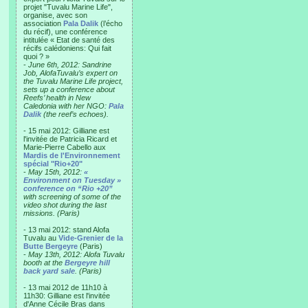
projet "Tuvalu Marine Life",
organise, avec son
association
Pala Dalik
(l’écho
du récif), une conférence
intitulée « Etat de santé des
récifs calédoniens: Qui fait
quoi ? »
-
June 6th, 2012: Sandrine
Job, AlofaTuvalu’s expert on
the Tuvalu Marine Life project,
sets up a conference about
Reefs’ health in New
Caledonia with her NGO:
Pala
Dalik
(the reef’s echoes).
- 15 mai 2012: Gilliane est
l'invitée de Patricia Ricard et
Marie-Pierre Cabello aux
Mardis de l'Environnement
spécial "Rio+20"
-
May 15th, 2012:
«
Environment on Tuesday »
conference on “Rio +20”
with screening of some of the
video shot during the last
missions. (Paris)
- 13 mai 2012: stand Alofa
Tuvalu au
Vide-Grenier de la
Butte Bergeyre
(Paris)
-
May 13th, 2012: Alofa Tuvalu
booth at the
Bergeyre hill
back yard sale
. (Paris)
- 13 mai 2012 de 11h10 à
11h30: Gilliane est l'invitée
d'Anne Cécile Bras dans