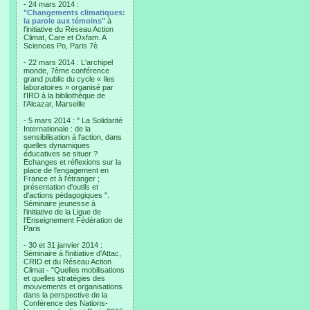
- 24 mars 2014 :
"Changements climatiques:
la parole aux témoins"
à
l'initiative du Réseau Action
Climat, Care et Oxfam. A
Sciences Po, Paris 7è
- 22 mars 2014 : L'archipel
monde, 7ème conférence
grand public du cycle « Iles
laboratoires » organisé par
l'IRD à la bibliothèque de
l’Alcazar, Marseille
- 5 mars 2014 : " La Solidarité
Internationale : de la
sensibilisation à l'action, dans
quelles dynamiques
éducatives se situer ?
Echanges et réflexions sur la
place de l'engagement en
France et à l'étranger ;
présentation d'outils et
d'actions pédagogiques ".
Séminaire jeunesse à
l'initiative de la Ligue de
l'Enseignement Fédération de
Paris
- 30 et 31 janvier 2014 :
Séminaire à l'initiative d'Attac,
CRID et du Réseau Action
Climat - "Quelles mobilisations
et quelles stratégies des
mouvements et organisations
dans la perspective de la
Conférence des Nations-