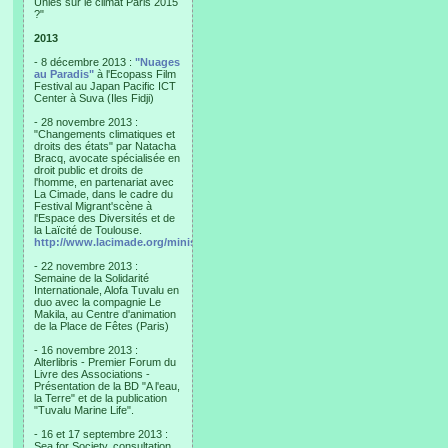
Unies sur le climat Paris 2015
?"
2013
- 8 décembre 2013 :
"Nuages
au Paradis"
à l'Ecopass Film
Festival au Japan Pacific ICT
Center à Suva (Iles Fidji)
- 28 novembre 2013 :
"Changements climatiques et
droits des états" par Natacha
Bracq, avocate spécialisée en
droit public et droits de
l'homme, en partenariat avec
La Cimade, dans le cadre du
Festival Migrant'scène à
l'Espace des Diversités et de
la Laïcité de Toulouse.
http://www.lacimade.org/minisites/migrantscene
- 22 novembre 2013 :
Semaine de la Solidarité
Internationale, Alofa Tuvalu en
duo avec la compagnie Le
Makila, au Centre d'animation
de la Place de Fêtes (Paris)
- 16 novembre 2013 :
Alterlibris - Premier Forum du
Livre des Associations -
Présentation de la BD "A l'eau,
la Terre" et de la publication
"Tuvalu Marine Life".
- 16 et 17 septembre 2013 :
Sea for Society, consultation