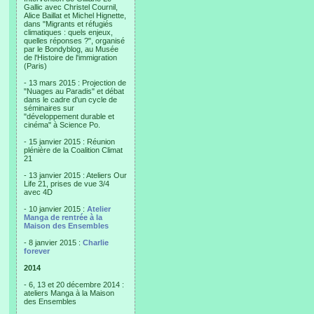
Gallic avec Christel Cournil,
Alice Baillat et Michel Hignette,
dans "Migrants et réfugiés
climatiques : quels enjeux,
quelles réponses ?", organisé
par le Bondyblog, au Musée
de l'Histoire de l'immigration
(Paris)
- 13 mars 2015 : Projection de
"Nuages au Paradis" et débat
dans le cadre d'un cycle de
séminaires sur
"développement durable et
cinéma" à Science Po.
- 15 janvier 2015 : Réunion
plénière de la Coalition Climat
21
- 13 janvier 2015 : Ateliers Our
Life 21, prises de vue 3/4
avec 4D
- 10 janvier 2015 :
Atelier
Manga de rentrée à la
Maison des Ensembles
- 8 janvier 2015 :
Charlie
forever
2014
- 6, 13 et 20 décembre 2014 :
ateliers Manga à la Maison
des Ensembles