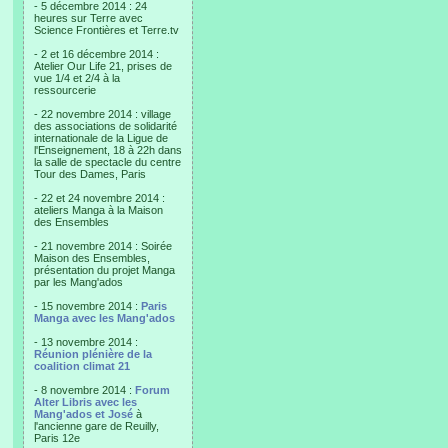
- 5 décembre 2014 : 24
heures sur Terre avec
Science Frontières et Terre.tv
- 2 et 16 décembre 2014 :
Atelier Our Life 21, prises de
vue 1/4 et 2/4 à la
ressourcerie
- 22 novembre 2014 : village
des associations de solidarité
internationale de la Ligue de
l'Enseignement, 18 à 22h dans
la salle de spectacle du centre
Tour des Dames, Paris
- 22 et 24 novembre 2014 :
ateliers Manga à la Maison
des Ensembles
- 21 novembre 2014 : Soirée
Maison des Ensembles,
présentation du projet Manga
par les Mang'ados
- 15 novembre 2014 :
Paris
Manga avec les Mang'ados
- 13 novembre 2014 :
Réunion plénière de la
coalition climat 21
- 8 novembre 2014 :
Forum
Alter Libris avec les
Mang'ados et José
à
l'ancienne gare de Reuilly,
Paris 12e