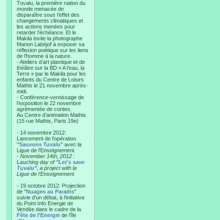
Tuvalu, la première nation du
monde menacée de
disparaître sous l’effet des
changements climatiques et
les actions menées pour
retarder l’échéance. Et le
Makila invite la photographe
Marion Labéjof à exposer sa
réflexion poétique sur les liens
de l’homme à la nature.
- Ateliers d’art plastique et de
théâtre sur la BD « A l’eau, la
Terre » par le Makila pour les
enfants du Centre de Loisirs
Mathis le 21 novembre après-
midi.
- Conférence-vernissage de
l’exposition le 22 novembre
agrémentée de contes.
Au Centre d’animation Mathis
(15 rue Mathis, Paris 19e)
- 14 novembre 2012:
Lancement de l'opération
"Sauvons Tuvalu"
avec la
Ligue de l'Enseignement
- November 14th, 2012 :
Lauching day of
"Let's save
Tuvalu"
, a project with la
Ligue de l'Enseignement
- 19 octobre 2012: Projection
de "
Nuages au Paradis
"
suivie d'un débat, à l'initiative
du Point Info Energie de
Vendée dans le cadre de la
Fête de l'Energie
de l'île