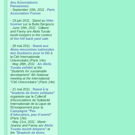
des Associations
Parisiennes
-
September 10th, 2011 :
Paris
Association Forum
- 19 juin 2011 : Stand au
Vide-
Grenier
sur la Butte Bergeyre
-
June 19th, 2011 : Gilliane
and Fanny are Alofa Tuvalu
booth keepers in the context
of
the hill back yard sale
.
- 28 mai 2011 :
Stand aux
4ème rencontres nationales
des étudiants pour le DD
à
la Cité Internationale
Universitaire (Paris 14e)
-
May 28th, 2011 :
An Alofa
Tuvalu exhibit
at the
“Students for sustainable
development” 4th National
meeting at the International
“Cité Universitaire” (Paris 14e)
- 21 mai 2011 :
Stand à la
"braderie de livres solidaire"
organisée par le Collectif
d'Associations de Solidarité
Internationale de la Ligue de
l'Enseignement pour la
Campagne "Pas
d'éducation, pas d'avenir
"
(Paris 13e)
-
May 21st, 2011 : Marie-
Jeanne and Fanny are
Alofa
Tuvalu booth keepers"
at
the
"Braderie de livres