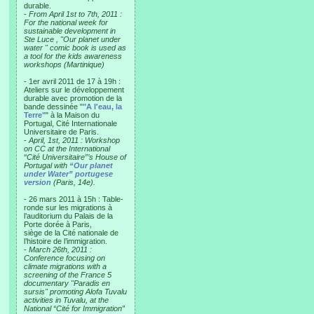
durable.
-
From April 1st to 7th, 2011 :
For the national week for
sustainable development in
Ste Luce , "Our planet under
water " comic book is used as
a tool for the kids awareness
workshops (Martinique)
- 1er avril 2011 de 17 à 19h :
Ateliers sur le développement
durable avec promotion de la
bande dessinée "
"A l'eau, la
Terre"
" à la Maison du
Portugal, Cité Internationale
Universitaire de Paris.
-
April, 1st, 2011 : Workshop
on CC at the International
“Cité Universitaire”’s House of
Portugal with
“Our planet
under Water” portugese
version
(Paris, 14e).
- 26 mars 2011 à 15h : Table-
ronde sur les migrations à
l’auditorium du Palais de la
Porte dorée à Paris,
siège de la Cité nationale de
l’histoire de l’immigration.
-
March 26th, 2011 :
Conference focusing on
climate migrations with a
screening of the France 5
documentary "Paradis en
sursis" promoting Alofa Tuvalu
activities in Tuvalu, at the
National “Cité for Immigration”