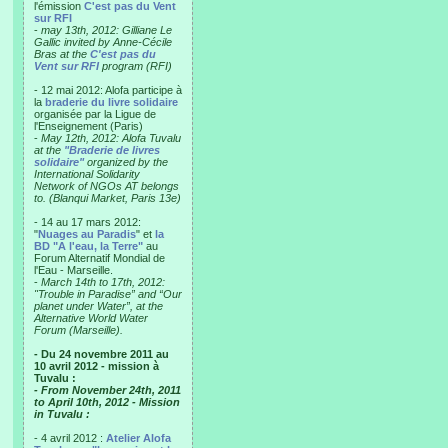
l'émission
C'est pas du Vent
sur RFI
-
may 13th, 2012: Gilliane Le
Gallic invited by Anne-Cécile
Bras at the
C'est pas du
Vent sur RFI
program (RFI)
- 12 mai 2012: Alofa participe à
la
braderie du livre solidaire
organisée par la Ligue de
l'Enseignement (Paris)
-
May 12th, 2012: Alofa Tuvalu
at the
"Braderie de livres
solidaire"
organized by the
International Solidarity
Network of NGOs AT belongs
to. (Blanqui Market, Paris 13e)
- 14 au 17 mars 2012:
"
Nuages au Paradis
" et
la
BD "A l'eau, la Terre"
au
Forum Alternatif Mondial de
l'Eau - Marseille.
-
March 14th to 17th, 2012:
"Trouble in Paradise” and “Our
planet under Water”, at the
Alternative World Water
Forum (Marseille).
- Du 24 novembre 2011 au
10 avril 2012 - mission à
Tuvalu :
- From November 24th, 2011
to April 10th, 2012 - Mission
in Tuvalu :
- 4 avril 2012 :
Atelier Alofa