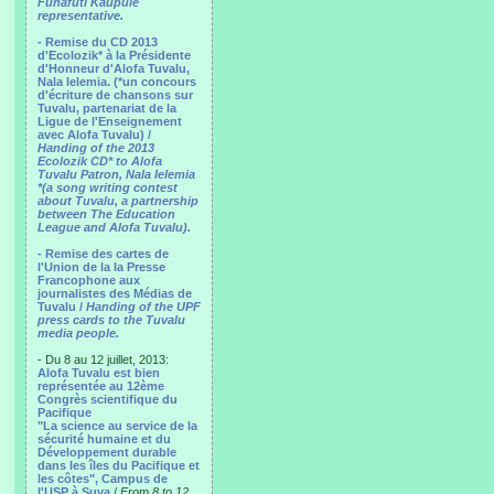
Funafuti Kaupule
representative.
- Remise du CD 2013
d'Ecolozik* à la Présidente
d'Honneur d'Alofa Tuvalu,
Nala Ielemia. (*un concours
d'écriture de chansons sur
Tuvalu, partenariat de la
Ligue de l'Enseignement
avec Alofa Tuvalu) /
Handing of the 2013
Ecolozik CD* to Alofa
Tuvalu Patron, Nala Ielemia
*(a song writing contest
about Tuvalu, a partnership
between The Education
League and Alofa Tuvalu).
- Remise des cartes de
l'Union de la la Presse
Francophone aux
journalistes des Médias de
Tuvalu /
Handing of the UPF
press cards to the Tuvalu
media people.
- Du 8 au 12 juillet, 2013:
Alofa Tuvalu est bien
représentée au 12ème
Congrès scientifique du
Pacifique
"La science au service de la
sécurité humaine et du
Développement durable
dans les îles du Pacifique et
les côtes", Campus de
l'USP à Suva
/
From 8 to 12