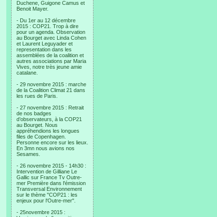
Duchene, Guigone Camus et
Benoit Mayer.
- Du 1er au 12 décembre
2015 : COP21. Trop à dire
pour un agenda. Observation
au Bourget avec Linda Cohen
et Laurent Leguyader et
representation dans les
assemblées de la coalition et
autres associations par Maria
Vives, notre très jeune amie
catalane.
- 29 novembre 2015 : marche
de la Coalition Climat 21 dans
les rues de Paris.
- 27 novembre 2015 : Retrait
de nos badges
d’observateurs, à la COP21
au Bourget. Nous
appréhendions les longues
files de Copenhagen.
Personne encore sur les lieux.
En 3mn nous avions nos
Sesames.
- 26 novembre 2015 - 14h30 :
Intervention de Gilliane Le
Gallic sur France Tv Outre-
mer Première dans l'émission
Transversal Environnement
sur le thème "COP21 : les
enjeux pour l'Outre-mer".
- 25novembre 2015 :