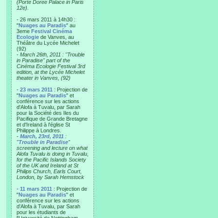
(Porte Doree Palace in Paris
12e).
- 26 mars 2011 à 14h30 :
"
Nuages au Paradis
" au
3eme
Festival Cinéma
Ecologie
de Vanves, au
Théâtre du Lycée Michelet
(92)
-
March 26th, 2011 : "Trouble
in Paradise" part of the
Cinéma Ecologie Festival 3rd
edition, at the Lycée Michelet
theater in Vanves, (92)
-
23 mars 2011
: Projection de
"
Nuages au Paradis
" et
conférence sur les actions
d'Alofa à Tuvalu, par Sarah
pour la Société des Iles du
Pacifique de Grande Bretagne
et d'Ireland à l'église St
Philippe à Londres.
-
March, 23rd, 2011
:
"
Trouble in Paradise
"
screening and lecture on what
Alofa Tuvalu is doing in Tuvalu,
for the Pacific Islands Society
of the UK and Ireland at St
Philips Church, Earls Court,
London, by Sarah Hemstock
-
11 mars 2011
: Projection de
"
Nuages au Paradis
" et
conférence sur les actions
d'Alofa à Tuvalu, par Sarah
pour les étudiants de