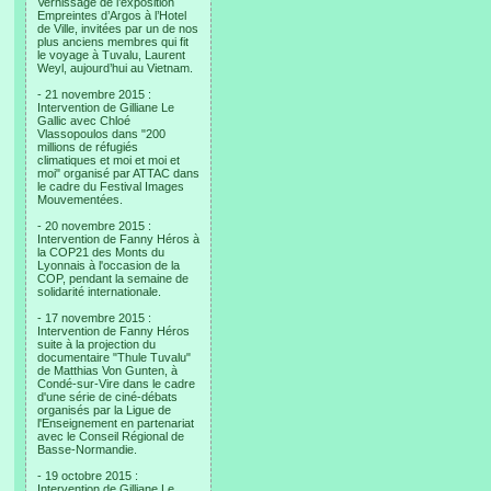
Vernissage de l’exposition
Empreintes d’Argos à l’Hotel
de Ville, invitées par un de nos
plus anciens membres qui fit
le voyage à Tuvalu, Laurent
Weyl, aujourd’hui au Vietnam.
- 21 novembre 2015 :
Intervention de Gilliane Le
Gallic avec Chloé
Vlassopoulos dans "200
millions de réfugiés
climatiques et moi et moi et
moi" organisé par ATTAC dans
le cadre du Festival Images
Mouvementées.
- 20 novembre 2015 :
Intervention de Fanny Héros à
la COP21 des Monts du
Lyonnais à l'occasion de la
COP, pendant la semaine de
solidarité internationale.
- 17 novembre 2015 :
Intervention de Fanny Héros
suite à la projection du
documentaire "Thule Tuvalu"
de Matthias Von Gunten, à
Condé-sur-Vire dans le cadre
d'une série de ciné-débats
organisés par la Ligue de
l'Enseignement en partenariat
avec le Conseil Régional de
Basse-Normandie.
- 19 octobre 2015 :
Intervention de Gilliane Le