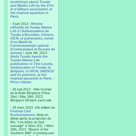
workshops about Tuvalu
and Marine Life by the D'Ici
et d'ailleurs association at
the tropical aquarium in
Paris.
- 4 juin 2013 :
Remise
officielle de Tuvalu Marine
Life à l'Ambassadeur de
Tuvalu à Bruxelles, Unesco,
UICN, et partenaires, suivie
d'un Mardi de
l'environnement spécial
. -
(
Communiqué
et
Dossier de
presse
) /
June 4th, 2013:
Alofa Tuvalu hands the
Tuvalu Marine Life
publication to Tine Leuelu,
Ambassador of Tuvalu to
Belgium, to IUCN, UNESCO
and its partners, at the
tropical aquarium in Paris.
-
Press release
- 26 mai 2013 : Vide-Grenier
de la Butte Bergeyre (Paris
19e) /
May 26th, 2013:
Bergeyre hill back yard sale.
- 29 mars 2013: 19e édition du
Festival Ciné
Environnement
, Alofa en
débat après la projection du
film, "Les bêtes du Sud
sauvage" à Sées (61). /
Mars
29th, 2013: "Beasts of the
Southern Wild" screening and