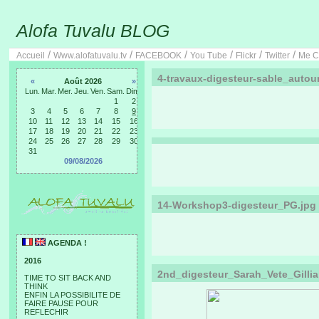
Alofa Tuvalu BLOG
/
/
/
/
/
/
Accueil
Www.alofatuvalu.tv
FACEBOOK
You Tube
Flickr
Twitter
Me C
4-travaux-digesteur-sable_auto
«
Août 2026
»
Lun.
Mar.
Mer.
Jeu.
Ven.
Sam.
Dim.
1
2
3
4
5
6
7
8
9
10
11
12
13
14
15
16
17
18
19
20
21
22
23
24
25
26
27
28
29
30
31
09/08/2026
14-Workshop3-digesteur_PG.jpg
AGENDA !
2016
2nd_digesteur_Sarah_Vete_Gillia
TIME TO SIT BACK AND
THINK
ENFIN LA POSSIBILITE DE
FAIRE PAUSE POUR
REFLECHIR