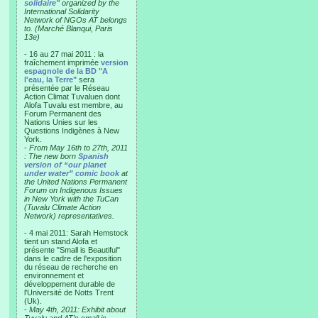
solidaire"
organized by the
International Solidarity
Network of NGOs AT belongs
to. (Marché Blanqui, Paris
13e)
- 16 au 27 mai 2011 : la
fraîchement imprimée
version
espagnole de la BD "A
l'eau, la Terre"
sera
présentée par le Réseau
Action Climat Tuvaluen dont
Alofa Tuvalu est membre, au
Forum Permanent des
Nations Unies sur les
Questions Indigènes à New
York.
-
From May 16th to 27th, 2011
: The new born
Spanish
version of “our planet
under water” comic book
at
the United Nations Permanent
Forum on Indigenous Issues
in New York with the TuCan
(Tuvalu Climate Action
Network) representatives.
- 4 mai 2011: Sarah Hemstock
tient un stand Alofa et
présente "Small is Beautiful"
dans le cadre de l'exposition
du réseau de recherche en
environnement et
développement durable de
l'Université de Notts Trent
(Uk).
-
May 4th, 2011: Exhibit about