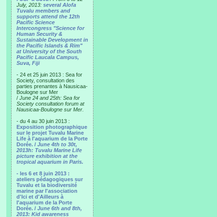
July, 2013:
several Alofa
Tuvalu members and
supports attend the 12th
Pacific Science
Intercongress "Science for
Human Security &
Sustainable Development in
the Pacific Islands & Rim"
at University of the South
Pacific Laucala Campus,
Suva, Fiji
- 24 et 25 juin 2013 : Sea for
Society, consultation des
parties prenantes à Nausicaa-
Boulogne sur Mer
/
June 24 and 25th: Sea for
Society consultation forum at
Nausicaa-Boulogne sur Mer.
- du 4 au 30 juin 2013 :
Exposition photographique
sur le projet Tuvalu Marine
Life à l'aquarium de la Porte
Dorée. /
June 4th to 30t,
2013h: Tuvalu Marine Life
picture exhibition at the
tropical aquarium in Paris.
- les 6 et 8 juin 2013 :
ateliers pédagogiques sur
Tuvalu et la biodiversité
marine par l'association
d'Ici et d'Ailleurs à
l'aquarium de la Porte
Dorée. /
June 6th and 8th,
2013: Kid awareness