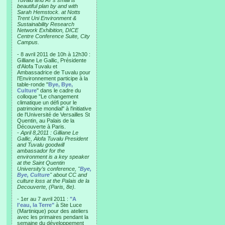
Tuvalu and AT’s small is
beautiful plan by and with
Sarah Hemstock. at Notts
Trent Uni Environment &
Sustainability Research
Network Exhibition, DICE
Centre Conference Suite, City
Campus.
- 8 avril 2011 de 10h à 12h30 :
Gilliane Le Gallic, Présidente
d'Alofa Tuvalu et
Ambassadrice de Tuvalu pour
l'Environnement participe à la
table-ronde "
Bye, Bye,
Culture
" dans le cadre du
colloque "Le changement
climatique un défi pour le
patrimoine mondial" à l'initiative
de l'Université de Versailles St
Quentin, au Palais de la
Découverte à Paris.
-
April 8,2011 : Gilliane Le
Gallic, Alofa Tuvalu President
and Tuvalu goodwill
ambassador for the
environment is a key speaker
at the Saint Quentin
University’s conference, "
Bye,
Bye, Culture
" about CC and
culture loss at the Palais de la
Decouverte, (Paris, 8e).
- 1er au 7 avril 2011 :
"A
l'eau, la Terre"
à Ste Luce
(Martinique) pour des ateliers
avec les primaires pendant la
semaine du développement