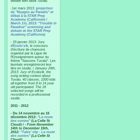
debate with Alofa Tuvalu.
-1er mars 2013:
projection
de "Nuages au Paradis" et
débat à la STAR Prep
Academy (Californie) /
March 1st, 2013: "Trouble in
Paradise" screening and
debate at the STAR Prep
Academy (California)
- 29 janvier 2013: Jury
d'
Ecolo'zik
, le concours
d'écriture de chansons
organisé par la Ligue de
l'Enseignement autour du
thème "Sauvons Tuvalu". Les
lauréats enregistreront leur
titre en studio. /
January 29th,
2013: Jury of Ecolozik, the
song writing contest about
Tuvalu. 40 classes, 1000 kids
all together from 8 to 14 year
old participated. The 18
selected songs will be
recorded in a professional
studio.
2011 - 2012
- Du 14 novembre au 16
décembre 2012:
"La route
des contes"
(La Celle St
Cloud) /
- From November
14th to December 15th,
2012:
"Tales' trip - La route
des contes"
(La Celle St
Cloud)
: