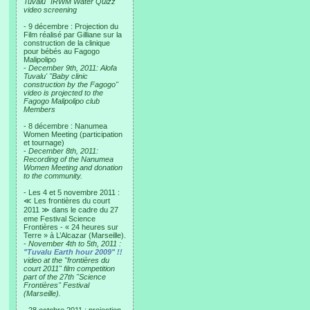
Tuvalu "IRWM Water Quizz"
video screening
- 9 décembre : Projection du
Film réalisé par Gilliane sur la
construction de la clinique
pour bébés au Fagogo
Malipolipo
-
December 9th, 2011: Alofa
Tuvalu' "Baby clinic
construction by the Fagogo"
video is projected to the
Fagogo Malipolipo club
Members
- 8 décembre : Nanumea
Women Meeting (participation
et tournage)
-
December 8th, 2011:
Recording of the Nanumea
Women Meeting and donation
to the community.
- Les 4 et 5 novembre 2011 :
≪ Les frontières du court
2011 ≫ dans le cadre du 27
eme Festival Science
Frontières - « 24 heures sur
Terre » à L’Alcazar (Marseille).
-
November 4th to 5th, 2011 :
"Tuvalu Earth hour 2009" !!
video at the "frontières du
court 2011" film competition
part of the 27th "Science
Frontières" Festival
(Marseille).