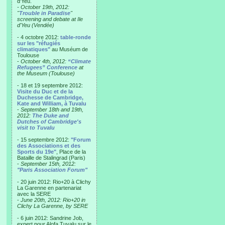
d'Yeu.
- October 19th, 2012:
"
Trouble in Paradise
"
screening and debate at Ile
d'Yeu (Vendée)
- 4 octobre 2012:
table-ronde
sur les "réfugiés
climatiques"
au Muséum de
Toulouse
-
October 4th, 2012:
“Climate
Refugees” Conference
at
the Museum (Toulouse)
- 18 et 19 septembre 2012:
Visite du Duc et de la
Duchesse de Cambridge,
Kate and William, à Tuvalu
-
September 18th and 19th,
2012:
The Duke and
Dutches of Cambridge's
visit to Tuvalu
- 15 septembre 2012:
"Forum
des Associations et des
Sports du 19e"
, Place de la
Bataille de Stalingrad (Paris)
-
September 15th, 2012:
"Paris Association Forum"
- 20 juin 2012: Rio+20 à Clichy
La Garenne en partenariat
avec la SERE
-
June 20th, 2012: Rio+20 in
Clichy La Garenne, by SERE
- 6 juin 2012: Sandrine Job,
expert pour Alofa Tuvalu sur le