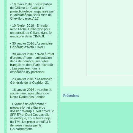
- 19 mars 2016 : participation
de Gilliane Le Gallic à la
projection-débat organisée par
la Médiathèque Boris Vian de
Chevilly-Larue. A 17h
- 10 février 2016 : Entretien
avec Michel Delberghe pour
un portrait de Gilliane dans le
magazine de la CIMADE
- 30 janvier 2016 : Assemblée
Générale d’Alofa Tuvalu
- 30 janvier 2016 : “Non à l’état
d’urgence” une manifestation
dans de nombreuses villes
françaises dont Paris bien sûr
. L’assemblée nous a
empêchés d’y participer.
- 23 janvier 2016 : Assemblée
Générale de la Coalition 21
- 16 janvier 2016 : marche de
soutien aux agriculteurs de
Précédent
Notre Dame des Landes
- D’Aout à fin décembre :
préparation et clôture du
dossier “biorap Tuvalu“avec le
SPREP et Dani Ceccarrelli,
scientifique, co-auteure déjà
du TML Un projet annulé à la
dernière minute par le
Gouvernement.