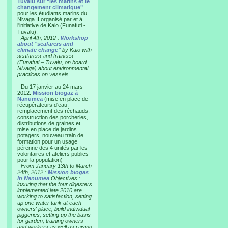
Tuvalu sur "les marins et le
changement climatique"
pour les étudiants marins du
Nivaga II organisé par et à
l'initiative de Kaio (Funafuti -
Tuvalu).
-
April 4th, 2012 :
Workshop
about "seafarers and
climate change"
by Kaio with
seafarers and trainees
(Funafuti – Tuvalu, on board
Nivaga) about environmental
practices on vessels.
- Du 17 janvier au 24 mars
2012:
Mission biogaz à
Nanumea
(mise en place de
récupérateurs d'eau,
remplacement des réchauds,
construction des porcheries,
distributions de graines et
mise en place de jardins
potagers, nouveau train de
formation pour un usage
pérenne des 4 unités par les
volontaires et ateliers publics
pour la population)
-
From January 13th to March
24th, 2012 :
Mission biogas
in Nanumea
Objectives :
insuring that the four digesters
implemented late 2010 are
working to satisfaction, setting
up one water tank at each
owners' place, build individual
piggeries, setting up the basis
for garden, training owners
and workers as well as raising