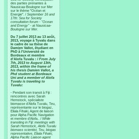
des parties prenantes à
Nausicaa-Boulogne sur Mer
sur le thème "Océan et
Energie". /
September 16 and
17th: Sea for Society
consultation forum - "Ocean
and Energy" - at Nausicaa-
Boulogne sur Mer.
Du 7 juillet 2013 au 13 août,
2013, voyage à Tuvalu dans
le cadre de sa thèse de
Damien Vallot, étudiant en
PhD à l'Université de
Bordeaux et membre
d'Alofa Tuvalu : /
From July
7th, 2013 to August 13th,
2013, within the frame of
his thesis Damien Vallot, a
Phd student at Bordeaux
Uni and a member of Alofa
Tuvalu is traveling to
Tuvalu:
- Pendant son transit à Fiji :
rencontres avec Sarah
Hemstock, spécialiste
biomasse d’Alofa Tuvalu, Teu,
représentante sur le biogaz,
Eliala Fihaki, Agent de liaison
pour Alpha Pacific Navigation
et membre d’Alofa.. /
While
transiting in Fiji: meetings with
Sarah Hemstock, Alofa Tuvalu
biomass scientist, Teu, biogas
representative, Eliala Fihaki,
Alpha Pacific Liaison agent