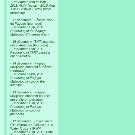
-
December 18th to 19th,
2011: Alofa Tuvalu « 2010 King
Tides Festival » video public
screening
- 17 décembre : Fête de Noël
du Fagogo (tournage)
-
December 17th, 2011 :
Recording of the Fagogo
Malipolipo Christmas Party
- 16 décembre : TMTI passing
out at Amatuku (tournage)
-
December 16th, 2011 :
Recording of TMTI passing
out at Amatuku
- 14 décembre : Fagogo
Malipolipo chantent à l'hôpital
(tournage)
-
December 14th, 2011 :
Recording of Fagogo
Malipolipo singing at the
hospital
- 13 décembre : Fagogo
Malipolipo chantent pour les
prisonniers (tournage)
-
December 13th, 2011:
Recording of Fagogo
Malipolipo singing for
prisoners
- 12 décembre : Projection du
Film réalisé par Gilliane sur le
Water Quizz à IRWM
-
December 12th, 2011: Alofa