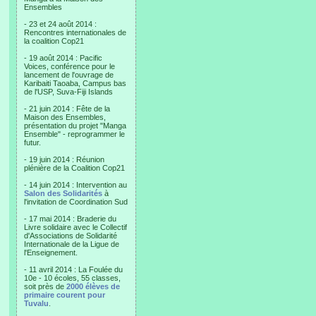
Ensembles
- 23 et 24 août 2014 :
Rencontres internationales de
la coalition Cop21
- 19 août 2014 : Pacific
Voices, conférence pour le
lancement de l'ouvrage de
Karibaiti Taoaba, Campus bas
de l'USP, Suva-Fiji Islands
- 21 juin 2014 : Fête de la
Maison des Ensembles,
présentation du projet "Manga
Ensemble" - reprogrammer le
futur.
- 19 juin 2014 : Réunion
plénière de la Coalition Cop21
- 14 juin 2014 : Intervention au
Salon des Solidarités
à
l'invitation de Coordination Sud
- 17 mai 2014 : Braderie du
Livre solidaire avec le Collectif
d'Associations de Solidarité
Internationale de la Ligue de
l'Enseignement.
- 11 avril 2014 : La Foulée du
10e - 10 écoles, 55 classes,
soit près de
2000 élèves de
primaire courent pour
Tuvalu
.