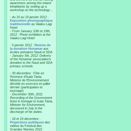
awareness among the Island
inhabitants by setting up a
workshop on the technology…
- du 10 au 19 janvier 2012 :
Exposition photographique
traditionnelle
au Vaiaku Lagi
Hotel
-
From January 10th to 19th,
2012 : Photo exhibition at the
Vaiaku Lagi Hotel
- 5 janvier 2012 :
Remise de
la donation Hunamar
aux
écoles primaires Nauti et SDA
-
January 5th, 2012: Delivery
of the Hunamar association's
donation to the Nauti and SDA
primary schools.
- 30 décembre : Fête en
l'honneur d'Isaia Taeia,
Ministre de l'Environnement
décédé en exercice en juillet
dernier (participation et
tournage)
-
December 30th, 2011:
Recording of the Government
feast in homage to Isaia Taeia,
Minister for Environment,
deceased in July in the
discharge of his duties.
- 18 et 19 décembre :
Projections publiques
des
vidéos du Festival des
Grandes Marées 2010