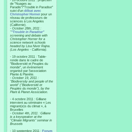
- 28 octobre 2011 : projection
de "Nuages au
Paradis"/"Trouble in Paradise"
suivi d'un
débat avec
Christopher Horner
pour un
réseau de professeurs de
sciences à Los Angeles
(Californie).
-
October 28th, 2011 :
"
"Trouble in Paradise"
screening and debate with
Christopher Horner for a
science network schools
headed by Lisa Niver Rajna.
(Los Angeles - California).
- 19 octobre 2011 : Table-
ronde dans le cadre de
"Biodiversité et Peuples du
monde", un événement
organisé par l'association
Plante & Planète.
-
October 19, 2011 :
"Biodiversity and people of the
world" ("Biodiversité et
Peuples du monde"), by the
Plant & Planet Association.
- 4 octobre 2011 : Gilliane
intervient au séminaire « Les
migrant(e)s du climat », à
Bruxelles
-
October 4th, 2011 : Gilliane
is a keyspeaker at the
"Climate Migrants" seminar in
Brussels
- 10 septembre 2011 :
Forum