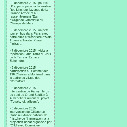
- 9 décembre 2015 : pour le
D12, participation à l’opération
Red Line, sur l’avenue de la
Grande Armée et au
rassemblement “Etat
d’Urgence Climatique au
Champs de Mars.
- 8 décembre 2015 : un petit
tour en bus dans Paris avec
notre amie et trésorière d’Alofa
Tuvalu à Tuvalu, Risasi
Finikaso.
- 7 décembre 2015 : visite à
l’opération Paris-Terre du Jour
de la Terre a l’Espace
Ephémère.
- 6 décembre 2015 :
participation au Sommet des
196 Chaises à Montreuil dans
le cadre du village des
alternatives.
- 5 décembre 2015 :
Intervention de Fanny Héros
au café Le Grand Bouillon à
Aubervilliers autour du projet
"Tuvalu: ici / ailleurs".
- 5 décembre 2015 :
intervention de Gilliane Le
Gallic au Musée national de
l’histoire de l’immigration, à la
projection-débat organisee par
l’OIM avec Dominique