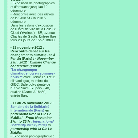
- Exposition de photographies
et d’artisanat jusqu’au 12
décembre.
- Rencontre avec des élèves
de la Celle St Cloud le 5
décembre
Dans les salons d’exposition
de l’Hôtel de ville de la Celle St
Cloud (Yvelines) - 8E, avenue
Charles de Gaulle. Entrée libre
tous les jours de 15h à 18h00.
- 29 novembre 2012 :
Rencontre-débat sur les
changements climatiques à
Pantin (Paris) /
- November
29th, 2012 : Climate Change
conference (Paris)
:
"Le changement
climatique: où en sommes-
nous?"
avec Hervé Le Treut,
climatologue, membre du
GIEC. Salle polyvalente de
l’Ecole Saint-Exupéry - 40,
quai de l’Aisne. A 18h30,
entrée libre.
- 17 au 25 novembre 2012 :
Semaine de la Solidarité
Internationale (Paris)
en
partenariat avec la Cie Le
Makila /
- From November
17th to 25th :
International
Solidarity Week (Paris)
in
partnership with la Cie Le
Makila
:
- Exposition photographique :