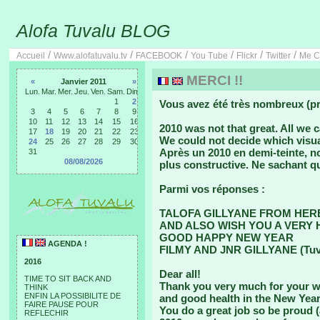
Alofa Tuvalu BLOG
/
/
/
/
/
/
Accueil
Www.alofatuvalu.tv
FACEBOOK
You Tube
Flickr
Twitter
Me C
MERCI !!
«
Janvier 2011
»
Lun.
Mar.
Mer.
Jeu.
Ven.
Sam.
Dim.
1
2
Vous avez été très nombreux (pr
3
4
5
6
7
8
9
10
11
12
13
14
15
16
2010 was not that great. All we 
17
18
19
20
21
22
23
We could not decide which visua
24
25
26
27
28
29
30
Après un 2010 en demi-teinte, 
31
08/08/2026
plus constructive. Ne sachant qu
Parmi vos réponses :
TALOFA GILLYANE FROM HER
AND ALSO WISH YOU A VERY 
GOOD HAPPY NEW YEAR
AGENDA !
FILMY AND JNR GILLYANE (Tuv
2016
Dear all!
TIME TO SIT BACK AND
Thank you very much for your wi
THINK
ENFIN LA POSSIBILITE DE
and good health in the New Year
FAIRE PAUSE POUR
You do a great job so be proud (
REFLECHIR