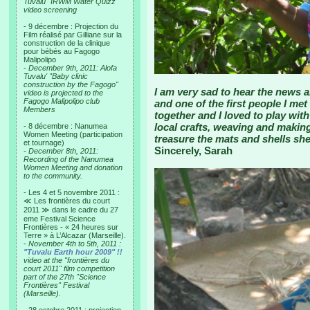
Tuvalu "IRWM Water Quizz"
video screening
- 9 décembre : Projection du
Film réalisé par Gilliane sur la
construction de la clinique
pour bébés au Fagogo
Malipolipo
-
December 9th, 2011: Alofa
Tuvalu' "Baby clinic
construction by the Fagogo"
I am very sad to hear the news 
video is projected to the
Fagogo Malipolipo club
and one of the first people I me
Members
together and I loved to play with
local crafts, weaving and making 
- 8 décembre : Nanumea
Women Meeting (participation
treasure the mats and shells sh
et tournage)
Sincerely, Sarah
-
December 8th, 2011:
Recording of the Nanumea
Women Meeting and donation
to the community.
- Les 4 et 5 novembre 2011 :
≪ Les frontières du court
2011 ≫ dans le cadre du 27
eme Festival Science
Frontières - « 24 heures sur
Terre » à L’Alcazar (Marseille).
-
November 4th to 5th, 2011 :
"Tuvalu Earth hour 2009" !!
video at the "frontières du
court 2011" film competition
part of the 27th "Science
Frontières" Festival
(Marseille).