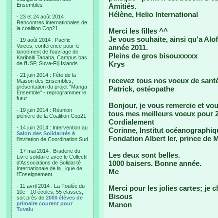
Ensembles
Amitiés.
Hélène, Helio International
- 23 et 24 août 2014 :
Rencontres internationales de
la coalition Cop21
Merci les filles ^^
Je vous souhaite, ainsi qu'a Alo
- 19 août 2014 : Pacific
Voices, conférence pour le
année 2011.
lancement de l'ouvrage de
Pleins de gros bisouxxxxx
Karibaiti Taoaba, Campus bas
Krys
de l'USP, Suva-Fiji Islands
- 21 juin 2014 : Fête de la
recevez tous nos voeux de santé
Maison des Ensembles,
présentation du projet "Manga
Patrick, ostéopathe
Ensemble" - reprogrammer le
futur.
Bonjour, je vous remercie et vo
- 19 juin 2014 : Réunion
tous mes meilleurs voeux pour 
plénière de la Coalition Cop21
Cordialement
- 14 juin 2014 : Intervention au
Corinne, Institut océanographiq
Salon des Solidarités
à
Fondation Albert Ier, prince de
l'invitation de Coordination Sud
- 17 mai 2014 : Braderie du
Les deux sont belles.
Livre solidaire avec le Collectif
1000 baisers. Bonne année.
d'Associations de Solidarité
Internationale de la Ligue de
Mc
l'Enseignement.
- 11 avril 2014 : La Foulée du
Merci pour les jolies cartes; je 
10e - 10 écoles, 55 classes,
Bisous
soit près de
2000 élèves de
primaire courent pour
Manon
Tuvalu
.