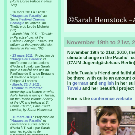
(Porte Doree Palace in Paris
12e).
- 26 mars 2011 à 14h30 :
"
Nuages au Paradis
" au
3eme
Festival Cinéma
Ecologie
de Vanves, au
Théâtre du Lycée Michelet
(92)
-
March 26th, 2011 : "Trouble
in Paradise" part of the
Cinéma Ecologie Festival 3rd
November 19th to 21st, 2
edition, at the Lycée Michelet
theater in Vanves, (92)
November 19th to 21st, 2010, t
-
23 mars 2011
: Projection de
climate change in the Pacific” 
"
Nuages au Paradis
" et
(CVJM Jugendgästehaus Berlin)
conférence sur les actions
d'Alofa à Tuvalu, par Sarah
pour la Société des Iles du
Alofa Tuvalu’s friend and faithf
Pacifique de Grande Bretagne
et d'Ireland à l'église St
be there, with quite an amount 
Philippe à Londres.
in
german
and
english
in her su
-
March, 23rd, 2011
:
Tuvalu
and her beautiful project
"
Trouble in Paradise
"
screening and lecture on what
Alofa Tuvalu is doing in Tuvalu,
Here is the
conference website
for the Pacific Islands Society
of the UK and Ireland at St
Philips Church, Earls Court,
London, by Sarah Hemstock
-
11 mars 2011
: Projection de
"
Nuages au Paradis
" et
conférence sur les actions
d'Alofa à Tuvalu, par Sarah
pour les étudiants de