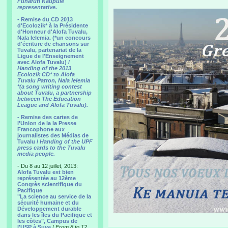
Funafuti Kaupule
representative.
- Remise du CD 2013
d'Ecolozik* à la Présidente
d'Honneur d'Alofa Tuvalu,
Nala Ielemia. (*un concours
d'écriture de chansons sur
Tuvalu, partenariat de la
Ligue de l'Enseignement
avec Alofa Tuvalu) /
Handing of the 2013
Ecolozik CD* to Alofa
Tuvalu Patron, Nala Ielemia
*(a song writing contest
about Tuvalu, a partnership
between The Education
League and Alofa Tuvalu).
- Remise des cartes de
l'Union de la la Presse
Francophone aux
journalistes des Médias de
Tuvalu /
Handing of the UPF
press cards to the Tuvalu
media people.
- Du 8 au 12 juillet, 2013:
Alofa Tuvalu est bien
représentée au 12ème
Congrès scientifique du
Pacifique
"La science au service de la
sécurité humaine et du
Développement durable
dans les îles du Pacifique et
les côtes", Campus de
l'USP à Suva
/
From 8 to 12