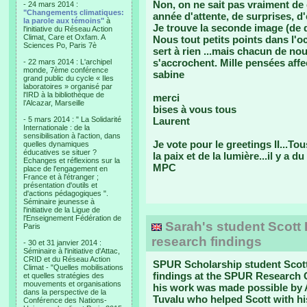
Non, on ne sait pas vraiment de q
- 24 mars 2014 :
"Changements climatiques:
année d'attente, de surprises, d
la parole aux témoins"
à
Je trouve la seconde image (de d
l'initiative du Réseau Action
Climat, Care et Oxfam. A
Nous tout petits points dans l'o
Sciences Po, Paris 7è
sert à rien ...mais chacun de nou
s'accrochent. Mille pensées aff
- 22 mars 2014 : L'archipel
monde, 7ème conférence
sabine
grand public du cycle « Iles
laboratoires » organisé par
l'IRD à la bibliothèque de
merci
l’Alcazar, Marseille
bises à vous tous
- 5 mars 2014 : " La Solidarité
Laurent
Internationale : de la
sensibilisation à l'action, dans
Je vote pour le greetings II...T
quelles dynamiques
éducatives se situer ?
la paix et de la lumière...il y a 
Echanges et réflexions sur la
MPC
place de l'engagement en
France et à l'étranger ;
présentation d'outils et
d'actions pédagogiques ".
Séminaire jeunesse à
l'initiative de la Ligue de
l'Enseignement Fédération de
Sarah's student Scott 
Paris
research findings
- 30 et 31 janvier 2014 :
Séminaire à l'initiative d'Attac,
CRID et du Réseau Action
SPUR Scholarship student Scott
Climat - "Quelles mobilisations
findings at the SPUR Research C
et quelles stratégies des
mouvements et organisations
his work was made possible by A
dans la perspective de la
Tuvalu who helped Scott with his
Conférence des Nations-