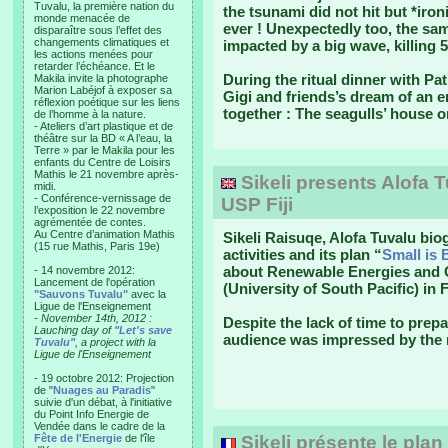
Tuvalu, la première nation du
the tsunami did not hit but *ironi
monde menacée de
ever ! Unexpectedly too, the sa
disparaître sous l’effet des
changements climatiques et
impacted by a big wave, killing 5
les actions menées pour
retarder l’échéance. Et le
During the ritual dinner with Pa
Makila invite la photographe
Marion Labéjof à exposer sa
Gigi and friends’s dream of an en
réflexion poétique sur les liens
together : The seagulls’ house o
de l’homme à la nature.
- Ateliers d’art plastique et de
théâtre sur la BD « A l’eau, la
Terre » par le Makila pour les
enfants du Centre de Loisirs
Mathis le 21 novembre après-
Sikeli presents Alofa T
midi.
- Conférence-vernissage de
USP Fiji
l’exposition le 22 novembre
agrémentée de contes.
Au Centre d’animation Mathis
Sikeli Raisuqe, Alofa Tuvalu bio
(15 rue Mathis, Paris 19e)
activities and its plan “
Small is 
about Renewable Energies and C
- 14 novembre 2012:
Lancement de l'opération
(University of South Pacific) in 
"Sauvons Tuvalu"
avec la
Ligue de l'Enseignement
- November 14th, 2012 :
Despite the lack of time to prepa
Lauching day of
"Let's save
audience was impressed by the 
Tuvalu"
, a project with la
Ligue de l'Enseignement
- 19 octobre 2012: Projection
de "
Nuages au Paradis
"
suivie d'un débat, à l'initiative
du Point Info Energie de
Vendée dans le cadre de la
Fête de l'Energie
de l'île
Sikeli présente le plan 