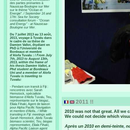
des parties prenantes à
Nausicaa-Boulogne sur Mer
sur le thème "Océan et
Energie". /
September 16 and
17th: Sea for Society
consultation forum - "Ocean
and Energy" - at Nausicaa-
Boulogne sur Mer.
Du 7 juillet 2013 au 13 août,
2013, voyage à Tuvalu dans
le cadre de sa thèse de
Damien Vallot, étudiant en
PhD à l'Université de
Bordeaux et membre
d'Alofa Tuvalu : /
From July
7th, 2013 to August 13th,
2013, within the frame of
his thesis Damien Vallot, a
Phd student at Bordeaux
Uni and a member of Alofa
Tuvalu is traveling to
Tuvalu:
- Pendant son transit à Fiji :
rencontres avec Sarah
Hemstock, spécialiste
biomasse d’Alofa Tuvalu, Teu,
représentante sur le biogaz,
2011 !!
Eliala Fihaki, Agent de liaison
pour Alpha Pacific Navigation
2010 was not that great. All we 
et membre d’Alofa.. /
While
transiting in Fiji: meetings with
We could not decide which visua
Sarah Hemstock, Alofa Tuvalu
biomass scientist, Teu, biogas
representative, Eliala Fihaki,
Après un 2010 en demi-teinte, 
Alpha Pacific Liaison agent