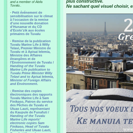
plus constructive.
and a member of Alofa
Tuvalu..
Ne sachant quel visuel choisir, e
-
Petit événement de
sensibilisation sur le climat
à l'occasion de la remise
d'une nouvelle donation
d'Hunamar et du CD
d'Ecolo'zik aux écoles
primaires de Tuvalu
-
Remise de la publication
Tuvalu Marine Life à Willy
Telavi, Premier Ministre de
Tuvalu et à Apisai Ielemia,
Ministre des Affaires
étrangères et de
l'Environnement de Tuvalu /
Handing of the Tuvalu
Marine Life publication to
Tuvalu Prime Minister Willy
Telavi and to Apisai Ielemia,
Minister of Foreign Affairs
and Environment.
- Remise des copies
électroniques des rapports
Tuvalu Marine Life à Sam
Finikaso, Patron du service
des Pêches de Tuvalu et
Uluao Lauti, représentant
du Kaupule de Funafuti /
Handing of the Tuvalu
Marine Life reports’
electronic copies Sam
Finikaso, Head of Tuvalu
Fisheries and Uluao Lauti,