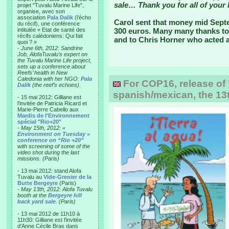
sale… Thank you for all of your 
projet "Tuvalu Marine Life",
organise, avec son
association
Pala Dalik
(l’écho
Carol sent that money mid Sept
du récif), une conférence
intitulée « Etat de santé des
300 euros. Many many thanks to
récifs calédoniens: Qui fait
and to Chris Horner who acted a
quoi ? »
-
June 6th, 2012: Sandrine
Job, AlofaTuvalu’s expert on
the Tuvalu Marine Life project,
sets up a conference about
Reefs’ health in New
Caledonia with her NGO:
Pala
For COP16, release of 
Dalik
(the reef’s echoes).
spanish/mexican, the 13t
- 15 mai 2012: Gilliane est
l'invitée de Patricia Ricard et
Marie-Pierre Cabello aux
Mardis de l'Environnement
spécial "Rio+20"
-
May 15th, 2012:
«
Environment on Tuesday »
conference on “Rio +20”
with screening of some of the
video shot during the last
missions. (Paris)
- 13 mai 2012: stand Alofa
Tuvalu au
Vide-Grenier de la
Butte Bergeyre
(Paris)
-
May 13th, 2012: Alofa Tuvalu
booth at the
Bergeyre hill
back yard sale
. (Paris)
- 13 mai 2012 de 11h10 à
11h30: Gilliane est l'invitée
d'Anne Cécile Bras dans