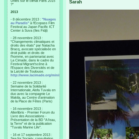
Unies sur le climat Paris 2015
Sarah
?"
2013
- 8 décembre 2013 :
"Nuages
au Paradis"
à l'Ecopass Film
Festival au Japan Pacific ICT
Center à Suva (Iles Fidji)
- 28 novembre 2013 :
"Changements climatiques et
droits des états" par Natacha
Bracq, avocate spécialisée en
droit public et droits de
l'homme, en partenariat avec
La Cimade, dans le cadre du
Festival Migrant'scène à
l'Espace des Diversités et de
la Laïcité de Toulouse.
http://www.lacimade.org/minisites/migrantscene
- 22 novembre 2013 :
Semaine de la Solidarité
Internationale, Alofa Tuvalu en
duo avec la compagnie Le
Makila, au Centre d'animation
de la Place de Fêtes (Paris)
- 16 novembre 2013 :
Alterlibris - Premier Forum du
Livre des Associations -
Présentation de la BD "A l'eau,
la Terre" et de la publication
"Tuvalu Marine Life".
- 16 et 17 septembre 2013 :
Sea for Society, consultation