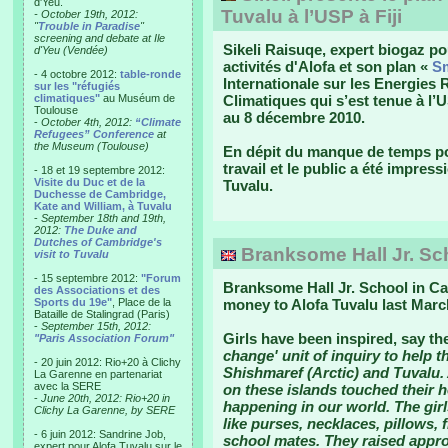
d'Yeu.
Tuvalu à l’USP à Fiji
- October 19th, 2012:
"
Trouble in Paradise
"
screening and debate at Ile
Sikeli Raisuqe, expert biogaz po
d'Yeu (Vendée)
activités d'Alofa et son plan «
Sm
- 4 octobre 2012:
table-ronde
Internationale sur les Energies
sur les "réfugiés
climatiques"
au Muséum de
Climatiques qui s’est tenue à l’U
Toulouse
au 8 décembre 2010.
-
October 4th, 2012:
“Climate
Refugees” Conference
at
the Museum (Toulouse)
En dépit du manque de temps pour
travail et le public a été impres
- 18 et 19 septembre 2012:
Visite du Duc et de la
Tuvalu.
Duchesse de Cambridge,
Kate and William, à Tuvalu
-
September 18th and 19th,
2012:
The Duke and
Dutches of Cambridge's
Branksome Hall Jr. Sch
visit to Tuvalu
- 15 septembre 2012:
"Forum
Branksome Hall Jr. School in Ca
des Associations et des
Sports du 19e"
, Place de la
money to Alofa Tuvalu last Marc
Bataille de Stalingrad (Paris)
-
September 15th, 2012:
Girls have been inspired, say th
"Paris Association Forum"
change' unit of inquiry to help t
- 20 juin 2012: Rio+20 à Clichy
Shishmaref (Arctic) and Tuvalu. 
La Garenne en partenariat
avec la SERE
on these islands touched their 
-
June 20th, 2012: Rio+20 in
happening in our world. The girl
Clichy La Garenne, by SERE
like purses, necklaces, pillows, f
- 6 juin 2012: Sandrine Job,
school mates. They raised appro
expert pour Alofa Tuvalu sur le