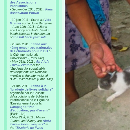
des Associations
Parisiennes
-
September 10th, 2011 :
Paris
Association Forum
- 19 juin 2011 : Stand au
Vide-
Grenier
sur la Butte Bergeyre
-
June 19th, 2011 : Gilliane
and Fanny are Alofa Tuvalu
booth keepers in the context
of
the hill back yard sale
.
- 28 mai 2011 :
Stand aux
4ème rencontres nationales
des étudiants pour le DD
à
la Cité Internationale
Universitaire (Paris 14e)
-
May 28th, 2011 :
An Alofa
Tuvalu exhibit
at the
“Students for sustainable
development” 4th National
meeting at the International
“Cité Universitaire” (Paris 14e)
- 21 mai 2011 :
Stand à la
"braderie de livres solidaire"
organisée par le Collectif
d'Associations de Solidarité
Internationale de la Ligue de
l'Enseignement pour la
Campagne "Pas
d'éducation, pas d'avenir
"
(Paris 13e)
-
May 21st, 2011 : Marie-
Jeanne and Fanny are
Alofa
Tuvalu booth keepers"
at
the
"Braderie de livres