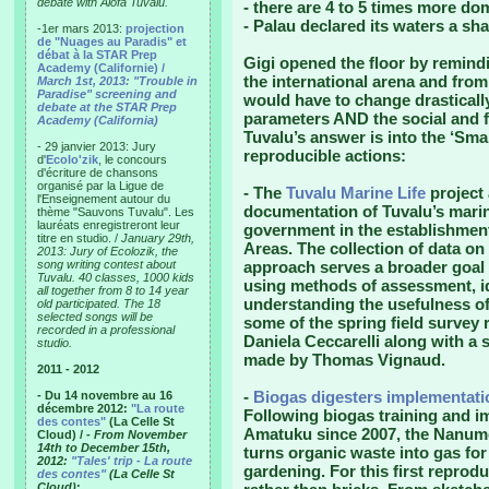
debate with Alofa Tuvalu.
- there are 4 to 5 times more dom
- Palau declared its waters a sh
-1er mars 2013:
projection
de "Nuages au Paradis" et
débat à la STAR Prep
Gigi opened the floor by remind
Academy (Californie) /
the international arena and from
March 1st, 2013: "Trouble in
Paradise" screening and
would have to change drasticall
debate at the STAR Prep
parameters AND the social and fi
Academy (California)
Tuvalu’s answer is into the ‘Smal
- 29 janvier 2013: Jury
reproducible actions:
d'
Ecolo'zik
, le concours
d'écriture de chansons
organisé par la Ligue de
- The
Tuvalu Marine Life
project 
l'Enseignement autour du
documentation of Tuvalu’s marin
thème "Sauvons Tuvalu". Les
lauréats enregistreront leur
government in the establishme
titre en studio. /
January 29th,
Areas. The collection of data on
2013: Jury of Ecolozik, the
song writing contest about
approach serves a broader goal o
Tuvalu. 40 classes, 1000 kids
using methods of assessment, id
all together from 8 to 14 year
understanding the usefulness o
old participated. The 18
selected songs will be
some of the spring field survey
recorded in a professional
Daniela Ceccarelli along with a 
studio.
made by Thomas Vignaud.
2011 - 2012
-
Biogas digesters implementati
- Du 14 novembre au 16
décembre 2012:
"La route
Following biogas training and i
des contes"
(La Celle St
Amatuku since 2007, the Nanume
Cloud) /
- From November
14th to December 15th,
turns organic waste into gas fo
2012:
"Tales' trip - La route
gardening. For this first reprodu
des contes"
(La Celle St
Cloud)
: