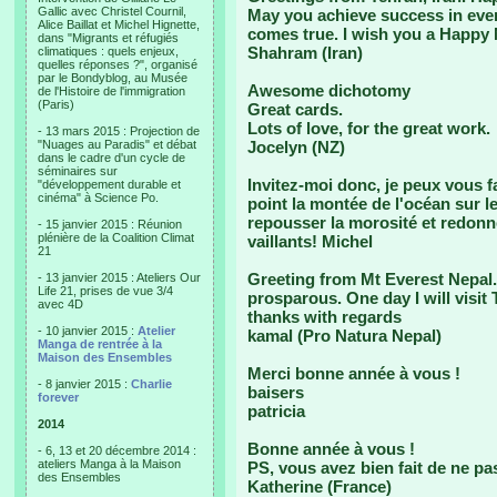
Gallic avec Christel Cournil,
May you achieve success in every
Alice Baillat et Michel Hignette,
comes true. I wish you a Happy
dans "Migrants et réfugiés
Shahram (Iran)
climatiques : quels enjeux,
quelles réponses ?", organisé
par le Bondyblog, au Musée
Awesome dichotomy
de l'Histoire de l'immigration
(Paris)
Great cards.
Lots of love, for the great work.
- 13 mars 2015 : Projection de
"Nuages au Paradis" et débat
Jocelyn (NZ)
dans le cadre d'un cycle de
séminaires sur
Invitez-moi donc, je peux vous f
"développement durable et
cinéma" à Science Po.
point la montée de l'océan sur le
repousser la morosité et redonne
- 15 janvier 2015 : Réunion
plénière de la Coalition Climat
vaillants! Michel
21
Greeting from Mt Everest Nepal
- 13 janvier 2015 : Ateliers Our
Life 21, prises de vue 3/4
prosparous. One day I will visit 
avec 4D
thanks with regards
- 10 janvier 2015 :
Atelier
kamal (Pro Natura Nepal)
Manga de rentrée à la
Maison des Ensembles
Merci bonne année à vous !
- 8 janvier 2015 :
Charlie
baisers
forever
patricia
2014
Bonne année à vous !
- 6, 13 et 20 décembre 2014 :
ateliers Manga à la Maison
PS, vous avez bien fait de ne pa
des Ensembles
Katherine (France)