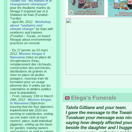
Tuvalu sur "les marins et le
changement climatique"
pour les étudiants marins du
Nivaga II organisé par et à
l'initiative de Kaio (Funafuti -
Tuvalu).
-
April 4th, 2012 :
Workshop
about "seafarers and
climate change"
by Kaio with
seafarers and trainees
(Funafuti – Tuvalu, on board
Nivaga) about environmental
practices on vessels.
- Du 17 janvier au 24 mars
2012:
Mission biogaz à
Nanumea
(mise en place de
récupérateurs d'eau,
remplacement des réchauds,
construction des porcheries,
distributions de graines et
mise en place de jardins
potagers, nouveau train de
formation pour un usage
pérenne des 4 unités par les
volontaires et ateliers publics
pour la population)
-
From January 13th to March
Elega's Funerals
24th, 2012 :
Mission biogas
in Nanumea
Objectives :
insuring that the four digesters
Talofa Gilliane and your team.
implemented late 2010 are
I gave the message to the Toeain
working to satisfaction, setting
Tuvaluan your message was nice
up one water tank at each
owners' place, build individual
saying how deeply affected yous
piggeries, setting up the basis
beside the daughter and I hugge
for garden, training owners
and workers as well as raising