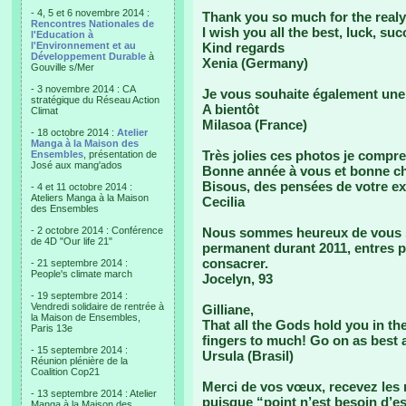
- 4, 5 et 6 novembre 2014 :
Thank you so much for the realy
Rencontres Nationales de
I wish you all the best, luck, su
l'Education à
l'Environnement et au
Kind regards
Développement Durable
à
Xenia (Germany)
Gouville s/Mer
- 3 novembre 2014 : CA
Je vous souhaite également une 
stratégique du Réseau Action
A bientôt
Climat
Milasoa (France)
- 18 octobre 2014 :
Atelier
Manga à la Maison des
Très jolies ces photos je compre
Ensembles
, présentation de
José aux mang'ados
Bonne année à vous et bonne c
Bisous, des pensées de votre ex 
- 4 et 11 octobre 2014 :
Ateliers Manga à la Maison
Cecilia
des Ensembles
- 2 octobre 2014 : Conférence
Nous sommes heureux de vous s
de 4D "Our life 21"
permanent durant 2011, entres pe
consacrer.
- 21 septembre 2014 :
People's climate march
Jocelyn, 93
- 19 septembre 2014 :
Vendredi solidaire de rentrée à
Gilliane,
la Maison de Ensembles,
That all the Gods hold you in the
Paris 13e
fingers to much! Go on as best 
- 15 septembre 2014 :
Ursula (Brasil)
Réunion plénière de la
Coalition Cop21
Merci de vos vœux, recevez les n
- 13 septembre 2014 : Atelier
puisque “point n’est besoin d’es
Manga à la Maison des