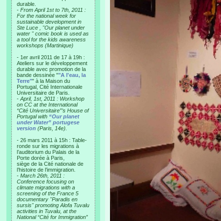
durable.
-
From April 1st to 7th, 2011 :
For the national week for
sustainable development in
Ste Luce , "Our planet under
water " comic book is used as
a tool for the kids awareness
workshops (Martinique)
- 1er avril 2011 de 17 à 19h :
Ateliers sur le développement
durable avec promotion de la
bande dessinée "
"A l'eau, la
Terre"
" à la Maison du
Portugal, Cité Internationale
Universitaire de Paris.
-
April, 1st, 2011 : Workshop
on CC at the International
“Cité Universitaire”’s House of
Portugal with
“Our planet
under Water” portugese
version
(Paris, 14e).
- 26 mars 2011 à 15h : Table-
ronde sur les migrations à
l’auditorium du Palais de la
Porte dorée à Paris,
siège de la Cité nationale de
l’histoire de l’immigration.
-
March 26th, 2011 :
Conference focusing on
climate migrations with a
screening of the France 5
documentary "Paradis en
sursis" promoting Alofa Tuvalu
activities in Tuvalu, at the
National “Cité for Immigration”