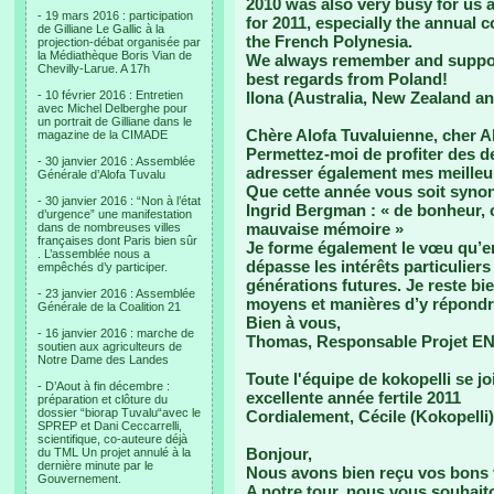
2010 was also very busy for us 
- 19 mars 2016 : participation
for 2011, especially the annual 
de Gilliane Le Gallic à la
the French Polynesia.
projection-débat organisée par
la Médiathèque Boris Vian de
We always remember and suppo
Chevilly-Larue. A 17h
best regards from Poland!
- 10 février 2016 : Entretien
Ilona (Australia, New Zealand a
avec Michel Delberghe pour
un portrait de Gilliane dans le
Chère Alofa Tuvaluienne, cher Al
magazine de la CIMADE
Permettez-moi de profiter des d
- 30 janvier 2016 : Assemblée
adresser également mes meilleu
Générale d’Alofa Tuvalu
Que cette année vous soit synony
- 30 janvier 2016 : “Non à l’état
Ingrid Bergman : « de bonheur, c
d’urgence” une manifestation
mauvaise mémoire »
dans de nombreuses villes
françaises dont Paris bien sûr
Je forme également le vœu qu’en 
. L’assemblée nous a
dépasse les intérêts particulier
empêchés d’y participer.
générations futures. Je reste bi
- 23 janvier 2016 : Assemblée
moyens et manières d’y répondre
Générale de la Coalition 21
Bien à vous,
- 16 janvier 2016 : marche de
Thomas, Responsable Projet E
soutien aux agriculteurs de
Notre Dame des Landes
Toute l'équipe de kokopelli se j
- D’Aout à fin décembre :
excellente année fertile 2011
préparation et clôture du
dossier “biorap Tuvalu“avec le
Cordialement, Cécile (Kokopelli)
SPREP et Dani Ceccarrelli,
scientifique, co-auteure déjà
Bonjour,
du TML Un projet annulé à la
dernière minute par le
Nous avons bien reçu vos bons 
Gouvernement.
A notre tour, nous vous souhait