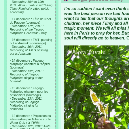
-
December 18th to 19th,
2011: Alofa Tuvalu « 2010 King
I’m so sadden I cant even think 
Tides Festival » video public
screening
was the best person we had foun
want to tell that our thoughts a
- 17 décembre : Fête de Noël
du Fagogo (tournage)
children, her niece Filmy and all 
-
December 17th, 2011 :
tragic moment. We will all miss
Recording of the Fagogo
here in Paris to pray for her. B
Malipolipo Christmas Party
soul will directly go to heaven
. 
- 16 décembre : TMTI passing
out at Amatuku (tournage)
-
December 16th, 2011 :
Recording of TMTI passing
out at Amatuku
- 14 décembre : Fagogo
Malipolipo chantent à l'hôpital
(tournage)
-
December 14th, 2011 :
Recording of Fagogo
Malipolipo singing at the
hospital
- 13 décembre : Fagogo
Malipolipo chantent pour les
prisonniers (tournage)
-
December 13th, 2011:
Recording of Fagogo
Malipolipo singing for
prisoners
- 12 décembre : Projection du
Film réalisé par Gilliane sur le
Water Quizz à IRWM
-
December 12th, 2011: Alofa