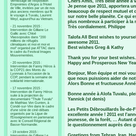
Chers Amis, Très belle année à 
Vernissage de l’exposition
Empreintes d’Argos à l’Hotel
Je pense que 2011, apportera un
de Ville, invitées par un de nos
beaucoup de respect mutuel et d
plus anciens membres qui fit
le voyage à Tuvalu, Laurent
sur notre belle planète. Ce qui 
Weyl, aujourd’hui au Vietnam.
plus nombreux à participer à la
Très cordialement. Philippe
- 21 novembre 2015 :
Intervention de Gilliane Le
Gallic avec Chloé
Talofa All Best wishes to yourse
Vlassopoulos dans "200
millions de réfugiés
awesome 2011.
climatiques et moi et moi et
Best wishes Greg & Kathy
moi" organisé par ATTAC dans
le cadre du Festival Images
Mouvementées.
Thank you for your best wishes. M
Happy and Prosperous New Yea
- 20 novembre 2015 :
Intervention de Fanny Héros à
la COP21 des Monts du
Bonjour, Mon équipe et moi vous
Lyonnais à l'occasion de la
COP, pendant la semaine de
que nous puissions aider de notr
solidarité internationale.
Alors Bonne et fructueuse Année
- 17 novembre 2015 :
Intervention de Fanny Héros
Bonne année à Alofa Tuvalu, ple
suite à la projection du
Yannick (st denis)
documentaire "Thule Tuvalu"
de Matthias Von Gunten, à
Condé-sur-Vire dans le cadre
Les Petits Débrouillards Île-de
d'une série de ciné-débats
organisés par la Ligue de
excellente année ! 2011 est l'ann
l'Enseignement en partenariat
jeunesse, de la forêt, … Autant d
avec le Conseil Régional de
le questionnement auprès des gr
Basse-Normandie.
- 19 octobre 2015 :
Greetings from Tehran, Iran. H
Intervention de Gilliane Le