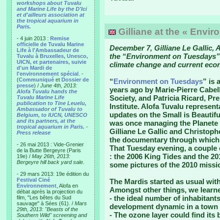
workshops about Tuvalu
and Marine Life by the D'Ici
et d'ailleurs association at
the tropical aquarium in
Paris.
Gilliane at the « Envi
- 4 juin 2013 :
Remise
officielle de Tuvalu Marine
December 7, Gilliane Le Gallic, A
Life à l'Ambassadeur de
the “Environment on Tuesdays” 
Tuvalu à Bruxelles, Unesco,
UICN, et partenaires, suivie
climate change and current eco
d'un Mardi de
l'environnement spécial
. -
(
Communiqué
et
Dossier de
“
Environment on Tuesdays
” is 
presse
) /
June 4th, 2013:
years ago by Marie-Pierre Cabel
Alofa Tuvalu hands the
Society, and Patricia Ricard, P
Tuvalu Marine Life
publication to Tine Leuelu,
Institute. Alofa Tuvalu represent
Ambassador of Tuvalu to
updates on the Small is Beautif
Belgium, to IUCN, UNESCO
and its partners, at the
was once managing the Planete 
tropical aquarium in Paris.
-
Gilliane Le Gallic and Christop
Press release
the documentary through which 
- 26 mai 2013 : Vide-Grenier
That Tuesday evening, a couple 
de la Butte Bergeyre (Paris
: the 2006 King Tides and the 20
19e) /
May 26th, 2013:
Bergeyre hill back yard sale.
some pictures of the 2010 missi
- 29 mars 2013: 19e édition du
Festival Ciné
The Mardis started as usual with
Environnement
, Alofa en
Amongst other things, we learne
débat après la projection du
- the ideal number of inhabitants
film, "Les bêtes du Sud
sauvage" à Sées (61). /
Mars
development dynamic in a town i
29th, 2013: "Beasts of the
- The ozone layer could find its
Southern Wild" screening and