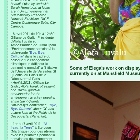
Tuvalu and AT’s small is
beautiful plan by and with
Sarah Hemstock. at Notts
Trent Uni Environment &
Sustainability Research
Network Exhibition, DICE
Centre Conference Suite, City
Campus.
- 8 avril 2011 de 10h à 12h30 :
Gilliane Le Gallic, Présidente
d'Alofa Tuvalu et
Ambassadrice de Tuvalu pour
l'Environnement participe à la
table-ronde "
Bye, Bye,
Culture
" dans le cadre du
colloque "Le changement
climatique un défi pour le
Some of Elega’s work on display
patrimoine mondial" à l'initiative
de l'Université de Versailles St
currently on at Mansfield Muse
Quentin, au Palais de la
Découverte à Paris.
-
April 8,2011 : Gilliane Le
Gallic, Alofa Tuvalu President
and Tuvalu goodwill
ambassador for the
environment is a key speaker
at the Saint Quentin
University’s conference, "
Bye,
Bye, Culture
" about CC and
culture loss at the Palais de la
Decouverte, (Paris, 8e).
- 1er au 7 avril 2011 :
"A
l'eau, la Terre"
à Ste Luce
(Martinique) pour des ateliers
avec les primaires pendant la
semaine du développement