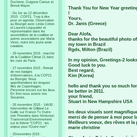
Duchene, Guigone Camus et
Benoit Mayer.
Thank You for New Year greetin
!
- Du 1er au 12 décembre
2015 : COP21. Trop à dire
Yours,
pour un agenda. Observation
Dr. Janis (Greece)
au Bourget avec Linda Cohen
et Laurent Leguyader et
representation dans les
Dear Alofa,
assemblées de la coalition et
thanks for the beautiful photo o
autres associations par Maria
Vives, notre très jeune amie
my town in Brazil
catalane.
Rgds, Milton (Brazil)
- 29 novembre 2015 : marche
de la Coalition Climat 21 dans
In my opinion, Greetings-2 looks
les rues de Paris.
Good luck to you.
- 27 novembre 2015 : Retrait
Best regard,
de nos badges
Kim (Korea)
d’observateurs, à la COP21
au Bourget. Nous
appréhendions les longues
hello and thank you so much for t
files de Copenhagen.
Personne encore sur les lieux.
be better in 2011.
En 3mn nous avions nos
your friend,
Sesames.
Stuart in New Hampshire USA
- 26 novembre 2015 - 14h30 :
Intervention de Gilliane Le
les deux visuels sont magnifique
Gallic sur France Tv Outre-
mer Première dans l'émission
merci de de penser à moi pour l
Transversal Environnement
Meilleurs voeux, des rêves et la 
sur le thème "COP21 : les
enjeux pour l'Outre-mer".
marie christine
- 25novembre 2015 :