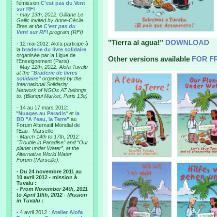
l'émission
C'est pas du Vent
sur RFI
-
may 13th, 2012: Gilliane Le
Gallic invited by Anne-Cécile
Bras at the
C'est pas du
Vent sur RFI
program (RFI)
"Tierra al agua!"
DOWNLOAD
- 12 mai 2012: Alofa participe à
la
braderie du livre solidaire
organisée par la Ligue de
Other versions available
FOR F
l'Enseignement (Paris)
-
May 12th, 2012: Alofa Tuvalu
at the
"Braderie de livres
solidaire"
organized by the
International Solidarity
Network of NGOs AT belongs
to. (Blanqui Market, Paris 13e)
- 14 au 17 mars 2012:
"
Nuages au Paradis
" et
la
BD "A l'eau, la Terre"
au
Forum Alternatif Mondial de
l'Eau - Marseille.
-
March 14th to 17th, 2012:
"Trouble in Paradise” and “Our
planet under Water”, at the
Alternative World Water
Forum (Marseille).
- Du 24 novembre 2011 au
10 avril 2012 - mission à
Tuvalu :
- From November 24th, 2011
to April 10th, 2012 - Mission
in Tuvalu :
- 4 avril 2012 :
Atelier Alofa