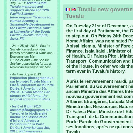
July, 2013:
several Alofa
Tuvalu members and
Tuvalu new governm
supports attend the 12th
Pacific Science
Tuvalu
Intercongress "Science for
Human Security &
Sustainable Development in
On Tuesday 21st of December, af
the Pacific Islands & Rim"
the first day of Parliament, th
at University of the South
Pacific Laucala Campus,
to step out. On Friday 24th Dece
Suva, Fiji
Home Affairs, was nominated Pri
Apisai Ielemia, Minister of Forei
- 24 et 25 juin 2013 : Sea for
Society, consultation des
Finance, Isaia Italeli, Minister 
parties prenantes à Nausicaa-
of Health, Dr Falesa Pitoi, Mini
Boulogne sur Mer
/
June 24 and 25th: Sea for
Transport, Communication and Pu
Society consultation forum at
of the House. In other words the
Nausicaa-Boulogne sur Mer.
term ever in Tuvalu’s history.
- du 4 au 30 juin 2013 :
Exposition photographique
Après le renversement mardi, p
sur le projet Tuvalu Marine
Life à l'aquarium de la Porte
Parlement, du Gouvernement mis 
Dorée. /
June 4th to 30t,
ancien Ministre des Affaires Int
2013h: Tuvalu Marine Life
picture exhibition at the
nouveau gouvernement est compo
tropical aquarium in Paris.
Affaires Etrangères, Lotoala Meti
Ministre des Ressources Naturel
- les 6 et 8 juin 2013 :
ateliers pédagogiques sur
Dr Falesa Pitoi, Ministre de l’E
Tuvalu et la biodiversité
Transport, de la Communication 
marine par l'association
d'Ici et d'Ailleurs à
Porte-Parole du Gouvernement. 
l'aquarium de la Porte
ses fonctions, après ce qui const
Dorée. /
June 6th and 8th,
Tuvalu.
2013: Kid awareness