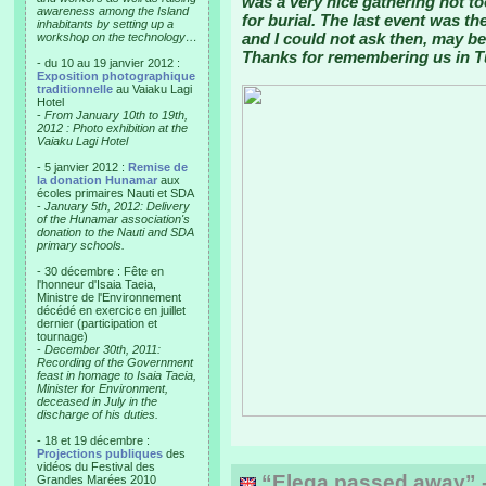
was a very nice gathering not 
awareness among the Island
for burial. The last event was t
inhabitants by setting up a
and I could not ask then, may b
workshop on the technology…
Thanks for remembering us in T
- du 10 au 19 janvier 2012 :
Exposition photographique
traditionnelle
au Vaiaku Lagi
Hotel
-
From January 10th to 19th,
2012 : Photo exhibition at the
Vaiaku Lagi Hotel
- 5 janvier 2012 :
Remise de
la donation Hunamar
aux
écoles primaires Nauti et SDA
-
January 5th, 2012: Delivery
of the Hunamar association's
donation to the Nauti and SDA
primary schools.
- 30 décembre : Fête en
l'honneur d'Isaia Taeia,
Ministre de l'Environnement
décédé en exercice en juillet
dernier (participation et
tournage)
-
December 30th, 2011:
Recording of the Government
feast in homage to Isaia Taeia,
Minister for Environment,
deceased in July in the
discharge of his duties.
- 18 et 19 décembre :
Projections publiques
des
vidéos du Festival des
“Elega passed away” -
Grandes Marées 2010