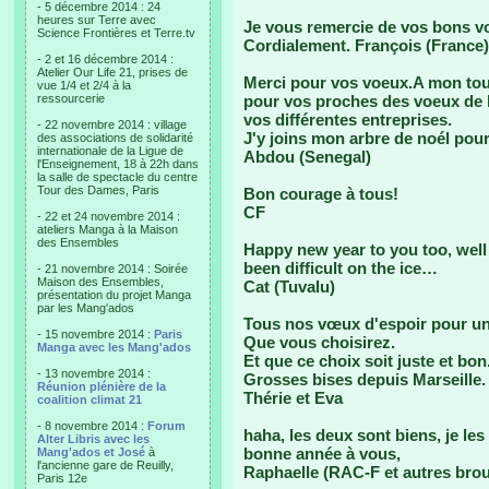
- 5 décembre 2014 : 24
heures sur Terre avec
Je vous remercie de vos bons vœ
Science Frontières et Terre.tv
Cordialement. François (France)
- 2 et 16 décembre 2014 :
Atelier Our Life 21, prises de
Merci pour vos voeux.A mon tour
vue 1/4 et 2/4 à la
ressourcerie
pour vos proches des voeux de 
vos différentes entreprises.
- 22 novembre 2014 : village
J'y joins mon arbre de noél po
des associations de solidarité
internationale de la Ligue de
Abdou (Senegal)
l'Enseignement, 18 à 22h dans
la salle de spectacle du centre
Tour des Dames, Paris
Bon courage à tous!
CF
- 22 et 24 novembre 2014 :
ateliers Manga à la Maison
des Ensembles
Happy new year to you too, well
been difficult on the ice…
- 21 novembre 2014 : Soirée
Maison des Ensembles,
Cat (Tuvalu)
présentation du projet Manga
par les Mang'ados
Tous nos vœux d'espoir pour un 
- 15 novembre 2014 :
Paris
Que vous choisirez.
Manga avec les Mang'ados
Et que ce choix soit juste et bon
- 13 novembre 2014 :
Grosses bises depuis Marseille.
Réunion plénière de la
Thérie et Eva
coalition climat 21
- 8 novembre 2014 :
Forum
haha, les deux sont biens, je les
Alter Libris avec les
bonne année à vous,
Mang'ados et José
à
l'ancienne gare de Reuilly,
Raphaelle (RAC-F et autres brout
Paris 12e