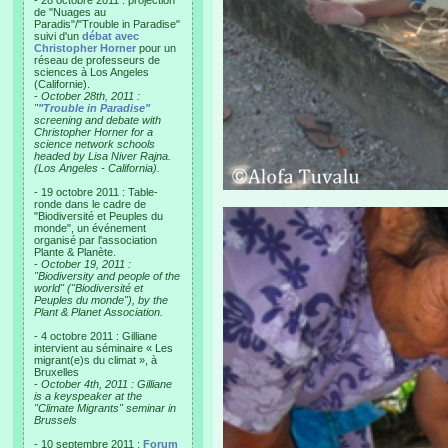
- 28 octobre 2011 : projection
de "Nuages au
Paradis"/"Trouble in Paradise"
suivi d'un
débat avec
Christopher Horner
pour un
réseau de professeurs de
sciences à Los Angeles
(Californie).
-
October 28th, 2011 :
"
"Trouble in Paradise"
screening and debate with
Christopher Horner for a
science network schools
headed by Lisa Niver Rajna.
(Los Angeles - California).
- 19 octobre 2011 : Table-
ronde dans le cadre de
"Biodiversité et Peuples du
monde", un événement
organisé par l'association
Plante & Planète.
-
October 19, 2011 :
"Biodiversity and people of the
world" ("Biodiversité et
Peuples du monde"), by the
Plant & Planet Association.
- 4 octobre 2011 : Gilliane
intervient au séminaire « Les
migrant(e)s du climat », à
Bruxelles
-
October 4th, 2011 : Gilliane
is a keyspeaker at the
"Climate Migrants" seminar in
Brussels
- 10 septembre 2011 :
Forum