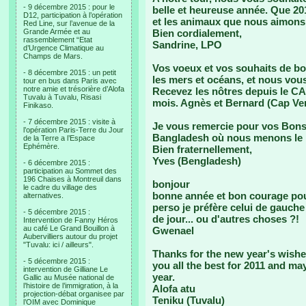
- 9 décembre 2015 : pour le
belle et heureuse année. Que 201
D12, participation à l’opération
et les animaux que nous aimons 
Red Line, sur l’avenue de la
Grande Armée et au
Bien cordialement,
rassemblement “Etat
Sandrine, LPO
d’Urgence Climatique au
Champs de Mars.
Vos voeux et vos souhaits de bo
- 8 décembre 2015 : un petit
les mers et océans, et nous vou
tour en bus dans Paris avec
notre amie et trésorière d’Alofa
Recevez les nôtres depuis le C
Tuvalu à Tuvalu, Risasi
mois. Agnès et Bernard (Cap Ver
Finikaso.
- 7 décembre 2015 : visite à
Je vous remercie pour vos Bons
l’opération Paris-Terre du Jour
Bangladesh où nous menons l
de la Terre a l’Espace
Ephémère.
Bien fraternellement,
Yves (Bengladesh)
- 6 décembre 2015 :
participation au Sommet des
196 Chaises à Montreuil dans
bonjour
le cadre du village des
bonne année et bon courage pou
alternatives.
perso je préfère celui de gauche 
- 5 décembre 2015 :
de jour... ou d'autres choses ?!
Intervention de Fanny Héros
au café Le Grand Bouillon à
Gwenael
Aubervilliers autour du projet
"Tuvalu: ici / ailleurs".
Thanks for the new year's wishes
- 5 décembre 2015 :
you all the best for 2011 and ma
intervention de Gilliane Le
year.
Gallic au Musée national de
l’histoire de l’immigration, à la
Alofa atu
projection-débat organisee par
Teniku (Tuvalu)
l’OIM avec Dominique