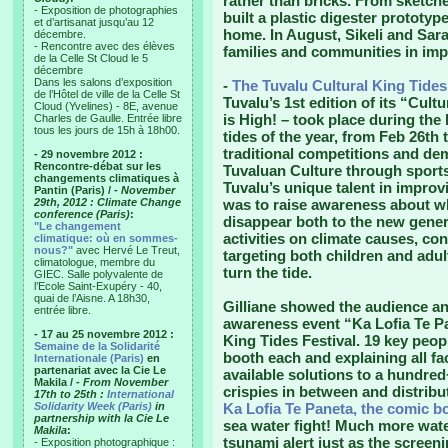
rather than bricks. From sketche
- Exposition de photographies
built a plastic digester prototype,
et d’artisanat jusqu’au 12
home. In August, Sikeli and Sar
décembre.
- Rencontre avec des élèves
families and communities in imp
de la Celle St Cloud le 5
décembre
Dans les salons d’exposition
-
The Tuvalu Cultural King Tides
de l’Hôtel de ville de la Celle St
Tuvalu’s 1st edition of its “Cult
Cloud (Yvelines) - 8E, avenue
is High! – took place during the
Charles de Gaulle. Entrée libre
tous les jours de 15h à 18h00.
tides of the year, from Feb 26th 
traditional competitions and d
- 29 novembre 2012 :
Rencontre-débat sur les
Tuvaluan Culture through sports
changements climatiques à
Tuvalu’s unique talent in improv
Pantin (Paris) /
- November
29th, 2012 : Climate Change
was to raise awareness about wha
conference (Paris)
:
disappear both to the new genera
"Le changement
activities on climate causes, c
climatique: où en sommes-
nous?"
avec Hervé Le Treut,
targeting both children and adul
climatologue, membre du
turn the tide.
GIEC. Salle polyvalente de
l’Ecole Saint-Exupéry - 40,
quai de l’Aisne. A 18h30,
Gilliane showed the audience an 
entrée libre.
awareness event “Ka Lofia Te Pa
- 17 au 25 novembre 2012 :
King Tides Festival. 19 key pe
Semaine de la Solidarité
booth each and explaining all fa
Internationale (Paris)
en
partenariat avec la Cie Le
available solutions to a hundred+
Makila /
- From November
crispies in between and distribu
17th to 25th :
International
Solidarity Week (Paris)
in
Ka Lofia Te Paneta, the comic b
partnership with la Cie Le
sea water fight! Much more wat
Makila
:
tsunami alert just as the screen
- Exposition photographique :