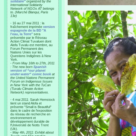
solidaire"
organized by the
International Solidarity
Network of NGOs AT belongs
to. (Marché Blanqui, Paris
13e)
- 16 au 27 mai 2011 : la
fraîchement imprimée
version
espagnole de la BD "A
l'eau, la Terre"
sera
présentée par le Réseau
Action Climat Tuvaluen dont
Alofa Tuvalu est membre, au
Forum Permanent des
Nations Unies sur les
Questions Indigènes à New
York.
-
From May 16th to 27th, 2011
: The new born
Spanish
version of “our planet
under water” comic book
at
the United Nations Permanent
Forum on Indigenous Issues
in New York with the TuCan
(Tuvalu Climate Action
Network) representatives.
- 4 mai 2011: Sarah Hemstock
tient un stand Alofa et
présente "Small is Beautiful"
dans le cadre de l'exposition
du réseau de recherche en
environnement et
développement durable de
l'Université de Notts Trent
(Uk).
-
May 4th, 2011: Exhibit about