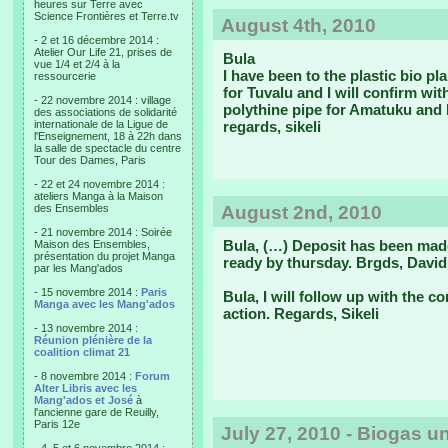
heures sur Terre avec
Science Frontières et Terre.tv
August 4th, 2010
- 2 et 16 décembre 2014 :
Atelier Our Life 21, prises de
Bula
vue 1/4 et 2/4 à la
I have been to the plastic bio p
ressourcerie
for Tuvalu and I will confirm wi
- 22 novembre 2014 : village
polythine pipe for Amatuku and I 
des associations de solidarité
internationale de la Ligue de
regards, sikeli
l'Enseignement, 18 à 22h dans
la salle de spectacle du centre
Tour des Dames, Paris
- 22 et 24 novembre 2014 :
ateliers Manga à la Maison
des Ensembles
August 2nd, 2010
- 21 novembre 2014 : Soirée
Bula, (…) Deposit has been made
Maison des Ensembles,
présentation du projet Manga
ready by thursday. Brgds, David
par les Mang'ados
- 15 novembre 2014 :
Paris
Bula, I will follow up with the 
Manga avec les Mang'ados
action. Regards, Sikeli
- 13 novembre 2014 :
Réunion plénière de la
coalition climat 21
- 8 novembre 2014 :
Forum
Alter Libris avec les
Mang'ados et José
à
l'ancienne gare de Reuilly,
Paris 12e
July 27, 2010 - Biogas un