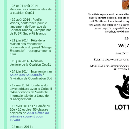
- 23 et 24 août 2014 :
Rencontres internationales de
la coalition Cop21
- 19 août 2014 : Pacific
Voices, conférence pour le
lancement de l'ouvrage de
Karibaiti Taoaba, Campus bas
de l'USP, Suva-Fiji Islands
- 21 juin 2014 : Fête de la
Maison des Ensembles,
présentation du projet "Manga
Ensemble" - reprogrammer le
futur.
- 19 juin 2014 : Réunion
plénière de la Coalition Cop21
- 14 juin 2014 : Intervention au
Salon des Solidarités
à
l'invitation de Coordination Sud
- 17 mai 2014 : Braderie du
Livre solidaire avec le Collectif
d'Associations de Solidarité
Internationale de la Ligue de
l'Enseignement.
- 11 avril 2014 : La Foulée du
10e - 10 écoles, 55 classes,
soit près de
2000 élèves de
primaire courent pour
Tuvalu
.
- 24 mars 2014 :