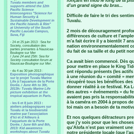
fonçant en mob le long de la pist
Tuvalu members and
d’un grand signe du bras...
supports attend the 12th
Pacific Science
Intercongress "Science for
Difficile de faire le tri des sent
Human Security &
Tuvalu.
Sustainable Development in
the Pacific Islands & Rim"
at University of the South
2 mois de découragement profond
Pacific Laucala Campus,
Suva, Fiji
différences de culture et l’ampl
m’a fait écrire il y a bientôt 7 a
- 24 et 25 juin 2013 : Sea for
nation environnementalement corr
Society, consultation des
parties prenantes à Nausicaa-
du fait de sa taille et du petit n
Boulogne sur Mer
/
June 24 and 25th: Sea for
Society consultation forum at
Ca avait bien commencé. Dès que j
Nausicaa-Boulogne sur Mer.
pour mettre en place le King Ti
- du 4 au 30 juin 2013 :
ont répondu présents (les actifs
Exposition photographique
à une réunion du « comité » mené
sur le projet Tuvalu Marine
récupéré tous les bénéfices des 
Life à l'aquarium de la Porte
Dorée. /
June 4th to 30t,
donner réalité à ce festival. Ka 
2013h: Tuvalu Marine Life
des autres « événements » du fest
picture exhibition at the
tropical aquarium in Paris.
avaient pas pris la responsabilit
à la caméra en 2004 à propos de
- les 6 et 8 juin 2013 :
toi mais on a besoin de ta motiva
ateliers pédagogiques sur
Tuvalu et la biodiversité
marine par l'association
Et nos quelques détracteurs pr
d'Ici et d'Ailleurs à
l'aquarium de la Porte
que j’y sois pour que les chose
Dorée. /
June 6th and 8th,
qu’Alofa n’est pas vraiment une
2013: Kid awareness
workshops about Tuvalu
notre présidente locale (que l’a