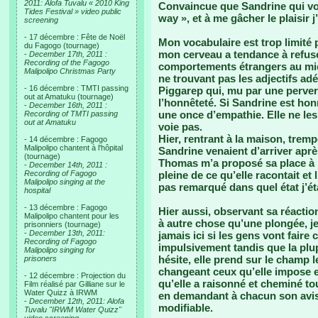
2011: Alofa Tuvalu « 2010 King
Convaincue que Sandrine qui voul
Tides Festival » video public
way », et à me gâcher le plaisir j
screening
- 17 décembre : Fête de Noël
Mon vocabulaire est trop limité 
du Fagogo (tournage)
mon cerveau a tendance à refuser
-
December 17th, 2011 :
Recording of the Fagogo
comportements étrangers au mien
Malipolipo Christmas Party
ne trouvant pas les adjectifs a
- 16 décembre : TMTI passing
Piggarep qui, mu par une perver
out at Amatuku (tournage)
l’honnêteté. Si Sandrine est hon
-
December 16th, 2011 :
une once d’empathie. Elle ne les
Recording of TMTI passing
out at Amatuku
voie pas.
Hier, rentrant à la maison, trem
- 14 décembre : Fagogo
Malipolipo chantent à l'hôpital
Sandrine venaient d’arriver aprè
(tournage)
Thomas m’a proposé sa place à l
-
December 14th, 2011 :
Recording of Fagogo
pleine de ce qu’elle racontait et
Malipolipo singing at the
pas remarqué dans quel état j’ét
hospital
- 13 décembre : Fagogo
Hier aussi, observant sa réactio
Malipolipo chantent pour les
à autre chose qu’une plongée, je 
prisonniers (tournage)
-
December 13th, 2011:
jamais ici si les gens vont faire 
Recording of Fagogo
impulsivement tandis que la plup
Malipolipo singing for
hésite, elle prend sur le champ 
prisoners
changeant ceux qu’elle impose e
- 12 décembre : Projection du
qu’elle a raisonné et cheminé to
Film réalisé par Gilliane sur le
Water Quizz à IRWM
en demandant à chacun son avis 
-
December 12th, 2011: Alofa
modifiable.
Tuvalu "IRWM Water Quizz"