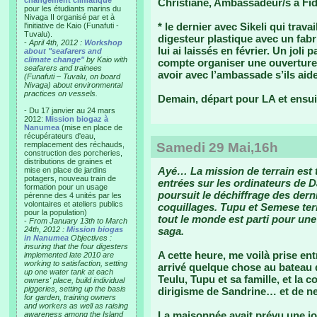
changement climatique"
Christiane, Ambassadeur/s à Fidji
pour les étudiants marins du
Nivaga II organisé par et à
* le dernier avec Sikeli qui trav
l'initiative de Kaio (Funafuti -
Tuvalu).
digesteur plastique avec un fabr
-
April 4th, 2012 :
Workshop
lui ai laissés en février. Un joli 
about "seafarers and
climate change"
by Kaio with
compte organiser une ouverture/p
seafarers and trainees
avoir avec l’ambassade s’ils aid
(Funafuti – Tuvalu, on board
Nivaga) about environmental
practices on vessels.
Demain, départ pour LA et ensuit
- Du 17 janvier au 24 mars
2012:
Mission biogaz à
Nanumea
(mise en place de
récupérateurs d'eau,
remplacement des réchauds,
Samedi 29 Mai,16h
construction des porcheries,
distributions de graines et
Ayé… La mission de terrain est 
mise en place de jardins
potagers, nouveau train de
entrées sur les ordinateurs de Da
formation pour un usage
poursuit le déchiffrage des dern
pérenne des 4 unités par les
volontaires et ateliers publics
coquillages. Tupu et Semese term
pour la population)
tout le monde est parti pour une 
-
From January 13th to March
24th, 2012 :
Mission biogas
saga.
in Nanumea
Objectives :
insuring that the four digesters
A cette heure, me voilà prise ent
implemented late 2010 are
working to satisfaction, setting
arrivé quelque chose au bateau
up one water tank at each
Teulu, Tupu et sa famille, et la 
owners' place, build individual
piggeries, setting up the basis
dirigisme de Sandrine… et de ne
for garden, training owners
and workers as well as raising
La maisonnée avait prévu une j
awareness among the Island