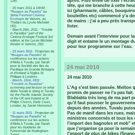
après. Plus envie de fixer l’écra
12e).
tête, qui me branche à cette heur
- 26 mars 2011 à 14h30 :
ici (pharmacie, câbles, bouquins
"
Nuages au Paradis
" au
bouteilles etc) commencé y’a deu
3eme
Festival Cinéma
Ecologie
de Vanves, au
de mains : j’ai a peu près transp
Théâtre du Lycée Michelet
lister.
(92)
-
March 26th, 2011 : "Trouble
in Paradise" part of the
Demain avant l’interview pour la
Cinéma Ecologie Festival 3rd
edition, at the Lycée Michelet
digit et entame le un montage d
theater in Vanves, (92)
pour leur programme sur l’eau.
-
23 mars 2011
: Projection de
"
Nuages au Paradis
" et
conférence sur les actions
d'Alofa à Tuvalu, par Sarah
pour la Société des Iles du
24 mai 2010
Pacifique de Grande Bretagne
et d'Ireland à l'église St
24 mai 2010
Philippe à Londres.
-
March, 23rd, 2011
:
"
Trouble in Paradise
"
L'Ag s'est bien passée. Melton qu
screening and lecture on what
Alofa Tuvalu is doing in Tuvalu,
promis de passer ne l'a pas fait. 
for the Pacific Islands Society
Blablabla très long de ma part pu
of the UK and Ireland at St
Philips Church, Earls Court,
qu’il faut pousser le gouvernem
London, by Sarah Hemstock
depuis des années, Tuvalu puiss
Pas de manif dans les rues, mais
-
11 mars 2011
: Projection de
"
Nuages au Paradis
" et
ministres concernés et tous les
conférence sur les actions
l'import des bagnoles et mob" etc
d'Alofa à Tuvalu, par Sarah
pour les étudiants de
que j'organise ça pour la semai
l'Université de Nottingham
l'import de plus de bikes (financ
Trend