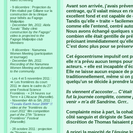
video screening
Avant son arrivée, j’avais préve
- 9 décembre : Projection du
centrage, qu’il valait mieux en ri
Film réalisé par Gilliane sur la
construction de la clinique
excellent fond et est capable d
pour bébés au Fagogo
Tandis qu’elle « traite » facileme
Malipolipo
-
December 9th, 2011: Alofa
comme elle l’entend, centré aut
Tuvalu' "Baby clinic
Nous avons échangé quelques so
construction by the Fagogo"
combien elle était gentille de pré
video is projected to the
Fagogo Malipolipo club
précisant immédiatement qu’elle
Members
C’est donc plus pour se préserv
- 8 décembre : Nanumea
Women Meeting (participation
Cet égocentrisme impulsif ont p
et tournage)
-
December 8th, 2011:
elle n’a prévu aucun temps pour
Recording of the Nanumea
acteurs. « elle est incapable d’é
Women Meeting and donation
Elle ne laisse aucun espace de p
to the community.
traditionnellement, même si on 
- Les 4 et 5 novembre 2011 :
quelqu’un se décide à prendre la
≪ Les frontières du court
2011 ≫ dans le cadre du 27
eme Festival Science
Ils viennent d’accoster… C’était
Frontières - « 24 heures sur
fut la journée complète, comme j
Terre » à L’Alcazar (Marseille).
-
November 4th to 5th, 2011 :
venir » m’a dit Sandrine. Grrr..
"Tuvalu Earth hour 2009" !!
video at the "frontières du
court 2011" film competition
Complainte mise à part, la cohabi
part of the 27th "Science
côté sanguin et dirigiste de Sand
Frontières" Festival
discrétion de Thomas faisaient 
(Marseille).
- 28 octobre 2011 : projection
A priori la majorité de l’équipe 
de "Nuages au