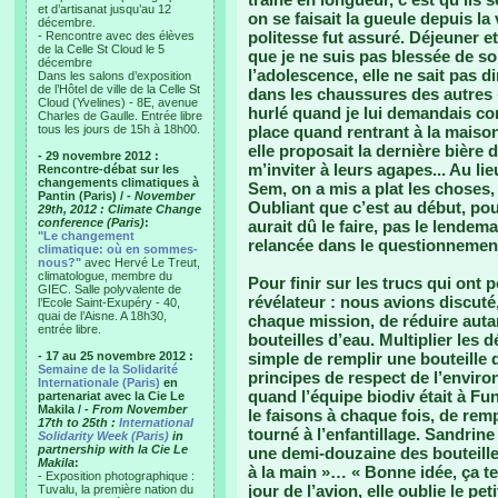
et d’artisanat jusqu’au 12
on se faisait la gueule depuis l
décembre.
politesse fut assuré. Déjeuner e
- Rencontre avec des élèves
de la Celle St Cloud le 5
que je ne suis pas blessée de so
décembre
l’adolescence, elle ne sait pas d
Dans les salons d’exposition
de l’Hôtel de ville de la Celle St
dans les chaussures des autres « 
Cloud (Yvelines) - 8E, avenue
hurlé quand je lui demandais comm
Charles de Gaulle. Entrée libre
tous les jours de 15h à 18h00.
place quand rentrant à la maison 
elle proposait la dernière bière
- 29 novembre 2012 :
m’inviter à leurs agapes... Au li
Rencontre-débat sur les
changements climatiques à
Sem, on a mis a plat les choses, 
Pantin (Paris) /
- November
Oubliant que c’est au début, pour
29th, 2012 : Climate Change
conference (Paris)
:
aurait dû le faire, pas le lende
"Le changement
relancée dans le questionnement
climatique: où en sommes-
nous?"
avec Hervé Le Treut,
climatologue, membre du
Pour finir sur les trucs qui ont 
GIEC. Salle polyvalente de
révélateur : nous avions discut
l’Ecole Saint-Exupéry - 40,
quai de l’Aisne. A 18h30,
chaque mission, de réduire aut
entrée libre.
bouteilles d’eau. Multiplier les d
- 17 au 25 novembre 2012 :
simple de remplir une bouteille d’
Semaine de la Solidarité
principes de respect de l’environ
Internationale (Paris)
en
quand l’équipe biodiv était à Fun
partenariat avec la Cie Le
Makila /
- From November
le faisons à chaque fois, de remp
17th to 25th :
International
tourné à l’enfantillage. Sandrin
Solidarity Week (Paris)
in
partnership with la Cie Le
une demi-douzaine des bouteille
Makila
:
à la main »… « Bonne idée, ça te
- Exposition photographique :
jour de l’avion, elle oublie le pet
Tuvalu, la première nation du