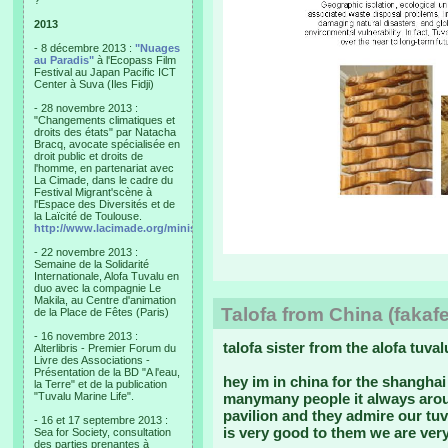
?"
2013
- 8 décembre 2013 :
"Nuages
au Paradis"
à l'Ecopass Film
Festival au Japan Pacific ICT
Center à Suva (Iles Fidji)
- 28 novembre 2013 :
"Changements climatiques et
droits des états" par Natacha
Bracq, avocate spécialisée en
droit public et droits de
l'homme, en partenariat avec
La Cimade, dans le cadre du
Festival Migrant'scène à
l'Espace des Diversités et de
la Laïcité de Toulouse.
http://www.lacimade.org/minisites/migrantscene
- 22 novembre 2013 :
Semaine de la Solidarité
Internationale, Alofa Tuvalu en
duo avec la compagnie Le
Makila, au Centre d'animation
Talofa from China (fakafet
de la Place de Fêtes (Paris)
- 16 novembre 2013 :
talofa sister from the alofa tuval
Alterlibris - Premier Forum du
Livre des Associations -
Présentation de la BD "A l'eau,
hey im in china for the shanghai
la Terre" et de la publication
"Tuvalu Marine Life".
manymany people it always aro
pavilion and they admire our tuv
- 16 et 17 septembre 2013 :
is very good to them we are ver
Sea for Society, consultation
des parties prenantes à