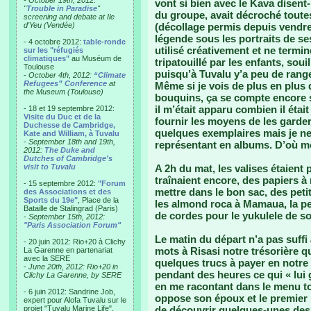
- October 19th, 2012:
vont si bien avec le Kava disent-
"
Trouble in Paradise
"
du groupe, avait décroché toute
screening and debate at Ile
d'Yeu (Vendée)
(décollage permis depuis vendre
légende sous les portraits de s
- 4 octobre 2012:
table-ronde
utilisé créativement et ne termin
sur les "réfugiés
climatiques"
au Muséum de
tripatouillé par les enfants, souil
Toulouse
puisqu’à Tuvalu y’a peu de range
-
October 4th, 2012:
“Climate
Refugees” Conference
at
Même si je vois de plus en plus
the Museum (Toulouse)
bouquins, ça se compte encore s
il m’était apparu combien il éta
- 18 et 19 septembre 2012:
Visite du Duc et de la
fournir les moyens de les garde
Duchesse de Cambridge,
quelques exemplaires mais je ne
Kate and William, à Tuvalu
-
September 18th and 19th,
représentant en albums. D’où mon 
2012:
The Duke and
Dutches of Cambridge's
visit to Tuvalu
A 2h du mat, les valises étaient
traînaient encore, des papiers à
- 15 septembre 2012:
"Forum
mettre dans le bon sac, des pet
des Associations et des
Sports du 19e"
, Place de la
les almond roca à Mamaua, la peti
Bataille de Stalingrad (Paris)
de cordes pour le yukulele de so
-
September 15th, 2012:
"Paris Association Forum"
Le matin du départ n’a pas suffi
- 20 juin 2012: Rio+20 à Clichy
mots à Risasi notre trésorière q
La Garenne en partenariat
avec la SERE
quelques trucs à payer en notr
-
June 20th, 2012: Rio+20 in
pendant des heures ce qui « lui 
Clichy La Garenne, by SERE
en me racontant dans le menu tou
- 6 juin 2012: Sandrine Job,
oppose son époux et le premier 
expert pour Alofa Tuvalu sur le
projet "Tuvalu Marine Life",
de découvrir quelques-unes des t