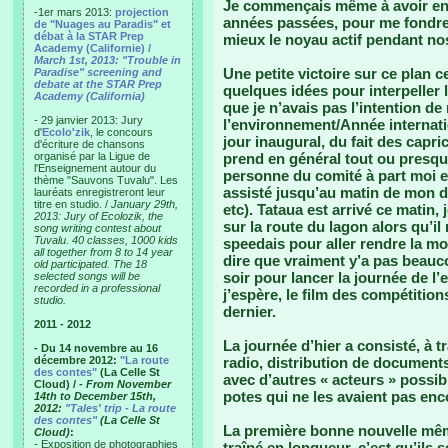
Je commençais même à avoir env
-1er mars 2013:
projection
années passées, pour me fondre 
de "Nuages au Paradis" et
débat à la STAR Prep
mieux le noyau actif pendant no
Academy (Californie) /
March 1st, 2013: "Trouble in
Une petite victoire sur ce plan ce
Paradise" screening and
debate at the STAR Prep
quelques idées pour interpeller l
Academy (California)
que je n’avais pas l’intention de
- 29 janvier 2013: Jury
l’environnement/Année internatio
d'
Ecolo'zik
, le concours
jour inaugural, du fait des capri
d'écriture de chansons
organisé par la Ligue de
prend en général tout ou presque
l'Enseignement autour du
personne du comité à part moi e
thème "Sauvons Tuvalu". Les
assisté jusqu’au matin de mon d
lauréats enregistreront leur
titre en studio. /
January 29th,
etc). Tataua est arrivé ce matin, 
2013: Jury of Ecolozik, the
sur la route du lagon alors qu’il
song writing contest about
Tuvalu. 40 classes, 1000 kids
speedais pour aller rendre la mob
all together from 8 to 14 year
dire que vraiment y’a pas beauc
old participated. The 18
soir pour lancer la journée de l
selected songs will be
recorded in a professional
j’espère, le film des compétition
studio.
dernier.
2011 - 2012
La journée d’hier a consisté, à tr
- Du 14 novembre au 16
décembre 2012:
"La route
radio, distribution de documents
des contes"
(La Celle St
avec d’autres « acteurs » possib
Cloud) /
- From November
potes qui ne les avaient pas enc
14th to December 15th,
2012:
"Tales' trip - La route
des contes"
(La Celle St
La première bonne nouvelle mêm
Cloud)
:
- Exposition de photographies
traîné en longueur, c’est qu’ils