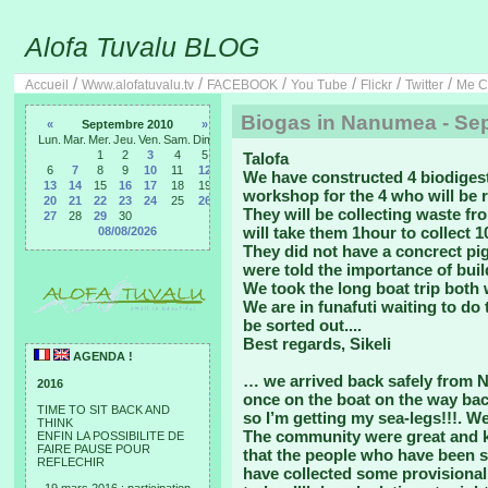
Alofa Tuvalu BLOG
/
/
/
/
/
/
Accueil
Www.alofatuvalu.tv
FACEBOOK
You Tube
Flickr
Twitter
Me C
Biogas in Nanumea - Sep
«
Septembre 2010
»
Lun.
Mar.
Mer.
Jeu.
Ven.
Sam.
Dim.
1
2
3
4
5
Talofa
6
7
8
9
10
11
12
We have constructed 4 biodiges
13
14
15
16
17
18
19
workshop for the 4 who will be r
20
21
22
23
24
25
26
They will be collecting waste fro
27
28
29
30
will take them 1hour to collect 1
08/08/2026
They did not have a concrect pig
were told the importance of buil
We took the long boat trip both 
We are in funafuti waiting to do
be sorted out....
Best regards, Sikeli
AGENDA !
… we arrived back safely from 
2016
once on the boat on the way back
TIME TO SIT BACK AND
so I’m getting my sea-legs!!!. W
THINK
The community were great and ka
ENFIN LA POSSIBILITE DE
FAIRE PAUSE POUR
that the people who have been s
REFLECHIR
have collected some provisional