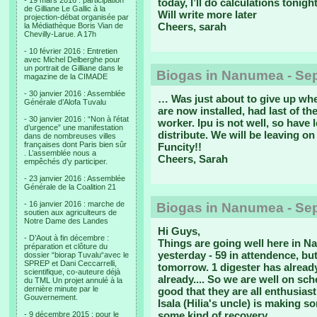
- 19 mars 2016 : participation
today, I’ll do calculations tonight
de Gilliane Le Gallic à la
Will write more later
projection-débat organisée par
Cheers, sarah
la Médiathèque Boris Vian de
Chevilly-Larue. A 17h
- 10 février 2016 : Entretien
avec Michel Delberghe pour
un portrait de Gilliane dans le
Biogas in Nanumea - Se
magazine de la CIMADE
- 30 janvier 2016 : Assemblée
… Was just about to give up when
Générale d’Alofa Tuvalu
are now installed, had last of 
- 30 janvier 2016 : “Non à l’état
worker. Ipu is not well, so have
d’urgence” une manifestation
distribute. We will be leaving o
dans de nombreuses villes
françaises dont Paris bien sûr
Funcity!!
. L’assemblée nous a
Cheers, Sarah
empêchés d’y participer.
- 23 janvier 2016 : Assemblée
Générale de la Coalition 21
- 16 janvier 2016 : marche de
Biogas in Nanumea - Se
soutien aux agriculteurs de
Notre Dame des Landes
Hi Guys,
- D’Aout à fin décembre :
Things are going well here in N
préparation et clôture du
yesterday - 59 in attendence, 
dossier “biorap Tuvalu“avec le
SPREP et Dani Ceccarrelli,
tomorrow. 1 digester has already
scientifique, co-auteure déjà
already.... So we are well on sche
du TML Un projet annulé à la
dernière minute par le
good that they are all enthusiasti
Gouvernement.
Isala (Hilia's uncle) is making 
some kind of recovery.
- 9 décembre 2015 : pour le