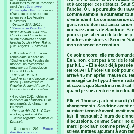
Paradis"/"Trouble in Paradise"
et à accepter ces défauts. Sauf 
suivi d'un
débat avec
l’abcès. Or, la poursuite du trava
Christopher Horner
pour un
comme semble le souhaiter tout 
réseau de professeurs de
sciences à Los Angeles
s’entendent. La connaissance du 
(Californie).
gens ici de Sem est aussi sinon 
-
October 28th, 2011 :
"
"Trouble in Paradise"
connaissances de Sandrine. Si el
screening and debate with
pourra pas aller au-delà de ce p
Christopher Horner for a
science network schools
d’autres missions si Sem en éta
headed by Lisa Niver Rajna.
mon absence de réaction…
(Los Angeles - California).
- 19 octobre 2011 : Table-
Ce soir encore, elle me demandai
ronde dans le cadre de
Euh, non, c’est pas à toi de le f
"Biodiversité et Peuples du
monde", un événement
par lui… » Elle était déjà pass
organisé par l'association
retrouver à l’hôtel un soir pour
Plante & Planète.
arrivé 45 mn après l’heure du re
-
October 19, 2011 :
"Biodiversity and people of the
envisagé cette hypothèse en atte
world" ("Biodiversité et
et savais que Sandrine mettrait l
Peuples du monde"), by the
Plant & Planet Association.
quand je suis rentrée « bredouil
- 4 octobre 2011 : Gilliane
intervient au séminaire « Les
Elle et Thomas partent mardi (à 
migrant(e)s du climat », à
changements. Sandrine ayant est
Bruxelles
auraient terminé avant, avait av
-
October 4th, 2011 : Gilliane
is a keyspeaker at the
fait, il manquait 2 jours de plo
"Climate Migrants" seminar in
discussions, comme Sandrine est
Brussels
mardi prochain comme prévu). A t
- 10 septembre 2011 :
Forum
stress inutiles ajoutant à son t
des Associations