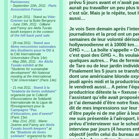
prévu 5 jours avant et n’avait pa
Parisiennes
-
September 10th, 2011 :
Paris
aurait pu travailler un peu plus
Association Forum
c’est sûr. Mais je le répète, tou
- 19 juin 2011 : Stand au
Vide-
aussi…
Grenier
sur la Butte Bergeyre
-
June 19th, 2011 : Gilliane
and Fanny are Alofa Tuvalu
Je vois Sem demain après l’inte
booth keepers in the context
journalistes et la prod ont un 
of
the hill back yard sale
.
semaines de leur volonté dérisoi
- 28 mai 2011 :
Stand aux
hollywoodienne et à 10000 km… 
4ème rencontres nationales
GHG »…. La boîte s’appelle « One
des étudiants pour le DD
à
la Cité Internationale
c’est quoi des GHG ».. Ils voulai
Universitaire (Paris 14e)
quelques autres… Pas de fermier
-
May 28th, 2011 :
An Alofa
de Taro ou de leur jardin indiv
Tuvalu exhibit
at the
“Students for sustainable
Finalement les 5 jours se transf
development” 4th National
dont une américaine blonde oxyg
meeting at the International
“Cité Universitaire” (Paris 14e)
jeudi après midi et la productric
le vendredi aussi… A peine l’équ
- 21 mai 2011 :
Stand à la
"braderie de livres solidaire"
productrice déteste la « fixeuse 
organisée par le Collectif
l’assistant qu’elle avait proposé
d'Associations de Solidarité
je t’ai demandé d’être notre fixe
Internationale de la Ligue de
l'Enseignement pour la
dit de mes impressions sur leur t
Campagne "Pas
d’être payée ni de me plier à le
d'éducation, pas d'avenir
"
(Paris 13e)
me suis présentée à l’aéroport, l
-
May 21st, 2011 : Marie-
prévu d’interviewer sur le schedu
Jeanne and Fanny are
Alofa
interview par jours (4 heures ent
Tuvalu booth keepers"
at
the
"Braderie de livres
objectif (enfin celui du bureau a
solidaire"
organized by the