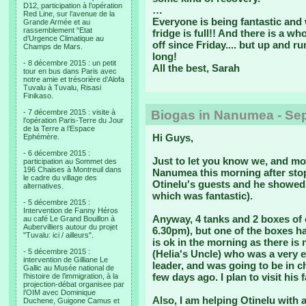
D12, participation à l’opération
…
Red Line, sur l’avenue de la
Everyone is being fantastic and
Grande Armée et au
rassemblement “Etat
fridge is full!! And there is a wh
d’Urgence Climatique au
off since Friday.... but up and 
Champs de Mars.
long!
- 8 décembre 2015 : un petit
All the best, Sarah
tour en bus dans Paris avec
notre amie et trésorière d’Alofa
Tuvalu à Tuvalu, Risasi
Finikaso.
- 7 décembre 2015 : visite à
Biogas in Nanumea - Se
l’opération Paris-Terre du Jour
de la Terre a l’Espace
Hi Guys,
Ephémère.
- 6 décembre 2015 :
Just to let you know we, and mos
participation au Sommet des
196 Chaises à Montreuil dans
Nanumea this morning after sto
le cadre du village des
Otinelu's guests and he showe
alternatives.
which was fantastic).
- 5 décembre 2015 :
Intervention de Fanny Héros
Anyway, 4 tanks and 2 boxes of 
au café Le Grand Bouillon à
Aubervilliers autour du projet
6.30pm), but one of the boxes h
"Tuvalu: ici / ailleurs".
is ok in the morning as there is
- 5 décembre 2015 :
(Helia's Uncle) who was a very 
intervention de Gilliane Le
leader, and was going to be in ch
Gallic au Musée national de
few days ago. I plan to visit hi
l’histoire de l’immigration, à la
projection-débat organisee par
l’OIM avec Dominique
Also, I am helping Otinelu with
Duchene, Guigone Camus et