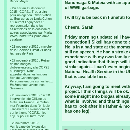
Benoit Mayer.
Nanumaga & Mateia with an appl
of WWII garbage.
- Du 1er au 12 décembre
2015 : COP21. Trop à dire
pour un agenda. Observation
I will try & be back in Funafuti t
au Bourget avec Linda Cohen
et Laurent Leguyader et
representation dans les
Cheers, Sarah
assemblées de la coalition et
autres associations par Maria
Vives, notre très jeune amie
Friday morning update:
still ha
catalane.
connection!! Sikeli has gone to 
He is in a bad state at the mom
- 29 novembre 2015 : marche
de la Coalition Climat 21 dans
still no speech. He had a strok
les rues de Paris.
experience with my own family m
- 27 novembre 2015 : Retrait
good indication that things will
de nos badges
stroke again... I can't even begi
d’observateurs, à la COP21
au Bourget. Nous
National Health Service in the U
appréhendions les longues
that is available here...
files de Copenhagen.
Personne encore sur les lieux.
En 3mn nous avions nos
Anyway, I am going to meet with 
Sesames.
project. I think things will be o
- 26 novembre 2015 - 14h30 :
some insight into biogas already
Intervention de Gilliane Le
what is involved and that things
Gallic sur France Tv Outre-
has to look after his father & m
mer Première dans l'émission
Transversal Environnement
has one leg).
sur le thème "COP21 : les
enjeux pour l'Outre-mer".
- 25novembre 2015 :
Vernissage de l’exposition