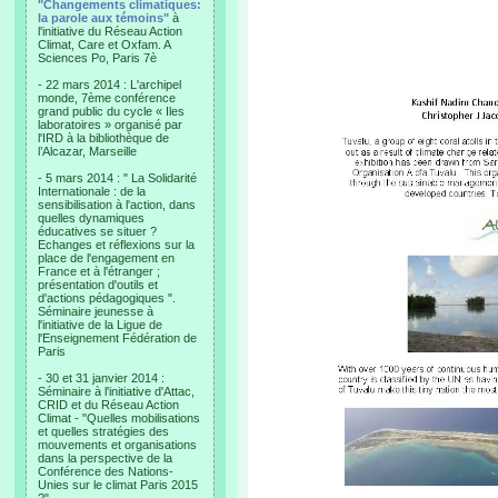
"Changements climatiques:
la parole aux témoins"
à
l'initiative du Réseau Action
Climat, Care et Oxfam. A
Sciences Po, Paris 7è
- 22 mars 2014 : L'archipel
monde, 7ème conférence
grand public du cycle « Iles
laboratoires » organisé par
l'IRD à la bibliothèque de
l’Alcazar, Marseille
- 5 mars 2014 : " La Solidarité
Internationale : de la
sensibilisation à l'action, dans
quelles dynamiques
éducatives se situer ?
Echanges et réflexions sur la
place de l'engagement en
France et à l'étranger ;
présentation d'outils et
d'actions pédagogiques ".
Séminaire jeunesse à
l'initiative de la Ligue de
l'Enseignement Fédération de
Paris
- 30 et 31 janvier 2014 :
Séminaire à l'initiative d'Attac,
CRID et du Réseau Action
Climat - "Quelles mobilisations
et quelles stratégies des
mouvements et organisations
dans la perspective de la
Conférence des Nations-
Unies sur le climat Paris 2015