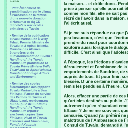
Tuvalu..
la maison… et drôle donc.. Pend
prise à penser qu’elle pourrait ê
-
Petit événement de
sensibilisation sur le climat
comme mon fils, elle ne sait pas 
à l'occasion de la remise
récré de l’avoir dans la maison, 
d'une nouvelle donation
d'Hunamar et du CD
l’ai écrit aussi.
d'Ecolo'zik aux écoles
primaires de Tuvalu
Si je me suis répandue ou que j’a
-
Remise de la publication
peu beaucoup, c’est que l’écritu
Tuvalu Marine Life à Willy
prendre du recul pour coordonn
Telavi, Premier Ministre de
Tuvalu et à Apisai Ielemia,
exutoire aussi lorsque le dialogu
Ministre des Affaires
difficile. C’est ainsi que l’adol
étrangères et de
l'Environnement de Tuvalu /
Handing of the Tuvalu
A l’époque, les frictions n’avaie
Marine Life publication to
déroulement et l’ambiance de la 
Tuvalu Prime Minister Willy
Telavi and to Apisai Ielemia,
emportements de Sandrine, de 
Minister of Foreign Affairs
auprès de tous. Et pour finir, 
and Environment.
blessée. D’une certaine manièr
- Remise des copies
remis les pendules à l’heure.. C
électroniques des rapports
Tuvalu Marine Life à Sam
Finikaso, Patron du service
Alors, effacer une partie de ces
des Pêches de Tuvalu et
qu’articles destinés au public. J
Uluao Lauti, représentant
du Kaupule de Funafuti /
autrement qu’en répandant emotio
Handing of the Tuvalu
Effacer ? Je ne me souviens que
Marine Life reports’
electronic copies Sam
censurée. Quand j’ai préféré ne p
Finikaso, Head of Tuvalu
malotrous de l’Ambassade de Fran
Fisheries and Uluao Lauti,
Consul de Tuvalu, demandé à l’u
Funafuti Kaupule