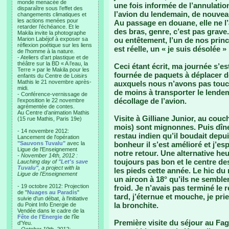
monde menacée de
une fois informée de l’annulation
disparaître sous l’effet des
l’avion du lendemain, de nouveau,
changements climatiques et
les actions menées pour
Au passage en douane, elle ne l’a
retarder l’échéance. Et le
des bras, genre, c’est pas grave.
Makila invite la photographe
Marion Labéjof à exposer sa
ou entêtement, l’un de nos princ
réflexion poétique sur les liens
est réelle, un « je suis désolée »
de l’homme à la nature.
- Ateliers d’art plastique et de
théâtre sur la BD « A l’eau, la
Ceci étant écrit, ma journée s’e
Terre » par le Makila pour les
fournée de paquets à déplacer d
enfants du Centre de Loisirs
Mathis le 21 novembre après-
auxquels nous n’avons pas touch
midi.
de moins à transporter le lende
- Conférence-vernissage de
décollage de l’avion.
l’exposition le 22 novembre
agrémentée de contes.
Au Centre d’animation Mathis
Visite à Gilliane Junior, au couch
(15 rue Mathis, Paris 19e)
mois) sont mignonnes. Puis dîne
- 14 novembre 2012:
restau indien qu’il boudait depu
Lancement de l'opération
"Sauvons Tuvalu"
avec la
bonheur il s’est amélioré et j’e
Ligue de l'Enseignement
notre retour. Une alternative heu
- November 14th, 2012 :
toujours pas bon et le centre d
Lauching day of
"Let's save
Tuvalu"
, a project with la
les pieds cette année. Le hic du 
Ligue de l'Enseignement
un aircon à 18° qu’ils ne semble
- 19 octobre 2012: Projection
froid. Je n’avais pas terminé l
de "
Nuages au Paradis
"
tard, j’éternue et mouche, je prie
suivie d'un débat, à l'initiative
la bronchite.
du Point Info Energie de
Vendée dans le cadre de la
Fête de l'Energie
de l'île
Première visite du séjour au Fa
d'Yeu.