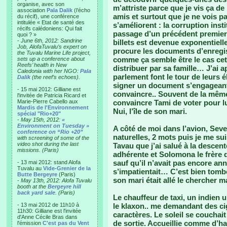
organise, avec son
m’attriste parce que je vis ça de 
association
Pala Dalik
(l’écho
amis et surtout que je ne vois 
du récif), une conférence
intitulée « Etat de santé des
s’améliorent : la corruption inst
récifs calédoniens: Qui fait
passage d’un précédent premier 
quoi ? »
-
June 6th, 2012: Sandrine
billets est devenue exponentiell
Job, AlofaTuvalu’s expert on
procure les documents d’enregis
the Tuvalu Marine Life project,
comme ça semble être le cas cette
sets up a conference about
Reefs’ health in New
distribuer par sa famille… J’ai 
Caledonia with her NGO:
Pala
parlement font le tour de leurs é
Dalik
(the reef’s echoes).
signer un document s’engageant
- 15 mai 2012: Gilliane est
convaincre.. Souvent de la mêm
l'invitée de Patricia Ricard et
Marie-Pierre Cabello aux
convaincre Tami de voter pour lu
Mardis de l'Environnement
Nui, l’île de son mari.
spécial "Rio+20"
-
May 15th, 2012:
«
Environment on Tuesday »
A côté de moi dans l’avion, Sev
conference on “Rio +20”
naturelles, 2 mots puis je me s
with screening of some of the
video shot during the last
Tavau que j’ai salué à la descent
missions. (Paris)
adhérente et Solomona le frère d
sauf qu’il n’avait pas encore an
- 13 mai 2012: stand Alofa
Tuvalu au
Vide-Grenier de la
s’impatientait… C’est bien tombé 
Butte Bergeyre
(Paris)
son mari était allé le chercher m
-
May 13th, 2012: Alofa Tuvalu
booth at the
Bergeyre hill
back yard sale
. (Paris)
Le chauffeur de taxi, un indien u
- 13 mai 2012 de 11h10 à
le klaxon.. me demandant des ci
11h30: Gilliane est l'invitée
caractères. Le soleil se couchai
d'Anne Cécile Bras dans
de sortie. Accueillie comme d’h
l'émission
C'est pas du Vent