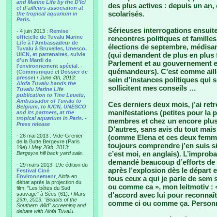
and Marine Life by the D'Ici
des plus actives : depuis un an,
et d'ailleurs association at
scolarisés.
the tropical aquarium in
Paris.
Sérieuses interrogations ensuit
- 4 juin 2013 :
Remise
officielle de Tuvalu Marine
rencontres politiques et famille
Life à l'Ambassadeur de
élections de septembre, médisan
Tuvalu à Bruxelles, Unesco,
(qui demandent de plus en plus 
UICN, et partenaires, suivie
d'un Mardi de
Parlement et au gouvernement e
l'environnement spécial
. -
quémandeurs). C’est comme aille
(
Communiqué
et
Dossier de
presse
) /
June 4th, 2013:
sein d’instances politiques qui 
Alofa Tuvalu hands the
sollicitent mes conseils …
Tuvalu Marine Life
publication to Tine Leuelu,
Ambassador of Tuvalu to
Ces derniers deux mois, j’ai ret
Belgium, to IUCN, UNESCO
manifestations (petites pour la 
and its partners, at the
tropical aquarium in Paris.
-
membres et chez un encore plus
Press release
D’autres, sans avis du tout mais
- 26 mai 2013 : Vide-Grenier
(comme Elena et ces deux femme
de la Butte Bergeyre (Paris
toujours comprendre j’en suis s
19e) /
May 26th, 2013:
c’est moi, en anglais). L’improba
Bergeyre hill back yard sale.
demandé beaucoup d’efforts de 
- 29 mars 2013: 19e édition du
après l’explosion dès le départ
Festival Ciné
Environnement
, Alofa en
tous ceux a qui je parle de sem 
débat après la projection du
ou comme ca », mon leitmotiv : «
film, "Les bêtes du Sud
sauvage" à Sées (61). /
Mars
d’accord avec lui pour reconnaît
29th, 2013: "Beasts of the
comme ci ou comme ça. Personne
Southern Wild" screening and
debate with Alofa Tuvalu.