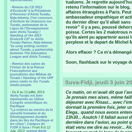
representative.
tualuens. Je regrette aujourd’hu
retenu l’information sur le blog,
- Remise du CD 2013
d'Ecolozik* à la Présidente
affaires étrangères à Paris. Peu
d'Honneur d'Alofa Tuvalu,
ambassadeur empathique et actif, 
Nala Ielemia. (*un concours
d'écriture de chansons sur
du dernier dîner qu’il allait sans
Tuvalu, partenariat de la
revoir” il y a peu, poussé deh
Ligue de l'Enseignement
poisse. Certes les 2 malotrous 
avec Alofa Tuvalu) /
Handing of the 2013
qu’ils aient pu appartenir aussi
Ecolozik CD* to Alofa
perplexe et le depart de Michel 
Tuvalu Patron, Nala Ielemia
*(a song writing contest
about Tuvalu, a partnership
Alors effacer ? Ca m’a démangée.
between The Education
League and Alofa Tuvalu).
Soon, flashback sur le voyage de
- Remise des cartes de
l'Union de la la Presse
Francophone aux
journalistes des Médias de
Tuvalu /
Handing of the UPF
Suva-Fidji, jeudi 3 juin 20
press cards to the Tuvalu
media people.
Ce matin, on m’avait dit que l’av
- Du 8 au 12 juillet, 2013:
Alofa Tuvalu est bien
Je prenais mes aises, même failli
représentée au 12ème
déjeuner avec Risasi... avec l'int
Congrès scientifique du
Pacifique
dormait la première fois, jeter un
"La science au service de la
Elega.. quand nous avons entend
sécurité humaine et du
13h30... Aoutch ! Il fallait aussi
Développement durable
dans les îles du Pacifique et
dernière dans l'avion, au point q
les côtes", Campus de
était venu me dire au revoir... A
l'USP à Suva
/
From 8 to 12
July, 2013:
several Alofa