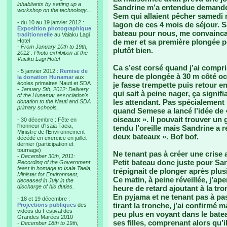
inhabitants by setting up a
Sandrine m’a entendue demander à
workshop on the technology…
Sem qui allaient pêcher samedi
- du 10 au 19 janvier 2012 :
lagon de ces 4 mois de séjour. S
Exposition photographique
bateau pour nous, me convaincan
traditionnelle
au Vaiaku Lagi
Hotel
de mer et sa première plongée p
-
From January 10th to 19th,
plutôt bien.
2012 : Photo exhibition at the
Vaiaku Lagi Hotel
Ca s’est corsé quand j’ai compri
- 5 janvier 2012 :
Remise de
heure de plongée à 30 m côté océ
la donation Hunamar
aux
écoles primaires Nauti et SDA
je fasse trempette puis retour e
-
January 5th, 2012: Delivery
qui sait à peine nager, ça signif
of the Hunamar association's
les attendant. Pas spécialement 
donation to the Nauti and SDA
primary schools.
quand Semese a lancé l’idée de «
oiseaux ». Il pouvait trouver un
- 30 décembre : Fête en
l'honneur d'Isaia Taeia,
tendu l’oreille mais Sandrine a
Ministre de l'Environnement
deux bateaux ». Bof bof.
décédé en exercice en juillet
dernier (participation et
tournage)
Ne tenant pas à créer une crise a
-
December 30th, 2011:
Petit bateau donc juste pour Sa
Recording of the Government
feast in homage to Isaia Taeia,
trépignait de plonger après plusi
Minister for Environment,
Ce matin, à peine réveillée, j’ap
deceased in July in the
discharge of his duties.
heure de retard ajoutant à la tro
En pyjama et ne tenant pas à pa
- 18 et 19 décembre :
tirant la tronche, j’ai confirmé m
Projections publiques
des
vidéos du Festival des
peu plus en voyant dans le bate
Grandes Marées 2010
ses filles, comprenant alors qu’
-
December 18th to 19th,