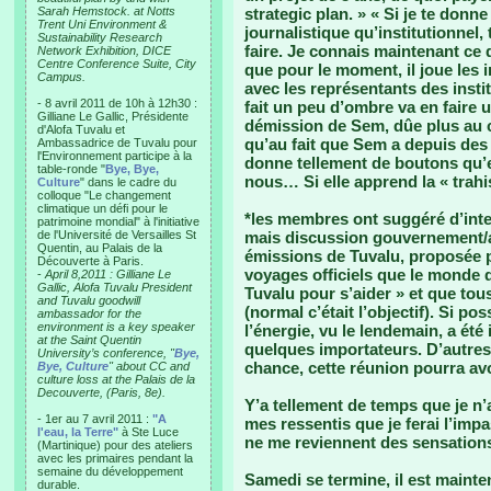
Sarah Hemstock. at Notts
strategic plan. » « Si je te donne
Trent Uni Environment &
journalistique qu’institutionnel, 
Sustainability Research
faire. Je connais maintenant ce qu
Network Exhibition, DICE
Centre Conference Suite, City
que pour le moment, il joue les
Campus.
avec les représentants des insti
- 8 avril 2011 de 10h à 12h30 :
fait un peu d’ombre va en faire u
Gilliane Le Gallic, Présidente
démission de Sem, dûe plus au 
d'Alofa Tuvalu et
qu’au fait que Sem a depuis des 
Ambassadrice de Tuvalu pour
l'Environnement participe à la
donne tellement de boutons qu’el
table-ronde "
Bye, Bye,
nous… Si elle apprend la « trahi
Culture
" dans le cadre du
colloque "Le changement
climatique un défi pour le
*les membres ont suggéré d’inte
patrimoine mondial" à l'initiative
de l'Université de Versailles St
mais discussion gouvernement/as
Quentin, au Palais de la
émissions de Tuvalu, proposée p
Découverte à Paris.
voyages officiels que le monde d
-
April 8,2011 : Gilliane Le
Gallic, Alofa Tuvalu President
Tuvalu pour s’aider » et que tous
and Tuvalu goodwill
(normal c’était l’objectif). Si p
ambassador for the
environment is a key speaker
l’énergie, vu le lendemain, a ét
at the Saint Quentin
quelques importateurs. D’autres
University’s conference, "
Bye,
chance, cette réunion pourra av
Bye, Culture
" about CC and
culture loss at the Palais de la
Decouverte, (Paris, 8e).
Y’a tellement de temps que je n’ai
- 1er au 7 avril 2011 :
"A
mes ressentis que je ferai l’imp
l'eau, la Terre"
à Ste Luce
ne me reviennent des sensations
(Martinique) pour des ateliers
avec les primaires pendant la
semaine du développement
Samedi se termine, il est mainte
durable.