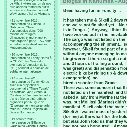
Biogas in Nanumea - Aug
Empreintes d’Argos à l’Hotel
de Ville, invitées par un de nos
plus anciens membres qui fit
Been having fun in Funcity
...
le voyage à Tuvalu, Laurent
Weyl, aujourd’hui au Vietnam.
It has taken me & Sikeli 2 days r
- 21 novembre 2015 :
Intervention de Gilliane Le
and we're not finished yet... No
Gallic avec Chloé
is in Tonga...). Anyway, I thin
Vlassopoulos dans "200
have worked out in the inevitabl
millions de réfugiés
climatiques et moi et moi et
The cargo was not listed on the
moi" organisé par ATTAC dans
accompanying the shipment... so
le cadre du Festival Images
Mouvementées.
however, Sikeli found part of a s
without anyone managing to mak
- 20 novembre 2015 :
Intervention de Fanny Héros à
Lingi weren't there) so got a not
la COP21 des Monts du
and 3 hours of trailing around,
Lyonnais à l'occasion de la
was great) and dispensation fro
COP, pendant la semaine de
solidarité internationale.
electric bike by riding up & down
exaggeration), so
- 17 novembre 2015 :
Intervention de Fanny Héros
hired a scooter from Grace...
suite à la projection du
There was some concern that the
documentaire "Thule Tuvalu"
not listed on the manifest, and 
de Matthias Von Gunten, à
Condé-sur-Vire dans le cadre
asked a lady from Marine (at the 
d'une série de ciné-débats
was, but Mollissi (Marine) didn't
organisés par la Ligue de
l'Enseignement en partenariat
manifest. Sikeli asked the mate,
avec le Conseil Régional de
Sikeli & I waited most of yesterd
Basse-Normandie.
(for me) at the wharf for the ho
- 19 octobre 2015 :
but alas John told us that they 
Intervention de Gilliane Le
had not been honoured... Anyway
Gallic avec Christel Cournil,