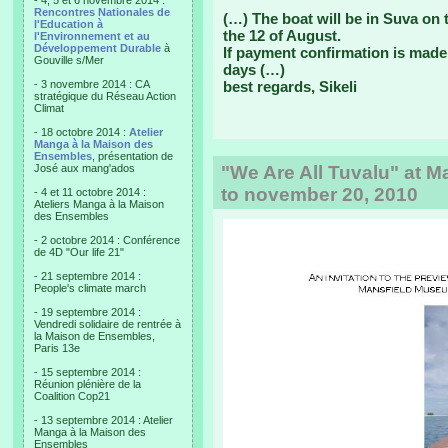
- 4, 5 et 6 novembre 2014 :
Rencontres Nationales de
(…) The boat will be in Suva on 
l'Education à
the 12 of August.
l'Environnement et au
Développement Durable
à
If payment confirmation is made 
Gouville s/Mer
days (…)
- 3 novembre 2014 : CA
best regards, Sikeli
stratégique du Réseau Action
Climat
- 18 octobre 2014 :
Atelier
Manga à la Maison des
Ensembles
, présentation de
José aux mang'ados
"We Are All Tuvalu" at 
to november 20, 2010
- 4 et 11 octobre 2014 :
Ateliers Manga à la Maison
des Ensembles
- 2 octobre 2014 : Conférence
de 4D "Our life 21"
- 21 septembre 2014 :
People's climate march
- 19 septembre 2014 :
Vendredi solidaire de rentrée à
la Maison de Ensembles,
Paris 13e
- 15 septembre 2014 :
Réunion plénière de la
Coalition Cop21
- 13 septembre 2014 : Atelier
Manga à la Maison des
Ensembles