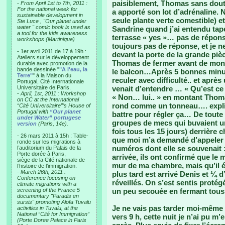
paisiblement, Thomas sans doute
-
From April 1st to 7th, 2011 :
For the national week for
a apporté son lot d’adrénaline. 
sustainable development in
seule plante verte comestible) e
Ste Luce , "Our planet under
water " comic book is used as
Sandrine quand j’ai entendu tap
a tool for the kids awareness
terrasse « yes »… pas de réponse
workshops (Martinique)
toujours pas de réponse, et je 
- 1er avril 2011 de 17 à 19h :
devant la porte de la grande piè
Ateliers sur le développement
Thomas de fermer avant de mont
durable avec promotion de la
bande dessinée "
"A l'eau, la
le balcon…Après 5 bonnes minut
Terre"
" à la Maison du
reculer avec difficulté.. et après
Portugal, Cité Internationale
Universitaire de Paris.
venait d’entendre … « Qu’est ce
-
April, 1st, 2011 : Workshop
« Non… lui.. » en montant Thom
on CC at the International
rond comme un tonneau…. expliqu
“Cité Universitaire”’s House of
Portugal with
“Our planet
battre pour régler ça… De toute é
under Water” portugese
groupes de mecs qui buvaient un
version
(Paris, 14e).
fois tous les 15 jours) derrière 
- 26 mars 2011 à 15h : Table-
que moi m’a demandé d’appeler l
ronde sur les migrations à
numéros dont elle se souvenait 
l’auditorium du Palais de la
Porte dorée à Paris,
arrivée, ils ont confirmé que le 
siège de la Cité nationale de
mur de ma chambre, mais qu’il é
l’histoire de l’immigration.
-
March 26th, 2011 :
plus tard est arrivé Denis et ¼ d
Conference focusing on
réveillés. On s’est sentis proté
climate migrations with a
screening of the France 5
un peu secouée en fermant tous 
documentary "Paradis en
sursis" promoting Alofa Tuvalu
Je ne vais pas tarder moi-même 
activities in Tuvalu, at the
National “Cité for Immigration”
vers 9 h, cette nuit je n’ai pu m
(Porte Doree Palace in Paris