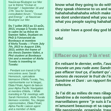
Nausicaa-Boulogne sur Mer
know what they going to do wi
sur le thème "Océan et
Energie". /
September 16 and
they speak chienese to us and wh
17th: Sea for Society
hahahahahahahaha which make t
consultation forum - "Ocean
we dont understand what you sa
and Energy" - at Nausicaa-
Boulogne sur Mer.
what you people saying hahah
Du 7 juillet 2013 au 13 août,
2013, voyage à Tuvalu dans
ok sister have a good day god bl
le cadre de sa thèse de
Damien Vallot, étudiant en
PhD à l'Université de
tofa!
Bordeaux et membre
d'Alofa Tuvalu : /
From July
7th, 2013 to August 13th,
2013, within the frame of
his thesis Damien Vallot, a
Effacer ou pas ? là n'est
Phd student at Bordeaux
Uni and a member of Alofa
Tuvalu is traveling to
En relisant le dernier, enfin, l’a
Tuvalu:
trouvée un peu rude avec Sandrin
- Pendant son transit à Fiji :
pas effacer tout ça, d’autant q
rencontres avec Sarah
venons de recevoir le fruit de l
Hemstock, spécialiste
biomasse d’Alofa Tuvalu, Teu,
Sandrine et Dani : un rapport f
représentante sur le biogaz,
relecture.
Eliala Fihaki, Agent de liaison
pour Alpha Pacific Navigation
et membre d’Alofa.. /
While
Je l’ai dit au milieu de mes râla
transiting in Fiji: meetings with
Sandrine a de nombreuses qualit
Sarah Hemstock, Alofa Tuvalu
biomass scientist, Teu, biogas
marseillaises genre “je suis à l’
representative, Eliala Fihaki,
m’amusent beaucoup et sa capaci
Alpha Pacific Liaison agent
and a member of Alofa
fille passionnée, organisée, tra