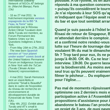
possible. A ce rythme, ils en aur
International Solidarity
Network of NGOs AT belongs
répondu à ma question concernant
to. (Marché Blanqui, Paris
» puisqu’ils considèrent le tour
13e)
Je n’ai répondu à leur SOS qu’a
- 16 au 27 mai 2011 : la
m’indiquant que l’équipe avait re
fraîchement imprimée
version
du bar et que tout semblait arra
espagnole de la BD "A
l'eau, la Terre"
sera
présentée par le Réseau
Quand je suis passée à l’hôtel l
Action Climat Tuvaluen dont
Alofa Tuvalu est membre, au
Risasi de retour de Singapour, B
Forum Permanent des
m’attendait derrière le comptoir
Nations Unies sur les
et a confirmé notre rendez-vous
Questions Indigènes à New
York.
lutte sur l’heure de tournage d
-
From May 16th to 27th, 2011
voulaient 9h du mat le dimanche
: The new born
Spanish
version of “our planet
5h ? Trop tard pour eux, ils ne 
under water” comic book
at
jusqu’à 4h30. OK 4h. Ca ne leur 
the United Nations Permanent
Forum on Indigenous Issues
interview. 13h30. De guerre las
in New York with the TuCan
sur la biodiversité. Au moins ave
(Tuvalu Climate Action
seul truc qu’ils peuvent vraimen
Network) representatives.
filmer le pêcheur… Du expliquer 
- 4 mai 2011: Sarah Hemstock
pour l’église….
tient un stand Alofa et
présente "Small is Beautiful"
dans le cadre de l'exposition
Pas mal de moments réjouissant
du réseau de recherche en
optimisme ces 2 derniers mois et 
environnement et
développement durable de
participation active à l’Assemblé
l'Université de Notts Trent
propositions d’assistance pour A
(Uk).
-
May 4th, 2011: Exhibit about
abandonne le bateau l’an prochai
Tuvalu and AT’s small is
un projet de 3 ans, de quoi paye
beautiful plan by and with