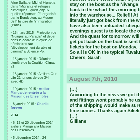
Alice Baillat et Michel Hignette,
stay on the boat as the Nivanga
dans "Migrants et réfugiés
back to the wharf this morning t
climatiques : quels enjeux,
quelles réponses ?", organisé
into the warehouse... Relief!! At
par le Bondyblog, au Musée
literally just got back from the 
de l'Histoire de l'immigration
have also been unloaded ­ cheq
(Paris)
evenings quest is to locate the o
- 13 mars 2015 : Projection de
And the quest for tomorrow will 
"Nuages au Paradis" et débat
dans le cadre d'un cycle de
get put back on the boat & sent 
séminaires sur
tickets for the boat on Monday. .
"développement durable et
cinéma" à Science Po.
So all is OK in the typical Tuval
Cheers, Sarah
- 15 janvier 2015 : Réunion
plénière de la Coalition Climat
21
- 13 janvier 2015 : Ateliers Our
Life 21, prises de vue 3/4
August 7th, 2010
avec 4D
(…)
- 10 janvier 2015 :
Atelier
Manga de rentrée à la
According to the news we got th
Maison des Ensembles
and fittings wont probably be u
- 8 janvier 2015 :
Charlie
of the shipping would make sure
forever
time comes. Thanks again Sikeli 
2014
(…)
Gilliane
- 6, 13 et 20 décembre 2014 :
ateliers Manga à la Maison
des Ensembles
- 5 décembre 2014 : 24