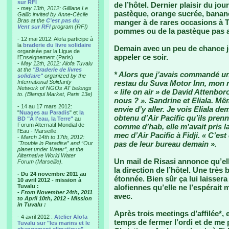
sur RFI
de l’hôtel. Dernier plaisir du jour
-
may 13th, 2012: Gilliane Le
pastèque, orange sucrée, banane
Gallic invited by Anne-Cécile
Bras at the
C'est pas du
manger à de rares occasions à T
Vent sur RFI
program (RFI)
pommes ou de la pastèque pas as
- 12 mai 2012: Alofa participe à
la
braderie du livre solidaire
Demain avec un peu de chance je 
organisée par la Ligue de
appeler ce soir.
l'Enseignement (Paris)
-
May 12th, 2012: Alofa Tuvalu
at the
"Braderie de livres
* Alors que j’avais commandé un
solidaire"
organized by the
International Solidarity
restau du Suva Motor Inn, mon re
Network of NGOs AT belongs
« life on air » de David Attenbor
to. (Blanqui Market, Paris 13e)
nous ? ». Sandrine et Eliala. M
- 14 au 17 mars 2012:
envie d’y aller. Je vois Eliala d
"
Nuages au Paradis
" et
la
obtenu d’Air Pacific qu’ils pre
BD "A l'eau, la Terre"
au
Forum Alternatif Mondial de
comme d’hab, elle m’avait pris la
l'Eau - Marseille.
mec d’Air Pacific à Fidji. « C’est
-
March 14th to 17th, 2012:
pas de leur bureau demain ».
"Trouble in Paradise” and “Our
planet under Water”, at the
Alternative World Water
Un mail de Risasi annonce qu’ell
Forum (Marseille).
la direction de l’hôtel. Une très
- Du 24 novembre 2011 au
étonnée. Bien sûr ça lui laisser
10 avril 2012 - mission à
Tuvalu :
alofiennes qu’elle ne l’espérait 
- From November 24th, 2011
avec.
to April 10th, 2012 - Mission
in Tuvalu :
Après trois meetings d’affilée*, e
- 4 avril 2012 :
Atelier Alofa
temps de fermer l’ordi et de me 
Tuvalu sur "les marins et le