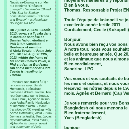
moyens et manières d’y répondre
Nausicaa-Boulogne sur Mer
Bien à vous,
sur le thème "Océan et
Energie". /
September 16 and
Thomas, Responsable Projet E
17th: Sea for Society
consultation forum - "Ocean
Toute l'équipe de kokopelli se j
and Energy" - at Nausicaa-
Boulogne sur Mer.
excellente année fertile 2011
Cordialement, Cécile (Kokopelli)
Du 7 juillet 2013 au 13 août,
2013, voyage à Tuvalu dans
le cadre de sa thèse de
Bonjour,
Damien Vallot, étudiant en
Nous avons bien reçu vos bons 
PhD à l'Université de
Bordeaux et membre
A notre tour, nous vous souhait
d'Alofa Tuvalu : /
From July
belle et heureuse année. Que 201
7th, 2013 to August 13th,
2013, within the frame of
et les animaux que nous aimons 
his thesis Damien Vallot, a
Bien cordialement,
Phd student at Bordeaux
Uni and a member of Alofa
Sandrine, LPO
Tuvalu is traveling to
Tuvalu:
Vos voeux et vos souhaits de bo
- Pendant son transit à Fiji :
les mers et océans, et nous vou
rencontres avec Sarah
Recevez les nôtres depuis le C
Hemstock, spécialiste
biomasse d’Alofa Tuvalu, Teu,
mois. Agnès et Bernard (Cap Ver
représentante sur le biogaz,
Eliala Fihaki, Agent de liaison
Je vous remercie pour vos Bons
pour Alpha Pacific Navigation
et membre d’Alofa.. /
While
Bangladesh où nous menons l
transiting in Fiji: meetings with
Bien fraternellement,
Sarah Hemstock, Alofa Tuvalu
biomass scientist, Teu, biogas
Yves (Bengladesh)
representative, Eliala Fihaki,
Alpha Pacific Liaison agent
and a member of Alofa
bonjour