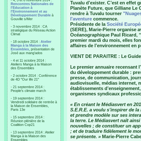
- 4, 5 et 6 novembre 2014 :
Tuvalu d’exister. C’est en effet g
Rencontres Nationales de
Planète Future, que Gilliane Le 
l'Education à
l'Environnement et au
rendre à Tuvalu tourner
"Nuages
Développement Durable
à
l'aventure
commence.
Gouville s/Mer
Présidente de la
Société Europé
- 3 novembre 2014 : CA
(SERE), Marie-Pierre organise ave
stratégique du Réseau Action
Climat
Océanographique Paul Ricard, 
premier mardi du mois, elles fon
- 18 octobre 2014 :
Atelier
affaires de l’environnement en p
Manga à la Maison des
Ensembles
, présentation de
José aux mang'ados
VIENT DE PARAITRE : Le Guid
- 4 et 11 octobre 2014 :
Ateliers Manga à la Maison
Le premier annuaire recensant 
des Ensembles
du développement durable : press
- 2 octobre 2014 : Conférence
presse, de communication, jour
de 4D "Our life 21"
audiovisuelle, médias internet, 
- 21 septembre 2014 :
établissements d’enseignement, 
People's climate march
organismes syndicaux professio
- 19 septembre 2014 :
Vendredi solidaire de rentrée à
« En créant le Médiasvert en 2011
la Maison de Ensembles,
S.E.R.E. a voulu s’inspirer de la
Paris 13e
et prendre modèle sur ses intera
- 15 septembre 2014 :
la terre. Le Médiasvert naît ains
Réunion plénière de la
Coalition Cop21
nouvelles ; de constituer un app
; et de traduire fidèlement le m
- 13 septembre 2014 : Atelier
se présente. »
Marie-Pierre Cabe
Manga à la Maison des
Ensembles