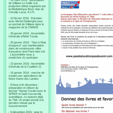
- 19 mars 2016 : participation
de Gilliane Le Gallic à la
projection-débat organisée par
la Médiathèque Boris Vian de
Chevilly-Larue. A 17h
- 10 février 2016 : Entretien
avec Michel Delberghe pour
un portrait de Gilliane dans le
magazine de la CIMADE
- 30 janvier 2016 : Assemblée
Générale d’Alofa Tuvalu
- 30 janvier 2016 : “Non à l’état
d’urgence” une manifestation
dans de nombreuses villes
françaises dont Paris bien sûr
. L’assemblée nous a
empêchés d’y participer.
- 23 janvier 2016 : Assemblée
Générale de la Coalition 21
- 16 janvier 2016 : marche de
soutien aux agriculteurs de
Notre Dame des Landes
- D’Aout à fin décembre :
préparation et clôture du
dossier “biorap Tuvalu“avec le
SPREP et Dani Ceccarrelli,
scientifique, co-auteure déjà
du TML Un projet annulé à la
dernière minute par le
Gouvernement.
- 9 décembre 2015 : pour le