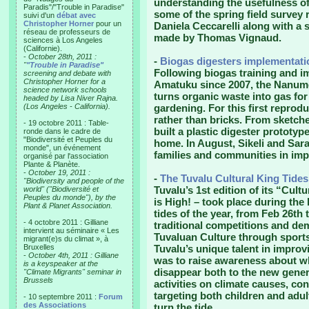
understanding the usefulness o
Paradis"/"Trouble in Paradise"
some of the spring field survey
suivi d'un
débat avec
Christopher Horner
pour un
Daniela Ceccarelli along with a 
réseau de professeurs de
made by Thomas Vignaud.
sciences à Los Angeles
(Californie).
-
October 28th, 2011 :
-
Biogas digesters implementati
"
"Trouble in Paradise"
Following biogas training and i
screening and debate with
Christopher Horner for a
Amatuku since 2007, the Nanume
science network schools
turns organic waste into gas fo
headed by Lisa Niver Rajna.
(Los Angeles - California).
gardening. For this first reprodu
rather than bricks. From sketche
- 19 octobre 2011 : Table-
built a plastic digester prototype,
ronde dans le cadre de
"Biodiversité et Peuples du
home. In August, Sikeli and Sar
monde", un événement
families and communities in imp
organisé par l'association
Plante & Planète.
-
October 19, 2011 :
-
The Tuvalu Cultural King Tides
"Biodiversity and people of the
Tuvalu’s 1st edition of its “Cult
world" ("Biodiversité et
Peuples du monde"), by the
is High! – took place during the
Plant & Planet Association.
tides of the year, from Feb 26th 
- 4 octobre 2011 : Gilliane
traditional competitions and d
intervient au séminaire « Les
Tuvaluan Culture through sports
migrant(e)s du climat », à
Bruxelles
Tuvalu’s unique talent in improv
-
October 4th, 2011 : Gilliane
was to raise awareness about wha
is a keyspeaker at the
disappear both to the new genera
"Climate Migrants" seminar in
Brussels
activities on climate causes, c
targeting both children and adul
- 10 septembre 2011 :
Forum
des Associations
turn the tide.