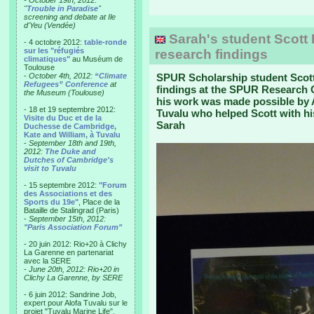
- October 19th, 2012:
"
Trouble in Paradise
"
screening and debate at Ile
d'Yeu (Vendée)
Sarah's student Scott 
- 4 octobre 2012:
table-ronde
sur les "réfugiés
research findings
climatiques"
au Muséum de
Toulouse
-
October 4th, 2012:
“Climate
SPUR Scholarship student Scott
Refugees” Conference
at
findings at the SPUR Research C
the Museum (Toulouse)
his work was made possible by A
- 18 et 19 septembre 2012:
Tuvalu who helped Scott with his
Visite du Duc et de la
Sarah
Duchesse de Cambridge,
Kate and William, à Tuvalu
-
September 18th and 19th,
2012:
The Duke and
Dutches of Cambridge's
visit to Tuvalu
- 15 septembre 2012:
"Forum
des Associations et des
Sports du 19e"
, Place de la
Bataille de Stalingrad (Paris)
-
September 15th, 2012:
"Paris Association Forum"
- 20 juin 2012: Rio+20 à Clichy
La Garenne en partenariat
avec la SERE
-
June 20th, 2012: Rio+20 in
Clichy La Garenne, by SERE
- 6 juin 2012: Sandrine Job,
expert pour Alofa Tuvalu sur le
projet "Tuvalu Marine Life",