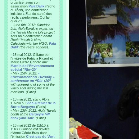
organise, avec son
association
Pala Dalik
(l’écho
du récif), une conférence
intitulée « Etat de santé des
récifs calédoniens: Qui fait
quoi ? »
-
June 6th, 2012: Sandrine
Job, AlofaTuvalu’s expert on
the Tuvalu Marine Life project,
sets up a conference about
Reefs’ health in New
Caledonia with her NGO:
Pala
Dalik
(the reef’s echoes).
- 15 mai 2012: Gilliane est
l'invitée de Patricia Ricard et
Marie-Pierre Cabello aux
Mardis de l'Environnement
spécial "Rio+20"
-
May 15th, 2012:
«
Environment on Tuesday »
conference on “Rio +20”
with screening of some of the
video shot during the last
missions. (Paris)
- 13 mai 2012: stand Alofa
Tuvalu au
Vide-Grenier de la
Butte Bergeyre
(Paris)
-
May 13th, 2012: Alofa Tuvalu
booth at the
Bergeyre hill
back yard sale
. (Paris)
- 13 mai 2012 de 11h10 à
11h30: Gilliane est l'invitée
d'Anne Cécile Bras dans
l'émission
C'est pas du Vent