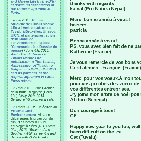
and Marine Life by the D'Ici
thanks with regards
et d'ailleurs association at
kamal (Pro Natura Nepal)
the tropical aquarium in
Paris.
Merci bonne année à vous !
- 4 juin 2013 :
Remise
officielle de Tuvalu Marine
baisers
Life à l'Ambassadeur de
patricia
Tuvalu à Bruxelles, Unesco,
UICN, et partenaires, suivie
d'un Mardi de
Bonne année à vous !
l'environnement spécial
. -
PS, vous avez bien fait de ne pa
(
Communiqué
et
Dossier de
presse
) /
June 4th, 2013:
Katherine (France)
Alofa Tuvalu hands the
Tuvalu Marine Life
Je vous remercie de vos bons vœ
publication to Tine Leuelu,
Ambassador of Tuvalu to
Cordialement. François (France)
Belgium, to IUCN, UNESCO
and its partners, at the
tropical aquarium in Paris.
-
Merci pour vos voeux.A mon tour
Press release
pour vos proches des voeux de 
- 26 mai 2013 : Vide-Grenier
vos différentes entreprises.
de la Butte Bergeyre (Paris
J'y joins mon arbre de noél po
19e) /
May 26th, 2013:
Abdou (Senegal)
Bergeyre hill back yard sale.
- 29 mars 2013: 19e édition du
Bon courage à tous!
Festival Ciné
Environnement
, Alofa en
CF
débat après la projection du
film, "Les bêtes du Sud
Happy new year to you too, well
sauvage" à Sées (61). /
Mars
29th, 2013: "Beasts of the
been difficult on the ice…
Southern Wild" screening and
Cat (Tuvalu)
debate with Alofa Tuvalu.