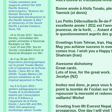
Tuvalu members and
supports attend the 12th
Bonne année à Alofa Tuvalu, ple
Pacific Science
Intercongress "Science for
Yannick (st denis)
Human Security &
Sustainable Development in
the Pacific Islands & Rim"
Les Petits Débrouillards Île-de
at University of the South
excellente année ! 2011 est l'ann
Pacific Laucala Campus,
Suva, Fiji
jeunesse, de la forêt, … Autant d
le questionnement auprès des gr
- 24 et 25 juin 2013 : Sea for
Society, consultation des
parties prenantes à Nausicaa-
Greetings from Tehran, Iran. H
Boulogne sur Mer
May you achieve success in every
/
June 24 and 25th: Sea for
Society consultation forum at
comes true. I wish you a Happy
Nausicaa-Boulogne sur Mer.
Shahram (Iran)
- du 4 au 30 juin 2013 :
Exposition photographique
Awesome dichotomy
sur le projet Tuvalu Marine
Great cards.
Life à l'aquarium de la Porte
Dorée. /
June 4th to 30t,
Lots of love, for the great work.
2013h: Tuvalu Marine Life
Jocelyn (NZ)
picture exhibition at the
tropical aquarium in Paris.
Invitez-moi donc, je peux vous f
- les 6 et 8 juin 2013 :
point la montée de l'océan sur le
ateliers pédagogiques sur
Tuvalu et la biodiversité
repousser la morosité et redonne
marine par l'association
vaillants! Michel
d'Ici et d'Ailleurs à
l'aquarium de la Porte
Dorée. /
June 6th and 8th,
Greeting from Mt Everest Nepal
2013: Kid awareness
prosparous. One day I will visit 
workshops about Tuvalu