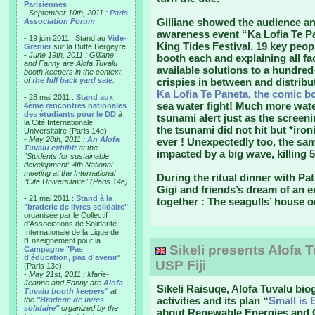
Parisiennes
-
September 10th, 2011 :
Paris
Gilliane showed the audience an 
Association Forum
awareness event “Ka Lofia Te Pa
- 19 juin 2011 : Stand au
Vide-
King Tides Festival. 19 key pe
Grenier
sur la Butte Bergeyre
-
June 19th, 2011 : Gilliane
booth each and explaining all fa
and Fanny are Alofa Tuvalu
available solutions to a hundred+
booth keepers in the context
of
the hill back yard sale
.
crispies in between and distribu
Ka Lofia Te Paneta, the comic b
- 28 mai 2011 :
Stand aux
sea water fight! Much more wat
4ème rencontres nationales
des étudiants pour le DD
à
tsunami alert just as the screen
la Cité Internationale
the tsunami did not hit but *ironi
Universitaire (Paris 14e)
-
May 28th, 2011 :
An Alofa
ever ! Unexpectedly too, the sa
Tuvalu exhibit
at the
impacted by a big wave, killing 5
“Students for sustainable
development” 4th National
meeting at the International
During the ritual dinner with Pa
“Cité Universitaire” (Paris 14e)
Gigi and friends’s dream of an en
- 21 mai 2011 :
Stand à la
together : The seagulls’ house o
"braderie de livres solidaire"
organisée par le Collectif
d'Associations de Solidarité
Internationale de la Ligue de
l'Enseignement pour la
Sikeli presents Alofa T
Campagne "Pas
d'éducation, pas d'avenir
"
USP Fiji
(Paris 13e)
-
May 21st, 2011 : Marie-
Jeanne and Fanny are
Alofa
Sikeli Raisuqe, Alofa Tuvalu bio
Tuvalu booth keepers"
at
activities and its plan “
Small is 
the
"Braderie de livres
solidaire"
organized by the
about Renewable Energies and C