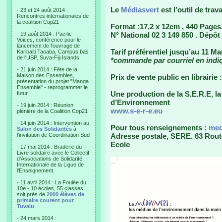
Le
Médiasvert
est l’outil de trav
- 23 et 24 août 2014 :
Rencontres internationales de
la coalition Cop21
Format :17,2 x 12cm , 440 Pages
- 19 août 2014 : Pacific
N° National 02 3 149 850 . Dépô
Voices, conférence pour le
lancement de l'ouvrage de
Tarif préférentiel jusqu’au 11 Ma
Karibaiti Taoaba, Campus bas
de l'USP, Suva-Fiji Islands
*commande par courriel en indiq
- 21 juin 2014 : Fête de la
Maison des Ensembles,
Prix de vente public en librairie
présentation du projet "Manga
Ensemble" - reprogrammer le
Une production de la S.E.R.E, l
futur.
d’Environnement
- 19 juin 2014 : Réunion
www.s-e-r-e.eu
plénière de la Coalition Cop21
- 14 juin 2014 : Intervention au
Pour tous renseignements :
med
Salon des Solidarités
à
l'invitation de Coordination Sud
Adresse postale, SERE. 63 Rout
Ecole
- 17 mai 2014 : Braderie du
Livre solidaire avec le Collectif
d'Associations de Solidarité
Internationale de la Ligue de
l'Enseignement.
- 11 avril 2014 : La Foulée du
10e - 10 écoles, 55 classes,
soit près de
2000 élèves de
primaire courent pour
Tuvalu
.
- 24 mars 2014 :