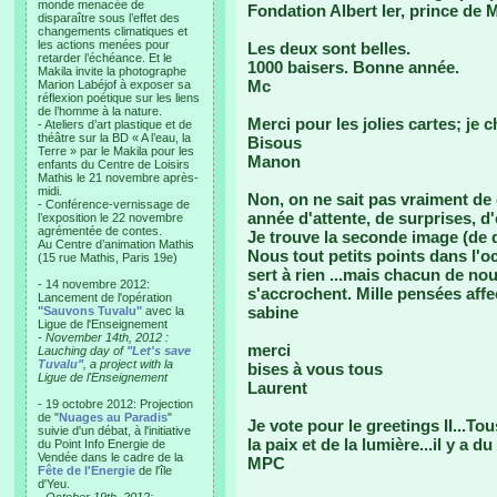
monde menacée de
Fondation Albert Ier, prince de
disparaître sous l’effet des
changements climatiques et
les actions menées pour
Les deux sont belles.
retarder l’échéance. Et le
1000 baisers. Bonne année.
Makila invite la photographe
Mc
Marion Labéjof à exposer sa
réflexion poétique sur les liens
de l’homme à la nature.
Merci pour les jolies cartes; je 
- Ateliers d’art plastique et de
théâtre sur la BD « A l’eau, la
Bisous
Terre » par le Makila pour les
Manon
enfants du Centre de Loisirs
Mathis le 21 novembre après-
midi.
Non, on ne sait pas vraiment de q
- Conférence-vernissage de
année d'attente, de surprises, d
l’exposition le 22 novembre
agrémentée de contes.
Je trouve la seconde image (de d
Au Centre d’animation Mathis
Nous tout petits points dans l'o
(15 rue Mathis, Paris 19e)
sert à rien ...mais chacun de nou
- 14 novembre 2012:
s'accrochent. Mille pensées aff
Lancement de l'opération
sabine
"Sauvons Tuvalu"
avec la
Ligue de l'Enseignement
- November 14th, 2012 :
merci
Lauching day of
"Let's save
Tuvalu"
, a project with la
bises à vous tous
Ligue de l'Enseignement
Laurent
- 19 octobre 2012: Projection
de "
Nuages au Paradis
"
Je vote pour le greetings II...T
suivie d'un débat, à l'initiative
la paix et de la lumière...il y a 
du Point Info Energie de
Vendée dans le cadre de la
MPC
Fête de l'Energie
de l'île
d'Yeu.