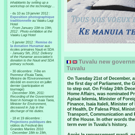
inhabitants by setting up a
workshop on the technology…
- du 10 au 19 janvier 2012 :
Exposition photographique
traditionnelle
au Vaiaku Lagi
Hotel
-
From January 10th to 19th,
2012 : Photo exhibition at the
Vaiaku Lagi Hotel
- 5 janvier 2012 :
Remise de
la donation Hunamar
aux
écoles primaires Nauti et SDA
-
January 5th, 2012: Delivery
of the Hunamar association's
donation to the Nauti and SDA
Tuvalu new governm
primary schools.
Tuvalu
- 30 décembre : Fête en
l'honneur d'Isaia Taeia,
On Tuesday 21st of December, af
Ministre de l'Environnement
décédé en exercice en juillet
the first day of Parliament, th
dernier (participation et
to step out. On Friday 24th Dece
tournage)
-
December 30th, 2011:
Home Affairs, was nominated Pri
Recording of the Government
Apisai Ielemia, Minister of Forei
feast in homage to Isaia Taeia,
Finance, Isaia Italeli, Minister 
Minister for Environment,
deceased in July in the
of Health, Dr Falesa Pitoi, Mini
discharge of his duties.
Transport, Communication and Pu
- 18 et 19 décembre :
of the House. In other words the
Projections publiques
des
term ever in Tuvalu’s history.
vidéos du Festival des
Grandes Marées 2010
-
December 18th to 19th,
Après le renversement mardi, p