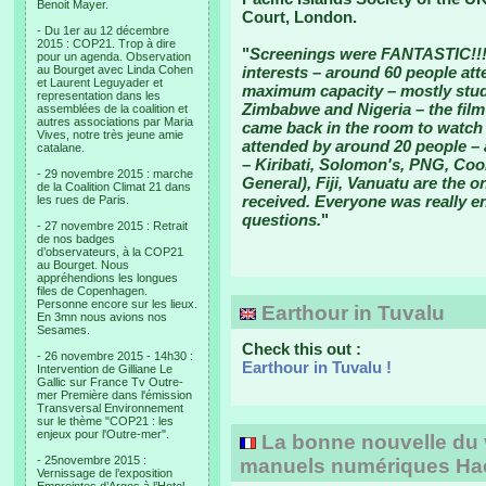
Benoit Mayer.
Court, London.
- Du 1er au 12 décembre
2015 : COP21. Trop à dire
"
Screenings were FANTASTIC!!!
pour un agenda. Observation
au Bourget avec Linda Cohen
interests – around 60 people a
et Laurent Leguyader et
maximum capacity – mostly stude
representation dans les
Zimbabwe and Nigeria – the fil
assemblées de la coalition et
autres associations par Maria
came back in the room to watch 
Vives, notre très jeune amie
attended by around 20 people – 
catalane.
– Kiribati, Solomon's, PNG, Cook
- 29 novembre 2015 : marche
General), Fiji, Vanuatu are the o
de la Coalition Climat 21 dans
received. Everyone was really en
les rues de Paris.
questions.
"
- 27 novembre 2015 : Retrait
de nos badges
d’observateurs, à la COP21
au Bourget. Nous
appréhendions les longues
files de Copenhagen.
Personne encore sur les lieux.
Earthour in Tuvalu
En 3mn nous avions nos
Sesames.
Check this out :
- 26 novembre 2015 - 14h30 :
Earthour in Tuvalu !
Intervention de Gilliane Le
Gallic sur France Tv Outre-
mer Première dans l'émission
Transversal Environnement
sur le thème "COP21 : les
enjeux pour l'Outre-mer".
La bonne nouvelle du v
- 25novembre 2015 :
manuels numériques Hac
Vernissage de l’exposition