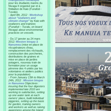
changement climatique"
pour les étudiants marins du
Nivaga II organisé par et à
l'initiative de Kaio (Funafuti -
Tuvalu).
-
April 4th, 2012 :
Workshop
about "seafarers and
climate change"
by Kaio with
seafarers and trainees
(Funafuti – Tuvalu, on board
Nivaga) about environmental
practices on vessels.
- Du 17 janvier au 24 mars
2012:
Mission biogaz à
Nanumea
(mise en place de
récupérateurs d'eau,
remplacement des réchauds,
construction des porcheries,
distributions de graines et
mise en place de jardins
potagers, nouveau train de
formation pour un usage
pérenne des 4 unités par les
volontaires et ateliers publics
pour la population)
-
From January 13th to March
24th, 2012 :
Mission biogas
in Nanumea
Objectives :
insuring that the four digesters
implemented late 2010 are
working to satisfaction, setting
up one water tank at each
owners' place, build individual
piggeries, setting up the basis
for garden, training owners
and workers as well as raising
awareness among the Island