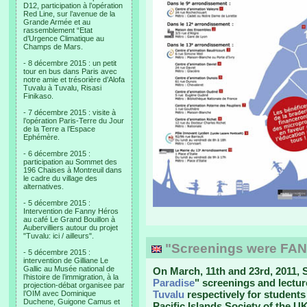
D12, participation à l’opération
Red Line, sur l’avenue de la
Grande Armée et au
rassemblement “Etat
d’Urgence Climatique au
Champs de Mars.
- 8 décembre 2015 : un petit
tour en bus dans Paris avec
notre amie et trésorière d’Alofa
Tuvalu à Tuvalu, Risasi
Finikaso.
- 7 décembre 2015 : visite à
l’opération Paris-Terre du Jour
de la Terre a l’Espace
Ephémère.
- 6 décembre 2015 :
participation au Sommet des
196 Chaises à Montreuil dans
le cadre du village des
alternatives.
- 5 décembre 2015 :
Intervention de Fanny Héros
au café Le Grand Bouillon à
Aubervilliers autour du projet
"Tuvalu: ici / ailleurs".
"Screenings were FAN
- 5 décembre 2015 :
intervention de Gilliane Le
Gallic au Musée national de
On March, 11th and 23rd, 2011,
l’histoire de l’immigration, à la
Paradise
" screenings and lectu
projection-débat organisee par
Tuvalu
respectively for students
l’OIM avec Dominique
Duchene, Guigone Camus et
Pacific Islands Society of the UK