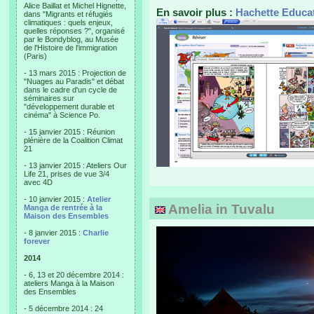
Alice Baillat et Michel Hignette,
En savoir plus :
Hachette Educa
dans "Migrants et réfugiés
climatiques : quels enjeux,
quelles réponses ?", organisé
par le Bondyblog, au Musée
de l'Histoire de l'immigration
(Paris)
- 13 mars 2015 : Projection de
"Nuages au Paradis" et débat
dans le cadre d'un cycle de
séminaires sur
"développement durable et
cinéma" à Science Po.
- 15 janvier 2015 : Réunion
plénière de la Coalition Climat
21
- 13 janvier 2015 : Ateliers Our
Life 21, prises de vue 3/4
avec 4D
- 10 janvier 2015 :
Atelier
Amelia in Tuvalu
Manga de rentrée à la
Maison des Ensembles
- 8 janvier 2015 :
Charlie
forever
2014
- 6, 13 et 20 décembre 2014 :
ateliers Manga à la Maison
des Ensembles
- 5 décembre 2014 : 24