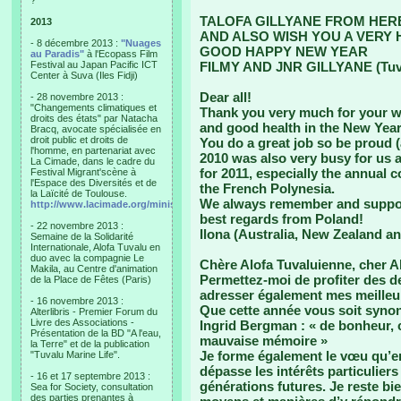
?"
TALOFA GILLYANE FROM HER
2013
AND ALSO WISH YOU A VERY 
- 8 décembre 2013 :
"Nuages
GOOD HAPPY NEW YEAR
au Paradis"
à l'Ecopass Film
Festival au Japan Pacific ICT
FILMY AND JNR GILLYANE (Tuv
Center à Suva (Iles Fidji)
Dear all!
- 28 novembre 2013 :
"Changements climatiques et
Thank you very much for your wi
droits des états" par Natacha
and good health in the New Year
Bracq, avocate spécialisée en
droit public et droits de
You do a great job so be proud (
l'homme, en partenariat avec
2010 was also very busy for us 
La Cimade, dans le cadre du
for 2011, especially the annual 
Festival Migrant'scène à
l'Espace des Diversités et de
the French Polynesia.
la Laïcité de Toulouse.
We always remember and suppo
http://www.lacimade.org/minisites/migrantscene
best regards from Poland!
- 22 novembre 2013 :
Ilona (Australia, New Zealand a
Semaine de la Solidarité
Internationale, Alofa Tuvalu en
duo avec la compagnie Le
Chère Alofa Tuvaluienne, cher Al
Makila, au Centre d'animation
Permettez-moi de profiter des d
de la Place de Fêtes (Paris)
adresser également mes meilleu
- 16 novembre 2013 :
Que cette année vous soit synony
Alterlibris - Premier Forum du
Livre des Associations -
Ingrid Bergman : « de bonheur, c
Présentation de la BD "A l'eau,
mauvaise mémoire »
la Terre" et de la publication
Je forme également le vœu qu’en 
"Tuvalu Marine Life".
dépasse les intérêts particulier
- 16 et 17 septembre 2013 :
générations futures. Je reste bi
Sea for Society, consultation
des parties prenantes à