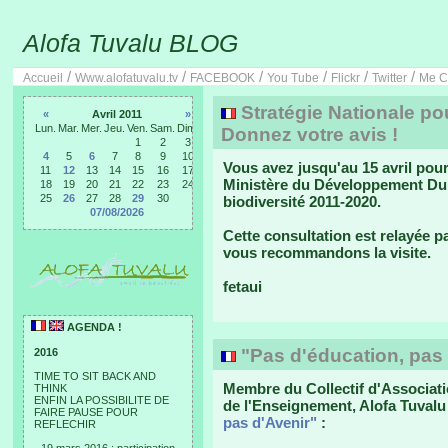
Alofa Tuvalu BLOG
/
/
/
/
/
/
Accueil
Www.alofatuvalu.tv
FACEBOOK
You Tube
Flickr
Twitter
Me C
Stratégie Nationale pou
«
Avril 2011
»
Lun.
Mar.
Mer.
Jeu.
Ven.
Sam.
Dim.
Donnez votre avis !
1
2
3
4
5
6
7
8
9
10
Vous avez jusqu'au 15 avril pour
11
12
13
14
15
16
17
Ministère du Développement Dura
18
19
20
21
22
23
24
25
26
27
28
29
30
biodiversité 2011-2020.
07/08/2026
Cette consultation est relayée p
vous recommandons la visite.
fetaui
AGENDA !
"Pas d'éducation, pas 
2016
TIME TO SIT BACK AND
Membre du Collectif d'Associatio
THINK
ENFIN LA POSSIBILITE DE
de l'Enseignement, Alofa Tuval
FAIRE PAUSE POUR
pas d'Avenir"
:
REFLECHIR