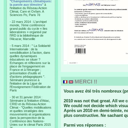
"Changements climatiques:
la parole aux témoins"
à
l'initiative du Réseau Action
Climat, Care et Oxfam. A
Sciences Po, Paris 7è
- 22 mars 2014 : L'archipel
monde, 7ème conférence
grand public du cycle « Iles
laboratoires » organisé par
l'IRD à la bibliothèque de
l’Alcazar, Marseille
- 5 mars 2014 : " La Solidarité
Internationale : de la
sensibilisation à l'action, dans
quelles dynamiques
éducatives se situer ?
Echanges et réflexions sur la
place de l'engagement en
France et à l'étranger ;
présentation d'outils et
d'actions pédagogiques ".
Séminaire jeunesse à
MERCI !!
l'initiative de la Ligue de
l'Enseignement Fédération de
Paris
Vous avez été très nombreux (pr
- 30 et 31 janvier 2014 :
2010 was not that great. All we 
Séminaire à l'initiative d'Attac,
CRID et du Réseau Action
We could not decide which visua
Climat - "Quelles mobilisations
Après un 2010 en demi-teinte, 
et quelles stratégies des
mouvements et organisations
plus constructive. Ne sachant qu
dans la perspective de la
Conférence des Nations-
Parmi vos réponses :
Unies sur le climat Paris 2015