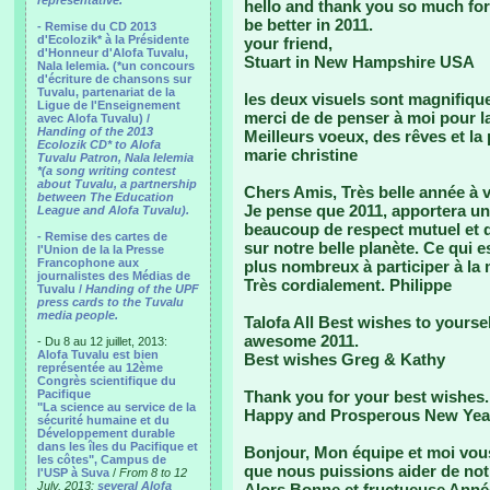
representative.
hello and thank you so much for t
be better in 2011.
- Remise du CD 2013
d'Ecolozik* à la Présidente
your friend,
d'Honneur d'Alofa Tuvalu,
Stuart in New Hampshire USA
Nala Ielemia. (*un concours
d'écriture de chansons sur
Tuvalu, partenariat de la
les deux visuels sont magnifique
Ligue de l'Enseignement
merci de de penser à moi pour l
avec Alofa Tuvalu) /
Handing of the 2013
Meilleurs voeux, des rêves et la 
Ecolozik CD* to Alofa
marie christine
Tuvalu Patron, Nala Ielemia
*(a song writing contest
about Tuvalu, a partnership
Chers Amis, Très belle année à 
between The Education
Je pense que 2011, apportera un
League and Alofa Tuvalu).
beaucoup de respect mutuel et d
- Remise des cartes de
sur notre belle planète. Ce qui 
l'Union de la la Presse
Francophone aux
plus nombreux à participer à la
journalistes des Médias de
Très cordialement. Philippe
Tuvalu /
Handing of the UPF
press cards to the Tuvalu
media people.
Talofa All Best wishes to yourse
awesome 2011.
- Du 8 au 12 juillet, 2013:
Alofa Tuvalu est bien
Best wishes Greg & Kathy
représentée au 12ème
Congrès scientifique du
Pacifique
Thank you for your best wishes. M
"La science au service de la
Happy and Prosperous New Yea
sécurité humaine et du
Développement durable
dans les îles du Pacifique et
Bonjour, Mon équipe et moi vous
les côtes", Campus de
que nous puissions aider de notr
l'USP à Suva
/
From 8 to 12
July, 2013:
several Alofa
Alors Bonne et fructueuse Année