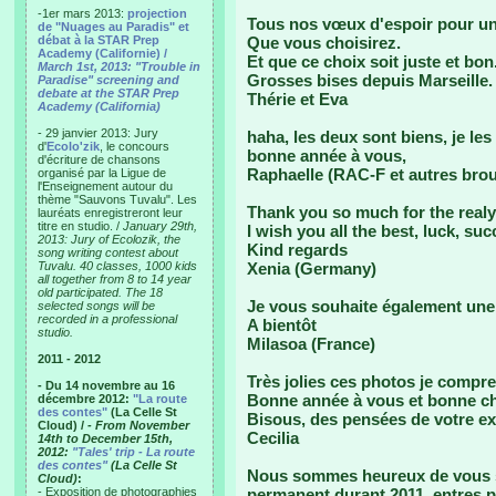
-1er mars 2013:
projection
Tous nos vœux d'espoir pour un 
de "Nuages au Paradis" et
débat à la STAR Prep
Que vous choisirez.
Academy (Californie) /
Et que ce choix soit juste et bon
March 1st, 2013: "Trouble in
Grosses bises depuis Marseille.
Paradise" screening and
debate at the STAR Prep
Thérie et Eva
Academy (California)
- 29 janvier 2013: Jury
haha, les deux sont biens, je les
d'
Ecolo'zik
, le concours
bonne année à vous,
d'écriture de chansons
Raphaelle (RAC-F et autres brout
organisé par la Ligue de
l'Enseignement autour du
thème "Sauvons Tuvalu". Les
Thank you so much for the realy
lauréats enregistreront leur
titre en studio. /
January 29th,
I wish you all the best, luck, su
2013: Jury of Ecolozik, the
Kind regards
song writing contest about
Tuvalu. 40 classes, 1000 kids
Xenia (Germany)
all together from 8 to 14 year
old participated. The 18
Je vous souhaite également une 
selected songs will be
recorded in a professional
A bientôt
studio.
Milasoa (France)
2011 - 2012
Très jolies ces photos je compre
- Du 14 novembre au 16
Bonne année à vous et bonne c
décembre 2012:
"La route
des contes"
(La Celle St
Bisous, des pensées de votre ex 
Cloud) /
- From November
Cecilia
14th to December 15th,
2012:
"Tales' trip - La route
des contes"
(La Celle St
Nous sommes heureux de vous s
Cloud)
:
- Exposition de photographies
permanent durant 2011, entres pe