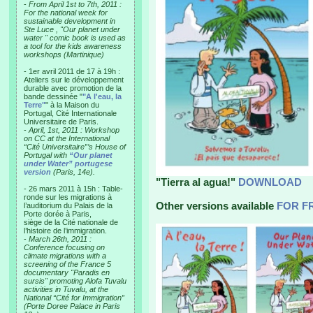
-
From April 1st to 7th, 2011 :
For the national week for
sustainable development in
Ste Luce , "Our planet under
water " comic book is used as
a tool for the kids awareness
workshops (Martinique)
- 1er avril 2011 de 17 à 19h :
Ateliers sur le développement
durable avec promotion de la
bande dessinée "
"A l'eau, la
Terre"
" à la Maison du
Portugal, Cité Internationale
Universitaire de Paris.
-
April, 1st, 2011 : Workshop
on CC at the International
“Cité Universitaire”’s House of
Portugal with
“Our planet
under Water” portugese
version
(Paris, 14e).
"Tierra al agua!"
DOWNLOAD
- 26 mars 2011 à 15h : Table-
ronde sur les migrations à
Other versions available
FOR F
l’auditorium du Palais de la
Porte dorée à Paris,
siège de la Cité nationale de
l’histoire de l’immigration.
-
March 26th, 2011 :
Conference focusing on
climate migrations with a
screening of the France 5
documentary "Paradis en
sursis" promoting Alofa Tuvalu
activities in Tuvalu, at the
National “Cité for Immigration”
(Porte Doree Palace in Paris