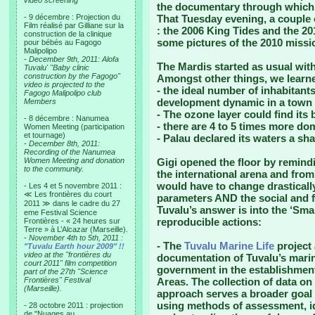
video screening
the documentary through which 
- 9 décembre : Projection du
That Tuesday evening, a couple 
Film réalisé par Gilliane sur la
: the 2006 King Tides and the 20
construction de la clinique
some pictures of the 2010 missi
pour bébés au Fagogo
Malipolipo
-
December 9th, 2011: Alofa
The Mardis started as usual with
Tuvalu' "Baby clinic
construction by the Fagogo"
Amongst other things, we learne
video is projected to the
- the ideal number of inhabitants
Fagogo Malipolipo club
development dynamic in a town i
Members
- The ozone layer could find its
- 8 décembre : Nanumea
- there are 4 to 5 times more dom
Women Meeting (participation
et tournage)
- Palau declared its waters a sh
-
December 8th, 2011:
Recording of the Nanumea
Women Meeting and donation
Gigi opened the floor by remind
to the community.
the international arena and from
would have to change drasticall
- Les 4 et 5 novembre 2011 :
≪ Les frontières du court
parameters AND the social and fi
2011 ≫ dans le cadre du 27
Tuvalu’s answer is into the ‘Smal
eme Festival Science
reproducible actions:
Frontières - « 24 heures sur
Terre » à L’Alcazar (Marseille).
-
November 4th to 5th, 2011 :
- The
Tuvalu Marine Life
project 
"Tuvalu Earth hour 2009" !!
video at the "frontières du
documentation of Tuvalu’s marin
court 2011" film competition
government in the establishme
part of the 27th "Science
Frontières" Festival
Areas. The collection of data on
(Marseille).
approach serves a broader goal o
using methods of assessment, id
- 28 octobre 2011 : projection
de "Nuages au