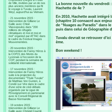
Empreintes d’Argos à l’Hotel
de Ville, invitées par un de nos
La bonne nouvelle du vendredi 
plus anciens membres qui fit
Hachette de 4e ?
le voyage à Tuvalu, Laurent
Weyl, aujourd’hui au Vietnam.
En 2010, Hachette avait intégré l
- 21 novembre 2015 :
(chapitre 10 consacré aux enjeu
Intervention de Gilliane Le
Gallic avec Chloé
de “Nuages au Paradis” dans le
Vlassopoulos dans "200
puis dans celui de Géographie d
millions de réfugiés
climatiques et moi et moi et
moi" organisé par ATTAC dans
Tuvalu devrait se retrouver d’i
le cadre du Festival Images
ème.
Mouvementées.
- 20 novembre 2015 :
Bon weekend !
Intervention de Fanny Héros à
la COP21 des Monts du
Lyonnais à l'occasion de la
COP, pendant la semaine de
solidarité internationale.
- 17 novembre 2015 :
Intervention de Fanny Héros
suite à la projection du
documentaire "Thule Tuvalu"
de Matthias Von Gunten, à
Condé-sur-Vire dans le cadre
d'une série de ciné-débats
organisés par la Ligue de
l'Enseignement en partenariat
avec le Conseil Régional de
Basse-Normandie.
- 19 octobre 2015 :
Intervention de Gilliane Le
Gallic avec Christel Cournil,