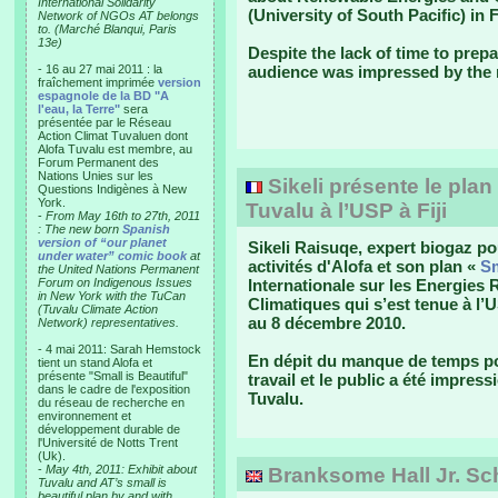
International Solidarity
(University of South Pacific) in 
Network of NGOs AT belongs
to. (Marché Blanqui, Paris
13e)
Despite the lack of time to prepa
- 16 au 27 mai 2011 : la
audience was impressed by the 
fraîchement imprimée
version
espagnole de la BD "A
l'eau, la Terre"
sera
présentée par le Réseau
Action Climat Tuvaluen dont
Alofa Tuvalu est membre, au
Forum Permanent des
Nations Unies sur les
Sikeli présente le plan 
Questions Indigènes à New
York.
Tuvalu à l’USP à Fiji
-
From May 16th to 27th, 2011
: The new born
Spanish
version of “our planet
Sikeli Raisuqe, expert biogaz po
under water” comic book
at
activités d'Alofa et son plan «
Sm
the United Nations Permanent
Forum on Indigenous Issues
Internationale sur les Energies
in New York with the TuCan
Climatiques qui s’est tenue à l’U
(Tuvalu Climate Action
au 8 décembre 2010.
Network) representatives.
- 4 mai 2011: Sarah Hemstock
En dépit du manque de temps pour
tient un stand Alofa et
présente "Small is Beautiful"
travail et le public a été impres
dans le cadre de l'exposition
Tuvalu.
du réseau de recherche en
environnement et
développement durable de
l'Université de Notts Trent
(Uk).
-
May 4th, 2011: Exhibit about
Branksome Hall Jr. Sch
Tuvalu and AT’s small is
beautiful plan by and with