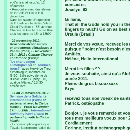
et d’artisanat jusqu’au 12
consacrer.
décembre.
Jocelyn, 93
- Rencontre avec des élèves
de la Celle St Cloud le 5
décembre
Gilliane,
Dans les salons d’exposition
de l’Hôtel de ville de la Celle St
That all the Gods hold you in the
Cloud (Yvelines) - 8E, avenue
fingers to much! Go on as best 
Charles de Gaulle. Entrée libre
Ursula (Brasil)
tous les jours de 15h à 18h00.
- 29 novembre 2012 :
Merci de vos vœux, recevez les n
Rencontre-débat sur les
changements climatiques à
puisque “point n’est besoin d’es
Pantin (Paris) /
- November
Amitiés.
29th, 2012 : Climate Change
conference (Paris)
:
Hélène, Helio International
"Le changement
climatique: où en sommes-
Merci les filles ^^
nous?"
avec Hervé Le Treut,
climatologue, membre du
Je vous souhaite, ainsi qu'a Alo
GIEC. Salle polyvalente de
année 2011.
l’Ecole Saint-Exupéry - 40,
quai de l’Aisne. A 18h30,
Pleins de gros bisouxxxxx
entrée libre.
Krys
- 17 au 25 novembre 2012 :
Semaine de la Solidarité
recevez tous nos voeux de santé
Internationale (Paris)
en
Patrick, ostéopathe
partenariat avec la Cie Le
Makila /
- From November
17th to 25th :
International
Bonjour, je vous remercie et vo
Solidarity Week (Paris)
in
partnership with la Cie Le
tous mes meilleurs voeux pour 
Makila
:
Cordialement
- Exposition photographique :
Corinne, Institut océanographiq
Tuvalu, la première nation du