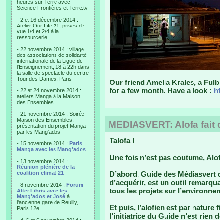
heures sur Terre avec
Science Frontières et Terre.tv
- 2 et 16 décembre 2014 :
Atelier Our Life 21, prises de
vue 1/4 et 2/4 à la
ressourcerie
- 22 novembre 2014 : village
des associations de solidarité
internationale de la Ligue de
l'Enseignement, 18 à 22h dans
la salle de spectacle du centre
Tour des Dames, Paris
Our friend Amelia Krales, a Fulb
for a few month. Have a look :
h
- 22 et 24 novembre 2014 :
ateliers Manga à la Maison
des Ensembles
- 21 novembre 2014 : Soirée
Maison des Ensembles,
MEDIASVERT: Alofa fait d
présentation du projet Manga
par les Mang'ados
Talofa !
- 15 novembre 2014 :
Paris
Manga avec les Mang'ados
Une fois n’est pas coutume, Alofa
- 13 novembre 2014 :
Réunion plénière de la
coalition climat 21
D’abord,
Guide des Médiasvert
q
d’acquérir, est un outil remarqua
- 8 novembre 2014 :
Forum
tous les projets sur l’environne
Alter Libris avec les
Mang'ados et José
à
l'ancienne gare de Reuilly,
Et puis, l’alofien est par nature
Paris 12e
l’initiatrice du
Guide
n’est rien d