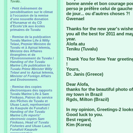
Tuvalu..
bonne année et bon courage pou
perso je préfère celui de gauche 
-
Petit événement de
sensibilisation sur le climat
de jour... ou d'autres choses ?!
à l'occasion de la remise
Gwenael
d'une nouvelle donation
d'Hunamar et du CD
d'Ecolo'zik aux écoles
Thanks for the new year's wishes
primaires de Tuvalu
you all the best for 2011 and ma
-
Remise de la publication
year.
Tuvalu Marine Life à Willy
Alofa atu
Telavi, Premier Ministre de
Tuvalu et à Apisai Ielemia,
Teniku (Tuvalu)
Ministre des Affaires
étrangères et de
l'Environnement de Tuvalu /
Thank You for New Year greetin
Handing of the Tuvalu
!
Marine Life publication to
Yours,
Tuvalu Prime Minister Willy
Telavi and to Apisai Ielemia,
Dr. Janis (Greece)
Minister of Foreign Affairs
and Environment.
Dear Alofa,
- Remise des copies
thanks for the beautiful photo o
électroniques des rapports
my town in Brazil
Tuvalu Marine Life à Sam
Finikaso, Patron du service
Rgds, Milton (Brazil)
des Pêches de Tuvalu et
Uluao Lauti, représentant
du Kaupule de Funafuti /
In my opinion, Greetings-2 looks
Handing of the Tuvalu
Good luck to you.
Marine Life reports’
electronic copies Sam
Best regard,
Finikaso, Head of Tuvalu
Kim (Korea)
Fisheries and Uluao Lauti,
Funafuti Kaupule