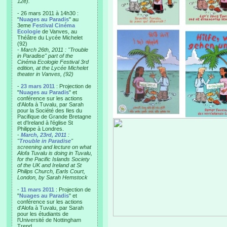
12e).
- 26 mars 2011 à 14h30 :
"
Nuages au Paradis
" au
3eme
Festival Cinéma
Ecologie
de Vanves, au
Théâtre du Lycée Michelet
(92)
-
March 26th, 2011 : "Trouble
in Paradise" part of the
Cinéma Ecologie Festival 3rd
edition, at the Lycée Michelet
theater in Vanves, (92)
-
23 mars 2011
: Projection de
"
Nuages au Paradis
" et
conférence sur les actions
d'Alofa à Tuvalu, par Sarah
pour la Société des Iles du
Pacifique de Grande Bretagne
et d'Ireland à l'église St
Philippe à Londres.
-
March, 23rd, 2011
:
"
Trouble in Paradise
"
screening and lecture on what
Alofa Tuvalu is doing in Tuvalu,
for the Pacific Islands Society
of the UK and Ireland at St
Philips Church, Earls Court,
London, by Sarah Hemstock
-
11 mars 2011
: Projection de
"
Nuages au Paradis
" et
conférence sur les actions
d'Alofa à Tuvalu, par Sarah
pour les étudiants de
l'Université de Nottingham
Trend