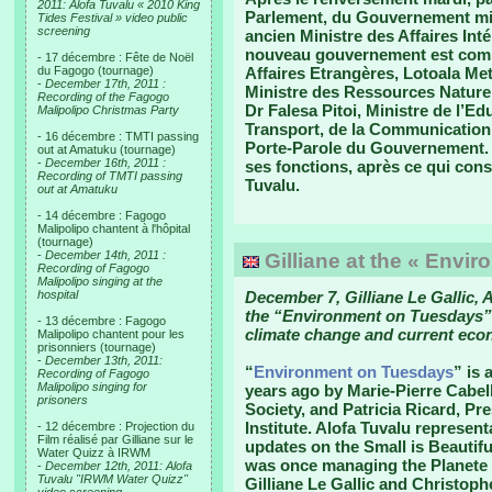
2011: Alofa Tuvalu « 2010 King
Parlement, du Gouvernement mis 
Tides Festival » video public
screening
ancien Ministre des Affaires Int
nouveau gouvernement est compo
- 17 décembre : Fête de Noël
du Fagogo (tournage)
Affaires Etrangères, Lotoala Meti
-
December 17th, 2011 :
Ministre des Ressources Naturel
Recording of the Fagogo
Dr Falesa Pitoi, Ministre de l’E
Malipolipo Christmas Party
Transport, de la Communication 
- 16 décembre : TMTI passing
Porte-Parole du Gouvernement. 
out at Amatuku (tournage)
-
December 16th, 2011 :
ses fonctions, après ce qui const
Recording of TMTI passing
Tuvalu.
out at Amatuku
- 14 décembre : Fagogo
Malipolipo chantent à l'hôpital
(tournage)
-
December 14th, 2011 :
Gilliane at the « Envi
Recording of Fagogo
Malipolipo singing at the
hospital
December 7, Gilliane Le Gallic, A
the “Environment on Tuesdays” 
- 13 décembre : Fagogo
climate change and current eco
Malipolipo chantent pour les
prisonniers (tournage)
-
December 13th, 2011:
“
Environment on Tuesdays
” is 
Recording of Fagogo
Malipolipo singing for
years ago by Marie-Pierre Cabel
prisoners
Society, and Patricia Ricard, P
Institute. Alofa Tuvalu represent
- 12 décembre : Projection du
Film réalisé par Gilliane sur le
updates on the Small is Beautif
Water Quizz à IRWM
was once managing the Planete 
-
December 12th, 2011: Alofa
Tuvalu "IRWM Water Quizz"
Gilliane Le Gallic and Christop