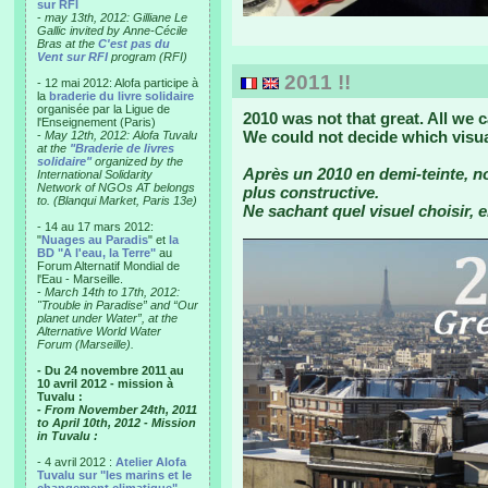
sur RFI
-
may 13th, 2012: Gilliane Le
Gallic invited by Anne-Cécile
Bras at the
C'est pas du
Vent sur RFI
program (RFI)
2011 !!
- 12 mai 2012: Alofa participe à
la
braderie du livre solidaire
organisée par la Ligue de
2010 was not that great. All we 
l'Enseignement (Paris)
We could not decide which visua
-
May 12th, 2012: Alofa Tuvalu
at the
"Braderie de livres
solidaire"
organized by the
Après un 2010 en demi-teinte, 
International Solidarity
Network of NGOs AT belongs
plus constructive.
to. (Blanqui Market, Paris 13e)
Ne sachant quel visuel choisir, e
- 14 au 17 mars 2012:
"
Nuages au Paradis
" et
la
BD "A l'eau, la Terre"
au
Forum Alternatif Mondial de
l'Eau - Marseille.
-
March 14th to 17th, 2012:
"Trouble in Paradise” and “Our
planet under Water”, at the
Alternative World Water
Forum (Marseille).
- Du 24 novembre 2011 au
10 avril 2012 - mission à
Tuvalu :
- From November 24th, 2011
to April 10th, 2012 - Mission
in Tuvalu :
- 4 avril 2012 :
Atelier Alofa
Tuvalu sur "les marins et le