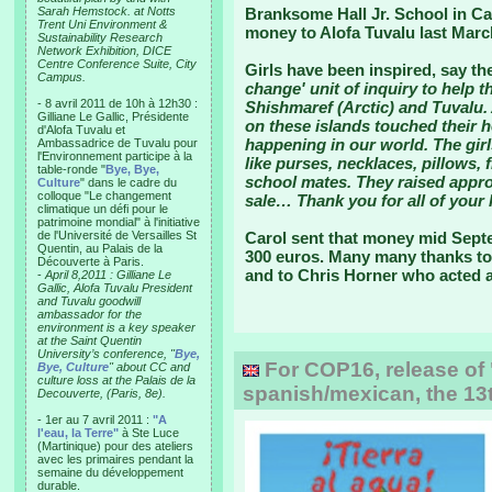
Sarah Hemstock. at Notts
Branksome Hall Jr. School in Ca
Trent Uni Environment &
money to Alofa Tuvalu last Marc
Sustainability Research
Network Exhibition, DICE
Centre Conference Suite, City
Girls have been inspired, say th
Campus.
change' unit of inquiry to help t
- 8 avril 2011 de 10h à 12h30 :
Shishmaref (Arctic) and Tuvalu. 
Gilliane Le Gallic, Présidente
on these islands touched their 
d'Alofa Tuvalu et
happening in our world. The girl
Ambassadrice de Tuvalu pour
l'Environnement participe à la
like purses, necklaces, pillows, f
table-ronde "
Bye, Bye,
school mates. They raised appro
Culture
" dans le cadre du
colloque "Le changement
sale… Thank you for all of your 
climatique un défi pour le
patrimoine mondial" à l'initiative
de l'Université de Versailles St
Carol sent that money mid Sept
Quentin, au Palais de la
300 euros. Many many thanks to
Découverte à Paris.
and to Chris Horner who acted a
-
April 8,2011 : Gilliane Le
Gallic, Alofa Tuvalu President
and Tuvalu goodwill
ambassador for the
environment is a key speaker
at the Saint Quentin
University’s conference, "
Bye,
For COP16, release of 
Bye, Culture
" about CC and
culture loss at the Palais de la
spanish/mexican, the 13t
Decouverte, (Paris, 8e).
- 1er au 7 avril 2011 :
"A
l'eau, la Terre"
à Ste Luce
(Martinique) pour des ateliers
avec les primaires pendant la
semaine du développement
durable.