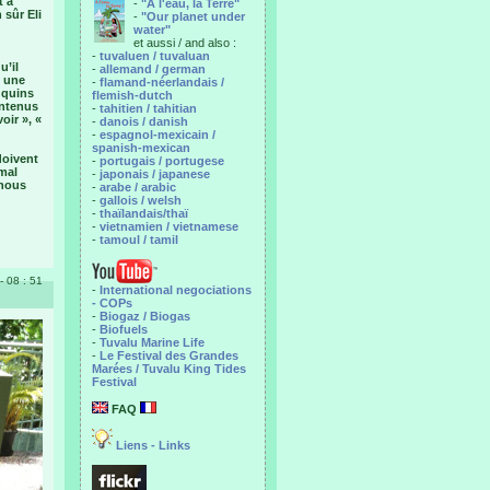
t à
-
"A l'eau, la Terre"
 sûr Eli
-
"Our planet under
water"
et aussi / and also :
-
tuvaluen / tuvaluan
u’il
-
allemand / german
t une
-
flamand-néerlandais /
uquins
flemish-dutch
ontenus
-
tahitien / tahitian
oir », «
-
danois / danish
-
espagnol-mexicain /
spanish-mexican
doivent
-
portugais / portugese
 mal
-
japonais / japanese
 nous
-
arabe / arabic
-
gallois / welsh
-
thaïlandais/thaï
-
vietnamien / vietnamese
-
tamoul / tamil
- 08 : 51
-
International negociations
- COPs
-
Biogaz / Biogas
-
Biofuels
-
Tuvalu Marine Life
-
Le Festival des Grandes
Marées / Tuvalu King Tides
Festival
FAQ
Liens - Links