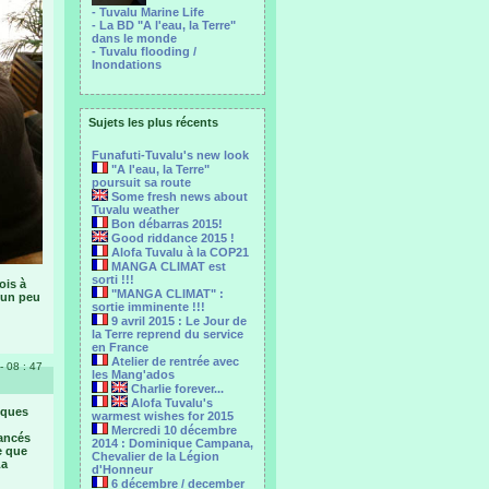
- Tuvalu Marine Life
- La BD "A l'eau, la Terre"
dans le monde
- Tuvalu flooding /
Inondations
Sujets les plus récents
Funafuti-Tuvalu's new look
"A l'eau, la Terre"
poursuit sa route
Some fresh news about
Tuvalu weather
Bon débarras 2015!
Good riddance 2015 !
Alofa Tuvalu à la COP21
MANGA CLIMAT est
sorti !!!
ois à
"MANGA CLIMAT" :
t un peu
sortie imminente !!!
9 avril 2015 : Le Jour de
la Terre reprend du service
en France
Atelier de rentrée avec
- 08 : 47
les Mang'ados
Charlie forever...
Alofa Tuvalu's
lques
warmest wishes for 2015
Mercredi 10 décembre
vancés
2014 : Dominique Campana,
e que
Chevalier de la Légion
La
d'Honneur
6 décembre / december