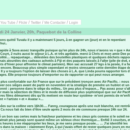
/
/
/
/
/
You Tube
Flickr
Twitter
Me Contacter
Login
i 24 Janvier, 20h, Paquebot de la Colline
ns quitté Tuvalu il y a maintenant 5 jours, à en gagner un (jour) et en le reperdant
hui..
rapide à Suva assez tranquille puisque qu’en plus de 24h, nous n’avons vu « que » An
ourt, 2 nuits aussi le séjour à L.A. et très agréable. merci à Chris et mon amie Dee p
bilité… repaquetage… délestées des bouteilles plastiques et quelques déchets rappo
ais alourdies des cadeaux achetés à Fiji et des paquets laissés à l’aller (pile de dvd, 
s d’hiver pour affronter le climat parisien). Mon sac accusait 27 kgs à la pesée, il a fa
r encore. Beaucoup plus simple cependant et moins stressante cette dernière étape d
Il y a toujours l’option de laisser des choses à L.A. que Linda pourra rapporter lors 
ges. Elle propose toujours d’emporter ou de rapporter ce qui peut nous arranger.
 plus confortable sur Air France que sur le précédent tronçon avec Air Pacific. : nous
ver nos sièges avant de partir en novembre et la stratégie de prendre un hublot et un
ionné : personne dans le siège du milieu.. Un peu plus d’espace… Pas assez pour s’al
r mais la sélection de films et le mode de diffusion plus sophistiqué que sur Air Paci
res films démarrent dès qu’ils mettent en route leur système- m’ont permis de m’enfil
nt « l’artiste » et « Avatar »…
es sur la colline vers 16h30…. Fanny, courageuse après une nuit blanche, est rentré
 Ca nous fait du bien d’être seule après 2 mois de vie commune presque 24h sur 24.
é un bon sas certes mais la fraicheur parisienne et les cieux gris comme si le soleil ne
aitrait plus jamais sont quand même un sérieux choc thermique… Enfilé 3 couches, e
 heures à me réapproprier les lieux, je me sens presque posée… … J’ai identifié les
 dans la maison : clairement Evye, à qui j’avais offert de rester quelques jours en m