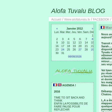
Alofa Tuvalu BLOG
/
/
Accueil
Www.alofatuvalu.tv
FACEBOOK
Mard
«
Janvier 2012
»
Lun.
Mar.
Mer.
Jeu.
Ven.
Sam.
Dim.
Nous avo
1
aujourd’
2
3
4
5
6
7
8
9
10
11
12
13
14
15
Transit 
16
17
18
19
20
21
22
Sarah… C
disponi
23
24
25
26
27
28
29
Tuvalu m
30
31
vêtement
08/08/2026
déleste
retour… 
ses voya
Vol bien
pu réser
a fonct
et dormi
les maig
AGENDA !
films do
Débarqué
2016
Chatou.
TIME TO SIT BACK AND
L.A a ét
THINK
réappar
ENFIN LA POSSIBILITE DE
quelques
FAIRE PAUSE POUR
passages
REFLECHIR