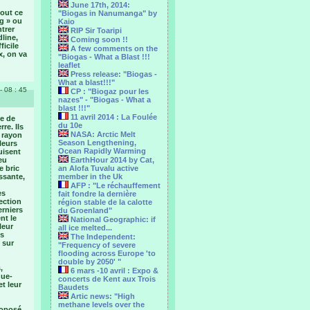
June 17th, 2014:
tout ce
"Biogas in Nanumanga" by
og » ou
Kaio
ntrer
RIP Sir Toaripi
dline,
Coming soon !!
ficile
A few comments on the
x, on va
"Biogas - What a Blast !!!
leaflet
Press release: "Biogas -
What a blast!!!"
- 08 : 45
CP : "Biogaz pour les
nazes" - "Biogas - What a
blast !!!"
11 avril 2014 : La Foulée
le de
du 10e
re. Ils
NASA: Arctic Melt
e rayon
Season Lengthening,
leurs
Ocean Rapidly Warming
uisent
eu
EarthHour 2014 by Cat,
e bric
an Alofa Tuvalu active
ssante,
member in the Uk
AFP : "Le réchauffement
es
fait fondre la dernière
ection
région stable de la calotte
erniers
du Groenland"
nt le
National Geographic: if
leur
all ice melted...
us
The Independent:
 sur
"Frequency of severe
flooding across Europe 'to
double by 2050' "
,
6 mars -10 avril : Expo &
que-
concerts de Kent aux Trois
et leur
Baudets
Artic news: "High
methane levels over the
roposé