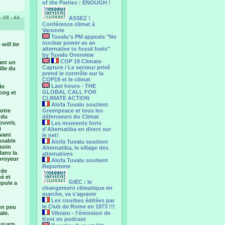
of the Parties : ENOUGH !
- 08 : 44
ASSEZ !
Conférence climat à
Varsovie
Tuvalu's PM appeals "No
nuclear power as an
 will be
alternative to fossil fuels"
by Tuvalu Overview
COP 19 Climate
vant un
Capture / Le secteur privé
ille du
prend le contrôle sur la
COP19 et le climat
Last hours - THE
de
GLOBAL CALL FOR
Fong et
CLIMATE ACTION
Alofa Tuvalu soutient
otre
Greenpeace et tous les
 du
défenseurs du Climat
uvrir,
Les moments forts
i
d'Alternatiba en direct sur
avant
le net!
onsable
Alofa Tuvalu soutient
esoin
Alternatiba, le village des
dans la
alternatives
broyeur
Alofa Tuvalu soutient
Reporterre
 de
né et
GIEC : le
upule a
changement climatique en
marche, va s'agraver
Les courbes éditées par
le Club de Rome en 1973 !!!
 un peu
ale.
Vibrato - l'émission de
Kent en podcast