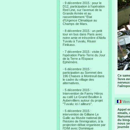
- 9 décembre 2015 : pour le
D12, participation à l’opération
Red Line, sur l’avenue de la
Grande Armée et au
rassemblement “Etat
d’Urgence Climatique au
Champs de Mars.
- 8 décembre 2015 : un petit
tour en bus dans Paris avec
notre amie et trésorière d’Alofa
Tuvalu à Tuvalu, Risasi
Finikaso.
- 7 décembre 2015 : visite à
l’opération Paris-Terre du Jour
de la Terre a l’Espace
Ephémère.
- 6 décembre 2015 :
participation au Sommet des
Ce same
196 Chaises à Montreuil dans
Suva ava
le cadre du village des
nerveux
alternatives.
l’aéropor
- 5 décembre 2015 :
Intervention de Fanny Héros
au café Le Grand Bouillon à
Aubervilliers autour du projet
Vend
"Tuvalu: ici / ailleurs".
Appel e
- 5 décembre 2015 :
emails,
intervention de Gilliane Le
Nanumea
Gallic au Musée national de
du bioga
l’histoire de l’immigration, à la
nous ser
projection-débat organisee par
journée
l’OIM avec Dominique