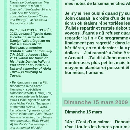
Nausicaa-Boulogne sur Mer
mes notes de la semaine chez Al
sur le thème "Océan et
Energie". /
September 16 and
Je n’y ai rien oublié quand j’y s
17th: Sea for Society
consultation forum - "Ocean
John cassait la croûte d’un de 
and Energy" - at Nausicaa-
écran où étaient répertoriées les
Boulogne sur Mer.
J’allais repartir et restais deb
Du 7 juillet 2013 au 13 août,
voyons. J’aurais dû refuser qua
2013, voyage à Tuvalu dans
le cadre de sa thèse de
regarder la fin « Ce programme de
Damien Vallot, étudiant en
finalement pas regretté : dans l
PhD à l'Université de
héritières, en tout dernier : la «
Bordeaux et membre
d'Alofa Tuvalu : /
From July
dollars… J’ai raconté à John Arci
7th, 2013 to August 13th,
» Arnaud… J’ai dit à John mon sc
2013, within the frame of
his thesis Damien Vallot, a
nombreuses plus petites mais to
Phd student at Bordeaux
moyenne planétaire) puissent êt
Uni and a member of Alofa
honnêtes, humains.
Tuvalu is traveling to
Tuvalu:
- Pendant son transit à Fiji :
rencontres avec Sarah
Hemstock, spécialiste
biomasse d’Alofa Tuvalu, Teu,
représentante sur le biogaz,
Eliala Fihaki, Agent de liaison
Dimanche 15 mars 2009
pour Alpha Pacific Navigation
et membre d’Alofa.. /
While
transiting in Fiji: meetings with
Dimanche 15 mars
Sarah Hemstock, Alofa Tuvalu
biomass scientist, Teu, biogas
representative, Eliala Fihaki,
14h : C’est d’un calme… Debout à
Alpha Pacific Liaison agent
réveil toutes les heures pour m’a
and a member of Alofa