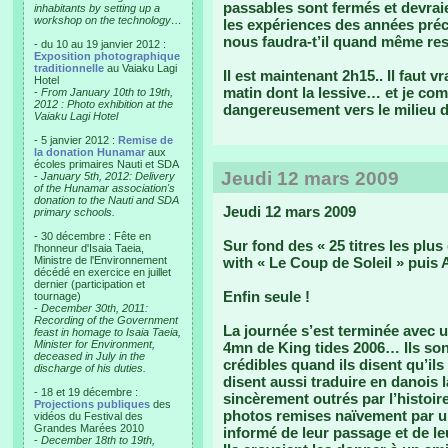
passables sont fermés et devrai
inhabitants by setting up a
workshop on the technology…
les expériences des années préc
nous faudra-t’il quand même r
- du 10 au 19 janvier 2012 :
Exposition photographique
traditionnelle
au Vaiaku Lagi
Il est maintenant 2h15.. Il faut 
Hotel
matin dont la lessive… et je co
-
From January 10th to 19th,
2012 : Photo exhibition at the
dangereusement vers le milieu de
Vaiaku Lagi Hotel
- 5 janvier 2012 :
Remise de
la donation Hunamar
aux
écoles primaires Nauti et SDA
Jeudi 12 mars 2009
-
January 5th, 2012: Delivery
of the Hunamar association's
donation to the Nauti and SDA
Jeudi 12 mars 2009
primary schools.
- 30 décembre : Fête en
Sur fond des « 25 titres les plu
l'honneur d'Isaia Taeia,
Ministre de l'Environnement
with « Le Coup de Soleil » puis 
décédé en exercice en juillet
dernier (participation et
Enfin seule !
tournage)
-
December 30th, 2011:
Recording of the Government
La journée s’est terminée avec 
feast in homage to Isaia Taeia,
Minister for Environment,
4mn de King tides 2006… Ils so
deceased in July in the
crédibles quand ils disent qu’ils
discharge of his duties.
disent aussi traduire en danois 
- 18 et 19 décembre :
sincèrement outrés par l’histoire 
Projections publiques
des
photos remises naïvement par u
vidéos du Festival des
Grandes Marées 2010
informé de leur passage et de le
-
December 18th to 19th,