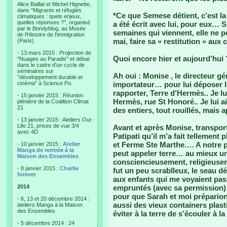
Alice Baillat et Michel Hignette,
dans "Migrants et réfugiés
*Ce que Semese détient, c’est la
climatiques : quels enjeux,
quelles réponses ?", organisé
a été écrit avec lui, pour eux… S
par le Bondyblog, au Musée
semaines qui viennent, elle ne 
de l'Histoire de l'immigration
mai, faire sa « restitution » a
(Paris)
- 13 mars 2015 : Projection de
Quoi encore hier et aujourd’hui 
"Nuages au Paradis" et débat
dans le cadre d'un cycle de
séminaires sur
Ah oui : Monise , le directeur gé
"développement durable et
cinéma" à Science Po.
importateur… pour lui déposer l
rapporter, Terre d’Hermès.. Je lu
- 15 janvier 2015 : Réunion
Hermès, rue St Honoré.. Je lui a
plénière de la Coalition Climat
21
des entiers, tout rouillés, mais 
- 13 janvier 2015 : Ateliers Our
Life 21, prises de vue 3/4
Avant et après Monise, transport
avec 4D
Patipati qu’il m’a fait tellement 
et Ferme Ste Marthe…. A notre 
- 10 janvier 2015 :
Atelier
Manga de rentrée à la
peut appeler terre… au mieux un
Maison des Ensembles
consciencieusement, religieuse
- 8 janvier 2015 :
Charlie
fut un peu scrablleux, le seau dé
forever
aux enfants qui me voyaient pa
2014
empruntés (avec sa permission) da
pour que Sarah et moi préparion
- 6, 13 et 20 décembre 2014 :
aussi des vieux containers plas
ateliers Manga à la Maison
des Ensembles
éviter à la terre de s’écouler à l
- 5 décembre 2014 : 24