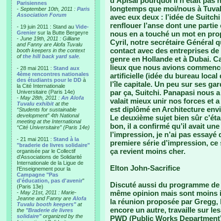
d’Apisai pourquoi il n’était pa
Parisiennes
longtemps que moi/nous à Tuvalu
-
September 10th, 2011 :
Paris
Association Forum
avec eux deux : l’idée de Suitchi
renflouer l’anse dont une partie 
- 19 juin 2011 : Stand au
Vide-
Grenier
sur la Butte Bergeyre
nous en a touché un mot en pro
-
June 19th, 2011 : Gilliane
Cyril, notre secrétaire Général qu
and Fanny are Alofa Tuvalu
contact avec des entreprises de
booth keepers in the context
of
the hill back yard sale
.
genre en Hollande et à Dubai. C
lieux que nous avions commencé
- 28 mai 2011 :
Stand aux
4ème rencontres nationales
artificielle (idée du bureau loca
des étudiants pour le DD
à
l’île capitale. Un peu sur ses g
la Cité Internationale
par ça, Suitchi. Panapasi nous a 
Universitaire (Paris 14e)
-
May 28th, 2011 :
An Alofa
valait mieux unir nos forces et a
Tuvalu exhibit
at the
est diplômé en Architecture env
“Students for sustainable
development” 4th National
Le deuxième sujet bien sûr c’éta
meeting at the International
bon, il a confirmé qu’il avait une
“Cité Universitaire” (Paris 14e)
l’impression, je n’ai pas essayé
- 21 mai 2011 :
Stand à la
premiere série d’impression, ce s
"braderie de livres solidaire"
ça revient moins cher.
organisée par le Collectif
d'Associations de Solidarité
Internationale de la Ligue de
Elton John-Sacrifice
l'Enseignement pour la
Campagne "Pas
d'éducation, pas d'avenir
"
Discuté aussi du programme de g
(Paris 13e)
même opinion mais sont moins in
-
May 21st, 2011 : Marie-
Jeanne and Fanny are
Alofa
la réunion proposée par Gregg, l
Tuvalu booth keepers"
at
encore un autre, travaille sur l
the
"Braderie de livres
solidaire"
organized by the
PWD (Public Works Department)…