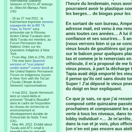
International Solidarity
l’heure du lendemain, nous avon
Network of NGOs AT belongs
to. (Marché Blanqui, Paris
pourraient avoir le plastique c
13e)
les berges… de biogas pour les 
- 16 au 27 mai 2011 : la
fraîchement imprimée
version
En sortant de son bureau, Ampe
espagnole de la BD "A
adresse mail, est venu à ma renc
l'eau, la Terre"
sera
présentée par le Réseau
amis toutes ces années… A lui il
Action Climat Tuvaluen dont
confiance et ses sourires… 5 ans
Alofa Tuvalu est membre, au
(nous verrons bien si ça se concr
Forum Permanent des
Nations Unies sur les
vieux bouts de gouttières qui po
Questions Indigènes à New
sur le balcon pour quelques plan
York.
-
From May 16th to 27th, 2011
tas et comme je le remerciais en
: The new born
Spanish
véhicule, il m’a proposé de me f
version of “our planet
under water” comic book
at
vieux pneus, à part la décharge t
the United Nations Permanent
Tapia avait déjà emporté les vi
Forum on Indigenous Issues
il pense qu’ils ont sans doute t
in New York with the TuCan
(Tuvalu Climate Action
Super ! J’ai déposé le vieux pn
Network) representatives.
du doigt en leur expliquant.
- 4 mai 2011: Sarah Hemstock
tient un stand Alofa et
Ce que je sais, ce que j’ai resse
présente "Small is Beautiful"
composé cette quinzaine passé
dans le cadre de l'exposition
du réseau de recherche en
prochaines et composaient les a
environnement et
verte à tous les niveaux, dans t
développement durable de
l'Université de Notts Trent
lobby individuel »… Je m’arrête,
(Uk).
dans la rue et je vois, plus offi
-
May 4th, 2011: Exhibit about
Tuvalu and AT’s small is
(on n’en est pas encore aux ate
beautiful plan by and with