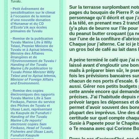
Tuvalu..
Sur la terrasse surplombant notr
-
Petit événement de
pages du bouquin de Pierre P. o
sensibilisation sur le climat
à l'occasion de la remise
personnage qu’il décrit et que j
d'une nouvelle donation
à la télé, en prenant mes 2 tranc
d'Hunamar et du CD
d'Ecolo'zik aux écoles
(y’a plus de beurre sur l’ile pou
primaires de Tuvalu
du peanut butter croquant (ça ne
sur l’une de la confiture d’abri
-
Remise de la publication
Tuvalu Marine Life à Willy
Chaque jour j’alterne. Car ici je
Telavi, Premier Ministre de
un gros bol de café au lait dans l
Tuvalu et à Apisai Ielemia,
Ministre des Affaires
étrangères et de
A peine terminé le café que j’ai r
l'Environnement de Tuvalu /
laissé avant d’engloutir une bon
Handing of the Tuvalu
Marine Life publication to
mails à préparer bien sûr, le ps
Tuvalu Prime Minister Willy
fois les prévisions bancaires s
Telavi and to Apisai Ielemia,
Minister of Foreign Affairs
chacun de nos ports d’escale. 6
and Environment.
aussi. Gérer nos petits budgets
- Remise des copies
cette année encore qui demande 
électroniques des rapports
précises. J’ai l’habitude depuis
Tuvalu Marine Life à Sam
prévoir larges les dépenses et de
Finikaso, Patron du service
des Pêches de Tuvalu et
permet d’avoir souvent des bonne
Uluao Lauti, représentant
plupart des imprévus. Une des di
du Kaupule de Funafuti /
Handing of the Tuvalu
certitude sur quel compte chaq
Marine Life reports’
Susie à Papeete pour le Chapit
electronic copies Sam
o Te moana avec qui Corinne Bo
Finikaso, Head of Tuvalu
Fisheries and Uluao Lauti,
Funafuti Kaupule
Dans le cas d’aujourd’hui, ces 