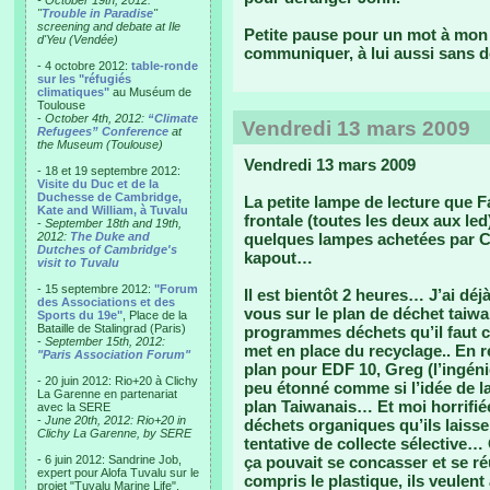
- October 19th, 2012:
"
Trouble in Paradise
"
screening and debate at Ile
Petite pause pour un mot à mon
d'Yeu (Vendée)
communiquer, à lui aussi sans d
- 4 octobre 2012:
table-ronde
sur les "réfugiés
climatiques"
au Muséum de
Toulouse
-
October 4th, 2012:
“Climate
Vendredi 13 mars 2009
Refugees” Conference
at
the Museum (Toulouse)
Vendredi 13 mars 2009
- 18 et 19 septembre 2012:
Visite du Duc et de la
Duchesse de Cambridge,
La petite lampe de lecture que F
Kate and William, à Tuvalu
frontale (toutes les deux aux led
-
September 18th and 19th,
2012:
The Duke and
quelques lampes achetées par Ch
Dutches of Cambridge's
kapout…
visit to Tuvalu
- 15 septembre 2012:
"Forum
Il est bientôt 2 heures… J’ai dé
des Associations et des
vous sur le plan de déchet taiwa
Sports du 19e"
, Place de la
Bataille de Stalingrad (Paris)
programmes déchets qu’il faut 
-
September 15th, 2012:
met en place du recyclage.. En r
"Paris Association Forum"
plan pour EDF 10, Greg (l’ingéni
- 20 juin 2012: Rio+20 à Clichy
peu étonné comme si l’idée de la
La Garenne en partenariat
plan Taiwanais… Et moi horrifiée
avec la SERE
-
June 20th, 2012: Rio+20 in
déchets organiques qu’ils laisse
Clichy La Garenne, by SERE
tentative de collecte sélective… 
- 6 juin 2012: Sandrine Job,
ça pouvait se concasser et se réut
expert pour Alofa Tuvalu sur le
compris le plastique, ils veulent
projet "Tuvalu Marine Life",