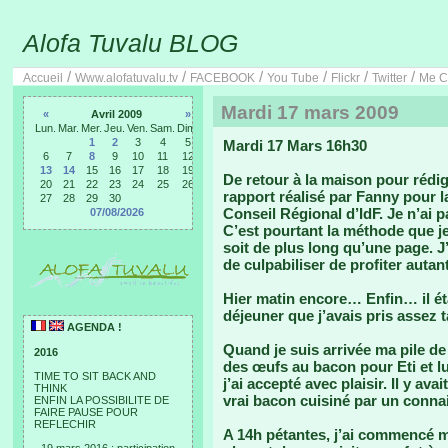
Alofa Tuvalu BLOG
/
/
/
/
/
/
Accueil
Www.alofatuvalu.tv
FACEBOOK
You Tube
Flickr
Twitter
Me C
Mardi 17 mars 2009
«
Avril 2009
»
Lun.
Mar.
Mer.
Jeu.
Ven.
Sam.
Dim.
1
2
3
4
5
Mardi 17 Mars 16h30
6
7
8
9
10
11
12
13
14
15
16
17
18
19
De retour à la maison pour rédig
20
21
22
23
24
25
26
rapport réalisé par Fanny pour l
27
28
29
30
Conseil Régional d’IdF. Je n’ai
07/08/2026
C’est pourtant la méthode que je
soit de plus long qu’une page. 
de culpabiliser de profiter autan
Hier matin encore… Enfin… il éta
déjeuner que j’avais pris assez 
AGENDA !
Quand je suis arrivée ma pile de
2016
des œufs au bacon pour Eti et lu
TIME TO SIT BACK AND
j’ai accepté avec plaisir. Il y a
THINK
vrai bacon cuisiné par un conna
ENFIN LA POSSIBILITE DE
FAIRE PAUSE POUR
REFLECHIR
A 14h pétantes, j’ai commencé m