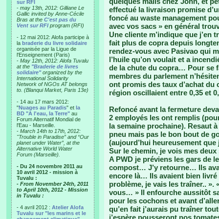
quelques mails chez John, et pet
sur RFI
-
may 13th, 2012: Gilliane Le
effectué la livraison promise d’
Gallic invited by Anne-Cécile
foncé au waste management pou
Bras at the
C'est pas du
avec vos sacs » en général trouv
Vent sur RFI
program (RFI)
Une cliente m’indique que j’en t
- 12 mai 2012: Alofa participe à
fait plus de copra depuis longtem
la
braderie du livre solidaire
organisée par la Ligue de
rendez-vous avec Pasivao qui m’
l'Enseignement (Paris)
l’huile qu’on voulait et a incend
-
May 12th, 2012: Alofa Tuvalu
at the
"Braderie de livres
de la chute du copra… Pour se fai
solidaire"
organized by the
membres du parlement n’hésitent
International Solidarity
ont promis des taux d’achat du co
Network of NGOs AT belongs
to. (Blanqui Market, Paris 13e)
région oscillaient entre 0,35 et 0
- 14 au 17 mars 2012:
"
Nuages au Paradis
" et
la
Refoncé avant la fermeture dev
BD "A l'eau, la Terre"
au
2 employés les ont remplis (pour
Forum Alternatif Mondial de
la semaine prochaine). Resaut à
l'Eau - Marseille.
-
March 14th to 17th, 2012:
pneu mais pas le bon bout de g
"Trouble in Paradise” and “Our
(aujourd’hui heureusement que j
planet under Water”, at the
Alternative World Water
Sur le chemin, je vois mes deux
Forum (Marseille).
A PWD je préviens les gars de l
- Du 24 novembre 2011 au
compost… J’y retourne… Ils avaie
10 avril 2012 - mission à
encore là… Ils avaient bien livré
Tuvalu :
problème, je vais les traîner.. ».
- From November 24th, 2011
to April 10th, 2012 - Mission
vous… » Il enfourche aussitôt sa
in Tuvalu :
pour les cochons et avant d’aller
- 4 avril 2012 :
Atelier Alofa
qu’en fait j’aurais pu traîner to
Tuvalu sur "les marins et le
j’espère pousseront nos tomates