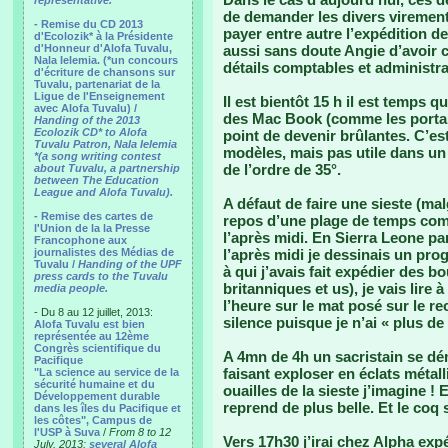
representative.
de demander les divers virement
- Remise du CD 2013
payer entre autre l’expédition de
d'Ecolozik* à la Présidente
d'Honneur d'Alofa Tuvalu,
aussi sans doute Angie d’avoir c
Nala Ielemia. (*un concours
détails comptables et administr
d'écriture de chansons sur
Tuvalu, partenariat de la
Ligue de l'Enseignement
Il est bientôt 15 h il est temps q
avec Alofa Tuvalu) /
des Mac Book (comme les portabl
Handing of the 2013
Ecolozik CD* to Alofa
point de devenir brûlantes. C’es
Tuvalu Patron, Nala Ielemia
modèles, mais pas utile dans un
*(a song writing contest
de l’ordre de 35°.
about Tuvalu, a partnership
between The Education
League and Alofa Tuvalu).
A défaut de faire une sieste (mal
- Remise des cartes de
repos d’une plage de temps comm
l'Union de la la Presse
l’après midi. En Sierra Leone p
Francophone aux
journalistes des Médias de
l’après midi je dessinais un pro
Tuvalu /
Handing of the UPF
à qui j’avais fait expédier des b
press cards to the Tuvalu
britanniques et us), je vais lire 
media people.
l’heure sur le mat posé sur le re
- Du 8 au 12 juillet, 2013:
silence puisque je n’ai « plus de
Alofa Tuvalu est bien
représentée au 12ème
Congrès scientifique du
A 4mn de 4h un sacristain se dém
Pacifique
faisant exploser en éclats métall
"La science au service de la
sécurité humaine et du
ouailles de la sieste j’imagine !
Développement durable
reprend de plus belle. Et le coq
dans les îles du Pacifique et
les côtes", Campus de
l'USP à Suva
/
From 8 to 12
Vers 17h30 j’irai chez Alpha exp
July, 2013:
several Alofa