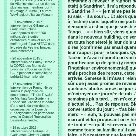
Empreintes d’Argos à l’Hotel
demandé d’envoyer le rapport po
de Ville, invitées par un de nos
était) à Sandrine*, il m’a répondu
plus anciens membres qui fit
à Sandrine ? « « je n’aime pas le
le voyage à Tuvalu, Laurent
Weyl, aujourd’hui au Vietnam.
tu sais » il a souri… Et alors qu
à l’estime dans laquelle me port
- 21 novembre 2015 :
Intervention de Gilliane Le
demandé « est ce que je suis bi
Gallic avec Chloé
Tango… » « bien sûr, viens quan
Vlassopoulos dans "200
dans le nouveau building, ce sera 
millions de réfugiés
climatiques et moi et moi et
en toute honnêteté je leur dois 
moi" organisé par ATTAC dans
dires (confirmés par email quand
le cadre du Festival Images
Mouvementées.
leur rapport pour le bouquin. Qua
Taukiei m’avait répondu on voit ç
- 20 novembre 2015 :
Intervention de Fanny Héros à
pour beaucoup de gens (y compr
la COP21 des Monts du
l’ingénieur environnemental) q
Lyonnais à l'occasion de la
amis proches des reports, cett
COP, pendant la semaine de
solidarité internationale.
arrivée. Semese lui m’avait rel
sûr que j’avais promis de revenir
- 17 novembre 2015 :
Intervention de Fanny Héros
quelques photos prises ce jour v
suite à la projection du
m’octroyer une journée de rab. 
documentaire "Thule Tuvalu"
semaines plus tard… en m’excusa
de Matthias Von Gunten, à
Condé-sur-Vire dans le cadre
d’actualité… Pas de réponse. Bien
d'une série de ciné-débats
conversation du jour : « t’as bien
organisés par la Ligue de
l'Enseignement en partenariat
merci » « euh, tu pouvais pas me 
avec le Conseil Régional de
marrant et lui proposant un « hi
Basse-Normandie.
de tout c’est qu’il est revenu à 
- 19 octobre 2015 :
comme toute sa famille qu’il avai
Intervention de Gilliane Le
faire. « Ne resteront que les plus
Gallic avec Christel Cournil,