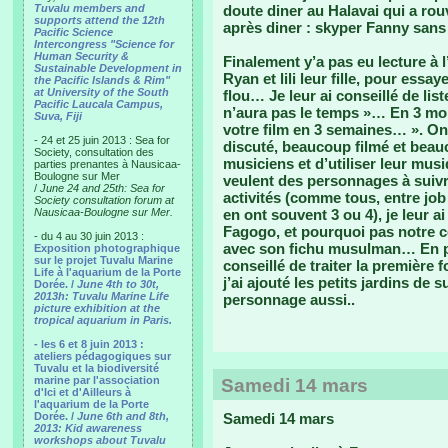
Tuvalu members and
doute diner au Halavai qui a rouve
supports attend the 12th
après diner : skyper Fanny sans 
Pacific Science
Intercongress "Science for
Human Security &
Finalement y’a pas eu lecture à 
Sustainable Development in
Ryan et lili leur fille, pour ess
the Pacific Islands & Rim"
at University of the South
flou… Je leur ai conseillé de lis
Pacific Laucala Campus,
n’aura pas le temps »… En 3 mo
Suva, Fiji
votre film en 3 semaines… ». O
- 24 et 25 juin 2013 : Sea for
discuté, beaucoup filmé et beau
Society, consultation des
musiciens et d’utiliser leur musi
parties prenantes à Nausicaa-
Boulogne sur Mer
veulent des personnages à suiv
/
June 24 and 25th: Sea for
activités (comme tous, entre job 
Society consultation forum at
Nausicaa-Boulogne sur Mer.
en ont souvent 3 ou 4), je leur 
Fagogo, et pourquoi pas notre 
- du 4 au 30 juin 2013 :
avec son fichu musulman… En plu
Exposition photographique
sur le projet Tuvalu Marine
conseillé de traiter la premièr
Life à l'aquarium de la Porte
j’ai ajouté les petits jardins de
Dorée. /
June 4th to 30t,
2013h: Tuvalu Marine Life
personnage aussi..
picture exhibition at the
tropical aquarium in Paris.
- les 6 et 8 juin 2013 :
ateliers pédagogiques sur
Tuvalu et la biodiversité
marine par l'association
Samedi 14 mars
d'Ici et d'Ailleurs à
l'aquarium de la Porte
Dorée. /
June 6th and 8th,
Samedi 14 mars
2013: Kid awareness
workshops about Tuvalu