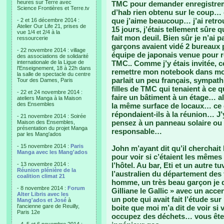
heures sur Terre avec
TMC pour demander enregistrem
Science Frontières et Terre.tv
d’hab rien obtenu sur le coup… 
que j’aime beaucoup… j’ai retro
- 2 et 16 décembre 2014 :
Atelier Our Life 21, prises de
15 jours, j’étais tellement sûre
vue 1/4 et 2/4 à la
fait mon deuil. Bien sûr je n’ai
ressourcerie
garçons avaient vidé 2 bureaux 
- 22 novembre 2014 : village
équipe de japonais venue pour re
des associations de solidarité
internationale de la Ligue de
TMC.. Comme j’y étais invitée, c
l'Enseignement, 18 à 22h dans
remettre mon notebook dans mon
la salle de spectacle du centre
parlait un peu français, sympath
Tour des Dames, Paris
filles de TMC qui tenaient à ce q
- 22 et 24 novembre 2014 :
faire un bâtiment à un étage… a
ateliers Manga à la Maison
des Ensembles
la même surface de locaux… ce q
répondaient-ils à la réunion… J’
- 21 novembre 2014 : Soirée
pensez à un panneau solaire ou 2 
Maison des Ensembles,
présentation du projet Manga
responsable…
par les Mang'ados
- 15 novembre 2014 :
Paris
John m’ayant dit qu’il cherchait
Manga avec les Mang'ados
pour voir si c’étaient les mêmes 
- 13 novembre 2014 :
l’hôtel. Au bar, Eti et un autre t
Réunion plénière de la
l’australien du département des 
coalition climat 21
homme, un très beau garçon je do
- 8 novembre 2014 :
Forum
Gilliane le Gallic » avec un acce
Alter Libris avec les
un pote qui avait fait l’étude su
Mang'ados et José
à
l'ancienne gare de Reuilly,
boite que moi m’a dit de voir si 
Paris 12e
occupez des déchets… vous êtes 