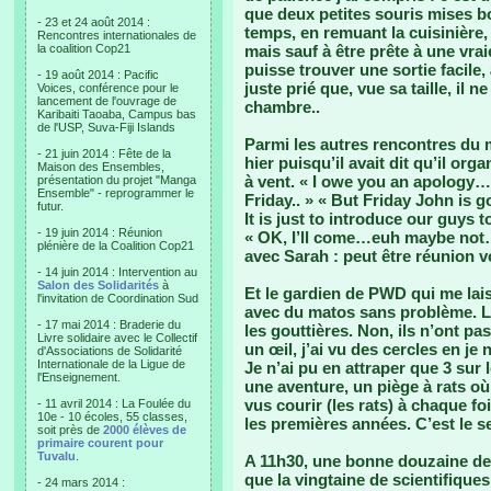
que deux petites souris mises bo
- 23 et 24 août 2014 :
temps, en remuant la cuisinière,
Rencontres internationales de
la coalition Cop21
mais sauf à être prête à une vrai
puisse trouver une sortie facile,
- 19 août 2014 : Pacific
juste prié que, vue sa taille, il
Voices, conférence pour le
lancement de l'ouvrage de
chambre..
Karibaiti Taoaba, Campus bas
de l'USP, Suva-Fiji Islands
Parmi les autres rencontres du m
- 21 juin 2014 : Fête de la
hier puisqu’il avait dit qu’il or
Maison des Ensembles,
à vent. « I owe you an apology…
présentation du projet "Manga
Ensemble" - reprogrammer le
Friday.. » « But Friday John is 
futur.
It is just to introduce our guys t
- 19 juin 2014 : Réunion
« OK, I’ll come…euh maybe not
plénière de la Coalition Cop21
avec Sarah : peut être réunion vo
- 14 juin 2014 : Intervention au
Salon des Solidarités
à
Et le gardien de PWD qui me lais
l'invitation de Coordination Sud
avec du matos sans problème. Les
- 17 mai 2014 : Braderie du
les gouttières. Non, ils n’ont pas
Livre solidaire avec le Collectif
un œil, j’ai vu des cercles en je
d'Associations de Solidarité
Internationale de la Ligue de
Je n’ai pu en attraper que 3 sur 
l'Enseignement.
une aventure, un piège à rats où 
vus courir (les rats) à chaque f
- 11 avril 2014 : La Foulée du
10e - 10 écoles, 55 classes,
les premières années. C’est le se
soit près de
2000 élèves de
primaire courent pour
Tuvalu
.
A 11h30, une bonne douzaine de 
que la vingtaine de scientifique
- 24 mars 2014 :