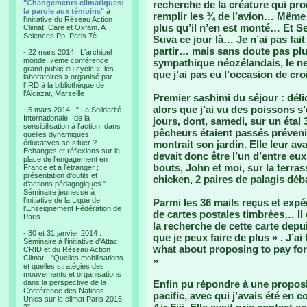
"Changements climatiques:
recherche de la créature qui pro
la parole aux témoins"
à
remplir les ¾ de l’avion… Même 
l'initiative du Réseau Action
plus qu’il n’en est monté… Et S
Climat, Care et Oxfam. A
Sciences Po, Paris 7è
Suva ce jour là… Je n’ai pas fai
partir… mais sans doute pas plus
- 22 mars 2014 : L'archipel
monde, 7ème conférence
sympathique néozélandais, le ne
grand public du cycle « Iles
que j’ai pas eu l’occasion de cro
laboratoires » organisé par
l'IRD à la bibliothèque de
l’Alcazar, Marseille
Premier sashimi du séjour : dé
alors que j’ai vu des poissons s
- 5 mars 2014 : " La Solidarité
Internationale : de la
jours, dont, samedi, sur un étal
sensibilisation à l'action, dans
pêcheurs étaient passés prévenir
quelles dynamiques
éducatives se situer ?
montrait son jardin. Elle leur av
Echanges et réflexions sur la
devait donc être l’un d’entre e
place de l'engagement en
bouts, John et moi, sur la terras
France et à l'étranger ;
présentation d'outils et
chicken, 2 paires de palagis déb
d'actions pédagogiques ".
Séminaire jeunesse à
l'initiative de la Ligue de
Parmi les 36 mails reçus et expé
l'Enseignement Fédération de
de cartes postales timbrées… Il dé
Paris
la recherche de cette carte dep
- 30 et 31 janvier 2014 :
que je peux faire de plus » . J’a
Séminaire à l'initiative d'Attac,
what about proposing to pay for
CRID et du Réseau Action
Climat - "Quelles mobilisations
»
et quelles stratégies des
mouvements et organisations
dans la perspective de la
Enfin pu répondre à une proposit
Conférence des Nations-
pacific, avec qui j’avais été en 
Unies sur le climat Paris 2015