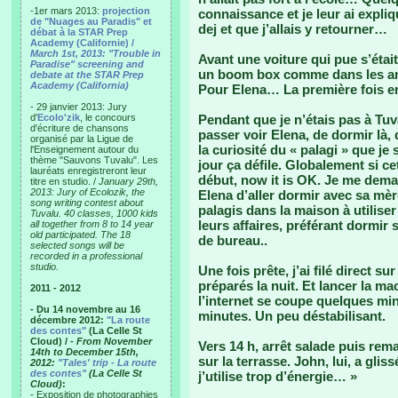
-1er mars 2013:
projection
connaissance et je leur ai expliq
de "Nuages au Paradis" et
dej et que j’allais y retourner…
débat à la STAR Prep
Academy (Californie) /
March 1st, 2013: "Trouble in
Avant une voiture qui pue s’éta
Paradise" screening and
un boom box comme dans les an
debate at the STAR Prep
Academy (California)
Pour Elena… La première fois en 
- 29 janvier 2013: Jury
d'
Ecolo'zik
, le concours
Pendant que je n’étais pas à Tuv
d'écriture de chansons
passer voir Elena, de dormir là, 
organisé par la Ligue de
la curiosité du « palagi » que je 
l'Enseignement autour du
thème "Sauvons Tuvalu". Les
jour ça défile. Globalement si c
lauréats enregistreront leur
début, now it is OK. Je me deman
titre en studio. /
January 29th,
2013: Jury of Ecolozik, the
Elena d’aller dormir avec sa m
song writing contest about
palagis dans la maison à utiliser
Tuvalu. 40 classes, 1000 kids
leurs affaires, préférant dormir 
all together from 8 to 14 year
old participated. The 18
de bureau..
selected songs will be
recorded in a professional
studio.
Une fois prête, j’ai filé direct s
préparés la nuit. Et lancer la m
2011 - 2012
l’internet se coupe quelques min
- Du 14 novembre au 16
minutes. Un peu déstabilisant.
décembre 2012:
"La route
des contes"
(La Celle St
Cloud) /
- From November
Vers 14 h, arrêt salade puis rema
14th to December 15th,
sur la terrasse. John, lui, a gliss
2012:
"Tales' trip - La route
des contes"
(La Celle St
j’utilise trop d’énergie… »
Cloud)
:
- Exposition de photographies