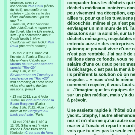
compacter tous les déchets qui s
organise, avec son
association
Pala Dalik
(l’écho
déchets médicaux incinérés dans 
du récif), une conférence
peu vivement ma déception, expl
intitulée « Etat de santé des
récifs calédoniens: Qui fait
ailleurs, pour que les tuvaluens 
quoi ? »
débouchés, même si ça n’est pas
-
June 6th, 2012: Sandrine
envisager un minimum de tri. Ta
Job, AlofaTuvalu’s expert on
the Tuvalu Marine Life project,
discutons sur la solidité, sur la
sets up a conference about
déchets ménagers, recyclables et
Reefs’ health in New
Caledonia with her NGO:
Pala
entendu aussi « des entreprise
Dalik
(the reef’s echoes).
quiconque pouvait vivre d’une 
- 15 mai 2012: Gilliane est
n’est pas rentable. J’ai parlé de 
l'invitée de Patricia Ricard et
millions dans ce fonds, vous ne
Marie-Pierre Cabello aux
salaire d’une ou deux personnes 
Mardis de l'Environnement
spécial "Rio+20"
la décharge, c’est pas la mer à 
-
May 15th, 2012:
«
ils préférent la solution où on
Environment on Tuesday »
conference on “Rio +20”
recycler… « mais c’est le même
with screening of some of the
comment recycler, il vous faudra
video shot during the last
».. J’imagine que les équipes de 
missions. (Paris)
sur un plan médian, mais y’a du 
- 13 mai 2012: stand Alofa
à prévoir.
Tuvalu au
Vide-Grenier de la
Butte Bergeyre
(Paris)
-
May 13th, 2012: Alofa Tuvalu
Une assiette rapide à l’hôtel où
booth at the
Bergeyre hill
back yard sale
. (Paris)
yacht.. Stephy, l’autre allemand
nez et m’informe qu’un autre co
- 13 mai 2012 de 11h10 à
marier à Tuvalu et repartir mard
11h30: Gilliane est l'invitée
d'Anne Cécile Bras dans
vois que tu n’es pas la seule e
l'émission
C'est pas du Vent