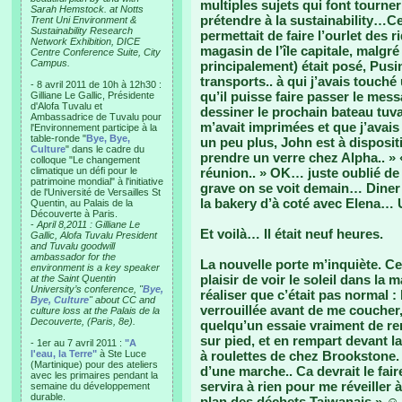
multiples sujets qui font tourne
Sarah Hemstock. at Notts
prétendre à la sustainability…Ce 
Trent Uni Environment &
Sustainability Research
permettait de faire l’ourlet des 
Network Exhibition, DICE
magasin de l’île capitale, malgré
Centre Conference Suite, City
Campus.
principalement) était posé, Pusin
transports.. à qui j’avais touché
- 8 avril 2011 de 10h à 12h30 :
qu’il puisse faire passer le mess
Gilliane Le Gallic, Présidente
d'Alofa Tuvalu et
dessiner le prochain bateau tuval
Ambassadrice de Tuvalu pour
m’avait imprimées et que j’avais
l'Environnement participe à la
table-ronde "
Bye, Bye,
un peu plus, John est à disposit
Culture
" dans le cadre du
prendre un verre chez Alpha.. » 
colloque "Le changement
climatique un défi pour le
réunion.. » OK… juste oublié de
patrimoine mondial" à l'initiative
grave on se voit demain… Diner 
de l'Université de Versailles St
la bakery d’à coté avec Elena… 
Quentin, au Palais de la
Découverte à Paris.
-
April 8,2011 : Gilliane Le
Et voilà… Il était neuf heures.
Gallic, Alofa Tuvalu President
and Tuvalu goodwill
ambassador for the
La nouvelle porte m’inquiète. Ce
environment is a key speaker
plaisir de voir le soleil dans la
at the Saint Quentin
University’s conference, "
Bye,
réaliser que c’était pas normal : 
Bye, Culture
" about CC and
verrouillée avant de me coucher
culture loss at the Palais de la
Decouverte, (Paris, 8e).
quelqu’un essaie vraiment de rent
sur pied, et en rempart devant la
- 1er au 7 avril 2011 :
"A
l'eau, la Terre"
à Ste Luce
à roulettes de chez Brookstone. 
(Martinique) pour des ateliers
d’une marche.. Ca devrait le fai
avec les primaires pendant la
servira à rien pour me réveiller 
semaine du développement
durable.
plan des déchets Taiwanais » ☺