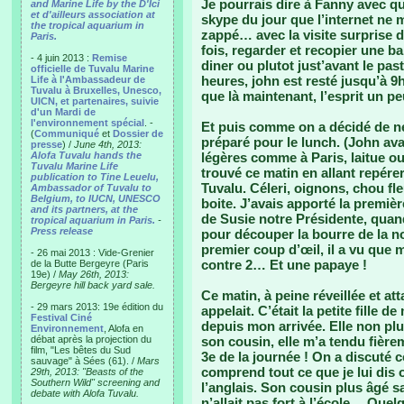
Je pourrais dire à Fanny avec q
and Marine Life by the D'Ici
et d'ailleurs association at
skype du jour que l’internet ne 
the tropical aquarium in
zappé… avec la visite surprise d
Paris.
fois, regarder et recopier une b
- 4 juin 2013 :
Remise
diner ou plutot just’avant le past
officielle de Tuvalu Marine
heures, john est resté jusqu’à 9h
Life à l'Ambassadeur de
Tuvalu à Bruxelles, Unesco,
que là maintenant, l’esprit un p
UICN, et partenaires, suivie
d'un Mardi de
l'environnement spécial
. -
Et puis comme on a décidé de ne 
(
Communiqué
et
Dossier de
préparé pour le lunch. (John av
presse
) /
June 4th, 2013:
Alofa Tuvalu hands the
légères comme à Paris, laitue ou 
Tuvalu Marine Life
trouvé ce matin en allant repérer
publication to Tine Leuelu,
Tuvalu. Céleri, oignons, chou fl
Ambassador of Tuvalu to
Belgium, to IUCN, UNESCO
boite. J’avais apporté la premiè
and its partners, at the
de Susie notre Présidente, quand
tropical aquarium in Paris.
-
Press release
pour découper la bourre de la 
premier coup d’œil, il a vu que 
- 26 mai 2013 : Vide-Grenier
contre 2… Et une papaye !
de la Butte Bergeyre (Paris
19e) /
May 26th, 2013:
Bergeyre hill back yard sale.
Ce matin, à peine réveillée et at
- 29 mars 2013: 19e édition du
appelait. C’était la petite fille 
Festival Ciné
depuis mon arrivée. Elle non pl
Environnement
, Alofa en
débat après la projection du
son cousin, elle m’a tendu fièr
film, "Les bêtes du Sud
3e de la journée ! On a discuté 
sauvage" à Sées (61). /
Mars
comprend tout ce que je lui dis 
29th, 2013: "Beasts of the
Southern Wild" screening and
l’anglais. Son cousin plus âgé sa
debate with Alofa Tuvalu.
n’allait pas fort à l’école… Que