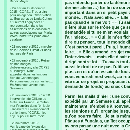
Benoit Mayer.
pas entendu parler de la démonstr
dernier atelier…) En fin de conver
- Du 1er au 12 décembre
2015 : COP21. Trop à dire
important dans un si petit pays q
pour un agenda. Observation
monde… Nala avec elle… « Elle
au Bourget avec Linda Cohen
pas quand elle me voit » « Tu sai
et Laurent Leguyader et
representation dans les
n’être plus sur le trône que ça se
assemblées de la coalition et
demandée si tu ne m’en voulais
autres associations par Maria
Vives, notre très jeune amie
l’air mieux… » « Oui, je m’en fi
catalane.
dire ou penser.. tout le monde di
C’est partout pareil, Pula, l’hu
- 29 novembre 2015 : marche
de la Coalition Climat 21 dans
faire… » Elle a amené le sujet ra
les rues de Paris.
l’interviewais… mais elle disait 
- 27 novembre 2015 : Retrait
dirigé contre toi… Tu avais tout à
de nos badges
aussi le droit de ne pas l’utilise
d’observateurs, à la COP21
au Bourget. Nous
plus zen et qu’on essaie de to
appréhendions les longues
vous vendredi next week, au ret
files de Copenhagen.
vite sur ce projet en proposant
Personne encore sur les lieux.
En 3mn nous avions nos
demande de fonds) au snack ba
Sesames.
- 26 novembre 2015 - 14h30 :
Parmi les mails d’hier : une co
Intervention de Gilliane Le
expédié par un Semese qui, aprè
Gallic sur France Tv Outre-
maintenant, s’emballe à nouveau 
mer Première dans l'émission
Transversal Environnement
les réunions qu’il organise jusq
sur le thème "COP21 : les
qu’on pourra faire.. Je suis mêm
enjeux pour l'Outre-mer".
Pâques à Funafala, un îlot occu
- 25novembre 2015 :
avions passé une nuit avec la Cr
Vernissage de l’exposition