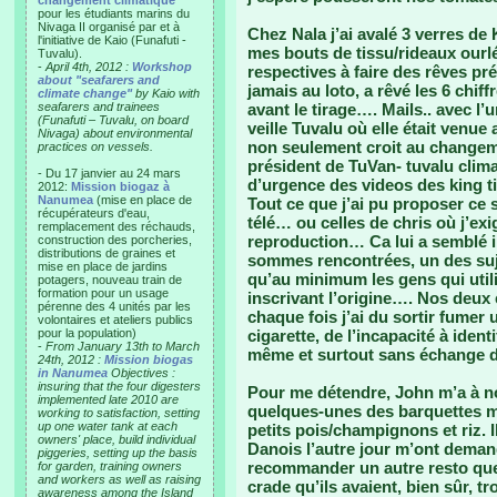
changement climatique"
pour les étudiants marins du
Nivaga II organisé par et à
Chez Nala j’ai avalé 3 verres de 
l'initiative de Kaio (Funafuti -
mes bouts de tissu/rideaux ourlé
Tuvalu).
-
April 4th, 2012 :
Workshop
respectives à faire des rêves pré
about "seafarers and
jamais au loto, a rêvé les 6 chif
climate change"
by Kaio with
seafarers and trainees
avant le tirage…. Mails.. avec l’
(Funafuti – Tuvalu, on board
veille Tuvalu où elle était venue
Nivaga) about environmental
non seulement croit au changem
practices on vessels.
président de TuVan- tuvalu cli
- Du 17 janvier au 24 mars
d’urgence des videos des king t
2012:
Mission biogaz à
Nanumea
(mise en place de
Tout ce que j’ai pu proposer ce 
récupérateurs d'eau,
télé… ou celles de chris où j’exi
remplacement des réchauds,
reproduction… Ca lui a semblé 
construction des porcheries,
distributions de graines et
sommes rencontrées, un des suje
mise en place de jardins
qu’au minimum les gens qui utili
potagers, nouveau train de
formation pour un usage
inscrivant l’origine…. Nos deux
pérenne des 4 unités par les
chaque fois j’ai du sortir fumer 
volontaires et ateliers publics
pour la population)
cigarette, de l’incapacité à ident
-
From January 13th to March
même et surtout sans échange 
24th, 2012 :
Mission biogas
in Nanumea
Objectives :
insuring that the four digesters
Pour me détendre, John m’a à n
implemented late 2010 are
quelques-unes des barquettes m
working to satisfaction, setting
up one water tank at each
petits pois/champignons et riz. Il
owners' place, build individual
Danois l’autre jour m’ont deman
piggeries, setting up the basis
recommander un autre resto que 
for garden, training owners
and workers as well as raising
crade qu’ils avaient, bien sûr, tr
awareness among the Island