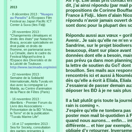
Air Fiji. Elle avait pris contact 
?"
dit, j’ai ainsi répondu (par mail
2013
propositions de Corinne Bouffa
- 8 décembre 2013 :
"Nuages
France à Fidji.. Idem d’alain Nic
au Paradis"
à l'Ecopass Film
répondu n’avoir jamais ouvert d
Festival au Japan Pacific ICT
sont donc pour la plupart des s
Center à Suva (Iles Fidji)
- 28 novembre 2013 :
Répondu aussi aux vœux « gorill
"Changements climatiques et
droits des états" par Natacha
Avenir.. Je sais qu’elle ne m’en
Bracq, avocate spécialisée en
Sandrine, sur le projet biodive
droit public et droits de
l'homme, en partenariat avec
beaucoup, étant sur place avant e
La Cimade, dans le cadre du
données dont elle a besoin, mai
Festival Migrant'scène à
pas prévu ça dans mon planning.
l'Espace des Diversités et de
la Laïcité de Toulouse.
la lettre de soutien du GoT dont e
http://www.lacimade.org/minisites/migrantscene
brouillon. Ses mails aux respons
- 22 novembre 2013 :
rencontrés ici et aussi à Nouméa
Semaine de la Solidarité
dès qu’elle a écrit à Eliala, Elial
Internationale, Alofa Tuvalu en
J’essaierai de passer demain aux
duo avec la compagnie Le
Makila, au Centre d'animation
déposer les BD à je ne sais plus 
de la Place de Fêtes (Paris)
- 16 novembre 2013 :
Il a fait plutôt gris toute la journ
Alterlibris - Premier Forum du
rain is coming ».
Livre des Associations -
Présentation de la BD "A l'eau,
J’espère qu’elle ne tombera pas 
la Terre" et de la publication
poster mon mail bi-quotidien à 
"Tuvalu Marine Life".
quand nous aurons… enfin… inte
- 16 et 17 septembre 2013 :
différente… et hier par exemple,
Sea for Society, consultation
obligée d’y retourner. Inverseme
des parties prenantes à