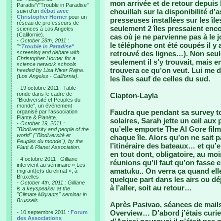
mon arrivée et de retour depuis 
Paradis"/"Trouble in Paradise"
chouillah sur la disponibilité d’
suivi d'un
débat avec
Christopher Horner
pour un
presseuses installées sur les île
réseau de professeurs de
seulement 2 îles pressaient encor
sciences à Los Angeles
(Californie).
cas où je ne parvienne pas à le 
-
October 28th, 2011 :
le téléphone ont été coupés il y
"
"Trouble in Paradise"
screening and debate with
retrouvé des lignes…). Non seul
Christopher Horner for a
seulement il s’y trouvait, mais e
science network schools
trouvera ce qu’on veut. Lui me 
headed by Lisa Niver Rajna.
(Los Angeles - California).
les îles sauf de celles du sud.
- 19 octobre 2011 : Table-
ronde dans le cadre de
Clapton-Layla
"Biodiversité et Peuples du
monde", un événement
Faudra que pendant sa survey to
organisé par l'association
Plante & Planète.
solaires, Sarah jette un œil aux 
-
October 19, 2011 :
qu’elle emporte The Al Gore film 
"Biodiversity and people of the
world" ("Biodiversité et
chaque île. Alors qu’on ne sait p
Peuples du monde"), by the
l’itinéraire des bateaux… et qu’e
Plant & Planet Association.
en tout dont, obligatoire, au moi
- 4 octobre 2011 : Gilliane
réunions qu’il faut qu’on fasse
intervient au séminaire « Les
amatuku.. On verra ça quand elle
migrant(e)s du climat », à
Bruxelles
quelque part dans les airs ou dé
-
October 4th, 2011 : Gilliane
à l’aller, soit au retour…
is a keyspeaker at the
"Climate Migrants" seminar in
Brussels
Après Pasivao, séances de mails
Overview… D’abord j’étais curieu
- 10 septembre 2011 :
Forum
des Associations