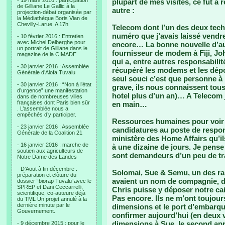
- 19 mars 2016 : participation
plupart de mes visites, ce fut à 
de Gilliane Le Gallic à la
autre :
projection-débat organisée par
la Médiathèque Boris Vian de
Chevilly-Larue. A 17h
Telecom dont l’un des deux techn
numéro que j’avais laissé vendr
- 10 février 2016 : Entretien
avec Michel Delberghe pour
encore… La bonne nouvelle d’aujo
un portrait de Gilliane dans le
fournisseur de modem à Fiji, Joh
magazine de la CIMADE
qui a, entre autres responsabilit
- 30 janvier 2016 : Assemblée
récupéré les modems et les dépos
Générale d’Alofa Tuvalu
seul souci c’est que personne à l
- 30 janvier 2016 : “Non à l’état
grave, ils nous connaissent tous
d’urgence” une manifestation
hotel plus d’un an)… A Telecom 
dans de nombreuses villes
françaises dont Paris bien sûr
en main…
. L’assemblée nous a
empêchés d’y participer.
Ressources humaines pour voir où
- 23 janvier 2016 : Assemblée
candidatures au poste de respon
Générale de la Coalition 21
ministère des Home Affairs qu’ils
- 16 janvier 2016 : marche de
à une dizaine de jours. Je pense 
soutien aux agriculteurs de
sont demandeurs d’un peu de tr
Notre Dame des Landes
- D’Aout à fin décembre :
Solomai, Sue & Semu, un des rare
préparation et clôture du
avaient un nom de compagnie, de
dossier “biorap Tuvalu“avec le
SPREP et Dani Ceccarrelli,
Chris puisse y déposer notre cai
scientifique, co-auteure déjà
Pas encore. Ils ne m’ont toujo
du TML Un projet annulé à la
dernière minute par le
dimensions et le port d’embarqu
Gouvernement.
confirmer aujourd’hui (en deux 
dimensions à Sue, le second apr
- 9 décembre 2015 : pour le