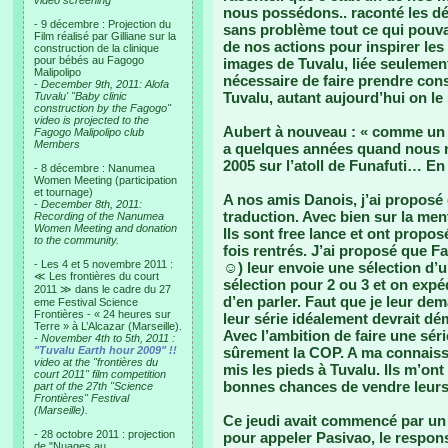
video screening
nous possédons.. raconté les d
- 9 décembre : Projection du
sans problème tout ce qui pouvai
Film réalisé par Gilliane sur la
de nos actions pour inspirer les
construction de la clinique
pour bébés au Fagogo
images de Tuvalu, liée seulement 
Malipolipo
nécessaire de faire prendre cons
-
December 9th, 2011: Alofa
Tuvalu, autant aujourd’hui on le
Tuvalu' "Baby clinic
construction by the Fagogo"
video is projected to the
Aubert à nouveau : « comme un at
Fagogo Malipolipo club
Members
a quelques années quand nous n
2005 sur l’atoll de Funafuti… En
- 8 décembre : Nanumea
Women Meeting (participation
et tournage)
A nos amis Danois, j’ai proposé
-
December 8th, 2011:
traduction. Avec bien sur la men
Recording of the Nanumea
Women Meeting and donation
Ils sont free lance et ont propo
to the community.
fois rentrés. J’ai proposé que F
- Les 4 et 5 novembre 2011 :
☺) leur envoie une sélection d’u
≪ Les frontières du court
sélection pour 2 ou 3 et on expé
2011 ≫ dans le cadre du 27
d’en parler. Faut que je leur d
eme Festival Science
Frontières - « 24 heures sur
leur série idéalement devrait dé
Terre » à L’Alcazar (Marseille).
Avec l’ambition de faire une séri
-
November 4th to 5th, 2011 :
"Tuvalu Earth hour 2009" !!
sûrement la COP. A ma connaiss
video at the "frontières du
mis les pieds à Tuvalu. Ils m’ont 
court 2011" film competition
bonnes chances de vendre leurs
part of the 27th "Science
Frontières" Festival
(Marseille).
Ce jeudi avait commencé par un r
- 28 octobre 2011 : projection
pour appeler Pasivao, le responsa
de "Nuages au