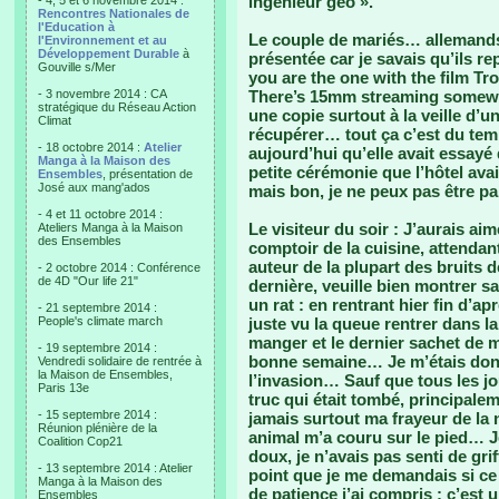
ingénieur geo ».
- 4, 5 et 6 novembre 2014 :
Rencontres Nationales de
l'Education à
Le couple de mariés… allemands
l'Environnement et au
Développement Durable
à
présentée car je savais qu’ils re
Gouville s/Mer
you are the one with the film Tr
- 3 novembre 2014 : CA
There’s 15mm streaming somewhe
stratégique du Réseau Action
une copie surtout à la veille d’un
Climat
récupérer… tout ça c’est du temp
- 18 octobre 2014 :
Atelier
aujourd’hui qu’elle avait essayé
Manga à la Maison des
petite cérémonie que l’hôtel av
Ensembles
, présentation de
José aux mang'ados
mais bon, je ne peux pas être pa
- 4 et 11 octobre 2014 :
Le visiteur du soir : J’aurais aim
Ateliers Manga à la Maison
des Ensembles
comptoir de la cuisine, attendan
auteur de la plupart des bruits 
- 2 octobre 2014 : Conférence
de 4D "Our life 21"
dernière, veuille bien montrer s
un rat : en rentrant hier fin d’a
- 21 septembre 2014 :
People's climate march
juste vu la queue rentrer dans la
manger et le dernier sachet de m
- 19 septembre 2014 :
bonne semaine… Je m’étais donc 
Vendredi solidaire de rentrée à
la Maison de Ensembles,
l’invasion… Sauf que tous les jou
Paris 13e
truc qui était tombé, principaleme
- 15 septembre 2014 :
jamais surtout ma frayeur de la n
Réunion plénière de la
animal m’a couru sur le pied… Je 
Coalition Cop21
doux, je n’avais pas senti de gr
- 13 septembre 2014 : Atelier
point que je me demandais si ce 
Manga à la Maison des
de patience j’ai compris : c’est 
Ensembles