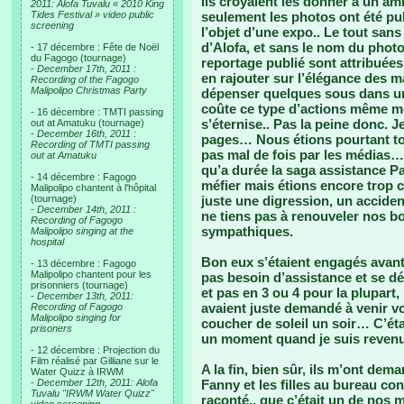
Ils croyaient les donner à un ami d
2011: Alofa Tuvalu « 2010 King
Tides Festival » video public
seulement les photos ont été pub
screening
l’objet d’une expo.. Le tout san
d’Alofa, et sans le nom du phot
- 17 décembre : Fête de Noël
du Fagogo (tournage)
reportage publié sont attribuées
-
December 17th, 2011 :
en rajouter sur l’élégance des
Recording of the Fagogo
Malipolipo Christmas Party
dépenser quelques sous dans une
coûte ce type d’actions même me
- 16 décembre : TMTI passing
s’éternise.. Pas la peine donc. J
out at Amatuku (tournage)
-
December 16th, 2011 :
pages… Nous étions pourtant tout
Recording of TMTI passing
pas mal de fois par les médias…
out at Amatuku
qu’a durée la saga assistance 
- 14 décembre : Fagogo
méfier mais étions encore trop c
Malipolipo chantent à l'hôpital
(tournage)
juste une digression, un acciden
-
December 14th, 2011 :
ne tiens pas à renouveler nos b
Recording of Fagogo
sympathiques.
Malipolipo singing at the
hospital
Bon eux s’étaient engagés avant 
- 13 décembre : Fagogo
Malipolipo chantent pour les
pas besoin d’assistance et se déb
prisonniers (tournage)
et pas en 3 ou 4 pour la plupart, i
-
December 13th, 2011:
avaient juste demandé à venir v
Recording of Fagogo
Malipolipo singing for
coucher de soleil un soir… C’étai
prisoners
un moment quand je suis reven
- 12 décembre : Projection du
Film réalisé par Gilliane sur le
A la fin, bien sûr, ils m’ont dema
Water Quizz à IRWM
-
December 12th, 2011: Alofa
Fanny et les filles au bureau con
Tuvalu "IRWM Water Quizz"
raconté.. que c’était un de nos 