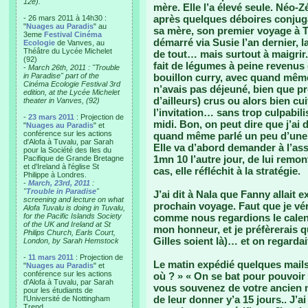
12e).
mère. Elle l’a élevé seule. Néo-Zé
après quelques déboires conjugau
- 26 mars 2011 à 14h30 :
"
Nuages au Paradis
" au
sa mère, son premier voyage à Tu
3eme
Festival Cinéma
démarré via Susie l’an dernier, l
Ecologie
de Vanves, au
Théâtre du Lycée Michelet
de tout… mais surtout à maigrir. 
(92)
fait de légumes à peine revenus 
-
March 26th, 2011 : "Trouble
in Paradise" part of the
bouillon curry, avec quand même 
Cinéma Ecologie Festival 3rd
n’avais pas déjeuné, bien que p
edition, at the Lycée Michelet
d’ailleurs) crus ou alors bien cui
theater in Vanves, (92)
l’invitation… sans trop culpabilise
-
23 mars 2011
: Projection de
midi. Bon, on peut dire que j’ai d
"
Nuages au Paradis
" et
conférence sur les actions
quand même parlé un peu d’une 
d'Alofa à Tuvalu, par Sarah
Elle va d’abord demander à l’ass
pour la Société des Iles du
1mn 10 l’autre jour, de lui remo
Pacifique de Grande Bretagne
et d'Ireland à l'église St
cas, elle réfléchit à la stratégie.
Philippe à Londres.
-
March, 23rd, 2011
:
"
Trouble in Paradise
"
J’ai dit à Nala que Fanny allait
screening and lecture on what
prochain voyage. Faut que je véri
Alofa Tuvalu is doing in Tuvalu,
for the Pacific Islands Society
comme nous regardions le calendr
of the UK and Ireland at St
mon honneur, et je préfèrerais q
Philips Church, Earls Court,
Gilles soient là)… et on regarda
London, by Sarah Hemstock
-
11 mars 2011
: Projection de
Le matin expédié quelques mails
"
Nuages au Paradis
" et
conférence sur les actions
où ? » « On se bat pour pouvoir
d'Alofa à Tuvalu, par Sarah
vous souvenez de votre ancien n
pour les étudiants de
de leur donner y’a 15 jours.. J’a
l'Université de Nottingham
Trend