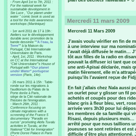
-
From April 1st to 7th, 2011 :
For the national week for
sustainable development in
Ste Luce , "Our planet under
water " comic book is used as
Mercredi 11 mars 2009
a tool for the kids awareness
workshops (Martinique)
Mercredi 11 Mars 2009
- 1er avril 2011 de 17 à 19h :
Ateliers sur le développement
durable avec promotion de la
J’avais voulu vérifier en fin de 
bande dessinée "
"A l'eau, la
Terre"
" à la Maison du
à une interview sur ma nomination
Portugal, Cité Internationale
l’avait déjà diffusée le matin… 
Universitaire de Paris.
tôt aux filles de la radio en dis
-
April, 1st, 2011 : Workshop
on CC at the International
pouvait la diffuser ici tant que c
“Cité Universitaire”’s House of
une anti-Apisai déclarée, mais 
Portugal with
“Our planet
under Water” portugese
matin fièrement, elle m’a attrap
version
(Paris, 14e).
puisqu’ils l’avaient reçue de Fidj
- 26 mars 2011 à 15h : Table-
ronde sur les migrations à
En fait j’allais chez Nala aussi p
l’auditorium du Palais de la
un ourlet pour y glisser un fil p
Porte dorée à Paris,
siège de la Cité nationale de
achetés et coupés pour des ride
l’histoire de l’immigration.
blanc gris à fleur bleu, vert, ro
-
March 26th, 2011 :
Conference focusing on
arrivée vers 3h30 pour lui dépo
climate migrations with a
les membres de sa famille qui v
screening of the France 5
Risasi, depuis plusieurs mois… 
documentary "Paradis en
sursis" promoting Alofa Tuvalu
arrêté pour que nous taillions 
activities in Tuvalu, at the
joueuses se sont retirées et est 
National “Cité for Immigration”
(Porte Doree Palace in Paris
difficile d’être plus attentionné. 