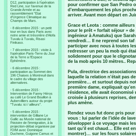
D12, participation à l’opération
pour confirmer que San Pedro o
Red Line, sur l’avenue de la
d’embarquement les plus proch
Grande Armée et au
rassemblement “Etat
arriver. Avant mon départ en Jui
d’Urgence Climatique au
Champs de Mars.
Grace et Leota : comme ailleurs j
- 8 décembre 2015 : un petit
pour le prêt « forfait séjour » de
tour en bus dans Paris avec
ingénieur à Amatuku) que Sarah
notre amie et trésorière d’Alofa
Tuvalu à Tuvalu, Risasi
vendredi… Il ne reprend son taf
Finikaso.
participer avec nous à toutes le
- 7 décembre 2015 : visite à
redresser un peu la mob qui éta
l’opération Paris-Terre du Jour
solidement pour que le clignota
de la Terre a l’Espace
de la mob après 10 mètres.. Repa
Ephémère.
- 6 décembre 2015 :
Pula, directrice des associatio
participation au Sommet des
196 Chaises à Montreuil dans
laquelle la relation n’était pas d
le cadre du village des
première… et surtout depuis not
alternatives.
première dame, expliquait qu’en
- 5 décembre 2015 :
résidence, elle avait économisé 
Intervention de Fanny Héros
croisée à plusieurs reprises, de
au café Le Grand Bouillon à
Aubervilliers autour du projet
plus amène.
"Tuvalu: ici / ailleurs".
- 5 décembre 2015 :
Rendez vous fut donc pris pour 
intervention de Gilliane Le
vous : lui parler de l’idée de la
Gallic au Musée national de
développer à ce voyage mais les 
l’histoire de l’immigration, à la
projection-débat organisee par
tant qu’il est chaud… Elle est en
l’OIM avec Dominique
montrer)… sur les fours solaire
Duchene, Guigone Camus et