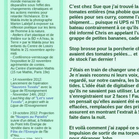
monde menacée de
disparaître sous l’effet des
C’est chez Sue que j’ai trouvé la
changements climatiques et
tomates entières (ma phobie que
les actions menées pour
retarder l’échéance. Et le
pelées pour ses curry, comme l’
Makila invite la photographe
shipment… puisque ni UPS ni T
Marion Labéjof à exposer sa
bateau contrairement à ce qu’il
réflexion poétique sur les liens
de l’homme à la nature.
été informé Chris en appelant l’u
- Ateliers d’art plastique et de
grappe de petites bananes, cade
théâtre sur la BD « A l’eau, la
Terre » par le Makila pour les
enfants du Centre de Loisirs
Stop brosse pour la porcherie ch
Mathis le 21 novembre après-
avaient des tomates pelées… et 
midi.
- Conférence-vernissage de
de stock l’an dernier !
l’exposition le 22 novembre
agrémentée de contes.
Au Centre d’animation Mathis
J’étais en train de changer une 
(15 rue Mathis, Paris 19e)
Je n’avais reconnu ni leurs voix,
- 14 novembre 2012:
regardé, sur notre caméra, les ba
Lancement de l'opération
tides. L’idée était de digitalise
"Sauvons Tuvalu"
avec la
qu’ils ne savaient pas utiliser. 
Ligue de l'Enseignement
- November 14th, 2012 :
s’enregistraient sur 2 faces ! Fau
Lauching day of
"Let's save
on pensait qu’elles avaient été e
Tuvalu"
, a project with la
Ligue de l'Enseignement
effacées, remplacées par des pri
assurent en montrant l’extrait 
- 19 octobre 2012: Projection
faite dans la nuit.
de "
Nuages au Paradis
"
suivie d'un débat, à l'initiative
du Point Info Energie de
Et voilà comment j’ai zappé ce s
Vendée dans le cadre de la
Fête de l'Energie
de l'île
Impulsion de sortir de ma torpeur
d'Yeu.
pour déranger John.