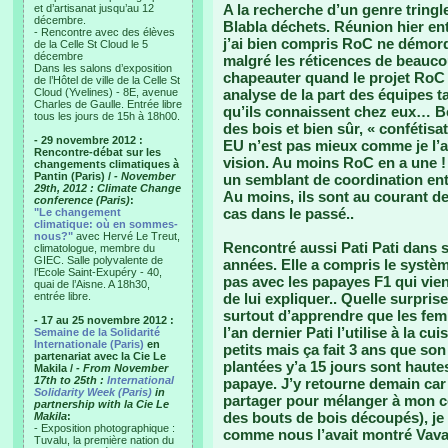
A la recherche d’un genre tring
et d’artisanat jusqu’au 12
décembre.
Blabla déchets. Réunion hier en
- Rencontre avec des élèves
j’ai bien compris RoC ne démord 
de la Celle St Cloud le 5
décembre
malgré les réticences de beauco
Dans les salons d’exposition
chapeauter quand le projet RoC s
de l’Hôtel de ville de la Celle St
Cloud (Yvelines) - 8E, avenue
analyse de la part des équipes t
Charles de Gaulle. Entrée libre
qu’ils connaissent chez eux… B
tous les jours de 15h à 18h00.
des bois et bien sûr, « confétisa
- 29 novembre 2012 :
EU n’est pas mieux comme je l’a
Rencontre-débat sur les
vision. Au moins RoC en a une ! L
changements climatiques à
Pantin (Paris) /
- November
un semblant de coordination ent
29th, 2012 : Climate Change
Au moins, ils sont au courant de
conference (Paris)
:
cas dans le passé..
"Le changement
climatique: où en sommes-
nous?"
avec Hervé Le Treut,
Rencontré aussi Pati Pati dans s
climatologue, membre du
GIEC. Salle polyvalente de
années. Elle a compris le systèm
l’Ecole Saint-Exupéry - 40,
pas avec les papayes F1 qui vienn
quai de l’Aisne. A 18h30,
entrée libre.
de lui expliquer.. Quelle surpris
surtout d’apprendre que les fe
- 17 au 25 novembre 2012 :
l’an dernier Pati l’utilise à la 
Semaine de la Solidarité
Internationale (Paris)
en
petits mais ça fait 3 ans que so
partenariat avec la Cie Le
plantées y’a 15 jours sont haute
Makila /
- From November
17th to 25th :
International
papaye. J’y retourne demain car e
Solidarity Week (Paris)
in
partager pour mélanger à mon co
partnership with la Cie Le
des bouts de bois découpés), je 
Makila
:
- Exposition photographique :
comme nous l’avait montré Va
Tuvalu, la première nation du