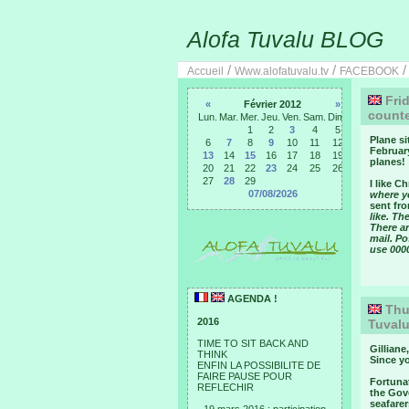
Alofa Tuvalu BLOG
/
/
Accueil
Www.alofatuvalu.tv
FACEBOOK
Frid
«
Février 2012
»
counte
Lun.
Mar.
Mer.
Jeu.
Ven.
Sam.
Dim.
1
2
3
4
5
Plane si
6
7
8
9
10
11
12
February
13
14
15
16
17
18
19
planes!
20
21
22
23
24
25
26
27
28
29
I like C
07/08/2026
where yo
sent fro
like. Th
There ar
mail. P
use 000
AGENDA !
Thur
2016
Tuvalu
TIME TO SIT BACK AND
Gilliane
THINK
Since yo
ENFIN LA POSSIBILITE DE
FAIRE PAUSE POUR
Fortuna
REFLECHIR
the Gov
seafarer