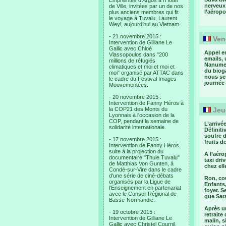
Empreintes d’Argos à l’Hotel
nerveux
de Ville, invitées par un de nos
l’aéropor
plus anciens membres qui fit
le voyage à Tuvalu, Laurent
Weyl, aujourd’hui au Vietnam.
- 21 novembre 2015 :
Vend
Intervention de Gilliane Le
Gallic avec Chloé
Appel e
Vlassopoulos dans "200
emails,
millions de réfugiés
Nanumea
climatiques et moi et moi et
du bioga
moi" organisé par ATTAC dans
nous ser
le cadre du Festival Images
journée
Mouvementées.
- 20 novembre 2015 :
Intervention de Fanny Héros à
la COP21 des Monts du
Jeud
Lyonnais à l'occasion de la
COP, pendant la semaine de
L’arrivé
solidarité internationale.
Définiti
soufre 
- 17 novembre 2015 :
fruits d
Intervention de Fanny Héros
suite à la projection du
A l’aéro
documentaire "Thule Tuvalu"
taxi dri
de Matthias Von Gunten, à
chez ell
Condé-sur-Vire dans le cadre
d'une série de ciné-débats
Ron, cou
organisés par la Ligue de
Enfants,
l'Enseignement en partenariat
foyer. S
avec le Conseil Régional de
que Sara
Basse-Normandie.
Après un
- 19 octobre 2015 :
retraite
Intervention de Gilliane Le
malin, s
Gallic avec Christel Cournil,