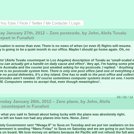
/
/
/
/
/
You Tube
Flickr
Twitter
Me Contacter
Login
ay January 27th, 2012 – Zero postcode, by John, Alofa Tuvalu
rpart in Funafuti
tuation is worse than ever. There is no news of when (or even if) flights will resume.
 is going to be a quiet month in our office. Maybe I should go home again. Oh, no
hris’ (Alofa Tuvalu counterpart in Los Angeles) description of Tuvalu as ‘
small-scaled
u can actually get a handle on daily cause and effect
’. Very apt. I’m having some pri
m Australia and the courier just emailed asking for my postcode. I replied: ‘
Anything
ere is no postcode system here. There is only one post office (and one of everything e
e no postal deliveries. It’s a tiny island. One has to walk to the post office and collec
ostcodes aren’t needed. Of course sometimes computer systems insist on one. I norm
00. Computers seems to accept that, even though meaningless
’.
03 / 02 / 12 
sday January 26th, 2012 – Zero plane, by John, Alofa
 counterpart in Funafuti
, what you said to Seinati about being lucky with the plane was absolutely right.
u left we have not had any planes into here. None. Zero!
tely Government sent “Nivaga II” to Suva on Tuesday and we put ten seafarers on bo
ernment is sending “Manu Folau” to Suva on Saturday and we are going to put four
s on board. We lose money on airfares because Air Pacific will not refund the full am