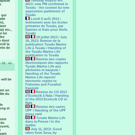
Tuesday August 6th
explosé
2013: new PM confirmed in
e
Tuvalu - the context by new
opposition parliement of
Tuvalu
) qui
elle
Lundi 5 août 2013 :
n),
événement avec les écoles
vient
primaires de Tuvalu, par
a) etc.,
Damien et Kaio pour Alofa
i lui
Tuvalu
les
19 juillet 2013 / July
e dont
19, 2013: Remise de la
cié la
publication Tuvalu Marine
rtie de
Life à Tuvalu / Handing of
the Tuvalu Marine Life
publication to Tuvalu
Remise des copies
électroniques des rapports
- 08 : 44
Tuvalu Marine Life aux
pêcheries et kaupule /
Handing of the Tuvalu
Marine Life reports’
 will be
electronic copies to
Fisheries and Funafuti
Kaupule
vant un
Remise du CD 2013
ille du
d'Ecolozik à Nala / Handing
of the 2013 Ecolozik CD to
Nala
de
Remise des cartes
Fong et
UPF / Handing of the UPF
press card
Tuvalu Marine Life
otre
dans la Presse / in the
 du
media:
uvrir,
July 11, 2013: Good
i
vibes from Suva, by
avant