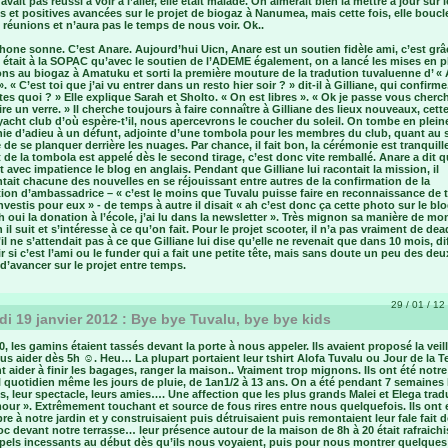
avait pas réussi à voir à l’aller, elle était malade. On aimerait bien la mettre à jour sur 
s et positives avancées sur le projet de biogaz à Nanumea, mais cette fois, elle boucl
 réunions et n’aura pas le temps de nous voir. Ok..
hone sonne. C’est Anare. Aujourd’hui Uicn, Anare est un soutien fidèle ami, c’est grâc
l était à la SOPAC qu’avec le soutien de l’ADEME également, on a lancé les mises en p
ns au biogaz à Amatuku et sorti la première mouture de la tradution tuvaluenne d’ « A
 ». « C’est toi que j’ai vu entrer dans un resto hier soir ? » dit-il à Gilliane, qui confirme
tes quoi ? » Elle explique Sarah et Sholto. « On est libres ». « Ok je passe vous cherc
re un verre. » Il cherche toujours à faire connaître à Gilliane des lieux nouveaux, cette
 yacht club d’où espère-t’il, nous apercevrons le coucher du soleil. On tombe en plein
e d’adieu à un défunt, adjointe d’une tombola pour les membres du club, quant au sol
 de se planquer derrière les nuages. Par chance, il fait bon, la cérémonie est tranquille
de la tombola est appelé dès le second tirage, c’est donc vite remballé. Anare a dit qu
t avec impatience le blog en anglais. Pendant que Gilliane lui racontait la mission, il
it chacune des nouvelles en se réjouissant entre autres de la confirmation de la
ion d’ambassadrice – « c’est le moins que Tuvalu puisse faire en reconnaissance de 
nvestis pour eux » - de temps à autre il disait « ah c’est donc ça cette photo sur le bl
h oui la donation à l’école, j’ai lu dans la newsletter ». Très mignon sa manière de mo
il suit et s’intéresse à ce qu’on fait. Pour le projet scooter, il n’a pas vraiment de dea
l ne s’attendait pas à ce que Gilliane lui dise qu’elle ne revenait que dans 10 mois, dif
r si c’est l’ami ou le funder qui a fait une petite tête, mais sans doute un peu des deu
d’avancer sur le projet entre temps.
29 / 01 / 12 
i 19 janvier 2012 : Bye bye Tuvalu, bye bye kids
, les gamins étaient tassés devant la porte à nous appeler. Ils avaient proposé la veil
us aider dès 5h ☺. Heu… La plupart portaient leur tshirt Alofa Tuvalu ou Jour de la Ter
t aider à finir les bagages, ranger la maison.. Vraiment trop mignons. Ils ont été notr
l quotidien même les jours de pluie, de 1an1/2 à 13 ans. On a été pendant 7 semaines 
, leur spectacle, leurs amies…. Une affection que les plus grands Malei et Elega trad
our ». Extrêmement touchant et source de fous rires entre nous quelquefois. Ils ont 
bre à notre jardin et y construisaient puis détruisaient puis remontaient leur fale fait d
oc devant notre terrasse… leur présence autour de la maison de 8h à 20 était rafraichi
ppels incessants au début dès qu’ils nous voyaient, puis pour nous montrer quelques