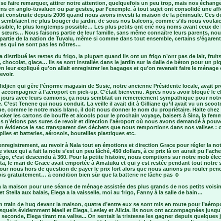
se faire remarquer, attirer notre attention, quelquefois un peu trop, mais nos échang
ns en anglo-tuvaluen ou par gestes, par l’exemple. à tout sujet ont consolidé une aff
ait construite depuis 2006 quand nous avons investi la maison de la péninsule. Ces d
s semblaient ne plus bouger du jardin, de sous nos balcons, comme s’ils nous voulaie
sible, le plus longtemps possible… Les plus petits ont crié nos noms avant ceux de 
t sœurs… Nous faisons partie de leur famille, sans même connaître leurs parents, no
 partie de la nation de Tuvalu, même si comme dans tout ensemble, certains s’égarent
tes qui ne sont pas les nôtres…
a distribué les restes du frigo, la plupart quand ils ont un frigo n’ont pas de lait, fruits
 chocolat, glace… Ils se sont installés dans le jardin sur la dalle de béton pour un pi
n leur expliqué qu’on allait enregistrer les bagages et qu’on revenait faire le ménage 
evoir.
e fidjien qui gère l’énorme magasin de Susie, notre ancienne Présidente locale, avait p
 accompagner à l’aéroport en pick-up. C’était bienvenu. Après nous avoir bloqué le 
s jours avec leurs camions, ça nous semblait un remerciement sympathique pour notr
. C’est Tenene qui nous conduit. La veille il avait dit à Gilliane qu’il avait vu un scoot
ue, comme le notre mais blanc, il doit nous donner le nom du propriétaire. Halte chez
cker les cartons de bouffe et alcools pour le prochain voyage, baisers à Sina, la femm
s n’étions pas sures de revoir et direction l’aéroport où nous avons demandé à pouv
en évidence le sac transparent des déchets que nous remportions dans nos valises : 
piles et batteries, aérosols, bouteilles plastiques etc.
enregistrement, au revoir à Nala tout en émotions et direction Grace pour régler la not
 vieux qui a fait la note s’est un peu lâché, 450 dollars, à ce prix là on aurait pu l’ach
go, c’est descendu à 360. Pour la petite histoire, nous comptions sur notre mob élec
a, le mari de Grace avait emportée à Amatuku et qui y est restée pendant tout notre s
 pour nous hors de question de payer le prix fort alors que nous aurions pu rouler pen
is gratuitement… à condition bien sûr que la batterie ne lâche pas ☺
à la maison pour une séance de ménage assistée des plus grands de nos petits vois
et Stella aux balais, Elega a la vaisselle, moi au frigo, Fanny à la salle de bain…
 train de hug devant la maison, quatre d’entre eux se sont mis en route pour l’aéropo
squels évidemment Maeli et Elega, Lesley et Alicia. Ils nous ont accompagnées jusqu’
 seconde, Elega tirant ma valise... On sentait la tristesse les gagner depuis quelques 