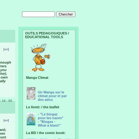
OUTILS PEDAGOGIQUES /
EDUCATIONAL TOOLS
[
en
]
 enough
nters
 you
lse).
t own
Manga Climat
ally
Un Manga sur le
climat pour et par
des ados
- 16 : 00
Le livret: / the leaflet
-
"Le biogaz
pour les nazes"
[
en
]
-
"Biogas -
What a blast!"
ard;
La BD / the comic book:
teen
ount