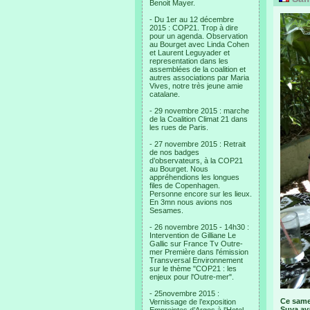
Benoit Mayer.
- Du 1er au 12 décembre
2015 : COP21. Trop à dire
pour un agenda. Observation
au Bourget avec Linda Cohen
et Laurent Leguyader et
representation dans les
assemblées de la coalition et
autres associations par Maria
Vives, notre très jeune amie
catalane.
- 29 novembre 2015 : marche
de la Coalition Climat 21 dans
les rues de Paris.
- 27 novembre 2015 : Retrait
de nos badges
d’observateurs, à la COP21
au Bourget. Nous
appréhendions les longues
files de Copenhagen.
Personne encore sur les lieux.
En 3mn nous avions nos
Sesames.
- 26 novembre 2015 - 14h30 :
Intervention de Gilliane Le
Gallic sur France Tv Outre-
mer Première dans l'émission
Transversal Environnement
sur le thème "COP21 : les
enjeux pour l'Outre-mer".
- 25novembre 2015 :
Ce same
Vernissage de l’exposition
Suva ava