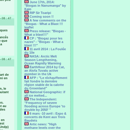
June 17th, 2014:
"Biogas in Nanumanga" by
Kaio
RIP Sir Toaripi
Coming soon !!
- 08 : 47
A few comments on the
"Biogas - What a Blast !!!
leaflet
lques
Press release: "Biogas -
What a blast!!!"
vancés
CP : "Biogaz pour les
e que
nazes" - "Biogas - What a
La
blast !!!"
11 avril 2014 : La Foulée
du 10e
NASA: Arctic Melt
- 08 : 47
Season Lengthening,
Ocean Rapidly Warming
EarthHour 2014 by Cat,
an Alofa Tuvalu active
.
member in the Uk
art de
AFP : "Le réchauffement
ni en
fait fondre la dernière
région stable de la calotte
du Groenland"
n, le
autant
National Geographic: if
all ice melted...
The Independent:
ns.
"Frequency of severe
nt au
flooding across Europe 'to
rdes
double by 2050' "
.
6 mars -10 avril : Expo &
concerts de Kent aux Trois
t en
Baudets
est
Artic news: "High
(Undp)
methane levels over the