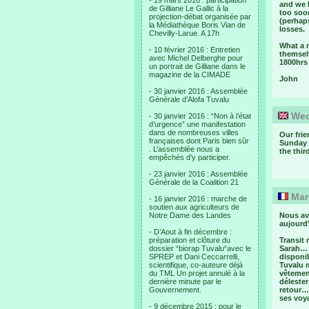
- 19 mars 2016 : participation
and we l
de Gilliane Le Gallic à la
too soon
projection-débat organisée par
(perhaps
la Médiathèque Boris Vian de
losses.
Chevilly-Larue. A 17h
What a 
- 10 février 2016 : Entretien
themselv
avec Michel Delberghe pour
1800hrs 
un portrait de Gilliane dans le
magazine de la CIMADE
John
- 30 janvier 2016 : Assemblée
Générale d’Alofa Tuvalu
Wed
- 30 janvier 2016 : “Non à l’état
d’urgence” une manifestation
dans de nombreuses villes
Our frie
françaises dont Paris bien sûr
Sunday 
. L’assemblée nous a
the thir
empêchés d’y participer.
- 23 janvier 2016 : Assemblée
Générale de la Coalition 21
Mard
- 16 janvier 2016 : marche de
soutien aux agriculteurs de
Notre Dame des Landes
Nous avo
aujourd’
- D’Aout à fin décembre :
préparation et clôture du
Transit 
dossier “biorap Tuvalu“avec le
Sarah… C
SPREP et Dani Ceccarrelli,
disponi
scientifique, co-auteure déjà
Tuvalu m
du TML Un projet annulé à la
vêtement
dernière minute par le
déleste
Gouvernement.
retour… 
ses voya
- 9 décembre 2015 : pour le