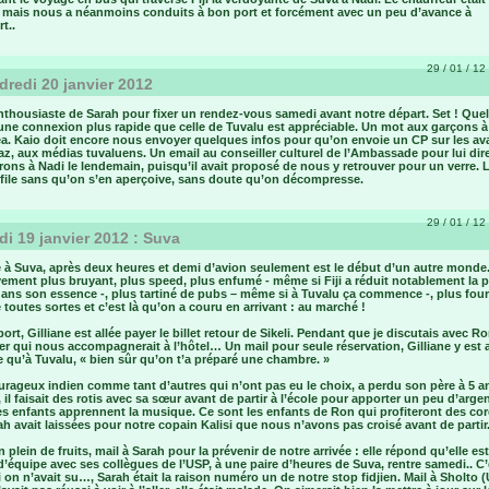
 mais nous a néanmoins conduits à bon port et forcément avec un peu d’avance à
t..
29 / 01 / 12 
redi 20 janvier 2012
nthousiaste de Sarah pour fixer un rendez-vous samedi avant notre départ. Set ! Que
 une connexion plus rapide que celle de Tuvalu est appréciable. Un mot aux garçons à
. Kaio doit encore nous envoyer quelques infos pour qu’on envoie un CP sur les a
z, aux médias tuvaluens. Un email au conseiller culturel de l’Ambassade pour lui dir
ons à Nadi le lendemain, puisqu’il avait proposé de nous y retrouver pour un verre. 
 file sans qu’on s’en aperçoive, sans doute qu’on décompresse.
29 / 01 / 12 
i 19 janvier 2012 : Suva
e à Suva, après deux heures et demi d’avion seulement est le début d’un autre monde
vement plus bruyant, plus speed, plus enfumé - même si Fiji a réduit notablement la p
dans son essence -, plus tartiné de pubs – même si à Tuvalu ça commence -, plus four
e toutes sortes et c’est là qu’on a couru en arrivant : au marché !
port, Gilliane est allée payer le billet retour de Sikeli. Pendant que je discutais avec Ro
ver qui nous accompagnerait à l’hôtel… Un mail pour seule réservation, Gilliane y est 
e qu’à Tuvalu, « bien sûr qu’on t’a préparé une chambre. »
rageux indien comme tant d’autres qui n’ont pas eu le choix, a perdu son père à 5 a
 il faisait des rotis avec sa sœur avant de partir à l’école pour apporter un peu d’arge
es enfants apprennent la musique. Ce sont les enfants de Ron qui profiteront des co
h avait laissées pour notre copain Kalisi que nous n’avons pas croisé avant de partir
 plein de fruits, mail à Sarah pour la prévenir de notre arrivée : elle répond qu’elle es
 d’équipe avec ses collègues de l’USP, à une paire d’heures de Suva, rentre samedi.. C’
i on n’avait su…, Sarah était la raison numéro un de notre stop fidjien. Mail à Sholto 