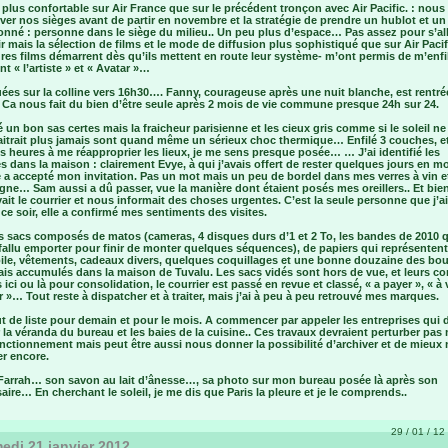
 plus confortable sur Air France que sur le précédent tronçon avec Air Pacific. : nous
ver nos sièges avant de partir en novembre et la stratégie de prendre un hublot et un
ionné : personne dans le siège du milieu.. Un peu plus d’espace… Pas assez pour s’al
r mais la sélection de films et le mode de diffusion plus sophistiqué que sur Air Paci
res films démarrent dès qu’ils mettent en route leur système- m’ont permis de m’enfil
nt « l’artiste » et « Avatar »…
es sur la colline vers 16h30…. Fanny, courageuse après une nuit blanche, est rentré
 Ca nous fait du bien d’être seule après 2 mois de vie commune presque 24h sur 24.
é un bon sas certes mais la fraicheur parisienne et les cieux gris comme si le soleil ne
aitrait plus jamais sont quand même un sérieux choc thermique… Enfilé 3 couches, e
 heures à me réapproprier les lieux, je me sens presque posée… … J’ai identifié les
 dans la maison : clairement Evye, à qui j’avais offert de rester quelques jours en m
 a accepté mon invitation. Pas un mot mais un peu de bordel dans mes verres à vin e
e… Sam aussi a dû passer, vue la manière dont étaient posés mes oreillers.. Et bien
vait le courrier et nous informait des choses urgentes. C’est la seule personne que j’ai
ce soir, elle a confirmé mes sentiments des visites.
s sacs composés de matos (cameras, 4 disques durs d’1 et 2 To, les bandes de 2010 q
fallu emporter pour finir de monter quelques séquences), de papiers qui représenten
ile, vêtements, cadeaux divers, quelques coquillages et une bonne douzaine des bo
ais accumulés dans la maison de Tuvalu. Les sacs vidés sont hors de vue, et leurs c
ici ou là pour consolidation, le courrier est passé en revue et classé, « a payer », « à v
r »… Tout reste à dispatcher et à traiter, mais j’ai à peu à peu retrouvé mes marques.
 de liste pour demain et pour le mois. A commencer par appeler les entreprises qui 
la véranda du bureau et les baies de la cuisine.. Ces travaux devraient perturber pas
nctionnement mais peut être aussi nous donner la possibilité d’archiver et de mieux
er encore.
 Farrah… son savon au lait d’ânesse…, sa photo sur mon bureau posée là après son
aire… En cherchant le soleil, je me dis que Paris la pleure et je le comprends..
29 / 01 / 12 
di 21 janvier 2012