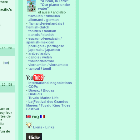
-
"A l'eau, la Terre"
there
-
"Our planet under
water"
acific’s
et aussi / and also :
-
tuvaluen / tuvaluan
-
allemand / german
-
flamand-néerlandais /
s
flemish-dutch
-
tahitien / tahitian
-
danois / danish
-
espagnol-mexicain /
spanish-mexican
-
portugais / portugese
- 15 : 58
-
japonais / japanese
-
arabe / arabic
-
gallois / welsh
-
thaïlandais/thaï
[
en
]
-
vietnamien / vietnamese
-
tamoul / tamil
-
International negociations
- 15 : 58
- COPs
-
Biogaz / Biogas
-
Biofuels
-
Tuvalu Marine Life
-
Le Festival des Grandes
Marées / Tuvalu King Tides
are et
Festival
our leur
rtés de
FAQ
et
llu
Liens - Links
e
d’un de