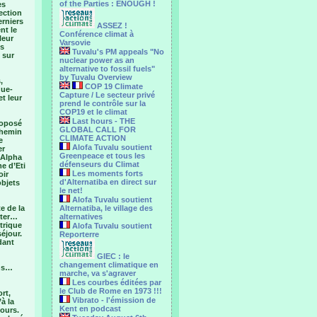
of the Parties : ENOUGH !
es
ection
erniers
ASSEZ !
nt le
Conférence climat à
leur
Varsovie
us
Tuvalu's PM appeals "No
 sur
nuclear power as an
alternative to fossil fuels"
by Tuvalu Overview
,
COP 19 Climate
que-
Capture / Le secteur privé
et leur
prend le contrôle sur la
COP19 et le climat
Last hours - THE
roposé
GLOBAL CALL FOR
chemin
CLIMATE ACTION
e
Alofa Tuvalu soutient
er
Greenpeace et tous les
 Alpha
défenseurs du Climat
e d’Eti
Les moments forts
oir
d'Alternatiba en direct sur
objets
le net!
Alofa Tuvalu soutient
e de la
Alternatiba, le village des
eter…
alternatives
trique
Alofa Tuvalu soutient
éjour.
Reporterre
dant
GIEC : le
changement climatique en
ins…
marche, va s'agraver
Les courbes éditées par
le Club de Rome en 1973 !!!
rt,
Vibrato - l'émission de
à la
Kent en podcast
jours.