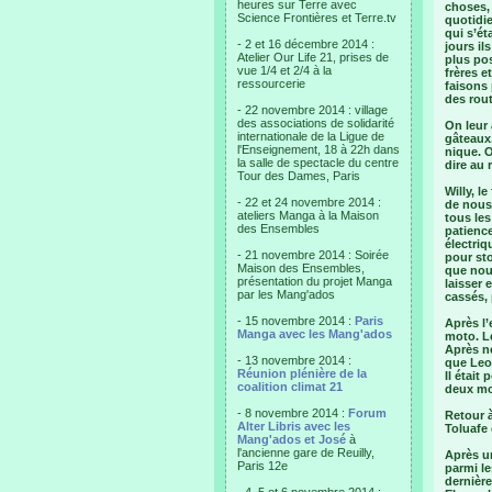
heures sur Terre avec
choses, 
Science Frontières et Terre.tv
quotidie
qui s’ét
- 2 et 16 décembre 2014 :
jours il
Atelier Our Life 21, prises de
plus pos
vue 1/4 et 2/4 à la
frères e
ressourcerie
faisons
des rou
- 22 novembre 2014 : village
des associations de solidarité
On leur 
internationale de la Ligue de
gâteaux,
l'Enseignement, 18 à 22h dans
nique. O
la salle de spectacle du centre
dire au r
Tour des Dames, Paris
Willy, l
- 22 et 24 novembre 2014 :
de nous
ateliers Manga à la Maison
tous le
des Ensembles
patience
électriq
- 21 novembre 2014 : Soirée
pour sto
Maison des Ensembles,
que nou
présentation du projet Manga
laisser 
par les Mang'ados
cassés, 
- 15 novembre 2014 :
Paris
Après l’
Manga avec les Mang'ados
moto. Le
Après né
- 13 novembre 2014 :
que Leot
Réunion plénière de la
Il était
coalition climat 21
deux mo
- 8 novembre 2014 :
Forum
Retour 
Alter Libris avec les
Toluafe 
Mang'ados et José
à
l'ancienne gare de Reuilly,
Après un
Paris 12e
parmi le
dernière