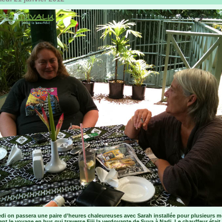
di on passera une paire d’heures chaleureuses avec Sarah installée pour plusieurs m
nt le voyage en bus qui traverse Fiji la verdoyante de Suva à Nadi. Le chauffeur étai