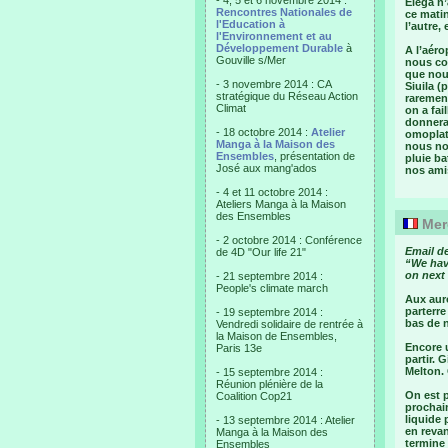
- 4, 5 et 6 novembre 2014 :
Elega n’
Rencontres Nationales de
ce matin
l'Education à
l’autre,
l'Environnement et au
Développement Durable
à
A l’aéro
Gouville s/Mer
nous co
que nous
- 3 novembre 2014 : CA
Siuila (
stratégique du Réseau Action
rarement
Climat
on a fai
donnera,
- 18 octobre 2014 :
Atelier
omoplate
Manga à la Maison des
nous no
Ensembles
, présentation de
pluie ba
José aux mang'ados
nos amis
- 4 et 11 octobre 2014 :
Ateliers Manga à la Maison
des Ensembles
Merc
- 2 octobre 2014 : Conférence
Email d
de 4D "Our life 21"
“We have
on next 
- 21 septembre 2014 :
People's climate march
Aux auro
parterre
- 19 septembre 2014 :
bas de n
Vendredi solidaire de rentrée à
la Maison de Ensembles,
Encore 
Paris 13e
partir. 
Melton. 
- 15 septembre 2014 :
Réunion plénière de la
On est p
Coalition Cop21
prochain
liquide 
- 13 septembre 2014 : Atelier
en revan
Manga à la Maison des
termine 
Ensembles