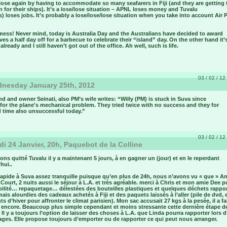
ose again by having to accommodate so many seafarers in Fiji (and they are getting 
 for their ships). It’s a lose/lose situation – APNL loses money and Tuvalu
) loses jobs. It’s probably a lose/lose/lose situation when you take into account Air P
mess! Never mind, today is Australia Day and the Australians have decided to award
es a half day off for a barbecue to celebrate their “island” day. On the other hand it’
already and I still haven’t got out of the office. Ah well, such is life.
03 / 02 / 12 
nesday January 25th, 2012
nd and owner Seinati, also PM’s wife writes: “Willy (PM) is stuck in Suva since
for the plane's mechanical problem. They tried twice with no success and they for
d time also unsuccessful today.”
03 / 02 / 12 
i 24 Janvier, 20h, Paquebot de la Colline
ns quitté Tuvalu il y a maintenant 5 jours, à en gagner un (jour) et en le reperdant
hui..
rapide à Suva assez tranquille puisque qu’en plus de 24h, nous n’avons vu « que » An
ourt, 2 nuits aussi le séjour à L.A. et très agréable. merci à Chris et mon amie Dee p
bilité… repaquetage… délestées des bouteilles plastiques et quelques déchets rappo
ais alourdies des cadeaux achetés à Fiji et des paquets laissés à l’aller (pile de dvd, 
s d’hiver pour affronter le climat parisien). Mon sac accusait 27 kgs à la pesée, il a fa
r encore. Beaucoup plus simple cependant et moins stressante cette dernière étape d
Il y a toujours l’option de laisser des choses à L.A. que Linda pourra rapporter lors 
ges. Elle propose toujours d’emporter ou de rapporter ce qui peut nous arranger.