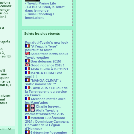
 avions
- Tuvalu Marine Life
 couloir
- La BD "A l'eau, la Terre"
longer
dans le monde
fic où
- Tuvalu flooding /
er 4
Inondations
e à
Sujets les plus récents
t après
Funafuti-Tuvalu's new look
"A l'eau, la Terre"
on
poursuit sa route
t à
Some fresh news about
 sûr Eli
Tuvalu weather
Bon débarras 2015!
Good riddance 2015 !
Alofa Tuvalu à la COP21
u’il
MANGA CLIMAT est
t une
sorti !!!
uquins
"MANGA CLIMAT" :
ontenus
sortie imminente !!!
oir », «
9 avril 2015 : Le Jour de
la Terre reprend du service
en France
doivent
Atelier de rentrée avec
 mal
les Mang'ados
 nous
Charlie forever...
Alofa Tuvalu's
warmest wishes for 2015
Mercredi 10 décembre
2014 : Dominique Campana,
Chevalier de la Légion
d'Honneur
- 08 : 51
6 décembre / december