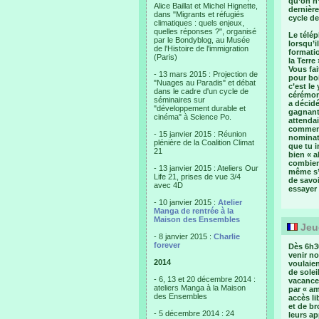
qu’on n’
Alice Baillat et Michel Hignette,
dernière
dans "Migrants et réfugiés
cycle de
climatiques : quels enjeux,
quelles réponses ?", organisé
Le télép
par le Bondyblog, au Musée
lorsqu’i
de l'Histoire de l'immigration
formatio
(Paris)
la Terre
Vous fai
- 13 mars 2015 : Projection de
pour boi
"Nuages au Paradis" et débat
c’est le
dans le cadre d'un cycle de
cérémoni
séminaires sur
a décidé
"développement durable et
gagnant 
cinéma" à Science Po.
attendai
commenta
- 15 janvier 2015 : Réunion
nominat
plénière de la Coalition Climat
que tu i
21
bien « a
combien 
- 13 janvier 2015 : Ateliers Our
même s’i
Life 21, prises de vue 3/4
de savoi
avec 4D
essayer 
- 10 janvier 2015 :
Atelier
Manga de rentrée à la
Maison des Ensembles
Jeud
- 8 janvier 2015 :
Charlie
forever
Dès 6h30
venir no
2014
voulaien
de solei
- 6, 13 et 20 décembre 2014 :
vacances
ateliers Manga à la Maison
par « am
des Ensembles
accès li
et de br
- 5 décembre 2014 : 24
leurs a