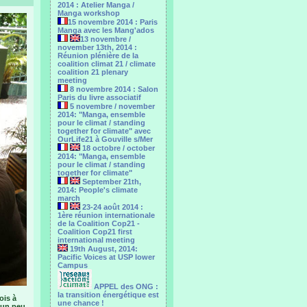
2014 : Atelier Manga /
Manga workshop
15 novembre 2014 : Paris
Manga avec les Mang'ados
13 novembre /
november 13th, 2014 :
Réunion plénière de la
coalition climat 21 / climate
coalition 21 plenary
meeting
8 novembre 2014 : Salon
Paris du livre associatif
5 novembre / november
2014: "Manga, ensemble
pour le climat / standing
together for climate" avec
OurLife21 à Gouville s/Mer
18 octobre / october
2014: "Manga, ensemble
pour le ‎climat / standing
together for climate"
September 21th,
2014: People's climate
march
23-24 août 2014 :
1ère réunion internationale
de la Coalition Cop21 -
Coalition Cop21 first
international meeting
19th August, 2014:
Pacific Voices at USP lower
Campus
APPEL des ONG :
la transition énergétique est
ois à
une chance !
t un peu