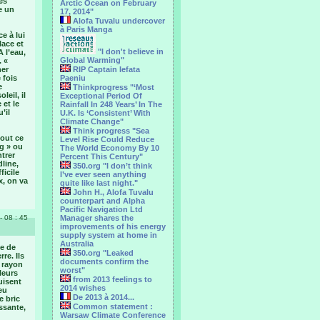
les
Arctic Ocean on February
e un
17, 2014"
Alofa Tuvalu undercover
à Paris Manga
e à lui
lace et
"I don't believe in
 l’eau,
Global Warming"
. «
her
RIP Captain Iefata
 fois
Paeniu
e
Thinkprogress "‘Most
eil, il
Exceptional Period Of
 et le
Rainfall In 248 Years’ In The
’il
U.K. Is ‘Consistent’ With
Climate Change"
Think progress "Sea
tout ce
Level Rise Could Reduce
og » ou
The World Economy By 10
ntrer
Percent This Century"
dline,
350.org "I don’t think
ficile
I’ve ever seen anything
x, on va
quite like last night."
John H., Alofa Tuvalu
counterpart and Alpha
Pacific Navigation Ltd
- 08 : 45
Manager shares the
improvements of his energy
supply system at home in
Australia
le de
350.org "Leaked
re. Ils
documents confirm the
e rayon
worst"
leurs
from 2013 feelings to
uisent
2014 wishes
eu
De 2013 à 2014...
e bric
Common statement :
ssante,
Warsaw Climate Conference