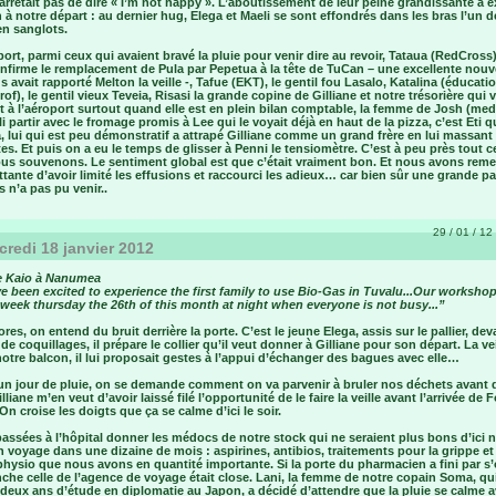
arrêtait pas de dire « I’m not happy ». L’aboutissement de leur peine grandissante a 
 à notre départ : au dernier hug, Elega et Maeli se sont effondrés dans les bras l’un d
 en sanglots.
port, parmi ceux qui avaient bravé la pluie pour venir dire au revoir, Tataua (RedCross
nfirme le remplacement de Pula par Pepetua à la tête de TuCan – une excellente nouv
 avait rapporté Melton la veille -, Tafue (EKT), le gentil fou Lasalo, Katalina (éducatio
prof), le gentil vieux Teveia, Risasi la grande copine de Gilliane et notre trésorière qui 
 à l’aéroport surtout quand elle est en plein bilan comptable, la femme de Josh (medi
lli partir avec le fromage promis à Lee qui le voyait déjà en haut de la pizza, c’est Eti qu
 lui qui est peu démonstratif a attrapé Gilliane comme un grand frère en lui massant 
s. Et puis on a eu le temps de glisser à Penni le tensiomètre. C’est à peu près tout c
us souvenons. Le sentiment global est que c’était vraiment bon. Et nous avons remer
ttante d’avoir limité les effusions et raccourci les adieux… car bien sûr une grande pa
 n’a pas pu venir..
29 / 01 / 12 
redi 18 janvier 2012
e Kaio à Nanumea
 been excited to experience the first family to use Bio-Gas in Tuvalu...Our workshop
week thursday the 26th of this month at night when everyone is not busy...”
res, on entend du bruit derrière la porte. C’est le jeune Elega, assis sur le pallier, de
 de coquillages, il prépare le collier qu’il veut donner à Gilliane pour son départ. La ve
otre balcon, il lui proposait gestes à l’appui d’échanger des bagues avec elle…
un jour de pluie, on se demande comment on va parvenir à bruler nos déchets avant 
Gilliane m’en veut d’avoir laissé filé l’opportunité de le faire la veille avant l’arrivée de 
On croise les doigts que ça se calme d’ici le soir.
assées à l’hôpital donner les médocs de notre stock qui ne seraient plus bons d’ici n
 voyage dans une dizaine de mois : aspirines, antibios, traitements pour la grippe et
physio que nous avons en quantité importante. Si la porte du pharmacien a fini par s’o
che celle de l’agence de voyage était close. Lani, la femme de notre copain Soma, qu
deux ans d’étude en diplomatie au Japon, a décidé d’attendre que la pluie se calme 