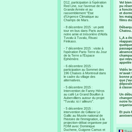
D12, participation à l’opération
Vol bien
Red Line, sur l’avenue de la
pu réser
Grande Armée et au
a fonct
rassemblement “Etat
et dormi
d’Urgence Climatique au
les maig
Champs de Mars.
films do
- 8 décembre 2015 : un petit
Débarqué
tour en bus dans Paris avec
Chatou.
notre amie et trésorière d’Alofa
Tuvalu à Tuvalu, Risasi
L.A a ét
Finikaso.
réappar
quelques
- 7 décembre 2015 : visite à
passages
l’opération Paris-Terre du Jour
absence
de la Terre a l’Espace
champagn
Ephémère.
qui rele
appelée 
- 6 décembre 2015 :
participation au Sommet des
Vidés le
196 Chaises à Montreuil dans
m’avait 
le cadre du village des
bonne p
alternatives.
que j’av
déposés 
- 5 décembre 2015 :
à classe
Intervention de Fanny Héros
au café Le Grand Bouillon à
Un début
Aubervilliers autour du projet
changer 
"Tuvalu: ici / ailleurs".
notre fo
organis
- 5 décembre 2015 :
intervention de Gilliane Le
Et puis
Gallic au Musée national de
annivers
l’histoire de l’immigration, à la
projection-débat organisee par
l’OIM avec Dominique
Duchene, Guigone Camus et
Same