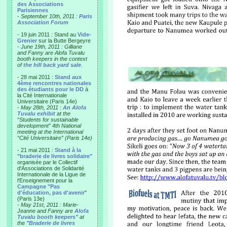
des Associations
Parisiennes
-
September 10th, 2011 :
Paris
Association Forum
- 19 juin 2011 : Stand au
Vide-
Grenier
sur la Butte Bergeyre
-
June 19th, 2011 : Gilliane
and Fanny are Alofa Tuvalu
booth keepers in the context
of
the hill back yard sale
.
- 28 mai 2011 :
Stand aux
4ème rencontres nationales
des étudiants pour le DD
à
la Cité Internationale
Universitaire (Paris 14e)
-
May 28th, 2011 :
An Alofa
Tuvalu exhibit
at the
“Students for sustainable
development” 4th National
meeting at the International
“Cité Universitaire” (Paris 14e)
- 21 mai 2011 :
Stand à la
"braderie de livres solidaire"
organisée par le Collectif
d'Associations de Solidarité
Internationale de la Ligue de
l'Enseignement pour la
Campagne "Pas
d'éducation, pas d'avenir
"
(Paris 13e)
-
May 21st, 2011 : Marie-
Jeanne and Fanny are
Alofa
Tuvalu booth keepers"
at
the
"Braderie de livres