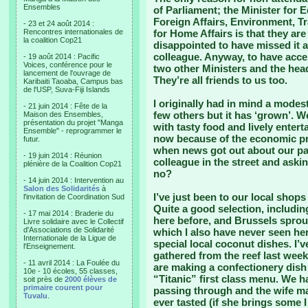
Ensembles
of Parliament; the Minister for 
Foreign Affairs, Environment, T
- 23 et 24 août 2014 :
Rencontres internationales de
for Home Affairs is that they are
la coalition Cop21
disappointed to have missed it a
colleague. Anyway, to have acc
- 19 août 2014 : Pacific
Voices, conférence pour le
two other Ministers and the head 
lancement de l'ouvrage de
They’re all friends to us too.
Karibaiti Taoaba, Campus bas
de l'USP, Suva-Fiji Islands
I originally had in mind a modes
- 21 juin 2014 : Fête de la
few others but it has ‘grown’. W
Maison des Ensembles,
présentation du projet "Manga
with tasty food and lively enter
Ensemble" - reprogrammer le
now because of the economic pr
futur.
when news got out about our pa
- 19 juin 2014 : Réunion
colleague in the street and aski
plénière de la Coalition Cop21
no?
- 14 juin 2014 : Intervention au
Salon des Solidarités
à
I’ve just been to our local shop
l'invitation de Coordination Sud
Quite a good selection, includin
- 17 mai 2014 : Braderie du
here before, and Brussels sprout
Livre solidaire avec le Collectif
d'Associations de Solidarité
which I also have never seen he
Internationale de la Ligue de
special local coconut dishes. I’v
l'Enseignement.
gathered from the reef last wee
- 11 avril 2014 : La Foulée du
are making a confectionery dish
10e - 10 écoles, 55 classes,
“Titanic” first class menu. We 
soit près de
2000 élèves de
primaire courent pour
passing through and the wife ma
Tuvalu
.
ever tasted (if she brings some I