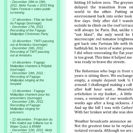
-
December 18th to 19th,
2011: Alofa Tuvalu « 2010 King
Tides Festival » video public
screening
- 17 décembre : Fête de Noël
du Fagogo (tournage)
-
December 17th, 2011 :
Recording of the Fagogo
Malipolipo Christmas Party
- 16 décembre : TMTI passing
out at Amatuku (tournage)
-
December 16th, 2011 :
Recording of TMTI passing
out at Amatuku
- 14 décembre : Fagogo
Malipolipo chantent à l'hôpital
(tournage)
-
December 14th, 2011 :
Recording of Fagogo
Malipolipo singing at the
hospital
- 13 décembre : Fagogo
Malipolipo chantent pour les
prisonniers (tournage)
-
December 13th, 2011:
Recording of Fagogo
Malipolipo singing for
prisoners
- 12 décembre : Projection du
Film réalisé par Gilliane sur le
Water Quizz à IRWM
-
December 12th, 2011: Alofa