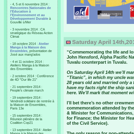
- 4, 5 et 6 novembre 2014 :
Rencontres Nationales de
l'Education à
l'Environnement et au
Développement Durable
à
Gouville s/Mer
- 3 novembre 2014 : CA
stratégique du Réseau Action
Climat
Saturday April 14th,201
- 18 octobre 2014 :
Atelier
Manga à la Maison des
Ensembles
, présentation de
“Commemorating the life and lo
José aux mang'ados
John Hensford, Alpha Pacific N
Tuvalu counterpart in Tuvalu.
- 4 et 11 octobre 2014 :
Ateliers Manga à la Maison
des Ensembles
On Saturday April 14th we’ll mar
- 2 octobre 2014 : Conférence
“Titanic”, in which my uncle w
de 4D "Our life 21"
28 years old and married only a 
- 21 septembre 2014 :
have my facts right the ship san
People's climate march
here. We’ll mark that moment wit
- 19 septembre 2014 :
Vendredi solidaire de rentrée à
I’ll bet there’s no other crewme
la Maison de Ensembles,
commemoration attended by the 
Paris 13e
& Minister for Communications, T
- 15 septembre 2014 :
for Finance; the Minister for H
Réunion plénière de la
of the Civil Service).
Coalition Cop21
- 13 septembre 2014 : Atelier
The only reason for non-attenda
Manga à la Maison des