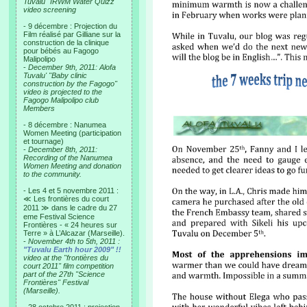
Tuvalu "IRWM Water Quizz"
video screening
- 9 décembre : Projection du
Film réalisé par Gilliane sur la
construction de la clinique
pour bébés au Fagogo
Malipolipo
-
December 9th, 2011: Alofa
Tuvalu' "Baby clinic
construction by the Fagogo"
video is projected to the
Fagogo Malipolipo club
Members
- 8 décembre : Nanumea
Women Meeting (participation
et tournage)
-
December 8th, 2011:
Recording of the Nanumea
Women Meeting and donation
to the community.
- Les 4 et 5 novembre 2011 :
≪ Les frontières du court
2011 ≫ dans le cadre du 27
eme Festival Science
Frontières - « 24 heures sur
Terre » à L’Alcazar (Marseille).
-
November 4th to 5th, 2011 :
"Tuvalu Earth hour 2009" !!
video at the "frontières du
court 2011" film competition
part of the 27th "Science
Frontières" Festival
(Marseille).