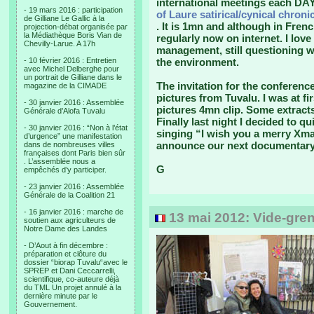
international meetings each DAY 
- 19 mars 2016 : participation
of Laure satirical/cynical chron
de Gilliane Le Gallic à la
. It is 1mn and although in Fren
projection-débat organisée par
la Médiathèque Boris Vian de
regularly now on internet. I love
Chevilly-Larue. A 17h
management, still questioning 
- 10 février 2016 : Entretien
the environment.
avec Michel Delberghe pour
un portrait de Gilliane dans le
The invitation for the conferenc
magazine de la CIMADE
pictures from Tuvalu. I was at fir
- 30 janvier 2016 : Assemblée
pictures 4mn clip. Some extracts
Générale d’Alofa Tuvalu
Finally last night I decided to 
- 30 janvier 2016 : “Non à l’état
singing “I wish you a merry Xma
d’urgence” une manifestation
announce our next documentary 
dans de nombreuses villes
françaises dont Paris bien sûr
. L’assemblée nous a
G
empêchés d’y participer.
- 23 janvier 2016 : Assemblée
Générale de la Coalition 21
- 16 janvier 2016 : marche de
13 mai 2012: Vide-gren
soutien aux agriculteurs de
Notre Dame des Landes
- D’Aout à fin décembre :
préparation et clôture du
dossier “biorap Tuvalu“avec le
SPREP et Dani Ceccarrelli,
scientifique, co-auteure déjà
du TML Un projet annulé à la
dernière minute par le
Gouvernement.