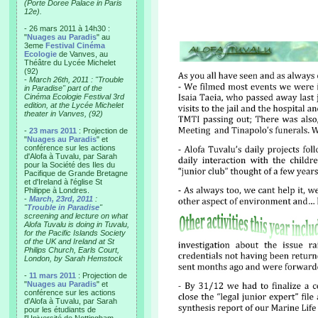
(Porte Doree Palace in Paris
12e).
- 26 mars 2011 à 14h30 :
"
Nuages au Paradis
" au
3eme
Festival Cinéma
Ecologie
de Vanves, au
Théâtre du Lycée Michelet
(92)
-
March 26th, 2011 : "Trouble
in Paradise" part of the
Cinéma Ecologie Festival 3rd
edition, at the Lycée Michelet
theater in Vanves, (92)
-
23 mars 2011
: Projection de
"
Nuages au Paradis
" et
conférence sur les actions
d'Alofa à Tuvalu, par Sarah
pour la Société des Iles du
Pacifique de Grande Bretagne
et d'Ireland à l'église St
Philippe à Londres.
-
March, 23rd, 2011
:
"
Trouble in Paradise
"
screening and lecture on what
Alofa Tuvalu is doing in Tuvalu,
for the Pacific Islands Society
of the UK and Ireland at St
Philips Church, Earls Court,
London, by Sarah Hemstock
-
11 mars 2011
: Projection de
"
Nuages au Paradis
" et
conférence sur les actions
d'Alofa à Tuvalu, par Sarah
pour les étudiants de