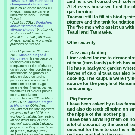
Tuvalu sur "les marins et le
and he is well versed with solvi
changement climatique"
At Stevens house we tried the ol
pour les étudiants marins du
gas burning.
Nivaga II organisé par et à
l'initiative de Kaio (Funafuti -
Tuamau still to fill his biodiges
Tuvalu).
piggery and the tank foundation
-
April 4th, 2012 :
Workshop
about "seafarers and
The five men who assist us with
climate change"
by Kaio with
Teauli and Taumaeke.
seafarers and trainees
(Funafuti – Tuvalu, on board
Nivaga) about environmental
Other activity
practices on vessels.
- Du 17 janvier au 24 mars
- Cassava planting
2012:
Mission biogaz à
Liner asked for me to demonstra
Nanumea
(mise en place de
récupérateurs d'eau,
ni tana (taro family) which has a
remplacement des réchauds,
He has a backyard garden where
construction des porcheries,
leaves of dalo ni tana can also b
distributions de graines et
mise en place de jardins
cooking. The kaupule were tryin
potagers, nouveau train de
source for the people of Nanume
formation pour un usage
pérenne des 4 unités par les
consuming.
volontaires et ateliers publics
pour la population)
- Pig farmer
-
From January 13th to March
24th, 2012 :
Mission biogas
I have been asked by a few farm
in Nanumea
Objectives :
and also do teeth clipping on sma
insuring that the four digesters
implemented late 2010 are
the nipple of the mother pig.
working to satisfaction, setting
I have been advising them on h
up one water tank at each
owners' place, build individual
a lot of coconut by the use of ra
piggeries, setting up the basis
coconut for them to use the milk 
for garden, training owners
mill mix and fed to the pigs.
and workers as well as raising