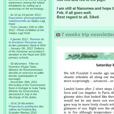
awareness among the Island
inhabitants by setting up a
I am still at Nanumea and hope t
workshop on the technology…
Feb. if all goes well.
- du 10 au 19 janvier 2012 :
Best regard to all, Sikeli
Exposition photographique
traditionnelle
au Vaiaku Lagi
Hotel
-
From January 10th to 19th,
2012 : Photo exhibition at the
Vaiaku Lagi Hotel
7 weeks trip newslett
- 5 janvier 2012 :
Remise de
la donation Hunamar
aux
écoles primaires Nauti et SDA
-
January 5th, 2012: Delivery
of the Hunamar association's
donation to the Nauti and SDA
primary schools.
- 30 décembre : Fête en
l'honneur d'Isaia Taeia,
Ministre de l'Environnement
décédé en exercice en juillet
dernier (participation et
tournage)
-
December 30th, 2011:
Recording of the Government
feast in homage to Isaia Taeia,
Minister for Environment,
deceased in July in the
discharge of his duties.
- 18 et 19 décembre :
Projections publiques
des
vidéos du Festival des
Grandes Marées 2010