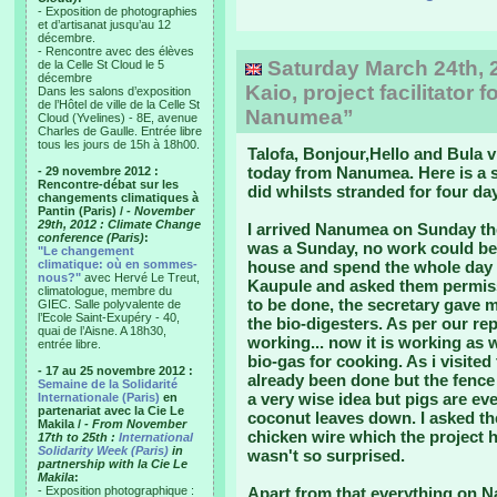
- Exposition de photographies
et d’artisanat jusqu’au 12
décembre.
- Rencontre avec des élèves
Saturday March 24th, 
de la Celle St Cloud le 5
décembre
Kaio, project facilitator 
Dans les salons d’exposition
de l’Hôtel de ville de la Celle St
Nanumea”
Cloud (Yvelines) - 8E, avenue
Charles de Gaulle. Entrée libre
tous les jours de 15h à 18h00.
Talofa, Bonjour,Hello and Bula vi
today from Nanumea. Here is a sma
- 29 novembre 2012 :
Rencontre-débat sur les
did whilsts stranded for four d
changements climatiques à
Pantin (Paris) /
- November
29th, 2012 : Climate Change
I arrived Nanumea on Sunday the
conference (Paris)
:
was a Sunday, no work could be d
"Le changement
climatique: où en sommes-
house and spend the whole day 
nous?"
avec Hervé Le Treut,
Kaupule and asked them permissi
climatologue, membre du
to be done, the secretary gave 
GIEC. Salle polyvalente de
l’Ecole Saint-Exupéry - 40,
the bio-digesters. As per our rep
quai de l’Aisne. A 18h30,
working... now it is working as 
entrée libre.
bio-gas for cooking. As i visited
- 17 au 25 novembre 2012 :
already been done but the fence 
Semaine de la Solidarité
a very wise idea but pigs are ev
Internationale (Paris)
en
partenariat avec la Cie Le
coconut leaves down. I asked th
Makila /
- From November
chicken wire which the project h
17th to 25th :
International
Solidarity Week (Paris)
in
wasn't so surprised.
partnership with la Cie Le
Makila
:
- Exposition photographique :
Apart from that everything on 