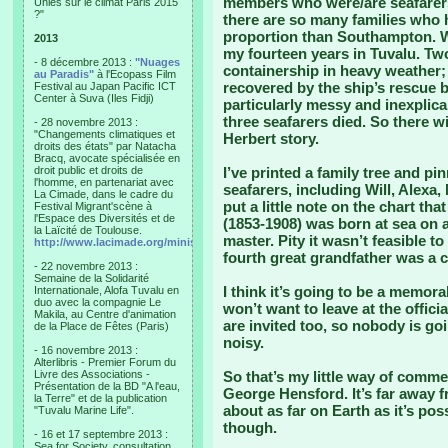
members who were/are seafarers.
Unies sur le climat Paris 2015
?"
there are so many families who h
proportion than Southampton. W
2013
my fourteen years in Tuvalu. T
- 8 décembre 2013 :
"Nuages
containership in heavy weather;
au Paradis"
à l'Ecopass Film
recovered by the ship’s rescue b
Festival au Japan Pacific ICT
Center à Suva (Iles Fidji)
particularly messy and inexplica
three seafarers died. So there wi
- 28 novembre 2013 :
"Changements climatiques et
Herbert story.
droits des états" par Natacha
Bracq, avocate spécialisée en
droit public et droits de
I’ve printed a family tree and pi
l'homme, en partenariat avec
seafarers, including Will, Alexa,
La Cimade, dans le cadre du
put a little note on the chart t
Festival Migrant'scène à
l'Espace des Diversités et de
(1853-1908) was born at sea on a
la Laïcité de Toulouse.
master. Pity it wasn’t feasible t
http://www.lacimade.org/minisites/migrantscene
fourth great grandfather was a 
- 22 novembre 2013 :
Semaine de la Solidarité
I think it’s going to be a memora
Internationale, Alofa Tuvalu en
duo avec la compagnie Le
won’t want to leave at the offici
Makila, au Centre d'animation
are invited too, so nobody is go
de la Place de Fêtes (Paris)
noisy.
- 16 novembre 2013 :
Alterlibris - Premier Forum du
Livre des Associations -
So that’s my little way of comme
Présentation de la BD "A l'eau,
George Hensford. It’s far away fr
la Terre" et de la publication
about as far on Earth as it’s poss
"Tuvalu Marine Life".
though.
- 16 et 17 septembre 2013 :
Sea for Society, consultation