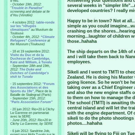
Answering your questions and qu
d'Yeu.
- October 19th, 2012:
several weeks in "simpler life".
"
Trouble in Paradise
"
developed countries? I really miss
screening and debate at Ile
d'Yeu (Vendée)
Happy to be in town? Not at all
- 4 octobre 2012:
table-ronde
simple as you could imagine...
sur les "réfugiés
climatiques"
au Muséum de
crashing on the shores...hearin
Toulouse
morning...laughter of children w
-
October 4th, 2012:
“Climate
Refugees” Conference
at
those..hahaha
the Museum (Toulouse)
The ship departs on the 14th of 
- 18 et 19 septembre 2012:
Visite du Duc et de la
and i will take them back to Na
Duchesse de Cambridge,
employees.
Kate and William, à Tuvalu
-
September 18th and 19th,
2012:
The Duke and
Sikeli and I went to TMTI to che
Dutches of Cambridge's
Zealand. He is doing his Master
visit to Tuvalu
going licence. So he won't be h
- 15 septembre 2012:
"Forum
taking over as a Chief Engineer 
des Associations et des
Sports du 19e"
, Place de la
and also the new engine staffs o
Bataille de Stalingrad (Paris)
to them on how to manage the d
-
September 15th, 2012:
"Paris Association Forum"
The school (TMTI) is awaiting the
central island and will let the tr
- 20 juin 2012: Rio+20 à Clichy
with the engine department. Of c
La Garenne en partenariat
avec la SERE
sikeli to do the photo shootings
-
June 20th, 2012: Rio+20 in
photos....hahaha
Clichy La Garenne, by SERE
- 6 juin 2012: Sandrine Job,
Sikeli will be flying to Fiji on 
expert pour Alofa Tuvalu sur le