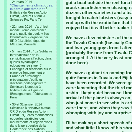
- 24 mars 2014 :
got a boat outside the reef tuna
"Changements climatiques:
crack spearfishermen chasing re
la parole aux témoins"
à
dozens other varieties) and a tea
l'initiative du Réseau Action
Climat, Care et Oxfam. A
tonight to catch lobsters (easy 
Sciences Po, Paris 7è
end up with the exotic fare that 
- 22 mars 2014 : L'archipel
enjoyed but it will better tucker
monde, 7ème conférence
grand public du cycle « Iles
We have a few ministers of the o
laboratoires » organisé par
l'IRD à la bibliothèque de
the Tuvalu Church (basically Co
l’Alcazar, Marseille
and two young guys from Latter 
- 5 mars 2014 : " La Solidarité
(probably the one from Tuvalu Ch
Internationale : de la
arranged it. At the very least on
sensibilisation à l'action, dans
quelles dynamiques
done here).
éducatives se situer ?
Echanges et réflexions sur la
We have a guitar trio coming too
place de l'engagement en
France et à l'étranger ;
quite famous in Tuvalu and Fiji 
présentation d'outils et
have been recorded. We were goi
d'actions pédagogiques ".
Séminaire jeunesse à
were lamenting that the third me
l'initiative de la Ligue de
a ship. I kept quiet because I k
l'Enseignement Fédération de
arrival of the plane is always an
Paris
who just come to see who is arr
- 30 et 31 janvier 2014 :
were there, and when they saw th
Séminaire à l'initiative d'Attac,
CRID et du Réseau Action
whooping with joy and surprise.
Climat - "Quelles mobilisations
et quelles stratégies des
mouvements et organisations
I’ll be making a short speech of
dans la perspective de la
and what little I know of his shor
Conférence des Nations-