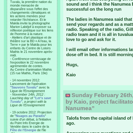
Tuvalu, la première nation du
sound and i think the Nanumea Bi
monde menacée de
successful on the long run
disparaître sous l’effet des
changements climatiques et
les actions menées pour
The ladies in Nanumea said that t
retarder l’échéance. Et le
Makila invite la photographe
send your regards and as a matte
Marion Labéjof à exposer sa
radio. Speaking of the radio, Gil
réflexion poétique sur les liens
radio team and it is all in tuvalu
de l’homme à la nature.
- Ateliers d’art plastique et de
love to go and ask for it.
théâtre sur la BD « A l’eau, la
Terre » par le Makila pour les
enfants du Centre de Loisirs
I will email other informations l
Mathis le 21 novembre après-
dose off in bed. It is still mornin
midi.
- Conférence-vernissage de
l’exposition le 22 novembre
Hugs,
agrémentée de contes.
Au Centre d’animation Mathis
(15 rue Mathis, Paris 19e)
Kaio
- 14 novembre 2012:
Lancement de l'opération
"Sauvons Tuvalu"
avec la
Ligue de l'Enseignement
Sunday February 26th,
- November 14th, 2012 :
Lauching day of
"Let's save
by Kaio, project facilitat
Tuvalu"
, a project with la
Ligue de l'Enseignement
Nanumea”
- 19 octobre 2012: Projection
de "
Nuages au Paradis
"
Talofa from the capital island of 
suivie d'un débat, à l'initiative
ago.
du Point Info Energie de
Vendée dans le cadre de la
Fête de l'Energie
de l'île