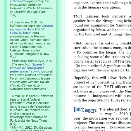
solidaire"
organized by the
International Solidarity
Network of NGOs AT belongs
to. (Marché Blanqui, Paris
13e)
- 16 au 27 mai 2011 : la
fraîchement imprimée
version
espagnole de la BD "A
l'eau, la Terre"
sera
présentée par le Réseau
Action Climat Tuvaluen dont
Alofa Tuvalu est membre, au
Forum Permanent des
Nations Unies sur les
Questions Indigènes à New
York.
-
From May 16th to 27th, 2011
: The new born
Spanish
version of “our planet
under water” comic book
at
the United Nations Permanent
Forum on Indigenous Issues
in New York with the TuCan
(Tuvalu Climate Action
Network) representatives.
- 4 mai 2011: Sarah Hemstock
tient un stand Alofa et
présente "Small is Beautiful"
dans le cadre de l'exposition
du réseau de recherche en
environnement et
développement durable de
l'Université de Notts Trent
(Uk).
-
May 4th, 2011: Exhibit about