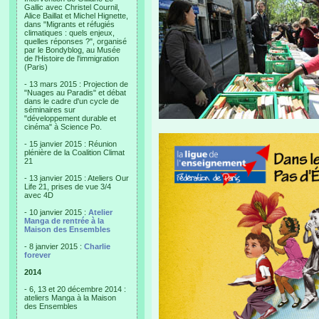
Gallic avec Christel Cournil,
Alice Baillat et Michel Hignette,
dans "Migrants et réfugiés
climatiques : quels enjeux,
quelles réponses ?", organisé
par le Bondyblog, au Musée
de l'Histoire de l'immigration
(Paris)
- 13 mars 2015 : Projection de
"Nuages au Paradis" et débat
dans le cadre d'un cycle de
séminaires sur
"développement durable et
cinéma" à Science Po.
- 15 janvier 2015 : Réunion
plénière de la Coalition Climat
21
- 13 janvier 2015 : Ateliers Our
Life 21, prises de vue 3/4
avec 4D
- 10 janvier 2015 :
Atelier
Manga de rentrée à la
Maison des Ensembles
- 8 janvier 2015 :
Charlie
forever
2014
- 6, 13 et 20 décembre 2014 :
ateliers Manga à la Maison
des Ensembles