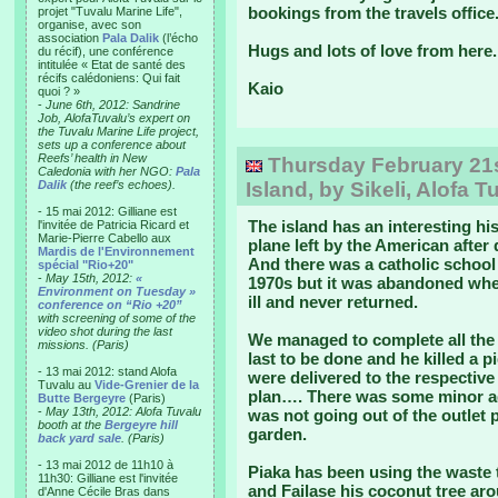
bookings from the travels office
projet "Tuvalu Marine Life",
organise, avec son
association
Pala Dalik
(l’écho
Hugs and lots of love from here.
du récif), une conférence
intitulée « Etat de santé des
récifs calédoniens: Qui fait
Kaio
quoi ? »
-
June 6th, 2012: Sandrine
Job, AlofaTuvalu’s expert on
the Tuvalu Marine Life project,
sets up a conference about
Reefs’ health in New
Thursday February 21s
Caledonia with her NGO:
Pala
Dalik
(the reef’s echoes).
Island, by Sikeli, Alofa T
- 15 mai 2012: Gilliane est
The island has an interesting hi
l'invitée de Patricia Ricard et
Marie-Pierre Cabello aux
plane left by the American after 
Mardis de l'Environnement
And there was a catholic school 
spécial "Rio+20"
-
May 15th, 2012:
«
1970s but it was abandoned whe
Environment on Tuesday »
ill and never returned.
conference on “Rio +20”
with screening of some of the
video shot during the last
We managed to complete all the 
missions. (Paris)
last to be done and he killed a pi
- 13 mai 2012: stand Alofa
were delivered to the respective
Tuvalu au
Vide-Grenier de la
plan…. There was some minor ad
Butte Bergeyre
(Paris)
-
May 13th, 2012: Alofa Tuvalu
was not going out of the outlet p
booth at the
Bergeyre hill
garden.
back yard sale
. (Paris)
- 13 mai 2012 de 11h10 à
Piaka has been using the waste t
11h30: Gilliane est l'invitée
and Failase his coconut tree ar
d'Anne Cécile Bras dans