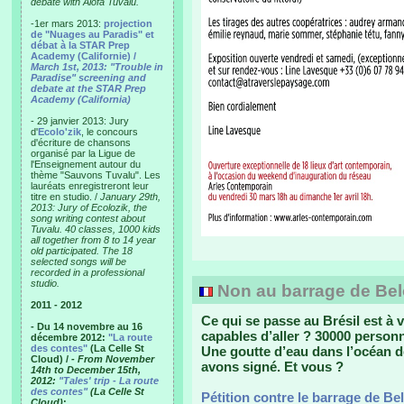
debate with Alofa Tuvalu.
-1er mars 2013:
projection
de "Nuages au Paradis" et
débat à la STAR Prep
Academy (Californie) /
March 1st, 2013: "Trouble in
Paradise" screening and
debate at the STAR Prep
Academy (California)
- 29 janvier 2013: Jury
d'
Ecolo'zik
, le concours
d'écriture de chansons
organisé par la Ligue de
l'Enseignement autour du
thème "Sauvons Tuvalu". Les
lauréats enregistreront leur
titre en studio. /
January 29th,
2013: Jury of Ecolozik, the
song writing contest about
Tuvalu. 40 classes, 1000 kids
all together from 8 to 14 year
old participated. The 18
selected songs will be
recorded in a professional
studio.
Non au barrage de Bel
2011 - 2012
Ce qui se passe au Brésil est à
- Du 14 novembre au 16
capables d’aller ? 30000 personn
décembre 2012:
"La route
des contes"
(La Celle St
Une goutte d’eau dans l’océan d
Cloud) /
- From November
avons signé. Et vous ?
14th to December 15th,
2012:
"Tales' trip - La route
des contes"
(La Celle St
Pétition contre le barrage de B
Cloud)
: