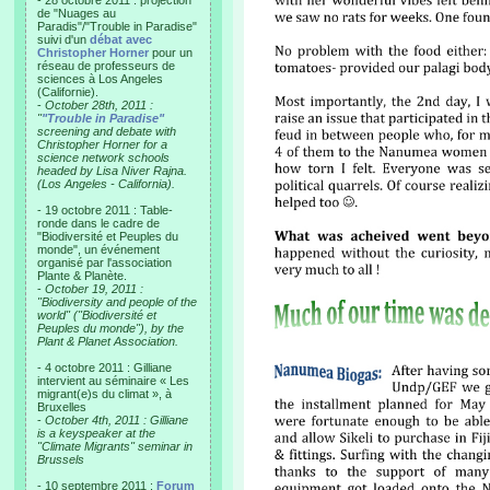
- 28 octobre 2011 : projection
de "Nuages au
Paradis"/"Trouble in Paradise"
suivi d'un
débat avec
Christopher Horner
pour un
réseau de professeurs de
sciences à Los Angeles
(Californie).
-
October 28th, 2011 :
"
"Trouble in Paradise"
screening and debate with
Christopher Horner for a
science network schools
headed by Lisa Niver Rajna.
(Los Angeles - California).
- 19 octobre 2011 : Table-
ronde dans le cadre de
"Biodiversité et Peuples du
monde", un événement
organisé par l'association
Plante & Planète.
-
October 19, 2011 :
"Biodiversity and people of the
world" ("Biodiversité et
Peuples du monde"), by the
Plant & Planet Association.
- 4 octobre 2011 : Gilliane
intervient au séminaire « Les
migrant(e)s du climat », à
Bruxelles
-
October 4th, 2011 : Gilliane
is a keyspeaker at the
"Climate Migrants" seminar in
Brussels
- 10 septembre 2011 :
Forum