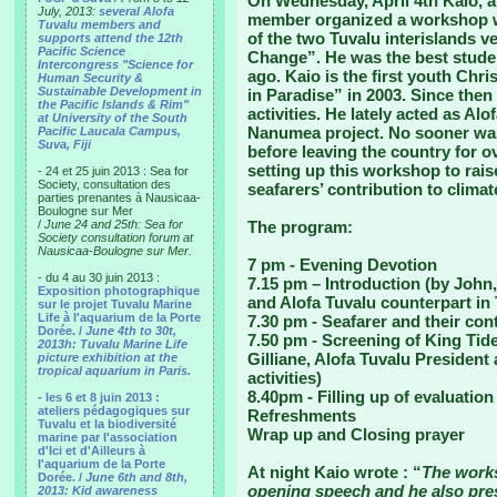
On Wednesday, April 4th Kaio, a
July, 2013:
several Alofa
member organized a workshop wi
Tuvalu members and
of the two Tuvalu interislands v
supports attend the 12th
Pacific Science
Change”. He was the best stude
Intercongress "Science for
ago. Kaio is the first youth Chr
Human Security &
Sustainable Development in
in Paradise” in 2003. Since then
the Pacific Islands & Rim"
activities. He lately acted as Alo
at University of the South
Nanumea project. No sooner was
Pacific Laucala Campus,
Suva, Fiji
before leaving the country for o
setting up this workshop to rai
- 24 et 25 juin 2013 : Sea for
Society, consultation des
seafarers’ contribution to clima
parties prenantes à Nausicaa-
Boulogne sur Mer
/
June 24 and 25th: Sea for
The program:
Society consultation forum at
Nausicaa-Boulogne sur Mer.
7 pm - Evening Devotion
- du 4 au 30 juin 2013 :
7.15 pm – Introduction (by John
Exposition photographique
and Alofa Tuvalu counterpart in 
sur le projet Tuvalu Marine
Life à l'aquarium de la Porte
7.30 pm - Seafarer and their con
Dorée. /
June 4th to 30t,
7.50 pm - Screening of King Tide
2013h: Tuvalu Marine Life
Gilliane, Alofa Tuvalu President
picture exhibition at the
tropical aquarium in Paris.
activities)
8.40pm - Filling up of evaluatio
- les 6 et 8 juin 2013 :
ateliers pédagogiques sur
Refreshments
Tuvalu et la biodiversité
Wrap up and Closing prayer
marine par l'association
d'Ici et d'Ailleurs à
l'aquarium de la Porte
At night Kaio wrote : “
The works
Dorée. /
June 6th and 8th,
opening speech and he also pr
2013: Kid awareness