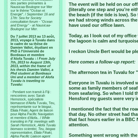
des parties prenantes à
The event will be held on our of
Nausicaa-Boulogne sur Mer
(literally one step and you’re eit
sur le thème "Océan et
the beach (if the tide is low). S
Energie". /
September 16 and
17th: Sea for Society
we had strong winds across the l
consultation forum - "Ocean
have used our office lawn.
and Energy" - at Nausicaa-
Boulogne sur Mer.
Today, as I look out of my offic
Du 7 juillet 2013 au 13 août,
2013, voyage à Tuvalu dans
the lagoon is calm and turquoise
le cadre de sa thèse de
Damien Vallot, étudiant en
I reckon Uncle Bert would be pl
PhD à l'Université de
Bordeaux et membre
d'Alofa Tuvalu : /
From July
Here comes a follow-up report:
7th, 2013 to August 13th,
2013, within the frame of
his thesis Damien Vallot, a
The afternoon tea in Tuvalu for 
Phd student at Bordeaux
Uni and a member of Alofa
Tuvalu is traveling to
Everyone in Tuvalu is involved w
Tuvalu:
some as family members of seafa
- Pendant son transit à Fiji :
from seafaring. So when I told 
rencontres avec Sarah
Hensford my guests were very i
Hemstock, spécialiste
biomasse d’Alofa Tuvalu, Teu,
représentante sur le biogaz,
I mentioned the fact that the roa
Eliala Fihaki, Agent de liaison
that day. No other street had th
pour Alpha Pacific Navigation
et membre d’Alofa.. /
While
that fact hours earlier in a BB
transiting in Fiji: meetings with
attention.
Sarah Hemstock, Alofa Tuvalu
biomass scientist, Teu, biogas
representative, Eliala Fihaki,
Something went wrong with the a
Alpha Pacific Liaison agent