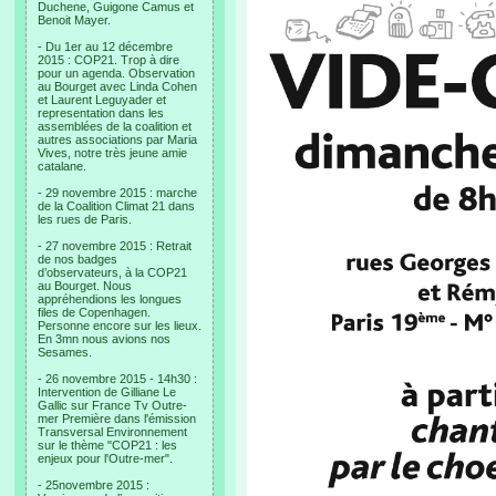
Duchene, Guigone Camus et
Benoit Mayer.
- Du 1er au 12 décembre
2015 : COP21. Trop à dire
pour un agenda. Observation
au Bourget avec Linda Cohen
et Laurent Leguyader et
representation dans les
assemblées de la coalition et
autres associations par Maria
Vives, notre très jeune amie
catalane.
- 29 novembre 2015 : marche
de la Coalition Climat 21 dans
les rues de Paris.
- 27 novembre 2015 : Retrait
de nos badges
d’observateurs, à la COP21
au Bourget. Nous
appréhendions les longues
files de Copenhagen.
Personne encore sur les lieux.
En 3mn nous avions nos
Sesames.
- 26 novembre 2015 - 14h30 :
Intervention de Gilliane Le
Gallic sur France Tv Outre-
mer Première dans l'émission
Transversal Environnement
sur le thème "COP21 : les
enjeux pour l'Outre-mer".
- 25novembre 2015 :