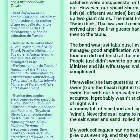
catchers were unsuccessful or t
and a member of Alofa
Tuvalu..
out. However, our spearfisherm
fish (all different varieties) bu
-
Petit événement de
sensibilisation sur le climat
up two giant clams. The meat fr
à l'occasion de la remise
15mm thick. That was well recei
d'une nouvelle donation
d'Hunamar et du CD
arrived after the first guests ha
d'Ecolo'zik aux écoles
then to the table.
primaires de Tuvalu
-
Remise de la publication
The band was just fabulous. I'm 
Tuvalu Marine Life à Willy
managed good amplification with
Telavi, Premier Ministre de
Tuvalu et à Apisai Ielemia,
function did not finish at the nom
Ministre des Affaires
People just didn't want to go an
étrangères et de
Minister and his wife stayed well
l'Environnement de Tuvalu /
Handing of the Tuvalu
compliment.
Marine Life publication to
Tuvalu Prime Minister Willy
Telavi and to Apisai Ielemia,
I farewelled the last guests at m
Minister of Foreign Affairs
swim (from the beach right in fro
and Environment.
swim' but with our high water t
- Remise des copies
accurate. It probably wasn't suc
électroniques des rapports
of night with
Tuvalu Marine Life à Sam
Finikaso, Patron du service
a tummy full of nice food and 'a
des Pêches de Tuvalu et
'wine'). Nevertheless I came to n
Uluao Lauti, représentant
du Kaupule de Funafuti /
the salt water and sand, rolled in
Handing of the Tuvalu
Marine Life reports’
My work colleagues had done al
electronic copies Sam
Finikaso, Head of Tuvalu
previous evening, and they had 
Fisheries and Uluao Lauti,