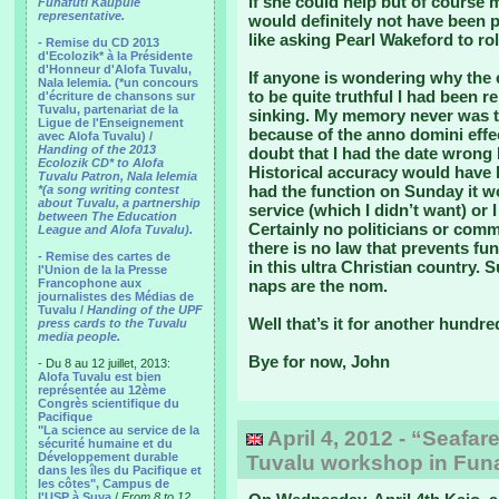
if she could help but of course 
Funafuti Kaupule
representative.
would definitely not have been p
like asking Pearl Wakeford to rol
- Remise du CD 2013
d'Ecolozik* à la Présidente
d'Honneur d'Alofa Tuvalu,
If anyone is wondering why the e
Nala Ielemia. (*un concours
to be quite truthful I had been 
d'écriture de chansons sur
Tuvalu, partenariat de la
sinking. My memory never was t
Ligue de l'Enseignement
because of the anno domini effe
avec Alofa Tuvalu) /
Handing of the 2013
doubt that I had the date wrong I
Ecolozik CD* to Alofa
Historical accuracy would have h
Tuvalu Patron, Nala Ielemia
had the function on Sunday it w
*(a song writing contest
about Tuvalu, a partnership
service (which I didn’t want) or 
between The Education
Certainly no politicians or comm
League and Alofa Tuvalu).
there is no law that prevents fun
- Remise des cartes de
in this ultra Christian country. 
l'Union de la la Presse
Francophone aux
naps are the nom.
journalistes des Médias de
Tuvalu /
Handing of the UPF
Well that’s it for another hundred
press cards to the Tuvalu
media people.
Bye for now, John
- Du 8 au 12 juillet, 2013:
Alofa Tuvalu est bien
représentée au 12ème
Congrès scientifique du
Pacifique
"La science au service de la
April 4, 2012 - “Seafar
sécurité humaine et du
Développement durable
Tuvalu workshop in Funa
dans les îles du Pacifique et
les côtes", Campus de
l'USP à Suva
/
From 8 to 12