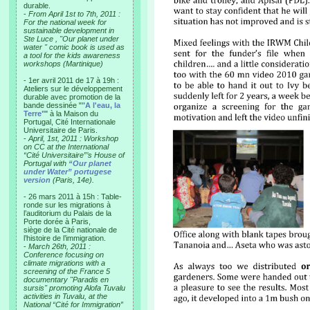
durable.
-
From April 1st to 7th, 2011 :
For the national week for
sustainable development in
Ste Luce , "Our planet under
water " comic book is used as
a tool for the kids awareness
workshops (Martinique)
- 1er avril 2011 de 17 à 19h :
Ateliers sur le développement
durable avec promotion de la
bande dessinée "
"A l'eau, la
Terre"
" à la Maison du
Portugal, Cité Internationale
Universitaire de Paris.
-
April, 1st, 2011 : Workshop
on CC at the International
“Cité Universitaire”’s House of
Portugal with
“Our planet
under Water” portugese
version
(Paris, 14e).
- 26 mars 2011 à 15h : Table-
ronde sur les migrations à
l’auditorium du Palais de la
Porte dorée à Paris,
siège de la Cité nationale de
l’histoire de l’immigration.
-
March 26th, 2011 :
Conference focusing on
climate migrations with a
screening of the France 5
documentary "Paradis en
sursis" promoting Alofa Tuvalu
activities in Tuvalu, at the
National “Cité for Immigration”