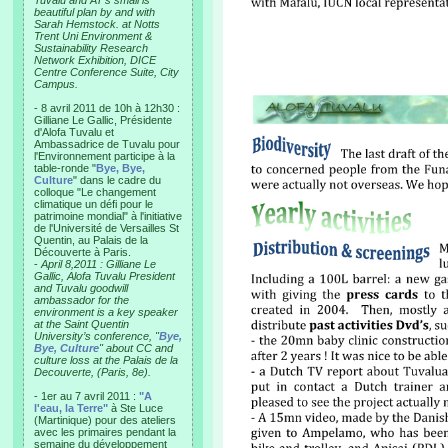
Tuvalu and AT’s small is
beautiful plan by and with
Sarah Hemstock. at Notts
Trent Uni Environment &
Sustainability Research
Network Exhibition, DICE
Centre Conference Suite, City
Campus.
- 8 avril 2011 de 10h à 12h30 :
Gilliane Le Gallic, Présidente
d'Alofa Tuvalu et
Ambassadrice de Tuvalu pour
l'Environnement participe à la
table-ronde "
Bye, Bye,
Culture
" dans le cadre du
colloque "Le changement
climatique un défi pour le
patrimoine mondial" à l'initiative
de l'Université de Versailles St
Quentin, au Palais de la
Découverte à Paris.
-
April 8,2011 : Gilliane Le
Gallic, Alofa Tuvalu President
and Tuvalu goodwill
ambassador for the
environment is a key speaker
at the Saint Quentin
University’s conference, "
Bye,
Bye, Culture
" about CC and
culture loss at the Palais de la
Decouverte, (Paris, 8e).
- 1er au 7 avril 2011 :
"A
l'eau, la Terre"
à Ste Luce
(Martinique) pour des ateliers
avec les primaires pendant la
semaine du développement