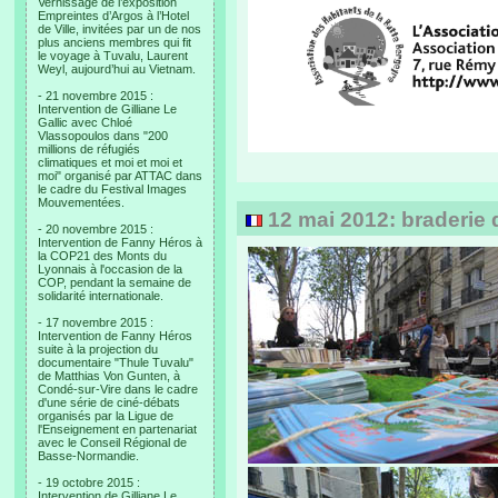
Vernissage de l’exposition
Empreintes d’Argos à l’Hotel
de Ville, invitées par un de nos
plus anciens membres qui fit
le voyage à Tuvalu, Laurent
Weyl, aujourd’hui au Vietnam.
- 21 novembre 2015 :
Intervention de Gilliane Le
Gallic avec Chloé
Vlassopoulos dans "200
millions de réfugiés
climatiques et moi et moi et
moi" organisé par ATTAC dans
le cadre du Festival Images
Mouvementées.
12 mai 2012: braderie d
- 20 novembre 2015 :
Intervention de Fanny Héros à
la COP21 des Monts du
Lyonnais à l'occasion de la
COP, pendant la semaine de
solidarité internationale.
- 17 novembre 2015 :
Intervention de Fanny Héros
suite à la projection du
documentaire "Thule Tuvalu"
de Matthias Von Gunten, à
Condé-sur-Vire dans le cadre
d'une série de ciné-débats
organisés par la Ligue de
l'Enseignement en partenariat
avec le Conseil Régional de
Basse-Normandie.
- 19 octobre 2015 :
Intervention de Gilliane Le