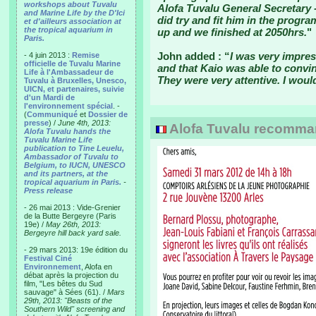
workshops about Tuvalu
Alofa Tuvalu General Secretary -
and Marine Life by the D'Ici
did try and fit him in the progra
et d'ailleurs association at
the tropical aquarium in
up and we finished at 2050hrs.
"
Paris.
John added : “
I was very impres
- 4 juin 2013 :
Remise
officielle de Tuvalu Marine
and that Kaio was able to convinc
Life à l'Ambassadeur de
They were very attentive. I wou
Tuvalu à Bruxelles, Unesco,
UICN, et partenaires, suivie
d'un Mardi de
l'environnement spécial
. -
(
Communiqué
et
Dossier de
presse
) /
June 4th, 2013:
Alofa Tuvalu recomm
Alofa Tuvalu hands the
Tuvalu Marine Life
publication to Tine Leuelu,
Ambassador of Tuvalu to
Belgium, to IUCN, UNESCO
and its partners, at the
tropical aquarium in Paris.
-
Press release
- 26 mai 2013 : Vide-Grenier
de la Butte Bergeyre (Paris
19e) /
May 26th, 2013:
Bergeyre hill back yard sale.
- 29 mars 2013: 19e édition du
Festival Ciné
Environnement
, Alofa en
débat après la projection du
film, "Les bêtes du Sud
sauvage" à Sées (61). /
Mars
29th, 2013: "Beasts of the
Southern Wild" screening and