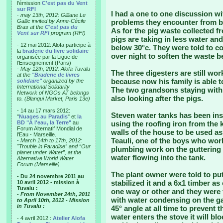
l'émission
C'est pas du Vent
sur RFI
I had a one to one discussion wi
-
may 13th, 2012: Gilliane Le
Gallic invited by Anne-Cécile
problems they encounter from bi
Bras at the
C'est pas du
As for the pig waste collected f
Vent sur RFI
program (RFI)
pigs are taking in less water an
- 12 mai 2012: Alofa participe à
below 30°c. They were told to c
la
braderie du livre solidaire
over night to soften the waste be
organisée par la Ligue de
l'Enseignement (Paris)
-
May 12th, 2012: Alofa Tuvalu
The three digesters are still wo
at the
"Braderie de livres
because now his family is able t
solidaire"
organized by the
International Solidarity
The two grandsons staying with 
Network of NGOs AT belongs
also looking after the pigs.
to. (Blanqui Market, Paris 13e)
- 14 au 17 mars 2012:
Steven water tanks has been inst
"
Nuages au Paradis
" et
la
BD "A l'eau, la Terre"
au
using the roofing iron from the 
Forum Alternatif Mondial de
walls of the house to be used as
l'Eau - Marseille.
Teauli, one of the boys who work
-
March 14th to 17th, 2012:
"Trouble in Paradise” and “Our
plumbing work on the guttering 
planet under Water”, at the
water flowing into the tank.
Alternative World Water
Forum (Marseille).
The plant owner were told to put
- Du 24 novembre 2011 au
stabilized it and a 6x1 timber as 
10 avril 2012 - mission à
Tuvalu :
one way or other and they were
- From November 24th, 2011
with water condensing on the ga
to April 10th, 2012 - Mission
in Tuvalu :
45° angle at all time to prevent 
water enters the stove it will b
- 4 avril 2012 :
Atelier Alofa