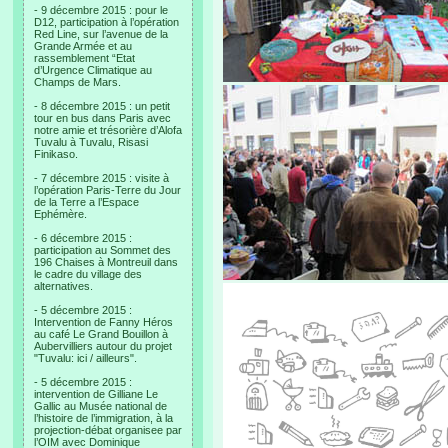
- 9 décembre 2015 : pour le
D12, participation à l’opération
Red Line, sur l’avenue de la
Grande Armée et au
rassemblement “Etat
d’Urgence Climatique au
Champs de Mars.
- 8 décembre 2015 : un petit
tour en bus dans Paris avec
notre amie et trésorière d’Alofa
Tuvalu à Tuvalu, Risasi
Finikaso.
- 7 décembre 2015 : visite à
l’opération Paris-Terre du Jour
de la Terre a l’Espace
Ephémère.
- 6 décembre 2015 :
participation au Sommet des
196 Chaises à Montreuil dans
le cadre du village des
alternatives.
- 5 décembre 2015 :
Intervention de Fanny Héros
au café Le Grand Bouillon à
Aubervilliers autour du projet
"Tuvalu: ici / ailleurs".
- 5 décembre 2015 :
intervention de Gilliane Le
Gallic au Musée national de
l’histoire de l’immigration, à la
projection-débat organisee par
l’OIM avec Dominique