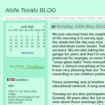
Alofa Tuvalu BLOG
/
/
/
/
/
/
Accueil
Www.alofatuvalu.tv
FACEBOOK
You Tube
Flickr
Twitter
Me C
Sunday, 13th May 2012 
«
Août 2026
»
Lun.
Mar.
Mer.
Jeu.
Ven.
Sam.
Dim.
1
2
We just returned from the neigh
3
4
5
6
7
8
9
of the morning it is not my type 
10
11
12
13
14
15
16
the shade but the day was nice. 
17
18
19
20
21
22
23
and distribute comic books. To
24
25
26
27
28
29
30
versions. We are also taking the
31
08/08/2026
garage for years and that I‘m un
preferred for example, to move f
"snow glass balls" from everywh
them :). Almost everything at h
It was very pleasing that our "t
rewarding to see children puttin
AGENDA !
Fanny yesterday was at another 
educational network. A long wee
2016
TIME TO SIT BACK AND
Tuesday we are also participati
THINK
ENFIN LA POSSIBILITE DE
Summit, 40 years after the 1st 
FAIRE PAUSE POUR
view about these meetings (like t
REFLECHIR