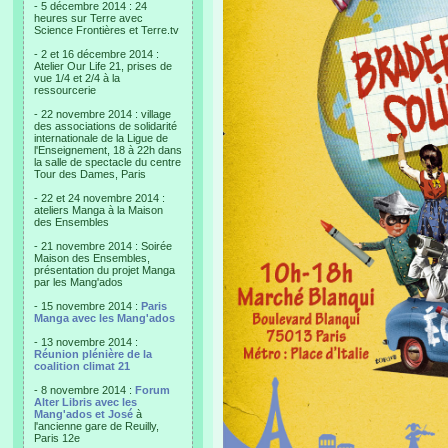
- 5 décembre 2014 : 24
heures sur Terre avec
Science Frontières et Terre.tv
- 2 et 16 décembre 2014 :
Atelier Our Life 21, prises de
vue 1/4 et 2/4 à la
ressourcerie
- 22 novembre 2014 : village
des associations de solidarité
internationale de la Ligue de
l'Enseignement, 18 à 22h dans
la salle de spectacle du centre
Tour des Dames, Paris
- 22 et 24 novembre 2014 :
ateliers Manga à la Maison
des Ensembles
- 21 novembre 2014 : Soirée
Maison des Ensembles,
présentation du projet Manga
par les Mang'ados
- 15 novembre 2014 :
Paris
Manga avec les Mang'ados
- 13 novembre 2014 :
Réunion plénière de la
coalition climat 21
- 8 novembre 2014 :
Forum
Alter Libris avec les
Mang'ados et José
à
l'ancienne gare de Reuilly,
Paris 12e