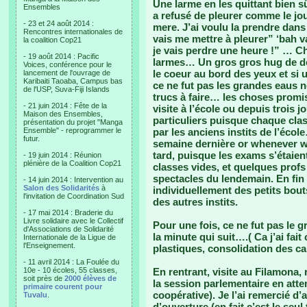
Une larme en les quittant bien sû
Ensembles
a refusé de pleurer comme le jou
- 23 et 24 août 2014 :
mere. J’ai voulu la prendre dans m
Rencontres internationales de
vais me mettre à pleurer” ‘bah va
la coalition Cop21
je vais perdre une heure !” … Ch
- 19 août 2014 : Pacific
larmes… Un gros gros hug de depa
Voices, conférence pour le
le coeur au bord des yeux et si 
lancement de l'ouvrage de
Karibaiti Taoaba, Campus bas
ce ne fut pas les grandes eaus n
de l'USP, Suva-Fiji Islands
trucs à faire… les choses promi
- 21 juin 2014 : Fête de la
visite à l’école ou depuis trois 
Maison des Ensembles,
particuliers puisque chaque class
présentation du projet "Manga
Ensemble" - reprogrammer le
par les anciens instits de l’écol
futur.
semaine dernière or whenever we 
tard, puisque les exams s’étaient
- 19 juin 2014 : Réunion
plénière de la Coalition Cop21
classes vides, et quelques profs
spectacles du lendemain. En fin
- 14 juin 2014 : Intervention au
Salon des Solidarités
à
individuellement des petits bou
l'invitation de Coordination Sud
des autres instits.
- 17 mai 2014 : Braderie du
Livre solidaire avec le Collectif
Pour une fois, ce ne fut pas l
d'Associations de Solidarité
la minute qui suit….( Ca j’ai fa
Internationale de la Ligue de
l'Enseignement.
plastiques, consolidation des c
- 11 avril 2014 : La Foulée du
10e - 10 écoles, 55 classes,
En rentrant, visite au Filamona,
soit près de
2000 élèves de
la session parlementaire en atte
primaire courent pour
coopérative). Je l’ai remercié d’
Tuvalu
.
d’ouverture (en fait c’est le seu