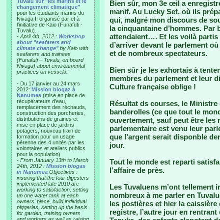
Tuvalu sur "les marins et le
Bien sûr, mon 3e œil a enregistr
changement climatique"
manif. Au Lucky Set, où ils prép
pour les étudiants marins du
Nivaga II organisé par et à
qui, malgré mon discours de sout
l'initiative de Kaio (Funafuti -
la cinquantaine d’hommes. Par b
Tuvalu).
attendaient…. Et les voilà partis 
-
April 4th, 2012 :
Workshop
about "seafarers and
d’arriver devant le parlement où 
climate change"
by Kaio with
et de nombreux spectateurs.
seafarers and trainees
(Funafuti – Tuvalu, on board
Nivaga) about environmental
Bien sûr je les exhortais à tente
practices on vessels.
membres du parlement et leur dis
- Du 17 janvier au 24 mars
Culture française oblige !
2012:
Mission biogaz à
Nanumea
(mise en place de
récupérateurs d'eau,
Résultat ds courses, le Ministre
remplacement des réchauds,
banderolles (ce que tout le mond
construction des porcheries,
distributions de graines et
ouvertement, sauf peut être les
mise en place de jardins
parlementaire est venu leur parl
potagers, nouveau train de
que l’argent serait disponble d
formation pour un usage
pérenne des 4 unités par les
jour.
volontaires et ateliers publics
pour la population)
-
From January 13th to March
Tout le monde est reparti satisfa
24th, 2012 :
Mission biogas
l’affaire de près.
in Nanumea
Objectives :
insuring that the four digesters
implemented late 2010 are
Les Tuvaluens m’ont tellement in
working to satisfaction, setting
nombreux à me parler en Tuvaluen
up one water tank at each
owners' place, build individual
les postières et hier la caissiè
piggeries, setting up the basis
registre, l’autre jour en rentrant
for garden, training owners
and workers as well as raising