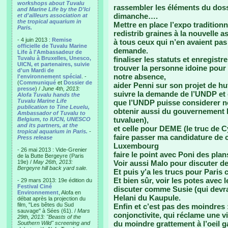
workshops about Tuvalu
rassembler les éléments du doss
and Marine Life by the D'Ici
dimanche….
et d'ailleurs association at
the tropical aquarium in
Mettre en place l’expo traditionn
Paris.
redistrib graines à la nouvelle a
- 4 juin 2013 :
Remise
à tous ceux qui n’en avaient pas e
officielle de Tuvalu Marine
demande.
Life à l'Ambassadeur de
Tuvalu à Bruxelles, Unesco,
finaliser les statuts et enregist
UICN, et partenaires, suivie
trouver la personne idoine pour
d'un Mardi de
notre absence,
l'environnement spécial
. -
(
Communiqué
et
Dossier de
aider Penni sur son projet de hut
presse
) /
June 4th, 2013:
suivre la demande de l’UNDP et
Alofa Tuvalu hands the
Tuvalu Marine Life
que l’UNDP puisse considerer no
publication to Tine Leuelu,
obtenir aussi du gouvernement l
Ambassador of Tuvalu to
tuvaluen),
Belgium, to IUCN, UNESCO
and its partners, at the
et celle pour DEME (le truc de Cy
tropical aquarium in Paris.
-
faire passer ma candidature de c
Press release
Luxembourg
- 26 mai 2013 : Vide-Grenier
faire le point avec Poni des plan
de la Butte Bergeyre (Paris
19e) /
May 26th, 2013:
Voir aussi Malo pour discuter d
Bergeyre hill back yard sale.
Et puis y’a les trucs pour Paris 
Et bien sûr, voir les potes avec 
- 29 mars 2013: 19e édition du
Festival Ciné
discuter comme Susie (qui devra
Environnement
, Alofa en
Helani du Kaupule.
débat après la projection du
film, "Les bêtes du Sud
Enfin et c’est pas des moindres :
sauvage" à Sées (61). /
Mars
conjonctivite, qui réclame une vig
29th, 2013: "Beasts of the
du moindre grattement à l’oeil ga
Southern Wild" screening and