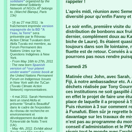
rappeler !
solidaire"
organized by the
International Solidarity
Network of NGOs AT belongs
L’après midi, réunion avec Seme
to. (Marché Blanqui, Paris
13e)
diversité pour qu’enfin Fanny et
- 16 au 27 mai 2011 : la
Le soir enfin, première visite d
fraîchement imprimée
version
espagnole de la BD "A
distribution de bonbons aux frui
l'eau, la Terre"
sera
dernier, complément doux au Kav
présentée par le Réseau
Action Climat Tuvaluen dont
biche de Laure). Ils étaient qua
Alofa Tuvalu est membre, au
toujours dans son île lointaine, 
Forum Permanent des
Nations Unies sur les
fluette est de retour. Conviés à
Questions Indigènes à New
pourrons pas nous rendre puisq
York.
-
From May 16th to 27th, 2011
: The new born
Spanish
Samedi 25
version of “our planet
under water” comic book
at
the United Nations Permanent
Matinée chez John, avec Sarah, 
Forum on Indigenous Issues
Fiji, à notre ambassadeur etc. A 
in New York with the TuCan
déchets réalisée par Tony Gourme
(Tuvalu Climate Action
Network) representatives.
ces institutions ne soit gaspillé 
en effet le projet de faire une é
- 4 mai 2011: Sarah Hemstock
tient un stand Alofa et
place de laquelle il a proposé à 
présente "Small is Beautiful"
Puis réunion à 3 sur comment re
dans le cadre de l'exposition
du réseau de recherche en
à Funafuti. Bien sûr je regrett
environnement et
davantage sur les travaux de mi
développement durable de
n’est pas au programme du mois,
l'Université de Notts Trent
(Uk).
conseil d’administation et le PW
-
May 4th, 2011: Exhibit about
réunir tout le monde avec l’archi