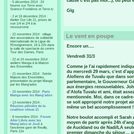
cause c'est pas moi...), ou peut 
- 5 décembre 2014 : 24
heures sur Terre avec
Science Frontières et Terre.tv
Glg
- 2 et 16 décembre 2014 :
Atelier Our Life 21, prises de
vue 1/4 et 2/4 à la
ressourcerie
- 22 novembre 2014 : village
Le vent en poupe
des associations de solidarité
internationale de la Ligue de
l'Enseignement, 18 à 22h dans
Encore un….
la salle de spectacle du centre
Tour des Dames, Paris
Vendredi 31/3
- 22 et 24 novembre 2014 :
ateliers Manga à la Maison
Comme je l’ai rapidement indiqué
des Ensembles
du mercredi 29 mars, c’est d’app
- 21 novembre 2014 : Soirée
Alofiens de Tuvalu que dans son
Maison des Ensembles,
présentation du projet Manga
parlementaire, le Gouverneur G
par les Mang'ados
aux énergies renouvelables. Joh
d’Alofa Tuvalu et ami, était ass
- 15 novembre 2014 :
Paris
Manga avec les Mang'ados
mentionnée. Moi, dans ce cadre-
se soit approprié notre projet 
- 13 novembre 2014 :
Réunion plénière de la
même un bel accomplissement !
coalition climat 21
Notre boulot accompli et Sarah 
- 8 novembre 2014 :
Forum
Alter Libris avec les
moyen de partir après 24h d’ang
Mang'ados et José
à
de Auckland ou de Nadi/LA seul
l'ancienne gare de Reuilly,
Paris 12e
premier dimanche du séjour… 