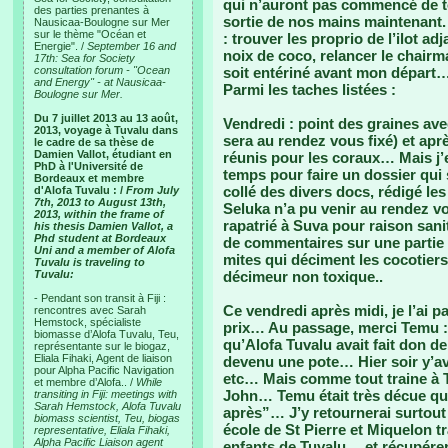
qui n’auront pas commencé de tou
des parties prenantes à
sortie de nos mains maintenant.
Nausicaa-Boulogne sur Mer
sur le thème "Océan et
: trouver les proprio de l’ilot ad
Energie". /
September 16 and
noix de coco, relancer le chairm
17th: Sea for Society
consultation forum - "Ocean
soit entériné avant mon départ
and Energy" - at Nausicaa-
Parmi les taches listées :
Boulogne sur Mer.
Du 7 juillet 2013 au 13 août,
Vendredi : point des graines avec
2013, voyage à Tuvalu dans
sera au rendez vous fixé) et ap
le cadre de sa thèse de
Damien Vallot, étudiant en
réunis pour les coraux… Mais j
PhD à l'Université de
temps pour faire un dossier qui 
Bordeaux et membre
collé des divers docs, rédigé le
d'Alofa Tuvalu : /
From July
7th, 2013 to August 13th,
Seluka n’a pu venir au rendez vo
2013, within the frame of
rapatrié à Suva pour raison sanit
his thesis Damien Vallot, a
Phd student at Bordeaux
de commentaires sur une partie d
Uni and a member of Alofa
mites qui déciment les cocotier
Tuvalu is traveling to
Tuvalu:
décimeur non toxique..
- Pendant son transit à Fiji :
Ce vendredi après midi, je l’ai 
rencontres avec Sarah
Hemstock, spécialiste
prix… Au passage, merci Temu : j
biomasse d’Alofa Tuvalu, Teu,
qu’Alofa Tuvalu avait fait don d
représentante sur le biogaz,
Eliala Fihaki, Agent de liaison
devenu une pote… Hier soir y’avai
pour Alpha Pacific Navigation
etc… Mais comme tout traine à Tuv
et membre d’Alofa.. /
While
John… Temu était très décue qu
transiting in Fiji: meetings with
Sarah Hemstock, Alofa Tuvalu
après”… J’y retournerai surtout
biomass scientist, Teu, biogas
école de St Pierre et Miquelon t
representative, Eliala Fihaki,
Alpha Pacific Liaison agent
enfants de Tuvalu… et récupérer