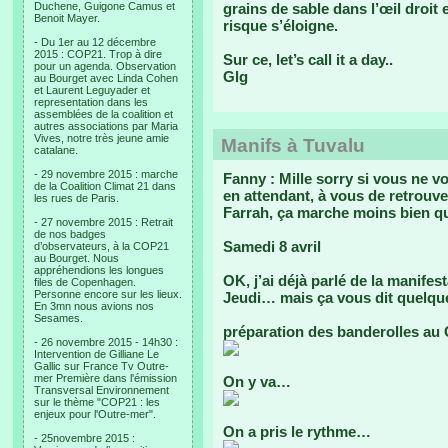
Duchene, Guigone Camus et
grains de sable dans l’œil droit 
Benoit Mayer.
risque s’éloigne.
- Du 1er au 12 décembre
2015 : COP21. Trop à dire
Sur ce, let’s call it a day..
pour un agenda. Observation
Glg
au Bourget avec Linda Cohen
et Laurent Leguyader et
representation dans les
assemblées de la coalition et
autres associations par Maria
Vives, notre très jeune amie
Manifs à Tuvalu
catalane.
- 29 novembre 2015 : marche
Fanny : Mille sorry si vous ne v
de la Coalition Climat 21 dans
en attendant, à vous de retrouve
les rues de Paris.
Farrah, ça marche moins bien qu
- 27 novembre 2015 : Retrait
de nos badges
Samedi 8 avril
d’observateurs, à la COP21
au Bourget. Nous
appréhendions les longues
OK, j’ai déjà parlé de la manifes
files de Copenhagen.
Personne encore sur les lieux.
Jeudi… mais ça vous dit quelque
En 3mn nous avions nos
Sesames.
préparation des banderolles au 
- 26 novembre 2015 - 14h30 :
Intervention de Gilliane Le
Gallic sur France Tv Outre-
mer Première dans l'émission
On y va…
Transversal Environnement
sur le thème "COP21 : les
enjeux pour l'Outre-mer".
On a pris le rythme…
- 25novembre 2015 :