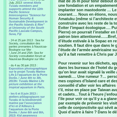
mat de 35 m pour tenir debout de
July, 2013:
several Alofa
une fondation et un empatement 
Tuvalu members and
supports attend the 12th
implanter son mastodonte … Le p
Pacific Science
courant…. Nous en étions, nous,
Intercongress "Science for
Amatuku (même si l’architecte et
Human Security &
Sustainable Development in
construire avec les reste de la 
the Pacific Islands & Rim"
Eviter l’impact écologique…. Pui
at University of the South
Pacific Laucala Campus,
Pierre) on pourrait l’installer e
Suva, Fiji
patron bien attentionné.…..Bref
- 24 et 25 juin 2013 : Sea for
d’étude estivale à la Sopac en r
Society, consultation des
soutien. Il faut dire que dans le 
parties prenantes à Nausicaa-
l’étude de l’armée américaine su
Boulogne sur Mer
/
June 24 and 25th: Sea for
qu’il a fait remettre à Chris par 
Society consultation forum at
Nausicaa-Boulogne sur Mer.
Pour revenir sur les déchets, ap
- du 4 au 30 juin 2013 :
dans les bureaux de l’hotel du 
Exposition photographique
qu’on leur avait signalé la veill
sur le projet Tuvalu Marine
Life à l'aquarium de la Porte
samedi…. Une rumeur ?… person
Dorée. /
June 4th to 30t,
mes copines d’Island care et d
2013h: Tuvalu Marine Life
picture exhibition at the
conseillé d’aller voir les affair
tropical aquarium in Paris.
t’il, mise en place par Taiwan av
- les 6 et 8 juin 2013 :
et cadets…Tout à l’heure j’enfou
ateliers pédagogiques sur
l’ile pour voir ce qu’il y a a gla
Tuvalu et la biodiversité
par exemple de prévenir les visi
marine par l'association
d'Ici et d'Ailleurs à
celle de conjonctivite qui sévit 
l'aquarium de la Porte
Quoi d’autre à faire ? Dans le dé
Dorée. /
June 6th and 8th,
2013: Kid awareness