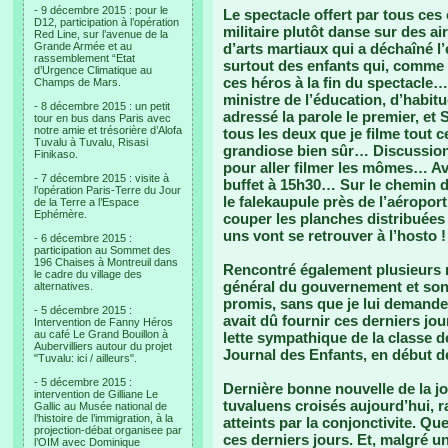
- 9 décembre 2015 : pour le
Le spectacle offert par tous ces
D12, participation à l’opération
militaire plutôt danse sur des a
Red Line, sur l’avenue de la
Grande Armée et au
d’arts martiaux qui a déchaîné 
rassemblement “Etat
surtout des enfants qui, comme u
d’Urgence Climatique au
ces héros à la fin du spectacle…. 
Champs de Mars.
ministre de l’éducation, d’habitu
- 8 décembre 2015 : un petit
adressé la parole le premier, et 
tour en bus dans Paris avec
notre amie et trésorière d’Alofa
tous les deux que je filme tout c
Tuvalu à Tuvalu, Risasi
grandiose bien sûr… Discussion
Finikaso.
pour aller filmer les mômes… Ava
- 7 décembre 2015 : visite à
buffet à 15h30… Sur le chemin du
l’opération Paris-Terre du Jour
le falekaupule près de l’aéropor
de la Terre a l’Espace
Ephémère.
couper les planches distribuée
uns vont se retrouver à l’hosto !
- 6 décembre 2015 :
participation au Sommet des
196 Chaises à Montreuil dans
Rencontré également plusieurs m
le cadre du village des
général du gouvernement et son é
alternatives.
promis, sans que je lui demande,
- 5 décembre 2015 :
avait dû fournir ces derniers jou
Intervention de Fanny Héros
au café Le Grand Bouillon à
lette sympathique de la classe d
Aubervilliers autour du projet
Journal des Enfants, en début d
"Tuvalu: ici / ailleurs".
- 5 décembre 2015 :
Dernière bonne nouvelle de la jo
intervention de Gilliane Le
tuvaluens croisés aujourd’hui, r
Gallic au Musée national de
l’histoire de l’immigration, à la
atteints par la conjonctivite. 
projection-débat organisee par
ces derniers jours. Et, malgré u
l’OIM avec Dominique