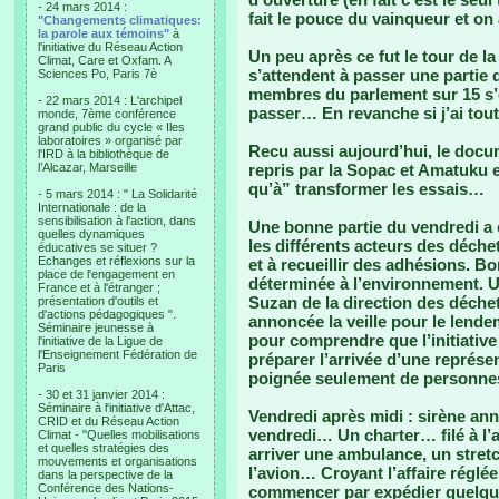
- 24 mars 2014 :
fait le pouce du vainqueur et on
"Changements climatiques:
la parole aux témoins"
à
l'initiative du Réseau Action
Un peu après ce fut le tour de l
Climat, Care et Oxfam. A
s’attendent à passer une partie 
Sciences Po, Paris 7è
membres du parlement sur 15 s’é
- 22 mars 2014 : L'archipel
passer… En revanche si j’ai tout
monde, 7ème conférence
grand public du cycle « Iles
laboratoires » organisé par
Recu aussi aujourd’hui, le docum
l'IRD à la bibliothèque de
l’Alcazar, Marseille
repris par la Sopac et Amatuku e
qu’à” transformer les essais…
- 5 mars 2014 : " La Solidarité
Internationale : de la
sensibilisation à l'action, dans
Une bonne partie du vendredi a é
quelles dynamiques
les différents acteurs des déchet
éducatives se situer ?
Echanges et réflexions sur la
et à recueillir des adhésions. B
place de l'engagement en
déterminée à l’environnement. Un
France et à l'étranger ;
Suzan de la direction des déchet
présentation d'outils et
d'actions pédagogiques ".
annoncée la veille pour le lend
Séminaire jeunesse à
pour comprendre que l’initiativ
l'initiative de la Ligue de
l'Enseignement Fédération de
préparer l’arrivée d’une représe
Paris
poignée seulement de personnes
- 30 et 31 janvier 2014 :
Séminaire à l'initiative d'Attac,
Vendredi après midi : sirène a
CRID et du Réseau Action
vendredi… Un charter… filé à l’
Climat - "Quelles mobilisations
et quelles stratégies des
arriver une ambulance, un stretch
mouvements et organisations
l’avion… Croyant l’affaire réglé
dans la perspective de la
Conférence des Nations-
commencer par expédier quelq