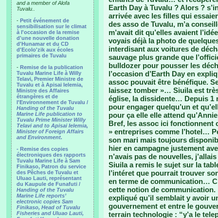
and a member of Alofa
Earth Day à Tuvalu ? Alors ? s’in
Tuvalu..
arrivée avec les filles qui essai
-
Petit événement de
des asso de Tuvalu, m’a consei
sensibilisation sur le climat
m’avait dit qu’elles avaient l’id
à l'occasion de la remise
d'une nouvelle donation
voyais déjà la photo de quelque
d'Hunamar et du CD
interdisant aux voitures de déch
d'Ecolo'zik aux écoles
primaires de Tuvalu
sauvage plus grande que l’officie
bulldozer pour pousser les déchet
-
Remise de la publication
l’occasion d’Earth Day en expli
Tuvalu Marine Life à Willy
Telavi, Premier Ministre de
assoc pouvait être bénéfique. S
Tuvalu et à Apisai Ielemia,
laissez tomber »… Siuila est trè
Ministre des Affaires
étrangères et de
église, la dissidente… Depuis 1 
l'Environnement de Tuvalu /
pour engager quelqu’un et qu’ell
Handing of the Tuvalu
Marine Life publication to
pour ça elle elle attend qu’Anni
Tuvalu Prime Minister Willy
Bref, les assoc ici fonctionnen
Telavi and to Apisai Ielemia,
» entreprises comme l’hotel… Pe
Minister of Foreign Affairs
and Environment.
son mari mais toujours disponibl
hier en campagne justement ave
- Remise des copies
électroniques des rapports
n’avais pas de nouvelles, j’alla
Tuvalu Marine Life à Sam
Siuila a remis le sujet sur la tabl
Finikaso, Patron du service
l’intéret que pourrait trouver so
des Pêches de Tuvalu et
Uluao Lauti, représentant
en terme de communication… C’
du Kaupule de Funafuti /
cette notion de communication. M
Handing of the Tuvalu
Marine Life reports’
expliqué qu’il semblait y avoir
electronic copies Sam
gouvernement et entre le gouver
Finikaso, Head of Tuvalu
Fisheries and Uluao Lauti,
terrain technologie : “y’a le te