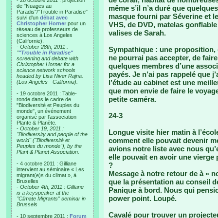
- 28 octobre 2011 : projection
de "Nuages au
même s’il n’a duré que quelques
Paradis"/"Trouble in Paradise"
masque fourni par Séverine et le
suivi d'un
débat avec
Christopher Horner
pour un
VHS, de DVD, matelas gonflable p
réseau de professeurs de
valises de Sarah.
sciences à Los Angeles
(Californie).
-
October 28th, 2011 :
Sympathique : une proposition,
"
"Trouble in Paradise"
ne pourrai pas accepter, de faire
screening and debate with
Christopher Horner for a
quelques membres d’une associat
science network schools
payés. Je n’ai pas rappelé que j’
headed by Lisa Niver Rajna.
l’étude au cabinet est une meill
(Los Angeles - California).
que mon envie de faire le voyage
- 19 octobre 2011 : Table-
petite caméra.
ronde dans le cadre de
"Biodiversité et Peuples du
monde", un événement
24-3
organisé par l'association
Plante & Planète.
-
October 19, 2011 :
Longue visite hier matin à l’éco
"Biodiversity and people of the
comment elle pouvait devenir m
world" ("Biodiversité et
Peuples du monde"), by the
avions notre liste avec nous qu
Plant & Planet Association.
elle pouvait en avoir une vierge 
- 4 octobre 2011 : Gilliane
?
intervient au séminaire « Les
Message à notre retour de à « n
migrant(e)s du climat », à
que la présentation au conseil d
Bruxelles
-
October 4th, 2011 : Gilliane
Panique à bord. Nous qui pensio
is a keyspeaker at the
power point. Loupé.
"Climate Migrants" seminar in
Brussels
Cavalé pour trouver un projecteu
- 10 septembre 2011 :
Forum