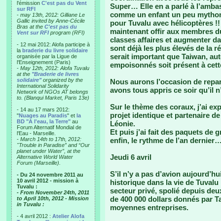
l'émission
C'est pas du Vent
Super… Elle en a parlé à l’ambas
sur RFI
comme un enfant un peu mythom
-
may 13th, 2012: Gilliane Le
Gallic invited by Anne-Cécile
pour Tuvalu avec hélicoptères !! I
Bras at the
C'est pas du
maintenant offir aux membres 
Vent sur RFI
program (RFI)
classes affaires et augmenter d
- 12 mai 2012: Alofa participe à
sont déjà les plus élevés de la 
la
braderie du livre solidaire
serait important que Taiwan, a
organisée par la Ligue de
l'Enseignement (Paris)
empoisonnés soit présent à cet
-
May 12th, 2012: Alofa Tuvalu
at the
"Braderie de livres
solidaire"
organized by the
Nous aurons l’occasion de repar
International Solidarity
avons tous appris ce soir qu’il 
Network of NGOs AT belongs
to. (Blanqui Market, Paris 13e)
Sur le thème des coraux, j’ai ex
- 14 au 17 mars 2012:
projet identique et partenaire de
"
Nuages au Paradis
" et
la
BD "A l'eau, la Terre"
au
Léonie.
Forum Alternatif Mondial de
Et puis j’ai fait des paquets de 
l'Eau - Marseille.
-
March 14th to 17th, 2012:
enfin, le rythme de l’an dernier
"Trouble in Paradise” and “Our
planet under Water”, at the
Jeudi 6 avril
Alternative World Water
Forum (Marseille).
S’il n’y a pas d’avion aujourd’hu
- Du 24 novembre 2011 au
10 avril 2012 - mission à
historique dans la vie de Tuvalu 
Tuvalu :
secteur privé, spolié depuis deu
- From November 24th, 2011
de 400 000 dollars donnés par T
to April 10th, 2012 - Mission
in Tuvalu :
moyennes entreprises.
- 4 avril 2012 :
Atelier Alofa