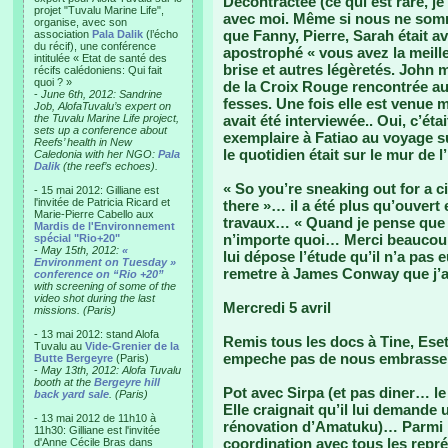
Décontractée (ce qui est rare, je
projet "Tuvalu Marine Life",
avec moi. Même si nous ne somme
organise, avec son
que Fanny, Pierre, Sarah était av
association
Pala Dalik
(l’écho
du récif), une conférence
apostrophé « vous avez la meill
intitulée « Etat de santé des
brise et autres légèretés. John m
récifs calédoniens: Qui fait
quoi ? »
de la Croix Rouge rencontrée au
-
June 6th, 2012: Sandrine
fesses. Une fois elle est venue m
Job, AlofaTuvalu’s expert on
the Tuvalu Marine Life project,
avait été interviewée.. Oui, c’ét
sets up a conference about
exemplaire à Fatiao au voyage su
Reefs’ health in New
le quotidien était sur le mur de 
Caledonia with her NGO:
Pala
Dalik
(the reef’s echoes).
« So you’re sneaking out for a c
- 15 mai 2012: Gilliane est
l'invitée de Patricia Ricard et
there »… il a été plus qu’ouvert
Marie-Pierre Cabello aux
travaux… « Quand je pense que 
Mardis de l'Environnement
n’importe quoi… Merci beaucoup.
spécial "Rio+20"
-
May 15th, 2012:
«
lui dépose l’étude qu’il n’a pas 
Environment on Tuesday »
remetre à James Conway que j’ai
conference on “Rio +20”
with screening of some of the
video shot during the last
Mercredi 5 avril
missions. (Paris)
- 13 mai 2012: stand Alofa
Remis tous les docs à Tine, Ese
Tuvalu au
Vide-Grenier de la
empeche pas de nous embrasse
Butte Bergeyre
(Paris)
-
May 13th, 2012: Alofa Tuvalu
booth at the
Bergeyre hill
Pot avec Sirpa (et pas diner… le 
back yard sale
. (Paris)
Elle craignait qu’il lui demande
- 13 mai 2012 de 11h10 à
rénovation d’Amatuku)… Parmi l
11h30: Gilliane est l'invitée
coordination avec tous les repr
d'Anne Cécile Bras dans