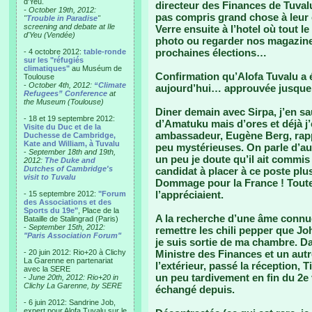
d'Yeu.
directeur des Finances de Tuval
- October 19th, 2012:
pas compris grand chose à leur
"
Trouble in Paradise
"
screening and debate at Ile
Verre ensuite à l’hotel où tout 
d'Yeu (Vendée)
photo ou regarder nos magazine
prochaines élections…
- 4 octobre 2012:
table-ronde
sur les "réfugiés
climatiques"
au Muséum de
Confirmation qu’Alofa Tuvalu a 
Toulouse
-
October 4th, 2012:
“Climate
aujourd’hui… approuvée jusque 
Refugees” Conference
at
the Museum (Toulouse)
Diner demain avec Sirpa, j’en sa
- 18 et 19 septembre 2012:
d’Amatuku mais d’ores et déjà j’
Visite du Duc et de la
ambassadeur, Eugène Berg, rapp
Duchesse de Cambridge,
Kate and William, à Tuvalu
peu mystérieuses. On parle d’au
-
September 18th and 19th,
un peu je doute qu’il ait commi
2012:
The Duke and
Dutches of Cambridge's
candidat à placer à ce poste plu
visit to Tuvalu
Dommage pour la France ! Toutes
l’appréciaient.
- 15 septembre 2012:
"Forum
des Associations et des
Sports du 19e"
, Place de la
A la recherche d’une âme conn
Bataille de Stalingrad (Paris)
-
September 15th, 2012:
remettre les chili pepper que J
"Paris Association Forum"
je suis sortie de ma chambre. Dan
- 20 juin 2012: Rio+20 à Clichy
Ministre des Finances et un autre
La Garenne en partenariat
l’extérieur, passé la réception, 
avec la SERE
un peu tardivement en fin du 2e
-
June 20th, 2012: Rio+20 in
Clichy La Garenne, by SERE
échangé depuis.
- 6 juin 2012: Sandrine Job,
expert pour Alofa Tuvalu sur le