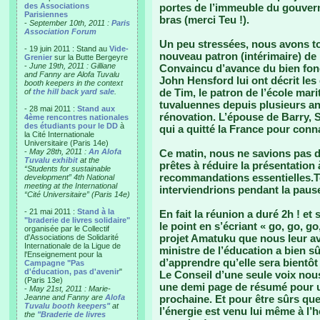
des Associations
portes de l’immeuble du gouverne
Parisiennes
bras (merci Teu !).
-
September 10th, 2011 :
Paris
Association Forum
Un peu stressées, nous avons t
- 19 juin 2011 : Stand au
Vide-
nouveau patron (intérimaire) de 
Grenier
sur la Butte Bergeyre
-
June 19th, 2011 : Gilliane
Convaincu d’avance du bien fond
and Fanny are Alofa Tuvalu
John Hensford lui ont décrit les
booth keepers in the context
de Tim, le patron de l’école mar
of
the hill back yard sale
.
tuvaluennes depuis plusieurs ann
- 28 mai 2011 :
Stand aux
rénovation. L’épouse de Barry, S
4ème rencontres nationales
des étudiants pour le DD
à
qui a quitté la France pour conna
la Cité Internationale
Universitaire (Paris 14e)
-
May 28th, 2011 :
An Alofa
Ce matin, nous ne savions pas 
Tuvalu exhibit
at the
prêtes à réduire la présentatio
“Students for sustainable
recommandations essentielles.T
development” 4th National
meeting at the International
interviendrions pendant la paus
“Cité Universitaire” (Paris 14e)
- 21 mai 2011 :
Stand à la
En fait la réunion a duré 2h ! et 
"braderie de livres solidaire"
le point en s’écriant « go, go, g
organisée par le Collectif
projet Amatuku que nous leur av
d'Associations de Solidarité
Internationale de la Ligue de
ministre de l’éducation a bien sû
l'Enseignement pour la
d’apprendre qu’elle sera bientôt
Campagne "Pas
d'éducation, pas d'avenir
"
Le Conseil d’une seule voix no
(Paris 13e)
une demi page de résumé pour u
-
May 21st, 2011 : Marie-
Jeanne and Fanny are
Alofa
prochaine. Et pour être sûrs que
Tuvalu booth keepers"
at
l’énergie est venu lui même à l’h
the
"Braderie de livres