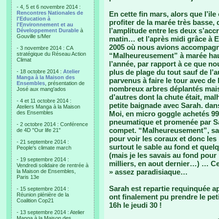
- 4, 5 et 6 novembre 2014 :
Rencontres Nationales de
En cette fin mars, alors que l’i
l'Education à
profiter de la marée très basse, 
l'Environnement et au
l’amplitude entre les deux s’acc
Développement Durable
à
Gouville s/Mer
matin… et l’après midi grâce à Eti 
2005 où nous avions accompagné 
- 3 novembre 2014 : CA
stratégique du Réseau Action
“Malheureusement” à marée haut
Climat
l’année, par rapport à ce que no
plus de plage du tout sauf de l’
- 18 octobre 2014 :
Atelier
Manga à la Maison des
parvenus à faire le tour avec de 
Ensembles
, présentation de
nombreux arbres déplantés mais 
José aux mang'ados
d’autres dont la chute était, m
- 4 et 11 octobre 2014 :
petite baignade avec Sarah. dans
Ateliers Manga à la Maison
des Ensembles
Moi, en micro goggle achetés 99 
pneumatique et promenée par Sa
- 2 octobre 2014 : Conférence
compet. “Malheureusement”, sauf
de 4D "Our life 21"
pour voir les coraux et donc les
- 21 septembre 2014 :
surtout le sable au fond et quel
People's climate march
(mais je les savais au fond pour
- 19 septembre 2014 :
milliers, en aout dernier…) … C
Vendredi solidaire de rentrée à
» assez paradisiaque…
la Maison de Ensembles,
Paris 13e
Sarah est repartie requinquée ap
- 15 septembre 2014 :
Réunion plénière de la
ont finalement pu prendre le peti
Coalition Cop21
16h le jeudi 30 !
- 13 septembre 2014 : Atelier
Manga à la Maison des