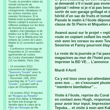
Tuvalu, la première nation du
ai demandé s’il n’avait pas envie
monde menacée de
(génial ! même si je n’ai pas beso
disparaître sous l’effet des
changements climatiques et
sortir de son garage grillagé et
les actions menées pour
hérité d’un sac de fruits et toma
retarder l’échéance. Et le
Makila invite la photographe
Passée le matin à l’école déposer
Marion Labéjof à exposer sa
classe de St Pierre et Miquelon 
réflexion poétique sur les liens
de l’homme à la nature.
- Ateliers d’art plastique et de
Avancé aussi sur le projet « rep
théâtre sur la BD « A l’eau, la
route en copiant collant les mul
Terre » par le Makila pour les
enfants du Centre de Loisirs
voir avec les coraux ou avec Tu
Mathis le 21 novembre après-
Severine et Fanny pourront étayer
midi.
- Conférence-vernissage de
l’exposition le 22 novembre
Le reste de la journée je l’ai pa
agrémentée de contes.
magazines au mur de l’hotel pour
Au Centre d’animation Mathis
(15 rue Mathis, Paris 19e)
imprimer la BD VE… L’annonce pa
- 14 novembre 2012:
Lancement de l'opération
Mardi 4 Avril
"Sauvons Tuvalu"
avec la
Ligue de l'Enseignement
Ca y est tous ceux qui attendaie
- November 14th, 2012 :
Lauching day of
"Let's save
avec eux … en s’excusant plusie
Tuvalu"
, a project with la
“membrre bienfaiteur”…
Ligue de l'Enseignement
- 19 octobre 2012: Projection
Visite à l’école, reprise du Cora
de "
Nuages au Paradis
"
suivie d'un débat, à l'initiative
en contact avec Hugh, responsab
du Point Info Energie de
pour avoir leur input. Impressio
Vendée dans le cadre de la
Tepuka… et visite à mon ami Kal
Fête de l'Energie
de l'île