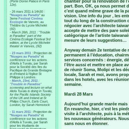
chantier pour la rénovation de l
(Porte Doree Palace in Paris
12e).
part. Bon, OK, ça nous permet d
c’est quand même grave de la pa
- 26 mars 2011 à 14h30 :
"
Nuages au Paradis
" au
vision. Une info du jour , les en
3eme
Festival Cinéma
tout du long de la construction
Ecologie
de Vanves, au
négocier avec l’architecte taiwan
Théâtre du Lycée Michelet
(92)
accepte de mettre des pare solei
-
March 26th, 2011 : "Trouble
catégorique de l’artiste taiwanai
in Paradise" part of the
Cinéma Ecologie Festival 3rd
mesure de leurs suggestions…
edition, at the Lycée Michelet
theater in Vanves, (92)
Anyway demain 2e tentative de r
-
23 mars 2011
: Projection de
permanent à l’éducation, chairm
"
Nuages au Paradis
" et
services concernés : énergie, déc
conférence sur les actions
d'Alofa à Tuvalu, par Sarah
l’être aussi et mettre en place 
pour la Société des Iles du
de réunir Soma, Molipi et les dé
Pacifique de Grande Bretagne
et d'Ireland à l'église St
locale, Sarah et moi, avons pro
Philippe à Londres.
dans les hotels, avec les réunion
-
March, 23rd, 2011
:
semaine.
"
Trouble in Paradise
"
screening and lecture on what
Alofa Tuvalu is doing in Tuvalu,
Mardi 28 Mars
for the Pacific Islands Society
of the UK and Ireland at St
Philips Church, Earls Court,
Aujourd’hui grande marée mais mê
London, by Sarah Hemstock
En revanche, hier, c‘est les pi
-
11 mars 2011
: Projection de
visite à l’architecte, puis à la 
"
Nuages au Paradis
" et
les nouveaux générateurs. Nous
conférence sur les actions
d'Alofa à Tuvalu, par Sarah
sans nous en étonner.
pour les étudiants de