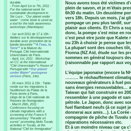
Nous avons tous été victimes d’u
durable.
-
From April 1st to 7th, 2011 :
plein de savon, et je m’étais pr
For the national week for
6h30 du matin. Un deuxième pomp
sustainable development in
Ste Luce , "Our planet under
vers 18h. Depuis un mois, j’ai gl
water " comic book is used as
pompage un peu plus tardif, sur
a tool for the kids awareness
workshops (Martinique)
plaisir aux clients. Et Chris a s
donc, la pompe s’est mise en rou
- 1er avril 2011 de 17 à 19h :
c’est peut etre juste que Kalete n
Ateliers sur le développement
durable avec promotion de la
ou 23h à choisir je pense que le
bande dessinée "
"A l'eau, la
La plupart sont des couches tô
Terre"
" à la Maison du
Portugal, Cité Internationale
Fionna (NZ Aid, étude sur les pr
Universitaire de Paris.
sommes en général toujours deva
-
April, 1st, 2011 : Workshop
(raisonnable par rapport aux vo
on CC at the International
“Cité Universitaire”’s House of
Portugal with
“Our planet
L’équipe japonaise (encore la NH
under Water” portugese
version
(Paris, 14e).
……… le réchauffement climatique
nouveaux générateurs à fuel pour 
- 26 mars 2011 à 15h : Table-
ronde sur les migrations à
sans énergies renouvelables… ah
l’auditorium du Palais de la
Taiwan qui fait construire en 20
Porte dorée à Paris,
ressembler à une pagode et sans
siège de la Cité nationale de
l’histoire de l’immigration.
pétrole. Le Japon, donc avec son
-
March 26th, 2011 :
fuel flambant neufs (à ce sujet je
Conference focusing on
climate migrations with a
donnerai aux amis…). La Corée 
screening of the France 5
compagnie de pêche de Tuvalu su
documentary "Paradis en
réparations nécessaires etc.
sursis" promoting Alofa Tuvalu
activities in Tuvalu, at the
Et à un moindre niveau car ça c’
National “Cité for Immigration”