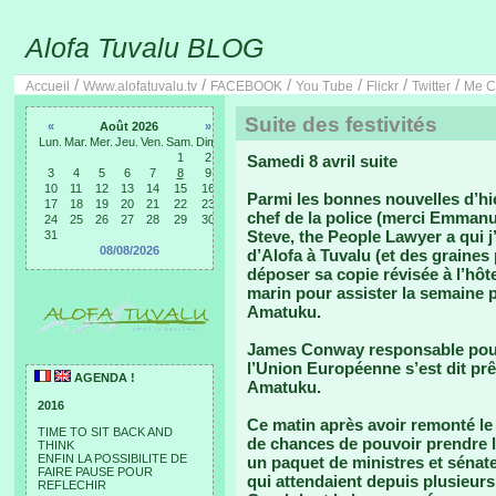
Alofa Tuvalu BLOG
/
/
/
/
/
/
Accueil
Www.alofatuvalu.tv
FACEBOOK
You Tube
Flickr
Twitter
Me C
Suite des festivités
«
Août 2026
»
Lun.
Mar.
Mer.
Jeu.
Ven.
Sam.
Dim.
1
2
Samedi 8 avril suite
3
4
5
6
7
8
9
10
11
12
13
14
15
16
Parmi les bonnes nouvelles d’hie
17
18
19
20
21
22
23
chef de la police (merci Emmanue
24
25
26
27
28
29
30
Steve, the People Lawyer a qui 
31
08/08/2026
d’Alofa à Tuvalu (et des graines
déposer sa copie révisée à l’hôte
marin pour assister la semaine p
Amatuku.
James Conway responsable pour
l’Union Européenne s’est dit prê
AGENDA !
Amatuku.
2016
Ce matin après avoir remonté l
TIME TO SIT BACK AND
de chances de pouvoir prendre l
THINK
ENFIN LA POSSIBILITE DE
un paquet de ministres et sénate
FAIRE PAUSE POUR
qui attendaient depuis plusieurs
REFLECHIR