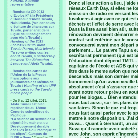
Funafuti Kaupule
Donc si leur action a lieu, j’ai
representative.
réseaux Earth Day, si elles ne fon
- Remise du CD 2013
émission de radio en versant les
d'Ecolozik* à la Présidente
tuvaluens à agir avec ce qui est
d'Honneur d'Alofa Tuvalu,
Nala Ielemia. (*un concours
déchets et l’effet de serre avec
d'écriture de chansons sur
Dans la liste aussi bien sûr, sui
Tuvalu, partenariat de la
rénovation devraient démarrer e
Ligue de l'Enseignement
avec Alofa Tuvalu) /
contrat soit entériné par le con
Handing of the 2013
convoquerai avant mon départ si
Ecolozik CD* to Alofa
Tuvalu Patron, Nala Ielemia
parlement… Le pauvre Tapu a eu 
*(a song writing contest
secrétariat permanent (qui est b
about Tuvalu, a partnership
between The Education
l’éducation dont dépend TMTI… A
League and Alofa Tuvalu).
capitaine de l’école et ADB qui 
être dans le meme avion que notr
- Remise des cartes de
l'Union de la la Presse
descendus mais son dernier mail
Francophone aux
bonnement qu’un avion veuille b
journalistes des Médias de
Tuvalu /
Handing of the UPF
absolument c’est s’assurer que 
press cards to the Tuvalu
avant notre retour prévu en aout
media people.
pour les biogas… Bien entendu to
- Du 8 au 12 juillet, 2013:
nous faut aussi, sur les plans de
Alofa Tuvalu est bien
sanitaires. Sinon le gaz est trop 
représentée au 12ème
Congrès scientifique du
nous faut aussi parler avec le s
Pacifique
mettre à notre disposition. J’a
"La science au service de la
sécurité humaine et du
Suva… Quant à Gerhardt, un autr
Développement durable
Suva qu’il raconte avoir achet
dans les îles du Pacifique et
avec John, son esprit d’ingené
les côtes", Campus de
l'USP à Suva
/
From 8 to 12