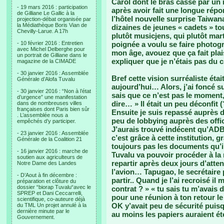
Carol dont le bras cassé par un 
- 19 mars 2016 : participation
après avoir fait une longue répon
de Gilliane Le Gallic à la
l’hôtel nouvelle surprise Taiwa
projection-débat organisée par
la Médiathèque Boris Vian de
dizaines de jeunes « cadets » to
Chevilly-Larue. A 17h
plutôt musicjens, qui plutôt mar
- 10 février 2016 : Entretien
poignée a voulu se faire photog
avec Michel Delberghe pour
mon âge, avouez que ça fait plai
un portrait de Gilliane dans le
expliquer que je n’étais pas du c
magazine de la CIMADE
- 30 janvier 2016 : Assemblée
Bref cette vision surréaliste éta
Générale d’Alofa Tuvalu
aujourd’hui… Alors, j’ai foncé su
- 30 janvier 2016 : “Non à l’état
sais que ce n’est pas le moment
d’urgence” une manifestation
dire… » Il était un peu déconfit 
dans de nombreuses villes
françaises dont Paris bien sûr
Ensuite je suis repassé auprès 
. L’assemblée nous a
peu de lobbying auprès des offic
empêchés d’y participer.
J’aurais trouvé indécent qu’ADB
- 23 janvier 2016 : Assemblée
c’est grâce à cette institution, g
Générale de la Coalition 21
toujours pas les documents qu’
- 16 janvier 2016 : marche de
Tuvalu va pouvoir procéder à la 
soutien aux agriculteurs de
repartir après deux jours d’att
Notre Dame des Landes
l’avion… Tapugao, le secrétaire 
- D’Aout à fin décembre :
partir.. Quand je l’ai recroisé il
préparation et clôture du
dossier “biorap Tuvalu“avec le
contrat ? » « tu sais tu m’avais 
SPREP et Dani Ceccarrelli,
pour une réunion à ton retour le
scientifique, co-auteure déjà
OK y’avait peu de sécurité puisq
du TML Un projet annulé à la
dernière minute par le
au moins les papiers auraient ét
Gouvernement.