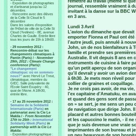
remettre au travail (meme si que
- Exposition de photographies
journal, ressemble vraiment à d
et d’artisanat jusqu’au 12
décembre.
invitant à la danse sur la BBC W
- Rencontre avec des élèves
en 3 ans.
de la Celle St Cloud le 5
décembre
Dans les salons d’exposition
Lundi 3 Avril
de l’Hôtel de ville de la Celle St
L’avion du dimanche que devait p
Cloud (Yvelines) - 8E, avenue
Charles de Gaulle. Entrée libre
emporter Fionna et Paul ont été
tous les jours de 15h à 18h00.
l’autre jeudi, puis annulé à nou
John, un de nos bienfaiteurs à T
- 29 novembre 2012 :
Rencontre-débat sur les
famille et prendre ses premières
changements climatiques à
Australie. Il vit depuis 8 ans en 
Pantin (Paris) /
- November
29th, 2012 : Climate Change
instruments de cuisine à faire p
conference (Paris)
:
qu’un petit aperçu de son orga
"Le changement
climatique: où en sommes-
qu’il devrait y avoir un avion d
nous?"
avec Hervé Le Treut,
à 6h30. Je mets mon réveil pour 
climatologue, membre du
collier de graines et coquillage.
GIEC. Salle polyvalente de
l’Ecole Saint-Exupéry - 40,
Je ne crois pas avoir, de ma vie
quai de l’Aisne. A 18h30,
l’ex capitaine d’Amatuku, en ava
entrée libre.
et quand des gens sont de passag
- 17 au 25 novembre 2012 :
on » se sert, je me sens un pe
Semaine de la Solidarité
de navigation que dirige John. Il
Internationale (Paris)
en
partenariat avec la Cie Le
placard et autres bonnes bouteil
Makila /
- From November
et les capuccino le matin, - il ne
17th to 25th :
International
Solidarity Week (Paris)
in
que je suis devenue une vraie soul
partnership with la Cie Le
imprimantes de son bureau et je 
Makila
:
- Exposition photographique :
un peu beaucoup de son hospitali