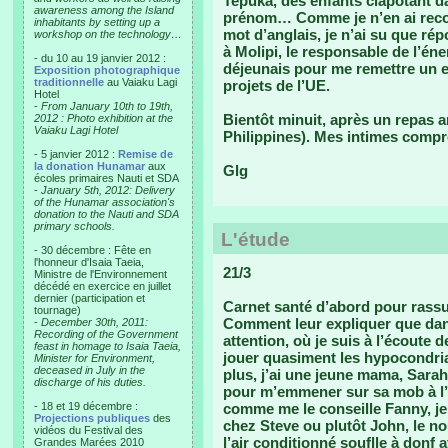
Tepuka, des enfants clapotant d
awareness among the Island
prénom… Comme je n’en ai recon
inhabitants by setting up a
mot d’anglais, je n’ai su que rép
workshop on the technology…
à Molipi, le responsable de l’éne
- du 10 au 19 janvier 2012 :
déjeunais pour me remettre un e
Exposition photographique
traditionnelle
au Vaiaku Lagi
projets de l’UE.
Hotel
-
From January 10th to 19th,
Bientôt minuit, après un repas 
2012 : Photo exhibition at the
Vaiaku Lagi Hotel
Philippines). Mes intimes compre
- 5 janvier 2012 :
Remise de
la donation Hunamar
aux
Glg
écoles primaires Nauti et SDA
-
January 5th, 2012: Delivery
of the Hunamar association's
donation to the Nauti and SDA
primary schools.
L'étude
- 30 décembre : Fête en
l'honneur d'Isaia Taeia,
21/3
Ministre de l'Environnement
décédé en exercice en juillet
dernier (participation et
Carnet santé d’abord pour rassur
tournage)
Comment leur expliquer que dans
-
December 30th, 2011:
Recording of the Government
attention, où je suis à l’écout
feast in homage to Isaia Taeia,
jouer quasiment les hypocondri
Minister for Environment,
deceased in July in the
plus, j’ai une jeune mama, Sarah,
discharge of his duties.
pour m’emmener sur sa mob à l’
- 18 et 19 décembre :
comme me le conseille Fanny, je 
Projections publiques
des
chez Steve ou plutôt John, le 
vidéos du Festival des
l’air conditionné souflle à donf
Grandes Marées 2010