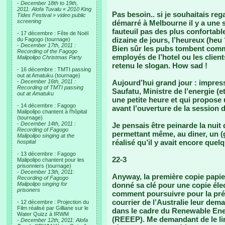
-
December 18th to 19th,
2011: Alofa Tuvalu « 2010 King
Pas besoin.. si je souhaitais r
Tides Festival » video public
screening
démarré à Melbourne il y a une s
fauteuil pas des plus confortabl
- 17 décembre : Fête de Noël
dizaine de jours, l’heureux (heu 
du Fagogo (tournage)
-
December 17th, 2011 :
Bien sûr les pubs tombent comme
Recording of the Fagogo
employés de l’hotel ou les client
Malipolipo Christmas Party
retenu le slogan. How sad !
- 16 décembre : TMTI passing
out at Amatuku (tournage)
-
December 16th, 2011 :
Aujourd’hui grand jour : impress
Recording of TMTI passing
Saufatu, Ministre de l’energie (e
out at Amatuku
une petite heure et qui propose 
- 14 décembre : Fagogo
avant l’ouverture de la session
Malipolipo chantent à l'hôpital
(tournage)
-
December 14th, 2011 :
Je pensais être peinarde la nuit 
Recording of Fagogo
permettant même, au diner, un (g
Malipolipo singing at the
réalisé qu’il y avait encore que
hospital
- 13 décembre : Fagogo
22-3
Malipolipo chantent pour les
prisonniers (tournage)
-
December 13th, 2011:
Anyway, la première copie papier
Recording of Fagogo
Malipolipo singing for
donné sa clé pour une copie élect
prisoners
comment poursuivre pour la prés
courrier de l’Australie leur dema
- 12 décembre : Projection du
Film réalisé par Gilliane sur le
dans le cadre du Renewable Ene
Water Quizz à IRWM
(REEEP). Me demandant de le lire
-
December 12th, 2011: Alofa