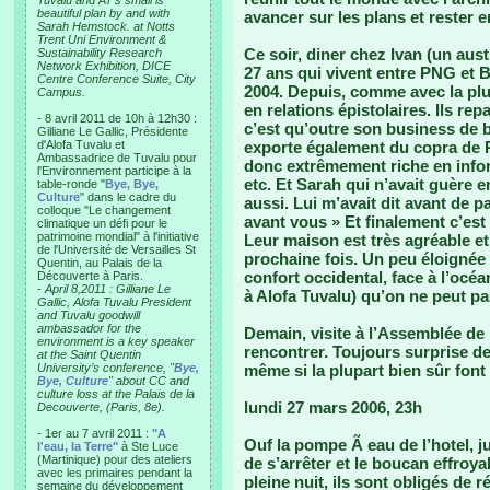
Tuvalu and AT’s small is
beautiful plan by and with
avancer sur les plans et rester 
Sarah Hemstock. at Notts
Trent Uni Environment &
Ce soir, diner chez Ivan (un aus
Sustainability Research
Network Exhibition, DICE
27 ans qui vivent entre PNG et 
Centre Conference Suite, City
2004. Depuis, comme avec la pl
Campus.
en relations épistolaires. Ils re
- 8 avril 2011 de 10h à 12h30 :
c’est qu’outre son business de b
Gilliane Le Gallic, Présidente
d'Alofa Tuvalu et
exporte également du copra de 
Ambassadrice de Tuvalu pour
donc extrêmement riche en infor
l'Environnement participe à la
etc. Et Sarah qui n’avait guère e
table-ronde "
Bye, Bye,
Culture
" dans le cadre du
aussi. Lui m’avait dit avant de p
colloque "Le changement
avant vous » Et finalement c’est
climatique un défi pour le
patrimoine mondial" à l'initiative
Leur maison est très agréable et
de l'Université de Versailles St
prochaine fois. Un peu éloignée m
Quentin, au Palais de la
confort occidental, face à l’océan
Découverte à Paris.
-
April 8,2011 : Gilliane Le
à Alofa Tuvalu) qu’on ne peut pas 
Gallic, Alofa Tuvalu President
and Tuvalu goodwill
ambassador for the
Demain, visite à l’Assemblée de
environment is a key speaker
rencontrer. Toujours surprise de 
at the Saint Quentin
University’s conference, "
Bye,
même si la plupart bien sûr font
Bye, Culture
" about CC and
culture loss at the Palais de la
lundi 27 mars 2006, 23h
Decouverte, (Paris, 8e).
- 1er au 7 avril 2011 :
"A
Ouf la pompe Ã eau de l’hotel, j
l'eau, la Terre"
à Ste Luce
(Martinique) pour des ateliers
de s’arrêter et le boucan effroy
avec les primaires pendant la
pleine nuit, ils sont obligés de r
semaine du développement