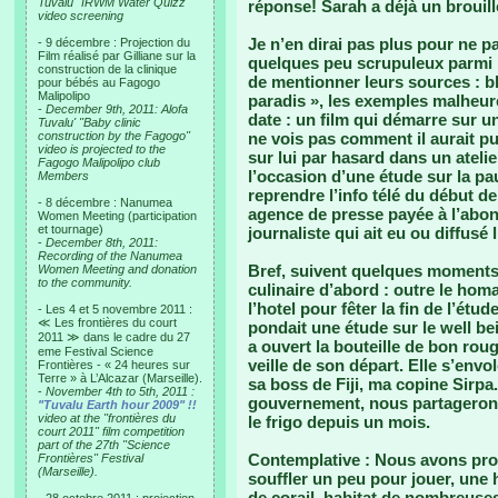
Tuvalu "IRWM Water Quizz"
réponse! Sarah a déjà un brouill
video screening
Je n’en dirai pas plus pour ne pa
- 9 décembre : Projection du
Film réalisé par Gilliane sur la
quelques peu scrupuleux parmi 
construction de la clinique
de mentionner leurs sources : bl
pour bébés au Fagogo
Malipolipo
paradis », les exemples malhe
-
December 9th, 2011: Alofa
date : un film qui démarre sur un
Tuvalu' "Baby clinic
construction by the Fagogo"
ne vois pas comment il aurait p
video is projected to the
sur lui par hasard dans un atel
Fagogo Malipolipo club
l’occasion d’une étude sur la p
Members
reprendre l’info télé du début d
- 8 décembre : Nanumea
agence de presse payée à l’abon
Women Meeting (participation
et tournage)
journaliste qui ait eu ou diffusé 
-
December 8th, 2011:
Recording of the Nanumea
Bref, suivent quelques moments
Women Meeting and donation
to the community.
culinaire d’abord : outre le hom
l’hotel pour fêter la fin de l’étu
- Les 4 et 5 novembre 2011 :
≪ Les frontières du court
pondait une étude sur le well be
2011 ≫ dans le cadre du 27
a ouvert la bouteille de bon rou
eme Festival Science
veille de son départ. Elle s’env
Frontières - « 24 heures sur
Terre » à L’Alcazar (Marseille).
sa boss de Fiji, ma copine Sirpa.
-
November 4th to 5th, 2011 :
gouvernement, nous partagerons 
"Tuvalu Earth hour 2009" !!
video at the "frontières du
le frigo depuis un mois.
court 2011" film competition
part of the 27th "Science
Contemplative : Nous avons prof
Frontières" Festival
(Marseille).
souffler un peu pour jouer, une 
de corail, habitat de nombreuses