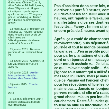
Gallic avec Christel Cournil,
Pas d’accident donc cette fois,
Alice Baillat et Michel Hignette,
dans "Migrants et réfugiés
d’arriver au port à 9 heures, co
climatiques : quels enjeux,
qui devaient les accueillir avec 
quelles réponses ?", organisé
par le Bondyblog, au Musée
heures, ont rapatrié le falekaupu
de l'Histoire de l'immigration
manifestations diverses dont le
(Paris)
festivités... Fanny : hmmm si je 
- 13 mars 2015 : Projection de
encore près de 2 heures avant q
"Nuages au Paradis" et débat
dans le cadre d'un cycle de
séminaires sur
Après, ça a roulé de chansonnette
"développement durable et
revoir/entendre) puis déjeuner à 
cinéma" à Science Po.
journée et tout le monde pensait 
- 15 janvier 2015 : Réunion
taiwanaise… J’en ai profité pour 
plénière de la Coalition Climat
pour parler plantations et distr
21
dont une réponse à un message 
- 13 janvier 2015 : Ateliers Our
your mouth asshole »… Je lui au
Life 21, prises de vue 3/4
avec 4D
ce qu’il m’avait copié collé… Ma
j’ignore tout autant qui a utili
- 10 janvier 2015 :
Atelier
Manga de rentrée à la
message injurieux, mais je vais 
Maison des Ensembles
que ce Pasuna est l’ancien chef 
pour les réceptions officielles, 
- 8 janvier 2015 :
Charlie
forever
m’aime pas… Jamais un bonjour 
pervers notoire, si elle m’a rass
2014
grand chose, m’a un peu inquiétée
- 6, 13 et 20 décembre 2014 :
cauchemars. Reste à élucider qu
ateliers Manga à la Maison
touche sa bille en informatique 
des Ensembles