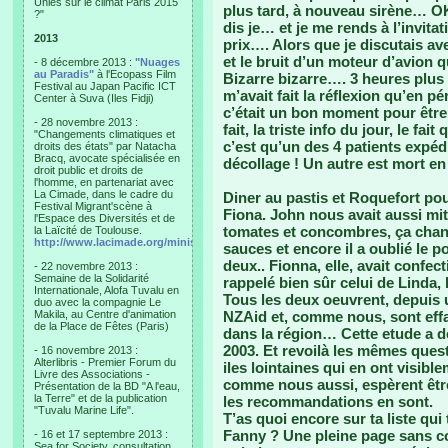
Unies sur le climat Paris 2015
plus tard, à nouveau sirène… OK
?"
dis je… et je me rends à l’invitat
2013
prix…. Alors que je discutais av
et le bruit d’un moteur d’avion q
- 8 décembre 2013 :
"Nuages
au Paradis"
à l'Ecopass Film
Bizarre bizarre…. 3 heures plu
Festival au Japan Pacific ICT
m’avait fait la réflexion qu’en p
Center à Suva (Iles Fidji)
c’était un bon moment pour être
- 28 novembre 2013 :
fait, la triste info du jour, le fai
"Changements climatiques et
c’est qu’un des 4 patients expéd
droits des états" par Natacha
Bracq, avocate spécialisée en
décollage ! Un autre est mort en
droit public et droits de
l'homme, en partenariat avec
La Cimade, dans le cadre du
Diner au pastis et Roquefort pou
Festival Migrant'scène à
Fiona. John nous avait aussi mit
l'Espace des Diversités et de
tomates et concombres, ça chang
la Laïcité de Toulouse.
http://www.lacimade.org/minisites/migrantscene
sauces et encore il a oublié le 
deux.. Fionna, elle, avait conf
- 22 novembre 2013 :
Semaine de la Solidarité
rappelé bien sûr celui de Linda, l
Internationale, Alofa Tuvalu en
Tous les deux oeuvrent, depuis 
duo avec la compagnie Le
Makila, au Centre d'animation
NZAid et, comme nous, sont effar
de la Place de Fêtes (Paris)
dans la région… Cette etude a 
2003. Et revoilà les mêmes ques
- 16 novembre 2013 :
Alterlibris - Premier Forum du
iles lointaines qui en ont visibl
Livre des Associations -
comme nous aussi, espèrent êtr
Présentation de la BD "A l'eau,
la Terre" et de la publication
les recommandations en sont.
"Tuvalu Marine Life".
T’as quoi encore sur ta liste qu
Fanny ? Une pleine page sans co
- 16 et 17 septembre 2013 :
Sea for Society, consultation