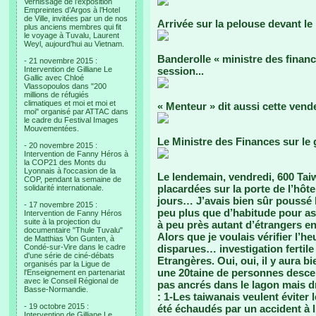
Vernissage de l’exposition
Empreintes d’Argos à l’Hotel
de Ville, invitées par un de nos
Arrivée sur la pelouse devant le
plus anciens membres qui fit
le voyage à Tuvalu, Laurent
Weyl, aujourd’hui au Vietnam.
Banderolle « ministre des finan
- 21 novembre 2015 :
Intervention de Gilliane Le
session...
Gallic avec Chloé
Vlassopoulos dans "200
millions de réfugiés
climatiques et moi et moi et
« Menteur » dit aussi cette vende
moi" organisé par ATTAC dans
le cadre du Festival Images
Mouvementées.
Le Ministre des Finances sur le gr
- 20 novembre 2015 :
Intervention de Fanny Héros à
la COP21 des Monts du
Lyonnais à l'occasion de la
Le lendemain, vendredi, 600 Tai
COP, pendant la semaine de
placardées sur la porte de l’hô
solidarité internationale.
jours… J’avais bien sûr poussé l
- 17 novembre 2015 :
peu plus que d’habitude pour as
Intervention de Fanny Héros
suite à la projection du
à peu près autant d’étrangers e
documentaire "Thule Tuvalu"
Alors que je voulais vérifier l’he
de Matthias Von Gunten, à
Condé-sur-Vire dans le cadre
disparues… investigation fertile 
d'une série de ciné-débats
Etrangères. Oui, oui, il y aura 
organisés par la Ligue de
une 20taine de personnes descen
l'Enseignement en partenariat
avec le Conseil Régional de
pas ancrés dans le lagon mais dr
Basse-Normandie.
: 1-Les taiwanais veulent éviter 
- 19 octobre 2015 :
été échaudés par un accident à l
Intervention de Gilliane Le