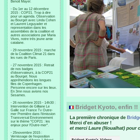
Benoit Mayer.
- Du 1er au 12 décembre
2015 : COP21. Trop à dire
pour un agenda. Observation
au Bourget avec Linda Cohen
et Laurent Leguyader et
representation dans les
assemblées de la coalition et
autres associations par Maria
Vives, notre très jeune amie
catalane.
- 29 novembre 2015 : marche
de la Coalition Climat 21 dans
les rues de Paris.
- 27 novembre 2015 : Retrait
de nos badges
d’observateurs, à la COP21
au Bourget. Nous
appréhendions les longues
files de Copenhagen.
Personne encore sur les lieux.
En 3mn nous avions nos
Sesames.
- 26 novembre 2015 - 14h30 :
Bridget Kyoto, enfin !!
Intervention de Gilliane Le
Gallic sur France Tv Outre-
mer Première dans l'émission
La première chronique de
Bridg
Transversal Environnement
sur le thème "COP21 : les
Merci d'en abuser !
enjeux pour l'Outre-mer".
et merci Laure (Noualhat) pour ce
- 25novembre 2015 :
Vernissage de l’exposition