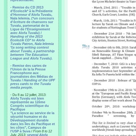
representative.
- Remise du CD 2013
d'Ecolozik* à la Présidente
d'Honneur d'Alofa Tuvalu,
Nala Ielemia. (*un concours
d'écriture de chansons sur
Tuvalu, partenariat de la
Ligue de l'Enseignement
avec Alofa Tuvalu) /
Handing of the 2013
Ecolozik CD* to Alofa
Tuvalu Patron, Nala Ielemia
*(a song writing contest
about Tuvalu, a partnership
between The Education
League and Alofa Tuvalu).
- Remise des cartes de
l'Union de la la Presse
Francophone aux
journalistes des Médias de
Tuvalu /
Handing of the UPF
press cards to the Tuvalu
media people.
- Du 8 au 12 juillet, 2013:
Alofa Tuvalu est bien
représentée au 12ème
Congrès scientifique du
Pacifique
"La science au service de la
sécurité humaine et du
Développement durable
dans les îles du Pacifique et
les côtes", Campus de
l'USP à Suva
/
From 8 to 12
July, 2013:
several Alofa