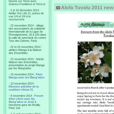
heures sur Terre avec
Science Frontières et Terre.tv
Alofa Tuvalu 2011 newsl
- 2 et 16 décembre 2014 :
Atelier Our Life 21, prises de
vue 1/4 et 2/4 à la
ressourcerie
- 22 novembre 2014 : village
des associations de solidarité
internationale de la Ligue de
l'Enseignement, 18 à 22h dans
la salle de spectacle du centre
Tour des Dames, Paris
- 22 et 24 novembre 2014 :
ateliers Manga à la Maison
des Ensembles
- 21 novembre 2014 : Soirée
Maison des Ensembles,
présentation du projet Manga
par les Mang'ados
- 15 novembre 2014 :
Paris
Manga avec les Mang'ados
- 13 novembre 2014 :
Réunion plénière de la
coalition climat 21
- 8 novembre 2014 :
Forum
Alter Libris avec les
Mang'ados et José
à
l'ancienne gare de Reuilly,
Paris 12e