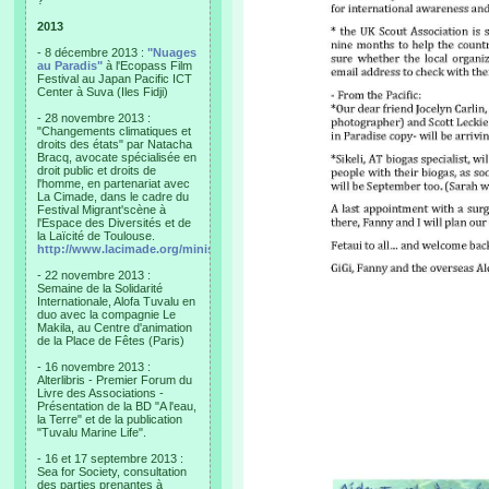
?"
2013
- 8 décembre 2013 :
"Nuages
au Paradis"
à l'Ecopass Film
Festival au Japan Pacific ICT
Center à Suva (Iles Fidji)
- 28 novembre 2013 :
"Changements climatiques et
droits des états" par Natacha
Bracq, avocate spécialisée en
droit public et droits de
l'homme, en partenariat avec
La Cimade, dans le cadre du
Festival Migrant'scène à
l'Espace des Diversités et de
la Laïcité de Toulouse.
http://www.lacimade.org/minisites/migrantscene
- 22 novembre 2013 :
Semaine de la Solidarité
Internationale, Alofa Tuvalu en
duo avec la compagnie Le
Makila, au Centre d'animation
de la Place de Fêtes (Paris)
- 16 novembre 2013 :
Alterlibris - Premier Forum du
Livre des Associations -
Présentation de la BD "A l'eau,
la Terre" et de la publication
"Tuvalu Marine Life".
- 16 et 17 septembre 2013 :
Sea for Society, consultation
des parties prenantes à