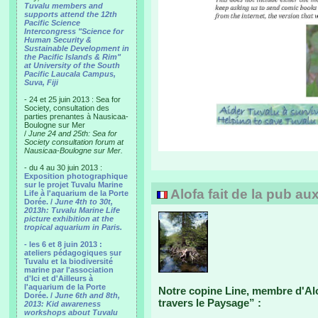
Tuvalu members and
supports attend the 12th
Pacific Science
Intercongress "Science for
Human Security &
Sustainable Development in
the Pacific Islands & Rim"
at University of the South
Pacific Laucala Campus,
Suva, Fiji
- 24 et 25 juin 2013 : Sea for
Society, consultation des
parties prenantes à Nausicaa-
Boulogne sur Mer
/
June 24 and 25th: Sea for
Society consultation forum at
Nausicaa-Boulogne sur Mer.
- du 4 au 30 juin 2013 :
Exposition photographique
sur le projet Tuvalu Marine
Alofa fait de la pub au
Life à l'aquarium de la Porte
Dorée. /
June 4th to 30t,
2013h: Tuvalu Marine Life
picture exhibition at the
tropical aquarium in Paris.
- les 6 et 8 juin 2013 :
ateliers pédagogiques sur
Tuvalu et la biodiversité
marine par l'association
d'Ici et d'Ailleurs à
l'aquarium de la Porte
Notre copine Line, membre d'Alo
Dorée. /
June 6th and 8th,
travers le Paysage” :
2013: Kid awareness
workshops about Tuvalu