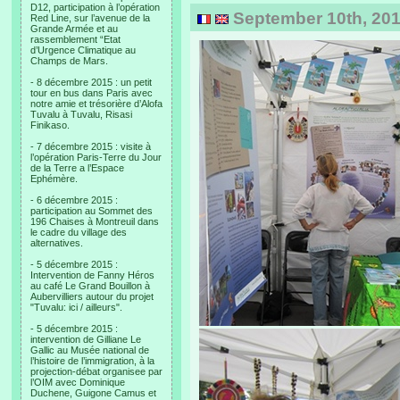
D12, participation à l’opération
September 10th, 201
Red Line, sur l’avenue de la
Grande Armée et au
rassemblement “Etat
d’Urgence Climatique au
Champs de Mars.
- 8 décembre 2015 : un petit
tour en bus dans Paris avec
notre amie et trésorière d’Alofa
Tuvalu à Tuvalu, Risasi
Finikaso.
- 7 décembre 2015 : visite à
l’opération Paris-Terre du Jour
de la Terre a l’Espace
Ephémère.
- 6 décembre 2015 :
participation au Sommet des
196 Chaises à Montreuil dans
le cadre du village des
alternatives.
- 5 décembre 2015 :
Intervention de Fanny Héros
au café Le Grand Bouillon à
Aubervilliers autour du projet
"Tuvalu: ici / ailleurs".
- 5 décembre 2015 :
intervention de Gilliane Le
Gallic au Musée national de
l’histoire de l’immigration, à la
projection-débat organisee par
l’OIM avec Dominique
Duchene, Guigone Camus et