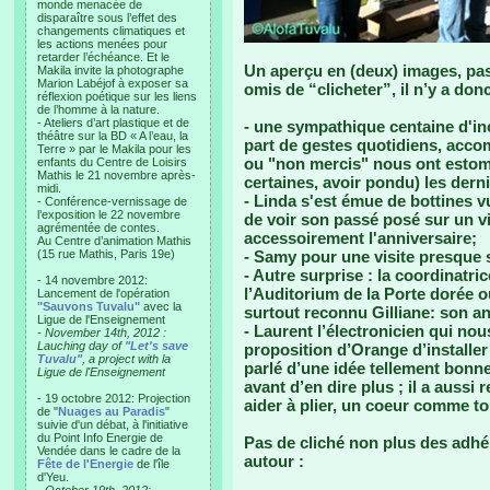
monde menacée de
disparaître sous l’effet des
changements climatiques et
les actions menées pour
retarder l’échéance. Et le
Un aperçu en (deux) images, pas
Makila invite la photographe
Marion Labéjof à exposer sa
omis de “clicheter”, il n’y a don
réflexion poétique sur les liens
de l’homme à la nature.
- Ateliers d’art plastique et de
- une sympathique centaine d'inc
théâtre sur la BD « A l’eau, la
part de gestes quotidiens, acco
Terre » par le Makila pour les
ou "non mercis" nous ont estoma
enfants du Centre de Loisirs
Mathis le 21 novembre après-
certaines, avoir pondu) les derni
midi.
- Linda s'est émue de bottines v
- Conférence-vernissage de
l’exposition le 22 novembre
de voir son passé posé sur un vi
agrémentée de contes.
accessoirement l'anniversaire;
Au Centre d’animation Mathis
(15 rue Mathis, Paris 19e)
- Samy pour une visite presque
- Autre surprise : la coordinatri
- 14 novembre 2012:
l’Auditorium de la Porte dorée où
Lancement de l'opération
"Sauvons Tuvalu"
avec la
surtout reconnu Gilliane: son an
Ligue de l'Enseignement
- Laurent l’électronicien qui nou
- November 14th, 2012 :
Lauching day of
"Let's save
proposition d’Orange d’installer
Tuvalu"
, a project with la
parlé d’une idée tellement bonne
Ligue de l'Enseignement
avant d’en dire plus ; il a auss
- 19 octobre 2012: Projection
aider à plier, un coeur comme to
de "
Nuages au Paradis
"
suivie d'un débat, à l'initiative
du Point Info Energie de
Pas de cliché non plus des adhér
Vendée dans le cadre de la
autour :
Fête de l'Energie
de l'île
d'Yeu.