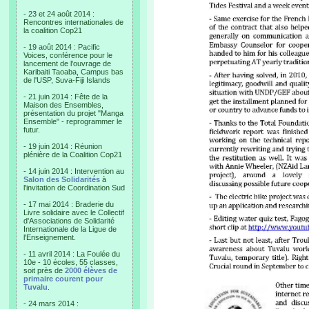
- 23 et 24 août 2014 :
Rencontres internationales de
la coalition Cop21
- 19 août 2014 : Pacific
Voices, conférence pour le
lancement de l'ouvrage de
Karibaiti Taoaba, Campus bas
de l'USP, Suva-Fiji Islands
- 21 juin 2014 : Fête de la
Maison des Ensembles,
présentation du projet "Manga
Ensemble" - reprogrammer le
futur.
- 19 juin 2014 : Réunion
plénière de la Coalition Cop21
- 14 juin 2014 : Intervention au
Salon des Solidarités
à
l'invitation de Coordination Sud
- 17 mai 2014 : Braderie du
Livre solidaire avec le Collectif
d'Associations de Solidarité
Internationale de la Ligue de
l'Enseignement.
- 11 avril 2014 : La Foulée du
10e - 10 écoles, 55 classes,
soit près de
2000 élèves de
primaire courent pour
Tuvalu
.
- 24 mars 2014 :