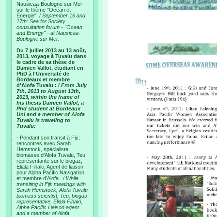
Nausicaa-Boulogne sur Mer
sur le thème "Océan et
Energie". /
September 16 and
17th: Sea for Society
consultation forum - "Ocean
and Energy" - at Nausicaa-
Boulogne sur Mer.
Du 7 juillet 2013 au 13 août,
2013, voyage à Tuvalu dans
le cadre de sa thèse de
Damien Vallot, étudiant en
PhD à l'Université de
Bordeaux et membre
d'Alofa Tuvalu : /
From July
7th, 2013 to August 13th,
2013, within the frame of
his thesis Damien Vallot, a
Phd student at Bordeaux
Uni and a member of Alofa
Tuvalu is traveling to
Tuvalu:
- Pendant son transit à Fiji :
rencontres avec Sarah
Hemstock, spécialiste
biomasse d’Alofa Tuvalu, Teu,
représentante sur le biogaz,
Eliala Fihaki, Agent de liaison
pour Alpha Pacific Navigation
et membre d’Alofa.. /
While
transiting in Fiji: meetings with
Sarah Hemstock, Alofa Tuvalu
biomass scientist, Teu, biogas
representative, Eliala Fihaki,
Alpha Pacific Liaison agent
and a member of Alofa