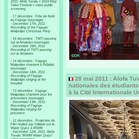
2011: Alofa Tuvalu « 2010 King
Tides Festival » video public
screening
- 17 décembre : Fête de Noël
du Fagogo (tournage)
-
December 17th, 2011 :
Recording of the Fagogo
Malipolipo Christmas Party
- 16 décembre : TMTI passing
out at Amatuku (tournage)
-
December 16th, 2011 :
Recording of TMTI passing
out at Amatuku
- 14 décembre : Fagogo
Malipolipo chantent à l'hôpital
(tournage)
-
December 14th, 2011 :
Recording of Fagogo
28 mai 2011 : Alofa Tu
Malipolipo singing at the
hospital
nationales des étudiant
- 13 décembre : Fagogo
à la Cité Internationale U
Malipolipo chantent pour les
prisonniers (tournage)
-
December 13th, 2011:
Recording of Fagogo
Malipolipo singing for
prisoners
- 12 décembre : Projection du
Film réalisé par Gilliane sur le
Water Quizz à IRWM
-
December 12th, 2011: Alofa
Tuvalu "IRWM Water Quizz"