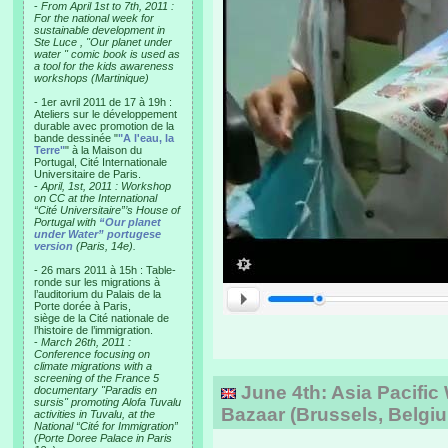
-
From April 1st to 7th, 2011 :
For the national week for
sustainable development in
Ste Luce , "Our planet under
water " comic book is used as
a tool for the kids awareness
workshops (Martinique)
- 1er avril 2011 de 17 à 19h :
Ateliers sur le développement
durable avec promotion de la
bande dessinée "
"A l'eau, la
Terre"
" à la Maison du
Portugal, Cité Internationale
Universitaire de Paris.
-
April, 1st, 2011 : Workshop
on CC at the International
“Cité Universitaire”’s House of
Portugal with
“Our planet
under Water” portugese
version
(Paris, 14e).
- 26 mars 2011 à 15h : Table-
ronde sur les migrations à
l’auditorium du Palais de la
Porte dorée à Paris,
siège de la Cité nationale de
l’histoire de l’immigration.
-
March 26th, 2011 :
Conference focusing on
climate migrations with a
screening of the France 5
June 4th: Asia Pacifi
documentary "Paradis en
sursis" promoting Alofa Tuvalu
Bazaar (Brussels, Belgi
activities in Tuvalu, at the
National “Cité for Immigration”
(Porte Doree Palace in Paris