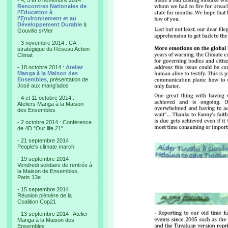
- 4, 5 et 6 novembre 2014 :
Rencontres Nationales de
l'Education à
l'Environnement et au
Développement Durable
à
Gouville s/Mer
- 3 novembre 2014 : CA
stratégique du Réseau Action
Climat
- 18 octobre 2014 :
Atelier
Manga à la Maison des
Ensembles
, présentation de
José aux mang'ados
- 4 et 11 octobre 2014 :
Ateliers Manga à la Maison
des Ensembles
- 2 octobre 2014 : Conférence
de 4D "Our life 21"
- 21 septembre 2014 :
People's climate march
- 19 septembre 2014 :
Vendredi solidaire de rentrée à
la Maison de Ensembles,
Paris 13e
- 15 septembre 2014 :
Réunion plénière de la
Coalition Cop21
- 13 septembre 2014 : Atelier
Manga à la Maison des
Ensembles