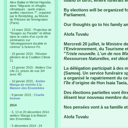
island of birth, where funerals w
Alice Baillat et Michel Hignette,
dans "Migrants et réfugiés
climatiques : quels enjeux,
By elections will be organized f
quelles réponses ?", organisé
Parliament.
par le Bondyblog, au Musée
de l'Histoire de l'immigration
(Paris)
Our thoughts go to his family an
- 13 mars 2015 : Projection de
"Nuages au Paradis" et débat
Alofa Tuvalu
dans le cadre d'un cycle de
séminaires sur
Mercredi 20 juillet, le Ministre
"développement durable et
cinéma" à Science Po.
l'Environnement, du Tourisme et 
"
Triste nouvelle. L'un de nos Min
- 15 janvier 2015 : Réunion
plénière de la Coalition Climat
Ressources Naturelles, est décéd
21
- 13 janvier 2015 : Ateliers Our
La délégation participait à des 
Life 21, prises de vue 3/4
(Samoa). Un service funéraire sp
avec 4D
a organisé le rapatriement du cer
- 10 janvier 2015 :
Atelier
l'île d'origine de Hon Isaia Taeia,
Manga de rentrée à la
Maison des Ensembles
Des élections partielles vont êt
- 8 janvier 2015 :
Charlie
élisent leur nouveau membre du
forever
2014
Nos pensées vont à sa famille et
- 6, 13 et 20 décembre 2014 :
ateliers Manga à la Maison
Alofa Tuvalu
des Ensembles
- 5 décembre 2014 : 24