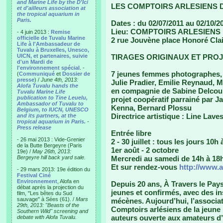
and Marine Life by the D'Ici
LES COMPTOIRS ARLESIENS 
et d'ailleurs association at
the tropical aquarium in
Paris.
Dates : du 02/07/2011 au 02/10/2
Lieu: COMPTOIRS ARLESIENS
- 4 juin 2013 :
Remise
officielle de Tuvalu Marine
2 rue Jouvène place Honoré Clai
Life à l'Ambassadeur de
Tuvalu à Bruxelles, Unesco,
UICN, et partenaires, suivie
TIRAGES ORIGINAUX ET PROJ
d'un Mardi de
l'environnement spécial
. -
7 jeunes femmes photographes, 
(
Communiqué
et
Dossier de
presse
) /
June 4th, 2013:
Julie Pradier, Emilie Reynaud, M
Alofa Tuvalu hands the
en compagnie de Sabine Delcou
Tuvalu Marine Life
publication to Tine Leuelu,
projet coopératif parrainé par 
Ambassador of Tuvalu to
Kenna, Bernard Plossu
Belgium, to IUCN, UNESCO
Directrice artistique : Line Lave
and its partners, at the
tropical aquarium in Paris.
-
Press release
Entrée libre
- 26 mai 2013 : Vide-Grenier
2 - 30 juillet : tous les jours 10h
de la Butte Bergeyre (Paris
1er août - 2 octobre
19e) /
May 26th, 2013:
Bergeyre hill back yard sale.
Mercredi au samedi de 14h à 18
Et sur rendez-vous
http://www.
- 29 mars 2013: 19e édition du
Festival Ciné
Environnement
, Alofa en
Depuis 20 ans, À Travers le Pay
débat après la projection du
jeunes et confirmés, avec des in
film, "Les bêtes du Sud
sauvage" à Sées (61). /
Mars
mécènes. Aujourd’hui, l’associat
29th, 2013: "Beasts of the
Comptoirs arlésiens de la jeune
Southern Wild" screening and
auteurs ouverte aux amateurs d
debate with Alofa Tuvalu.