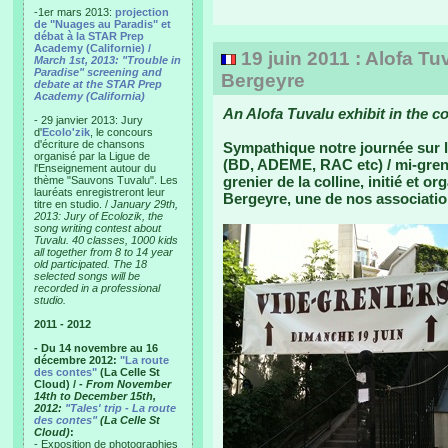
-1er mars 2013:
projection
de "Nuages au Paradis" et
débat à la STAR Prep
Academy (Californie) /
19 juin 2011 : Alofa Tu
March 1st, 2013: "Trouble in
Paradise" screening and
Bergeyre
debate at the STAR Prep
Academy (California)
An Alofa Tuvalu exhibit in the co
- 29 janvier 2013: Jury
d'
Ecolo'zik
, le concours
d'écriture de chansons
Sympathique notre journée sur l
organisé par la Ligue de
(BD, ADEME, RAC etc) / mi-grenie
l'Enseignement autour du
grenier de la colline, initié et o
thème "Sauvons Tuvalu". Les
lauréats enregistreront leur
Bergeyre, une de nos associatio
titre en studio. /
January 29th,
2013: Jury of Ecolozik, the
song writing contest about
Tuvalu. 40 classes, 1000 kids
all together from 8 to 14 year
old participated. The 18
selected songs will be
recorded in a professional
studio.
2011 - 2012
- Du 14 novembre au 16
décembre 2012:
"La route
des contes"
(La Celle St
Cloud) /
- From November
14th to December 15th,
2012:
"Tales' trip - La route
des contes"
(La Celle St
Cloud)
:
- Exposition de photographies