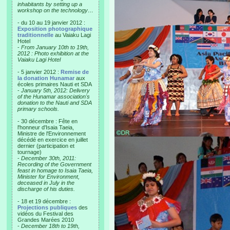
inhabitants by setting up a
workshop on the technology…
- du 10 au 19 janvier 2012 :
Exposition photographique
traditionnelle
au Vaiaku Lagi
Hotel
-
From January 10th to 19th,
2012 : Photo exhibition at the
Vaiaku Lagi Hotel
- 5 janvier 2012 :
Remise de
la donation Hunamar
aux
écoles primaires Nauti et SDA
-
January 5th, 2012: Delivery
of the Hunamar association's
donation to the Nauti and SDA
primary schools.
- 30 décembre : Fête en
l'honneur d'Isaia Taeia,
Ministre de l'Environnement
décédé en exercice en juillet
dernier (participation et
tournage)
-
December 30th, 2011:
Recording of the Government
feast in homage to Isaia Taeia,
Minister for Environment,
deceased in July in the
discharge of his duties.
- 18 et 19 décembre :
Projections publiques
des
vidéos du Festival des
Grandes Marées 2010
-
December 18th to 19th,