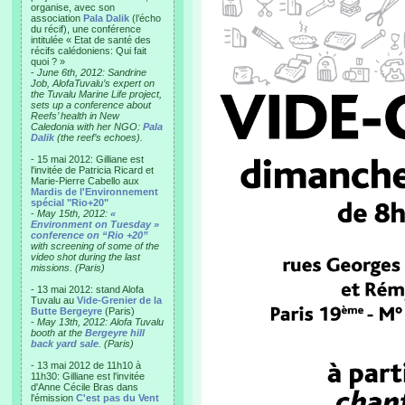
organise, avec son
association
Pala Dalik
(l’écho
du récif), une conférence
intitulée « Etat de santé des
récifs calédoniens: Qui fait
quoi ? »
-
June 6th, 2012: Sandrine
Job, AlofaTuvalu’s expert on
the Tuvalu Marine Life project,
sets up a conference about
Reefs’ health in New
Caledonia with her NGO:
Pala
Dalik
(the reef’s echoes).
- 15 mai 2012: Gilliane est
l'invitée de Patricia Ricard et
Marie-Pierre Cabello aux
Mardis de l'Environnement
spécial "Rio+20"
-
May 15th, 2012:
«
Environment on Tuesday »
conference on “Rio +20”
with screening of some of the
video shot during the last
missions. (Paris)
- 13 mai 2012: stand Alofa
Tuvalu au
Vide-Grenier de la
Butte Bergeyre
(Paris)
-
May 13th, 2012: Alofa Tuvalu
booth at the
Bergeyre hill
back yard sale
. (Paris)
- 13 mai 2012 de 11h10 à
11h30: Gilliane est l'invitée
d'Anne Cécile Bras dans
l'émission
C'est pas du Vent