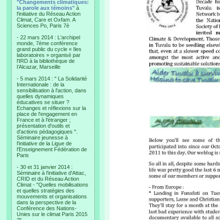
"Changements climatiques:
la parole aux témoins"
à
l'initiative du Réseau Action
Climat, Care et Oxfam. A
Sciences Po, Paris 7è
- 22 mars 2014 : L'archipel
monde, 7ème conférence
grand public du cycle « Iles
laboratoires » organisé par
l'IRD à la bibliothèque de
l’Alcazar, Marseille
- 5 mars 2014 : " La Solidarité
Internationale : de la
sensibilisation à l'action, dans
quelles dynamiques
éducatives se situer ?
Echanges et réflexions sur la
place de l'engagement en
France et à l'étranger ;
présentation d'outils et
d'actions pédagogiques ".
Séminaire jeunesse à
l'initiative de la Ligue de
l'Enseignement Fédération de
Paris
- 30 et 31 janvier 2014 :
Séminaire à l'initiative d'Attac,
CRID et du Réseau Action
Climat - "Quelles mobilisations
et quelles stratégies des
mouvements et organisations
dans la perspective de la
Conférence des Nations-
Unies sur le climat Paris 2015