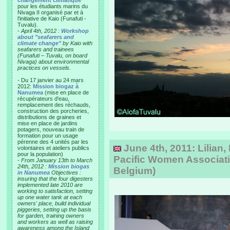
changement climatique"
pour les étudiants marins du
Nivaga II organisé par et à
l'initiative de Kaio (Funafuti -
Tuvalu).
-
April 4th, 2012 :
Workshop
about "seafarers and
climate change"
by Kaio with
seafarers and trainees
(Funafuti – Tuvalu, on board
Nivaga) about environmental
practices on vessels.
- Du 17 janvier au 24 mars
2012:
Mission biogaz à
Nanumea
(mise en place de
récupérateurs d'eau,
remplacement des réchauds,
construction des porcheries,
distributions de graines et
mise en place de jardins
potagers, nouveau train de
formation pour un usage
pérenne des 4 unités par les
June 4th, 2011: Lilian, 
volontaires et ateliers publics
pour la population)
Pacific Women Associati
-
From January 13th to March
24th, 2012 :
Mission biogas
Belgium)
in Nanumea
Objectives :
insuring that the four digesters
implemented late 2010 are
working to satisfaction, setting
up one water tank at each
owners' place, build individual
piggeries, setting up the basis
for garden, training owners
and workers as well as raising
awareness among the Island