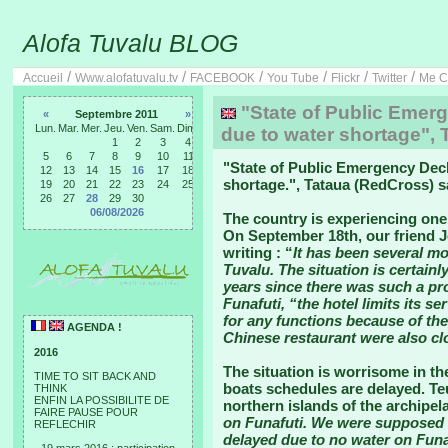
Alofa Tuvalu BLOG
/
/
/
/
/
/
Accueil
Www.alofatuvalu.tv
FACEBOOK
You Tube
Flickr
Twitter
Me C
"State of Public Emerg
«
Septembre 2011
»
Lun.
Mar.
Mer.
Jeu.
Ven.
Sam.
Dim.
due to water shortage", 
1
2
3
4
5
6
7
8
9
10
11
"
State of Public Emergency Decl
12
13
14
15
16
17
18
shortage.
", Tataua (RedCross) s
19
20
21
22
23
24
25
26
27
28
29
30
06/08/2026
The country is experiencing one 
On September 18th, our friend J
writing : “
It has been several mo
Tuvalu. The situation is certainl
years since there was such a pro
Funafuti, “the hotel limits its s
for any functions because of th
AGENDA !
Chinese restaurant were also cl
2016
The situation is worrisome in the
TIME TO SIT BACK AND
boats schedules are delayed. Te
THINK
ENFIN LA POSSIBILITE DE
northern islands of the archipel
FAIRE PAUSE POUR
on Funafuti. We were supposed 
REFLECHIR
delayed due to no water on Funaf