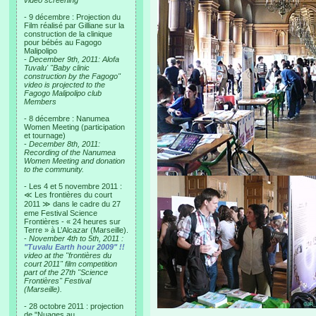
video screening
- 9 décembre : Projection du
Film réalisé par Gilliane sur la
construction de la clinique
pour bébés au Fagogo
Malipolipo
-
December 9th, 2011: Alofa
Tuvalu' "Baby clinic
construction by the Fagogo"
video is projected to the
Fagogo Malipolipo club
Members
- 8 décembre : Nanumea
Women Meeting (participation
et tournage)
-
December 8th, 2011:
Recording of the Nanumea
Women Meeting and donation
to the community.
- Les 4 et 5 novembre 2011 :
≪ Les frontières du court
2011 ≫ dans le cadre du 27
eme Festival Science
Frontières - « 24 heures sur
Terre » à L’Alcazar (Marseille).
-
November 4th to 5th, 2011 :
"Tuvalu Earth hour 2009" !!
video at the "frontières du
court 2011" film competition
part of the 27th "Science
Frontières" Festival
(Marseille).
- 28 octobre 2011 : projection
de "Nuages au