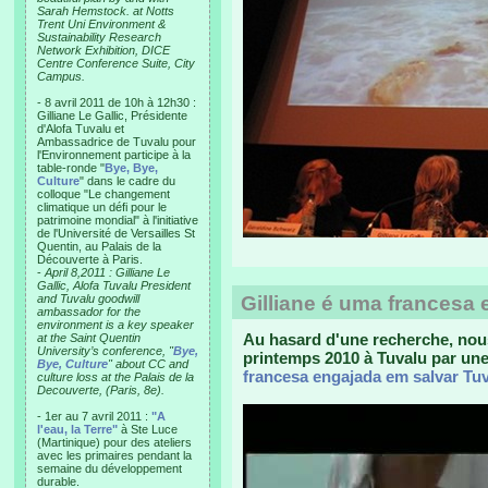
Sarah Hemstock. at Notts
Trent Uni Environment &
Sustainability Research
Network Exhibition, DICE
Centre Conference Suite, City
Campus.
- 8 avril 2011 de 10h à 12h30 :
Gilliane Le Gallic, Présidente
d'Alofa Tuvalu et
Ambassadrice de Tuvalu pour
l'Environnement participe à la
table-ronde "
Bye, Bye,
Culture
" dans le cadre du
colloque "Le changement
climatique un défi pour le
patrimoine mondial" à l'initiative
de l'Université de Versailles St
Quentin, au Palais de la
Découverte à Paris.
-
April 8,2011 : Gilliane Le
Gallic, Alofa Tuvalu President
and Tuvalu goodwill
Gilliane é uma francesa
ambassador for the
environment is a key speaker
Au hasard d'une recherche, nou
at the Saint Quentin
University’s conference, "
Bye,
printemps 2010 à Tuvalu par un
Bye, Culture
" about CC and
francesa engajada em salvar Tu
culture loss at the Palais de la
Decouverte, (Paris, 8e).
- 1er au 7 avril 2011 :
"A
l'eau, la Terre"
à Ste Luce
(Martinique) pour des ateliers
avec les primaires pendant la
semaine du développement
durable.