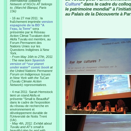
International Solidarity
Culture
" dans le cadre du collo
Network of NGOs AT belongs
to. (Marché Blanqui, Paris
le patrimoine mondial" à l'initiat
13e)
au Palais de la Découverte à Par
- 16 au 27 mai 2011 : la
fraîchement imprimée
version
espagnole de la BD "A
l'eau, la Terre"
sera
présentée par le Réseau
Action Climat Tuvaluen dont
Alofa Tuvalu est membre, au
Forum Permanent des
Nations Unies sur les
Questions Indigènes à New
York.
-
From May 16th to 27th, 2011
: The new born
Spanish
version of “our planet
under water” comic book
at
the United Nations Permanent
Forum on Indigenous Issues
in New York with the TuCan
(Tuvalu Climate Action
Network) representatives.
- 4 mai 2011: Sarah Hemstock
tient un stand Alofa et
présente "Small is Beautiful"
dans le cadre de l'exposition
du réseau de recherche en
environnement et
développement durable de
l'Université de Notts Trent
(Uk).
-
May 4th, 2011: Exhibit about
Tuvalu and AT’s small is
beautiful plan by and with