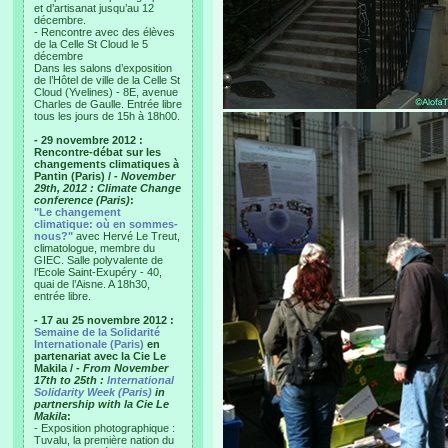
et d’artisanat jusqu’au 12
décembre.
- Rencontre avec des élèves
de la Celle St Cloud le 5
décembre
Dans les salons d’exposition
de l’Hôtel de ville de la Celle St
Cloud (Yvelines) - 8E, avenue
Charles de Gaulle. Entrée libre
tous les jours de 15h à 18h00.
- 29 novembre 2012 :
Rencontre-débat sur les
changements climatiques à
Pantin (Paris) /
- November
29th, 2012 : Climate Change
conference (Paris)
:
"Le changement
climatique: où en sommes-
nous?"
avec Hervé Le Treut,
climatologue, membre du
GIEC. Salle polyvalente de
l’Ecole Saint-Exupéry - 40,
quai de l’Aisne. A 18h30,
entrée libre.
- 17 au 25 novembre 2012 :
Semaine de la Solidarité
Internationale (Paris)
en
partenariat avec la Cie Le
Makila /
- From November
17th to 25th :
International
Solidarity Week (Paris)
in
partnership with la Cie Le
Makila
:
- Exposition photographique :
Tuvalu, la première nation du