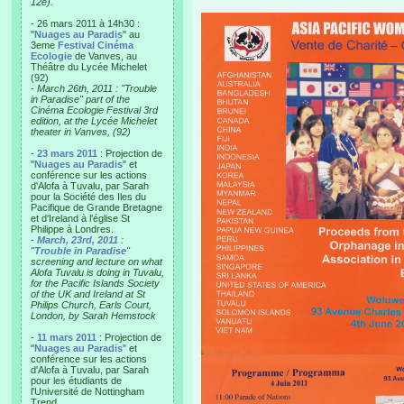
12e).
- 26 mars 2011 à 14h30 :
"
Nuages au Paradis
" au
3eme
Festival Cinéma
Ecologie
de Vanves, au
Théâtre du Lycée Michelet
(92)
-
March 26th, 2011 : "Trouble
in Paradise" part of the
Cinéma Ecologie Festival 3rd
edition, at the Lycée Michelet
theater in Vanves, (92)
-
23 mars 2011
: Projection de
"
Nuages au Paradis
" et
conférence sur les actions
d'Alofa à Tuvalu, par Sarah
pour la Société des Iles du
Pacifique de Grande Bretagne
et d'Ireland à l'église St
Philippe à Londres.
-
March, 23rd, 2011
:
"
Trouble in Paradise
"
screening and lecture on what
Alofa Tuvalu is doing in Tuvalu,
for the Pacific Islands Society
of the UK and Ireland at St
Philips Church, Earls Court,
London, by Sarah Hemstock
-
11 mars 2011
: Projection de
"
Nuages au Paradis
" et
conférence sur les actions
d'Alofa à Tuvalu, par Sarah
pour les étudiants de
l'Université de Nottingham
Trend