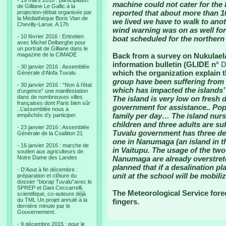
- 19 mars 2016 : participation
machine could not cater for the 
de Gilliane Le Gallic à la
reported that about more than 1
projection-débat organisée par
la Médiathèque Boris Vian de
we lived we have to walk to an
Chevilly-Larue. A 17h
wind warning was on as well for
- 10 février 2016 : Entretien
boat scheduled for the northern 
avec Michel Delberghe pour
un portrait de Gilliane dans le
magazine de la CIMADE
Back from a survey on Nukulael
information bulletin (GLIDE n°
D
- 30 janvier 2016 : Assemblée
which the organization explain 
Générale d’Alofa Tuvalu
group have been suffering from l
- 30 janvier 2016 : “Non à l’état
which has impacted the islands
d’urgence” une manifestation
dans de nombreuses villes
The island is very low on fresh 
françaises dont Paris bien sûr
government for assistance.. Popu
. L’assemblée nous a
family per day… The island nurs
empêchés d’y participer.
children and three adults are s
- 23 janvier 2016 : Assemblée
Tuvalu government has three desa
Générale de la Coalition 21
one in Nanumaga (an island in t
- 16 janvier 2016 : marche de
in Vaitupu. The usage of the two
soutien aux agriculteurs de
Notre Dame des Landes
Nanumaga are already overstretch
planned that if a desalination pl
- D’Aout à fin décembre :
unit at the school will be mobili
préparation et clôture du
dossier “biorap Tuvalu“avec le
SPREP et Dani Ceccarrelli,
The Meteorological Service fore
scientifique, co-auteure déjà
du TML Un projet annulé à la
fingers.
dernière minute par le
Gouvernement.
- 9 décembre 2015 : pour le