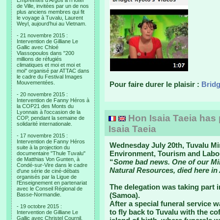
Empreintes d’Argos à l’Hotel
de Ville, invitées par un de nos
plus anciens membres qui fit
le voyage à Tuvalu, Laurent
Weyl, aujourd’hui au Vietnam.
- 21 novembre 2015 :
Intervention de Gilliane Le
Gallic avec Chloé
Vlassopoulos dans "200
millions de réfugiés
climatiques et moi et moi et
moi" organisé par ATTAC dans
le cadre du Festival Images
Mouvementées.
Pour faire durer le plaisir :
Bridg
- 20 novembre 2015 :
Intervention de Fanny Héros à
la COP21 des Monts du
Lyonnais à l'occasion de la
Hon Isaia Taeia has
COP, pendant la semaine de
solidarité internationale.
Isaia Taeia
- 17 novembre 2015 :
Intervention de Fanny Héros
Wednesday July 20th, Tuvalu Min
suite à la projection du
Environment, Tourism and Labour
documentaire "Thule Tuvalu"
de Matthias Von Gunten, à
“
Some bad news. One of our Minis
Condé-sur-Vire dans le cadre
Natural Resources, died here in
d'une série de ciné-débats
organisés par la Ligue de
l'Enseignement en partenariat
The delegation was taking part i
avec le Conseil Régional de
(Samoa).
Basse-Normandie.
After a special funeral service 
- 19 octobre 2015 :
to fly back to Tuvalu with the co
Intervention de Gilliane Le
Gallic avec Christel Cournil,