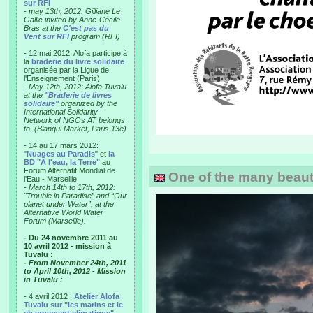
sur RFI
-
may 13th, 2012: Gilliane Le
Gallic invited by Anne-Cécile
Bras at the
C'est pas du
Vent sur RFI
program (RFI)
- 12 mai 2012: Alofa participe à
la
braderie du livre solidaire
organisée par la Ligue de
l'Enseignement (Paris)
-
May 12th, 2012: Alofa Tuvalu
at the
"Braderie de livres
solidaire"
organized by the
International Solidarity
Network of NGOs AT belongs
to. (Blanqui Market, Paris 13e)
- 14 au 17 mars 2012:
"
Nuages au Paradis
" et
la
BD "A l'eau, la Terre"
au
Forum Alternatif Mondial de
One of the many beautif
l'Eau - Marseille.
-
March 14th to 17th, 2012:
"Trouble in Paradise” and “Our
planet under Water”, at the
Alternative World Water
Forum (Marseille).
- Du 24 novembre 2011 au
10 avril 2012 - mission à
Tuvalu :
- From November 24th, 2011
to April 10th, 2012 - Mission
in Tuvalu :
- 4 avril 2012 :
Atelier Alofa
Tuvalu sur "les marins et le