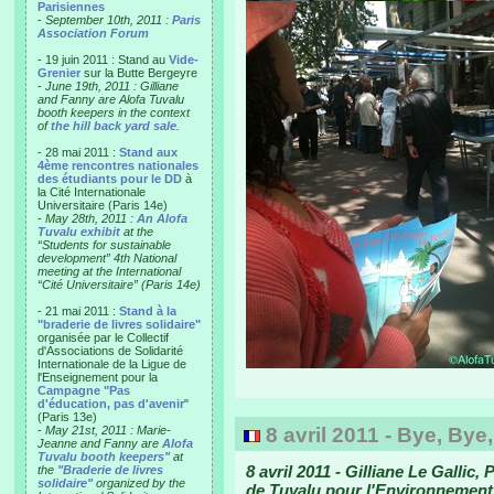
Parisiennes
-
September 10th, 2011 :
Paris
Association Forum
- 19 juin 2011 : Stand au
Vide-
Grenier
sur la Butte Bergeyre
-
June 19th, 2011 : Gilliane
and Fanny are Alofa Tuvalu
booth keepers in the context
of
the hill back yard sale
.
- 28 mai 2011 :
Stand aux
4ème rencontres nationales
des étudiants pour le DD
à
la Cité Internationale
Universitaire (Paris 14e)
-
May 28th, 2011 :
An Alofa
Tuvalu exhibit
at the
“Students for sustainable
development” 4th National
meeting at the International
“Cité Universitaire” (Paris 14e)
- 21 mai 2011 :
Stand à la
"braderie de livres solidaire"
organisée par le Collectif
d'Associations de Solidarité
Internationale de la Ligue de
l'Enseignement pour la
Campagne "Pas
d'éducation, pas d'avenir
"
(Paris 13e)
-
May 21st, 2011 : Marie-
8 avril 2011 - Bye, Bye
Jeanne and Fanny are
Alofa
Tuvalu booth keepers"
at
8 avril 2011 - Gilliane Le Gallic
the
"Braderie de livres
solidaire"
organized by the
de Tuvalu pour l'Environnement p