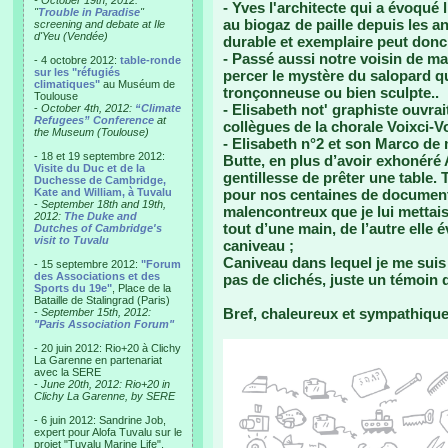
- October 19th, 2012:
- Yves l'architecte qui a évoqué 
"
Trouble in Paradise
"
au biogaz de paille depuis les a
screening and debate at Ile
d'Yeu (Vendée)
durable et exemplaire peut donc a
- Passé aussi notre voisin de ma
- 4 octobre 2012:
table-ronde
sur les "réfugiés
percer le mystère du salopard q
climatiques"
au Muséum de
tronçonneuse ou bien sculpte..
Toulouse
- Elisabeth not' graphiste ouvra
-
October 4th, 2012:
“Climate
Refugees” Conference
at
collègues de la chorale Voixci-Vo
the Museum (Toulouse)
- Elisabeth n°2 et son Marco de 
- 18 et 19 septembre 2012:
Butte, en plus d’avoir exhonéré 
Visite du Duc et de la
gentillesse de prêter une table. T
Duchesse de Cambridge,
Kate and William, à Tuvalu
pour nos centaines de documen
-
September 18th and 19th,
malencontreux que je lui mettais 
2012:
The Duke and
tout d’une main, de l’autre elle 
Dutches of Cambridge's
visit to Tuvalu
caniveau ;
Caniveau dans lequel je me suis 
- 15 septembre 2012:
"Forum
des Associations et des
pas de clichés, juste un témoin q
Sports du 19e"
, Place de la
Bataille de Stalingrad (Paris)
Bref, chaleureux et sympathique, 
-
September 15th, 2012:
"Paris Association Forum"
- 20 juin 2012: Rio+20 à Clichy
La Garenne en partenariat
avec la SERE
-
June 20th, 2012: Rio+20 in
Clichy La Garenne, by SERE
- 6 juin 2012: Sandrine Job,
expert pour Alofa Tuvalu sur le
projet "Tuvalu Marine Life",