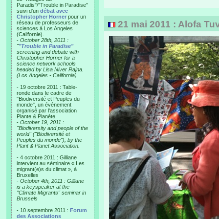
Paradis"/"Trouble in Paradise"
suivi d'un
débat avec
Christopher Horner
pour un
21 mai 2011 : Alofa Tuva
réseau de professeurs de
sciences à Los Angeles
(Californie).
-
October 28th, 2011 :
"
"Trouble in Paradise"
screening and debate with
Christopher Horner for a
science network schools
headed by Lisa Niver Rajna.
(Los Angeles - California).
- 19 octobre 2011 : Table-
ronde dans le cadre de
"Biodiversité et Peuples du
monde", un événement
organisé par l'association
Plante & Planète.
-
October 19, 2011 :
"Biodiversity and people of the
world" ("Biodiversité et
Peuples du monde"), by the
Plant & Planet Association.
- 4 octobre 2011 : Gilliane
intervient au séminaire « Les
migrant(e)s du climat », à
Bruxelles
-
October 4th, 2011 : Gilliane
is a keyspeaker at the
"Climate Migrants" seminar in
Brussels
- 10 septembre 2011 :
Forum
des Associations