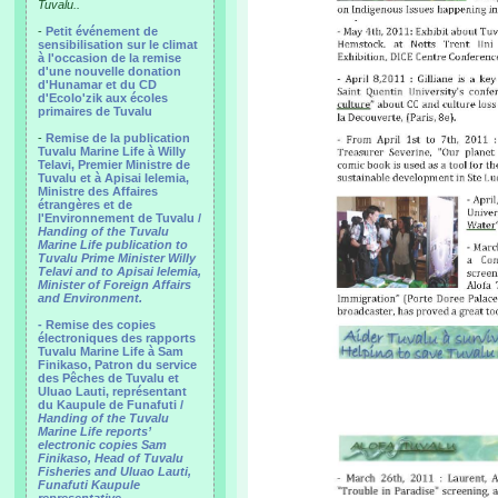
Tuvalu..
-
Petit événement de
sensibilisation sur le climat
à l'occasion de la remise
d'une nouvelle donation
d'Hunamar et du CD
d'Ecolo'zik aux écoles
primaires de Tuvalu
-
Remise de la publication
Tuvalu Marine Life à Willy
Telavi, Premier Ministre de
Tuvalu et à Apisai Ielemia,
Ministre des Affaires
étrangères et de
l'Environnement de Tuvalu /
Handing of the Tuvalu
Marine Life publication to
Tuvalu Prime Minister Willy
Telavi and to Apisai Ielemia,
Minister of Foreign Affairs
and Environment.
- Remise des copies
électroniques des rapports
Tuvalu Marine Life à Sam
Finikaso, Patron du service
des Pêches de Tuvalu et
Uluao Lauti, représentant
du Kaupule de Funafuti /
Handing of the Tuvalu
Marine Life reports’
electronic copies Sam
Finikaso, Head of Tuvalu
Fisheries and Uluao Lauti,
Funafuti Kaupule