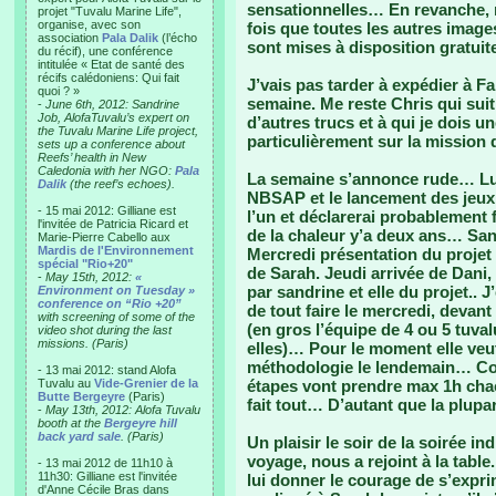
sensationnelles… En revanche,
projet "Tuvalu Marine Life",
organise, avec son
fois que toutes les autres image
association
Pala Dalik
(l’écho
sont mises à disposition gratuit
du récif), une conférence
intitulée « Etat de santé des
récifs calédoniens: Qui fait
J’vais pas tarder à expédier à F
quoi ? »
semaine. Me reste Chris qui suit
-
June 6th, 2012: Sandrine
Job, AlofaTuvalu’s expert on
d’autres trucs et à qui je dois un
the Tuvalu Marine Life project,
particulièrement sur la mission
sets up a conference about
Reefs’ health in New
Caledonia with her NGO:
Pala
La semaine s’annonce rude… Lun
Dalik
(the reef’s echoes).
NBSAP et le lancement des jeux
- 15 mai 2012: Gilliane est
l’un et déclarerai probablement f
l'invitée de Patricia Ricard et
de la chaleur y’a deux ans… San
Marie-Pierre Cabello aux
Mardis de l'Environnement
Mercredi présentation du proje
spécial "Rio+20"
de Sarah. Jeudi arrivée de Dani
-
May 15th, 2012:
«
par sandrine et elle du projet..
Environment on Tuesday »
conference on “Rio +20”
de tout faire le mercredi, devan
with screening of some of the
(en gros l’équipe de 4 ou 5 tuval
video shot during the last
missions. (Paris)
elles)… Pour le moment elle veut
méthodologie le lendemain… Con
- 13 mai 2012: stand Alofa
Tuvalu au
Vide-Grenier de la
étapes vont prendre max 1h cha
Butte Bergeyre
(Paris)
fait tout… D’autant que la plupa
-
May 13th, 2012: Alofa Tuvalu
booth at the
Bergeyre hill
back yard sale
. (Paris)
Un plaisir le soir de la soirée i
voyage, nous a rejoint à la table
- 13 mai 2012 de 11h10 à
11h30: Gilliane est l'invitée
lui donner le courage de s’expri
d'Anne Cécile Bras dans