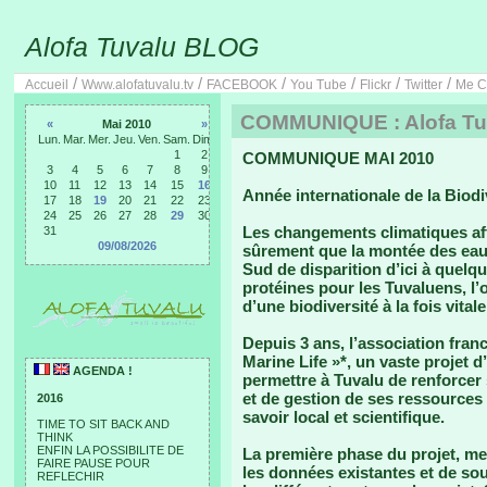
Alofa Tuvalu BLOG
/
/
/
/
/
/
Accueil
Www.alofatuvalu.tv
FACEBOOK
You Tube
Flickr
Twitter
Me C
COMMUNIQUE : Alofa Tuva
«
Mai 2010
»
Lun.
Mar.
Mer.
Jeu.
Ven.
Sam.
Dim.
1
2
COMMUNIQUE MAI 2010
3
4
5
6
7
8
9
10
11
12
13
14
15
16
Année internationale de la Biodiv
17
18
19
20
21
22
23
24
25
26
27
28
29
30
Les changements climatiques aff
31
09/08/2026
sûrement que la montée des eau
Sud de disparition d’ici à quelq
protéines pour les Tuvaluens, l’
d’une biodiversité à la fois vita
Depuis 3 ans, l’association fran
Marine Life »*, un vaste projet d
AGENDA !
permettre à Tuvalu de renforcer 
et de gestion de ses ressources
2016
savoir local et scientifique.
TIME TO SIT BACK AND
THINK
ENFIN LA POSSIBILITE DE
La première phase du projet, me
FAIRE PAUSE POUR
les données existantes et de sou
REFLECHIR