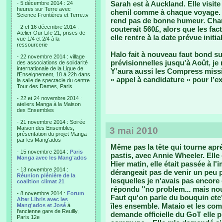
Sarah est à Auckland. Elle visite
- 5 décembre 2014 : 24
heures sur Terre avec
chenil comme à chaque voyage. Ce
Science Frontières et Terre.tv
rend pas de bonne humeur. Chan
- 2 et 16 décembre 2014 :
couterait 560£, alors que les fa
Atelier Our Life 21, prises de
elle rentre à la date prévue init
vue 1/4 et 2/4 à la
ressourcerie
Halo fait à nouveau faut bond su
- 22 novembre 2014 : village
prévisionnelles jusqu'à Août, j
des associations de solidarité
internationale de la Ligue de
Y’aura aussi les Compress missi
l'Enseignement, 18 à 22h dans
« appel à candidature » pour l’ex
la salle de spectacle du centre
Tour des Dames, Paris
- 22 et 24 novembre 2014 :
ateliers Manga à la Maison
des Ensembles
- 21 novembre 2014 : Soirée
Maison des Ensembles,
3 mai 2010
présentation du projet Manga
par les Mang'ados
Même pas la tête qui tourne aprè
- 15 novembre 2014 :
Paris
pastis, avec Annie Wheeler. Elle 
Manga avec les Mang'ados
Hier matin, elle était passée à l'
- 13 novembre 2014 :
dérangeait pas de venir un peu p
Réunion plénière de la
lesquelles je n'avais pas encore 
coalition climat 21
répondu "no problem... mais nou
- 8 novembre 2014 :
Forum
Faut qu'on parle du bouquin etc".
Alter Libris avec les
îles ensemble. Mataio et les c
Mang'ados et José
à
l'ancienne gare de Reuilly,
demande officielle du GoT elle 
Paris 12e