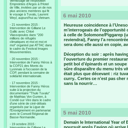
Vernissage de l’exposition
Empreintes d’Argos à l’Hotel
de Ville, invitées par un de nos
plus anciens membres qui fit
le voyage à Tuvalu, Laurent
6 mai 2010
Weyl, aujourd’hui au Vietnam.
Heureuse coincidence à l’Unesco
- 21 novembre 2015 :
Intervention de Gilliane Le
m’interrogeais de l’opportunité
Gallic avec Chloé
à celle de Solomone/Piggarep (un
Vlassopoulos dans "200
millions de réfugiés
reviendrai), Fanny l’a rencontrée
climatiques et moi et moi et
sera donc elle aussi en copie, a
moi" organisé par ATTAC dans
le cadre du Festival Images
Mouvementées.
Déception du soir : après havin
l’ouverture du premier restauran
- 20 novembre 2015 :
Intervention de Fanny Héros à
petit bol d’épinards et un soupe 
la COP21 des Monts du
sûre disparaître du menu très vi
Lyonnais à l'occasion de la
COP, pendant la semaine de
était plus que décevant : riz tu
solidarité internationale.
curry.. Certes ce n’est pas cher
sans la nourrir…
- 17 novembre 2015 :
Intervention de Fanny Héros
suite à la projection du
documentaire "Thule Tuvalu"
de Matthias Von Gunten, à
Condé-sur-Vire dans le cadre
d'une série de ciné-débats
organisés par la Ligue de
l'Enseignement en partenariat
5 mai 2010
avec le Conseil Régional de
Basse-Normandie.
Demain le International Year of
- 19 octobre 2015 :
poursuit après l'avion où arrive 
Intervention de Gilliane Le