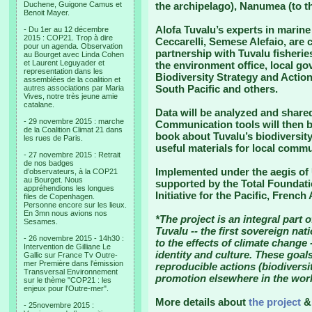
Duchene, Guigone Camus et
the archipelago), Nanumea (to th
Benoit Mayer.
Alofa Tuvalu’s experts in marine
- Du 1er au 12 décembre
2015 : COP21. Trop à dire
Ceccarelli, Semese Alefaio, are 
pour un agenda. Observation
partnership with Tuvalu fisherie
au Bourget avec Linda Cohen
et Laurent Leguyader et
the environment office, local 
representation dans les
Biodiversity Strategy and Action
assemblées de la coalition et
South Pacific and others.
autres associations par Maria
Vives, notre très jeune amie
catalane.
Data will be analyzed and share
- 29 novembre 2015 : marche
Communication tools will then b
de la Coalition Climat 21 dans
book about Tuvalu’s biodiversity
les rues de Paris.
useful materials for local commu
- 27 novembre 2015 : Retrait
de nos badges
Implemented under the aegis of 
d’observateurs, à la COP21
au Bourget. Nous
supported by the Total Foundati
appréhendions les longues
Initiative for the Pacific, Frenc
files de Copenhagen.
Personne encore sur les lieux.
En 3mn nous avions nos
*The project is an integral part o
Sesames.
Tuvalu -- the first sovereign na
- 26 novembre 2015 - 14h30 :
to the effects of climate change 
Intervention de Gilliane Le
identity and culture. These goal
Gallic sur France Tv Outre-
mer Première dans l'émission
reproducible actions (biodiversit
Transversal Environnement
promotion elsewhere in the worl
sur le thème "COP21 : les
enjeux pour l'Outre-mer".
More details about
the project
- 25novembre 2015 :