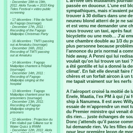
L’arrivée des étudiantes journa
-
December 18th to 19th,
passée en douceur. L’une est blo
2011: Alofa Tuvalu « 2010 King
Tides Festival » video public
sympathiques, mais n’avaient p
screening
trouver à 30 dollars dans une 
- 17 décembre : Fête de Noël
neuneu blond atterri de je ne sa
du Fagogo (tournage)
et est venu me demander une cham
-
December 17th, 2011 :
vous trouvez un taxi, après fau
Recording of the Fagogo
Malipolipo Christmas Party
bicyclette ou une mob… J’ai emme
une chambre double au 1/3 du pr
- 16 décembre : TMTI passing
out at Amatuku (tournage)
plus personne because problème 
-
December 16th, 2011 :
l’annonce du prix normal a com
Recording of TMTI passing
out at Amatuku
hide away. A Penni qui lui redisai
voulait qu’on lui trouve un taxi ?
- 14 décembre : Fagogo
a été gentille et lui a donné la 
Malipolipo chantent à l'hôpital
(tournage)
climat’. En fait elle devrait fai
-
December 14th, 2011 :
chères et un forfait aircon à un t
Recording of Fagogo
Malipolipo singing at the
me tapait vraiment sur les nerfs e
hospital
A l’aéroport croisé la moitié de 
- 13 décembre : Fagogo
Malipolipo chantent pour les
Enele, Maatia, l’ex PM à qui j’ai
prisonniers (tournage)
ship à Nanumea. Il est avec Willy,
-
December 13th, 2011:
Recording of Fagogo
essaie de m’apprendre un mot tu
Malipolipo singing for
du Premier ministre qui venait de
prisoners
dis rien… juste échanges de sour
- 12 décembre : Projection du
Donc j’attends qu’il passe comme
Film réalisé par Gilliane sur le
lui demande rien. Vu les filles d
Water Quizz à IRWM
-
December 12th, 2011: Alofa
pour leur première leçon de mo