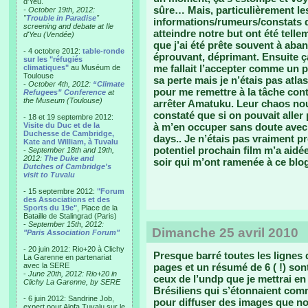
d'Yeu.
sûre… Mais, particulièrement les
- October 19th, 2012:
"
Trouble in Paradise
"
informations/rumeurs/constats d
screening and debate at Ile
atteindre notre but ont été tel
d'Yeu (Vendée)
que j’ai été prête souvent à aba
- 4 octobre 2012:
table-ronde
éprouvant, déprimant. Ensuite ça 
sur les "réfugiés
me fallait l’accepter comme un pa
climatiques"
au Muséum de
Toulouse
sa perte mais je n’étais pas atl
-
October 4th, 2012:
“Climate
pour me remettre à la tâche conti
Refugees” Conference
at
the Museum (Toulouse)
arrêter Amatuku. Leur chaos nous
constaté que si on pouvait aller 
- 18 et 19 septembre 2012:
Visite du Duc et de la
à m’en occuper sans doute avec p
Duchesse de Cambridge,
days.. Je n’étais pas vraiment pr
Kate and William, à Tuvalu
potentiel prochain film m’a aidé
-
September 18th and 19th,
2012:
The Duke and
soir qui m’ont ramenée à ce blog
Dutches of Cambridge's
visit to Tuvalu
- 15 septembre 2012:
"Forum
des Associations et des
Sports du 19e"
, Place de la
Bataille de Stalingrad (Paris)
-
September 15th, 2012:
Dimanche 25 avril 2010
"Paris Association Forum"
- 20 juin 2012: Rio+20 à Clichy
Presque barré toutes les lignes 
La Garenne en partenariat
avec la SERE
pages et un résumé de 6 ( !) son
-
June 20th, 2012: Rio+20 in
ceux de l’undp que je mettrai e
Clichy La Garenne, by SERE
Brésiliens qui s’étonnaient com
- 6 juin 2012: Sandrine Job,
pour diffuser des images que n
expert pour Alofa Tuvalu sur le