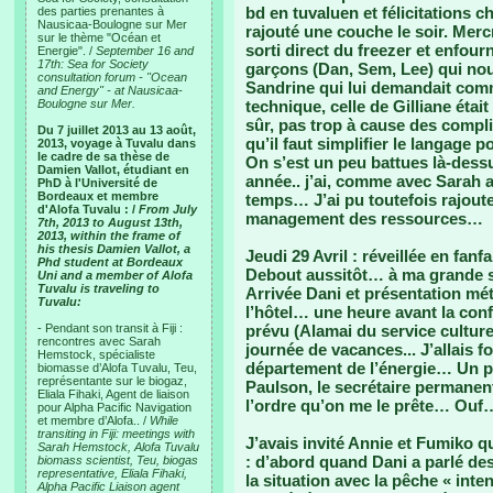
bd en tuvaluen et félicitations
des parties prenantes à
Nausicaa-Boulogne sur Mer
rajouté une couche le soir. Merc
sur le thème "Océan et
sorti direct du freezer et enfou
Energie". /
September 16 and
17th: Sea for Society
garçons (Dan, Sem, Lee) qui nous
consultation forum - "Ocean
Sandrine qui lui demandait comme
and Energy" - at Nausicaa-
Boulogne sur Mer.
technique, celle de Gilliane étai
sûr, pas trop à cause des compl
Du 7 juillet 2013 au 13 août,
qu’il faut simplifier le langage
2013, voyage à Tuvalu dans
le cadre de sa thèse de
On s’est un peu battues là-dessus
Damien Vallot, étudiant en
année.. j’ai, comme avec Sarah a
PhD à l'Université de
Bordeaux et membre
temps… J’ai pu toutefois rajoute
d'Alofa Tuvalu : /
From July
management des ressources…
7th, 2013 to August 13th,
2013, within the frame of
his thesis Damien Vallot, a
Jeudi 29 Avril : réveillée en fanf
Phd student at Bordeaux
Debout aussitôt… à ma grande 
Uni and a member of Alofa
Tuvalu is traveling to
Arrivée Dani et présentation mé
Tuvalu:
l’hôtel… une heure avant la conf
- Pendant son transit à Fiji :
prévu (Alamai du service culturel
rencontres avec Sarah
journée de vacances... J’allais f
Hemstock, spécialiste
département de l’énergie… Un 
biomasse d’Alofa Tuvalu, Teu,
représentante sur le biogaz,
Paulson, le secrétaire permanen
Eliala Fihaki, Agent de liaison
l’ordre qu’on me le prête… Ouf
pour Alpha Pacific Navigation
et membre d’Alofa.. /
While
transiting in Fiji: meetings with
J’avais invité Annie et Fumiko q
Sarah Hemstock, Alofa Tuvalu
: d’abord quand Dani a parlé de
biomass scientist, Teu, biogas
representative, Eliala Fihaki,
la situation avec la pêche « int
Alpha Pacific Liaison agent