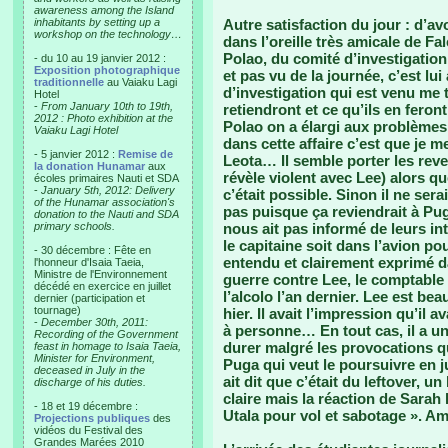
awareness among the Island
inhabitants by setting up a
Autre satisfaction du jour : d’a
workshop on the technology…
dans l’oreille très amicale de Fal
Polao, du comité d’investigation 
- du 10 au 19 janvier 2012 :
Exposition photographique
et pas vu de la journée, c’est lu
traditionnelle
au Vaiaku Lagi
d’investigation qui est venu me t
Hotel
-
From January 10th to 19th,
retiendront et ce qu’ils en feron
2012 : Photo exhibition at the
Polao on a élargi aux problème
Vaiaku Lagi Hotel
dans cette affaire c’est que je
- 5 janvier 2012 :
Remise de
Leota… Il semble porter les reven
la donation Hunamar
aux
révèle violent avec Lee) alors que
écoles primaires Nauti et SDA
-
January 5th, 2012: Delivery
c’était possible. Sinon il ne ser
of the Hunamar association's
pas puisque ça reviendrait à Puga
donation to the Nauti and SDA
primary schools.
nous ait pas informé de leurs int
le capitaine soit dans l’avion po
- 30 décembre : Fête en
entendu et clairement exprimé d
l'honneur d'Isaia Taeia,
Ministre de l'Environnement
guerre contre Lee, le comptable 
décédé en exercice en juillet
l’alcolo l’an dernier. Lee est b
dernier (participation et
tournage)
hier. Il avait l’impression qu’il a
-
December 30th, 2011:
à personne… En tout cas, il a un
Recording of the Government
durer malgré les provocations qu
feast in homage to Isaia Taeia,
Minister for Environment,
Puga qui veut le poursuivre en j
deceased in July in the
ait dit que c’était du leftover, u
discharge of his duties.
claire mais la réaction de Sarah l
- 18 et 19 décembre :
Utala pour vol et sabotage ». Am
Projections publiques
des
vidéos du Festival des
Grandes Marées 2010