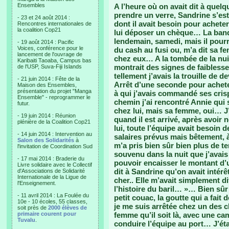
Ensembles
A l’heure où on avait dit à quel
prendre un verre, Sandrine s’es
- 23 et 24 août 2014 :
dont il avait besoin pour acheter
Rencontres internationales de
la coalition Cop21
lui déposer un chèque… La banque
lendemain, samedi, mais il pourr
- 19 août 2014 : Pacific
Voices, conférence pour le
du cash au fusi ou, m’a dit sa f
lancement de l'ouvrage de
chez eux… A la tombée de la nuit,
Karibaiti Taoaba, Campus bas
montrait des signes de faiblesse
de l'USP, Suva-Fiji Islands
tellement j’avais la trouille de 
- 21 juin 2014 : Fête de la
Arrêt d’une seconde pour achet
Maison des Ensembles,
présentation du projet "Manga
à qui j’avais commandé ses crisp
Ensemble" - reprogrammer le
chemin j’ai rencontré Annie qui 
futur.
chez lui, mais sa femme, oui… J’a
- 19 juin 2014 : Réunion
quand il est arrivé, après avoir
plénière de la Coalition Cop21
lui, toute l’équipe avait besoin 
- 14 juin 2014 : Intervention au
salaires prévus mais bêtement, à 
Salon des Solidarités
à
m’a pris bien sûr bien plus de 
l'invitation de Coordination Sud
souvenu dans la nuit que j’avais
- 17 mai 2014 : Braderie du
pouvoir encaisser le montant d’
Livre solidaire avec le Collectif
dit à Sandrine qu’on avait intérêt
d'Associations de Solidarité
Internationale de la Ligue de
cher.. Elle m’avait simplement dit 
l'Enseignement.
l’histoire du baril… »… Bien sûr
- 11 avril 2014 : La Foulée du
petit couac, la goutte qui a fait
10e - 10 écoles, 55 classes,
je me suis arrêtée chez un des 
soit près de
2000 élèves de
primaire courent pour
femme qu’il soit là, avec une ca
Tuvalu
.
conduire l’équipe au port… J’éta