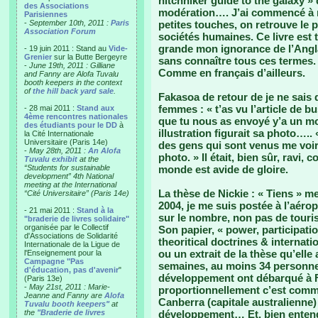
hitchhiker guide to the galaxy »
des Associations
modération…. J’ai commencé à m
Parisiennes
-
September 10th, 2011 :
Paris
petites touches, on retrouve le pla
Association Forum
sociétés humaines. Ce livre est 
grande mon ignorance de l’Angla
- 19 juin 2011 : Stand au
Vide-
Grenier
sur la Butte Bergeyre
sans connaître tous ces termes
-
June 19th, 2011 : Gilliane
Comme en français d’ailleurs.
and Fanny are Alofa Tuvalu
booth keepers in the context
of
the hill back yard sale
.
Fakasoa de retour de je ne sais
femmes : « t’as vu l’article de b
- 28 mai 2011 :
Stand aux
4ème rencontres nationales
que tu nous as envoyé y’a un mo
des étudiants pour le DD
à
illustration figurait sa photo….. 
la Cité Internationale
Universitaire (Paris 14e)
des gens qui sont venus me voir
-
May 28th, 2011 :
An Alofa
photo. » Il était, bien sûr, ravi,
Tuvalu exhibit
at the
“Students for sustainable
monde est avide de gloire.
development” 4th National
meeting at the International
La thèse de Nickie : « Tiens » me
“Cité Universitaire” (Paris 14e)
2004, je me suis postée à l’aéro
- 21 mai 2011 :
Stand à la
sur le nombre, non pas de touris
"braderie de livres solidaire"
organisée par le Collectif
Son papier, « power, participati
d'Associations de Solidarité
theoritical doctrines & internat
Internationale de la Ligue de
ou un extrait de la thèse qu’elle
l'Enseignement pour la
Campagne "Pas
semaines, au moins 34 personnes
d'éducation, pas d'avenir
"
développement ont débarqué à F
(Paris 13e)
-
May 21st, 2011 : Marie-
proportionnellement c’est comme
Jeanne and Fanny are
Alofa
Canberra (capitale australienne)
Tuvalu booth keepers"
at
the
"Braderie de livres
développement… Et, bien enten