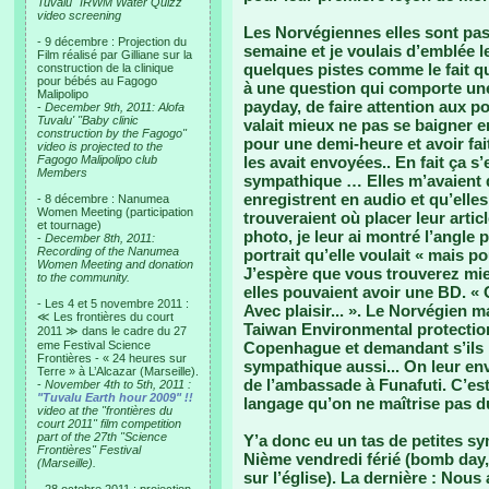
Tuvalu "IRWM Water Quizz"
video screening
Les Norvégiennes elles sont pass
- 9 décembre : Projection du
semaine et je voulais d’emblée l
Film réalisé par Gilliane sur la
quelques pistes comme le fait q
construction de la clinique
pour bébés au Fagogo
à une question qui comporte une 
Malipolipo
payday, de faire attention aux p
-
December 9th, 2011: Alofa
Tuvalu' "Baby clinic
valait mieux ne pas se baigner en
construction by the Fagogo"
pour une demi-heure et avoir fa
video is projected to the
Fagogo Malipolipo club
les avait envoyées.. En fait ça s
Members
sympathique … Elles m’avaient d
enregistrent en audio et qu’elles
- 8 décembre : Nanumea
Women Meeting (participation
trouveraient où placer leur arti
et tournage)
photo, je leur ai montré l’angle
-
December 8th, 2011:
Recording of the Nanumea
portrait qu’elle voulait « mais p
Women Meeting and donation
J’espère que vous trouverez mie
to the community.
elles pouvaient avoir une BD. « O
- Les 4 et 5 novembre 2011 :
Avec plaisir... ». Le Norvégien m
≪ Les frontières du court
Taiwan Environmental protectio
2011 ≫ dans le cadre du 27
eme Festival Science
Copenhague et demandant s’ils po
Frontières - « 24 heures sur
sympathique aussi... On leur enve
Terre » à L’Alcazar (Marseille).
de l’ambassade à Funafuti. C’es
-
November 4th to 5th, 2011 :
"Tuvalu Earth hour 2009" !!
langage qu’on ne maîtrise pas du
video at the "frontières du
court 2011" film competition
part of the 27th "Science
Y’a donc eu un tas de petites sy
Frontières" Festival
Nième vendredi férié (bomb day,
(Marseille).
sur l’église). La dernière : Nou