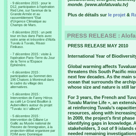
- 9 décembre 2015 : pour le
monde. (www.alofatuvalu.tv)
D12, participation à l’opération
Red Line, sur l’avenue de la
Grande Armée et au
Plus de détails sur
le projet
&
Ra
rassemblement “Etat
d’Urgence Climatique au
Champs de Mars.
- 8 décembre 2015 : un petit
PRESS RELEASE : Alofa T
tour en bus dans Paris avec
notre amie et trésorière d’Alofa
Tuvalu à Tuvalu, Risasi
PRESS RELEASE MAY 2010
Finikaso.
- 7 décembre 2015 : visite à
International Year of Biodiversit
l’opération Paris-Terre du Jour
de la Terre a l’Espace
Ephémère.
Global warming affects Tuvaluan 
threatens this South Pacific mic
- 6 décembre 2015 :
participation au Sommet des
next few decades. As the main so
196 Chaises à Montreuil dans
ocean that surrounds the archipe
le cadre du village des
whose size and nature is still l
alternatives.
- 5 décembre 2015 :
For 3 years, the French and Tuv
Intervention de Fanny Héros
au café Le Grand Bouillon à
Tuvalu Marine Life », an extens
Aubervilliers autour du projet
at reinforcing Tuvalu’s capaciti
"Tuvalu: ici / ailleurs".
resources, along with increasing
- 5 décembre 2015 :
In 2009, the project’s first pha
intervention de Gilliane Le
identifying gaps in knowledge. A
Gallic au Musée national de
l’histoire de l’immigration, à la
stakeholders, 3 out of 9 islands
projection-débat organisee par
needed remaining investigations :
l’OIM avec Dominique