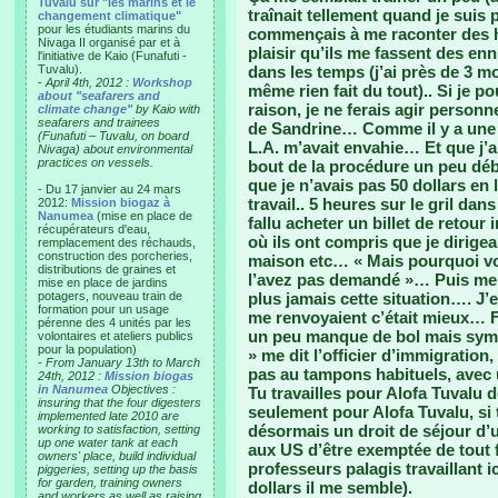
Tuvalu sur "les marins et le
traînait tellement quand je suis 
changement climatique"
pour les étudiants marins du
commençais à me raconter des hi
Nivaga II organisé par et à
plaisir qu’ils me fassent des en
l'initiative de Kaio (Funafuti -
Tuvalu).
dans les temps (j’ai près de 3 mo
-
April 4th, 2012 :
Workshop
même rien fait du tout).. Si je p
about "seafarers and
raison, je ne ferais agir personn
climate change"
by Kaio with
seafarers and trainees
de Sandrine… Comme il y a une 
(Funafuti – Tuvalu, on board
L.A. m’avait envahie… Et que j’a
Nivaga) about environmental
practices on vessels.
bout de la procédure un peu débi
que je n’avais pas 50 dollars en
- Du 17 janvier au 24 mars
travail.. 5 heures sur le gril da
2012:
Mission biogaz à
Nanumea
(mise en place de
fallu acheter un billet de retou
récupérateurs d'eau,
où ils ont compris que je dirigea
remplacement des réchauds,
construction des porcheries,
maison etc… « Mais pourquoi vou
distributions de graines et
l’avez pas demandé »… Puis me 
mise en place de jardins
potagers, nouveau train de
plus jamais cette situation…. J’e
formation pour un usage
me renvoyaient c’était mieux… 
pérenne des 4 unités par les
un peu manque de bol mais symp
volontaires et ateliers publics
pour la population)
» me dit l’officier d’immigratio
-
From January 13th to March
pas au tampons habituels, avec 
24th, 2012 :
Mission biogas
in Nanumea
Objectives :
Tu travailles pour Alofa Tuvalu do
insuring that the four digesters
seulement pour Alofa Tuvalu, si t
implemented late 2010 are
désormais un droit de séjour d’u
working to satisfaction, setting
up one water tank at each
aux US d’être exemptée de tout 
owners' place, build individual
professeurs palagis travaillant i
piggeries, setting up the basis
for garden, training owners
dollars il me semble).
and workers as well as raising