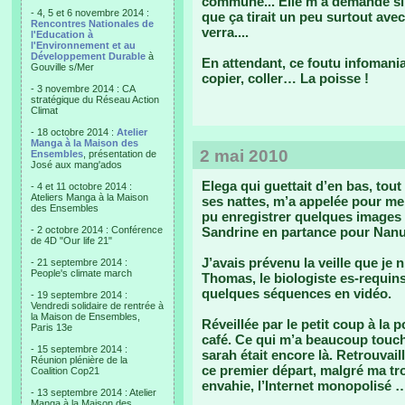
commune... Elle m'a demandé si on
- 4, 5 et 6 novembre 2014 :
que ça tirait un peu surtout avec
Rencontres Nationales de
verra....
l'Education à
l'Environnement et au
Développement Durable
à
En attendant, ce foutu infomania
Gouville s/Mer
copier, coller… La poisse !
- 3 novembre 2014 : CA
stratégique du Réseau Action
Climat
- 18 octobre 2014 :
Atelier
Manga à la Maison des
2 mai 2010
Ensembles
, présentation de
José aux mang'ados
Elega qui guettait d’en bas, to
- 4 et 11 octobre 2014 :
Ateliers Manga à la Maison
ses nattes, m’a appelée pour me 
des Ensembles
pu enregistrer quelques images d
- 2 octobre 2014 : Conférence
Sandrine en partance pour Nan
de 4D "Our life 21"
J’avais prévenu la veille que je n
- 21 septembre 2014 :
People's climate march
Thomas, le biologiste es-requin
quelques séquences en vidéo.
- 19 septembre 2014 :
Vendredi solidaire de rentrée à
la Maison de Ensembles,
Réveillée par le petit coup à la 
Paris 13e
café. Ce qui m’a beaucoup touché
- 15 septembre 2014 :
sarah était encore là. Retrouvail
Réunion plénière de la
ce premier départ, malgré ma tr
Coalition Cop21
envahie, l’Internet monopolisé …
- 13 septembre 2014 : Atelier
Manga à la Maison des