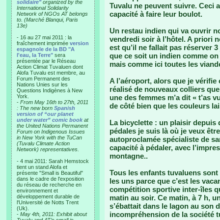
solidaire"
organized by the
Tuvalu ne peuvent suivre. Ceci a
International Solidarity
capacité à faire leur boulot.
Network of NGOs AT belongs
to. (Marché Blanqui, Paris
13e)
Un restau indien qui va ouvrir n
- 16 au 27 mai 2011 : la
vendredi soir à l’hôtel. A priori 
fraîchement imprimée
version
est qu’il ne fallait pas réserver 3
espagnole de la BD "A
que ce soit un indien comme on en
l'eau, la Terre"
sera
présentée par le Réseau
mais comme ici toutes les viande
Action Climat Tuvaluen dont
Alofa Tuvalu est membre, au
Forum Permanent des
A l’aéroport, alors que je vérif
Nations Unies sur les
réalisé de nouveaux colliers que
Questions Indigènes à New
York.
une des femmes m’a dit « t’as vu
-
From May 16th to 27th, 2011
de côté bien que les couleurs lai
: The new born
Spanish
version of “our planet
under water” comic book
at
La bicyclette : un plaisir depui
the United Nations Permanent
pédales je suis là où je veux êt
Forum on Indigenous Issues
in New York with the TuCan
autoproclamée spécialiste de sa
(Tuvalu Climate Action
capacité à pédaler, avec l’impre
Network) representatives.
montagne..
- 4 mai 2011: Sarah Hemstock
tient un stand Alofa et
Tous les enfants tuvaluens sont a
présente "Small is Beautiful"
dans le cadre de l'exposition
les uns parce que c’est les vacan
du réseau de recherche en
compétition sportive inter-îles 
environnement et
développement durable de
matin au soir. Ce matin, à 7 h, 
l'Université de Notts Trent
s’ébattait dans le lagon au son 
(Uk).
incompréhension de la société t
-
May 4th, 2011: Exhibit about