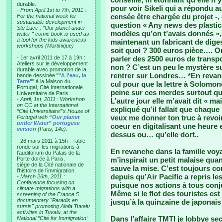
durable.
pour voir Sikeli qui a répondu au 
-
From April 1st to 7th, 2011 :
censée être chargée du projet -, 
For the national week for
sustainable development in
question « Any news des plastic
Ste Luce , "Our planet under
modèles qu’on t’avais donnés », S
water " comic book is used as
a tool for the kids awareness
maintenant un fabricant de digest
workshops (Martinique)
soit quoi ? 300 euros pièce…. On
- 1er avril 2011 de 17 à 19h :
parler des 2500 euros de transpo
Ateliers sur le développement
non ? C’est un peu le mystère s
durable avec promotion de la
rentrer sur Londres… *En revanc
bande dessinée "
"A l'eau, la
Terre"
" à la Maison du
cul pour que la lettre à Solomone
Portugal, Cité Internationale
peine sur ces merdes surtout qu
Universitaire de Paris.
-
April, 1st, 2011 : Workshop
L’autre jour elle m’avait dit « m
on CC at the International
expliqué qu’il fallait que chaque
“Cité Universitaire”’s House of
veux me donner ton truc à revoir
Portugal with
“Our planet
under Water” portugese
coeur en digitalisant une heure e
version
(Paris, 14e).
dessus ou… qu’elle dort..
- 26 mars 2011 à 15h : Table-
ronde sur les migrations à
En revanche dans la famille voya
l’auditorium du Palais de la
Porte dorée à Paris,
m’inspirait un petit malaise quan
siège de la Cité nationale de
sauve la mise. C’est toujours co
l’histoire de l’immigration.
depuis qu’Air Pacific a repris les
-
March 26th, 2011 :
Conference focusing on
puisque nos actions à tous conj
climate migrations with a
Même si le flot des touristes est
screening of the France 5
documentary "Paradis en
jusqu’à la quinzaine de japonais 
sursis" promoting Alofa Tuvalu
activities in Tuvalu, at the
Dans l’affaire TMTI je lobbye se
National “Cité for Immigration”