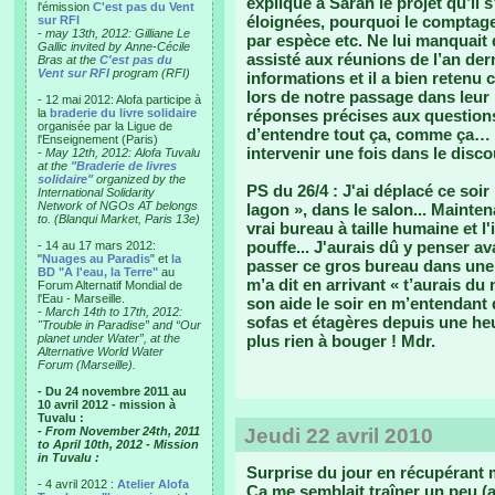
expliqué à Sarah le projet qu’il s
l'émission
C'est pas du Vent
éloignées, pourquoi le comptag
sur RFI
-
may 13th, 2012: Gilliane Le
par espèce etc. Ne lui manquait q
Gallic invited by Anne-Cécile
assisté aux réunions de l’an der
Bras at the
C'est pas du
Vent sur RFI
program (RFI)
informations et il a bien reten
lors de notre passage dans leur
- 12 mai 2012: Alofa participe à
la
braderie du livre solidaire
réponses précises aux questions 
organisée par la Ligue de
d’entendre tout ça, comme ça… J
l'Enseignement (Paris)
intervenir une fois dans le disc
-
May 12th, 2012: Alofa Tuvalu
at the
"Braderie de livres
solidaire"
organized by the
PS du 26/4 : J'ai déplacé ce soi
International Solidarity
Network of NGOs AT belongs
lagon », dans le salon... Mainte
to. (Blanqui Market, Paris 13e)
vrai bureau à taille humaine et l'
pouffe... J'aurais dû y penser ava
- 14 au 17 mars 2012:
"
Nuages au Paradis
" et
la
passer ce gros bureau dans une p
BD "A l'eau, la Terre"
au
m’a dit en arrivant « t’aurais du 
Forum Alternatif Mondial de
l'Eau - Marseille.
son aide le soir en m’entendant
-
March 14th to 17th, 2012:
sofas et étagères depuis une heur
"Trouble in Paradise” and “Our
planet under Water”, at the
plus rien à bouger ! Mdr.
Alternative World Water
Forum (Marseille).
- Du 24 novembre 2011 au
10 avril 2012 - mission à
Tuvalu :
- From November 24th, 2011
Jeudi 22 avril 2010
to April 10th, 2012 - Mission
in Tuvalu :
Surprise du jour en récupérant
- 4 avril 2012 :
Atelier Alofa
Ça me semblait traîner un peu (al