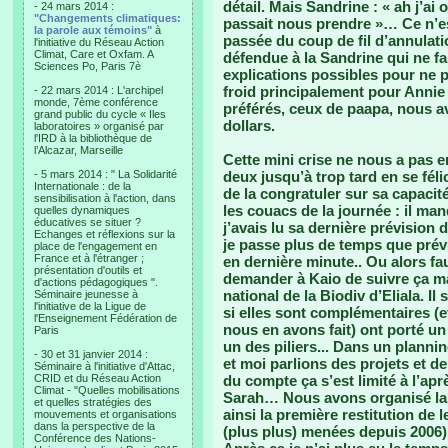
détail. Mais Sandrine : « ah j’ai
- 24 mars 2014 :
"Changements climatiques:
passait nous prendre »… Ce n’est
la parole aux témoins"
à
passée du coup de fil d’annulat
l'initiative du Réseau Action
Climat, Care et Oxfam. A
défendue à la Sandrine qui ne fai
Sciences Po, Paris 7è
explications possibles pour ne p
froid principalement pour Annie 
- 22 mars 2014 : L'archipel
monde, 7ème conférence
préférés, ceux de paapa, nous av
grand public du cycle « Iles
dollars.
laboratoires » organisé par
l'IRD à la bibliothèque de
l’Alcazar, Marseille
Cette mini crise ne nous a pas e
- 5 mars 2014 : " La Solidarité
deux jusqu’à trop tard en se fél
Internationale : de la
de la congratuler sur sa capaci
sensibilisation à l'action, dans
les couacs de la journée : il ma
quelles dynamiques
éducatives se situer ?
j’avais lu sa dernière prévision d’
Echanges et réflexions sur la
je passe plus de temps que prév
place de l'engagement en
France et à l'étranger ;
en dernière minute.. Ou alors fa
présentation d'outils et
demander à Kaio de suivre ça mai
d'actions pédagogiques ".
national de la Biodiv d’Eliala. I
Séminaire jeunesse à
l'initiative de la Ligue de
si elles sont complémentaires (et
l'Enseignement Fédération de
nous en avons fait) ont porté un 
Paris
un des piliers... Dans un planni
- 30 et 31 janvier 2014 :
et moi parlions des projets et d
Séminaire à l'initiative d'Attac,
CRID et du Réseau Action
du compte ça s’est limité à l’apr
Climat - "Quelles mobilisations
Sarah… Nous avons organisé la 
et quelles stratégies des
ainsi la première restitution de
mouvements et organisations
dans la perspective de la
(plus plus) menées depuis 2006).
Conférence des Nations-