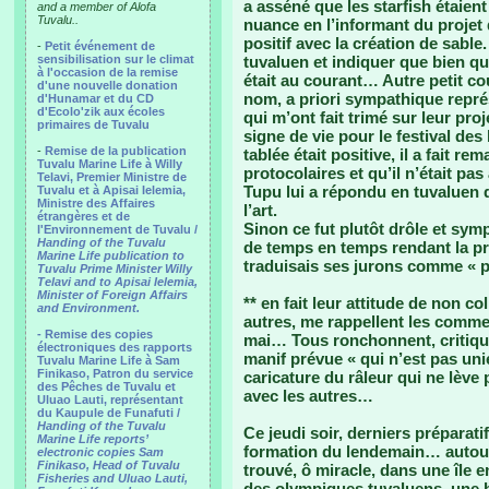
a asséné que les starfish étaie
and a member of Alofa
Tuvalu..
nuance en l’informant du projet
positif avec la création de sable
-
Petit événement de
sensibilisation sur le climat
tuvaluen et indiquer que bien qu
à l'occasion de la remise
était au courant… Autre petit cou
d'une nouvelle donation
nom, a priori sympathique repré
d'Hunamar et du CD
d'Ecolo'zik aux écoles
qui m’ont fait trimé sur leur pro
primaires de Tuvalu
signe de vie pour le festival des
-
Remise de la publication
tablée était positive, il a fait r
Tuvalu Marine Life à Willy
protocolaires et qu’il n’était 
Telavi, Premier Ministre de
Tupu lui a répondu en tuvaluen qu
Tuvalu et à Apisai Ielemia,
Ministre des Affaires
l’art.
étrangères et de
Sinon ce fut plutôt drôle et sy
l'Environnement de Tuvalu /
Handing of the Tuvalu
de temps en temps rendant la pr
Marine Life publication to
traduisais ses jurons comme « 
Tuvalu Prime Minister Willy
Telavi and to Apisai Ielemia,
Minister of Foreign Affairs
** en fait leur attitude de non co
and Environment.
autres, me rappellent les commen
- Remise des copies
mai… Tous ronchonnent, critiquen
électroniques des rapports
manif prévue « qui n’est pas uni
Tuvalu Marine Life à Sam
Finikaso, Patron du service
caricature du râleur qui ne lève 
des Pêches de Tuvalu et
avec les autres…
Uluao Lauti, représentant
du Kaupule de Funafuti /
Handing of the Tuvalu
Ce jeudi soir, derniers préparati
Marine Life reports’
formation du lendemain… autour
electronic copies Sam
Finikaso, Head of Tuvalu
trouvé, ô miracle, dans une île e
Fisheries and Uluao Lauti,
des olympiques tuvaluens, une b