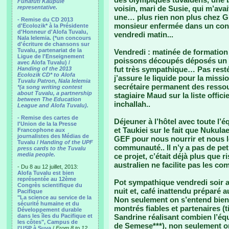
Funafuti Kaupule
representative.
voisin, mari de Susie, qui m’ava
une… plus rien non plus chez Gra
- Remise du CD 2013
monsieur enfermée dans un conta
d'Ecolozik* à la Présidente
d'Honneur d'Alofa Tuvalu,
vendredi matin...
Nala Ielemia. (*un concours
d'écriture de chansons sur
Tuvalu, partenariat de la
Vendredi : matinée de formation
Ligue de l'Enseignement
poissons découpés déposés un p
avec Alofa Tuvalu) /
fut très sympathique… Pas resté 
Handing of the 2013
Ecolozik CD* to Alofa
j’assure le liquide pour la missi
Tuvalu Patron, Nala Ielemia
secrétaire permanent des ressour
*(a song writing contest
about Tuvalu, a partnership
stagiaire Maud sur la liste offici
between The Education
inchallah..
League and Alofa Tuvalu).
- Remise des cartes de
Déjeuner à l’hôtel avec toute l’
l'Union de la la Presse
et Taukiei sur le fait que Nukula
Francophone aux
journalistes des Médias de
GEF pour nous nourrir et nous lo
Tuvalu /
Handing of the UPF
communauté.. Il n’y a pas de pe
press cards to the Tuvalu
media people.
ce projet, c’était déjà plus que r
australien ne facilite pas les co
- Du 8 au 12 juillet, 2013:
Alofa Tuvalu est bien
représentée au 12ème
Pot sympathique vendredi soir a
Congrès scientifique du
nuit et, café inattendu préparé
Pacifique
"La science au service de la
Non seulement on s’entend bien
sécurité humaine et du
montrés fiables et partenaires (t
Développement durable
dans les îles du Pacifique et
Sandrine réalisant combien l’équ
les côtes", Campus de
de Semese***), non seulement o
l'USP à Suva
/
From 8 to 12