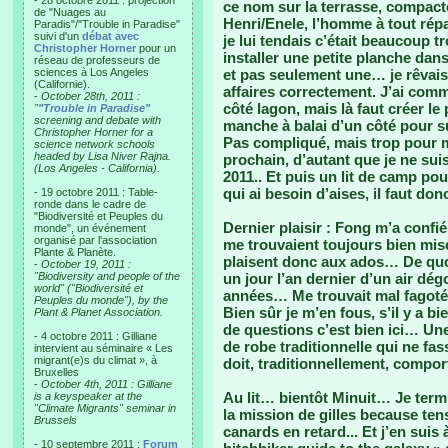
- 28 octobre 2011 : projection
ce nom sur la terrasse, compac
de "Nuages au
Henri/Enele, l’homme à tout répar
Paradis"/"Trouble in Paradise"
suivi d'un
débat avec
je lui tendais c’était beaucoup tr
Christopher Horner
pour un
installer une petite planche dans
réseau de professeurs de
sciences à Los Angeles
et pas seulement une… je rêvais
(Californie).
affaires correctement. J’ai comm
-
October 28th, 2011 :
côté lagon, mais là faut créer le
"
"Trouble in Paradise"
screening and debate with
manche à balai d’un côté pour s
Christopher Horner for a
Pas compliqué, mais trop pour m’
science network schools
headed by Lisa Niver Rajna.
prochain, d’autant que je ne sui
(Los Angeles - California).
2011.. Et puis un lit de camp pou
qui ai besoin d’aises, il faut don
- 19 octobre 2011 : Table-
ronde dans le cadre de
"Biodiversité et Peuples du
Dernier plaisir : Fong m’a confié
monde", un événement
organisé par l'association
me trouvaient toujours bien mis
Plante & Planète.
plaisent donc aux ados… De quoi
-
October 19, 2011 :
"Biodiversity and people of the
un jour l’an dernier d’un air dég
world" ("Biodiversité et
années… Me trouvait mal fagotée
Peuples du monde"), by the
Bien sûr je m’en fous, s’il y a b
Plant & Planet Association.
de questions c’est bien ici… Une
- 4 octobre 2011 : Gilliane
de robe traditionnelle qui ne fas
intervient au séminaire « Les
migrant(e)s du climat », à
doit, traditionnellement, compor
Bruxelles
-
October 4th, 2011 : Gilliane
Au lit… bientôt Minuit… Je ter
is a keyspeaker at the
"Climate Migrants" seminar in
la mission de gilles because ten
Brussels
canards en retard... Et j’en sui
- 10 septembre 2011 :
Forum