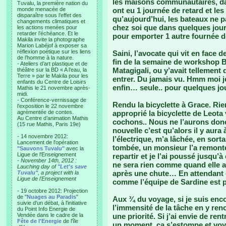
les maisons communautaires, dan
Tuvalu, la première nation du
monde menacée de
ont eu 1 journée de retard et les
disparaître sous l’effet des
qu’aujourd’hui, les bateaux ne 
changements climatiques et
chez soi que dans quelques jour
les actions menées pour
retarder l’échéance. Et le
pour emporter 1 autre fournée de
Makila invite la photographe
Marion Labéjof à exposer sa
réflexion poétique sur les liens
Saini, l’avocate qui vit en face 
de l’homme à la nature.
fin de la semaine de workshop Bio
- Ateliers d’art plastique et de
Matagigali, ou y’avait tellemen
théâtre sur la BD « A l’eau, la
Terre » par le Makila pour les
entrer. Du jamais vu. Hmm moi j
enfants du Centre de Loisirs
enfin… seule.. pour quelques jo
Mathis le 21 novembre après-
midi.
- Conférence-vernissage de
Rendu la bicyclette à Grace. Rien
l’exposition le 22 novembre
agrémentée de contes.
approprié la bicyclette de Leota
Au Centre d’animation Mathis
cochons.. Nous ne l’aurons don
(15 rue Mathis, Paris 19e)
nouvelle c’est qu’alors il y aur
- 14 novembre 2012:
l’électrique, m’a lâchée, en sorta
Lancement de l'opération
tombée, un monsieur l’a remonté
"Sauvons Tuvalu"
avec la
Ligue de l'Enseignement
repartir et je l’ai poussé jusqu’
- November 14th, 2012 :
ne sera rien comme quand elle 
Lauching day of
"Let's save
après une chute… En attendant 
Tuvalu"
, a project with la
Ligue de l'Enseignement
comme l’équipe de Sardine est par
- 19 octobre 2012: Projection
de "
Nuages au Paradis
"
Aux ¾ du voyage, si je suis enco
suivie d'un débat, à l'initiative
l’immensité de la tâche en y ren
du Point Info Energie de
Vendée dans le cadre de la
une priorité. Si j’ai envie de re
Fête de l'Energie
de l'île
un moment, ça s’estompe et voyant