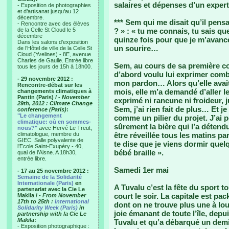
salaires et dépenses d’un expert
- Exposition de photographies
et d’artisanat jusqu’au 12
décembre.
*** Sem qui me disait qu’il pensai
- Rencontre avec des élèves
de la Celle St Cloud le 5
? » : « tu me connais, tu sais qu
décembre
quinze fois pour que je m’avanc
Dans les salons d’exposition
un sourire…
de l’Hôtel de ville de la Celle St
Cloud (Yvelines) - 8E, avenue
Charles de Gaulle. Entrée libre
Sem, au cours de sa première co
tous les jours de 15h à 18h00.
d’abord voulu lui exprimer combi
- 29 novembre 2012 :
mon pardon… Alors qu’elle avait
Rencontre-débat sur les
mois, elle m’a demandé d’aller le 
changements climatiques à
Pantin (Paris) /
- November
exprimé ni rancune ni froideur, 
29th, 2012 : Climate Change
Sem, j’ai rien fait de plus… Et 
conference (Paris)
:
"Le changement
comme un pilier du projet. J’ai p
climatique: où en sommes-
sûrement la bière qui l’a détendu
nous?"
avec Hervé Le Treut,
climatologue, membre du
être réveillée tous les matins par
GIEC. Salle polyvalente de
te dise que je viens dormir quelq
l’Ecole Saint-Exupéry - 40,
bébé braille ».
quai de l’Aisne. A 18h30,
entrée libre.
Samedi 1er mai
- 17 au 25 novembre 2012 :
Semaine de la Solidarité
Internationale (Paris)
en
A Tuvalu c’est la fête du sport t
partenariat avec la Cie Le
court le soir. La capitale est p
Makila /
- From November
17th to 25th :
International
dont on ne trouve plus une à lou
Solidarity Week (Paris)
in
joie émanant de toute l’île, dep
partnership with la Cie Le
Makila
:
Tuvalu et qu’a débarqué un demi-
- Exposition photographique :