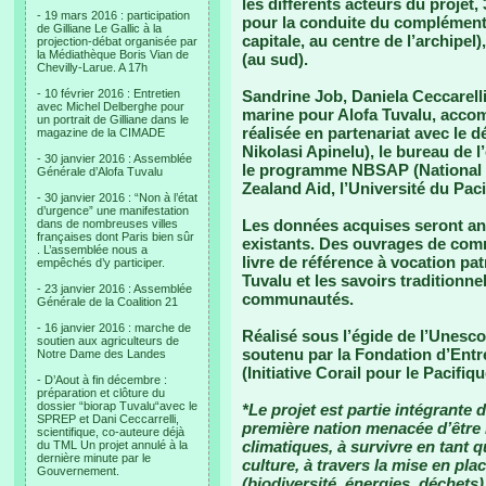
les différents acteurs du projet,
- 19 mars 2016 : participation
pour la conduite du complément d
de Gilliane Le Gallic à la
capitale, au centre de l’archipel
projection-débat organisée par
la Médiathèque Boris Vian de
(au sud).
Chevilly-Larue. A 17h
- 10 février 2016 : Entretien
Sandrine Job, Daniela Ceccarelli
avec Michel Delberghe pour
marine pour Alofa Tuvalu, acco
un portrait de Gilliane dans le
réalisée en partenariat avec le
magazine de la CIMADE
Nikolasi Apinelu), le bureau de
- 30 janvier 2016 : Assemblée
le programme NBSAP (National B
Générale d’Alofa Tuvalu
Zealand Aid, l’Université du Pa
- 30 janvier 2016 : “Non à l’état
d’urgence” une manifestation
Les données acquises seront an
dans de nombreuses villes
françaises dont Paris bien sûr
existants. Des ouvrages de com
. L’assemblée nous a
livre de référence à vocation pat
empêchés d’y participer.
Tuvalu et les savoirs traditionn
- 23 janvier 2016 : Assemblée
communautés.
Générale de la Coalition 21
- 16 janvier 2016 : marche de
Réalisé sous l’égide de l’Unesco,
soutien aux agriculteurs de
soutenu par la Fondation d’Entr
Notre Dame des Landes
(Initiative Corail pour le Pacif
- D’Aout à fin décembre :
préparation et clôture du
dossier “biorap Tuvalu“avec le
*Le projet est partie intégrante 
SPREP et Dani Ceccarrelli,
première nation menacée d’être 
scientifique, co-auteure déjà
climatiques, à survivre en tant q
du TML Un projet annulé à la
dernière minute par le
culture, à travers la mise en pla
Gouvernement.
(biodiversité, énergies, déchets