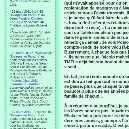
(Porte Doree Palace in Paris
(qui m’avait appelée pour qu’on 
12e).
replantation de mangroves à Na
- 26 mars 2011 à 14h30 :
article et nous l’avait transmis.
"
Nuages au Paradis
" au
si je pense qu’il faut faire des é
3eme
Festival Cinéma
Ecologie
de Vanves, au
si tuvalu doit créer des relation
Théâtre du Lycée Michelet
deux tout le reste)... La nomina
(92)
sauf qu’Italeli semble un peu jeu
-
March 26th, 2011 : "Trouble
in Paradise" part of the
dans le genre rumeurs de la rue 
Cinéma Ecologie Festival 3rd
remets ça demain. Je vois Polao 
edition, at the Lycée Michelet
theater in Vanves, (92)
compte-rendu de notre vécu là-b
Bizarrement, à chaque fois que j
-
23 mars 2011
: Projection de
», ils pensent que l’alcolo malv
"
Nuages au Paradis
" et
conférence sur les actions
TMTI a déjà fait son boulot de sa
d'Alofa à Tuvalu, par Sarah
visent...
pour la Société des Iles du
Pacifique de Grande Bretagne
et d'Ireland à l'église St
En fait je me rends compte qu’u
Philippe à Londres.
-
March, 23rd, 2011
:
est due au fait que tout le monde
"
Trouble in Paradise
"
se passe, plus que chaque tuval
screening and lecture on what
beaucoup plus que les années pré
Alofa Tuvalu is doing in Tuvalu,
for the Pacific Islands Society
famille de chacun...
of the UK and Ireland at St
Philips Church, Earls Court,
London, by Sarah Hemstock
À la réunion d’aujourd’hui, je s
les lèvres pour ne pas l’ouvrir tr
-
11 mars 2011
: Projection de
Eliala en fait a pris tous les thè
"
Nuages au Paradis
" et
conférence sur les actions
dernières années, y compris l’art
d'Alofa à Tuvalu, par Sarah
show à partir de waste.. C’est po
pour les étudiants de