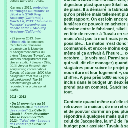
debate with Alofa Tuvalu.
digesteur plastique que Sikeli c
-1er mars 2013:
projection
de plans. Il a démarré la fabrica
de "Nuages au Paradis" et
qu’on préfère mais tellement plu
débat à la STAR Prep
Academy (Californie) /
petit rapport. On est loin encore
March 1st, 2013: "Trouble in
lumières de pouvoir en acheter u
Paradise" screening and
debate at the STAR Prep
dessine entre le fabricant, sikeli e
Academy (California)
en tête de revenir à Tuvalu en 
mois c’est pas la mort mais je 
- 29 janvier 2013: Jury
d'
Ecolo'zik
, le concours
possible… Le matos n’est donc t
d'écriture de chansons
commandé, et encore moins exp
organisé par la Ligue de
l'Enseignement autour du
même si ça arrivait à l’heure… c
thème "Sauvons Tuvalu". Les
octobre… je vois mal. Parmi ses
lauréats enregistreront leur
qui sait, dit elle manager) quand
titre en studio. /
January 29th,
2013: Jury of Ecolozik, the
stagiaires pour suivre le projet 
song writing contest about
nourriture et leur logement », ou
Tuvalu. 40 classes, 1000 kids
all together from 8 to 14 year
chiffre.. A peu près 5000 euros 
old participated. The 18
inclus dans le budget un deuxi
selected songs will be
recorded in a professional
prend pas en compte). Sandrine e
studio.
tout.
2011 - 2012
Contente quand même qu’elle et l
- Du 14 novembre au 16
retrouver la maison, de me retr
décembre 2012:
"La route
des contes"
(La Celle St
et de pouvoir dormir un peu plu
Cloud) /
- From November
répondre à quelques mails qui 
14th to December 15th,
celui de Jacqueline, la n° 2 de
2012:
"Tales' trip - La route
des contes"
(La Celle St
budget pour assister Tuvalu à s
Cloud)
: