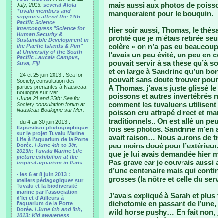
mais aussi aux photos de poisson
July, 2013:
several Alofa
Tuvalu members and
manqueraient pour le bouquin.
supports attend the 12th
Pacific Science
Intercongress "Science for
Hier soir aussi, Thomas, le thé
Human Security &
profité que je m’étais retirée se
Sustainable Development in
colère « on n’a pas eu beaucoup 
the Pacific Islands & Rim"
at University of the South
l’avais un peu évité, un peu en 
Pacific Laucala Campus,
pouvait servir à sa thése qu’à s
Suva, Fiji
et en large à Sandrine qu’un bo
- 24 et 25 juin 2013 : Sea for
pouvait sans doute trouver pour
Society, consultation des
parties prenantes à Nausicaa-
A Thomas, j’avais juste glissé 
Boulogne sur Mer
poissons et autres invertébrés n
/
June 24 and 25th: Sea for
comment les tuvaluens utilisent 
Society consultation forum at
Nausicaa-Boulogne sur Mer.
poisson cru attrapé direct et ma
traditionnels.. On est allé un peu
- du 4 au 30 juin 2013 :
Exposition photographique
fois ses photos. Sandrine m’en ava
sur le projet Tuvalu Marine
avait raison… Nous aurons de tr
Life à l'aquarium de la Porte
peu moins doué pour l’extérieur
Dorée. /
June 4th to 30t,
2013h: Tuvalu Marine Life
que je lui avais demandée hier ma
picture exhibition at the
Pas grave car je couvrais aussi a
tropical aquarium in Paris.
d’une centenaire mais qui conti
- les 6 et 8 juin 2013 :
grosses (la nôtre et celle du serv
ateliers pédagogiques sur
Tuvalu et la biodiversité
marine par l'association
J’avais expliqué à Sarah et plus
d'Ici et d'Ailleurs à
dichotomie en passant de l’une, n
l'aquarium de la Porte
Dorée. /
June 6th and 8th,
wild horse pushy… En fait non, j
2013: Kid awareness