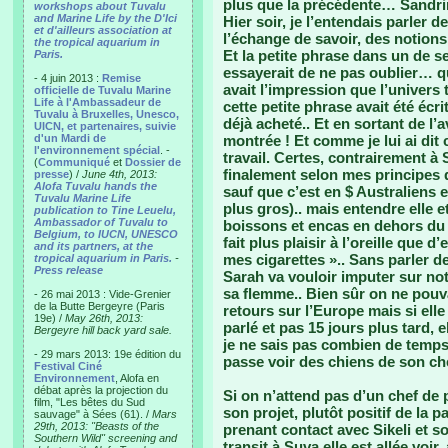
plus que la précédente… Sandri
workshops about Tuvalu
and Marine Life by the D'Ici
Hier soir, je l’entendais parler
et d'ailleurs association at
l’échange de savoir, des notions
the tropical aquarium in
Et la petite phrase dans un de s
Paris.
essayerait de ne pas oublier… qui
- 4 juin 2013 :
Remise
avait l’impression que l’univers
officielle de Tuvalu Marine
Life à l'Ambassadeur de
cette petite phrase avait été écr
Tuvalu à Bruxelles, Unesco,
déjà acheté.. Et en sortant de l’
UICN, et partenaires, suivie
d'un Mardi de
montrée ! Et comme je lui ai dit c
l'environnement spécial
. -
travail. Certes, contrairement à
(
Communiqué
et
Dossier de
finalement selon mes principes
presse
) /
June 4th, 2013:
Alofa Tuvalu hands the
sauf que c’est en $ Australiens e
Tuvalu Marine Life
plus gros).. mais entendre elle 
publication to Tine Leuelu,
Ambassador of Tuvalu to
boissons et encas en dehors du d
Belgium, to IUCN, UNESCO
fait plus plaisir à l’oreille que 
and its partners, at the
mes cigarettes ».. Sans parler 
tropical aquarium in Paris.
-
Press release
Sarah va vouloir imputer sur not
sa flemme.. Bien sûr on ne pouva
- 26 mai 2013 : Vide-Grenier
de la Butte Bergeyre (Paris
retours sur l’Europe mais si ell
19e) /
May 26th, 2013:
parlé et pas 15 jours plus tard, 
Bergeyre hill back yard sale.
je ne sais pas combien de temps,
- 29 mars 2013: 19e édition du
passe voir des chiens de son che
Festival Ciné
Environnement
, Alofa en
débat après la projection du
Si on n’attend pas d’un chef de p
film, "Les bêtes du Sud
son projet, plutôt positif de la 
sauvage" à Sées (61). /
Mars
29th, 2013: "Beasts of the
prenant contact avec Sikeli et s
Southern Wild" screening and
transit à Suva elle est allée voir,