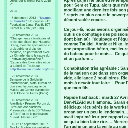
Après ça je n’ai plus eu le tem
Unies sur le climat Paris 2015
?"
pour Sem et Tupu, alors que m’a 
modifiant une dernière fois son 
2013
* repris en plus court le powerp
- 8 décembre 2013 :
"Nuages
décontractée encore…
au Paradis"
à l'Ecopass Film
Festival au Japan Pacific ICT
Center à Suva (Iles Fidji)
Ce jour-là, nous avions organisé
outils de comptage des poisson
- 28 novembre 2013 :
"Changements climatiques et
dont bien sûr l’équipage et l’é
droits des états" par Natacha
comme Taukiei, Annie et Niko, le 
Bracq, avocate spécialisée en
une proposition béton, meilleure
droit public et droits de
l'homme, en partenariat avec
du bateau pour le mois… Ce qui 
La Cimade, dans le cadre du
et un parfum…
Festival Migrant'scène à
l'Espace des Diversités et de
la Laïcité de Toulouse.
Cohabitation très agréable : San
http://www.lacimade.org/minisites/migrantscene
de la maison que dans son organ
- 22 novembre 2013 :
vide, elle lance 2 bouilloires. R
Semaine de la Solidarité
mois à devoir tout faire… Pour 
Internationale, Alofa Tuvalu en
duo avec la compagnie Le
que mon fils.
Makila, au Centre d'animation
de la Place de Fêtes (Paris)
Rapide flashback : mardi 27 Avril
- 16 novembre 2013 :
Dan-NZAid au filamona.. Sarah et
Alterlibris - Premier Forum du
délicieux récupérés de la works
Livre des Associations -
Présentation de la BD "A l'eau,
organiser un peu le lendemain
la Terre" et de la publication
avait imprimé leur pré rapport av
"Tuvalu Marine Life".
ce qui a bien faire rire…. Mercr
- 16 et 17 septembre 2013 :
l’arrache un peu la veille au soi
Sea for Society, consultation