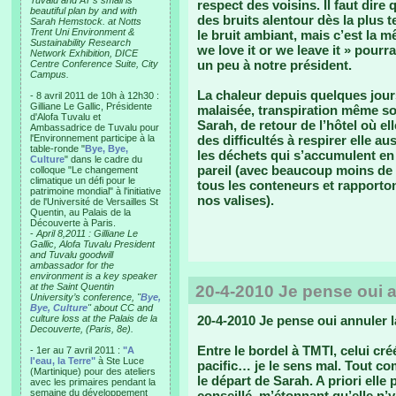
Tuvalu and AT’s small is
respect des voisins. Il faut dire
beautiful plan by and with
des bruits alentour dès la plus 
Sarah Hemstock. at Notts
Trent Uni Environment &
le bruit ambiant, mais c’est la
Sustainability Research
we love it or we leave it » pourr
Network Exhibition, DICE
un peu à notre président.
Centre Conference Suite, City
Campus.
La chaleur depuis quelques jours
- 8 avril 2011 de 10h à 12h30 :
Gilliane Le Gallic, Présidente
malaisée, transpiration même so
d'Alofa Tuvalu et
Sarah, de retour de l’hôtel où el
Ambassadrice de Tuvalu pour
l'Environnement participe à la
des difficultés à respirer elle a
table-ronde "
Bye, Bye,
les déchets qui s’accumulent en 
Culture
" dans le cadre du
pareil (avec beaucoup moins de
colloque "Le changement
climatique un défi pour le
tous les conteneurs et rapporton
patrimoine mondial" à l'initiative
nos valises).
de l'Université de Versailles St
Quentin, au Palais de la
Découverte à Paris.
-
April 8,2011 : Gilliane Le
Gallic, Alofa Tuvalu President
and Tuvalu goodwill
ambassador for the
environment is a key speaker
at the Saint Quentin
20-4-2010 Je pense oui a
University’s conference, "
Bye,
Bye, Culture
" about CC and
culture loss at the Palais de la
20-4-2010 Je pense oui annuler l
Decouverte, (Paris, 8e).
Entre le bordel à TMTI, celui créé
- 1er au 7 avril 2011 :
"A
l'eau, la Terre"
à Ste Luce
pacific… je le sens mal. Tout co
(Martinique) pour des ateliers
le départ de Sarah. A priori elle p
avec les primaires pendant la
semaine du développement
conseillé, m’étonnant qu’elle n’