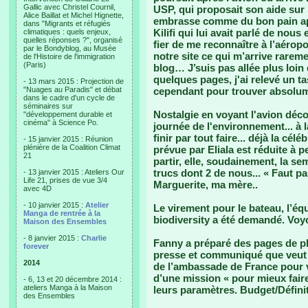
Gallic avec Christel Cournil,
USP, qui proposait son aide sur
Alice Baillat et Michel Hignette,
embrasse comme du bon pain apr
dans "Migrants et réfugiés
Kilifi qui lui avait parlé de nous et
climatiques : quels enjeux,
quelles réponses ?", organisé
fier de me reconnaître à l’aéropo
par le Bondyblog, au Musée
notre site ce qui m’arrive raremen
de l'Histoire de l'immigration
(Paris)
blog… J’suis pas allée plus loin
quelques pages, j'ai relevé un t
- 13 mars 2015 : Projection de
"Nuages au Paradis" et débat
cependant pour trouver absolume
dans le cadre d'un cycle de
séminaires sur
Nostalgie en voyant l'avion décol
"développement durable et
cinéma" à Science Po.
journée de l'environnement... à la
finir par tout faire... déjà la cé
- 15 janvier 2015 : Réunion
plénière de la Coalition Climat
prévue par Eliala est réduite à 
21
partir, elle, soudainement, la se
trucs dont 2 de nous... « Faut 
- 13 janvier 2015 : Ateliers Our
Life 21, prises de vue 3/4
Marguerite, ma mère..
avec 4D
- 10 janvier 2015 :
Atelier
Le virement pour le bateau, l’équi
Manga de rentrée à la
biodiversity a été demandé. Voyo
Maison des Ensembles
- 8 janvier 2015 :
Charlie
Fanny a préparé des pages de p
forever
presse et communiqué que veut f
2014
de l’ambassade de France pour vo
d’une mission « pour mieux fair
- 6, 13 et 20 décembre 2014 :
ateliers Manga à la Maison
leurs paramètres. Budget/Définit
des Ensembles