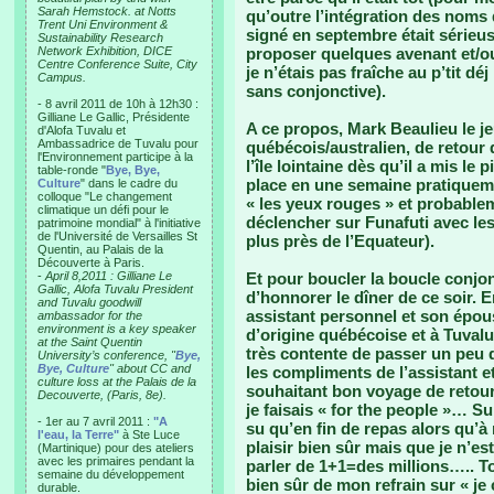
Sarah Hemstock. at Notts
qu’outre l’intégration des noms
Trent Uni Environment &
signé en septembre était sérieuse
Sustainability Research
Network Exhibition, DICE
proposer quelques avenant et/
Centre Conference Suite, City
je n’étais pas fraîche au p’tit 
Campus.
sans conjonctive).
- 8 avril 2011 de 10h à 12h30 :
Gilliane Le Gallic, Présidente
A ce propos, Mark Beaulieu le 
d'Alofa Tuvalu et
Ambassadrice de Tuvalu pour
québécois/australien, de retour
l'Environnement participe à la
l’île lointaine dès qu’il a mis le
table-ronde "
Bye, Bye,
place en une semaine pratiquem
Culture
" dans le cadre du
colloque "Le changement
« les yeux rouges » et probablem
climatique un défi pour le
déclencher sur Funafuti avec le
patrimoine mondial" à l'initiative
de l'Université de Versailles St
plus près de l’Equateur).
Quentin, au Palais de la
Découverte à Paris.
-
April 8,2011 : Gilliane Le
Et pour boucler la boucle conjon
Gallic, Alofa Tuvalu President
d’honnorer le dîner de ce soir. 
and Tuvalu goodwill
assistant personnel et son épous
ambassador for the
environment is a key speaker
d’origine québécoise et à Tuvalu
at the Saint Quentin
très contente de passer un peu 
University’s conference, "
Bye,
Bye, Culture
" about CC and
les compliments de l’assistant e
culture loss at the Palais de la
souhaitant bon voyage de retour
Decouverte, (Paris, 8e).
je faisais « for the people »… Sur
- 1er au 7 avril 2011 :
"A
su qu’en fin de repas alors qu’à
l'eau, la Terre"
à Ste Luce
plaisir bien sûr mais que je n’es
(Martinique) pour des ateliers
avec les primaires pendant la
parler de 1+1=des millions….. T
semaine du développement
bien sûr de mon refrain sur « je
durable.