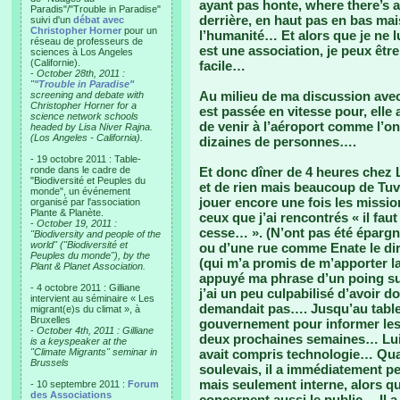
ayant pas honte, where there’s a
Paradis"/"Trouble in Paradise"
derrière, en haut pas en bas mais
suivi d'un
débat avec
Christopher Horner
pour un
l’humanité… Et alors que je ne lu
réseau de professeurs de
est une association, je peux êtr
sciences à Los Angeles
(Californie).
facile…
-
October 28th, 2011 :
"
"Trouble in Paradise"
Au milieu de ma discussion avec 
screening and debate with
Christopher Horner for a
est passée en vitesse pour, elle
science network schools
de venir à l’aéroport comme l’ont
headed by Lisa Niver Rajna.
(Los Angeles - California).
dizaines de personnes….
- 19 octobre 2011 : Table-
ronde dans le cadre de
Et donc dîner de 4 heures chez L
"Biodiversité et Peuples du
et de rien mais beaucoup de Tuv
monde", un événement
jouer encore une fois les missi
organisé par l'association
Plante & Planète.
ceux que j’ai rencontrés « il fau
-
October 19, 2011 :
cesse… ». (N’ont pas été épargn
"Biodiversity and people of the
world" ("Biodiversité et
ou d’une rue comme Enate le dir
Peuples du monde"), by the
(qui m’a promis de m’apporter la
Plant & Planet Association.
appuyé ma phrase d’un poing sur
- 4 octobre 2011 : Gilliane
j’ai un peu culpabilisé d’avoir 
intervient au séminaire « Les
demandait pas…. Jusqu’au tablea
migrant(e)s du climat », à
Bruxelles
gouvernement pour informer les g
-
October 4th, 2011 : Gilliane
deux prochaines semaines… Lui 
is a keyspeaker at the
"Climate Migrants" seminar in
avait compris technologie… Quand
Brussels
soulevais, il a immédiatement 
mais seulement interne, alors q
- 10 septembre 2011 :
Forum
des Associations
concernent aussi le public… Il a