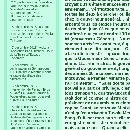
D12, participation à l’opération
croyait qu’ils étaient encore en 
Red Line, sur l’avenue de la
lendemain… Vérification faite…
Grande Armée et au
rassemblement “Etat
toutes les deux à chercher où il
d’Urgence Climatique au
chez le gouverneur général… ni
Champs de Mars.
arpenté tous les étages (heureus
- 8 décembre 2015 : un petit
de réunion, jusqu’à ce que nous
tour en bus dans Paris avec
confirmé que ça se tiendrait 10 
notre amie et trésorière d’Alofa
Tuvalu à Tuvalu, Risasi
ici (gouverneur Général)… Nous 
Finikaso.
sommes arrivées avant eux, à q
- 7 décembre 2015 : visite à
viennent nous dire bonjour… Oui
l’opération Paris-Terre du Jour
a la sortie bien sûr… quand, to
de la Terre a l’Espace
que le Gouverneur General nous 
Ephémère.
étions 11… 6 ministres, le gouver
- 6 décembre 2015 :
général du gouvernement, Fong e
participation au Sommet des
196 Chaises à Montreuil dans
des années 30, moi avec ma mi
le cadre du village des
mots avec le Premier Ministre pui
alternatives.
l’air contente”… “Sans doute pa
- 5 décembre 2015 :
nouvelle à part ce privilège, c’e
Intervention de Fanny Héros
(des transports, des travaux et 
au café Le Grand Bouillon à
Aubervilliers autour du projet
était donné comme ministre de l
"Tuvalu: ici / ailleurs".
président de nos amis musicien
- 5 décembre 2015 :
copine Penni, se retrouve Mini
intervention de Gilliane Le
c’est qu’en arrivant à Tuvalu Me
Gallic au Musée national de
Fong d’utiliser mon son si elle 
l’histoire de l’immigration, à la
projection-débat organisee par
enregistrement… Je rembobine…
l’OIM avec Dominique
mais aucun son… Quand a elle…
Duchene, Guigone Camus et