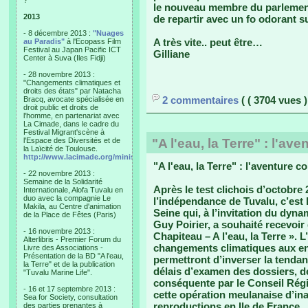
?"
le nouveau membre du parlement
2013
de repartir avec un fo odorant su
- 8 décembre 2013 :
"Nuages
A très vite.. peut être…
au Paradis"
à l'Ecopass Film
Festival au Japan Pacific ICT
Gilliane
Center à Suva (Iles Fidji)
- 28 novembre 2013 :
"Changements climatiques et
droits des états" par Natacha
2 commentaires
( ( 3704 vues )
Bracq, avocate spécialisée en
droit public et droits de
l'homme, en partenariat avec
La Cimade, dans le cadre du
Festival Migrant'scène à
l'Espace des Diversités et de
"A l'eau, la Terre" : l'av
la Laïcité de Toulouse.
http://www.lacimade.org/minisites/migrantscene
"A l'eau, la Terre" : l'aventure c
- 22 novembre 2013 :
Semaine de la Solidarité
Après le test clichois d’octobre 
Internationale, Alofa Tuvalu en
duo avec la compagnie Le
l’indépendance de Tuvalu, c’es
Makila, au Centre d'animation
Seine qui, à l’invitation du dyn
de la Place de Fêtes (Paris)
Guy Poirier, a souhaité recevoir
- 16 novembre 2013 :
Chapiteau – A l’eau, la Terre ». L’
Alterlibris - Premier Forum du
changements climatiques aux enfa
Livre des Associations -
Présentation de la BD "A l'eau,
permettront d’inverser la tendanc
la Terre" et de la publication
délais d’examen des dossiers, de
"Tuvalu Marine Life".
conséquente par le Conseil Régio
- 16 et 17 septembre 2013 :
cette opération meulanaise d’ina
Sea for Society, consultation
reproductions en Ile de France.
des parties prenantes à