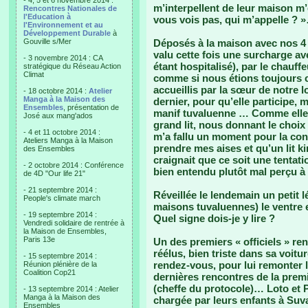
- 4, 5 et 6 novembre 2014 :
m’interpellent de leur maison m’
Rencontres Nationales de
l'Education à
vous vois pas, qui m’appelle ? 
l'Environnement et au
Développement Durable
à
Gouville s/Mer
Déposés à la maison avec nos 4
valu cette fois une surcharge ave
- 3 novembre 2014 : CA
étant hospitalisé), par le chauffe
stratégique du Réseau Action
Climat
comme si nous étions toujours cl
accueillis par la sœur de notre l
- 18 octobre 2014 :
Atelier
Manga à la Maison des
dernier, pour qu’elle participe,
Ensembles
, présentation de
manif tuvaluenne … Comme elle me 
José aux mang'ados
grand lit, nous donnant le choix
- 4 et 11 octobre 2014 :
m’a fallu un moment pour la con
Ateliers Manga à la Maison
prendre mes aises et qu’un lit k
des Ensembles
craignait que ce soit une tentati
- 2 octobre 2014 : Conférence
bien entendu plutôt mal perçu à
de 4D "Our life 21"
- 21 septembre 2014 :
Réveillée le lendemain un petit 
People's climate march
maisons tuvaluennes) le ventre en
- 19 septembre 2014 :
Quel signe dois-je y lire ?
Vendredi solidaire de rentrée à
la Maison de Ensembles,
Paris 13e
Un des premiers « officiels » re
réélus, bien triste dans sa voit
- 15 septembre 2014 :
rendez-vous, pour lui remonter 
Réunion plénière de la
Coalition Cop21
dernières rencontres de la premi
(cheffe du protocole)… Loto et P
- 13 septembre 2014 : Atelier
Manga à la Maison des
chargée par leurs enfants à Suv
Ensembles