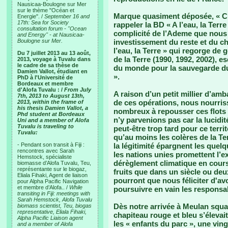
Nausicaa-Boulogne sur Mer
sur le thème "Océan et
Marque quasiment déposée, « Cha
Energie". /
September 16 and
17th: Sea for Society
rappeler la BD « A l’eau, la Terre
consultation forum - "Ocean
complicité de l’Ademe que nous
and Energy" - at Nausicaa-
Boulogne sur Mer.
investissement du reste et du 
l’eau, la Terre » qui regorge de
Du 7 juillet 2013 au 13 août,
de la Terre (1990, 1992, 2002), e
2013, voyage à Tuvalu dans
le cadre de sa thèse de
du monde pour la sauvegarde du
Damien Vallot, étudiant en
».
PhD à l'Université de
Bordeaux et membre
d'Alofa Tuvalu : /
From July
A raison d’un petit millier d’am
7th, 2013 to August 13th,
de ces opérations, nous nourriss
2013, within the frame of
his thesis Damien Vallot, a
nombreux à repousser ces flots q
Phd student at Bordeaux
n’y parvenions pas car la lucidit
Uni and a member of Alofa
Tuvalu is traveling to
peut-être trop tard pour ce terr
Tuvalu:
qu’au moins les colères de la Te
- Pendant son transit à Fiji :
la légitimité épargnent les quel
rencontres avec Sarah
les nations unies promettent l’exil
Hemstock, spécialiste
dérèglement climatique en cours.
biomasse d’Alofa Tuvalu, Teu,
représentante sur le biogaz,
fruits que dans un siècle ou deu
Eliala Fihaki, Agent de liaison
pourront que nous féliciter d'avo
pour Alpha Pacific Navigation
et membre d’Alofa.. /
While
poursuivre en vain les responsab
transiting in Fiji: meetings with
Sarah Hemstock, Alofa Tuvalu
Dès notre arrivée à Meulan square
biomass scientist, Teu, biogas
representative, Eliala Fihaki,
chapiteau rouge et bleu s’élevait
Alpha Pacific Liaison agent
les « enfants du parc », une vin
and a member of Alofa