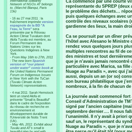
Ca commence par une courte vis
International Solidarity
Network of NGOs AT belongs
représentante du SPREP (deux au
to. (Marché Blanqui, Paris
le problème des déchets… répond
13e)
puis quelques échanges avec une
- 16 au 27 mai 2011 : la
contrôle des niveaux scolaires (
fraîchement imprimée
version
espagnole de la BD "A
gardienne des lieux, la main dro
l'eau, la Terre"
sera
présentée par le Réseau
Ca se poursuit par un dîner pré
Action Climat Tuvaluen dont
Alofa Tuvalu est membre, au
l’hôtel avec Alesano le Ministre 
Forum Permanent des
rendez vous quelques jours plus 
Nations Unies sur les
Questions Indigènes à New
multiples rencontres au fil de ce
York.
des ministres et tout dernièrement
-
From May 16th to 27th, 2011
que je n’avais jamais rencontré 
: The new born
Spanish
version of “our planet
particulière avec Marica, sa fille
under water” comic book
at
Nuage au Paradis », avec qui j’
the United Nations Permanent
Forum on Indigenous Issues
aussi, depuis un an (or so) cons
in New York with the TuCan
son bureau philatélique que j’e
(Tuvalu Climate Action
Network) representatives.
nombreux, à la fin de chacun d
- 4 mai 2011: Sarah Hemstock
La journée avait commencé fort 
tient un stand Alofa et
présente "Small is Beautiful"
Conseil d’Administration de TMTI
dans le cadre de l'exposition
signé par l’ancien capitaine (ma
du réseau de recherche en
environnement et
septembre dernier…. Il nous fall
développement durable de
l’unanimité. Il n’y avait à prior
l'Université de Notts Trent
sauf un, le représentant du syndi
(Uk).
-
May 4th, 2011: Exhibit about
Nuage au Paradis », que je n’ava
Tuvalu and AT’s small is
être parce qu’il était tôt (pour m
beautiful plan by and with