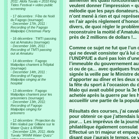
alimenter les quasi fonctionnaire
2011: Alofa Tuvalu « 2010 King
veulent donner l’impression « q
Tides Festival » video public
screening
mélodie que les pays donateurs.
n’ont mené à rien et qui représe
- 17 décembre : Fête de Noël
du Fagogo (tournage)
en l’air après règlement d’hono
-
December 17th, 2011 :
divers, de quoi régler le problè
Recording of the Fagogo
Malipolipo Christmas Party
reconstruire la moitié d’Amatuk
près de 2 millions de dollars !...
- 16 décembre : TMTI passing
out at Amatuku (tournage)
-
December 16th, 2011 :
Comme ce sujet ne fut que l’un 
Recording of TMTI passing
qui ne devait consister qu’à lui
out at Amatuku
l’UNDP/UE a duré pas loin d’une 
- 14 décembre : Fagogo
l’immeuble du gouvernement au m
Malipolipo chantent à l'hôpital
ci ou de ça… avec quelques frust
(tournage)
-
December 14th, 2011 :
signée la veille par le Ministre d
Recording of Fagogo
d’apporter au dîner et les deux s
Malipolipo singing at the
hospital
la fête du sport à l’occasion d
Malo qui avait oublié pour la 3e f
- 13 décembre : Fagogo
Malipolipo chantent pour les
achetée après la guerre par les 
prisonniers (tournage)
accueillir une partie de la pop
-
December 13th, 2011:
Recording of Fagogo
Malipolipo singing for
Résultats des courses, j’ai caval
prisoners
pour obtenir ce que j’attendais la
- 12 décembre : Projection du
jour… Les imprévus de la journée 
Film réalisé par Gilliane sur le
philatélique également consulat
Water Quizz à IRWM
Effectué un tri majeur et empaq
-
December 12th, 2011: Alofa
Tuvalu "IRWM Water Quizz"
disant que j’aurais le temps, ce 