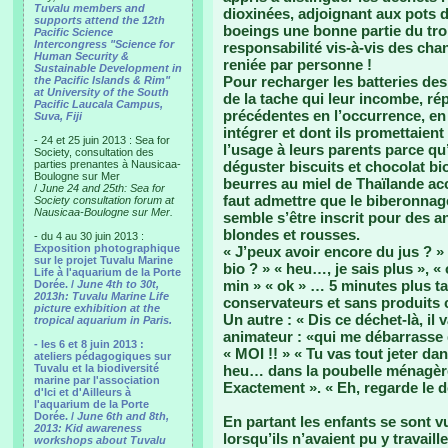
Tuvalu members and
dioxinées, adjoignant aux pots 
supports attend the 12th
boeings une bonne partie du tro
Pacific Science
Intercongress "Science for
responsabilité vis-à-vis des ch
Human Security &
reniée par personne !
Sustainable Development in
Pour recharger les batteries de
the Pacific Islands & Rim"
at University of the South
de la tache qui leur incombe, ré
Pacific Laucala Campus,
précédentes en l’occurrence, en
Suva, Fiji
intégrer et dont ils promettaie
- 24 et 25 juin 2013 : Sea for
l’usage à leurs parents parce qu’ 
Society, consultation des
parties prenantes à Nausicaa-
déguster biscuits et chocolat bio
Boulogne sur Mer
beurres au miel de Thaïlande a
/
June 24 and 25th: Sea for
faut admettre que le biberonnag
Society consultation forum at
Nausicaa-Boulogne sur Mer.
semble s’être inscrit pour des a
blondes et rousses.
- du 4 au 30 juin 2013 :
Exposition photographique
« J’peux avoir encore du jus ? » 
sur le projet Tuvalu Marine
bio ? » « heu…, je sais plus », « 
Life à l'aquarium de la Porte
min » « ok » … 5 minutes plus ta
Dorée. /
June 4th to 30t,
2013h: Tuvalu Marine Life
conservateurs et sans produits ch
picture exhibition at the
Un autre : « Dis ce déchet-là, il
tropical aquarium in Paris.
animateur : «qui me débarrasse d
- les 6 et 8 juin 2013 :
« MOI !! » « Tu vas tout jeter d
ateliers pédagogiques sur
Tuvalu et la biodiversité
heu… dans la poubelle ménagère e
marine par l'association
Exactement ». « Eh, regarde le de
d'Ici et d'Ailleurs à
l'aquarium de la Porte
Dorée. /
June 6th and 8th,
En partant les enfants se sont vu
2013: Kid awareness
lorsqu’ils n’avaient pu y travail
workshops about Tuvalu