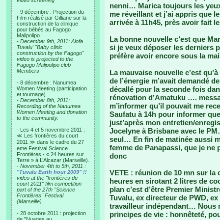
video screening
nenni… Marica toujours les yeux
- 9 décembre : Projection du
me réveillant et j’ai appris que 
Film réalisé par Gilliane sur la
arrivée à 11h45, près avoir fait 
construction de la clinique
pour bébés au Fagogo
Malipolipo
La bonne nouvelle c’est que Mari
-
December 9th, 2011: Alofa
si je veux déposer les derniers 
Tuvalu' "Baby clinic
construction by the Fagogo"
préfère avoir encore sous la mai
video is projected to the
Fagogo Malipolipo club
Members
La mauvaise nouvelle c’est qu’à 
de l’énergie m’avait demandé de
- 8 décembre : Nanumea
décallé pour la seconde fois dans
Women Meeting (participation
et tournage)
rénovation d’Amatuku …. messa
-
December 8th, 2011:
m’informer qu’il pouvait me re
Recording of the Nanumea
Women Meeting and donation
Saufatu à 14h pour informer que j
to the community.
just’après mon entretien/enregi
- Les 4 et 5 novembre 2011 :
Jocelyne à Brisbane avec le PM…
≪ Les frontières du court
seul… En fin de matinée aussi m’
2011 ≫ dans le cadre du 27
femme de Panapassi, que je ne p
eme Festival Science
Frontières - « 24 heures sur
donc
Terre » à L’Alcazar (Marseille).
-
November 4th to 5th, 2011 :
VETE : réunion de 10 mn sur la 
"Tuvalu Earth hour 2009" !!
video at the "frontières du
heures en sirotant 2 litres de co
court 2011" film competition
plan c’est d’être Premier Ministr
part of the 27th "Science
Frontières" Festival
Tuvalu, ex directeur de PWD, ex 
(Marseille).
travailleur indépendant… Nous
- 28 octobre 2011 : projection
principes de vie : honnêteté, po
de "Nuages au