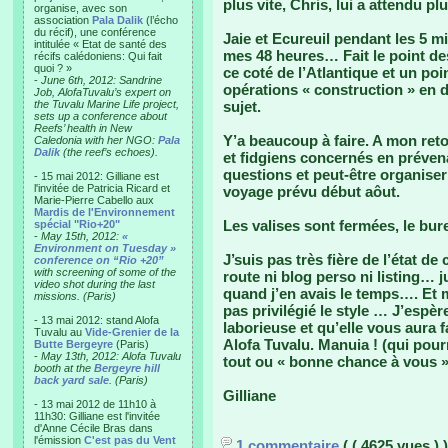
plus vite, Chris, lui a attendu 
organise, avec son
association
Pala Dalik
(l’écho
du récif), une conférence
Jaie et Ecureuil pendant les 5 m
intitulée « Etat de santé des
mes 48 heures… Fait le point des
récifs calédoniens: Qui fait
quoi ? »
ce coté de l’Atlantique et un poi
-
June 6th, 2012: Sandrine
opérations « construction » en 
Job, AlofaTuvalu’s expert on
the Tuvalu Marine Life project,
sujet.
sets up a conference about
Reefs’ health in New
Y’a beaucoup à faire. A mon reto
Caledonia with her NGO:
Pala
Dalik
(the reef’s echoes).
et fidgiens concernés en préve
questions et peut-être organise
- 15 mai 2012: Gilliane est
l'invitée de Patricia Ricard et
voyage prévu début aôut.
Marie-Pierre Cabello aux
Mardis de l'Environnement
Les valises sont fermées, le bur
spécial "Rio+20"
-
May 15th, 2012:
«
Environment on Tuesday »
J’suis pas très fière de l’état d
conference on “Rio +20”
with screening of some of the
route ni blog perso ni listing… 
video shot during the last
quand j’en avais le temps…. Et 
missions. (Paris)
pas privilégié le style … J’espè
- 13 mai 2012: stand Alofa
laborieuse et qu’elle vous aura
Tuvalu au
Vide-Grenier de la
Alofa Tuvalu. Manuia ! (qui pour
Butte Bergeyre
(Paris)
-
May 13th, 2012: Alofa Tuvalu
tout ou « bonne chance à vous » 
booth at the
Bergeyre hill
back yard sale
. (Paris)
Gilliane
- 13 mai 2012 de 11h10 à
11h30: Gilliane est l'invitée
d'Anne Cécile Bras dans
l'émission
C'est pas du Vent
1 commentaire
( ( 4625 vues ) )