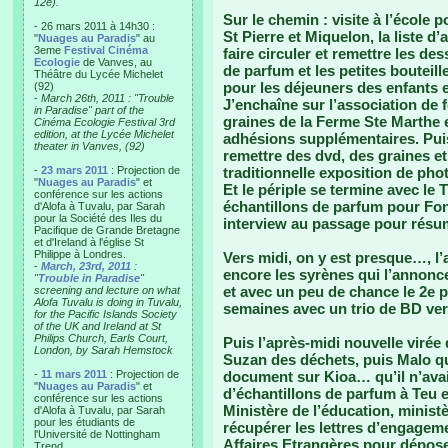
12e).
Sur le chemin : visite à l’école p
- 26 mars 2011 à 14h30 :
St Pierre et Miquelon, la liste d
"
Nuages au Paradis
" au
3eme
Festival Cinéma
faire circuler et remettre les de
Ecologie
de Vanves, au
de parfum et les petites bouteil
Théâtre du Lycée Michelet
pour les déjeuners des enfants e
(92)
-
March 26th, 2011 : "Trouble
J’enchaîne sur l’association de 
in Paradise" part of the
graines de la Ferme Ste Marthe e
Cinéma Ecologie Festival 3rd
edition, at the Lycée Michelet
adhésions supplémentaires. Puis j
theater in Vanves, (92)
remettre des dvd, des graines et
-
23 mars 2011
: Projection de
traditionnelle exposition de phot
"
Nuages au Paradis
" et
Et le périple se termine avec l
conférence sur les actions
échantillons de parfum pour Fon
d'Alofa à Tuvalu, par Sarah
pour la Société des Iles du
interview au passage pour résum
Pacifique de Grande Bretagne
et d'Ireland à l'église St
Philippe à Londres.
Vers midi, on y est presque…, l’
-
March, 23rd, 2011
:
encore les syrènes qui l’annonc
"
Trouble in Paradise
"
et avec un peu de chance le 2e 
screening and lecture on what
Alofa Tuvalu is doing in Tuvalu,
semaines avec un trio de BD ver
for the Pacific Islands Society
of the UK and Ireland at St
Philips Church, Earls Court,
Puis l’après-midi nouvelle virée
London, by Sarah Hemstock
Suzan des déchets, puis Malo qu
-
11 mars 2011
: Projection de
document sur Kioa… qu’il n’avai
"
Nuages au Paradis
" et
d’échantillons de parfum à Teu 
conférence sur les actions
Ministère de l’éducation, minist
d'Alofa à Tuvalu, par Sarah
pour les étudiants de
récupérer les lettres d’engage
l'Université de Nottingham
Affaires Etrangères pour dépos
Trend