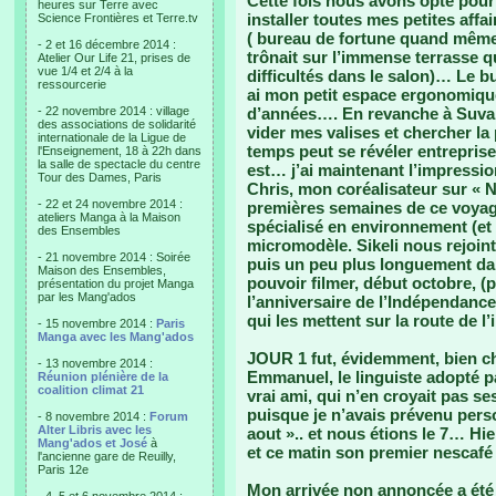
Cette fois nous avons opté pour 
heures sur Terre avec
installer toutes mes petites affa
Science Frontières et Terre.tv
( bureau de fortune quand même 
- 2 et 16 décembre 2014 :
trônait sur l’immense terrasse 
Atelier Our Life 21, prises de
vue 1/4 et 2/4 à la
difficultés dans le salon)… Le 
ressourcerie
ai mon petit espace ergonomiqu
- 22 novembre 2014 : village
d’années…. En revanche à Suva, 
des associations de solidarité
vider mes valises et chercher la 
internationale de la Ligue de
temps peut se révéler entrepris
l'Enseignement, 18 à 22h dans
la salle de spectacle du centre
est… j’ai maintenant l’impressio
Tour des Dames, Paris
Chris, mon coréalisateur sur «
- 22 et 24 novembre 2014 :
premières semaines de ce voyage,
ateliers Manga à la Maison
spécialisé en environnement (et o
des Ensembles
micromodèle. Sikeli nous rejoin
- 21 novembre 2014 : Soirée
puis un peu plus longuement da
Maison des Ensembles,
pouvoir filmer, début octobre, (
présentation du projet Manga
par les Mang'ados
l’anniversaire de l’Indépendanc
qui les mettent sur la route de l
- 15 novembre 2014 :
Paris
Manga avec les Mang'ados
JOUR 1 fut, évidemment, bien c
- 13 novembre 2014 :
Emmanuel, le linguiste adopté 
Réunion plénière de la
coalition climat 21
vrai ami, qui n’en croyait pas 
puisque je n’avais prévenu pers
- 8 novembre 2014 :
Forum
Alter Libris avec les
aout ».. et nous étions le 7… Hie
Mang'ados et José
à
et ce matin son premier nescafé
l'ancienne gare de Reuilly,
Paris 12e
Mon arrivée non annoncée a été 