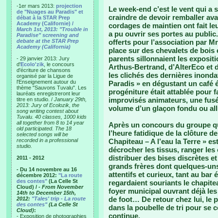
-1er mars 2013:
projection
Le week-end c’est le vent qui a s
de "Nuages au Paradis" et
craindre de devoir remballer ava
débat à la STAR Prep
Academy (Californie) /
cordages de maintien ont fait le
March 1st, 2013: "Trouble in
a pu ouvrir ses portes au public.
Paradise" screening and
debate at the STAR Prep
offerts pour l’association par Mr
Academy (California)
place sur des chevalets de bois 
parents sillonnaient les exposit
- 29 janvier 2013: Jury
d'
Ecolo'zik
, le concours
Arthus-Bertrand, d’AlterEco et 
d'écriture de chansons
les clichés des dernières inond
organisé par la Ligue de
l'Enseignement autour du
Paradis » en dégustant un café é
thème "Sauvons Tuvalu". Les
progéniture était attablée pour f
lauréats enregistreront leur
improvisés animateurs, une fusé
titre en studio. /
January 29th,
2013: Jury of Ecolozik, the
volume d’un glaçon fondu ou all
song writing contest about
Tuvalu. 40 classes, 1000 kids
all together from 8 to 14 year
Après un concours du groupe qui
old participated. The 18
l’heure fatidique de la clôture d
selected songs will be
recorded in a professional
Chapiteau – A l’eau la Terre » es
studio.
décrocher les tissus, ranger les 
distribuer des bises discrètes 
2011 - 2012
grands frères dont quelques-uns 
- Du 14 novembre au 16
attentifs et curieux, tant au bar 
décembre 2012:
"La route
des contes"
(La Celle St
regardaient souriants le chapit
Cloud) /
- From November
foyer municipal ouvrant déjà le
14th to December 15th,
de foot… De retour chez lui, le p
2012:
"Tales' trip - La route
des contes"
(La Celle St
dans la poubelle de tri pour se c
Cloud)
:
continue.
- Exposition de photographies