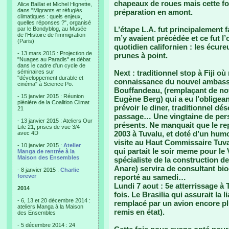
chapeaux de roues mais cette fo
Alice Baillat et Michel Hignette,
dans "Migrants et réfugiés
préparation en amont.
climatiques : quels enjeux,
quelles réponses ?", organisé
L’étape L.A. fut principalement f
par le Bondyblog, au Musée
de l'Histoire de l'immigration
m’y avaient précédée et ce fut 
(Paris)
quotidien californien : les écure
- 13 mars 2015 : Projection de
prunes à point.
"Nuages au Paradis" et débat
dans le cadre d'un cycle de
séminaires sur
Next : traditionnel stop à Fiji o
"développement durable et
connaissance du nouvel ambass
cinéma" à Science Po.
Bouffandeau, (remplaçant de not
- 15 janvier 2015 : Réunion
Eugène Berg) qui a eu l’obligea
plénière de la Coalition Climat
prévoir le diner, traditionnel dé
21
passage… Une vingtaine de pers
- 13 janvier 2015 : Ateliers Our
présents. Ne manquait que le re
Life 21, prises de vue 3/4
2003 à Tuvalu, et doté d’un hum
avec 4D
visite au Haut Commissaire Tuva
- 10 janvier 2015 :
Atelier
qui partait le soir meme pour le 
Manga de rentrée à la
Maison des Ensembles
spécialiste de la construction d
Anare) servira de consultant bi
- 8 janvier 2015 :
Charlie
forever
reporté au samedi…
Lundi 7 aout : 5e atterrissage à
2014
fois. Le Brasilia qui assurait la l
- 6, 13 et 20 décembre 2014 :
remplacé par un avion encore pl
ateliers Manga à la Maison
remis en état).
des Ensembles
- 5 décembre 2014 : 24