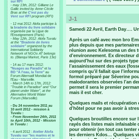
sur RFI
-
may 13th, 2012: Gilliane Le
Gallic invited by Anne-Cécile
Bras at the
C'est pas du
Vent sur RFI
program (RFI)
J-1
- 12 mai 2012: Alofa participe à
la
braderie du livre solidaire
Samedi 22 Avril, Earth Day…. Un
organisée par la Ligue de
l'Enseignement (Paris)
-
May 12th, 2012: Alofa Tuvalu
Après un café avec mon bro Em
at the
"Braderie de livres
plus depuis que mes partenaires 
solidaire"
organized by the
réunion avec Kelesoma un des tu
International Solidarity
Network of NGOs AT belongs
d’environnement. Ex directeur de
to. (Blanqui Market, Paris 13e)
aujourd’hui sur des projets type
- 14 au 17 mars 2012:
l’assainissement des eaux (fosse
"
Nuages au Paradis
" et
la
compris qu’il fallait que l’informa
BD "A l'eau, la Terre"
au
Forum Alternatif Mondial de
formol préparé par Séverine pour
l'Eau - Marseille.
malodorantes observées l’an dern
-
March 14th to 17th, 2012:
permet il sera le premier perman
"Trouble in Paradise” and “Our
planet under Water”, at the
mais il est cher.
Alternative World Water
Forum (Marseille).
Quelques mails et récupération 
- Du 24 novembre 2011 au
d’hôtel pour ne pas avoir à stres
10 avril 2012 - mission à
Tuvalu :
- From November 24th, 2011
Quelques broutilles encore sur l
to April 10th, 2012 - Mission
rayés des listes mais infaisable
in Tuvalu :
pour obtenir (en tout cas tenter
- 4 avril 2012 :
Atelier Alofa
les derniers Kdos… Quelques vis
Tuvalu sur "les marins et le