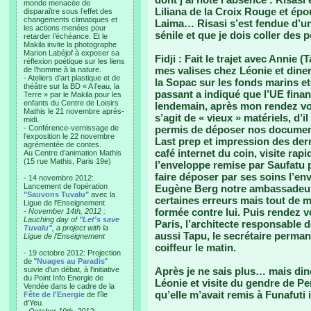
monde menacée de
Liliana de la Croix Rouge et épo
disparaître sous l’effet des
changements climatiques et
Laima… Risasi s’est fendue d’un
les actions menées pour
sénile et que je dois coller des 
retarder l’échéance. Et le
Makila invite la photographe
Marion Labéjof à exposer sa
Fidji : Fait le trajet avec Annie
réflexion poétique sur les liens
mes valises chez Léonie et diner
de l’homme à la nature.
- Ateliers d’art plastique et de
la Sopac sur les fonds marins e
théâtre sur la BD « A l’eau, la
passant a indiqué que l’UE finan
Terre » par le Makila pour les
enfants du Centre de Loisirs
lendemain, après mon rendez vous 
Mathis le 21 novembre après-
s’agit de « vieux » matériels, d’
midi.
- Conférence-vernissage de
permis de déposer nos document
l’exposition le 22 novembre
Last prep et impression des de
agrémentée de contes.
café internet du coin, visite ra
Au Centre d’animation Mathis
(15 rue Mathis, Paris 19e)
l’enveloppe remise par Saufatu po
faire déposer par ses soins l’e
- 14 novembre 2012:
Lancement de l'opération
Eugène Berg notre ambassadeur 
"Sauvons Tuvalu"
avec la
certaines erreurs mais tout de m
Ligue de l'Enseignement
formée contre lui. Puis rendez v
- November 14th, 2012 :
Lauching day of
"Let's save
Paris, l’architecte responsable d
Tuvalu"
, a project with la
aussi Tapu, le secrétaire permane
Ligue de l'Enseignement
coiffeur le matin.
- 19 octobre 2012: Projection
de "
Nuages au Paradis
"
suivie d'un débat, à l'initiative
Après je ne sais plus… mais dine
du Point Info Energie de
Léonie et visite du gendre de P
Vendée dans le cadre de la
qu’elle m’avait remis à Funafuti 
Fête de l'Energie
de l'île
d'Yeu.