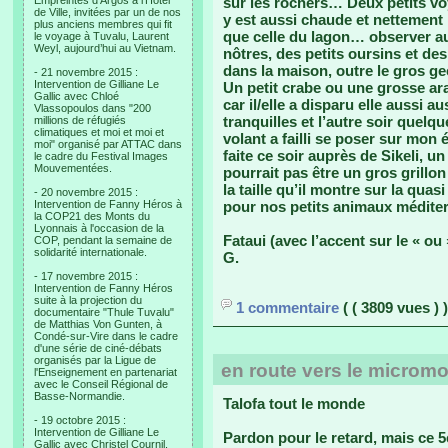
Empreintes d’Argos à l’Hotel
sur les rochers… Deux petits vo
de Ville, invitées par un de nos
y est aussi chaude et nettement
plus anciens membres qui fit
que celle du lagon… observer a
le voyage à Tuvalu, Laurent
Weyl, aujourd’hui au Vietnam.
nôtres, des petits oursins et 
dans la maison, outre le gros gec
- 21 novembre 2015 :
Intervention de Gilliane Le
Un petit crabe ou une grosse ara
Gallic avec Chloé
car il/elle a disparu elle aussi 
Vlassopoulos dans "200
tranquilles et l’autre soir quel
millions de réfugiés
climatiques et moi et moi et
volant a failli se poser sur mon
moi" organisé par ATTAC dans
faite ce soir auprès de Sikeli, 
le cadre du Festival Images
Mouvementées.
pourrait pas être un gros grillo
la taille qu’il montre sur la qua
- 20 novembre 2015 :
Intervention de Fanny Héros à
pour nos petits animaux médit
la COP21 des Monts du
Lyonnais à l'occasion de la
Fataui (avec l’accent sur le « ou 
COP, pendant la semaine de
solidarité internationale.
G.
- 17 novembre 2015 :
Intervention de Fanny Héros
suite à la projection du
1 commentaire
( ( 3809 vues ) )
documentaire "Thule Tuvalu"
de Matthias Von Gunten, à
Condé-sur-Vire dans le cadre
d'une série de ciné-débats
organisés par la Ligue de
en route vers le microm
l'Enseignement en partenariat
avec le Conseil Régional de
Basse-Normandie.
Talofa tout le monde
- 19 octobre 2015 :
Intervention de Gilliane Le
Pardon pour le retard, mais ce 
Gallic avec Christel Cournil,