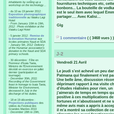
inhabitants by setting up a
fournitures techniques etc, cette
workshop on the technology…
bonbons... La bouteille de vodk
- du 10 au 19 janvier 2012 :
est le seul item avec lequel Emma
Exposition photographique
partager…. Avec Kalisi…
traditionnelle
au Vaiaku Lagi
Hotel
-
From January 10th to 19th,
Glg
2012 : Photo exhibition at the
Vaiaku Lagi Hotel
- 5 janvier 2012 :
Remise de
1 commentaire
( ( 3468 vues ) )
la donation Hunamar
aux
écoles primaires Nauti et SDA
-
January 5th, 2012: Delivery
of the Hunamar association's
donation to the Nauti and SDA
J-2
primary schools.
- 30 décembre : Fête en
Vendredi 21 Avril
l'honneur d'Isaia Taeia,
Ministre de l'Environnement
décédé en exercice en juillet
Le jeudi s’est achevé un peu da
dernier (participation et
Patmana qui finalement n’est p
tournage)
-
December 30th, 2011:
Une belle âme, discussion récon
Recording of the Government
déprimant rapport à ma visite 
feast in homage to Isaia Taeia,
Minister for Environment,
d’études réalisées pour rien, un
deceased in July in the
j’aimerais de temps en temps q
discharge of his duties.
positive à ces multiplications d
- 18 et 19 décembre :
fortunes et n’aboutissent et ne 
Projections publiques
des
même avis mais a appris à accept
vidéos du Festival des
Grandes Marées 2010
il m’a montré sa collection de c
-
December 18th to 19th,