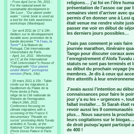
-
From April 1st to 7th, 2011 :
religions… j’ai foi en l’être hu
For the national week for
présentation de l’assoc car par 
sustainable development in
semaines vient d’arriver avec 
Ste Luce , "Our planet under
water " comic book is used as
permis d’en donner une à Losi q
a tool for the kids awareness
était venue me rendre visite just
workshops (Martinique)
passer me voir en début de séjo
- 1er avril 2011 de 17 à 19h :
les derniers jours possibles…
Ateliers sur le développement
durable avec promotion de la
bande dessinée "
"A l'eau, la
J’sais pas comment je vais fair
Terre"
" à la Maison du
journée marathon, itinéraire qu
Portugal, Cité Internationale
Universitaire de Paris.
Tango pour discuter coraux avec
-
April, 1st, 2011 : Workshop
l’enregistrement d’Alofa Tuvalu
on CC at the International
“Cité Universitaire”’s House of
statuts ne sont pas terminés et
Portugal with
“Our planet
au début du prochain voyage (n
under Water” portugese
membres. Je dis à ceux qui accep
version
(Paris, 14e).
être attentifs à leur environneme
- 26 mars 2011 à 15h : Table-
ronde sur les migrations à
l’auditorium du Palais de la
J’avais aussi l’intention au déb
Porte dorée à Paris,
connaissances pour faire le poin
siège de la Cité nationale de
jour y’a eu les « urgences », tout
l’histoire de l’immigration.
-
March 26th, 2011 :
fallait installer… Si Sarah étai
Conference focusing on
revoir aussi les 9 communautés 
climate migrations with a
screening of the France 5
plus… Nous saurons la prochaine
documentary "Paradis en
leurs cogitations sur le biogas
sursis" promoting Alofa Tuvalu
activities in Tuvalu, at the
de droit puisqu’ayant particip
National “Cité for Immigration”
de 400 !
(Porte Doree Palace in Paris