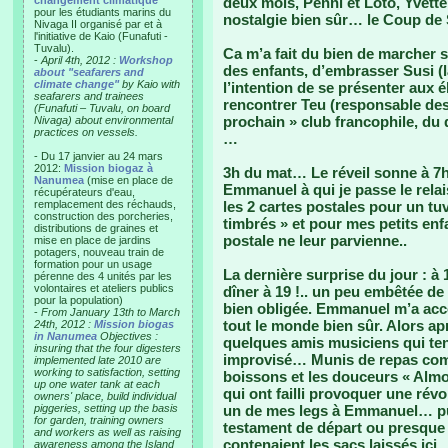
changement climatique"
deux mois, Penni et Loto, Yvette
pour les étudiants marins du
nostalgie bien sûr… le Coup de
Nivaga II organisé par et à
l'initiative de Kaio (Funafuti -
Tuvalu).
Ca m’a fait du bien de marcher s
-
April 4th, 2012 :
Workshop
des enfants, d’embrasser Susi (l
about "seafarers and
climate change"
by Kaio with
l’intention de se présenter aux é
seafarers and trainees
rencontrer Teu (responsable des 
(Funafuti – Tuvalu, on board
prochain » club francophile, du
Nivaga) about environmental
practices on vessels.
…
- Du 17 janvier au 24 mars
2012:
Mission biogaz à
3h du mat… Le réveil sonne à 7h
Nanumea
(mise en place de
Emmanuel à qui je passe le rela
récupérateurs d'eau,
remplacement des réchauds,
les 2 cartes postales pour un tu
construction des porcheries,
timbrés » et pour mes petits enf
distributions de graines et
postale ne leur parvienne..
mise en place de jardins
potagers, nouveau train de
formation pour un usage
La dernière surprise du jour : à 
pérenne des 4 unités par les
volontaires et ateliers publics
dîner à 19 !.. un peu embêtée de 
pour la population)
bien obligée. Emmanuel m’a acco
-
From January 13th to March
tout le monde bien sûr. Alors a
24th, 2012 :
Mission biogas
in Nanumea
Objectives :
quelques amis musiciens qui ten
insuring that the four digesters
improvisé… Munis de repas com
implemented late 2010 are
working to satisfaction, setting
boissons et les douceurs « Almo
up one water tank at each
qui ont failli provoquer une rév
owners' place, build individual
piggeries, setting up the basis
un de mes legs à Emmanuel… puis
for garden, training owners
testament de départ ou presque 
and workers as well as raising
contenaient les sacs laissés ici..
awareness among the Island