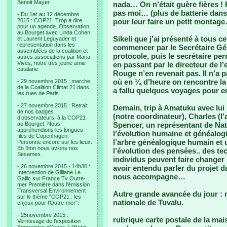
Benoit Mayer.
nada… On n’était guère fières !
pas moi… (plus de batterie dans l
- Du 1er au 12 décembre
2015 : COP21. Trop à dire
pour leur faire un petit montag
pour un agenda. Observation
au Bourget avec Linda Cohen
Sikeli que j’ai présenté à tous ce
et Laurent Leguyader et
representation dans les
commencer par le Secrétaire Gé
assemblées de la coalition et
protocole, puis le secrétaire per
autres associations par Maria
Vives, notre très jeune amie
en passant par le directeur de l’
catalane.
Rouge n’en revenait pas. Il n’a p
où en ¼ d’heure on rencontre la
- 29 novembre 2015 : marche
de la Coalition Climat 21 dans
a fallu quelques voyages pour e
les rues de Paris.
- 27 novembre 2015 : Retrait
Demain, trip à Amatuku avec lui bi
de nos badges
(notre coordinateur), Charles (l’
d’observateurs, à la COP21
au Bourget. Nous
Spencer, un représentant de N
appréhendions les longues
l’évolution humaine et généalogi
files de Copenhagen.
l’arbre généalogique humain e
Personne encore sur les lieux.
En 3mn nous avions nos
l’évolution des pensées.. des t
Sesames.
individus peuvent faire changer 
- 26 novembre 2015 - 14h30 :
avoir entendu parler du projet da
Intervention de Gilliane Le
nous accompagne…
Gallic sur France Tv Outre-
mer Première dans l'émission
Transversal Environnement
Autre grande avancée du jour :
sur le thème "COP21 : les
nationale de Tuvalu.
enjeux pour l'Outre-mer".
- 25novembre 2015 :
rubrique carte postale de la ma
Vernissage de l’exposition