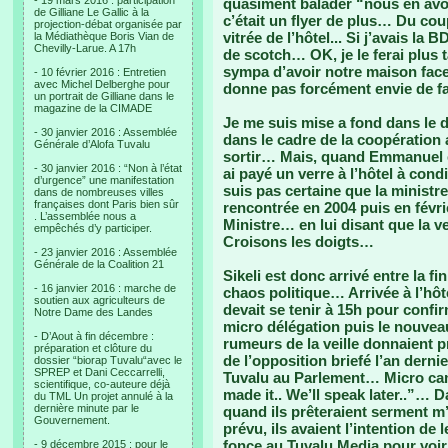
- 19 mars 2016 : participation
quasiment balader “nous en avon
de Gilliane Le Gallic à la
c’était un flyer de plus… Du coup
projection-débat organisée par
vitrée de l’hôtel... Si j’avais la
la Médiathèque Boris Vian de
Chevilly-Larue. A 17h
de scotch… OK, je le ferai plus ta
sympa d’avoir notre maison face à
- 10 février 2016 : Entretien
avec Michel Delberghe pour
donne pas forcément envie de fa
un portrait de Gilliane dans le
magazine de la CIMADE
Je me suis mise a fond dans le 
- 30 janvier 2016 : Assemblée
dans le cadre de la coopération a
Générale d’Alofa Tuvalu
sortir… Mais, quand Emmanuel est
- 30 janvier 2016 : “Non à l’état
ai payé un verre à l’hôtel à condi
d’urgence” une manifestation
suis pas certaine que la ministre
dans de nombreuses villes
françaises dont Paris bien sûr
rencontrée en 2004 puis en févrie
. L’assemblée nous a
Ministre… en lui disant que la v
empêchés d’y participer.
Croisons les doigts…
- 23 janvier 2016 : Assemblée
Générale de la Coalition 21
Sikeli est donc arrivé entre la fi
- 16 janvier 2016 : marche de
chaos politique… Arrivée à l’hôt
soutien aux agriculteurs de
devait se tenir à 15h pour confi
Notre Dame des Landes
micro délégation puis le nouveau
- D’Aout à fin décembre :
rumeurs de la veille donnaient 
préparation et clôture du
de l’opposition briefé l’an derni
dossier “biorap Tuvalu“avec le
SPREP et Dani Ceccarrelli,
Tuvalu au Parlement… Micro cam
scientifique, co-auteure déjà
made it.. We’ll speak later..”… 
du TML Un projet annulé à la
dernière minute par le
quand ils prêteraient serment m’
Gouvernement.
prévu, ils avaient l’intention d
fonce au Tuvalu Media pour voir
- 9 décembre 2015 : pour le