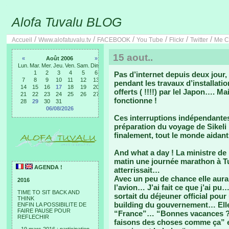
Alofa Tuvalu BLOG
/
/
/
/
/
/
Accueil
Www.alofatuvalu.tv
FACEBOOK
You Tube
Flickr
Twitter
Me C
15 aout..
«
Août 2006
»
Lun.
Mar.
Mer.
Jeu.
Ven.
Sam.
Dim.
1
2
3
4
5
6
Pas d’internet depuis deux jour,
7
8
9
10
11
12
13
pendant les travaux d’installat
14
15
16
17
18
19
20
offerts ( !!!!) par lel Japon…. M
21
22
23
24
25
26
27
fonctionne !
28
29
30
31
06/08/2026
Ces interruptions indépendantes 
préparation du voyage de Sikeli 
finalement, tout le monde aidant,
And what a day ! La ministre de
matin une journée marathon à Tu
AGENDA !
atterrissait…
Avec un peu de chance elle aura
2016
l’avion… J’ai fait ce que j’ai pu
TIME TO SIT BACK AND
sortait du déjeuner official pour
THINK
building du gouvernement… Elle
ENFIN LA POSSIBILITE DE
FAIRE PAUSE POUR
“France”… “Bonnes vacances ?” 
REFLECHIR
faisons des choses comme ça” et 