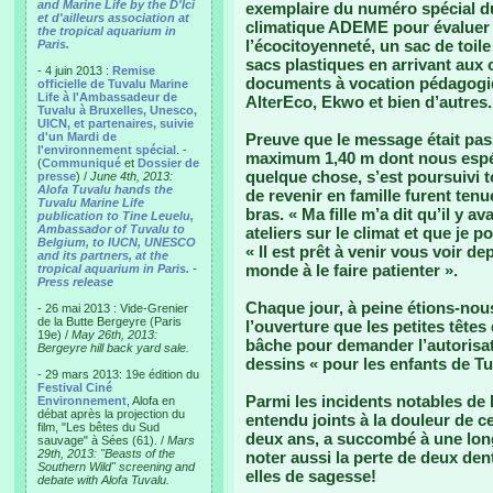
and Marine Life by the D'Ici
exemplaire du numéro spécial du
et d'ailleurs association at
climatique ADEME pour évaluer 
the tropical aquarium in
l’écocitoyenneté, un sac de toile
Paris.
sacs plastiques en arrivant aux
- 4 juin 2013 :
Remise
documents à vocation pédagogiq
officielle de Tuvalu Marine
Life à l'Ambassadeur de
AlterEco, Ekwo et bien d’autres.
Tuvalu à Bruxelles, Unesco,
UICN, et partenaires, suivie
d'un Mardi de
Preuve que le message était pass
l'environnement spécial
. -
maximum 1,40 m dont nous espér
(
Communiqué
et
Dossier de
quelque chose, s’est poursuivi 
presse
) /
June 4th, 2013:
Alofa Tuvalu hands the
de revenir en famille furent tenu
Tuvalu Marine Life
bras. « Ma fille m’a dit qu’il y 
publication to Tine Leuelu,
Ambassador of Tuvalu to
ateliers sur le climat et que je p
Belgium, to IUCN, UNESCO
« Il est prêt à venir vous voir de
and its partners, at the
monde à le faire patienter ».
tropical aquarium in Paris.
-
Press release
Chaque jour, à peine étions-nous
- 26 mai 2013 : Vide-Grenier
de la Butte Bergeyre (Paris
l’ouverture que les petites têtes
19e) /
May 26th, 2013:
bâche pour demander l’autorisat
Bergeyre hill back yard sale.
dessins « pour les enfants de Tu
- 29 mars 2013: 19e édition du
Festival Ciné
Parmi les incidents notables d
Environnement
, Alofa en
débat après la projection du
entendu joints à la douleur de ce
film, "Les bêtes du Sud
deux ans, a succombé à une longu
sauvage" à Sées (61). /
Mars
29th, 2013: "Beasts of the
noter aussi la perte de deux dent
Southern Wild" screening and
elles de sagesse!
debate with Alofa Tuvalu.