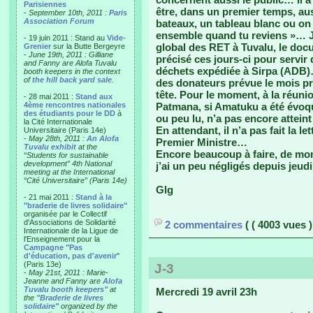
Parisiennes
être, dans un premier temps, au
-
September 10th, 2011 :
Paris
Association Forum
bateaux, un tableau blanc ou on 
ensemble quand tu reviens »… Je 
- 19 juin 2011 : Stand au
Vide-
global des RET à Tuvalu, le do
Grenier
sur la Butte Bergeyre
-
June 19th, 2011 : Gilliane
précisé ces jours-ci pour servir
and Fanny are Alofa Tuvalu
déchets expédiée à Sirpa (ADB)
booth keepers in the context
of
the hill back yard sale
.
des donateurs prévue le mois pro
tête. Pour le moment, à la réuni
- 28 mai 2011 :
Stand aux
4ème rencontres nationales
Patmana, si Amatuku a été évoqu
des étudiants pour le DD
à
ou peu lu, n’a pas encore atteint
la Cité Internationale
En attendant, il n’a pas fait la 
Universitaire (Paris 14e)
-
May 28th, 2011 :
An Alofa
Premier Ministre…
Tuvalu exhibit
at the
Encore beaucoup à faire, de mon
“Students for sustainable
development” 4th National
j’ai un peu négligés depuis jeu
meeting at the International
“Cité Universitaire” (Paris 14e)
Glg
- 21 mai 2011 :
Stand à la
"braderie de livres solidaire"
organisée par le Collectif
d'Associations de Solidarité
2 commentaires
( ( 4003 vues )
Internationale de la Ligue de
l'Enseignement pour la
Campagne "Pas
d'éducation, pas d'avenir
"
(Paris 13e)
J-3
-
May 21st, 2011 : Marie-
Jeanne and Fanny are
Alofa
Tuvalu booth keepers"
at
Mercredi 19 avril 23h
the
"Braderie de livres
solidaire"
organized by the