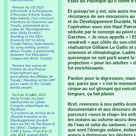
representative.
Etats du Pacifique qu’il coiffe d
- Remise du CD 2013
Et puisqu’on y est, une autre in
d'Ecolozik* à la Présidente
d'Honneur d'Alofa Tuvalu,
résistance de ses mocassins au 
Nala Ielemia. (*un concours
et du Développement Durable, Nel
d'écriture de chansons sur
Tuvalu, partenariat de la
l’opération sous son Haut Patrona
Ligue de l'Enseignement
séduite par le concept au point
avec Alofa Tuvalu) /
Garches. « Je vous appelle » ! El
Handing of the 2013
Ecolozik CD* to Alofa
vendredi » aux côtés du sus-cit
Tuvalu Patron, Nala Ielemia
réalisatrice Gilliane Le Gallic e
*(a song writing contest
about Tuvalu, a partnership
sciences et climatologue. Ladite
between The Education
quiconque ne soit parti avant la f
League and Alofa Tuvalu).
projection « pour les adultes » 
- Remise des cartes de
fut enrichissante.
l'Union de la la Presse
Francophone aux
journalistes des Médias de
Pardon pour la digression, mai
Tuvalu /
Handing of the UPF
qui, parce que « c’est le moment
press cards to the Tuvalu
media people.
cirque au sol glissant qui noirci
longues, ça fait plaisir.
- Du 8 au 12 juillet, 2013:
Alofa Tuvalu est bien
représentée au 12ème
Bref, revenons à nos petits éco
Congrès scientifique du
documentaire et aux discours de 
Pacifique
"La science au service de la
parcours «sous le chap» les enfa
sécurité humaine et du
les océans au volume accru desqu
Développement durable
dans les îles du Pacifique et
de l’eau et celui du carbone ; c
les côtes", Campus de
que sont l’énergie solaire, éolie
l'USP à Suva
/
From 8 to 12
appris à distinguer les déchets 
July, 2013:
several Alofa