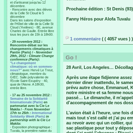
et d’artisanat jusqu’au 12
décembre.
Prochaine édition : St Denis (93
- Rencontre avec des élèves
de la Celle St Cloud le 5
décembre
Fanny Héros pour Alofa Tuvalu
Dans les salons d’exposition
de l’Hôtel de ville de la Celle St
Cloud (Yvelines) - 8E, avenue
Charles de Gaulle. Entrée libre
tous les jours de 15h à 18h00.
1 commentaire
( ( 4057 vues ) )
- 29 novembre 2012 :
Rencontre-débat sur les
changements climatiques à
Pantin (Paris) /
- November
29th, 2012 : Climate Change
Go !
conference (Paris)
:
"Le changement
climatique: où en sommes-
28 Avril, Los Angeles… Décolla
nous?"
avec Hervé Le Treut,
climatologue, membre du
Après une étape fidjienne assez 
GIEC. Salle polyvalente de
l’Ecole Saint-Exupéry - 40,
dernier diner inattendu, le same
quai de l’Aisne. A 18h30,
prévu autre chose, Emmanuel, K
entrée libre.
notre ministre et sa femme nous 
- 17 au 25 novembre 2012 :
passé… Le dimanche, il m’appelai
Semaine de la Solidarité
d’accompagnement de nos dossi
Internationale (Paris)
en
partenariat avec la Cie Le
Makila /
- From November
L’avion était à l’heure, une fois 
17th to 25th :
International
Solidarity Week (Paris)
in
mais tout s’est callé et j’ai pu
partnership with la Cie Le
au revoir avec qui un collier, qui
Makila
:
- Exposition photographique :
sac plastique pour tout y déposer
Tuvalu, la première nation du
dont j’ai noté l’absence : Risasi