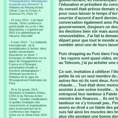
"Changements climatiques:
l’éducation et président du cons
la parole aux témoins"
à
l'initiative du Réseau Action
du conseil était prévue demain s
Climat, Care et Oxfam. A
pour nous laisser le temps d’écr
Sciences Po, Paris 7è
courrier d’accord d’avril dernier
- 22 mars 2014 : L'archipel
conversation également avec Pan
monde, 7ème conférence
gouvernement, (toujours un des 
grand public du cycle « Iles
laboratoires » organisé par
les élections bien sûr mais aussi
l'IRD à la bibliothèque de
renouvelables. J’ai fait la dem
l’Alcazar, Marseille
départ pour que tout le monde a
- 5 mars 2014 : " La Solidarité
combler ainsi une de leurs lacu
Internationale : de la
sensibilisation à l'action, dans
quelles dynamiques
Puis shopping au Fusi dans l’esp
éducatives se situer ?
: les rayons sont quasi vides, e
Echanges et réflexions sur la
place de l'engagement en
au Telecom, j’ai pu acheter une 
France et à l'étranger ;
présentation d'outils et
d'actions pédagogiques ".
Ce soir, invitation à célébrer l’
Séminaire jeunesse à
petite ile où un seul membre du 
l'initiative de la Ligue de
autres iles où ils sont deux. Arr
l'Enseignement Fédération de
Paris
chaude…. Tout était donc moins
assister à une scène insolite… l
- 30 et 31 janvier 2014 :
Séminaire à l'initiative d'Attac,
entreposé leur tambour à Fatele se
CRID et du Réseau Action
ministre des finances… Ils ont fa
Climat - "Quelles mobilisations
et quelles stratégies des
tambour ne s’y trouvait pas.. F
mouvements et organisations
avons eu droit a un fatele des
dans la perspective de la
suis fait ainsi les muscles des 
Conférence des Nations-
Unies sur le climat Paris 2015
plus vite pendant une bonne dem