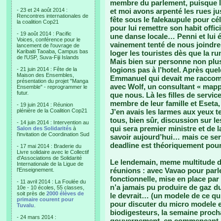
membre du parlement, puisque l
- 23 et 24 août 2014 :
et moi avons arpenté les rues ju
Rencontres internationales de
fête sous le falekaupule pour c
la coalition Cop21
pour lui remettre son habit offi
- 19 août 2014 : Pacific
une danse locale… Penni et lui é
Voices, conférence pour le
vainement tenté de nous joindre
lancement de l'ouvrage de
Karibaiti Taoaba, Campus bas
loger les touristes dès que la r
de l'USP, Suva-Fiji Islands
Mais bien sur personne non plus
logions pas à l’hotel. Après que
- 21 juin 2014 : Fête de la
Maison des Ensembles,
Emmanuel qui devait me raccompa
présentation du projet "Manga
avec Wolf, un consultant « map
Ensemble" - reprogrammer le
futur.
que nous. Là les filles de service
membre de leur famille et Eseta, d
- 19 juin 2014 : Réunion
plénière de la Coalition Cop21
J’en avais les larmes aux yeux t
tous, bien sûr, discussion sur l
- 14 juin 2014 : Intervention au
qui sera premier ministre et de 
Salon des Solidarités
à
l'invitation de Coordination Sud
savoir aujourd’hui… mais ce se
deadline est théoriquement pour
- 17 mai 2014 : Braderie du
Livre solidaire avec le Collectif
d'Associations de Solidarité
Le lendemain, meme multitude de
Internationale de la Ligue de
réunions : avec Vavao pour parle
l'Enseignement.
fonctionnelle, mise en place par 
- 11 avril 2014 : La Foulée du
n’a jamais pu produire de gaz du
10e - 10 écoles, 55 classes,
soit près de
2000 élèves de
le devrait… (un modele de ce qu’i
primaire courent pour
pour discuter du micro modele et
Tuvalu
.
biodigesteurs, la semaine proch
- 24 mars 2014 :
gouvernement, en commençant pa