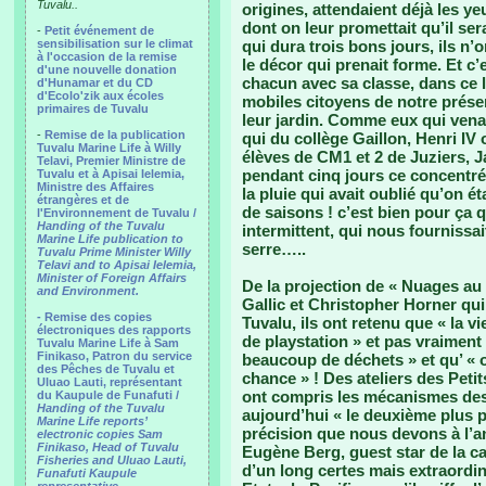
Tuvalu..
origines, attendaient déjà les ye
dont on leur promettait qu’il ser
-
Petit événement de
sensibilisation sur le climat
qui dura trois bons jours, ils n
à l'occasion de la remise
le décor qui prenait forme. Et c’
d'une nouvelle donation
chacun avec sa classe, dans ce l
d'Hunamar et du CD
d'Ecolo'zik aux écoles
mobiles citoyens de notre présen
primaires de Tuvalu
leur jardin. Comme eux qui venai
-
Remise de la publication
qui du collège Gaillon, Henri IV 
Tuvalu Marine Life à Willy
élèves de CM1 et 2 de Juziers, Ja
Telavi, Premier Ministre de
pendant cinq jours ce concentré
Tuvalu et à Apisai Ielemia,
Ministre des Affaires
la pluie qui avait oublié qu’on 
étrangères et de
de saisons ! c’est bien pour ça q
l'Environnement de Tuvalu /
Handing of the Tuvalu
intermittent, qui nous fournissai
Marine Life publication to
serre…..
Tuvalu Prime Minister Willy
Telavi and to Apisai Ielemia,
Minister of Foreign Affairs
De la projection de « Nuages au 
and Environment.
Gallic et Christopher Horner qu
- Remise des copies
Tuvalu, ils ont retenu que « la vi
électroniques des rapports
de playstation » et pas vraiment 
Tuvalu Marine Life à Sam
Finikaso, Patron du service
beaucoup de déchets » et qu’ «
des Pêches de Tuvalu et
chance » ! Des ateliers des Petit
Uluao Lauti, représentant
ont compris les mécanismes de
du Kaupule de Funafuti /
Handing of the Tuvalu
aujourd’hui « le deuxième plus 
Marine Life reports’
précision que nous devons à l’a
electronic copies Sam
Finikaso, Head of Tuvalu
Eugène Berg, guest star de la c
Fisheries and Uluao Lauti,
d’un long certes mais extraordin
Funafuti Kaupule