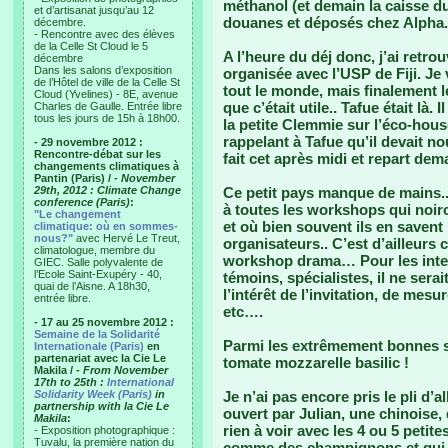
méthanol (et demain la caisse du
et d’artisanat jusqu’au 12
douanes et déposés chez Alpha.
décembre.
- Rencontre avec des élèves
de la Celle St Cloud le 5
A l’heure du déj donc, j’ai retr
décembre
Dans les salons d’exposition
organisée avec l’USP de Fiji. J
de l’Hôtel de ville de la Celle St
tout le monde, mais finalement 
Cloud (Yvelines) - 8E, avenue
que c’était utile.. Tafue était là
Charles de Gaulle. Entrée libre
tous les jours de 15h à 18h00.
la petite Clemmie sur l’éco-hous
rappelant à Tafue qu’il devait no
- 29 novembre 2012 :
Rencontre-débat sur les
fait cet après midi et repart d
changements climatiques à
Pantin (Paris) /
- November
29th, 2012 : Climate Change
Ce petit pays manque de mains.. 
conference (Paris)
:
à toutes les workshops qui noir
"Le changement
et où bien souvent ils en savent
climatique: où en sommes-
nous?"
avec Hervé Le Treut,
organisateurs.. C’est d’ailleu
climatologue, membre du
workshop drama… Pour les interv
GIEC. Salle polyvalente de
l’Ecole Saint-Exupéry - 40,
témoins, spécialistes, il ne sera
quai de l’Aisne. A 18h30,
l’intérêt de l’invitation, de mes
entrée libre.
etc….
- 17 au 25 novembre 2012 :
Semaine de la Solidarité
Parmi les extrêmement bonnes su
Internationale (Paris)
en
partenariat avec la Cie Le
tomate mozzarelle basilic !
Makila /
- From November
17th to 25th :
International
Solidarity Week (Paris)
in
Je n’ai pas encore pris le pli d’a
partnership with la Cie Le
ouvert par Julian, une chinoise,
Makila
:
rien à voir avec les 4 ou 5 peti
- Exposition photographique :
Tuvalu, la première nation du
comme des champignons et qui n