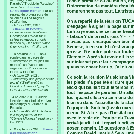
de "Nuages au
l’école primaire où au moins, de
Paradis"/"Trouble in Paradise"
l’information de manière régulièr
suivi d'un
débat avec
comprennent pas tout. La triste
Christopher Horner
pour un
réseau de professeurs de
sciences à Los Angeles
On a reparlé de la réunion TUCAN
(Californie).
-
October 28th, 2011 :
s’engager à signer la page sur i
"
"Trouble in Paradise"
Euh si je vois une certaine beauté
screening and debate with
«Tataua ? de la red cross ? ». « N
Christopher Horner for a
science network schools
n’avais pas remarqué combien il 
headed by Lisa Niver Rajna.
Semese, bien sûr. Et c’est vrai q
(Los Angeles - California).
grosse tête notre pote car tout
- 19 octobre 2011 : Table-
Clemmie. Après lui avoir dit la ve
ronde dans le cadre de
"Biodiversité et Peuples du
sur internet pour leur campagne
monde", un événement
guess to cheer her up, j’ai dit ou
organisé par l'association
Plante & Planète.
-
October 19, 2011 :
Ce soir, la réunion Musiciens/Nick
"Biodiversity and people of the
les pieds n’a pas été si dure qu
world" ("Biodiversité et
Peuples du monde"), by the
Nicki qui baillait tout le temp
Plant & Planet Association.
tout l’espace de paroles. On allai
fusi quand elle a vu au menu de 
- 4 octobre 2011 : Gilliane
intervient au séminaire « Les
bien vu dans l’assiette de la sta
migrant(e)s du climat », à
l’équipe de Suitchi (tuvalu ovrv
Bruxelles
-
October 4th, 2011 : Gilliane
menu. Si. Alors pas d’hésitation
is a keyspeaker at the
avec le reste de l’équipe du Tuv
"Climate Migrants" seminar in
Brussels
arrivé jeudi. Lui il repart lundi
poser, demain, 15 questions à Ese
- 10 septembre 2011 :
Forum
Comme David, marié à Sala, une 
des Associations