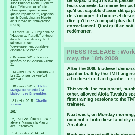
de sopac lorsqu’ils sont passés i
Alice Baillat et Michel Hignette,
leurs conseils. En même temps L
dans "Migrants et réfugiés
qu’il est capable d’avoir dit ça po
climatiques : quels enjeux,
quelles réponses ?", organisé
de s’occuper du biodiesel désor
par le Bondyblog, au Musée
dire qu’il ne s’occupait plus du b
de l'Histoire de l'immigration
(Paris)
correctement. Quoi qu’il en soit
redémarrer.
- 13 mars 2015 : Projection de
"Nuages au Paradis" et débat
dans le cadre d'un cycle de
séminaires sur
"développement durable et
cinéma" à Science Po.
PRESS RELEASE : Work
may, the 18th 2009
- 15 janvier 2015 : Réunion
plénière de la Coalition Climat
21
After the 2008 biodiesel demons
- 13 janvier 2015 : Ateliers Our
gazifier built by the TMTI engin
Life 21, prises de vue 3/4
a biodiesel unit and gazifier fo
avec 4D
- 10 janvier 2015 :
Atelier
This week, the equipment, purch
Manga de rentrée à la
other, allowed Alofa Tuvalu’s spe
Maison des Ensembles
first training sessions to the TM
- 8 janvier 2015 :
Charlie
trainees.
forever
2014
Next week, on Monday morning,
- 6, 13 et 20 décembre 2014 :
coconut oil into diesel and dry o
ateliers Manga à la Maison
Amatuku.
des Ensembles
- 5 décembre 2014 : 24
Both equipment will help decreas