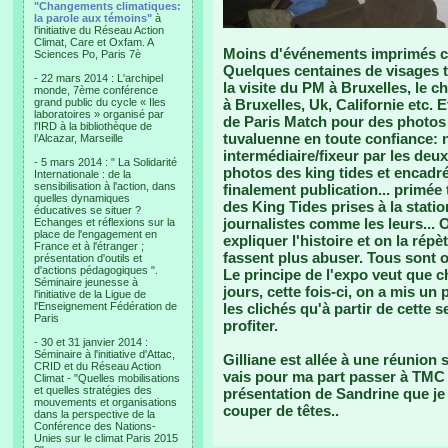
"Changements climatiques:
la parole aux témoins"
à
l'initiative du Réseau Action
Climat, Care et Oxfam. A
Moins d'événements imprimés ce
Sciences Po, Paris 7è
Quelques centaines de visages 
- 22 mars 2014 : L'archipel
la visite du PM à Bruxelles, le c
monde, 7ème conférence
grand public du cycle « Iles
à Bruxelles, Uk, Californie etc. 
laboratoires » organisé par
de Paris Match pour des photos 
l'IRD à la bibliothèque de
tuvaluenne en toute confiance: 
l’Alcazar, Marseille
intermédiaire/fixeur par les deu
- 5 mars 2014 : " La Solidarité
photos des king tides et encadré
Internationale : de la
sensibilisation à l'action, dans
finalement publication... primé
quelles dynamiques
des King Tides prises à la stati
éducatives se situer ?
journalistes comme les leurs...
Echanges et réflexions sur la
place de l'engagement en
expliquer l'histoire et on la rép
France et à l'étranger ;
fassent plus abuser. Tous sont o
présentation d'outils et
d'actions pédagogiques ".
Le principe de l'expo veut que 
Séminaire jeunesse à
jours, cette fois-ci, on a mis u
l'initiative de la Ligue de
l'Enseignement Fédération de
les clichés qu'à partir de cette 
Paris
profiter.
- 30 et 31 janvier 2014 :
Séminaire à l'initiative d'Attac,
Gilliane est allée à une réunion
CRID et du Réseau Action
vais pour ma part passer à TMC in
Climat - "Quelles mobilisations
et quelles stratégies des
présentation de Sandrine que je 
mouvements et organisations
couper de têtes..
dans la perspective de la
Conférence des Nations-
Unies sur le climat Paris 2015