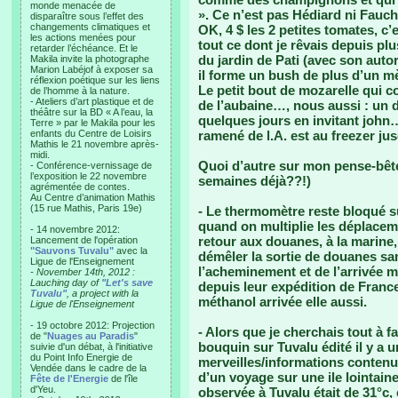
monde menacée de
». Ce n’est pas Hédiard ni Fauch
disparaître sous l’effet des
changements climatiques et
OK, 4 $ les 2 petites tomates, c’
les actions menées pour
tout ce dont je rêvais depuis p
retarder l’échéance. Et le
du jardin de Pati (avec son auto
Makila invite la photographe
Marion Labéjof à exposer sa
il forme un bush de plus d’un mè
réflexion poétique sur les liens
Le petit bout de mozarelle qui c
de l’homme à la nature.
- Ateliers d’art plastique et de
de l’aubaine…, nous aussi : un dé
théâtre sur la BD « A l’eau, la
quelques jours en invitant john
Terre » par le Makila pour les
enfants du Centre de Loisirs
ramené de l.A. est au freezer ju
Mathis le 21 novembre après-
midi.
Quoi d’autre sur mon pense-bêt
- Conférence-vernissage de
l’exposition le 22 novembre
semaines déjà??!)
agrémentée de contes.
Au Centre d’animation Mathis
(15 rue Mathis, Paris 19e)
- Le thermomètre reste bloqué su
quand on multiplie les déplaceme
- 14 novembre 2012:
retour aux douanes, à la marin
Lancement de l'opération
"Sauvons Tuvalu"
avec la
démêler la sortie de douanes san
Ligue de l'Enseignement
l’acheminement et de l’arrivée m
- November 14th, 2012 :
Lauching day of
"Let's save
depuis leur expédition de Franc
Tuvalu"
, a project with la
méthanol arrivée elle aussi.
Ligue de l'Enseignement
- 19 octobre 2012: Projection
- Alors que je cherchais tout à 
de "
Nuages au Paradis
"
bouquin sur Tuvalu édité il y a u
suivie d'un débat, à l'initiative
du Point Info Energie de
merveilles/informations contenu
Vendée dans le cadre de la
d’un voyage sur une ile lointaine
Fête de l'Energie
de l'île
d'Yeu.
observée à Tuvalu était de 31°c,