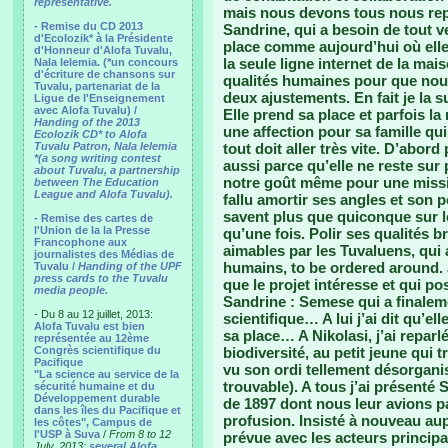
representative.
mais nous devons tous nous repl
- Remise du CD 2013
Sandrine, qui a besoin de tout ve
d'Ecolozik* à la Présidente
place comme aujourd’hui où elle
d'Honneur d'Alofa Tuvalu,
la seule ligne internet de la mai
Nala Ielemia. (*un concours
d'écriture de chansons sur
qualités humaines pour que nou
Tuvalu, partenariat de la
deux ajustements. En fait je la 
Ligue de l'Enseignement
avec Alofa Tuvalu) /
Elle prend sa place et parfois la
Handing of the 2013
une affection pour sa famille qu
Ecolozik CD* to Alofa
Tuvalu Patron, Nala Ielemia
tout doit aller très vite. D’abo
*(a song writing contest
aussi parce qu’elle ne reste sur
about Tuvalu, a partnership
notre goût même pour une missi
between The Education
League and Alofa Tuvalu).
fallu amortir ses angles et son p
savent plus que quiconque sur les
- Remise des cartes de
l'Union de la la Presse
qu’une fois. Polir ses qualités 
Francophone aux
aimables par les Tuvaluens, qui
journalistes des Médias de
humains, to be ordered around. J’
Tuvalu /
Handing of the UPF
press cards to the Tuvalu
que le projet intéresse et qui p
media people.
Sandrine : Semese qui a finalem
- Du 8 au 12 juillet, 2013:
scientifique… A lui j’ai dit qu’el
Alofa Tuvalu est bien
sa place… A Nikolasi, j’ai reparl
représentée au 12ème
Congrès scientifique du
biodiversité, au petit jeune qui 
Pacifique
vu son ordi tellement désorganis
"La science au service de la
trouvable). A tous j’ai présenté
sécurité humaine et du
Développement durable
de 1897 dont nous leur avions p
dans les îles du Pacifique et
profusion. Insisté à nouveau aup
les côtes", Campus de
l'USP à Suva
/
From 8 to 12
prévue avec les acteurs principa
July, 2013:
several Alofa