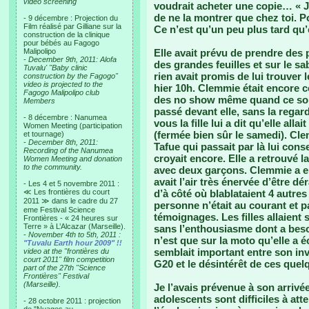
video screening
voudrait acheter une copie… « J
de ne la montrer que chez toi. Po
- 9 décembre : Projection du
Film réalisé par Gilliane sur la
Ce n’est qu’un peu plus tard qu’e
construction de la clinique
pour bébés au Fagogo
Malipolipo
Elle avait prévu de prendre des
-
December 9th, 2011: Alofa
des grandes feuilles et sur le sa
Tuvalu' "Baby clinic
rien avait promis de lui trouver 
construction by the Fagogo"
video is projected to the
hier 10h. Clemmie était encore co
Fagogo Malipolipo club
des no show même quand ce sont 
Members
passé devant elle, sans la regar
- 8 décembre : Nanumea
vous la fille lui a dit qu’elle all
Women Meeting (participation
(fermée bien sûr le samedi). Cl
et tournage)
-
December 8th, 2011:
Tafue qui passait par là lui consei
Recording of the Nanumea
croyait encore. Elle a retrouvé
Women Meeting and donation
to the community.
avec deux garçons. Clemmie a eu e
avait l’air très énervée d’être d
- Les 4 et 5 novembre 2011 :
≪ Les frontières du court
d’à côté où blablataient 4 autre
2011 ≫ dans le cadre du 27
personne n’était au courant et p
eme Festival Science
témoignages. Les filles allaient s
Frontières - « 24 heures sur
Terre » à L’Alcazar (Marseille).
sans l’enthousiasme dont a besoi
-
November 4th to 5th, 2011 :
n’est que sur la moto qu’elle a é
"Tuvalu Earth hour 2009" !!
semblait important entre son inv
video at the "frontières du
court 2011" film competition
G20 et le désintérêt de ces quel
part of the 27th "Science
Frontières" Festival
(Marseille).
Je l’avais prévenue à son arrivé
adolescents sont difficiles à att
- 28 octobre 2011 : projection