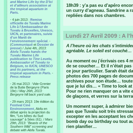
and Marine Life by the D'Ici
18h39 : y’a pas eu d’apéro encore
et d'ailleurs association at
the tropical aquarium in
un curry d’agneau. Sandrine a r
Paris.
repliées dans nos chambres.
- 4 juin 2013 :
Remise
officielle de Tuvalu Marine
Life à l'Ambassadeur de
Tuvalu à Bruxelles, Unesco,
UICN, et partenaires, suivie
Lundi 27 Avril 2009 : A l
d'un Mardi de
l'environnement spécial
. -
(
Communiqué
et
Dossier de
A l’heure où les chats s’intimid
presse
) /
June 4th, 2013:
agréable. Le soleil est couché…
Alofa Tuvalu hands the
Tuvalu Marine Life
publication to Tine Leuelu,
Au moment ou j’écrivais ces 4 mots
Ambassador of Tuvalu to
de se coucher… Et il n’était pa
Belgium, to IUCN, UNESCO
and its partners, at the
ce jour particulier. Sarah était 
tropical aquarium in Paris.
-
photos des 700 pages de documen
Press release
archives pour son étude… toute 
- 26 mai 2013 : Vide-Grenier
que je lui dis… « Time to look a
de la Butte Bergeyre (Paris
Pour ne rien manquer on a vite e
19e) /
May 26th, 2013:
Bergeyre hill back yard sale.
de glaçons, et verres sur la terra
- 29 mars 2013: 19e édition du
Festival Ciné
Un moment super, à admirer bie
Environnement
, Alofa en
pas que Tuvalu soit très stress
débat après la projection du
excepter en les acceptant les ch
film, "Les bêtes du Sud
sauvage" à Sées (61). /
Mars
bomb day ou birthday ou tout au
29th, 2013: "Beasts of the
rien planifier…
Southern Wild" screening and
debate with Alofa Tuvalu.