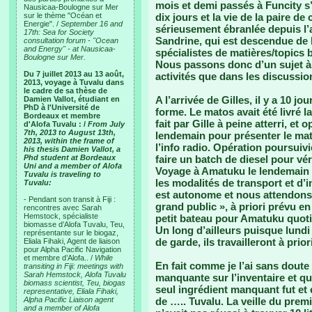
mois et demi passés à Funcity s
Nausicaa-Boulogne sur Mer
sur le thème "Océan et
dix jours et la vie de la paire d
Energie". /
September 16 and
sérieusement ébranlée depuis l’ar
17th: Sea for Society
Sandrine, qui est descendue de 
consultation forum - "Ocean
and Energy" - at Nausicaa-
spécialistes de matières/topics 
Boulogne sur Mer.
Nous passons donc d’un sujet à 
Du 7 juillet 2013 au 13 août,
activités que dans les discussio
2013, voyage à Tuvalu dans
le cadre de sa thèse de
A l’arrivée de Gilles, il y a 10 j
Damien Vallot, étudiant en
PhD à l'Université de
forme. Le matos avait été livré la
Bordeaux et membre
fait par Gille à peine atterri, et
d'Alofa Tuvalu : /
From July
7th, 2013 to August 13th,
lendemain pour présenter le mat
2013, within the frame of
l’info radio. Opération poursuivi
his thesis Damien Vallot, a
Phd student at Bordeaux
faire un batch de diesel pour vér
Uni and a member of Alofa
Voyage à Amatuku le lendemain e
Tuvalu is traveling to
les modalités de transport et d’i
Tuvalu:
est autonome et nous attendons s
- Pendant son transit à Fiji :
grand public », à priori prévu e
rencontres avec Sarah
Hemstock, spécialiste
petit bateau pour Amatuku quot
biomasse d’Alofa Tuvalu, Teu,
Un long d’ailleurs puisque lundi 
représentante sur le biogaz,
de garde, ils travailleront à prio
Eliala Fihaki, Agent de liaison
pour Alpha Pacific Navigation
et membre d’Alofa.. /
While
En fait comme je l’ai sans doute é
transiting in Fiji: meetings with
Sarah Hemstock, Alofa Tuvalu
manquante sur l’inventaire et qui
biomass scientist, Teu, biogas
seul ingrédient manquant fut et 
representative, Eliala Fihaki,
Alpha Pacific Liaison agent
de ….. Tuvalu. La veille du prem
and a member of Alofa