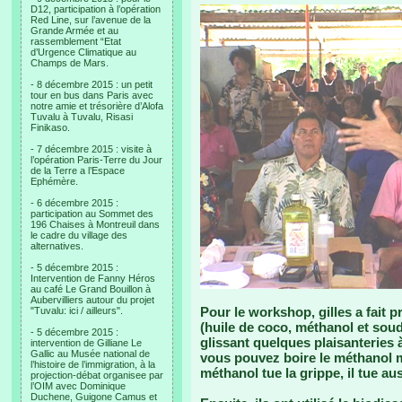
D12, participation à l’opération
Red Line, sur l’avenue de la
Grande Armée et au
rassemblement “Etat
d’Urgence Climatique au
Champs de Mars.
- 8 décembre 2015 : un petit
tour en bus dans Paris avec
notre amie et trésorière d’Alofa
Tuvalu à Tuvalu, Risasi
Finikaso.
- 7 décembre 2015 : visite à
l’opération Paris-Terre du Jour
de la Terre a l’Espace
Ephémère.
- 6 décembre 2015 :
participation au Sommet des
196 Chaises à Montreuil dans
le cadre du village des
alternatives.
- 5 décembre 2015 :
Intervention de Fanny Héros
au café Le Grand Bouillon à
Aubervilliers autour du projet
Pour le workshop, gilles a fait 
"Tuvalu: ici / ailleurs".
(huile de coco, méthanol et soud
- 5 décembre 2015 :
glissant quelques plaisanteries à 
intervention de Gilliane Le
Gallic au Musée national de
vous pouvez boire le méthanol ma
l’histoire de l’immigration, à la
méthanol tue la grippe, il tue aus
projection-débat organisee par
l’OIM avec Dominique
Duchene, Guigone Camus et